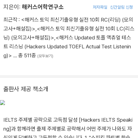
지은이:
해커스어학연구소
저자파일
신간알림 신청
최근작 :
<해커스 토익 최신기출유형 실전 10회 RC(리딩) (모의
고사+해설집)>
,
<해커스 토익 최신기출유형 실전 10회 LC(리스
닝) (모의고사+해설집)>
,
<해커스 Updated 토플 액츄얼 테스
트 리스닝 (Hackers Updated TOEFL Actual Test Listenin
g)>
… 총 511종
(모두보기)
출판사 제공 책소개
IELTS 주제별 공략으로 고득점 달성 [Hackers IELTS Speaki
ng]과 함께라면 출제 주제별로 공략해서 어떤 주제가 나와도 자
신있게 답변하고 고득점할 수 있습니다. 1. "스피킹 파트별 학습