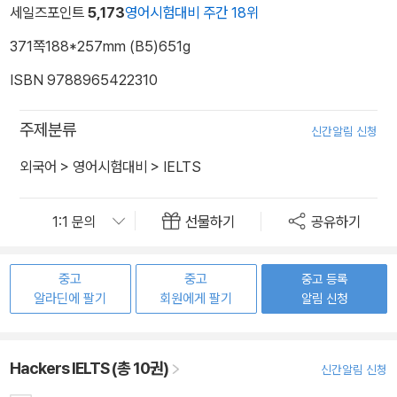
세일즈포인트
5,173
영어시험대비 주간 18위
371쪽
188*257mm (B5)
651g
ISBN 9788965422310
주제분류
신간알림 신청
외국어
>
영어시험대비
>
IELTS
선물하기
공유하기
중고
중고
중고 등록
알라딘에 팔기
회원에게 팔기
알림 신청
Hackers IELTS (총 10권)
신간알림 신청