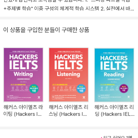
+주제별 학습" 이중 구성의 체계적 학습 시스템 2. 실전에서 바
로 쓰는 다양한 답변 아이디어 및 표현 수록 3. 학습 목적에 맞춘
교재 MP3 제공 4. 스피킹 점수 달성을 위한 다양한 부록 수록 1.
이 상품을 구입한 분들이 구매한 상품
해커스인강(HackersIngang.com) 1) 교재 MP3 2) 스피킹 실
전모의고사 프로그램 2. 고우해커스(goHackers.com) 1) IELT
S 라이팅/스피킹 첨삭 게시판 2) IELTS 리딩/리스닝 실전문제 1.
"스피킹 파트별 학습+주제별 학습" 이중 구성의 체계적 학습 시
스템 1) 파트별 학습 시험 파트별 답변 전략과 표현을 학습하고
문제에 적용하면서 스피킹 전 파트 완벽 대비 2) 주제별 학습 스
피킹 시험에 자주 나오는 주제를 20개로 정리하고 각 주제별로
파트 1~3의 '빈출 문제 리스트+ 빈출 문제 공략법+모범답변' 제
시 2. 실전에서 바로 쓰는 다양한 답변 아이디어 및 표현 수록 모
해커스 아이엘츠 라
해커스 아이엘츠 리
해커스 아이엘츠 리
이팅 (Hackers IEL
스닝 (Hackers IEL
딩 (Hackers IELT
든 문제에 답변 아이디어와 표현을 제공해 실전에서 어떤 내용과
TS Writing)
TS Listening)
S Reading)
표현으로 답변해야 하는지 학습 3. 학습 목적에 맞춘 교재 MP3
제공 1) 교재 학습용 MP3 교재에 수록된 모든 문제와 모범답변