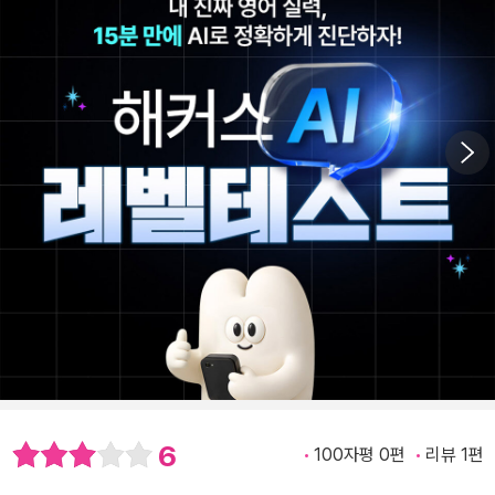
6
100자평 0편
리뷰 1편