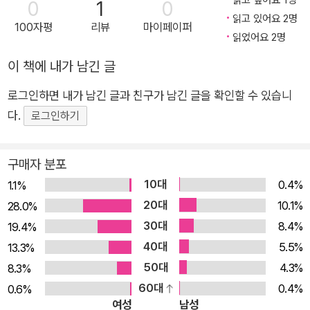
읽고 싶어요 1명
0
1
0
을 시험에 나오는 영국식/미국식 발음으로 들으면서 학습하는 M
읽고 있어요 2명
100자평
리뷰
마이페이퍼
P3 2) 실전 대비용 MP3 교재의 문제를 들려주고 학습자가 답변
읽었어요 2명
할 수 있는 시간을 제공해 실제 시험처럼 연습할 수 있는 MP3 4.
이 책에 내가 남긴 글
스피킹 점수 달성을 위한 다양한 부록 수록 1) 시험장 위기 상황
대처 표현 면대면 스피킹 시험에서 예상하지 못한 상황을 만났을
로그인하면 내가 남긴 글과 친구가 남긴 글을 확인할 수 있습니
때, 쓸 수 있는 유용한 표현을 통해 위기 상황에 대처 2) 주제별
다.
로그인하기
아이디어&표현 스피킹 시험에 출제되는 주제별로 답변 아이디어
와 표현을 한 번에 학습 3) 알면서도 틀리는 스피킹 필수 포인트
구매자 분포
24 학습자들이 많이 하는 스피킹 실수 포인트들을 바로 잡아 틀
10대
0.4%
1.1%
리게 말하지 않도록 대비 4) 답변 셀프 체크 포인트 내 답변이 스
20대
10.1%
28.0%
피킹 평가 기준에 부합하는지 체크해 보고 자신의 장/단점 파악
30대
8.4%
19.4%
및 보완
40대
5.5%
13.3%
50대
4.3%
8.3%
60대
0.4%
0.6%
여성
남성