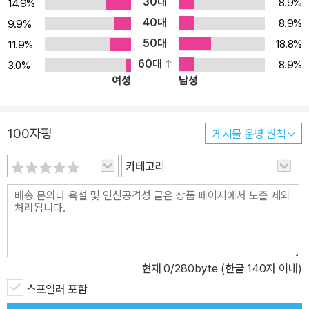
30대
8.9%
14.9%
하는 풍조에 대한 묘사에서도 잘 드러난다. 저승에서 귀사가 죄를 지
40대
8.9%
9.9%
은 나복의 어머니 유씨를 데려가며 돈 ‘전(錢)’ 자는 앞 ‘전(前)’이라
50대
는 뜻으로 돈이 있으면 남들 앞에 있을 수 있고 없으면 뒤에 떨어져 있
18.8%
11.9%
게 된다고 묘사하는 부분은 현대적 관점에서 보더라도 시사하는 바가
60대
8.9%
3.0%
여성
남성
크다. 아울러 귀사는 ‘전’이라는 글자가 쇠 금(金) 하나에 창 과(戈)
두 개로 만들어져 있는데, 이는 이롭다는 뜻의 황금과 해친다는 뜻의
창이 합쳐져 있는 것이라고 말하며 돈이 지닌 양면성을 설명한다. 이
100자평
게시물 운영 원칙
처럼 종교를 바탕으로 한 여느 작품들이 물질을 추구하는 욕망에 비
판적인 데 반해, 『목련구모권선희문』은 단순히 도덕론을 설파하는 것
카테고리
에서 벗어나 좀 더 다각적으로 사색할 수 있도록 해 준다. 주인공이 세
속에 있을 때는 돈에 대한 사람들의 지나친 열망을 비판하지만, 정작
저승으로 무대가 바뀐 뒤에는 선행을 많이 한 사람은 금이 쌓여 있는
금전산을, 착한 일을 조금 한 사람은 은전산을 지나가지만, 악행을 저
지른 사람은 돈을 쓸 수 없는 파전산을 지나간다는 이야기로 바뀐다.
현재
0
/280byte (한글 140자 이내)
이처럼 재물을 추구하는 것을 무조건 죄로 추정하지 않는 모순적 의
스포일러 포함
식은 당시 사회에서 부와 상업 윤리가 갖는 의미가 커졌음을 반영한