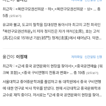
최근작 :
<목련구모권선희문 - 하>
,
<목련구모권선희문 - 상>
… 총
5종
(모두보기)
유교와 불교, 도교의 철학을 집대성한 동아시아 최고의 고전 희곡인
『목련구모권선희문』의 저자 정지진은 자가 여석(汝席), 호는 고석
(高石)으로 1518년 기문(祁門) 청계(淸溪)에서 태어났다. 약관의
나이에 현학(縣學) 입학생인 읍상생(邑庠生)이 되었지만, 눈병을
앓아 과거 시험의 답안을 작성하는 데 어려움이 있어 향시에는 급제
옮긴이:
이정재
저자파일
신간알림 신청
하지 못하고 평생을 고향에서 살았다. 그러나 눈이 불편한 가운데에
도 『춘추』와 『예기』 등을 비롯한 유가 경전을 공부하며 학문을 닦았
최근작 :
<근세 중국 공연문화의 현장을 찾아서>
,
<중국공연예술 (워
고, 노년에는 향리에서 존경받아 현령으로부터 ‘성세기유(盛世耆
크북 포함)>
,
<중국 구비연행의 전통과 변화>
… 총 19종
(모두보기)
儒, 성세의 유학 원로)’라는 편액을 하사받았다. 대표작인 『목련구모
서울대학교 중어중문학과를 졸업하고 동 대학원에서 중국 구비연행
권선희문』 이외에도 희곡 『오복기(五福記)』 등을 남겼고 정씨 족보
에 대한 연구로 박사 학위를 받았다. 현재 서강대학교 중국문화학과
편수에도 참여했다. 그의 일생은 입신양명의 관점에서는 그리 성공적
교수로 재직 중이다. 저서로는 『근세 중국 공연문화의 현장을 찾아
이지 못했지만, 고향에서 친구들과 널리 사귀며 효도와 공경으로 덕
서』, 『중국 구비연행의 전통과 변화』, 『중국공연예술』(공저), 역서로
을 쌓았고 가문에 공을 세우며 선비로서 충실한 삶을 살다가 1595년