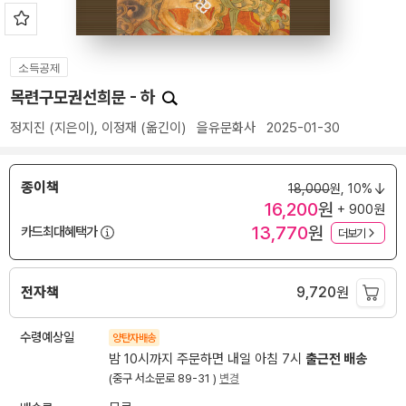
소득공제
목련구모권선희문 - 하
정지진
(지은이),
이정재
(옮긴이)
을유문화사
2025-01-30
종이책
18,000
원,
10%
16,200
원
+ 900원
13,770
원
카드최대혜택가
더보기
전자책
9,720
원
수령예상일
양탄자배송
밤 10시까지 주문하면 내일 아침 7시
출근전 배송
(중구 서소문로 89-31 )
변경