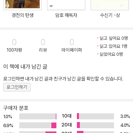
러 판본을 집대성했다고 할 만한 작품으로 해당 설화의 완성판이자
대표작이라 할 수 있다. 또한 노래와 대사가 모두 섞여 있는 중국 고전
경전의 탄생
암호 해독자
수신기 -상
희곡의 특징을 잘 보여 주면서도 분량 면에서도 명대 희곡 중에서 가
장 긴 작품에 해당한다. 기존의 설화를 충실히 따르면서도 새로운 인
물을 추가해 여러 세부 서사가 다채롭게 펼쳐진다는 점도 이색적이
읽고 싶어요 0명
0
0
0
다. 많은 인물이 등장하지만, 극의 전개 과정에서 각자에게 부여된 역
읽고 있어요 1명
100자평
리뷰
마이페이퍼
할을 적절히 수행하면서 유기적이고 완성도 높은 작품 세계를 형성하
읽었어요 0명
고 있다. 이승과 천상을 막론하고 대거 추가된 인물들은 명대 사회의
이 책에 내가 남긴 글
생활상과 전통적 통치 집단의 위계질서가 직간접적으로 반영되어 있
고, 유·불·도 삼교 합일의 가치 체계가 선명하게 드러나 동아시아 문학
로그인하면 내가 남긴 글과 친구가 남긴 글을 확인할 수 있습니다.
을 대표하는 고전으로 평가받는다. 서구인과는 다른 동양인만의 독특
로그인하기
한 내세관이 잘 드러난 작품으로 동아시아판 단테의 『신곡』이라 불러
도 손색이 없다. 이승과 저승, 서천과 천상을 넘나드는 환상 문학의 정
구매자 분포
수 『목련구모권선희문』에는 당대의 욕망을 긍정하는 가치관이 반영
10대
3.0%
1.0%
되어 있으며 오늘날의 세태에 비추어 보아도 통용될 만큼 선구적인
20대
4.0%
6.9%
관점을 보인다는 점도 이채롭다. 이러한 성격은 당시 은자(돈)를 추구