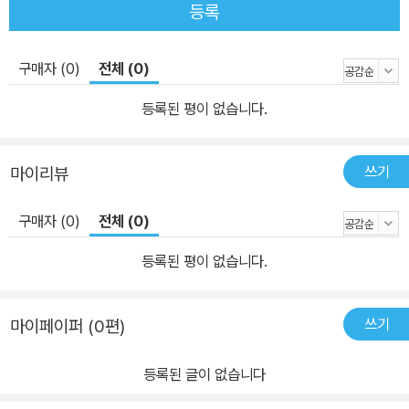
다. 작품에 다채로운 지옥이 등장하는 장면도 흥미롭다. 단테가 『신
등록
곡』에서 여러 지옥을 돌아다닌 것처럼 『목련구모권선희문』에서는 화
염산이나 범이 위협하는 호표관 같은 장소가 등장한다. 또한 단테가
구매자 (0)
전체 (0)
위험에 빠질 때마다 베르길리우스와 베아트리체가 도움을 준 것처럼
등록된 평이 없습니다.
이 작품에서도 관음이 등장해 주인공의 여정을 돕는다. 효를 강조하
는 유교적 사상을 이야기하면서도 주인공이 불교에 귀의해서 자신과
어머니를 구하고 나중에는 도교를 대표하는 신선이 된다는 설정은 이
쓰기
마이리뷰
작품이 지닌 작품의 복합적인 요소를 상징적으로 드러낸다고 할 수
있다. 동시에 효와 불효, 선업과 악업의 단순한 이분적 구성에서 벗어
구매자 (0)
전체 (0)
나 당대 관념을 대표하는 여러 등장인물이 등장해 이야기를 펼쳐 나
등록된 평이 없습니다.
간다는 점에서 『목련구모권선희문』은 당시 주류와 비주류의 사상을
모두 아우르는 일종의 백과사전이라고도 할 수 있다. 오늘날까지 이
어지는 동아시아만의 복합적인 관념 세계를 잘 직조해 하나의 대서사
쓰기
마이페이퍼 (0편)
시로 만든 이 작품은 고전이 왜 시대를 뛰어넘어 여전히 유효한지를
잘 보여 준다.
등록된 글이 없습니다