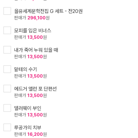
을유세계문학전집 G 세트 - 전20권
판매가
296,100
원
모피를 입은 비너스
판매가
13,500
원
내가 죽어 누워 있을 때
판매가
13,500
원
말테의 수기
판매가
13,500
원
에드거 앨런 포 단편선
판매가
13,500
원
댈러웨이 부인
판매가
13,500
원
루공가의 치부
판매가
16,200
원