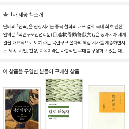
는 『도화선』, 『모란정』(공역), 『희곡 서유기』, 『근대 중국의 언어와
타계했다. 『불설우란분경』에서 짧게 묘사된 ‘목련구모’ 설화는 석가
역사』, 『만유수록 역주 1, 2』(공역), 『구미환유기(재술기) 역주』, 『목
의 수제자 목련이 지옥에 빠진 모친을 구해 내는 인도의 이야기인데,
출판사 제공 책소개
련구모권선희문』 등이 있다.
중국으로 건너와 당송(唐宋) 시대에 크게 보강되어 「대목건련명간구
단테의 『신곡』을 연상시키는 중국 설화의 대표 걸작 국내 최초 원전
모변문(大目犍連冥間救母變文)」, 『불설대목련경(佛說大目連
완역본 『목련구모권선희문(目連救母勸善戲文)』은 동아시아 세계
經)』, 「목련구모잡극(目連救母雜劇)」 등의 여러 텍스트가 지어졌
관을 대표적으로 보여 주는 목련구모 설화의 핵심 서사를 계승하면서
고, 원명(元明) 시대에는 많은 보권(寶卷) 작품들이 쏟아져 나와 더
도 세속, 서천, 천상, 지옥이라는 다층적인 무대를 구성하고 있는 대작
욱 다양하게 확장되고 변이되면서 중요한 문화 현상을 형성하였다.
이다. 생전에 벌인 악행으로 인해 지옥에서 고통받는 어머니를 구하
『목련구모권선희문』은 이때까지 전승된 목련구모 설화의 주요 내용
려고 아들인 목련이 불법을 닦아 모두를 구하게 된다는 목련구모 설
을 집대성하고 당시의 새로운 사상적 조류를 반영해 새로운 차원을
이 상품을 구입한 분들이 구매한 상품
화는 여러 판본이 존재한다. 『불설우란분경(佛說盂蘭盆經)』에서
개척했다고 평가받는 고전이다.
짧게 목련구모 설화가 묘사된 이후 당송(唐宋) 시대에 크게 보강되
어 「대목건련명간구모변문(大目犍連冥間救母變文)」, 『불설대목
련경(佛說大目連經)』, 「목련구모잡극(目連救母雜劇)」 등을 비
롯한 텍스트들이 창작되었고, 원명 시대에는 여러 편의 보권(寶卷)
작품들이 쏟아져 나와 더욱 다양하게 확장되고 변이되면서 중요한 문
화 현상을 형성했다. 정지진이 지은 『목련구모권선희문』은 이러한 여