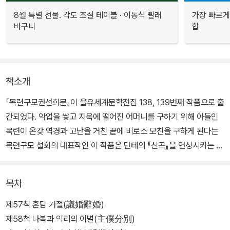
8월 특별 선물. 각도 조절 테이블 · 이동식 빨래
가장 빠르게
바구니
합
책소개
『목련구모권선희문』이 을유세계문학전집 138, 139번째 작품으로 출
간되었다. 악업을 쌓고 지옥에 떨어진 어머니를 구하기 위해 아들인
목련이 온갖 역경과 고난을 거친 끝에 비로소 모친을 구하게 된다는
목련구모 설화의 대표작인 이 작품은 단테의 『신곡』을 연상시키는 걸
작이다. 또한 동아시아인의 가치관을 형성한 유교, 불교, 도교의 특색
이 모두 녹아 있다는 점에서 이채롭다.
목차
제57척 혼담 거절(議婚辭婚)
제58척 나복과 익리의 이별(主僕分別)