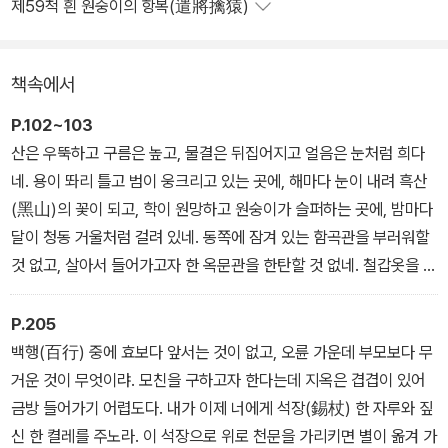
제59척 흰 원숭이의 항복(遣將擒猿)
책속에서
P.102~103
산은 우뚝하고 구름은 높고, 물결은 뒤집어지고 얼음은 눈처럼 희다
네. 용이 똬리 틀고 범이 웅크리고 있는 곳에, 해마다 눈이 내려 흑산
(黑山)의 꽃이 되고, 학이 원망하고 원숭이가 슬퍼하는 곳에, 밤마다
달이 청동 거울처럼 걸려 있네. 동쪽에 잠겨 있는 함곡관을 부러워할
것 없고, 살아서 들어가고자 한 옥문관을 한탄할 것 없네. 철갑옷을 걸
친 장군이라 해도, 마음대로 지나가게 하지 않고, 푸른 소에 올라탄 노
자(老子)도, 가벼이 건너가지 못했다네.
P.205
백행(百行) 중에 효보다 앞서는 것이 없고, 오륜 가운데 부모보다 무
거운 것이 무엇이랴. 모친을 구하고자 한다는데 지옥은 겹겹이 있어
금방 들어가기 어렵도다. 내가 이제 너에게 석장(錫杖) 한 자루와 짚
신 한 켤레를 주노라. 이 석장으로 위로 천문을 가리키면 별이 옮겨 가