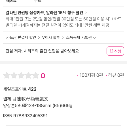
배송료
무료
알라딘 만권당 삼성카드, 알라딘 15% 청구 할인
최대 1만원 또는 2만원 할인(전월 30만원 또는 60만원 이용 시) / 카드
발급월 +1개월까지는 전월 실적이 없어도 최대 1만원 혜택 제공
카드/간편결제 할인
무이자 할부
소득공제 730원
관심 저자, 시리즈의 출간 알림을 받아보세요
신청
0
100자평 0편
리뷰 0편
세일즈포인트
422
원제 目連救母勸善戲文
양장본
580쪽
128*188mm (B6)
666g
ISBN 9788932405391