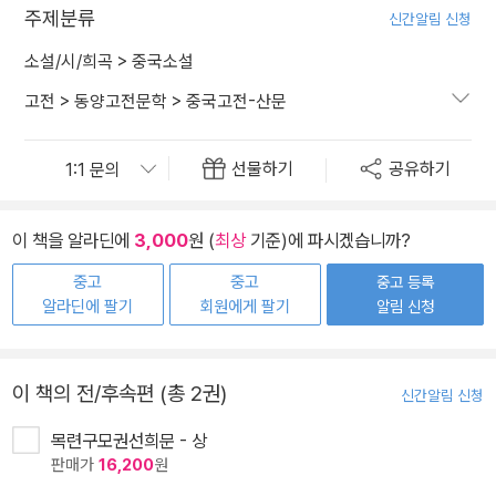
주제분류
신간알림 신청
소설/시/희곡
>
중국소설
고전
>
동양고전문학
>
중국고전-산문
선물하기
공유하기
이 책을 알라딘에
3,000
원 (
최상
기준)에 파시겠습니까?
중고
중고
중고 등록
알라딘에 팔기
회원에게 팔기
알림 신청
이 책의 전/후속편 (총 2권)
신간알림 신청
목련구모권선희문 - 상
판매가
16,200
원