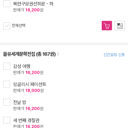
목련구모권선희문 - 하
판매가
16,200
원
전체선택
을유세계문학전집 (총 167권)
신간알림 신청
감성 여행
판매가
16,200
원
잉글리시 페이션트
판매가
18,000
원
전날 밤
판매가
16,200
원
세 번째 경찰관
판매가
16,200
원