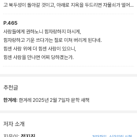
고 북두성이 돌아갈 것이고, 아래로 지옥을 두드리면 자물쇠가 떨어
져 문이 열릴 것이니라. 이 짚신을 신으면 발을 들어 구름을 타고 바로
구중 지옥에 들어갈 수 있을 것이고, 몸을 날려 안개를 몰아 만 리 천
P.465
산을 넘어감에 걱정이 없을 것이리라. 이제 바로 길을 떠나 더는 의심
사람들에게 권하노니 힘자랑하지 마시게,
하거나 지체하지 말거라.
힘자랑하고 기운 쓰다가는 절로 미쳐 버리게 된다네.
힘센 사람 위에 더 힘센 사람이 있으니,
힘센 사람을 만나면 어찌 당하겠는가.
추천글
한겨레:
한겨레 2025년 2월 7일자 문학 새책
저자 소개
지은이:
정지진
저자파일
신간알림 신청