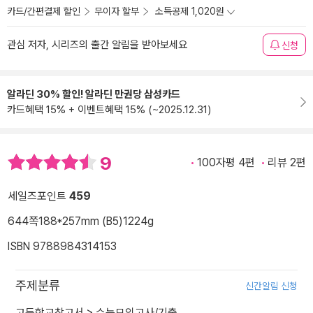
카드/간편결제 할인
무이자 할부
소득공제 1,020원
관심 저자, 시리즈의 출간 알림을 받아보세요
신청
알라딘 30% 할인! 알라딘 만권당 삼성카드
카드혜택 15% + 이벤트혜택 15% (~2025.12.31)
9
100자평 4편
리뷰 2편
세일즈포인트
459
644쪽
188*257mm (B5)
1224g
ISBN 9788984314153
주제분류
신간알림 신청
고등학교참고서
>
수능모의고사/기출