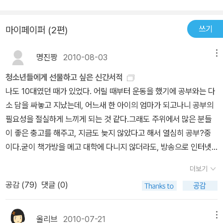
쓰기
마이페이퍼 (2편)
명진짱
2010-08-03
메뉴
청소년들에게 선물하고 싶은 신간서적
나도 10대였던 때가 있었다. 어릴 때부터 운동을 했기에 공부와는 다
소 담을 싸놓고 지났는데, 어느새 한 아이의 엄마가 되고나니 공부의
필요성을 절실하게 느끼게 되는 것 같다.그래도 주위에서 많은 분들
이 좋은 충고를 해주고, 지금도 늦지 않았다고 해서 열심히 공부?중
이다.굳이 책가방을 메고 대학에 다니지 않더라도, 방송으로 인터넷
으로 사이버강좌를 들으면서 공부할 수 있는 길이 많아졌으니, 나와
더보기
같은 나이 많은 학생들이 꽤 많은 것 같다.하지만 공부는 때가 있는 것
공감 (
79
)
댓글 (0)
같다는 생각이 든다. 10대 시절은 다른 것에 한눈팔지 않고 꾸준히 공
부하기에 참 좋은 시절이 아닐런지.그래서 이런 책을 볼 때마다, 목표
를 분명히 세우고 공부를 하기를 바라고 또 학생은 공부를 할 때가 가
올리브
2010-07-21
메뉴