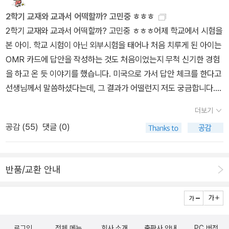
장 아름답다는 생각을 하게 된다.너희는 하루 공부의 가격이 얼마라
2학기 교재와 교과서 어떡할까? 고민중 ㅎㅎㅎ
고 생각하니? 조안호 지음 / 행복한나무 / 2010년 8월나는 중학교
2학기 교재와 교과서 어떡할까? 고민중 ㅎㅎㅎ어제 학교에서 시험을
성적으로 서울대 의대 왔다! 정규환 지음 / 지공신공 / 2010년 9월
본 아이. 학교 시험이 아닌 외부시험을 태어나 처음 치루게 된 아이는
이광연의 수학플러스 이광연 지음 / 동아시아 / 2010년 8월곰브리치
OMR 카드에 답안을 작성하는 것도 처음이었는지 무척 신기한 경험
세계사 에른스트 H. 곰브리치 지음, 클리퍼드 하퍼 그림, 박민수 옮김
을 하고 온 듯 이야기를 했습니다. 미국으로 가서 답안 체크를 한다고
/ 비룡소 / 2010년 8월오프로드 다이어리 표명희 지음 / 창비(창작
선생님께서 말씀하셨다는데, 그 결과가 어떨런지 저도 궁금합니다.4
과비평사) / 2010년 7월 김대중 자서전 - 전2권 김대중 지음 / 삼인
5분동안 45문제[영어]를 풀어야했다고 하는데, 문제가 모두 한 페이
/ 2010년 7월안데르센 동화집 1 / 안데르센 동화집 2 한스 크리스티
더보기
지 가득되는 지문을 읽고 독해를 해야하는 문제라 시간이 모잘라 마
안 안데르센 지음, 빌헬름 페데르센 외 그림, 햇살과나무꾼 옮김 / 시
공감 (
55
)
댓글 (0)
지막 5문제 정도는 못 풀었다고 하네요. 같은 반 싱가폴 아이들도 한
공주니어 / 2010년 8월교과서가 깜빡한 아시아 역사 1 / 2 / 3 유재
국 아이들도 모두 이구동성으로 시험문제가 어려웠다고 하는데, 개인
현 글, 김주형 그림 / 그린비 / 2010년 8월 모두가 행복한 지구촌을
적으로는 문제지를 구할 수 있을까 탐이 나네요.이번에 본 시험은 영
위한 가치 사전 레오 G. 린더.도리스 멘들레비치 지음, 자비네 크리스
반품/교환 안내
어, 8월 초에는 수학 시험이 있으니, 수학은 정해진 시간동안 다 풀 수
티안센 엮음, 김민영 옮김, 야노쉬 / 내인생의책 / 2010년 8월우리의
있었으면 하네요. - 아무래도 공부를 좀 더 해야겠지요? ㅋㅋ 그래도
어머니, 마더 데레사 레오 마스부르크 지음, 김태희 옮김 / 민음인 / 2
싱가포르에서 지낸 2년 동안 영어에 자신감을 가지고 있는 아이라 그
010년 8월 그리고 다른 출판사에서 나온 마더 테레사 관련책들도 함
마나 다행.그러나 점점 한국어가 문제가 되는지라, 지난 봄에도 교과
께 넣어보았다.나도 하버드에 갈 수 있다 1 / 2 켄트 김 지음 / H.Hou
로그인
전체 메뉴
회사 소개
출판사 안내
PC 버전