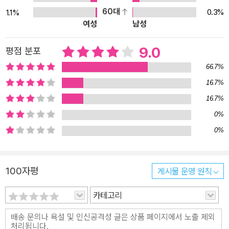
다. 또한 자신이 쓴 논술글을 평가하는 방법을 자세히 설명함으로써
60대
0.3%
1.1%
여성
남성
스스로 첨삭하는 원리와 요령을 익히도록 했습니다. 이 책을 제대로
끝낸다면 누구든 자신의 글은 물론 다른 사람이 쓴 글까지도 평가할
9.0
평점 분포
수 있습니다. 입사 시험 준비생이나 논술 지도교사에게도 도움이 된
다고요? 그렇습니다. 주로 고등학생을 염두에 두고 정리하였지만, 지
66.7%
도교사가 이 책에 있는 논술 원리를 이해하여 응용하면 초등학생과
16.7%
중학생 지도 방법을 찾을 수 있습니다. 또한 1998년 초판으로 발행
16.7%
된 이 책으로 공부한 많은 입사 시험 준비생들이 합격의 영광을 안았
0%
습니다.
0%
100자평
게시물 운영 원칙
카테고리