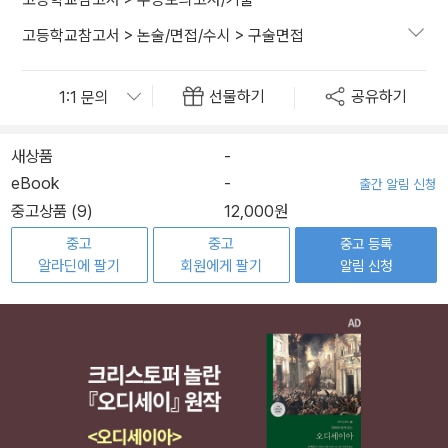
고등학교참고서
>
논술/면접/수시
>
구술면접
선물하기
공유하기
새상품
-
eBook
-
출간 알림 신청
중고상품 (9)
12,000원
중고
중고
중고 등록
알라딘에 팔기
회원에게 팔기
알림 신청