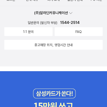
서와 문제집을 갖고 왔는데 슬슬 2학기 교과서와 문제집도 갖춰야 할
se(에이치하우스) / 2010년 9월 영어 쓰기 패턴 사전 백선엽 지음 /
듯 하네요. 국어와 수학은 교과서만 있으면 될 것 같은데, 지난 봄에
사람in / 2010년 9월 하루 1시간 영어독서의 힘 이두원 지음 / 글로
(주)알라딘커뮤니케이션
사 두었던 교과서도 아직 다 공부를 마치지 못했네요.그래도 2학기
세움(서울출판클럽) / 2010년 10월
교과서와 문제집도 가지고 있어야 할 것 같아서 이리저리 눈여겨보고
1544-2514
일반문의 (발신자 부담)
있는 중입니다. 문제집은 국어와 수학 이외에도 과학과 사회 과목도
1:1 문의
FAQ
함께 갖춰놓아야겠구요.직접 보고 고르면 좋은데, 늘 그렇게 할 수 없
어서 아쉬워요. 하지만 미리보기가 되어있는 책들이 제법 되니까 그
중고매장 위치, 영업시간 안내
나마 위안을 얻는 중이랍니다. ^^전과도 한 세트 갖춰놓으면 괜찮을
듯 하다. 국어실력을 높이기 위한 교재도 중요하다. 여기 있다보니 자
꾸 우리말과 글을 잃어버리는 아이에게 독서도 중요하지만, 문제집
역시 필요한 것 같다.연산 훈련을 하기 위한 교재도 필요한데, 이 시리
즈가 괜찮은 것 같다. 가격 역시 무척이나 저렴해서 좋다. EBS 내공
냠냠 시리즈도 마음에 든다. 강의는 여기서도 들을 수 있으려나! 이미
지가 아직 안 보여서 ......수학 실력을 높이기에 좋은 올림피아드 문제
들.수학에서는 워낙 유명한 개념원리 문제집들도 역시 눈에 띈다.아
이콘 수능영단어 오주성 외 지음 / 잉글에듀 / 2010년 7월사도행전