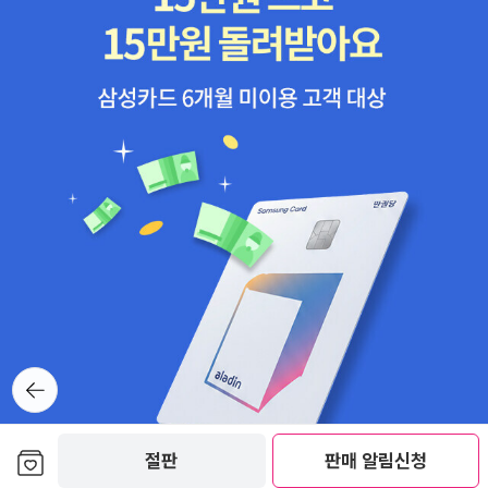
속으로 이재철 지음 / 홍성사 / 2010년 7월 미치도록 드라마틱한 세
계, 미드 남명희 지음 / 현실문화연구(현문서가) / 2010년 7월영어
공부에도 도움이 되는 미드. 그 재미있는 세상 속으로 들어가볼 수 있
는 책일 듯 싶은데...청소년들을 위한 책은 언제나 좋다. 우리 아이도
언젠가는 십대 후반이 될텐데, 그 때가 되면 나 혼자 읽지 않고 우리
아이와 토론하면서 신나게 읽을 수 있겠지? 얼른 그 날이 오기만 손
꼽아 기다린다. ㅎㅎ에나 버닝 섀넌 헤일 지음, 노은정 옮김 / 책그릇
/ 2010년 7월리버 시크릿 섀넌 헤일 지음, 노은정 옮김 / 책그릇 / 2
010년 7월뉴베리 아너상을 수상한 작가 섀넌 헤일의 '베이언의 소녀
들' 시리즈는 정말 재미있을 것 같다. 파브르 식물 이야기 1/파브르 식
물 이야기 2 장 앙리 파브르 지음, 추둘란 엮음, 이제호 그림 / 사계절
출판사 / 2010년 7월 사계절에서 나온 파브르 이야기라서 그런지 우
리 아이에게 더 주고 싶은 책이다.세상에 대하여 우리가 더 잘 알아야
뒤로가
기
할 교양 세트 - 전2권 아드리안 쿠퍼 지음, 전국사회교사모임 옮김,
박창순 감수 / 내인생의책 / 2010년 7월열두 살 키라의 만화 경제 교
보관함담기
절판
판매 알림신청
과서 세트 - 전3권 최선규 외 글, 추연규 그림 / 을파소 / 2010년 6월