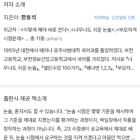
저자 소개
지은이:
한효석
저자파일
신간알림 신청
최근작 :
<이렇게 해야 바로 쓴다>
,
<너무나도 쉬운 논술>
,
<부모자격
시험문제>
… 총 11종
(모두보기)
1955년 대전에서 태어나 공주사범대학 국어과를 졸업하였다. 부천
고등학교, 부천정보산업고등학교에서 국어를 가르쳤다. 저서로 『너
무나도 쉬운 논술』, 『열린수업 100가지』, 『왜냐면 1,2,3』, 『부모자격
시험문제』 등이 있다.
출판사 제공 책소개
논술, 혼자서도 할 수 있습니다. “논술 시험은 몇몇 기준을 제시하여
그 기준을 제대로 지켰는지를 평가하는 과정이지, 백일장에서 작품을
창작하는 과정이 아닙니다. 즉, 고3 수험생이 공교육에서 제대로 배
운 뒤, 논술 시험에서 요구하는 것을 지켜 쓰겠다고 마음만 먹으면 얼