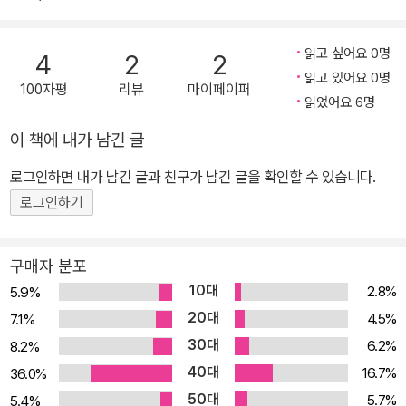
마든지 대처할 수 있습니다. 글 솜씨를 타고나지 않아도 기준에 맞추
어 익히면 해결할 수 있지요.”- 혁신판, <머리말>에서 정말 1주일이
읽고 싶어요 0명
4
2
2
면 논술을 끝낼 수 있나요? 그렇습니다. 이 책은 일반적인 논술 지침
읽고 있어요 0명
100자평
리뷰
마이페이퍼
서와는 달리 글쓰기 단계를 매우 상세히 설정하고 있습니다. 따라서
읽었어요 6명
글쓰기에 전혀 자신 없는 중고등학생은 물론 학부모, 입사 시험 준비
이 책에 내가 남긴 글
생, 글쓰기 지도교사에 이르기까지 이 책에서 제시한 방식대로 따라
하다 보면, 어느새 글쓰기에 자신감이 붙어 있는 자신을 발견하게 될
로그인하면 내가 남긴 글과 친구가 남긴 글을 확인할 수 있습니다.
것입이다. 모범답안 1권을 포함, 총4권 1세트로 구성되어 있기 때문
로그인하기
에, 본문 책 3권을 각각 이틀에 한 권씩 떼어 나간다면 총6일만에도
논술에 자신감을 갖기에 충분할 것입니다. 논술 시험을 제대로 준비
구매자 분포
하려면 개인지도를 받아야 하지 않을까요? 그렇지 않습니다. 이 책은
10대
2.8%
5.9%
지도교사의 도움 없이도 공부할 수 있도록 구성하였습니다. 물론 자
20대
4.5%
7.1%
기 글을 봐주며 조언해 주는 지도교사가 있으면 좋겠지만, 이 책만으
30대
6.2%
8.2%
로도 논술 시험에 충분히 대비할 수 있도록 하였습니다. 학생들이 쓴
40대
원고로 학생들이 답답해하던 부분을 설명하여, 많은 학생들이 비슷한
16.7%
36.0%
처지에서 자신의 취약점을 확실히 알고 바로잡을 수 있도록 하였습니
50대
5.7%
5.4%