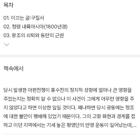
목차
청 까지 이어진 구 중국 제국의 특성들과 그 특성들이 붕괴하고 근대
국가의 탄생하기 까지의 다양한 원인들을 다룬 이 책은 지구화와 근
01. 이끄는 글:구질서
대화의 동시적인 도전에 직면한 대 제국 중국에 대한 역사를 담고 있
02. 청령 내륙아시아(1800년경)
다는 점에서 도전과 응전의 실재 서사시로도 읽을 수 있으며, 비슷한
03. 왕조의 쇠퇴와 동란의 근원
궤적을 밟아온 우리에게 좋은 반면교사가 되어주는 책이라고 할 수
있다.
책속에서
당시 발생한 아편전쟁이 홍수전의 정치적 성향에 얼마나 큰 영향을
주었는지는 정확히 알 수 없으나 이 사건이 그에게 아무런 영향을 주
지 않았다고 하면 이상한 일일 것이다. 왜냐하면 당시 광둥에는 청조
에 대한 불만이 팽배해 있었기 때문이다. 그의 고향 화현과 경계를 접
하고 이던 지역에서는 기세 높은 평영단의 반영 운동이 일어났는데,
이들 평영단 지도자들은 오랑캐들에 대한 청조의 유약한 자세에 대단