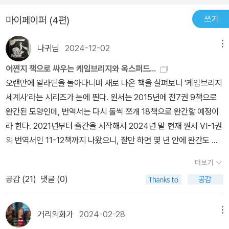
특히나 청과 러시아 사이 국경을 둘러싸고 아이훈 조약이 맺어지기까
쓰기
마이페이퍼 (4편)
지의 과정이 흥미로웠다. 시작은 다른 내륙 아시아와 마찬가지로 교
역 관계의 문제였는데 1854년 크림 전쟁의 발발로 러시아가 영국을
나귀님
2024-12-02
메뉴
경계하면서 청과의 접경 지역을 더욱 자신들에게 유리하게 통제하려
고 했다. 이 과정을 청은 주도적으로 끌고갈 수 없었는데 이는 태평천
어쩐지 책으로 싸우는 케임브리지와 옥스퍼드...
국운동으로 내부가 어지러웠기 때문이다. 결국 그들은 1858년 아이
오랜만에 알라딘을 돌아다니며 새로 나온 책을 살펴보니 '케임브리지
훈조약과 텐진조약을 차례로 맺으며 양국 간 북쪽의 국경선이 정해지
세계사'라는 시리즈가 눈에 띈다. 원서는 2015년에 전7권 9책으로
고 항구를 개방하며 러시아인에 대한 자유로운 교역을 허용하게 되었
완간된 모양인데, 번역서는 다시 둘씩 쪼개 18책으로 완간할 예정이
다. 러시아는 이로서 동북 만주 땅을 잃어버리게 되었다.몽골 유목 사
라 한다. 2021년부터 출간을 시작해서 2024년 말 현재 원서 VI-1권
회는 사원 제도가 정착하면서 출가에 따른 남성 인구가 감소하였고
의 번역서인 11-12책까지 나왔으니, 잘만 하면 몇 년 안에 완간도 가
한족 세력이 침투하여 몽골인의 채무가 늘어나 약탈, 걸식으로 내몰
능하겠다.<케임브리지 세계사 콘사이스>(소와당, 2018)라는 요약
더보기
리자 일반인들은 빈민화되었다. 몽골의 방목지까지 감소하면서 먹고
본도 나온 모양인데, 같은 출판사에서 본편 간행을 염두에 두고 일종
살 길은 더 어려워졌고 이에 도시 지역으로 나아가는 사람이 많아지
공감 (
21
)
댓글 (0)
의 개요 성격으로 미리 내놓은 모양이다. 소와당은 예전에 <임원경제
게 되었다. 청 조정도 처음에는 한족이 이 땅에 이주하는 것을 경계하
지> 중복 출간을 둘러싼 잡음 때문에 별로 좋지 못한 인상을 받은 출
였으나 관리를 파견하고 조세 수입을 거두어들이는 것을 통해 우호적
판사인데, 이후 역사 서적을 꾸준히 내놓는 것으로 보아 일회성으로
거리의화가
2024-02-28
메뉴
인 입장으로 변화하였다.몽골 지역에서 청조의 목적은 중국인들의 오
생겨난 곳은 아닌 듯하다.기억을 더듬어 보니 '케임브리지 세계사'라