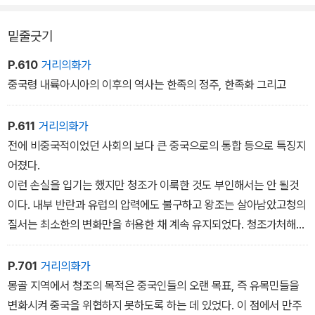
한 불만을 갖고 있었다.-10권 상 p455 중에서
밑줄긋기
해괴하기 짝이 없는 태평천국의 이념은 개신교의 출판물에서 큰 영향
을 받은 것이었으며, 반란의 최고 지도자 중 두 사람, 즉 홍수전과 홍
P.610
거리의화가
인간은 광저우 일대에서 개신교 선교사들에게서 개인적으로 가르침
중국령 내륙아시아의 이후의 역사는 한족의 정주, 한족화 그리고
을 받은 인물들이었다. 하지만 비록 처음에는 태평천국이 개신교 진
영 내에 상당히 큰 흥분을 불러일으키긴 했어도 이들이 일반적으로
P.611
거리의화가
공인되고 있던 개신교의 최소한의 기본 교리로부터 이탈한 것이 확인
전에 비중국적이었던 사회의 보다 큰 중국으로의 통합 등으로 특징지
되자 곧 널리 환멸이 번져나가게 되었다.-10권 하 p921 중에서
어졌다.
이런 손실을 입기는 했지만 청조가 이룩한 것도 부인해서는 안 될것
이다. 내부 반란과 유럽의 압력에도 불구하고 왕조는 살아남았고청의
질서는 최소한의 변화만을 허용한 채 계속 유지되었다. 청조가처해
있던 상황을 고려해볼 때 청이 이보다 더 많은 일을 이룰 수 있었을 것
이라고 기대하기란 매우 어려울 것이다.
P.701
거리의화가
몽골 지역에서 청조의 목적은 중국인들의 오랜 목표, 즉 유목민들을
변화시켜 중국을 위협하지 못하도록 하는 데 있었다. 이 점에서 만주