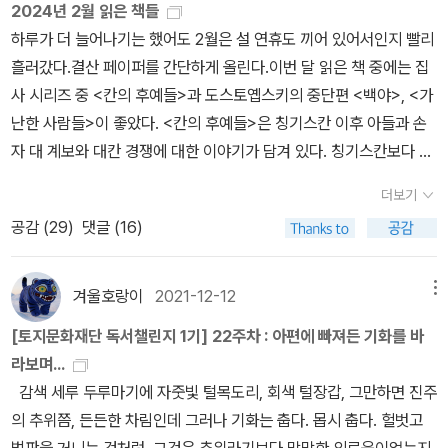
2024년 2월 읽은 책들
랜 목표, 즉 유목민들을 변화시켜 중국을 위협하지 못하도록 하는 데
는 이름의 시리즈는 이전에도 몇 가지가 나와 있었다. 예를 들어 케임
하루가 더 늘어나기는 했어도 2월은 설 연휴도 끼어 있어서인지 빨리
있었다. 이 점에서 만주족은 성공했다. 그러나 이 때문에 몽골인들은
브리지 대학 출판부의 '약사'(A Concise History) 시리즈 중 독일,
흘러갔다.결산 페이퍼를 간단하게 올린다.이번 달 읽은 책 중에는 집
큰 대가를 치러야 했으니, 만주 지역에서 준가르 지역에 이르기까지
이탈리아, 프랑스, 영국 편이 '케임브리지 세계사 강좌'(개마고원, 20
사 시리즈 중 <칸의 후예들>과 도스토옙스키의 중단편 <백야>, <가
인구가 감소했고 가축과 영토 또한 크게 감소했다.신장에서 만주인들
00-2002)라는 이름으로 나왔고, 최근에는 스페인 편이 <케임브리
난한 사람들>이 좋았다. <칸의 후예들>은 칭기스칸 이후 아들과 손
이 원한 것은 평화와 공식적으로 청조 황제에게 복종하는 것뿐이었
지 스페인사>(글항아리, 2024)로 나왔다.이름 그대로 도판을 곁들
자 대 계보와 대칸 경쟁에 대한 이야기가 담겨 있다. 칭기스칸보다 후
다. 그러나 그러한 목적을 달성하는 것은 불가능했다. 왜냐하면 동투
인 '케임브리지 도판 역사'(The Cambridge Illustrated History)
대의 뭉케, 쿠빌라이가 우리와 관련이 더 있다보니 더 흥미롭게 읽을
르키스탄인들은 중국의 영향력이 전혀 미치지 않는 지역까지 뻗어 있
시리즈 중에서는 프랑스, 중국, 독일, 이슬람 편이 '사진과 그림으로
더보기
수가 있었다. <백야>와 <가난한 사람들>은 같은 사람이 쓴 것이 맞
는 광대한 이슬람 문명의 성원들이었기 때문이다. 그들의 세계관은
보는 케임브리지 각국사'(시공사, 2001)라는 시리즈명으로 나왔다.
공감 (
29
)
댓글 (16)
나 싶을 정도로 다른 느낌이었다. 도스토옙스키는 특히 인물에 대한
모든 권위의 정점에는 황제가 있다는 말로 요약될 수 있는 제국 질서
일반 역사가 아니라 개별 분야의 역사로는 <케임브리지 서양음악이
묘사가 뛰어나다는 생각을 했다. 게다가 자칫 무거울 수도 있는 이야
의 초석에 도전적이었다. 황제는 라마교도가 되지 않고도 라마교의
론의 역사>(음악세계, 2022)라는 것이 간행되기도 했다.단권사나
기를 풍자와 해학으로 그려내는 것이 놀라웠다. 앞으로도 남은 전집
합법적인 후견인으로 지배할 수 있었다. 그러나 그는 무슬림이 되지
겨울호랑이
2021-12-12
메뉴
축약본이 아닌 케임브리지 통사로는 '케임브리지 중국사'(전15권)의
을 읽어보려고 한다. 3월 읽을 예정인 책들은 다음과 같다. 내일부터
않고서는 무슬림 세계에서 그렇게 할 수 없었다. - P701몽골이나 신
번역본인 '캠브리지 중국사'(새물결, 2007)가 우선 10권과 11권을 4
[토지문화재단 독서챌린지 1기] 22주차 : 아편에 빠져든 기화를 바
거의 4~5년 만에 해외로 여행을 떠난다. 이번 여행은 정말 준비를 거
장과 달리 티베트는 자기 고유의 토착적인 중앙 정부를 갖고 있었다.
책으로 간행하며 시작되었으나, 이후 20년이 다 되어 가는 지금까지
라보며...
의 하지 않았다. 장소 몇 개만 적어둔 상태인데 너무 준비 없이 가나
티베트의 군사력은 중국에 위협이 되지 못했다. 그 결과 만주족은 이
도 추가 간행 소식이 없는 것으로 보아 결국 중도작파한 듯 보인다. 물
감색 세루 두루마기에 자줏빛 털목도리, 회색 털장갑, 그만하면 진주
싶지만 구글맵이 되는 곳이니 걱정할 필요는 없을 것 같다. 옆사람 컨
종교 국가에 대한 달라이 라마의 권위를 약화시키기 위해 어떠한 행
론 책값을 터무니없이 높게 붙이는 출판사이니 완간되어도 문제겠지
의 추위쯤, 든든한 차림인데 그러나 기화는 춥다. 몹시 춥다. 헐벗고
디션 봐 가면서 놀멍 쉬멍하고 오려고 한다.
동도 취하지 않았다.반대로 그들은 그의 권력을 강화시켜 주었다. 19
만.케임브리지의 이름을 내건 교양서 시리즈도 그동안 꾸준히 나왔
벌판을 거니는 것처럼. 그것은 추위라기보다 막막한 외로움이었는지