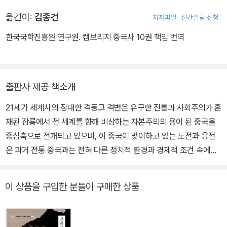
옮긴이:
김종건
저자파일
신간알림 신청
한국국학진흥원 연구원. 캠브리지 중국사 10권 책임 번역
출판사 제공 책소개
21세기 세계사의 장대한 격동고 격변은 유구한 전통과 사회주의가 혼
재된 잠룡에서 전 세계를 향해 비상하는 자본주의의 용이 된 중국을
중심축으로 전개되고 있으며, 이 중국이 맞이하고 있는 도전과 응전
은 과거 전통 중국과는 전혀 다른 정치적 환경과 경제적 조건 속에서
진행되고 있다. 이러한 중국의 역사와 본질을 이해하려면 오늘날의
중국의 뿌리라 할 수 있는 중국 근대화의 시발점으로 거슬러 올라가
이 상품을 구입한 분들이 구매한 상품
면밀한 탐색을 편칠 섬세한 눈길이 필요하다. 1902년 액튼 경의 발의
로 시작된 '캠브리지 역사' 시리즈는 1966년 이 '캠브리지 중국사'로
화려한 꽃을 만개하게 되었다. 전통 제국 청이 붕괴하고 근대 국가의