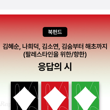
인사에 대한 통제를 강화하게 되면서, 총독과 순무가 지방 관원 임명
덴의 <민족과 제국>(을유문호사, 2003)은 '제국 건설과 대량 이주
y)라는 시리즈 중에서는 도시, 민주주의, 테크놀로지 편이 '옥스퍼드
다정다감함의 단죄(斷罪)인가. _ 박경리, <토지 11> , p446/66
에 대한 역할을 확대시켜 행정적 개혁을 모색하는 것을 가능케 했던
의 연관을 특히 강조하고 있는 책으로 아주 생생하게 서술되어 있
세계사'(다른세상, 2016-2017)라는 시리즈명으로 간행되었고, 중국
2 아편(鴉片). 이제는 고전적인 약물이 되고 말았지만, 페어뱅크(Jo
융통성이 점차 제한되었다. - P824~8252차례의 큰 전쟁을 치르며
다'고 언급된다. 제국과 밀접한 연관성을 갖는 주제가 오리엔탈리즘
편만 별도로 <옥스퍼드 중국사 수업>(유유, 2016)이란 제목으로 간
hn King Fairbank, 1907~1991)의 <캠브리지 중국사>에 의하면
청 조정의 관료들은 전통적인 유교식 덕치주의 정치에 대한 한계를
인바, 이에 대해서는 물론 에드워드 사이드의 <오리엔탈리즘>(교보
행되었는데, 이후로는 소식이 없는 듯하다.'옥스퍼드 미술사'(Oxford
19세기 말에 중국 인구의 약 10%가 아편 중독 상태에 있었을 것으로
깨닫는다. 이제 과거와는 단절하고 외국 열강에 맞서 스스로를 지키
문고)이 고전적인 저작이다.저자가 거기에 덧붙이고 있는 건존 맥켄
History of Art) 중에서는 중국 미술, 20세기 디자인, 포토그래피가
추산될 정도로 강력한 마약이었다. 물론, 청(淸)의 아편은 인도에서
기 위해 어떤 노력을 기울여야함을 느낀 것이다. 특히나 전쟁에서 확
지의 <오리엔탈리즘:예술과 역사>(문화디자인, 2006)이다. D.카나
'옥스퍼드 히스토리 오브 아트'(시공사, 2007)라는 시리즈로 나왔다.
재배되어 밀수의 형태로 청나라로 수출되고, 다시 인도 면화산업에
인한 서양의 대포를 비롯한 화기는 큰 충격이었던 것 같다. 이후 그들
딘의 책 <오리엔탈리즘: 영국은 자신의 제국을 어떻게 바라보았나>
같은 출판사에서 더 먼저 나온 <옥스퍼드 20세기 미술사전>(시공
재투자되었다는 점에서 1920년대 당시 만주와 국내산 아편이 유통
은 부국 강병책을 위해 서양 무기 수용에 찬성하는 입장을 보이게 된
(2001)와 함께 '에드워드 사이드의 입장에 반대하는 대응들'로 제시
사, 2001)과 <옥스퍼드 미술사전>(시공사, 2002)은 번역서 제목과
된 우리나라와 진행된 양상은 달랐다. 그렇지만, 우리나라에도 적지
다. 물론 새로운 환경에 맞춰 의견 갈등은 있었으나 정도의 차이일 뿐
되고 있다. 식민지와 탈식민지에 관한 연구서로는단연로버트 영의 <
달리 원서가 사전이 아니라 '개론'(Companion)으로 분류된다.'안내
않은 중독자가 있었음을 생각해본다면, 전체 인구의 약 10%가 중독
기본적으로 대부분은 수용한다는 입장을 보인다. 전통과의 단절에 대
포스트식민주의 또는 포스트컨티넨털리즘>(박종철출판사, 2005)
(Handbook)' 시리즈 중에는 <인지언어학 옥스퍼드 핸드북>(로고
되었다는 통계가 의미하는 바는 적지 않다. 청나라의 아편이 자본주
한 압박은 서양 종교의 포교의 영향도 무시하지 못할 것이다. 기독교
이역시나 국역본 소개에 빠졌지만 '가장 넓은 범위를 다룬 좋은 책'이
스라임, 2011), <옥스퍼드 음식의 역사>(따비, 2020), <정치네트워
의/제국주의의 수단으로 활용되었다면, 우리나라의 아편은 시대의 절
선교회는 일찍부터 청에 들어와 포교를 위한 노력을 기울였다. 조직
다. '아주 간명한 시리즈'의 <포스트식민주의> 또한 영의 저작이다
크론>(학고방, 2022), <옥스퍼드 세계도시문명사>(책과함께, 202
망에 빠진 이들의 안식처가 되었다는 점은 차이가 있었을지 모르겠지
체계를 세우고 청나라 전 지역에 대한 자유로운 이동, 경비 마련 등이
(앞의 책의 다이제스트판 정도 되겠다).J.A. 홉슨의 <제국주의>(창
3), <옥스퍼드 출판의 미래>(교유서가, 2024)가 번역되었고, '사
만, 마약 문제의 심각성과 이들을 바라보는 시선의 차가움은 매한가
필요했다. 1860년 프랑스와의 사이에서 조약이 체결되면서 중국에
비, 2003)은 프란츠 파농의 <대지의 저주받은 사람들>(그린비, 20
전'(Dictionary) 시리즈 중에는 <옥스포드 교황 사전>(분도출판사,
지가 아니었을까. 1836년 무렵에는 매년 대략 1,820톤의 아편이 중
서의 모든 기독교 선교가 가능해진다. 그렇지만 과거의 유산은 깊었
04)과 함께 '제국에 반대하는 오랜 전통에서 가장 지속적으로 반향을
2014)이 번역되었다.옥스퍼드의 개론 시리즈로는 '짧은 개론'(A Sh
국으로 수입되고 있었다. 아편 중독자는 나날이 증가하고 있는 것 같
다. 송나라 시기 이후 기독교는 유가적 세계와 충돌을 일으켰으며 기
얻고 있는 텍스트들'로 거명된다(국내엔 파농의 책 두 권과 전기 두
ort Introduction)과 '아주 짧은 개론'(A Very Short Introductio
았다... 1836년 당시 서양의 통계로는 대략 1,250만 명의 흡연자가