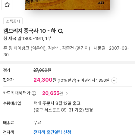
소득공제
캠브리지 중국사 10 - 하
청 제국 말 1800~1911, 1부
존 킹 페어뱅크
(엮은이),
김한식
,
김종건
(옮긴이)
새물결
2007-08-
30
정가
27,000원
24,300
판매가
원
(10% 할인) +
마일리지 1,350원
20,655
카드최대혜택가
원
수령예상일
택배 주문시 8월 12일 출고
(중구 서소문로 89-31 기준)
변경
배송료
무료
전자책
전자책 출간알림 신청