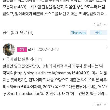
세기 내내 달라이 라마 정부의 권력은 증대되었고, 베이징은 외국의
다. '입문'(Introduction) 시리즈인 <케임브리지 중국철학 입문>(유
모른다.(p483)... 최초엔 길상을 잃었고, 다음엔 상현으로부터 버림
영향력을 배척하고 티베트의 고립을 유지하려는 라싸의 노력을 지지
유, 2018)과 <케임브리지 카프카 입문>(그린비, 2024), '개론'(Co
받았고, 잃어버렸기 때문에 스스로를 버린 기화는 또 버림받았기 때
했다. - P702~7031830년대 신장의 역사는 놀라웠다. 그 지역을
mpanion) 시리즈인 <본회퍼 신학개론: 캠브리지 지침서>(종문화
문에 스스로를 잃었고, 마지막 희망을 버렸기 때문에 그는 모든 사물
꽉 잡고 있던 세력은 코칸드 정부로 청 조정은 1840년대 난징조약
더보기
사, 2017)와 <도스토옙스키: 케임브리지 대학 추천 도서>(우물이있
에 대한 인식을 망각한 것이다. 도망은 상실과 망각에서 오는 일종의
등 외국 세력과 맺은 다양한 사항을 미리 이행하는 과정을 거쳤다. 치
공감 (
52
)
댓글 (4)
는집, 2018)가 대표적이다.알라딘에서 '케임브리지'로 검색하다 보니
충격일까. _ 박경리, <토지 11> , p484/670 토지 독서 챌린지 22주
외법권, 최혜국 대우 등의 조항이 있는데 향후 조선이 외국과 맺은 조
'케임브리지 7인'과 '케임브리지 5인'에 대한 책도 나오는데, 전자는 1
차. 이번 주로서 3부 3권도 마무리되어간다. 그 사이 최참판댁 갈등의
약에서 볼 수 있는 비슷한 내용들이다. 티베트도 네팔과의 사이에서
9세기 말에 중국 선교사로 투신한 그 학교 졸업생들을 가리키며, 후
시발점이라 할 김 환(구천)도, 용이네 집에 풍파를 일으키던 임이네도
로쟈
2007-10-13
메뉴
코칸드 정부와 비슷한 협상을 거치며 1856년 조약을 맺었다. 청조는
자는 20세기 초에 소련 스파이로 활동한 (그리하여 훗날 <팅커, 테일
떠나가면서 이제는 서희를 비롯한 2세대가 집 안의 어른이 되었음을
태평천국운동 세력들을 물리치면서 쌓여 있는 문제들을 해결해나가
제국에 관한 읽을 거리
러, 솔저, 스파이>의 소재가 된) 그 학교 졸업생들을 가리킨다. 참으
실감하게 된다. 이들1세대의 퇴장 외에 작품 속에 묘사되는 시대상속
야 했다. 증국번은 양쯔강 이남 지역의 농촌에 토지세와 부가세를 줄
한동안 잊고 있었지만 9, 10월의 사회적 독서의 주제 중 하나는 '제
로 다방면에서 활동한 동문들이다.때로는 '케임브리지'를 강조하려다
에서 급격한 변화를 체감한다. 동학 농민 혁명의 여파가 채 가시기 전
이면서 농민들이 일상에 복귀할 수 있도록 했고 조정 관료의 부패를
국'이다(http://blog.aladin.co.kr/mramor/1540493). 미처 다 읽
그만 삐끗한 경우도 있다. <케임브리지 중국경제사>(소와당, 2019)
이었던 작품 초반부와 <토지> 중반부에 묘사되는 1920년대는 분명
해결하기 위해 인재 선발을 지속적으로 시도하였다. 반면 화북 지방
지는 못하겠지만 견적이라도 내볼 요량으로 대출한 책이 스티븐 하우
는 비록 그 대학 출판부에서 나왔지만 원제는 '케임브리지' 없이 '중국
차이가 있다. 이런 변화는 작품 속에 묘사되는 기화(봉선)의 모습에서
에는 소금 밀매업자인 염군이 활동했는데 그들은 의적을 자처하며 핍
의 <제국>(뿌리와이파리, 2007).옥스포드대출판부에서 내는 'A Ve
경제사'뿐이다. 저자도 '캘리포니아 학파'를 대표하는 미국 학자라니,
도 잘 드러난다. 사실, 기화의 진정한 변화는 사실 옷차림에 있는 것
박 받는 백성을 구제하고자 일어났고 1868년 무렵이 되면 그들이 화
ry Short Introduction'의 한 권이다. 내가 '아주 간단한 입문'이라
출판사도 뒤늦게야 부적절하다 생각했는지 머지않아 <폰 글란의 중
이 아니다. 사랑을 이루지 못하고 자신과 희망을 잃어버리면서 결국
북 전체로 집단화되어 민란이 번진다. 때문에 조정의 입장에서 민란
고 부르는 시리즈로서 분량 대비 만족도가 아주 높은 책들이다. 책의
국경제사>로 제목을 바꿔서 재간행했다.케임브리지 이야기를 한참
아편에까지 손을 대면서 기화는 걷잡을 수 없을만큼 무너져 내린다.
더보기
은 태평천국 이후에도 좀처럼 가라앉지 않는 세력이었을 것 같다.메
말미에는 부록으로 '더 읽을 거리'가 제시돼 있는데 몇몇 권은 국내에
했으니 그 라이벌인 옥스퍼드도 빼놓을 수 없다. 알라딘에서 검색해
어린 시절 어머니 별당아씨를 잃어버린 서희를 옆에서 위로하던 봉선