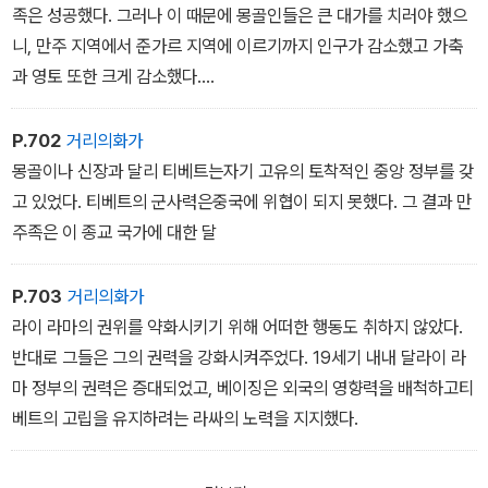
족은 성공했다. 그러나 이 때문에 몽골인들은 큰 대가를 치러야 했으
니, 만주 지역에서 준가르 지역에 이르기까지 인구가 감소했고 가축
과 영토 또한 크게 감소했다.
신장에서 만주인들이 원한 것은 평화와 공식적으로 청조 황제에게 복
종하는 것뿐이었다. 그러나 그러한 목적을 달성하는 것은 불가능했
P.702
거리의화가
다. 왜냐하면 동투르키스탄인들은 중국의 영향력이 전혀 미치지않는
몽골이나 신장과 달리 티베트는자기 고유의 토착적인 중앙 정부를 갖
지역까지 뻗어 있는 광대한 이슬람 문명의 성원들이었기 때문이다.
고 있었다. 티베트의 군사력은중국에 위협이 되지 못했다. 그 결과 만
그들의 세계관은 모든 권위의 정점에는 황제가 있다는 말로 요약될
주족은 이 종교 국가에 대한 달
수 있는 제국 질서의 초석에 도전적이었다. 황제는 라마교도가 되지
않고도 라마교의 합법적인 후견인으로 지배할 수 있었다. 그러나그는
P.703
거리의화가
무슬림이 되지 않고서는 무슬림 세계에서 그렇게 할 수 없었다.
라이 라마의 권위를 약화시키기 위해 어떠한 행동도 취하지 않았다.
반대로 그들은 그의 권력을 강화시켜주었다. 19세기 내내 달라이 라
마 정부의 권력은 증대되었고, 베이징은 외국의 영향력을 배척하고티
베트의 고립을 유지하려는 라싸의 노력을 지지했다.