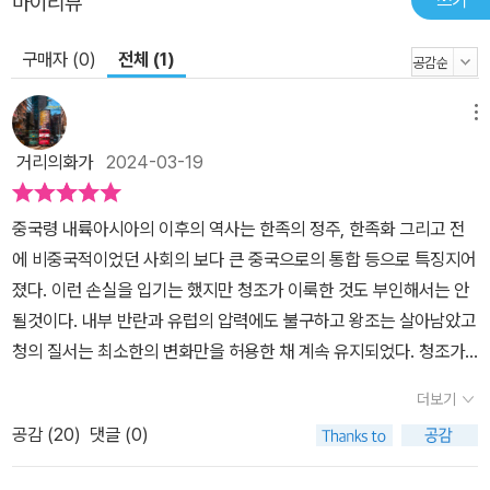
쓰기
마이리뷰
구매자 (0)
전체 (1)
메뉴
거리의화가
2024-03-19
중국령 내륙아시아의 이후의 역사는 한족의 정주, 한족화 그리고 전
에 비중국적이었던 사회의 보다 큰 중국으로의 통합 등으로 특징지어
졌다. 이런 손실을 입기는 했지만 청조가 이룩한 것도 부인해서는 안
될것이다. 내부 반란과 유럽의 압력에도 불구하고 왕조는 살아남았고
청의 질서는 최소한의 변화만을 허용한 채 계속 유지되었다. 청조가
처해 있던 상황을 고려해볼 때 청이 이보다 더 많은 일을 이룰 수 있었
더보기
을 것이라고 기대하기란 매우 어려울 것이다. - P610~611이전 권에
공감 (
20
)
댓글 (0)
서 1800년 경 만주, 몽골, 신장, 티베트와 청의 조정과의 관계를 살펴
보았다면 이번 권에서는 1820년~1830년 무렵의 시기를 살펴본다.