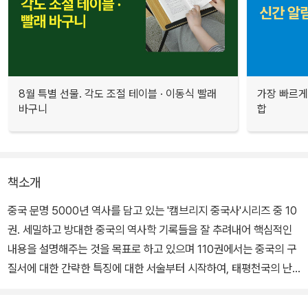
8월 특별 선물. 각도 조절 테이블 · 이동식 빨래
가장 빠르게
바구니
합
책소개
중국 문명 5000년 역사를 담고 있는 '캠브리지 중국사'시리즈 중 10
권. 세밀하고 방대한 중국의 역사학 기록들을 잘 추려내어 핵심적인
내용을 설명해주는 것을 목표로 하고 있으며 110권에서는 중국의 구
질서에 대한 간략한 특징에 대한 서술부터 시작하여, 태평천국의 난,
중국-러시아 관계, 자강 운동 까지를 다루고 있다.