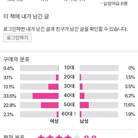
리 동시의 문학성과 대중성의 유쾌한 만남, 그 가능성에 대해 매년 제
읽었어요 6명
출되는 한 권의 두툼한 응답서로 자리 잡았다. 제4회 문학동네동시문
이 책에 내가 남긴 글
학상의 심사는 권영상, 안도현, 이안 시인이 맡았다. 그들은 심사평에
로그인하면 내가 남긴 글과 친구가 남긴 글을 확인할 수 있습니다.
서 최근 10년간 우리 동시 전개의 양상과 문제점에 대해 다음과 같이
로그인하기
개괄했다. “시와 동시의 동거기였던 정지용, 윤동주, 박목월의 시대
이후 60년 동안 이렇게 많은 시인들이 동시 쓰기에 집단적 관심을 기
울인 적은 일찍이 없었다. 문제는, 이러한 시사적(詩史的) 사건이 시
구매자 분포
단 내부를 뛰쳐나가 대중적 접면을 형성하는 데까지는 아직 그 힘이
10대
0%
0.4%
미치지 못하고 있다는 점이다.” 어떻게 하면 시단 내부만의 수직적 압
20대
1.5%
3.1%
력을 폭발시켜 이를 수평적 확산의 길로 전환할 수 있을까를 염두에
30대
3.5%
13.1%
두고, 심사위원 세 사람은 101편의 응모작을 나누어 살펴보았다. 그
40대
6.2%
33.6%
중에서 박해정 시인의 작품은 역동적인 개성으로 주목받았다. 그의
50대
11.6%
22.8%
작품을 읽고, 권영상 시인은 “튼튼하고 건강하다. 마치 들판의 흙으로
60대
1.9%
2.3%
집을 짓듯 시의 집을 지어 나가는 문학적 역량이 돋보인다.”고 평했
여성
남성
고, 안도현 시인은 “기발하고 파격적인 상상력이 단연 압권이다. 시의
어조는 거침없고 맹랑할 정도로 발랄하다. 묘한 역동성, 비판의식과
평점 분포