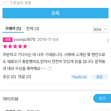
스포일러 포함
방송은 신기동이라고 말하지. 버스가 멈추자 뚱뚱한 짐 보따리가 말
라깽이 아줌마를 끌고 내리네. 신기동은 재 너머에 있나? 괜히 걱정
등록
이 되어 돌아보니 아줌마 엉덩이에 여우 꼬리가 살랑대네. 오호라, 가
시덤불을 헤치면 단박에 신기동이 나타나겠지. 그곳에서 어린 오누이
구매자 (1)
전체 (3)
가 엄마 언제 오나, 하고 눈이 빠지게 기다리고 있을 거야. 그러니까
흠흠, 그 집은 마을에서 가장 반짝이는 집일 거야.// 아줌마 발걸음 가
yoonju1970
2016-11-04
메뉴
벼워지겠네. -「신기동 아줌마」 전문 박해정 시인의 동시는 영화의 한
장면처럼 생생하고, 바로 옆에서 이야기를 듣는 듯 쏙쏙 귀에 들어온
주문하고 기다리는 데 너무 기대됩니다. 서평에 소개된 몇 편만으로
다. 시 속의 존재들이 말풍선을 하나씩 달고 다니는 것 같은 착각이 들
도 매료되기 충분했어요,받아서 천천히 맛있게 읽을 겁니다. 문학동
기도 한다. 동작과 소리가 매우 구체적이고 생동감 있게 드러나고 있
네 대상 수상을 축하해요~~
을 뿐만 아니라 “닭대가리”(「또 지각이네」) “눈깔”(「블루베리 아껴
공감 (
0
)
댓글 (0)
먹는 방법」) “똥구멍”(「신 어벤저스」) 같은 속된 말이 아무렇지 않게
튀어나오기도 하며 “여러분도 알다시피”(「넌 어느 지구에 사니?」)
“어쩌면 좋아”(「사서가 금붕어 된 날」)와 같은 즉흥적 구어가 자연스
쓰기
마이리뷰
럽게 현장감을 더한다. 풍부한 식감이 나는 그의 동시를 가만히 곱씹
어 보면 도시화, 산업화, 물질적 욕망에 대한 풍자 등의 사회현상이 자