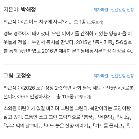
상 대상을 수여했다.
제2부 | 달 토끼를 보았다면 묵인 개도 보았을 테지
지은이:
박해정
저자파일
신간알림 신청
최근작 :
<넌 어느 지구에 사니?>
… 총 1종
(모두보기)
경북 경주에서 태어났다. 오랜 이야기를 간직하고 있는 양동마을 이
웃들과 정을 나누면서 동시를 만났다. 2015년 『동시마중』 5·6월호
를 통해 등단하였고 2016년 제4회 문학동네동시문학상 대상을 수상
했다.
그림:
고정순
저자파일
신간알림 신청
최근작 :
<2026 노란상상 2-3학년 사회 필독 세트 - 전5권>
,
<로봇
철이>
,
<365 안녕하자>
… 총 115종
(모두보기)
소외된 어린이가 없길 바라며 그림을 그린다. 복만이라는 고양이랑
살고 있다. 그동안 쓰고 그린 그림책으로 『봄꿈』, 『옥춘당』, 『시소』,
『무무 씨의 달그네』, 『어느 늙은 산양 이야기』, 『가드를 올리고』, 『최
고 멋진 날』, 『솜바지 아저씨의 솜바지』 등이 있으며, 청소년 소설 『내