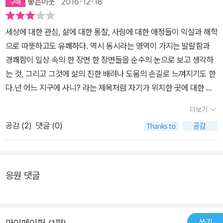
좋은이웃
2016-12-18
포항 양덕지구, 김해 장유지구…… 지구 위에 수많은 지구가 생겨났던
어 된 날) 박해정 님 동시집 《넌 어느 지구에 사니?》(문학동네,201
거야. 넌 그 많은 지구 중에 어느 지구에 살아? -「넌 어느 지구에 사
6)를 읽습니다. 이 동시집은 우리가 사는 별을 이야기하고, 우리가 사
세상에 대한 관심, 삶에 대한 통찰, 사람에 대한 애정들이 익살과 해학
니?」 전문 저마다 다른 삶의 세목을 담은 동시들 조금만 세상을 눈여
는 마을을 이야기합니다. 우리가 사는 집을 이야기하며, 아이들이 다
으로 따뜻하고도 유쾌하다. 역시 동시라는 영역이 가지는 발랄함과
겨본다면/ 어디서든 신 어벤저스가/ 촬영 중이라는 걸 알 수 있지./ 쌀
니는 학교를 이야기해요. 하나하나 짚어 볼까 싶어요. 우리는 지구라
경쾌함이 일상 속의 한 장면 한 장면들을 순수의 눈으로 보고 생각하
자루 같은 건 거뜬히 들어 올리는 헐크,/ 차 똥구멍까지 꼼꼼하게 살
는 별에 살까요, 아니면 지구라는 별을 느끼지도 못한 채 살까요? 우
는 것, 그리고 그것에 삶의 진한 배려나 도움의 손길로 느껴지기도 한
피는/ 아이언맨 정비소 아저씨,/ 휭 하고 집과 집 사이를 날아다니는/
리는 우리 마을을 날마다 살갗으로 느끼면서 살까요, 아니면 마을 얼
다.넌 어느 지구에 사니? 라는 제목처럼 자기가 위치한 곳에 대한 관
스파이더맨 택배 아저씨도 있지. -「신 어벤저스」 부분 조금만 세상을
거리는 거의 바라볼 수 없을 만큼 바쁘게 살까요? 우리는 집안일을
조가 전혀 다른 이야기들을 연결하고 접목하여 새롭게 하나하나를 보
눈여겨보면 어디서든 영화가 촬영 중인 것을 알 수 있다고 이야기하
함께 하거나 집살림을 같이 맡으면서 즐거운 하루일까요, 아니면 어
더보기
게 한다.
는 「신 어벤저스」는 시인이 세상을 바라보는 시각을 은유하는 작품이
느 한 사람이 도맡는 집안일이거나 집살림일까요? 아이들이 다니는
공감 (
2
)
댓글 (0)
다. 새벽마다 걱정 한 짐 둘러메고 읍내 장에 나타나는 할머니들(「달
학교는 평화로운 곳일까요, 사랑스러운 곳일까요, 끔찍한 곳일까요,
팽이」), 서로의 안부와 일상을 시끌벅적 나누는 시골 마을의 이웃들
싫은 곳일까요?꽃밭에호미 하나전화 받으러 갈 때던지고 간 것뒤뜰
(「시골 버스」), 지붕에 올라서서 안테나를 조절해야만 했던 시절의 남
에호미 하나택배 받느라두고 간 것텃밭에호미 하나버스 놓칠세라내
매들(「안테나」), 가족들과 소원해진 도시인의 삶(「지금 내 앞으로 온
응원 댓글
팽개치고 간 것 (호미와 할머니) 아이한테 넌지시 물어봅니다. 아이
것」) 등 시인의 시 속에는 다양한 존재들이 저마다의 시대와 장소에서
들아, 너희들은 어느 별에서 왔니? 아이들은 이 물음을 듣고 곧장 어
각기 다른 삶을 모습을 보여 준다. 시인은 어떠한 가치판단도 내리지
른한테 되묻습니다. 어른들이여, 그대들은 어느 별에서 왔소? 어른
않고 다만 그들을 눈여겨보며 획득한 구체성으로 기록해 담았다. 그
은 아이를 어떻게 바라보면서 돌보는 마음일까요. 아이는 어른을 어
쓰기