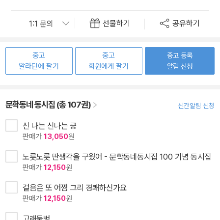
선물하기
공유하기
중고
중고
중고 등록
알라딘에 팔기
회원에게 팔기
알림 신청
문학동네 동시집 (총 107권)
신간알림 신청
신 나는 신나는 쿵
판매가
13,050
원
노릇노릇 딴생각을 구웠어 - 문학동네동시집 100 기념 동시집
판매가
12,150
원
걸음은 또 어쩜 그리 경쾌하신가요
판매가
12,150
원
고래둠벙