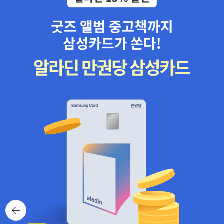
통에서/ 삐죽삐죽 흘러나오나/ 기울여도 보았어./ 그러나 기쁜 소식
스스로 어떤 생각을 지으면서 아이한테 어떤 삶을 가르치려 하느냐고
은/ 끝끝내 나타나지 않아/ 난 차가워지는 바람을 맞으며/ 어두워진
묻습니다. 서울이라는 고장은 언제쯤 제비가 다시 찾아갈 만할까요?
거리를 쏘다녔지. -「기쁜 소식」 부분
서울 아이나 서울 어른은 사진이나 그림이 아닌 처마 밑 제비를 언제
쯤 다시 만날 수 있을까요? 개미가 씨앗을 물어다 나르면서 퍼지는
제비꽃을 서울이나 부산 같은 커다란 고장에서는 언제쯤 새롭게 만날
만할까요? 아이를 돌보거나 가르치기만 하는 어른이 아니라, 아이하
고 손을 맞잡고 함께 배우고 같이 살림을 짓는 어른이라는 삶을 읽을
수 있기를 빌어요. 어른은 아이한테서 배우고, 아이는 어른한테서 배
우며, 서로 사이좋게 웃음짓고 노래하는 별·나라·마을·집이 되면 좋겠
어요. 봄꽃 여름꽃 가을꽃 겨울꽃이 철마다 흐드러지면서 기쁨을 누
리는 지구별이 되고, 작은 마을이 되며, 사랑스러운 보금자리가 되기
를 바라요. 2017.7.2.해.ㅅㄴㄹ(숲노래/최종규 . 어린이문학 비평/동
시비평)
뒤로가
기