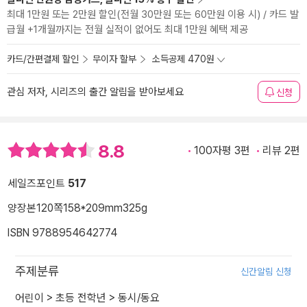
최대 1만원 또는 2만원 할인(전월 30만원 또는 60만원 이용 시) / 카드 발
급월 +1개월까지는 전월 실적이 없어도 최대 1만원 혜택 제공
카드/간편결제 할인
무이자 할부
소득공제 470원
관심 저자, 시리즈의 출간 알림을 받아보세요
신청
8.8
100자평 3편
리뷰 2편
세일즈포인트
517
양장본
120쪽
158*209mm
325g
ISBN 9788954642774
주제분류
신간알림 신청
어린이
>
초등 전학년
>
동시/동요