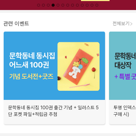
관련 이벤트
전체보기
문학동네 동시집 100권 출간 기념 + 일러스트 5
투명 인덱스
단 포켓 파일+적립금 추첨
구매 시)