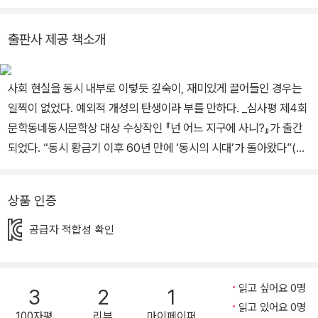
안의 소란』, 산문집으로 『시치미 떼듯 생을 사랑하는 당신에게』, 『안
녕하다』, 『그림책이라는 산』을 펴냈다. 그림책은 물론이고, 에세이,
출판사 제공 책소개
소설, 만화로 영역을 넓히며 자신의 이야기를 전하고 있다. 그림책
『옥춘당』으로 2023 화이트레이븐스 선정, 2023 샤롯데출판문화상
사회 현실을 동시 내부로 이렇듯 깊숙이, 재미있게 끌어들인 경우는
본상, 2023 대한민국 그림책상 특별상을 수상하였다.
일찍이 없었다. 예외적 개성의 탄생이라 부를 만하다. _심사평 제4회
문학동네동시문학상 대상 수상작인 『넌 어느 지구에 사니?』가 출간
되었다. “동시 황금기 이후 60년 만에 ‘동시의 시대’가 돌아왔다”(이
안, 연합뉴스, 2015년 10월 12일)고 할 만큼 새롭고 풍성한 창작이
시도되는 2010년대 동시단에 문학동네동시문학상은 작품집 출간으
상품 인증
로 이어지는 유일한 출판사 공모전으로 큰 주목을 받아 왔다. 아이들
의 지친 마음에 유머러스한 언어를 돌게 한 『어이없는 놈』(김개미),
공급자 적합성 확인
시대의 구성원과 공감하는 참신한 상상력을 보인 『엄마의 법칙』(김
륭), 동심 파고들기를 성공적으로 보여 준 『나 쌀벌레야』(주미경)에
이르기까지, 3년이라는 짧은 시간 동안 문학동네동시문학상 수상 작
읽고 싶어요 0명
3
2
1
품들은 관행적인 동시 쓰기에서 벗어난 새로운 지향을 보여 주며 우
읽고 있어요 0명
100자평
리뷰
마이페이퍼