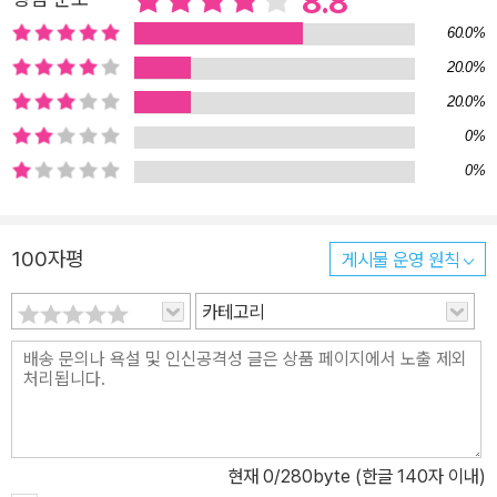
8.8
해학성이 독자를 즐겁게 만든다.”며 호평했다. 이안 시인은 “사회 현
60.0%
실을 동시 내부로 이렇듯 깊숙이, 재미있게 끌어들인 경우는 일찍이
20.0%
없었다. 풍자와 해학, 알레고리를 핵심으로 하는 창작 방법은 일대 도
20.0%
약 후 안정기에 접어든 우리 동시에 신선한 자극을 줄 것이다.”라 평
했다. 심사위원 세 사람은 그의 작품이 2010년대 우리 동시의 일정한
0%
경향을 뛰어넘어, 새롭게 모험적으로 돌파해 나갈 가능성이 있다고
0%
보고 박해정 시인에게 제4회 문학동네동시문학상 대상을 수여했다.
풍자와 해학, 즉흥적인 이야기와 익살을 실어 나르는 만화적 소녀의
100자평
게시물 운영 원칙
등장 이안 시인은 박해정 시인의 등장을 “만화적 소녀의 등장”이라
표현하며 박해정 동시의 특징에 대해 “만화의 한 장면을 보는 것처럼
카테고리
이미지가 풍부하고, 이 이미지들은 풍자와 해학, 즉흥적인 이야기와
익살을 맛있고 실감 나게 실어 나른다.”라고 짚었다. 귀걸이 이모처
럼/ 스카프 이모처럼// 길도 빼딱빼딱/ 찍어 나르고// 소리도 빼딱빼
딱/ 실어 나르고// 엉덩이도 빼딱빼딱/ 흔들고 싶었지.// 그런데 하필
이면/ 눈 쌓인 길을 택했지 뭐야.// 그날부터 내 뼈들이/ 빼딱빼딱/ 돌
현재
0
/280byte (한글 140자 이내)
아오지 않았지. -「빼딱구두 신은 날」 전문 마을은 안 보이는데 안내