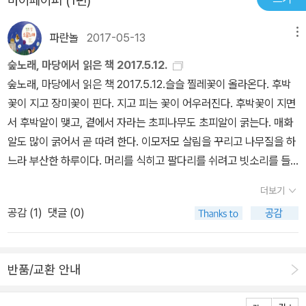
마이페이퍼 (1편)
들의 이야기는 감동적인 다큐멘터리가 되고, 익살이 넘치는 희극이
떻게 마주하면서 자라는 마음일까요. 어른은 아이를 어떻게 가르치고
되고, 사회현상에 대한 풍자극이 되기도 하면서 한 권의 동시집 안에
이끌어서 앞으로 어떤 어른이 되기를 바라는 마음일까요. 아이는 어
파란놀
2017-05-13
메뉴
서 이웃되어 함께 어울려 있다. 서로 무관한 듯 보이지만 실은 긴밀히
른 곁에서 무엇을 보고 듣고 배우고 받아들이면서 어떤 어른으로 크
숲노래, 마당에서 읽은 책 2017.5.12.
연결되어 있는 지구상의 모든 삶처럼 말이다. “동시를 즐기게 되면서
자는 마음일까요. 오늘날 거의 모든 아이들은 호미를 안 만지지 싶습
숲노래, 마당에서 읽은 책 2017.5.12.슬슬 찔레꽃이 올라온다. 후박
비로소 ‘이건 나만의 목소리’라고 느꼈다.” _박해정 2015년 『동시마
니다. 어쩌면 어느 아이는 호미가 어떻게 생겼는지 모를 수 있어요. 옛
꽃이 지고 장미꽃이 핀다. 지고 피는 꽃이 어우러진다. 후박꽃이 지면
중』 5·6월호를 통해 등단한 시인에게 문학동네동시문학상 대상은 등
말 가운데 “낫 놓고 기역 자도 모른다”가 있어요. 그런데 말이지요, 오
서 후박알이 맺고, 곁에서 자라는 초피나무도 초피알이 굵는다. 매화
단 6개월 만의 쾌거다. 시인은 대학에서 문예창작을 공부하고 오랜
늘날 아이들은 낫을 본 적이 없는 나머지, 코앞에 누가 낫을 들었어도
알도 많이 굵어서 곧 따려 한다. 이모저모 살림을 꾸리고 나무질을 하
시간 시를 써 왔다. 신춘문예 소설 부문에도 도전한 경험이 있었다. 그
손에 뭘 쥐었는지 모를 만합니다. 자동차를 보면 어느 회사에서 만들
느라 부산한 하루이다. 머리를 식히고 팔다리를 쉬려고 빗소리를 들
러나 시도 소설도 자신의 목소리처럼 느껴지질 않더라고 했다. 아이
었는지 곧장 알아내더라도, 호미나 낫이나 쟁기나 가래나 보습을 보
으면서 시집 《기하학적 고독》을 읽는다. 이공계 교수로 일하면서 시
들이 태어나고부터 자연스레 동시에 관심을 갖게 되었으나 동시를 쓰
고는 도무지 하나도 모를 만하지 싶어요. 아이뿐 아니라 어른도 이와
더보기
를 쓴다는 김익진 님이라는데, 글만 쓰는 시인이 쓰는 시하고 결이 퍽
면서도 기존 동시와 유사한 목소리가 아닌가, 하는 고민을 쭉 안고 살
비슷할 테고요. 텔레비전에 흐르는 연예인 얼굴만 보고도 누구인가
공감 (
1
)
댓글 (0)
다르다. 이공계 공부를 하는 길에 꿈을 짓는 이야기를 시로 쓰는 대목
았고 그 때문에 거듭 좌절하기도 했다. 아이들이 커 가면서 서울살이
이름을 바로 알더라도, 말이나 되를 보고 말이나 되인지 아는 아이는
이 제법 잘 어울리는구나 싶다. 박해정 동시집 《넌 어느 지구에 사
를 접기로 결심한 시인은 경주의 양동마을에 머물게 되었다. 양동마
거의 없을 만해요. 바구니와 둥구미와 다래끼가 어떻게 다른가를 아
니?》도 읽어 본다. 어제 군내버스를 타고 읍내를 다녀올 적에도 읽고,
을은 2010년 유네스코 세계문화유산으로 등재된 한국 최대 규모의
는 아이는 드물 테고, 쌀 한 섬이 몇 킬로그램쯤 되는가를 아는 아이는
반품/교환 안내
빗소리와 함께 마저 읽는데, 살짝 오락가락하는구나 싶은 느낌을 지
조선 시대 동성 취락이다. 약 520년 전 형성된 이 마을에는 수많은
거의 없을 만하지 싶어요. 어쩌면 요즈음 어른들부터 잘 모를 수 있겠
우지 못한다. 얼마 앞서 읽은 《할망에 우엉팟듸 자파리》라는 제주말
조선 시대의 양반 가옥과 초가 160호가 집중되어 있다. 집집이 오랜
지요. 집이나 마을이 아닌 박물관에서만 이런 살림살이를 만나는 삶