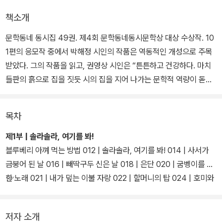
책소개
문학동네 동시집 49권. 제4회 문학동네동시문학상 대상 수상작. 10
1편의 응모작 중에서 박해정 시인의 작품은 역동적인 개성으로 주목
받았다. 그의 작품을 읽고, 권영상 시인은 “튼튼하고 건강하다. 마치
들판의 흙으로 집을 짓듯 시의 집을 지어 나가는 문학적 역량이 돋보
인다.”고 평했고, 안도현 시인은 “기발하고 파격적인 상상력이 단연
압권이다. 시의 어조는 거침없고 맹랑할 정도로 발랄하다. 묘한 역동
목차
성, 비판의식과 해학성이 독자를 즐겁게 만든다.”며 호평했다.
제1부 | 솔라솔라, 여기를 봐!
이안 시인은 “사회 현실을 동시 내부로 이렇듯 깊숙이, 재미있게 끌어
블루베리 아껴 먹는 방법 012 | 솔라솔라, 여기를 봐! 014 | 사서가
들인 경우는 일찍이 없었다. 풍자와 해학, 알레고리를 핵심으로 하는
금붕어 된 날 016 | 빼딱구두 신은 날 018 | 은단 020 | 굼벵이를 위
창작 방법은 일대 도약 후 안정기에 접어든 우리 동시에 신선한 자극
한 노래 021 | 내가 덮는 이불 자랑 022 | 할머니의 탑 024 | 호미와
을 줄 것이다.”라 평했다. 심사위원 세 사람은 그의 작품이 2010년대
할머니 026 | 엄마랑 호랑이랑 떡이랑 028 | 백년점방 030 | 즐거운
우리 동시의 일정한 경향을 뛰어넘어, 새롭게 모험적으로 돌파해 나
집 032 | 신기동 아줌마 033
저자 소개
갈 가능성이 있다고 보고 박해정 시인에게 제4회 문학동네동시문학