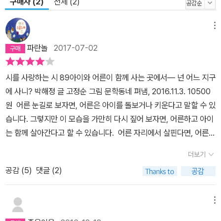
구매자 (2)
전체 (2)
주 호출되는 것을 발견할 수 있다. 자칫 계몽적·선언적으로 읽힐 수 있
지만 그렇게만 읽히지 않는 이유는 편마다 맞춤하게 들어간 세부 묘
메뉴
사와 디테일, 장난기와 익살이 감각적인 즐거움을 만들어 내는 덕분
이다. 권영상 시인은 사회현상을 동시 내부로 끌어들여 읽히는 힘과
파란놀
2017-07-02
읽는 맛, 사회적 호소력을 획득하는 박해정 시인의 동시를 두고 “시적
공감도가 높다”(심사평)고 평했다. 원래 사람들은 지구에서 농사를
시를 사랑하는 시 89아이와 어른이 함께 사는 곳에서― 넌 어느 지구
지었지. 호미와 삽을 던진 사람들이 일자리를 찾아 나서면서 이 이야
에 사니? 박해정 글 고정순 그림 문학동네 펴냄, 2016.11.3. 10500
기는 시작돼. 여러분도 알다시피 공장은 쉬지 않고 모락모락 꽃을 피
원 어른 눈길로 보자면, 어른은 아이를 돌보거나 키운다고 말할 수 있
웠거든. 공장 주변도 이때부터 바빠졌어. 기차가 생기고 학교가 생기
습니다. 그렇지만 이 모습을 가만히 다시 짚어 보자면, 어른하고 아이
고 문구점이 생기고 시장이 생기고 은행이 생기고 경찰서가 생기고
는 함께 살아간다고 할 수 있습니다. 어른 자리에서 살핀다면, 어른은
병원이 생기고 구멍가게와 미용실이 생겨났어. 그사이 집을 짓는 사
아이를 가르치거나 이끈다고 말할 수 있습니다. 그러나 이 모습을 조
더보기
람, 집을 부수는 사람, 청소를 하는 사람도 생겨났지. 새로 생긴 아파
용히 새로 짚어 본다면, 어른하고 아이는 서로 가르치고 어깨동무를
공감 (
5
)
댓글 (2)
트는 더 많은 사람들을 끌어모았어. 산과 강에서 나무나 돌멩이도 끌
한다고 할 만합니다.늘 퉁명스럽게책을 빌려주는 사서 언니는내가 만
어왔어. 지구는 점점 비대해졌지. “지구가 더 필요해.” 모두가 외쳤어.
화를 보느라 낄낄거리면따가운 눈총을 날리지.도서관에선 웃을 때도
지구가 무거워져서 뻥 터지겠다며 아우성을 쳤어. 그래서 서울 세곡
소리를 내선 안 된다나?그런 언니가 오늘붕어빵 한 마리를 잡았어.누
메뉴
지구, 인천 청라지구, 대전 판암지구, 광주 수완지구, 부산 정관지구,
구에게도 들키지 않으려고책상 밑으로숨기는 거 있지. (사서가 금붕