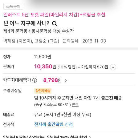
소득공제
일러스트 5단 포켓 파일(마일리지 차감)+적립금 추첨
넌 어느 지구에 사니?
제4회 문학동네동시문학상 대상 수상작
박해정
(지은이),
고정순
(그림)
문학동네
2016-11-03
정가
11,500원
10,350
판매가
원
(10% 할인) +
마일리지 570원
8,798
카드최대혜택가
원
수령예상일
양탄자배송
밤 10시까지 주문하면 내일 아침 7시
출근전 배송
(중구 서소문로 89-31 )
변경
배송료
유료 (도서 1만5천원 이상 무료)
전자책
전자책 출간알림 신청
알라딘 만권당 삼성카드, 알라딘 15% 청구 할인