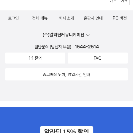
동시집 탓이리라. 제주말로 수수하게 읊는 동시집 《할망에 우엉팟듸
이야기를 간직한 양동마을 이웃들과 삶을 함께하고 정을 나누며 비로
이 되었다고 할 만해요.거미집 생기고쥐가 들락거리고마당에 풀이 무
자파리》만 한 동시집을 요 몇 해 사이에 못 보았다. 시골살이를 담거
소 동시를 즐길 수 있었다는 시인은 그때부터야 비로소 동시가 자신
성해지면집이 기울지.하지만 망치질 소리도마질 소리뚝딱뚝딱 들어
로그인
전체 메뉴
회사 소개
출판사 안내
PC 버전
나 그려도 시골스러운 말씨가 없이 도시스러운 말씨로 범벅을 할 적
의 목소리 같았다고 고백했다. “아무리 양동마을이라도 부엌은 대부
가고우리들 웃음소리 들어갔더니집이 기운 차렸어. (즐거운 집) 동시
에는 알쏭달쏭하다. 《넌 어느 지구에 사니?》라는 동시집에 톡톡 튀는
분 현대식으로 꾸며져 있어요. 그런데도 저는 부엌에 아궁이가 있는
집 《넌 어느 지구에 사니?》를 읽으며 마을을 헤아려 보고, 시골을 생
(주)알라딘커뮤니케이션
말재주가 있을는지 몰라도, 톡톡 터지는 벼꽃이나 밀꽃 같은 수더분
집에 살게 되었어요. 그 앞에 서니까 저절로 어릴 때 부르던 동요가 생
각해 보며, 서울을 되새겨 봅니다. 우리는 어느 별에, 어느 나라에, 어
한 손길은 적구나 싶다. 조금 더 가다듬으면서, 조금 더 시골스럽게 마
각났어요. “엄마아, 엄마아, 엉덩이가 뜨거워.” 하는 노랫소리가 귓전
느 마을에, 어느 집에 살까요? 우리는 무엇을 하는 집에 마을에 나라
1544-2514
일반문의 (발신자 부담)
을스럽게 투박하게 갈무리할 수 있기를 빌어 본다.(숲노래/최종규)
에 맴돌고, 그래, 조선 시대라고 생각하고 한번 살아 보자, 라고 맘먹
에 별에 살까요? 우리가 사는 이 별·나라·마을·집은 어떤 꿈이나 사랑
1:1 문의
FAQ
었을 뿐인데 신기하게 옛이야기가 하나둘 떠오르기 시작했어요. 그래
이 흐르는 곳일까요? 아이들 웃음소리를 들으며 기운 차리는 집에서
서 「엄마랑 호랑이랑 떡이랑」 「신기동 아줌마」 같은 옛이야기에서 시
사나요? 아이들 웃음소리가 사라진 마을에서 사나요? 학교는 아이들
중고매장 위치, 영업시간 안내
작한 시도 쓸 수 있었어요.” _박해정 “예외적 개성의 탄생”이라는 심
웃음소리가 얼마나 흐를까요? 마을에는 아이들 웃음소리나 노랫소리
사위원의 평을 받은 그의 첫 동시집 『넌 어느 지구에 사니?』의 출간
가 얼마나 번질까요?우리 집에 제비 부부가 찾아왔어요.토닥토닥 흙
은 끝끝내 나타나지 않던 자신만의 목소리를 찾아 헤매며 달려 온 시
을 쌓아몇 날이고 웅크려 앉더니새끼가 태어났어요.활짝 핀 노란 주
인에게 그리고 새로운 동시를 기다려 온 독자들에게 더없이 기쁜 소
둥이 좀 보세요.명랑하게 지저귀는 이 꽃과길가에 새초롬하게 핀 꽃
식이 될 것이다. 알록달록 붙어 있는지/ 나뭇잎을 주워 보았어./ 국화
중에어느 꽃이 진짜 제비꽃인지 모르겠어요. (제비꽃) 부드러우면서
속에 숨어 있는지/ 향기도 맡았지./ 새가 지저귀면 귀를 기울였고/ 빵
따스하게 흐르는 이야기 하나는 아이를 돌보는 어른한테 묻습니다.
빵한 배춧속을/ 홀로 꿈틀거리진 않나/ 열심히 살폈고/ 먹다 남긴 깡
어른 스스로 어떤 마음이 되어 아이를 마주하느냐고 묻습니다. 어른