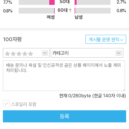
50대
2.7%
7.7%
60대
0.8%
0.8%
여성
남성
100자평
게시물 운영 원칙
카테고리
현재
0
/280byte (한글 140자 이내)
스포일러 포함
등록