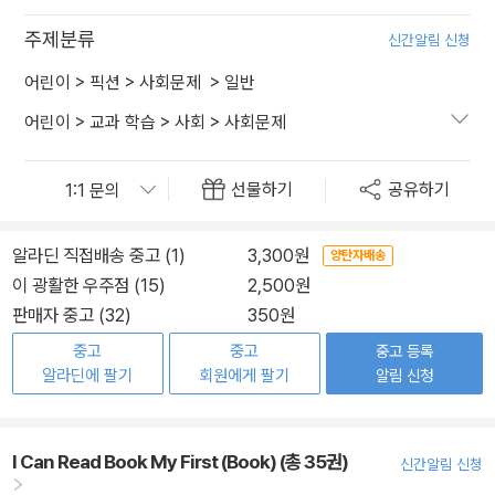
주제분류
신간알림 신청
어린이
>
픽션
>
사회문제
>
일반
어린이
>
교과 학습
>
사회
>
사회문제
선물하기
공유하기
알라딘 직접배송 중고 (1)
3,300원
양탄자배송
이 광활한 우주점 (15)
2,500원
판매자 중고 (32)
350원
중고
중고
중고 등록
알라딘에 팔기
회원에게 팔기
알림 신청
I Can Read Book My First (Book) (총 35권)
신간알림 신청