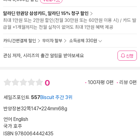
알라딘 만권당 삼성카드, 알라딘 15% 청구 할인
최대 1만원 또는 2만원 할인(전월 30만원 또는 60만원 이용 시) / 카드 발
급월 +1개월까지는 전월 실적이 없어도 최대 1만원 혜택 제공
카드/간편결제 할인
무이자 할부
소득공제 330원
관심 저자, 시리즈의 출간 알림을 받아보세요
신청
0
100자평 0편
리뷰 0편
세일즈포인트
557
Biscuit 주간 3위
반양장본
32쪽
147*224mm
68g
언어 English
국가 호주
ISBN 9780064442435