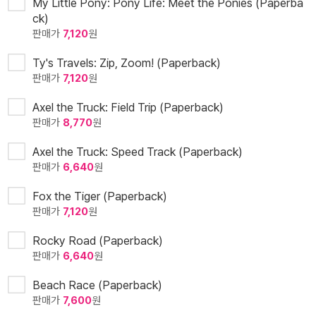
My Little Pony: Pony Life: Meet the Ponies (Paperba
ck)
판매가
7,120
원
Ty's Travels: Zip, Zoom! (Paperback)
판매가
7,120
원
Axel the Truck: Field Trip (Paperback)
판매가
8,770
원
Axel the Truck: Speed Track (Paperback)
판매가
6,640
원
Fox the Tiger (Paperback)
판매가
7,120
원
Rocky Road (Paperback)
판매가
6,640
원
Beach Race (Paperback)
판매가
7,600
원