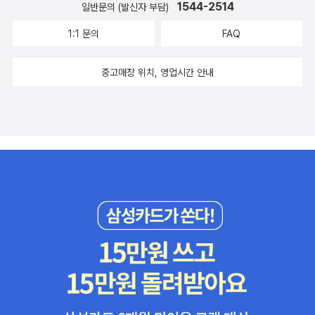
을 때(거의 만삭 때) 정기검진 받던 병원 앞 인형샵에서 산 거다. 당시
1544-2514
일반문의 (발신자 부담)
혼자 집에서 나를 기다리고 있었던 큰딸 주려고 샀던 건데, 아이도 나
1:1 문의
FAQ
도 참 좋아하는 인형이다. ^^ 처음엔 한 시간 하고 나오더니 진이 다
빠져선 생각보다 힘들다고 웃던 딸, 횟수를 거듭하면서 점점 적응해
중고매장 위치, 영업시간 안내
가고 요령도 터득하는 것 같아 보였다. 모두 마치고 나서는 봉사시간
24시간을 받아서도 좋고 그보다 더 좋은 경험을 얻을 수 있어서 흡족
하고 뿌듯해 했다. 지난 주에 마지막 시간이었는데 마치고 나오면서
담당자에게 확인도장을 받고 수료증과 일지, 이름표 등을 받아왔다.
난 이런 활동이 있는 줄도 몰랐는데 아이가 스스로 찾아서 한 활동이
라 더 대견하다. 나도 아이들 어릴 적에 그림책을 함께 보고 깔깔대고
얘기 나누던 시간이 있었는데돌아보면 그때가 아이랑 나눌 수 있는
참말로 순수하고 행복한 시간이라는 걸, 아이들이 더 커봐야 알게 된
다. 생각해보면, 아이랑 함께 할 수 있는 온전한 시간이 그리 많지 않
은 거다. 이 순간, 더 커버려 떠나기 전에 즐겁게 함께하는 시간들로
만들어가자. 아래 리스트를 올려두니 여섯살 아이들이 흥미로워하는
영어그림책 찾는데 조금이나마 참고가 되었으면 합니다. 특히 태은양