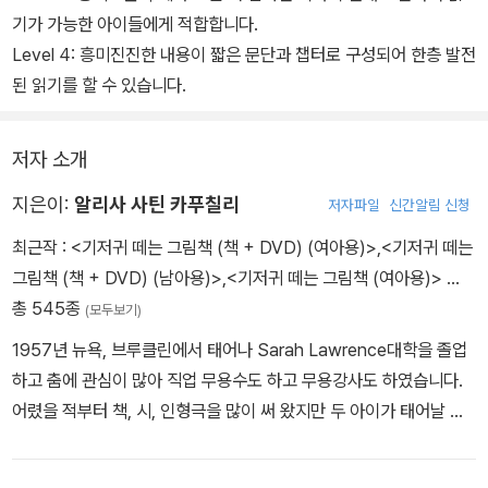
기가 가능한 아이들에게 적합합니다.
Level 4: 흥미진진한 내용이 짧은 문단과 챕터로 구성되어 한층 발전
된 읽기를 할 수 있습니다.
저자 소개
지은이:
알리사 사틴 카푸칠리
저자파일
신간알림 신청
최근작 :
<기저귀 떼는 그림책 (책 + DVD) (여아용)>
,
<기저귀 떼는
그림책 (책 + DVD) (남아용)>
,
<기저귀 떼는 그림책 (여아용)>
…
총 545종
(모두보기)
1957년 뉴욕, 브루클린에서 태어나 Sarah Lawrence대학을 졸업
하고 춤에 관심이 많아 직업 무용수도 하고 무용강사도 하였습니다.
어렸을 적부터 책, 시, 인형극을 많이 써 왔지만 두 아이가 태어날 때
까지 작가라는 직업을 고려해보지 않았습니다. 그녀는 아직까지 무용
수와 작가라고 생각하며 이 두 직업이 서로 잘 보완해 준다고 생각합