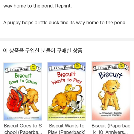
way home to the pond. Reprint.
A puppy helps a little duck find its way home to the pond
이 상품을 구입한 분들이 구매한 상품
Biscuit Goes to S
Biscuit Wants to
Biscuit (Paperbac
chool (Paperbac
Play (Paperback)
k, 10, Anniversar