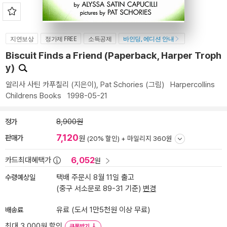
지연보상
정가제 FREE
소득공제
바인딩, 에디션 안내
Biscuit Finds a Friend (Paperback, Harper Troph
y)
알리사 사틴 카푸칠리
(지은이),
Pat Schories
(그림)
Harpercollins
Childrens Books
1998-05-21
정가
8,900원
7,120
판매가
원
(20% 할인) +
마일리지 360원
6,052
카드최대혜택가
원
수령예상일
택배 주문시 8월 11일 출고
(중구 서소문로 89-31 기준)
변경
배송료
유료 (도서 1만5천원 이상 무료)
최대 3,000원 할인
쿠폰받기