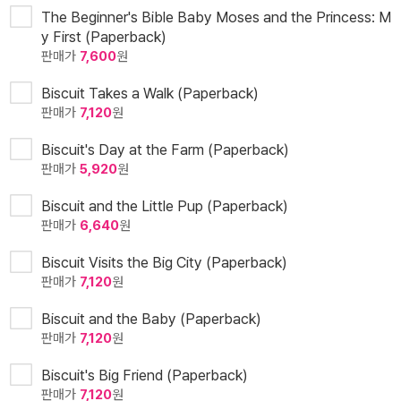
The Beginner's Bible Baby Moses and the Princess: M
y First (Paperback)
판매가
7,600
원
Biscuit Takes a Walk (Paperback)
판매가
7,120
원
Biscuit's Day at the Farm (Paperback)
판매가
5,920
원
Biscuit and the Little Pup (Paperback)
판매가
6,640
원
Biscuit Visits the Big City (Paperback)
판매가
7,120
원
Biscuit and the Baby (Paperback)
판매가
7,120
원
Biscuit's Big Friend (Paperback)
판매가
7,120
원