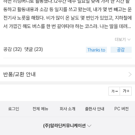
하는 리딩버디로 활동했다.12주간 매주 일요일 낮에 가서 한 시간 활
동하고 활동내용과 소감 등 일지를 쓰고 왔는데, 내가 몇 번 빼고는 운
전기사 노릇을 해줬다. 비가 많이 온 날도 몇 번인가 있었고, 지하철에
서 가깝긴 해도 버스를 한 번 갈아타야 하는 코스라. 나는 딸을 데려다
주고 도서관에서 책을 보며 기다리다 태워 올 때도 있었고 나 먼저 오
더보기
고 돌아올 때는 혼자 오게 하기도 했다. 아이들이 너무 활동적이라(산
공감 (
32
)
댓글 (23)
만하고 까불거려서^^) 다소 힘들어하면서도 보람있어 해 보는 나도
마음이 참 좋았다. 한 주에 두 권씩(모두 24권) 여섯 살 여자아이 둘
을 데리고 함께 읽고 독후활동을 했다.도서관에서 짝지워준 대로 첫
반품/교환 안내
날 멘토와 멘티의 관계를 맺고, 다음 주에 읽을 책은 미리 고르는데,
아이들(멘티)에게 우선 선택권을 주고 멘토도 거드는 식이었다. 난 독
서지도 했던 경험으로 아이들이 집중할 수 있도록 팁을 좀 주기도 했
는데가령 키워드가 되는 단어 카드를 만들어 가고, 아님 즉석에서 만
로그인
전체 메뉴
회사 소개
출판사 안내
PC 버전
들게도 하고, 소품도 활용하게 했다. 예를 들어 <Who could it be,
Pooh?>를 할 땐 집에 있던 푸우 봉제인형이랑 피글렛을 가져가서
(주)알라딘커뮤니케이션
복화술도 하고.ㅎㅎ푸우 인형은 내가 울작은딸 배에 넣어 데리고 있