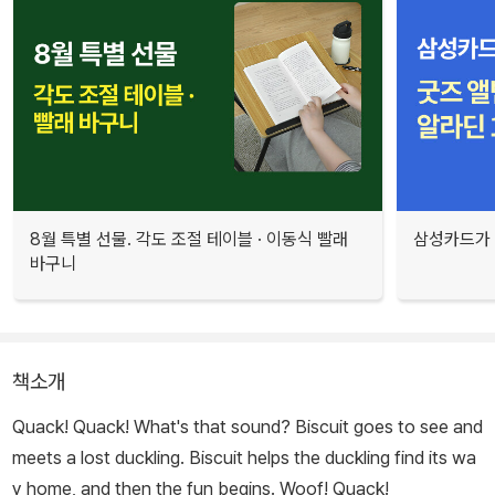
8월 특별 선물. 각도 조절 테이블 · 이동식 빨래
삼성카드가 
바구니
책소개
Quack! Quack! What's that sound? Biscuit goes to see and
meets a lost duckling. Biscuit helps the duckling find its wa
y home, and then the fun begins.
Woof!
Quack!