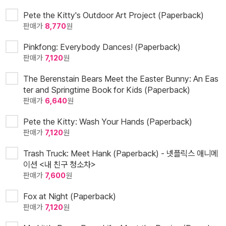
Pete the Kitty's Outdoor Art Project (Paperback)
판매가
8,770
원
Pinkfong: Everybody Dances! (Paperback)
판매가
7,120
원
The Berenstain Bears Meet the Easter Bunny: An Eas
ter and Springtime Book for Kids (Paperback)
판매가
6,640
원
Pete the Kitty: Wash Your Hands (Paperback)
판매가
7,120
원
Trash Truck: Meet Hank (Paperback) - 넷플릭스 애니메
이션 <내 친구 청소차>
판매가
7,600
원
Fox at Night (Paperback)
판매가
7,120
원