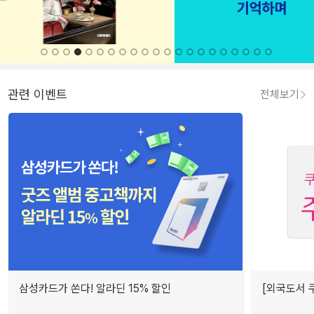
관련 이벤트
전체보기
삼성카드가 쏜다! 알라딘 15% 할인
[외국도서 쿠