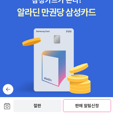
고 행복한 시간이라는 걸, 아이들이 더 커봐야 알게 된다. 생각해
보면, 아이랑 함께 할 수 있는 온전한 시간이 그리 많지 않은 거
다. 이 순간, 더 커버려 떠나기 전에 즐겁게 함께하는 시간들로 만
들어가자. 아래 리스트를 올려두니 여섯살 아이들이 흥미로워하
는 영어그림책 찾는데 조금이나마 참고가 되었으면 합니다. 특히
태은양을 위해 하늘바람님~~~ (알라딘에 이미지가 뜨지 않은
몇몇 그림책은 올리지 못합니다)
뒤로가
기
보관함담기
절판
판매 알림신청