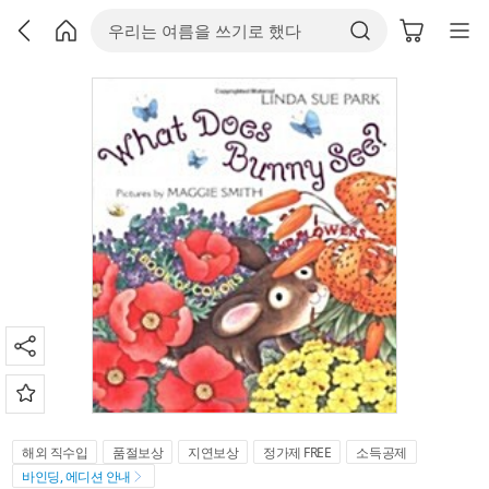
해외 직수입
품절보상
지연보상
정가제 FREE
소득공제
바인딩, 에디션 안내