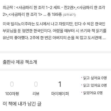
최근작 :
<사금파리 한 조각 1~2 세트 - 전2권>
,
<사금파리 한 조각
2>
,
<사금파리 한 조각 1>
… 총 199종
(모두보기)
미국 일리노이주라는 도시에서 나고 자랐지만, 린다 수 박은 한국인
부모님을 둔 엄연한 한국인이다. 어렸을 때부터 시 쓰기와 책 읽기를
유난히 좋아했다. 2주에 한 번은 아버지의 손을 꼭 잡고 도서관에 갔
고, 아홉 살 때는 잡지에 시가 당선되기도 했다. 문학을 좋아하던 소
녀, 린다 수 박은 스탠퍼드대학교에서 영문학과를 졸업한 후, 음식 칼
럼니스트로 활발하게 활동했다. 그리고 동화를 쓰기 시작했다. 한국
출판사 제공 책소개
옛날이야기가 밑바탕이 되어 주었다. 그렇게 쓴 책이 《널뛰는 아가
씨》, 《연싸움》, 《내 이름은 교코였을 때》 등이 있다. 그리고 고려청자
읽고 싶어요 0명
이야기를 담은 《사금파리 한 조각》으로 미국 최고의 아동문학상인 뉴
0
0
1
읽고 있어요 0명
베리상을 수상했다. 현재 린다 수 박은 뉴욕에서 아일랜드인 남편, 사
랑스러운 두 아이와 살고 있다.
읽었어요 0명
100자평
리뷰
마이페이퍼
이 책에 내가 남긴 글