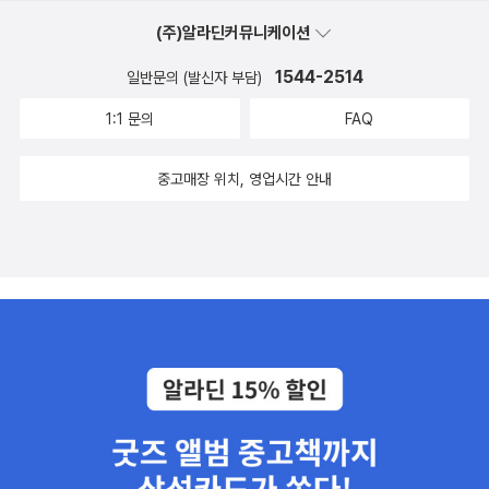
게도 하고, 소품도 활용하게 했다. 예를 들어 <Who could it be,
(주)알라딘커뮤니케이션
Pooh?>를 할 땐 집에 있던 푸우 봉제인형이랑 피글렛을 가져가
1544-2514
일반문의 (발신자 부담)
서 복화술도 하고.ㅎㅎ푸우 인형은 내가 울작은딸 배에 넣어 데리
고 있을 때(거의 만삭 때) 정기검진 받던 병원 앞 인형샵에서 산
1:1 문의
FAQ
거다. 당시 혼자 집에서 나를 기다리고 있었던 큰딸 주려고 샀던
중고매장 위치, 영업시간 안내
건데, 아이도 나도 참 좋아하는 인형이다. ^^ 처음엔 한 시간 하고
나오더니 진이 다 빠져선 생각보다 힘들다고 웃던 딸, 횟수를 거
듭하면서 점점 적응해가고 요령도 터득하는 것 같아 보였다. 모두
마치고 나서는 봉사시간 24시간을 받아서도 좋고 그보다 더 좋
은 경험을 얻을 수 있어서 흡족하고 뿌듯해 했다. 지난 주에 마지
막 시간이었는데 마치고 나오면서 담당자에게 확인도장을 받고
수료증과 일지, 이름표 등을 받아왔다. 난 이런 활동이 있는 줄도
몰랐는데 아이가 스스로 찾아서 한 활동이라 더 대견하다. 나도
아이들 어릴 적에 그림책을 함께 보고 깔깔대고 얘기 나누던 시간
이 있었는데돌아보면 그때가 아이랑 나눌 수 있는 참말로 순수하