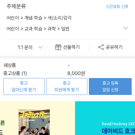
주제분류
신간알림 신청
어린이
>
개념 학습
>
색/소리/감각
어린이
>
교과 학습
>
과학
>
일반
선물하기
공유하기
새상품
-
중고상품 (1)
8,000원
중고
중고
중고 등록
알라딘에 팔기
회원에게 팔기
알림 신청