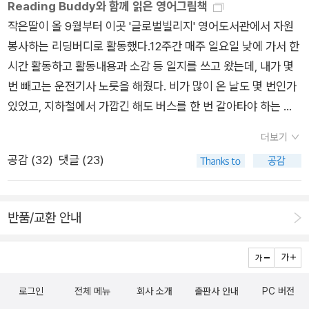
Reading Buddy와 함께 읽은 영어그림책
작은딸이 올 9월부터 이곳 '글로벌빌리지' 영어도서관에서 자원
봉사하는 리딩버디로 활동했다.12주간 매주 일요일 낮에 가서 한
시간 활동하고 활동내용과 소감 등 일지를 쓰고 왔는데, 내가 몇
번 빼고는 운전기사 노릇을 해줬다. 비가 많이 온 날도 몇 번인가
있었고, 지하철에서 가깝긴 해도 버스를 한 번 갈아타야 하는 코
스라. 나는 딸을 데려다 주고 도서관에서 책을 보며 기다리다 태
더보기
워 올 때도 있었고 나 먼저 오고 돌아올 때는 혼자 오게 하기도 했
공감 (
32
)
댓글 (23)
다. 아이들이 너무 활동적이라(산만하고 까불거려서^^) 다소 힘
들어하면서도 보람있어 해 보는 나도 마음이 참 좋았다. 한 주에
두 권씩(모두 24권) 여섯 살 여자아이 둘을 데리고 함께 읽고 독
반품/교환 안내
후활동을 했다.도서관에서 짝지워준 대로 첫날 멘토와 멘티의 관
계를 맺고, 다음 주에 읽을 책은 미리 고르는데, 아이들(멘티)에
게 우선 선택권을 주고 멘토도 거드는 식이었다. 난 독서지도 했
던 경험으로 아이들이 집중할 수 있도록 팁을 좀 주기도 했는데가
로그인
전체 메뉴
회사 소개
출판사 안내
PC 버전
령 키워드가 되는 단어 카드를 만들어 가고, 아님 즉석에서 만들