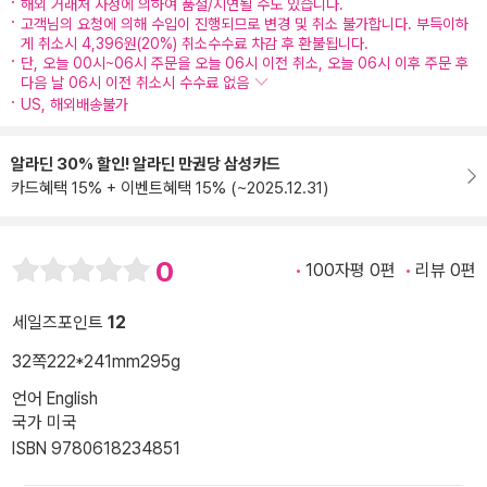
해외 거래처 사정에 의하여 품절/지연될 수도 있습니다.
고객님의 요청에 의해 수입이 진행되므로 변경 및 취소 불가합니다. 부득이하
게 취소시 4,396원(20%) 취소수수료 차감 후 환불됩니다.
단, 오늘 00시~06시 주문을 오늘 06시 이전 취소, 오늘 06시 이후 주문 후
다음 날 06시 이전 취소시 수수료 없음
US, 해외배송불가
알라딘 30% 할인! 알라딘 만권당 삼성카드
카드혜택 15% + 이벤트혜택 15% (~2025.12.31)
0
100자평 0편
리뷰 0편
세일즈포인트
12
32쪽
222*241mm
295g
언어 English
국가 미국
ISBN 9780618234851