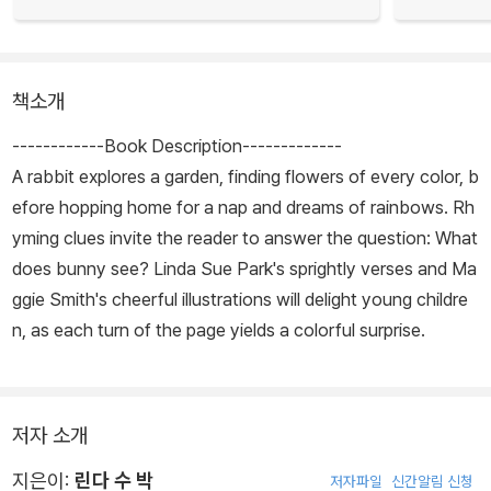
책소개
------------Book Description-------------
A rabbit explores a garden, finding flowers of every color, b
efore hopping home for a nap and dreams of rainbows. Rh
yming clues invite the reader to answer the question: What
does bunny see? Linda Sue Park's sprightly verses and Ma
ggie Smith's cheerful illustrations will delight young childre
n, as each turn of the page yields a colorful surprise.
저자 소개
지은이:
린다 수 박
저자파일
신간알림 신청