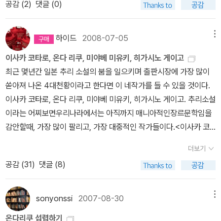
공감 (
2
)
댓글 (0)
하는 작가라 언제 다 읽나라는 생각을 했는데 드디어 다 읽었으니 말
이다!! 물론 1001초 살인사건을 아직 읽지않았지만 그까짓것 하루면
다읽으니 별 걱정도 안된다^^나도 이 소설의 학생들처럼 그런 훈련?
하이드
2008-07-05
메뉴
을 해봤음..하룻밤내내 전교생이 걸으면서 목적지에 도달하는.. 힘들
이사카 코타로, 온다 리쿠, 미야베 미유키, 히가시노 게이고
것 같지만 친구들과의 우정을 돈독히 할 수 있을 듯.. 그리고 쉽게 하
최근 몇년간 일본 추리 소설의 붐을 일으키며 출판시장에 가장 많이
지 못할 대화들도 나눌 수 있는 좋은 시간이 되지 않을까?<삼월은 붉
쏟아져 나온 4대천황이라고 한다면 이 네작가를 들 수 있을 것이다.
은 구렁을>이라는 작품이 존재하지 않는 상태인 기다리는 사람들, 존
이사카 코타로, 온다 리쿠, 미야베 미유키, 히가시노 게이고. 추리소설
재하나 밝혀지지않은 작가를 찾아나서는 이즈모 야상곡, <삼월은 붉
이라는 어찌보면우리나라에서는 아직까지 매니아적인장르문학임을
은 구렁을>을 쓰게 되는 계기가 드러나는 무지개와 구름과 새와, 그
감안할때, 가장 많이 팔리고, 가장 대중적인 작가들이다.<이사카 코
리고 현재 쓰고 있는 회전목마!!! 뭔가 어설픈듯하면서 강한 인상을 남
타로>(伊坂幸太郞) - 1971년 일본 치바 현에서 태어나 도호쿠 대
기는 그런 책에 대한 이야기..나도 200명만 읽을 수 있는 그런 신비
더보기
학 법학부를 졸업했다. 1996년 산토리 미스터리 대상에서 《악당들
한 책을 보고 싶다^^처음엔 화사한 분위기의 여자아이들의 합숙이 음
공감 (
31
)
댓글 (8)
이 눈에 스며들다》가 가작으로 뽑혔으며, 2000년 《오듀본의 기도》
침한 비밀찾기로 바뀌어버린 굽이치는 강가에서...처음에는 3부작으
로 제5회 신쵸 미스터리클럽상을 수상, 작가로 등단했다. 2003년
로 각각 출간되었던 작품이라서 1부작 출시이후 많은 관심이 쏟아졌
《집오리와 야생오리의 코인로커》로 제25회 요시카와 에이지문학 신
sonyonssi
2007-08-30
메뉴
다는데 공감이 간다!! 3부작이 합쳐진 이 한권의 책을 읽는데도 4시
인상을, 2004년 《사신 치바》에 수록된 단편 <사신의 정도>로 제57
간정도만 충분했는데 감질나게 1부작씩 나오면 다음이 너무 궁금했
온다리쿠 섭렵하기