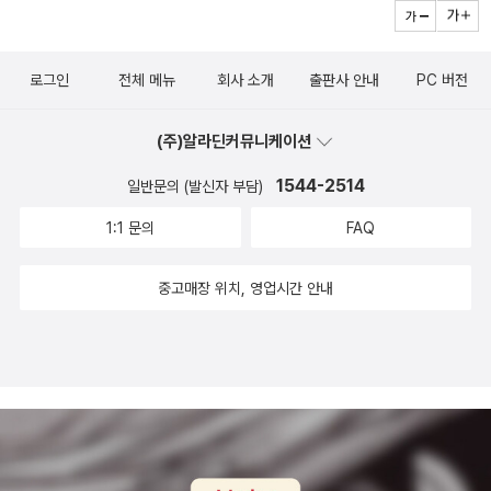
면, 2권을 함께 준다니까, 다른 어떤 판단도 접을 수밖에.+바로 질렀
는데, 작가는 각각의 중편에서 끝없이 자기복제적인 이야기를 2% 모
있을런지. <럭키경성>은 이전에 읽은 <경성기담>의 저자의 책인데
장면 장면들이 예사롭게 넘겨지지 않는다. 기시 유스케 <천사의 속삭
있어 좋은 책이었다..아키라 형의 탈주..그리고 시게루누나의 죽음..
다.창조성의 비밀 - 번뜩이는 생각들은 도대체 어디서 오는 걸까? :
질라게 하면서 나를 포함한 많은독자들의 외면을 받기 시작한 것 같
<경성기담>도 나쁘지는 않았는데 마지막에 애써 교훈을 심어주려는
임>한 때 유행했던 식상한 소재지만, 기시 유스케가 버무리면 이렇게
교장선생님의 행동.. 그리고 기억은 안나지만 아키라를 감시하던 학
우선, 책 분류가 ‘뇌 과학’이란 것에 번쩍임을 보이다. '번뜩임' 또는
다.반복되는 순정만화적인 주인공들과 똑같은플롯과 단순하고 미완
부분이 아쉬웠는데 이 책은 어떨런지 모르겠다. 자본주의가 서서히
나 맛있다. 호러에 대한 호러이 작품 이후로 나는 기시 유스케를 좋아
생의 당국과의 관계... 이것저것 언급한 내용은 많은데 딱히 해결된 내
로그인
전체 메뉴
회사 소개
출판사 안내
PC 버전
'창조성'을 이끌어내는 두뇌의 원리를 소개하면서 어떻게 하면 보통
인 결말에(한때는 그것을 좋아했던 적도 있지만) 지겨워지기 시작해
싹을 틔우던 시기의 돈에 관한 이야기라고 하니 나름 신선한 느낌
하기로 했다. 기시 유스케 <푸른 불꽃>가족을 위해 완전범죄를 꿈꾸
용은 없는 듯한 느낌이.... 책을 다 읽었음에도 찝찝한 그런 느낌이다.
사람들이 더 창의적인 인생을 살 수 있을지 알려주는 책. _ 이라는 책
서, 이젠 왠만한 작품은 기대도 안된다. 북폴리오에서 여섯권, 노블마
은 들 것 같지만. 호텔 정원에서 생긴 일이 출간된 게 엊그제같은데
는 소년의 심리를 완벽하게 표현했다. 리서치 열심히 하기로 유명한
메이즈....미로라는 장소의 특성과 더불어 두부를 둘러싸고 있는 기묘
(주)알라딘커뮤니케이션
소개는 살짝 찌푸리고 말았지만, 매장에서 확인할 계기는 충분하다고
인에서 다섯권, 국일미디어에서 네권이 나왔다. 앞으로도 계속 나오
또 온다리쿠의 소설이 ㅠ_ㅠ 이번에는 <빛의 제국>에 이어지는 도코
작가의 디테일이 돋보이는 소설이다. 작품 속에 등장하는 중국 우화
한 식물과 하얀 대리석과 같은 모습의 두부의 모습...그리고 그 속에서
본다. 좀 더 체계적인 두뇌 활동 모드를 끌어올 수 있지 않을까 생각한
1544-2514
일반문의 (발신자 부담)
는 중...아직도 온다리쿠를 읽는 사람들은 그녀의 매니아이거나 나처
노 일족의 시리즈 2권. 끝의 시작, 엔드 게임을 시작하는 도키노와 하
와 나쓰메 소세키의 소설과 작품과의 싱크로에는 그야마로 혀를 내둘
사라지는 일정 조건을 갖춘 사람들... 이 세가지 기묘함에 의해 내용에
다. ‘두뇌’라는 키워드 하나로 그 가능성의 문은 두드리는 족족, 열릴
럼김칫국 마시고 질색하는 어설픈 혹평리뷰어도 있고, 설마 혹시나사
이지마 일가의 운명에 대한 <엔드 게임>과 시공을 초월한 운명적 약
렀다. 데니스 루헤인 <비를 바라는 기도>켄지와 제나로 시리즈.부바
1:1 문의
FAQ
푹 빠져서 읽었는데... 뭔가 허무한 결말에 실망했다고 할까나?결말
것이라 믿으며. *음반.Gackt - Returner ~闇の終焉~ (: 어둠의
서 역시나 하는 독자도 아직 있겠지? 겨우 스물한권밖에 안 나왔는데
속을 다룬 <민들레 공책>까지. 도코노 이야기 시리즈 완간 기념으로
가 많이 나와서인가, 시종일관 피 튀는 미키 스필레인 류. 결말도, 과
의 허무함을 빼고는 특이한 소재와 간바라 메구미(탐정역할인 미쓰루
종언) (Single) : 오랜만의 내 타입(;) 표지로 돌아오셨다. 휘날리는
말이다. 누가 뭐래도 삼년이라는 짧은 기간동안 스물한권이라는 스탯
<민들레 공책>과 <엔드 게임>을 함께 사면 4천원 할인쿠폰에 <빛
정도, 사건도 만족스럽지 못했다.누가 나쁜 놈이냐??
중고매장 위치, 영업시간 안내
보다는 메구미의 모습이 더욱 인상적인...)로 인상깊은 책이었다...클
거, 은근 뱀 꼬리 같아서 히죽히죽.
을 찍을 수 있는대단한(?) 작가이니 말이다.좋았던 작품이라면 아무
의 제국>까지 주는 빵빵한 행사까지 하니 어찌 안 살 수 있을까!오쿠
레오파트라는 긴장감이 막 증가하다 갑자기 사라지는 느낌이랄까?
래도 <밤의 피크닉>,<삼월은 붉은 구렁을>과 <흑과 다의 환상> 정
다 히데오의 항구도시 기행 에세이. 오쿠다 히데오하면 이라부의 이
너무 허무한 결말에 실망하게 된 이야기였다.. 하지만 메이즈에서 메
도까지였나보다.<미야베 미유키> (宮部みゆき) - 1960년 도쿄에
미지가 너무 강해서 그런지 작가도 괜히 엉뚱할 것 같다는 느낌이 든
구미와 더불어 등장한 미쓰루에 의해 메구미의 매력이 반정도만 드러
서 태어났다. 고등학교를 졸업한 후에 잠깐 동안 속기 전문학교와 법
다. 비행기로 채 한 시간도 걸리지 않을 곳을 16시간이 넘게 배를 타
났다면 클레오파트라의 꿈에서는 메구미의 매력을 좀 더 느낄 수 있
률 사무소에서 일했다. 이때 '강연회 등의 테이프를 문자로 바꾸면서
고 도착하는 일정. 고치, 고토, 미야기, 부산, 후쿠이, 니카타, 레분도.
는 정도였다..연극부 학생들의 얘기이면서 쿄코와 아스카의 이야기..
다른 사람들에게 자신의 생각을 전하는 것'의 훌륭함을 깨닫고, 좋아
이런 장소들로 가서 사람들을 만나고, 맛있는 집도 찾아가는 이야기
오디션을 하는 장면에서의 대사는 어찌나 흥미진진한지 직접 보는 듯