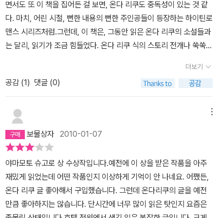
라는 새로운 요소가 더해진 것이다. 47~48쪽 그것은 온다리쿠의 희
면서도 또 이 책을 집어든 걸 보면, 온다 리쿠도 중독성이 있는 것 같
합이어떤 부분은 합집합이 이루어져 사건의 본질을 파악한다기보다
망사항인 것일까. 그러나, 현실에서의 독자인 나는 그녀에게 더해진
다. 마치, 어린 시절, 뻔한 내용의 뻔한 주인공들이 등장하는 하이틴로
는 좀 더 미궁 속으로 끌고 들어가는 느낌이다.그래. 내가 좋아하던 온
'난해함'이라는 새로운 요소가, 그나마의 유일한 미덕인 '재미'마저 빼
맨스 시리즈처럼.그런데, 이 책은, 그동안 읽은 온다 리쿠의 소설들과
다 리쿠의 느낌은 이런 것.호텔 정원에서 벌어진 하나의 살인과.. 중앙
앗아 갔다는 점에서 나처럼 그녀의 소설에서 '재미'를 찾는 다른 독자
는 달리, 읽기가 조금 힘들었다. 온다 리쿠 식의 스토리 전개나 쑥쑥
정원에서 벌어진 하나의 살인.과연 진실은 무엇일까. 호텔정원에서의
들에게 이 책 정도는 패스하기를 권유한다. 사족을 붙이자면, 이 책에
읽히는 속도감 등은 이 책을 읽으면서는 잠시 뒤로 미뤄두어야했다.
살인은 정말 보이기 위한 연극적 살인이었을까.각본가를 살해한 사람
더보기
서 '온다 리쿠의 책은 재미있을 것이다' 라는 선입견을 빼고 본다고 해
사실, 나는, 세 꼭지 정도 읽은 후, 처음부터 다시 읽기로 했다. 뭐야?
은 누구인가? 부모의 후광을 입고 여배우로 자라난 여배우 1인가. 아
도, 이 책은 여전히 지루하고, 갑갑한 책일 것이다.
공감 (
1
)
댓글 (0)
이거. 같은 이야기같은데 조금 다른 이야기를 계속 반복하잖아....이러
니면 학생연극부터 시작해 기본기를 익힌 여배우 2인가, 그것도 아니
면서, 도대체 뭐가 달라진거지? 하며 다시 읽기를 수차례. 결국은 온
면 나이가 많아 어느정도 추앙받는 위치에 있는 여배우 3인가..풀리
다 리쿠의 책치고는 꽤 오랜 시간이 걸려 읽기를 끝냈다.온다 리쿠 하
메뉴
지 않는 미스터리는 시작인지 끝인지도 알 수 없는 길을 향해 끝없이
면 잘짜여진 이야기로 유명하지 않은가? 이 소설을 읽다보면, 그러한
걸어들어가고이 책을 읽는 독자는 그 길 속에서 앞 뒤 분간을 못하고
보물상자
2010-01-07
잘 짜여진 소설, 잘 만들어진 이야기에 대해 제법 비판을 받은 모양이
오도가도 못한 채로 갇혀버리거나.. 길을 만들어 출구를 찢어내어 나
란 걸 느낄 수 있다. 미스터리와 같은 장르소설을 좋아하는 사람 중에
올 수 있다. 당신의 선택은?그거 알아? 증오라는 건 참으로 흥미로운
야마모토 슈고로 상 수상작입니다.예전에 이 상을 받은 작품을 아주
온다 리쿠 식의 이야기를 별로 좋아하지 않는다는 사람을 제법 봤기
감정이야애정이 따뜻한 햇살이라면, 증오는 이글이글 타는 숯 같은
재밌게 읽었는데 어떤 작품인지 이상하게 기억이 안 나네요. 어쨌든,
때문에 아마도 그런 종류의 비판이 아니었나 싶다. 어쨌든 작중 인물
거라고 할까. 위험하지만 매력적이기도 하지. 부젓가락으로 찔러 가
온다 리쿠 글 좋아해서 구입했습니다. 그런데 온다리쿠의 글을 예전
의 입을 통해 그렇게 [잘 만들어진]소설에 대한 비판을 비판한다는 느
만히 바라보거나 뒤집거나 하고 있으면 조금씩 다른 것으로 변해가는
만큼 좋아하지는 않습니다. 단시간에 너무 많이 읽은 탓인지 요즘은
낌도 들었다.이야기는, 세명의 여배우와, 죽은 한 남자에 대한 이야기
것. 자신의 어딘가가 지글지글 타들어가면서 변하는 걸 알 수 있어.그
좀물린 상태입니다.호텔 정원엔서 생긴 일은 복잡한 글입니다. 크게