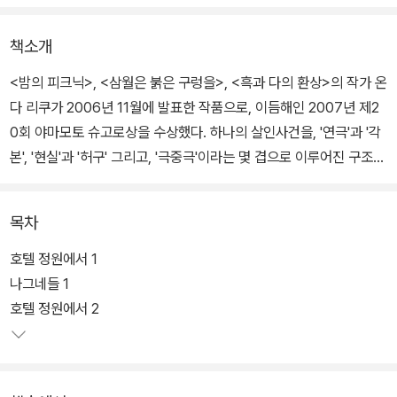
책소개
<밤의 피크닉>, <삼월은 붉은 구렁을>, <흑과 다의 환상>의 작가 온
다 리쿠가 2006년 11월에 발표한 작품으로, 이듬해인 2007년 제2
0회 야마모토 슈고로상을 수상했다. 하나의 살인사건을, '연극'과 '각
본', '현실'과 '허구' 그리고, '극중극'이라는 몇 겹으로 이루어진 구조를
통해 보여주는 실험적인 작품이다.
목차
어느 호텔의 정원에서 유명한 각본가가 독살된다. 다음 연극의 여주
인공 후보였던 세 여배우는 살인 용의자로 지목되어 형사의 심문을
호텔 정원에서 1
받는다. 형사는 원래 각본가가 완성하려던 <고백>이란 모노드라마를
나그네들 1
세 여배우에게 연기하게 하면서 살인의 증거를 찾으려 한다. 그러나
호텔 정원에서 2
실제 현실과 그녀들의 연기가 복잡하게 얽히면서 어떤 것이 허구이
고, 어떤 것이 현실인지 그 경계가 모호해진다.