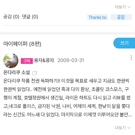
책이 서로 다른 형식 두개로 이루어진것도 책을 읽다 제목을 보고 알
더보기
았다..다 읽고도 결말이 어떻게 된것인지 사실 잘 모르겟다.
공감 (
0
)
댓글 (0)
쓰기
마이페이퍼 (8편)
몽자&콩자
2009-03-31
메뉴
온다리쿠 소설
온다리쿠 작품 전권 독파하기!! 이것을 목표로 세우고 지금도 한권씩
한권씩 읽었다.. 예전에 읽었던 흑과 다의 환상, 초콜릿 코스모스, 구
형의 계절, 호텔정원에서 생긴일, 라이온 하트도 다시 읽고 리뷰를 썼
고,네크로 폴리스, 금지된 낙원, 나비, 어제의 세계, 한낮의 달을 쫓다
라는 신간도 어느새 다 읽었다. 마지막으로 이제껏 미루어오던 불안
한 동화를 마지막으로 온다리쿠의 작품 중 아직 읽지 않은 작품은 10
더보기
01초 살인사건만 남았다.. 어쩐지 엄청 뿌듯한 느낌이다.. 워낙 다작