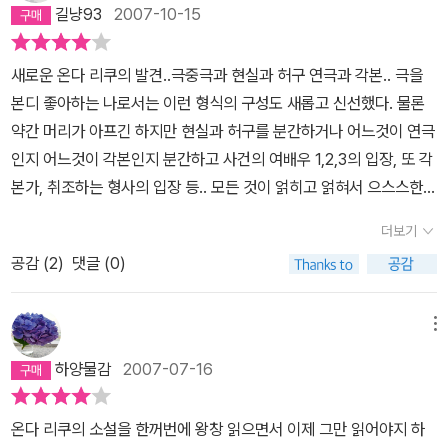
소설 속에 등장하는 <고백>이란 작품은 천재 각본가가 여배우에게
길냥93
2007-10-15
살해당하고, 그 사실을 알고 있는 다른 여배우가 그 범인인 여자를 감
싼다라는 내용이다. <고백>을 연기하는 여배우의 오디션을 하고 출
새로운 온다 리쿠의 발견..극중극과 현실과 허구 연극과 각본.. 극을
연 발표 단계에서 실제로 <고백>을 쓴 각본가가 '호텔 정원'에서 살해
본디 좋아하는 나로서는 이런 형식의 구성도 새롭고 신선했다. 물론
당한다. 극 내부의 극과 극 외부의 극이 엇갈렸다 만났다 하다가 끝이
약간 머리가 아프긴 하지만 현실과 허구를 분간하거나 어느것이 연극
나는데, 물론 결말은 있다. 그 재미없는 책을 끝까지 읽어낸 독자들이
인지 어느것이 각본인지 분간하고 사건의 여배우 1,2,3의 입장, 또 각
혹시 이해하지 못할까봐 친절하게 그럴듯한 문장들로 결말에 의미까
본가, 취조하는 형사의 입장 등.. 모든 것이 얽히고 얽혀서 으스스한
지 달아 준다. 책 속에 등장하는 천재 각본가 가미야. 가미야는 치밀한
분위기를 자아낸다.특별히 안개극장에서의 장면 표현이라던가 하는
설정과 구성을 고집하는 작가다. 잘 짜여진 구성, 섬세한 복선, 반전에
더보기
것은 눈 앞에 펼쳐질 정도로 생생하다.역시 이런 것이 온다 리쿠의 책
반전을 거듭하는 클라이맥스. 다시 말해 이야기 만드는 재미에 사로
공감 (
2
)
댓글 (0)
이 가진 흥미진진함이겠지.맘에 드는 글귀들이 많은 책이다...^^ 단순
잡혀 있는 사람이다. 젊은 시절부터 기발하고 재기 넘치는 작품으로
하게 사건의 결말을 알 수 있거나 추측할 수 있는 수준에서 벗어나 읽
발표할 때마다 히트를 해왔지만, 흔히 이렇게 고집스러운 성격은 갈
으면 읽을수록 헤어나올 수 없는 뫼비우스의 띠 같은 미로를 거닐고
메뉴
수록 복잡한 정도가 심해져서, 연극이 답답해지거나 집착하는 만큼
있는 느낌. 시작도 결말도 어느 것이 어느 것인지 모를만큼 얽혀있는
이야기가 작아지는 경향이 있다. 하지만 가미야는 그렇지 않았다. 확
하양물감
2007-07-16
스토리...일반 액자구조를 지닌 책들과는 달리 현실은 극중극에 발이
실히 나이가 들면서 서서히 구성은 이중, 삼중으로 점점 더 복잡해지
닿아있고 극중극은 현실의 팔짱을 끼고 있다. 마치 서로 교집합을 이
긴 했지만 그것이 오히려 그의 가치를 높여주었다. 요컨대 '난해함'이
온다 리쿠의 소설을 한꺼번에 왕창 읽으면서 이제 그만 읽어야지 하
루는 벤다이어그램처럼 어느 부분에는 교집합이 어떤 부분에는 차집