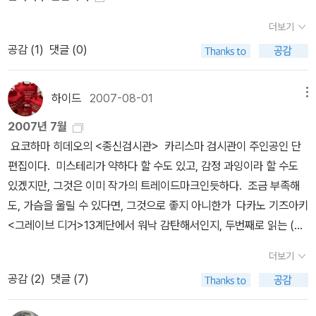
회 일본추리작가협회상을, 2008년 이 작품 《골든 슬럼버》로 제5회
을테니말이다....어른들을 피해 자신들을 발산할 수 있는 유일한 공간
일본 서점대상과 제21회 야마모토 슈고로상을 수상했다. 그밖에도
더보기
이었던 방학 중의 텅빈 쇼라이칸!! 처음에는 별 상관없는 듯한 제목이
《마왕》《러시라이프》《명랑한 갱이 지구를 움직인다》《칠드런》《사
공감 (
1
)
댓글 (0)
었지만..지금은 정말 잘 어울리는 제목이라는 생각이 든다..황혼녘 백
막》《종말의 바보》 등이 있으며, 작품들끼리 조금씩 연결되는 정교한
합의 뼈라는 작품에서의 리세가 고등학생이어서 어둠에 가까운..그리
구성으로 유명하다. 발표한 작품마다 각종 문학상 후보에 오르며 젊
고 자신을 잘 절제하는 모습이 두드러졌다면 보리의 바다에 가라앉는
하이드
2007-08-01
메뉴
은 세대로부터 뜨거운 지지와 호평을 받아온 작가로, 2008년 현재
열매의 리세는 자신의 정체를 드러내지않는 듯하면서도 혼란스러워
센다이 시에 거주하면서 집필 활동을 계속하고 있다.2005년 1월 <
2007년 7월
하는,,아직은 어린 중학생 리세의 모습을 볼 수 있어 좋다고 할까나?
칠드런> 작가정신2006년 5월 <러시라이프> 한스미디어2006년
요코하마 히데오의 <종신검시관> 카리스마 검시관이 주인공인 단
우린 처음보는 낯선 사람을 끊임없이 악의에 찬 눈으로 손님을 바라
5월 <사신치바> 웅진지식하우스2006년 5월 <중력 삐에로>작가
편집이다. 미스테리가 약하다 할 수도 있고, 감정 과잉이라 할 수도
보며 배척하는 것이 아닐까?그래서 사요코란 존재가 학교에 나타날
정신2006년 8월 <종말의 바보> 랜덤하우스 코리아2006년 8월 <
있겠지만, 그것은 이미 작가의 트레이드마크인듯하다. 조금 부족해
뿐만 아니라 학생들을 뒤숭숭하게 만들었던 것이 아닐까라는 생각을
마왕> 웅진지식하우스2006년 11월 <오듀본의 기도> 황매2007년
도, 가슴을 울릴 수 있다면, 그것으로 좋지 아니한가 다카노 기즈아키
하게되는.. 넣어두는 능력, 뒤집는 능력, 멀리 보는 능력, 먼 곳의 소식
3월 <명랑한 갱이 지구를 돌린다> 은행나무2007년 5월 <사막> 황
<그레이브 디거>13계단에서 워낙 감탄해서인지, 두번째로 읽는 (유
을 듣는 능력, 그리고 빨리 걸을 수 있는 능력 등 특이한 능력을 지닌
매2007년 5월 <피쉬스토리> 웅진지식하우스2007년 6월 <집오
령 인명구조대는 추리소설은 아니니깐) 추리소설에 기대가 컸다. 스
도코노일가의 이야기.. 그들의 능력이 신비롭고 부러우면서도 그들의
더보기
리와 들오리의 코인로커> 황매2007년 10월 <명랑한 갱의 일상과
릴면에서는 <13계단>을 능가하지만, 조금 쌩뚱맞게 전능한 범인이
역사가 암울해 안타까운...언젠가 나도 나이가 들면 친구들과 한번쯤
공감 (
2
)
댓글 (7)
습격> 은행나무2008년 6월 <골든 슬럼버> 웅진지식하우스이사카
라던가, 작품과 겉도는 사회의식( 사회파 소설에서 가장 눈여겨보는
가보고싶은 여행이랄까?밤의 피크닉의 보행제는 고등학교를 벌써 졸
코타로의 인기가 절정이였던것은 2006년 5월즈음 웅진에서 나온<
부분이다), 24시의 존 바우어처럼 죽어라고 도망쳐다니는 거리의 건
업했기에...그리고 전교생인 전부 참여해야하는 행사였기에 절대 불