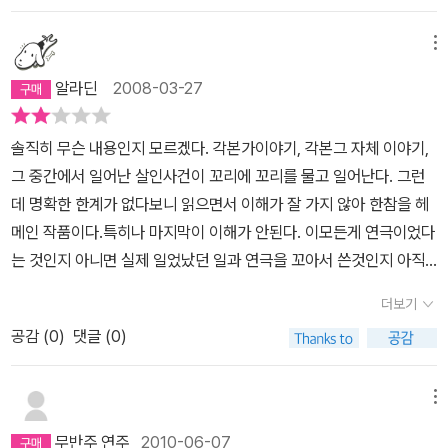
준다.<호텔정원에서 생긴 일>은 밀실과 같은 호텔 정원에서 파티를
서 훔쳐보면 싫은 것은 자기 마음 속을 들여다 본 느낌이 들기 때문인
하는 중 유명한 한 각본가가 독살되는 사건이 일어나고 주요 용의자
지도 모른다. 마치 그 누군가에게 자기가 읽고 있을 때 느끼는 마음의
메뉴
로는 다음 연극의 여주인공 후보였던 세 여배우들이 살인 용의자로
동요 따위를 도둑맞은 것처럼 느끼기 때문일까. <p.274>이공간은
알라딘
2008-03-27
지목되어 형사의 심문을 받게 되면서 시작된다. 형사는 각본가가 무
무대와 같다.손님이 오기를 기다리면서 작은 정원을 보고 있으면 문
대에 올리려고 했던 작품 <고백>이란 모노드라마를 세 여배우에게
득 그런 생각이 떠오른다.오는 손님은 모두 무대 배우다. 이 작은 무대
솔직히 무슨 내용인지 모르겠다. 각본가이야기, 각본그 자체 이야기,
연기하게 하면서 살인 사건의 정황과 증거를 찾으려고 하면서 그녀들
에서 각각의 배역을 연기하고 있다.우리는 뭘까. 문자 그대로 소도구,
그 중간에서 일어난 살인사건이 꼬리에 꼬리를 물고 일어난다. 그런
의 화려한 연기 대결이 시작되며 독자들은 무대에서 공연되는 한 편
연출 스태프.도시는, 세계는 자꾸 극장이 되어가고 있다. <p.244>밖
데 명확한 한계가 없다보니 읽으면서 이해가 잘 가지 않아 한참을 헤
의 연극을 보는 것 같은 기분을 느끼게 되며 점점 더 미궁 속으로 빠져
에서 책을 읽다보면 늘 이상한 심정이 된다.밖에서는 항상 시간이 흐
메인 작품이다.특히나 마지막이 이해가 안된다. 이모든게 연극이었다
들게 된다.세 명의 여배우는 각기 전혀 다른 배경, 연령, 경력을 가진
르고 풍경이 변한다. 바람, 빛, 온도, 습도. 눈에 보이는 세계는 시시각
는 것인지 아니면 실제 일었났던 일과 연극을 꼬아서 쓴것인지 아직
연기력이 출중한 배우들이고 그녀들은 최선을 다해 그녀들의 연기를
각 변화한다. 그런 곳에서 조용히 활자를 좇고 있노라니 마치 강물에
까지도 모르겠다.
보여준다. 과연 그녀들은 진실을 이야기하고 있는 것인지, 연기에 충
나무토막을 꽂은 듯이 혼자만 물결을 거슬러 멈춰 있는 듯한 착각을
더보기
실한 연기를 하고 있는 것인지를 독자들은 끊임없이 의심하며 따라가
느끼는 것이다. 시간이 멈춘 듯한, 그러면서도 의식이 세상으로 녹아
공감 (
0
)
댓글 (0)
야만 한다. 그녀들이 사건 속으로 이끄는 방향으로.......<호텔 정원에
들어 하나가 되고 있는 듯한, 그런 느낌의 정체가 자신의 정신 활동이
서 생긴 일>에서 작가는 현실과 허구의 무대를 오가며 경계를 무너뜨
라고 생각하면 육체란 얼마나 무방비 상태로 외계에 노출되어 있는가
메뉴
리며 같은 사건의 상황을 세 명의 여배우들을 통해 반복, 재생하여 보
싶어 놀랍다. <p.312>호텔정원은 도시와 비슷하다.건물 내부의 정원
여주며 허구 속에서 진실을 찾게 하며 현실과 허구의 모호성을 강조
은 도시의 모형. 우리가 사는 세계의 축도. 사람들은 늘 둘러싸이고 싶
무반주 연주
2010-06-07