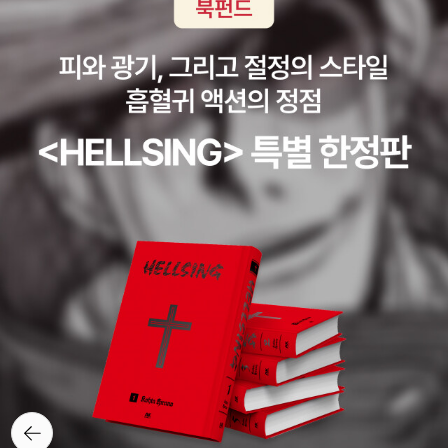
하는 추리소설을 써 보고 싶다'는 생각이 들어 이 년 동안 고단샤 페이
가 흥미로울 듯. 작가의 일상과 그의 생각을 엿볼 수 있는 기회가 아닐
한 느낌이다영국과 일본의 전통이 혼합된 문화를가지고 있는 가상의
머스 스쿨 엔터테인먼트 소설 교실에서 수학했다. 그리고 세 번의 투
까 싶다.
나라 V파를 배경으로손님이라 불리는 것들을 맞이하는 축제인 히간
고 끝에 '우리들 이웃의 범죄'로 올 요미모노 추리소설 신인상을 받는
을 매년 벌이는 것에 대한 이야기..처음엔 손님이나 히간, 그리고 어나
다. 그녀의 나이 스물일곱 살의 일이다.그 후 <마술은 속삭인다>(19
더 힐이라는 장소와 더불어 수많은 등장인물에 조금은 혼란스럽지만
89)로 일본추리서스펜스 대상, <용은 잠들다>(1991)로 일본추리작
독특한 분위기에 푹 빠지게 된다.. 단!! 결말의 허무함에 의해 맥이 빠
가협회 상, <화차(인생을 훔친 여자)>(1993)로 야마모토슈고로 상,
지는 이야기라 별로 추천하고 싶은 생각은 들지않는..자신의 내면 깊
<기모 저택 살인사건>(1997)으로 일본 SF 대상, <이유>(1999)로
은 곳의 어두움과 반응하여 환상 혹은 현실과도 같은 모습을 나타내
나오키 상, <모방범>(2001)으로 마이니치 출판 대상 특별상을 수상
게 말들어진 신의 정원이라 불리우는 뮤지엄.. 사람을 극한의 공포로
하며, 명실 공히 일본을 대표하는 최고의 미스터리 작가로 군림한다.
몰고가는 현실과는 조금은 뒤틀어진 세계의 이야기였기에 나 역시 그
지나치게 게임에 몰두한 나머지 직원들로부터 온라인 게임 금지령을
들이 겪는 공포를 같이 겪는듯한 느낌의 책이었다. 다만 너무 어이없
받을 정도로 비디오 게임을 좋아한다. 취미는 게임 공략본 수집. 그 결
는 결말이랄까? 500여페이지가 넘는 이야기인데 어쩐지 400페이
과 게임을 바탕으로 한 소설 <이코 - 안개의 성>(2004)과 게임의
지가 넘어서기 시작했을 때에도 어떻게 끝내려나 싶었는데.. 50여페
영향을 받은 SF판타지 소설 <드림버스터>(2001~)를 발표하기도
이지밖에 안남은 상태에서 급하게 결말을 내다보니 이런 용두사미형
했다.현재 하드보일드 소설가 오사와 아리마사, 추리 소설가 교고쿠
의 이야기가 된 것 같기도 하고,,, 그래도 온다 리쿠 특유의 독특함과
나츠히코와 함께, 자신을 포함한 세 사람의 성을 딴 사무실 '다이쿄쿠
신선함이 가득한 이야기이긴 했지만..조금만 결말이 더 좋았으면 하
뒤로가
구(大極宮)'를 만들어 활동하고 있다.2005년 11월 <이코> 황매20
는 생각이 드는 이야기였다. 왠지 요시모토 바나나의 NP가 자꾸 생
기