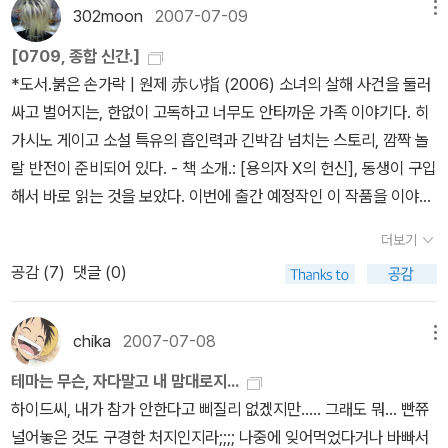
사신치바>에서 부터였다고 생각된다. 신세대 아이돌같은 저승사자
달 캐릭터를 좋아해야할지, 말아야할지 온다 리쿠 <호텔 정원에서
가능한 것이었지만 이 여행은 언젠가는 가능하기에희망이 있어 다행
302moon
2007-07-09
메뉴
치바가 나오는 단편집. 적당히 멜랑꼬리하고, 적당히 감동있고, 적당
생긴 일>실험적인 소설구조. 난해함을 더했으나, 재미에서 실패. 그
이다 싶다^^백합장이란 곳에서 할머니가 돌아가신 후 영국유학을 하
[0709, 종합 신간.]
히 재미있는 그야말로 잘 팔릴만한 소설이 아니였나싶다. 작가정신에
럴듯한 결말을 독자에게 숟가락으로 떠 먹여 줘야 하는 작가라니,대
던 도중 일본으로 돌아와 백합장에서 생활을 하는 리세!! 그곳에서 리
*도서.붉은 손가락 | 원제 赤い指 (2006) 소녀의 살해 사건을 둘러
서 <중력 삐에로>를, 랜덤하우스에서 <종말의 바보>를, 웅진에서 다
실망이다. 라프카디오 헌 <괴담>너무 낯익은 얘기들이라 당황스러
나코와 리야코라는 피가 섞이지않은 고모들과 사는..할머니가 숨겨놓
싸고 벌어지는, 한없이 고독하고 너무도 안타까운 가족 이야기다. 히
시 <마왕>을 내기까지 한작가의 책이 세 출판사에서 체감속도상 같
웠다. 책은 잘만들었다. 아날두르 인드리다손 <무덤의 침묵>좋은 작
은 주피터를 찾는 목적을 가지고 온 리세!!주피터가 무엇이기에 여행
가시노 게이고 소설 특유의 흡인력과 긴박감 넘치는 스토리, 깜짝 놀
은 달에 마구 쏟아져 나오고, 혹평이 많은 <마왕>과 1+1 끼워팔기까
가를 만났다. 좋은 책을 읽었다. 미국산 하드보일드도 아니고, 일본산
도 못가고 항상 집에만 있었으며 죽어서도 걱정했던 것인지.. 주피터
랄 반전이 준비되어 있다. - 책 소개.: [용의자 X의 헌신], 동생이 구입
지 했더랬다. <사신치바>를 재미있게 보고, 이전에 나왔던 역시 말랑
사회파나 본격추리도 아니고 아이슬란드라는 그 이름만으로도 멀게
에 대한 궁금함에 한번에 쭉 읽을 수 있었던 책!!극본을 준비하는 극작
해서 바로 읽는 것을 보았다. 이번에 출간 예정작인 이 작품을 이야기
말랑한 <칠드런>, <러시라이프> 같은 책을 재미있게 보고, 심심찮게
느껴지는 이국에서 그만의 호흡을 만나다.결말의 마침표가 오래오래
가의 이야기와 그 극본의 내용, 그리고 극본 속의 또 다른 극본의 이야
했더니, 솔깃한 반응이 돌아오더라, 예상대로. ‘깜짝 놀랄 반전’에 기
신간이 나오는 같은 작가의 책에 전작주의를 외치는 새로운 독자들이
남는 여운이 긴 작품이다. 하타케나카 메구미 <샤바케 3>두렵다. 이
기인 호텔 정원에서 1,2,3, 나그네들 1,2,3, <호텔 정원에서 생긴 일>
더보기
대를 모은다. 어지간하면 끄덕 않을 나니까, 50% 정도의 확률만 놓
늘어났다..가 <마왕>같은 책에서 막혀버리면서, 인기좀 있다고 마구
시리즈는 왜 계속 재미있단 말이냐! 1,2,3권중 베스트를 꼽으라면 2
1,2,3, 이렇게 표시된 각 장의 제목을 보며 뒤섞여 있는 이야기를 구별
공감 (
7
)
댓글 (0)
고. 사건을 은폐하기 위한 이들의 음모와, 사건을 파헤치는 가가 형사
들여오냐! 비난하는 나같은 독자들도 늘어났다. 그것이 2006년 여름
권이겠지만 (니키치 이야기를 너무 좋아하는 관계로) 3권의 '고양이
해내긴 했지만 쉴새없이 번갈아 등장하는 이 세개의 이야기로 인해
의 치밀한 두뇌 플레이가 숨 막히는 공방을 펼친다. - 책 소개.: 어째
의 일이고, 그 이후로 황매와 은행나무에서 이사카 코타로의 책이 각
할멈'이나 '차행주 달걀' 같은 이야기들은 너무 귀엽고 사랑슯다. 계속
책을 읽는 내내 혼란스러웠던 이야기!!! 하지만 이야기가 전개되어나
서 ‘은폐’를 하려 하는지, 막연한 궁금증을 불러일으킨다. 치밀한 두뇌
각 두권씩 나왔으나, 처음의 붐에는 못미쳤다. 그러나 역시 마케팅보
chika
2007-07-08
메뉴
계속 나와줬으면. 데니스 루헤인 <가라, 아이야, 가라>데니스 루헤
갈 수록 각각의 이야기는 점점 자리를 잡아갔기에 혼란스러우면서도
플레이라는 것에도 흥미 끌 요소는 충분하다. +예약주문을 했다. 호
다는 작품인가. 이사카 코타로의 책들중 가장 재미있다고 생각되는 <
인에 실망했던 마음을 싹 가시게 하는 멋진 작품이다. 유괴된 아이를
매력을 끄는 이야기이다..동네유지의 생일잔치에 배달된 독술을 먹고
테마는 무슨, 자다말고 내 맘대로지...
텔 정원에서 생긴 일 | 원제 中庭の出來事 (2006) 하나의 살인사
골든 슬럼버> 철저한 오락소설이라고 선전 하지만 그보다 훨씬 나은
찾는 켄지와 제나로. 풍부한 이야기 구조와 고민하는 등장인물들이
죽은 그 일가족 및 동네사람들...어린 시절 그 음료를 먹을 뻔했던 여
하이드씨, 내가 참가 안한다고 삐질리 없겠지만..... 그래도 뭐... 빤쮸
건을, '연극'과 '각본', '현실'과 '허구' 그리고, '극중극'이라는 몇 겹으로
소설이라고 생각한다.옛 향수와 카타르시스와 스릴과 작품성을 골고
리얼하게 와 닿았다. 안타까운 결말도 이 작품의 완성도를 해칠 수 없
자가 그 일을 소설로 쓰면서, 그 때의 이야기가 시작~ 누가 범인인지
널어놓은 것도 구경한 처지인지라;;;; 나중에 잊어먹었다거나 바빠서