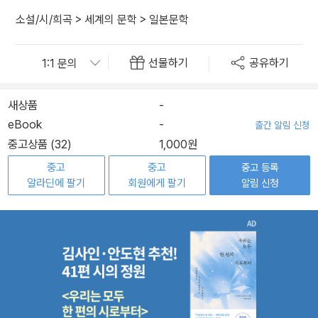
소설/시/희곡
>
세계의 문학
>
일본문학
선물하기
공유하기
새상품
-
eBook
-
출간 알림 신청
중고상품 (32)
1,000원
중고
중고
중고 등록
알라딘에 팔기
회원에게 팔기
알림 신청