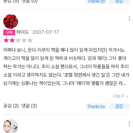
공감 (
5
)
댓글 (0)
금 틀리다... 대중적이기 보다는 좀 더 문학적으로 변했다고 할 수 있
을까? 그럼에도 처음부터 끝까지 한 번에 읽을 수 있을 만큼의 힘은
여전히 지닌 작품이라 생각된다.
메뉴
하이드
2007-07-17
어쩌다 보니, 온다 리쿠의 책을 꽤나 많이 읽게 되었지만( 히가시노
게이고의 책을 많이 읽게 된 맥락과 비슷하다. 양과 재미) 그닥 좋아
하는 작가는 아니다. 추리 소설 팬으로서, 그녀의 작품들을 딱히 추리
소설 이라고 생각하지도 않는다. '호텔 정원에서 생긴 일'은 그런 내가
읽기에는 심통나는 책이었는데, 그나마 '재미'와 몇줄의 괜찮은 라인
들을 바라고 읽은 나로서는, '재미'마저 빠진 이 소설을 읽으면서 어찌
더보기
할 바를 몰랐다. 덮느냐, 읽어치우느냐, 그것이 문제로다. 재미없음의
공감 (
2
)
댓글 (3)
가장 큰 이유는 소설이 희곡의 형식을 띄고 있다는건데, 소설의 반 이
상이 연극 대본, 그것도 1인극 대본으로 이루어진다. 설상가상으로 한
가지 사건이 계속해서 조금씩 다르게 끝도 없이, 지루하게 반복된다.
메뉴