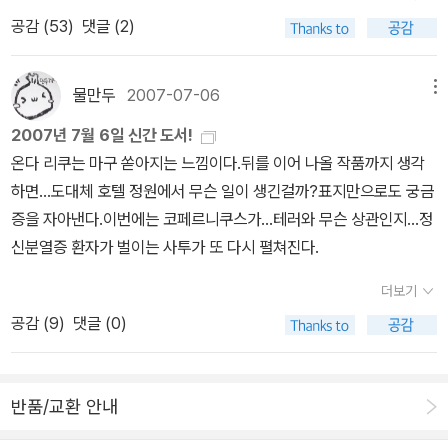
이고 자극적인 사건 대신 소소한 일상의 수수께끼를 다루는 작품들을
바다에 가라앉는 열매>북폴리오2006년 12월 <여섯 번째 사요코>
트릭의 기발함보다는 가족의 내면에 초점을 맞추고 있는 작품이라
어쩌고 그건 모르겠고, 그가 국민탐정이던 말던 상관 없고 불길한
>는 미스테리하면서도 판타지한 소설이다. 처음 간 미술관에서 처음
다고 했을 때도 그냥 그런가.. 했는데 이제 서서히 책이 밀리기 시작하
공감 (
53
)
댓글 (2)
일컫는데, 1980년대 말에 등장하여 일본 미스터리의 한 흐름이 되었
노블마인2006년 12월 <빛의 제국> 국일미디어2006년 12월 <흑
고 한다. 화려한 호텔의 중앙 정원에서 열린 조촐한 티 파티 석상에서
섬 배경의 전후 과도기, 기이한 등장인물들, 기이한 연쇄살인들, 결
본 그림을 예전에 본 듯한 느낌을 받고, 자신이 그 여류화가가 환생한
네. 책에 따라 약간씩 그 느낌과 방향이 슬쩍 다르긴 하지만 그래도 나
다. - 책 소개.: 일상 미스터리, 좋아하는 계열 중 하나에 속한다. 일상
과 다의 환상>북폴리오2007년 5월 <황혼녘 백합의 뼈> 북폴리오2
이상한 죽음을 맞은 유명한 극작가. 주위에 있던 사람들은 다음 연극
말까지. 이 모든 것이 한 권에 들어 있다니, 놀랍다. 온다 리쿠 <민들
것이 아닌가라는 생각을 시작으로 25년이 지났지만 노리코의 죽음을
는 도노코 일족의 이야기, 맘에 들더라.아, 진짜 돈 많이 벌어야 겠
의 수수께끼, 다양하게 펼쳐질 가능성이 높고, 다른 각도의 해석을 시
007년 7월 <호텔 정원에서 생긴 일> 노블마인2007년 7월 <유지
의 여주인공 후보들. 이것은 모두 연극? 이야기가 겹겹의 구조로 되
레 공책>사람을'넣는' 도코노족이 돌아 왔다. 단편을 늘여 놓은듯하
물만두
2007-07-06
메뉴
파헤쳐나가는 마유코의 이야기로, 머리속에서 자신의 의지와는 상관
다...라고 쓰다가 수입은 한정되어 있는거니까 쓸데없는 것에 아끼고
도할 수 있을 것이라 믿기에 번쩍한 반응을 보이고 만다.배터리 1,2 |
니아> 비채2007년 7월 <라이온하트>북스토리2007년 7월 <민들
어 있어 온다리쿠도 쓰면서 혼란스러워서 몇 번이나 다시 읽느라 힘
다. <빛의제국> 단편의 이야기가 훨씬 풍부하다. 온다 리쿠 <엔드
없이 밀려오는 화면을 보고 다른 사람의 이야기를 볼 수 있는 마유코
책 살 돈을 마련해야하는거다....라는 생각을;;;;;;;;;;;;;;;;;;;;;;;;;;;;;;
2007년 7월 6일 신간 도서!
원제 バッテリ- 자신의 재능을 과신하는 삐딱한 천재소년 다쿠미와
레 공책> 국일미디어2007년 7월 <엔드 게임> 국일미디어2007년
들었을 정도로 대단한 수렁이었다고 ^^; 일본에서는 휴대전화로 소설
게임>'뒤집고', '뒤집히는' 도코노 일족 이야기.인기있는 드라마 '연장
의 신비한 능력과 맞물려 환생을 했을지도 모른다는 점에서 매우 독
온다 리쿠는 마구 쏟아지는 느낌이다.뒤를 이어 나올 작품까지 생각
따뜻한 카리스마의 고. 중학교 야구부를 배경으로, 열세 살 두 소년의
8월 <불안한 동화> 랜덤하우스2007년 8월 <구형의 계절> 랜덤하
을 읽는 서비스(신쵸샤 휴대폰 문고)를 통해 연재되었던 작품이라고
방영'으로 말아먹듯이 정말 속상한 소설. 그로테스크한 반전은 B급
특한 소재임은 틀리없었다.하지만 결말이 조금은 부실한 듯한 느낌이
하면...도대체 호텔 정원에서 무슨 일이 생긴걸까?표지만으로도 궁금
뜨거운 우정을 그렸다. '배터리'는 야구에서 투수와 포수를 일컫는 말
우스2007년 9월 <도서실의 바다> 북폴리오2007년 10월 <로미오
하는데 그만큼 일본의 독자층이 넓다는 게 아닐까 싶어서 왠지 부러
영화의 한장면 같았다. 쿄고쿠 나츠히코 <망량의 상자>책을 많이
들어서인지 조금은 아쉬운 작품이다..고등학교내에 퍼진 이상한 소
증을 자아낸다.이번에는 코페르니쿠스가...테러와 무슨 상관인지...정
로, 서로 믿고 의지하는 신뢰의 파트너십을 의미한다. - 책 소개.누구
와 로미오는 영원히> 사람과 책2008년 2월 <메이즈> 노블마인20
운 마음도 들었다. 온다리쿠의 소설도, 히가시노 게이고의 소설도 정
읽다 보면 읽는 속도가 무색하게 잊는데,그럼에도 불구하고, 기억에
문!!그리고 진실이 되어버리는 소문.. 어른이 되어가는 과정에서 겪는
신분열증 환자가 벌이는 사투가 또 다시 펼쳐진다.
에게든 이 세상에는 반드시 자신의 자리가 존재한다. 그 자리를 찾아
08년3월 <클레오파트라의 꿈> 노블마인2008년 5월 <초콜릿 코스
신없이 쏟아지는구나 ㅠ_ㅠ 이런 식의 역사 뒷 이야기들은 나름 재미
오래오래 남는 책이 있다. <망량의 상자>가 그렇다. 마지막 장을 덮
일이라기에는 저쪽세계로 넘어가는 아이들에겐 남과 다른 커다란 상
가는 것, 그게 바로 성장의 참 의미이며, 자기 자신을 믿는 사람만이
모스> 북폴리오2005년 9월부터 지금까지 무려 스물한권이 말그대
도 있으면서 그 시대를 이해하는 데 약간의 도움을 주기도 한다. <조
고 나서 오랫동안 가슴이 두근거렸다. 걸작 중의 걸작이다. 나오미 노
더보기
처가 있고 상처가 있어서 갔다고 하기에는 호기심에 넘어가는아이들
어둠속에서도 빛을 발한다. 재능을 확신하는 투수 다쿠미, 그리고 사
로 '쏟아져'나온 온다리쿠의 책이다.2006년 3월 <삼월은 붉은 구렁
선을 뒤흔든 16가지 연애사건>은 이전에 나온 <16가지 살인사건>
빅 <테메레르>19세기 공군에는 용이 있다. 6부까지 나올 예정이니,
공감 (
9
)
댓글 (0)
도 있는... 뭔가 결말이 애매모호한...단편집의 특징인 것 같다.. 마음
람 사이의 소중함을 아는 포수 고를 통해 성장과 발전의 의미를 되돌
을>에서부터 매니아들에게 주목받기 시작해서 그 중편집에서 연결되
에 이어 시리즈물로 봐도 괜찮을 듯. 사대부하면 남열상열지사라는
더 두고봐야겠지만, 소설로서 이야기는 아직 소재를 따라가주지 못한
에 드는 작품과 들지 않는 작품이 혼재한다는 것이.. 하지만 그래도 1
아보고 싶어 이 작품을 쓰게 되었다. - 아사노 아쓰코: 동생에게 선물
는 <보리의 바다에 가라앉는 열매>, <흑과 다의 환상>, <황혼녘 백
점이 가장 먼저 떠오르지만 그래도 그들도 인간인지라 갖가지 연애사
다. 캐릭터들도 주연인 윌리엄 로렌스 데령과 테메레르르 제외하곤
0편의 작품 중 5~6편의 작품은 마음에 드니!! 반타작의 성적이라 뿌
로 줄 계획이다. 물론, 나도 야구를 꽤 좋아하고, 연애소설보다 우정소
합의 뼈>, <민들레 공책>, <엔드 게임>까지.. 가 줄줄이나왔다. <삼
건이 벌어진다. 자유연애가 금지된 조선 사회에서의 연애는 자칫하면
희미하다. 다만, '용이야기'에 고픈 나같은 사람이라면 두 손 두 발 들
반품/교환 안내
듯하다.. 솔직히 단편집의 경우 심할 때는 1~2편을 제외하곤 정말 별
설을 더 선호하는 편이니까, 더욱 금상첨화다. 더욱이 예약주문을 하
월은 붉은 구렁을>이좋았던 것은미완의 느낌, 여백의 느낌 때문이였
목숨까지 위험하게 만드는데... 과연 어떤 위험한 사랑들이 그려지고
고 환영 게다가 피터 잭스에 의해 영화화 되는걸 알고 보는 이상, 책의
로라는 생각이 들기도 하는데.. 온다리쿠의 상상력을 다양하게 볼 수