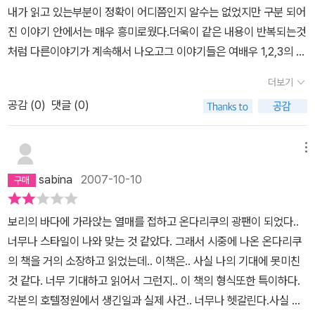
내가 읽고 있는부분이 정확이 어디쯤인지 알수는 없었지만 구분 되어
기이고 당신도 나도 세상이라는 극장 안에서는 늘 아주 작은 부분에
진 이야기 안에서는 매우 흥미로웠다.더욱이 같은 내용이 반복되는것
서 역전되는 입장에 있는 것입니다.다음에 뵐 때 당신은 관객일까요,
처럼 다른이야기가 계속해서 나오고그 이야기들은 여배우 1,2,3의 시
나는 배우일까요.아니면 그 반대일까요?어쨌거나 그날을 기다리며
선과 연극으로 보여주었다.읽는 당시에는 혼란스럽기만 하지만 이야
오늘은 작별을 고하겠습니다.다시 어느 정원에서 어느 극장에서 만나
더보기
기를 끝까지 다 읽고 나면 대강 무엇을 이야기 하는지 알수 있었던것
게 되겠지요(깊이 허리를 굽혀 인사하고, 살짝) <p.414>
공감 (
0
)
댓글 (0)
같다.마치 미로에서 빠져나와 높은곳에서 미로안을 들여다 보는것처
럼..
메뉴
sabina
2007-10-10
보리의 바다에 가라앉는 열매를 접하고 온다리쿠의 광팬이 되었다..
너무나 스타일이 나와 맞는 것 같았다. 그래서 시중에 나온 온다리쿠
의 책을 거의 소장하고 읽었는데.. 이책은.. 사실 나의 기대에 못미친
것 같다. 너무 기대하고 읽어서 그런지.. 이 책의 형식또한 특이하다.
각본의 호텔정원에서 생긴일과 실제 사건.. 너무나 헷갈린다.사실 이