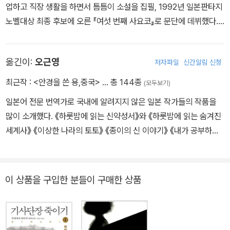
업하고 직장 생활을 하면서 틈틈이 소설을 집필, 1992년 일본판타지
노벨대상 최종 후보에 오른 『여섯 번째 사요코』로 문단에 데뷔했다.
2005년 『밤의 피크닉』으로 제26회 요시카와에이지 문학신인상과
제2회 서점대상을 수상했고, 2006년 『유지니아』로 제59회 일본추
옮긴이:
오근영
저자파일
신간알림 신청
리작가협회상, 2007년 『호텔 정원에서 생긴 일』로 제20회 야마모토
슈고로상을 수상하며 작품성과 대중성을 두루 갖춘 일본의 대표 작가
최근작 :
<안경을 쓴 용,중국>
… 총 144종
(모두보기)
로 확고하게 자리매김했다. 2016년에는 『꿀벌과 천둥』으로 제156
일본어 전문 번역가로 국내에 알려지지 않은 일본 작가들의 작품을
회 나오키상과 제14회 서점대상을 사상 최초로 동시에 수상하는 대
많이 소개했다. 《하룻밤에 읽는 신약성서》와 《하룻밤에 읽는 숨겨진
기록을 세우고, 일본 문학사상 최초로 서점대상 1위에 두 번 오른 작
세계사》 《이상한 나라의 토토》 《종이의 신 이야기》 《내가 공부하는
가가 되었다. 『초콜릿 코스모스』는 『꿀벌과 천둥』과 『스프링』으로 이
이유》 《르네상스의 미인들》 《생명의 릴레이》 들을 옮겼다.
어진, 무대 예술의 세계에 대한 탐구의 출발점이다. 뛰어난 재능을 지
닌 두 젊은 여성 배우의 이야기로, 자타공인 온다 리쿠표 『유리 가면』
이 상품을 구입한 분들이 구매한 상품
이라 불리며 수많은 독자를 그의 팬덤으로 끌어들였다. 연극, 그리고
연극을 만드는 사람들에 대한 찬사와 애정으로 가득 차 있는 이 작품
은, 마치 객석 맨 앞줄에 앉아 있는 듯한 강렬한 몰입과 소설에서만 볼
수 있는 아름다운 풍경을 선사한다. 판타지, 호러, 미스터리, SF 등