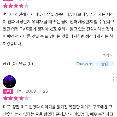
한다. 처음에 읽기 시작했을 때는 살짝 당혹스러울 밖에 없다. 같은 장
어한다. 타인으로부터의 시선을 차단하고 관리당하고 안전하고 기분
면을 여러 시각과 각도에서 반복, 재생하며 보여주고 첫 장면에서 감
좋은 장소로 도망치고 싶어한다. 그러는 한편 사람들은 둘러싸여 있
형식이 신선해서 재미있게 잘 읽었습니다.읽다보니 우리가 사는 세상
추어 두었던 정보들을 두 번째, 세 번째 재현으로 이어지면서 알려주
다는 것에 폐쇄감과 고독을 느낀다. 그래서 사람이 모이는 장소로 나
이 진짜 세상인지 우리가 잘 때 꾸는 꿈이 진짜 세상인지 알 수 없다고
며 사건의 구체적 상황들을 시각화 시켜주며 연극무대와 현실의 무대
가 많은 사람들 속의 한 사람임을 확인하지 않고는 견디지 못한다. 그
했던 어떤 TV프로가 생각이 났죠 우리가 알고 있는 진실이라는 것이
를 겹치게 하면서 시종일관 무대에서의 연기를 보여주는 재미와 흥미
리고 내부 정원은 항상 '보여지는' 운명에 있다. 애당초 사람의 시선
어쩌면 전혀 다른 것일 수 도 있다는 것을 다시한번 생각나게 하는 책
를 극대화시킨다. 기존의 소설들과는 느낌이 달랐지만 간만에 흥미진
없이는 성립할 수 없는 고간인 것이다. '보여진다'는 의식은 늘 허구를
이었습니다.
진하게 읽은 온다 리쿠의 소설이었다.
갖고 있다. 내부정원은 보는 자와 보여지는 자 쌍방에게 연기를 강요
더보기
한다. 그러므로 허구는 내부 정원 밖으로 펼쳐진다. <p.390>즐겁게
보셨습니까?당신은 우리 연극의 관객이었습니다.아니오. 당신은 언
공감 (
0
)
댓글 (0)
제나 세상이라는 극장 안에서 고독하게 하나의 객석을 차지하는 관객
입니다. 뭔가를 감상할 때 사람들은 한없이 고독합니다. 당신은 스스
메뉴
로 어떤 관객이 될지를 결정해야만 하고 박수를 칠지 자리를 박차고
나는.
2009-11-25
돌아갈지를 판단해야 합니다. 동시에 당신은 배우이기도 합니다. 당
신은 감상함으로써 감상을 당하고 당신 자신의 모습을, 눈 앞의 배우
미로. 정말 미로 같았다.이야기를 읽기전 복잡한 이야기 구조에 읽고
들 안에서 뚫어지게 보게 됩니다. 그리고 당신은 극장을 나가 이번에
난후 남는게 없다는 글을 봤었다.글쎄..난 재미있었다. 매우 복잡하고
는 밖에서 자신을 연기해야만 합니다.보는 것과 보여지는 것은 뒤집