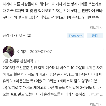
이루어진 구조를 통해 보여주는 실험적인 작품이다. - 책 소개.: 이중
루 갖춘 이 작품은 붐을 일으켰던 2년전 여름보다, 이제 나온지 한달
다. 기리노 나쓰오 <아웃>작가에 대한 비호감에도 불구하고, 너무
알아내가는 과정^^읽으면서도 약간은 섬뜩하면서도 절대 책에서 손
라거나 다른 사람들이 다 해놔서...라거나 하는 핑계거리를 쓰는거보
구조 이상의 구성 방식을 보이는 것에, 살짝 끌렸다. 오늘 신간 코너에
이 조금 지났을 뿐이지만 작가의 이름을 뛰어넘는 작품이 될 것이라
멋졌던 작품주인공 마사코를 포함한 네여자. 도시락 공장, 나이트 쉬
을 놓지 못하게 하는 재미가 있다. 단, 표지 그림이 영 아니다.왠지 가
다 지금 후다닥 책 몇 권 집어넣고 잠자는 것이 낫다는 판단하에 장바
있는 것을 보고, 훌렁훌렁 넘겨보다가 즉시 구입해버렸다. 시작은 조
고 생각된다.웅진에서 작품 고르는 눈이 있나보다. 2006년여름의 이
프트, 토막살인, 강력하다. 한 방 크게 맞은 기분이다. 미야베 미유키
슴아픈? 사랑얘기.. 사랑하는 남녀가 시대를 초월해가며 만나지만 만
구니의 책 몇권을 그냥 집어넣고 갈라하요!테마 주제....?이번 여름의
금 밋밋했지만, 책 표지의 설명만으로도 흥미는 그 한계를 넘어섰으
사카 코타로 붐에몸을 실었다 바로 발 빼버린 나같은 독자는 이제서
<나는 지갑이다>지갑들의 이야기. 미미여사의 초기작으로 <모방범
나는 순간은 한순간..다른 사람이 그 사람을 구하기 위해 노력하는 모
내 책읽기 테마는 말그대로 '자다말고 잡히는대로 책읽기'인지라 '도
니까. 어느 호텔의 정원에서 유명한 각본가가 독살된다. 다음 연극의
야 <집오리와 들오리의 코인로커>라던가 <오듀본의 기도>와 같은
더보기
>을 연상시킨다.여러 시점의 교차(지갑 열개니, 자그마치 열개의 시
습이라니,..그래도 러브스토리의 한계상 조금은 지루하고, 다른 이야
대체 이게 뭐야'라고 하면 할 말없음. OTL 일단 온다 리쿠, 라는 이
여주인공 후보였던 세 여배우는 살인 용의자로 지목되어 형사의 심문
평이 좋은 그의 작품을 다시 찾아볼 마음이 생겼다. <온다 리쿠>(恩
공감 (
17
)
댓글 (2)
선, 초기작부터 그 천재성을 보였던 미야베 미유키), 지갑의 시선이라
기에 비해 긴장감이 떨어지기에 그다지 좋아하지는 않는 작품이다..
름때문에.그리고 샤바케는... 2편도 아직 안읽었는데 역시 1편의 재미
을 받는다. 형사는 원래 각본가가 완성하려던 <고백>이란 모노드라
田陸) - 1964년 미야기현에서 태어나 와세다대 교육학부를 졸업했
는건 좀 어설프고 실험적이고, 미야베 미유키의 전체 작품 중에서 평
서랍을 가진 도코노 일가가 도호쿠마을 마키무라가문에 와서 일어나
때문에. 왜 내가 읽지 않은 책들이 많은데 자꾸 그 뒷편이 이리 빨리
마를 세 여배우에게 연기하게 하면서 살인의 증거를 찾으려 한다. 그
다. 1991년 제3회 일본 판타지노벨 대상 최종 후보작에 오른 <여섯
작 정도의 수준이라고 생각되지만, 미야베 미유키와 <모방범>에 애
는 사건이 주랄까? 신비한 느낌의 사토코아가씨가 주인공이긴 하지
나오는게냐구..ㅠ.ㅠ더운 여름엔, - 오늘 여기는 시원하다 못해 쌀쌀
이매지
2007-07-07
메뉴
러나 실제 현실과 그녀들의 연기가 복잡하게 얽히면서 어떤 것이 허
번째 사요코>(신초샤)로 문단에 데뷔했다. <밤의 피크닉>으로 제2
정을 가지고 있다면 읽어봄직하다. 제이슨 굿윈 <환관탐정 미스터
만... 한적한 농촌의 모습같으면서도 일본인이 쓴 책이라일본의 역사
해서 아침엔 닭살에 마구 추운 느낌때문에 일부러 뜨거운 차를 마셔
구이고, 어떤 것이 현실인지 그 경계가 모호해진다.: 현실과 허구의 경
회 서점대상 1위를 했고, 제26회 요시카와 에이지 문학상 신인상을
7월 첫째주 관심서적
야심>작가가 잘생겼다.....솔직히, 아직까지 뭘 읽었는지 잘 모르겠다.
를 담고있는.. 전쟁으로 고통을 겪지않은 사람이 어디있겠냐마는 어
줘야 했을 정도였지만. ㅡㅡ;;;;역시나 더운 여름엔 빈둥거리며 만화책
계가 모호해진다는 데에, 주목한다. 작가는 그 장면과 상황을 어떤 식
받았다. 2005년 발표한 <유지니아>는 제133회 나오키상 후보에 오
2006년 주간문춘 선정 걸작 미스터리 베스트 10 가운데 4위를 차지
내 여름을 더 덥게 만들어준 책. 온다 리쿠 <유지니아>뭔가 대단한
찌보면 가장 큰 피해자였던 우리나라보다 더 큰 피해를 입은 듯한 느
을 읽는게 최고여~ 안그라요? 그리고 언제나 빠지지 않는 여행
으로 처리할까. 과연 어떤 자기만의 특별한 표현을 선보이는 것일까.
른 동시에, 제59회 일본 추리작가 협회상 장편부문을 수상했다. 200
하기도 했던 히가시노 게이고의 붉은 손가락. (그 해 1위는 미야베 미
걸 써보려고 한 모양인데, 전혀 와닿지 않았다.모호한 결말과 혼돈스
낌이 드는.. 한편으로는 씁쓸한.. 그런 모순된 느낌도 든다..빛의 제국
서 아, 역시나... 장바구니 쳐다보고 있다가 결국은 장바구니 목록
+오늘 매장에서 구입했다.여름철 트로피컬 파르페 사건 | 원제 夏期
7년에는 <호텔 정원에서 생긴 일>로 제20회 야마모토 슈고로상을
유키의 <이름없는 독>이었고, 3위는 <바티스타 팀의 영광>이었
런 과정.실험..은 그만하고, 그냥 순정추리소설만 써주면 안될까
에서 한 번 만났었던 에이코와 도키코의 이야기.. 오셀로게임의 그 이
이 바뀌기 시작하고... 급기야 주문은 내일로 미루게 되는 사태발생.
限定トロピカルパフェ事件 (2006) 미각을 자극하는 독특한 제
수상했다.2005년 9월 <밤의 피크닉> 북폴리오2006년 3월 <삼월
다) 알기로 히가시노 게이고의 다른 책들도 이번달에 3권정도 더 나
요? 요코미조 세이지 <옥문도> 내 스타일임을 진즉 알았어야 하
후 이야기..뒤집느냐 뒤집히느냐가 문제였던 것이 빨래까지 번져버
그래도 내일은! (불끈!)그럼, 테마없는테마글, 된거유? 낄낄 뭐야~
목과 매력적인 캐릭터, 치밀한 두뇌 게임을 자랑하는 이 시리즈는, '일
은 붉은 구렁을> 북폴리오2006년 7월 <굽이치는 강가에서> 노블
오는 걸로 알고 있는데 이거 출간속도를 따라가지 못하겠다. ㅠ_ㅠ 표
는데, 매년 여름 사기만 하고 이제야 읽는다. 불길한 이름의 옥문도
린.. 근데 결말은..영....'미모의 천재 여류 화가의 죽음을 둘러싼 호러
왜 이미지가 안떠? 어쨌건 온다 리쿠의 도노코 가문 이야기.... '엔드
상 미스터리' 계열에 속한다. '일상 미스터리'란 살인사건 같은 극단적
마인2006년 12월 <네버랜드> 국일미디어2006년 12월 <보리의
지가 뭐 이리 심플할까 싶었는데 일본판 표지도 요거랑 똑같더라. 쩝.
에 가는 긴다이치. 나는 김전일을 싫어하니깐, 우리 할아버지 이름
미스터리'라는 제목답게, 그리고 온다리쿠의 작품답게 <불안한 동화
게임' 과 '민들레 공책'도 새로 나왔다. 온다 리쿠 아줌마가 다작을 썼
더보기