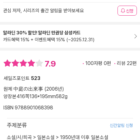
관심 저자, 시리즈의 출간 알림을 받아보세요
신청
알라딘 30% 할인! 알라딘 만권당 삼성카드
카드혜택 15% + 이벤트혜택 15% (~2025.12.31)
7.9
100자평 0편
리뷰 22편
세일즈포인트
523
원제 中庭の出來事 (2006년)
양장본
416쪽
136*195mm
582g
ISBN 9788901068398
주제분류
신간알림 신청
소설/시/희곡
>
일본소설
>
1950년대 이후 일본소설