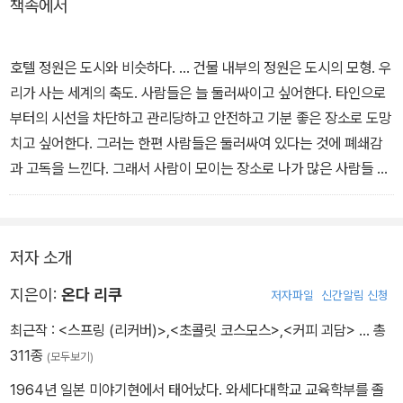
책속에서
다른 한편에서는 쇼핑몰의 중앙 정원에서 이상하게 죽은 어느 아가씨
와, 안개로 둘러싸인 숲 속 극장을 찾아가는 두 남자의 이야기가 전개
된다. 그리고 어느 아가씨의 이상한 죽음에 얽힌 이야기를 단골 카페
호텔 정원은 도시와 비슷하다. ... 건물 내부의 정원은 도시의 모형. 우
에서 우연히 듣게 된 각본가가 그것을 모티프로 작품을 창작하는 이
리가 사는 세계의 축도. 사람들은 늘 둘러싸이고 싶어한다. 타인으로
야기가 교차한다. 세 가지 이야기는 각각 '호텔 정원에서' '나그네들'
부터의 시선을 차단하고 관리당하고 안전하고 기분 좋은 장소로 도망
'<호텔 정원에서 생긴 일>'이란 제목 아래 복잡하게 얽힌다.
치고 싶어한다. 그러는 한편 사람들은 둘러싸여 있다는 것에 폐쇄감
과 고독을 느낀다. 그래서 사람이 모이는 장소로 나가 많은 사람들 속
의 한 사람임을 확인하지 않고는 견디지 못한다. 그리고 내부 정원은
항상 ‘보여지는’ 운명에 있다. ... '보여진다'는 의식은 늘 허구를 갖고
있다. 내부 정원은 보는 자와 보여지는 자 쌍방에게 연기를 강요한다.
저자 소개
그러므로 허구는 내부 정원 밖으로 펼쳐진다. - 본문 중에서
지은이:
온다 리쿠
저자파일
신간알림 신청
최근작 :
<스프링 (리커버)>
,
<초콜릿 코스모스>
,
<커피 괴담>
… 총
311종
(모두보기)
1964년 일본 미야기현에서 태어났다. 와세다대학교 교육학부를 졸