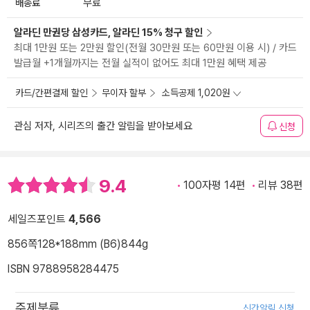
배송료
무료
알라딘 만권당 삼성카드, 알라딘 15% 청구 할인
최대 1만원 또는 2만원 할인(전월 30만원 또는 60만원 이용 시) / 카드
발급월 +1개월까지는 전월 실적이 없어도 최대 1만원 혜택 제공
카드/간편결제 할인
무이자 할부
소득공제 1,020원
관심 저자, 시리즈의 출간 알림을 받아보세요
신청
9.4
100자평 14편
리뷰 38편
세일즈포인트
4,566
856쪽
128*188mm (B6)
844g
ISBN 9788958284475
주제분류
신간알림 신청