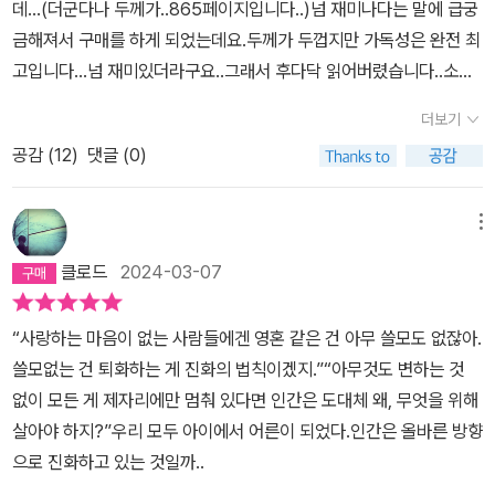
데...(더군다나 두께가..865페이지입니다..)넘 재미나다는 말에 급궁
경이 되는세상을 이야기하면, 철저한 신분 사회란다. 1지구부터 9지
의 씨앗이 싹을 틔우고 순식간에 타인을 압도하는 성장을 한다. 암울
코 온전하게 이해받지 못하고, 이해할 수 없다는 것을 설득력 있게 보
금해져서 구매를 하게 되었는데요.두께가 두껍지만 가독성은 완전 최
구로 사람들뿐만 아니라 구역도 나뉘어져 있어. 각 지구간의 이동도
하지만 마음에 드는 결론이다. 정의의 실현은 나의 유전자 트리가 붕
여준다. 니스와 러너, 버즈, 조이가 독백으로 들려주는 자신의 십 대
고입니다...넘 재미있더라구요..그래서 후다닥 읽어버렸습니다..소설
제한적이고, 발전 수준도 달라서 1지구와 9지구는 천지 차이였어. 이
괴되는 것을 지켜보는 것보다 하찮은 일. 종의 기원....모든 종은 사실
시절은 현재 이들의 모습과는 많이 다르다. 이들이 기억하는 그 시절
의 배경은 가상의 어느국가의 계급사회입니다.내용을 보면 '미래'라고
렇게 구역이 나뉜 것은 오래되었는데, 60여년 전에 이런 차별을 깨기
자신의 유전자를 지켜내는 일에 전투적으로 임하고 있고, 전쟁처럼
의 제이 역시 제각각 다른 모습이다. 니스가 보기에 제이는 가혹할 정
더보기
도 하기에는 좀 애매한데요...사회는 1지구부터 9지구까지 이루어져
위해서 9지구가 주도하여 폭동이일어난 적이 있단다. 12월의 폭동이
보존시킨 유전자와 그것이 품고 있는 악이 같은 방식으로 지켜지고
도로 스스로에게도 엄격한 재판관이자, 모든 인간관계에서 순결무구
공감 (
12
)
댓글 (0)
있고....상위, 중위, 하위의 사회로 구성되어있습니다특히 '9지구'는 6
라고 불렀는데, 이 결국실패로 돌아갔고, 그 사건 이후 차별은 더욱 심
대물림 되는 것이다. 우리가 익히 봐오던 대로.다른 장르로 재탄생 된
한 사람이다. 프라임스쿨에 입학하고도 친구들과 놀고 싶어서 일반
0년전 폭동이 실패한후 버려진 곳이며...살인과 폭동이 횡행하는 곳
해졌고, 지구간이동도 더 어려워졌단다.…주인공 다윈 영은 1지구에
다는 말을 들은 것도 같은데 몹시 어둡고 우울한 미래 세계가 기대되
학교를 택할 정도로 위대한 인간인 것이다. 그러나 동생 조이가 기억
이라며 어느지구사람들도 가기에 두려워 하는 곳인데요..주인공 '다
살고 있는 16살 남학생이었어. 프라임스쿨이라고 1지구에서도 엘리
메뉴
는 바다. - 나는 법을 만드는 일과 울타리를 치는 일은 원시적으로 동
하는 형은 죽이고 싶을 정도로 자신과 어머니를 괴롭힌 못된 인간일
윈 영'은 부와 권력이 몰려있는 '1지구'의 오만명의 아이들중..겨우 20
트만 다니는 최고 명문에 다니고 있었어. 다윈 영의아버지 니스 영은
질적인 작업이라고 생각한다. 다시 말해 역사를 거슬러 올라가 보면
뿐이다. 버즈는 제이가 프라임스쿨에 가지 않은 게 아니라 아버지 해
클로드
2024-03-07
0명만 들어간다는 최고의 학교 '프라임 스쿨'의 모범생입니다..소설은
문체부 차관인데, 문체부 차관은 미래의 대통령 자리라고 부를 정도
법을 처음 제정했던 인류의 정신과 자신의 집에 처음으로 울타리를
리 헌터가 종용한 것임을 알고 있었다. 그리고 제이가 그토록 자랑스
그가 한달에 한번, 집으로 돌아오는날 문교부 차관인 아버지 '니스
로 명망 있는 지위였단다. 그러니까 다윈 영의 집안은 명문 가문이라
둘렀던 인류의 정신 사이에 큰 차이가 없었을 것이라는 거지. - 163-
러워한 아버지가 실은 제이에게 큰 상처였다는 것도. 제이는 태양이
“사랑하는 마음이 없는 사람들에겐 영혼 같은 건 아무 쓸모도 없잖아.
영'의 절친이였던 '제이 헌터'의 추도식에 참여하는 장면으로 시작되
고 할 수 있어. 다윈 영이다니는 명문 프라임스쿨에 대해 좀더 이야기
교수님은 법 제정을 모두의 집에 공평하게 울타리를 쳐주는 일에 비
었다. 살다 보면 자연스레 친구와 동료들의 중심에 서게 되는 사람이
쓸모없는 건 퇴화하는 게 진화의 법칙이겠지.”“아무것도 변하는 것
는데요그런데 '다윈 영'이 추도식을 가는 이유는..사실..'제이 헌터'의
를 해보면, 나라의 인재를 키우는 곳으로 유명한데 모든 학생들이기
유하셨지만 현실에서 누구의 집에 어느 정도의 범위와 높이로 울타리
있는데, 제이가 바로 그런 사람이었다. 제이는 1지구의 적통 ‘도련
없이 모든 게 제자리에만 멈춰 있다면 인간은 도대체 왜, 무엇을 위해
조카인 '루미 헌터'때문이였는데요..'루미 헌터'를 만난 그는...자신의
숙 생활을 한단다. 예전에는 학기 내내 기숙생활을 했는데, 얼마전부
를 칠지는 1지구의 식견에 따라 달라지는 것 아닙니까? 그것도 다른
님’이면서도 늘 모험을 꿈꿨다. 프라임스쿨 입학시험에 합격했으면서
살아야 하지?”우리 모두 아이에서 어른이 되었다.인간은 올바른 방향
삼촌 '제이'의 의문의 죽음 이야기를 듣게 됩니다.'제이'는 9지구의 '강
터 한 달에 한번 주말에 집에 갈 수 있었어. 그때마다 다윈 영은 아버
지구의 삶은 전혀 알지 못하고 알려고도 하지 않는, 이 외딴 프라임스
도 “너희들이랑 노는 게 더 좋아.”라며 그 명예를 간단히 비웃어 버렸
으로 진화하고 있는 것일까..
도'들에게 살해당했다고 하지만..'루미'는 살인범이 '제이'가 아는 사람
지 니스 영과 함께 할아버지러너 영을 뵈러 갔단다. 어머니가 돌아가
쿨에 앉은 눈 먼 사람들의 눈을 통해서요. 그렇다면 거기에 ‘이상적
을 때는 친구지만 우러러볼 수밖에 없었다. 인생이 선사하는 모든 행