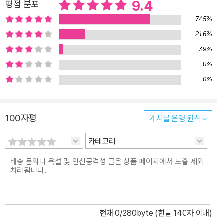
9.4
평점 분포
고 있는 문교부 차관이자 프라임스쿨 위원장을 맡고 있는 아버지 니
74.5%
스 영, 1지구 최고의 기숙학교 프라임스쿨의 모범생 다윈 영, 끊임없
21.6%
이 1지구를 비판하는 프라임스쿨의 아웃사이더 레오, 그리고 열여섯
3.9%
나이에 9지구 후디에게 살해당한 제이 삼촌 죽음의 진실을 밝히려는
루미 등. 이들의 사소한 버릇까지 알게 될 정도로 생생한 캐릭터들은
0%
여기, 이곳이 아닌 세계를 세밀하게 그려 나간다. 작가가 어찌나 세세
0%
하고 촘촘하게 이 시공간을 구축했는지, 읽다 보면 벤 헐크의 노래를
듣고 싶고, 호두나무 거리를 걷고 싶을 정도다. 우리가 주목해야 할 것
100자평
게시물 운영 원칙
은 작가의 보여주기 방식이다. 작가는 한꺼번에 많은 정보를 주지 않
는다. 주로 1지구 프라임스쿨을 다루지만 그것에서 9지구까지의 모
카테고리
든 것이 그려지고, 곳곳에 무심하게 놓여 있는 사소한 장치들은 작가
의 의도대로 자연스럽게 결정적 단서로 작용한다. 사진 한 장에 얽힌
비밀 작품은 언뜻 보면 루미가 제이 삼촌의 죽음에 얽힌 진실을 밝혀
나가는 것에 초점이 맞춰진 범죄추리소설 같다. 루미는 4지구 출신인
엄마와 결혼해 7급 공무원 서기직에 만족하며 사는 아빠 조이 헌터를
현재
0
/280byte (한글 140자 이내)
부끄러워한다. 그래서 늘 프리메라 여학교 교복으로 자신을 드러내길