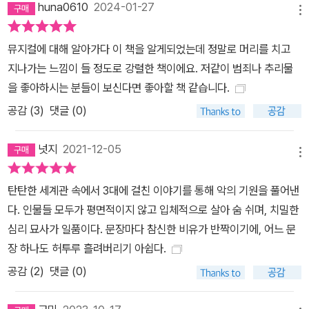
huna0610
2024-01-27
잡했거나 부주의했거나 해서.” “그런데 네 말대로라면 왜 그 사진들
메뉴
만 삭제한 거지? 같은 날 찍힌 다른 사진 두 장은 그대로 두고 말이
뮤지컬에 대해 알아가다 이 책을 알게되었는데 정말로 머리를 치고
야.” “모르겠어. 그 사진들에만 뭔가 다른 점이 있었는지, 아니면 그날
지나가는 느낌이 들 정도로 강렬한 책이에요. 저같이 범죄나 추리물
의 사진들을 다 삭제하면 너무 눈에 띌 것 같아서 부담스러웠던
을 좋아하시는 분들이 보신다면 좋아할 책 같습니다.
지……. 그건 더 생각해 봐야 해. 그런데 다윈, 나 지금 무서운 생각이
공감 (
3
)
댓글 (0)
들었어.” 루미답지 않게 목소리가 떨리고 있었다. 다윈은 이유도 모르
는 채 자기까지 초조한 기분이 들었다. “무서운 생각이라니?” “전에
넛지
2021-12-05
도 말했지만 이걸로 확실히 알겠어. 제이 삼촌을 죽인 범인은 절대 9
메뉴
지구 사람이 아니야. 1지구…… 그것도 상당히 높은 권력을 가지고 있
는 사람이 분명해.” (351쪽) 용의자를 찾아서 루미는 제이 삼촌을 죽
탄탄한 세계관 속에서 3대에 걸친 이야기를 통해 악의 기원을 풀어낸
인 범인이 9지구 후디가 아니라 1지구의 높은 권력을 가진 사람이라
다. 인물들 모두가 평면적이지 않고 입체적으로 살아 숨 쉬며, 치밀한
는 확신을 갖고, 조사에 박차를 가한다. 3급 이상 고위 공무원 가운데
심리 묘사가 일품이다. 문장마다 참신한 비유가 반짝이기에, 어느 문
제이 삼촌과 학창 시절을 함께 보낸 사람들을 조사하기 위해 아빠의
장 하나도 허투루 흘려버리기 아쉽다.
신분증을 몰래 빼내 서류를 신청한 루미는 유력한 용의자를 찾아낸
공감 (
2
)
댓글 (0)
다. 그는 리암 로이드라는 검사로 삼촌과 나이도 같고 같은 중학교 출
신이다. 루미는 프리메라 학생의 특권으로 직업 탐방 인터뷰를 신청