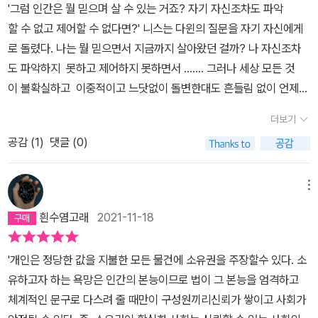
충 눈치는 챘지만..결말이 그렇게 될지는 몰랐습니다.ㅠ.ㅠ그리고 조
의 방에서 구한 사진이 있는 그 장소에 같이 가자고 했어.. 사유는모르
'그럼 인간은 뭘 믿으며 살 수 있는 거죠? 자기 자신조차도 파악
각자 너무나 새롭고 자기 자신조차 알 수 없는 방향으로 진화한다는
금씩 드러나는 비밀...그리고 각자 가문속의 숨겨진 이야기들이 드러
겠고, 짝사랑하던 루미가 만나자고 하는데 당연히 만나야겠지. 다윈
할 수 없고 제어할 수 없다면?' 니스는 다윈의 질문을 자기 자신에게
것을 보여주는지도. 『다윈 영의 악의 기원』은 다윈 영의 진화에 관한
나게 됩니다.단순히 '범인'을 찾는 범죄소설을 넘어..각자가 감추고 있
영은 그러겠다고 했어. 루미는 허름한 옷을 입고 나오라고 했는데, 그
로 돌렸다. 나는 뭘 믿으면서 지금까지 살아왔던 걸까? 나 자신조차
미싱링크를 추적해 나가는 과정이자 인간의 본질에 관한 실증적 보고
는 진실 속에서 '악'이 어떻게 진화하는지를 보여주는 작품인데요'악
이유는 사진 속 장소가 9지구이었기 때문이야. 각 지구간제한적이긴
도 파악하지 못하고 제어하지 못하면서 ……. 그러나 세상 모든 것
서다. 동시에 이곳, 우리의 이야기이기도 하다. 놀라운 상상력, 치밀한
의 평범성'이란 말도 생각나고 말이지요..결코 '사이코패스'들의 이야
하지만, 아주 불가능한 것은 아니었어. 직접 갈수는 없지만 하나 아래
이 불확실하고 이중적이고 느닷없이 돌변한대도 흔들림 없이 언제
장치, 입체적 캐릭터의 매력이 돋보이는 박지리의 영어덜트 소설은
기가 아닌...평범한 사람들이 저지르는 죄악들이니까요..그래서 저는
지구로 이동은 어느 정도 허용되어 그런 식으로 9지구까지 갔고, 1지
나 같은 자리를 지키고 있는 불멸의 나무 한 그루가 있었다. 쉴 수 있
새로운 스토리텔링에 목말라하는 우리 독자들에게 놀라운 선물이 될
더보기
'성선설'이 아닌 '성악설'을 믿습니다..아이들은 누가 가르치지 않아도
구의 사람처럼 보이지 않게 하려고 허름한 옷을 입고 간 거야. 그들이
는 그늘을 만들어 주고, 먹을 수 있는 열매를 맺어 주고, 이파리를 부
것이다.
공감 (
1
)
댓글 (0)
거짓말을 하고 욕을 배우듯이'악' 또한 알아서 '진화'하는게 아닌가?
도착한 9지구는 폐허 사회였고, 멸종해 가는 사회였단다. 아이들은
딪쳐 자장가를 연주해 주는. 니스는 싸늘한 바람을 막아 주는 따뜻
말입니다..처음에는 괜찮아보이던 사회도...사실 상위계급 사회사람
없어서 미래도 없어 보였어. 다윈 영과 루미는 태어나서처음으로 9지
한 보호막을 느끼며 다윈에게 말했다.'사랑……. 사랑은 믿어도 된단
들에게만 '유토피아'지..그 문제점이 드러나는데요..그런데 생각해보
구에 갔다가 실체를 보고 돌아왔어.3.다윈 영은 한 달에 한번씩 할아
다. 내 어머니가 나에게 주신사랑, 엄마가 너에게 주고 간 사랑, 내
메뉴
면 이게 소설속에서의 일만 아닌거 같습니다.표면적으로는 모두 평등
버지 집에 간다고 했잖아. 어느 달은 루미와 함께 갔는데, 루미도 다윈
가 다윈 너에게 주고 싶은사랑. 거기엔 어떤 의심과 불안도 없지. 아
흰수염고래
2021-11-18
한 우리나라...역시...비슷하지 않나요?비슷한 사람들끼리 모여살고,
영의 할아버지를 반가워했단다. 루미도 다윈 영을 좋아하는 것 같았
마 너도 나중에 부모가되면 네 자식에게 그런 사랑을 주게 될 거
결국 드러나지 않는 계급은 존재하니까요..이 소설은 '영어덜트'소설,
어.…루미는 호기심이 많은 아이인데, 루미는 30년 전 제이 삼촌의 죽
야.' 니스는 들여다본 적 없는 자기 마음 깊은 곳에 그런 생각이 씨앗
'개인은 정당한 값을 지불한 모든 물건에 소유권을 주장할수 있다. 소
'청소년 소설'이라고 하는데 말입니다..그런데 읽다보면...어른들이 읽
음을 추적하려고 했어. 제이 삼촌은 9지구에서 온 정체 불명의 사람
처럼 심어져 있었다는 것에 스스로도 낯선 기분이 들었다.'그러고 보
유하고자 하는 욕망은 인간의 본능이므로 법이 그 본능을 엄격하고
어도 손색이 없을 정도로내용도 좋고 던져주는 메세지도 괜찮은데
에 의해 살해되었다고알려져 있고, 그 사람을 잡지는 못했다고 했어.
면 재미있구나. 마음속에 알 수 없는 길을 품고 사 는 무서운 인간
체계적인 문구로 다스려 줄 때만이 구성원끼리신뢰가 쌓이고 사회가
요..너무 재미있게 읽어서 작가분에게 관심을 가지고 검색하다가..충
후드 티를입은 사람이었다는 것만 알고 있었지. 그러면서 다윈 영에
도 결국엔 사랑으로 진화한 것이라니.'