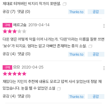
제대로 터져버린 박지리 작가의 포텐셜.
회를 전복시키려던 봉기는 실패로 끝났다. 역사에 ‘12월의 폭동’으로
공감 (
7
)
댓글 (0)
기록된 이 사건으로 9지구는 고도의 분리 정책과 더불어 완전히 자연
도태되었다. 루미와 다윈은 9지구에서 만난 아저씨의 도움으로 다른
에르고숨
2019-04-14
사진들에 있는 ‘D-9’의 (지금은 7,80대 노인들이 된) 후디들을 찾아
메뉴
간다. 그러나 막상 만나 본 그들은 삶의 의욕을 잃은 멸종돼 가는 사람
들일 뿐이다. 한낮에 살인이 일어나고 길거리엔 강도들이 득실댄다는
다윈 영은 어떻게 악을 이어 나가는가. ‘다윈’이라는 이름을 잘못 쓰면
9지구는 실상 전 지구에서 아무 범죄도 일어나지 않는 유일한 지구였
‘보수’가 되지요. 엄마는 없고 아빠만 존재하는 종의 소설.
던 것이다. 루미는 12월의 폭동 사진을 관리하고 있는 아카이브로 찾
공감 (
4
)
댓글 (0)
아가 검색을 하려 하지만, 이는 3급 이상의 고위 공무원에게만 권한
이 있음을 알게 된다. 루미는 다윈 영의 도움으로 니스 아저씨의 아이
므므
2020-04-25
메뉴
디와 비밀번호를 도용해 사진을 찾는다. 그런데 앨범에서 사라진 사
진이 이곳에서도 삭제되었다는 것을 알게 된다. 그와 동시에 중요한
재밌다는 지인의 추천에 내용도 모르고 덥썩 사서 읽었는데 정말 재
단서를 발견한다. “그래, 다윈. 누군가 고의적으로 삭제한 거야. 앨범
밌었습니다. 눈을 뗄 수 없었던 소설
에서 사라진 사진 한 장에, 우리가 9지구에 가져갔던 사진 세 장 중 한
공감 (
4
)
댓글 (0)
장까지 더해서 두 장을. 사진은 삭제했지만 파일 번호까지는 수정하
지 못했어. 그렇게까지 하는 데에는 프로그램을 다시 짜는 게 너무 복