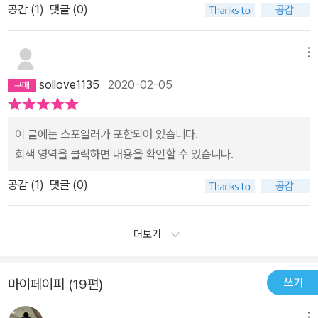
러너 영은 사실 9지구 출신이란다. 러너는16살 때 9지구에서 일어난
공감 (
1
)
댓글 (0)
구)은 자신을 거부할 것이 분명하므로. 그들은 대신 '호두'처럼 자신의
12월의 폭동을 주도한 사람 중에 한 명이었어. 그들의 폭동은 성공적
세계를 단단하게 구축한다. 호두 안에 들어있는 것은 새롭게 지저귀
이었고, 8지구, 7지구, 6지구가차례로 통합되었어. 그러던 중 러너
는 생명이 아니므로, 호두가 깨지려면 호두알의 의사와 관계없는 바
메뉴
영은 배신을 하고(이유는생각이 잘 안 나는구나…) 주동자들을 고발
깥으로부터의 '강한 충격'이 요구된다. 이때, 호두는 단단한 껍질, 즉
sollove1135
2020-02-05
하였어. 그러면서어떤 2지구의 집에 양아들로 들어갔는데, 폭동이 진
기득권층의 안락함과 삶의 주도권을 남의 손에 내어주기를 거부한다.
압되고나서 그 공이 커서 그들은 1지구로 승격이 되었단다. 이런내막
그래서 그들은 모자를 한 겹 더 뒤집어쓰고 끈을 잡기로 선택한다. 그
이 있었던 거야. 아빠가 처음 이야기할 때는 다윈 영의 집안이 1지구
들은 '비상' 대신 '머무름'을 택하면서 이전의 자신에게 종말을 고한다. ​
이 글에는 스포일러가 포함되어 있습니다.
의명문이라고 했는데, 사실 9지구 출신이었던 거야. 30년 전 제이는
<다윈 영의 악의 기원>은 서울예술단의 동명의 창작가무극을 통해서
회색 영역을 클릭하면 내용을 확인할 수 있습니다.
12월의 폭동에 관심을 가지고 조사를 했는데, 그때 친구인 니스 영의
접하게 되었다 - 당시 다른 진로를 준비하느라 삼연 중 단 한 차례도
공감 (
1
)
댓글 (0)
아버지 러너 영이 9지구 출신이고 12월의 폭동에 가담했던 사실을 알
볼 수 없었던 게 혼자 너무 서러웠다(뒤늦게 접한 넘버(뮤지컬의 노래
게 돼. 그리고 니스 영도 그 사실을눈치채고 말이야. 제이가 그 사실을
를 말한다)는 왜 그토록 아름다운지!). 박지리 작가님의 <다윈 영의
온 세상에 퍼뜨리기 전에 할 수 있는 일은무엇일까? 그래, 제이를 죽
악의 기원>을 처음 책으로 접했을 때는 누구든지 분량의 압박을 느낄
더보기
이는 거야. 그 사실이 온 세상에 드러나면 니스는 참을 수 없는 모욕과
수밖에 없을 것이다 - 나처럼 이미 그 작품의 팬인 사람한테도 말이
손가락질을 받을 것이 뻔했거든. 니스 영은 후드를 입고 9지구의 사
다. 이 책은 총 856페이지이다. 하지만, 다른 분들께 내가 쓴 후기는
쓰기
마이페이퍼 (19편)
람처럼 위장을 한 다음에 제이를죽였던 것이란다. 니스 영은 어쩔 수
다음과 같다: '저는 공연 못 보게 된 상황에서 거의 울면서 읽었어요
없는 선택이라고 생각했지만, 죄책감은상당히 컸어. 오랫동안 잠도
너무 재밌더라구요ㅋㅋㅋㅋㅋㅋ 두꺼운 게 오히려 되게 반가웠던 책
메뉴