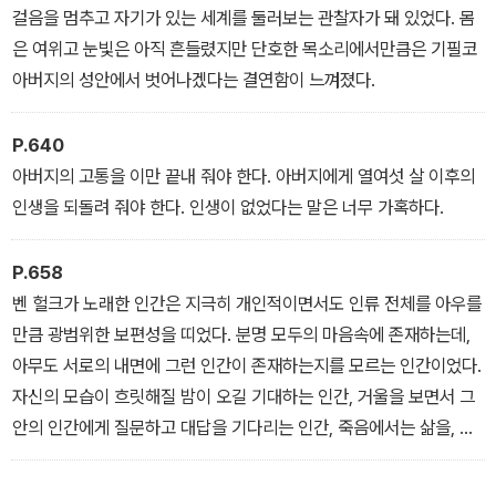
한 세계에도 이렇게 보이지 않는 얼룩은 있어. 어쩌면 우리가 모르는
걸음을 멈추고 자기가 있는 세계를 둘러보는 관찰자가 돼 있었다. 몸
곳은 훨씬 더 짙게 얼룩져 있는지도 모르지.”-레오 마샬
은 여위고 눈빛은 아직 흔들렸지만 단호한 목소리에서만큼은 기필코
아버지의 성안에서 벗어나겠다는 결연함이 느껴졌다.
죽고 싶을 만큼 아버지가 콤플렉스인 사람은 절대 아버지가 콤플렉스
라고 말할 수 없는 것이다.-버즈 마샬
P.640
아버지의 고통을 이만 끝내 줘야 한다. 아버지에게 열여섯 살 이후의
진실의 가치는 지나치게 과장되어 있다. 그것이 내가 믿는, 이 세상에
인생을 되돌려 줘야 한다. 인생이 없었다는 말은 너무 가혹하다.
서 유일하게 가치 있는 진실이다.-조이 헌터
P.658
“그래, 루미 네 말대로 식은 감자를 전해 받은 사람이 감자를 더 잘 살
벤 헐크가 노래한 인간은 지극히 개인적이면서도 인류 전체를 아우를
펴볼 순 있겠지. 그러나 그 감자가 얼마나 뜨거웠는지는 절대 알 수 없
만큼 광범위한 보편성을 띠었다. 분명 모두의 마음속에 존재하는데,
을 거야. 살가죽이 벗겨지는 화상을 입고 아파하는 사람을 보고는 뭐
아무도 서로의 내면에 그런 인간이 존재하는지를 모르는 인간이었다.
가 그리 뜨거웠냐 싶겠지.” -러너 영
자신의 모습이 흐릿해질 밤이 오길 기대하는 인간, 거울을 보면서 그
안의 인간에게 질문하고 대답을 기다리는 인간, 죽음에서는 삶을, 삶
에서는 죽음을 느끼는 인간. 모두의 인간이면서, 오직 나 하나만의 인
간…….