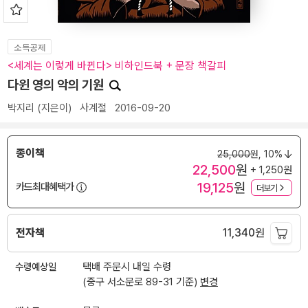
소득공제
<세계는 이렇게 바뀐다> 비하인드북 + 문장 책갈피
다윈 영의 악의 기원
박지리
(지은이)
사계절
2016-09-20
종이책
25,000
원,
10%
22,500
원
+ 1,250원
19,125
원
카드최대혜택가
더보기
전자책
11,340
원
수령예상일
택배 주문시 내일 수령
(중구 서소문로 89-31 기준)
변경