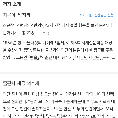
저자 소개
˝하지만 아무리 나이를 먹어도 아버지가 할아버지의 아들이란 사실엔
변함이 없잖아요. 저보다도 더 가까운 사이인걸요.˝
지은이:
박지리
저자파일
신간알림 신청
˝그게 말이다, 나도 왜 그러는지는 모르겠는데, 아주 오래전부터 아버
최근작 :
<번외>
,
<번외>
,
<3차 면접에서 돌발 행동을 보인 MAN에
지와 아들보다는 할아버지와 손자 사이가 더 쉬운거라는 말이 있더구
관하여>
… 총 21종
(모두보기)
나. 나만 그런 게 아니라 대부분의 사람들이 그렇게 느끼는 모양이야.
1985년 생. 스물다섯의 나이에 『합체』로 제8회 사계절문학상 대상
˝
을 수상하며 등단. 독특한 글쓰기와 인간의 본질에 대한 탐구로 주목
받았다. 그동안 『맨홀』『양춘단 대학 탐방기』『세븐틴 세븐틴』(공저)
『다윈 영의 악의 기원』『3차 면접에서 돌발 행동을 보인 MAN에 관
하여』를 썼으며, 『번외』는 작가의 마지막 작품이다.
출판사 제공 책소개
인간 진화에 관한 미싱 링크를 찾아서-인간은 선과 악의 변이와 선택
으로 진화한다. “분명 모두의 마음속에 존재하는데, 아무도 서로의 내
면에 그런 인간이 존재하는지 모르는 인간. 모두의 인간이면서, 오직
나 하나만의 인간!” 『합체』『맨홀』『양춘단 대학 탐방기』로 작가만의