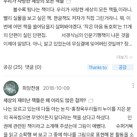
우리가 사랑한 세상의 모든 책들
를 가져오는 중요한 참고 자료이다. 셰익스피어의 <헨리 5세>에서
방향도 정해버린다.제이 삼촌을 죽인 이는 누구이며, 다윈 영의 미씽
은 '타락'보다는 '성장기'와 같은 당연한 수순을 밟아 나간다. 우리 역
같은 작가가 쓴 <사랑의 이해>는 드라마로 만들어졌다고 한다. 그 드
볼수록 탐나는 책이다. 우리가 사랑한 세상의 모든 책들,이라니.
찾는 모티브는 누군가(가령 스파이가) 자신의 신원을 감추고 다른 사
링크는 무엇일까, 그리고 다윈의 진화는 어느 방향으로 이루어진 걸
시 사회의 '추악함'과 스스로가 누리는, 혹은 누리지 못하는 '기득권'을
라마 제목은 들어봤는데 소설이 원작인지는 몰랐다. 이거 다 읽고 나
빨리 실물을 보고 싶은 책. 한글책도 저자가 직접 그린거라니. 뭐. 이
람을 대하는 게 어떠한 이유로든 정당화될 수 있는가의 질문이다. 스
까. 이 책에는 네 가지 이야기가 담겨 있다. 각각 모두 서늘하고 재미
절감하며 어른이 된다. 다윈이 어른이 되고, 소년기가 완전히 끝난 것
면 그 책도 읽어봐야겠다. 요즘에 책 살 때 자꾸만 출판사를 유심히 들
번에 어떤 책을 쓸어담을지 살펴봐야겠다. '작은 마음 동호회'는 11개
파이 신분을 숨기고 사랑하는 사람과 살아가는 게, 그게 공적으로 꼭
있는데 그 중에 가장 미스테리 스릴러라 불릴 만한 이야기는 <오버
처럼 보이면서 소설은 끝을 맺는다. 단순히 '성장'이라는 모티프만 놓
여다보게 된다. 민음사랑 문학동네는 워낙 구독 서비스에 잘 안 들어
의 단편이 실린 단편집. 서경식님의 인문기행책이 나온 것을
필요한 일일 수는 있어도, 사적으로는 정당화가 될 수 없다는 것이다.
랩, 오버랩 나이프>이다.단편 드라마로도 제작된 이 이야기는 신 또
고 보자면, 소년으로 남은 레오와 훌쩍 어른으로 변모해버린 다윈 중
오기 때문에 읽고 싶은 책이 민음사나 문동이면 구독 플랫폼에 올라
이제야 알았다. 아니, 알고 있었는데 무심결에 잊어버린것일까? 장바
이러한 상황은 <애착 효과>의 '회피형'에 해당하는 사람들이 (스파이
는 악마란 존재하는가, 삶은 정해진 것일까라는 의문을 던진다. 엄마
누가 정답을 쥐고 있는지 우리는 알 수 없다. 간직하는 것과 탈피하는
올 거라는 기대를 버리고 바로 구매 버튼을 누르게 된다. 그러고 보면
구니에 넣고 결제할 책이 늘어났다. 이번 주말에는 기필코 오십여년
가 아니더라도) 겪는 상황이다. <샤베르 대령>과 다르게 <헨리 5세
와 자신에게 폭력을 휘둘러 온 아버지. 죽음의 순간, 아들은 누군가의
것, 진실을 밝히는 것과 관용을 베푸는 것(혹은 싹을 잘라내는 것). 1
더보기
전자책 구독 서비스는 양날의 검이다. 구독 플랫폼에서 홍보 효과를
전에 나온 세로쓰기 세계문학책들을 정리해야겠다. 아버지가 보시던
>는 <리처드 2세>부터 읽어야 한다. 3. <에밀리 디킨슨 시 선집>은
속삭임을 듣고 엄마가 아버지를 만나지 못하게 하려고 과거로 간다.
지구와 프라임 스쿨에 요구되는 것은 무엇인가? 청소년 소설이라 단
공감 (
25
)
댓글 (0)
누릴 수도 있지만 반대로 구독 서비스에 들어올 거라는 생각 때문에
책이라 무심코 책장에 넣어뒀는데 요번에 봤더니 르 클레지오, 존 업
올해 가장 좋았던 책이다. 이 책을 읽고 매일 시 3편 정도 읽게 됐다.
순환되는 운명 속에 괴로움은 쌓여 가고, 결국 마지막에 웃는 자는 누
언하기에는 성인인 우리에게도 많은 질문거리를 던져주는 박지리 작
책을 안 사고 버티기도 한다. 전자책을 이용하는 나 같은 독자들에게
다이크... 아, 내가 갖고 있는 세계문학책들이! 세계사상전집도 엄청
알아들을 수 있는 시를 읽으려고 하는데 다행히도 김혜순 시인의 20
구였을까.'사랑'이라는 이름으로 자행되는 폭력은 너무 잔인했다. 폭
가님의 <다윈 영의 악의 기원>을 제발 읽어주시기를 바라면서 이 글
는 밀리나 크레마 북클럽 같은 구독 서비스는 한줄기 단비와도 같지
훌륭한 책들인데 아무래도 이제 읽기에는 무리인 듯 하여 이번 기회
희망찬샘
2018-10-09
메뉴
00년대 전후 작품은 알아 들을 수 있었다. 지금 읽는 <한 잔의 붉은
력에 길들여진 사람들은 그것이 사랑인 줄 알았고 벗어나지 못했다.
을 마친다.
만 실질적으로 출판 산업에 어떤 영향을 끼치는지 궁금하기는 하다.
에 정리를 해야할 듯 하다. 그렇게 되면 책장에 새로 꽂아넣을 수 있는
거울>은 사랑 시집이다.4. <0원으로 사는 삶>과 관련해서 경향신문
사랑하는 사람을 구하기 위한 일들이 결국 그 사람을 죽음으로 몰아
세상의 재미난 책들은 왜 이리도 많은 걸까?
(<광인>은 민음사에서 나온 책이다.) 요즘 한자 공부하는 게 재미있
책이 백여권쯤 되려나? 아, 이러면 또 새 책이 늘어날텐데. 책을 구입
의 기사 <7만평 숲과 더불어 사는 삶>이라는 기사를 공유하고 싶
갔다. 2. 역사 미스터리 통일신라 신문왕이 통치하던 시절, 오빠인 자
나는 모르고 있는데 다들 아는 눈치-홍정욱우리들의 누이를 지은 분
다. 중고등학교 때는 한자 과목이 그렇게도 싫었는데 책 읽는 걸 좋아
하지 않고 도서관을 이용할 수 있으면 좋으련만. 걸어서 가는 도서관
다. https://www.khan.co.kr/life/life-general/article/202304
은을 대신하여 자은이 된 미은은 당나라로 유학 갔다 금성으로 돌아
의 꼭꼭씹으면 무엇이든지 달다라는 책을 샀다고 하셨다. 인
하게 되고 여러가지 단어들의 뜻을 좀더 예민하게 분류해보고 싶어지
이 안되면 차타고 가는 도서관이라도 찾아가야 하려나. 이제는 정말
2816000015. 올해 접한 인상적인 결말로 <다윈 영의 악의 기원>
오게 되었다. 돌아오는 배 안에서 살인사건이 일어나고 '설자은'은 살
권에 관련된 책이라고 소개해 주셨는데 그림이 예뻤다. 슈퍼거북
면서부터 한자가 재밌어졌다. 이 책은 평이 상당히 좋길래 보관함에
슬슬 심각하게 고민을 해 봐야 해. 처음엔 관심없었는데
과 <성난 사람들 Beef>를 뽑고 싶다. 개인적으로는 둘 다 화해를 다
인사건을 해결하며 조금씩 왕의 눈에 들게 되는데...배에서 '주운' 망
을 읽고 소확행 써 보고 그 중에 하나를 그림으로 표현해 본 활동을 소
담아두었다가 연휴 전에 적립금 털면서 샀다. 이 책은 표지 색깔이 참