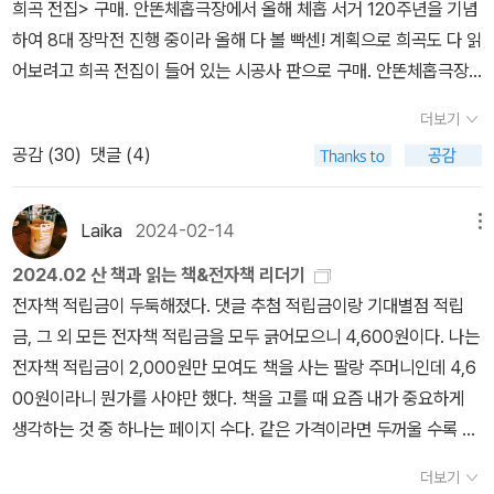
희곡 전집> 구매. 안똔체홉극장에서 올해 체홉 서거 120주년을 기념
그리고 괴로워하다 술을 먹고, 술주정으로혼잣말로 그 일에 관해 주
일어난다. 피해자는 이슬람 사원도 연구하는 다문화교류연구원 교류
이곳은 다윈과 루미의 목숨을 내걸지 않고도 힌트를 얻을 수 있는 곳
하여 8대 장막전 진행 중이라 올해 다 볼 빡센! 계획으로 희곡도 다 읽
저리 이야기했는데, 그 말들을 다윈 영이 의도치 않게 들었어. 다윈 영
자들이고, 오지영 형사는 이 사건을 맡게 된다.언론이 자극적으로 여
이 된다. ​이 책에 나오는 캐릭터들은 지극히 입체적이다. 대표적으로,
어보려고 희곡 전집이 들어 있는 시공사 판으로 구매. 안똔체홉극장
은 사실을 다 알게 된 거지… 아버지에 대한 심한 배신감에아파하고
론을 형성하고 경찰서 내에서는 사내정치로 오지영 형사를 압박하는
루미는 진실을 찾고자 하는 영민한 소녀의 틀에 갇히지 않는다. 삼촌
에서 <잉여인간 이바노프> 각본집도 샀다(빨간 책). 위트 앤 시니컬
괴로워했고, 아버지와 이야기도 하지 않으려고 했어. 하지만다윈은
와중에 사건은 또 다른 인물을 지목하는데... 우리 사회의 구조적 모순
의 죽음을 밝히는 데 집착하는 루미의 마음에는 가족애가 아닌 보다
더보기
에서는 <정희진의 공부>에 나와서 궁금해진 김소연 시인의 시집 <촉
아버지가 제이 삼촌을 죽였다는 사실만 알았지, 왜 죽였는지는 몰랐
을 잘 보여주면서 이야기도 흥미진진하여 몰입해서 읽었던 소설이다.
높은 지위에 대한 욕망이 기저에 깔려 있으며, 특권 의식, 인정 욕구,
공감 (
30
)
댓글 (4)
진하는 밤>과 어딘의 <활활발발>을 읽고 알게 된 고정희 시인의 시
어.…이 이야기는 앞으로 어떤 식으로 더 진행될 것 같니? 지금부터는
오지영 형사의 다음 사건이 기다려지기도 했고. 이번 국제도서전 갔
그리고 허영을 미처 감추지 못한다. 다윈의 틀에 짜맞춘 듯한 이상적
집 <이 시대의 아벨> 구매.오늘은 동양서림 매대에서 유희경 시인이
최대한 축약해서 이야기를 할게… 루미가 제이 삼촌이 죽은날 녹음된
을 때 작가님 신작 쓰고 있다고 하던데 얼른 나오면 좋겠다. 이 책은
임과 온화함, 모범적임 뒤에는 기득권층 특유의 '무지함'이 깃들어 있
계산을 하고 있었다. 알라딘 중고서점에서 구매한 박지리 작가의 <다
카세트 테이프가 들어 있는 카세트의 존재를 알게 되고 그것은 다름
Laika
2024-02-14
메뉴
대거상 해외부문 수상으로도 유명해졌다. 신선하지만 씁쓸한 맛이 느
다. 니스와 다윈은 도덕 의식으로 인해 끝없이 갈등하고 앓아눕게 되
윈 영의 악의 기원>. 내가 좋아하는 주제의 이야기는 아닐 것 같지만
아닌 레오 마샬의 아빠인 버즈 마샬의 것이고, 그 카세트는 그럼 어디
껴지는 소재를 가볍지도 너무 무겁지도 않게 잘 버무렸다고 생각했
나, 그들은 결국 자신의 삶을 포기하지 못한다. 러너의 선택과 권위적
2024.02 산 책과 읽는 책&전자책 리더기
박지리 작가이니 재밌을 것 같다. 맨 위 노란 책은 민음사 스탬프 이벤
에 있느냐… 그것은 버즈 마샬이 어렸을 때살았고 레오 마샬의 할아버
다.가까운 미래인 듯한 어느 날, 세상은 재난마저 돈벌이 수단으로 이
인 행동에는 삶에 대한 욕구와 짙은 방어 기제가 깔려 있다. ​다윈과 니
전자책 적립금이 두둑해졌다. 댓글 추첨 적립금이랑 기대별점 적립
트로 받은 민음북클럽 특별판 그림형제 동화집 <무서움을 배우러 나
지 피터 마샬의 집에 있다는 것을 알게 돼. 루미는 버즈 마샬에게 도움
용하고 있었다. 여행사는 재난으로 폐허가 된 지역을 관광하는 상품
스는 유사한 이유로 인하여 유사한 반응을 보이게 된다. 러너의 손자
금, 그 외 모든 전자책 적립금을 모두 긁어모으니 4,600원이다. 나는
선 소년 이야기>
을 청했고, 버즈는 그 카세트를 가져오게 되고 그걸 버즈 마샬과 다윈
을 만들었다. 이 '재난 여행'만을 파는 여행사 정글에서 10년 동안 일
가 아닌 아들인 니스가 보다 면밀하게 사건을 처리해나가야 했다는
전자책 적립금이 2,000원만 모여도 책을 사는 팔랑 주머니인데 4,6
영이 함께 들었어.다윈 영은 그 녹음테이프에 그 날 있었던 일이 녹음
한 수석 프로그래머 고요나는 회사에서 밀려날 위기에 처해 있었다.
점이 다를 것이다 - 니스는 러너와 실험을 한다는 명목 하에 니스의
00원이라니 뭔가를 사야만 했다. 책을 고를 때 요즘 내가 중요하게
이 안되었기를 바랬지만, 그 테이프에는제이삼촌이 죽기 전에 니스
재난 지역을 돌아보며 나는 안전하다는 느낌을 주도록 여행을 설계하
특징을 지워버리는 데 성공하고, 같은 동기로 문교부 차관의 자리까
생각하는 것 중 하나는 페이지 수다. 같은 가격이라면 두꺼울 수록 좋
영과 제이삼촌이 나누었던 이야기가 모두 담겨 있었어. 니스 영이 제
는 게 일이었던 그녀는 이제 자신이 살아남기 위해 발버둥을 치는데...
지 오르는 데 성공한다. 또한, 두 사람은 자신이 짊어진 죄로부터 영영
다. 요즘 현대인들이 영화를 배속재생 아니면 요약본으로 보는 이유
이 삼촌을죽였다는 이야기도 모두… 이때 다윈 영의 그때 한 행동은
더보기
사막의 싱크홀 '무이'에서는 어떤 일이 일어날까, 결국은 돈 앞에서 사
자유로울 수 없다. 니스는 30년 간 친구의 추도식을 열었고, 소설 내
가 시간 가성비 때문이라는데 나는 책 살 때 페이지 수를 계산하는 쪽