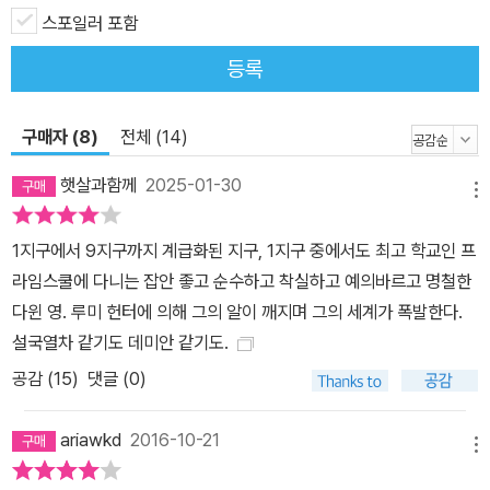
좋아하고, 위대한 사진작가 해리 헌터의 손녀이자, 프라임스쿨에 입
스포일러 포함
학하고도 그 학교에 가지 않은 제이 삼촌의 조카라는 사실에 자부심
등록
을 갖고 있다. 9지구 후디의 강도 침입으로 열여섯의 나이에 살해당
했다는 제이 삼촌의 죽음은 루미가 보기에 석연치 않은 부분이 많다.
구매자 (8)
전체 (14)
그날 새벽 아빠는 삼촌 방에서 말소리가 들렸다고 진술했는데, 뒤에
아무 소리도 못 들었다고 진술을 번복했다. 그리고 방에서 없어진 거
햇살과함께
2025-01-30
메뉴
라곤 단지 사진 한 장으로, 할아버지에게서 받은 12월의 폭동을 기록
한 사진들 중 하나다. 루미는 사라진 사진 한 장에 사건의 열쇠가 있다
1지구에서 9지구까지 계급화된 지구, 1지구 중에서도 최고 학교인 프
생각하고 이를 파헤쳐 나간다. “다윈 넌 미싱 링크란 게 뭔지 알지?”
라임스쿨에 다니는 잡안 좋고 순수하고 착실하고 예의바르고 명철한
다윈이 고개를 끄덕거리며 “인류 진화의 퍼즐을 맞출 수 있는 잃어버
다윈 영. 루미 헌터에 의해 그의 알이 깨지며 그의 세계가 폭발한다.
린 연결 고리?”라고 대답했다. “역시 진화론자답구나. 난 이 앨범에
설국열차 같기도 데미안 같기도.
서 사라진 사진 한 장이 일종의 미싱 링크처럼 느껴져. 사라진 사진이
공감 (
15
)
댓글 (0)
범인에게 어떤 의미를 가진 사진인지만 알아낼 수 있다면 삼촌을 죽
인 사람이 누군지도 알 수 있을 거야.”(58~59쪽) 두 사람은 사진의
ariawkd
2016-10-21
의미를 찾기 위해 태어나 처음으로 1지구를 벗어나 9지구로 향한다.
메뉴
60년 전 9지구 하층민들로부터 시작해 4지구 민중들까지 참여해 사