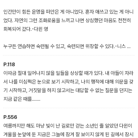
인간만이 힘든 운명을 떠안은 게 아니었다. 혼자 애쓰고 있는 게 아니
었다. 자연의 그런 조화로움을 느끼고 나면 상심했던 마음도 천천히
회복되어 갔다.-다윈 영
누구든 연습하면 숙련될 수 있고, 숙련되면 위장할 수 있다.-니스 영
어떤 형태든지 다른 사람들이 주는 관심은 즐겁고 기쁘게 받아들여야
P.118
한다. 생물이 햇빛의 에너지를 받아 성장하는 것처럼 인간은 타인의
이따금 절대 일어나지 않을 일들을 상상할 때가 있다. 내 아들이 자라
눈길을 통해 성장하는 존재이기 때문이다. 타인의 시선을 끄는 데 실
서 나를 미심쩍은 눈으로 보기 시작하고, 나의 행적에 대해 의문을 갖
패한 사람은 음지에서 자라는 식물처럼 우울하고 왜소해질 수밖에 없
기 시작하고, 거짓말을 하지 않고서는 대답할 수 없는 질문을 던지는
다. 그런 아이가 나이를 먹으면 4지구 출신 여자와 결혼해 거실에 값
지금 같은 때를…….
싼 정물화를 걸어 놓고 7급 서기관이라는 주변부 인생에 만족하며 사
는 어른이 될 것이다. -루미 헌터
P.556
여름까지만 해도 마냥 빛이 난 길로만 걷는 소년인 줄 알았던 다윈이
“다윈, 사람들이 그러지? 1지구는 완벽한 세계라고. 하지만 이 완벽
겨울을 눈앞에 둔 지금은 그늘에 잠겨 잘 보이지 않게 된 길에서 잠시