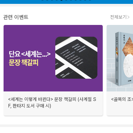
관련 이벤트
전체보기
<세계는 이렇게 바뀐다> 문장 책갈피 (사계절 S
<골목의 조
F, 판타지 도서 구매 시)