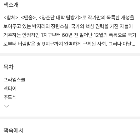
책소개
<합체>, <맨홀>, <양춘단 대학 탐방기>로 작가만의 독특한 개성을
보여주고 있는 박지리의 장편소설. 국가의 핵심 권력을 가진 자들이
거주하는 안정적인 1지구부터 60년 전 일어난 12월의 폭동으로 국가
로부터 버림받은 땅 9지구까지 완벽하게 구획된 사회. 그러나 아날로
그적인 통신수단이 주로 쓰이던 시절. 과거인지 미래인지 알 수 없는
시간대에 이 작품은 존재한다.
목차
12월의 폭동 이후 9지구 후디 출신에서 1지구에 정착한 러너 영, 30
프라임스쿨
년 동안 친구의 추도식을 변함없이 열어 주고 있는 문교부 차관이자
넥타이
프라임스쿨 위원장을 맡고 있는 아버지 니스 영, 1지구 최고의 기숙학
추도식
교 프라임스쿨의 모범생 다윈 영, 끊임없이 1지구를 비판하는 프라임
스쿨의 아웃사이더 레오, 그리고 열여섯 나이에 9지구 후디에게 살해
당한 제이 삼촌 죽음의 진실을 밝히려는 루미 등. 이들의 사소한 버릇
책속에서
까지 알게 될 정도로 생생한 캐릭터들은 여기, 이곳이 아닌 세계를 세
밀하게 그려 나간다.