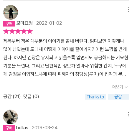
를 봤는데, 박지리라는 분이야. 책을 구입할 때 지은이를 슬쩍 보긴 했
이 해결하는 것으로 대신하고, 한편으로는 동급생 레오와 우정을 나
는데, 아빠가 처음 보는 한국작가이네, 이렇게만 봤지 자세하게는 보
메뉴
눈다. 레오는 법학 수업시간마다 날카로운 질문으로 교수와 대립각을
지 않았거든. 박지리님은 문학을 전공하지 않은 사람이라고 하더구
세우는 프라임스쿨의 아웃사이더이다. “그 이상적인 울타리의 기준
꼬마요정
2022-01-02
나. 그런데 800페이지가넘는 장편 소설을 쓰다니… 문학의 피를 가
은 늘 1지구가 정해야 하는 겁니까?” (…) “질문이 있는 것 같은데, 레
지고 태어난 사람인가 싶었단다.소설은 어떤 시대인지 확인이 안되는
오 마샬?” (…) “교수님은 지금껏 상위 지구를 벗어나 본 적이 한 번
제목부터 책은 대부분의 이야기를 끝내 버린다. 읽다보면 이렇게나
디스토피아가 된 세상에서일어나는 일을 그렸단다. 소설의 짜임새가
이라도 있으십니까?” 교수의 얼굴에 언짢은 주름이 짧게 접혔다가 펴
많이 남았는데 도대체 어떻게 이야기를 끌어가지? 이런 느낌을 받게
좋고, 긴장을 늦추지않게 하는 힘이 있었어. 디스토피아 소설의 대가
졌다. “내가 상위 지구를 벗어난 적이 있는지 없는지와 그 질문이 무
된다. 하지만 긴장은 유지되고 읽을수록 알면서도 궁금해지는 기묘한
마거릿 애트우드에 견주어도 지지 않는다고 아빠는 생각했단다. 그래
슨 상관이 있다는 거지?” “한 번이라도 하위 지구의 삶을 들여다보신
기분을 느낀다. 그리고 단편적인 정보가 얼마나 위험한 건지, 누구에
서 박지리라는 분을 아빠의 관심 리스트 작가에 올려 놓았어. 그분의
적이 있다면 이상적인 울타리가 자유와 안전을 보장해 준다는 말씀을
게 감정을 이입하느냐에 따라 피해자의 정당성(루미)이 집착과 무례
다른 책들도 읽어봐야겠다고 생각했어... 그런데 얼마 전에 알라딘 인
하지는 못하실 테니까요. 교수님은 법 제정을 모두의 집에 공평하게
로 비춰지는 지 깨달았다. 세상에 절대 선이 없을텐데 절대 악인들 있
터넷 서점에 제1회 박지리 문학상 수상작품이라며 어떤 책을 소개했
더보기
울타리를 쳐 주는 일에 비유하셨지만 현실에서 누구의 집에 어느 정
으랴. 결국 ‘선택’은 자기 몫일테고 그로 인해 일어나는 일들은 감당해
단다. 박지리 문학상? 보통 이름을 딴 문학상은 돌아가신 분의 이름
공감 (
21
)
댓글 (0)
도의 범위와 높이로 울타리를 칠지는 1지구의 식견에 따라 달라지는
야겠지. 마지막은 제발 아니길 바랐으나 생각했던 대로였다. 조이 아
을 따서 짓는데… 이상문학상, 황순원 문학상, 김유정 문학상 등등…
것 아닙니까? 그것도 다른 지구의 삶은 전혀 알지 못하고 알려고도
저씨가 좀 더 자신의 이야기를 했더라면 달라졌을까. 무릎 꿇은 인간
그런데 박지리 문학상? 설마? 아빠가알기로는 젊은 작가였던 것 같
하지 않는, 이 외딴 프라임스쿨에 앉은 눈먼 사람들의 눈을 통해서요.
이 아닌 두 발로 선 인간은 오만하고 신을 등졌다, 신이 있다면. 과연
메뉴
은데… 그래서 인터넷을 찾아왔더니…. ㅠㅠ박지리 님은 2016년에 3
그렇다면 거기에 ‘이상적인’이라는 문구를 붙여서는 안 될 것 같은데
‘사랑’으로 인한 갈등일까, 가진 것을 놓지 못해 일어나는 갈등일까.
2살의 젊은 나이에 요절하셨다고하는구나. 그제서야 박지리 님에 대
hellas
2019-03-24
요.” (…) “진짜 재앙은 그 설계에서 배제된 사람들이 12월에 다시 울
인간이란 어떤 존재인지 생각해본다. 유령의 삶이 아닌 자신의 삶을