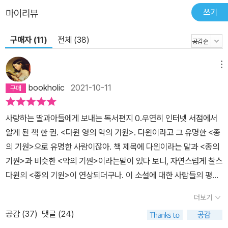
소년의 사진으로, 제이가 어른이 된 그 사람을 1지구에서 봤다며 찾아
쓰기
마이리뷰
서 척결하겠다고 늘 말하고 다녔다는 것이다. 버즈는 바쁘다는 핑계
를 대며 카세트를 못 찾겠다 했지만 사실은 젊은 시절 의절한 아버지
구매자 (11)
전체 (38)
의 집에 다시는 가고 싶지 않아서이다. 결국 카세트는 레오가 그동안
한 번도 가본 적 없는 할아버지 집의 아빠가 어렸을 때 쓰던 방에서 찾
메뉴
아낸다. 그런데 루미는 레오가 카세트를 찾았는지, 그 안에 테이프가
bookholic
2021-10-11
들어 있는지, 그 테이프에 범인의 목소리가 녹음되어 있는지 확인할
길이 없다. 크리스마스에 하위 지구로 떠난 레오가 시체로 돌아왔기
사랑하는 딸과아들에게 보내는 독서편지 0.우연히 인터넷 서점에서
때문이다. 9지구 후디에게 살해당한 것으로 추정되는 레오의 장례식
알게 된 책 한 권. <다윈 영의 악의 기원>. 다윈이라고 그 유명한 <종
에서 루미는 오열을 하고, 더는 자신의 빛을 죽은 삼촌의 존재를 찾는
의 기원>으로 유명한 사람이잖아. 책 제목에 다윈이라는 말과 <종의
데 쓰지 않으리라 결심한다. 안정적 사회의 모순 루미가 한창 범인을
기원>과 비슷한 <악의 기원>이라는말이 있다 보니, 자연스럽게 찰스
쫓고 있는 중에도 실은 독자들은 이미 범인이 누구인지 알고 있다. 범
다윈의 <종의 기원>이 연상되더구나. 이 소설에 대한 사람들의 평도
인의 존재는 이미 초반부터 드러나 있다. 프라임 스쿨의 모범생이자,
괜찮고 해서읽어보려고 샀어. 그런데 책 두께가 소위 말하는 벽돌책
아버지를 전적으로 신뢰하는 온화하고 겸손한 소년 다윈 영은 태어나
더보기
이더구나. 이렇게두꺼운 책인지 몰랐어. 이렇게 두꺼운 책을 써내는
서부터 해마다 제이 아저씨의 추도식에 참석하면서 자연스레 루미에
공감 (
37
)
댓글 (24)
필력을 가진 사람이 누구지? 이러면서 책날개에 써 있는 지은이 소개
게 호감을 갖게 된다. 다윈은 루미에 대한 관심을 제이 삼촌 사건을 같