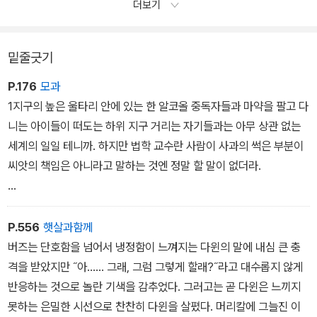
더보기
밑줄긋기
P.176
모과
1지구의 높은 울타리 안에 있는 한 알코올 중독자들과 마약을 팔고 다
니는 아이들이 떠도는 하위 지구 거리는 자기들과는 아무 상관 없는
세계의 일일 테니까. 하지만 법학 교수란 사람이 사과의 썩은 부분이
씨앗의 책임은 아니라고 말하는 것엔 정말 할 말이 없더라.
그만한 지위에 있는 사람이 네다섯 시간 거리에서 벌어지는 현실을
모르다는 건 정상참작의 사유가 아니라 가중처벌의 사유 아니야? 개
P.556
햇살과함께
선할 능력이 있으면서도 의도적으로 외면하고 방치해서 더 나빠지도
버즈는 단호함을 넘어서 냉정함이 느껴지는 다윈의 말에 내심 큰 충
록 조장하는 셈이니까. 물론 우리 역시 그 죄에서 자유롭진 않을테고.
격을 받았지만 ˝아...... 그래, 그럼 그렇게 할래?˝라고 대수롭지 않게
다윈, 1지구 사람들은 다 죄인이야. 난 우리에게 우리가 가진 땅만큼
반응하는 것으로 놀란 기색을 감추었다. 그러고는 곧 다윈은 느끼지
의 원죄가 있다고 생각해.
못하는 은밀한 시선으로 찬찬히 다윈을 살폈다. 머리칼에 그늘진 이