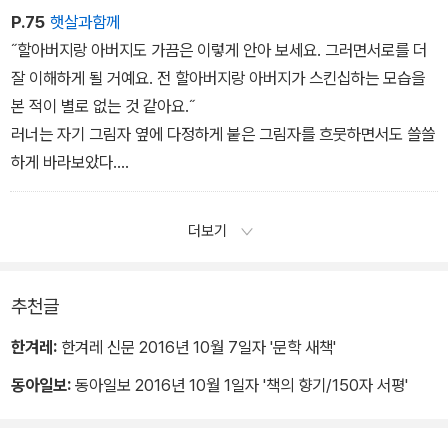
발전을 전혀 인정하지 않는 퇴보적인 관점이야. 인간이 더 나은 존재
P.75
햇살과함께
가 되기 위해 최선의 노력을 기울인다면 이전 세대의 영광은 이어지
˝할아버지랑 아버지도 가끔은 이렇게 안아 보세요. 그러면서로를 더
고 흠결은 사라진다고 하는 게 문명의 발달에도 부합되는 것 아니겠
잘 이해하게 될 거예요. 전 할아버지랑 아버지가 스킨십하는 모습을
어? 모든 인간은 과거에서 유래했지만, 그럼에도 모든 인간은 새로운
본 적이 별로 없는 것 같아요.˝
존재잖아.˝
러너는 자기 그림자 옆에 다정하게 붙은 그림자를 흐뭇하면서도 쓸쓸
이야기를 끝내는 순간 레오가 과장되게 박수를 쳤다.
하게 바라보았다.
˝내가 프라임스쿨에서 들은 모든 얘기들 중에 제일 감탄이나오는 이
˝별로가 아니라 아예 없을 거다. 나도 기억이 가물가물하니.˝
야기야. 학생회 애들도 여기서 네 강의를 들었어야 하는건데.˝
˝육체는 영혼을 담는 그릇이라고 하죠? 그릇끼리 부딪치지않는데 어
더보기
˝너무 그러니까 꼭 놀리는 것 같은데?˝
떻게 서로의 영혼을 느끼겠어요?˝
러너는 웃으며 다윈의 머리를 쓰다듬었다.
˝우리 다윈은 시인이구나.˝라고
추천글
˝바로 이거예요. 저한테 하듯이 아버지에게도 이렇게 해보세요.˝
한겨레:
한겨레 신문 2016년 10월 7일자 '문학 새책'
러너는 다윈의 머리를 쓰다듬었던 손으로 다시 손자의 어깨를 감싸
동아일보:
동아일보 2016년 10월 1일자 '책의 향기/150자 서평'
안으며 말했다.
˝글쎄다, 상상이 안 되는구나. 이젠 머리를 쓰다듬어 줄 나이도 지났
고.˝