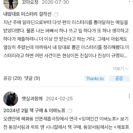
꼬마요정
2026-07-30
자지 못했어. 그 죄책감을 조금이라도지우기 위한 방법이 바로 추도
이었어요!' ​<다윈 영의 악의 기원>은 두꺼운 책을 짊어지고 다닐 만
식이었던 것이고, 오랫동안 해마다 추도식을 열었던 것이란다. 하지
내맘대로 미스터리 걸작선
한(이북을 선호하신다면 관계가 없을지도 모르겠다) 가치가 분명히
만 러너 영이 12월이 폭동의 주도자였다는 증거가 사진으로 남아있는
지난 주에 알라딘으로부터 다섯 편의 미스터리를 뽑아달라는 메일을
있다. 먼저, 청소년 소설이기 때문에 문장과 서사, 캐릭터 간의 관계
것을 알았어. 그것을 접근할 수 있는 것은 고위관리직이라는 것을 알
받았더랬다. 물론 나는 바빠서 하나 쓰고 일 하다가 또 하나 생각하고
및 갈등이 명확하다. 두 번째로, 이 책은 하나의 사회 혹은 언뜻 등장
고, 그는 사진을 없애기 위해서는 단 한가지 이유로 문체부 차관이 되
하다가 제출하려니 더 이상 안 받는다고 하는 거다. 그래서 아쉽게도
하고 말 법한 조연이 가진 사소한 이면까지 설득력 있게 서술하고 있
려고 노력했던 것이란다. 이것이 바로 30년 전 사건의 전말이었단다.
열심히 추렸는데 아까워서 내 맘대로 뽑은 미스터리를 정리해봤다.미
다. 개인적으로 가장 공감할 수 있었던 인물의 서사는 주연인 '루미 헌
…아무도 이 사실을 30년간모르고 있었는데, 루미가 다시 캐고 다니
스터리라고 하면 어떤 사건이든 현상이든 진실이나 진상이 규명되지
터'외에도 조연인 '조이 헌터'의 이야기였다. 이 소설은 그만큼 높은
는 거야. 사실 아무도모르고 있었던 건 아니야. 제이의 동생이자 루미
않은 상태에서 그 비밀을 풀어가는 이야기라고 할 수도 있겠다. 초자
몰입감과 완성도를 자랑한다. ​이 책은 주로 1지구 아이들(예외적으로
의 아빠인 조이가 알고 있었어… 그런데도 가만히 있었냐고? 사실 조
더보기
연적인 이야기이거나 알 수 없는 사건을 추리로 풀어가는 이야기로
2지구와 3지구 아이들까지)이 입학하는 '프라임 스쿨'을 배경으로 한
이가 형 제이를 엄청 싫어했거든. 조이는 엄마가 바람 피워 낳은 아이
공감 (
29
)
댓글 (9)
나눌 수 있는데, 경계가 모호한 경우도 있고 어떤 범주에 넣어야 할지
다. 기숙사제 명문고라는 배경은 확실히 매력적이다. '이튼 스쿨'을 배
인데, 제이도 이 사실을 알고있어서 조이를 푸대접하고 엄청 싫어했
모르는 경우도 있었다. 그러면 뭐 어떠랴, 그냥 내가 좋아하는 소설들
경으로 하는 <다시 찾은 브라이즈헤드>나 <모리스>처럼 말이다. 이
어. 물론 조이도 제이를 엄청 싫어했어. 조이는 우연히 니스 영이 제이
인 것을.대략 사회파 미스터리, 역사 미스터리, 오컬트 미스터리 이렇
폐쇄적인 공간은 다윈의 '완벽성'과 '무지함', 사건의 발단, 레오가 아
햇살과함께
2024-02-25
메뉴
를 죽인 것을 알게 되었는데, 조이는오히려 그런 니스 영을 더 따르고
게 나눠 봤는데, 생각보다 좋은 소설들이 많아서 고르기 힘들었다. 1.
버지에 대하여 느끼는 양가 감정, 레오와 다윈과의 우정, 루미의 열등
2024년 2월 책 구매 & 이바노프
좋아했어. 비밀도 끝까지 지켜주었고 말이야. 무서운 비밀들이 있었
사회파 미스터리 정말 재미있게 읽었다. 우리가 가진 공동체 의식이
감, 그리고 다윈이 느끼는 죄책감과 불안감을 종합적으로 표현해낸
오랜만에 혜화동 안똔체홉극장에서 연극 <잉여인간 이바노프> 보기
구나.4. 니스 영도 루미와 다윈 영이 30년 사건을 다시 캐고 다닌다
지나치게 배타적인 건 아닌지 고민했고, 같은 상황이라도 약자에게
다. 9지구가 가지는 삭막함과 황량함 또한 이 소설의 현실적이고 매
전 동양서림과 위트 앤 시니컬에서 책 구매. 동양서림에서는 <체호프
는 것을 알고 괴로워했어. 그 사건은여전히 그에게 트라우마였거든…
더 가혹해지는 사회가 슬펐다. 폭우가 쏟아지는 밤마다 살인사건이
력적인 부분 중 하나이다. '얻을 게 없어 범죄가 일어나지 않는다'는