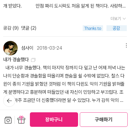
이제 새삼 관심이 가는 책들이 몇 권 눈에 띈다. 환타지 없는 여행,은
루고 있다고 생각한다. 하나는 봉합이고 다른 하나는 끝까지 가서 해
국의 백성인 목인곤과 함께 금성에서 일어나는 미스터리한 사건들을
개 받았다. 만점 짜리 도시락도 처음 알게 된 책이다. 사랑하는
예쁜데 흑백 전자책 리더기에 가둬두어야만 한다는 사실이 슬프다.
뭔가 했는데 인도 여행 가이드북을 쓴 사람이 환타,라네.환타지여행.
결하는 모양새다.
해결하기 시작한다. 산아의 아버지 독군 김무헌 사건은 아주 참혹했
사람을 위한 도시락을 만들고, 나만의 레시피를 꾸며보는 학습지도
이 책은 설 전부터 읽고 있는데 아직도 1권을 못 끝냈다ㅋㅋㅋㅋㅋ그
환타,는 환상을 깬다는 의미. 인도뿐 아니라 홍콩, 오키나와 역시. 여
더보기
다. 그리고 죽은 자은과 그 사실을 모르는 산아가 안타까웠다. 사건 하
재미있어 보인다. 동아리 활동에서 했는데, 아이들을 작품을 제대로
렇다고 재미가 없는 게 아니다. 뼈 때리는 문장도 너무 많고 나름의 스
행은 환상을 깨는 맛이다, 라고 하는데 오키나와에 대해서는 무엇을
공감 (
9
)
댓글 (2)
나 하나 재미있었는데, 자은은 언제까지 자신의 정체를 숨긴 채 활약
살펴보지 못했는데, 선생님을 위한 도시락 선물도 있었다며 좋아하는
토리도 있다. 도러시아와 캐소본 목사의 결혼 이야기가 일단 커다란
말하려하는지. 홍콩 시위대 속으로 들어가 그들의 이야기를 경청했다
할 수 있을까. 과거나 지금이나 자신의 삶을 자유롭게 선택하고 책임
모습에 우리 모두 미소를 ^^ 1학년 친구들과 낱말 공장 나라를
메인 스토리인데...둘 나이 차이가 무려 스물 일곱살이다 캐소본 목사
고 하는데. 만약 환타가 제주도를 여행한다면 어떨까. 아름다운 월정
지는 일이란 참 어렵구나 싶다. 왕의 눈에까지 들었으니, 이제 자은은
자신이 소중하게 생각하는 낱말 10가지를 적어보고 그것을 유목화하
가 45살, 도러시아가 18살......근데 도러시아가 원해서 한 결혼이다.
섬사이
2018-03-24
메뉴
리 바닷가를 바라보며 그 아름다운 바닷가에서 4.3의 대학살이 이루
왕의 일도 해결하고 자신이 누구인지도 깨닫게 될까. 그 여정이 길어
여 아이들이 소중하게 생각하는 단어들을 찾아본 이야기도 뜻깊었다.
설상가상 둘이 결혼하고나서 신혼여행지에서부터 삐그덕 거린다. 도
어졌음을 떠올리게 할까? 아니, 서경식님의 이야기처럼 제주도를 올
내가 경솔했다
지면 좋겠다는 생각이 들었다. 왕세자가 궁을 비운 때, 살인사건이 일
아이들이 가장 소중하게 여기는 단어는 과연? 어떤 목용탕이 좋
러시아에게 고등교육의 기회가 있었다면 캐소본 목사와 결혼을 하겠
때 비행기가 착륙을 준비하는 동안 그 아래에 파묻혀있는 사삼사건
내가 너무 경솔했다. 책의 마지막 장까지 다 덮고 난 어제 저녁 나는
어났다. 살인범으로 지목된 이는 정수 의녀. 현 의녀가 존경하고 좋아
아? 어떤 화장실이 좋아? 어떤 이불이 좋아? 시리즈 도서인데 아이
다는 엉뚱한 생각은 하지 않았을 거라고 장담할 수 있다. 지금 1권의
희생자들을 떠올리며 마음아프다고... 할까. ... 그래픽노블 모
나의 단순함과 경솔함을 떠올리며 한숨을 쉴 수밖에 없었다. 찰스 다
하는 스승이었다. 현 의녀는 스승이 범인이 아니라고 믿었고, 종사관
들의 반응이 뜨거웠다고 한다. 수영장의 작가의 작품 이상한
절반 이상 읽었는데 2권은 속도를 낼 수 있을까... 아마존 킨들에서 원
비딕은 엊그제 다 읽었다. 분명 텍스트로도 읽었었는데, 잘 기억이 나
윈이 종의 기원을 밝혔던 것처럼 이 책의 다윈도 악의 기원을 밝혀줄
어진과 함께 수사를 하게 되었다.왕의 가정폭력은 국가의 재난이었
집도 재미있다. 앵그리맨과 내가 엄마를 골랐어, 그리고 나의
서 전자책을 사봤다. 단어 뜻을 알려주는 Word Wise 기능이 너무 신
지 않...기도 하고. 그래픽노블로 읽으면서 새삼 느끼는건데, 어렸을
게 분명하다고 흥분하며 떠들었던 내 자신이 민망하고 부끄럽다. 조
다. 같은 조건이라도 신분에 따라 미치는 영향이나 결과가 달라졌다.
자전거까지. 이야기를 보면서 어떤 활동을 하면 좋을지도 함
기해서다. 원서 읽다가 사전 찾아보는 게 너무 귀찮아서 슬렁슬렁 읽
뒤로가
때 왜 이런 무서운 모비딕을 읽었을까...를 생각하지 않을 수 없다. 더
금만, 아주 조금만 더 신중했더라면 알 수 있었다. 누가 감히 악의 기
기
심한 압박 속에 사도세자는 미쳐갔고, 미친 짓을 한들 주변에서는 쉬
께 생각해 보니 참 좋다.모임에 학습지의 달인, 아이디어의 달인들이
었는데 이 기능은 그야말로 혁신이요 혁명이다. 이제서야 알게 된 것
구나 어렸을 때는 모비딕의 텍스트 자체가 재미없기도 했는데 말이
원을 밝힐 수 있을까. 그에 대한 증명이 가당키나 한 것인가. 너는
쉬했고, 결국 애꿎은 궁인들만 피해를 입었다. 정말로 세자가 범인일
넘쳐나서 참 좋다. 나는 이번에 박지리 작가에 대해 소개를 했고, 전
이 원통하다.아마존에 전자책을 사려고 들어가보니까 예상 외로 가격
더보기
다. 은희경님의 7년만의 장편! 다른 책들에 밀리면서 한국 소설
왜 그때 후드를 네온 강에 버리지 못했지? 왜 그 후드를 다시 집으로
보관함담기
선물하기
까.현 의녀와 종사관 어진은 범인을 찾고 잡을 수 있을까. 궁 안에서
이수 어린이에 대해 관심을 가지게 되었다고 이야기 했다. 이 모
장바구니
구매하기
대가 높았다. 13~15달러 정도인데 요즘 환율이 높아서 거의 이만원
공감 (
12
)
댓글 (4)
을 많이 읽어보지 못했는데 요즘, 특히 장르소설에 가까운 책들을 읽
갖고 와 원래 있던 지하실 상자 속에 그대로 넣어 두었지? 퇴근길에
벌어지는 핏빛 사건들은 잔혹하면서도 애처로웠다. 이 책의 범주는
임 안 했으면 어쩔 뻔 했을까?하나 보다 둘이 낫고, 둘 보다 셋이 확실
대다. 게다가 전자책이 종이책값보다 비싸기도 했다. 우리나라는 어