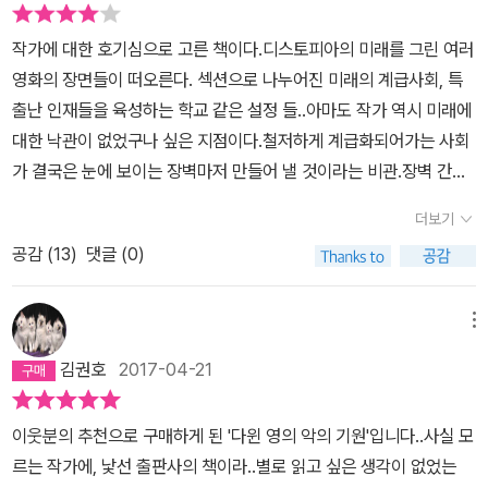
한 인터넷 글들을 자세히 찾아보았어.2010년 사계절 문학상 대상을
타리를 부수는 일이겠죠.”(164~165쪽) 작가는 프라임스쿨에서 주
살 수 없게 된 ‘그’ 역시 어떻게 살아갈 지 무척 궁금해진다. 어린 시절
받으면서 등단을 하고 이후 1년에 거의 한 작품씩 내면서활발히 활동
작가에 대한 호기심으로 고른 책이다.디스토피아의 미래를 그린 여러
요하게 다뤄지는 법학 수업을 통해 법의 형평성과 사회 구조의 모순
친구를 잃는 건 삶 전체를 잃어버리는 것이 아닐까.어린 시절 친구를
하셨는데…. 왜 그리 일찍 가셨는지… <다윈영의 악의 기원>이 박지
영화의 장면들이 떠오른다. 섹션으로 나누어진 미래의 계급사회, 특
을 보여준다. 또 제이의 죽음과 레오의 죽음에도 도저히 어쩔 수 없는
잃는 건 자신의 어린 시절 전체를 잃어버리는 것과도 같거든.'- P233
리 님의 마지막 책이었고, 이책을 출간하고 며칠 뒤에 돌아가셨다는
출난 인재들을 육성하는 학교 같은 설정 들..아마도 작가 역시 미래에
살인의 문제와 법의 효용이 맞물려 있다. “그런데 루미 네 추측이 전
사실도 알게 되었단다. 너무 슬프구나. 천재 작가의 짧은 삶. 사계절
대한 낙관이 없었구나 싶은 지점이다.철저하게 계급화되어가는 사회
부 맞는다면, 그건 그것대로 참 비극이라는 생각이 드는구나.” “무슨
출판사에서는 박지리 님을 기리는 차원에서박지리 문학상을 만들었
가 결국은 눈에 보이는 장벽마저 만들어 낼 것이라는 비관.장벽 간의
말씀이세요?” “우리가 어렸을 땐 지금과 사회 분위기가 많이 달랐단
다고 하는구나. 착한 출판사로구나. 아빠도박지리 님을 추모하면서
이동은 자유의지로 될 일이 아니라는 예언말이다.어쨌든 기본 설정이
다. 중위 지구 곳곳에 숨어 있는 12월의 폭동 가담자들을 찾아내느라
더보기
박지리 님의 작품들을 좀더 찾아 읽어봐야겠구나. 자, 그럼 오늘은 박
낯선 것이 아니어서 진입과 상상이 쉽고, 미성년인 주인공 캐릭터들
늘 긴장 상태였지. 가끔 뉴스엔 경찰이 저녁 식사를 하고 있는 어느 중
지리 님의 마지막 작품이 된, 역작 <다윈 영의 악의 기원>에 대한 이
공감 (
13
)
댓글 (0)
의 의도된 듯한 순수함음 차별과 편견을 도드라지게 보여주는 장치가
위 지구 가정을 급습해서 폭동에 가담한 혐의를 받는 남자를 끌고 가
야기를 해줄게…1.800페이지가 넘는 이야기다 보니, 구성도 복잡하
된다. 악의 없고 무해한 인물들의 서사가 지루해질 무렵 이 이야기의
는 장면이 나오곤 했단다. 다른 죄와 달리 한번 국가 반역자로 몰리면
고, 등장인물도 많이 나와서 너희들에게 잘 설명할 수 있을지 모르겠
본질이 드러난다.오류라는 오명에서 도망치려는 발버둥이 이야기를
구제할 방법이 없었지. 상위 지구는 그 분위기에서 자유로웠지만, 어
메뉴
지만, 에라모르겠다 정신으로 해볼게. 제대로 설명이 안되면 그 나름
진창으로, 한 가족의 타락으로 이끈다. 최고임이 증명되는 자들만이
쩌면 그게 누군가에겐 더 큰 공포를 주었을 수도 있지. 평온한 삶을 살
김권호
2017-04-21
대로 스포일러가 덜 될 수 있다는 생각으로… 소설의 시대적 배경은
세계를 이루는 곳은 최고의 자리에서 밀려나는 것이 죽음과 다르지
고 있다가 어느 날 갑자기 제이가 자신의 정체를 찾아 척결하겠다는
정확히 모르겠더구나. 인류 역사상 없는 시스템이라서 미래인 것 같
않기 때문일 것이다. 그리고 진실을 추적하는 멈춰있지 않은 인간이
말을 들었을 때, 얼마나 두려웠겠니?” (703쪽) 누구에게나 존재하는
이웃분의 추천으로 구매하게 된 '다윈 영의 악의 기원'입니다..사실 모
은데, 핸드폰이나 인터넷이없는 것으로 보아 과거인 것 같기도 하고…
자만과 편견으로 똘똘 뭉쳐진 외곬수라는 것, 그 자는 결코 진실을 알
미싱 링크 범죄추리소설이자 법소설이기도 한 이 작품은 그러나 주요
르는 작가에, 낯선 출판사의 책이라..별로 읽고 싶은 생각이 없었는
음. 평행 우주의또다른 지구에서 벌어진 일일까? 아무튼, 소설의 배
수 없다는 점도 무척 역설적이다. 해피엔딩은 없다. 새로운 세대에 악
하게는 인물들 간의 오해와 자기 고백을 통해 인간은 어느 누구도 결