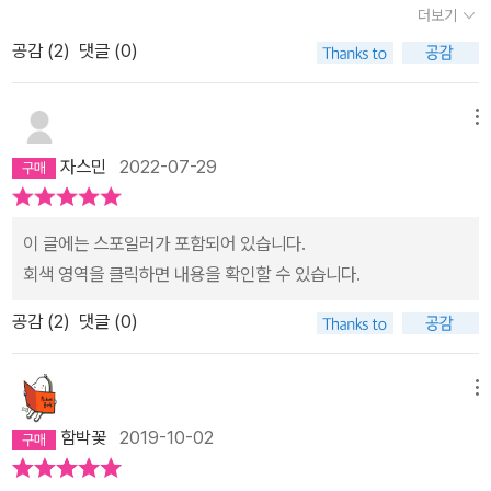
이였으며..그의 살인을 덮을정도로 권력이 있는 자라고 생각을 하고
시고 안 계신 것만 빼고는 참 보기 집안 분위가가 좋은 것 같구나.2.
더보기
인’이라는 문구를 붙여서는 안 될 것 같은데요. - 165- 뭐가 위선이라
운을 가지고 태어난 내 친구 제이 헌터. 단 한 번이라도, 한순간이라도
있는데요..그래서 이런 무의미한 '추도식'보다는 ..삼촌의 죽음의 진실
니스 영은 매년 어렸을 때 죽은 친구의 추도식을 주최하고 참석한단
는 거야? 자기가 있는 곳을 비판하는 게? 내가 보고 있는 세계를 비판
공감 (
2
)
댓글 (0)
제이는 고통이란 걸 겪은 적이 있을까. 마음이 무너지는 느낌을 받은
을 밝히는 것이 '진정한 추도식'이라고 생각하는 '루미'그러나 '루미'의
다. 올해로 벌써 30년째 이어졌어. 30년이라면가족들도 더 이상 추
하지 못하면 도대체 뭘 비판할 수 있는데? 천국을 비판할까, 있는지
적이 있을까. 아버지가 저지른 죄 때문에 자신의 존재가 더럽혀지는
아버지의 개입으로 이야기는 더이상 하지못합니다.그리고 다시 학교
도식을 안 가질 것 같은데, 니스 영은 해마다 추도식을 주최하고 참석
없는지 왜 사람들을 헷갈리게 하냐고? 너희들은 지옥에 떨어질까 무
기분을 맛본 적이 있을까. 뿌리 없는 존재가 되어 어딘가로 날아가 버
메뉴
로 돌아온 '다윈'그는 '오래된 물건'을 서로 교환하는날...'레오'와 만나
하고 있단다. 그 친구의 이름은 제이 헌터였어. 다윈 영은 아버지를 따
서워서 그런 생각도 못하지? 너희들이야말로 똑똑히 들어 둬. 내가
리고 싶었던 적이 있었을까. 그럴 리가……. 제이는 순결했다. 그리고
게 되고그와 할아버지의 다락에서 발견한 '오래된 후드'를 교환하고
라 해마다추도식에 참석하고 있어. 죽은 제이의 동생 조이도 참석을
자스민
2022-07-29
위선자라면 너희는 머리가 굳은 머저리들이야. 위선자는 최소한 뭐가
자기가 순결한 만큼 다른 사람들도 순결하기를 바랐다. (464~465
친구가 되는데요.그러나 '레오'는 '후드'를 입고 친구들과 무단으로 학
하고, 조이의딸 루미도 참석을 하는데, 다윈 영이 루미를 몰래 짝사랑
옳고 그른지라도 알지만 너희 같은 머저리들은 태어나 죽을 때까지
쪽) 다윈 영의 악의 기원 가장 놀라운 것은 다윈 영의 진화이다. 기후
교를 나갔다가 잡히고, 그는 '근신'에 처하게 됩니다.그런데 다른 아이
하고 있었어…프라임스쿨은 남학생들만 들어갈 수 있는데, 루미는 그
그런 걸 따져 볼 생각조차 못하지. - 169- 제목만으로도 완벽한 책이
가 전혀 다른 환경에서 자란 일란성 쌍둥이처럼 어느 순간 완전히 달
이 글에는 스포일러가 포함되어 있습니다.
들보다 유독 혹독한 처벌을 받는 '레오'사실 '할아버지'의 '후드'에는
에 버금가는 여학교인 프리메라 여학교에다니고 있었어. 올해 추도식
니까. 종의 기원이라니, 꼭 이 세상 모든 질문의 해답이 되는 문구같지
라진 다윈은 이후 그 쌍둥이의 존재조차 자기 안으로 흡수해 어딘가
회색 영역을 클릭하면 내용을 확인할 수 있습니다.
다른 비밀이 담겨있었는데 말입니다.다시 휴가를 맞이하여 집으로 돌
에 니스 영의 오랜 친구 버즈 마살이 찾아왔단다. 버즈 마샬은 유명한
않니? 업무를 보다 보면 가끔 그 문구를 입력할 일이 있는데, 그럴 때
위로 올라선 것 것처럼 거듭난다. 순수한 어린아이에서 선과 악의 괴
아온 '다윈'은 '루미'에게 연락하고'다윈'과 '루미'는 '제이'의 죽음의 진
다큐멘터리 감독으로 버즈미디어의 대표야. 그리고버즈 마샬의 아들
공감 (
2
)
댓글 (0)
마다 꼭 내가 인류의 비밀을 푸는 학자가 된 것 같은 기분이 든단다. -
로움을 견디고 성장하는 모습은 한편으로는 서늘하기도 하다. 너무
실을 밝히기 위해..한번도 나가본적 없는 '1지구'를 떠나...사람들이 모
레오 마샬도 프라임스쿨에 다니고 있고, 다윈 영처럼 모범생은 아니
3462019. mar.
순수했고, 지루할 만큼 평등했고, 지나치게 자기 아버지를 사랑했던
두 두려워하는 '9지구'로 향하는데요그러나 그들이 말한 '9지구'는 상
고 약간 반항기도있고, 돌출 행동도 해서 프라임스쿨에서 벌도 받고
다윈. 그런 사람은 루미 말대로 아무리 나이를 먹어도 영원히 아이일
메뉴
상하던 모습과 너무 달랐는데요...진실을 찾는 세명의 주인공 '다
그랬어. 다윈영과 레오 마샬은 반은 달라서 서로 모르고 지냈는데, 추
것이다. 어쩌면 작가는 다윈을 통해 사람은 누구나 타인은 들을 수 없
함박꽃
2019-10-02
윈','루미','레오'그리고 진실을 감추고 있는 어른들...마지막 결말은 정
도식 이후 학교에서 우연히 만나 친한 친구 사이가되었단다.…추도식
는 자기만의 목소리로 자신과 이야기한다는 점을 보여주고 싶었는지
말 충격적이였는데요..사실 범인과 왜 그 범인이 그런일을 했는지 대
이 끝나고 얼마 뒤에 다윈 영은 루미로부터 연락을 받았어. 제이 삼촌
도 모른다. 더 나아가 모든 인간은 과거에서 유래했지만 자연과 달리