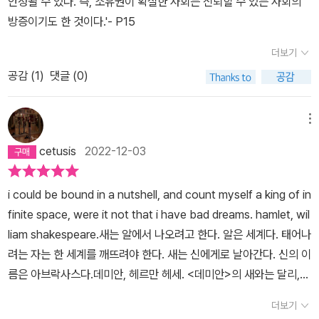
안정될 수 있다. 즉, 소유권이 확실한 사회는 신뢰할 수 있는 사회의
격적인 사실을 알게 되었습니다.ㅠㅠ정말 대단한 작가다...앞으로가
게 도움을 청했는데, 루미를 좋아하는 다윈 영이 거절할 리 없었지. 루
방증이기도 한 것이다.'- P15
기대된다고 생각했지만..그 앞으로가 ..ㅠㅠ....이 작품이 작가분의 마
미의 할아버지 해리헌터는 유명한 사진 작가셨어. 12월의 폭동 때도
지막 작품이라고 하네요...더군다나..이제 겨우 30대 초반인데..참 아
해리 헌터는 직접 9지구에가셔서 사진들을 찍었다고 했어. 그 사진들
더보기
쉬운 분이 젊은시절에 먼저 가셨다는 생각이...그래서 유작들이라도
은 모두 국가 기록 저장소인 아카이브란 곳에 저장되어 있었는데, 거
공감 (
1
)
댓글 (0)
찾아서 읽어봐야겠다는 생각을 했습니다.참 이런 소설이 드라마나 영
기는 아무나 접근하지 못하는 곳이었어. 다윈 영은 아버지 니스영의
화로 잘 만들어지면 대박일텐데 생각도 했구요..넘 재미있게 읽어서
아이디를 알아내어 접근을 했는데, 사진 3장이 사라져있는 것을 확인
묻혀버리기에는 안깝다는 생각도 들었습니다..저도 하마터면 놓칠뻔
메뉴
하였고, 그것이 중요한 단서라는 걸 직감했단다. 루미는 조사를 하면
했는데 말이에요...
할수록 제이 삼촌은 1지구의 누군가에게 죽음을 당했을 거라는 확신
cetusis
2022-12-03
이 들었어. 그래서 제이삼촌의 친구들을 조사했고, 유력한 사람으로,
지금은 검사가된 로이드라는 사람을 찾아갔는데, 그와 이야기를 해보
i could be bound in a nutshell, and count myself a king of in
니 무죄라 생각했어. 소설을 읽다가 중간 부분에 오면 제이 삼촌을 죽
finite space, were it not that i have bad dreams. hamlet, wil
인 사람이 누군인지 쉽게 추리를 할 수 있는데, 지은이 박지리 님도 그
liam shakespeare.새는 알에서 나오려고 한다. 알은 세계다. 태어나
걸 숨지기 않고 알려주었단다. 이 소설은 그저제이삼촌을 죽인 범인
려는 자는 한 세계를 깨뜨려야 한다. 새는 신에게로 날아간다. 신의 이
을 찾는 것이 아니니까 말이야. 악의 기원에 대한 이야기니까 말이야.
름은 아브락사스다.데미안, 헤르만 헤세. ​<데미안>의 새와는 달리,
중간에 범인을 알게 되어도 긴장감은 늦춰지기는커녕 더 세진단다.
다윈과 니스는 알을 깨고 나오는 것을 거부한다(러너의 경우, 무력한
이소설의 강점. …그럼 사건의 내막을 알려줄게.다윈 영의 할아버지
더보기
존재가 호두 안으로 회귀한다는 표현이 보다 적합할 것이다) - 신(1지