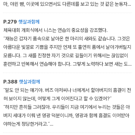
마, 야윈 뺨, 이곳에 있으면서도 다른데를 보고 있는 것 같은 눈동자...
………. 버즈는 오늘에야 비로소 다큐멘터리 해설자에 맞는 다윈의 특
성을 알아본 것이 어쩌면 이런 모습 때문일지도 모르겠다는 생각이
P.279
햇살과함께
들었다. 여름까지만 해도마냥 빛이 난 길로만 걷는 소년인줄 알았던
체육대회 개회식에서 니스는 연습의 중요성을 강조했다.
다윈이 겨울을 눈앞에 둔 지금은 그늘에 잠겨 잘 보이지 않게 된 길에
˝재능은 갑자기 품속으로 날아온 한 마리의 새와도 같습니다. 그것은
서 잠시 걸음을 멈추고 자기가 있는 세계를 둘러보는 관찰자가 돼 있
아름다운 빛깔로 기쁨을 주지만 언제 또 홀연히 품에서 날아가버릴지
었다. 몸은 여위고 눈빛은 아직 흔들렸지만 단호한 목소리에서만큼은
모릅니다. 그 새를 진정한 자기 것으로 길들이기 위해서는 끊임없이
기필코 아버지의 성안에서 벗어나겠다는 결연함이 느껴졌다.
훈련하고 반복해서 연습해야 합니다. 그렇게 노력하다 보면 새는 도
버즈는 그것이 무엇을 의미하는지 알았다. 다윈은 지금 애써 어른이
달할 수 없을 것 같았던 높은 이상으로 여러분을 이끌어 줄 것입니다.
되려 하는 것이다. 아무 씨앗도 날아들지 않는 정체된 하늘과 아직 충
오늘 여러분이 길들인 새가 하늘로 날아오르는 모습을 보게 되어 무
P.388
햇살과함께
분히 영양이 차오르지 않은 마른 토질에서 어떻게 갑자기 그런 변화
척 영광입니다. 승패를 떠나두기숙사는 모두 승리할 것입니다.˝
˝말도 안 되는 얘기야. 버즈 아저씨나 너에게서 할아버지의 흠결이 전
의 욕구를 싹 틔웠는지는 모르지만, 버즈는 다시 한 번 다윈이 프라임
혀 보이지 않는데, 어떻게 그게 이어진다고 할 수 있겠어?˝
스쿨을 대변할 목소리의 적임자임을 확신했다. 홀로서기 위해 내면에
˝하지만 흔히들 그러잖아. 우리들이 지금 여기에서 누리는 것들은 아
서 조용히 분투를 치르는 소년은 자신이 구현해 내고자 하는 프라임
버지 세대가 이뤄 낸 영광 덕분이니까, 영광과 함께 흠결도 이어받아
스쿨의 이상적인 모습 그대로였다.
야하는게 정당한거라고.˝
˝무슨 뜻인지는 알겠지만 영광과 흠결을 같은 방향에 두는 건 인간의