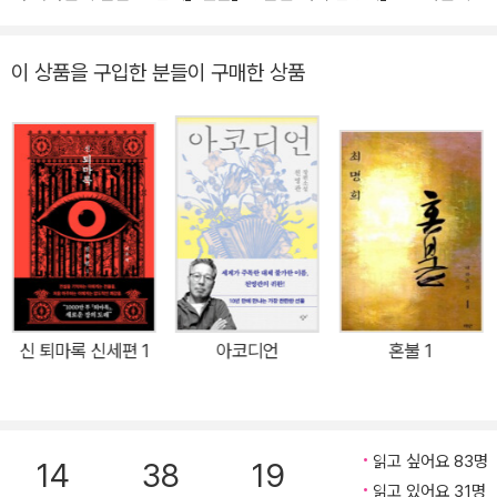
독특한 개성을 보여주고 있는 박지리의 신작. 이번 작품은 배경도 주
인공도 한국이 아니지만 작가가 구축해 낸 세계, 캐릭터, 그들의 삶을
이 상품을 구입한 분들이 구매한 상품
위해 반복될 수밖에 없는 숙명적인 사건들까지 너무나 견고하고 탄탄
해서 3천매나 되는 분량이 무색할 정도로 속도감 있게 읽힌다. 완전
히 새롭고 낯선 세계를 그리고 있지만 비현실적이지 않고, 계급사회
로 회귀한 미래를 보는 것처럼 삭막하게 느껴지다가도 고풍스러운 배
경과 캐릭터들의 우아한 분위기 덕에 클래식 한편을 읽는 듯 아련한
기분이 들기도 한다. 또한 한 인물의 죽음을 둘러싼 진실을 밝혀나가
는 과정은 치밀하게 짠 범죄추리소설처럼 시종일관 긴장감을 자아낸
다. 제아무리 발버둥 쳐도 벗어나기 힘든 ‘가족’이라는 굴레, 필연적으
로 저지르게 되는 살인의 문제와 법의 효용, 그를 둘러싼 부자간의 숭
신 퇴마록 신세편 1
아코디언
혼불 1
고한 사랑 등 3대에 이어 걸쳐지는 가혹한 운명의 수레바퀴는 인간이
가진 악의 본질을 다시금 생각하게 한다. 박지리는 누구인가 스물다
섯의 나이에 『합체』라는 작품을 통해 등단한 작가. 문학 전공자는 아
니지만 탁월한 스토리텔링으로 『맨홀』 『양춘단 대학 탐방기』 「세븐틴
읽고 싶어요 83명
14
38
19
세븐틴」 같은 작품을 썼다. 사계절문학상 심사위원 소설가 오정희로
읽고 있어요 31명