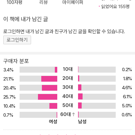
100자평
리뷰
마이페이퍼
부터 “이미 작가의 다음 작품을 기다리고 있다”는 평을 들은 작가는
읽었어요 155명
매번 펴내는 작품마다 풀어가는 이야기 스타일이 달라 독자들을 깜짝
이 책에 내가 남긴 글
놀래키는 것으로 유명하다. ‘난쏘공’과 체 게바라를 『합체』라는 작품
로그인하면 내가 남긴 글과 친구가 남긴 글을 확인할 수 있습니다.
으로 코믹하게 끌어들인 당돌한 신인은 『맨홀』에서는 삶의 구멍에 대
한 탁월한 메타포를 어두운 ‘맨홀’ 그 자체로 보여줬다. 또한『양춘단
로그인하기
대학 탐방기』에서는 대학 청소 노동자와 시간 강사 이야기를 만담 들
려주듯 맛깔스럽게 버무려냈다. 소설의 언어로 세상의 벽을 두드리는
구매자 분포
박지리가 이번에는 또 완전히 다른 스타일을 선보인다.『다윈 영의 악
10대
0.2%
3.4%
의 기원』이라는 제목이 보여주듯 작품은 다른 나라, 다른 시간대가 배
20대
1.8%
21.1%
경이다. 이 작품을 통해 작가는 무슨 이야기를 하려는 걸까? 낯설수
30대
4.6%
20.4%
록 더 익숙한 다윈 영의 세계 국가의 핵심 권력을 가진 자들이 거주하
40대
6.1%
25.7%
는 안정적인 1지구부터 60년 전 일어난 12월의 폭동으로 국가로부터
50대
5.0%
10.4%
버림받은 땅 9지구까지 완벽하게 구획된 사회. 그러나 아날로그적인
60대
0.6%
0.7%
통신수단이 주로 쓰이던 시절. 과거인지 미래인지 알 수 없는 시간대
여성
남성
에 이 작품은 존재한다. 12월의 폭동 이후 9지구 후디 출신에서 1지
구에 정착한 러너 영, 30년 동안 친구의 추도식을 변함없이 열어 주