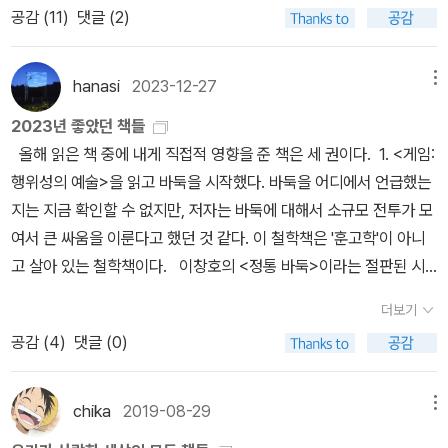
무엇일까? 너무뻔한 답일수도 있지만, 마지막 결론만 남겨두고 오늘
공감 (
11
)
댓글 (2)
람의 생명이나 존엄 따위는 다 소모품일 뿐인 상황은 전쟁 같은 극한
에서 수도 없이 스스로를 '살인자'라 지칭한다 - 이는 다윈에게 큰 충
수 가성비 주의자다. 책 사면서 쪽수 따지는 내 자신이 너무 속물 같아
독서 편지를 마쳐야겠구나.책을 덮으면서 정말 대단한 소설이라고 생
상황에서만 볼 수 있는 것이 아니었다. 800쪽이 넘는 책이지만 엄청
격으로 작용하기도 한다. 다윈은 아버지와 할아버지를 심판하고자 하
서 깜짝 놀랄 때가 있지만 어쩔 수가 없다. 자꾸만 페이지수를 보게 된
각했단다. 아빠가 오늘 이야기한 내용은 굵은 줄거리만 쫓아가면서
난 몰입감으로 읽어낼 수 있는 놀라운 책이다. 과거인지 미래인지 알
나, 아버지에 대한 사랑, 계급으로 이루어진 사회의 허위성, 그리고 자
다. 나름 합리화도 해본다. 어쨌든 페이지수가 많다는 건 작가가 할 말
hanasi
2023-12-27
메뉴
이야기했는데, 소소한에피소드들 더 많이 담겨 있단다.….지은이 박지
수 없는 때, 세상은 소수의 권력자들이 지배하고 있다.세상은 가장 안
신이 영위하는 특권(3세대인 다윈에게는 이제는 당연시되는 것들)은
이 많다는 것이고 할 말이 많다는 것은 나름대로 그 주제에 대해서 오
리 님께서 요절하시지 않았다면 더 많은 작품들을남겼을 텐데, 참 안
2023년 좋았던 책들
전한 구역이자 국가 권력의 핵심들이 거주하는 1구역부터 폭동이 일
그를 손쉽게 굴복시킨다. ​다윈은 삼대에 걸쳐 내려오는 죄의 굴레를
랜 시간 천착했다는 뜻이 아닐까, 라면서.오래 전에 보관함에 담아 두
타깝고도 슬프구나. 박지리 님이 남긴작품들을 하나씩 찾아 읽어봐야
올해 읽은 책 중에 내게 직접적 영향을 준 책은 세 권이다. 1. <게임:
어나 버려진 9구역까지 나뉘어져 있었고, 거주하는 구역이 곧 신분이
끊어내고자 한다. 정확하게 말하자면, 다윈이 끊어내고자 하는 것은,
었던 <다윈 영의 악의 기원>을 구입했다. 종이책으로 856쪽에 달하
겠구나. 다시 한번 지은이 박지리 님의 명복을 다시 한번 빌면서, 오늘
행위성의 예술>을 읽고 바둑을 시작했다. 바둑을 어디에서 언급했는
되어버렸다. 자신이 어느 구역에 거주하느냐에 따라 하는 일이 달라
러너와 니스와 그가 느꼈던, '불안'이 본질인 '죄의식'이었을 것이다.
는 벽돌 오브 벽돌책이다. 제목만 보고서는 상당히 딥한 이야기일 거
편지는 마치련다.PS:책의 첫 문장: 옛 수도원 건물을 기반으로 재건
지는 지금 확인할 수 없지만, 저자는 바둑에 대해서 소규모 전투가 모
졌고 받는 대우가 달라졌다.가장 높은 곳과 아득히 먼 낮은 곳. 두 곳
마지막 루미의 시점에서 비춰진 다윈은 초연한 모습의, 소년기를 지
라고 생각했는데 영어덜트 소설이라고 해서 마음을 조금 놓았다. 어
축한 프라임스쿨 교정 한가운데에는 위엄 어린 양식의 종탑이 하나
여서 큰 싸움을 이룬다고 했던 것 같다. 이 철학책은 '훈고학'이 아니
을 잇는 사람은 루미의 제이 삼촌이다. 프라임 스쿨의 우등생 다윈 영,
나쳐버린 존재로 등장한다. 분명 다윈은 니스와 다른 선택을 했다. 자
떤 평을 보니까 1984에 해리포터를 섞은 것 같은 이야기라고 하던
서있는데, 뿌리를 잊지 않으려는 학교 정책의 일환에서인지 수도원의
고 살아 있는 철학책이다. 이창호의 <정통 바둑>이라는 절판된 시
프라임 스쿨에서 기득권을 비판하는 아웃사이더 레오, 그리고 야망
신의 목을 손아귀에 쥐고 있던 친구를 고르고, 공포에 사로잡혀 '원
데, 기대가 된다. <끌리는 이야기는 어떻게 쓰는가>는 설 연휴 전에
색채가 많이 지워진 오늘날에도 기상 시간과 취침 시간이되면 종지기
리즈를 읽으며, 유튜브와 바둑 방송을 보고 온라인 바둑을 둬보면서
없이 자신의 삶에 만족하며 사는 아버지 조이 헌터를 부끄러워 하는
죄'를 제대로 삭제하지 못한 니스와는 달리, 다윈은 사태를 완전히 간
구매한 건데 아직도 안 읽었다. 창작에 대한 책, 책에 대한 책, 이런 걸
더보기
가 직접 탑으로 올라가 종을 친다.책의 끝 문장: 루미는 주저 없이 다
바둑을 익히고 있다. 바둑판과 바둑알도 구입했다.2. <베르타 이슬라
루미가 함께 살해당한 제이 삼촌의 범인을 찾는다.살인자를 찾는 추
파하지 못한 친구를 고른 채(다른 이를 골랐다면 분명 윤리적인 문제
상당히 좋아하는 편이다. 책이나 소설을 써보겠다는 꿈은 전혀 없다.
공감 (
4
)
댓글 (0)
윈의 손을 잡고 다윈이 이끄는 곳으로 걸어 나갔다.
>에 중요한 모티브를 제공하는 작품 두 개가 있다. 하나는 발자크의
리소설 같지만 그 범인을 찾는 과정에는 개인과 사회의 모순이 점철
가 뒤따랐을 것이지만...) '원죄'와 '불안'에 더 이상 의문을 가지지 않
책은 그저 읽는 게 최고라고 생각한다. 그렇지만 어딘가에는 매력적
<샤베르 대령>이다. 오랫동안 실종된 사람, 만약 그가 사망 신고도
되어 있다. 지구를 나누는 비합리성, 상위 지구를 차지한 이들의 야합,
을 것을 요구한다. 하지만 우리는 다윈이 불안의 굴레를 자신의 대에
인 이야기, 매력적인 책을 쓰기 위해 불철주야 노력하는 사람들이 있
되어 있고 알아보는 사람도 없다면 그는 신원을 증명해야 한다. 이 흥
더 높은 곳으로 가고자 어떤 짓도 마다않는 불순한 야심, 그리고 가진
chika
2019-08-29
메뉴
서 완전히 끊어낸 것인지 영영 알 수 없게 되어버렸을 뿐이다. ​박찬욱
다. 그 사람들이 어떤 생각을 갖고서 창작에 임하는지 궁금해서 이 책
미로운 상황을 다루는 <샤베르 대령>은 <베르타 이슬라>가 모티브
것을 잃지 않겠다는 이기심은 한 개인의 삶도 바꾸지만 사회 전체의
감독의 영화 스토커stoker와 유사한 <다윈 영의 악의 기원>속 다윈
을 사봤다.한국 소설도 좀 읽어야 할 것 같아서 <광인>을 구매했다.