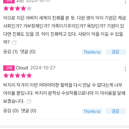
고민
2023-10-17
메뉴
해 로이드 검사를 만난다. 그러나 결국 로이드 검사 역시 삼촌의 존재
를 더 확실하게 각인해 주는 좋은 친구였을 뿐. 루미는 무죄라는 결론
악으로 지은 아버지 세계의 진화를 본 듯. 다윈 영의 악의 기원은 계급
을 내린다. 그러던 어느 날, 루미는 여느 때처럼 삼촌 방에서 삼촌이
사회인가? 가부장제인가? 가족이기주의인가? 욕망인가? 기원이 있
녹음한 30년 전 음악 방송을 듣다가 테이프에 녹음된 삼촌의 목소리
다면 진화도 있을 것. 악이 진화하고 있다. 사랑이 악을 이길 수 있을
를 듣는다. 그래서 이번엔 당시 테이프를 녹음한 카세트 찾기에 몰입
까?
한다. 삼촌의 평소 습관대로라면 살해당한 날 새벽에도 삼촌은 ‘미드
공감 (
1
)
댓글 (0)
나이트 뮤직’을 녹음했을지도 모른다. 그리고 거기에 범인의 말소리
가 녹음되었을 수도. 루미는 삼촌이 버즈 아저씨에게 선물받은 카세
Cloud
2024-10-27
트로 녹음을 했고, 그 카세트를 삼촌이 죽은 다음 돌려주었다는 이야
메뉴
기를 할머니한테서 듣는다. 버즈는 레오의 아빠이자 니스와 제이의
박지리 작가의 이런 어마어마한 필력을 다시 만날 수 없다는게 너무
어린 시절 친구다. 유명한 다큐멘터리 작가이자 버즈 미디어 대표로
아쉬울 뿐입니다. 박지리 문학상 수상작품으로나마 이 아쉬움을 달래
마약에 빠진 8지구 아이들 이야기를 다룬 다큐를 제작하는 등 사회
보겠습니다.
문제에 관심이 많다. 루미는 삼촌을 죽인 범인이 1지구의 고위 관료이
공감 (
0
)
댓글 (0)
고, 그것을 증명할 수 있는 유일한 단서가 버즈 아저씨의 카세트라 확
신한다. 루미는 버즈 아저씨를 만나 카세트 이야기를 나누다 사라진
사진이 무엇인지도 알게 된다. 얼굴에 특이한 점이 있는 9지구 후디