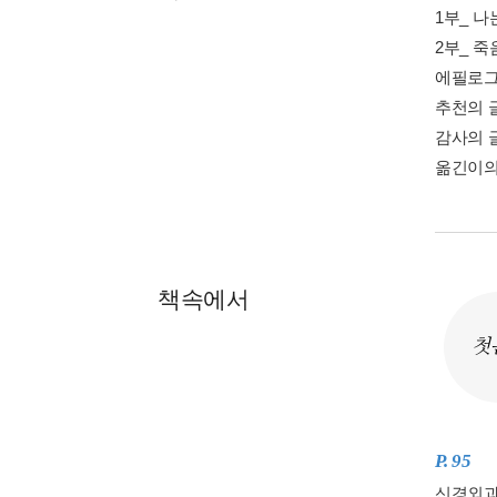
1부_ 
2부_ 
에필로그
추천의 
감사의 
옮긴이의
책속에서
첫
P. 95
신경외과