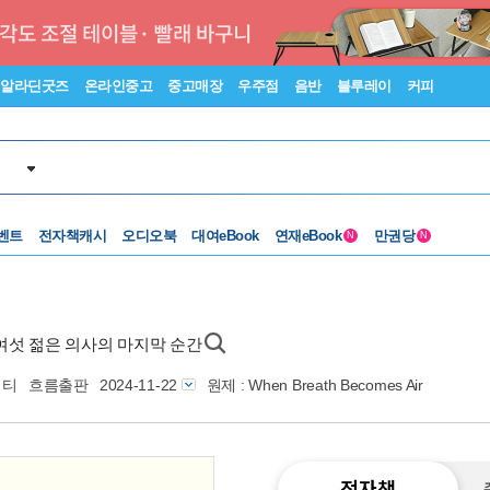
알라딘굿즈
온라인중고
중고매장
우주점
음반
블루레이
커피
벤트
전자책캐시
오디오북
대여eBook
연재eBook
만권당
N
N
른여섯 젊은 의사의 마지막 순간
니티
흐름출판
2024-11-22
원제 : When Breath Becomes Air
전자책