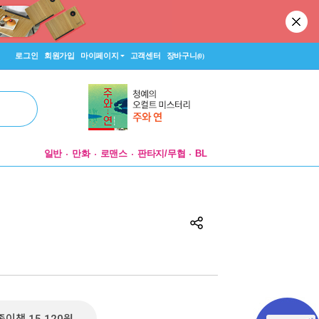
로그인
회원가입
마이페이지
고객센터
장바구니
(0)
일반
만화
로맨스
판타지/무협
BL