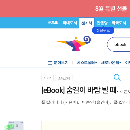
HOME
국내도서
만권당
외국도서
전자책
첫달무료
eBook
분야보기
베스트셀러
새로나온책
이
ePub
소득공제
[eBook] 숨결이 바람 될 때
- 서
폴 칼라니티
(지은이),
이종인
(옮긴이),
폴 칼라