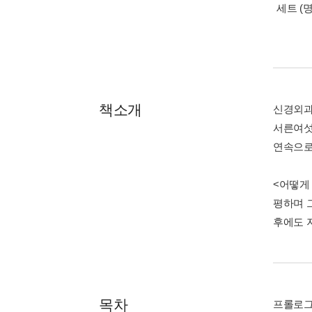
세트 (
책소개
신경외과
서른여섯
연속으로
<어떻게
평하며 
후에도 
목차
프롤로