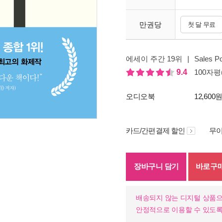
만권당
첫 달 무료
에세이 주간 19위
|
Sales Po
9.4
100자평(
오디오북
12,600
카드/간편결제 할인
무이
장바구니 담기
바로구
배송되지 않는 디지털 상품으
안정적으로 이용할 수 있도록