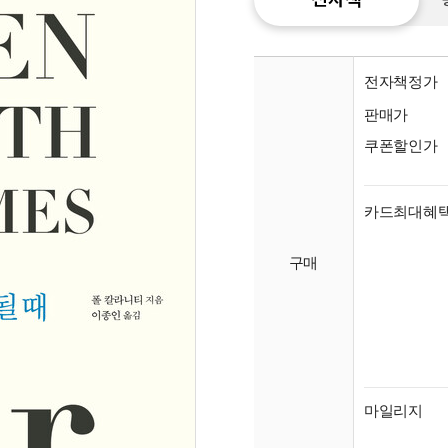
전자책정가
판매가
쿠폰할인가
카드최대혜
구매
종이
미리
입니
마일리지