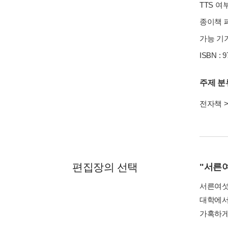
TTS 여
종이책 페이
가능 기기
ISBN : 
주제 분
전자책
편집장의 선택
"서른
서른여섯
대학에서
가혹하게