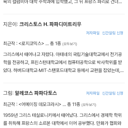
욕의 컬럼비아 대학 수학과에 입학했고, 그 뒤 프랑스 파리로 건너가
고등학문연구원(École Pratique des Hautes Études)에서 응용
수학 석사 학위를 받았다. 현재는 에세이와 소설을 집필하면서 연극
지은이:
크리스토스 H. 파파디미트리우
과 영화 감독으로 활동하고 있다. 두 번째 발표한 영화 <테트리엠(Te
triem)>은 1988년 베를린 국제 영화제에서 예술 영화에 주는 인터
저자파일
신간알림 신청
내셔널 센터 상(CICAE)을 받았다. 현재 그리스 아테네에 거주하고
최근작 :
<로지코믹스>
… 총 1종
(모두보기)
있다. <그가 미친 단 하나의 문제, 골드바흐의 추측(Uncle Petros a
그리스에서 태어나고 자랐다. 아테네의 국립기술대학교에서 전기공
nd Goldbach’s Conjecture)>은 35개 외국어로 번역 출간되었으
학을 전공하고, 프린스턴대학교에서 컴퓨터공학으로 박사학위를 받
며, 피터 박스올의 ‘죽기 전에 꼭 읽어야 할 책 1001권’에 선정되었다.
았다. 하버드대학교·MIT·스탠포드대학교 등에서 교편을 잡았는데,
빌 게이츠가 옛 제자 중 한 사람이다. 현재 캘리포니아대학교 버클리
캠퍼스의 전기공학 및 컴퓨터과학 교수로 재직하고 있으며, 락 밴드
그림:
알레코스 파파다토스
저자파일
신간알림 신청
에서 키보드 주자로 활약하고 있기도 하다. 알고리즘 이론, 컴퓨터의
복잡성과 게임 이론을 비롯해 여러 분야에 걸쳐서 연구를 하고 있으
최근작 :
<어메이징 데모크라시>
… 총 11종
(모두보기)
며, 해당 분야 전문 연구에서 세계적인 선구자로 알려져 있다. 유수 과
1959년 그리스 테살로니키에서 태어났다. 그리스에서 경제학 학위
학 저널들에 300여 편 이상의 오리지널 논문을 발표했으며, 그의 논
를 취득해 프랑스의 소르본 대학에서 이어 공부했다. 만화가 협회와
문들은 현재까지 2만 5천 번 이상 인용되고 있다. 미국예술과학아카