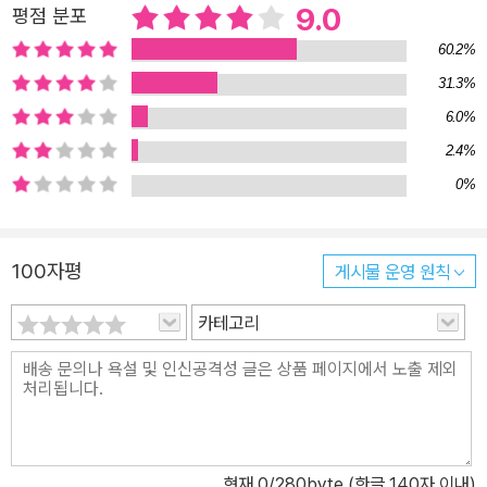
9.0
평점 분포
두 위태롭게 하며 결국 그를 정신병의 문턱까지 내모는데…….《로지
60.2%
코믹스》는 러셀의 내면적 갈등을 보여주면서 그 갈등을 러셀이 평생
31.3%
대답하고자 애쓴 영원한 질문들과 연관시킨다. 요컨대, 이 작품은 ‘이
6.0%
상적인 합리성과 결함 있고 덧없는 현실이 빚어내는 갈등’에 관한 이
야기다. 러셀, 칸토어, 화이트헤드, 힐베르트, 비트겐슈타인, 폰 노이
2.4%
만, 괴델, 튜링 등 19～20세기 위대한 사상가들의 지적 탐험을 생동
0%
감 넘치게 묘사한 혁신적 명작! 《로지코믹스》는 나치 독일이 폴란드
를 침공한 직후 미국 뉴욕의 어느 대학에서 러셀이 ‘인간사에서 논리
100자평
게시물 운영 원칙
의 역할’이라는 주제로 강연을 펼치는 것으로부터 이야기가 시작된
다. 러셀의 삶에 있었던 굵직굵직한 사건들을 회상하는 기법으로 이
카테고리
야기가 전개되며, 러셀의 내레이션을 골자로 러셀의 개인사뿐 아니라
당대 상황에 속했던 실존 인물들의 이야기가 실감 나게 재현된다. 그
리고 저자들이 《로지코믹스》를 창작하는 과정에서 부딪힌 고민의 순
간들을 재미있는 에피소드로 녹여 군데군데 삽입함으로써, 이야기 흐
름에서 독자들이 미처 포착하지 못한 주제나 이해하지 못한 맥락을
현재
0
/280byte (한글 140자 이내)
친절하게 풀어준다. 1880년대부터 1930년대까지 수학자들과 논리