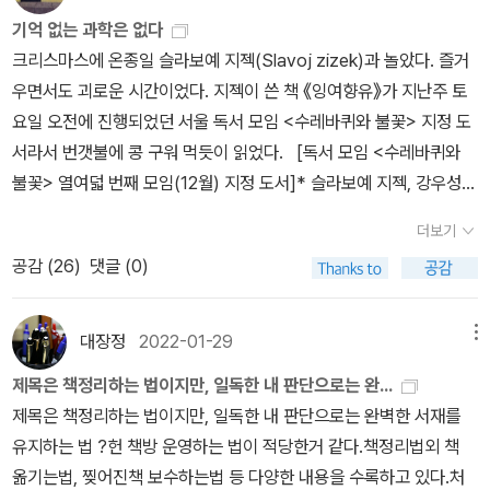
딸들> 1904년 그리스 신화 속에 등장하는 다나오스의 딸들은 아버
셀의 말년에 수학자나 논리학자로서의 퐁모보다 철학자로서 사회에
기억 없는 과학은 없다
지의 명령에 따라 한 사람을 제외하고는 결혼 첫날밤에 남편의 목을
대한 적극적인 발언을 한 운동가로서의 풍모는 그런 기나긴 우회를
크리스마스에 온종일 슬라보예 지젝(Slavoj zizek)과 놀았다. 즐거
베었다. 그래서 그들은 신들의 노여움을 사게 되어서 지옥에서 구멍
통하여 얻은 실천이 아닌가 한다.사실 만화라는 매체의 특성 상 편하
우면서도 괴로운 시간이었다. 지젝이 쓴 책 《잉여향유》가 지난주 토
뚫린 물통에다 물을 부어 채워야 하는 벌을 받게 되었다. 논리학자들
게 읽을 수 있었지만, 이 책을 얼마나 이해하고 있는지에 대해서는 말
요일 오전에 진행되었던 서울 독서 모임 <수레바퀴와 불꽃> 지정 도
의 고통은 그리스 신화 속에 등장하는 다나오스의 딸들처럼 밑빠진
하기 어렵다. 그 시대의 풍모와 지적 논쟁에 대한 단편적 이해가 전부
서라서 번갯불에 콩 구워 먹듯이 읽었다. [독서 모임 <수레바퀴와
독에 물을 붓는 것과 마찬가지다. ' 토대를 이루는 체계에 토대가 없
일 듯하다. 하지만 철학에 대해 관심이 있는 사람들에게 이 책은 훌륭
불꽃> 열여덟 번째 모임(12월) 지정 도서]* 슬라보예 지젝, 강우성
는 ' 아이러니한 상황을 견디면서 혹은 절대로 증명할 수 없다는 것을
한 입문서가 되지 않을까 한다. 무엇보다 철학은 현실과 따로 떨어져
옮김 《잉여향유: 당황하지 않는 사람들을 위한 길잡이》 (북스힐, 202
더보기
알면서도 어떻게든 확고한 기반을 마련하기 위해서 자신 스스로 논리
있지 않다는 점에서... 그리고 합리성과 비합리성의 상호 통일된 정서
4년)어영부영 이 책, 저 책 읽는 못된 독서 습관 때문에 독서 모임 지
학의 광기 속으로 빠져드는 것을 자처하였다. 러셀은 ' 인간사에서의
공감 (
26
)
댓글 (0)
에 대해서 이 책만큼 설득력 있게 다가서기는 힘들 듯 하다.철학의 앞
정 도서에 열심히 눈길을 주지 못했다. 결국 《잉여향유》 를 끝까지 다
논리의 역할 ' 이라는 강연을 마무리하는 시점에서 강연에 참석하는
날은 있는 것일까? 완벽한 진리를 찾지 못하는 한 철학은 영원할 듯
읽지 못했다. 지젝이 많이 인용하고 언급하는 헤겔(Hegel), 마르크스
사람들에게 이렇게 말하였다. ' 진리에 이르는 왕도는 없다. ' 그리고
하다. 그리고 이 세계를 이해한다는 거대한 인류의 꿈은 그치지 않을
(Karl Marx), 자크 라캉(Jacques Lacan)의 사상을 깊게 이해하지
대장정
2022-01-29
메뉴
논리학에 완벽한 확실성에 도달할 수 없다면 오늘날 같이 우리가 살
것이다. 역사의 종말을 외치는 것이 아닌 현실의 모순을 이해하려는
못해서 읽는 속도가 더디었다. * 이찬용, 배세진 감수 《마르크스주의
제목은 책정리하는 법이지만, 일독한 내 판단으로는 완...
고 있는 이 복잡하고 예측불가능한 세상에서도 완벽한 확실성에 도달
겸허한 자세가 필요할 뿐이다. 그리고 인간은 언제도 길 위에 있을 뿐
입문: 우리를 둘러싼 세계를 바꾸기 위해》 (오월의봄, 2025년)* 피
제목은 책정리하는 법이지만, 일독한 내 판단으로는 완벽한 서재를
하는 것은 불가능하다고 결론을 내리고 있다. 결국에는 확실성의 결
이다. 결과는 낙관적이지도 비관적이지도 않다. 한 철학자의 인생과
터 싱어, 노승영 옮김 《마르크스》 (교유서가, 2019년) * 한형식 《마
유지하는 법 ?헌 책방 운영하는 법이 적당한거 같다.책정리법외 책
론을 도출하지 못하는 수많은 현실의 딜레마에 마주하게 되는 우리
그 주변의 학문적 풍경이 보여주는 지적 풍토에 푹 빠져 유한과 무한,
르크스 철학 연습: 세상을 직시하게 하는 한 권의 철학》 (오월의봄, 2
옮기는법, 찢어진책 보수하는법 등 다양한 내용을 수록하고 있다.처
인간들이 요구되어지는 것은 최소한 두 세번, 이성적으로 판단하는
실재와 철학의 여러가지 문제에 대해 생각하게 만들어 준다.그럼에도
018년) * 미카엘 뢰비 · 엠마뉘엘 르노 · 제라르 뒤메닐 함께 씀, 배