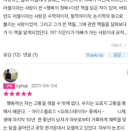
러셀이라는 사람이 쓴 <행복의 정복>이란 책을 읽은 적이 있어. 버트
런드 러셀이라는 사람은 수학자이자, 철학자이자, 논리학자 등으로
불리는 사람이었어. 그리고 그가 쓴 책들, 그에 관한 책들을 살펴보다
가 이 책을 알게되었단다. 어? 지은이가 아빠가 아는 사람이네.공저
이긴 한데, 그 중에 한 명. 아포스톨로스독시아디스. 아빠가 아주 예전
더보기
에 재미있게 읽은 책 <사람들이미쳤다고 말한 외로운 수학 천재 이야
공감 (
12
)
댓글 (1)
기>를 쓴 사람이었어. 그래서더 관심이 가더라구.어? 만화책이네. 한
번읽어봐야겠다고 생각을 했어. 그런데, 우연히 찾은 알라딘중고서점
에서 이 책을 만나게 되었단다. 그래서 구입해서 읽었단다. 아포스톨
메뉴
로스독시아디스의 전작을 너무 재미있게 읽어서 아빠가 너무 기대를
cyrus
2011-04-04
했었나? 그 기대에는 미치지 못했어. 그리고 만화라는 생각에 약간
가벼운 마음으로 책을 폈는데, 쉽지않은 용어와 문장들로 정신을 바
행동하는 자는 고통을 겪을 수 밖에 없다. 우리는 오로지 고통을 통
짝 차리고 읽어야 했어. 만화이다 보니,자세함을 담기에는 부족했던
해서 배운다. - 아이스퀼로스 <오레스테이아> 중에서 - 니체,
것도 있었단다. 1.버트런드 러셀은 어렸을 때 부모님과 누이를 잃고
생애 마지막 10년 한 중년의 남자가 마부로부터 가혹하게 채찍을 맞
혼자가 되었어. 그래서펨브로크로지에 있는 할아버지와 할머니와 함
는 말을 끌어안고 광장 한가운데서 오열하고 있었다. 마부의 눈초리
께 살았단다. 할아버지는 존 러셀이라는 유명한 영국 수상이었어. 그