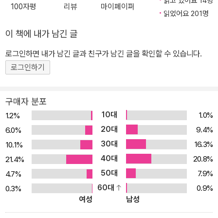
읽고 있어요 14명
100자평
리뷰
마이페이퍼
임스의 베스트셀러에 오르면서 선풍적인 인기를 끌었고, 현재까지 전
읽었어요 201명
세계 독자들의 꾸준한 관심과 호응을 얻고 있다. 소년 시절, 가문의 정
이 책에 내가 남긴 글
신병 내력에 경악하고 불확실한 세상사에 호기심을 억누를 수 없었던
로그인하면 내가 남긴 글과 친구가 남긴 글을 확인할 수 있습니다.
러셀은 광기와 불확실성의 바깥에 절대적인 이성과 확실성의 세계가
있으리라 희망한다. 그러던 어느 날 ‘수학’이 바로 그런 세계임을 발견
로그인하기
하고 그지없는 환희를 느낀다. 하지만 기하학의 ‘공리’라는 것이 ‘증명
할 수는 없고 믿어야만 하는 자명한 진리’라는 사실에 심각한 의심을
구매자 분포
품고부터 수학의 확실성이 흔들리자 크나큰 절망에 빠진다. 이윽고
10대
1.0%
1.2%
러셀은 수학에 확실성을 부여하기 위해서 프로메테우스나 품을 만한
20대
9.4%
6.0%
목표에 매달린다. 논리학을 통해 완전무결한 수학의 토대를 확립하는
30대
16.3%
10.1%
것! 절대적인 진리를 찾으려 몸부림치는 러셀은 화이트헤드, 힐베르
40대
20.8%
21.4%
트, 괴델 등 전설적인 사상가들과 마주치고 위대한 비트겐슈타인을
50대
7.9%
4.7%
열정적인 제자로 두게 된다. 그러나 그가 평생을 걸고 추구하는 목표
60대
0.9%
0.3%
는 불쑥불쑥 그의 앞에 나타났다 사라지기를 계속한다. 광기와 논리,
여성
남성
증오와 사랑, 세계대전과 평화로 점철된 삶 속에서 스스로 선택한 사
명에 자신을 몰아붙이는 러셀. 그 사명은 러셀의 연구와 사생활을 모