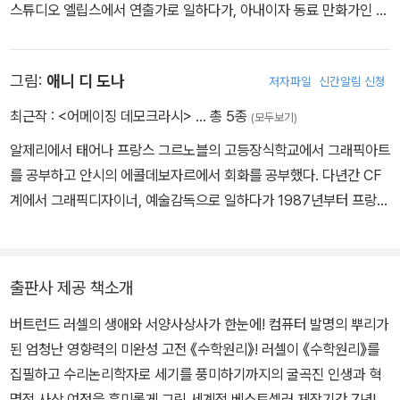
스튜디오 엘립스에서 연출가로 일하다가, 아내이자 동료 만화가인 애
데미와 미국공학한림원의 회원으로 수많은 명예박사학위를 받았고,
니 디 도나와 스튜디오 스파이시 툰즈를 설립했다. 유럽 전역에서 수
영예로운 ‘찰스배비지상’을 비롯해 여러 국제상을 수상했다. (홈페이
많은 프로젝트에 참여하며 『로지코믹스』와 『어메이징 데모크라시』를
지: www.cs.berkeley.edu/～christos)
그림:
애니 디 도나
저자파일
신간알림 신청
출간했다. 영어와 불어를 완벽히 구사해 그리스·터키·폴란드·프랑스·
영국에서 주최된 다양한 워크숍 등을 이끌기도 했다.
최근작 :
<어메이징 데모크라시>
… 총 5종
(모두보기)
알제리에서 태어나 프랑스 그르노블의 고등장식학교에서 그래픽아트
를 공부하고 안시의 에콜데보자르에서 회화를 공부했다. 다년간 CF
계에서 그래픽디자이너, 예술감독으로 일하다가 1987년부터 프랑스
애니메이션계에서 애니메이터로 일했다. TV 시리즈 〈바바(Babar)〉
와 〈탱탱(Tintin)〉이 대표작이다. 현재 아테네에서 남편인 알레코스
파파다토스, 두 아이와 함께 살면서 광고업계나 TV 방송계에서 애니
출판사 제공 책소개
메이션 대본작가, 프로덕션코디네이터, 감독으로 일하고 있다.
버트런드 러셀의 생애와 서양사상사가 한눈에! 컴퓨터 발명의 뿌리가
된 엄청난 영향력의 미완성 고전 《수학원리》! 러셀이 《수학원리》를
집필하고 수리논리학자로 세기를 풍미하기까지의 굴곡진 인생과 혁
명적 사상 여정을 흥미롭게 그린 세계적 베스트셀러 제작기간 7년!