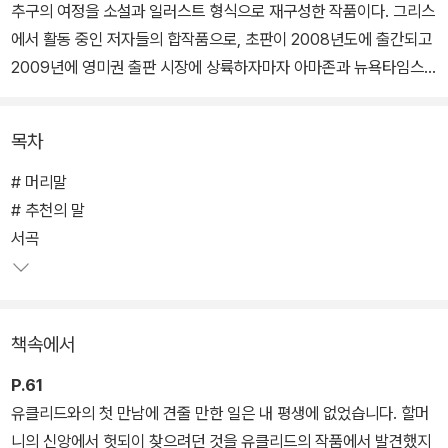
추구의 여정을 소설과 일러스트 형식으로 재구성한 작품이다. 그리스
에서 활동 중인 저자들의 합작품으로, 초판이 2008년도에 출간되고
2009년에 영미권 출판 시장에 상륙하자마자 아마존과 뉴욕타임스
의 베스트셀러에 오르면서 선풍적인 인기를 끌었던 베스트셀러다.
목차
러셀의 삶에 있었던 굵직굵직한 사건들을 회상하는 기법으로 이야기
는 시작하며, 러셀의 내레이션을 골자로 개인사뿐 아니라 당대 상황
# 머리말
에 속했던 실존 인물들의 이야기가 실감 나게 재현된다. 그리고 저자
# 추천의 말
들이 이 책을 창작하는 과정에서 부딪힌 고민의 순간들을 재미있는
서곡
에피소드로 군데군데 삽입함으로써, 이야기 흐름에서 독자들이 미처
포착하지 못한 주제나 이해하지 못한 맥락을 친절하게 풀어준다.
책속에서
<로지코믹스>는 한편으로는 심오한 추상적 개념들과 씨름하는 극단
적 천재들을 다루면서 서양사상의 핵심으로 안내하는 고급 강의이면
P.61
서, 또 한편으로는 러셀의 사상에 영향을 주었거나 러셀과 함께 열정
유클리드와의 첫 만남에 견줄 만한 일은 내 평생에 없었습니다. 할머
적으로 토론했던 실제 인물에 대한 익살스러운 묘사들로 가득 찬 흥
니의 신앙에서 헛되이 찾으려던 것을 유클리드의 작품에서 발견했지