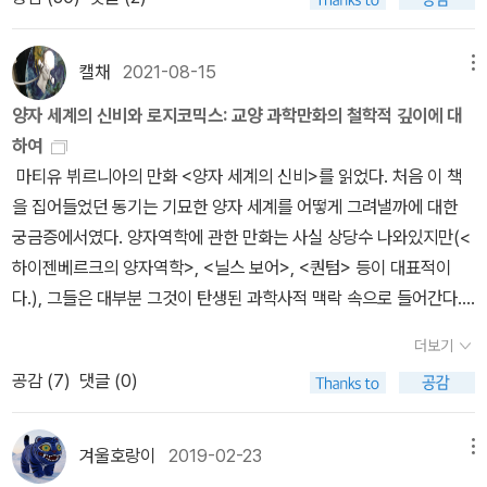
습니다. 2 더하기 2는 5로부터 양변에서 3을 빼면 2는 1과 같다는 결
조하기 위한 무모하면서도 감히 누구도 시도하지 못한 지성사에서 영
무, 2014년) * 브루스 핑크, 이성민 옮김 《라캉의 주체: 언어와 향유
론을 얻습니다. 당신과 교황이 둘이고요, 그러므로 당신들은 하나입
원히 남게 될 도전이었다. 어떻게 보면 러셀이야말로 니체가 수백년
사이에서》 (도서출판b, 2010년) * 김석 《에크리: 라캉으로 이끄는
니다.” 감탄이 나오는 순발력이다. 또는 러셀 자신이 이미 이런 문제
캘채
2021-08-15
메뉴
안에 등장할 것이라고 예언한 그 ' 위버멘쉬 ' , 자기 손으로 자기가 믿
마법의 문자들》 (살림, 2007년) * 딜런 에반스, 김종주 옮김 《라깡
를 생각해 봤었는지도...논리학은 위대하다. 논리학에서 수학이 나오
고 있던 가치를 스스로 극복할 줄 아는 초인이 아닐까 생각된다.
양자 세계의 신비와 로지코믹스: 교양 과학만화의 철학적 깊이에 대
정신분석 사전》 (인간사랑, 1998년)향유(jouissance, 주이상스)는
고 과학이 나온다. 수학이—계산이—잘못되면 로켓이 제대로 발사되
하여
‘쾌감’을 뜻하는 용어다. ‘향락’으로 번역되기도 하는데, 주이상스
지 않거나, 발사되어도 엉뚱한 곳으로 날아간다. 추상적 수학이 인간
마티유 뷔르니아의 만화 <양자 세계의 신비>를 읽었다. 처음 이 책
는 우리말로 번역하기 애매한 개념이다. 소크라테스(Socrates)가
세계를 지배한다.다음은 러셀이 주인공으로 나오는 수학과 논리에 관
을 집어들었던 동기는 기묘한 양자 세계를 어떻게 그려낼까에 대한
시민들과 대화를 주고받으면서 철학을 했듯이 라캉은 자신의 사상을
한 책이다. 만화이지만 매우 수준이 높고 내용이 좋다.
궁금증에서였다. 양자역학에 관한 만화는 사실 상당수 나와있지만(<
말로 설명하는 강의와 세미나를 중시했다. 그의 이름이 저자로 표기
하이젠베르크의 양자역학>, <닐스 보어>, <퀀텀> 등이 대표적이
된 저작물은 강연과 세미나 내용을 편집해서 만든 것이다.주이상스를
다.), 그들은 대부분 그것이 탄생된 과학사적 맥락 속으로 들어간다.
간단하게 설명하면 ‘고통스러운 과도한 쾌락’이다. 지나치게 쾌락에
그런데 이 만화는 표지와 제목에서 풍기는 인상이 마치 양자 세계를
빠지면 자기를 파괴하는 상황에 이른다. 극단적인 욕망의 끝은 죽음
더보기
직접 그려내는 것처럼 보였던 것이다. 뇌 속의 신경계를 재치 있게 그
충동과 맞닿아 있다. 따라서 주이상스는 ‘죽음으로 향하는 통로’이면
공감 (
7
)
댓글 (0)
려낸 만화 <뉴로코믹>처럼 말이다. 그러나 만화를 읽으면서 그 기대
서도 동시에 ‘죽도록 즐기고 싶은’ 매혹적인 쾌락이다. 지젝은 자본주
는 깨졌다. 이 만화 또한 양자역학의 역사를 다루는 것에 가까웠던 것
의 체제에서 잉여향유가 어떻게 작동하는지 분석한다. 그가 자본주의
이다. 심지어 설명을 그렇게 잘 한 것 같지도 않았다. 양자역학 만화책
를 분석하기 위해 사용된 사상의 도구 틀이 너무 많다. 앞서 언급했듯
겨울호랑이
2019-02-23
메뉴
중 가장 읽기 힘들고 어려웠다. 감수를 맡은 김상욱 교수는 이 책을
이 헤겔, 마르크스, 라캉을 자주 사용하며 이 세 사상가를 다르게 해석