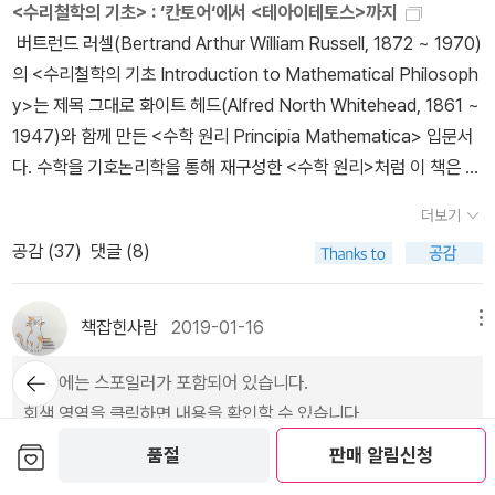
<수리철학의 기초> : ‘칸토어‘에서 <테아이테토스>까지
'만화라면 양자역학의 어려움을 덜어줄 수 있을까에 대한 흥미로운
한 동시대 학자들의 견해까지 가지고 온다. * [절판] 자크 라캉, 홍준
버트런드 러셀(Bertrand Arthur William Russell, 1872 ~ 1970)
대답'이라고 했지만 차라리 그의 책이 훨씬 더 양자역학에 접근하기
기 · 이종영 · 조형준 · 김대진 함께 옮김 《에크리》 (새물결, 2019년)
의 <수리철학의 기초 Introduction to Mathematical Philosoph
에 좋다(특히 '김상욱의 양자공부'는 한국 최고의 과학교양서로 뽑을
《잉여향유》 1장에서 유심히 읽은 내용은 <과학 없이도 자본주의도,
y>는 제목 그대로 화이트 헤드(Alfred North Whitehead, 1861 ~
만큼 잘 쓰여졌다). 그래서 실망감을 안은 채로 힘들게 이 책을 읽어
자본주의에서의 탈피도 없다>라는 소제목의 글이다. 이 글에서 지젝
1947)와 함께 만든 <수학 원리 Principia Mathematica> 입문서
나갔다. 그러나 마지막 휴 에버렛의 이야기를 지나 다중 세계가 눈 앞
은 라캉의 《에크리》의 제일 마지막에 있는 <과학과 진리>라는 강연
다. 수학을 기호논리학을 통해 재구성한 <수학 원리>처럼 이 책은 주
에 펼쳐지는 장면에서, 이를 수 없는 감동이 밀려왔다. 그리고 깨달았
글의 한 대목을 인용한다. 과학에는 기억이 없다. 일단 구성되면, 과학
로 집합론(集合論, set theory)과 논리학을 연계하여 다루고 있다.
다. 이 책을 단순히 양자역학 전달용 만화로 읽어선 안 된다는 것, 하
은 자신이 존재하게 된 순환 경로를 조작한다. 달리 말하면, 과학은 정
더보기
그렇다면, 저자는 이 책을 통해 무엇을 말하고 싶었을까? 이 페이퍼
나의 예술 작품이자 과학과 철학의 세계에 관한 선언으로 읽어야 한
신분석이 진지하게 작동시키는 진실의 차원을 망각한다. (《잉여향
공감 (
37
)
댓글 (8)
에서는 이를 알아보려 한다. 러셀의 주장을 들어보기 전 우리는 먼저
다는 것을 말이다. 먼저 이 만화에서 그려내는 세계에 대해서 이야기
유》, 88쪽) 과학을 기억을 갖고 있지 않은 것이 사실이다. 과학은 구
다른 수학자를 만나야 하는데, 그는 바로 칸토어(Georg Ferdinand
해보자. 주인공이 어느 순간 '접속'해버린 이 세계는 과학자들이 있는
성되었을 때는 태어날 때의 우여곡절을 망각한다. 즉 정신분석이 거
Ludwig Philipp Cantor, 1845 ~ 1918)다. 칸토어는 두 집합 A
책잡힌사람
2019-01-16
메뉴
현실세계라고 하기도 힘들고 양자 세계라고 하기도 힘들다. 그것들이
기서 명백히 작용시키는 진리 차원을 말이다. (라캉, 《에크리》, <과학
와 B사이에 전단사함수(bijection)가 존재하면 그들의 크기, 즉 '기
한데 뒤엉켜 있는, 굉장히 특이한 세계다. 이 세계와 가장 비슷한 세계
과 진리> 중에서, 1029쪽)라캉이 바라본 과학은 합리적인 지식을 추
뒤로가
이 글에는 스포일러가 포함되어 있습니다.
수(cardinality)가 같다'라고 정의했다. 이는 A의 원소와 B의 원소 사
기
는 루이스 캐럴이 쓴 <이상한 나라의 앨리스>에 나오는 세계다. 실제
구하는 학문이다. 반면에 정신분석학은 진리를 탐구하는 주체를 연구
회색 영역을 클릭하면 내용을 확인할 수 있습니다.
이에 일대일대응(one-to-one correspondence)이 있다는 뜻이
로 주인공 밥은 앨리스가 토끼굴 속으로 '떨어지듯이' 의자 속으로 '떨
대상으로 삼으며 주체의 무의식에도 주목한다. 따라서 정신분석학은
다. 만일 A와 B 사이에 전단사함수가 존재하지 않고 A와 B의 부분집
보관함담기
품절
판매 알림신청
어지면서' 이 세계로 들어가고, 앨리스가 같은 장소에서 꿈에서 깨어
공감 (
9
)
댓글 (0)
무의식적 주체를 규명하는 과학이다. 지젝은 라캉이 표현한, ‘기억 없
합 사이에 전단사함수가 있으면 'A는 B보다 기수가 작다'라고 한다.
나듯 똑같이 의자에서 꿈에서 깨어나며 세계에서 빠져나온다. 이 부
는 과학’을 여러 번 강조하면서 과학을 비판한다. 그의 비판 지점들을