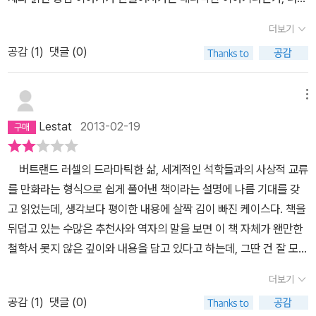
흥미롭지 않았나? 대중의 생각과는 전혀 다르게, 논리학자들은 대부
지배하고 있었던 가치와 신념을 자신 스스로 타파하는 것은 쉽지 않
이 자신의 학문여정을 회고하는 강연장에서 벌어지는 이야기, 책 말
나중에 비트겐슈타인에 관련된 책을 읽을 때 참고하려고 적어보았단
분 제정신이 아니었다는 게.왜 유독 논리학자들이 정신병에 잘 걸릴
더보기
은 일이다. 러셀은 수학을 연구하게 되면서 겪게 되는 ' 곤경 ' 을 처
미의 오레스테이아를 통한 시사적인 비유, 각 에피소드에서 나타나는
다.
까? 음, 내 생각엔 말일세, ‘논리를 너무 따지다가 미친 것’이라는 식
하게 되는데 마음 속 깊이 품은 목표, 즉 세계에 대한 확실성을 발견하
공감 (
1
)
댓글 (0)
의미심장한 대사 등이 그러한 문학적 장치라고 생각했다 또한 집필진
의 뻔한 설명은 말이 되지 않아.그럼 어떻게 설명할 텐가? ‘정신병 때
기 위해서는 예전부터 확고히 서 있는 토대의 기본을 무너뜨려야 한
중 이야기의 전체 구성을 담당한 사람이 수학을 전문적으로 교육받은
문에 논리학자가 되었다.’?표현을 조금만 바꾼다면 그게 더 진실에 가
다는 것이었다. 그리고 그런 지적의 여정 속에는 ' 정신적인 ' 위험성
동시에 소설, 연극, 영화제작 등에도 참여한 특이한 이력을 지닌 사람
메뉴
깝지. 어떻게 바꾸느냐 하면…' 그건 왜 러셀이 확실하고 이상적인 세
이 존재하기 마련이다. 러셀이 활동하던 당시 ' 무한 ' 이라는 개념은
이어서인지, 학술적인 내용을 놓치거나 피상적으로 다루지 않고 이야
계를 찾고자 했는지와 닿아 있다. 가문의 정신병 내력과 유년기를 함
Lestat
2013-02-19
수많은 수학자들의 정신을 지배하고 있었다. 그러나 러셀은 수학에서
기에 잘 녹여냈다는 느낌이 들었다 이 책을 읽는다고 해서 수학기초
께 할 수 없었던 그의 부모, 냉혹하고 엄격한 조모의 교육방식...러셀
위치하고 있는 무한의 영향력에 대해서는 인정을 하고 있지만 무한이
론에 대한 전문적인 내용을 정석적으로 습득할 수 잇는 것은 아니지
은 비트겐슈타인이 자신과 '흡사하다'고 여러번 이야기했다. 그 둘에
버트랜드 러셀의 드라마틱한 삶, 세계적인 석학들과의 사상적 교류
라는 개념 역시 수학의 허약한 내면으로 대표되는 하나의 ' 관념 ' 에
만, 역자가 후기에서 말하듯이 철학적 통찰력이 압축적으로 담긴 내
게는 감성을 마비시키고 싶을만큼 충분한 사랑과 보살핌이 없었던 유
를 만화라는 형식으로 쉽게 풀어낸 책이라는 설명에 나름 기대를 갖
불과하다고 비판하고 있다. <로지코믹스> p 143 러셀의 꿈 속에
용들이 곳곳에서 번뜩이고 있다 해당분야에 대한 지식 수준의 정도에
년시절이란 공통점이 있었던 것이다. 마지막으로 저자 아포스톨로스
고 읽었는데, 생각보다 평이한 내용에 살짝 김이 빠진 케이스다. 책을
서 ' 수학의 왕 ' 가우스가 나타나 무한의 수학적인 토대를 무너뜨렸
따라, 이 책을 여러번 읽을 때미다 느끼거나 깨닫는 바가 조금씩 달라
독시아디스를(이름이 너무 어려워) 통해 러셀이 하고자 하는 얘기를
뒤덥고 있는 수많은 추천사와 역자의 말을 보면 이 책 자체가 왠만한
다고 꾸짖고 있다. <로지코믹스> p 144, 건물이 무너지는 장면은
질 것 같다 이렇듯 문학적으로도 학술적으로도 탁월한 내용을 만화라
전한다. '나도 이 사람(라이프니츠)과 똑 같은 꿈을 꾸었습니다. 논리
철학서 못지 않은 깊이와 내용을 담고 있다고 하는데, 그딴 건 잘 모르
오랫동안 확고히 세워져 있었던 하나의 토대가 무너지고 있다는 것
는 친숙한 형식에 담아냈으니 대중적인 접근성과 재미까지도 잡아낸
학 문제에서 인간사에 이르기까지 모든 문제를 푸는 완벽히 논리적인
겠고 [행복의 정복], [게으름에 대한 찬양], [나는 왜 기독교인이 아닌
을 상징적으로 보여주고 있다. 독일의 수학자 가우스가 러셀의 꿈 속
셈이다 여러 모로 만족스럽고 감탄스러운 좋은 책이다 이 책의 존재
더보기
방법을 발견하겠다는 꿈!확실성의 모범인 논리학과 수학에서도 완벽
가] 등 러셀이 직접 쓴 저서들에서 느꼈던 만큼의 재미와 공감을 느끼
에 나타나는 장면은 관념적인 존재를 부정하려는 러셀이 겪게 되는
를 처음 알았을 때에는 만화책이라는 점이 마음에 걸려 굳이 구매할
한 이성적 확실성에 도달할 수 없다면, 하물며 복잡하고 어지러운 인
공감 (
1
)
댓글 (0)
지는 못한 건 확실하다.
러셀에 대한 책만 아니었으면 분명 읽지 않았
내적 갈등을 상징적으로 표현하고 있다. 역사적인 사례를 통해서도
생각을 하지는 않고, 빌리거나 해서 가볍게 읽어만 봐야겠다 싶었다