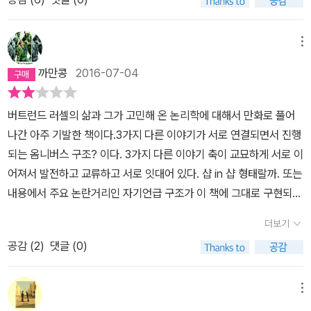
독교인이 아닌가>만 읽었는데, 이 책이 아니었다면 러셀은 '유명한
살았다. 10대 때부터 지독한 편두통을 호소했으며 왕성한 저작활동
자인 칸토어 교수를 만났어. 아참, 그 전에 러셀은 앨리스와 결혼을 했
수학자' 한 문장으로 기억됐으리라. 영국이 낳은 '불세출의 지성'이라
을 하던 3, 40대에는 극심한 조울증으로 정상적인 생활을 하지 못할
는데, 화이트헤드 교수와 여행에 동참을 했단다. 그런데 여행을 하면
불리우는 버트런드 러셀을 말이다. 그는 수학, 논리학, 철학 외 다양한
메뉴
정도였다. 거대한 세계를 이해하고 증명하기 위해 우리는 철학이나
할수록앨리스는 신경이 예민해지면서 러셀과 사이는 안 좋아지게 되
분야에서 정력적인 활동을 했고, 1970년 1월말 이스라엘이 점령한
과학에 의존한다. 그러나 근원적인 지식의 토대를 파고든 철학자나
까만콩
2016-07-04
었어. 러셀과 화이트헤드 교수는 파리 박람회도참석을 하고, 다시 영
지역에서 철수할 것을 주장하는 성명서를 발표한 며칠 후 숨질만큼
과학자들은 때로 정신적인 부작용에 시달리곤 하였다. 러셀은
국으로 돌아와 그동안 공부한 것과 연구한 것 등을 정리해서 <수학의
사회의 비합리성 비판을 아끼지 않았다.1960년대 서양의 신좌파운
왜 미쳐버렸는가? 현대 수학의 금자탑이라고 불리고 있는 <수학원
버트런드 러셀의 삶과 그가 고민해 온 논리학에 대해서 만화로 풀어
원리>란 책을 써서 유명해지게 되었단다. 그 책은 한마디로 집합론의
동의 우상이기도 한 러셀, 그러나 그의 인생만큼 '러셀의 역설'을 보여
리>를 집필한 논리학자 버트런드 러셀 역시 정신분열증의 그림자에
나간 아주 기발한 책이다.3가지 다른 이야기가 서로 연결되면서 진행
역설을 이야기한 책인데, 그것은 “자신을포함하지 않는 모든 집합들
주는 것도 없다.그가 쓴 <런던통신 1931 1935>는 인문학 입문서로
서 벗어나지 못했다. 버트런드 러셀의 치열했던 지적 여정을 만화로
되는 옴니버스 구조? 이다. 3가지 다른 이야기 축이 교묘하게 서로 이
의 집합은 자신을 포함할까?”라는 질문의 답은 “만일 포함한다면, 포
손색 없다 하고, 한비야가 소개한 <행복의 정복>도 있고, 1945년 <
소개하고 있는 <로지코믹스>의 서론에는 독자들에게 흥미로운 질문
어져서 발전하고 교류하고 서로 잇대어 있다. 샵 in 샵 형태랄까. 또는
함하지 않는다. 또 만일 포함하지 않는다면 포함한다.”라고 정리할 수
서양철학사> 또한 베스트셀러에 오를만큼 유명세를 탔다는데, 러셀
을 던져주고 있다. “ 왜 유독 논리학자는 정신병에 잘 걸릴까? ” 앞에
내용에서 주요 논란거리인 자기언급 구조가 이 책에 그대로 구현되었
있다고 하는데, 쉽게 이해되지는 않더구나. 2. 자, 이제 러셀은 이 역
스스로 말하는 '러셀의 역설'이란!그 역설의 최대 피해자는 안타깝게
서 언급한 니체를 ' 논리학자 ' 로 규정되는 것은 얼토당토 않는 것은
다.그래서일까 무척 어렵고 골치 아픈 주제를 이야기하면서도 책은
설을 보완하기 위해 노력을 한단다. 하지만 쉽지 않았어. 그래서 화이
도 그의 자식들이었다.개인의 성찰, 사회의 성찰, 합리성과 논리성에
더보기
사실이다. 그러나 ' 논리학 ' 이라는 학문 자체를 '철학 ' 과 비교해서
술술 잘 읽힌다.(깊이와 내공이 없어서 아무 생각이 없는 나의 무식함
트헤드 교수와 같이 연구하기로 했어. 하지만, 계속 오류가 생겨 다시
대한 진지한 고민을 마다하지 않았던 그였건만 그의 아들, 손녀는 정
따져놓고 본다면 판단이나 개념의 내용이 진리인 것 같은 인식을 얻
공감 (
2
)
댓글 (0)
때문일지도..ㅠ)이야기 구성과 내용전개 방식은 독특하고 신선하다.
시작을 해야만 했어. 아예 화이트헤드 교수의 집에서 생활하게 되었
신분열증과 자살로 얼룩져 있으니 이보다 더학 역설이 어디 있으
기 위한 사고의 경로나 그 형태를 이성적으로 연구한다는 점은 철학
그러나 주제가 너무 어렵다. 수학과 논리학, 철학에 대한 기본 지식과
어. 연구에 몰두하면할수록 아내 앨리스와 사이는 점점 벌어져서 결
랴. 이해를 돕기 위해 '러셀의 역설'에 대한 개념을 소개한다.''시민 여
과 논리학은 서로 유사하다. 무엇보다도 논리학은 애초부터 철학에
이해가 없다보니... 언급되는 단어의 개념조차 모르는 것들이 수두룩
국 헤어지게 되었지. 그리고 화이트헤드 교수의 젊은 아내인애벌린과
메뉴
러분, 나는 지금 거짓말을 하고 있습니다!생각해보세요. 그가 거짓말
서 떨어져나온 한 핏줄 학문이라고 말할 수 있다. 예로부터 고대 그리
하다.좀 더 현대철학의 논리전개에 대한 이해가 이뤄진 다음에 다시
사랑에 빠지기도 했어. 그 사랑이 얼마나 깊었는지는 이 책에서는 자