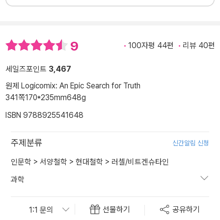
9
100자평 44편
리뷰 40편
세일즈포인트
3,467
원제 Logicomix: An Epic Search for Truth
341쪽
170*235mm
648g
ISBN 9788925541648
주제분류
신간알림 신청
인문학
>
서양철학
>
현대철학
>
러셀/비트겐슈타인
과학
선물하기
공유하기