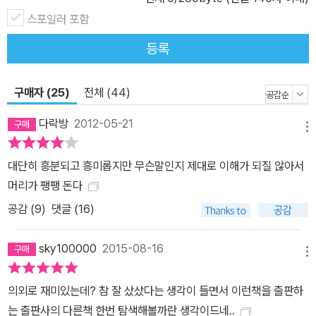
학자들은 당시 만연했던 순환논법과 역설을 제거한 토대 위에 수학의
스포일러 포함
기초를 세우고자 고군분투했다. 그 위대한 탐구가 가장 활발히 펼쳐
등록
질 때 그 중심에 러셀이 있었다. 러셀의 자전적이고도 고백적인 육성
을 빌려 19～20세기 위대한 사상가들의 지적 탐험을 생동감 넘치게
구매자 (25)
전체 (44)
묘사한 《로지코믹스》가 진정으로 초점을 맞추는 것은, 열정적으로 추
구했지만 결국 실패로 끝나고 만, ‘명확하게 진술된 논리 위에 현대 수
다락방
2012-05-21
메뉴
학의 기초를 세우고야 말겠다’는 러셀의 평생을 건 연구이다. 그 속에
절대적 확실성을 추구하며 수많은 질문들과 씨름하는 러셀(특히 화이
대단히 흥분되고 흥미롭지만 무슨말인지 제대로 이해가 되질 않아서
트헤드와 공저한 《수학원리Principia Mathematica》를 중심으로)
머리가 팽팽 돈다
과 동시대 위대한 사상가들의 노력이 기록되어 있다. 사실 《로지코믹
공감 (
9
)
댓글 (16)
스》는 비록 현대 수학과 논리학의 기초를 세우는 역할을 했지만 결국
은 목표에 도달하지 못한 ‘러셀의 실패에 대한 헌정’이라고도 볼 수 있
sky100000
2015-08-16
다. 이 특정한 목표를 이루는 데 있어서 자신을 실패자로 치부한 러셀
메뉴
은 화이트헤드와의 공동 연구로 《수학원리》를 집필하여 학문적 도약
의외로 재미있는데? 참 잘 샀샀다는 생각이 들면서 이런책을 출판하
을 위한 발판을 창조해냈다. 이러한 발판이 있었기에 이후 비트겐슈
는 출판사의 다른책 한번 탐색해볼까란 생각이드네..
타인, 괴델, 폰 노이만, 튜링 같은 학계의 천재들이 수학, 철학, 컴퓨터