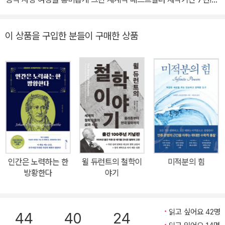
전 세계의 뜨거운 찬사! 23개국 출간! ★ 아마존·뉴욕타임스 베스트
셀러 ★ 타임 선정 ‘2009년 10대 논픽션’ ★ 파이낸셜타임스 선정
이 상품을 구입한 분들이 구매한 상품
‘2009년 올해의 책’ ★ 워싱턴포스트 선정 ‘2009년 최고의 책’ ★
퍼블리셔스위클리 선정 ‘2009년 최고의 책’ ★ 뉴사이언티스트 선
정 우수도서 ★ 2010년 버트런드러셀협회 북어워드 수상 ★ 2010
년 이탈리아 트레비소국제만화페스티벌 ★ ‘최고의 외국어만화상’ 수
상 ★ 2010년 뉴애틀랜틱인디펜던트 북셀러즈어워드 수상 2010년
네덜란드출판상 수상 ★ 2011년 프랑스 앙굴렘국제만화페스티벌 그
랑프리 후보 ★ 논리적으로 완전무결한 수학의 토대를 찾아나선 러
셀, 신화가 된 그가 걸어간 이성과 광기, 사랑과 전쟁의 여로! 《로지코
믹스Logicomix: An Epic Search for Truth》는 영국이 낳은 ‘불세
인간은 노력하는 한
윌 듀런트의 철학이
미적분의 힘
출의 지성’ 버트런드 러셀의 드라마틱한 삶과 열정적인 진리 추구의
방황한다
야기
여정을 소설과 일러스트 형식으로 재구성한 작품이다. 그리스에서 활
동 중인 저자들의 합작품으로, 기획과 집필 및 제작 전 과정이 아테네
를 중심으로 이루어졌으며 초판 또한 2008년에 그리스에서 출간되
읽고 싶어요 42명
44
40
24
었다. 2009년에 영미권 출판 시장에 상륙하자마자 아마존과 뉴욕타