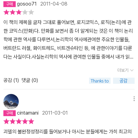
을 하고 있다면 사실 참말을 하고 있는 거예요. 또 만일 그가 참말을
gosoo71
2011-04-08
스의 철학자 아리스토텔레스를 통해서 논리학이라고 불리는 학문의
한번 보면 좋을 것 같다.나의 무식함과 근원적 성찰이 없음이 아쉬운
세하게 이야기하지는 않았지만, 진지했던 것 같았어. 러셀과 화이트
하고 있다면 거짓말을 하고 있는 거고요. 무언가가 자기를 언급하면
체계를 확립할 수 있었으며 그 후로 뛰어난 철학자들은 자신의 철학
오늘이다.
헤드가 공동 연구를 같이 한 지 10년이 지났어. 아직 완벽하지는 않았
역설이 일어나기 쉬워요.' - <로지코믹스> 중 다시 러셀의 이야기로
이 책의 제목을 글자 그대로 풀어보면, 로지코믹스, 로직(논리)에 관
적 인식을 올바른 것으로 하기 위해, 아리스토텔레스의 연역적 논리
지만, 그동안 그들이 해온 연구를 책으로 내기로 했어. 하지만 출판사
돌아가자.어느 날 그는 광기와 불확실성 바깥에 절대적인 이성과 확
한 코믹스(만화)다. 만화를 보면서 좀 더 알게되는 것은 이 책이 논리
학 대신 모두 제각기의 입장에서 특징있는 인식론적 논리학을 설정하
에서거절을 했어. 우여곡절 끝에 책을 출간했지만, 그들의 책은빛을
실성의 세계가 있으리라 희망한다. '수학'이 바로 그런 세계임을 발견
학에 관한 역사를 다루면서,논리학의 역사에관여한 주요한 인물들,
였다. 어쨌든 논리학자들이 보여주는 광기에 대한 이야기의 본론으
보지 못했어. 그리고 완독하기에는 책이 너무 두껍기도 했단다.2000
하고 수학을 통해 세계에 대한 앎을 얻겠다며 인생의 목표를 향해 돌
버트란드 러셀, 화이트헤드, 비트겐슈타인 등, 에 관한이야기를 다룬
로 돌아가자면 이성적으로 판단하고 생각할 줄 아는 논리학자들이 제
페이지가 넘었거든. 그런데 그 책을 완독한 이가 나타났어. 괴델이라
진한다. 그는 왜 그런 목표를 세웠을까....?거대한 목표를 향해 돌진하
다는 사실이다.사실논리학의 역사에 관여한 인물들 중에서 내가 읽어
정신이 아니라는 사실은 우리가 생각하고 있는 ' 논리학자 ' 에 대한
는 수학자야. 아빠는 괴델이라는 과학자를 대략 알고 있단다. 앞서 이
지만 수학은 증명되지 않은 전제들과 순환적인 정의들이 널려 있는
본 것은 러셀의 <서양철학사>, 화이트헤드의 <이성의 기능>과<관
인식과 정반대라서 흥미롭다. 특히 ' 러셀 ' 이라고 하면 대중들 사
야기했던 아포스톨로스 독시아디스의 책 <사람들이 미쳤다고말한 외
더보기
난장판이었는데, 이는 마치 인도 신화에 나오는 우주와 비슷한 것이
념의 모험> 정도 인 것 같다. 하지만로지코믹스에서 언급하고있는 책
이에서는 영국의 대표적인 지성으로 손꼽히고 있다. <수학 원리>를
로운 수학 천재 이야기>에서 나왔었거든. 괴델의 불확정성 원리. 괴
었다. 비록 수학이 코끼리를 등에 지고 가는 거북이와 같을지라도,
공감 (
1
)
댓글 (0)
들 중에선 없는 것 같다.그나마도 최근에 읽었던 러셀의 <서양철학사
31살에 쓴 수학자이자 논리학자이며 평생에 걸쳐 감옥도 두려워하지
델은 러셀과 화이트헤드의 책을 기반으로 더욱연구를 해서 불확정성
'논리학'을 처음부터 다시 세우기로 결정하고 화이트헤드교수와 함께
>를 읽은 지도 한십년이 되었으니, 기억나는 것이 있을 턱이 없다.근
않고 1차 세계대전, 베트남 전쟁 등을 반대한 반전 평화운동가이자 사
원리를 세상을 발표하게 된단다. 답이 없는 질문이 항상 존재한다고
'1+1=2' 증명에 362쪽이 걸린 2천페이지 <수학원리>를 출간한다.
데, 대체 이 책을 왜 산 것일까? 곰곰히 생각해보면, 이 책을 산 것은
회학자였다. 그런 그가 정신분열증의 고통에 남몰래 시달려야만 했
메뉴
했어. 당시 학자들은 모든 것에는 진리가 있다고, 그러니까 모든 질문
근 30년 동안 무지막지하게 난해하고 기호로 가득 찬 2천페이지를
러셀때문이면서, 전대호라는 번역자 때문이면서, 수학사 또는 과학사
던 것일까? ' 확실성 ' 이라는 이상과 모순된 현실 사이에서의
에는답이 있다고 생각했어. 단지 현시점에 찾지 못하고 있는 것뿐이
cintamani
2011-03-01
빠.짐없이 읽은 독자를 만나는데, 그가 바로 비트겐슈타인이다. (쿠
에 대한 호기심 때문이었던 것 같다. 그러니까 내게 로직(logic)이라
갈등 러셀은 논리학을 통해 완전무결한 수학의 토대를 구축하는데 평
라고 말이야. 그런데 괴델은 그것이 아니라 아예 답이 없는 질문이 있
르트 괴델도 있다) 비트겐슈타인의 수학열정은 러셀 못지 않아 오로
는것은 과학(science)을 의미하는 것이었던 것 같다. 하지만 막상 이
생을 바치게 된다. 처음에는 수학을 통해 확실한 토대를 찾으려 했던
다고 했어. 즉, 어떤 진리에 대해서는 증명할 수 없는 진리도 있다는
괴델의 불완정성정리를 들어보거나 아시는 분들에게는 가히 최고의
지 수학공리를 밝히기 위해 세계대전 한 가운데에 뛰어드는데, 죽음
만화를 읽고나니 이 책이 이야기하고자 하는 로직은 내가 생각했던
러셀의 지적 욕망은 시간이 지나면서 따분한 계산에만 열중하는 수학
것이었어. 거기에하나 더 덧붙였어. 그리고 그것이 증명 가능한 진리