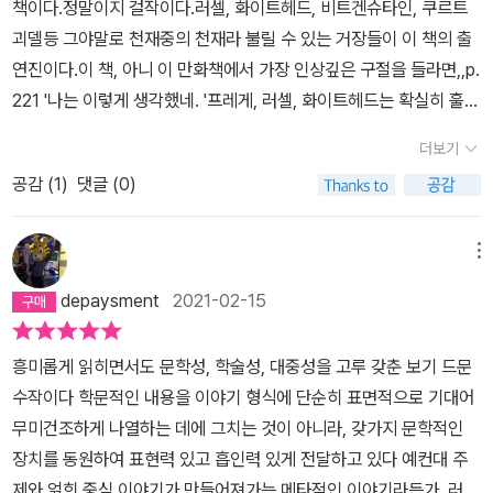
책이다.정말이지 걸작이다.러셀, 화이트헤드, 비트겐슈타인, 쿠르트
을 대면하고서야 그는 근본적인 깨달음을 얻는다.'세계의 의미는 세계
것보다 훨씬 더 근본적인 의미를 갖고 있다.이 책은 버트란드 러셀과
에 염증을 느끼게 되고 그 당시의 수학에 만족하지 못한 러셀은 본격
인지 아닌지도 모른다고 했어. 그의 정리는 너무 명확해서 그 자리에
괴델등 그야말로 천재중의 천재라 불릴 수 있는 거장들이 이 책의 출
속에 있지 않다!' - 진정 중요한 것들은 논리적으로 말할 수 없다. 즉,
당대의 철학자들이 새로운 수학, 물리, 과학의 원리들을 만들어 내는
적으로 철학에 열중하게 되고, 자신은 수학자가 아닌 논리학자라는
있던 사람들 모두 수긍을 할 수 밖에 없었단다.. 어떤 수학자가 말한
연진이다.이 책, 아니 이 만화책에서 가장 인상깊은 구절을 들라면,,p.
정말 중요한 것 - 사랑, 우정, 감성 등 그 모든 것들은 논리적으로 말
과정을 보여주는 것이 아니라 그 모든 학문들의근본적인 '논리'의 토
자각을 갖게 된다. 러셀에게 논리학자라는 자각을 심어준 결정적인
것처럼 수학자에게 괴델의 ‘불완전성의 정리’는 끝장이었어. 그들이
221 '나는 이렇게 생각했네. '프레게, 러셀, 화이트헤드는 확실히 훌룡
할 수 없다는 것이다.'내 책은 언어의 한계를, 따라서 생각의 한계를
대가 얼마나 허약한 것인가를 깨닫는 과정을 보여준다. 러셀과 화이
한 사람이 있었으니 그 사람이 바로 라이프니츠였다. 유클리드와의
진리를 위해 탐구하고 있는 것에 답이 없을수도 있으니까 말이야. 그
하 지도 제작자들이었다.'... 하지만 결국 그들은 실재와 지도를 혼동
설정합니다. 그러나 진짜 문제는 그 모든 한계 너머에 있어요. 어떻게
트헤드는 <수학원리>에 이 모든 것들을 담아내려고 했지만 절반의
첫 만남은 내 안에 씨가 뿌려진 것과 같았고 ,,, 라이프니츠의 꿈에 대
더보기
런데 그것이 답이 있는지 없는지도 모르는 것이고… 그럼 그 연구를
했는지도 모른다. 실재와 지도를 혼동하기, 이건 광기의 정의로 정말
살 것이냐는 문제. 그 문제에 대해 우리는 이야기할 수 없어요. 과학이
성공만을 거두는 데 만족해야했다. 왜냐하면 이 책 자체가 미완성이
해서 듣는 것은 나를 부르는 소리를 듣는 것과 같았다. - <로지코믹
계속 해야 할까? 중단해야 할까? 절대 진리가 있을 거라 믿어왔던 수
공감 (
1
)
댓글 (0)
완벽해!'논리학자들이 생애가 일반적으로 뒷 끝이 안좋은 수 밖에 없
밝혀낸 사실들을 전부 다 알아도 세계의 의미를 이해하기에는 부족합
었기 때문이다. 여기까지가 이 책을 통해서 내가 새롭게 알게 된 사실
스> p 100 - 어린시절 러셀은 세상의 확실성을 부여하고 증명해줄
학자들이 좌절하는 것이 이해가 가더구나. 이발표 이후 괴델을 일반
다는 생각도 든다.한마디 더 덧 붙이자.일반인인 우리가 사춘기외에
니다. 이해하려면 세계 밖으로 한 걸음 나가야만 해요!' 러셀은 논리학
이었고, 그 이후에참전과 반전, 논리와 광기 사이의 관계에 관한 이 책
수 있는 학문을 유클리드의 기하학이라고 반견하게 되지만 점차적으
인들에게도 피습을 받기도 했는데, 결국 광신자에게 피살당하게 되었
논리적인 문제로 고민하진 않을 것이다.그렇다면, 우리가 할 일은 무
문제에서 인간사에 이르기까지 모든 문제를 푸는 완벽히 논리적인 방
메뉴
의 내용은다소 실망스럽다.미완성이었던 <수학원리>를 흉내내는 것
로 수학의 확실성에 대한 회의감이 들게 되면서부터 라이프니츠의 논
단다.…솔직히 아빠가 이 책에서 이야기하려는 핵심적인 내용을 제대
엇인가?한비야의 책 이름 그대로 '지도 밖으로 행군하라'가 답일까?
법을 발견하겠다는 꿈을 평생에 걸쳐 꿔왔고 그것을 위해 돌진했지
일까? 후속편이 있으면 좋을 것 같다.
리학에 심취하게 된다. 라이프니츠는 러셀보다 수백년 전부터 이미
depaysment
2021-02-15
로 이해하지 못한 것 같다는 생각이 들었어. 나중에 다시 한번 집중해
만, 그의 제자 비트겐슈타인은 그것은 애초 불가능한 문제라며 그의
철학에 확고한 토대와 논리적으로 설명할 수 있는 언어에 대해서 탐
서 천천히 읽어봐야겠구나. 아참, 이 책에 비트겐슈타인도 등장했었
평생 업적을 깔아뭉갰다. (물론, 일부러 그런 건 아니다) 누구보다 역
구하였다. 러셀에게 라이프니츠의 만남은 유년시절의 유클리드의
흥미롭게 읽히면서도 문학성, 학술성, 대중성을 고루 갖춘 보기 드문
어. 비트겐슈타인은 아빠가 알고 싶어하는철학자인데, 그의 관한 책
설의 인생을 살았던 '러셀'을 내세워 이 책 <로지코믹스>를 기획하고
만남 못지 않게 자신의 지적 영역을 한층 더 확장될 수 있었던 전환점
수작이다 학문적인 내용을 이야기 형식에 단순히 표면적으로 기대어
들도 쉽지 않을 거라는 생각이 선뜻 책을 들지 못하고 있단다. 비트겐
만든 저자 아포스톨로스 독시아디스가 말하고자 하는 바는 이것이
이 되었다. 젊은 니체가 헌책방에서 우연히 쇼펜하우어의 책을 발견
무미건조하게 나열하는 데에 그치는 것이 아니라, 갖가지 문학적인
슈타인이 러셀의 제자였다는구나. 부잣집 아들인데 가지 않아도될 전
다.''그건 그렇고, 자네가 보내둔 지안-카를로 로타의 글 읽어봤네. 이
하게 되면서 ' 생(生)의 의지 ' 에 대해서 본격적으로 탐구하기 시작했
장치를 동원하여 표현력 있고 흡인력 있게 전달하고 있다 예컨대 주
쟁터에 자원에서 갔다가 죽음에 다다르는 경험까지 하고 근원적인 깨
상하게 논리학 창시자들 중에 정신병에 걸린 사람이 많다는 이야기.
던 것처럼 말이다. 그러나 인간에게 부여되는, 예전부터 확신하고
제와 얽힌 중심 이야기가 만들어져가는 메타적인 이야기라든가, 러셀
달음을 얻었대. 이야기의 큰 줄기와관련이 없어서 이야기 안 했는데,