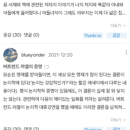
음 서재와 책에 관련된 저자의 이야기가 나의 처지와 똑같아 아내와
방법 밖에 없다는 것이다. 이것이야말로 우리 인간사에서 논리가 할
언제나 철학은 나에게 곁을 잘 내주지 않는다......
세진 옮김 《마르크스주의 100단어》 (두번째테제, 2018년)* 양자
아들에게 읊어줬더니 아들녀석이 그래도 아부지는 이제 더 넓은 집에
수 있는 유일한 역할이기도 하다. 이성적으로 여러번 판단하고 현실
오, 김태성 옮김 《자본론을 읽다: 마르크스와 자본을 공부하는 이
서재까지 생겼으니 팔자 폈다한다 ㅠㅠ, 아빠는 40평이자나 ㅠㅠ저
의 문제점을 해결하는 과정의 행동은 수많은 고민 끝에서 나오기 마
유》 (유유, 2014년)* 김수행 《자본론 공부: 김수행 교수가 들려주는
더보기
자는 25평집에 2.7평 서재(사실인지 모르겠지만), 난 40평집에 3.2
련이다. ' 행동하는 자는 고통을 겪을 수 밖에 없다 ' 라고 말한 고대
자본 이야기》 (돌베개, 2014년)* 존 몰리뉴, 천형석 옮김 《중요한 것
공감 (
30
)
댓글 (0)
평 서재명창정궤 明窓淨几햇빛 밝은 창에 깨끗이 정돈된 책상. 서재
그리스의 비극작가 아이스퀼로스의 격언처럼 우리는 사유를 통한 정
은 세계를 변화시키는 것이다: 마르크스주의 철학 입문》 (책갈피, 20
(書齋)가 깨끗한 모양. 소식(蘇軾)이 ‘명창정궤에 붓 벼루 종이 먹
신적 고통을 극복하는 것이야말로 복잡하고 험난한 세상을 이해하고
13년)잉여향유는 라캉이 고안한 정신분석학 용어다. 잉여는 마르크
등이 극상품이면 인생의 한 낙인데, 이 모두를 갖추기가 드물다.’ 했
헤쳐나갈 수 있는 창조적인 생의 의지이다. 러셀과 수많은 논리학자
blueyonder
2021-12-20
메뉴
스의 경제이론에서 가장 중요한 개념인 ‘잉여가치(Mehrwert, surpl
음.<구양수歐陽修 시필試筆>主人好客頗知禮 淨几明窓甁有
들이 겪어야했던 고통과 비교하면 우리가 그동안 고수하고 있었던 삶
us value)’와 관련이 있다.노동자가 일을 해서 상품을 만드는 시간은
버트런드 러셀의 증명
花(주인호객파지례 정궤명창병유화 ; 손님 맞기 좋아하는 주인 영감
의 가치와 신념을 스스로 파괴하면서 느끼게 되는 고통은 새 발의 피
상품의 가치와 동일하다. 상품이 팔리면서 나온 이익은 노동자가 받
모순된 명제를 받아들이면, 이 세상 모든 명제가 참이 된다는 결론이
예의 범절 도저到底하여, 명창정궤에 꽃병까지 곁들였네.)<박종악
에 불과하다. 결국 러셀은 확실성의 세계를 이루고 있는 토대를 찾기
는 임금이다. 그런데 노동자가 일하는 시간은 고정적이지 않다. 왜냐
논리학에 있다(‘논리는 강압적인가?’라는 짧은 에세이에서 다루는 내
朴宗岳 송참松站>완벽한 서재를 유지하는 유일한 방법은 책을 서
위해서 스스로 ' 행동 ' 했으며 이를 위해서 ' 광기 ' 라는 고통을 감수
하면 노동자를 고용한 자본가는 노동자의 노동력을 마음대로 사용할
용이다). 형식 논리학적 증명이 있음에도, 이 결론이 실제 잘 와 닿지
가에 꽂아둘수 있는 만큼만 가지는 것이다.내가 이 세상 도처에서 쉴
해야만 했다. 창조하는 것, 이것이야말로 고통으로부터의 위대한 구
수 있는데 이윤을 더 많이 얻기 위해 노동 시간을 늘린다. 노동자의 일
는 않는다. 관련하여 다음의 재미있는 일화를 저자는 알려준다. 버트
곳을 찾아보았으되, 마침내 찾아낸, 책이 있는 구석방보다 나은 곳은
원이며, 삶을 가볍게 만드는 것이다. 하지만 창조하는 자가 되려면 뼈
이 늘어날수록 상품의 가치가 증식된다. 이것이 바로 자본가가 획득
런드 러셀이 논리학 대중강연을 했을 때에도 이러한 결론을 납득하지
없더라 - 장미의 이름이 책에서 소개하고 있는 책들을 모아봤다.가지
를 깎는 고통이 필요하고, 많은 변신이 필요하다. - 프리드리히 니체
하는 ‘잉여가치’다. 자본가는 노동력을 착취하면서 생기는 잉여가치
못한 청중이 다음과 같이 끼어들었다. “그럼 2 더하기 2가 5라면 내
고 있는게 별로 읍다. 84권 중 21권내 지식의 넓이와 깊이가 아무것
<차라투스트라는 이렇게 말하였다>, 펭귄클래식코리아, p 159 - 러
더보기
로 이익을 얻는다. * 칼럼 닐, 이미라 옮김 《라캉을 읽기 위한 기본》
가 교황이라는 것을 증명해 보세요.” 러셀은 이렇게 답했다. “매우 좋
도 아님을 깨닫는다.
셀이 추구했던 논리학의 토대 구축은 확실성으로 이루어진 세계를 창
공감 (
30
)
댓글 (2)
(yeondoo, 2025년) * 숀 호머, 김서영 옮김 《라캉 읽기》 (은행나