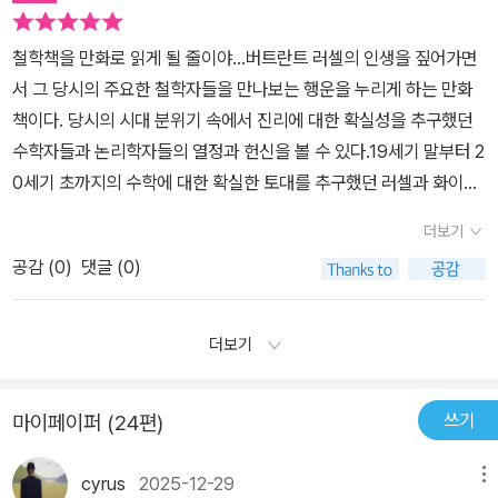
수학과 철학이 확고한 토대와 엄밀한 언어를 갖길 바랐다. 진리를 찾
서 수년동안에 걸쳐 오로지 수와 식, 기호로 가득찬 공식을 집착했던
아 떠난 여행에서 새로운 사상을 접하게 되었고 수학에 확고한 토대
러셀의 입장에서는 확실성의 토대에 대한 불확실성이라는 미제의 결
철학책을 만화로 읽게 될 줄이야...버트란트 러셀의 인생을 짚어가면
를 제공할 새로운 논리언어 기하학에 주목했다. 기하학에서 집합론은
론에 대해서 탐탁치 않게 여겼을 것이다. 영원하며 절대적인 확실성
서 그 당시의 주요한 철학자들을 만나보는 행운을 누리게 하는 만화
핵심역할을 담당했다. 하지만 '러셀의 역설'로 논리학의 결함이 발견
으로 이루어진 진리가 존재하고 있을 것이라고 믿어 의심치 않았던
책이다. 당시의 시대 분위기 속에서 진리에 대한 확실성을 추구했던
되었다. 이후 러셀과 화이트헤드는 그 결함을 보완하기 위해 '수학원
러셀에게 오랜 논리학 연구를 통해서 남게 된 것은 정신적인 후유증,
수학자들과 논리학자들의 열정과 헌신을 볼 수 있다.19세기 말부터 2
리'를 썼지만, 결과는 실패였다. '프레게, 러셀, 화이트헤드는 확실히
그것이 바로 ' 확실하게 증명하고자 했던 ' 완벽한 실체에 대한 증명이
0세기 초까지의 수학에 대한 확실한 토대를 추구했던 러셀과 화이트
훌륭한 지도제작자들이었다. 하지만 결국 그들은 실재와 지도를 혼동
도출되지 못함에 대한 허무와 회의감뿐이었다. 그런 정신적인 공허
헤드, 프레게, 무어, 비트겐슈타인, 튜링, 푸앙카레, 괴델 등 당대의 논
했는지도 모른다!' - 221쪽 비트겐슈타인의 '논리철학논고'의 논증을
더보기
감과 회의감 때문에 논리학자들은 정신분열증을 겪을 수 밖에 없었
쟁 속에서 진리의 확고한 토대를 발견하고자 하는 지성을 담아냈다.
소개하는 부분은 인상적이었다. 러셀이 실제로 비트겐슈타인이 발견
공감 (
0
)
댓글 (0)
다. 그리고 러셀뿐만 아니라 확실한 토대의 논리를 추구하기 위해 시
현재 우리가 누리는 현실... 특히 컴퓨터와 인터넷은 이들의 노력이 뒷
한 '철학의 문제들에 대한 완전한 해결'을 이해하려 했는지는 회의적
도했던 수학자, 논리학자들 역시 예외는 아니었다. 프레게와 칸토어
받침되지 않고서는 설명하기 힘들다.진리의 굳건한 토대를 찾으려 했
이다. 괴델의 '불완전성의 원리'는 수학자에게 꿈의 종말을 의미했
는 미쳐버렸고, 괴델은 우울증에 걸렸다. 그리고 러셀의 제자였던 비
던 사람들... 그들의 사고와 실험은 결국 자명한 진리를 규정할 수 없
더보기
다. '과학이 밝혀낸 사실들을 전부 다 알아도 세계의 의미를 이해하기
트겐슈타인은 자살하고 만다. 그러나 이들 논리학자들의 광기를 향
다는 것으로 귀결되어 버린다. 자명함을 찾아 떠난 고행의 결과는 불
에는 부족하다.' - 300쪽 책을 읽고 나는 '끌어당김'을 느꼈다. 책 속
해서 손가락질할 이유가 없으며 여전히 불확실성으로 남게 된 논리학
확실성이 지배하는 현실을 인정하는 것으로 마감되는 것이다. 그러나
의 책을 읽는 건 나의 오래된 독서 습관이지만 수학, 철학, 논리학을
쓰기
마이페이퍼 (24편)
의 토대에 대해서 쓸모 없는 연구에 불과한 실패라고 규정할 수도 없
순례를 떠나기 전과 떠난 후의 결과가 동일해 보일 지라도 그 동일함
이 정도로 매력 있게 보여주다니 읽어가는 내내 즐거웠다. 수학, 철학,
다. 우리는 논리학자들의 말 못하는 고통을 이해하지 않고서는 그런
에는 분명한 차별이 있다. 인간의 발견... 인간이 가진 비합리성과 합
논리학으로 전공선택을 망설이는 대학생에게 적극 추천한다.
cyrus
2025-12-29
메뉴
말할 자격이 없기 때문이다. 존 윌리엄 워터하우스 <다나오스의
리성의 충돌에 대한 보다 깊은 통찰과 전망을 세울 수 있는 것이다. 러