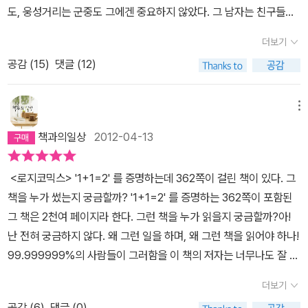
도, 웅성거리는 군중도 그에겐 중요하지 않았다. 그 남자는 친구들에
런데 그 할아버지도 오래 사시지 못하고 돌아가셔서 버트런드 러셀은
의해 정신병 요양소로 옮겨진다. 정신병 요양소로 가게 된 그 중년 남
할머니와 함께 살았는데, 할머니는 엄격한 규율로 버트런드 러셀을
더보기
자는 독일의 철학자 프리드리히 니체였다. ' 신은 죽었다 ' 고 외친 남
키웠어. 러셀은 개인교수로부터지식을 얻었는데, 유클리스 기하학에
공감 (
15
)
댓글 (12)
자는 이렇게 속세로부터 멀어져 갔다. 니체는 <차라투스트라는 이
서 큰 영향을 받았어. 그때부터논리학에 대한 큰 즐거움을 알게 되었
렇게 말하였다>를 통해서 신에 의지했던 인간이 스스로 가치를 창조
고, 수학과 과학에 대한 동경심이 생겨나게 되었단다. 젊은이가 된 러
하는 주인공, 즉 ' 위버멘쉬 ' (Uebermensch)가 되어야한다고 주장
메뉴
셀은 케임브리지 대학에서 수학을 전공을 했고, 독실한집안의 앨리스
했다. 여기서 말하고 있는 ' 위버멘쉬 ' 는 가치의 창조자로서 풍부하
라는 여인과 사랑에 빠지기도 했어. 우수한 성적으로 대학을 졸업하
책과의일상
2012-04-13
고 강력한 생(生)을 실현할 수 있는 ' 힘에의 의지 ' 를 가진 사람을 말
고 철학을 공부하기 시작했어. 이 책에는 러셀과 친분을 쌓은 여러 사
한다. 그가 살았던 19세기에 신을 부정한다는 것은 곧 자살행위였
람들이 나오는데, 당대 최고의석학들, 철학자들, 수학자들의 이름들
<로지코믹스> '1+1=2' 를 증명하는데 362쪽이 걸린 책이 있다. 그
음에도 불구하고 니체는 ' 신 ' 이라는 하나의 관념적인 존재를 부정하
이 나온단다. 러셀은 추론계산법이란 것을 접하면서 논리학을 엄밀한
책을 누가 썼는지 궁금할까? '1+1=2' 를 증명하는 362쪽이 포함된
는 시도를 해내게 된다. 니체에게서 신의 존재 부정은 삶의 방향을 결
과학으로 설명하려고 했고,자신을 논리학자라고 생각했을 정도로 논
그 책은 2천여 페이지라 한다. 그런 책을 누가 읽을지 궁금할까?아!
정짓는 의지를 앗아가버린 모든 억압과 우상도 부정하는 것이다. 니
리학에 푹 빠져있었어. 논리학이란 무엇인가? 아리스토텔레스는 ‘논
난 전혀 궁금하지 않다. 왜 그런 일을 하며, 왜 그런 책을 읽어야 하나!
체의 이 같은 선언은 인간의 개별적 주체성을 근간으로 한 20세기 실
리학이란 새롭고 필연적인 추론이다’라고 이야기했대. 러셀은 화이트
99.999999%의 사람들이 그러함을 이 책의 저자는 너무나도 잘 알
존철학의 전범이 될 수 있었다. 그러나 니체는 생애 마지막 10년은
헤드 교수와 만나게 되는데, 그와 만남은 그의 삶에아주 중요한 일이
고 있다. 하여, 어디서도 보기 힘든 창작물의 형태가 전.혀. 궁금하지
자신을 둘러싼 두려움과 허무의 고통 속에서 살아야했다. 평생을 질
더보기
었어. 화이트헤드 교수와 함께 논리학 공부를 위해 독일로 여행을 갔
않은 독자를 끌어 당기고 심지어 매,혹. 시킨다. 러셀의 <나는 왜 기
병에 시달렸고, 정신분열증에 걸려 사실상 죽은 거나 다름 없는 삶을
어. 그곳에 논리학의 대가인 고틀로프 프레게 교수와 집합론의 창시
공감 (
6
)
댓글 (0)