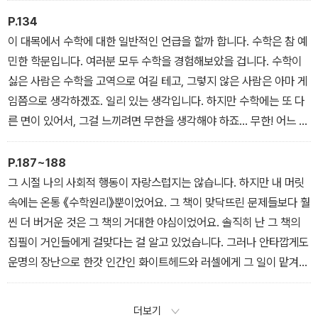
없는 장벽 앞에 주저앉아 있는 꼴이었습니다. 당시에 나는 수학이 인
P.134
도 신화에 나오는 우주와 비슷하다는 것을 이미 알고 있었어요. 그 우
이 대목에서 수학에 대한 일반적인 언급을 할까 합니다. 수학은 참 예
주는 겉보기에 확고한 듯해도 바탕에 있는 거북이 변덕을 부리면 위
민한 학문입니다. 여러분 모두 수학을 경험해보았을 겁니다. 수학이
태롭게 흔들리죠. 수학을 떠받치는 토대도 위태로웠습니다!
싫은 사람은 수학을 고역으로 여길 테고, 그렇지 않은 사람은 아마 게
임쯤으로 생각하겠죠. 일리 있는 생각입니다. 하지만 수학에는 또 다
른 면이 있어서, 그걸 느끼려면 무한을 생각해야 하죠… 무한! 어느 위
대한 인물은 무한이 인류의 정신에 가장 큰 영감을 준 관념이라고 했
어요. 맞는 말일 수도 있습니다. 하지만 이 한 가지는 확실히 맞는 말
P.187~188
이에요. 무한은 인류의 정신을 가장 강하게 압박해온 관념, 인간의 정
그 시절 나의 사회적 행동이 자랑스럽지는 않습니다. 하지만 내 머릿
신력을 절대 한계까지 몰아붙여온 관념이라는 점! 또 무한은 수학의
속에는 온통 《수학원리》뿐이었어요. 그 책이 맞닥뜨린 문제들보다 훨
내면이 허약하다는 사실을 가장 분명하게 보여준 개념이기도 하죠.
씬 더 버거운 것은 그 책의 거대한 야심이었어요. 솔직히 난 그 책의
집필이 거인들에게 걸맞다는 걸 알고 있었습니다. 그러나 안타깝게도
운명의 장난으로 한갓 인간인 화이트헤드와 러셀에게 그 일이 맡겨졌
던 거죠. 게다가 우리는 거인의 정반대였어요. 어느새 난쟁이가 되어
있었죠.
더보기