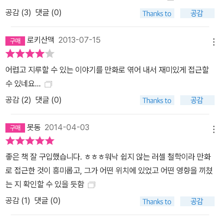
공감 (
3
)
댓글 (0)
분야에서 지식의 큰 변화를 가져올 수 있게 된 것이다. 《로지코믹스》
는 한편으로는 심오한 추상적 개념들과 씨름하는 극단적 천재들을 다
로키산맥
2013-07-15
루면서 서양사상의 핵심으로 안내하는 고급 강의이면서, 또 한편으로
메뉴
는 러셀의 사상에 영향을 주었거나 러셀과 함께 열정적으로 토론했던
실제 인물에 대한 익살스러운 묘사들로 가득 찬 흥미진진한 모험담이
어렵고 지루할 수 있는 이야기를 만화로 엮어 내서 재미있게 접근할
다. 러셀을 비롯해 칸토어, 화이트헤드, 힐베르트, 비트겐슈타인, 폰
수 있네요...
노이만, 괴델, 튜링 등 서구 지성계 기린아들에 대한 생생한 묘사가 압
공감 (
2
)
댓글 (0)
권인 이 작품은 러셀의 확실성에 대한 추구와 현대의 대표적 윤리적
의문점들 사이의 연결점들을 보여준다. 그럼으로써 일반 독자들에게
못동
2014-04-03
메뉴
수학, 이성, 논리, 역사 등에 대한 접근하기 쉬운 입문서 역할을 톡톡
히 해낸다.
좋은 책 잘 구입했습니다. ㅎㅎㅎ워낙 쉽지 않는 러셀 철학이라 만화
로 접근한 것이 흥미롭고, 그가 어떤 위치에 있었고 어떤 영향을 끼쳤
는 지 확인할 수 있을 듯함
공감 (
1
)
댓글 (0)