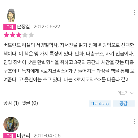
간사에서는 더 말할 것이 있겠습니까? 사적인 영역과 공적인 영역을
을 류의 책인데, 낚였다는 생각도 좀 든다. 만화다 보니 서너시간이면
알 수 있듯이 이전부터 사회 구성원들이 공유하고 있는 세상의 믿음,
그러다 최근 중고매장에서 발견해 싼값에 주고 샀는데, 잠깐 들춰보
막론하고 인간사에서 완벽한 이성적 확실성에 도달하기는 정녕 불가
금세 읽을 수 있어 시간 아깝다는 생각이 들지 않은 건 다행.
가치 등이 한순간에 변화한다는 것은 쉬운 일이 아니다. 무엇보다도
메뉴
기만 하려다가 너무 재미있어서 곧잘 빠져들어 구매한 당일 저녁동안
능합니다!잘 들으십시오. 내 이야기를 조심하라는 교훈이 담긴 이야
그 예측불가능한 변화의 시류 속에 자신이 직접 동참하고 주도하
다 읽어버렸다 앞서 말했듯이 수학기초론을 좀 더 알고 난 뒤에 다시
문장길
2012-06-22
기로, 기존의 해결책들을 비판하는 이야기로 해석해주십시오. 내 이
는 것 역시 쉽지가 않은 일이다. 갈릴레오 갈릴레이와 코페르니쿠스
읽으면 또 새롭게 느껴질 것 같다 만화책이라고 얕잡아볼 게 아닌, 소
야기는 공식을 적용하는 것으로는 부족하다고 말합니다. 여러분이 정
가 주장한 지동설이 학계로부터 제대로 인정받기까지 이 두 사람
장 가치가 충분한 책이라고 생각한다
버트런드 러셀의 서양철학사, 자서전을 읽기 전에 워밍업으로 선택한
말로 어려운 문제에 직면했을 때, 공식의 적용은 정녕 불충분합니다!
은 생전에 종교적인 핍박에 시달려야 했으며 니체 역시 신을 부정한
책이다. 이 책은 몇 가지 특징이 있다. 만화, 다층구조, 자기 언급이다.
나는 여러분이 아니므로 여러분이 할 일을 말씀드릴 수 없습니다. 지
다는 말 한 마디 때문에 종교로부터 배척과 오해를 받아야만 했다. 러
진입 장벽이 낮은 만화형식을 취하고 3곳의 공간과 시간을 갖는 다층
금 딜레마에 직면한 여러분을 위해 나는 내 이야기를 들려주었습니
셀 역시 당시 학계를 지배하고 있는 거대한 학문적 신념의 틀을 깨부
구조이며 독자에게 <로지코믹스>가 만들어지는 과정을 책을 통해 보
다. 그것이 전부입니다. 인정합니다. 가능한 대답이지요. 그것이 내 이
수기가 쉽지 않았을 것이고 자신 스스로도 그런 시도에 막연한 두려
여준다. 고 옮긴이는 쓰고 있다. 나는 <로지코믹스>를 다음과 같이
야기에 대한 당신의 반응입니다. 거기 숙녀분의 반응은 무엇일까요?
움을 가졌을지도 모른다. 자신의 내면 속에 존재하고 있던 ' 정신적
이해했다. 독립적 사실들을 적재적소에 잘 끼워 넣어 재구성함으로써
또 당신은? 아니면 당신은? 당신만이 대답할 수 있어요. 오로지 당신
인 ' 위험성에 대한 두려움을 극복하고나서야 화이트헤드와의 기나긴
더보기
스토리의 끊김 없이 러셀의 삶을 논리학과 잘 버무려 칼칼하게, 담백
만. 당신. 그래요, 당신. 모든 남자. 모든 여자. 당신!' 읽은 날 2012.
공동 연구를 통해서 자신의 이름을 널리 알리게 되는 계기가 마련되
공감 (
1
)
댓글 (0)
하게 보여주었다. 하지만 결론 부분은 마침표를 찍지 않아 아쉽다. 결
1. 13 by 책과의 일상 http://blog.naver.com/cjiim
는 <수학원리>를 완성하게 된다. 러셀은 평생 바치게 될 학문적 시
론의 주체는 언제나 인간이 되어야 한다. 러셀의 유년시절, 수학과의
도의 본격적인 첫 발걸음을 내딛었지만 일생 동안 천착해 온 무결점
만남은 불행한 가족사와 광기 어린 집안내력을 극복하고 '처음으로
메뉴
의 수학 원리는 끝내 도출하는 데 실패하고 만다. 확실성의 진리
무언가를 완전히 확실하게 아는 즐거움'을 주었다. 대학에서 러셀은
에 이르는 왕도는 없다 학문의 가장 완벽한 기초, 토대를 찾기 위해
머큐리
2011-04-05