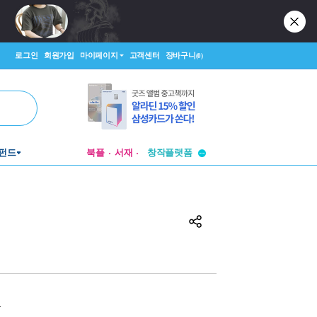
로그인
회원가입
마이페이지
고객센터
장바구니
(0)
투비컨티뉴드
펀드
북플
서재
창작플랫폼
투비컨티뉴드
원