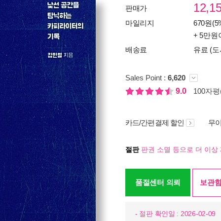
12,1
판매가
마일리지
670원(5
+ 5만원
배송료
유료 (도
Sales Point :
6,620
9.0
100자평(
카드/간편결제 할인
무이
절판
판권 소멸 등으로 더 이상 
품절센터 의뢰
보관함
- 절판 확인일 : 2026-02-09