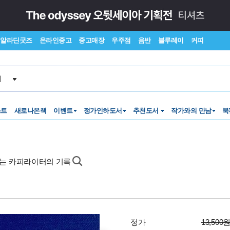
알라딘굿즈
온라인중고
중고매장
우주점
음반
블루레이
커피
서
스트
새로나온책
이벤트
정가인하도서
추천도서
작가와의 만남
북
하는 카피라이터의 기록
정가
13,500