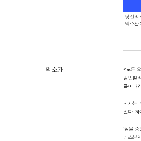
당신의 
맥주잔 2
책소개
<모든 
김민철의
풀어나간
저자는 
있다. 
'삶을 증
리스본의 