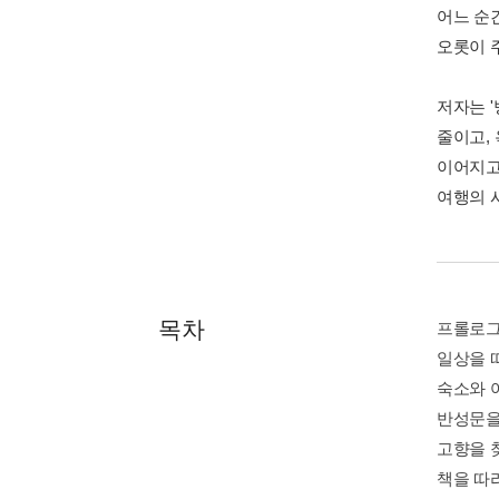
어느 순
오롯이 
저자는 
줄이고,
이어지고
여행의 
목차
프롤로
일상을 
숙소와 
반성문을
고향을 
책을 따