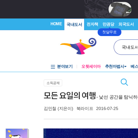
HOME
전자책
만권당
외국도서
국내도서
첫달무료
국내도
분야보기
오뒷세이아
추천마법사
베
소득공제
모든 요일의 여행
- 낯선 공간을 탐닉
김민철
(지은이)
북라이프
2016-07-25