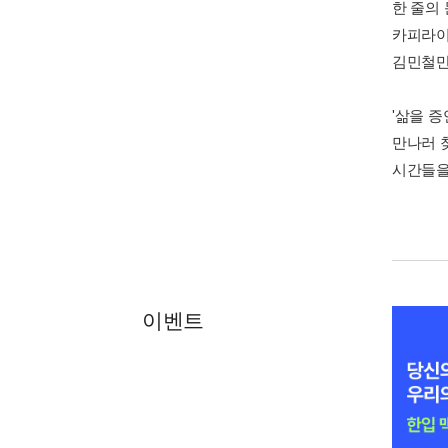
한 줄의
카피라이
김민철만
'삶을 증
만나러 
시간들을
이벤트