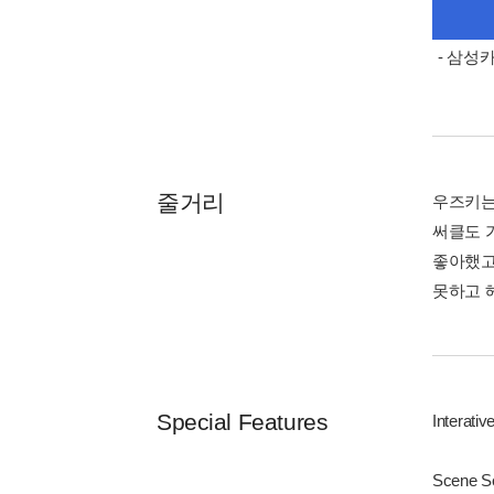
- 삼성
줄거리
우즈키는
써클도 
좋아했고
못하고 
Special Features
Interati
Scene Se