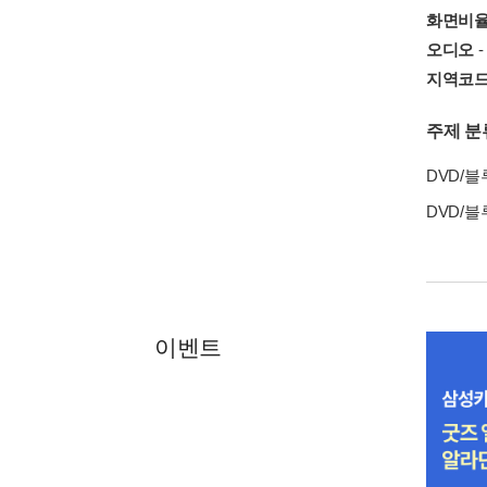
화면비
오디오
-
지역코
주제 분
DVD/
DVD/
이벤트