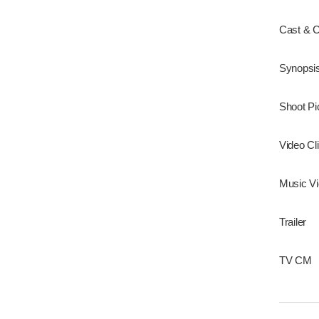
Cast & 
Synopsi
Shoot Pi
Video Cl
Music V
Trailer
TV CM