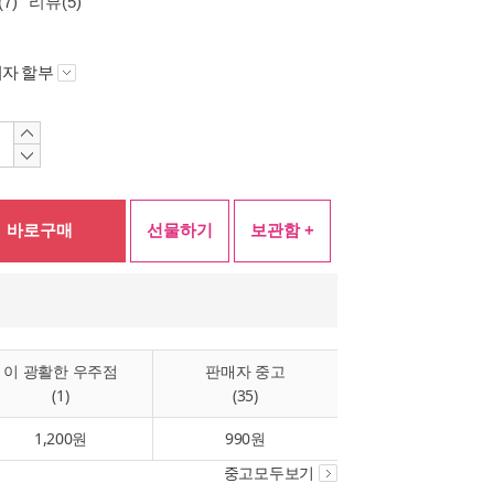
7)
리뷰(5)
자 할부
바로구매
선물하기
보관함 +
이 광활한 우주점
판매자 중고
(1)
(35)
1,200원
990원
중고모두보기