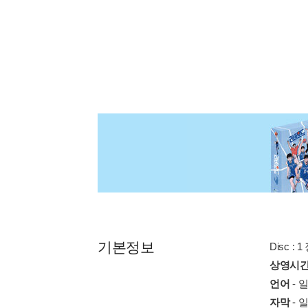
기본정보
Disc : 1
상영시
언어
- 
자막
- 