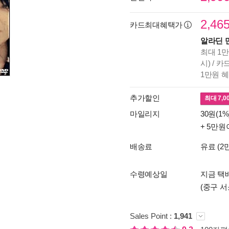
2,46
카드최대혜택가
알라딘 
최대 1만
시) / 
1만원 
추가할인
최대
7,0
마일리지
30원(1%
+ 5만원
배송료
유료 (2
수령예상일
지금 택배
(중구 서
Sales Point :
1,941