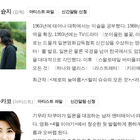
 슌지
(감독)
아티스트 파일
신간알림 신청
1963년에 태어나 대학에서는 미술을 공부했다. 198
역을 확장, 1993년에는 TV드라마 〈쏘아올린 불꽃, 
로는 드물게 일본영화감독협회 신인상을 수상하는 영예
터〉를 발표, 일본은 물론 국경을 넘어 한국에서도 엄
을 대대적으로 각인했다. 이후 〈스왈로테일 버터
모든 것〉〈하나와 앨리스〉〈라스트레터〉〈키리에..
최근작 :
<제로의 늦여름>
,
<릴리 슈슈의 모든 것>
,
<러
다카코
(아티스트)
아티스트 파일
신간알림 신청
기무라 타쿠야가 일본을 대표하는 남자 엔터테이너 라
다. 영화 <4월 이야기>에서 청순한 듯 발랄하게 환
름과 오버랩 된다.