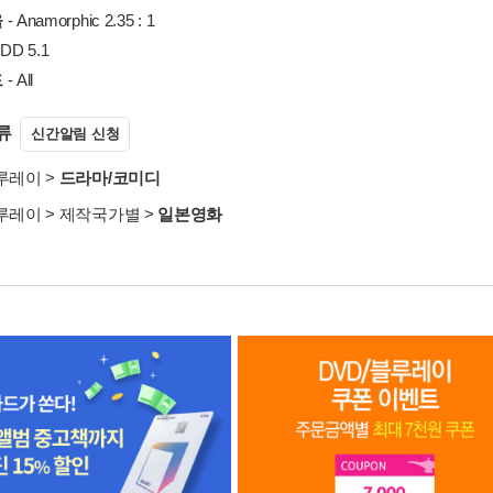
율
- Anamorphic 2.35 : 1
 DD 5.1
드
- All
류
신간알림 신청
블루레이
>
드라마/코미디
블루레이
>
제작국가별
>
일본영화