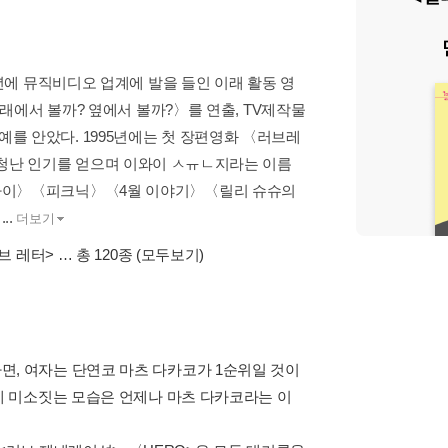
8년에 뮤직비디오 업계에 발을 들인 이래 활동 영
아래에서 볼까? 옆에서 볼까?〉를 연출, TV제작물
를 안았다. 1995년에는 첫 장편영화 〈러브레
청난 인기를 얻으며 이와이 ㅤㅅㅠㄴ지라는 이름
플라이〉〈피크닉〉〈4월 이야기〉〈릴리 슈슈의
.
더보기
브 레터>
… 총 120종
(모두보기)
면, 여자는 단연코 마츠 다카코가 1순위일 것이
하게 미소짓는 모습은 언제나 마츠 다카코라는 이