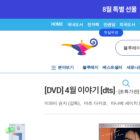
HOME
국내도서
전자책
만권당
외국도서
첫달무료
블루레
분야보기
블루레이
베스트셀러
새로나
[DVD] 4월 이야기 [dts]
- [초특가판]
이와이 슌지
(감독),
마츠 다카코
,
타나베 세이치