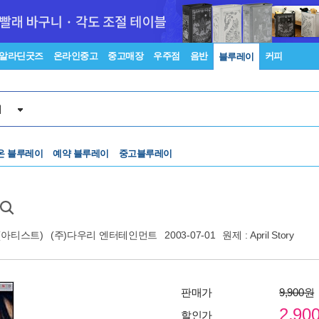
알라딘굿즈
온라인중고
중고매장
우주점
음반
커피
블루레이
이
온 블루레이
예약 블루레이
중고블루레이
(아티스트)
(주)다우리 엔터테인먼트
2003-07-01
원제 : April Story
판매가
9,900원
2,90
할인가