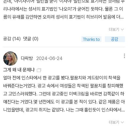
은데, '아이자이어' 벌린을 굳이 '이사야' 벌린으로 표기하는 것처럼 우
어 주고 받는 사이다.회사에서 스트레스를 받으면 매번 내게 전화
에 대한 협박이었던 것이다.여성이 자신의 외모를 가꾸도록 노력하지
원히 실내에서만 빙빙 돈다. 그녀에게는 화를 내거나 조직에 참여하
리나라에서는 성서의 표기법인 '나오미'가 굳어진 듯하다. 물론 그 이
를 걸어 온다. 뭐하냐고 물어오면 "앉아 있어!"라고 답하고, 그 친구
않는다면 청소년기에는 또래에서의 약자가 될 것이고, 사회에 나가서
거나 섹스를 좇거나 확성기로 외치거나 야간버스나 여성학 프로그램
름의 유래를 감안하면 오히려 성서의 표기법이 히브리어 발음에 더
는 맨날 나더러 팔자 좋다고 자기도 집에 들어 앉아 놀고 싶다고 부럽
는 제대로 취직하거나 성공하기 힘들 것이며, 남성이나 다른 사람으
을 위해 돈을 달라거나 여성 교수는 모두 어디 있는지 알려달라고 할
가깝겠지만.특이하게도 클라인의 이번 책은 또 다른 '나오미'에 대한
다고 한다. 그럼 나는 버럭한다. "집에서 앉아서 논다니?? 바빠서 서
로부터 존중받지 못할 것이라는 협박.여성은 이 협박을 끊임없이 받
더보기
에너지가 없다. (중략)마른 것이 아름다운 것은 마른 것이 몸이 아니
언급으로 시작한다. 바로 미국의 저술가인 나오미 울프인데, 국적과
서도 놀고 있다."라고 답하며, 또 왜? 말해 보라고 하면 주절주절~
고 그것을 자기 내면화해온 것이다.그것을 부추기는 것은 또한 무수
라 정신에 하는 것 때문이다. 상을 받을 만한 것은 여성이 마른 것이
공감 (
14
)
댓글 (0)
외모부터 정치 성향이며 저술 내용까지도 상이한 두 사람을 대중이
~ 그러다 보면 내 고민, 친구의 고민들을 늘어놓는다. 딱 우리 나이
히 범람하는 포르노를 통해 여성 스스로 자기 성에 기쁨을 느끼지 못
아니라 굶주리는 것이고, 마른 것은 그것의 증상일 뿐이다. 굶주리면
종종 혼동했기 때문이다. 이 대목에서 문득 뜨끔할 수밖에 없었는데,
때 하고 있는 고민들을 늘어 놓으며 한숨도 쉬었다가, 늘 언제 얼
한다는 강박을 만들고, 여성은 남성이 지배하는 섹스로만 진짜 성적
흥미롭게도 '해방된' 정신의 폭이 좁아진다. -p.319위의 구절을 읽어
왜냐하면 나귀님 역시 클라인의 지적처럼 두 명의 '나오미'를 종종 헛
굴 한 번 보자!로 끊는다. 전화를 끊고 나면 어렸던 대학시절의 친
다락방
2024-06-24
메뉴
오르가즘을 느낄 수 있는 것처럼 위장한 것이다.이러한 위장은 또한
보면 어떤가. 힘을 내고 싶지 않은가.유방에 대해 하는 말도 들어보자.
갈렸었기 때문이다.예를 들어 몇 년 전에 최악의 오역본 중 하나인 저
구 모습을 떠올리게 되고, 지금 회사에서 커리어도 쌓고, 집안일도 병
여성의 남성 의존성 - 남성의 시선을 기준으로 자신을 평가하게 하고,
그게 왜 내 문제냐
여성의 얼굴과 몸매의 이미지를 편집하는 암묵적 검열이 똑같이 여성
메인 그리어의 책에서 나오미 울프의 역시나 오역된 인용문을 접하고
행하는 친구를 보면 안쓰럽기도 하고, 부럽기도 하고, 내새끼처럼 대
또 한편으로는 이런 시선을 원천적으로 거부하는 수단으로 영원히 여
얼마 전에 인스타에서 한 광고를 봤다.팔꿈치와 겨드랑이의 착색을
의 유방 이미지도 편집하여, 여성의 유방이 실제로는 어떻게 생겼는
는 '이 여자가 그 시꺼먼 책 쓴 사람인가?' 생각했었고, 거꾸로 나오미
견하기도 하다. 친구는 실업계 고등학교를 졸업하고 전문대를 입학
성이 되지 않고자 하는 거식증으로 귀결되기도 한다.아 이정도면 정
바꿔준다는거였다. 광고 속에서 여성들은 착색된 팔꿈치를 창피해했
지 알지 못하게 한다. 문화가 흠 잡을 데 없는 완벽함으로 유방을 가
클라인의 다른 신간을 접하고는 '이 여자가 그 해럴드 블룸한테 성추
하였다. 나는 인문계 고등학교를 졸업하고 전문대에 입학하였다. 나
말 지금의 우리 사회에서 화장품 산업, 포르노 문화, 다이어트 산업,
고 고민스러워했다. 그런데 광고중인 미백크림을 바르면 감쪽같이 하
려, 물렁하거나 비대칭이거나 원숙하거나 임신으로 변화를 겪은 유방
행 당했다고 폭로했다가 흡혈귀 딸년이라고 역공을 당했다는 사람인
는 국문학과에 가고 싶었지만 진학하지 못했었다. 집에서 너무 먼 학
성형수술이 이토록 미친듯이 폭주하며 성행하는지 충분히 이해가 간
얘진다는 거였다.몇 년전에도 이 광고를 본 적이 있다. 같은 제품은 아
을 거의 그대로 보여주는 법이 없다. 문화에서는 진짜 유방이 여성만
가?' 생각했었으니까 말이다.문제는 원래 좌파 진영에서 경력을 시작
교에 딸아이를 위험하게 자취를 시킬 수 없다는 염려를 우선으로 내
다.또한 이렇게 발달한 산업들은 여성들이 자신이 얻은 부를 오롯이
니었을텐데, 광고의 취지는 같았다. 나는 그때 홀린듯이 인스타에서
큼이나 모양이 다양하고 변형도 많다는 것을 거의 알 수 없다. 여성도
한 울프가 머지않아 우파, 그것도 극우 진영으로 선회해서 클라인과
세우셨지만, 대학을 가려면 서울대 정도는 가야하고, 서울대가 아니
외모에 쏟아붓게 하고, 다이어트로 기진맥진한 몸은 더 큰 사회적 성
그 크림을 사서 발랐던 적이 있었는데, 바르고나니 정말 그 부위가 하
대부분 다른 여성의 유방을 보거나 만지는 일이 드물어 유방을 만지
는 상반되는 입장에 서게 되었다는 점이다. 그런데도 인터넷이며 SN
더라도 집 근처 학교 중에선 부산대 국립대 정도는 가야지 보내
더보기
취를 이루기 힘들게 함으로써 남성이 차지하고 있는 이 세계의 정상
얘지고 말끔해졌냐 하면 그게 아니고, 바르고나면 그 즉시 커버가 되
면 어떤 느낌인지, 유방이 몸과 함께 어떻게 움직이고 달라지는지, 사