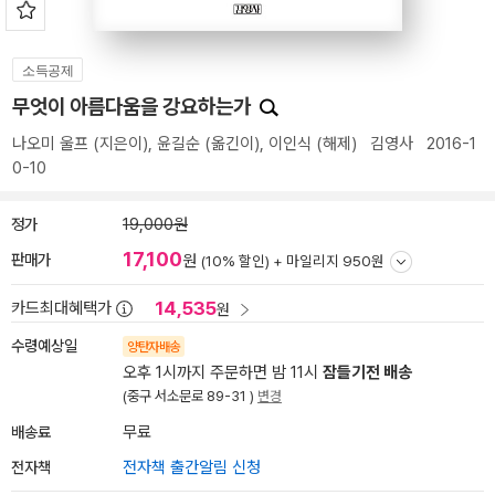
소득공제
무엇이 아름다움을 강요하는가
나오미 울프
(지은이),
윤길순
(옮긴이),
이인식
(해제)
김영사
2016-1
0-10
정가
19,000원
17,100
판매가
원
(10% 할인) +
마일리지 950원
14,535
카드최대혜택가
원
수령예상일
양탄자배송
오후 1시까지 주문하면 밤 11시
잠들기전 배송
(중구 서소문로 89-31 )
변경
배송료
무료
전자책
전자책 출간알림 신청