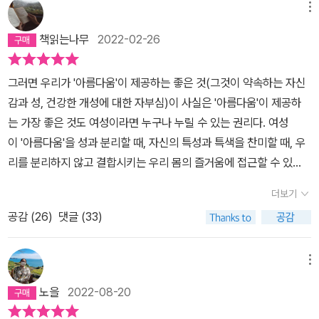
기 존재의 자존감을 회복하기 위한 가장 중요한 질문이 바로 이 '여성
메뉴
제 몸에 칼까지 대야 하는걸까? 여자의 가치라는 것은 남자에게 사랑
할 수 없는 일이다. _pp. 168~169 울프는 ‘아름다움의 의식’이라는
이여, 무엇을 보겠는가?' 아닐까?인류 역사를 어떤 측면에서 보면 남
받지 않으면 무너지는걸까?영화 [나를 미치게 하는 여자] 에서 주인
새로운 신흥종교가 “현대 여성에게 삶을 두려워하는 신경증을 불러
책읽는나무
2022-02-26
성중심의 지배가 공고화해 온 과정으로도 이해할 수 있을 것이다.계
공 에이미는 자신의 동생과 돌아가신 엄마에 대해 이야기를 나눈다.
일으키는 한편, 새로운 자유가 여성에게 의미하는 바도 무의미하게
급의 발생과 동시에 소위 문명사회에서는 권력이 발생했고, 그 권력
엄마는 누워서도 가슴이 봉긋했지, 정말 예뻤어, 라고. 그러면서 덧붙
만든다”고 비판한다. 온갖 수술도구로 우리 몸을 학대해야 하는 현실
그러면 우리가 '아름다움'이 제공하는 좋은 것(그것이 약속하는 자신
은 예외없이 남성 중심의 지배체제를 만들어왔다.일이백년도 아니고
인다. 나는 누우면 가슴이 축 늘어지는데. 나는 이 장면을 아주 좋아했
이제 ‘아름다움의 신화’는 ‘성(SEX)’이라는 지극히 개인적인 영역까
감과 성, 건강한 개성에 대한 자부심)이 사실은 '아름다움'이 제공하
자그마치 5,000년에 걸쳐서 만들어져 온 체제라는 것이다. 18세기
는데, 왜냐하면 누우면 가슴이 축 늘어지는 것이 실제 여자의 육체에
지 침범해 여성의 삶을 잠식하고 있다. ‘아름다움의 포르노’와 ‘아름다
는 가장 좋은 것도 여성이라면 누구나 누릴 수 있는 권리다. 여성
산업혁명 이후 성립되어 지금까지 겨우 300년간 이어져온 이 자본주
일어나는 일이기 때문이다. 많은 시간 내 가슴이 생긴 모양이라든가
움의 사도마조히즘’으로 대표되는 폭력적인 성 이미지다. 이들은 잡
이 '아름다움'을 성과 분리할 때, 자신의 특성과 특색을 찬미할 때, 우
의 체제가 얼마나 강고한지 보자.겨우 300년짜리도 넘을수 없는 벽
누웟을 때의 형태 같은 것들에 대해 어휴 이건 왜이렇게 못났어를 생
지와 영화, 광고 등을 통해 남녀의 판타지를 지속시킨다. 남자들은 화
리를 분리하지 않고 결합시키는 우리 몸의 즐거움에 접근할 수 있
처럼 강고한데 5,000년의 지배체제는 어떨까?이에 저항하는 페미
각했었는데, 내가 왜 내 가슴을 못났다고 생각해야 했을까? 그건 상
보에서 튀어나온 듯한 인형 같은 대상을 원하게 되고, 여성은 그 대상
다. 아름다움의 신화가 역사가 될 것이다.(449쪽) 책을 읽다 보
니즘의 역사는 사실 메리 울스턴크래프트나 올랭프 드 구주의 여성의
더보기
대적으로 예쁜 가슴이 어떤건지 알고 잇었기 때문이다. 그 예쁜 가슴
에 맞추기 위해 고통스러운 행위를 지속하고, 시장에서는 변화하는
면 매번 마지막 꼭지 부분에서 밑줄을 가장 많이 긋게 되고, 가장 많
인간 선언으로 기원을 얘기할 수 있지만 실질적인 사회운동으로서 등
을 나는 어떻게 알게 되었을까? 나의 가슴도 우리 엄마의 가슴도 그
공감 (
26
)
댓글 (33)
요구에 맞춰 성적 판타지를 유지해줄 일회용품들을 끊임없이 쏟아낸
은 해답을 얻게 되는 것 같고, 가장 많은 생각과, 가장 많은 힘과 용기
장하는 것은 20세기에 와서야였다고 할 것이다.그 말은 이제 여성은
렇게 생기지 않았는데 그럼에도 불구하고 예쁜 가슴이라는게 어떤 것
다. 미용성형수술 산업도 건강한 것과 병든 것의 정의를 조작해 날로
를 얻게 되는 것 같다. 아름다움의 신화가 역사가 될 것이라는 문구
겨우 100년을 싸워왔다는 것이다. 5천년과 100년이 페미니즘운동
인지를 어떻게 알았을까?일전에 오프라 윈프리 쇼에 가슴 성형수술
번창하고 있다. 울프는 성형수술을 폭력에 버금가는 범죄로 간주하면
는 어째 좀 찌르르하다.이런 기분은 여성인 나에게만 해당되는 것일
메뉴
이 이겨내야할 시간의 간극이다.단지 이러한 비교는 시간의 길이를
을 한 여성이 나왔었다. 유방 수술을 한 이후로 원인 모를 우울함에 시
서, 이를테면 “음핵의 위치를 바꾸고, 질을 꼭 맞게 꿰매어 붙이고, 목
까? 남성들도 이 책을 읽는다면 과연 어떤 생각을 하게 될까? 오전
비교하자는 것이 아니다.남성 중심의 지배체제는 그 긴 시간만큼 자
노을
2022-08-20
달려 너무나 괴로웠다는 이야기를 했고, 그래서 병원을 다녀보다가
의 근육을 풀고, 구역질 반사 기능을 없애는 것은 시간문제”라고 전망
에 책을 읽었다며 자랑스럽게 걸어 놓으니, 이 책을 읽은 서재 친구분
신의 지배이데올로기를 온갖 방면으로 확대 강화해왔고, 그 시간만큼
유방에 넣은 보형물을 빼보자는 이야기가 나왓다고. 그렇게 보형물을
한다. 이러한 울프의 예상은 결국 적중했고, 현재 성기수술 산업은 의