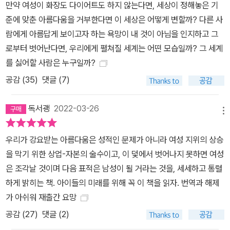
만약 여성이 화장도 다이어트도 하지 않는다면, 세상이 정해놓은 기
다. ‘아름다움’에 대해 일정한 규격으로 일반화된 시각을 흩뜨리는 일
준에 맞춘 아름다움을 거부한다면 이 세상은 어떻게 변할까? 다른 사
은 소비자의 구미를 하나로 묶는 거대한 권력에 맞서 벌이는 결투이
람에게 아름답게 보이고자 하는 욕망이 내 것이 아님을 인지하고 그
기도 하다. 외모에 대한 억압, 직업상의 차별, 평화에 대한 폭넓은 사
로부터 벗어난다면, 우리에게 펼쳐질 세계는 어떤 모습일까? 그 세계
유를 촉구하는 이 책은, 우리가 태어날 때부터 체화된 아름다움이라
를 싫어할 사람은 누구일까?
는 이데올로기를 이제라도 제대로 바라볼 수 있는 방법과 새로운 가
공감 (
35
)
댓글 (7)
치관을 제공한다. 남성이라면, 여성이라면 반드시 어떠해야 한다는
무거운 짐을 벗어던지는 데 최우선적으로 필요한 것은 투표용지나 플
독서괭
2022-03-26
래카드가 아니라, 바로 사물을 바라보는 프레임의 변화라는 사실을
메뉴
명확히 보여주고 있다. 브루넬대학교의 교수이자 베스트셀러 작가인
우리가 강요받는 아름다움은 성적인 문제가 아니라 여성 지위의 상승
페이 웰던의 말처럼, 이 책이 현대 여성에게는 필독서이고, 글래머에
을 막기 위한 상업-자본의 술수이고, 이 덫에서 벗어나지 못하면 여성
게는 경고장이며, 페미니스트에게는 한 단계 높은 강좌이고, 거식증
은 조각날 것이며 다음 표적은 남성이 될 거라는 것을, 세세하고 통렬
과 폭식증 환자에게는 엄중한 교정서가 되어 여성에 대한 시각을 획
하게 밝히는 책. 아이들의 미래를 위해 꼭 이 책을 읽자. 번역과 해제
기적으로 바꿔줄 것이다. 순종, 모성애, 아름다움 등 여성성이 권력과
가 아쉬워 재출간 요망
시스템에 의해 형성됐음을 고발한 세계적 베스트셀러 “도발적이고
공감 (
27
)
댓글 (2)
통찰력 가득한 경고장이자, 세상의 모든 여성과 남성이 반드시 읽어
야 할 책!” _〈라이브러리저널〉 이 책에는 여성의 아름다움을 사회적