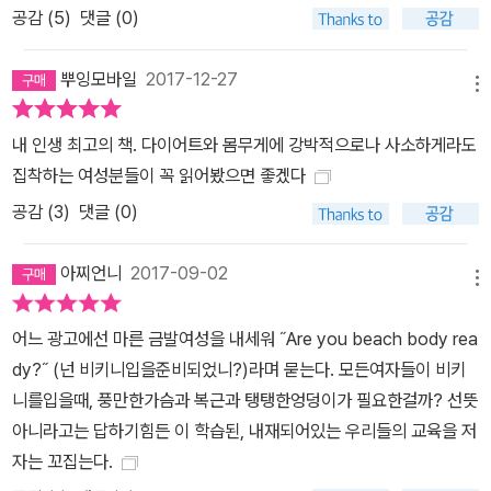
공감 (
5
)
댓글 (0)
진출하면서 수많은 남성들이 자리를 잃을 위험에 처하자, 아름다움의
신화를 다듬어 여성에 대한 고용차별을 정당화하는 수단으로 삼았기
뿌잉모바일
2017-12-27
때문이다. PBQ의 사회적 효과는 크게 두 가지다. 아름다움을 일하는
메뉴
데 필수 조건으로 삼아 여성의 사회 진출을 교묘히 방해하고, 아름다
내 인생 최고의 책. 다이어트와 몸무게에 강박적으로나 사소하게라도
움에 모든 노력과 힘을 집중하게 하여 여성을 녹초로 만들어 뛰어난
집착하는 여성분들이 꼭 읽어봤으면 좋겠다
역량을 발휘할 수 없게 하는 것이다. 수많은 노력 끝에 아름다워진 여
공감 (
3
)
댓글 (0)
성이라고 해도 일자리를 오래 유지하긴 힘들다. 나이가 들면 결국 새
로운 젊고 아름다운 여성으로 교체된다. 이로 인해 어떤 직업에서나
아찌언니
2017-09-02
승진한 미국 여성은 (남성에게는 승진의 부가물인) 나이를 성형수술
메뉴
할 “필요”가 있다는 신호로 볼 수밖에 없다. 그들도 성형수술이 개인
적으로 필요한 것이 아니라 직업상 필요하다는 것을 인정한다. 이렇
어느 광고에선 마른 금발여성을 내세워 ˝Are you beach body rea
게 고용관계에서 미용성형수술을 요구하면서, 여성은 노예제가 붕괴
dy?˝ (넌 비키니입을준비되었니?)라며 묻는다. 모든여자들이 비키
된 뒤 남성에게는 적용되지 않은 관념에 기초한 새로운 노동 현실에
니를입을때, 풍만한가슴과 복근과 탱탱한엉덩이가 필요한걸까? 선뜻
들어가게 된다. 물론 수술을 요구하는 경제가 노예경제는 아니다. 그
아니라고는 답하기힘든 이 학습된, 내재되어있는 우리들의 교육을 저
러나 갈수록 영구적으로 고통스럽게 위험을 무릅쓰고 몸을 고치라고
자는 꼬집는다.
요구한다는 점에서 노예경제와 자유경제 사이 어디쯤에 있는 경제다.