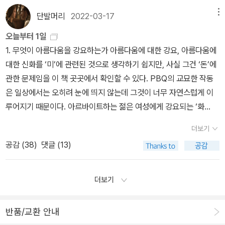
하고 실력을 갖춰 전문직 회사를 들어갔고, 이직도 몇 번 하긴 했지
을 깨닫도록 만드는 성매매 산업의 등급화 과정역시 여성혐오에 기반
야 하는 정독精讀이라는 안전장치는 그 어떤 수치나 죄의식을 동반
물로 재현되고 있다는 사실을 주장하려고 한다. 그러나 나는 단순히
진이 막.. 막.. * 놀라시는 분이 있을까봐 아래 사진은 일부 잘랐습니
만 가는 곳마다 사장님들께 신뢰를 받는 것 같았다.지금은 회사 사장
한 구조화 과정이라고 볼 수 있을 것이다.- P235성매매 산업에서 여
단발머리
2022-03-17
메뉴
하지 않으면서 그러한 지각의 여정을 완수하게 하지 않던가? 그런 면
여성괴물이 수동적이 아니라 적극적인 형태로 재현되었다고 해서 이
다 * 헉. 이런 사진을 애가 볼 뻔했다니 식겁했다.. 너무 다행이다 ㅠ
님이 급작스럽게 시한부 선고를 받으셨고, 어찌하다 보니, 친구가 사
성들은 자신들에게 대출이 이루어지는 것을 '신용'이 주어진것으로 자
에서 수치를 내면화하지 못한채 '초월의 세계'에 있는 남성과 '고유한
오늘부터 1일
것이 페미니스트적‘이라거나 해방된 것이라고 주장하려는 것은 아니
ㅠ <엑소시스트>를 다룬 장 재밌었고, <브루드> 거의 다 읽었다. 안
무실의 모든 일을 일임하고 있고, 사장님은 친구에게 이렇게 신세
신의 가치가 '증명'된 것으로 이해하고 이를 자신의 '자유'이자 '이
시간의 성질'(p.792)을 피할 수 없는 여성의 위치를 바라보면 조지
1. 무엇이 아름다움을 강요하는가 아름다움에 대한 강요, 아름다움에
다. 대중적인 공포영화에 등장하는 여성괴물은 여자의 욕망이나 여성
본 영화가 대부분이지만 그래도 재밌다. <을들의 당나귀 귀2>는 롱
를 져서 너무 미안하다고 하시며 친구를 많이 의지하고 계시는 듯했
익'으로 생각한다. 따라서 실제로 수익이 자신에게 들어오지 않고 계
엘리엇처럼 여성만의 관점, 가능성이 손에 잡히는 듯 하다. 어쨌건「다
대한 신화를 ‘미’에 관련된 것으로 생각하기 쉽지만, 사실 그건 ‘돈’에
주체성에 대해서 이야기하기 보다는 남성의 공포에 대해서 이야기한
머그 굿즈를 갖기 위해 고른 책인데, <혼밥생활자의 책장>팟캐스트
다. 물론 친구는 이런 상황들이 너무 힘겹고, 울적하다고 전화를 해오
속 대출이 증가하는데도 끊임없이 갚아나가기를 반복하고 업계의 요
락방의 미친 여자」를 통해 내가 얻은 가장 큰 결실은「 빌레뜨」를 만난
관한 문제임을 이 책 곳곳에서 확인할 수 있다. PBQ의 교묘한 작동
다. 그럼에도 불구하고, 이런 재현은 확실히 남성 관객은 대체로 적극
에 종종 출연하는 손희정 평론가가 기획한 책이라 믿고 골랐다. 저 팟
지만, 마지막까지 최선을 다하는 것이 도리가 아닐까? 라는 생각으
구에 맞도록 자신을 치장하고 변화(성형)시키는데 또다른 대출을 늘
것. 그리고 여성주의 책 읽기를 하며 가장 좋은 점은 내가 여성으로 태
은 일상에서는 오히려 눈에 띄지 않는데 그것이 너무 자연스럽게 이
적이고 가학적인 위치에 있고 여성 관객은 언제나 수동적이고 피학적
캐스트를 들어보면 손희정 평론가를 좋아하지 아니할 수 없거든. 어
로 회사일을 묵묵하게 임하고 있다고 말했다. 그런 친구의 모습을 지
려가는 식으로 자신을 제외한 관련업계의 이익에 동원된다. 성매매에
어난데 더더욱 감사하게 되었다는 사실이다. 2023년에는 19세기 여
루어지기 때문이다. 아르바이트하는 젊은 여성에게 강요되는 ‘화
인 위치에 있다는 관점에 도전한다. 이런 특징에 대한 분석은 또한 프
찌나 말을 조곤조곤 잘 하시는지. 그런데 방송내용을 담은 책인 건 사
켜 보면서 나는 내 친구를 존경스러운 눈으로 바라보게 된다.그래
진입하는 여성들은 가족의 생계를 책임지는 가장인 경우도 있고 과도
성문학과 가깝게 지내야겠다. 에밀리 티킨슨은 수치심을 '본질적 베
장’이 가장 흔한 경우다. 하지만, 젊음 자체가 자원인 외모 중심의 사
로이트 이론의 중심 내용을 재독해 할 필요성을 제기한다. 특히 그의
서 펼쳐보고야 알았다. 김혼비작가님 나오는 부분 슬쩍 봤는데.. 재밌
서 보면 볼수록 내 친구가 진정 아름다운 여성의 모습을 갖추고 있
한 대학 등록금을 마련하기 위해 혹은 등록금으로 인한 대출을 빠른
더보기
일'이라고 불렀다. p.819여성들은 퍼다［내실］의 장막처럼 베일을
회에서, 젊은 여성들의 탈코르셋이 중년 여성, 노인 여성의 그것과 같
오이디푸스 콤플렉스와 거세 위기에 대한 이론은 재독해 되어야 한
을 것 같다! 참, 롱머그 오면 사진 올리기로 했는데 이제야 올립니
는 것이 아닐까,란 생각이 들었다.고등학교 때 취업에서 퇴짜 맞았
시일내에 갚기위해 선택하는 경우도 많다고 한다. 이들은 사회구조의
공감 (
38
)
댓글 (13)
받아들임으로써 자신의 수치를 인정하고 복종한다.p.820제인 오스
지 않음에 대한 지적 또한 오래 생각해볼 문제다. 2. 만화로 읽는 사
다. - <여성괴물> 31쪽 <여성과 광기>에서도 그렇고 이 책에서도
다. 예쁘죠? 진짜, 예쁘긴 한데 무진장 무겁습니다.. 아직까지 사용 못
던 그 사춘기 시절, 다이어트를 감행하는 것보다 공부를 선택하여 내
불평등과 부조리를 개인의 책임으로 떠넘기는 현실에 여성의 입장에
틴은 가끔 '제인' 이었어도 존 밀턴은 결코 '존'이 아니었다. p.95420
마천의 사기 4, 5, 6, 7 여성을 물건처럼 주고받던 시대에 여성이 성
그렇고 프로이트의 여성에 대한 이론은 도무지 이해가 안 되는 측면
해 보고 책상을 장식하고 있네요 ㅋ 예외: 그림책 소윤경 작가의 <콤
공을 키웠고, 덩치가 크다고 남 앞에서 움츠러 들지 않고, 그렇다고 외
서 가장 합리적인 선택을 하는 것처럼 보인다.1학자금 채무 문제와 청
22년 가장 좋았던 책들 독서목표는 94%달
공할 수 있는 방법은 오로지 하나, 자신의 미모와 육체를 ‘도구화’하는
이 있는데, 프로이트 이론에 대해서는 2부에서 다루고 있는 것 같으
더보기
비>는 정말 독특하다. 이건 확실히 애들용이 아니라 어른용이다. 소
모 가꾸기에 신경도 쓰지 않았다. 오히려 남 앞에서 움츠러 든 것은 나
년 빈곤 이슈에 대해서는 천주희(2016)의 연구를 참고할 수있다. 20
성! 완벽주의 버리기로ㅎㅎ2022년 한 해 동안 함께 해주셔서 고맙습
것이었다. 극소수의 여성이 이 방법을 통해 최고의 권력에 접근했고,
니 그걸 읽어봐야겠다. 애저녁에 사둔 <프로이트 컴플렉스>라는 책
윤경의 <환상화첩>이라고 부제가 붙어있듯이 환상의 세계를 배경으
였으며, 친구덕에 갑자기 살이 쪄 거울 앞에 비친 내모습이 혐오스러
01년부터 2011년까지 10년 동안의 누적 물가상승률(37.2%)을 훨
니다. 여성주의 책 함께 읽도록 이끌어주신 다락방님 사랑합니다. 같
성공했다. 그녀들의 미모가 나라를 망친 것이 아니라, 오히려 그런 여
도 읽어보려고 꺼내두긴 했다.. 최근 <스물다섯 스물하나> 드라마를
로 하는데, 가상세계의 전쟁 속에서 콤비(인간1-동물1)의 관계를 다
반품/교환 안내
워 방학 때 몰래 다이어트를 시도한 사람은 나였다.(시도해도 잘 빠지
씬 상회하는등록금 누적 인상률(국공립 70.3%, 사립 55.8%)로 인
이 읽어주신 동지분들도요~♡ 여러분 2023새해 복 듬뿍 받으세요!!
성들만이 권력의 핵심에 접근할 수 있었다는 것이 문제였음을, <사기
봤다. 김태리 너무 귀엽고, 남주혁 훈훈하고(너무 비현실적으로..), 전
룬다. 아직 찬찬히 읽어보지는 못했다.<뜻밖의 미로 여행>은 아주 재