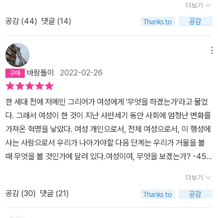
더보기
를 수술한 것이다. 수술을 하고 얼마간 그녀는 제대로 움직이지도 못
아름다움의 의식은 원죄를 ‘인간으로 태어난 것’이 아니라 ‘여성으로
공감 (
44
)
댓글 (14)
한다. 이에 애쉬튼 커쳐는 당황하지만 그렇다고 '그녀가 나를 위해 성
태어난 것’으로 새롭게 정의한다. 그렇기 때문에 기독교를 믿으면 죽
기 수술까지 감행했으니 평생 그녀에게 사랑을 맹세하겠어'라고 하지
어서 이승의 오점을 깨끗이 씻어내고 천국에 가듯이, 아름다움의 종
않는다. 그 수술은 그에게도 부담이었고 그리고 어쨌든 그는 그녀를
교에서는 고통을 참으면 미인으로 새롭게 태어날 거라고 부추긴다.
메뉴
떠난다. 그가 그의 사랑, 그에게 맞춤한 짝을 찾기 까지 이 나이든 여
이는 여성은 존재 자체가 이미 손상되었다는 뜻으로 전해져, 죄책감
바람돌이
2022-02-26
성은 그저 스쳐지나가는 1인이었을 뿐이니까. 상대에게 내가 어떤 위
을 느낀 여성은 손상을 ‘복구’하기 위해 큰돈을 쓴다. 죄책감과 그에
치에 있는지도 모른채로 이렇게 하면 나를 떠나지 않으려나 싶어 성
따른 속죄가 새로운 종교의 경제를 움직이는 중심인 것이다. 다이어
한 세대 전에 저메인 그리어가 여성에게 '무엇을 하겠는가'라고 물었
기수술까지 감행하는 여자가 그 영화 안에 있었다. 2009년의 영화이
트 산업이 가장 바라지 않는 것은 여성이 한 번에 영원히 날씬해지는
다. 그래서 여성이 한 것이 지난 사반세기 동안 사회에 엄청난 변화를
니 내 기억들의 많은 부분은 정확하지 않겠지만 그러나 그녀가 수술
것이다. 다이어트를 해도 98퍼센트는 다시 체중이 는다. “다이어트
가져온 혁명을 낳았다. 여성 개인으로서, 전체 여성으로서, 이 행성에
을 하고 왔던 것, 그러나 그는 떠났던 것에 대해서만큼은 강한 기억으
산업은 기업가에게 큰 기쁨을 준다”라고 브룸버그는 말한다. 노화 방
사는 사람으로서 우리가 나아가야할 다음 단계는 우리가 거울을 볼
로 남아있다. 남자를 붙잡기 위해 수술까지 해야해? 라고 영화를 보
지 산업도 마찬가지다. 정말로 효과가 있는 제품이 있다면 (모든 여성
때 무엇을 볼 것인가에 달려 있다.여성이여, 무엇을 보겠는가? -458
면서도 생각했던 것 같다. 시술이나 수술을 해 본 사람이라면 알겠지
이 자부심을 갖거나) 이 산업은 붕괴될 것이다. 그러나 이 산업에는
쪽나는 이 책의 이 마지막 문장이 너무 좋다. 문제를 문제로 제대로 인
만, 그것은 누가 간단하다고 시간이 조금 걸린다 하더라도 닥치면 두
다행히도 수술한 사람들조차 100퍼센트 어김없이 나이가 든다. “새
더보기
식하지 못하는 한 어떤 억압구조도 바뀔 수 없다. 결국 가장 중요한 첫
렵고 회복할 때도 고통스럽다. 그런데 그 일을 한다. 이 남자의 사랑을
로운 나”도 저녁 목욕물에 씻겨 가버린다. 그래서 다시 처음부터 그
공감 (
30
)
댓글 (21)
발은 나의 우리의 억압을 바로보는 시선, 관점을 바꾸는데서 모든 것
받기 위해서 혹은 이 남자를 붙잡기 위해서 혹은 더 많은 남자에게 사
과정을 반복해야 한다. 시간 속에서 사는 것이나 살려면 먹어야 하는
은 출발한다.그러므로 아름다움이라는 이데올로기를 깨고 여성이 자
랑을 받기 위해서. 왜 여자들은 남자의 사랑을 받기 위해 꾸미고 굶고
것이나 아름다움의 신에게는 모두 죄가 되기 때문이다. 물론 둘 다 피