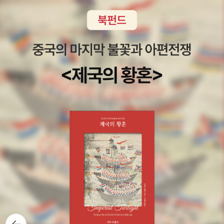
꾸를 하지 못하고, 그냥 자리를 피했었다. 그저 내가 한 응징이라
0억 원의 수입을 올렸다고 추정된다(뉴스1, 2013).- P237저자 김주
렇게 아픈 것으로 마음의 아픔을 이겨낼 수 있을까 생각했다. 말도 안
는 얘기가 들려오는데, 아이들을 이렇게 몰아가는 건 누구인가.. 아
강요하는가>도 참 좋았는데 번역이 아쉽다.<조지 오웰>은 조지 오웰
곤, 졸업할 때까지 걔랑 말을 섞지 않는 정도였다. 친구는 어떡하
희 인터뷰같이 읽으면 좋을 책들
되는 일이라는 걸 알았지만 그래도 그런 시간이 필요했다. 주일날 아
이들에게 디즈니 초기작들(백설공주, 신데렐라, 밤비, 덤보 등)을 가
의 전기를 다룬 그래픽노블인데, 재밌었다. 이거 읽고 <카탈루냐 찬
나, 가만 지켜보니 어깨동무를 하는 남자아이가 있으면 살짝 장난치
침에는 일찍 일어났다. 내 새끼의 입에 따뜻한 걸 넣어야 아이가 나을
끔 보여주는데, 동물이 주인공인 건 괜찮지만 역시 공주 이야기는 거
가>를 꺼내 놨는데 시작은 못했고, 전자책구독서비스에서 <조지 오
듯 하면서, 팔을 꺾어 비틀어 버렸다. 힘도 쎄니까 웬만한 남자들이 아
테니. 하얀 쌀밥을 짓고 된장국을 끓였다. 달력을 보니 나흘째였다. 이
슬릴 때가 있다. 그나마 디즈니가 만든 이야기에서는 원래 이야기보
웰 산문선>을 다운받아 두 편 읽어봤는데 좋다. 역시나 존대와 반말
프다고 엄살을 떨더니, 눈치 빠른 남자들은 다시는 그런 행동을 하
정도면 됐다고 생각했다. 이 정도의 눈물이면 됐다고 속으로 말했다.
다는 공주에게 능동성을 부여하긴 하지만. 아름다움이 모든 이야기를
을 마구 섞어버린 이번 페이퍼..! 3월에 업무가 너무 많아 정신이 없었
지 않았다. 나는 학교 다니는 내내 이런 내 친구에게 반하지 않을 수
졌는데도, 그런데도 다정하고 우아한 언어로 축하와 위로의 말을 전
만들어낸다는 사실은 변함 없다. 디즈니에서 만든 '실리 심포니'라는
다. 4월에는 좀더 읽을 수 있길 바라며. 따뜻하고 아름다운 봄날, 모
가 없었다. 때론 내가 이 학교를 온 이유는 남편을 만나기 위해서였다
하는 유시민을 보고 울고, 친구가 보내준 사진 속 이재명의 ‘부족했습
10분 안쪽의 짧은 만화도 재미있어서 보여주는데- <아기늑대들과 돼
두 건강하세요~^^
고, 남편앞에선 듣기 좋으라고 그런 얘길 하지만, 아마도 곰곰 생각
니다. 고맙습니다’ 플랜카드를 보고 울고, 박지현의 인터뷰를 읽으면
지 삼형제>였나? 이걸 애들 보여주기 전에 미리 살펴보다가, 돼지 두
해 보면,나는 내 친구를 만나기 위해서가 아닐까?란 생각을 종종 하
서 울었으면, 이미 충분히 울었다고 생각했다. 이제 그만 울고, 이제
마리가 늑대들에게 붙잡힌 상태에서 한 아기늑대에게 트럼펫을 불게
곤 했었다. 만일 여성이 성을 새롭게 정의해 우리가 우리끼리 느끼
그만 일어나자, 고 반복해서 말했다. 슬픔과 불안, 두려움과 걱정이 더
하려고 자극하면서 하는 얘기가 '여자처럼 부네'인 걸 보고 애들 보여
는 매력을 긍정한다면, 신화가 더는 상처를 줄 수 없을 것이다.이 경
이상 나를 붙잡지 않도록 하겠다고 스스로에게 말했다. 주님이 내 기
줄 거에서 뺐다. 이런 갑툭튀 여성혐오 어쩌지. 차라리 최근 영화들에
우 다른 여성의 아름다움은 위협이나 모욕이 아니라 즐거움이고 찬사
도를 들어주시지 않는다고 불평한 적이 많았지만. 아니, 내 모든 기도
는 그런 게 없을텐데 <주토피아> 나 <씽> 같은 거 보여주고 싶어도
를 보낼 대상이다. 여성이 다른 여성에게 상처를 주거나 배신할 위
는 아직 이뤄지지 않은 하나님의 약속에 대한 끝없는 매달림이지만.
이건 아직 둘째에겐 너무 길다. 알베르토 망겔은 <끝내주는 괴물들
험 없이, 쓸데없는 데 충성한다고 비난받을 위험 없이, 옷을 입고 장식
그래도 다시 또 힘을 내고, 일어서고, 그리고 다시 또 기도하기로 했
> 중 '잠자는 숲속의 미녀' 편에서 우리가 이 이야기에 느끼는 불편함
할 수 있을 것이다. 우리가 공유할 수 있는 우리 몸의 즐거움을 찬미하
다. 새로운 삶을, 새로운 기도를 시작하기로 했다. 친구에게 책을 보내
을 재미있게 지적했다. 공주의 잠. 그것 때문에 왕자가 그녀에게 매료
기 위해 차려입고, "다른 여성을 위해" 자신을 긍정적으로 제공
고, 아이가 좋아하지 않지만 먹어야만 하는 걸 만들어 주고, 빨래를 돌
뒤로가
되는 것일까? 미동 없이 조용히 눈을 감고 누운 채, 저항하지도, 반응