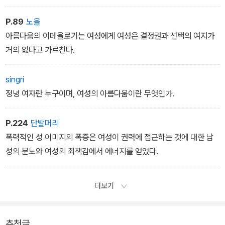
일하는 여성보다 자기를 관리하는 남성을 더 존경하는 마음, 자기 삶
에 대한 통제력 부족이다. 더 높은 단계에 올라가도 여성 중간 관리자
P.89
노을
는 남성 같거나 유리천장을 너무 세게 밀어 올리지 않는 한에서만 받
아름다움의 이데올로기는 여성에게 여성은 결정권과 선택의 여지가
아들여지고, 상층에 있는 얼마 안 되는 여성도 여성으로서 물려받은
거의 없다고 가르친다.
전통을 완전히 없애야 쓸모가 있다. 아름다움의 신화는 그런 노동력
을 길러내는 최신 최상의 훈련 기법이다. 아름다움의 신화는 근무시
singri
간에 이 모든 것을 하고, 여가 시간에 세 번째 근무까지 하도록 한다.
정녕 여자란 누구이며, 여성의 아름다움이란 무엇인가.
_<권력구조에 따른 경제적 불평등> 중에서
P.224
단발머리
지루하고 따분해 어쩔 줄 모르는 불안하고 고립된 주부들이 여성의
폭력적인 성 이미지의 폭증은 여성이 권력에 접근하는 것에 대한 남
신비를 버리고 직장으로 향했을 때, 광고주들은 주요 고객을 잃을 위
성의 분노와 여성의 죄책감에서 에너지를 얻었다.
기에 처했다. 고무되어 바쁘게 일하느라 하루 종일 다른 데 신경 쓸 여
유가 없는 여성들이 어떻게 하면 예전과 같은 소비 수준을 유지하게
더보기
할 수 있을까? 예전처럼 불안해서 소비하게 만들 새로운 이데올로기
가 필요했다. 그리고 그런 이데올로기는 여성의 신비 이데올로기와는
달리, 일하는 여성들이 사무실로 가져갈 수 있게 서류가방 크기의 신
추천글