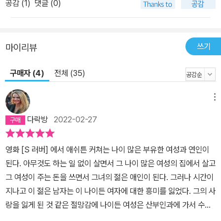
공감 (
1
)
댓글 (0)
노예 소유주가 통제에 저항하는 노예의 발을 자를 수 있었다면, 현대
고용주는 사실상 여성의 얼굴 일부를 잘라낼 수 있게 되었다. _p. 97
이것이 보여주는 메시지는 분명하다. 아무리 일을 잘하고 아름다워
쓰기
마이리뷰
도, 나이가 들면 자리를 보전하기가 힘들다. 아름다워야 일을 할 수 있
다는 이런 아이러니한 상황은 현재 노동시장 전체로 퍼졌다. 일하는
구매자 (4)
전체 (35)
여성은 남성과 외모를 다르게 적용하는 이중잣대에 시달리고 있다.
여성의 몸과 마음을 지배하는 새로운 종교의 탄생 ‘아름다움의 의
메뉴
식’이라는 새로운 종교의 구조는 명확하다. 두려움과 죄책감을 불러
다락방
2022-02-27
일으켜 아름다움에 집착하도록, 여성을 병적인 상태로 만들어 미용
산업 분야의 최대 소비자가 되게 하는 것이다. 그들은 기독교 전통의
영화 [S 러버] 에서 애쉬튼 커쳐는 나이 많은 부유한 여성과 연인이
이야기를 교묘하게 차용하여 아름다움과 결부시켰다. 아름다운 것이
된다. 아무것도 하는 일 없이 살면서 그 나이 많은 여성의 집에서 살고
천국이고 은총이라면, 잡티나 지방세포는 황폐해진 영혼이고, 못생긴
그 여성이 주는 돈을 쓰면서 그녀의 젊은 애인이 된다. 그러나 시간이
것은 지옥이다. 그들은 <창세기>에 등장하는, 신이 남자를 만들고 그
지나고 이 젊은 남자는 이 나이든 여자에 대한 흥미를 잃었다. 그의 사
갈빗대를 뽑아 여성을 만들었다는 이야기를 통해 여성이 자기 몸이
랑을 잃게 된 것 같은 절망감에 나이든 여성은 산부인과에 가서 수술
이류라는 느낌을 받게 한다. 그래서 완벽하지 않은 몸을 완벽하게 만
을 하고 온다. 섹스에 만족을 못느껴서 그러는건가 싶어 자신의 성기
들기 위해 아름다움이 필요하다 설득한다. 더 놀라운 것은 ‘원죄’다.