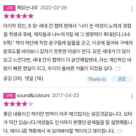
책읽는나무
2022-02-26
구성물로 간주하는 이른바 문화적 상대주의와 자본주의의 이면이 집
메뉴
약되어 있다. 나오미 울프는 “아름다움은 현대 서구사회에서 남성의
지배를 공고하게 만드는 마지막 신념체계”라고 주장하며, 여성이라
마지막 장인, 8 장-세대 간 협력 편에서 ˝나이 든 여성의 노력과 경험
면 당연하게 받아들여지는 다이어트와 화장 등 외모 가꾸기로 여성을
을 학생과 후배, 제자들과 나누어가질 때 그 영향력이 확대된다.(44
옭아매는 현실을 꿰뚫고, 신문 기사와 인터뷰, 논문, 저작 등 수많은
6쪽)˝ 책의 하단에 적힌 문구들에 밑줄을 긋고, 이곳에 들어와 구매자
연구를 상식적인 관점으로 철저하게 분석하여 권력구조의 비합리성
분포도를 바라보니 갑자기 흐뭇한 마음이 든다. 모든 세대가 더 많이
을 밝혔다. 특히 일·문화·종교·섹스·굶주림·폭력 등 6대 영역에서 아름
읽고 느낀다면, 세대 간의 협력이 더 굳건해질텐데..라는 개인적인 바
다움의 신화에 의해 여성의 삶이 파괴되는 실상을 섬뜩할 정도로 생
람이 빠른 현실이 되고, 우리의 올바른 거울이 되었음 싶다.
생하게 묘사하고 있다. 여성을 통제하는 아름다움이라는 이데올로기
공감 (
26
)
댓글 (18)
TV의 뉴스를 보면 일반적인 장면이 등장한다. 바로 삼촌 같은 남성
앵커 옆에 한참 어리고 미인인 여성 아나운서가 앉아 있는 것이다. 울
sound&colours
2017-04-23
메뉴
프는 이것이 ‘아름다움’을 통해 여성을 억압하는 대표적인 사례라고
주장한다. 권력구조가 PBQ, 즉 ‘직업에 필요한 아름다움이라는 자격
좋은 내용이긴 하지만 번역이 아주 매끄럽지는 않은것같습니다. 오타
조건’을 만들어 공공연하게 일하는 여성의 고용 및 승진 조건으로 널
가 약간 있습니다.여성들도 인식하지 못했던 문제들을 잘 설명해줍니
리 제도화한다는 것이다. 물론 남성은 모든 직종에서 외모적 제약이
다. 페미니즘 책중에서 꼭 읽어봐야할 책이라고 생각합니다.
없다. 이는 산업혁명 이후, 집안일만 담당하던 여성들이 대거 사회에