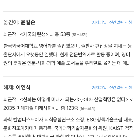
그런 대접을 받는다. 예전에는 여성이 남편을 속이는 “부정행위”를
연구소를 창립하여 여성 지도자 양성에 전념하는 한편 《뉴욕타임스》,
했으나 지금은 식이요법을 어기는 “부정행위”를 한다. “금지된” 것을
《월스트리트저널》, 《워싱턴포스트》, 《에스콰이어》 등에 정기적으로
먹는 여성은 “못된” 여성이다. _<섹스에서 음식으로> 중에서
옮긴이:
윤길순
저자파일
신간알림 신청
기고활동을 하고 있다. 대표 저작으로 《버자이너(Vagina)》, 《무엇이
아름다움을 강요하는가(The Beauty Myth)》, 《미국의 종말(The
최근작 :
<제국의 탄생>
… 총 53종
(모두보기)
내 대학 졸업식 때 졸업식 연사였던 딕 카벳은 예일 졸업생 가운데 여
End of America)》 등이 있다.
성 2,000명이 사각모에 대학 가운을 입은 모습을 보고 이런 이야기
한국외국어대학교 영어과를 졸업했으며, 출판사 편집장을 지내는 등
를 해주었다. 자기가 예일에 다닐 때는 여성이 없었다. 여성은 바사르
출판사에서 오랫동안 일했다. 현재 전문번역가로 활동 중이며, 영미
대학에 갔다. 그들은 거기서 체육시간에 누드사진을 찍어 자세를 점
권의 뜻깊은 인문·사회·과학·예술 도서들을 우리말로 옮기는 데 매진
검했다. 그 사진 중 일부가 뉴헤이븐에 있는 포르노 암시장으로 흘러
하고 있다. 그동안 옮긴 책으로 『건축은 왜 중요한가』, 『스탈린』, 『용
들어 갔다. 결정적인 말은 그 사진을 아무도 사지 않았다는 것이다. 오
병』, 『세상에서 가장 놀라운 생물들』, 『내 영혼의 달콤한 자유』, 『세계
해제:
이인식
저자파일
신간알림 신청
늘날에도 3,000명에 이르는 1984년도 남자 동기생들은 자신이 그
패션사』,『우리의 말이 우리의 무기입니다』, 『건축 이야기』, 『작은 집
대학 졸업생임을 분명히 알고 졸업식을 원래 의도된 대로 자랑스럽게
이 아름답다』, 『아름다운 페미니스트 글로리아 스타이넘』, 『체 게바
최근작 :
<신화는 어떻게 미래가 되는가>
,
<4차 산업혁명은 없다>
,
<
기억할 것이다. 그러나 2,000명의 여자 동기생들 가운데 많은 사람
라 핸드북』, 『나눔』, 『티나 모도티』, 『앙코르와트』, 『내 영혼의 달콤한
2035 미래기술 미래사회>
… 총 123종
(모두보기)
은 일종의 무력감을 느낀 날로 떠올릴 것이다. 배제된 느낌과 수치심
자유』, 『산파일기』 , 『새 인문학 사전』, 『지구 위의 모든 역사』, 『제국
과학 칼럼니스트이자 지식융합연구소 소장. ESG청색기술포럼 대표,
과 침묵으로 동조한 데 따른 무력감이. 우리는 시끄럽게 할 수 없었다.
의 탄생』 등 다수가 있다.
문화창조아카데미 총감독, 국가과학기술자문회의 위원, KAIST 겸직
그날이 우리 부모들에게는 아주 기쁜 날이고, 그날을 위해 멀리서 오
교수를 역임했다. 대한민국 과학 칼럼니스트 1호로서 <조선일보> <