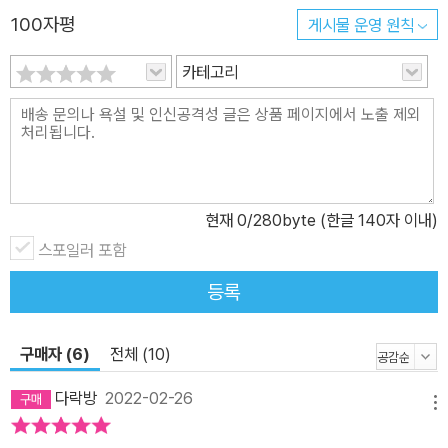
100자평
게시물 운영 원칙
까지 ‘아름다움’을 강요받고 이를 따르도록 학습되었던 여성을 향한
불편한 진실들이 밝혀진다. 21세기 여성의 아름다움과 정체성을 바라
카테고리
보는 시각을 재정립한 세계적 역작 최근 반영된 KBS 〈다큐멘터리 3
일: 미인 열망, 강남 성형외과 거리〉에서는 외모관리가 자기관리의 지
표로 인식되면서 성형외과를 찾는 사람들이 급증한 세태를 보도했다.
즐비하게 늘어선 성형외과와 이미 충분한데도 만족하지 못하고 수술
대에 오르는 사람들. 아름다움에 대한 가치관의 부재와 혼란, 배금주
현재
0
/280byte (한글 140자 이내)
의와 어우러진 성형기술이 거리를 가득 채우고 있었다. 그러나 우리
는 이들을 비난할 수 없다. 그들이 거액을 투자하는 것은 ‘아름다워 보
스포일러 포함
이는 것’이 ‘살아남기 위한 가치’가 된 사회에 부응하기 위한 생존 수
등록
단이기 때문이다. 《무엇이 아름다움을 강요하는가》가 지금도 명저로
서 많은 사람들에게 회자되고 있는 이유는, 책 전체를 관통하는 메시
구매자 (6)
전체 (10)
지가 현재 우리 사회를 대변하고 있기 때문이다. 그녀가 일찌감치 예
언했던 수많은 다이어트와 성형수술, 값비싼 화장품은 이미 현대인을
다락방
2022-02-26
메뉴
잠식했고, 미의 기준도 전혀 달라지지 않았다. 아니, 오히려 더욱 가혹
해졌다. 심지어 그 화살의 방향이 남성에게로까지 향하고 있는 추세