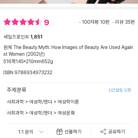
9
100자평 10편
리뷰 35편
세일즈포인트
1,851
원제 The Beauty Myth: How Images of Beauty Are Used Again
st Women (2002년)
516쪽
145*210mm
652g
ISBN 9788934973232
주제분류
신간알림 신청
사회과학
>
여성학/젠더
>
여성학이론
사회과학
>
여성학/젠더
>
여성문화
선물하기
공유하기