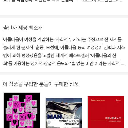
셨기 때문이다. 부모들도 마찬가지였다. 그들 역시 우리를 배려하지
중앙선데이> <동아일보> <매일경제> <한겨레> <부산일보> 등 주
않을 수 없었으니까. _<세 번째 물결: 얼어붙은 움직임> 중에서
요 신문에 560편 이상의 고정 칼럼을, <월간조선> <과학동아> <주
간동아> <한겨레21> <나라경제> 등 잡지에 170편 이상의 기명 칼
“아름다움의” 고통을 사소하게 여기는 이유는 여성이 그것을 자유롭
출판사 제공 책소개
럼을 연재하며 인문학과 과학기술이 융합한 지식의 다양한 모습을 소
게 선택한다고 가정하기 때문이다. 이 가정은 성형수술 시대가 여성
아름다움이 여성을 억압하는 ‘사회적 무기’라는 주장으로 전 세계를
개해왔다. 2008년 출간한 《지식의 대융합》은 과학, 인문, 예술을 넘
에게 하는 것이 인권침해임을 보지 못하게 한다. 아름다움의 반격이
놀라게 한 문제작! 순종, 모성애, 아름다움 등의 여성성이 권력과 시스
나드는 융합적 사고의 중요성을 널리 알린 대표작으로 평가받는다.
굶주림과 구역질, 수술을 유도하는 것은 정치적 무기다. 그것을 통해
템에 의해 형성됐음을 고발한 세계적 베스트셀러 ‘아름다움의 신
과학 칼럼니스트로 35년 이상 집필 활동을 이어오며 변화하는 세상
우리에게 온갖 고문을 자행한다. 어떤 사람들에게 먹을 것을 주지 않
화’를 이용하는 정치적·상업적 음모와 ‘흠 없는 미인’이라는 사회적 욕
의 새로운 지식과 기술을 쉽고 흥미롭게 전달하는 데 힘써왔다. 1992
거나 강제로 토하게 하거나 치료 목적도 없이 반복해서 절개하고 봉
구를 충족하기 위해 정신과 신체가 파괴되어 가는 여성의 실상을 낱
년 국내 최초의 인지과학 개론서 《사람과 컴퓨터》를 출간한 이후 《인
합할 때, 우리는 그것을 고문이라고 한다. 여성이 자신을 스스로 고문
낱이 파헤친 화제작. 무엇이 지극히 개인적인 여성의 용모와 옷차림
더스트리 5.0》에 이르기까지 55권의 저서(기획공저 포함)를 펴냈
한다고 해서 우리가 덜 굶고 피를 덜 흘릴까? 사람들은 대부분 그렇
이 상품을 구입한 분들이 구매한 상품
을 옳고 그르다는 도덕적 잣대로 평가하도록 만들었는가? 집안 살림
다. 2011년에는 일본 산업기술종합연구소의 월간지 <PEN>에 나노
다고 할 것이다. 여성이 자신에게 하는 것이고 또 그래야 한다고 여기
과 자녀 양육 등 여성 역할의 상당 부분은 왜 가정에 국한되어 있는
기술 칼럼을 연재해 국제적인 과학 칼럼니스트로도 주목받았다. 청년
는 까닭이다. 그러나 피를 흘리고 굶주리고 2도 화상을 입는데 그것
가? 여성은 왜 다이어트, 성형수술, 값비싼 화장품에 많은 비용을 투
을 위한 교양과학기술도서를 여러 권 집필했으며, 중고등학교 교과서
을 “선택”했다고 그것이 질적으로 다르다고 결론짓는 것은 비논리적
자하는가? 직장이라는 공적 영역에서부터 종교, 섹스라는 사적 영역
와 지도서에 160여 편의 글이 수록되어 있다. 최근에는 청색기술, 인
이다. 신경 말단은 누가 얇게 베어내는 데 지불했는지 분간하지 못한
까지 ‘아름다움’을 강요받고 이를 따르도록 학습되었던 여성들을 향
공지능, 트랜스휴머니즘 등 미래 문명의 핵심 의제를 연구하며 신
다. 동기가 좋다고 화상을 입는데 살갗이 위안받을 리 없다. 사람들이
한 불편한 진실들이 밝혀진다. 아름다움 속에 갇혀버린 허상을 깨고,
화・전설과 과학, 인간의 상상력과 기술 혁신의 관계를 탐구하고 있