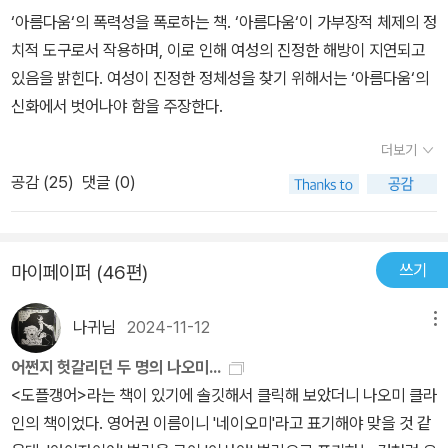
들과 농담 섞인 댓글을 주고 받다가, 남성들도 책을 읽었으면 좋겠다
의 다양성을 확보해와 여성들이 내면화하도록 강제해왔다.시간과 공
‘아름다움‘의 폭력성을 폭로하는 책. ‘아름다움‘이 가부장적 체제의 정
뺐더니 다시 건강해졌다는 이야기였다. 내 유방에 이물질을 넣고 마
사들에게 좋은 돈벌이가 된 지 오래다. 그런데 놀라운 것은 여성의 전
는 말이 나오다 보니, 남성들이 이 책을 읽는다면 과연? 그런 생각
을 들인만큼 지배체제는 강고했다.그런데도 여성들은 이 100년 사이
치적 도구로서 작용하며, 이로 인해 여성의 진정한 해방이 지연되고
치 아무렇지도 않은 듯 살아가는 일을, 그녀는 할 수 없는 것 같았다.
유물로서 여성을 제재하는 수단이었던 ‘아름다움의 신화’가 이제 남
이 들었다. 그러자면 내 옆에 있는 남편과 아들에게도 먼저 읽어보라
에 많은 것을 이겨냈다. 가부장제라는 그 끔찍하도록 강고한 체제의
있음을 밝힌다. 여성이 진정한 정체성을 찾기 위해서는 ‘아름다움‘의
그리고 아마 그건 많은 여성들이 그렇지 않을까.나오미 울프는 이 책,
성에게로 향하고 있다는 것이다. 아름다움을 대상으로 하는 미용 산
고 권하고 싶은데, 도통 책이라곤 읽는 자들이 아니니...내가 또 입으
균열이 시작된 것은 이미 오래 전이다. 물론 충분한 것은 아니다. 하지
신화에서 벗어나야 함을 주장한다.
[무엇이 아름다움을 강요하는가] 에서 아름다움의 신화에 대해 말해
업은 어떤 성별을 겨냥하든 성적 자신감을 흔들면 효과가 있다는 것
로 열심히 책 설명을 해야만 한다. 입이 아프겠구나! 책을 읽으면
만 누구도 이전의 가부장제로 역사의 흐름을 돌릴 수 없다는 것은 자
준다. 사실 나는 아름다움은 중요한 게 아니고 아름다움은 절대 가치
을 깨달았다. 이제는 남성의 자기혐오가 새로운 프런티어 마켓으로
서 아름다움이란 단어를 접할 때마다 줄곹 친구 한 명과 엄마를 떠올
더보기
명하지 않겠는가?그래서 나는 페미니즘 운동이 대단하다고 생각한
가 아니다, 라고 말해주길 바랐지만, 그보다는 '우리는 그냥 각자의 본
이야기되자, 남성들에게도 또 다른 덫을 놓고 있는 것이다. 〈가디언〉
렸다. 대학 친구는 그리 많지 않은데, 그 중 각별하게 매일 붙어 다녔
다.그런데 이 책을 읽으면서 역시 5천년이라는 시간은 그저 쌓인 시
공감 (
25
)
댓글 (0)
성대로 아름답다'고 말하고 있다. 우리는 그냥 이대로도 충분하고 원
에 따르면 “남성이 지금 여성 대신 거울을 보고 있다. 이제는 아름다
었던 베프가 한 명 있었다.내 친구는 좀 독특하고 특별한 아이다. 사교
간이 아니라는 것을 다시 확인하게 되었다.여성이 이겨내야 할 그 시
래 그렇게 생겨먹었는데, 굳이 세상이 정해놓은 기준에 맞게 우리 자
운 남성이 온갖 것을 팔고 있다.” 남성 동성애자 하위문화의 이미지를
성이 너무 좋아 언제든 장소 불문하고 모두 친해진다. 예를 들어 지하
간의 간극이 정말로 만만하지 않다는 것을 절감했다고 하는게 더 정
신에게 폭력을 휘두르지 말자고 얘기한다. 그렇다고 나오미 울프가
차용해 광고주들이 그 문화의 아름다움의 신화로 남성의 몸을 그리기
철에 같이 앉아 간다면, 바로 내 친구와 명함을 주고 받거나 친구
확한 표현이겠다.'아름다움의 이데올로기'이 문제를 나는 한번도 남성
쓰기
마이페이퍼 (46편)
부드럽게 얘기하는 건 아니다. 여자들이 굶주리는 것에 대해 말할 때,
시작했다. 이런 이미지가 남성의 성에 더 가까이 초점을 맞추게 되면
가 될 수 있다. 왜냐면 친구의 호기심을 자극한다면 곧바로 "저기요
중심의 지배체제 가부장제의 반격이라고 생각해보지 않았다.자본주
직업적인 아름다움 요건에 대해 말할 때, 그리고 무엇보다 유방 수술
남성 일반의 성적 자부심이 흔들릴 것이다. 남성이 더 자기 몸과 분리
~"하면서 말을 걸기 때문이다. 낯가림이 1도 없는 아이다. 나와는 정
의 체제의 과도한 상업주의의 폐해 정도로 보는게 내 인식의 다였던
나귀님
2024-11-12
메뉴
이나 성기 수술에 대해 말할 때, 그녀의 어조는 시종일관 강하고 세다.
되도록 길들여지고 냉혹할 정도로 지나치게 경쟁하도록 길들여져, 어
반대의 성격을 가진 아이인데 대학 원서를 넣던 그 날, 과 창구 앞에
것 같다.조금만 더 생각해보면 수많은 여성이 저 연예인들처럼 나도
정신 똑바로 차려 여자들아, 아름다움의 신화에 넘어가지마, 속지마,
쩌면 아름다움의 신화가 여성보다 남성을 더욱 심하게 해칠지도 모른
어쩐지 헛갈리던 두 명의 나오미...
서 원서를 넣다가, 그 친구가 갑자기 "저기요~"하고 내게 말을 걸
예뻐지고 싶다는 단순한 동경만으로 다이어트나 성형수술에 목숨을
그러면 여자들이 나아갈 세상이라는 것은 좁아질 뿐이야. 거식증에
다. _p. 454
<도플갱어>라는 책이 있기에 솔깃해서 클릭해 보았더니 나오미 클라
어 오길래, 고개 돌려 눈을 맞춘 그 날부터 그냥 코가 끼어 졸업할 때
걸고 덤비기는 힘들지 않겠는가? 그것이 단순한 동경이라면 말이다.
걸린 여성에 대해 하는 말을 들어볼까.그녀는 정치적으로 깔끔하고
인의 책이었다. 영어권 이름이니 '네이오미'라고 표기해야 맞을 것 같
까지 옆자리에 앉았고, 지금도 한 번씩 전화 오면 한없이 하소연을 들
가부장제가 새롭게 만들어 낸 이 아름다움의 이데올로기는 여성 전체
완벽하게 거세되어 학교 공부나 할 정도의 에너지밖에 없어 계속 영