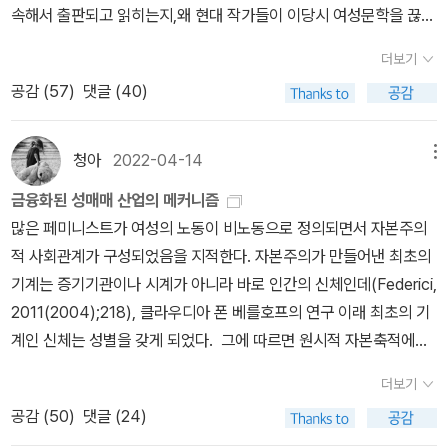
기껏 팩트체크를 해 놓으면 유포자는 '아니면 말고' 하는 무책임한 입
들마다 말랐다고 한 마디씩 하는데, 나는 그 소리가 너무 듣기 싫어 투
기대함... 도서관에서 잠깐 읽었을 때는 잘 읽히지 않아서 대출을 포기
속해서 출판되고 읽히는지,왜 현대 작가들이 이당시 여성문학을 끊임
를 강의할 때, 그걸 듣고 있던 수강생중 하나는 볼펜의 장점을 늘어놓
야 한다. 그것이 예쁜 얼굴이라고, 치장하고 사람들을 보는게 예의라
라볼 수 없어서, 믿을 수가 없어서. 용감한 새끼 펭귄 동영상을 보면서
장을 고수하니 맥이 빠질 수밖에 없다.한국의 경우에도 진보를 자처
덜거렸다.) 암튼, 친구는 뚱뚱하다는 이유 때문에 취업을 못하니 자존
했는데, 내 책이 됐으니 진득하게 읽고자 함. 그리고 잘라서 전자책으
없이 소환하는지 깨달았다. 난해했던 마지막 '에밀리 디킨슨' 부분을
는다. 그런데 디카프리오는 일단 상대에게 '펜을 빌려줘' 라고 말을 한
고, 이런 가슴이 예쁜 가슴이라고, 이런 몸이 사랑받는 몸이라고 말하
나도 잠시 남극에 가 있고자 했다. 청와대 용산 이전과 관련된 혼란과
하는 사람들의 가장 큰 무기는 최신 기술을 이용한 소통이었는데, 어
심이 상하여 공부를 해서 전문대라도 졸업하면 좀 더 취업이 유리
더보기
로 만들어야지ㅋㅋ 앨피 출판사 책 잘 만드네!!!-여자는 존재 자체로
제외하고는 모두 벅찬 감동으로 꼭꼭 씹어 읽었다. 우선 인상깊었던
다. 상대는 펜을 찾다가 없어서 '펜이 없다'고 말한다. 그러자 디카프
는 것이 과연 누구인지를. 그리고 그 모든 것듣을 무시하고 살아간다
10. 29 참사는 잊혀서는 안 되는 우리의 슬픈 역사인데. 망언으로 가
느새 SNS와 유튜브로 우파가 대거 진출하면서 온갖 가짜 뉴스를 퍼
할 것이라고 생각해서, 수능을 준비했고 나와 친구가 되었다.나는 친
공감 (
57
)
댓글 (40)
낙인이었어이 페이퍼에 있는 책 중 유일하게 중고서점에서 처음 만
문장들을 나열해본다.경계해야 할 괴물은 자기주장보다 자기 말살이
리오는 너 펜이 없네 필요하겠구나, 하고 그 펜을 내미는 거다. 이게
면 과연 누가 편한지를, 그리고 누가 싫어할지를. 우리는 정작 우리 자
득한 3.1절 경축사와 ‘강제징용 판결금 제3자 변제’ 공식화, 주 69시
트리게 되자 상황이 역전되고 말았다. 좌파도 종종 어떤 사안을 실제
구가 이 학교에 입학한 이유가 너무나 절실하게 느껴졌고, 될대로 되
난... 그 전에는 존재를 전혀 몰랐던... 분류는 여성사에 해당함. 갑골
다. p.352밀턴의 이브는 잘못된 목소리에 귀 기울여 재앙을 불러오
세일즈의 요령인것처럼, 우리로 하여금 쓸데없이 거들을, 팩트를, 미
신이 싫어할 것도 아니면서 우리 자신이 싫어할지도 모른다고 세뇌당
간 근무제 추진 등으로 그 엄중함이 덮여 버렸다. 사건을 사건으로 덮
보다 과장하는 전략으로 재미를 보았지만, 우파는 대놓고 가짜 뉴스
란 식으로 입학한 나와 너무나 비교가 되어 뭐랄까, 친구에게 괜한 죄
문이 보여주는 여자에 대한 남자의 인식을 다룬 책임. 여자를 뜻하는
는 반항의 한순간을 제외하고는 명백히 순종적인 반면, 셜리의 이브
백크림을 필요하게 만들어버리는 거다. 누가? 이 거대한 세상이, 이
청아
2022-04-14
메뉴
해 스스로의 몸을 가혹하게 대하고 있는게 아닌가.이것은 누구에게
는 신기술. ‘그래도 설마 나라가 망하기야 하겠어?’의 염려는 ‘그러고
를 퍼트려서 훨씬 더 대박을 터트렸으니 우스운 일이다.그런데 어떤
책감이 들었고, 외모로 인해 상처 받았을 친구가 너무나 안쓰러웠었
한자가 부수로 들어간 한자들의 뜻이 나쁜 경우가 많잖음. 독에 어미
는 강하고 자기주장이 뚜렷하며 생기가 넘친다 밀턴의 이브는 가정적
자본주의가. 그렇게 우리가 화장품을 사고, 바르고, 거들을 입으면서,
도움이 될까? 누가 말하지? 이것은 누구에게 이익이 될까? 어떤 맥
도 남겠다’는 걱정으로 이내 바뀌었다. 제일 걱정스러운 것은 파국으
면에서는 클라인이 울프와 확연히 구분되는 '그 나오미'가 되지는 못
다. 어쩌면 나도 친구의 첫 인상에서 비슷한 생각을 가져, 애써 피하
금융화된 성매매 산업의 메커니즘
모가 들어간다고, 책 소개 글은 말하는데 이거 진짜 몰랐다.-어느 영
인 반면, 셜리의 이브는 대담하다. 밀턴의 이브는 처음부터 마치 타락
아 이것들 너무 좋아, 역시 유용해 하면 자연스레 또 다른 사람에게 광
락에서 그럴까? 누가 면전에서 여성의 외모를 놓고 이러쿵저러쿵하
로 치닫는 남북 관계이다. 유사시 한반도 상륙을 고대하는 일본과 경
했던 것처럼, 좌파인지 진보인지 하는 세력도 지금에 와서는 우파인
려 했던 게 아녔을까? 반성하며, 아마도 그 무렵이 친구와 베프
많은 페미니스트가 여성의 노동이 비노동으로 정의되면서 자본주의
국 여인의 일기, 1930산 책 중 유일한 소설. 그것도 일기!! 내가 편지
한 상태로 창조되기라도 한 듯, '정교한 겉모습과 정밀하지 못한 내
고가 된다. 이 거대한 자본주의는 너무나 똑똑해서 어느 정도 광고해
면 이렇게 자문해볼 수 있다. 이게 이 사람이 상관할 일일까? 그런 권
제적 이해에 전념하는 미국, 정치적인 이유로 경제적 압박을 본격화
지 보수인지 하는 세력과의 확실한 차별화에는 실패한 것이 가장 큰
가 된 시점이었던 것 같다. 내 친구는 늘 당당했다. 늘 유쾌했
적 사회관계가 구성되었음을 지적한다. 자본주의가 만들어낸 최초의
나 일기 형식 소설을 좋아함...(안네의 일기가 만든 취향ㅋㅋ) 어른판
면'［「실낙원 」8편 538~539행］때문에 이상할 정도로 공허하지
놓으면 소비자들이 알아서 광고를 해줘...그리고 또 하나.인스타에서
력관계는 평등할까? -p.442나는 여자들이 화장하지 않고 다이어트
하고 있는 중국의 역학 관계가 어떤 식으로 급변할지 예상할 수 없기
문제는 아닐까 싶기도 하다. 대중의 눈에 충분히 혼동할 만해 보인다
다. 늘 자신감이 넘쳤다. 늘 웃었다. 늘 호기심이 넘쳤다.학교 선,후
기계는 증기기관이나 시계가 아니라 바로 인간의 신체인데(Federici,
브리짓 존스라 하니 어떤 여자가 일기에 자기의 일상과 남자와의 로
만, 셜리의 이브는 '지치지 않는 생명력과 부패하지 않는 탁월성'으로
넘치는 광고중에는 살냄새 향수가 있다. 이 향수를 바르면 남자들이
하지 않고 성형수술하지 않는 세상에 대해 생각해 보았다. 여자들이
때문이다. 도이치 모터스 주가 조작에 대해서는 정확한 판결이 있어
는 것은 어떤 의미에서 소통에 실패했다고도 볼 수 있을 것이기 때문
배, 동기들, 교수님들 모두 모르는 사람이 없었다. 복도를 지나다가
2011(2004);218), 클라우디아 폰 베를호프의 연구 이래 최초의 기
맨스에 관해 시시콜콜 솔직하게 적어놨겠구나!! 싶음. 진보적인 페미
가득 차 있다. 밀턴의 이브가 일종의 신의 보족이자 아담의 '여분의 갈
미치고, 이 향수를 바르면 하루에도 몇 번씩 전화번호가 따이고, 이 향
화장하지 않는다면 그것으로 인해 손해를 보는 곳은 어디일까? 여자
야 한다고 본다. 그리 좋아하는 자유 민주주의 근간을 흔드는 일이 아
이다.나귀님이 보기에는 좌파고 우파고 진보고 보수고 간에 도덕성이
도, 캠퍼스를 지나가다가도 다른 과 친구들과도 금방 친해졌고, 학
계인 신체는 성별을 갖게 되었다. 그에 따르면 원시적 자본축적에서
니즘 주간지에 연재한 소설이라서... ‘진보‘ ‘페미‘라서 더 기대됨.
비뼈에서 만들어진 거의 잉여적이며 주로 물질적인 존재라면, 셜리의
수를 바르면 잠자리에서 남자가 너무나 좋아하고...이 광고는 볼 때마
들이 성형수술을 하지 않는다면 누가 싫어할까? 여자들이 다이어트
닌가. 그러니까, 이를테면. 나는 이런 사진이 대통령실의 공식 사진이
라는 높은 가치를 버리고 위선적이고 속물적인 민낯을 대놓고 드러내
교 교문을 나서서 버스 정류장까지 내려가는 그 먼 길을 걸어 가면서
여성의 신체와 섹슈얼리티 역시 토지와 함께 수탈되었다. p.59원시
이브는 정신적이고 근본적이며 '하늘에서 태어난'존재다 무엇보다 밀
다 역겨워.왜, 내가 남자를 홀려야 하나?왜, 내가 남자에게 전화번호
더보기
를 하지 않는다면 세상에서 사라질 것들은 무엇일까? 그리고 여자들
라는 게 말이 안 되고, 창피한 일이고, 어이가 없다고 생각하지만. 대
는 것이 중대한 문제가 아닐까 싶다. 이 경우에는 주디스 슈클라의 지
도 김밥집 사장님, 미용실 사장님, 복사실 사장님, 국밥집 사장님, 꽃
적 자본축적에서 시작한 여성 신체와 섹슈얼리티에 대한 수탈은 지금
턴의 이브는 일반적으로 신의 시야에서 밀려나 에덴의 중요한 역사적
가 따여야 하냐.'여자는 흠없이 예뻐야 하고 남자에게 사랑받아야 한
이 아름다움의 신화에서 벗어났을 때 사라질 기업들이라면, 그 기업
공감 (
50
)
댓글 (24)
통령이 되어, 대통령의 부인이 되어 예쁜 옷을 입고, 곱게 화장을 하
적처럼 위선이 잔혹성보다 더 큰 문제인 것처럼 과장되고, 결국에는
집 사장님 등등 그 모든 사장님들과 "안녕하세요?" 인사 나누고 내
도 계속 이어져 오고 있다. N번방 사건, 손정우의 웰컴투비디오, 버닝
순간에 신이 시야에서 밀려나 에덴의 중요한 역사적 순간에 신이 의
다'는 이 전제가 자본주의를 움직인다. 하아 좆같아.나는 '여자는 인질
들은 처음부터 무엇을 기대했을까? 단언하건대, 여자들이 아름다움
고, 자기가 예쁘게 나온 사진만을 고른다고 해서, 자기가 원하는 프레