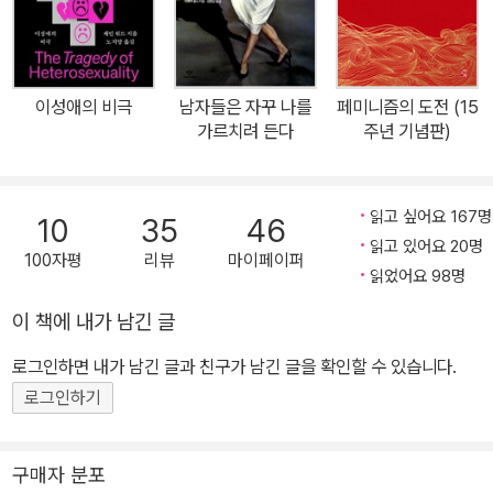
아름다움의 고통에는 다르게 반응하는 것은 마조히스트는 고통을 즐
진정한 여성의 본질과 가치를 탐색한 불후의 명저. 출판사 리뷰 ‘흠 없
다. 이 책 《신화는 어떻게 미래가 되는가》는 그가 오랫동안 천착해온
기니 고통을 당해도 된다고 믿기 때문이다. _<선택> 중에서
는 미인’에 중독된 현대인을 위한 필독서! 아름다움 속에 갇혀버린 허
‘인간의 상상력과 과학기술의 관계’를 집대성한 결과물이다. 제1회 한
상을 깨고, 진정한 여성의 본질과 가치를 탐색한 불후의 명저 최근 이
국공학한림원 해동상, 제47회 한국출판문화상을 수상했으며, 2006
이성애의 비극
남자들은 자꾸 나를
페미니즘의 도전 (15
슈가 된 ‘강남역 살인사건’부터 ‘메갈리아’로 이어진 논란은 한국사회
년 <과학동아> 창간 20주년 최다기고자 감사패, 2008년 서울대학
가르치려 든다
주년 기념판)
의 뿌리 깊은 성차별 의식구조를 잘 보여준다. 특정 문제를 페미니즘
교 자랑스런 전자동문상을 받았다. 또한 300회 이상의 융합 대중강
적인 시각으로 바라보면 이에 반발해 더 큰 논란으로 번지고, 결국 누
연을 통해 ‘융합 전도사’로도 불리고 있다. 현재는 《자연은 위대한 스
구보다 친밀해야 할 남녀가 지나친 감정적 논쟁을 벌인다. 이는 비단
승이다》에서 세계 최초로 제안한 개념인 ‘청색기술(Blue Technolo
읽고 싶어요 167명
10
35
46
한국만이 아니라 전 세계적으로 한 세기 이상 지속된 구조적 문제다.
gy)’의 확산에 힘쓰고 있다.
읽고 있어요 20명
100자평
리뷰
마이페이퍼
페미니즘 운동이 처음 시작된 것은 19세기 여성이 불공평한 대우를
읽었어요 98명
받고 있다는 인식이 널리 공유되면서부터다. 이 운동은 크게 19세기
이 책에 내가 남긴 글
말 투표권과 참정권을 얻기 위해 일어났던 제1의 물결, 1960년대 사
로그인하면 내가 남긴 글과 친구가 남긴 글을 확인할 수 있습니다.
회적 차별 문제 해결에 주력한 제2의 물결, 1990년대 백인 이외의 여
성이나 동성애 문제 등으로 관심의 폭을 넓힌 제3의 물결로 나뉜다.
로그인하기
나오미 울프의 《무엇이 아름다움을 강요하는가》는 제3의 물결이 막
시작되던 시기에 출간된, 페미니즘 운동의 성격과 관점을 대표하는
구매자 분포
혁명적 저작이다. 사회비평가이자 페미니스트인 저자는 성·인종 차별