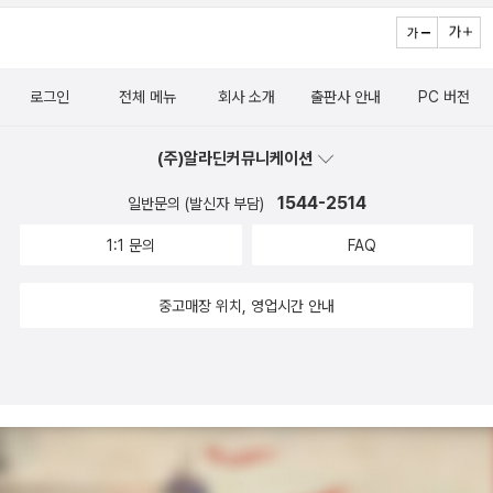
지 않아 배가 고파서 금방 포기했었지만..) 책을 읽으면서 줄곧 여성
해 현재 대학등록금은 연간 500~1300만 원 수준에 이른다(이준
>를 통하지 않고서도 배울 수는 있겠지만, <사기>를 통해 확인해본
형적인 삼각관계 구도로 가지 않고, 여자펜싱이라는 소재 좋고, 나희
밌는 미로책! 6살 첫째에게도 아직 좀 어렵고, 초등학생에게 좋을 것
의 아름다움 앞에서 당당한 사람은 누굴까? 질문을 던졌을 때, 계
호, 박현정, 2012; 106), 투명사회를 위한 정보공개센터(2014)
다. 3. One day in December 완벽한 인생이란 애초에 가능하지
도(김태리)와 고유림(보나)이 선의의 경쟁하는 거 좋고, 나희도 엄마
같다. 내가 재밌게 함ㅋ <아빠의 이상한 퇴근길>은 김영진작가 책인
속 내 친구의 학창시절이 떠올랐고, 친구의 지혜로움에 뒤늦게 감탄
가 한국장학재단에 정보공개를 요청한 자료에 따르면 2009년부터 2
않으니 완벽한 사랑 또한 가능하지 않겠지. 그 때, 그 시간, 그 장소에
의 프로정신 좋고.. 여러모로 거슬리는 점 없이 적당히 경쾌하고 적당
데, 도서관에서 빌려보고 너무 재미있어서 주문했다. 아빠가 베스킨
했었다. 친구 생각이 많이 나서 연락 했더니 현재 전가족이 코로나
013년까지 학자금 대출을 받은 8523명이 555억 8500만 원을 갚
로그인
전체 메뉴
회사 소개
출판사 안내
PC 버전
서 최선이기를 바랄 수밖에. 나는 그때 당신에게 최선이었나요? 말해
히 진지하면서 '청춘은 역시 이래야지' 싶은 열정과 꿈을 보여주는 드
라빈스에 들러 아이스크림 사는 장면이 진짜 웃긴데.. 사진을 안 찍어
로 확진되어 집에서 격리중이라고 했다. 역시 내 친구는 못하는 것
지 못해 가압류·소송·강제집행의 법적 조치를 당했다.- P268이를 통
봐요, 오스카! 오스카, 당신이 대답해 봐요! 4. 엔드 오브 타임 내가
라마라 보면서 즐거웠다. 그런데 예전부터 드라마를 보며 느끼는 약
놨네.. <코끼리 아저씨와 100개의 물방울>은 <한국의 그림책 작가
이 없고, 안하는 것도 없구나! 친구라고 살아오면서 혼자만의 고민
해 사회 구조적인 모순과 금융의 관련성을 배제하고 개인에게 성매매
(주)알라딘커뮤니케이션
궁금한 것은 사고라는 현상이 인간의 두뇌나 슈퍼 컴퓨터, 또는 얽힌
간의 불편한 감정. 뚱뚱하거나 통통하거나 그저 '마르지 않을 뿐'인 보
들에게 묻다>에서 알게된 노인경 작가의 그림책이다. 내용이 좋다. <
과 슬픔이 없었겠느냐만, 누구보다도 당당하게, 자신만의 아름다움
의 책임을 묻는것은 더이상 근본적인 해결책이 아님을 알 수 있다. 이
관계에 있는 입자 등 물리적 과정의 도움을 받아 영원히 지속될 수 있
1544-2514
일반문의 (발신자 부담)
통 체격의 사람, 특히 여성은 주인공이 될 수 없고 가끔 엑스트라 캐릭
나쁜 기분이 휘몰아칠 때>는 우연히 산 건데 쏘쏘. 이번달은 오디오
의 신화를 만들어 온 장본인이라고 생각한다. 나는 친구덕에 나의 내
미 한국에서 성매매 산업은 큰 돈이되는 굵직한 분야로 자리매김하고
는지의 여부다. (31쪽) 개표가 진행되고 새벽 3시 반쯤 되어서야 ‘윤
터로 소모되기만 한다는 점. 나도 드라마에 예쁜 사람들이 나오면 보
북을 안 샀다.읽은 책: 5권 휴.. 진짜 겨우겨우 5권을 채웠다. 올리브
1:1 문의
FAQ
성적인 성격이 대학생활을 하는 동안은 친구의 외향적인 성격에 영향
있다. 금융화된 부채경제 시스템을 이해하지 않고는 자발적 의지로
석열이 대통령인 나라’를 단 한 번도 상상해 보지 않았다는 걸 알았다.
면서 기분이 좋아지기도 하고, 많은 이들이 그걸 기대하고 드라마를
키터리지 세트는 사실 두권이지만.. 한권으로 쳐서 샀기 때문에.. 아니
을 많이 받아, 덕분에 대학생활이 좀 재밌었다.하지만, 남자들이 많
끊임없이 성매매 산업에 채워지고 결박되고 있는 여성들을 구해낼 수
‘믿기지 않는다’고 말할 때 ‘믿기지 않는다’가 무슨 뜻인지 비로소 알
보니까, 아니면 다큐를 보지 왜 드라마를 보냐 할 지도 모르지만. 아직
그런데 이런 식이면 절대로 도스토예프스키 전집 같은 건 한권으로
중고매장 위치, 영업시간 안내
은 과 특성상 남녀 간의 복잡 미묘하게 기분 나쁜 일들은 종종 있었
가 없다. 이른바 '채무자 뽑아먹기'로 여성들을 착취하는 금융의 '빈곤
게 됐다. 인정하지 않는다는 뜻이 아니라, 믿을 수 없다는 것. 현실로
어린 아이들이 드라마를 보면서, 저렇게 예쁘고 마르지 않으면 저렇
쳐서 못 사겠는데..? 그것도 다 읽어야 한권으로 칠 수 있다면..? 음 그
다. 남자들은 이상하게 무시로 어깨동무 스킨십이 있는 듯한데, 그
매커니즘'을 이해해야만 해결 방안을 마련할 수 있다. '부채의 지배를
받아들이기 어렵다는 것. 받아들이기 싫다는 게 아니라, 그런 세상을
게 아름다운 사랑도 할 수 없고 남들 보기에 멋진 삶도 살 수 없는 거
냥 전집은 안 사도록 해야겠다. 라디오북클럽에 <열하일기> 이야기
게 아주 불쾌해도 어떻게 대처해야할지 난감했었다. 한 날은 남자아
가능하게 하는 금융적 생태계는 여성 몸의 증권화, 담보화로 기능하
한 번도, 단 한 번도 생각해 보지 않았다는 걸 알았다. 나라를 잃은 것
라고 생각하면 어쩌지? 그래도 얼굴에 대해서는 '개성적인 미인' 어쩌
나와서 급 사고 싶어지긴 했지만 참아야쥐. 이번달 원픽은 역시 <올
이가 내게 어깨동무를 갑자기 하면서 질문을 해오길래,기분이 안좋
고 있기 때문'(P.68) 이다. 최근의 보도에 따르면 대치동에서 적발
같은 심정이라 숟가락 뜨기를 거부했던 친구가 생각났다. 나 역시 나
고 하면서 다소 폭을 넓게 인정해 준다 쳐도, '살찐' 여자는 아직까지
리브 키터리지>와 <다시, 올리브>다. <다시, 올리브>에 대해서는 평
아 그 팔을 손으로 세게 탁 뿌리쳤더니, 기분이 나빴었는지 "거 되
된 한 ‘매직미러 초이스‘ 유흥주점은 150명의 여성 종업원을 고용
라를 잃은 심정이었다. 나는 나라를 잃고 건강도 잃었다. 울 힘조차 없
용납되지 않는 거 아닌가. 건너 건너지만 겨우 초등학생이 거식증으
이 갈리는 것 같지만 나는 두 권 다 너무 좋았다. 5년~10년마다 다시
게 비싸게 구네!!!"라고 한 마디를 하는데도, 혼자 얼굴이 뻘개져 별 대
한 결과 하루 평균 5000만 원의 매출을 올리고 적발 전까지 대략 38
어서 얼굴을 바닥에 대고 눈을 감았다. 몸이 아픈 것으로, 내 몸이 이
로 식사를 거부하면서 살찔 바에는 굶어죽는 게 낫다는 말까지 한다
꺼내 읽어보고 싶다. 그때마다 느낌이 다를 듯. <무엇이 아름다움을