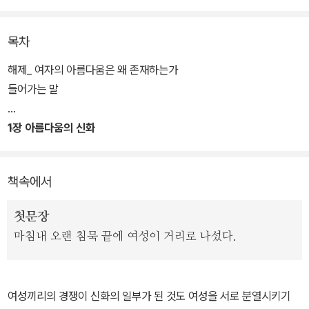
중적 인기와 함께 여성운동 제3의 물결의 대변인으로서 국제적인 명
성을 얻었다.
목차
저자는 아름다움을 이용하는 정치적.상업적 음모와 '흠 없는 미인'이
해제_ 여자의 아름다움은 왜 존재하는가
라는 사회적 욕구를 충족하기 위해 정신적.신체적으로 파괴되어 가는
들어가는 말
여성의 실상을 낱낱이 파헤친다. 성차별 문제를 정치적.경제적 속성
과 연결하여 왜 여성이 '아름다움의 신화(The Beauty Myth)'라는
1장 아름다움의 신화
사회적 덫에 빠져 끊임없이 아름다움을 추구할 수밖에 없는지 그 고
통스러운 메커니즘을 추적 및 고발하고 있다.
책속에서
무엇이 지극히 개인적인 여성의 용모와 옷차림을 옳고 그르다는 도덕
첫문장
적 잣대로 평가하도록 만들었는가? 집안 살림과 자녀 양육 등 여성
마침내 오랜 침묵 끝에 여성이 거리로 나섰다.
역할의 상당 부분은 왜 가정에 국한되어 있는가? 여성은 왜 다이어
트, 성형수술, 값비싼 화장품에 많은 비용을 투자하는가? 직장이라는
공적 영역에서부터 종교, 섹스라는 사적 영역까지 '아름다움'을 강요
여성끼리의 경쟁이 신화의 일부가 된 것도 여성을 서로 분열시키기
받고 이를 따르도록 학습되었던 여성을 향한 불편한 진실들이 밝혀진