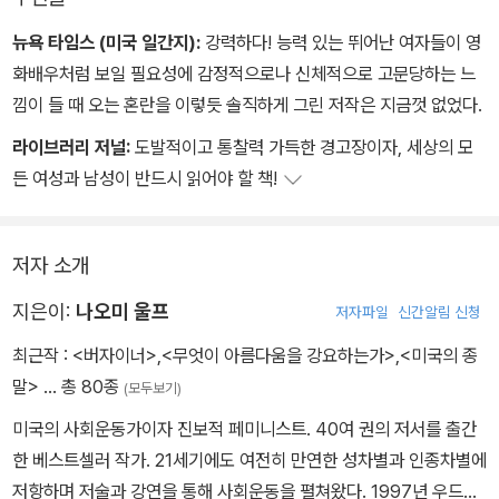
경증이어야 했다. 프리단의 말을 바꿔 말하면, 일하는 여성이 야심 찬
미인으로서 해야 할 정말 중요한 기능은 몸을 위해 더 많은 것을 사는
뉴욕 타임스 (미국 일간지):
강력하다! 능력 있는 뛰어난 여자들이 영
것이라고 왜 아무도 말하지 않을까? 아무래도 어딘가에서 누군가가
화배우처럼 보일 필요성에 감정적으로나 신체적으로 고문당하는 느
일하는 여성을 스스로를 싫어하고 늘 실패하며 배고프고 성적으로 불
낌이 들 때 오는 혼란을 이렇듯 솔직하게 그린 저작은 지금껏 없었다.
안한 야심 찬 “미인”이라는 상태에 가두면 더 많은 것을 살 거라는 생
라이브러리 저널:
도발적이고 통찰력 가득한 경고장이자, 세상의 모
각을 해낸 게 틀림없다. _<여성지> 중에서
든 여성과 남성이 반드시 읽어야 할 책!
성적으로 불결한 것을 다루던 법들도 식욕을 불결하게 보고 금기시하
는 것으로 바뀌었다. 예전에는 여성이 신을 위해 생식기를 순결하게
저자 소개
했는데, 지금은 아름다움의 신을 위해 입을 순결하게 한다. 예전에는
지은이:
나오미 울프
저자파일
신간알림 신청
결혼제도 안에서 출산을 위한 성교가 아닌 쾌락을 위한 성교는 죄였
는데, 오늘날에는 여성이 생명을 유지하려고 먹는 것과 즐기려고 먹
최근작 :
<버자이너>
,
<무엇이 아름다움을 강요하는가>
,
<미국의 종
는 것을 그같이 구분한다. 남성에게는 성을 누릴 자유를 주고 여성에
말>
… 총 80종
(모두보기)
게는 주지 않던 이중잣대는 남성에게 식욕을 충족시킬 자유를 더 많
미국의 사회운동가이자 진보적 페미니스트. 40여 권의 저서를 출간
이 주는 이중잣대가 되었다. 예전에는 잘못된 길로 빠진 여성이 성적
한 베스트셀러 작가. 21세기에도 여전히 만연한 성차별과 인종차별에
으로 불결한 여성이었는데, 지금은 식이요법을 지키지 않는 여성이
저항하며 저술과 강연을 통해 사회운동을 펼쳐왔다. 1997년 우드헐