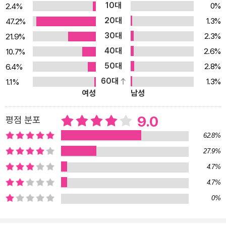
10대
0%
2.4%
등 다양한 사회적 문제들을 알리기 위해 28세 때 이 책을 출간했는
20대
1.3%
47.2%
데, 일약 전 세계적 베스트셀러가 되면서 그녀는 대중적 인기와 함께
30대
2.3%
21.9%
여성운동 제3의 물결의 대변인으로서 국제적인 명성을 얻었다. ‘현세
40대
2.6%
10.7%
기 가장 중요한 책’이라는 〈뉴욕타임스〉의 극찬과 함께 언론과 학계의
50대
2.8%
6.4%
뜨거운 찬사를 받았음은 물론, 전통적 억압체계에 속박되어 있던 여
60대
1.3%
1.1%
성들에게 큰 반향을 불러일으켰다. 이 책은 아름다움을 이용하는 정
여성
남성
치적·상업적 음모와 ‘흠 없는 미인’이라는 사회적 욕구를 충족하기 위
해 정신적·신체적으로 파괴되어 가는 여성의 실상을 낱낱이 파헤친
9.0
평점 분포
수작이다. 성차별 문제를 정치적·경제적 속성과 연결하여 왜 여성이
62.8%
‘아름다움의 신화(The Beauty Myth)’라는 사회적 덫에 빠져 끊임
27.9%
없이 아름다움을 추구할 수밖에 없는지 그 고통스러운 메커니즘을 추
4.7%
적 및 고발하고 있다. 무엇이 지극히 개인적인 여성의 용모와 옷차림
을 옳고 그르다는 도덕적 잣대로 평가하도록 만들었는가? 집안 살림
4.7%
과 자녀 양육 등 여성 역할의 상당 부분은 왜 가정에 국한되어 있는
0%
가? 여성은 왜 다이어트, 성형수술, 값비싼 화장품에 많은 비용을 투
자하는가? 직장이라는 공적 영역에서부터 종교, 섹스라는 사적 영역