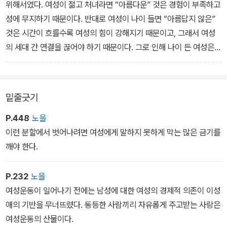
위해서였다. 여성이 젊고 처녀라면 “아름다운” 것은 경험이 부족하고
다.
성에 무지하기 때문이다. 반대로 여성이 나이 들면 “아름답지 않은”
것은 시간이 흐를수록 여성의 힘이 강해지기 때문이고, 그래서 여성
의 세대 간 연결을 끊어야 하기 때문이다. 그로 인해 나이 든 여성은
젊은 여성을 두려워하고 젊은 여성은 나이 든 여성을 두려워해, 아름
다움의 신화에서는 젊은 여성이나 나이 든 여성이나 수명이 짧다. 그
리고 무엇보다도 시급히 여성의 정체성이 “아름다움”에 근거해야 하
밑줄긋기
는 것은 그래야 우리가 계속 외부의 승인에 취약한 상태가 되어 삶에
아주 중요한 자부심이라는 민감한 기관이 비바람에 노출될 것이기 때
P.448
노을
문이다. _<여성을 둘러싼 수많은 허구의 등장> 중에서
이런 분할에서 벗어나려면 여성에게 말하지 못하게 막는 많은 금기를
깨야 한다.
경제학자 마빈 해리스(Marvin Harris)는 여성을 “읽고 쓸 줄 아는 유
순한” 예비 노동자라며 “따라서 현대 서비스 산업이 토해낸 정보와
P.232
노을
사람 다루는 일을 하기에 좋은 집단”이라고 했다. 이런 노동시장에서
여성운동이 일어나기 전에는 남성에 대한 여성의 경제적 의존이 이성
고용주에게 가장 도움이 되는 노동자의 특성은 낮은 자존감과 반복적
애의 기반을 무너뜨렸다. 동등한 사람끼리 자유롭게 주고받는 사랑은
인 따분한 일에 대한 참을성, 포부의 결여, 높은 순응성, 자기 옆에서
여성운동의 산물이다.