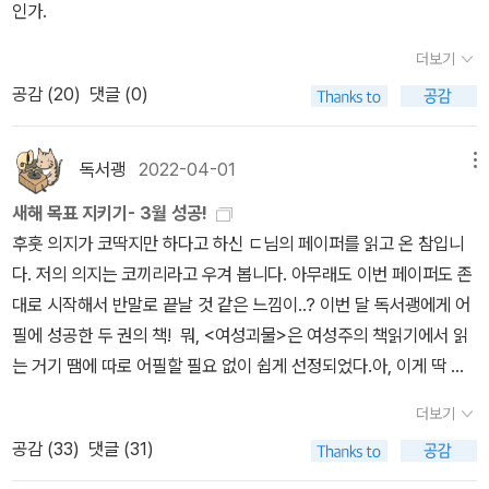
은 살짝 낯간지럽다. '여성문학상'(Women's Prize for Fiction) 자
냥 등하교를 하였는데, 친구는 자꾸 나더러 이쁘다고 말했다. 처음
은 다층적으로 성매매 산업에 결박되는 것이다. 또한 '업소 등급화전
인가.
다. 자기 존재를 증명한다는 것이 모든 인간의 소명이라면 여성은 이
실 편할 때도 있다. 애들 똥 치우다 똥이 옷이나 손에 묻거나, 기저귀
체가 1996년에 제정되어 역사도 짧을 뿐더러, <도플갱어>가 수상한
엔 나도 화답으로 너도 예쁘다고 말해줬다. 하지만 가만히 뜯어 보
략'은 여성들의 외모로 해당 업소들간의 계층화를 이룬다. 이는 이용
중구속(여성으로서 자기주장의 불가능성과 자기주장의 필요성)의 한
갈다가 쉬를 맞는 일(특히 남아의 경우 쉬를 얼굴에 맞기도..) 소파며
더보기
'여성논픽션상'(Women's Prize for Nonfiction)은 2023년에야
니 친구는 눈도 똥그랗고,쌍꺼풀이 가늘게 예뻤고, 얼굴도 잡티 하
자인 남성들에게는 합리적인 소비를 통해 성매매가 탈도덕적인 구매
계를 넘어서야 한다. 예를들면, 남성에게 자기 존재 증명의 터널 밖에
이불에 싼 쉬를 치우는 일 등 양육에는 참 원초적인 일들이 많이 수반
공감 (
20
)
댓글 (0)
신설되어 나오미 클라인이 제1회 수상자이기 때문이다.
나 없이 피부가 너무 깨끗했었고, 머릿결도 부드럽고, 손도 통통하
활동이 되게하고 여성들에게는 자발적인 조정과 순응을 통해 스스로
빛이 놓여 있다면(자기 초월) 여성은 출구가 막힌 동굴(이브의 멍에,
된다. 아버지가 의미한다는 '상징계'가 인간의 이런 원초적 모습에서
고 손가락은 가늘고 길었고 예뻤다. 특히 친구는 노래를 기가 막히
의 외모에 투자하게 하는 동시에 이로써 또다른 대출이 이어져 여성
무력감,수치의 내면화,심리적 허기)을 감내하거나 뚫고 없는 길을 만
벗어난 우아한 생활을 이야기하는 거라면, 양육에 참여하지 않는(놀
게 잘 불렀고, 운동신경도 좋았다. 내가 가지지 못한 것들을 친구
들의 종속이 견고해지게 한다. 지난 10년 동안 성매매 산업의 계층화
들어내야 한다는 한계가 있는 것이다. 19세기 여성 소설가, 시인은 이
독서괭
2022-04-01
메뉴
아주기만 하는 건 진정한 의미의 양육참여가 아니다) 아버지들은 확
는 다 가지고 있었다. 나중엔 진심으로 예쁘다고 말해주고, 친구도 화
는 중급 업소와 하급 업소의 세분화로 요약될 수 있다. 이는 '쩜오','쩜
런 어려움에 직면했다. 언어는 남성의 것이기에 남성적 필명으로 베
실히 상징계에 있고, 원초적 어머니와 아이들은 기호계에서 똥묻히며
새해 목표 지키기- 3월 성공!
답인양 나더러 이쁘다고 말해줬다. 서로 너무 예뻐보여 곁에 있는 남
칠','하이쩜오'와 같이 '텐프로급'이라 일컬어지는 새로운 등급들이 계
일을 쓰고 이야기 안에 진심을 감추면서 감수성의 출구를 찾아 헤매
씨름하고 있고.. 갑자기 빡치는데.. 부모라면 아이가 어릴 때는 함께
후훗 의지가 코딱지만 하다고 하신 ㄷ님의 페이퍼를 읽고 온 참입니
편에게 우리 너무 이쁘지 않냐고 물었더니 남편은 "놀고들 있네. 여자
속해서 만들어지는 것을 통해 증명된다. 이러한 세분화 과정은 여성
야 했다. 여성독자가 그때나 지금이나 그러한 '의도된 은폐'를 어렵지
기호계에서 뒹굽시다. ※ 거친 이해로 오류가 있을 수 있음 주의 ※윌
다. 저의 의지는 코끼리라고 우겨 봅니다. 아무래도 이번 페이퍼도 존
들이 예쁘다고 하는 여자는, 남자들이 보면 하나도 안 예쁘다. 미의 기
들로 하여금 언제나 최상급 업소 여성들과 비교하게 하면서 자신의
않게 읽어내는 것은 현실의 억압과 존재론적 불안정성 때문이다. 이
리암스의 논의를 제외하고 위에서 논의된 거의 대부분의 논문이 여성
대로 시작해서 반말로 끝날 것 같은 느낌이..? 이번 달 독서괭에게 어
준이 다른다."라고 4가지가 없는 말을 겁없이 내뱉었다. 그래도 내 친
몸 가치가 객관적 등급화 과정에 의해 정해진 것이라고 순응하도록
렇듯 여성들에게 내면화된 수치는 그것을 감당해내지 못해 외부로 분
을 공포영화의 희생자로 다루고 있다. 그 주된 이유는 그들이 대부분
필에 성공한 두 권의 책! 뭐, <여성괴물>은 여성주의 책읽기에서 읽
구는 예뻤다. 그리고 집중력도 좋고, 두뇌회전도 빨라 자격증을 무조
만드는 과정이기도 하다.P.234우에노 지즈코(上野千鶴子, 2012
출하는 남성의 폭력성과도 상대적으로 밀접하게 연결되어 있는지 모
여성이 거세되었기 때문에 공포를 유발한다는 프로이트의 이론, 즉
는 거기 땜에 따로 어필할 필요 없이 쉽게 선정되었다.아, 이게 딱 집
건 한 번에 다 따버렸다. 학교를 졸업하고, 친구는 공대로 편입을 하
[2010]: 13)는 여성혐오가 남녀에게 비대칭적으로작용하며, 남성에
른다. 여성에게는 '도덕과 문화의 내면화된 감시인'(p.510이 늘 존재
이미 여성을 희생자로 구성해 놓은 이론을 수용하고 있기 때문이
으로 택배가 왔는데. 택배 오면 무조건 자기가 뜯어야 하고 어른책도
여 그곳에서도 과 대표를 하면서 분위기를 휘어잡아 버렸다고 얘길했
게는 ‘여성 멸시‘, 여성에게는 자기혐오‘로 나타난다고 정의한 바 있
하므로.교회와 국가는 모두 경제적 사회적 성적 배제와 강제에 의존
더보기
다. 이런 입장은 여성은 원래부터 희생자라고 말하는 본질주의적 관
일단 한번 펼쳐봐야 하는 우리 둘째가 이 책을 살펴본 것이다. 그림이
다. 그래서 그곳에서 남친도 사귀고 그랬었다고 했다.어련할까! 뚱뚱
다. 여성의 ‘자기혐오‘를 여성혐오의 효과로 보는 그의 주장에 따르
한다.p.674타인의 고통이 절절하게 내 안의 경험을 두드리면서 새로
공감 (
33
)
댓글 (31)
점을 대변하고 또 지지하는 가부장적 정의를 강화할 뿐이다. 나는 공
나 사진 없냐고 하길래 없다고 대답했고, 아이가 넘겨볼 때는 정말 없
하고 예쁘지 않다고 면접 보는 곳마다 퇴짜 맞던 친구는 대학을 졸업
면, 룸살롱 종사 여성들로 하여금 언제나 자신들의 몸 가치의 부족분
운 각도로 조명되게끔 하는 기쁨이 문학외에 있을까? 고독을 수반해
포영화에서의 여성 재현을 분석하고 여성이 다수의 공포영화에서 괴
었다. 그런데 나중에 내가 읽으려고 펼쳐보니 두둥. 시작부터 이런 사