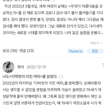
로 오인된 사례나, 브루노 마스가 저스틴 비버로 오인된 사례나, 앤 머
실에 들어 갔더니, 바로 나더러 "친구야! 니 자리 잡아 놨다" 하며 자
지를 다집니다-사랑이었고 사랑이며 사랑이 될 것우리가 사랑에 갖
했지만, 그 전에 필요한 건 하얗지 못한 부분이 문제라고 지적하는 것
성보다 지방을 더 많이 갖고 태어나고 그것이 여성 신체의 자연스러
작년 2022년 3월 8일, 세계 여성의 날에는 <무엇이 아름다움을 강
리가 (언젠가 콘서트에서 직접 소개한 일화처럼) 티나 터너로 오인된
기 옆자리에 앉으란다.암튼 그리하여 졸업할 때까지 친구 옆자리
고 있는 이미지, 판타지가 어떤 모습인지 궁금해서 이 책을 샀음. 사실
이었다. 그 광고 때문에 나는, 그리고 다른 많은 여성들은 착색된 부위
운 일이라고 얘기한다. 유방을 수술하는 것은 과연 누구에게 좋은 일
요하는가>를 선 채로 읽으며 코로나 검사 대기 줄이 줄어들기를 기다
사례가 그렇다.앞자리 이름만 비교적 흔치 않다는 점만 같을 뿐, 외모
에 앉았는데, 처음엔 그렇게 비호감이었던 친구가 점차 호감으로 바
도서관에 희망도서 신청했던 건데 그땐 안 읽고 그냥 보내버렸단 말
를 문제라고 인식하게 되는거다. 이것은 문제다, 그러므로 해결해야
인지도 나오미 울프는 묻는다. 그것이 이런 가슴을 가진 나에 대한 만
렸다. 검사 결과가 판정 불가, 양성도 음성도 아니라 해서 그다음날 재
와 성향과 발언이 천양지차인 클라인과 울프를 혼동하는 것은 대중의
뀌더니 나중에는 둘도 없는 베프가 되었다. 한 날은 친구에게 내가 물
임. 내가 기대하던 게 아니어서. 그런데 알라딘에서 서문 읽으니까 호
한다, 하는. 하아- 그런데 생각해보면 살아가는데 굳이 꼭 필요하지
족일까?성형외과 의사는 자기 눈에 아름답게 보이는 여성을 만드는
검사를 해야 했다. 양성이었다. 그날 대통령 선거가 있었고, 다이내믹
무지와 무심 때문이겠지만, 그렇다고 해서 수많은 사람들에게 더 정
었다. 너는 왜 이 학교에 들어오게 되었느나고?나처럼 될대로 되라
옹이!!! 하고 사게 됨. 재밌겠다. 한마음, 초월, 의무, 집착, 충족 불가능
않은 모든 것들에 대해서는 일단 '그것이 문제다'라고 지적하는게 우
것이 아니라 자신이 여성의 몸에 공인된 판타지를 수놓는 것이라고
코리아는 새로운 시대를 맞이하게 되었다. 나라 잃은 슬픔을 온몸으
확하고 섬세한 구분을 요구하기는 어려운 일이다. 예를 들어 '법전' 스
는 식으로 학교를 들어온 것인가? 궁금했었다.친구는 실업계 고등학
성. 얘네가 대체 뭘까? ㅎㅎ 여담이지만 연애나 사랑에 낭만도 없고
선해야 했다. 나는 거들을 안입는데, 위에서 얘기한 것처럼, 거들로 뱃
말한다. 그들은 자기 역할에 어떤 환상도 없는 것 같다. 한 성형 잡지
로 겪어낸 후, 코로나보다 무서운 코로나 후유증을 이겨내기 위해, 책
님이 기고한 개고기 반대 글조차도 오랜 세월 동안 '법정' 스님의 글로
교를 졸업하기 전, 취업을 할 목적으로 면접을 몇 군데 봤었다고 했다.
기존에 바람직하고 낭만적인 로맨스라 제시된 것에 이끌리지 않아서
더보기
살을 누른다고 뱃살이 없어지냐, 그건 그냥 감춰지는 거지, 하는 생각
에 실린 광고에서는 털 많은 남자의 손이 아교질의 보형물을 움켜쥐
이 아니라 핸드폰을 손에 쥐고는, 유튜브로 ‘귀여운 동물 영상’을 찾아
오인되었듯이 말이다.여하간 클라인은 자신의 도플갱어, 또는 분신으
그런데 매번 다 퇴짜를 맞았다고 했었다. 이유는 뚱뚱하다는 이유였
더더욱 궁금한 책임.-무엇이 아름다움을 강요하는가오래전에 알라딘
공감 (
39
)
댓글 (23)
때문이다. 그런데, 뱃살이 있으면 있는거지 그걸 왜 꼭 눌러가지고 뱃
어 손가락 사이로 젤(우연히도 네이팜 제조회사에서 만든)이 불룩하
보았다. 그중에서 제일 많이 본 동영상은 이것. 자세히 보면 보이지만
로 간주되는 울프가 곳곳에 남긴 행적을 오랜 시간에 걸쳐 추적했는
다고 한다.면전에서 면접관이 대놓고 뚱뚱해서 취직시킬 수가 없다
보관함에 넣어둔 것이라... 지금은 왜 이끌렸는지 기억이 안 남. ㅋㅋ
살 없는것처럼 해야 할까?뱃살이 문제잖아, 그걸 거들이 해결해줄게.
게 튀어나온다. 광고 문구는 이 제품이 인공적인 느낌이 들지 않고 '진
왼쪽의 대장(같은) 새끼 펭귄보다 오른쪽 끝의 펭귄이 키가 더 크고
데, 이 과정에서 각자가 속한 좌파와 우파의 현재 상황까지도 도플갱
고 이야기를 하는 회사도 있었다고 했다.친구는 키가 170이 좀 넘는
흐하학 그리고 요새 잘 읽을만한 것도 아닌데 사게 된 이유는 그냥 갈
이러면 사람들은 아 나도 뱃살 많은데 거들 사야겠다, 하게 되는게 아
짜 같은 느낌이 든다'라고 주장한다. 움켜쥔 손에. -p.394움켜쥔 손
덩치도 있다. 하지만, 양팔을 쭉 뻗고 매서운 눈매로 적을 상대하는 용
어라는 개념으로 이해할 수 있다고 깨달은 모양이다. 즉 좌파가 뭔가
청아
2022-12-31
메뉴
다. 그리고 덩치도 있다. 그러니 조금 더 커 보여 웬만한 키가 있는 남
아서 전자책 만들기 위함ㅋㅋ 그렇다고 해서 이게 나에게 이젠 하등
닌가.당신의 피부 잡티, 이 팩트로 해결할게요.앗, 나 피부 잡티 개많
에.움켜쥔 손에.나는 저 문장의 '움켜쥔 손에' 에서 뒷머리가 쭈삣 서
맹한 새끼 펭귄이 이 무리의 리더이다. 솜털이 다 빠지지도 않은 새끼
를 주장할 때마다 우파는 일종의 도플갱어를 만들어내서 상대편의 주
자들이랑 비슷한 덩치에 힘도 쎄다. 목소리도 크다. 웃음소리는 더 크
쓸모가 없는 게 아님... 오히려 더 생각하게 되는 것 같음. 하... 너무 답
나도<다락방의 미친 여자>를 읽었다.
네, 이 팩트로 가리자, 이렇게 되어버리는거다.그러니까 여성에게 코
는 것 같았다. 움켜쥔 손에. 여자들은 왜 시간을 들여 좀 더 일찍 일어
펭귄. 자기도 아직 아기인데, 대장이 되어 무리를 인도하고 적에 맞서
장을 '반사' 하고 있다는 것이다.나귀님이야 서문 외에는 아직 읽은 것
다. 나도 작은 키는 아니라고 생각하고 살아왔었는데, 대학 들어가
답해서 말이 안 나옴 속이 부들부들 끓음-데이비드 댐로쉬의 세계문
2022년의 마지막날 「다락방의 미친 여자」를 완독했다. 오예!!!!혼자
르셋이 필요한 이유는, 그것이 살아가는데 필요해서가 아니라, 정말
나 속눈썹을 올리고 볼터치를 하고 드라이를 할까. 왜 여자들은 먹을
싸워 친구를 지켜낸다. 이 동영상을 보고, 또 보았다. 보고 나서 또 보
이 없으므로 클라인의 주장이 얼마나 설득력 있는지는 모르겠지만,
선 친구 옆에 같이 있다 보니 다들 나를 키도 작고 엄청 빼빼 마른 아
학읽기‘어느 시대에나 한 인간이 다 읽을 수 없을 만큼 많은 작품이 쓰
서는 생각할 수 없었을 관점을 마주하며 가슴이 설레였고 19세기 여
아니라, 코르셋을 팔아치우기 위해서라는 거다. 그것이 필요하다는
음식이 앞에 있어도 부러 굶을까. 왜 여자들은 자기 유방에 이물질을
고. 조금 있다가 또 보고. 나는 노래를 들으면 한 노래’만’ 듣는다. 그
가만 보면 언제부턴가 좌파가 우파의 미러링에 꼼짝달싹 못하는 것처
이로 보게 되었다. 그것이 은근 친구에게도 스트레스(나 때문에 자신
였고, 이러한 텍스트의 증가가 독서의 태만으로 이어져선 안 된다‘는
성문학에 홀딱 반해버렸다. 왜 그토록 많은 영미권 영화에서 제인 오
이유를 여성에게 주입시킴으로써.디카프리오 주연의 월 스트리트 울
넣을까. 왜 여자들은 성기에 칼을 댈까. 왜, 왜. 우리는 그것을 과연 우
노래만 10번, 20번, 100번을 듣는다. 다른 노래로 넘어갈 때까지 그
럼 보이는 것도 사실이기도 한 듯하다. 대표적인 것이 가짜 뉴스인데,
이 더 뚱뚱해 보인다고 늘 투덜거렸고) 나도 스트레스였다.(보는 사람
저자의 의견이 와닿음. 특히 난... 고전소설 좋아해서 더 유용하리라
스틴과 샬렷 브론테가 언급되었는지, 왜 19세기 여성소설과 시가 계
프 어쩌고 하는 영화에서 마지막에 볼펜을 어떻게 팔겠느냐는 세일즈
리 자신을 위한 만족이라고 말할 수 잇을까? 그건 스스로에게 되물어
노래만 듣는다. 용감한 새끼 펭귄 동영상도 그렇게 보았다. 현실을 바