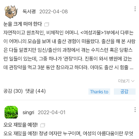
인간 혐오와 정치적 무관심을 낳아 이번 미국 대선처럼 극우 부활의
려 가느라 정신 없던 친구였다. 그리고, 점심시간 때 밥집에 들어가
썬 사태는 진화하고 있는 한국 성매매 산업의 심각성을 국내외적으로
도한 잠에 취해 침묵당하지만, 셜리의 이브는 '얼굴을 마주하고'신과
이다'의 이 구절이 생각났다. 여자는 남자가 보호해준다는 데에 감격
의 신화에서 벗어나 뚜벅뚜벅 자유로운 세상으로 걸어나올 때, 화장
임을 고수한다고 해서, ‘역사의 심판대’ 앞에 서야 한다고 생각하지 않
온상이 될 테니까.여하간 도덕성을 회복하려면 일단 먹고 사는 문제
서 메뉴를 시켰는데 아주머니가 여학생들이라고 밥을 적게 담아 주
알리게된 계기였다. 이러한 지능적 성범죄의 급격한 발전과 규모에
독서괭
2022-04-08
메뉴
이야기한다. 셜리의 이브는 비굴하고 파괴적인 유령으로 대체되어버
해서 애초에 보호가 필요한 이유가 남자의 폭력 때문이라는 점을 잊
하지 않고 예쁘게 보이려고 노력하지 않고 다이어트 하지 않고 성형
는다. 하지만, 이렇게 다 망쳐 버리면 어쩌나 하는 두려움이 들기는 한
가 해결되어야 할 터인데, 코로나 후유증에 각종 전쟁으로 몸살을 앓
면 친구는 바로 아주머니를 불러 이야기 한다. "아줌마, 제 덩치 좀 보
비해 사법부의 보수적이고 더딘 성범죄에 대한 인식도 가시화되어 법
렸지만, 죽은 시인의 첫 화신이다.p.372문화가 본질적으로 가부장적
는다. (p.190)그렇다.미백 크림이 필요한 이유는, 그게 문제라는 지
눈을 크게 떠야 한다
수슬 하지 않을 때, 그것을 싫어할 사람이 나는 아니다. 뻔뻔해지자.
다. “국민을 고통에 빠뜨리는 기득권 이권 카르텔은 확실하게 뿌리 뽑
는 세계 경제는 물론이고, 부동산부터 사과값, 배추값, 치킨값, 배달료
이소. 내가 이거 먹고 힘 쓰겠어요? 좀 더 주세요." 처음엔 식당 아주
재화의 동력으로 작용하기도 했다. 특히 '버닝썬 사태'는 공권력과의
이라면 여성은 타락할 수밖에 없다. 다시 말해 그들은 타락할 운명이
적이 있었기 때문이다. 그러나 그 문제를 지적받기 전까지, 나는 그것
자연적이고 원초적인, 비체적인 어머니. <여성괴물>1부에서 다루는
탐욕스러워지자. 쾌락을 추구하자. 고통을 피하자. 마음대로 입고 만
아야 한다.” “노동, 교육, 연금 3대 개혁을 흔들림 없이 추진해야 한
에 이르기까지 난리인 한국 경제도 가까운 시일 내에 좋아질 기미는
머니는 뭐 이런 애가 다있어?란 표정이더니, 며칠 지나면 바로 친분
연류의혹으로 버닝썬 게이트로 명명되기도 했다. (레이디 크레딧)의
기 때문에 이미 타락한 것이다. p.504히스클리프도 분명 사탄적인
이 문제라고는 한 번도 생각해보지 못했다. 지금도 나는 딱히 문제라
이 어머니의 모습을 보며 내 출산 경험이 떠올랐다. 출산을 해 본 사람
지고 먹고 마시자. 다른 여성의 선택을 받아들이자. 우리가 원하는 섹
다”는 윤 대통령의 말을 들을 때 그러하다. 고요하게, 우아하게, 편
없어 보인다. 좌파의 약세와 우파의 득세를 단순한 도플갱어 전략 하
을 쌓아 놓았는지, 우리가 가면 알아서 듬뿍듬뿍~ 남학생들 밥 양보
저자 김주희는 금융화된 성매매 산업의 메커니즘을 추적해 여성의 성
추방자의 방식으로 남성적이다. 그러나 동시에 좀 더 뿌리 깊은 연상
고 생각하지 않으려고 한다. 광고를 보면서 '그게 왜 내 문제냐 이 잡
은 다들 알겠지만 임신/출산의 과정에서 겪는 수치스런 혹은 당황스
스를 찾고, 우리가 원하지 않는 섹스와 맹렬히 싸우자. 자신의 이상과
안하게. 책 읽는 삶이 가능할까, 이 정부하에서. 아무 힘도 없는 평범
나로만 보기는 어려운 이유다.[*] 나오미 울프는 그간의 행적으로 미
다 더 많이 담아 주신다. 친구는 내 밥을 보곤 내 친구를 차별하느냐
을 담보로 유지,발전되는 금융자본을 고발한다. 여성 노동의 비 노동
의 측면에서(차남,서자, 악마 들이 여성들과 연합하여 천상의 폭정에
놈아' 라고 생각한다. 이걸 문제라고 생각하는 니가 문제다. 내 겨드랑
런 일들이 있는데, 그중 하나가 '관장'이다. 진통이 와서 병원에 갔는
대의를 선택하자. 규칙을 깨부수고 바꾸어 우리가 아름답다는 느낌이
한 서울 시민은 덮쳐오는 걱정을 뒤로하기 위해 또 다른 영상을 찾아
루어 선동가이고 기회주의자라는 비판도 받는 모양이다. 문학비평가
며 항의해서 내 밥도 점점 늘어나 매번 많은 양을 먹어 대느라 배가 아
화, 여성의 가정주부화, 나아가 매춘화는 ‘자본주의적 가부장제 사회
맞서 싸운다는 점에서, 고아는 여성이고 상속자는 남성이라는 점에
이 드럽다. 근데 뭐. 어쩌라고.
데 관장약을 먹고 3분 동안 참으라고 하더라. 아마도 출산 시 힘줄 때
확고해지면, 그러한 아름다움을 노래하고 꾸미고 과시하고 한껏 즐기
헤맨다. 고양이나 강아지나 팬더나 아니면 캥커루를. 3월의 여성주의
해럴드 블룸에게 성추행 피해를 당했다고 주장했을 때 의외로 주변의
파 죽을 것 같더니 어느새 위가 늘어났는지, 거뜬하게 먹어댔다. 그랬
를 조직하는 원리다. 여성은 주부 또는 매춘부로, 이들의 노동이 교환
서, 육체는 여성이고 정신은 남성이며 대지는 여성이고 하늘은 남성
불상사가 일어나는 걸 막기 위함이겠지? 관장은 처음이라.. 1분도 안
자. 감각의 정치학에서는 여성이 아름답다. -p.458
책이 아직 도착하지 않았기 때문이다. 그때까지만. 걱정을 잊고 고양
반응이 시큰둥했다는 것도 그래서였는지 모를 일이다. 흥미로운 점은
더니 정말 나도 살이 찌기 시작하여, 아마도 그 시절이 큰 애 만삭
되는 비자본주의적 외양이야말로 자본주의를 위해 기능하는 데 필수
더보기
이며 괴물은 여성이고 천사는 남성이라는 점에서 )히스클리프는 '여
됐는데 흐미 이거 뭐야, 3분이 대체 가능하긴 한 거? 그렇게 당황스런
이나 강아지나 팬더나 캥거루를 보기로 하자. 그 때까지만.
비록 블룸이 울프[쓰고 보니 여기서 또다시 이 나오미와 저 나오미를
일 때 몸무게랑 비슷하게 찍었던 것같다. 스무 살, 다들 다이어트를 해
적인 조건이다 (Fortunati, 1997 [19951: 69) - P60성매매 업소
공감 (
30
)
댓글 (44)
성적'이다.p.531신화적인 일 (자기 자신의 적절한 허구를 창조하려는
첫 관장의 경험.. (식사 중 보신 분들 죄송) 혹시 3분 참으신 분 있으
헛갈렸다! '클라인'이 아니라 '울프'가 맞다]와의 부적절한 접촉을 한
서 몰라보게 살을 빼서 예뻐지던 친구들이 허다할 때, 나는 친구덕
에서 일하는 여성들은 적게는 하루 20~30만원에서 한달에 수천만
시도) = 소설쓰기(미미) p.731인생은 연기이며, 예술은 내면의 무대
면 손들어 주세요. 존경할게요.. 출산 직후부터 이어지는 모유수유를
사코 부정했지만, 주위의 증언에 따르면 저 문학비평가는 실제로 제
에 몰라보게 살이 쪄서 고등학교 때 친구들이 나를 보고 깜짝 놀라 몰
원에 이를정도로 실제로 많은 현금을 벌어들이지만 이들 대부분은 스
에서 공연된 장면이 외부로 드러난 것이다.p.991서구 문학사가 압도
위한 각고의 노력들로 말하자면, 경험자들은 모여서 이 주제로만 한
singri
2022-04-01
메뉴
자들과 부적절한 관계를 맺는 등 사생활 면에서 제법 논란의 여지가
라보고 있었고, 남편은(같은 과 였었다.) 대학 졸업할 때까지 내가 뚱
스로 채무자가 되어 발을 빼기 힘든 상황으로 빠져든다. 유흥업소와
적으로 남성적임에도 19세기 여성문학은 새로운 가능성을 열었다.
두시간은 떠들 수 있을 것이다. 모유수유를 하다보면 '내가 젖소인지
있었다는 증언도 나왔다는 점이다.[**] 그나저나 책 소개에서 언급한
뚱한 아이인 줄 알았었다고 했다. 서로 살이 찌고 과 특성상 여학생들
관련자들, 이들에게 사업자금을 대출해주는 금융업계는 대출상품을
오오 재밌을 예정!
작가되기의 병적인 불안(p.168), 여성성이라는 폐소공포증의 이중
사람인지 모르겠다'는 반농담 반진담 푸념을 하게 되는데, 젖소까진
'영국에서 부커상 다음으로 권위 있는 여성문학상 논픽션' 수상 실적
이 적었던 과 였던지라 여학생들은 화장도 잘 안하고, 고등학생들 마
미끼로 여성들의 수익을 자신의 수익으로 편취하고 이로인해 여성들
오오 재밌을 예정! 정녕 여자란 누구이며, 여성의 아름다움이란 무엇
속박(p.170)을 자양분삼아 여성작가들은 자신들의 신화를 만들어냈
아니라도 아이의 도시락을 몸이 달고 다니는 기분이긴 하다. 그게 사