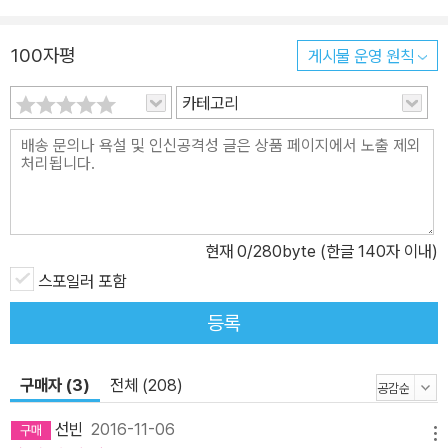
하다. 독자들은 열광할 것이다.” _ 리치몬드 타임스 디스패치 “어마어
마한 책이다. 전 연령대의 독자들에게 다 맞을 것.” _ 북리스트 “독자
100자평
게시물 운영 원칙
들의 넋을 빼앗을 것이다.” _ 라이브러리 저널 “복수, 전쟁, 그리고 권
카테고리
력에 대한 탐구에 대한 이야기. 『헝거게임』과 『왕좌의 게임』이 생각
난다.” _ 커커스 리뷰 “빠른 전개, 손에 땀을 쥐게 하는 잘 쓰인 이야
기. 결코 내려놓을 수 없는 책이다. 벌써 다음 권을 보고 싶다.” _ 테리
브룩스(베스트셀러 『샤나라의 검』의 작가) “피어스 브라운은 이 놀랍
도록 강력한 작품으로 독자들의 마음에 강한 인상을 새겼다.” _ 허핑
턴 포스트
현재
0
/280byte (한글 140자 이내)
스포일러 포함
등록
구매자 (3)
전체 (208)
선빈
2016-11-06
메뉴