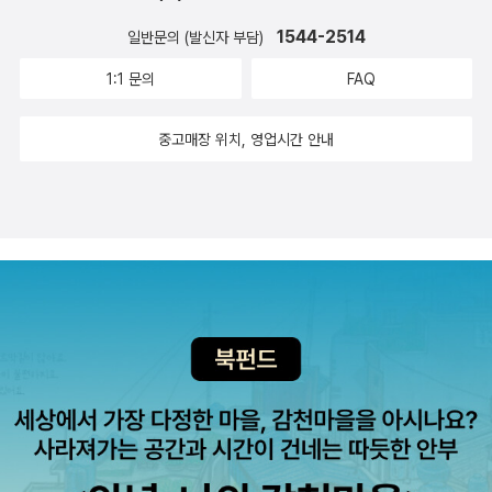
여 '총독'의 창기병이 됩니다. 그리고 2권인 '골든 선'에서는 창기병이
1544-2514
일반문의 (발신자 부담)
된 '대로우'의 이야기가 진행이 됩니다.'골드'가 된지 2년이 넘었지만,
1:1 문의
FAQ
'아레스의 아들들'에게는 아무 연락도 없고'골드'로 거듭났지만, '골
드'들처럼 냉혈한이 될수 없는 '대로우'이기에 고독해지는데요.. 그런
중고매장 위치, 영업시간 안내
가운데...'대로우'는 '게임'이라고 하는 가상전투에서 패하고..그 가운
데 하위계층 '800명'의 죽음에 죄책감을 느끼게 됩니다.(이들은 가상
전투지만 실제 하위계층은 서로 죽고 죽이는.ㅠㅠ) 거기다가 '총독'의
원수인 '벨로나'가문의 자식들에게 집단 구타를 당하고몸이 낫자말자
'총독'에게 버림 받게 됩니다. 실의에 빠진 '대로우'는 새로운 부임지인
'시타델'로 향하게 되고..그곳에서 '총독'의 아들인 '자칼'을 만나게 됩
니다..그리고 '자칼'에게서 새로운 제안을 해오는데요.. 그리고 2년동
안 연락이 없던 '아레스의 아들들''댄서'의 부관인 '하모니'가 '대로
우'앞에 나타나고..'하모니'는 '댄서'가 죽었으며 지난 2년간 많은 일들
이 벌여졌음을 이야기해줍니다. 그리고 '하모니'는 새로운 계획을 '대
로우'에게 이야기하고..'대로우'는 '골드'세계를 내분으로 빠뜨리려는
일에 동참하게 됩니다.. '레드 라이징'을 재미있게 읽었는지라...3부작