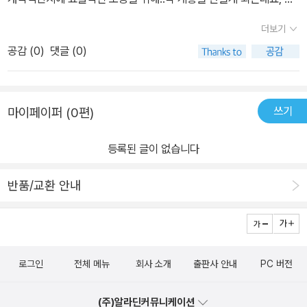
명 '컬러 코드 소사이어티'입니다.'컬러 코드 소사이어티'는 '하이컬
더보기
러','미드컬러','로우컬러'로 구분짓고여러가지 컬러로 계층을 나누는
공감 (
0
)
댓글 (0)
데요...그중 이들을 지배하는 이들이 바로 '골드'계층입니다. 상위계층
은 유전자 조작으로 그들의 인종을 우월하게 만들고..결국 '골드'들은
전 태양계를 지배하게 되는데요..이들의 모습은 마치 '로마제국'같습
쓰기
마이페이퍼 (0편)
니다..(실제로도 총독이나 집정관 같은 말을 쓰지요..) 주인공 '대로
우'는 가장 하위계층인 '레드'계층입니다.그는 광산에서 일하며, 소꿉
등록된 글이 없습니다
친구인 소녀 '이오'와 결혼하게 되는데요그러나 '이오'는 하찮은 죄로
'골드'의 심복들인 '그레이'에게 잡혀가게 되고..'이오'는 '총독'앞에서
반품/교환 안내
노래를 불렀다는 이유로 교수형에 처해지는데요. 반역자의 시체를 수
습할수 없는데...'대로우'는 아내의 시체를 수습하고'대로우' 역시 붙잡
혀 목이 매달리게 되지만..반란군인 '아레스의 아들들'에게 구출이 됩
니다..그리고 복수를 맹세하는 '대로우'그리고 복수를 위해 '골드'가 되
로그인
전체 메뉴
회사 소개
출판사 안내
PC 버전
기로 하는데요.. '골드'는 단순히 문서위조로 끝나는 일이 아닙니다..
우월한 유전자와 체력이 있는 '골드'계층이라..대 수술로 인해..'대로
(주)알라딘커뮤니케이션
우'는 '골드'로 거듭나고헝거게임같은 '아카데미'에서 2등으로 졸업하