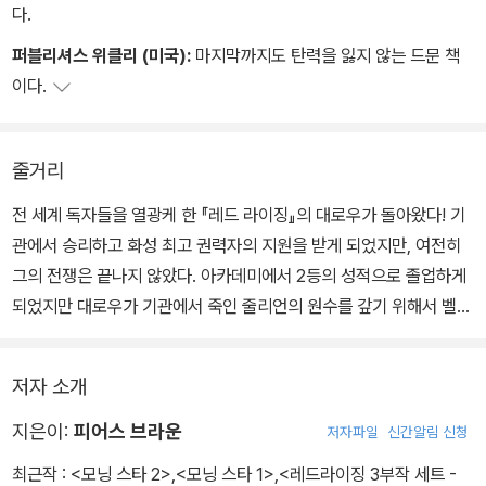
전 세계 독자들을 열광케 한 <레드 라이징>의 대로우가 돌아왔다. 기
다.
관에서 승리하고 화성 최고 권력자의 지원을 받게 되었지만, 여전히
퍼블리셔스 위클리 (미국):
마지막까지도 탄력을 잃지 않는 드문 책
그의 전쟁은 끝나지 않았다. 아카데미에서 2등의 성적으로 졸업하게
이다.
되었지만 대로우가 기관에서 죽인 줄리언의 원수를 갚기 위해서 벨로
나 가문이 단체로 그를 공격하고 모욕하자, 대총독은 그와의 계약을
해지하겠다고 선언한다.
줄거리
전 세계 독자들을 열광케 한 『레드 라이징』의 대로우가 돌아왔다! 기
처지가 위태로워진 그에게 대총독의 버림받은 아들 자칼이 동맹을 제
관에서 승리하고 화성 최고 권력자의 지원을 받게 되었지만, 여전히
의해 오고, 그 자리에서 그는 뜻하지 않게 아레스의 아들들과 만나게
그의 전쟁은 끝나지 않았다. 아카데미에서 2등의 성적으로 졸업하게
된다. 그리고 아레스의 아들들은 대로우에게 태양계의 중요한 골드들
되었지만 대로우가 기관에서 죽인 줄리언의 원수를 갚기 위해서 벨로
이 모두 모이는 파티에서 폭탄을 터뜨리라는 충격적인 지시를 내리는
나 가문이 단체로 그를 공격하고 모욕하자, 대총독은 그와의 계약을
데….
해지하겠다고 선언한다. 처지가 위태로워진 그에게 대총독의 버림받
저자 소개
은 아들 자칼이 동맹을 제의해 오고, 그 자리에서 그는 뜻하지 않게 아
레스의 아들들과 만나게 된다. 그리고 아레스의 아들들은 대로우에게
지은이:
피어스 브라운
저자파일
신간알림 신청
태양계의 중요한 골드들이 모두 모이는 파티에서 폭탄을 터뜨리라는
최근작 :
<모닝 스타 2>
,
<모닝 스타 1>
,
<레드라이징 3부작 세트 -