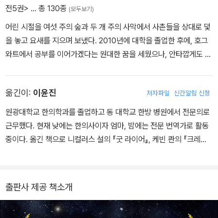
충격적인 지시를 내리는데…….
전5권>
… 총 130종
(모두보기)
어린 시절을 여섯 주의 숲과 두 개 주의 사막에서 사촌들을 상대로 덫
을 놓고 요새를 지으며 보냈다. 2010년에 대학을 졸업한 후에, 호그
와트에서 공부를 이어가겠다는 원대한 꿈을 세웠으나, 안타깝게도 그
의 유전자에는 마법에 대한 재능이 전혀 없었다. 그래서 작가로서 성
공하기 위한 노력을 계속하는 동안, 신생 기업의 소셜 미디어 매니저
옮긴이:
이윤진
저자파일
신간알림 신청
로 일했고, ABC의 디즈니 팀에서 허드렛일로 고생을 하기도 했고, N
BC의 직원으로도 시간을 보냈으며, 미국 상원의원의 운동에 보좌관
원광대학교 한의학과를 졸업하고 동 대학교 한방 병원에서 전문의로
으로 일하며 수면 박탈에 새로운 의미를 부여하기도 했다. 이제 그는
근무했다. 현재 낮에는 한의사이자 엄마, 밤에는 전문 번역가로 활동
LA에 살며, 우주선, 마법사, 유령 그리고 대부분의 오래되고 기이한
중이다. 옮긴 책으로 니컬러스 설의 『굿 라이어』, 케빈 콴의 『크레이
것에 관한 이야기를 끄적거리고 있다.
지 리치 아시안』, 사이먼 리치의 『천국 주식회사』, 『지상의 마지막 여
친』, 제인 니커선의 『푸른 수염의 다섯 번째 아내』, 앤 러브와 제인 드
레이크의 『당신이 살아 있는 진짜 이유 : 무시무시하지만 이유 있는
출판사 제공 책소개
전염병과 의학의 세계사』, 피어스 브라운의 『골든 선』, 『모닝 스타』,
E. O. 키로비치의 『거울의 책』 등이 있으며 윤문영의 『평화의 소녀