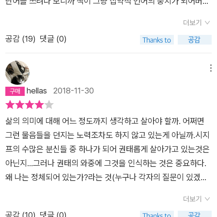
것은 참 편리하다. 검은 것이 있으니 흰것이 있을 수 있다고 간명
단어를 쓰려다 보니까 책이 그냥 집약적 언어의 뭉치가 되어버린
말하지만 좋은 번역이란 '번역이 번역같이 느껴지지 않는 번역'이
하게 말할 수 있으니. 정.반.합의 변증법도 이런 식일까? 그 변증
느낌이다. Art of loving (사랑의 기술이라고 번역된 에리히 프롬
다. 이 책은 그냥 프랑스어를 직역한 느낌이 너무 심하게 난다. 더
더보기
법의 '모순'도 말이다. 그리고.'부조리를 의식하게 된 인간은 영원
의 책)을 한국어로 읽었을 때의 충격과 똑같다. 물론 한국어는 서
충격적인 것은 작가 소개에 이 역자가 최고의 불문학 번역가로 선
공감 (
19
)
댓글 (0)
히 그것에 매인다' p55
방 언어와 그 뿌리가 다른 언어이기 때문에 좀 더 번역이 어렵다
정되었다는 것이다. 물론 우리나라에 번역이론이나 통번역대학
는 것은 안다. 하지만 몇몇 책들을 보면 번역가 스스로가 어렵게
원이 본격적으로 활성화되기전인 1999년도의 일이지만 누가 선
번역을 해 놓고 그것을 마치 지식인의 고매한 언어정도로 느끼는
메뉴
정했는지, 뭘 근거로 그러한 선정을 했는지 의아하기만하다. 199
것 같다. 사랑의 기술도 그렇고 이 책도 그렇고 내가 영어로 읽을
hellas
2018-11-30
9년이라는 시간의 흐름을 감안하더라도 그렇다. 왜냐하면 90년
때는 시간 가는 줄도 모르고 책을 붙들고 있었던 것과 반대로 한
대에도 니체 작품을 번역한 김태현씨라던가 수준있는 번역가들
국어로 읽을 때는 한 장을 넘기기가 힘겨운 수준이다. 고흐는 이
이 분명 존재했기 때문이다. 우선 이 책은 그것 그것 그것 지시대
삶의 의미에 대해 어느 정도까지 생각하고 살아야 할까. 어쩌면
런 말을 했다. '내 언어가 수학자들의 언어와 일치하는지는 관심
명사를 그대로 직역해두고 있는데 이는 좋은 번역이 아니다. 한국
그런 물음들을 던지는 노력조차도 하지 않고 있는게 아닐까.시지
이 없네. 생각해보게. 만일 누군가 쓸모 있고 참되고 필요한 무언
어는 이렇게 운용되지 않기 때문이다. 그리고 '것'이 너무 심하게
프의 수많은 분신들 중 하나가 되어 권태롭게 살아가고 있는것은
가를 말할 때, 이해하기 힘든 말로 한다면, 그게 말하는 사람에게
많다. 너무 과하다. '의'와 '것'을 줄이는 것은 번역의 거의 제1원칙
아닌지...그러나 권태의 와중에 그것을 인식하는 것은 중요하다.
든 듣는 사람에게든 무슨 소용이 있겠나?'
이다. 굳이 안정효의 번역지침을 여기 주절주절 늘어놓을 필요가
왜 나는 정체되어 있는가?라는 것(누구나 각자의 질문이 있겠지
없을 정도로 이제는 상식이 되어있는 번역 지침이다. (191pag
만, 매우 개인적으로 던지는 질문이다)에 ‘질문을 던지는 과정’ 그
더보기
e) 즉, 자연스러움은 한 사람'의' 인생'의' 특이성과 그 사람이 삶
자체가 나 스스로를 돌아보는 의식이다. 때문에 그 과정에 정답은
공감 (
10
)
댓글 (0)