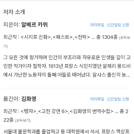
저자 소개
지은이:
알베르 카뮈
저자파일
신간알림 신청
최근작 :
<시지프 신화>
,
<페스트>
,
<전락>
… 총 1304종
(모두보
기)
그 모든 것에 항거하며 인간의 부조리와 자유로운 인생을 깊이 고
민한 작가이자 철학자. 1913년 프랑스 식민지였던 알제리 몽드비
에서 가난한 노동자의 둘째 아들로 태어났다. 알사스 출신의 농업
노동자였던 아버지가 1차 세계대전 중 전사하고, 청각 장애인 어
머니와 할머니와 함께 가난 속에서 자란 카뮈는 유년 시절의 기억
옮긴이:
김화영
저자파일
신간알림 신청
과 가난, 알제리의 빛나는 자연과 알제 서민가의 일상은 카뮈 작
품의 뿌리에 내밀하게 엉기어 있다. 구역의 공립 학교에서 L. 제
최근작 :
<탱자>
,
<고전 강연 6>
,
<김화영의 번역수첩>
… 총 2
르맹이라는 훌륭한 스승을 만났다. “나는 자유를 빈곤 속에서 배
22종
(모두보기)
웠다.”라고 하기도 했는데, 알제리에서 보낸 유년기는 그가 작가
서울대 불문학과를 졸업하고 동 대학원에서 석사, 프랑스 엑상프