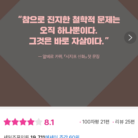
8.1
100자평 21편
리뷰 25편
세일즈포인트
19,711
에세이 주간 60위