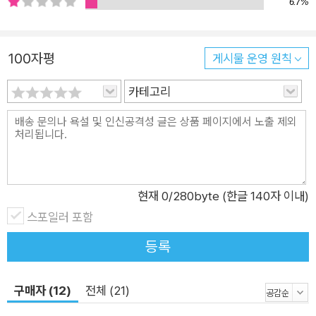
6.7%
산에서 내려올 때 생각하는 것은 바로 이 조건이다. 아마도 그에
고 차량에 있던 가방에서 초고 형태로 발견된 《최초의 인간》은 1
게 고뇌를 안겨 주는 통찰이 동시에 그의 승리를 완성시킬 것이
994년에야 빛을 보게 된다. 이 외에도 《여름》, 《유배지와 왕국》,
다. 멸시로 응수하여 극복되지 않는 운명이란 존재하지 않는다. -
100자평
《행복한 죽음》, 《정의의 사람들ㆍ계엄령》, 《결혼, 여름》, 《태양의
게시물 운영 원칙
본문 182~183쪽 카뮈가 한결같이 강조하는 것은 살아 있다는
후예》, 《젊은 시절의 글》, 《스웨덴 연설ㆍ문학 비평》, 《최초의 인
명철한 의식과 반항에 대한 열정이다. <시지프 신화>는 실존적
카테고리
간》, 《여행일기》, 《단두대에 대한 성찰ㆍ독일 친구에게 보내는
비극에 대한 ‘영원한 혁명’의 윤리로 독자의 뇌리에 깊이 남을 것
편지》, 《전락·추방과 왕국》, 《안과 겉》 등의 작품을 썼다.
이다. 부조리한 세계 앞에 선 인간의 세 가지 선택지 : 자살, 희망,
반항 시지프, 혹은 지옥에서의 행복 <시지프 신화>는 “참으로
진지한 철학적 문제는 오직 하나뿐이다. 그것은 바로 자살이
다.”라는 충격적이고도 공감 가는 구절로 시작한다. 카뮈가 이처
현재
0
/280byte (한글 140자 이내)
럼 시작부터 분명히 하는 책의 주제를 다른 말로 바꾸어 표현해
스포일러 포함
보면 “부조리와 자살의 관계”가 된다. 세계에 ‘내던져진’ 자아로
등록
서 현대인은 이 세계에서 살아야 할 이유와 가치를 찾지만, 부조
리로 가득 찬 세계에서 그것을 찾기는 쉽지 않다. 흔히 자살은 공
구매자 (12)
전체 (21)
허에 대해 인간이 쉽게 찾을 수 있는 해답이다. 카뮈는 자살을 단
순한 개인적 비관이나 사회적 고립으로 인한 선택으로 보지 않았