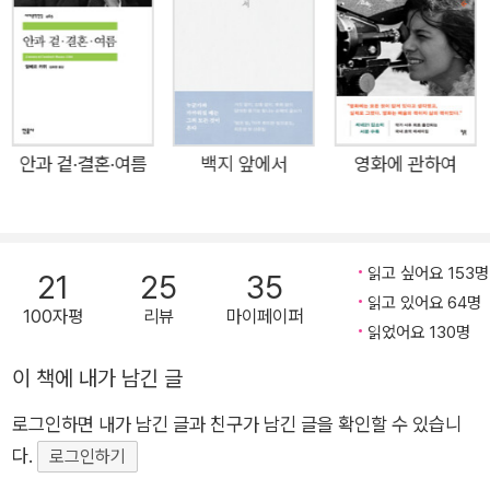
가로 역대 최연소 나이에 노벨 문학상을 수상하며 사르트르와 함
겉》을 발표하고, 이듬해부터 [알제 레퓌블리켕]의 기자로 활동하
께 실존주의 문학의 선구자로 불리는 작가다. 20세기 문학이 담
다가 1940년에 파리로 활동 무대를 옮겨 [파리수아르]의 기자가
긴 기념비적인 작품 <페스트>는 1947년 출간되어 한 달 만에
된다. 독일에 점령당한 파리에서 검열을 피해 지방으로 옮긴 [파
초판 2만 부가 판매되었고, 그 해 '비평가 상' 수상 등 작품성을 인
리수아르]를 따라 이동하는 동안에도 집필 활동에 매진한다. 초
정받으며 프랑스어 판만 500만 부 이상 판매된 세기의 스테디셀
기의 작품 《표리(表裏)》(1937), 《결혼》(1938)은 아름다운 산문
러로서, 20세기 이후 발표된 의미 있는 문학작품 중 하나로 평가
안과 겉·결혼·여름
백지 앞에서
영화에 관하여
으로, 그의 시인적 자질이 뚜렷하게 드러난다. 1942년 7월, 자신
받고 있다. <이방인>의 철학적 단초를 제시한 <시지프 신화> <
의 첫 소설이자 대표작이 되는 문제작 《이방인(異邦人) L' trang
이방인>, 「칼리굴라」와 함께 ‘부조리 3부작’을 이루는 작품 194
er》을 발표하면서 주목받는 작가로 떠올랐다. 이즈음 레지스탕
2년 첫 작품 부조리한 세계에 던져진 인간의 소외와 반항을 그린
읽고 싶어요 153명
스에 가담하여 프랑스 해방 운동에 참여한 카뮈는 철학 에세이
21
25
35
<이방인>을 발표해 프랑스뿐만 아니라 세계에 ‘문학적 사건’을
읽고 있어요 64명
《시시포스 신화》(1943), 희곡 작품 「오해」(1944) 등 다양한 작
100자평
리뷰
마이페이퍼
일으킨 알베르 카뮈. 그 후 그는 적극적으로 사회 문제에 참여하
읽었어요 130명
품 세계를 선보인다. 제2차 세계대전 중에는 저항운동에 참가하
는 동시에 현대인의 공허함을 대변하는 작품으로 프랑스의 지식
여 레지스탕스 조직의 기관지였다가 후에 일간지가 된 [콩바]의
이 책에 내가 남긴 글
인 사이에서 의미 있는 성과를 쌓아 나가던 중, 1947년 발표한
편집장으로서, 모든 정치 활동은 확고한 도덕적 기반을 가져야 한
대작 <페스트>로 허무에 빠진 현대인에게 연대 의식과 희망에
로그인하면 내가 남긴 글과 친구가 남긴 글을 확인할 수 있습니
다는 신념에 바탕을 둔 좌파적 입장을 견지했다. 또 집단적 폭력
대한 메시지를 던져 수많은 독자들에게 큰 공감을 얻었다. 1957
다.
로그인하기
의 공포와 악성, 부조리함을 알레고리를 통해 형상화한 소설 《페
년에는 “우리 시대 인간의 정의를 탁월한 통찰과 진지함으로 밝