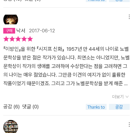
을 ~ 역자의 나이를 감안하더라도 고루한 한자어의 무리한 남발
중요하지 않을 것이다.인간은 무엇으로 사는가는 인류가 끊임없
역시 좋은 번역이 아니다. (204page)얼굴 없는 '신성'의 '측량'에
이 던져온 질문이고, 부조리한 상황에 처한 인간의 원형으로 시지
서 어찌 '명철성'이 ~주어와 술어를 가깝게 붙여야 독자로 하여금
프를 호명한 카뮈는 그 질문에 대한 답으로 깨어있으라, 순응하지
메뉴
오독의 위험성을 줄일 수 있다. 그러나 이 책의 역자는 그러한 기
마라, 낙관을 가져라 라고 말한다. 챗바퀴 안에서 바둥거리는 일
낙서
2017-06-12
초도 찾아볼 수 없다. (205 page)'내가' 진실로 절망적인 사상은
상에 저항없이 함몰되지 말라는 강력한 권고다.어쩌면 이 에세이
바로 그와 반대되는 기준들에 의해 정의되며 비극적인 작품은 미
를 읽고 서있는 지점(비관과 낙관 사이 어딘가)을 짐작한다면 사
『이방인』을 위한 『시지프 신화』 1957년 만 44세의 나이로 노벨
래의 희망이 송두리째 배제된 상황에서 행복한 인간의 삶을 묘사
람마다 다를 것이고, 나는 아마도 어느 지점에 바로 서있지 못한
문학상을 받은 젊은 작가가 있습니다. 최연소는 아니었지만, 노벨
하는 작품이라고 '말한다면' ~ 내가 ~ 말한다면 사이에 얼마나 많
채 확신없이 흔들리는 그런 불확실성에 포획되어 있겠지만, 스스
문학상이 작가의 생애를 고려하여 수상한다는 점을 고려하면 그
은 단어들이 나열되었는지를 보라. 차라리 ~~~~ 라고 내가 말
로 어떤 질문이든 던지고 있다는 건 다행이 아닌가라는 위안을 삼
의 나이는 매우 젊었습니다. 그만큼 이견의 여지가 없이 훌륭한
한다면 ~ 이라고 나가는게 깔끔하다. 역시 질 낮은 낡은 번역투
아본다.- 삶의 의미야말로 질문들 중에서도 가장 절박한 질문인
작품이었기 때문이겠죠. 그리고 그가 노벨문학상을 받게 해준 작
문장이다. 주어 술어가 과도하게 벌어진 것은 그렇다고 치자. 술
것이다. 그 질문에 어떻게 대답할 것인가?- 16- 유일하게 일관성
품은 1942년 출간된 『이방인 L'Étranger』입니다. 네, 그 젊은 작
어가 아예 날아가버린 문장도 보인다. (116 page)그들은 '돈 후
있는 철학적 태도는 곧 반항이다. 반항은 인간과 그 자신의 어둠
더보기
가는 바로 ‘알베르 카뮈 Albert Camus'입니다. 참고로 최연소 노
안이 지체 높은 가문 출생이므로 벌을 받지 않도록 되어 있었지만
의 끊임없는 대면이다. 반항은 삶에 가치를 부여한다. - 83- 나는
공감 (
6
)
댓글 (0)
벨문학상 수상자는 ’러디어드 키플링 Rudyard Kipling‘으로 그
그의 방탕과 불경함에 끝장을 내고자 했던 것이다.' 그 후 그들은
부조리에서 세가지 귀결을 이끌어낸다. 그것은 바로 나의 반항,
의 나이 만 42세에 수상하였고 그 유명한 『정글북 The Jungle
하늘이 벼락을 내려 ~ 그들은 '돈 후안이 지체 높은 가문 출생이
나의 자유 그리고 나의 열정이다. 오직 의식의 활동을 통해 나는
Book』 작가입니다. 카뮈의 『이방인』은 말하면 입이 아플 정도
메뉴
므로 벌을 받지 않도록 되어 있었지만 그의 방탕과 불경함에 끝장
죽음으로의 초대였던 것을 삶의 법칙으로 바꾸어 놓는다. - 97-