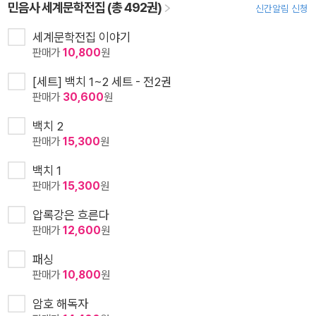
민음사 세계문학전집 (총 492권)
신간알림 신청
세계문학전집 이야기
판매가
10,800
원
[세트] 백치 1~2 세트 - 전2권
판매가
30,600
원
백치 2
판매가
15,300
원
백치 1
판매가
15,300
원
압록강은 흐른다
판매가
12,600
원
패싱
판매가
10,800
원
암호 해독자