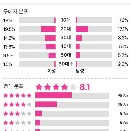
스트》로 문학계의 대반향을 일으켰고 1951년에는 마르크시즘과
힌 작가”라는 한림원의 평으로 노벨 문학상을 수상하며 전 세계
니힐리즘에 반대하며 제3의 부정정신을 옹호하는 평론 《반항적
구매자 분포
적으로 성취를 이루기도 했다. 민음사 세계문학전집 343번으로
인간》을 발표하여 지성계에 큰 논쟁을 촉발한 사르트르와 격렬한
10대
1.6%
1.8%
새롭게 출간된 <시지프 신화>는 카뮈가 첫 작품 <이방인>과 같
논쟁을 벌이다가 10년 가까운 우정에 금이 가기도 했다. 하지만,
20대
17.1%
19.5%
은 해에 발표한 작품으로, 집필은 <이방인>보다 먼저 시작했다.
1956년 《전락》을 발표하면서 사르트르에게 걸작이라는 찬사를
30대
8.3%
14.3%
이 작품은 그의 문학적 기반이 되는 사상의 단초를 그리스 신화의
받기도 했다. 《이방인》, 《시지프의 신화》를 발표하며 문학가를
40대
5.1%
13.6%
시시포스 이야기로 풀어 나간 철학 에세이로, 소설 <이방인>, 희
넘어 사상가로도 인정받기 시작했고, 실존주의자들에게 큰 영향
50대
5.7%
9.6%
곡 「칼리굴라」와 함께 ‘부조리 3부작’을 이룬다. 그는 신의 저주에
을 주었다. 《이방인》의 주인공 뫼르소가 엄마, 무명인, 그리고 나
60대
2.0%
1.5%
의해 영원히 산 밑에서 위로 바위를 밀어 올리는 삶을 살아야 하
의 ‘죽음’을 연달아 맞닥뜨리며 삶의 부조리를 고뇌하는 모습은
여성
남성
는 시지프의 운명을 부조리한 세계에 던져진 인간의 삶에 빗대,
이후 오랫동안 수많은 독자를 실존주의의 세계로 이끈다. <오해
인간이 할 수 있는 최선의 반항은 자살이 아니라 그 삶을 똑바로
8.1
평점 분포
>와 <칼리굴라>라는 희곡을 쓰며 희곡 작가로도 활동하여 큰
직시하며 끝까지 이어 나가는 것임을 밝힌다. 오늘날의 노동자는
성공을 거두었고, 1957년에 노벨 문학상을 수상하며 대문호의
48.9%
그 생애의 그날그날을 똑같은 작업을 하며 사는데 그 운명도 시지
반열에 올랐다. 이후 알제리 독립을 둘러싼 논쟁에 참여하며 활동
28.9%
프에 못지않게 부조리하다. 그러나 운명은 오직 의식이 깨어 있는
을 이어 가지만, 카뮈는 생전 인터뷰에서 “자동차 사고로 죽는 것
8.9%
드문 순간들에만 부조리하다. 신들 중에서도 프롤레타리아요, 무
보다 더 부조리한 죽음은 상상할 수 없다.”라고 했는데, 아이러니
6.7%
력하고 반항적인 시지프는 그의 비참한 조건의 넓이를 안다. 그가
하게도, 1960년 1월 4일 자동차 사고로 생을 마감했다. 이때 사