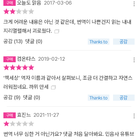
오늘도 맑음
2017-03-06
메뉴
다. 신문에서는 흔히 ‘실연’이니 ‘불치의 병’이니 운운한다. 이와
같은 설명은 그럴듯해 보인다. 그러나 바로 그날, 절망에 빠진 사
크게 어려운 내용은 아닌 것 같은데, 번역이 나쁜건지 읽는 내내
람의 친구 하나가 그에게 무관심한 어조로 대꾸한 적은 없었는지
지리멸렬해서 괴로웠다.
알아보아야 할 것이다. 바로 그자가 죄인이다. 그것 한 가지만으
공감 (
13
)
댓글 (0)
로도 그때까지 유예 상태에 있던 모든 원한과 모든 권태가 한꺼번
에 밀어닥치기에 충분하기 때문이다. - 본문 18쪽 카뮈에게 자살
컴온타스
2019-02-12
은 공허하고 부조리한 세계를 앞에 둔 인간이 선택할 수 있는 제1
메뉴
의 방안이다. 그러나 카뮈에게 그것은 올바른 해답이 아니라고 말
‘책세상’ 역자 이름과 같아서 살펴보니, 조금 더 간결하고 자연스
한다. 그것은 “삶을 직시하는 명철한 의식에서 빛의 세계 밖으로
러워졌네요. 까뮈 만세
의 도피로 인도하는 이 치명적 유희”일 뿐이라는 것이다. 카뮈가
제시하는 제2의 방안은 ‘희망’이다. 그러나 희망 역시 “삶 그 자체
공감 (
9
)
댓글 (0)
를 위해서가 아니라 어떤 거창한 관념, 삶을 초월하고 그 삶을 승
화시키며 삶에 어떤 의미를 주어 결국은 삶을 배반하는 어떤 거창
효진느
2021-11-27
메뉴
한 관념을 위해 사는 사람들의 속임수”일 뿐이다. 내세의 희망을
품고 사는 것은 현세에 대한 기만행위나 다름없기 때문이다. 이리
번역 너무 심한 거 아닌가요? 댓글 처음 달아봐요. 민음사 유튜브