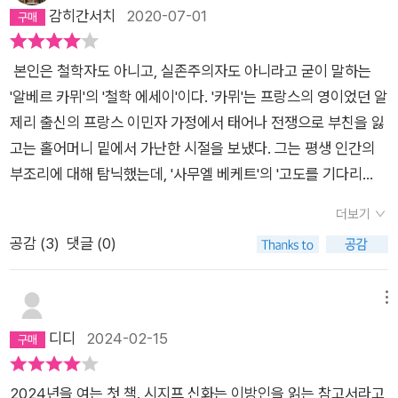
로 유명한 고전입니다. 게다가 두껍지도 않아서 많은 분이 읽어보
감히간서치
2020-07-01
을 내고자 했던 것이다.'...... '그들은'으로 시작하여 그들은에 호응
인간은 인간 자신의 목적이다. 그의 하나밖에 없는 목적이다. 그
셨으리라 생각합니다. 그런데 사실 카뮈의 『이방인』은 읽기는 쉬
하는 술어가 없는데 갑자기 문장이 종결된다. 그리고 그 후 ~ 하
가 무엇인가가 되고자 한다면 그것은 바로 삶 속에서다. - 13520
워도 이해하기는 참 어려운 작품입니다. 읽어보신 분들이라면 더
며 다른 문장이 시작된다. 아마도.... 그들은 '돈 후안이 지체 높은
18. nov.
본인은 철학자도 아니고, 실존주의자도 아니라고 굳이 말하는
더욱 공감하실 거로 생각합니다. 내용이 복잡할 것도 없음에도 고
가문 출생이므로 벌을 받지 않도록 되어 있었지만 그의 방탕과 불
'알베르 카뮈'의 '철학 에세이'이다. ​'카뮈'는 프랑스의 영이었던 알
개를 갸웃하게 만들기 때문이겠죠. ‘도대체 주인공은 왜?’라는 물
경함에 끝장을 내고자 했던 것이다.' (라고 기록했다.) 정도의 내
제리 출신의 프랑스 이민자 가정에서 태어나 전쟁으로 부친을 잃
음을 가지지 않을 수가 없죠. 그래서 더러는 『이방인』이 왜 유명
용이 사라진 것으로 보인다. 다음의 문장은 그냥 던져놓고 독자
고는 홀어머니 밑에서 가난한 시절을 보냈다. 그는 평생 인간의
하고 노벨문학상을 받기까지 한 것인지 도무지 이해 가지 않는다
네들이 알아서 이해하라는 식이다. (71 page)'이 관념의 신세계
부조리에 대해 탐닉했는데, '사무엘 베케트'의 '고도를 기다리
고 말하는 분들도 계십니다. 저 역시 그랬습니다. 처음 『이방인』
에서는 반인반마의 범주가 지하철(?)이라는 보다 평범한 범주와
며'라는 작품이 인간 부조리 극의 정수로 일컬어진다는 나의 리뷰
을 읽고 나서 ‘이게 왜?’라고 말하진 않았지만 ‘뭐지?’라는 생각은
더보기
서로 협력한다.'번역서가 좋은게 무엇인가? 아래 원주들은 착실
를 돌아보며 그리고 끊임없이 기다리는 일만을 일삼는 두 주인공
했었죠. 이후 요모조모 뜯어 살펴보고 어렴풋하게나마 『이방인』
공감 (
3
)
댓글 (0)
히 번역해두었으면서 왜 난해하거나 독자의 이해를 방해하거나
의 행위에 대해 먹먹했음이 떠오르기도 했다.이 작품은 같은 해
에 감탄하기는 했지만 명확하게 콕 집어 ‘이거다!’라고 말하기엔
추가 설명이 필요한 부분에서는 정작 역자는 입을 다물고있다. 과
그보다 먼저 발표한 '이방인'의 철학적 뒷받침 내지는 철학적 근
어려웠죠. 이번에 『이방인』 서평을 쓰기로 마음먹고 나서도 『이
도한 명사구 사용과 남발은 한국어의 표피만을 뒤집어 썼을 뿐 한
간을 이룬다고도 한다. 책의 초반부에 참으로 진지한 철학적 문제
메뉴
방인』을 좀 더 잘 이해하고 서평을 쓰고 싶었습니다. 스스로 이해
국어 문장이 아니다. 다음 문장이 특히 그렇다. (85 page) 인간
는 오직 하나뿐이다. 그것은 바로 '자살'이다. 인생이 살 가치가 있
디디
2024-02-15
가 가지 않는 부분들을 그대로 남겨놓고 그냥 그럴듯하게 얕게 쓰
가슴 속에 깃든, 환원될 수 없고 정열에 찬 모든 것이 함께 그의
느냐 없느냐를 판단하는 것이야말로 철학의 근본 문제에 답하는
고 싶지는 않았거든요. 『이방인』을 조금 더 심도 있게 이해하기
삶에 '맞서 거부'를 고무한다. '맞서 거부'를 고무한다. 정말 이 번
것이다. 라는 문구를 읽을 즈음, 정치인 '정두언'님의 자살 소식이
위해서는 카뮈가 어떤 생각을 했는지 살펴볼 필요가 있습니다. 그
2024년을 여는 첫 책. 시지프 신화는 이방인을 읽는 참고서라고