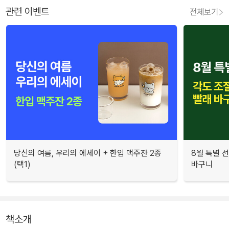
관련 이벤트
전체보기
당신의 여름, 우리의 에세이 + 한입 맥주잔 2종
8월 특별 선
(택1)
바구니
책소개