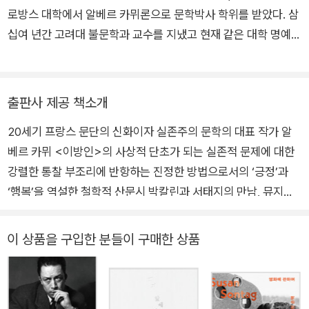
적 양분을 공급받는 데 영향을 미쳤을 것이라 여겨진다. 그의 도
로방스 대학에서 알베르 카뮈론으로 문학박사 학위를 받았다. 삼
움으로 장학금을 받고 1923년 프랑스 중등학교 리세에 입학했
십여 년간 고려대 불문학과 교수를 지냈고 현재 같은 대학 명예교
고, 이후 알제리 대학에 입학했으나 1930년 폐결핵으로 자퇴를
수로 있다. 지은 책으로는 《바람을 담는 집》 《시간의 파도로 지은
했다. 결핵 발병으로 누구보다 좋아했던 축구를 포기했다. 바칼로
城》 《문학 상상력의 연구》 《소설의 숲에서 길을 묻다》 《발자크
레아 준비반에서 철학 교수이자 에세이스트인 장 그르니에를 만
와 플로베르》 《행복의 충격》 《한국 문학의 사생활》 《여름의 묘
출판사 제공 책소개
나 큰 영향을 받고, 이후 평생 그와 교류를 이어갔다. 어렵게 대학
약》 《김화영의 번역수첩》 등이 있고, 알베르 카뮈 전집(전20권),
에 진학해 고학으로 다니던 알제대학교 철학과에 입학해 철학을
20세기 프랑스 문단의 신화이자 실존주의 문학의 대표 작가 알
《다다를 수 없는 나라》 《어린 왕자》 《섬》 《마담 보바리》 《방드르
전공하는 동시에 정치 활동과 연극 활동에 집중했다. 1932년 장
베르 카뮈 <이방인>의 사상적 단초가 되는 실존적 문제에 대한
디, 태평양의 끝》, 실비 제르맹의 《프라하 거리에서 울고 다니는
그르니에가 주도한 조그만 월간 문예지 [쉬드Sud]를 통해 처음
강렬한 통찰 부조리에 반항하는 진정한 방법으로서의 ‘긍정’과
여자》 《밤의 책》, 그리고 모디아노의 《잃어버린 거리》 《신혼여
으로 첫 에세이 《새로운 베를렌Un Nouveau Verlaine》을 발표
‘행복’을 역설한 철학적 산문시 박칼린과 서태지의 만남, 뮤지컬
행》 《어두운 상점들의 거리》 《추억을 완성하기 위하여》 《청춘 시
했다. 대학시절에는 연극에 흥미를 가져 직접 배우로서 출연한 적
[페스트]의 원작자 알베르 카뮈 7월 개봉 예정인 뮤지컬 [페스트]
절》 《팔월의 일요일들》 등을 우리말로 옮겼다.
도 있었다. 결핵으로 교수가 될 것을 단념하고 졸업한 뒤에는 진
소식에 공연계뿐만 아니라 음악계, 출판계까지 들썩이고 있다. 프
이 상품을 구입한 분들이 구매한 상품
보적 신문에서 신문기자로 일했다. 한때 공산당에 가입했던 그는
랑스 문단의 신화로 불리는 작가 알베르 카뮈의 대작 <페스트>
비판적인 르포와 논설로 정치적인 추방을 당하기도 했고, 프랑스
를 유명 뮤지컬 감독 박칼린과 한국 음악계의 신화 서태지가 뮤지
사상계와 문학계를 대표했던 말로, 지드, 사르트르, 샤르 등과 교
컬로 선보이는 덕분이다. 알베르 카뮈는 프랑스 소설가이자 극작
류하며 본격적인 작품 활동에 몰입했다. 1937년 첫 산문집 《안과