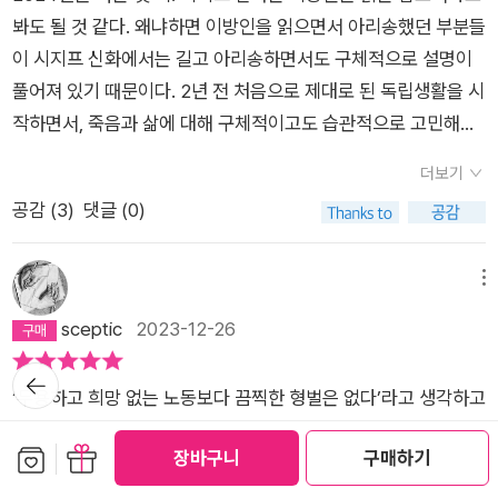
역서에 대해 맞서서 거부하고 싶을 정도다. '전연'은 거의 부정어
들려왔다. 우울증이라고도 한다. 마음의 병이 육신의 병보다 더
리고 이에 대해 카뮈는 아주 친절하게도(?) 『이방인』에 담긴 자
봐도 될 것 같다. 왜냐하면 이방인을 읽으면서 아리송했던 부분들
와 쓰이는 어휘이다. (86page) 왜냐하면 이 문제는 '전연' 다른
고통스러울 수 있음을 다시 한번 생각해 보기도 했다. 그런데 이
기 생각을 글로 정리하였습니다. 바로 같은 해 출간한 『시지프 신
이 시지프 신화에서는 길고 아리송하면서도 구체적으로 설명이
방식으로 신의 문제에 결부되기 때문이다.아마도 역자는 '왜냐하
분, '카뮈'는 이 명제를 어떻게 끌고 나가려는 걸까? '이방인'의 강
화 Le Mythe de Sisyphe』입니다. 굳이 ‘친절하게도’라는 말 뒤
풀어져 있기 때문이다. 2년 전 처음으로 제대로 된 독립생활을 시
면 이 문제는 '전혀' 다른 방식으로 신의 문제에 결부되기 때문이
렬했음을 떠올렸다.​그러나 그는 '반항'을 역설한다. 깨어 있는 의
에 ‘?’를 붙인 까닭이 궁금하실 수도 있겠습니다. 이는 『시지프 신
작하면서, 죽음과 삶에 대해 구체적이고도 습관적으로 고민해본
다.' 정도를 표현하고 싶었던 것 같은데 왜 이렇게 쓴 지 알길이 없
식을 가진 인간으로서, 궁극의 종말이 예정되어있지만, '반항'이
화』를 읽어보시면 아주 잘 이해가 가시리라 생각합니다. 간단히
끝에 내린 결론과 시지프신화에서의 결론이 유사해 아주 흥미롭
다. 전연은 앞에서도 말했지만 으레 부정어와 호응하여 다음과 같
삶의 가치를 부여하고, 삶의 위대함을 회복시킨다고..​그리고 '자
더보기
말하면 『시지프 신화』가 매우 어렵기 때문이죠. 『이방인』을 더 잘
다고 하겠다. 아니 생각해보면 신이 죽은 사회에서 현대인이 자신
이 쓰인다. '나는 탁구를 전연 못한다.'이 정도까지만 하자. 이 책
살'을 거부한다고, 덕, 예술, 음악, 무용, 이성, 정신과 같은 이 땅
공감 (
3
)
댓글 (0)
이해할 수 있을 기대감에 펼쳤던 『시지프 신화』를 읽으며 부족한
의 삶에 대해 내릴 수 있는 결론은 한정적이지 않나 싶다. 우리에
의 효용 가치는 나는 한가지로 본다. 전국 각 통번역대학원에서
에서 사는 보람을 느끼게 하는 그 무엇, 모습을 바꾸어 놓은 그 무
제 머리를 얼마나 나무랐는지 모르겠습니다. 하지만 여러 번 머리
게 주어진 것은 한번뿐인 이 삶 뿐이고 이 삶을 자의적으로 끝내
이 책을 한 학기 정도로 번역 스터디를 구성해 서로 서로 오류를
엇, 무엇인가 세련되고 광적인, 또는 신성한 그 무엇이 생겨난다
를 쥐어 싸매며 『시지프 신화』를 읽고 다시 『이방인』을 읽었을 때
는 데는 상당한 용기가 필요하다. 본인이 삶을 살 가치가 있는지
메뉴
수정하고 문장을 뜯어 고쳐보면서 문장력도 기르고 한국어에 대
고..​여러 철학자들의 이름이 나오고, 토스토예프스키의 '카라마조
의 그 충격이란! 전에 쉽사리 이해 가지 않던 주인공 ‘뫼르소’의
없는지 생각하는 것과는 별개로 말이다. 이러한 상황에서 개인이
sceptic
2023-12-26
한 이해도 증진시키는 기회로 삼는 것이 첫번째 효용이 될 것이
프의 형제들', 그리고 '악령'이 등장한다. '악령'은 차마 못 읽고 있
행동과 생각이 이해가 가고, 감탄하며 『이방인』을 다시 읽었습니
내릴 수 있는 최선의 결론은 자신에게 주어진 이 하나뿐인 삶에
다. 이 시지프신화 번역은 현대 번역 이론 기준으로 보자면 하지
는데, 이참에 읽어야 하나 하는 의무감? 호기심?..​'시지프스'는 신
뒤로가
다. 실로 즐거운 경험이었어요. 그리고 카뮈의 노벨문학상 수상에
충실하는 것밖에 더 있을까? 하고 싶은 말은 작년 말 이방인을 읽
기
말아야 할 번역 오류와 실수가 가득 담겨있어 번역 연습하기에 좋
들로부터 산꼭대기까지 바위를 끊임없이 굴러 올리는 형벌을 받
‘무용하고 희망 없는 노동보다 끔찍한 형벌은 없다’라고 생각하고
조금도 의구심을 품지 않게 되었습니다. 그래서 『이방인』 서평
고 나서 다 해버렸기에 같은 말을 반복할 필요는 없을 것이다. 난
다. 그게 아니면 이 책의 효용을 나로서는 찾기 힘들다. 아마 이미
은 인간이다. 거대한 돌을 들어 산비탈로 굴려서 올리면, 그 무게
사는 대부분의 사람들에게 카뮈는 삶의 ‘의미’를 묻는다. 그래서
을 쓰기에 앞서서 『시지프 신화』를 먼저 이야기해보려 합니다. 제
해한 비유와 설명이 가득한 시지프신화 였지만 그렇기에 군데군
보관함담기
선물하기
카뮈에 대한 상당한 지식을 가진 이들이나, 고루하고 낡은 번역투
장바구니
구매하기
로 인해 다시 아래로 굴러떨어지고, '시지프스'는 밑으로 내려가
자살할 거니? “참으로 진지한 철학적 문제는 오직 하나뿐이다.
능력이 닿는 데까지 최대한 이해하기 쉽게 설명을 해보려 해
데 이해가 가는 부분이 등장할 때면 그렇게 반가울 수가 없었다.
문장을 읽고 고통받으며 어떤 변태적 지적 쾌락을 유희하는 이들
서 또 들어서 위로 올리는 반복을 되풀이한다. '시지프스'의 이 무
그것은 바로 자살이다. 인생이 살 가치가 있느냐 없느냐를 판단하