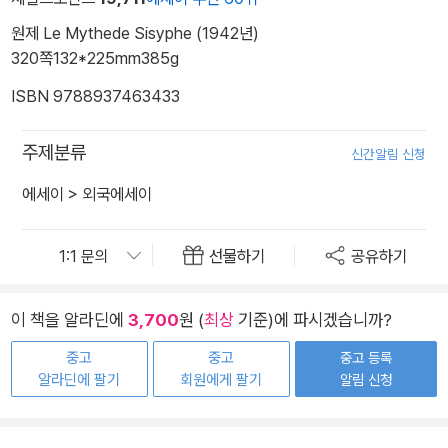
원제 Le Mythede Sisyphe (1942년)
320쪽
132*225mm
385g
ISBN 9788937463433
주제분류
신간알림 신청
에세이
>
외국에세이
선물하기
공유하기
이 책을 알라딘에
3,700
원 (
최상
기준)에 파시겠습니까?
중고
중고
중고 등록
알라딘에 팔기
회원에게 팔기
알림 신청