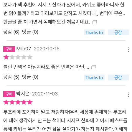
하여 나는 부조리에서 세 가지 귀결을 이끌어 낸다. 그것은 바로
보다가 책 추천에 시지프 신화가 있어서, 카뮈도 좋아하니까 한
나의 반항, 나의 자유 그리고 나의 열정이다. 오직 의식의 활동을
번 읽어볼까? 하고 미리보기도 안하고 시켰더니,, 번역이 무슨..
통해 나는 죽음으로의 초대였던 것을 삶의 법칙으로 바꾸어 놓는
한글을 줄 쳐 가면서 독해해보긴 처음이네요.
다. 그래서 나는 자살을 거부한다. - 본문 97쪽 마지막으로 제3의
공감 (
6
)
댓글 (0)
방안은 ‘반항’과 그와 동반되는 ‘자유’와 ‘열정’의 감각이다. 카뮈
는 앞에서 언급한 두 가지 방안인 ‘자살’과 ‘희망’이 모두 삶을 직
Milo07
2020-10-15
메뉴
시하지 않고 망각과 무(無)로 도피하는 처사라고 한계를 둔다. 그
렇다면 인간은 이 세계 앞에서 어떻게 대처해야 하는가. 그것은
틀린 번역은 아닐지라도 좋은 번역은 아닌....
‘반항’이다. 영원히 돌을 산 위로 밀어올리기를 반복하는 저주를
공감 (
5
)
댓글 (0)
받은 그리스 신화의 시지프와 같은 인생을 사는 인간에게 가장 필
요한 것은, 그럼에도 불구하고 살아 내려는 반항적 의지와 저주를
박시은
2020-11-03
한몸에 받아들어 감수하면서도 미소를 띨 수 있는 삶에 대한 열정
메뉴
인 것이다. 나는 이 사람이 무겁지만 한결같은 걸음걸이로, 아무
부조리에 포기하지 말고 저항하자!우리 세상에 존재하는 부조리
리 해도 끝장을 볼 수 없을 고뇌를 향해 다시 걸어 내려오는 것을
에 대해 생각하게 만드는 책이다.시지프 신화에 이어서 페스트를
본다. 마치 호흡과도 같은 이 시간, 또한 불행처럼 어김없이 되찾
통해 카뮈는 우리가 어떤 삶을 살아가야 하는지 제시한다.이해하
아 오는 이 시간은 바로 의식의 시간이다. 그가 산꼭대기를 떠나