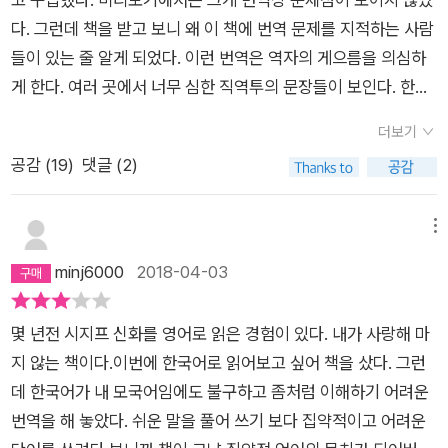
허망한 의미를 단숨에 잃어버리고서 이제부터는 잃어버린 낙원
다. 그런데 책을 받고 보니 왜 이 책에 번역 문제를 지적하는 사람
보다도 먼 존재로 변해 버리는 것이다' p31전국을 전 세계를 전
들이 있는 줄 알게 되었다. 이런 번역은 역자의 게으름을 의심하
우주를 먹이를 찾아 줄지어 다니는 개미처럼 쏘다녀도 결국 또 이
게 한다. 여러 곳에서 너무 심한 직역투의 문장들이 보인다. 한국
벤치에 그 떠돌아다니기 이전에 앉아 있던 그 벤치에 다시 앉아있
어 공부가 필요해 보인다. 번역 이론서 몇 권만 봐도 이런 난해한
다. 생경하기도 비슷하기도 했던 장소와 사람들. 그것에 대한 '체
더보기
번역은 하지 않았을 것이다. 김화영 역자의 다른 책을 보기 두려
험'은 억울함을 느끼며 '추억'의 더미에 '회상'을 희망하며 내팽개
공감 (
19
)
댓글 (2)
울 정도이다. 오랜만에 느껴보는 번역물의 공포다. 최근 영미권의
쳐졌다. 항상 어김없이 이 벤치에 다시 앉아 건물 사이로 보이는
번역이론의 주된 논점은 직역/의역 수준을 탈피해 번역이 번역스
보도와 행인들을 바라보고 있는 것을 생각하면 모든 것이 부질없
럽게 다가오지 않는 번역이 좋은 번역이라는 점에 거대한 공감대
메뉴
어 보이기도 한다. 하지만 그 앉아 있음은 다른 장소와 시간에게
가 형성되고 있다는 것이다. 김화영 역자의 이 책은 그러한 현대
minj6000
2018-04-03
는 역시 과거의 한 장면일 뿐임을 생각하면 이마저도 부질없어진
번역 추세에 정면으로 반하고 있다.안 그래도 어려운 내용을 번역
다.'즉, 세계의 두꺼움과 낯섦, 이것이 바로 부조리다' p32'비합리
이 더 어렵게 만들어 놓아 독자를 괴롭힌다면 높은 점수를 주기
와 인간의 향수 그리고 두 가지의 대면에서 솟아나는 부조리, 이
몇 년전 시지프 신화를 영어로 읽은 경험이 있다. 내가 사랑해 마
힘들다. 이 책이 바로 그러하다. 이 책의 문장 하나 하나가 한국어
것이 바로 한 실존이 감당할 수 있는 모든 논리와 더불어 필연적
지 않는 책이다.이번에 한국어로 읽어보고 싶어 책을 샀다. 그런
외투를 입고 있는 프랑스어이다. 서양언어는 NP, 특히 독일어의
으로 끝나게 되어있는 드라마의 세 등장인물이다.' p49'그 어느
데 한국어가 내 모국어임에도 불구하고 좀처럼 이해하기 어려운
경우 이러한 복합명사구의 발달이 특이할 정도로 과한데 이것을
경우에든 부조리함은 두 항의 비교에서 생겨난다' p52'상대적'인
번역을 해 놓았다. 쉬운 말을 풀어 쓰기 보다 집약적이고 어려운
이 책의 번역 수준으로 따라가면 한국어가 다 개판이 난다. 다시