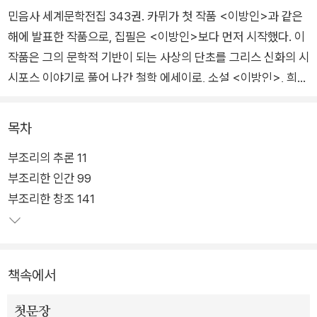
민음사 세계문학전집 343권. 카뮈가 첫 작품 <이방인>과 같은
해에 발표한 작품으로, 집필은 <이방인>보다 먼저 시작했다. 이
작품은 그의 문학적 기반이 되는 사상의 단초를 그리스 신화의 시
시포스 이야기로 풀어 나간 철학 에세이로, 소설 <이방인>, 희곡
'칼리굴라'와 함께 '부조리 3부작'을 이룬다.
목차
그는 신의 저주에 의해 영원히 산 밑에서 위로 바위를 밀어 올리
부조리의 추론 11
는 삶을 살아야 하는 시지프의 운명을 부조리한 세계에 던져진 인
부조리한 인간 99
간의 삶에 빗대, 인간이 할 수 있는 최선의 반항은 자살이 아니라
부조리한 창조 141
그 삶을 똑바로 직시하며 끝까지 이어 나가는 것임을 밝힌다. 카
뮈가 한결같이 강조하는 것은 살아 있다는 명철한 의식과 반항에
대한 열정이다.
책속에서
첫문장