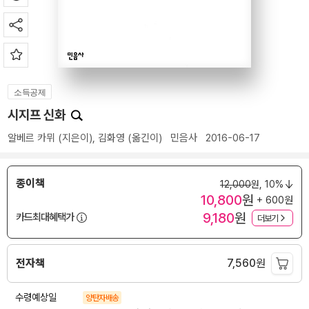
소득공제
시지프 신화
알베르 카뮈
(지은이),
김화영
(옮긴이)
민음사
2016-06-17
종이책
12,000
원,
10%
10,800
원
+ 600원
9,180
원
카드최대혜택가
더보기
전자책
7,560
원
수령예상일
양탄자배송