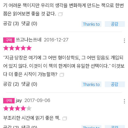
기 어려운 책이지만 우리의 생각을 변화하게 만드는 책으로 한번
제신의 소굴을 향해 조금씩 더 깊숙이 내려가는 그 순간순간 시지
쯤은 읽어보면 좋을 것 같다.
프는 자신의 운명보다 우월하다. 그는 그의 바위보다 강하다. - 본
공감 (
3
)
댓글 (0)
문181~182쪽 우리 시대 최고의 불문학자 김화영 교수 그의 명
번역으로 만나는 새로운 <시지프 신화> 김화영 교수는 1999년
쓰고나는쓰네
2016-12-27
우리나라 최고의 불문학 번역가로 선정되었을 뿐만 아니라 100
메뉴
여권이 넘는 프랑스 문학 번역서와 연구서로 명실공히 우리 시대
의 가장 권위 있는 불문학자로 꼽힌다. 특히 평생을 알베르 카뮈
˝지금 당장은 여기에 그 어떤 형이상학도, 그 어떤 믿음도 개입되
연구에 바친 김화영 교수는 <이방인>과 <페스트>에 이어 <시
어 있지 않다. 이것이 이 책의 한계이며 유일한 선택이다.˝ 이것보
지프 신화>를 민음사 세계문학전집으로 출간하면서 기존 번역본
다 더 좋은 시작이 가능할까?
을 새롭게 수정하여 독자들에게 더욱 완벽한 번역으로 선보이고
공감 (
2
)
댓글 (0)
자 했다. 그는 작품 해설을 통해 <시지프 신화>에 대해, “ 격동하
는 역사 속에서, 혹은 삶의 착종된 모순들을 통해 직접 체험하고
jay
2017-09-06
메뉴
의식한 내용은 자칫 추상적 이론이 되기 쉬운 이 책에 인간적 열
정과 목소리의 밀도를 부여한다.”라고 평가하며, 작품이 가진 철
부조리한 시간에 읽기 좋은 책.
학사적 의미뿐만 아니라 카뮈 개인의 경험과 작품 사이의 관계에
공감 (
2
)
댓글 (0)