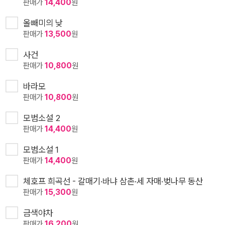
판매가
14,400
원
올빼미의 낮
판매가
13,500
원
사건
판매가
10,800
원
바라모
판매가
10,800
원
모범소설 2
판매가
14,400
원
모범소설 1
판매가
14,400
원
체호프 희곡선 - 갈매기·바냐 삼촌·세 자매·벚나무 동산
판매가
15,300
원
금색야차
판매가
16,200
원