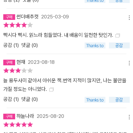
대해 세밀히 밝히기도 했다. <시지프 신화>는 알베르 카뮈가 창
조한 작품 세계의 사상적 근원을 파헤칠 수 있는 좋은 텍스트인
썬더배추컷
2025-03-09
메뉴
동시에 철학사적으로도 실존주의의 한가운데 우뚝 선 카뮈만의
독특한 철학을 담은 작품으로 카뮈를 읽는 독자들에게 지적 지평
빡시다 빡시. 읽느라 힘들었다. 내 배움이 일천한 탓인가.
을 널리 열어 줄 것이다.
공감 (
1
)
댓글 (0)
현재
2023-08-18
메뉴
늘 용두사미 같아서 아쉬운 책.번역 지적이 많지만, 나는 불만을
가질 정도는 아니었다.
공감 (
1
)
댓글 (0)
하늘나라
2025-08-20
메뉴