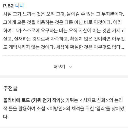
무대장치가 문득 붕괴되는 일이 있다. 아침에 기상, 전차로 출근,
P.82
디디
사무실 혹은 공장에서 보내는 네 시간, 식사, 전차, 네 시간의 노
사실 그가 느끼는 것은 오직 그것, 돌이킬 수 없는 그 무죄뿐이다.
동, 식사, 수면, 그리고 똑같은 리듬으로 반복되는 월, 화, 수, 목,
그에게 모든 것을 허용하는 것은 다름 아닌 바로 이것이다. 이리
금, 토 이 행로는 대개의 경우 어렵지 않게 이어진다. 다만 어느
하여 그가 스스로에 요구하는 바는 오직 자신이 아는 것만 가지고
날 문득, ˝왜?‘라는 의문이 솟아오르고 놀라움이 동반된 권태의
살고, 실재하는 것으로써 자족하고, 확실치 않은 것이라면 아무것
느낌 속에서 모든 일이 시작된다. ˝시작된다˝라는 말은 중요하다.
도 개입시키지 않는 것이다. 세상에 확실한 것은 아무것도 없다고
권태는 기계적인 생활의 여러 행동이 끝날 때 느껴지지만, 그것은
사람들은 그에게 응수한다. 그러나 적어도 이것 하나만은 확실하
동시에 의식이 활동을 개시한다는 것을 뜻한다.
다. 그가 상대하는 것은 다름 아닌 확실성이다. 즉 그는 구원을 호
더보기
소하지 않고 사는 것이 가능한지 알고 싶은 것이다.
추천글
올리비에 토드 (카뮈 전기 작가):
카뮈는 <시지프 신화>의 논리
적 틀을 활용하여 소설 <이방인>의 채석을 위한 ‘열쇠’를 찾아냈
다.