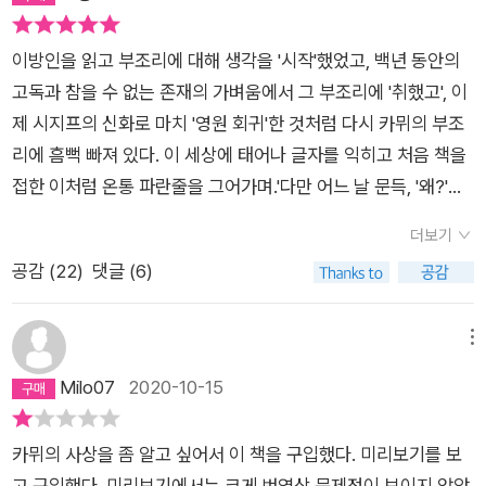
이방인을 읽고 부조리에 대해 생각을 '시작'했었고, 백년 동안의
고독과 참을 수 없는 존재의 가벼움에서 그 부조리에 '취했고', 이
제 시지프의 신화로 마치 '영원 회귀'한 것처럼 다시 카뮈의 부조
리에 흠뻑 빠져 있다. 이 세상에 태어나 글자를 익히고 처음 책을
접한 이처럼 온통 파란줄을 그어가며.'다만 어느 날 문득, '왜?'라
는 의문이 솟아오르고 놀라움이 동반된 권태의 느낌 속에서 모든
더보기
일이 시작된다.'...'권태는 기계적인 생활의 여러 행동이 끝날 때 느
공감 (
22
)
댓글 (6)
껴지지만, 그것은 동시에 의식이 활동을 개시한다는 것을 뜻한
다'.'p297시 5분까지 5분을 더 부여해서 청승을 떨겠다는 나의
다짐은 뒤로한 채 7시 8분 이제 7시 59분이 되었다. 남은 것이라
메뉴
고는 짙은 생각의 반복과 그것으로 어김없이 같은 모양으로 뱉어
Milo07
2020-10-15
진 망상의 잔재인 몇 문장들. 어떤 우표 소인을 찍어야 할지 난감
한 수취인 불명의 그 문장들. 그 애석함이란.'그리하여 이 언덕들,
카뮈의 사상을 좀 알고 싶어서 이 책을 구입했다. 미리보기를 보
다사로운 하늘, 이 나무들의 윤곽이 지금까지 우리가 부여해 왔던
고 구입했다. 미리보기에서는 크게 번역상 문제점이 보이지 않았