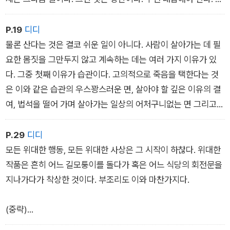
리고 만약 니체가 주장했듯이, 철학자가 존경받으려면 마땅히 자
신의 주장을 실천으로 보여주어야 한다는 것이 사실이라면, 우리
P.19
디디
는 이 대답이 얼마나 중요한지 이해할 수 있을 것이다. 왜냐하면
물론 산다는 것은 결코 쉬운 일이 아니다. 사람이 살아가는 데 필
그 대답에 결정적인 행동이 뒤따를 것이기 때문이다. 이런 것들은
요한 몸짓을 그만두지 않고 계속하는 데는 여러 가지 이유가 있
마음으로 느낄 수 있는 자명한 사실이지만 머릿속에서 분명해지
다. 그중 첫째 이유가 습관이다. 고의적으로 죽음을 택한다는 것
도록 하려면 그것들을 깊이 파고들 필요가 있다.
은 이와 같은 습관의 우스꽝스러운 면, 살아야 할 깊은 이유의 결
여, 법석을 떨어 가며 살아가는 일상의 어처구니없는 면 그리고
고통의 무용함을 본능적으로라도 인정했다는 것을 말해주는 것
이다.
P.29
디디
모든 위대한 행동, 모든 위대한 사상은 그 시작이 하찮다. 위대한
작품은 흔히 어느 길모퉁이를 돌다가 혹은 어느 식당의 회전문을
지나가다가 착상한 것이다. 부조리도 이와 마찬가지다.
(중략)