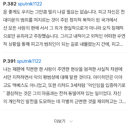
게 한다는점은 우리를 전율케 하기에 충분할 것이다. 본질적으로 바
이 될 것이다. 왜냐하면 그것은 (뉘른베르크에서 피고와 그의 변호사
P.382
sputnik1122
로 그 같은 이유에서 전례 없는 일이 일단 발생했다면 그것은 미래
들에 의해 반복적으로 언급된 것처럼) 사실상 인류의 적인 이러한 새
운 좋게도 우리는 그만큼 멀리 나갈 필요는 없습니다. 피고 자신은 전
에 선례가 될 것이고, ‘인류에 대한 범죄‘에 대해 다루는 모든 재판
로운 유형의 범죄자는 자기가 잘못하고 있다는 것을 알거나느끼는 것
대미문의 범죄를 저지르는 것이 주된 정치적 목적이 된 국가에서
은 오늘날 아직 ‘이상‘인 기준에 따라 판단되어야만 한다.
을 거의 불가능하게 만드는 상황에서 범죄를 저질렀기 때문이다. 이
산 모든 사람의 편에 서서 그 죄가 현실적으로가 아니라 오직 잠재적
런 점에서 아이히만 재판에서 나온 증거는 주요 전법들에 대한재판에
으로만 유죄라고 주장했습니다. 그리고 내적이고 외적인 어떠한 우연
서 제시된 증거보다 훨씬 더 신빙성이 있다. 자신은 분명한 양심을 갖
적 상황을 통해 피고가 범죄인이 되는 길로 내몰렸는지 간에, 피고
고 있었다는 항변은 보다 쉽게 기각되었는데 왜냐하면 그러한 항변
가 행한 일의 현실성과 다른 사람들이 했을지도 모르는 일이라는 잠
은 ‘상관의 명령‘에 대해 복종해야 한다는 논지와, 간헐적인 불복종
재성 사이에는 협곡이 있습니다. 우리는 여기서 오직 피고가 한 일에
P.391
sputnik1122
에 대한 여러 형태의 자부심이 결합된 것이었기 때문이다. 그런데 비
만 관여할 뿐, 피고의 내적 삶과 피고의 동기에서 가능한 비범죄적본
나는 재판에 직면한 한 사람이 주연한 현상을 엄격한 사실적 차원에
록 피고의 나쁜 신념이 분명히 드러난다고 해도, 죄를 느끼는 양심
성 또는 피고 주위에 있는 사람들의 범죄 가능성에는 관여하지않습니
서만 지적하면서 악의 평범성에 대해 말한 것이다. 아이히만은 이아
이 실제로 입증되는 유일한 근거는 나치스, 특히 아이히만이 속한 범
다. 피고는 피고의 이야기를 불운에 찬 이야기로 만들어 들려주었습
고도 맥베스도 아니었고, 또한 리처드 3세처럼 ˝악인임을 입증하기로
죄 조직들이 전쟁 끝나기 전 몇 달 동안 그들의 범죄의 증거들을 그토
니다. 그리고 그러한 상황을 알고 있는 우리는 어느 정도까지는 만
˝ 결심하는 것은 그의 마음과는 전혀 동떨어져 있는 일이었다. 자신
록 아주 열심히 파괴한 것은 사실이었다. 그리고 이 근거는 다소 위태
일 상황이 보다 유리했더라면 피고는 우리 앞이나 또는 다른 형사재
의 개인적인 발전을 도모하는 데 각별히 근면한 것을 제외하고는 그
롭다. 대량학살의 법은 그것이 새로운 것이기 때문에 아직도 다른 나
판소로 나오지 않았을 가능성이 상당히 있다는 점도 당신에게 인정
는 어떠한 동기도 갖고 있지 않았다. 그리고 이러한 근면성 자체는 결
라들에 의해서 받아들여지지 않았다는 인정만을 그것은 입증할 뿐이
해 줄 용의가 있습니다. 논증을 위해서 피고가 대량학살의 조직체에
코 범죄적인 것이 아니다. 그는 상관을 죽여 그의 자리를 차지하려
더보기
었다. 혹은 나치스의 언어로 말하자면 그들은 인류를 ‘하류 인간들
서 기꺼이 움직인 하나의 도구가 되었던 것은 단지 불운이었다고 가
고 살인을 범하려 하지는 않았을 것이다. 이 문제를 흔히 하는 말로 하