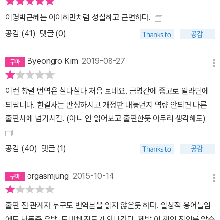
이명박근혜는 아이히만처럼 성실하고 근면하다.
공감 (
41
)
댓글 (0)
Byeongro Kim
2019-08-27
메뉴
이런 창렬 번역은 살다살다 처음 보네요. 금명간에 중고로 알라딘에
되팝니다. 한길사는 반성하시고 개정판 내놓던지 역량 안되면 다른
출판사에 넘기시길. (아니 안 읽어보고 출판한듯 아무리 생각해도)
공감 (
40
)
댓글 (1)
orgasmjung
2015-10-14
메뉴
출판 전 관계자 누구도 번역본을 읽지 않은듯 하다. 일상적 용어들임
에도 난독증 유발. 도대체 진도가 안나간다. 제발 이 책의 진의를 알수