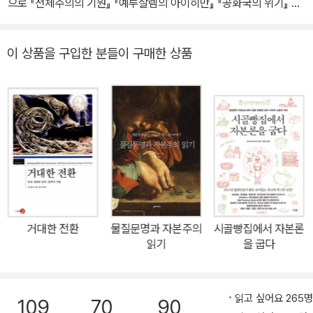
으로 『전체주의의 기원』 『예루살렘의 아이히만』 『공화국의 위기』 등
의 문제, 정치철학의 주제 등을 강의한 다수 영상이 유튜브에 탑재되
었고, 또 유고를 정리해 『이해에 대한 에세이』1(994), 『정치의 약속』
20세기의 폭력정치 현상을 분석하는 정치사상서를 거듭 완성했다.
어 있다.
(2005), 『판단과 책임』(2005), 『난간 없이 사유하기』(2023) 등이
유대인 학살의 주범 아돌프 아이히만이 이스라엘 비밀경찰에게 붙잡
출간되었다.
이 상품을 구입한 분들이 구매한 상품
혀 예루살렘에서 재판받는다는 소식이 전해지자, 아렌트는 『뉴요커』
지의 특파원 자격을 얻어 예루살렘에 가서 재판을 참관한다. 이로써
이 책, 『예루살렘의 아이히만』이 탄생했다. 평범한 인간인가, 극악무
도한 악마인가? 아이히만은 나치 친위대(SS)에서 유대인 학살의 핵
심 인물로 활동했다. 1942년 나치 독일의 ‘최종 해결책’(대량학살)
계획과 병참을 책임지며, 유대인 600여만 명을 식별하고 집결시켜
절멸수용소로 몰아넣었다. 이 때문에 많은 사람이 아이히만을 유대인
문제 전문가, 극악무도한 살인자, 유대인의 생살여탈권을 쥐고 흔든
악마로 바라본다. 그러나 아이히만을 진찰한 여섯 명의 정신과 의사
거대한 전환
물질문명과 자본주의
시골빵집에서 자본론
는 그가 “정상일 뿐만 아니라 바람직한 상태”라고 평가했다. 놀랍게
읽기
을 굽다
도 아이히만은 유대인을 증오하지 않았다. 오히려 그는 유대인 친척
덕분에 일자리를 얻은 적이 있었고, 유대인 지도자인 테오도어 헤르
츨을 존경해 그의 35주기 행사에 참석하기도 했다. 그는 시온주의(유
읽고 싶어요 265명
109
70
90