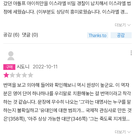
사람들 영혼을 갈기갈기 찢어놓는 사람이 ‘순수하고 깨끗하게 살아야
서 살아가며 구성원들과 함께 하는 삶 속에서만 그 기준을 얻을 수 있
갔던 아돌프 아이히만을 이스라엘 비밀 경찰이 납치해서 이스라엘 법
하고 있으며, 철학자로서 인간에 대한 깊은 통찰을 바탕으로 냉정하
한다’고 말하는 것을 보았다. 말이란 게 선점한다고 자기 것이 되는 것
다. 도덕적 지향이 없는 집단 속에서 지내다보면, 그 안에서 높은 지위
정에 세웠습니다. (이부분도 상당히 흥미로웠습니다. 이스라엘 경찰
게 아이히만과 그가 저지른 행위, 재판을 받는 그의 태도와 재판에 관
은 아니다. 그런데 가끔, 저들이 전략적으로 저런 표현을 선점하는 것
를 얻기 위해 나의 일상을 열심히 꾸려가는 사람은 그 어떤 자각도 없
이 독일군을 납치해 자기나라 법정에 세웠습니다. 그리고 독일에서는
계된 인물들을총체적으로 관찰하고 면밀히 파악한다.그리고 그 관찰
더보기
을 넘어서서, 진심으로 그렇게 믿고 말하고 있는 게 아닌가 하는 생각
이 악을 저지를 수 있다. 그래서 악은 때로는 평범의 옷을 입고 자행되
변호사를 파견합니다. 우리 역사와 비교되기도 합니다)이 재판 과정
을 토대로 하여 지금까지 수많은 철학자들과 언론인들, 저자들에게
이 들 때가 있다. 정말, 자기는 도덕적으로 완벽하다고 그는 믿고 있는
고, 이것은 개인이 어떻게 용을 쓴다고 해서 될 일이 아니다.그러나 아
공감 (
6
)
댓글 (0)
을 정치철학자인 한나 아렌트가 기록한 책으로 1963년에 출간된 책
회자되는 유명한 ‘악의 평범성‘이라는 예리한 표현으로 피고인 아이
것이리라, 정말, 그는 다른 교사들이 자기처럼 순수하게 살아야 한다
렌트는 분명하게 덧붙인다. 자각이 없어도 악행을 저지르는 것은 악
입니다.한나 아렌트는 유대인이지만 민족주의에서는 한발 떨어져서
히만의 정체성을 설명한다.아이히만은 희대의 악인이 아니고 사악한
고 믿는 게 분명하다. 아아, 어쩌다 말은 이렇게 되었는가. 말이란
이다. 자각이 없었다는 것이 악행을 저지른 것에 대한 이유가 될 수 없
기록한 책입니다. 유대인에 대한 사랑이 없다는 이유로 이책은 1990
메뉴
악마도 아니며, 그저 타인의 고통에 공감하고 인간적으로 이해하려는
것은 늘 옳지, 거짓임을 스스로 알아도 그걸 감추려고 노력할 뿐이고
다. 하지만 그런 개인이 악을 저질렀다고 선언하는 것은, 개인에게 책
년대에 와서야 이스라엘에서 출판되기도 했습니다.2차대전 당시 유
노력을 하지않는 무사유의 죄를 저지른 자이며, 그를 통해 평범한 인
시도니
2022-10-11
사람들은 거짓말하는 사람을 알아보긴 하되 그의 권력이 무서워서 표
임을 묻는 작업일 뿐만 아니라 공동체에 책임을 묻는 작업이다. 그래
대인 이주와 학살을 위한 이동에 깊이 관여했던 아이히만 아이히만은
간들이 얼마나 쉽게 희대의 악행을 저지를 수 있는지, 그야말로 무서
내지 못할 뿐인 거지, 라고 생각했다. 그런데 아니다. 혼탁한 세상은
서 아렌트 또한 아이히만은 예루살렘이 아니라 UN 사법재판소, 즉
굉장히 성실하고 긍정적이며 심지어 착하기까진 한 사람이었습니다.
운 ‘악의 평범성‘을 느낄 수 있다는 것이 한나 아렌트가 아이히만의 재
번역을 보고 의아해 들어와 확인해보니 역시 원성이 높군요. 이 역자
말이 혼탁하여 바닥까지 진심으로 거짓을 진실이라 믿고 말한다. 또
“인류의 법정”에 갔어야 한다는 데 동의하는 것이다. 그가 인류의 법
그를 정신감정 했던 의사들의 대부분은 그는 지극히 정상이라고 진단
판을 보고 내린 결론이었던 것이다.그에 덧붙여 그녀는 예루살렘에서
분은 영어 단어 하나하나를 우리말로 치환해놓는 걸 번역이라고 착각
한 그렇게 도와주는 강력한 나팔수가 있다. 스스로에게 먼저 ‘이 거짓
정의 시선을 가졌더라면, 인간성에 대한 깊은 고려가 동반되었더라
했습니다.아렌트는 아이히만의 정서적 특징을 “천박함”이라고 평했
행해진 아이히만 재판에 대한 세가지 측면의 비판에 대해서도 조목조
하는 것 같습니다. 문장에 무수히 나오는 '그'라는 대명사는 누구를 말
은 진실이다, 이 거짓은 진실이다. 그러므로 거짓이 진실이다.’라고 울
면, 공동체를 향해서 모든 인간을 인간으로서 배려하라고 요구했더라
습니다.그리고 천박함의 뜻은 ‘사유하지 않는 성실함’이라고 정의했
목 그 논리들을 열거하고, 아이히만 재판이 그러한 비판을 피할 수 없
하는지 불확실하고 '유대인에 대한 범죄가... 국제적 관심사로 만든 것
부짖어 각인시키고 다시 태어나 해맑은 얼굴로 ‘저는 도덕적으로 완
면, 아우슈비츠와 같은 일은 벌어지지 않았을 것이기 때문이다.
습니다.이 책의 기술에 따르면 아이히만은 유대인 혐오자도 아니였습
는 몇가지 측면과 위험성에 대해서도 객관적인 시선으로 지적했다.전
은'(358쪽), '아주 상상 가능한 대안'(346쪽) '그는 죽도록 지겨웠던
벽하게 살아왔습니다.’라고 가슴 벅차게 외치는 것이다. ‘언어규칙’,
니다.너무나 성실하고 평범하게 “악”을 실행에 옮겼던 그는 끝까지
후 독일 법정에 세워졌던 다른 전범들의 경우, 아이히만보다 높은 계
것 같다'(330쪽), '칼텐브루너 자신의 희망도 역시 아주 좋지는 않았
이 거짓 ‘말’의 시대가 이제 비로소 끝나기는커녕, 이제 비로소 본격화
자신은 자신의 임무를 충실히 수행한 것 밖엔 없다고 이야기 합니다.
더보기
급자로서 더 악랄하게 수많은 유대인 학살을 주도적으로 행했음에도