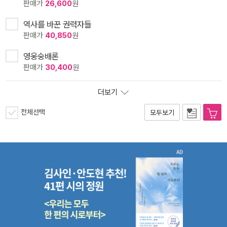
판매가
26,600
원
역사를 바꾼 권력자들
판매가
40,850
원
영웅숭배론
판매가
30,400
원
더보기
전체선택
모두보기