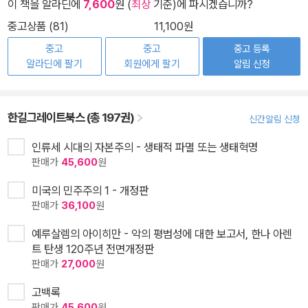
이 책을 알라딘에
7,600
원 (
최상
기준)에 파시겠습니까?
중고상품 (81)
11,100원
중고
중고
중고 등록
알라딘에 팔기
회원에게 팔기
알림 신청
한길그레이트북스 (총 197권)
신간알림 신청
인류세 시대의 자본주의 - 생태적 파멸 또는 생태혁명
판매가
45,600
원
미국의 민주주의 1 - 개정판
판매가
36,100
원
예루살렘의 아이히만 - 악의 평범성에 대한 보고서, 한나 아렌
트 탄생 120주년 전면개정판
판매가
27,000
원
고백록
판매가
45,600
원