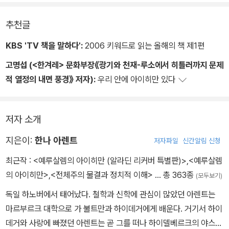
의 지배‘로부터, 특히 시온의 장로들의 지배로부터 인간을 ‘해방‘하
정을 해봅시다. 피고가 대량학살 정책을 수행했고, 따라서 그것을 적
면 그는 단지 자기가 무엇을 하고 있는지 결코 깨닫지 못한 것이다. 그
는 싸움에서 패했다는 것이다. 또는 일상적인 언어로 말하면, 그것
극적으로 지지했다는 사실은 여전히 남아 있습니다. 그리고 (마치 피
로 하여금 경찰심문을 담당한 독일계 유대인과 마주앉아 자신의 마음
추천글
은 패배에 대한 인정을 입증할 뿐이었다. 만일 그들이 승리했다면 그
고와 피고의 상관들이 누가 이 세상에 거주할 수 있고 없는지를 결정
을 그 사람 앞에 쏟아 부으며 어떻게 자기가 친위대의 중령의 지위밖
KBS 'TV 책을 말하다':
2006 키워드로 읽는 올해의 책 제1편
들 가운데 어느 누구가 죄책감에 물든 양심으로 고통을 받았겠는가?
한 어떤 권한을 갖고 있는 것처럼) 이 지구를 유대인 및 수많은 다
에 오르지 못했고 또 자기가 진급하지 못한 것이 자기의 잘못이 아니
아이히만 재판에서 논란이 된 보다 큰 문제들 가운데 가장 우선적인
른 민족 사람들과 함께 공유하기를 원하지 않는 정책을 피고가 지지
고명섭 (<한겨레> 문화부장《광기와 천재-루소에서 히틀러까지 문제
라는 것을 다시 또다시 설명을 하면서 4개월 동안 앉아 있을 수 있었
것은 잘못을 행하려는 의도가 범죄를 구성하는 데 필수적이라는, 모
하고 수행한 것과 마찬가지로, 어느 누구도, 즉 인류 구성원 가운데 어
적 열정의 내면 풍경》 저자):
우리 안에 아이히만 있다
던 것은 바로 이 같은 상상력이 결여 때문이었다. 원칙적으로 그
든 현대 법체계에서 통용되는 가정이었다. 문명화된 사법권이 이처
느 누구도 피고와 이 지구를 공유하기를 바란다고 기대할 수 없다
는 이 모든 일의 의미에 대해아주 잘 알고 있었고, 그래서 법정에서 있
럼 주관적 요소에 대한 고려를 하는 것보다 더 자부심을 가진 것은 없
는 것을 우리는 발견하게 됩니다. 이것이 바로 당신이 교수형에 처해
었던 최후 진술에서 그는 ˝(나치] 정부가 처방한 가치의 재평가˝에 대
저자 소개
었다. 이러한 의도가 결여된 곳에서는, 어떤 이유에서든 심지어 도덕
져야 하는 이유, 유일한 이유입니다.
해 말한 것이다. 그는 어리석지 않았다. 그로 하여금 그 시대의 엄청
적 불건전성의 이유에서라 하더라도 옳고 그른 것을 구별하는 능력
난 범죄자들 가운데 한 사람이 되게 한 것은 결코 어리석음과 동일
지은이:
한나 아렌트
저자파일
신간알림 신청
이 손상된곳에서는, 우리는 어떤 범죄가 저질러졌다고 느끼지 않는
한 것이 아닌) 순전한 무사유(sheer thoughtlessness)였다. 그리
최근작 :
<예루살렘의 아이히만 (알라딘 리커버 특별판)>
,
<예루살렘
다.
고 만일 이것이 ‘평범한‘ 것이고 심지어 우스꽝스런 것이라면, 만
의 아이히만>
,
<전체주의 물결과 정치적 이해>
… 총 363종
(모두보기)
일 이 세상의 최고의 의지를 가지고서도아이히만에게서 어떠한 극악
독일 하노버에서 태어났다. 철학과 신학에 관심이 많았던 아렌트는
무도하고 악마적인 심연을 끄집어내지 못한다면, 이는 그것이 일반적
마르부르크 대학으로 가 불트만과 하이데거에게 배운다. 거기서 하이
인 것이라고 부르는 것과 아직 거리가 멀다는 것이다. 죽음을 눈앞
데거와 사랑에 빠졌던 아렌트는 곧 그를 떠나 하이델베르크의 야스퍼
에 둔 사람이, 더구나 교수대 아래 서 있는 사람이 자신이 생전에 장례