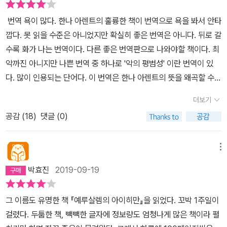
성(banality of evil)이라는 개념이다. 유대인들에게 손가락질을 받
을만한 이 개념은 아이히만 개인의 문제에서 인류에게 내재해 있는
번역 욕이 많다. 한나 아렌트의 훌륭한 책이 번역으로 욕을 봐서 안타
보편적 원리의 개념으로 바꿔버린 데 있다. 히틀러나 괴벨스, 아이히
깝다. 못 읽을 수준은 아니었지만 확실히 좋은 번역은 아니다. 뒤로 갈
만으로 대표되는 개인들의 경악할만한 범죄 본능이나 야만적 폭력성
수록 화가 나는 번역이다. 다른 좋은 번역판으로 나와야할 책이다. 최
에서 그 이유를 찾는 것은 분명 한계가 있어 보인다. 그러나 당시 상황
악까진 아니지만 나쁜 번역 중 하나로 '악의 평범성' 이란 번역이 있
으로 비추어 볼 때 저자의 개념이 얼만큼 커다란 후폭풍을 일으켰을
다. 많이 인용되는 단어다. 이 번역은 한나 아렌트의 뜻을 왜곡할 수
지는 짐작이 간다. 어쨌든 정치 철학의 지평을 연 그녀의 저작 중 가장
있다고 생각한다. '악의 진부성' 이 더 좋은 번역이라 생각한다. 아이
더보기
대중적이고 쉽게 읽히는 책이라는 데 위안을 가지고 책장을 열었다.
히만은 평범하지 않았다. 아이히만은 진부하고 천박했다. 평범이하였
유대인 학살의 주범인 아돌프 아이히만은 1960년 아르헨티나에서
공감 (
18
)
댓글 (0)
다. 이 책을 읽기 전에는 '악의 평범성' 이라고 나도 사용하고 그 개념
이스라엘 비밀 경찰에 의해 체포된다. 다음 해에 예루살렘 지방법원
도 오독했었다. 악은 평범하다. 평범한 사람도 악인이 될 수 있다 등.
에서 독일인 변호사 세르바티우스 박사의 도움을 받아 재판을 받지만
아주 틀린 말은 아니지만 이 책에서 한나 아렌트가 말하고자 하는 바
메뉴
교수형에 처해진다. 예정된 수순을 밟듯 진행된 재판에서 인류에 대
가 아니다. 다른 데에서는 어떻게 말했는지 모르겠지만 이 책에서는
박효진
2019-09-19
한 범죄(mankind of crime)와 인간성에 대한 범죄(humanity of c
확실히 아니다. '악의 진부성' 에 대해 유튜브나 네이버에 좋은 글들이
rime)라는 미묘한 관점을 짚어내는 저자의 눈이 날카롭게 번득인다.
있으니 궁금하신 분들은 찾아보시기 바란다. 책을 읽으면서 좋았다.
그 이름도 유명한 책 『예루살렘의 아이히만』을 읽었다. 꼬박 1주일이
그녀 자신이 유대인이면서도 미국에서 이 재판을 취재하기 위해 이스
실제로 홀로코스트가 어떻게 벌어졌는데 디테일하게 알 수 있었다.
걸렸다. 두툼한 책, 빽빽한 글자에 정보량도 엄청나게 많은 책이라 펼
라엘로 날아간 저자의 생각은 <뉴요커>에 게재된 이 책의 내용을 통
그리고 아이히만이 어떤 인물인지 확실하게 알 수 있었다. 독서모임