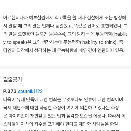
말한다. 스스로를 책임 없는 “작은 톱니바퀴”로 여기는 태도야말로
현대 사회에서 가장 위험한 악의 형태라고 말이다.
아르헨티나나 예루살렘에서 회고록을 쓸 때나 검찰에게 또는 법정에
서 말할 때 그의 말은 언제나 동일했고, 똑같은 단어로 표현되었다. 그
의 말을 오랫동안 들으면 들을수록, 그의 말하는 데 무능력함(inabilit
y to speak)은 그의 생각하는데 무능력함(inability to think), 즉
타인의 입장에서 생각하는 데 무능력함과 매우 깊이 연관되어 있음이
점점 더 분명해진다.
그와는 어떠한 소통도 가능하지 않았다. 이는 그가 거짓말을 하기 때
밑줄긋기
문이 아니라, 그가 말(the words)과 다른 사람들의 현존(the prese
nce of others)을 막는, 따라서 현실 자체(reality as such)를 막는
P.373
sputnik1122
튼튼한 벽으로 에워싸여 있었기 때문이다. - 본문 106쪽에서
더욱이 유대 민족에 대한 범죄는 무엇보다도 인류에 대한 범죄이며
국제 재판소에 대한 타당한 주장이 여기에 의존하고 있다는 주장
은 아이히만이 재판받고 있는 법과 심각한 모순을 이룬다. 따라서 이
스라엘이 자신의 죄수를 포기해야 한다고 제안한 사람들은 한걸