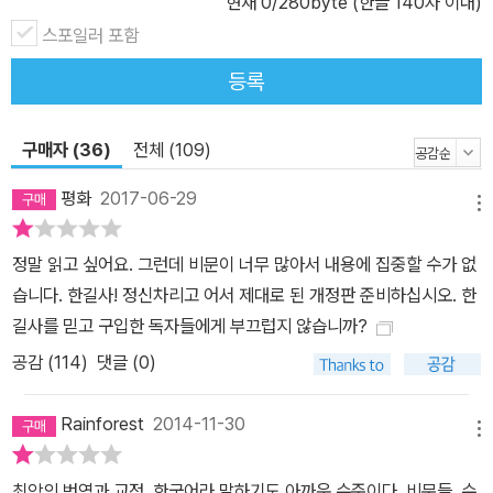
현재
0
/280byte (한글 140자 이내)
판적 사고의 상실이 가져올 사회의 실패를 경고한다. 아렌트의 말처
럼, 거대한 악은 무자각한 순응에서 비롯된다.
스포일러 포함
등록
구매자 (36)
전체 (109)
평화
2017-06-29
메뉴
정말 읽고 싶어요. 그런데 비문이 너무 많아서 내용에 집중할 수가 없
습니다. 한길사! 정신차리고 어서 제대로 된 개정판 준비하십시오. 한
길사를 믿고 구입한 독자들에게 부끄럽지 않습니까?
공감 (
114
)
댓글 (0)
Rainforest
2014-11-30
메뉴
최악의 번역과 교정, 한국어라 말하기도 아까운 수준이다. 비문들, 수