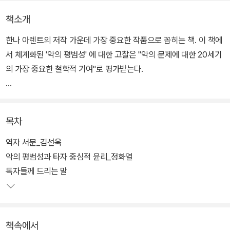
책소개
한나 아렌트의 저작 가운데 가장 중요한 작품으로 꼽히는 책. 이 책에
서 체계화된 '악의 평범성' 에 대한 고찰은 "악의 문제에 대한 20세기
의 가장 중요한 철학적 기여"로 평가받는다.
아돌프 아이히만은 600만 명에 이르는 유대인의 대량학살을 계획하
고 실행에 옮긴 나치 친위대원이다. 이스라엘은 극악무도한 학살자의
목차
모습을 까발리려고 아이히만이 재판받는 모습을 전 세계에 공개했지
만, 아이히만은 지극히 평범한 사람이었다. 그를 진찰한 정신과 의사
역자 서문_김선욱
여섯 명에 따르면 아이히만은 “정상일 뿐만 아니라 바람직한 상태”였
악의 평범성과 타자 중심적 윤리_정화열
다.
독자들께 드리는 말
아이히만은 자신의 행위가 합법적인 ‘국가적 공식 행위’였고, 복종하
는 것이 의무였다고 주장한다. 한나 아렌트는 이 모습을 보고 “비판적
책속에서
사고 없이 주어진 상황에 따른다면 결과는 끔찍한 재앙일 수 있다”고