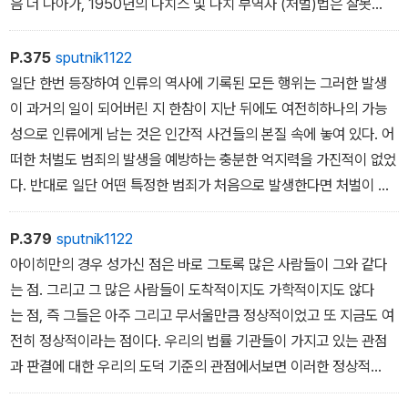
음 더 나아가, 1950년의 나치스 및 나치 부역자 (처벌)법은 잘못
된 것이고, 그것은 현재 일어나고 있는 일과는 모순되며, 사실을 제대
로 다루지 못한다고 주장해야만 했을 것이다. 그런데 이러한 것은 전
P.375
sputnik1122
적으로 옳은 것이라고 할 수 있었을 것이다. 왜냐하면 마치 살인자
일단 한번 등장하여 인류의 역사에 기록된 모든 행위는 그러한 발생
가 처벌되는 이유는 그가 공동체의 법을 위반했기 때문이지 그가 스
이 과거의 일이 되어버린 지 한참이 지난 뒤에도 여전히하나의 가능
미스 집안에서 그 남편이자 아빠이며 생계를 위해 일하는 자를 빼앗
성으로 인류에게 남는 것은 인간적 사건들의 본질 속에 놓여 있다. 어
았기 때문이 아닌 것처럼, 국가가고용한 근대의 대량 살인자들이 재
떠한 처벌도 범죄의 발생을 예방하는 충분한 억지력을 가진적이 없었
판받아야 하는 이유는 그들이 인류의 질서를 위반했기 때문이지 그들
다. 반대로 일단 어떤 특정한 범죄가 처음으로 발생한다면 처벌이 무
이 수백만 명을 죽였기 때문은 아니다. 살인이라는 범죄와 대량학살
엇이든 간에 그 범죄의 재출현은 그의 최초의 출현보다도 훨씬가능성
이라는 범죄가 본질적으로 동일하다는, 따라서 후자가 ˝적절히 말하
이 높다. 나치스에 의해 저질러진 범죄가 재발할 가능성에 대해말하
P.379
sputnik1122
면 새로운 범죄가 아니다˝는 일반적인착각보다도 이러한 새로운 범죄
는 특정한 이유들은 훨씬 더 그럴듯하다. 근대의 인구 폭발과 기술
아이히만의 경우 성가신 점은 바로 그토록 많은 사람들이 그와 같다
에 대한 이해에서 더 위험한 것은, 또는 이러한 새로운 범죄를 다
적 장치들의 발견이 동시에 일어났다는 두려운 사실, 게다가 기술
는 점. 그리고 그 많은 사람들이 도착적이지도 가학적이지도 않다
룰 수 있는 국제형사법의 출현에 더욱 방해가 되는 것은 없다. 대량학
적 장치들은 자동화를 통하여 심지어 노동을 보더라도 그 인구의 많
는 점, 즉 그들은 아주 그리고 무서울만큼 정상적이었고 또 지금도 여
살이라는 범죄의 핵심은 전적으로 다른 질서가 붕괴되고 또 전적으
은 부분을 ‘잉여‘로 만들어 버릴 것이고 또 핵에너지를 통하여 마치 히
전히 정상적이라는 점이다. 우리의 법률 기관들이 가지고 있는 관점
로 다른 공동체가 훼손되었다는 것이다.
틀러의가스 시설을 사악한 아이들의 서투른 장난감처럼 보이게 만드
과 판결에 대한 우리의 도덕 기준의 관점에서보면 이러한 정상적
는 도구들을 사용해서 이러한 이중적 위협을 처리하는 것을 가능하
인 모습은 잔혹한 일들을 모두 모아놓는 것보다도 더 끔찍한 일