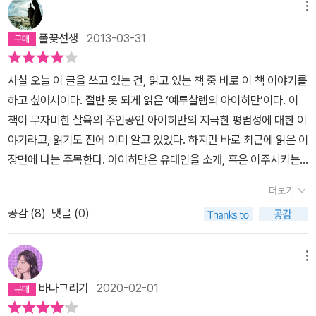
를 만들고 싶어했고, 이들은 유대인을 지배지역 밖으로 이송하고자
짐바르도가 스탠포드 모의 교도소 실험을 통해 더욱구체화하였으므
메뉴
했던 독일의 초기 유대인 정책에 실제로 “협조”했다. 추방당하는 유
로, 관심있는 독자들은<루시퍼 이팩트>를 함께 읽어보면 더욱 좋을
풀꽃선생
2013-03-31
대인들은 거의 전재산을 몰수당하는 처지에 놓일 수 밖에 없었음에도
것 같다.
그랬다. 아마 이들 중 일부는 독일의 유대인 정책이 “최종해결책”으
사실 오늘 이 글을 쓰고 있는 건, 읽고 있는 책 중 바로 이 책 이야기를
로 변화한 것을 제대로 감지하지 못하고, “이송” 과정에 협조했을 지
하고 싶어서이다. 절반 못 되게 읽은 ‘예루살렘의 아이히만’이다. 이
도 모른다.또 하나 주목했던 부분은, 일종의 총체적 엉망진창이라고
책이 무자비한 살육의 주인공인 아이히만의 지극한 평범성에 대한 이
부를 수 있을만한 어떤 사회적 분위기였다. 무엇보다도 재판을 받고
야기라고, 읽기도 전에 이미 알고 있었다. 하지만 바로 최근에 읽은 이
있는 아이히만의 정신과 기억이 뒤죽박죽이어서, 이 사람이 어떤 생
장면에 나는 주목한다. 아이히만은 유대인을 소개, 혹은 이주시키는
각을 하고 있고 어떤 이야기를 하고 있는 것인지 그 내용을 파악하기
것을 주업무로 하여 그 방안을 고심했다고 하다.(심지어는 폴란드의
가 정말 힘들다. 행정기록과 다른 증인에 의해 확정된 사실과 일치하
더보기
유대인들을 마다가스카르에 이주시키려 했단다.) 하지만 결국 히틀러
지 않는 부분도 곳곳에서 드러나고, 자신의 권한을 부풀려서 말했다
공감 (
8
)
댓글 (0)
가 그들의 ‘이주’가 아닌 ‘학살’을 결정하고 아랫것들에게 명령을 전하
가도 그 점이 불리하게 작용할 때는 자신이 한 일이 아니었다고 발뺌
는 과정에서 아이히만은 충격을 받는다. 뭐, 비인간적인 행위를 해야
하기도 한다.책 안에서 복원된 독일의 분위기도 혼돈의 도가니다. 유
만 하는 고통 따위라기보다 그 앞에 구축했던 자신의 계획들이나 방
대인에 대한 첫번째 공개적 차별정책인 소개령 자체도 “이게 말이 되
메뉴
안들이 무용지물이 되는 것에 대한 허무감이었는지도 모른다. 그런
는 정책인가?”라는 의구심을 자아내지만, 그에 협조하는 유대인도 있
바다그리기
2020-02-01
데 나치가 사용하는 표현 중에 ‘언어규칙’이란 게 있었단다. 우리가 일
고, 이때다 싶어 신나서 날뛰며 소개령을 거부하는 유대인을 죽이러