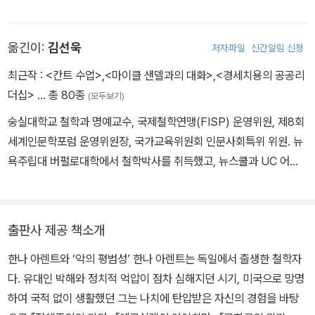
스를 찾아 그의 지도로 「아우구스티누스의 사랑 개념」이란 주제로 철
식장에서 들었던 것 외에 생각해 낼 수 없었다는것은, 그리고 이러
학박사 학위를 받는다. 이후 아렌트는 정치적 억압과 유대인 박해가
한 ‘고상한 말‘이 자기 자신의 죽음이라는 현실을 완전히 모호하게 만
옮긴이:
김선욱
저자파일
신간알림 신청
점차 심해지던 독일에서 시온주의자들을 위해 활동하다 체포되어 심
들어 버렸다는 것은 분명코 아주 일상적이라고 할 수는 없을 것이
문을 받은 뒤, 1933년에 프랑스로 망명하고 또 거기서 수용소에 갇혔
다. 이처럼 현실로부터 멀리 떨어져 있다는 것과 이러한 무사유가 인
최근작 :
<칸트 수업>
,
<마이클 샌델과의 대화>
,
<경세치용의 공공리
다가 결국 탈출하여 1941년에 미국으로 망명한다. 첫 번째 주저인
간 속에 아마도 존재하는 모든 악을 합친 것보다도 더 많은 대파멸
더십>
… 총 80종
(모두보기)
『전체주의의 기원』(1951)의 발간과 더불어 아렌트는 본격적인 정치
을 가져올 수 있다는 것. 이것이 사실상 예루살렘에서 배울 수있는 교
숭실대학교 철학과 명예교수, 국제철학연맹(FISP) 운영위원, 제8회
사상가의 길을 걷는다. 이후 『라헬 파른하겐』(1957), 『인간의 조건』
훈이었다. 그런데 그것은 교훈이지 현상에 대한 설명도 아니고 그
세계인문학포럼 운영위원장, 국가교육위원회 인문사회특위 위원. 뉴
(1958), 『과거와 미래 사이』(1961), 『예루살렘의 아이히만』(196
에 대한 이론도 아니다.
욕주립대 버펄로대학에서 철학박사를 취득했고, 뉴스쿨과 UC 어바
3), 『혁명론』(1963), 『공화국의 위기』(1972) 등 중요 저작들을 연
인(Irvine)에서 풀브라이트 연구교수를 지냈다. 숭실대학교 학사부총
이어 출간했다. 특히 유대인 학살의 핵심 책임자 아이히만이 아르헨
장을 역임했고, 한국아렌트학회 회장 및 제55대 한국철학회 회장을
티나에서 체포되고 예루살렘으로 압송되어 재판을 받자 아렌트는 예
역임했다. 지은 책으로는 『칸트 수업』 『한나 아렌트와 차 한잔』 『한나
루살렘에 머물면서 그 재판에 대한 보고서 『예루살렘의 아이히만』을
출판사 제공 책소개
아렌트의 생각』 등 다수의 저서 및 공저가 있고, 옮긴 책으로는 『공화
쓰게 된다. 이 책을 통해 설명한 악의 평범성 개념은 수많은 논쟁을 낳
한나 아렌트와 ‘악의 평범성’ 한나 아렌트는 독일에서 출생한 철학자
국의 위기』 『정치의 약속』 『우리는 왜 한나 아렌트를 읽는가』 등이 있
았다. 이 경험을 바탕으로 아렌트는 정치적 악을 유발하는 정신의 문
다. 유대인 박해와 정치적 억압이 점차 심해지던 시기, 미국으로 망명
다. 마이클 샌델과 『마이클 샌델과의 대화』를 공저했고, 그의 저서 번
제에 집중하여 『정신의 삶』(1978)을 남긴다. 아렌트의 판단이론의
하여 국적 없이 생활했던 그는 나치에 탄압받은 자신의 경험을 바탕
역본 대부분을 감수하거나 공역했다. JTBC, 3ProTV 등에서 사유
강의내용을 담은 『칸트의 정치철학』(1982)이 아렌트 사후에 출간되