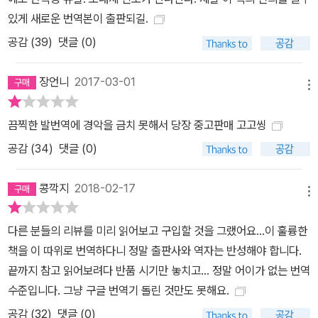
있게 새로운 번역본이 출판되길.
공감 (
39
)
댓글 (0)
장언니
2017-03-01
메뉴
끔찍한 발번역에 경악을 금치 못해서 당장 중고판매 고고씽
공감 (
34
)
댓글 (0)
콩깍지
2018-02-17
메뉴
다른 분들의 리뷰를 미리 읽어보고 구입할 것을 그랬어요...이 훌륭한
책을 이 따위로 번역하다니 정말 출판사와 역자는 반성해야 합니다.
끝까지 참고 읽어보려다 반품 시기만 놓치고... 정말 어이가 없는 번역
수준입니다. 그냥 구글 번역기 돌린 것만도 못해요.
공감 (
32
)
댓글 (0)