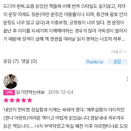
상어로 ‘거짓말’이라고 하는 것을 그들은 ‘언어규칙’이라고 불렀단다.
다니는 독일인도 있고, 뒷돈을 받고 유대인의 책무(?)를 면제해주는
드디어 완독.요즘 읽었던 책들에 비해 번역 스타일도 쉽지않고, 저자
대표단이 추가로 방문하기를 원한 베르겐벨젠 수용소에 발생하지도
증명서를 발급해주거나 이송목록에서 제외시키는 관리도 있다. 뒷돈
의 문장 자체도 장문(어떤 문장은 아홉줄이나 되며, 중간에 괄호 안의
않은 전염병 티푸스가 발생했다는 식의 거짓말.... 아이히만이 구사하
액수도 지역에 따라 천차만별이라, 적게는 인당 50마르크에서 많게
문장도 너무 많고 길다)과 이중부정, 긍정등이 너무 많다. 한 문장이
는 언어에는 구호와 관용구가 많았다고 하는데 바로 나치의 ‘언어규
는 1만 마르크까지 치솟는다. 아이히만을 둘러싼 명령체계도 일관성
끝난 후 의미를 되새기며 이해해야하는 경우가 많아 가독성이 떨어지
칙’에 참으로 적합한, 이상적인 존재였던 것이다. 가령 ‘최종해결책’이
있게 잡혀있지 않으며, 정부의 각 부처들은 힘겨루기에 골몰하고, 무
기 때문에 성격이 급해 책 한권을 여러날 읽지 못하는 나조차 하루만
란 말은 유태인에 대한 학살을 의미한다. 이 대목을 읽으며 (현재 딱
엇보다도 최고통수권자였던 히틀러의 명령도 손바닥 뒤집히듯 뒤집
에 읽기 버거워 며칠간 틈틈이 읽어야했다.하지만, 다 읽고나니 이책
여기까지 읽었다.) 나는 지난 5년간, 우리 사회에서 언론이 실종되고
히는데, 당연히 근거가 전혀 없다. 그 속에서 아이히만은 혼란한 정부
더보기
이 왜 오랜 시간동안 명저로손꼽히며 수많은 책에서 언급되고 있는지
언어가 제 기능을 하지 못하게 된 일에 대해 동료랑 이야기를 나누었
의 상태를 탓하며 “자신에게 주어진 사명”을 다하기 위해 동분서주한
공감 (
7
)
댓글 (0)
그 이유를충분히 이해할 수 있었던 정말 좋은 책이다.히틀러의 나치
던 게 생각난다. 동료는 오세훈 전 서울시장이 무상급식을 두고 ‘망국
다. 이런 나라가 어떻게 세계를 상대로 전쟁을 벌일 수 있었던 것이
가 독일과 유럽지역에서 위세를 떨치던 시기에 유대인들의 이동과 학
적 포퓰리즘’이라 표현하는 것을 두고 이 땅에서 말이라는 것이 이렇
지? 라는 생각이 들 정도다.이런 모습을 보면서, 악의 평범성이라는
살을 주도적으로 행했던나치 친위대원 중 한명인 아이히만.그는 전후
메뉴
게 고생하고 있다면서 개탄했다. 나는 한 2년 전쯤인가, 예산안 날치
개념을 통해 아렌트가 하고 싶었던 말에 대해서 다른 시각을 갖게 됐
15년동안 신분을 바꾸고 숨어 살다가 유대인들에게 체포되어 예루살
기 통과에 성공한 한나라당의 김무성 의원이 그 날치기를 두고 ‘이것
다. 도덕적 악은 이렇게 정돈되지 않은 집단, 좋은 사회에 대한 지향점
읽기만하는바보
2016-12-04
렘으로 납치 되었고, 그곳 법정에서 재판을 받게된다.미국 일간지의
이 정의다!’라고 할 때, ‘말’이 가지는 신성성과 주술성이 와르르 무너
이 확실하지 않은 공동체에서 발생한다. 이런 집단은 개인에게 무엇
의뢰로 그 재판을 처음부터 끝까지 지켜보고 기고했던 저자 한나 아
지는 것을 몸으로 느꼈던, 몸이 아팠던 적이 있다. 그 이후로 ‘도덕적
이 옳고 그른지 판단할 수 있는 잣대를 제공하지 않기 때문이다. 만약
'내안의 천박한 성실함과 이제는 싸워야 겠다.' 예루살렘의 아이히만
렌트의 기록을 모은 것이 바로 이 책 ‘예루살렘의 아이히만‘이다.저자
으로 완벽한 정권’이라는 둥 어록을 남긴 MB를 비롯하여 많은 아류
개인이 혼자 수양과 반성을 통해 도덕적 기준을 발견할 수 있다면 이
(한나 아렌트)어려운 책이고 어럽게 읽었습니다.한달내내 겨우겨우
한나 아렌트는 유대인이지만, 자신의 민족을 학살한 전범 아이히만의
들이 말을 유린하는 것을 지켜보았다. 학교에서 가장 거짓말 잘하고
런 상황이 큰 문제가 되지 않겠으나, 안타깝게도 인간은 공동체 속에
읽은 책입니다.... 나치 부역자였고 독일 패전 이후 아르헨티나로 도망
재판을 기록하는 동안 놀라울 정도로 객관적이고 공정한 시선을 유지