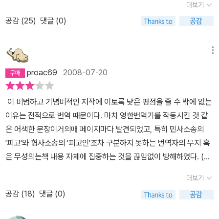
짜설명이라는 게 오히려 이 책을 읽고 나서 더 확실해졌다.읽으면서
불가리아, 그리스, 루마니아, 헝가리, 스로바키아에 이르기까지 전 유
더보기
내가 흥미를 느꼈던 부분은 따로 있었다. 무엇보다도, 그 당시 유럽 전
럽이 참여한 이송과 학살센터에 관한 증거와 증언들이 이어진다. 마
공감 (
25
)
댓글 (0)
체가 얼마나 반유대주의에 물들어있었는지 확실히 알 수 있었다. 중
지막으로 아이히만에 대한 판결과 항소 그리고 처형으로 끝을 맺는
간 부분에서 아렌트는 독일 본토 및 독일의 영향권 아래 놓여있던 지
다. 한 번 시도된 악은 반드시 인류에 의해 재발할 수 있다는 그녀의
메뉴
역에서 유대인을 어떤 식으로 처리했는지 국가별로 매우 상세하게 설
후기가 섬뜩하게 읽힌다. 난징 대학살이나 캄보디아의 크메르 루즈
명하고 있다. 요약하자면, 독일이 저지른 것마냥 반드시 유대인을 이
등 헤아릴 수 없는 학살의 예가 있다. 얼마나 죽었나가 문제가 아니라
proac69
2008-07-20
지구에서 축출해버려야겠다는 정도의 태도는 아니었지만, 상당수의
왜 죽였냐가 문제다. 명분이 무엇이든 방법이 어떠하든 여전히 계속
독일 주변국들은 각자의 경제/정치/사회적 이유에 따라서 유대인을
되는 폭력과 살인은 어쩌면 인간의 원죄인지도 모른다. 지나간 역사
이 비범하고 기념비적인 저작에 이토록 낮은 평점을 줄 수 밖에 없는
2등 시민으로 대우했다. 그 국가들 중 몇몇은 독일이 “최종해결책”을
에서 우리가 찾아낼 수 있는 것은 단순한 교훈만이 아닐 것이다. 예루
이유는 전적으로 번역 때문이다. 마치 영한번역기를 작동시킨 것 같
선포했을 때 매우 협조적이기까지 했다. 이러한 차별정책에 명백하게
살렘에 나타난 아이히만을 바라보며 우리는 먼저 자신을 돌아보아야
은 어색한 문장이거의매 페이지마다 발견되었고, 특히 민사소송의
반대의견을 표하고 그에 따른 정치적 행동에 나섰던 국가는, 이 책에
한다. 우리 안에 숨어있는 아이히만을 말이다. 061130-132
'피고'와 형사소송의 '피고인'조차 구분하지 못하는 번역자의 무지 혹
따르면 덴마크가 거의 유일하다.그 와중에 1등 시민 대우를 받았던 부
은 무성의는책 내용 자체에 집중하는 것을 끊임없이 방해하였다. (그
유한 유대인들과 유대인 공동체의 지도자들 중 일부는 나치에 협력했
정도의 오류가 무슨 큰 문제냐고 생각하는 분은 '미국 수상 조지 W.
더보기
다는 점도 빼놓을 수는 없겠다. 물론 여기에는 고려해볼만한, 약간의
부시'운운하는 책을읽고 있다고 생각해 보시기를...)하지만 한나 아렌
맥락이 있긴 하다. 반유대주의의 거울쌍으로 탄생한 시온주의의 영향
공감 (
18
)
댓글 (0)
트가 제기한 '악의 평범성'이라는개념의가치는40여년이 지난 오늘날
덕분에, 어떤 유대인들은 실제로 독일(과 유럽)을 떠나 새로운 공동체
까지 조금도줄어들지 않았음이 분명하다. '악의 평범성' 개념은 필립