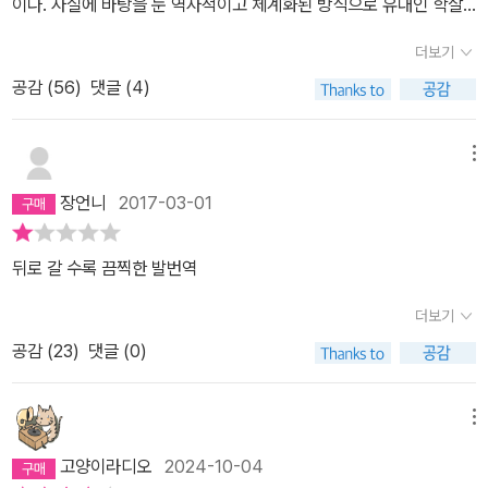
이다. 사실에 바탕을 둔 역사적이고 체계화된 방식으로 유대인 학살
에 대해 공부하지 못했다. 이 책 저 책을 통해 단편적으로 혹은 인상적
더보기
으로, 피상적으로만 안다고 생각했다. 그것이 현실이고 나의 역사 인
공감 (
56
)
댓글 (4)
식의 한계이다. 그래서 좀 더 가까이 보고 싶을 때가 있다. 아픈 기억
을 훑어내듯이, 차마 감았던 눈을 다시 뜨듯이 지나간 시간을 들여다
볼 때가 있다. 간접적인 추체험은 형언할 수 없는 고통을 준다. 대학에
메뉴
들어가 광주 비디오를 봤을 때 느꼈던 충격이 그러했다. 이후 크게 심
장언니
2017-03-01
호흡을 하고 세상을 바라보면 온통 절규와 혼돈으로 가득했으며 비관
적 전망으로 암울했다. 지금도 기본적인 태도가 크게 달라지지 않았
뒤로 갈 수록 끔찍한 발번역
다면 과장일까? 한나 아렌트의 <예루살렘의 아이히만>은 살아 숨쉬
는 보고서이다. 그녀 역시 유대인이었으며 시온주의자들을 위해 활동
더보기
하다 체포되어 심문을 받은뒤 1933년에 프랑스에 망명한 뒤 1941년
공감 (
23
)
댓글 (0)
다시 미국으로 망명한 한나 아렌트는 2차 세계 대전의 포화를 피해
떠난 수많은 유대인 중 하나였다. 아인슈타인을 비롯한 수많은 유대
메뉴
인 지식인 계층 중 한 사람이었지만 그녀가 남긴 논쟁거리는 여전히
잠재워지지 않고 있다. 그것은 바로 이 책의 말미에 언급한 악의 평범
고양이라디오
2024-10-04