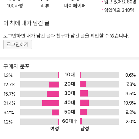
대인 국가 건설 운동) 지지자를 자칭했으며, “유대인의 발밑에 단단
읽고 있어요 80명
100자평
리뷰
마이페이퍼
한 지반을” 놓아주기 위해 애썼다. 그는 자기 손으로 사람 한 명 죽여
읽었어요 348명
본 적 없지만, 대량학살을 위한 행정적 역할을 능숙하게 해냈다. 개인
이 책에 내가 남긴 글
의 증오나 잔혹함의 결과가 아니라, 체제와 명령에 무비판적으로 순
로그인하면 내가 남긴 글과 친구가 남긴 글을 확인할 수 있습니다.
응한 결과였다. 생각의 무능, 말하기의 무능, 판단하기의 무능 아렌트
는 아이히만을 이데올로기의 광신자나 정신병자로 바라보지 않으며,
로그인하기
그의 얄팍함과 무감각함을 지적한다. 아이히만의 기억은 관심 밖의
일에 대해서라면 모두 부정확했고, 말은 의기양양한 기분을 느끼기
구매자 분포
위한 상투적 단어로 가득했다. 타인의 고통 앞에서 놀라울 정도로 무
10대
0.6%
1.3%
감각했다. 그는 독일 제3제국, 즉 히틀러의 명령과 가치관을 적극적
20대
7.3%
12.7%
으로 따랐다. 그가 행한 유대인 학살은 ‘국가적 공식 행위’였고, 재판
30대
9.5%
15.7%
관과 기자들을 지긋지긋하게 만든 이런 도덕적 판단 능력의 부재는
40대
10.9%
21.4%
그가 “필요하다면 아버지마저도 죽음으로” 보낼 수 있게 했다. “…당
50대
8.2%
9.2%
시 존재하던 나치 법률 체계하에서는 아무런 잘못도 하지 않았고 …
60대
2.0%
1.2%
기소당한 내용은 범죄가 아니라 ‘국가적 공식 행위’이므로 여기에 대
여성
남성
해서는 어떤 다른 나라도 재판권을 행사할 수 없으며, 복종하는 것이