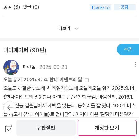
는데' '그 이후 즉시'(329쪽), '누설한 많은 논쟁거리가 된 기밀누설을
되기 시작할지도 모른다는 불길함이 자꾸 나의 입을 닫게 만든다. 입
나치는 대량학살이나 살인이라는 단어를 사용하지 않았다고 합니다.
너무 가벼운 징역형을 받았던 자들이 적지 않았다.그러나 예루살렘이
공감 (
6
)
댓글 (0)
통해서' '이 부서는 아이히만의 재판을 책임진 경찰서였다'(328쪽)
을 닫고 절필, 묵언해야 하는 것일까? 벗들은, 아니다, 우리 그러면 안
“유대인문제에 대한 최종적 해결방안” 이란 말로 대량학살을 자행했
라는 유대인들의 법정에 세워진 아이히만은 그들보다 훨씬 낮은 계급
'청중으로부터 방해받는 데 분개한 사람처럼 쉽게 방청석을 향해 연
된다고 분명 입을 모으실 것을 알지만 나는 자꾸 눈을 감게 된다.
습니다. (사람이 언어를 지배하는 것이 아니라 언어가 사람을 지배하
이었고, 심지어 그의 주장처럼 유대인들에게 호의를 베풀기도 했지만
설했다.'(321쪽) 이런 뒤의 몇 문장만 봐도 내용이 의아하다가 포복절
더보기
는 것 같습니다. 이렇게 완곡한 표현은 죄책감으로 부터 일정부분 자
처음부터 정해진 수순처럼 이어진 재판을 통해 당연한듯 사형을 선고
도하게 하는 문장이 그득합니다. 나치에 대한 어느 정도의 독서가 있
유 롭게 하는 부분이 있고 나치는 이를 충분히 활용합니다.)아이히만
받았고, 너무나 빨리 형이 집행 되었다.한나 아렌트는 공소시효를 무
는 사람이라도 로제타 비문을 해독한 샹폴리옹에 버금가는 노력을 들
은 히틀러에 대한 존경심에 대해 이렇게 이야기합니다.“그 사람은 노
쓰기
마이페이퍼 (90편)
시하고 아이히만을 체포해 납치한 소환절차 문제부터, 재판이 진행되
여야 문리가 트이고, 도저히 원문을 유추할 수 없는 희한한 문장들로
력을 통해 독일군 하사에서 거의 8000만에 달하는 사람의 총통의 자
는 내내 허술하기 짝이 없는 변호로 아이히만을 돕기는 커녕 사형이
쉬운 책을 저자의 철학 주저들만큼이나 어렵기 짝이 없는 책으로 만
리까지 도달했습니다.……… 그의 성공만으로도 제게는 이 사람을 복
파란놀
2025-09-28
메뉴
구형되는 데 일조한 듯한 아이히만 변호사의 무능함과, 피고 아이히
들어 버렸습니다. 여기에는 출판사의 잘못이 훨씬 더 큽니다. 이런 원
종해야만 할 충분한 증거가 됩니다.”아렌트는 아이히만의 양심은 휴
만에게 유리한 증언이나 자료들은 무시하고 사실 확인도 없이 불리한
고가 번역자로부터 들어왔다면 출판사에서 어느 정도 수습의 노력을
오늘 읽기 2025.9.14. 한나 아렌트의 말
식상태였다고 기술합니다.아이히만은 “양심의 소리에 자신의 귀를
증언이나 자료만을 취사 선택한 예루살렘 법정의 부당함을 지적했다.
보여줘야 하는데 '그게 어찌 된 간에'(318) '그곳에서는 ... 곳이다'(31
오늘도 까칠한 숲노래 씨 책읽기숲노래 오늘책오늘 읽기 2025.9.14.
가까이할” 필요가 없었습니다.작은 권력에 작은 성공에 취해 그의 양
피해자들의 법정에서 벌어진 아이히만 재판은 바로 그 특성 때문에
5쪽) 이런 비문들이 함께 곁들여지니 실로 총체적인 난국입니다 그
《한나 아렌트의 말》 한나 아렌트 글/윤철희 옮김, 마음산책, 2016.1.
심이 “자기가 존경할 만한 목소리와 함께” 자기 주변에 있는 존경할
유대인들의 복수를 위한 재판으로 인식됨으로써, 인류 전체의 비극을
뒤로가
려. 대출판사 한길사의 에디터십이 이 정도라는 데 실망할 독자들이
25.연산동 길손집에서 새벽을 맞는다. 등허리를 잘 폈다. 100-1 버스
만한 목소리와 더불어 말했기 때문입니다.자신의 양심의 소리와 존경
기
다루는 재판으로 인식되지 못할 우려가 있다는 한나 아렌트의 통찰은
무지 많을 테니 출판사는 뭉개지 말고 서둘러 이 책의 개역판을 내기
를 타고서 〈책과 아이들〉로 건너간다. 어제에 이은 ‘말닿기 마음닿기’
할 만한 목소리. 아렌트는 자신의 양심의 소리에 귀를 기울이는 것에
정말 놀랍다.더구나 유대인인 그녀가 재판을 지켜보는 내내 민족적
바랍니다. 책이 팔리면 돈이야 들어오겠지만 무형의 자산인 신뢰를
모임을 꾸린다. 마음이 있어야 말이 있고, 마음이 없으면 꾸밈소리만
대해 성찰해야 한다고 이야기합니다.2차 대전이후 많은 나치 부역자
보관함담기
구판절판
개정판 보기
분노나 동족의 비극에 대한 공감은 배제한 채 객관적이고 학자적인
독서 대중으로부터 잃게 될 테니 어찌 앞으로의 창창한 발전을 기대
있다. “마음에 없는 말”이란 “겉으로 치레하는 소리”일 뿐이니, 마음
들이 “내면적으로 반대”했다고 합니다. “내면적으로 반대”했다면
시선을 끝까지 유지한 것, 피고 아이히만은 악마가 아니며 예루살렘
더보기