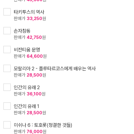
타키투스의 역사
판매가
33,250
원
손자참동
판매가
42,750
원
비잔티움 문명
판매가
64,600
원
모랄리아 2 - 플루타르코스에게 배우는 역사
판매가
28,500
원
인간의 유래 2
판매가
36,100
원
인간의 유래 1
판매가
28,500
원
미쉬나 6 : 토호롯(정결한 것들)
판매가
76,000
원