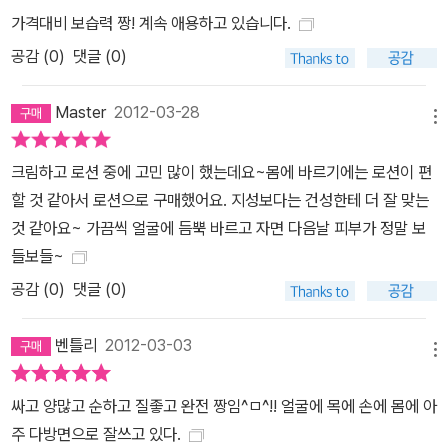
가격대비 보습력 짱! 계속 애용하고 있습니다.
공감 (
0
)
댓글 (0)
Master
2012-03-28
메뉴
크림하고 로션 중에 고민 많이 했는데요~몸에 바르기에는 로션이 편
할 것 같아서 로션으로 구매했어요. 지성보다는 건성한테 더 잘 맞는
것 같아요~ 가끔씩 얼굴에 듬뿍 바르고 자면 다음날 피부가 정말 보
들보들~
공감 (
0
)
댓글 (0)
벤틀리
2012-03-03
메뉴
싸고 양많고 순하고 질좋고 완전 짱임^ㅁ^!! 얼굴에 목에 손에 몸에 아
주 다방면으로 잘쓰고 있다.