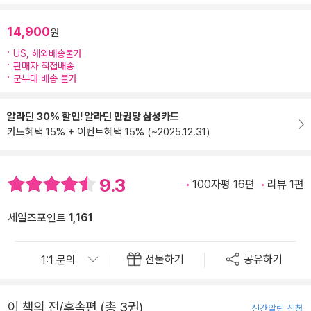
14,900
원
US, 해외배송불가
판매자 직접배송
군부대 배송 불가
알라딘 30% 할인! 알라딘 만권당 삼성카드
카드혜택 15% + 이벤트혜택 15% (~2025.12.31)
9.3
100자평 16편
리뷰 1편
세일즈포인트
1,161
선물하기
공유하기
이 책의 전/후속편 (총 3권)
신간알림 신청