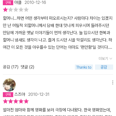
야클
2010-12-16
사 아는 척하는 어른들을 의심하는 젊은 세대들은 큐브릭의 위선적이
지 않은 태도를 환호한다고 말한다. [시계태엽 오렌지] [풀 메탈 자
할머니...하면 어떤 생각부터 떠오르시는지? 사람마다 차이는 있겠지
켓] [닥터 스트레인지 러브] [아이즈 와이드 셧] 등 모든 영화에서 인
만 난 어릴적 외할머니께서 담배 한대 맛나게 피우시며 들려주시던
간성의 현주소를 파헤친 그의 작품은 모두 걸작이라고 인정할 수밖에
만담에 가까운 옛날 이야기들이 먼저 생각난다. 늘 입으시던 한복과
없다. 도도한 여심을 흔든 매혹적인 남자배우들 이탈리아 속어로 여
할머니 냄새도 생각이 나고. 즐겨 드시던 시골 막걸리도 생각난다. 하
자의 모성본능을 자극하는 남성상을 일컬어 ‘필리오 디 푸타나’라고
여간 이 모든 것을 아우를수 있는 단어는 아마도 '편안함'일 것이다.
한다. 먼저 [마르첼로, 달콤한 추억]의 마스트로얀니는 언제든 차분하
대부분 할머니라는 단어에서는 비슷한 느낌들을 가지리라 생각한다.
고 조용하고 우아하고, 그 나이에 어울리는 아름다움을 지닌 남자였
더보기
그런데 이 할머니가 시오노 나나미라고 하면 느낌이 확 달라진다. 콧
기에 이에 해당하며, [오션스 일레븐]에서 자연스러운 품위와 온화한
공감 (
17
)
댓글 (2)
등 끝에 걸친 안경 너머로 아직도 형형한 눈빛을 반짝이며 예리한 통
매력으로 여성의 마음을 사로잡은 조지 클루니 역시 이에 해당한다.
찰력으로 사람을 긴장하게 만드는 사람일 것 같은 생각부터 든다. 우
반면 신체적으로 좋은 점이 하나도 없는 대니 드비토의 경우엔 명랑
리 나이로 내일 모레면 75살이 되는 시오노 나나미의 글에 내가 열광
하고 쾌활한 성격으로 여심을 흔든다. “남자의 ‘무드’란 어쩌면 젊음
메뉴
하는 이유는 나이를 무색케하는 필력과 모든 것에 동의하지는 않으
과 아름다움이 사그라지기 시작할 무렵에야 비로소 모습을 드러내는
스즈야
2010-12-31
나, 적어도 고개를 끄덕이게 만드는 설득력있는 신선한 주장들 때문
것인지도 모른다”는 아들의 말에 시오노도 동의한다. 1960~70년대
이다. 그래서 지금까지 대표작인 '로마인이야기' 뿐만 아니라 그녀가
를 풍미한 남자배우들에 대한 향수를 느낄 수 있는 대목도 있다. 폴 뉴
얼마전 엄마와 함께 영화를 보러 극장에 다녀왔다. 한국 영화였는데,
쓴 대부분의 책들을 나는 즐겨 읽어왔다.영화에 대한(물론 몇 십년 전
먼의 죽음을 안타까워하며 시오노 나나미는 다음과 같이 말한다. “마