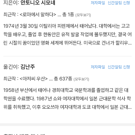
지은이:
안토니오 시모네
저자파일
신간알림 신청
적 상상력을 뛰어넘는 놀라운 필력으로 수많은 독자를 사로잡고 있
다. 2002년 이탈리아의 국가훈장인 국가공로상을 받았고, 2007년
최근작 :
<로마에서 말하다>
… 총 1종
(모두보기)
에는 일본 정부로부터 문화공로자로 선정되었다. 작품으로 『르네상
1974년 3월 30일 이탈리아 피렌체에서 태어났다. 대학에서는 고고
스의 여인들』을 비롯하여 『체사레 보르자 혹은 우아한 냉혹』(1970
학을 배우고, 졸업 후 한동안은 유적 발굴 작업에 몰두했지만, 결국 어
년 마이니치 출판문화상) 『바다의 도시 이야기』(1982년 산토리 학예
린 시절의 꿈이었던 영화 세계에 뛰어든다. 미국으로 건너가 할리우
상) 『나의 친구 마키아벨리』(1988년 여류문학상) 『신의 대리인』 『르
드에서 [스파이더 맨 2]와 [로드 오브 독타운]의 프로덕션 어시스턴
네상스를 만든 사람들』 그리고 그의 필생의 역작인 『로마인 이야기』
트로 일한 후, 이탈리아로 돌아와 [총독]의 프로듀서스 어시스턴트로
(1993년 신조학예상, 1999년 시바 료타로상)가 있다. 이 『로마인 이
옮긴이:
김난주
저자파일
신간알림 신청
일했다. 2010년 현재는 영화계 일을 잠시 접고, 어머니인 시오노 나
야기』 시리즈는 1992년에 제1권 ‘로마는 하루아침에 이루어지지 않
나미의 집필 작업을 거들고 있다.
최근작 :
<아저씨 우산>
… 총 637종
았다’를 시작으로 15년 동안 매년 한 권씩 집필하여 2006년 마침내
(모두보기)
제15권 ‘로마 세계의 종언’을 끝으로 기나긴 대장정을 끝냈다. 여기서
1958년 부산에서 태어나 경희대학교 국문학과를 졸업하고 같은 대
멈추지 않고 그는 로마제국의 멸망 이후 지중해 패권을 둘러싼 기독
학원을 수료했다. 1987년 쇼와 여자대학에서 일본 근대문학 석사 학
교 세력과 이슬람 세력의 충돌을 서술한 『로마 멸망 이후의 지중해 세
위를 취득했고, 이후 오오쓰마 여자대학과 도쿄 대학에서 일본 근대
계』(상·하)를 최근 펴냈다. 그밖에 『침묵하는 소수』 『나의 인생은 영
문학을 연구했다. 현재 일본 문학 전문 번역가로 활동 중이다. 옮긴 책
화관에서 시작되었다』 『사랑의 풍경』 『살로메 유모 이야기』 『이탈리
으로 『냉정과 열정 사이 Rosso』, 『반짝반짝 빛나는』, 『낙하하는 저
아에서 온 편지』(1·2)등의 에세이와 『어부 마르코의 꿈』 『콘스탄티노
녁』, 『홀리 가든』, 『좌안 1·2』, 『제비꽃 설탕 절임』, 『소란한 보통날』,