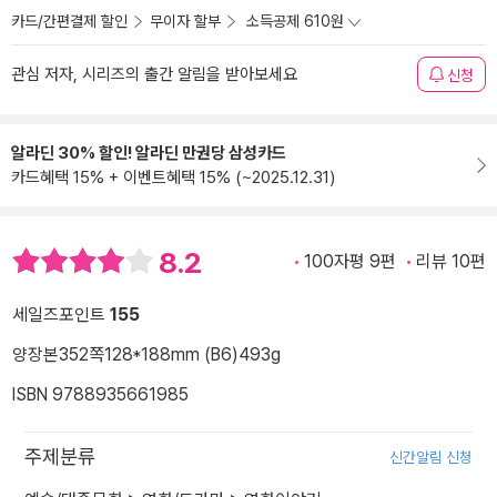
카드/간편결제 할인
무이자 할부
소득공제 610원
관심 저자, 시리즈의 출간 알림을 받아보세요
신청
알라딘 30% 할인! 알라딘 만권당 삼성카드
카드혜택 15% + 이벤트혜택 15% (~2025.12.31)
8.2
100자평 9편
리뷰 10편
세일즈포인트
155
양장본
352쪽
128*188mm (B6)
493g
ISBN 9788935661985
주제분류
신간알림 신청