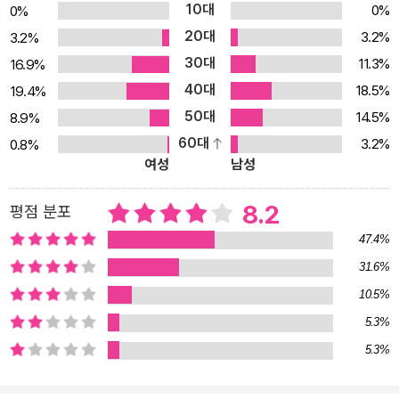
10대
0%
0%
나나미의 영화 교육관은 파격 그 이상이었다. 이렇게 물불 가리지 않
20대
3.2%
3.2%
고 다양한 영화를 섭렵하면서 쌓인 내공으로 탄탄히 다져진 시모네의
30대
11.3%
16.9%
평론 수준은 전문가 못지않게 심도 있고 날카롭다. 영화라면 죽고 못
40대
사는 기이한 모자가 만일 ‘영화’라는 주제로 본격적인 대화를 나눈다
18.5%
19.4%
면 과연 어떤 그림이 그려질까. 시오노 나나미 담당 편집자의 제안에
50대
14.5%
8.9%
서 시작되어 2009년 일본에서 펴낸 <로마에서 말하다>는 ‘아들과
60대
3.2%
0.8%
여성
남성
나눈 영화 이야기’이자 부모와 자식의 소통과 공감에 대한 책이다. 두
사람의 대화를 읽다보면 먼저 여기서 언급되는 모든 영화를 다 꿰뚫
8.2
평점 분포
고 있다는 점에서 놀란다. 1940년대 이탈리아 네오리얼리즘 영화부
터 2000년 이후 블록버스터까지 총 140편의 영화를 이야기하는데
47.4%
도 전혀 막힘이 없다. 척 하면 척, 그야말로 환상의 궁합을 자랑하는
31.6%
파트너처럼 종횡무진 대화를 이끌어나간다. 독자들이 이 책에 등장하
10.5%
는 영화를 잘 알지 못하더라도 단숨에 읽어내려갈 수 있도록 적절한
5.3%
설명과 해설을 각 장 끝에 덧붙였다. 미국과 이탈리아의 영화는 이렇
5.3%
게 다르다! 시모네는 미국과 이탈리아에서 [스파이더맨 2] [로드 오
브 독타운]과 [총독] 등에서 어시스턴트로 일한 이력이 있다. 험난한