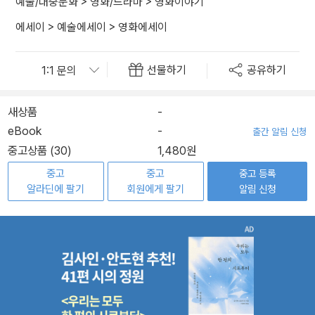
예술/대중문화
>
영화/드라마
>
영화이야기
에세이
>
예술에세이
>
영화에세이
선물하기
공유하기
새상품
-
eBook
-
출간 알림 신청
중고상품 (30)
1,480원
중고
중고
중고 등록
알라딘에 팔기
회원에게 팔기
알림 신청