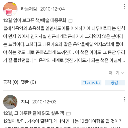
고 싶은거다. 그렇게 보였다. 이걸 보면 시오노 나나미는 정말 이탈
다. 그중 <람보>에 대한 이야기가 가장 흥미로웠는데, 나같은 경우
이유만으로 <모터사이클 필로소피>(이음, 2010)와 <체 게바라의
그냥 지나칠 수 없는 이유는 여전히 나는 라디오를 사랑하기에...공지
리안 엄마가 아닌가 싶다. 아들이 아무리 늙었어도 주말에 빨래를 가
하늘처럼
2010-12-04
메뉴
그저 액션영화라고만 생각했었는데, 그 안에는 전쟁에서 살아 돌아온
모터사이클 다이어리>(황매, 2004)도 같이 묶어 놓는다. 세 대가 짝
영의 지리산 행복학교제각기 다른 이유로 도시를 떠나온 사람들. 인
져오면 말없이 해주고 먹여준다는 이탈리안 mom. 내가 아는 영화라
귀환병의 아픈 이야기가 숨어있었다고나 할까. 이런 부분들을 보면서
을 지어 부르릉거리는듯하다.2. 역사김기덕 교수가 추천한 역사분야
12월 읽어 보고픈 책/예술 대중문화
생의 막장을 지리산에 의탁한 사람부터 스스로 자발적 가난을 선택한
고 해야 헐리우드 영화가 태반이고 덕분에 책에서 다룬 이야기는 2/3
내가 영화를 볼 때 얼마나 편협한 시각을 가지고 있는 사람인가라는
의 책은 <외국인을 위한 한국사>(휴머니스트, 2010)이다. 책은 영어
클래식음악의 효용성을 알면서도이를 이해하기에 너무어렵다는 인식
사람까지. 그냥 그렇게 살 수는 없어서 모인 사람들은 지리산을 등지
정도는 전혀 이해하지 못했다. 이 책을 찾으면서 보니 시오노 나나미
것을 뼈저리게 깨달았다.참, 잊지 마시길. 각 꼭지의 뒷부분에는 그 꼭
판과 한국어판 두 권이다. '전국역사교사모임이 장장 6년간의 작업
이 먼저 있어서 인지사실 친근하게접근하기가 그리쉽지 않은 분야라
고 섬진강을 바라보며 자신들의 삶을 살아간다.// 도시 속의 편리를
의 새로운 번역본들이 많이 나온 듯. 망설이고 있는 건, 그녀의 정치
지에서 거론된 영화에 대한 소개가 나와 있다. 그 페이지들을 보면서
끝에 한국어판 영어판을 올컬러판으로 동시에 출간하였다. 그동안 전
는 느낌이다.그렇다고 대중가요와 같은 음악을매일 억지스럽게 들어
누리다 보면 가끔 시골의 자연이 그리워질 때가 있다. 도시를 떠나 지
관이나 세계관을 오! 멋져! 하면서 받아들일 수 없는 머리 큰 아저씨가
보고 싶은 영화를 골라도 즐거울 듯.영화 감독들이 책의 수많은 꼭지
문역사학자들의 한국사 저서를 영역한 책은 있었으나, 본 책은 전문
야 하는 것도 때로 곤혹스럽게 느껴진다. 이 책은 아마도 그 동안 우리
리산을 선택한 사람들의 행복한 모습을 담아보고 싶다.어머니를 위한
되었기 때문. 그간 읽어온 이덕일 소장의 책들에 비해 훨씬 가볍게
들 중 영화 감독과 그들이 만든 영화에 대한 이야기가 총 9개이다. 엘
적 지식을 바탕으로 다양한 시각자료와 함께 대중적 서술을 시도했다
가 잘 몰랐던클래식 음악의 세계로 멋진 가이드가 되는 책은 아닐까
여섯 가지 은유'이어령'이란 지은이의 이름만 봐도 읽어보고 싶게만드
읽히는 책. 에세이를 모아놓은 책이며, 과거의 나쁜 사례와 현재의 동
레강스한영화를 만들어냈다고평해지는 루키노 비스콘티,시칠리아 출
는 점에서 또다른 기념비적 저술이라고 할 수 있다.'고 평가되는 책이
싶다. 이 책을 통해다양한 나라에서 오늘의현대음악사를 두르 살펴
는책이다. 어머니란 존재는 늘 주기만하고 난 늘 받기만 했다. 그런데
일한 사례를 비교하여 보여준다. 결국 역사는 반복된다는 뻔한 명제
신의 주세페 토르나토레, 날카로운 아이러니와인간성에 대한 조롱을
더보기
다.3. 철학김형철 교수가 고른 책은 서정욱의 <철학, 불평등을 말하
볼수 있는 좋은 기회가 되었으면 한다.영화 하면 빼놓을 수 없는것중
제목이 어머니를 '위한'이란다. 책을 통해 늘 받기만 하던 내가 그분에
외에도, 어떻게 이 난국을 타개할 수 있을까에 대한 고민을 역사에서
담은 영화를 만든 로버트 앨트먼, 카메라와 렌즈를 속속들이 알고 있
공감 (
0
)
댓글 (0)
다>(함께읽는책, 2010). 대중 철학서 집필에 아주 열심인 저자의 신
하나가 음악이 일것이다. 그럼에도 그 동안 영화음악에 대한 상세한
게 무언가 해줄 수 있는 걸 발견할지도 모르겠다고 생각하니 마음이
찾아 보여주고 싶어하는 듯. 이덕일 소장을 흔한 환빠론자들, 특히 현
던 명감독 스탠리 큐브릭, 깊은 통찰을 바탕으로 한 다양한 인간의 모
작이다. 표지를 보면 짐작할 수 있지만, 불평등에 관해서 철학자들이
책이 우리에게 그다지 많지 않았다는 생각이다. 따라서이 책을 통해
들뜬다. 이어령님의 어머니 사색에 함께 빠져들고 싶다.로마에서 말
정권에 부화뇌동하여 이상한 소리를 하는, 재야사학계의 발가락때 같
습을 영화로 담아낸 구로사와 아키라를 비롯해 시드니 루엣과 프랜시
어떤 말들을 했는지 소개하고 있는 책이다.'저자는 불평등한 세상에
우리의 기억 속에오랜 추억으로 자리잡은영화의 감동적인여러 장면
치니
2010-12-03
메뉴
하다영화에 대해서 그다지 많은 지식을 보유하고 있진 않다. 그러나
은 자들과 같은 사람이라고 보는 건 큰 무리. 강단사학에 나쁜 놈들만
스포드 코폴라의 비교 분석, 마틴 스콜세지, 시드니 폴락, 클린트 이스
살 수밖에 없는 인간들이 완전 평등을 꿈꾸는 유토피아 건설에 관심
과 감미로운 음악의조합을 함께 감상해보는일석이조의 효과를 얻을
영화는 좋아한다. 장르불문. 토요명화가 사라진 지금, 자꾸 그리워진
있는게 아니듯이 재야사학이란 이름을 업고 벌어지는 굿판에는 이런
트우드 등의 영화에 대한 철학과 그들이 만든 영화에 대한 이야기가
12월, 그 애틋한 달에 읽고 싶은 책
을 표명할 수밖에 없다고 말한다. 사실 완전 평등만이 아니라 완전 자
수 있는 매우 유익한교양서 일까 싶어적극 추천 하고픈 책이다.시오
다. 옛날영화들이.. 아들과 나눈 영화이야기 라고 하니 무척 따듯한 영
저런 서식자들이 섞여 있다고 본다. 이덕일 소장이 제기하는 이슈를
나온다.앞서도 말했듯이 이 책은 영화에 관한 전반적인 이야기이기
12월이 왔다. 가슴이 떨린다.왜냐하면 나는 12월에여행을 할 것이기
유도 현실에서는 불가능이다. 아니 모든 완전함이 다 현실에서는 불
노 나나미님의 영화에 대한 이야기가 매우 궁금해지는 책이다. 영화
화들이 많을 것 같다. 누군가가 들려주는 영화 한편이 보고싶다.여행