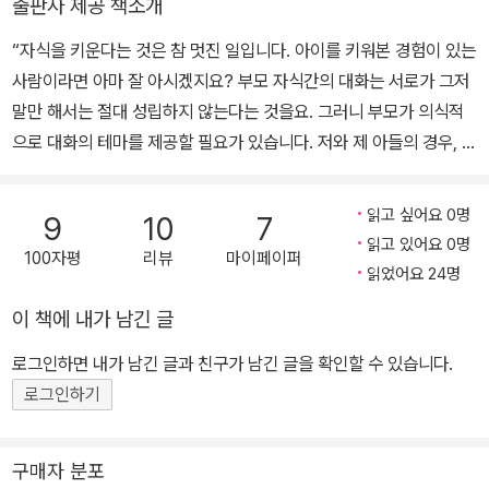
출판사 제공 책소개
플의 뱃사공』 등의 삽화소설이 있으며, 영화감독을 꿈꾸는 아들과의
『부드러운 양상추』, 『수박 향기』, 『하느님의 보트』, 『우는 어른』, 『울
대화를 담은 『로마에서 말하다』를 펴냈다.
“자식을 키운다는 것은 참 멋진 일입니다. 아이를 키워본 경험이 있는
지 않는 아이』, 『등 뒤의 기억』, 『즐겁게 살자, 고민하지 말고』, 『저물
사람이라면 아마 잘 아시겠지요? 부모 자식간의 대화는 서로가 그저
듯 저물지 않는』, 『도토리 마을의 모자 가게』, 『도토리 마을의 빵집』,
말만 해서는 절대 성립하지 않는다는 것을요. 그러니 부모가 의식적
『도토리 마을의 경찰관』, 『까만 크레파스와 요술가게』, 『누에콩의 기
으로 대화의 테마를 제공할 필요가 있습니다. 저와 제 아들의 경우, 그
분 좋은 날』 등이 있다.
테마는 영화였습니다.” “어릴 적 부모님은 나를 책과 함께 영화로 길
러주셨다. 내 인생의 모든 것이라 할 수 있는 지중해를 동경하게 된 계
읽고 싶어요 0명
9
10
7
기도 한 편의 영화를 보고 난 후였다. 그 정도로 나에게 영화와의 만남
읽고 있어요 0명
100자평
리뷰
마이페이퍼
은 매우 결정적인 것이었다.” (<나의 인생은 영화관에서 시작되었다
읽었어요 24명
> 중에서) 어머니와 아들, 영화로 소통하다! 지난 2002년에 펴낸 <
이 책에 내가 남긴 글
나의 인생은 영화관에서 시작되었다>에서 시오노 나나미는 영화평론
가 못지않은 매력적인 서술로 주옥같은 명작들을 독자에게 선사한 적
로그인하면 내가 남긴 글과 친구가 남긴 글을 확인할 수 있습니다.
이 있다. 광적일 정도로 영화를 사랑하는 그의 취향을 고스란히 물려
로그인하기
받은 아들 안토니오 시모네 역시 어릴 때부터 자연스럽게 영화를 많
이 보면서 자랄 수 있었다. 심지어 어린 시절부터 미성년자관람불가
구매자 분포
등급의 영화도 서슴지 않고 보여줬다는 일화가 있을 정도로 시오노