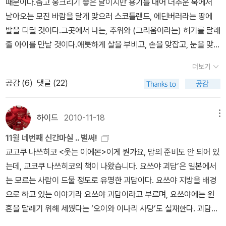
좀더 진지하게 연구와 토론의 주제로 잡고 역사개혁을 해야하는데,
때문에 이들 감독의 모든 작품을 다루고 있지는 않다. 이 책에서 다루
때문이다.춥고 웅크리기 좋은 달이지만 용기를 내어 더추운 북에서
가능이다. 책은 고전 저자의 삶에 대한 간략한 소개에 이어서, 가상적
속에서 그녀는 무엇을 보고 생각하며 느꼈는지 생생한 증언을 통해
자의 독서책속의 이미지에 확 끌렸다. 흡입력있는 사진들이라고 할
일본을 숭앙한 조종의 논문을 따라가기 위해 일본의 논문을 베끼고
는 작품들은 각 꼭지의 주제에 맞는 영화와두 모자가 좋아하는 영화
날아오는 모진 바람을 달게 맞으러 스코틀랜드, 에딘버러라는 땅에
대화를 이어 나간다. 그리고는 고전의 핵심사상을 전달한다. 재미있
많은 명작들을 다시 떠올려감상 했으면 싶다.
까... 책을 읽기위해 떠나는 여행이라.. 저자는 어떤 책의 매력에 이끌
조종의 논문으로 이를 reference하는 짓을 대물림하면서 교수직을
들에 대해 이야기를 하고 있다. 그래서 그런지 내겐 낯선 영화도 많았
발을 디딜 것이다.그곳에서 나는, 추위와 (그리움이라는) 허기를 달래
는 이야기 전개 방식이다.' 짐작엔 고등학생부터 읽을 수 있을 듯싶은
려 여행의 동기를 얻은 것인지 궁금하다.
세습하는 사학계의 기득권자들에겐 바랄 수 없는 일. 이를 위해 조직
고, 나는 좋아하는 영화인데 언급되지 않아 약간은 서운한 부분도 있
줄 아이를 만날 것이다.애틋하게 살을 부비고, 손을 맞잡고, 눈을 맞추
데, 그보다 더 낮은 연령대라면 <만화 서양 철학사>(자음과모음)도
적으로 이어지는 역사와 역사교육의 파괴. 책 자체는 평이한 수준이
었다.여기에 거론되는 감독중 주세페 토르타토레 감독은 시칠리아를
고, 굶주린 수다를 한껏 풀어내면서, 짧은 시간이지만 온 힘을 다해 그
괜찮겠다. 적어도 '철학'이나 '철학사'란 말과 친숙해질 수는 있을 테니
더보기
지만, 이런 많은 고민을 하게 한다. 푹 쉬고, 다음 한 주를 힘차게 맞
배경으로 한 작품들을 다수 만들었다. 자신이 시칠리아 출신이기 때
시간을 만끽하기 위해 풍선처럼 희망을 부풀리고 있다.여행에 가져갈
까.4. 정치/사회강정인 교수의 추천서는 정원오의 <복지국가>(책세
공감 (
6
)
댓글 (22)
이할 것이다. 하루의 업무시간을 4-4로 나누고 나머지 8시간을 잘
문에 누구보다도 더 잘 이해하고 있지 않았을까. 특히 모니카 벨루치
책인지는 모르겠지만, 이번에도 예술/대중문화의 책을 골라본다. 사
상, 2010)다.정치권에서도 '복지'가 화두로 등장하고 있고내년 대선
나눠쓰기 위한 고민을 좀 해보아야할 듯.
가 주연을 맡은 <말레나>라는 작품이무척이나 흥미로웠다.영화 배우
실 어떤 책이라도 좋으리, 끝이 없을 것 같은 비행기 안의 시간 속에서
에서도 쟁점 가운데 하나가 될 듯싶은데, 무엇이 복지이고 복지국가
들영화 배우들에 관한 이야기는 총 7개 꼭지에 등장한다. 첫 테이프
는 책이 있다는 것만으로도 위안이 될 테니.마크 슈미트라는 사람이
인지 안내해주는 책이 될 듯싶다('복지국가 시리즈'도 나오고 있군).
하이드
2010-11-18
메뉴
는 감독에 대한 철저한 신뢰를 보여준 마르첼로 마스트로얀니로 시작
뭐라 말했을 지는 아직 모르겠지만, 대중문화에는 분명 이상한 점이
간략한 분량의 책이지만, 간단한 소개는 이렇다.한국사회에서도 IMF
11월 네번째 신간마실 .. 벌써!
한다. 그에 대한 이야기는 스트론조와 필리오 디 푸타나 이야기로 이
있다. 그 옛날 군부독재 시절에 3S 중 하나가 Screen 이었고 이는
금융위기 이후 사회적 양극화, 고용 불안정, 가족해체 등을 배경으로
교고쿠 나쓰히코 <웃는 이에몬>이게 뭔가요, 맘의 준비도 안 되어 있
어진다. 이는 뒤에 나올 아이스 레이디 이야기와 비슷한 전개를 보여
영화 뿐 아니라 노래와 미디어 매체 전부를 포함한 것이었으니, 이것
‘복지/복지국가’ 담론이 전면에 부상했다. 노숙인과 부랑인 등 우리
는데, 교코쿠 나쓰히코의 책이 나왔습니다. 요쓰야 괴담’은 일본에서
주는데 일단 스트론조와 필리오 디 푸타나 이야기를 해보자. 내가 이
만 해도 우리가 무의식 중에 향유하는 대중적인 문화들에는 분명히
사회의 소외계층과 빈곤문제를 집중적으로 연구해 온 저자는 이 책에
는 모르는 사람이 드물 정도로 유명한 괴담이다. 요쓰야 지방을 배경
부분을 읽으면서 느낀 스토론조는 나쁜 남자, 육식남 이미지라고 할
수상한 낌새가 있다는 반증이 된다.표지에 나온 스머프는 오래 전부
서 복지국가의 정의와 기원, 발전단계, 제도와 유형, 위기와 전망까지
으로 하고 있는 이야기라 요쓰야 괴담이라고 부르며, 요쓰야에는 원
까. 숀 코너리가 그런 남자라니, 난 숀 코너리 참 좋아하는데 말이지.
터 음모론의 주인공이었지, 아마. 좀 야한 얘기도 있었던 것 같고.아무
의 총체적 역사를 특정 이념이나 정치적 입장에서 한발 물러난 객관
혼을 달래기 위해 세웠다는 ‘오이와 이나리 사당’도 실재한다. 괴담의
내가 모르는 숀 코너리를 만난 느낌이었달까. 무드남, 초식남으로 여
튼 신간 중에 가장 흥미로운눈길을 끄는 책.시오노 나나미라는 인물
적 입장에서, 평이한 문체로 서술하고 있다. 이 책의 기본적 전제는
내용은 간단하다. 다미야 집안에 데릴사위로 들어온 이에몬은 마음이