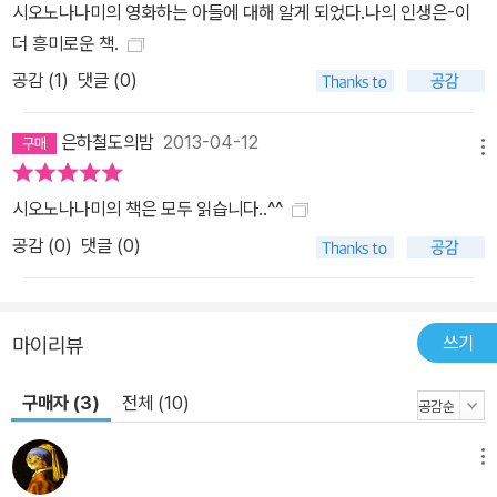
시오노나나미의 영화하는 아들에 대해 알게 되었다.나의 인생은-이
는 일자리를 찾지 못한 젊은이들을 구제한다. 이렇게 독특한 관점으
더 흥미로운 책.
로 현 시대의 세태를 비판하는 그의 시각에서 다시 한 번 ‘모전자전’을
공감 (
1
)
댓글 (0)
실감케 한다. 명불허전名不虛傳, 시대가 바뀌어도 인정받을 수밖에
없는 명감독 열전 이 책에서 가장 많은 부분을 차지하고 있는 내용은
은하철도의밤
2013-04-12
바로 21세기를 대표하는 명감독들과 그들의 작품소개다. 비스콘티,
메뉴
토르나토레, 앨트먼, 큐브릭, 구로사와 아키라, 코폴라, 루멧, 폴락, 이
스트우드 등 자기세계를 확실히 구축한 감독들의 일화도 흥미진진하
시오노나나미의 책은 모두 읽습니다..^^
다. 그중에서도 [루드비히] [로코와 그의 형제들] [저주받은 자들]
공감 (
0
)
댓글 (0)
[애증] [가족의 초상] 등을 만든 비스콘티 감독의 경우 두 번 볼 때 더
깊이 이해할 수 있는 작품을 만든다는 점에서 그 전형이라 손꼽는다.
적어도 두 번은 감상하게 된다는 점에서 비스콘티의 영화가 세월이
쓰기
마이리뷰
지나도 퇴색하지 않는 이유다. 또한 “해서는 안 되는 일이란 걸 알면
서도 하는 것이 인간, 그 부조리함을 아름답게 그리는 것이 예술”이라
구매자 (3)
전체 (10)
고 하며 그를 높이 평가한다. 큐브릭 감독에 대해선 “영화를 대하는
그의 자세, 달리 말해서 하고 싶은 말에 억지로 색을 입히지 않는 태
메뉴
도. 당당하게 직구를 날리는 자세 때문에 그의 영화를 좋아한다”며 만