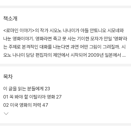
책소개
<로마인 이야기>의 작가 시오노 나나미가 아들 안토니오 시모네와
나눈 영화이야기. 영화라면 죽고 못 사는 기이한 모자가 만일 '영화'라
는 주제로 본격적인 대화를 나눈다면 과연 어떤 그림이 그려질까. 시
오노 나나미 담당 편집자의 제안에서 시작되어 2009년 일본에서 펴
낸 <로마에서 말하다>는 '아들과 나눈 영화 이야기'이자 부모와 자식
의 소통과 공감에 대한 책이다.
목차
광적일 정도로 영화를 사랑하는 시오노 나나미. 어머니의 취향을 고
이 글을 읽는 분들에게 23
스란히 물려받은 아들 안토니오 시모네 역시 어릴 때부터 자연스럽게
01 꼭 봐야 할 이탈리아 영화 27
영화를 많이 보면서 자랄 수 있었다. 심지어 어린 시절부터 미성년자
02 미국 영화의 저력 47
관람불가 등급의 영화도 서슴지 않고 보여줬다는 일화가 있을 정도로
시오노 나나미의 영화 교육관은 파격 그 이상이었다.