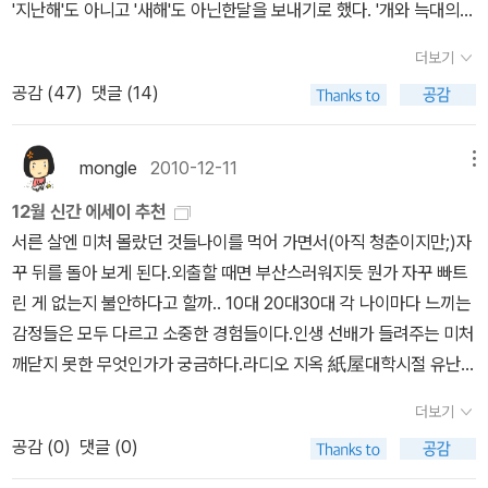
장인이야 이건 거의 불가능한데, 나 역시 남의 일을 하던 시절엔 감히
단순히 총을 마구잡이로 난사하는 영화가 아니라 탄탄한 스토리를 바
'지난해'도 아니고 '새해'도 아닌한달을 보내기로 했다. '개와 늑대의
꿈꾸지 못했던 삷이다. 모든 사람이 자영업자가 될 수도 없고 되어서
탕으로 한다.촘촘한 복선이 깔린 영화랄까. 나도 이런 영화, 아주좋아
시간'처럼, 이런시간을 표현해주는 그럴 듯한 말도 있었으면 싶다.오
더보기
도 안되는 일이니까, 자신의 현 위치에서 가능한 방법을 찾을 일이다.
한다.일본 영화는 큐트한 <훌라 걸스>, 퍼니한 <선거>, 그리고 리스
전에 병원으로 나서기 전에'1월의 읽을 만한 책'을 급하게 골라본다
공감 (
47
)
댓글 (14)
이건 달리 정답도 없고, 내 맘대로 되는 것도 아니니까 설사 실행이
펙트할 수 있는 <굿바이> 세편이 소개된다. 모두 일본 영화의 저력을
(간행물윤리위원회의 리스트는 진작 올라와 있다).왠지 부지런하다
어렵다고 해도 좌절한 일은 아니다. 요즘은 시들해진 시오노 나나미.
보여주는 작품이며, 특히 선거의 경우에는 일본 선거 시스템과 이탈
는 인상을 줄 듯싶어서...1. 문학정과리 교수가 추천한 문학분야의 책
이 책은 우연히 구해서 우연히 설렁설렁 읽었다. 영화도 이야기도 딱
리아의 선거 시스템을 비교해서 이야기하고 있다.독일 영화의 경우 <
은 로버트 피어시그의 <선과 모터사이클 관리술>(문학과지성사, 20
mongle
2010-12-11
메뉴
히 공감되는 것도 없었고, 솔직히 왜 이런 이야기가 책으로 나왔을까
타인의 삶>이란 영화가 소개되어 있다.공산국가 시절 다른 사람의 삶
10)이다.'저 옛날 브왈로(Boileau)가 “마침내 말레르브가 왔도
12월 신간 에세이 추천
하는 생각도 많이 했다. 시오노 나나미야 일본과 한국에서 워낙 유명
을 감시하던 한 남자의 이야기에 관한 내용인데, 무척 흥미로웠다. 언
다!”라고 감격했듯이, “마침내 이 책이 왔도다!”라고 외치는 순간이
서른 살엔 미처 몰랐던 것들나이를 먹어 가면서(아직 청춘이지만;)자
한 작가라는 것에 이견이 있을 수 없겠지만, 그 아들내미가 뭘 이루었
젠가 꼭 한 번 보고싶은 영화다.그외의 영화 이야기중에는다 식은 후
가끔은 있는 법이다. <선과 모터사이클 관리술>도 그런 책 중의 하나
꾸 뒤를 돌아 보게 된다.외출할 때면 부산스러워지듯 뭔가 자꾸 빠트
다고? 엄마와 아들의 대담형식을 빌렸지만, 이건 엄연히 영화와 문
에 제공되는요리같은 복수를 다룬 복수 영화, 과거는 현재에도 반복
이다. 출간 즉시(1973) 전 세계에 큰 반향을 일으킨 이 소설은, 한국
린 게 없는지 불안하다고 할까.. 10대 20대30대 각 나이마다 느끼는
화에 대한 이야기인데, 당시 헐리우드에서 말하자면 비서의 비서 정
될 것이다라는 느낌을 주는 영화들과 안토니오 시모네가 정의하는 B
의 식자들에게도 곧바로 알려져 적지 않은 사람들이 이 책을 읽을 날
감정들은 모두 다르고 소중한 경험들이다.인생 선배가 들려주는 미처
도로 일한 경력 몇 차례, 이탈리아에서도 딱 그 정도의 경력을 가진 영
급 영화에 대한 이야기가 나온다. 안토니오 시모네의B급 영화에 대한
을 기다렸다. 그러나 아무도 이 책을 한국어로 옮기는 작업에 착수하
깨닫지 못한 무엇인가가 궁금하다.라디오 지옥 紙屋대학시절 유난히
화판의 언저리 인사가 무슨 깊은 통찰을 보여줄 수 있다고? 이건 좀
정의가무척 흥미롭다. 첫째로 예술작품을 지향하지 않아 유명영화제
지 않았다.'라고 소감을 적고 있는데, 다소 과장됐다. <선을 찾는 늑대
라디오를 끼고 살았다. 그렇다, 나는라디오 애청자였고, 내 텅빈 방안
심한 말로 엄마가 아들의 경력을 만들어주려는 안쓰러운 시도 이상도
에서는 절대로 상을 받지 못하는 영화들, 둘째로평론가들에게는 무시
>(고려원, 1991)라고 출간된 적이 있기 때문이다. 419쪽이면 발췌
더보기
을 수다스러운 공기로 가득 채워 준 유일한벗이었다.수많은 사연들과
이하도 아닌 것으로 보인다. 그러니까, 못내 내 귀여운 아들이 뻗어나
당해도 관객 동원에는 성공하는 영화들이다. 우리가 흔히 말하는 B급
본도 아니었을 듯싶다. 물론 절판된 지 오래된 만큼 이제라도 더 좋은
공감 (
0
)
댓글 (0)
음악을 함께 호흡하며 웃고 울었던 기억이 난다. 내가 감지하지 못했
가지 못하는게 아쉬운 엄마는 아들과의 대담집을 통해 아들을 밀어주
영화란 것과는 상당히 다른 의미의 B급 영화 이야기는 무척 흥미로웠
번역본이 나온 건 반가운 일이다. 순전히 '모터사이클'을 같이 탄다는
던 라디오 건넛방 이야기가 궁금하기도 하고, 라디오PD의 에세이를