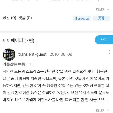
화판에 대한 지식이 깊다고나 할까.그래서 그런지 영화에 대한 비판
많이 하고 있다만(마스트로얀니는 왜 여자에게 인기가 많은가, 인기
장시켰다. 만일 후속편이 나온다면 “게코와 형태가 다른 또 다른 희생
같이 같은 영화의 감성과 느낌을 대담형식으로 이야기 하였다. 책의
이나 정곡을 찌르는 이야기들이 무척이나 진실되게 다가왔다. 그래서
더보기
많은 남자의 두 가지 타입 같은 챕터) 그래도조금은 맥이 빠진다.아마
양을 내세울 것”이라는 대목에서 시모네의 예리한 평론이 돋보인다.
말미는 클린트 이스트우드 감독의 영화로 마무리를 지었다. 영화 아
더 재미있었던 것인지도 모르고.책 표지를 보면 총 네편의 영화의 한
도 그건 순전히 내 짐작인데 사랑하는 아들을 위한 시오노 나나미의
공감 (
0
)
댓글 (0)
“ ‘태양 아래 새로운 것은 없다’는 말이 인간 사회의 진실을 반영하고
버지의 이름으로와 이오지마에서 온 편지는 반드시 보아야 할 걸작이
장면이 나와 있다. 왼쪽 위는 로미오와 줄리엣, 오른쪽 위는 스파이더
배려가 아닐까 한다. 한때 영화산업에 종사하였다지만 지금은 그저 3
있다는 점에는 찬성해요. 하지만 그렇다고 포기한 채 아무것도 안 할
라는데 동의한다. 밀리언 박스 베이비 역시 .....
맨, 왼쪽 아래는 사브리나, 오른쪽 아래는 시네마 천국이다. 모두 내가
0대 후반의 백수( 책에 보면 엄마의 저술활동을 돕고 있다고 소개되
수는 없죠. (……) 우리 세대는 그렇지 않아요. 우리는 자신감을 확립
재미있게 봤고 좋아하는 영화라 참 반갑다. 특히로미오와 줄리엣에서
어 있다)로 추정되는 아들을 저술가로 데뷔시키기 위해 엄마가 자신
하기 위해 절대적인 직업조차 갖기가 힘든 세대예요.” (본문 329~3
쓰기
마이페이퍼 (7편)
줄리엣 역할을 맡은 올리비아 핫세는 내게 있어 영원한 줄리엣이다.
의 네임 밸류를 이용한게 아닐까 하는.... 솔직히 안토니오 시모네라는
30쪽) 이와 함께 실업문제를 다룬 [폴링 다운](1993) 역시 인생을
줄리엣하면 올리비아 핫세, 올리비아 핫세라고 하면 줄리엣. 나에게
시오노 나나미 '아드님'이 전하는 영화촬영 현장의 뒷얘기라든지 영화
파멸로 몰고 가는 주인공을 통해 실업이 그저 단순히 생활수단을 빼
transient-guest
2016-08-08
메뉴
다른 줄리엣은 필요없달까. 그리고흑백영화라고 하면 오드리 햅번이
에 대한 견해를 듣고 싶어 많은 이들이 이 책을 사서 보지는 않을텐데
앗기는 정도가 아니라 개인의 존엄성과 사회문제로 커질 수 있다는
가을같은 여름
다. 난 고전을 꽤 좋아해서 오드리 햅번이 등장하는 영화는 거의 다 봤
하는 생각을 해본다. 속된 말로 '시오노 나나미가 쓴 영화에세이'라는
점을 비판하고 있는 수작이다. 이미 실업문제는 한국뿐만 아니라 전
적당한 노동과 스트레스는 건강한 삶을 위한 필수요건이다. 행복한
고, 그중에서 로마의 휴일은 여러 번 봤다. (로마의 휴일을 좋아하는
낚시에 제대로 걸린 느낌이다.그래도 책 전반에 걸친 모자간의 대화
세계적으로 간과할 수 없는 이슈가 되었다. 이에 대해 시모네 또한 절
삶은 좀더 마음에 치중한 것으로써, 물론 이런 것들이 전혀 없어도 가
팬들은 정말 많을 것이다)이런, 표지 이야기만 하다가 날 새겠다.본문
가 아주 수준미달은 아니니 영화, 특히 올드영화에 관심 많은 분들은
대 희망적일 수 없는 현실을 비판하고 있다. 이렇게 이 책에서 시오노
능하겠지만, 건강한 삶이 꼭 행복한 삶일 수는 없는 것처럼 행복한 삶
은 총 31개의 꼭지로 이루어져 있다.340페이지의 분량인 것을 감안
일독해도 그리 나쁘지 않으리라. 하지만 나처럼 시오노 나나미의 글
나나미와 시모네가 나눈 대화 속에는 세대차를 극복하고 서로 공감하
이 건강한 삶이란 등식은 성립하지 않는다. 오전 11시 정도에 운동도
한다면, 각각의 꼭지에서 다루는 내용이 그다지 많지 않다는 것을 짐
을 읽고 싶어 이 책을선택한 분들이라면 조금은 실망을 할지도 모르
는 명작들이 속속 등장한다. 수십 년의 세월이 지나도 그 빛이 퇴색되
마치고 빵으로 가볍게 아침식사를 마친 후 커피를 한 잔 사들고 역시
작할 수 있다. 하지만, 각 꼭지들은 여러가지 의미에서 다른 꼭지들과
겠다.
지 않는 명작들은 지금도 여전히 우리에게 감동을 선사한다. 가을에
BN카페에 앉아서 글을 써보거나 책을 뒤적거리는 짓은 바쁜 한 주를
연관되어 있는 내용이 많았다. 그래서 난 책을 읽으면서 총 네개의 카
서 겨울로 넘어가는 이 계절, 시오노 모자가 추천하는 영화를 보면서
더보기