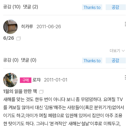
보낸 후 일요일을 보내는 가장 멋진 방법들 중 하나이다. 예전에 자계
테고리로 나누어 이 책을 정리해 봤다.이탈리아 영화 · 미국 영화 · 일
잠시 일상의 무게를 내려놓고 꿈꿀 수 있는 시간을 가지면 어떨까.
공감 (
10
)
댓글 (2)
서를 엄청나가 읽던 시절이 있었다. 목마른 사람이 물을 구하게 마련
본 영화 · 독일영화시오노 나나미의 아들 안토니오 시모네는 이탈리
이라서 역시 그 시기는 꽤나 힘들게 지나난 5년의 초입이었는데, 그
아인이다. 이탈리아인으로서 외국인에게 소개해주고 싶은영화가 10
런 책들 중 어디선가 하루에 딱 4시간을 집중해서 일하고 나머지 시
편 소개되어 있는데, 그 형식은 네오리얼리즘, 희비극,희극, 코스튬 대
히카루
2011-06-26
메뉴
간에는 집중력이 낮아도 무방한 잡무를 처리하면서 가능하면 자기가
작등으로 나뉘어 지지만 그 속내용은 이탈리아라는 나라와 이탈리아
6/26
원하는 것을 하면 좋다는 식의 이야기를 했는데, 나중에 보니 니어링
인들에 대한 진실한 이야기를 바탕으로 하고 있다. 특히 2차 세계대
부부가 살아간 모습을 적당하게 각색해서 자기이론을 펼쳤던 것 같
전에서 패망한 후 만들어진 영화가 많은데, 객관적이면서도 진실한
더보기
다. 사실 하루에 딱 네 시간의 노동으로 생계를 유지하는건 무척 어려
내용으로 만들어진 영화를 소개하고 있다.미국 영화에 관해서는 78
공감 (
0
)
댓글 (0)
운 일이다. 특히 삶의 수준과 함께 그 생활을 뒷받침하는 비용이 매우
회 아카데미상 수상식에서 상을 받은 <크래쉬>, <앙코르>, <카포티
높아진 지금은 더욱 그렇다. 하지만, 말 그대로 따라하지는 못해도,
>를 중심으로 이야기를 하는꼭지와미국적인 영화를 소개하는 꼭지로
로쟈
2011-01-01
메뉴
일하는 시간을 대략 2-3등분 하고 오전 4시간을 집중해서 일한 후 그
나뉘어 진다. 미국적인 영화로는 스파르타인들을 다룬 <300>이 거
나머지의 오후 4시간 정도를 reserve로 삼아 특별히 바쁘지 않다면
론되는데, 역사는 무시해도 죽음을 두려워하지 않는 남성들의 전투란
1월의 읽을 만한 책
책을 읽거나 서류정리, 간단한 상담, 이런 것들로 구성하여 일정이 잡
것을 멋지게 잘 표현했다는 글이 참 재미있다.그외의 미국적인 영화
새해를 맞는 것도 한두 번이 아니다 보니 좀 무덤덤하다. 요며칠 TV
히면 어느 정도의 효율과 여유라는 두 마리 토끼를 잡을 수도 있다고
로는 <스팅>타입의 영화다. 이런 영화는'질 좋은 악이 머리를 써서
를 켜보질 않아서 대신 '감동'해주는 사람들이(혹은 분위기가)없어서
생각한다. 나같은 자영업자는 이런 삶이 가능한데, 내가 일을 끌고가
질 나쁜 악을 섬멸한다'는 줄거리를 가진다. 악당이 악당을 쳐부시지
이기도 하고,아이가 며칠 폐렴으로 입원해 있어서 집안이 아주 조용
는 등의 방식으로 일정을 조정하고 확립할 수 있기 때문이다. 일반 직
만 그중에서도 좋은 악당이 있고 나쁜 악당이 존재한다. 이런 영화는
한 탓이기도 하다. 그러니 '본격적인' 새해는'설날'이후로 미뤄두고,