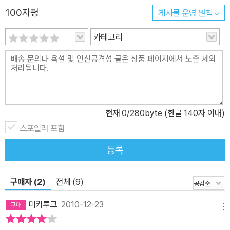
영화계에서 궂은일도 마다하지 않았던 그의 생생한 증언이 실려 있
100자평
게시물 운영 원칙
다. 그는 미국과 이탈리아의 영화산업이 근본적으로 어떻게 다른지
카테고리
관계자가 아니면 잘 알기 힘든 이야기도 서슴없이 던진다. “미국 사람
들은 영화제작을 사업이라고 생각해요. 반면 이탈리아 사람들은 예술
이라고 믿죠. 사업하는 사람들은 빈틈없이 조직을 만들어, 각자가 담
당한 분야를 명확하게 가릅니다. 하지만 예술은 자신의 재능을 마음
껏 발휘하는 것이 가장 중요하니까, 이탈리아에서는 조직을 잘 정비
하거나 담당 분야를 분명하게 가르는 것은 오히려 재능 발휘에 방해
현재
0
/280byte (한글 140자 이내)
가 된다고 해서 부정하는 경향이 있어요.”(본문 80쪽) 특히 [총독]을
스포일러 포함
촬영한 시칠리아는 마피아가 지역 문화의 하나라고 생각될 정도로 그
등록
영향력이 영화제작까지 미친다고 한다. 제작비 절감 차원에서 엑스트
라 같은 인력은 현지에서 조달해야 하는데 이럴 경우 용역 업체인 마
피아의 손을 빌리지 않을 수 없단다. 범죄조직이니 당연히 없애야 마
구매자 (2)
전체 (9)
땅하지만, 어떤 의미에서는 빈민구제기관이기도 하고, 생활이 궁핍한
미키루크
2010-12-23
사람에게 원조하는 제공자의 역할을 하는 마피아는 시스템이 공정하
메뉴
지 못한 사회에서, 유능하고 의욕적이지만 자신의 재능을 살릴 수 있