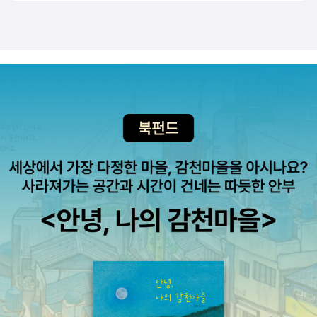
지...요절한 배우들에 이름을 올린 배우들은 히스 레저, 리버 피닉스,
는 계기로 삼아도 좋겠다.자본주의와 '돈'은 또 긴밀하게 연결된 주제
간, 인생에 대한 성찰이 빛을 발한다.음악+ 문학을 크게 많이 좋아하
브래드 랜프로. 그들의 영화에 대한 이야기와 더불어 이들을 압박해
인데, 화폐에 대한 인문학적 성찰을 담은 이마무라 히토시의 <화폐인
지는 않지만, 가즈오 이시구로의 '단편' 이라는 건 좀 궁금합니다.최갑
죽음으로 몰고간 영화계 시스템에 대한 이야기도 이어진다. 브래드
문학>(자음과모음, 2010)도 나로선 이달에 읽고픈 책이다. 이마무라
수 <잘 지내나요, 내 인생>... 김갑수인줄 알고 클릭했다. 여행작가 ..
랜프로는 누군가 했더니, <죽음보다 무서운 비밀>에 나왔던 배우였
는 믿을 만한 저자이기도 하고. 교과서 성격의 책으론 <화폐의 종말>
인가? 미리보기에 있는 그림자 셀카가 있는 책 따위는 정말 질색이지
다. 지금은 얼굴도 가물가물하지만, 영화는 꽤나 인상적이었다. 영화
(이른아침, 2010)도 있다. <달러>(이른아침, 2009)은 갖고 있는 책
만, 이왕 클릭한거 목차도 보고, 책속에서도 봅니다.할 수 있는 일보다
는 주연으로 완성되지 않는다. 난 조연 배우들도 무척이나 좋아하는
이니(아, 나도 '달러'를 갖고 있구나!) 이 참에 좀 들여다볼 수도 있겠
할 수 없는 일을 더 확실하게 알 수 있는 나이. 새로운 직장을 위해 이
데, 여기에서 언급된 배우들 중 채즈 팔민테리는 나도 무척 좋아하는
다.적다보니 이른 아침부터 '돈 생각' '돈 타령'이군...6. 과학장경애 동
력서를 쓰기가 쑥스러운 나이, 자신이 더 이상 특별한 존재가 아니라
배우이다. 무척 강한 인상을 주는 배우라 조연으로 잘 어울릴 것 같지
아사이언스 기획실장이 추천한 책은 에드워드 윌슨의 <바이오필리아
는 것을 알게 되는 나이. 따뜻한 공기가 빠져 가는 벌룬처럼 서서히 추
않으면서도 기막히게 조연을 연기하는 배우. 가끔 이런 생각이 든다.
>(사이언스북스, 2010)이다.이미 소개한 적이 있는 책인데, 추천의
락하고 있다는 느낌이 들기 시작하는 나이. 기율과 위계 의식과 연대
조연 배우들이 주역 배우들 보다 연기를 더 능숙하게 한다고. 요즘 영
변은 이렇다. <개미>, <인간의 본성에 대하여>로 유명한 사회생물학
의식, 이런 것들에 대해 서서히 신경을 쓰게 되는 나이. 도대체 어찌할
화판은 90%이상이 그렇지 않을까?영화판 뒷담화안토니오 시모네
자인 에드워드 윌슨이 20년도 훨씬 전에 쓴 이 책을 생물다양성의 해
수 없는 편견이 서서히 쌓여 가는 나이. 하지만 상대방의 편견을 존중
는 영화 감독을 꿈꾸며 지금은 어시스턴트로 일하고 있다. 그런 그가
인 올해에 읽어보길 추천한다. 우리의 생명 사랑이 유전자에 새겨져
하기는 어려운 나이. 자신이 지워지지 않는 얼룩인지도 모른다는 생
들려주는 영화판의 이야기는 일반인인 내가 보기에 무척이나 흥미로
있는 본능적인 성향이라고 말하는 저자의 이야기를 따라 가다보면 자
각이 드는 나이. - <서른과 마흔 사이> 중에서스무살도 이용하지 말
운 부분이 아닐 수 없는데 이탈리아와 미국 영화 제작에 모두 참가한
연스럽게 주변의 보이는 것과 보이지 않는 자연 그 자체에 애정어린
고, 서른살도 이용하지 말며, 서른과 마흔 사이도 이용하지 말란 말야!
경험이 있기에 두 나라 간의 영화 제작 시스템에 대한 이야기가 무척
눈길이 머물기 때문이다. 올해는 에드워드 윌슨의 <사회생물학> 개
라고 투덜거리지만, 약간 공감 가는 글이기도 합니다.소녀 감성 돋는
흥미롭다. 그가 보는 미국 영화는 상업이고, 이탈리아는 예술을 지향
정 번역판도 출간될 예정이어서 기대가 된다. <생명의 미래>(사이언
저 표지는 또 뭐람, 아저씨 작가면서. 라고도 투덜거리지만, 살지도 모