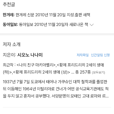
추천글
시오노 나나미와 안토니오 시모네는 1940년대 이탈리아 네오리얼리
즘 영화부터 2000년 이후 블록버스터까지 총 140편의 영화를 이야
한겨레:
한겨레 신문 2010년 11월 20일 지성.출판 새책
기하는데 전혀 막힘이 없다. 척 하면 척, 그야말로 환상의 궁합을 자랑
동아일보:
동아일보 2010년 11월 20일자 새로나온 책
하는 파트너처럼 종횡무진 대화를 이끌어나간다. 독자들이 이 책에
등장하는 영화를 잘 알지 못하더라도 단숨에 읽어내려갈 수 있도록
적절한 설명과 해설을 각 장 끝에 덧붙였다.
저자 소개
지은이:
시오노 나나미
특히 안토니오 시모네는 미국과 이탈리아에서 [스파이더맨 2] [로드
저자파일
신간알림 신청
오브 독타운]과 [총독] 등에서 어시스턴트로 일한 이력이 있다. 험난
최근작 :
<나의 친구 마키아벨리>
,
<황제 프리드리히 2세의 생애
한 영화계에서 궂은일도 마다하지 않았던 그의 생생한 증언이 실려
(하)>
,
<황제 프리드리히 2세의 생애 (상)>
… 총 257종
(모두보기)
있다. 그는 미국과 이탈리아의 영화산업이 근본적으로 어떻게 다른지
1937년 7월 7일 도쿄에서 태어나 가쿠슈인 대학 철학과를 졸업한
관계자가 아니면 잘 알기 힘든 이야기도 서슴없이 던진다.
뒤 이듬해인 1964년 이탈리아로 건너가 어떤 공식교육기관에도 적
을 두지 않고 혼자서 공부했다. 서양문명의 모태인 고대 로마와 르네
상스의 역사현장을 발로 취재하며 40년이 넘는 세월 동안 로마사에
천착하고 있는 그는 기존의 관념을 파괴하는 도전적 역사해석과 소설