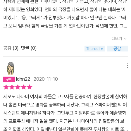
사랑과 연애에 관한 이야기였다. 적당히 가볍고, 적당히 웃기며, 적당
오래된 영화들이 대부분이지만) 조예도 깊어 영화를 소재삼아 쓴 <나
흔여덟 살에 연기한 [스팅](1973)에서 폴 뉴먼은 활짝 피었어. 그 영
히 재미있는 영화였다. 엄마와 극장을 나오면서 둘이 나눈 대화는 '재
의 인생은 영화관에서 시작되었다>도 재미있게 읽은 기억이 난다. 어
화에서 그는 아름답게 빛나지. 젊었을 때보다 훨씬 아름답게. (……)
미있네.' , '응, 그러게.' 가 전부였다. 거짓말 하나 안보탠 실화다. 그러
차피 시오노 나나미의 책을 읽는 것은 영화 자체의 이야기 보다 영화
폴 뉴먼은 온화하고 따스한 존재감으로 괜찮으시면 잠시 여기 앉아보
고 보니 엄마와 함께 극장을 가본 게 얼마만이던가. 작년에 한번, 그전
를 소재로 삼아 펼치는 그녀의 인물론(특히 남자론)이나 주장들이 재
시지요, 라는 식으로 관객에게 다가와. 그러니 여자 관객은, 기꺼이,
에는... 거의 십년전? 그러고 보니 아버지랑 극장에 가서 봤던 첫 영화
미있었기 때문이다. 그래서 내가 보지못한 영화들을 소재로한 글들도
라고 대답할 수밖에.”(본문 315쪽) 한편 일찍 스러져간 배우에 대한
더보기
가 생각난다. 벤허였다. 긴 러닝타임에 당시 초등학생이었던 나와 동
재미있게 읽을 수 있었는지 모르겠다.이제 이 책 < 로마에서 말하다>
안타까움도 담겨 있다. [다크 나이트]의 조커로 분한 뒤 약물중독으로
공감 (
3
)
댓글 (0)
생은 그 이야기의 배경을 이해조차 하지 못할 나이였다. 그 영화를 보
에 대한 얘기를 해보자. 일단 책표지에 지은이가 시오노 나나미로되
세상을 떠난 히스 레저를 예로 들며 할리우드 배우들의 편협한 인간
고 기억나는 장면은 마차 경주 장면이었다. 한바퀴를 돌 때마다 물고
어 있지만(알라딘 책소개에는 공동저자로되어있다)조금은 수정이 필
관계와 스트레스에 대한 경고도 빼놓지 않는다. 시모네는 유망하고
기 조각을 한마리씩 올리던가, 내리던가. 그때의 기억은 그정도밖에
메뉴
요할 것 같다. 책 전반적인 내용을 보면 이야기의 80 ~ 90% 이상은
젊은 배우를 쉴 틈 없이 다수의 영화에 출연시키는 제작 시스템을 경
남아 있지 않지만, 그후에 벤허를 볼 때마다 아버지 생각을 하곤 한다.
아들인 안토니오 시모네가 하고 있다. 일부 장에서는 시오노 나나미
ldhn22
2020-11-10
계해야 한다고 말하는데, 이 또한 그가 직접 영화제작에 참여했기에
(오해없으시길, 아버지는 지금도 곁에 계신다. 그저 아버지와 영화를
의 이야기도 제법 등장하지만 대부분은 시오노 나나미가 화두를 던지
알 수 있는 비하인드 스토리다. 옛날 영화를 보며 지금을 생각한다 19
보러 처음 극장에 갔던 날이 유난히 생각에 오래 남아서이다.)『로마
면 아들이 거의 다 이야기를 주도하고 시오노 나나미는 맞장구를 쳐
87년에 개봉한 [월 스트리트]에 대한 이야기는 속편 [월 스트리트:
시오노 나나미 여사의 아들은 고고사를 전공하여 현장발굴에 참여하
에서 말하다』는 로마인 이야기로 유명한 작가 시오노 나나미와 그의
주거나 약간 거드는 형식을 취하고 있다. 따라서 시오노 나나미 특유
머니 네버 슬립스](2010)를 본 독자라면 더욱 반가울 만한 부분이다.
다 홀연 미국으로 영화를 공부하러 떠났다. 그리고 스파이더맨2의 어
아들 안토니오 시모네가 나눈 영화에 관한 이야기이다. 아들인 안토
의 글을 기대하고 이 책을 사거나 보는 독자 입장에서는 실망스러울
미국의 경제 혼란을 이미 20년 전에 예견한 [월 스트리트]는 당시 사
시스턴트 매니져일을 하다가 그만두고 이탈리아로 돌아와 예술영화
니오 시모네는 영화 감독을 꿈꾸는 사람으로 이 책이 씌어질 당시 어
수밖에 없다. 물론 그 어머니에 그 아들이라고 일부 장에서는 시오노
회가 직시하지 못한 현상, 즉 목적을 위해서 수단과 방법을 가리지 않
의 프로듀싱 매니져 일을 했다. 지금은 나나미여사의 집필활동의 보
시스턴트로 일하고 있었다. 그래서 그런지 영화에 대한 지식이나 영
나나미의 말이라고 해도 좋을 정도로 시오노 취향의 표현들을 아들도
고 부를 독점해 축적하는 거대 조직을 대표하는 게코라는 인물을 등
조 역할을 하였다. 어릴때부터 일본만화에 푹빠진 두사람의 따로 또