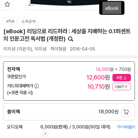
ePub
소득공제
[eBook] 리딩으로 리드하라 : 세상을 지배하는 0.1퍼센트
의 인문고전 독서법 (개정판)
이지성
(지은이),
이지성
차이정원
2016-04-05
전자책
14,000
원 + 700원
12,600
원
쿠폰할인가
쿠폰
10,710
원
카드최대혜택가
더보기
(+쿠폰 적용 시)
종이책
18,000
원
오디오북
6,000원(판매) / 3,000원(90일 대여)
미리듣기