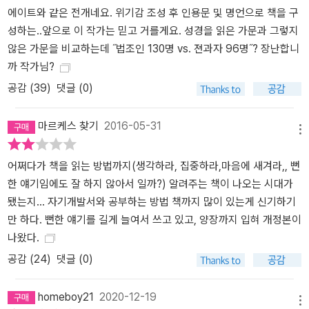
에이트와 같은 전개네요. 위기감 조성 후 인용문 및 명언으로 책을 구
어려서부터 인문고전 독서교육을 받았고 대학 총장을 지낸 조너선 에
성하는..앞으로 이 작가는 믿고 거를게요. 성경을 읽은 가문과 그렇지
드워즈 가문 5대와 동시기 같은 경제력을 가졌던 슐츠 가문의 5대를
않은 가문을 비교하는데 ˝법조인 130명 vs. 젼과자 96명˝? 장난합니
비교한 뉴욕시 교육위원회의 조사 결과를 옮기면서, 인문고전 독서가
까 작가님?
개인의 삶뿐 아니라 가문과 나라의 운명을 바꾼다는 결론에 도달한
다. “무언가 세상이 잘못되었다고 느껴지거든 낙담하거나 한탄할 시
공감 (
39
)
댓글 (0)
간에 인문고전을 펴길 권한다. 천 년이 넘은 지혜의 산삼을 두뇌에게
실컷 먹이기를 권한다. 그러면 언젠가 반드시 당신 자신이 혁명적으
마르케스 찾기
2016-05-31
메뉴
로 변하고, 당신 가문에 인문고전 독서의 전통이 생기게 될 것이다. 그
리고 당신의 가문에서 배출된 인재들이 우리나라와 세계와 인류의 역
어쩌다가 책을 읽는 방법까지(생각하라, 집중하라,마음에 새겨라,, 뻔
사를 바꾸는 위대한 일을 하게 될 것이다.” _57쪽 리더를 길러내는 인
한 얘기임에도 잘 하지 않아서 일까?) 알려주는 책이 나오는 시대가
문고전 독서 카를 비테는 어떻게 지능이 떨어지는 자기 아들을 천재
됐는지... 자기개발서와 공부하는 방법 책까지 많이 있는게 신기하기
로 길러냈을까? 클래식음악가 장한나는 왜 하버드 철학과를 선택했
만 하다. 뻔한 얘기를 길게 늘여서 쓰고 있고, 양장까지 입혀 개정본이
을까? 삼류 학교로 알려진 시카고 대학은 어떻게 노벨상의 왕국이 되
나왔다.
었을까? 2장에서는 단순한 지식 축적을 위한 교육이 아닌, 삶을 변화
공감 (
24
)
댓글 (0)
시키는 지혜를 기르기 위한 인문고전 독서교육이 소개된다. 저자는
여러 명사들의 사례뿐 아니라 자신이 현직 초등학교 교사로 있을 때
homeboy21
2020-12-19
의 소중한 체험을 소개한다. 철학고전을 읽은 아이들에게 일어난 ‘물
메뉴