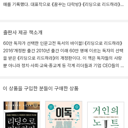
매를 기록했다. 대표작으로 《꿈꾸는 다락방》 《리딩으로 리드하라》
《에이트》 《에이트 씽크》 등이 있다. 주요 저서들은 미국, 중국, 대만,
일본, 베트남, 인도네시아 등에서 번역 출간되었다. 유튜브 / 이지성tv
폴레폴레 / cafe.daum.net/wfwijs 페이스북 / fb.com/wfwejisung
출판사 제공 책소개
60만 독자가 선택한 인문고전 독서의 바이블! 《리딩으로 리드하라》
2016’개정판 출간 2010년 출간 이래 60만 명에 이르는 독자의 선택
을 받은 《리딩으로 리드하라》의 개정판이다. 이 책은 독자들의 사랑
뿐 아니라 정치·사회·교육·종교계 등 각계 리더들과 기업 CEO들의 필
독서로 손꼽혔고, 언론으로부터 ‘대한민국에 인문학 열풍을 불러온
책’이라는 평가를 받았다. 나아가 대학에 ‘인문고전 100권 읽기’ 교육
과정이 생기는 계기를 마련했고, 부모들과 교사들 사이에서 인문고전
이 상품을 구입한 분들이 구매한 상품
독서교육 열풍을 일으켰다. 전국 각지에서 인문고전 독서모임을 유행
시키기도 했다. 인문학으로 자기계발을 한다는 것. 지금, 왜 인문고전
독서인가. 저자 이지성은 ‘개정판을 출간하며’에 밝힌 소회에서, “깨
달음과 사랑의 실천이 없다면 인문고전 독서는 지극히 헛된 것”이라
면서 “책 읽기와 강의 듣기가 중심인, 조선 시대 주자학 공부나 오늘