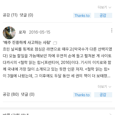
더보기
공감 (
11
)
댓글 (0)
로쟈
2016-05-15
메뉴
'매주 진중하게 사고하는 사람'
흐린 날씨를 핑계로 점심은 라면으로 때우고(막국수가 다른 선택지였
다) 오늘 할일을 가늠해보던 차에 우연히 손에 들고 펼쳐본 게 사이토
다카시의 <철학 읽는 힘>(프런티어, 2016)이다. 기시미 이치로와 함
께 국내에 가장 많이 소개되고 있는 듯한 인문 저자. <철학 읽는 힘>
이 3월에 나왔는데, 그 이후에도 두달 동안 세 권의 책이 더 보태졌다.
정확하게 말하면 이달에만 세 권이 나왔다. 다작의 저자이기도 하지
더보기
만 그의 거의 모든 책이 국내에 번역되는 추세가 아닌가 한다. 이유
공감 (
80
)
댓글 (0)
야 물론 팔리기 때문이다. 요즘처럼 불황기에 고정 독자층을 거느리
고 있으면서 심심찮게 터뜨려주는 저자라면 출판사들로선 유혹적일
수밖에 없다. 그럼에도 부쩍 많이 소개되는 건 작년에 나왔던 <혼자