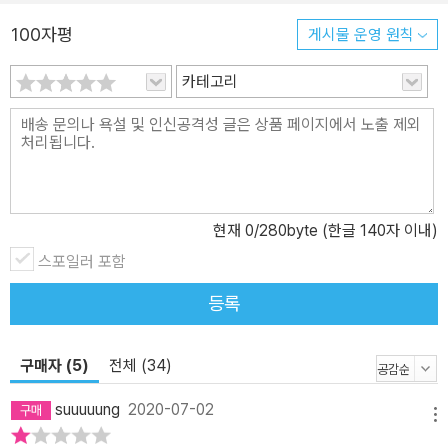
학·역사고전에서 배우는 인생경영법을, 5장은 초보자를 위한 저자의
인문고전 독서 노하우를, 6장은 인류 역사를 새롭게 쓴 명사들의 인
100자평
게시물 운영 원칙
문고전 독서법을 담고 있다. 권말 부록으로는, 부모와 아이를 위한 인
문고전 독서교육 가이드와 단계별 추천도서, 성인을 위한 인문고전
카테고리
독서 가이드와 단계별 추천도서, 대표적인 인문고전 독서가들을 정리
해 실었다. 이번 개정판에서는 초심자에서 왕성한 독서가·애서가까
지, 초등학생에서 성인까지 체계적인 인문고전 독서에 도전하고 싶은
이들의 이해를 돕기 위해 저자의 진솔한 인터뷰를 뒷부분에 실었다.
가문과 나라의 운명을 바꾸는 인문고전 독서 1장에서 저자는 역사 속
현재
0
/280byte (한글 140자 이내)
초강대국에겐 뭔가 특별한 비결이 있다고 말한다. 예를 들어, 철학을
스포일러 포함
사랑하고, 최고의 철학·변론 교육을 시행했던 스파르타가 강한 육체
만 추구한 국가로 알려진 것은 자신들의 비결이 ‘지혜’에 있는 것을 숨
등록
기기 위해 싸움의 이미지를 타국인에게 각인시켰기 때문이다. 저자는
유럽과 미국의 인문고전 독서교육 전통을 소개하고선 나아가, 2차 세
구매자 (5)
전체 (34)
계대전 이후 국가적으로 주도·실시한 일본의 독서교육 프로젝트를 언
급한다. 우리나라의 서양 인문고전 원전 번역의 역사가 일본보다 한
suuuuung
2020-07-02
없이 뒤처짐을 강조하면서 일본의 진정한 사죄를 받고 싶다면 인문고
메뉴
전을 치열하게 읽고 문화선진국이 되어야 한다고 말한다. 마지막으로