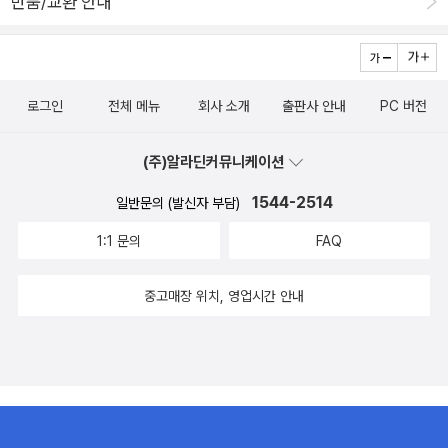
반품/교환 안내
있는 시간의 힘>(위즈덤하우스, 2015)이 대박을 쳤기 때문. 알라딘
에서도 '올해의 책'으로 선정되었다. <잡담이 능력이다>(위즈덤하우
스, 2014)도 의외의 판매고를 올렸고. <세계사를 움직이는 다섯 가지
힘>(뜨인돌, 2009)은 '사이토 다카시'란 이름을 각인시킨 스테디셀
러다. 여하튼 이렇게 쏟아지고 있는 사이토 다카시의 장점은 무엇인
로그인
전체 메뉴
회사 소개
출판사 안내
PC 버전
가. 내가 읽은 몇 권에 기대 말하자면 일단 부담 없이 읽을 수 있다는
점이다. '인문교양서'로 읽을 수 있는 자기계발서'라고 할까(하긴 모든
(주)알라딘커뮤니케이션
책은 자기계발서로 용도변경이 가능하다). 인문학 전공이 아니고 인
1544-2514
일반문의 (발신자 부담)
문서 독서 경력이 일천하다고 생각하는 독자도 사이토 다카시의 책은
큰 어려움 없이 읽을 수 있다. 그로써 '읽었다'는 만족감을 가져다 주
1:1 문의
FAQ
는 것. 그리고 <철학 읽는 힘>의 부제가 '지적 교양을 위한 철학 안
내서'라는 데에서도 확인할 수 있지만, 대부분의 책이 길잡이 혹은 안
중고매장 위치, 영업시간 안내
내서의 역할을 한다. <지적 대화를 위한 넓고 얕은 지식> 열풍에서도
확인되지만, 인문 독자층의 하부구조를 이루고 있는 것은 초급 교양
(넓고 얕은 지식)에대한 수요다. 고전(이른바 '그레이트 북스')을 읽어
야 한다고 얘기들은 많이 하고 그에 대한 책들도 많이 나와 있지만 정
작 현단계 대다수 독자들에겐 '그림의 책'일 따름이다. 이지성의 <리
딩으로 리드하라> 같은 베스트셀러가 독자들에게 고전 독서 의욕을