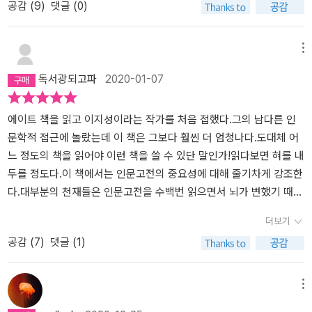
2차 세계대전 이후 손무의 《손자병법》을 수용한 미국군과 일본의 경
공감 (
9
)
댓글 (0)
영진들, 중국 경영자들의 사례와 《논어》를 애독하고 경영의 지침으로
삼은 이병철. 정주영, 이건희, 정준양 포스코 회장, 구학서 신세계 전
메뉴
회장 등의 국내 경영자들의 이야기를 언급하고, 《논어》에 이르는 16
가지 길을 권한다. 이 장의 끝에서 저자는 돈 없고 능력 없고 배경 없
독서광되고파
2020-01-07
는 사람일수록 인문고전을 치열하게 읽어야 한다고 강조한다. 인문학
을 아는 자가 세상을 경영하기 때문이다. 지금 당신은 어떤 책을 읽고
에이트 책을 읽고 이지성이라는 작가를 처음 접했다.그의 남다른 인
있는가? ‘돈 있는 사람만 대접받는 더러운 세상’이라는 말을 입에 달
문학적 접근에 놀랐는데 이 책은 그보다 훨씬 더 엄청나다.도대체 어
고 사는 누군가들에게 묻고 싶다. ‘부자는 갈수록 더 부자가 되고 빈자
느 정도의 책을 읽어야 이런 책을 쓸 수 있단 말인가!읽다보면 혀를 내
는 갈수록 더 빈자가 되는 우리나라에는 희망이 없다’라고 말하는 누
두를 정도다.이 책에서는 인문고전의 중요성에 대해 줄기차게 강조한
군가들에게 묻고 싶다. 수신修身은 내팽개친 채 우리나라의 자본주
다.대부분의 천재들은 인문고전을 수백번 읽으면서 뇌가 변했기 때문
의는 바뀌어야 한다는 식의 어려운 주장을 내세우는 누군가들에게 묻
에 남들과 다른 삶을 살 수 있었다고 한다.일반인이 천재가 되어가는
고 싶다. 떨리는 목소리로 감히 묻고 싶다. “지금 당신은 어떤 책을 읽
더보기
과정을 수많은 사례를 들어가며 설명하는데 난 이 나이 먹도록 뭐하
고 있는가?” _185쪽 이지성이 말하는 인문고전 독서 노하우 - 해설서
공감 (
7
)
댓글 (1)
고 살았는지 참 가슴 깊은 후회가 밀려왔다. 반복독서 - 필사 - 사색으
를 멀리하라 해설서는 당신의 내면에 인문고전 독서능력이 제대로 자
로 이어지는 독서의 3요소는 나에게 정말 큰 깨달음이었다.그중에서
리 잡은 뒤에 읽으라고 권하고 싶다. 인문고전 독서능력은 인문고전
도 특히 사색이 핵심인데 요즘 사람들이 생각없이 사는 것에 대해 경
메뉴
을 날것 그대로 치열하게 읽다보면 저절로 생긴다. - 자신만의 체계를
종을 울릴 만한 단어라고 생각한다.내가 자식을 키우는 입장이다보니
세워라 처음부터 체계를 잡아놓고 읽기 시작하면 독서의 재미가 떨어