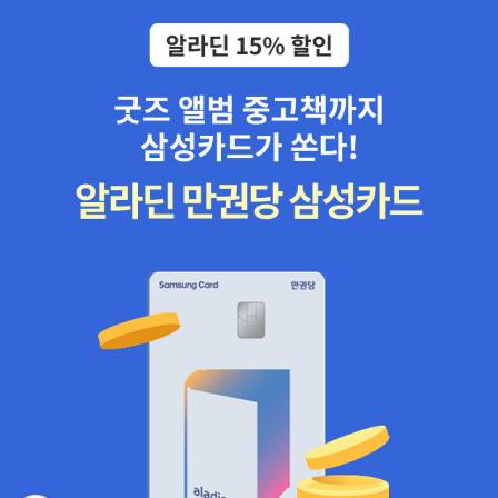
잔뜩 부추켜놓았지만 정작 플라톤이나 데카르트를 직접 읽을 만한 독
서력이 대다수 독자들에겐 마련되어 있지 않다. 독서에 대한 기대와
현실 사이에 간극이 생겼다고 할까. 이 간극을 채워주는 책들이 채사
장과 사이토 다카시, 그리고 기시미 이치로 등의 책이라고 생각한다.
기시미 이치로의 경우에도 <미움 받을 용기> 열풍을 낳은 것은 '용
기'에 대한 반응이기도 하지만, 프로이트와 아들러 같은 고전 심리학
자들을 이해할 수 있도록 해주었다는 게 크지 않았나 한다. 여하튼
이런 저자들의 독자층이 수만에서 수십만에 이른다는 사실은 음미해
볼 만한 일이다(이백만 부 가까이 팔린 <정의란 무엇인가>는 너무 예
외적인 사례였고). 인문 독자층이 삼각형의 구조를 갖고 있다면 주로
아랫변에 해당한다. 그리고 꼭지점을 형성하는 소수의 고급 독자층이
있다. 예컨대, 칸트나 비트겐슈타인을 원전번역으로 읽는, 그리고 읽
어야 한다고 생각하는 독자들이다. 최근에 나온 책으로는 새번역 <
철학적 탐구>(아카넷, 2016)나 강철웅 교수의 <설득과 비판 - 초기
희랍의 철학 담론 전통>(후마니타스, 2016) 등이 '하드'한 책에 속한
다. 조금 평이하게 쓰였지만 신승환 교수의 <해석학>(아카넷, 2016)
같은 책도 어느 정도 독서력을 갖춘 독자들이 손에 들 수 있는 책이다.