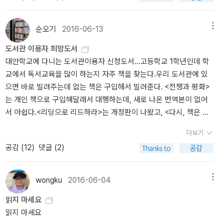
한 철학 교양서 한 편쯤 낼법도 한데 단 한권도 쓰지 않았다는 점이 엥
스러움;휴 중고로 사서 다행이당 ㅎㅎ 정가 주고 샀으면 땅치고 후회
순오기
2016-06-13
메뉴
했을 책 ~~~문학동네한테 심히 실망했지만 팔리는 책을 만들어야 안
도서관 이용자 희망도서
팔ㅇ리는 책을 만들 수 있는거니까 이해한다,,,,,,,,,하지만 이런 약장
대안학교에 다니는 도서관이용자 신청도서...고등학교 1학년인데 학
수 책 이제 그만,,,,
교에서 독서교육을 많이 하는지 자주 책을 찾는다.우리 도서관에 있
으면 바로 빌려주는데 없는 책은 구입해서 빌려준다. <전쟁과 평화>
는 개인 책으로 구입해달래서 대행하는데, 새로 나온 번역본이 없어
서 아쉽다.<리딩으로 리드하라>는 개정판이 나왔고, <다시, 책은 도
끼다>도 새로 나왔다. 그리고 <고려인유아들을 위한 알콩달콩
더보기
책놀이터>에 필요한 그림책도 몇 권 추가한다.
공감 (
12
)
댓글 (2)
wongku
2016-06-04
메뉴
읽지 마세요
읽지 마세요