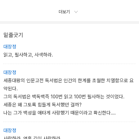
더보기
밑줄긋기
대장정
읽고, 필사하고, 사색하라.
대장정
세종대왕의 인문고전 독서법은 인간의 한계를 초월한 치열함으로 요
약된다.
그의 독서법은 백독백즉 100번 읽고 100번 필사하는 것이었다.
세종은 왜 그토록 힘들게 독서했던 걸까?
나는 그가 백성을 애타게 사랑했기 때문이라고 확신한다.
성호 이익은 이렇게 말했다.
˝사랑하는 어머님과 오랫동안 이별했다가 다시 만난 것처럼 독서하
대장정
라.
사랑하라. 영혼 깊이 사랑하라.