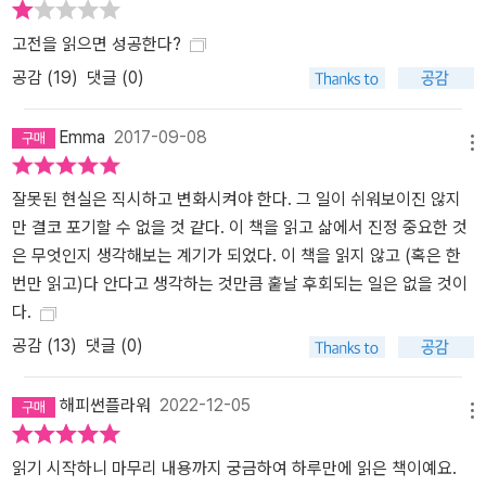
음표 혁명’이 그것이다. 이 장에서 저자는 “논술을 위한 인문고전 독
고전을 읽으면 성공한다?
서는 하지 마라”면서, 부모의 강압적인 독서교육이 불행한 천재를 만
드는 폐해를 상기한다. 자유롭고 즐거운 분위기에서 시행된 인문고전
공감 (
19
)
댓글 (0)
독서교육만이 ‘행복한’ 천재를 만들 수 있다. 인문고전 독서교육의 목
적을 대학 입학에 두지 마라. 그것은 논술학원에서나 할 일이다. 독서
Emma
2017-09-08
메뉴
의 목적을 인간이 도달할 수 있는 최고의 경지에 두기 바란다. 그것은
아이의 두뇌를 근본적으로 변화시키는 경지다. 평범한 아이를 세종,
잘못된 현실은 직시하고 변화시켜야 한다. 그 일이 쉬워보이진 않지
이순신, 정약용, 박지원, 허준, 김구, 레오나르도 다 빈치, 처칠, 에디
만 결코 포기할 수 없을 것 같다. 이 책을 읽고 삶에서 진정 중요한 것
슨, 아인슈타인 같은 인물로 키워내는 경지다. _92쪽 자본주의 시스
은 무엇인지 생각해보는 계기가 되었다. 이 책을 읽지 않고 (혹은 한
템의 승자가 되는 인문고전 독서 조지 소로스는 어떻게 월스트리트를
번만 읽고)다 안다고 생각하는 것만큼 훝날 후회되는 일은 없을 것이
장악했을까? 왜 가난한 사람들은 인문학을 공부하지 않을까? 3장에
다.
서 저자가 던지는 주요한 질문이다. 런던 빈민가를 전전하면서 접시
공감 (
13
)
댓글 (0)
닦이, 웨이터, 페인트공, 농장 노동자 공장 공원, 수영장 안내원, 철도
역 짐꾼으로 일했던 소년 소로스는 가는 곳, 만나는 사람마다 거절당
해피썬플라워
2022-12-05
하고 해고당하고 실연당하는 비참한 삶을 살았다. 자본주의의 승자가
메뉴
되리라 결심하고 금융계에 뛰어들었지만, 그곳에서도 오랜 시간 고배
읽기 시작하니 마무리 내용까지 궁금하여 하루만에 읽은 책이예요.
를 마셔야 했다. 그가 수십 년 만에 일약 세계 금융계의 황제가 되기까