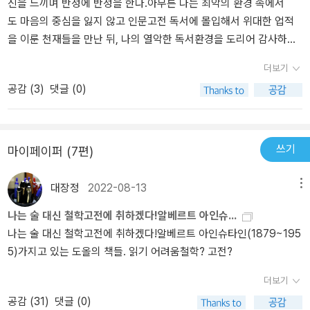
습장애를 가져서 오히려 다른 장점이 부각이 되어 다른 사람과는 다
신을 느끼며 반성에 반성을 한다.아무튼 나는 최악의 환경 속에서
른 성공을 한 사람이 많이 있다는 것을 모른다. 레오나르도 다빈치도
도 마음의 중심을 잃지 않고 인문고전 독서에 몰입해서 위대한 업적
학습장애가있었고 아인슈타인도 아스퍼거 장애가 있어서 학습장애가
을 이룬 천재들을 만난 뒤, 나의 열악한 독서환경을 도리어 감사하
있었다. 난독증을 가진 사람도 성공하기도 하는데 이에 대한 내용을
는 쪽으로 돌아섰다. 나도 비정상적인 환경 아래서 독서하고 있으니
더보기
이야기 하면 책을 안읽으려고 하겠지만, 아무튼 나는 이 책에 찬동을
까 평범한 나에게도 비정상적인 수준의 어떤 변화, 그러니까 천재들
공감 (
3
)
댓글 (0)
하는 편이다.
만큼은 아니더라도 그에 준하는 수준의 변화, 즉 두뇌의 변화로 인
한 새로운 차원의 지적 깨달음을 얻게 되는 일이 일어나려나 보다, 이
런 생각을 하게 되었다. 그런 생각이 점차 깊어지다 보니 나중에는 정
신장애 그분과 알콜중독 그분 그리고 슈퍼의 그분은 어쩌면 나를 도
쓰기
마이페이퍼 (7편)
와주기 위해서 내려온 천사일지도 몰라, 이런 생각마저 하게 되었
다. 그런 비현실적인 마음가짐 덕분일까. 나는 그 동네에서 굉장히 비
대장정
2022-08-13
메뉴
현실적인 독서 그러니까 독서가 주가 되고 다른 모든 것 심지어
나는 술 대신 철학고전에 취하겠다!알베르트 아인슈...
는 나 자신조차도 부록으로 밀려나는 독서를 할 수 있었고 비현실적
나는 술 대신 철학고전에 취하겠다!알베르트 아인슈타인(1879~195
인 성장을 할수 있었다.
5)가지고 있는 도올의 책들. 읽기 어려움철학? 고전?
더보기
공감 (
31
)
댓글 (0)