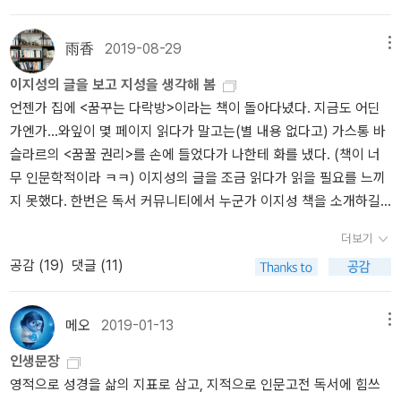
雨香
2019-08-29
메뉴
이지성의 글을 보고 지성을 생각해 봄
언젠가 집에 <꿈꾸는 다락방>이라는 책이 돌아다녔다. 지금도 어딘
가엔가...와잎이 몇 페이지 읽다가 말고는(별 내용 없다고) 가스통 바
슬라르의 <꿈꿀 권리>를 손에 들었다가 나한테 화를 냈다. (책이 너
무 인문학적이라 ㅋㅋ) 이지성의 글을 조금 읽다가 읽을 필요를 느끼
지 못했다. 한번은 독서 커뮤니티에서 누군가 이지성 책을 소개하길
래 '시간 낭비 하지 마시라'고 올렸다가 약간의 다툼이 있었는데, 독서
더보기
커뮤니티라는 특성상(책을 좀 읽으시는 분들이 많으니) 읽지 마라는
공감 (
19
)
댓글 (11)
의견이 대세였다는 건 안비밀이다. 하여간 이지성이 이런 말을 했
다. 그러자 누가 '예수가 우파였으면 떡 5개, 물고기 두마리를 경매에
부치지 왜 천명에게 공짜로 나눠줬겠냐'고 ㅋㅋ사실 가나안성도(거꾸
메오
2019-01-13
메뉴
로 읽으면 안나가)인 내가 보기엔 이들은 적그리스도가 분명하다. 세
인생문장
상에 빛과 소금의 역할을 하면 자연히 전도가 될텐데 교회다니는 사
영적으로 성경을 삶의 지표로 삼고, 지적으로 인문고전 독서에 힘쓰
람들을 보면 한결같이 교회갈 마음이 사라진다는 것. 그런데