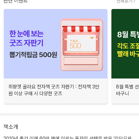
관련 이벤트
전체보기
취향껏 골라요 전자책 굿즈 자판기 : 전자책 3만
8월 특별 선
원 이상 구매 시 다양한 굿즈
바구니
책소개
2010년 출간 이래 60만 명에 이르는 독자의 선택을 받은 '리딩으로