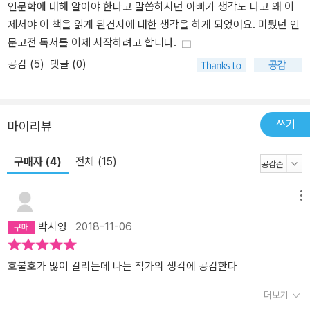
인문학에 대해 알아야 한다고 말씀하시던 아빠가 생각도 나고 왜 이
지, 한 가지 손에서 놓지 않은 것은 철학고전이었다. 시간이 날 때마다
제서야 이 책을 읽게 된건지에 대한 생각을 하게 되었어요. 미뤘던 인
철학서를 읽었고, 주말이나 휴일에는 철학과 대학원생에게 개인지도
문고전 독서를 이제 시작하려고 합니다.
를 받았고 때때로 철학 논문을 썼다. 저자는 인문학을 다룬 책에서 갑
자기 돈 이야길 한다고 반감을 품을 독자를 향해 경제적 약자를 위한
공감 (
5
)
댓글 (0)
인문고전 독서 프로그램을 만든 얼 쇼리스가 《희망의 인문학》에 쓴
말을 전한다. “여러분은 이제껏 속아왔어요. 부자들은 인문학을 배웁
니다. 인문학은 세상과 잘 지내기 위해서, 제대로 생각할 수 있기 위해
쓰기
마이리뷰
서, 그리고 외부의 어떤 ‘무력적인 힘’이 여러분에게 영향을 끼칠 때
무조건 반응하기보다는 심사숙고해서 잘 대처해나갈 수 있는 방법을
구매자 (4)
전체 (15)
배우기 위해 반드시 해야 할 공부입니다.” 인문고전에서 배우는 인생
경영법 이병철과 정주영, 알렉산더 대왕과 세종대왕의 공통점은? 그
메뉴
들은 모두 인문고전을 읽었다. 4장에서는 철학·문학·역사 고전에서
배우는 인생경영법이 소개된다. “만일 소크라테스와 점심을 먹을 수
박시영
2018-11-06
있다면 우리 회사가 가진 모든 기술을 그와 바꾸겠다”고 말할 정도로
소크라테스 광이었던 스티브 잡스에서 앨런 워첼, 찰스 핸디, 피터 드
호불호가 많이 갈리는데 나는 작가의 생각에 공감한다
러커, 윌리엄 듀랜트, 잭 웰치, 이건희에 이르기까지 소크라테스식 질
문법을 경영에 적용해 세계적 경영인이 된 인물들이 소개된다. 또한
더보기