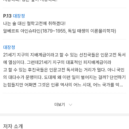
아픈 자식의 치료법을 묻는 사람처럼 질문하고 토론하라.˝
성호에게 있어서 책은 책이 아니었다. 사랑하는 가족이었다.
P.13
대장정
···
나는 술 대신 철학고전에 취하겠다!
알베르트 아인슈타인(1879~1955, 독일 태생의 이론물리학자)
대장정
21세기 지구의 지배계급이라고 할 수 있는 선진국들은 인문고전 독서
에 열심이다. 그런데21세기 지구의 대표적인 피지배계급이라
고 할 수 있는 후진국들은 인문고전 독서와는 거리가 멀다. 아니 국민
의 대다수가 문맹이다. 도대체 왜 이런 일이 벌어지는 걸까? 단언하기
는힘들지만 어쩌면 그것은 인류 역사의 어느 시대, 어느 국가를 막론
하고 동일하게 나타났던지배계급의 ‘의도‘는 아닐까?
더보기
저자 소개