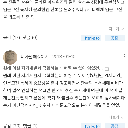
는 전통을 후손에 물려준 에드워즈와 달리 슐츠는 성경에 무관심하고
힐러리는 우파라고 하기엔 좀 그렇지 않나. 그냥 책만 팔수 있다면 자
인문고전 독서에 문외한인 전통을 물려주었다.ps. 나에게 인문 고전
기 생각은 없어도 되는건가 싶기도
을 읽도록 해준 책
더보기
공감 (
17
)
댓글 (0)
너가말해줘야지
2018-01-10
메뉴
원래 이런 자기계발서 극혐하는데 어쩔 수 없이 읽었건...
원래 이런 자기계발서 극혐하는데 어쩔 수 없이 읽었건만 역시나임,,,
인문고전 독서의 중요성을 존나 강조하면서 한국의 독서세태를 비판
하며 일장 연설하는 책그런 한국의 후진 독서세태 덕분에 이 책이 날
개돋친듯 팔리고 본인이 ‘작가’라 불릴수 있는건데 오히려 감사해야하
는거 아닌감ㅇㅅㅇ;;ㅎ수차례 인문고전으로 본인이 깨달음을 얻었고
정신적 발전을 이룩했다는걸 강조하는데 이지성 작가의 저작물들은
더보기
죄다 ㅇㅇㅇ학습법! 같은 자기계발서들이다,,,이 책에서 말하는 대로
공감 (
20
)
댓글 (1)
인문고전을 열독했다면 해설서까지는 아니더라도 대중을 대상으로