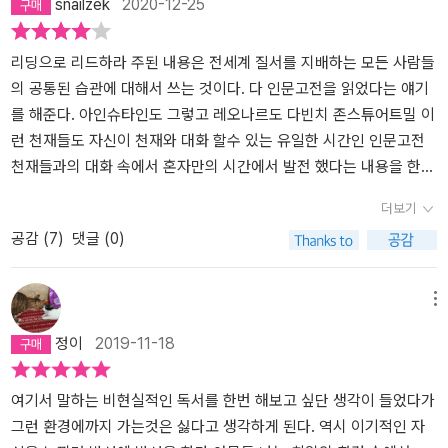
snailzek
2020-12-25
특히 교육관련 내용에서 많은 관심이 갔는데 초등학교도 안들어간 애
진다. 무턱대고 아무 책이나 골라서 읽다가 불현듯 알게 된, 그 책을
가 과연 인문고전을 읽을 수 있는지에 대해서는 좀 의문이 들었다.그
읽지 않으면 안 된다는 깨달음이 굉장한 동기부여가 된다. - 필사하라
래도 혹시 모르니 일단 책을 주문했다 ^^오늘부터 이 책에서 소개한
리딩으로 리드하라 주된 내용은 전세계 질서를 지배하는 모든 사람들
하얀 종이 위에 찍힌 검은 글자들이 단순한 글자로 머물지 않고 ‘대화
인문고전을 하나씩 마스터 해 봐야 겠다.혹시 아나? 천재가 될 수 있
의 공통된 습관에 대해서 쓰는 것이다. 다 인문고전을 읽었다는 얘기
로 변해서 나에게 다가오던 그 순간들을 어떻게 설명할 수 있을까. 그
을지!^^
를 해준다. 아인슈타인도 그렇고 레오나르도 다빈치 존스튜어트밀 이
순간들은 필사할 때 주로 찾아왔다. 그 순간들이 쌓여서 나의 작은 변
런 천재들도 자신이 천재와 대화 할수 있는 유일한 시간인 인문고전
화를 만들어냈다고 믿는다. - 일단 저질러라 인문고전을 한 권 사서
천재들과의 대화 속에서 혼자만의 시간에서 발전 했다는 내용을 한
죽이 되던 밥이 되던 처음부터 끝까지 읽어보는 것이다. 그리고 처음
다. 반박할 여지는 있지만 지금은 이야기 하지 않겠다. 아무튼 조지소
부터 끝까지 베껴 써보는 것이다. 이런 식으로 세 권에서 다섯 권만 독
더보기
로스의 특징을 이야기하면서 이 사람은 철학함으로 투자를 해서 엄청
파하면 일종의 ‘감’이 생긴다. - 항상 인문고전을 가지고 다녀라 당신
공감 (
7
)
댓글 (0)
난 부자가 되었다는 이야기를 한다. 또한 이병철회장과 정주영 회장
도 가방에 항상 인문고전을 넣어서 다니기 바란다. 그러다 보면 의외
의 이야기를 하면서 논어를 읽는 것을 장려하게 되는데, 논어를 읽으
의 장소에서 자신도 모르게 인문고전을 집어 들게 될 것이고, 순간적
면 CEO의 경영철학이 좋아진다고 이야기 하는데 나는 이에 대해서
메뉴
으로 엄청난 집중력을 발휘하게 될 것이다. - 읽은 내용에 대해 다른
엄청난 찬성을 하는 편이다. 또한 세종대왕의 백독백습을 하는 것을
사람에게 설명하라 뭔가 어려운 이야기를 하는 당신을 따뜻한 눈으로
정이
2019-11-18
보며 나는 왜이렇게 노력을 안하는가 라고 반성을 하게 되었다. 리딩
바라보면서 고개를 끄덕여주는 사람이 단 한 명만 있어도 당신의 인
으로 리드하라의 가장 큰 맹점은 책읽는 것이 성공의 지름길이긴 하
문고전 독서는 풍부해질 것이다.
나 모두가 책을 읽어서 성공한것이 아니라는 사실은 이야기 하지 않
여기서 말하는 비현실적인 독서를 한번 해보고 싶단 생각이 들었다가
는다. 나도 adhd가 있어서 책을 읽은지가 별로 오래 되지 않았다. 학
그런 환경에까지 가는것은 싫다고 생각하게 된다. 역시 이기적인 자