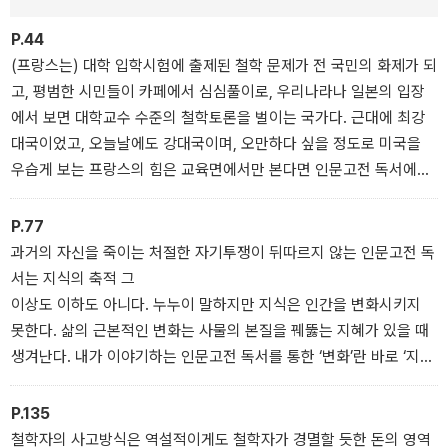
P.44
(프랑스는) 대학 입학시험에 출제된 철학 문제가 전 국민의 화제가 되
고, 평범한 시민들이 카페에서 심심풀이로, 우리나라나 일본의 입장
에서 보면 대학교수 수준의 철학토론을 벌이는 국가다. 근대에 최강
대국이었고, 오늘날에도 강대국이며, 오만하다 싶을 정도로 미국을
우습게 보는 프랑스의 힘은 교육면에서만 본다면 인문고전 독서에서
비롯되었다고 생각하는 게 옳을 것이다.
P.77
과거의 자신을 죽이는 처절한 자기투쟁이 뒤따르지 않는 인문고전 독
서는 지식의 축적 그
이상도 이하도 아니다. 누누이 말하지만 지식은 인간을 변화시키지
못한다. 삶의 근본적인 변화는 사물의 본질을 꿰뚫는 지혜가 있을 때
생겨난다. 내가 이야기하는 인문고전 독서를 통한 ‘변화’란 바로 ‘지
혜’를 갖는 것이다.
P.135
철학자의 사고방식은 역설적이게도 철학자가 경멸할 듯한 돈의 영역