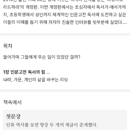
리드하라'의 개정판. 이번 개정판에서는 초심자에서 독서가·애서가까
지, 초등학생에서 성인까지 체계적인 인문고전 독서에 도전하고 싶은
이들의 이해를 돕기 위해 저자의 진솔한 인터뷰를 뒷부분에 실었다.
책은 총 6장으로 이루어져 있으며, 1장은 개인뿐 아니라 가문과 나라
의 운명을 바꾸는 인문고전 독서의 힘을, 2장은 리더를 길러내는 인
목차
문고전 독서교육법을, 3장은 인문고전 독서로 자본주의 시스템의 승
들어가며 그들에게 무슨 일이 있었던 걸까?
자가 되는 법을, 4장은 문학, 철학, 역사고전에서 배우는 인생경영법
을, 5장은 초보자를 위한 저자의 인문고전 독서 가이드를, 6장은 인
1장 인문고전 독서의 힘
류 역사를 새롭게 쓴 명사들의 인문고전 독서법을 담고 있다.
나라, 가문, 개인의 삶을 바꾸는 리딩
책속에서
첫문장
인류 역사를 보면 항상 두 개의 계급이 존재했다.