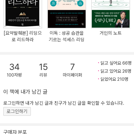
날의 입시 공부와 본질적으로 다를 것 없는 지식 위주의 인문학 열
풍”을 향해 우려의 눈빛을 보낸다. “이런 인문학은 세상을 진보시키
지 못한다. 도리어 퇴보시킨다.” 세상을 진보시키는 인문학은 무엇일
까? 세종대왕을 생각해보자. 그의 인문고전 독서법은 인간의 한계를
[요약발췌본] 리딩으
이독 : 성공 습관을
거인의 노트
초월한 치열함으로 요약된다. 그의 독서법은 백독백습百讀百習, 즉
로 리드하라
기르는 석세스 리딩
100번 읽고 100번 필사하는 것이었다. (…) 세종은 왜 그토록 힘들게
독서했던 걸까? 나는 그가 백성을 애타게 사랑했기 때문이라고 확신
한다. 세종이 인문고전 연구기관이라고 할 수 있는 집현전 학사들을
읽고 싶어요 66명
34
15
7
모아놓고 한 다음 말에서 그 확신을 얻었다. “내 유일한 소망은 백성
읽고 있어요 26명
들이 원망하는 일과 억울한 일에서 벗어나는 것이요, 농사짓는 마을
100자평
리뷰
마이페이퍼
읽었어요 210명
에서 근심하면서 탄식하는 일이 영원히 그치는 것이요, 그로 인해 백
성들이 살아가는 기쁨을 누리고자 하는 것이다. 너희들은 내 지극한
이 책에 내가 남긴 글
마음을 알아주었으면 한다.” _237쪽 저자는 한 매체와의 인터뷰(부
로그인하면 내가 남긴 글과 친구가 남긴 글을 확인할 수 있습니다.
록 4‘인문학으로 자기계발을 한다는 것’에 수록)에서 “인문학의 기본
로그인하기
정신은 낮은 자리에 있는 사람들을 어떻게 도울 수 있을까, 어떻게 행
복하게 만들어줄 수 있을까를 생각하는 것”이고 그것이 “인류 역사
속에서 인문학을 한 사람들의 흐름”이라고 답한다. 실제로 그는 《리
구매자 분포