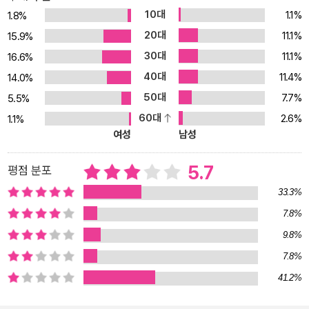
딩으로 리드하라》의 성공 이후, 이 책의 주제라고 밝힌 ‘사랑의 실
10대
1.1%
1.8%
천’에 주력해 왔다. 팬카페 ‘폴레폴레’를 통해 자원봉사자를 모아 전국
20대
11.1%
15.9%
저소득층 공부방 아이들에게 인문학 교육을 시행했고, 국제구호단체
30대
11.1%
16.6%
‘한국기아대책’과 함께 해외 빈민촌 마을에 학교와 병원을 지어주는
40대
11.4%
드림프로젝트를 시작했다. 성호 이익은 이렇게 말했다. “사랑하는 어
14.0%
머님과 오랫동안 이별했다가 다시 만난 것처럼 독서하라. 아픈 자식
50대
7.7%
5.5%
의 치료법을 묻는 사람처럼 질문하고 토론하라.” 성호에게 있어서 책
60대
2.6%
1.1%
은 책이 아니었다. 사랑하는 가족이었다. _241쪽 사랑하는 어머니와
여성
남성
오랜만에 다시 만난 것처럼 반가움으로 책을 읽고, 아픈 자식의 치료
법을 묻는 사람처럼 갈급함으로 질문하고 토론하는 것. 책을 읽는 내
5.7
평점 분포
내 가슴에서 떨칠 수 없는 문장이다. 《리딩으로 리드하라》로 지금, 우
33.3%
리에게 필요한 인문학, 인문고전의 세계로 들어가자. 리딩Reading으
7.8%
로 리드Lead하라. 초심자에서 왕성한 독서가까지, 초등학생에서 성
9.8%
인까지 모두의 삶을 이끄는 인문고전 독서 책은 총 6장으로 이루어져
있다. 1장은 개인뿐 아니라 가문과 나라의 운명을 바꾸는 인문고전 독
7.8%
서의 힘을, 2장은 리더를 길러내는 인문고전 독서교육법을, 3장은 인
41.2%
문고전 독서로 자본주의 시스템의 승자가 되는 법을, 4장은 문학·철