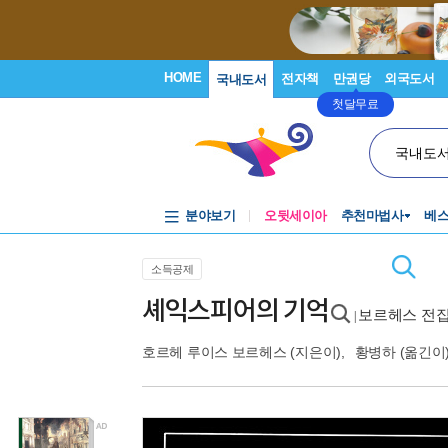
HOME
전자책
만권당
외국도서
국내도서
첫달무료
국내도
분야보기
오뒷세이아
추천마법사
베
소득공제
셰익스피어의 기억
보르헤스 전집
|
호르헤 루이스 보르헤스
(지은이),
황병하
(옮긴이