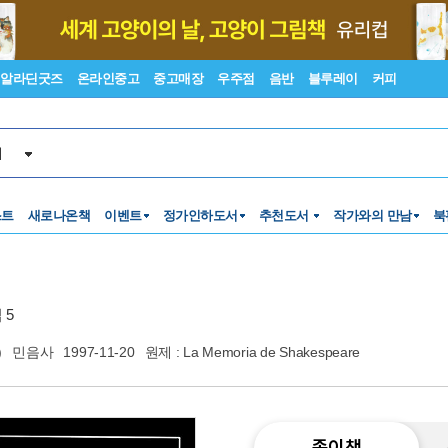
알라딘굿즈
온라인중고
중고매장
우주점
음반
블루레이
커피
서
스트
새로나온책
이벤트
정가인하도서
추천도서
작가와의 만남
북
 5
)
민음사
1997-11-20
원제 : La Memoria de Shakespeare
종이책