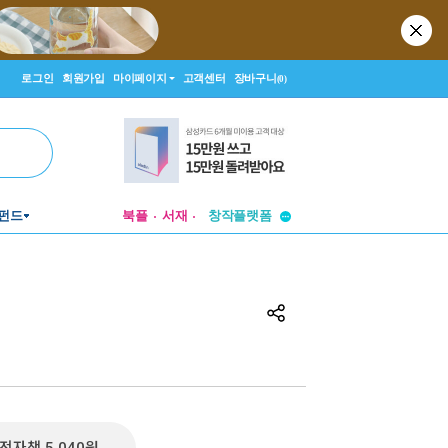
로그인
회원가입
마이페이지
고객센터
장바구니
(0)
투비컨티뉴드
펀드
북플
서재
창작플랫폼
투비컨티뉴드