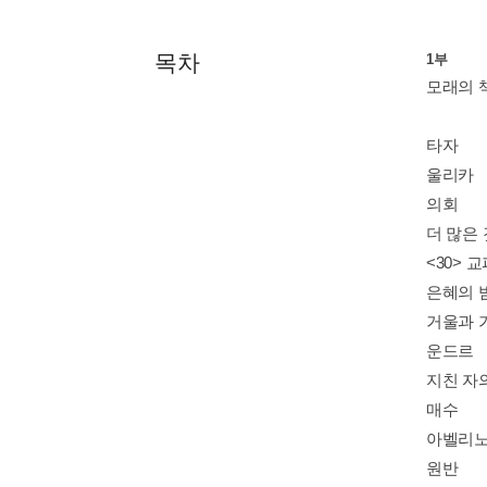
목차
1부
모래의 
타자
울리카
의회
더 많은
<30> 
은혜의 
거울과 
운드르
지친 자
매수
아벨리노
원반