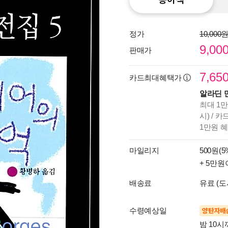
정가
10,000
9,00
판매가
7,65
카드최대혜택가
알라딘 
최대 1만
시) / 
1만원 
마일리지
500원(5
+ 5만원
배송료
유료 (도
수령예상일
양탄자배
밤 10