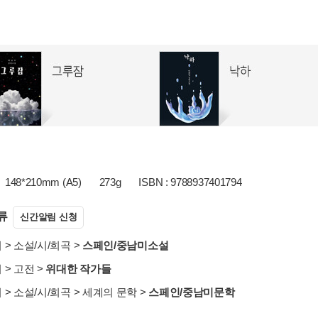
148*210mm (A5)
273g
ISBN : 9788937401794
류
신간알림 신청
서
>
소설/시/희곡
>
스페인/중남미소설
서
>
고전
>
위대한 작가들
서
>
소설/시/희곡
>
세계의 문학
>
스페인/중남미문학