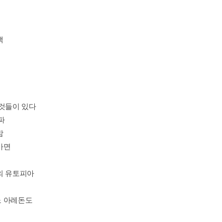
책
 것들이 있다
교파
밤
가면
의 유토피아
 아레돈도