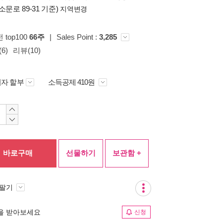
소문로 89-31 기준)
지역변경
전 top100
66주
|
Sales Point :
3,285
6)
리뷰(10)
자 할부
소득공제 410원
바로구매
선물하기
보관함 +
 팔기
림을 받아보세요
신청