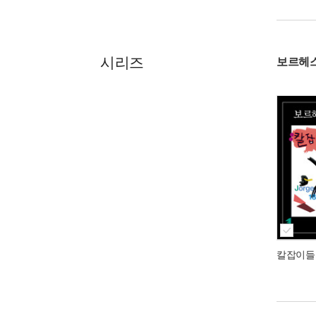
시리즈
보르헤스
칼잡이들