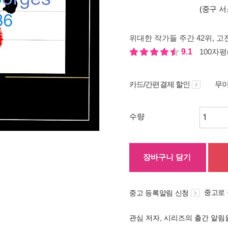
(중구 서
위대한 작가들 주간 42위
, 고
9.1
100자평(
카드/간편결제 할인
무이
수량
장바구니 담기
중고로
중고 등록알림 신청
관심 저자, 시리즈의 출간 알