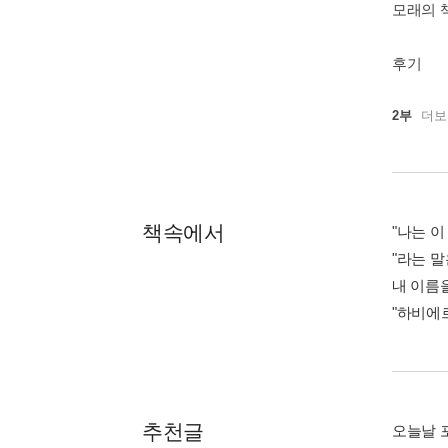
모래의 
후기
2부
더보
책속에서
"나는 
"라는 
내 이름
"하비에르
추천글
오늘날 