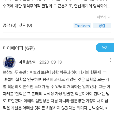
수학에 대한 형식주의적 관점과 그 근본기조, 연산체계의 형식화에
필요한 요소와 절차들, 정합성과 완전성 등 형식체계에 대한 메타적
더보기
개념의 정의, 형식화 사례로서 명제논리 연산체계의 형식화 과정, 최
공감 (
0
)
댓글 (0)
종 목표인 괴델의 증명과 그 방법론적 특징까지ㅡ한 쪽 한 문단 한 단
어 어느 하나 대충 읽고 지나갈 수 없을 만큼, 구석구석까지 아주 훌륭
하게 쓰였다. 이런 좋은 책을 역자들의 깔끔한 번역을 통해 읽을 수 있
쓰기
마이페이퍼 (6편)
어서 행복하다고 느낄 정도였다. 짧지만, 몇 번이고 다시 읽고 싶을 수
작이다. 다만 한 가지 첨언하자면, 명제논리 및 양화논리에 대한 기초
겨울호랑이
2020-09-19
메뉴
적인 지식이 있어야 이 책을 온전하게 이해할 수 있을 것이다. 철학책
에서 어떤 논리식과 그 도출과정이 나왔을 때에는, 그 정식을 형식언
현상의 두 측면 : 후설의 보편타당한 학문과 하이데거의 현존재
어체계 내에서 구문론적으로 이해하고 그 연역과정을 직접 재구성해
후설이 철학을 연구하며 평생의 과제로 삼았던 것은 철학을 모든 개
보는 것이, 그 논리식과 연관된 논의를 온전하게 이해하는 가장 좋은
별 학문의 이론적인 토대가 될 수 있도록 개혁하는 일이었다. 그는 이
방법이다.
과제를 '철학은 그 본래의 목적상 가장 엄밀한 학문이어야 한다'는 말
로 표현했다. 이때의 엄밀성은 다름 아니라 불분명한 가정이나 미심
쩍은 가설은 어떠한 것이든 허용하지 않겠다는 의미다. _ 박승억, <후