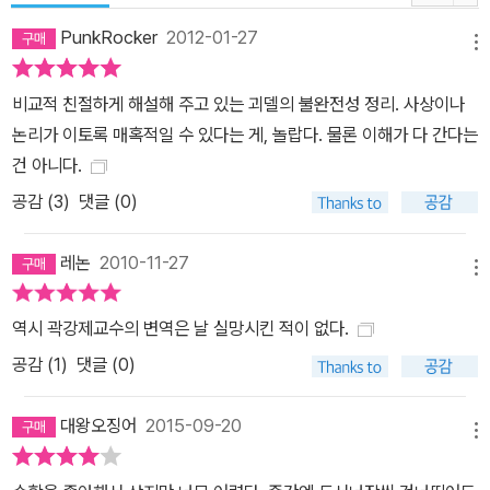
수 있도록 설명하였고, 괴델의 업적을 널리 알리는 데 크게 기여했다.
PunkRocker
2012-01-27
독창적인 업적으로 인정받아 큰 인기를 끌며 30여 개 언어로 번역되
메뉴
어 세계적인 스테디셀러가 되었다. 또 수학과 논리학, 철학을 관통하
비교적 친절하게 해설해 주고 있는 괴델의 불완전성 정리. 사상이나
는 주제에 관심이 있지만 너무나 난해하여 접근할 수 없었던 지성인
논리가 이토록 매혹적일 수 있다는 게, 놀랍다. 물론 이해가 다 간다는
에게 나아갈 길을 알려주는 탁월한 안내서이다. 『괴델의 증명』은 50
건 아니다.
년이 넘은 지금도 수학, 과학, 논리학, 철학을 연구하는 학자, 학생, 전
공감 (
3
)
댓글 (0)
문가가 반드시 읽어야 할 책으로 여겨지고 있다. 『괴델, 에셔, 바흐：
영원한 황금 노끈』으로 퓰리처상을 받은 미국의 인지과학자 호프스
레논
2010-11-27
태터는 열네 살 때 이 책을 읽은 이래 네이글을 직접 만나 배우고 토론
메뉴
하면서 지적으로 성장하였다. 이런 인연 때문에 뉴욕 대학교 출판부
는 호프스태터에게 서문과 개정을 의뢰하여 2001년에 다시 똑같은
역시 곽강제교수의 변역은 날 실망시킨 적이 없다.
제목의 개정판이 나왔다. 호프스태터는 개정판을 검토하면서 초판 이
공감 (
1
)
댓글 (0)
후의 발전을 반영하고 모호한 논점을 명료하게 서술하여 이전보다 훨
씬 편하게 읽으면서도 깊이 이해할 수 있도록 가다듬었다. 그는 이 개
대왕오징어
2015-09-20
메뉴
정판에 서문을 덧붙여 괴델의 업적과 자신의 삶 사이에 얽힌 독특한
관계와 이 업적이 자신의 학문 활동에 미친 영향을 서술하며, 괴델의