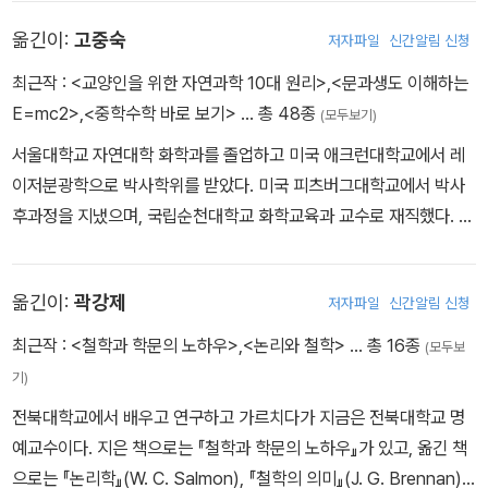
옮긴이:
고중숙
저자파일
신간알림 신청
최근작 :
<교양인을 위한 자연과학 10대 원리>
,
<문과생도 이해하는
E=mc2>
,
<중학수학 바로 보기>
… 총 48종
(모두보기)
서울대학교 자연대학 화학과를 졸업하고 미국 애크런대학교에서 레
이저분광학으로 박사학위를 받았다. 미국 피츠버그대학교에서 박사
후과정을 지냈으며, 국립순천대학교 화학교육과 교수로 재직했다. 현
재 과학 문화의 저변 확대에 많은 관심을 갖고 폭넓은 번역 및 집필 활
동을 하고 있다. 지은 책으로 『고중숙 교수의 과학 뜀틀』, 『중학수학
옮긴이:
곽강제
저자파일
신간알림 신청
바로 보기』, 『유레카 E=mc2 』, 『아인슈타인, 시간여행을 떠나다』 등
이 있고, 옮긴 책으로 『무, 영, 진공』, 『상대성이란 무엇인가』, 『물리
최근작 :
<철학과 학문의 노하우>
,
<논리와 철학>
… 총 16종
(모두보
학 특강』, 『우주, 또 하나의 컴퓨터』, 『수학자는 어떻게 사고를 하는
기)
가』, 『무의 수학 무한의 수학』 등이 있다.
전북대학교에서 배우고 연구하고 가르치다가 지금은 전북대학교 명
예교수이다. 지은 책으로는 『철학과 학문의 노하우』가 있고, 옮긴 책
으로는 『논리학』(W. C. Salmon), 『철학의 의미』(J. G. Brennan),