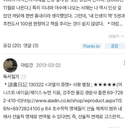
곡도 없이 있는 그대로 주어진 모습을 출발점으로 삼는다. 그리고 그
살펴보자. 괴델은 정리를 도출하기 위해 초수학(meta-mathemat
로서의 타자는 대부분의 아이들에 의해 동화된다. 타자는, 이런 의미
11월로 나온다.) 특히 미녀와 야수에 나오는 서재는 나 역시 인상 깊
것을 바로 '현상'이라고 부른다. 후설의 철학을 현상학이라고 부르는
ics 수학을 설명하는 언어)을 수학의 질서로 끌어들인다. 각각의 언어
에서, 우리의 소망들을 불손하고도 부적절하게 변형하는 음험한 불청
었던 까닭에 한번 흉내리라 생각했었다. 그런데, ‘내 인생의 책’ 5권과
이유도 바로 여기에 있다. _ 박승억, <후설 & 하이데거 : 현상학, 철학
에 정수를 부여함으로써, 초수학적 개념을 수리적으로 증명하는 방식
객 침입자로 보일 수 있다. 그렇지만 동시에 그것은 우리가 서로에게
추천도서 100권 한정하고 책을 추리는 것이 쉽지 않았다. * 마랍간
의 위기를 돌파하라>, p67 다만, 후설이 생각하는 객관성은 기존의
을 사용하여 괴델은 '임의의 산술공식 G는 증명될 수 없다는 것을 산
우리의 욕망에 대한 단서를 제공하면서 '소통'할 수 있도록 해주는 무
입니다http://blog.aladin.co.kr/proposeBook/2364528* 풍소
객관성과는 조금 다르다. 의식과 대상을 분리하는 기존의 객관성이
술 공식 스스로 주장'하는 결론을 얻게 되었다. 사상(寫像 mappin
더보기
엇이기도 하다.(p29)... 우리 자신과의 혹은 다른 사람과의 일상적 대
헌 바람구두님 이벤트에 참가하며 http://blog.aladin.co.kr/winds
아닌, 의식과 대상을 인정하고 이들간의 지향적 상관관계를 체계적으
g)의 기본적인 특징은 다음과 같이 요약된다. 즉, '대상 object'의 한
공감 (
20
)
댓글 (3)
화에서 우리가 우리 자신에 관해 말하는 저 담화가 우리 자신을 진실
hoes/522121 TTB 광고 서재 위에 책꽂이 5권, 아래 책꽂이 100
로 해명한다는 점이 후설 현상학의 특징이다. 후설에 의하면 의식과
영역에서 구체화된 관계의 추상적 구조가 다른 영역의 '대상' 사이에
하게 반영하는 것과는 생각보다 더 거리가 멀다는 것을 보았다. 실로
권이 넘는 책이 광고되고 있으나 지인이 책 추천을 부탁할 때, ‘광고를
대상간의 유동적이며 중첩되는 관계가 저마다 의미가 있기 때문에,
서도 유효하다는 것을 보여줄 수 있다는 점이다. 괴델이 그의 증명을
그것은 언어로서의 이 다른 현존에 의해 침투되어 있는 것이다. 라캉
보세요’라고 할 수 없었다. 얼마 전 지인이 책 추천을 부탁해 와 추천
우리는 이것을 '순수한' 관점에서 바라볼 수 있어야 한다. '환원'이라는
마립간
2013-03-22
메뉴
구축하는 데 바탕으로 삼았던 것도 바로 이런 특징이었다.(p83)... 괴
은 이를 분명한 용어로 표현한다. 자기는 타자이다. 자아는 타자이다.
을 하면서 미흡하지만 페이퍼를 그냥 작성하고 나중에 수정을 하기로
방법을 통해 수많은 현상들 속에서 의미를 발견하는 것. 마치 스피노
델은 참값으로 진술된 어떤 초수학적 명제에 대응하는 산술 공식이나
독서일기
(p31) <라캉의 주체> 中 라캉에 따르면 우리의 무의식은 다른 사람
한다. (완독이 안 된 몇 권이 포함되어 있다. <도쿠가와 이에야스>, <
자가 <에티카>에서 말한 '영원의 상 sub specie aelernitatis' 아래
그 명제의 부정 否定에 대응하는 산술 공식은 어떤 것도 산술 계산식
* 讀書日記 130322 <괴델의 증명> 서평 별점 ; ★★★★★(어
(타자)들의 생각들이 흘러들어와 수용되는 곳이다. 그리고 이러한 타
우울과 몽상>, <잃어버린 시간을 찾아서>이다. 그러나 읽은 범위 내
서 전체를 조망하는 것 같이 순수한 관점에 이르는 것을 후설은 목표
내에서 증명될 수 없다는 것을 보여주는 표현법을 고안했다.(p85) <
니스트 네이글/제이스 뉴먼 지음, 강주헌 옮김 경문사 출판 89-728
자의 생각은 언어에 의해 전해지는데, 이때 우리는 우리의 언어가 아
에서도 추천할 만 했다.) 추천도서는 오히려 늘려 하고 있다. <태백산
한다. 후설은 학문의 객관성을 확보하고자 되도록이면 주관적인 요
괴델의 증명> 中 괴델이 입증한 것은 무엇일까? 그가 얻은 주된 결론
2-410-0)http://www.aladin.co.kr/shop/wproduct.aspx?IS
닌 타자의 언어로 세계를 이해하고 받아들인다(어린아이가 말을 배울
맥> 등. * 내 인생의 책 * 추천도서 100권 (내 인생의 책 포함
소들을 배제해야 한다는 입장에 대해 통렬한 비판을 가한다. 다양한
은 두 가지였다. 첫째로, 괴델은 산술 전체가 포함되는 포괄적 체계의
BN=8972824100 p 84 초수학적 명제들이 산술 체계의 범위 내
때를 생각해보자). 그런 면에서 무의식은 타자의 담론(談論)이며, 자
실제 133권, 무순無順)
관심들과 대상을 서로 다른 관점에서 바라보는 방식들 중에 무엇이
무모순성을 초수학적으로 증명하기란 불가능하다는 결론을 증명했
에서 산술적 명제로 번역될 수 있다면( 즉, 산술적 면제로 고스란히
아와 타자는 다르지 않다. 자아와 타자를 맺어주는 언어. 그렇다면 언
가장 근본적이겠는가? 가장 근본적인 방식은 바로 우리가 마주하는
다. 그런 증명을 가능하게 하기 위해서는, 산술 체계의 정리를 유도하
반영될 수 있다면), 초수학적 증명을 용이하게 하는 중대한 이점을 얻
어는 어떤 기능을 하는가. 라캉은 언어의 기능을 상징계와 실재와의