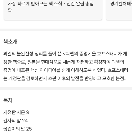
가장 빠르게 받아보는 책 소식 - 신간 알림 총집
경기컬처패스
합
책소개
괴델의 불완전성 정리를 풀어 쓴 <괴델의 증명> 을 호프스태터가 개
정한 책으로, 원본을 현대적으로 새롭게 재편하고 확장하여 괴델의
증명에 내포된 핵심 아이디어를 쉽게 이해하도록 하였다. 호프스태터
는 개정판을 검토하면서 초판 이후의 발전을 반영하고 모호한 논점을
명료하게 서술하여 이전보다 훨씬 편하게 읽으면서도 깊이 이해할 수
있도록 가다듬었다.
목차
그는 이 개정판에 서문을 덧붙여 괴델의 업적과 자신의 삶 사이에 얽
개정판 서문 9
힌 독특한 관계와 이 업적이 자신의 학문 활동에 미친 영향을 서술하
감사의 말 24
며, 괴델의 증명에 담긴 핵심적 내용과 이 증명이 왜 오늘날에도 의미
옮긴이의 말 25