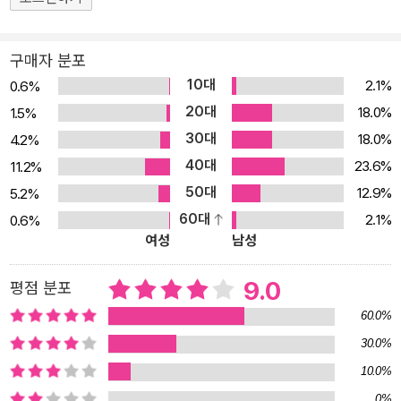
우리에게 낯선 이름이지만 아리스토텔레스 이후 가장 위대한 논리학
자이며, 만년의 아인슈타인이 30대의 괴델과 함께 집으로 걸어오는
구매자 분포
동안 대화를 나누는 특권을 누리기 위해 연구소에 간다고 했을 정도
10대
2.1%
0.6%
로 가장 가까운 지적 동료이기도 했다. 2006년에는 괴델 탄생 백주
20대
18.0%
1.5%
년을 맞아 빈 대학에서 기념 학회가 열렸다. 그의 주 연구 분야였던 집
30대
18.0%
4.2%
합론, 수리논리학뿐 아니라 신학, 철학 등의 인문학과 인지과학, 우주
40대
론, 컴퓨터 과학에 이르기까지 다양한 분야의 학자들이 그에게서 받
23.6%
11.2%
은 영향을 발표하였다. 그러나 괴델에 관련된 서적, 특히 일반인을 상
50대
12.9%
5.2%
대로 한 교양서적은 너무도 부족한 실정인데, 이는 평생을 은둔자처
60대
2.1%
0.6%
여성
남성
럼 보냈던 그의 삶과도 어느 정도 연관이 있다. 괴델의 업적은 인간 이
성의 한계를 수학적으로 증명한 것이다. 괴델의 정리는 20세기 수학
9.0
평점 분포
기초이론의 핵심이 되었고, 계산 가능성과 알고리듬이라는 개념으로
발전해 현대 컴퓨터 설계의 이론적 배경을 제공했다. 도서출판 승산
60.0%
은 기초 수학·과학에 대한 지원이 부족한 교육 시장에 기존 교육이 미
30.0%
처 제공하지 못했던 흥미로운 컨텐츠를 제공하려 노력하고 있다. 후
10.0%
세에 아인슈타인보다 더 큰 영향력을 미쳤다고도 볼 수 있는 괴델의
0%