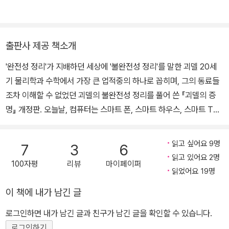
『철학적 사고에의 초대』(E. L. Beardsley & M. C. Beardsley),
『서양의 지혜』(B. Russell), 『분석 철학』(M. Corrado), 『철학적 분
석 입문』(J. Hospers), 『언어와 진리와 논리』(A. J. Ayer), 『철학과
출판사 제공 책소개
논리적 통사론』(R. Carnap), 『나는 이렇게 철학을 하였다』(B. Rus
'완전성 정리'가 지배하던 세상에 '불완전성 정리'를 말한 괴델 20세
sell), 『언어 철학』(W. P. Alston), 『자연 과학 철학』(C. G. Hempe
기 물리학과 수학에서 가장 큰 업적중의 하나로 꼽히며, 그의 동료들
l), 『콰인과 분석 철학』(G. D. Romanos), 『괴델의 증명』(E. Nagel
조차 이해할 수 없었던 괴델의 불완전성 정리를 풀어 쓴 『괴델의 증
& J, Newman), 『비트겐슈타인의 『논리철학론』 이렇게 읽어야 한
명』 개정판. 오늘날, 컴퓨터는 스마트 폰, 스마트 하우스, 스마트 TV
다』(R. M. White), 『논리철학론』(L. Wittgenstein) 등이 있으며,
등으로 이전까지의 딱딱한 기계 이미지에서 벗어나 '지능화'라는 옷을
엮은 책으로는 『논리와 철학』이 있고, 철학 논문을 다수 발표하였다.
입고 우리 생활 전반에 영향력을 행사하고 있다. 그러나 컴퓨터가 가
읽고 싶어요 9명
7
3
6
진 본래의 역할은 아직 그 이름에 고스란히 남아있다. 바로 '계산' 기
읽고 있어요 2명
100자평
리뷰
마이페이퍼
능이다. '계산' 이론을 누가 처음으로 도입했을까? 그 공은 대체로 영
읽었어요 19명
국의 수리논리학자 앨런 튜링에게 돌아간다. 그러나 계산이론을 보여
이 책에 내가 남긴 글
주는 가상의 자동기계 '튜링 머신'은 사실, 쿠르트 괴델의 업적과 생각
이 있었기에 가능했다. 괴델과 튜링은 타임지가 선정한 '20세기 가장
로그인하면 내가 남긴 글과 친구가 남긴 글을 확인할 수 있습니다.
영향력 있는 인물 100명'에 든 단 2명의 수학자이다. 쿠르트 괴델은
로그인하기