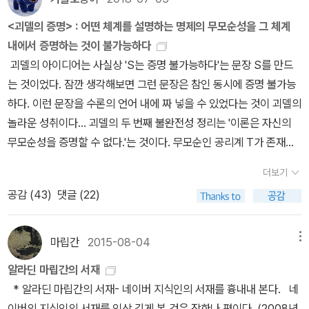
토대가 되는 학문이 확실해야 한다는 것이다. 만약 토대가 되는 학문
것도 없다. 실재계는 상상계의 거울로도 상징계의 격자로도 포착할
이 언제든 거짓으로 판명날 수 있는 판단들로 이루어진 체계라면, 그
<괴델의 증명> : 어떤 체계를 설명하는 명제의 무모순성을 그 체계
수 없는 잔여물 또는 폐기물이다. 현대 정신분석학의 이러한 방법론
학문을 기초로 해 세워진 또 다른 학문들의 체계 역시 위태로워지는
내에서 증명하는 것이 불가능하다
적 구분은 매체의 기술적 구분에 명백하게 일치한다. 모든 이론은 각
것은 너무도 분명하다... 그렇다면 어떤 학문이 토대의 기능을 할 수
괴델의 아이디어는 사실상 'S는 증명 불가능하다'는 문장 S를 만드
자의 역사적 선험성을 가진다.(p38) <축음기, 영화, 타자기> 中 프
있겠는가? 후설은 철학이 바로 그런 역할을 해야 하며, 또 할 수 있다
는 것이었다. 잠깐 생각해보면 그런 문장은 참인 동시에 증명 불가능
리드리히 키틀러 (Friedrich Kittler, 1943 ~ 2011) <축음기, 영화,
고 주장했다. 그것이 바로 후설의 학문적 꿈이기도 한 '엄밀한 학으로
하다. 이런 문장을 수론의 언어 내에 짜 넣을 수 있었다는 것이 괴델의
타자기 Grammophon, Film, Typewriter>는 20세기 아날로그 기
서의 철학'이다. _ 박승억, <후설 & 하이데거 : 현상학, 철학의 위기를
놀라운 성취이다... 괴델의 두 번째 불완전성 정리는 '이론은 자신의
술 매체들인 축음기, 영화, 타자기를 라캉(Jacques-Marie-Emile L
돌파하라>, p56 후설은 제1차 세계대전을 통해 명확하게 드러난 이
무모순성을 증명할 수 없다.'는 것이다. 무모순인 공리계 T가 존재한
acan, 1901 ~ 1981)의 실재계, 상상계, 상징계로 대응시켜 이들을
성의 한계, 근대성의 한계를 절감한다. 이러한 한계를 극복하기 위해
다고 하자. 이것이 무모순임을 증명할 수 있을까? 괴델은 T가 무모순
해석한다. 따라서, <축음기, 영화, 타자기>를 읽기 전 라캉의 용어들
더보기
서는 기존의 학문 체계를 재구성할 필요가 있고, 그 중심에 철학이 있
이면, 'T가 무모순이다'라는 문장은 (수론의 문장으로 부호화했을 때)
이 어떤 의미를 갖는지를 파악하는 것이 순서라 여겨지며, 이번 페이
공감 (
43
)
댓글 (22)
어야 한다고 보았다. 더 이상 의심할 수 없는 객관성 위에 세워진 새로
T로부터 증명할 수 없다는 것을 보였다. 따라서 'T가 무모순이다'라
퍼에서는 브루스 핑크(Bruce Fink)의 <라캉의 주체 The Lacania
운 철학. 이것이 후설이 생각한 새로운 철학이며, 현상학이다. 철학
는 문장은 참이면서도 증명불가능한 문장이다.(p259) <Mathemat
n Subject: Between Language and Jouissance> 를 통해 내
의 새로운 방법과 관련해서 후설은 먼저 '무전제성'이라는 이념을 내
ics 2> 中 <괴델의 증명>은 괴델(Kurt Godel, 1906 ~ 1978)의
마립간
2015-08-04
메뉴
용을 비교해보고, 21세기 매체 전망에 대해 살펴보고자 한다. 다른
세운다... 후설이 말하고자 했던 '무전제성'은 어떤 전제도 허용하지
불완정성 정리(Godel's incompleteness theorems)을 일반인들
사람들의 견해나 욕망은 담화를 통해서 우리 안으로 흘러들어온다.
알라딘 마립간의 서재
않겠다는 뜻이 아니라 조금이라도 의심스러운 가정은 결코 전제로 삼
에게 소개한 책이다. 얇은 분량의 책이지만, 불완정성 정리의 전체적
무의식은 다른 사람들의 말, 다른 사람들의 대화, 그리고 다른 사람들
* 알라딘 마립간의 서재- 네이버 지식인의 서재를 흉내내 본다. 네
지는 않겠다는 태도를 말하는 것이다.(p64)... 후설은 대상이 어떤 왜
인 내용을 가늠할 수 있는 유용한 책이라 여겨진다. 책의 내용을 잠시
의 목표, 열망, 환상으로 가득 차 있다.(p35) <라캉의 주체> 中 언어
이버의 지식인의 서재를 인상 깊게 본 것은 장한나 편이다. (2008년