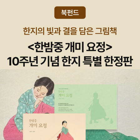
가 '없음'을 느끼게 된다면 불안이 생긴다. 존재와 비존재는 삶과 죽음
에서, '불완전성'을 추구하는 것은 무슨 의미가 있는 것일까? 개인적
(神)이라 부르는 것에서 증명을 시작하고, 이러한 존재가 존재할 수
함을 저장할 수 있다는 측면에서 '영화'를 상상계에 마지막으로 '축음
과 연결되고 이 지점에서 하이데거의 철학은 장 폴 사르트르((Jean-
으로는 <괴델,에셔,바흐> 라는 '무시무시한' 책을 학창시절 읽다가 집
없다면 '완전'하지 않기 때문에 '존재한다.'는 내용으로 신 존재를 증명
기'를 실재계에 배치한다. 타자기는 처음으로, 자판이라는 계산되고
Paul Sartre, 1905 ~ 1980)의 실존철학과 접점을 이룬다. 모든
어던진 기억은 있지만, 다시 한번 '괴델'에게 도전해보고픈 마음을 불
한다. 이 큰 선(善)은 모든 선이 그것을 통해 존재하기 때문에 그 자
정돈된 저장고에서 선택된 문자를 제공한다. 손글씨의 흐름과는 대조
학문의 탐구 대상은 존재자들이다. 학문은 존재자들을 분석하고, 설
러일으키는 책이다. 게다가 호프스테터라는 '저자'가 개정했다는 점에
체를 통해 per se 선하다. 따라서 그 밖의 모든 것은 자기 자신과는
적으로 여기서는 자간과 행간에 의해 분리되고 구분된 요소들이 서로
명하고자 한다. 그런데 '존재'가 '존재자'와 다르다면, 존재자를 다루는
서 더욱 더 기대가 된다.
다른 어떤 것을 통해 선하고, 오직 이 큰 선만이 자기 자신을 통해서
나란히 등장한다. 따라서 상징계는 인쇄 활자의 지위를 가진다... 영화
학문의 방식으로 존재를 말할 수는 없다. 하이데거가 전통 형이상학
선하다. 오직 그 자체를 통해 선한 것만이 바로 최고선(God)이다. 그
는 움직이는 도플갱어를 최초로 저장할 수 있었고, 다른 영장류와는
을 '존재 망각의 역사'라고 평한 것은 존재를 존재자처럼 다루는 방식
러므로 최고선은 또한 가장 큰 것이기도 하며, 존재하는 모든 것들의
달리 인간은 그 안에서 자신의 신체를 인지(혹은 오인)할 수 있었다.
이 결국 존재 자체를 은폐시키는 결과를 가져왔기 때문이다.(p100)..
최고 summum omnium quae sunt 이기도 하다. (p19)...그리고
그렇기에 상상계는 영화의 지위를 갖는다... 축음기에 이르러서야 처
하이데거에게 인간은 여타의 존재자들과는 근본적인 의미에서 구별
확실히 <그것보다 더 큰 것이 생각될 수 없는 어떤 것>은 단순히 지
음으로 모든 기호의 질서와 단어의 의미들 이전에 후두에서 내지르는
되는 존재자다. 왜냐하면 오직 인간만이 존재의 의미를 물을 수 있는
성 속에만 존재할 수 없습니다. 왜냐하면 만일 그것이 지성 속에만 존
모든 소음을 고정시킬 수 있었다. 따라서 실재계는 축음기의 지위를
존재자이기 때문이다. _ 박승억, <후설 & 하이데거 : 현상학, 철학의
재한다면, 실제로도 존재하는 것이 생각될 수 있고, 이것이 [지성 속
갖는다.(p39) <축음기, 영화, 타자기> 中 여기에서 우리는 추가적으
위기를 돌파하라>, p101 인간이 특별한 존재자인 까닭은 존재의 의
에만 존재하는 것보다] 더 큰 것이기 때문입니다.(p187) <모놀로기
로 상징계와 실재계와의 관계를 살펴볼 필요가 있다. 실재은 외부로
미를 묻는 유일한 존재자기 때문이다. 바로 이런 점에서 하이데거는
온 & 프로슬로기온> 中 돌아가서, 괴델의 신 증명은 여기에서 크게
부터 암호화된 언어를 받아들이면서, 자신을 변화시킨다. 그리고, 그
인간을 현존재라고 부른다.(p104)... 현존재는 자신에게서 존재의 실
벗어나지 못했다는 생각을 하게 된다. 이보다는 '괴델의 불완전성 정
과정에서 본래의 자기는 점점 작아지고 밀려나게 된다. 그리고, 밀려
마리를 찾아낼 수 있는 존재자다. 인간, 즉 현존재를 제외한 그 어떤
리'에 의해 '신의 창조물인 인간은 인간과 자연을 설명하는 법칙을 포
나게 된 '잔여물'들은 무의식으로 밀려나 의식의 다른 원인이 된다. 언
존재자도 존재를 문제시하지 않는다. 하이데거는 이러한 현존재의 특
함하는 신 존재를 수학 공리 체계 내에서 모순성을 포함한 존재성을
어를 통한 상징계와 실재계의 교류를 통해 인간은 성장한다. 우리는