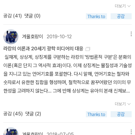
설 & 하이데거 : 현상학, 철학의 위기를 돌파하라>, p28 하이데거가
더보기
보기에 종래의 철학은 존재를 늘 존재자처럼 다루었다. 바꾸어 말하
공감 (
41
)
댓글 (0)
면, 이 세상의 모든 대상들은 다 존재자, 즉 '있는 것'들이다. 그런데 그
존재자들이 '있는 것'이기 위해서는 언제나 '존재', 즉 '있음'이 어떤 식
으로든 전제되어 있다. 그래서 전통적으로는 '존재'를 '존재자를 존재
겨울호랑이
2019-10-12
메뉴
자이게 해 주는 어떤 것'으로 이해해왔던 것이다. 그런데 이때 '존
라캉의 이론과 20세기 광학 미디어의 대응
재'를 '어떤 것'으로 보면, 그것은 다시 존재를 존재자처럼 보는 것은
실재계, 상상계, 상징계를 구분하는 라캉의 '방법론적 구분'은 분화의
결국 존재를 보이지 않게 만드는 접근 방식이었다. 이러한 사정을 그
이론(혹은 단지 그 역사적 효과)이다. 이제 상징계는 물질성과 기술성
는 '은폐'라는 이름으로 표현했다. _ 박승억, <후설 & 하이데거 : 현상
을 지니고 있는 언어기호를 포괄한다. 다시 말해, 언어기호는 철자와
학, 철학의 위기를 돌파하라>, p31 현상학의 두 거장 에드문트 후설(
숫자로서 유한한 집합을 형성하며, 철학적으로 꿈꾸어왔던 의미의 무
Edmund Husserl, 1859 ~ 1938)과 마르틴 하이데거(Martin Hei
한성을 고려하지 않는다... 그에 반해 상상계는 유아의 본래 신체보다
degger, 1889 ~ 1976)의 사상을 다룬 <후설 & 하이데거 : 현상학,
더 완전한 운동성을 갖추고 있는 것처럼 보이는 신체의 거울상에서
철학의 위기를 돌파하라>는 이성(理性, reason)으로 대표되는 근
더보기
생겨난다. 왜냐하면 실재계 속에서는 모든 것이 호흡 곤란, 추위, 현기
대 유럽 문명과 과학 기술 문명의 한계를 극복하려는 서로 다른 방법
공감 (
45
)
댓글 (2)
증과 더불어 시작되기 때문이다. 그러므로 상상계는 영화의 요람기에
을 알기 쉽게 설명한다. '엄밀한 학문'으로 대표되는 후설의 사상은 어
탐구되어온 바로 그 광학적 환영을 실행한다... 마지막으로 실재계로
떤 내용을 담고 있을까? 후설이 생각하는 바는 매우 명료하다. 즉,
부터는 라캉이 전제했던 것 말고는 아무것도 드러날 수 없다. 즉, 아무
겨울호랑이
2018-07-05
메뉴