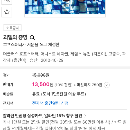
소득공제
괴델의 증명
호프스태터가 서문을 쓰고 개정한
더글러스 호프스태터
,
어니스트 네이글
,
제임스 뉴먼
(지은이),
고중숙
,
곽
강제
(옮긴이)
승산
2010-10-29
정가
15,000원
13,500
판매가
원
(10% 할인) +
마일리지 750원
배송료
유료 (도서 1만5천원 이상 무료)
전자책
전자책 출간알림 신청
알라딘 만권당 삼성카드, 알라딘 15% 청구 할인
최대 1만원 또는 2만원 할인(전월 30만원 또는 60만원 이용 시) / 카드 발
급월 +1개월까지는 전월 실적이 없어도 최대 1만원 혜택 제공