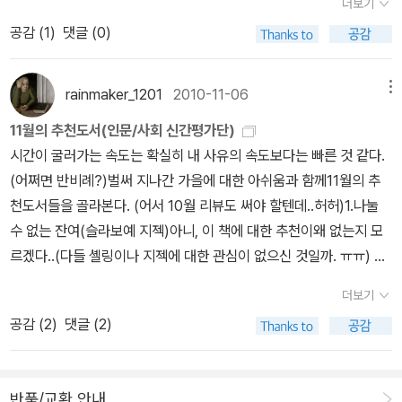
어떤 현상의 의미는 늘 다를 수 있음을 자각하는 태도, 즉 하나의 대상
더보기
는 데 사용되는 변형 규칙과 근본적으로 다른 추론 규칙을 사용해야
을 수 있다. 경문사에서 출판된 책은 검색되지 않고 페이퍼에 알라딘
관계에서 찾는다. 라캉의 실재에는 지대들도, 하위구분들도, 국부화
이 각 관점과 상황에 따라 다르게 인식된다는 것을 이해하는 것이다.
공감 (
1
)
댓글 (0)
한다는 자체 모순이 있다.(p76) <괴델의 증명> 中 괴델의 두 번째
상품넣기가 되지 않는다. 승산에서 출판된 책이 검색된다. (그런데,
된 높낮이도, 혹은 틈새와 충만도 없다. 실재는 갈라짐 없고 분화되지
그것이 바로 '의미 현상'을 현상학적 관점에서 접근하는 태도이기도
결론은 더욱 놀랍고, 가히 혁명적이다. 공리적 방법에 근본적인 한계
승산에서 출판된 것은 저자 3인으로 되어있다. 같은 책인가, 다른 책
않은 일종의 직물이며, 모든 곳이 충만한 그런 방식으로 짜여 있다. 실
하다. 그리고 후설은 이러한 태도야말로 참된 의미의 객관성이라고
가 있는 사실을 증명해보였기 때문이다. 괴델은 <수학원리>를 비롯
인가) <괴델 불완전성의 정리> 서평 별점 ; ★★★☆ 수
재가 별도의 지대들로, 구분되는 지형들로, 대비되는 구조들로 나뉘
rainmaker_1201
2010-11-06
메뉴
말한다.(p71)... 후설은 의식과 대상을 분리해서 보는 것은 잘못이라
해서 산술학이 전개될 수 있는 다른 어떤 체계도 근본에서 불완전하
학에 관한 책을 다시 읽으려 하는데, 그 첫 번째로 괴델의 불완전성 정
는 것은 상징적 질서의 결과인데, 상징적 질서는 실재의 매끄러운 겉
고 지적한다. 의식과 대상은 언제나 함께하는 동반자다.. 의식은 언제
11월의 추천도서(인문/사회 신간평가단)
다는 것을 증명했다. 달리 말하면, 모순되지 않는 산술 공리로 이루어
리에 관한 책을 골랐다. <괴델의 증명>(이 책은 나의 100대 책에 포
면을 자르고 들어가서 구분들과 틈새들과 구별가능한 존재자들을 만
나 '~에 대한 의식'으로 존재할 뿐이다. 이는 대상의 방향에서도 마찬
시간이 굴러가는 속도는 확실히 내 사유의 속도보다는 빠른 것 같다.
진 임의의 집합이 주어질 때, 그 집합에서 유도될 수 없는 참값의 산술
함되어 있다.)을 먼저 구입하고 읽었지만, 이번에는 <괴델의 불완성
들어내며 실재를 안장安葬시킨다. 실재를 폐기하면서 상징적 질서는
가지다. 대상 역시 의식 없이는 대상이 될 수 없다. 이러한 사정을 의
(어쩌면 반비례?)벌써 지나간 가을에 대한 아쉬움과 함께11월의 추
적 명제가 있다는 것이다.(p77) <괴델의 증명> 中 '어떤 체계를 설
의 정리>를 먼저 읽었다. 이 책은 괴델의 증명이 나오게 된 배경이
'현실'을 창조한다.(p62) <라캉의 주체> 中 언어로 말해질 수 없는
식의 '지향성'이라고 부른다. _ 박승억, <후설 & 하이데거 : 현상학, 철
천도서들을 골라본다. (어서 10월 리뷰도 써야 할텐데..허허)1.나눌
명하는 명제의 무모순성을 그 체계 내에서 증명하는 것이 불가능하
(일반인들이 이해하기 쉽게) 잘 설명되어 있다. 반면 실제적인 증명은
것은 그것의 현실의 일부가 아니다. 그것은 엄밀히 말해서, 실존하지
학의 위기를 돌파하라>, p74 그렇지만, 과연 인간이 신(神)과 같이
수 없는 잔여(슬라보예 지젝)아니, 이 책에 대한 추천이왜 없는지 모
다'는 것으로 정리되는 '괴델의 증명' 를 바탕으로 서양 철학의 오랜
<괴델의 증명>에 잘 기술되어 있다. 이해하지 못하는 문장이 없도록
않는다. 라캉의 용어법에서 실존 existence은 언어의 산물이다. 따
전체를 조망해서 현상으로부터 본질을 추출해 낼 수 있을까. 쿠르드
르겠다..(다들 셸링이나 지젝에 대한 관심이 없으신 것일까. ㅠㅠ) 어
과제인 신 존재 증명(Proof for the Existence of God) 과제를 다
꼼꼼하게 읽었는데, 다 읽은 후의 감상이 조립되지 않은 시계 부품을
라서 실재는 언어를 앞서므로, 실존하지 않는다.(p63)... 라캉적 관점
괴델(Kurt Godel, 1906 ~ 1978)이 불완전성 정리(Godel's inco
쨋든 '셸링을 유물론자로 읽는 최초의 책'이라는 점에서 의미가 있을
시 살펴보자. 괴델의 신 존재 증명 식은 다음과 같다. 공리1. (이분법)
모아놓은 것 같다. (당연히 작동되지 않는다.) 인터넷의 글을 찾아 몇
에서 볼 때 정신분석의 전제는, 언제나 상징계가 - 실재계를 암호화하
더보기
mpleteness theorems)를 통해 증명한 바와 같이 가장 이성적인
것 같다. 헤겔과 '사라지는 매개자'로서의 주체가 다시 등장하고, 라캉
속성은 그 부정이 부정적일 경우에만 긍정이다.공리2. (닫힘) 속성은
편을 읽었지만, 스스로 생각하기에 이해가 불완전하다는 느낌을 지울
고, 그로써 그것을 변형하거나 환원하는 가운데 - 실재에 영향을 미칠
공감 (
2
)
댓글 (2)
학문으로 알려진 수학마저도 그 체계 내에서 증명할 수 없는 무엇인
과 양자역학(?!)을 연결짓는걸 보면, 어쨋든 지젝은 계속 뭔가 '실
긍정적인 속성을 가진 경우에만 긍정이다.정리1. 긍정적 속성은 논리
수 없다. (불완전성의 정리에 관한 불완전한 이해!) 김병한 연세대학
수 있다는 것이다. 도식적으로 그려보자면, 상징계는 실재 위에 덧쓰
가가 존재한다면 후설의 선험적 현상학 또한 불가능하지 않을까. 괴
천'하려고 하고 있음에는 틀림없다. 2. 푸코, 바르트, 레비스트로스,
적으로 일관된다. (다시 말해 실례를 가질 수도 있다.)정의. 모든 긍정
교 교수님의 다음 글이 꼭 내 심정을 설명한다. ; 이상의 설명으로 인
기를 하고 실재를 지움으로써 실재를 빗금친다.(p65) <라캉의 주체
델의 논증처럼 하이데거는 인간(현존재)가 결코 자신이 속한 세계를
라캉 쉽게 읽기(우치다 타츠루): 어쨋든 무려 로쟈씨의 선택이기도 하
적인 속성을 가지는 것만이 신적이다.공리3. 신적이라는 것은 긍정적
해 불완전성 정리에 대한 이해가 한편으론 더해진 것 같기도 하면서,
> 中 라캉에 의한면 '말할 수 없는 것은 실재하지 않는다'. 언어 이전
반품/교환 안내