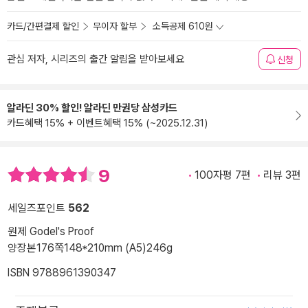
카드/간편결제 할인
무이자 할부
소득공제 610원
관심 저자, 시리즈의 출간 알림을 받아보세요
신청
알라딘 30% 할인! 알라딘 만권당 삼성카드
카드혜택 15% + 이벤트혜택 15% (~2025.12.31)
9
100자평 7편
리뷰 3편
세일즈포인트
562
원제 Godel's Proof
양장본
176쪽
148*210mm (A5)
246g
ISBN 9788961390347