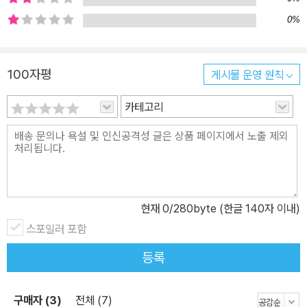
삶과 이론을 조명하기 위해, 승산은 2002년 『무한의 신비』(칸토어),
0%
2007년에 『불완전성』(괴델), 2008년에 『너무 많이 알았던 사람』
(앨런 튜링)을 출간했다. 19세기 수학에 파란을 일으켰던 칸토어, 칸
토어의 연속체 가설을 종결시킨 괴델, 괴델의 이론을 발전시킨 튜링
100자평
게시물 운영 원칙
의 삶을 다룬 3연작에 이어, 승산은 이번에 괴델의 증명 그 자체를 일
카테고리
반인에게 알기 쉽게 설명하는 『괴델의 증명』을 출간하게 되었다 『괴
델의 증명』은 출간 결정 이전 전북대학교 철학과 학생들과 이 책의 역
자인 곽강제 교수가 직접 번역하면서 수업 텍스트로 활용한 바 있다.
이처럼 대학생과 교양인이 접근하기에 알맞은 난이도와 학술적 가치
가 있는 책이다. 이 책의 저자인 어니스트 네이글과 제임스 뉴먼은 19
56년에 괴델의 업적을 해설하는 「괴델의 증명」(G?del's Proof)이
현재
0
/280byte (한글 140자 이내)
라는 짧은 글을 《Scientific American》에 발표했다. 이 글은 좋은
스포일러 포함
평을 받았지만 설명이 너무 간명해서 논리학과 수학의 기초에 관한
등록
배경 지식을 보완해달라는 요청을 받았고, 이 요청을 받아들여 2년
뒤인 1958년에 같은 제목으로 조그만 책을 발간했다. 이 책은 괴델
의 증명에 담긴 핵심 아이디어와 광범위한 내용을 비전문가도 이해할
구매자 (3)
전체 (7)