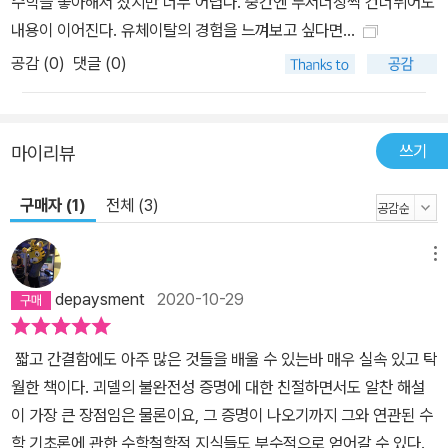
수학을 좋아해서 샀지만 너무 어렵다. 중간엔 두서너장씩 건너뛰어도
증명에 담긴 핵심적 내용과 이 증명이 왜 오늘날에도 의미가 있는지
내용이 이어진다. 유체이탈의 경험을 느껴보고 싶다면...
를 설명한다. 이번에 승산에서 출간한 『괴델의 증명』은 호프스태터가
공감 (
0
)
댓글 (0)
개정한 책으로, 원본을 현대적으로 새롭게 재편하고 확장하여 괴델의
증명에 내포된 핵심 아이디어를 쉽게 이해하도록 하였다.
쓰기
마이리뷰
구매자 (1)
전체 (3)
메뉴
depaysment
2020-10-29
짧고 간결함에도 아주 많은 것들을 배울 수 있는바 매우 실속 있고 탁
월한 책이다. 괴델의 불완전성 증명에 대한 친절하면서도 알찬 해설
이 가장 큰 장점임은 물론이요, 그 증명이 나오기까지 그와 연관된 수
학 기초론에 관한 수학철학적 지식들도 부수적으로 얻어갈 수 있다.