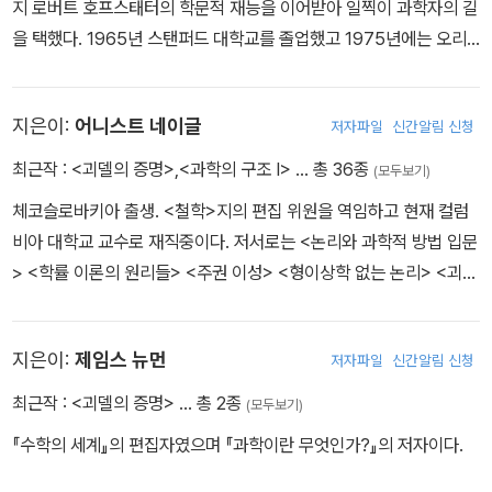
지 로버트 호프스태터의 학문적 재능을 이어받아 일찍이 과학자의 길
을 택했다. 1965년 스탠퍼드 대학교를 졸업했고 1975년에는 오리
건 대학교에서 물리학 박사 학위를 받았다. 그 후 인디애나 대학교 컴
퓨터학과, 미시간 대학교 심리학과에서 인공지능 연구에 몰두했다.
지은이:
어니스트 네이글
저자파일
신간알림 신청
독일 레겐스부르크 대학교, 미국 인디애나 대학교와 MIT 등 여러 대
학교에서 객원교수를 역임했다. 현재 인디애나 대학교 인지과학 및
최근작 :
<괴델의 증명>
,
<과학의 구조 I>
… 총 36종
(모두보기)
컴퓨터 과학 교수로 재직하고 있으며, 프린스턴 대학교 및 하버드 대
체코슬로바키아 출생. <철학>지의 편집 위원을 역임하고 현재 컬럼
학교에서 과학철학, 비교문학 및 심리학 분야의 객원교수로도 활동하
비아 대학교 교수로 재직중이다. 저서로는 <논리와 과학적 방법 입문
고 있다. 한국어로 번역된 저서로는 《괴델, 에셔, 바흐Godel, Esche
> <학률 이론의 원리들> <주권 이성> <형이상학 없는 논리> <괴델
r, Bach(GEB)》가 있다. GEB의 출간으로 1980년 퓰리처 상(일반
의 증명> <과학 철학 및 과학사 관련 목적론 재론 및 여타 논문집>
논픽션 부문)을 수상했고, 같은 해에 전미(全美) 도서 대상을 석권했
등이 있다.
다.
지은이:
제임스 뉴먼
저자파일
신간알림 신청
최근작 :
<괴델의 증명>
… 총 2종
(모두보기)
『수학의 세계』의 편집자였으며 『과학이란 무엇인가?』의 저자이다.