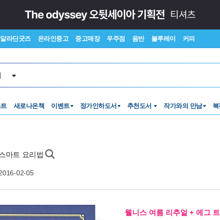
알라딘굿즈
온라인중고
중고매장
우주점
음반
블루레이
커피
서
스트
새로나온책
이벤트
정가인하도서
추천도서
작가와의 만남
북
 스마트 요리법
2016-02-05
웰니스 여름 리추얼 + 에그 트