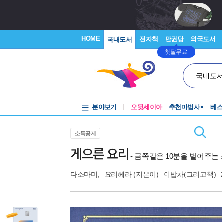
HOME
전자책
만권당
외국도서
국내도서
첫달무료
국내도
분야보기
오뒷세이아
추천마법사
베
소득공제
게으른 요리
- 금쪽같은 10분을 벌어주는
다소마미
,
요리헤라
(지은이)
이밥차(그리고책)