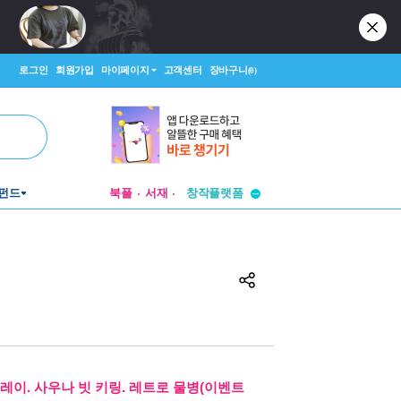
로그인
회원가입
마이페이지
고객센터
장바구니
(0)
투비컨티뉴드
펀드
북플
서재
창작플랫폼
투비컨티뉴드
레이. 사우나 빗 키링. 레트로 물병(이벤트