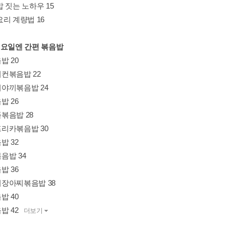
 짓는 노하우 15
리 계량법 16
. 월요일엔 간편 볶음밥
밥 20
컨볶음밥 22
야끼볶음밥 24
밥 26
볶음밥 28
리카볶음밥 30
밥 32
음밥 34
밥 36
장아찌볶음밥 38
밥 40
밥 42
더보기