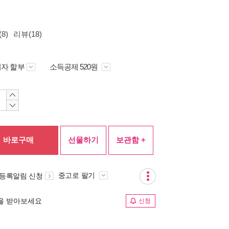
8)
리뷰(18)
자 할부
소득공제 520원
바로구매
선물하기
보관함 +
중고로 팔기
 등록알림 신청
림을 받아보세요
신청