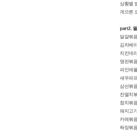
상황별 밥
게으른 요
part2
달걀볶음
김치베이
치킨데리
명란볶음
파인애플
새우파프
삼선볶음
잔멸치볶
참치볶음
돼지고기
카레볶음
짜장볶음