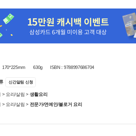
170*225mm
630g
ISBN : 9788997686704
류
신간알림 신청
서
>
요리/살림
>
생활요리
서
>
요리/살림
>
전문가/연예인/블로거 요리