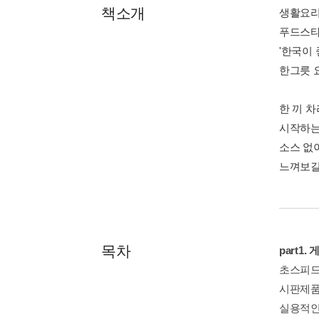
책소개
생활요리
푸드스타
'한국이
한그릇 
한 끼 
시작하는
소스 없
느껴보길
목차
part1
초스피드
시판제품
실용적인