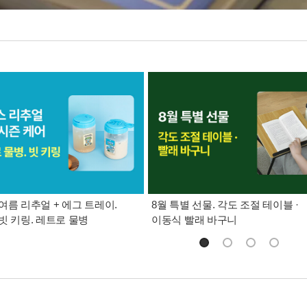
여름 리추얼 + 에그 트레이.
8월 특별 선물. 각도 조절 테이블 ·
빗 키링. 레트로 물병
이동식 빨래 바구니