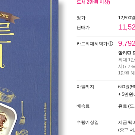
도서 2만원 이상)
정가
12,800
11,5
판매가
9,79
카드최대혜택가
알라딘 
최대 1만
시) / 
1만원 
마일리지
640원(5
+ 5만원
배송료
유료 (도
수령예상일
지금 택배
(중구 서