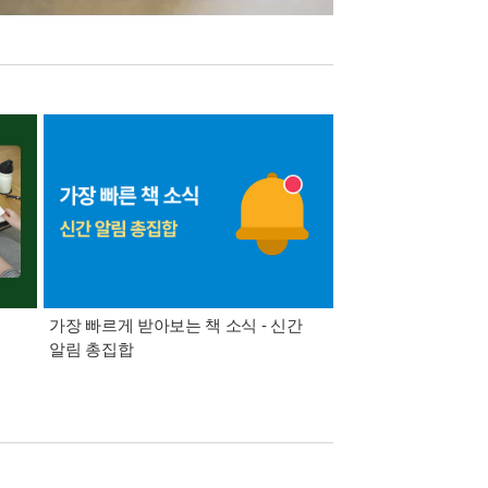
가장 빠르게 받아보는 책 소식 - 신간
경기컬처패스 1만원 
알림 총집합