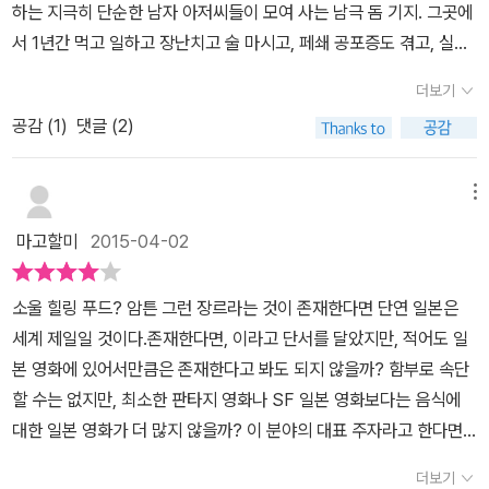
하는 지극히 단순한 남자 아저씨들이 모여 사는 남극 돔 기지. 그곳에
서 1년간 먹고 일하고 장난치고 술 마시고, 페쇄 공포증도 겪고, 실연
과 가족에 대한 그리움과 라면에 대한 집착등을 자연스럽게 그려낸
더보기
영화다.다운받아 놓은지 거반 6개월만에 본 영화, 속이 다 시원하다.
공감 (
1
)
댓글 (2)
드디어 삭제를 할 수 있게 되서 말이다. 전형적인 일본 영화라고나 할
까. 잘 차려진 음식이 나오고, 그걸 정말 맛있게 먹는 사람들이 나오
고, 드라마틱하진 않지만 사람들의 이야기가 과장없이 전개되는 그런
메뉴
영화였다. 지루하다고도 볼 수 있고, 봐 봤자 남는거 없는 영화라고 생
마고할미
2015-04-02
각이 들기도 했다. 물론 잘 차려진 음식을 보면서 침을 질질 흘리는 사
람들이라면 굉장히 남는거 많은 영화라고 하겠지만서도. 맛있어 보이
소울 힐링 푸드? 암튼 그런 장르라는 것이 존재한다면 단연 일본은
긴 했지만서도, 글쎄...오히려 남극에서 먹는 음식이 맛있으면 얼마나
세계 제일일 것이다.존재한다면, 이라고 단서를 달았지만, 적어도 일
맛있겠어.라는 생각이 들었다. 실제로 산해진미들이 동원되기는 하는
본 영화에 있어서만큼은 존재한다고 봐도 되지 않을까? 함부로 속단
데, 장소가 장소다 보니 그닥 땡기지는 않더군. 역시나 먹는 장소도 중
할 수는 없지만, 최소한 판타지 영화나 SF 일본 영화보다는 음식에
요한 것인가 보다. 심각하게 눈살을 찌프릴 만한 이야기가 없다는 것
대한 일본 영화가 더 많지 않을까? 이 분야의 대표 주자라고 한다면
은 다행이긴 했으나 역시나 남는게 없다는 것이 단점. 하긴 남극에서
카모메 식당일 것인데, 이 남극의 쉐프는 여러 모로 카모메 식당과 닮
무슨 극적인 이야기가 나오겠는가 만은 말이다. 지나치게 잔잔하고
더보기