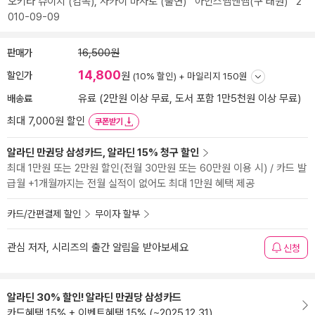
오키타 슈이치
(감독),
사카이 마사토
(출연)
아인스엠앤엠(구 태원)
2
010-09-09
판매가
16,500원
14,800
할인가
원
(10% 할인) +
마일리지 150원
배송료
유료 (2만원 이상 무료, 도서 포함 1만5천원 이상 무료)
최대 7,000원 할인
쿠폰받기
알라딘 만권당 삼성카드, 알라딘 15% 청구 할인
최대 1만원 또는 2만원 할인(전월 30만원 또는 60만원 이용 시) / 카드 발
급월 +1개월까지는 전월 실적이 없어도 최대 1만원 혜택 제공
카드/간편결제 할인
무이자 할부
관심 저자, 시리즈의 출간 알림을 받아보세요
신청
알라딘 30% 할인! 알라딘 만권당 삼성카드
카드혜택 15% + 이벤트혜택 15% (~2025.12.31)