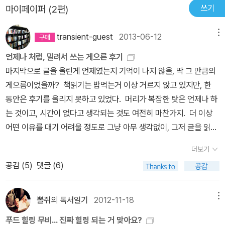
것은 한 편으로는 정겹겠지만 한 편으로는 정신적인 질환에 시달리지
쓰기
마이페이퍼 (2편)
가 있습니다. 예상치 못한 사고로 인해 동료를 대신하여 남극으로 파
는 않을까 하는 걱정이 되기도 했다. 하나의 공간 속에서 두 명은 용변
견된 니시무라는 이곳에서 다양한 직책과 분야의 사람들 7명과 함께
을 보고 두 명은 세수를 하고 두 명은 대기를 하는 아침 모습을 보면서
transient-guest
2013-06-12
메뉴
남극기지에서 1년간 지내게 됩니다.매일 반복되는 작업과 지루한 일
는 경악했지만, 군대를 다녀오는 우리나라 남자들이라면 씩씩하게 해
상, 그리고 종종 외로움에 시달리는 대원들의 유일한 행복은 남극의
언제나 처럼, 밀려서 쓰는 게으른 후기
낼 수 있는 일이겠지. 남극하면 펭귄인데, 펭귄도 없는 곳이라기에 좀
쉐프 니시무라가 차려주는 밥을 먹을때고, 니시무라는 자기가 만든
마지막으로 글을 올린게 언제였는지 기억이 나지 않을, 딱 그 만큼의
이상했다. 알고 보니 일본의 남극 기지는 쇼와 기지라는 곳이 있고, 돔
음식을 맛있게 먹어주는 대원들을 보며 행복해합니다. 따로 요리 재
게으름이었을까? 책읽기는 밥먹는거 이상 거르지 않고 있지만, 한
후지 기지라는 곳이 있는데 이 영화에서 나오는 곳은 돔 후지라는 기
료를 구할수가 없고, 보관하기 힘들기 때문에 요리를 만드는데 다소
동안은 후기를 올리지 못하고 있었다. 머리가 복잡한 탓은 언제나 하
지로, 펭귄이 있는 쇼와 기지보다 더 추운 곳이어서 펭귄이 없다는 대
한계가 있지 않을까 생각을 했지만, 예상외로 고급식당 부럽지 않은
는 것이고, 시간이 없다고 생각되는 것도 여전히 마찬가지. 더 이상
사도 나온다. 아마 엘리제궁의 요리사에 나왔던 남극의 프랑스 기지
호화로운 만찬에 놀랍기도 했습니다. 그래서 대원들이 밥을 먹을때
어떤 이유를 대기 어려울 정도로 그냥 아무 생각없이, 그저 글을 읽고
나 우리나라의 세종 기지는 쇼와 기지에 가까운 곳이 아닐까. 연구원
가장 행복해 하는게 아닌가 싶습니다.밀폐된 공간에서 살아가다 보니
남기는 것이 힘들었던 것인지도 모르겠다. 월초의 무지막지한 지름
들이 2500m나 되는 얼음기둥을 살펴보며 30만년 전 만들어진 것
더보기
스트레스를 받을수도 있지만, 다들 맡은 일에 충실하며 아웅다웅 하
으로 그야말로 무지막지한 읽을거리들을 확보한 상태인데, 영어책까
이라는 말을 할 때, 남극의 모습을 조금이나마 보여주는 것 같아서 신
루하루를 즐겁게 살아갑니다. 아주 잼있거나 임팩트가 강한 부분은
공감 (
5
)
댓글 (6)
지 합하면 도대체 읽은 책보다 안 읽은 책이 더 많아질 것 같아 가끔씩
기했다. 참 식상한 비유지만 자연 앞에 인간의 존재가 얼마나 작은지
없지만 일본영화 특유의 잔잔함과 곳곳에 웃음코드가 섞여있어 생각
불안하기도 하다. 또한, 독서 불감증까지는 아니지만, 간혹 이렇게
또 한 번 알았다고나 할까. 아마도 감독의 선택과 집중이겠지만 개인
보다 지루하진 않았습니다. 또한 일본정식, 오니기리(주먹밥), 랍스
책을 읽는 것이 나에게 어떤 실질적인 도움을 주는가 하는, 다소 유치
적으로는 남극의 모습을 좀 더 보여줬으면 하는 아쉬움은 조금 있었
뽈쥐의 독서일기
2012-11-18
메뉴
타, 스테이크, 프랑스 요리, 중국 요리, 라면 등 다양한 요리를 구경할
하다고까지 생각하는 성공독서나 성공학을 떠올리게 하는 기분도 요
다. 남극이라는 공간, 여러모로 궁금한 곳이니까.
푸드 힐링 무비... 진짜 힐링 되는 거 맞아요?
수 있고, 일상에서 편하게 살아갈때 중요성을 인식하지 못하고 마구