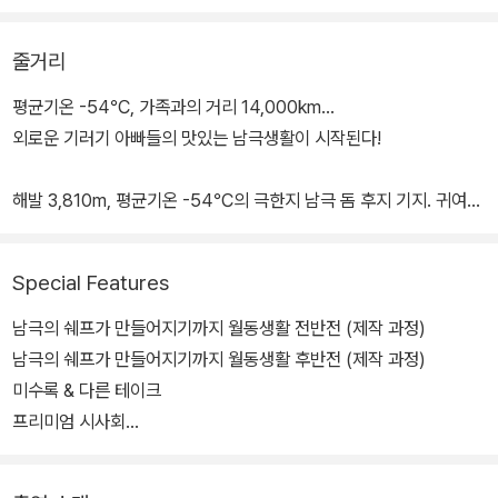
줄거리
평균기온 -54℃, 가족과의 거리 14,000km…
외로운 기러기 아빠들의 맛있는 남극생활이 시작된다!
해발 3,810m, 평균기온 -54℃의 극한지 남극 돔 후지 기지. 귀여운
펭귄도, 늠름한 바다표범도, 심지어 바이러스조차 생존할 수 없는 이
곳에서 8명의 남극관측 대원들은 1년 반 동안 함께 생활해야 한다.
Special Features
기상학자 대장님, 빙하학자 모토, 빙하팀원 니이얀, 차량 담당 주임,
남극의 쉐프가 만들어지기까지 월동생활 전반전 (제작 과정)
대기학자 히라, 통신 담당 본, 의료담당 닥터, 그리고 니시무라는 매일
남극의 쉐프가 만들어지기까지 월동생활 후반전 (제작 과정)
매일 대원들에게 맛있는 음식을 선사하는 조리담당이다.
미수록 & 다른 테이크
프리미엄 시사회
평범한 일본 가정 식에서부터 호화로운 만찬까지, 대원들은 "남극의
개봉일 무대 인사
쉐프" 니시무라의 요리를 먹는 것이 유일한 낙. 강추위 속에서 계속되
영화 개봉 기념 토크쇼