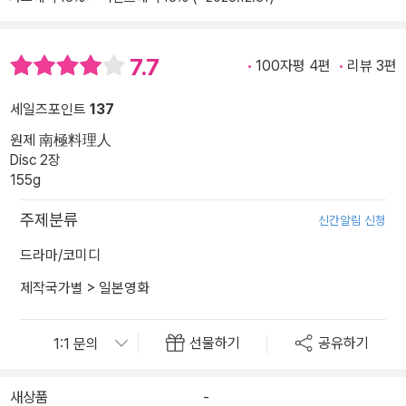
7.7
100자평 4편
리뷰 3편
세일즈포인트
137
원제 南極料理人
Disc 2장
155g
주제분류
신간알림 신청
드라마/코미디
제작국가별
>
일본영화
선물하기
공유하기
새상품
-