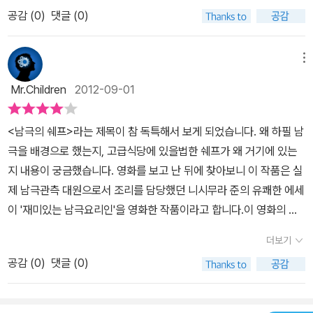
았다. 일본 열도가 아닌 다른 곳이 배경이며, 장소가 어디든지 등장하
평이하며 온순하게 흘러가는 남극에서의 일상이 조금은 단조롭게 느
공감 (
0
)
댓글 (0)
는 사람들은 일본식의 음식을 먹고 일본식으로 정을 나눈다. 참, 일본
껴졌다. 그러니까 말이지. 1년을 액기스만 모았는데도 그렇게 지루하
이란 나라가 여러모로 재미있는 것이, 이렇게 대중 문화를 통해 접하
고 단조로우며 아무것도 없는데, 거기서 1년을 산 사람들은 오죽 갑갑
거나 여행을 하면서 개별적으로 접할 때는 매력적이고 좋아하게 되는
메뉴
하겠는가. 그들이 남극을 탈출하고 싶어서 난리 부르스를 피는 것도
데, 어쩌면 지도자들의 역사 인식이라는 것은 그 모양일까, 생각하면
이해가 간다. 일본 드라마를 자주 본 탓인지 영화에 나오는 배우들이
Mr.Children
2012-09-01
이렇게 다양한 면에서 수준이 불일치인 나라도 없다는 생각이 든
이제 낯이 익다. 심지어는 반갑기조차 하더라. 어~ 저 아저씨 여기에
다. 우리 나라도 남극 기지가 있다. 세종 기지 였던 것으로 기억하는
도 나오네 하면서 말이다. 그나저나 주인공으로 사카이 마사토, 내가
<남극의 쉐프>라는 제목이 참 독특해서 보게 되었습니다. 왜 하필 남
데, 그곳에도 마찬가지로 사람이 살고 있고, 어떻게든 그 척박함 속에
좋아하는 배우인데, 이 영화에선 어떻게 표정이 매번 한가지인지 불
극을 배경으로 했는지, 고급식당에 있을법한 쉐프가 왜 거기에 있는
서 식생활을 해결하며 살아가겠지. 이 영화를 보면서는 최근에 개봉
만이었다. 그게 연기를 잘 하는 것인지 아닌지 헷갈리더란 말이다. 나
지 내용이 궁금했습니다. 영화를 보고 난 뒤에 찾아보니 이 작품은 실
했던 엘리제궁의 요리사를 떠올렸다. 대통령 궁의 개인 요리사였던
올때마다 한결같은 표정이니 안 그렇겠는가. 심지어는 다른 영화속
제 남극관측 대원으로서 조리를 담당했던 니시무라 준의 유쾌한 에세
과거와, 남극에 와 있는 현재의 주인공을 비교하는 장면에서 의외로
에서도 짓고 있는 표정이 하나였는데, 분위기가 다른 배우들과 조금
이 '재미있는 남극요리인'을 영화한 작품이라고 합니다.이 영화의 줄
남극의 시설이 좋아서 흥미롭게 봤었는데 이 영화에서의 남극 기지의
차별되는 것만 뺀다면 도무지 뭐가 다른지 구별을 못하겠다. 다른 영
거리에 대해 간략히 말하면 남극 해발 3,810m의 평균기온 -54도인
모습은 훨씬 더 단촐하다. 수십 명이 되어 보이던 프랑스 남극 기지와
더보기
화나 드라마에서는 다른 모습을 보여주길 기대하면서...왜냐고? 분위
일본의 돔 후지 기지에서 벌어지는 이야기를 담고 있습니다. 이곳에
는 달리 인원은 총 8명. 그 8명 속에 요리사도 의사도 연구원도 포함
기는 딱 내 스타일 이여서 말이다.
공감 (
0
)
댓글 (0)
는 펭귄도, 바다표범도 없고, 오로지 관측 대원 8명만이 살아갈뿐입
되어 있다. 먹고 싶은 것도 마음껏 먹지 못하고, 보고 싶은 가족은 목
니다. 기상학자, 빙하학자와 조수, 차량담당, 대기학자, 통신담당, 의
소리만 들을 수 있으며 영하 70도에 고립된 곳에서 단 8명이 산다는
료담당 그리고 영화의 주인공인 조리담당 니시무라(사카이 마사토)