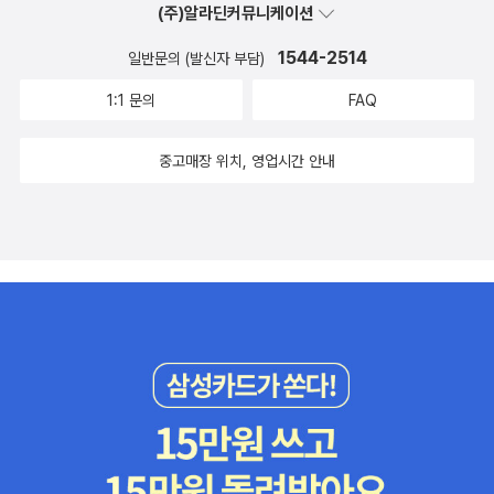
사람이 두 차례나 일본의 남극기지에 파견되었던 에피소드를 모아놓
(주)알라딘커뮤니케이션
미적지근하고..) 다시 '전설'의 케잌을 맞보게 된 다수는 기뻐진다. 그
은 책인데, 얼마 전에 영화로 먼저 보고 흥미를 느껴 읽어 본 책이다.
가 '전설'이 된 이유도.. 그가 만든 빵을 먹으면 '행복해지기 때문'이라
1544-2514
일반문의 (발신자 부담)
내가 히키코모리 성향이라도 있는 것인지, 나는 가끔씩 저렇게 먼 곳
는 말도 안되는 대사를 마구 남발한다. 이렇게 '전설'이나 '먹으면 행
에 파견되어 한 동안 사회와 떨어져 생활해보고 싶은 요망을 갖고 있
1:1 문의
FAQ
복해져'같은 오글거리는 말이 뛰어난 영상미에도 영화를 갑자기 B급
다. 산속도 좋겠지만, 기왕이면 '남의 돈'으로 남극에 파견되어 소수
으로 만들어버린다. ------------------------------------------
의 팀원과 규칙적인 공동체 생활을 해보고 싶다. 책으로 볼 때는 훨씬
중고매장 위치, 영업시간 안내
--------------------------------------------- 영화 DVD는 안
더 고생스럽게 느꼈지만, 영화속의 그들은 아무튼 유쾌해 보였으니
나온건지.. 검색이 안 되는 관계로 책으로 등록. <영화의 줄거리>불
까. http://kosap.tistory.com/550 요기에 가면 남극세종기지 이
쌍한 주인공 린코는 어릴 때부터 외톨이였습니다. 엄마는 물장사로
야기를 볼 수 있는데, 니시무라 준이 파견되었던 곳은 이곳보다 훨씬
바빴고, 동네 친구들은 린코를 사생아라고 마구 놀렸거든요. 린코의
더 깊숙히 들어간 남극의 오지 같은, 세균도 살 수 없다는 곳이었고,
'린'자는 불륜의 '륜'라구요.(일본어 발음으론 가능) 노래까지 지어서
인터넷이나 무선전화기술이 발달하기 전인 1997년, 그리고 그 이전
부르면서. 린코는 할머니와 함께 살았습니다. 할머니는 항상 린코에
의 일이었으니까, 지금은 그래도 살만하지 않을까? 기압이 높고, 대
게 맛있는 요리를 해주었어요. 할머니의 된장 항아리는 린코에게 고
기가 희박하여 조금만 무엇을 해도 헉헉거리고, 사방이 얼어붙은 물
향과 같았습니다. 할머니가 돌아가신 후, 린코는 말도 잃었어요. 갈 데
로 가득하지만, 어쨌든 물은 만들어야하며, 화장실과 목욕이 불편한
가 없어진 린코는 결국 차가운 엄마품으로 돌아오게 되었답니다. 린
곳. 막상 가면 집으로 돌아가겠다고 생떼를 쓸지도 모를 노릇이지만,
코는 착하고 순박한 조력자 동네 아저씨의 도움으로 '달팽이 식당'을
어쨌든, 일상을 떠나, 책과 미디어를 조금만 챙겨들고 그렇게 떠나보
엽니다. 그녀의 말없고 느린 성격과 맞아 떨어지는 이름이죠. 이런 영