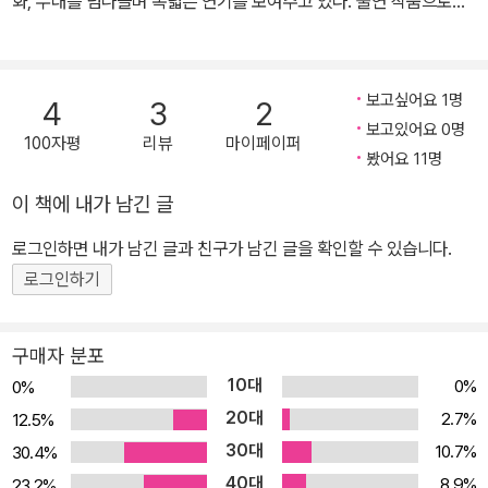
화, 무대를 넘나들며 폭넓은 연기를 보여주고 있다. 출연 작품으로는
영화 「壬生義士傳」(한국 개봉명 : 바람의 검, 신선조), 연극 「상복이
어울리는 엘렉트라」(2004/11, 유진 오닐 작), 「아버지의 사랑」(200
5/3, 나카타니 마유미 작), TV 드라마 「新選組!(신센구미!)」(200
보고싶어요 1명
4
3
2
4, NHK 대하드라마, 미타니 코우키 작) 등이 있다. 국내에는 영화 <
보고있어요 0명
100자평
리뷰
마이페이퍼
허니와 클로버>의 교수님 역할로 얼굴이 널리 알려졌으며, 일본에서
봤어요 11명
는 드라마 <아츠 히메>에서 마지막 쇼군의 역할을 개성있게 소화해
이 책에 내가 남긴 글
내 길지 않은 분량임에도 크게 인기를 끌었다.
로그인하면 내가 남긴 글과 친구가 남긴 글을 확인할 수 있습니다.
로그인하기
구매자 분포
10대
0%
0%
20대
2.7%
12.5%
30대
10.7%
30.4%
40대
8.9%
23.2%