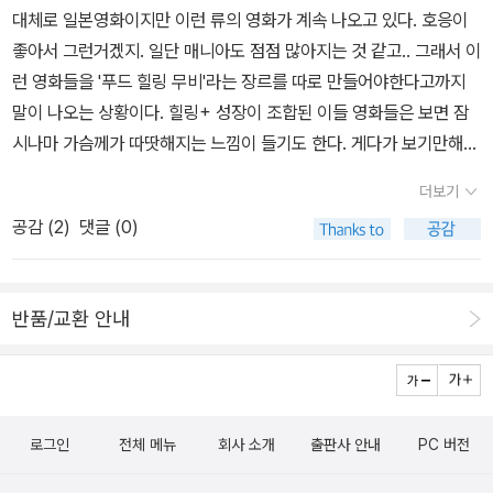
즘 느낄때가 있다. 사실 내 입장에서 그저 그렇게 평하기는 했지만,
대체로 일본영화이지만 이런 류의 영화가 계속 나오고 있다. 호응이
써버리는 '물'이라든지 '가족', 그리고 '주변에 사소한것들'에 대한 소
분명 많은 사람들은 어떤 목적을 가지고, 목표를 설정해서 책을 읽기
좋아서 그런거겠지. 일단 매니아도 점점 많아지는 것 같고.. 그래서 이
중함을 느낄수 있었습니다. 남극의 쉐프는 인간이 살아가는데 있어
도 한다. 순수문학을 그런 의도로 읽는 것은 큰 도움이 되지 않을 것
런 영화들을 '푸드 힐링 무비'라는 장르를 따로 만들어야한다고까지
가장 기본이 되는 음식이라는 코드를 통해서 모두 하나가 되고, 행복
이라고 생각하지만, 성장이나 개발을 위한 좋은 책을 찾아서 읽는 것
말이 나오는 상황이다. 힐링+ 성장이 조합된 이들 영화들은 보면 잠
해 하는 모습을 보여주는 따뜻하면서도 담백한 영화라고 볼 수 있습
은 분명히 개인의 특정한 상황 타개에 도움이 되기는 하겠다는 생각
시나마 가슴께가 따땃해지는 느낌이 들기도 한다. 게다가 보기만해도
니다. 영화를 보면서 나오는 맛깔스런 요리로 인해 상당히 배가 고파
이 새삼 든다. 나도 무엇인가 다른 전기를 마련하고자 하는 것인지도
즐거운 요리의 향연과 영상미까지, 두루두루 눈호강은 제대로 된
지기 때문에 밤에 영화를 보는건 자제하시는게 좋을듯 합니다. 인간
모르겠다. 어제는 그런 마음에 사무실 한켠에 겹겹히 꽂혀 있었던 온
더보기
다. 새로운 장르를 신설해야 한다는 말이 나오는 마당에 산통을 깨기
적인 모습을 담고있는 좋은 요리 영화라 평가하고 싶고, 제 점수는 8,
갖 자기개발서적을 정리하여 대략 세 박스 분량은 한 쪽에 쌓아 놓았
공감 (
2
)
댓글 (0)
는 좀 그렇지만.. 진짜 이 영화들이 힐링이 되는 거 맞나요? 전설의
0점 드리겠습니다.
다. 사실상 다시 읽을 가능성이 적은 녀석들은, 그렇게 묻고, 나름대
케잌 장인이 딸을 잃고 케잌에 손을 놨다. 못난 남자를 따라온 (못난)
로의 기준으로 좋은 책이라도 생각되는 것들은 다시 읽기위해서 챙겨
오사카 출신 여자애는 무식함과 드센 모습 때문에 남자에게 버림받는
놓았다. 가벼운 마음으로 손가락을 놀리니, 막혀있던 이런 저런 이야
반품/교환 안내
다. (실은 남자애가 나쁜X지만 여자애도 못난 건 마찬가지.) 다행히
기들이 튀어 나온다. 애초에 페이퍼를 열었을 때에는 간단하게 읽은
드센 성격은 근성으로 바뀌고 원래 빵집 출신 여자애는 도쿄의 세련
책에 대한 이야기만 적으려고 했었는데 말이다. 원제는
된 코안도르의 견습생이 된다. (처음부터 가르치는 거였으면 영화가
일본스럽기도 하고, 중국스럽기도 한 '남극요리인'인데, 남극의 셰프
속편이 나와야 될테니까.) 케잌 장인과 여자애는 만나게 되고, 여자애
가 훨씬 산뜻한 느낌을 준다. 남극요리인이라고 하면, 백곰 털가죽을
로그인
전체 메뉴
회사 소개
출판사 안내
PC 버전
의 열정인지 기개인지에 변한 건지 어쩐건지 아무튼 빵을 다시 만들
뒤집어쓰고 인육요리라도 할 것 같은 기세니까...니시무라 준이라는
게 된다. (그렇다고 이성적인 교감도 없다. 우정이라고 보기에도 먼가