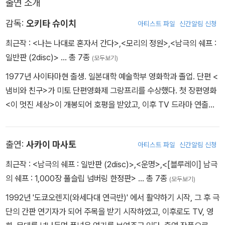
출연 소개
는 고된 작업으로 지쳐가는 그들에게 무엇보다 힘든 건, 보고 싶어도
남극의 쉐프 음악 제작 과정
볼 수 없는 사랑하는 아내와 아이들, 그리고 집에 대한 그리움이 사무
가족의 테마
감독:
오키타 슈이치
아티스트 파일
신간알림 신청
치는 기러기 생활이다.
제 38차 남극지역 관측대 돔 후지 기지로 가는 길
최근작 :
<나는 나대로 혼자서 간다>
,
<모리의 정원>
,
<남극의 쉐프 :
예고편 / 특보 / TV 스팟
일반판 (2disc)>
… 총 7종
(모두보기)
그러던 어느 날, 비축해놓은 라면이 다 떨어지고, 절망하는 대장님과
대원들을 위한 니시무라의 요리 인생 최대의 도전이 시작되는데…
1977년 사이타마현 출생. 일본대학 예술학부 영화학과 졸업. 단편 <
※ 모든 부가영상에 한글 자막 지원
냄비와 친구>가 미토 단편영화제 그랑프리를 수상했다. 첫 장편영화
<이 멋진 세상>이 개봉되어 호평을 받았고, 이후 TV 드라마 연출가
로도 활약했다. 직접 각본을 쓰고 연출한 영화 <남극의 쉐프>로 상업
적인 성공을 거두었을 뿐만 아니라, 후지모토상 신인상, 신도가네토
출연:
사카이 마사토
아티스트 파일
신간알림 신청
상 금상을 수상하기도 했다. <딱따구리와 비>로 보다 성숙해진 감성
과 전세대를 아우르는 감동, 거기에 감독 특유의 빛나는 유머들을 가
최근작 :
<남극의 쉐프 : 일반판 (2disc)>
,
<운명>
,
<[블루레이] 남극
미하여 평단과 관객 모두에게 호평을 받았으며, 2011년 도쿄국제영
의 쉐프 : 1,000장 풀슬립 넘버링 한정판>
… 총 7종
(모두보기)
화제에서 심사위원 특별상을 수상하였다. 일상의 담담함 속에 담긴
1992년 '도쿄오렌지(와세다대 연극반)' 에서 활약하기 시작, 그 후 극
엉뚱함이나 깨알 같은 유머, 재치를 드러내는 탁월한 재능을 보여주
단의 간판 연기자가 되어 주목을 받기 시작하였고, 이후로도 TV, 영
며, 일본 영화계를 이끌 차세대 감독으로 주목 받고 있다.