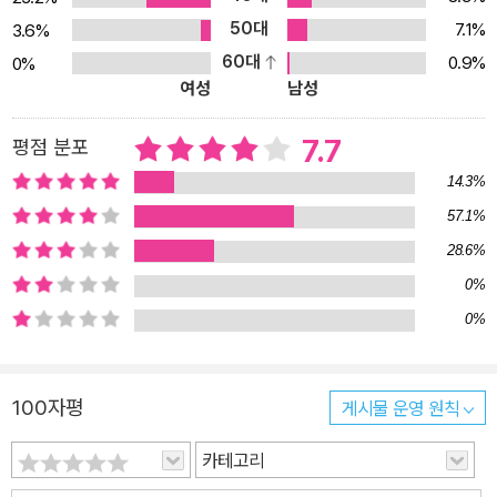
50대
7.1%
3.6%
60대
0.9%
0%
여성
남성
7.7
평점 분포
14.3%
57.1%
28.6%
0%
0%
100자평
게시물 운영 원칙
카테고리