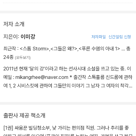
“거봐요, 자꾸 거짓말하니까 이렇게 눈물이 나잖아요. 그러게 왜 자꾸
마음에 없는 소리를 하는 겁니까?”
부드러운 그의 목소리에 그리고 더 부드러운 그의 손짓에 눈물이 마
저자 소개
르고 불안한 마음도 가라앉기 시작했다. 그러자 곧 현실이 다가왔다.
이래서는 안 된다는 현실이.
지은이:
이미강
저자파일
신간알림 신청
“김도우 씨. 당신 바보예요? 왜 나 같은 여자를 마음에 두죠? 난 결혼
최근작 :
<스톰 Storm>
,
<그들은 왜?>
,
<푸른 수염의 아내 1>
… 총
했던 여자예요. 아이도 있고요.”
24종
(모두보기)
“알아요.”
2011년 현재 ‘달의 강’이라고 하는 선사시대 소설을 쓰고 있는 중. 이
“아뇨, 당신은 몰라요. 나에 대해서 당신은 하나도 모른다고요.”
메일 : mikangrhee@naver.com * 출간작 스톡홀름 신드롬에 관하
“그럴지도 모르죠. 하지만 아는 것도 많아요. 우선, 음, 당신은 내가
여 1, 2 시비스킷에 관하여 그들만의 이야기 그 남자 그 여자의 착각
본 여자 중 가장 매력적인 여자입니다. 게다가 세상에서 가장 좋은 엄
늑대의 정령 1, 2 푸른 수염의 아내 1, 2 그들은 왜?
마이기도 하죠.”
눈동자가 또 흔들렸다.
“고작 그런 걸로 날 좋아한다는 말이에요?”
출판사 제공 책소개
그가 빙그레 웃었다.
[1권] 싸움꾼 빌딩청소부, 낯 가리는 편의점 직원. 그러나 추리를 좋
“더 이상 또 뭐가 필요합니까?”