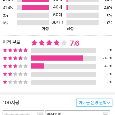
갑자기 그가 미간을 찌푸렸다. 그리고는 더 이상 말을 하지 않고 정신
40대
2.9%
41.4%
없이 그녀의 얼굴을 훑어보았다. 뭔가 생각에 빠진 모습이었다. 그러
50대
0%
0%
더니 불현듯 승리에 찬 표정을 지었다.
60대
0%
0%
“생각해보니 지금까지 당신은 오로지 내 걱정만 하는군요. 한 번도 당
여성
남성
신 자신이 어떻다는 말은 한 적이 없어요. 그렇다면 그 말은…….”
순간 깨달았다. 그가 이미 부서진 성벽 저 안쪽에 꽁꽁 숨겨두었던, 그
7.6
평점 분포
래서 그녀 자신도 거기에 있다는 것조차 몰랐던 감정을 들춰보았다는
0%
것을.
80.0%
그녀는 그가 더 이상 말을 하지 못하게 자리에서 벌떡 일어섰다.
“제발 더는 아무 말도 하지 말아요!”
20.0%
분연히 외쳤건만, 승리에 찬 그의 표정은 변하지 않았다. 그는 천천히
0%
그녀를 따라 일어서는가 싶더니 별안간 그녀를 와락 껴안았다.
0%
“그럴 줄 알았어, 당신도 날 좋아할 줄 알았다고. 아아, 하느님 감사합
니다.”
100자평
그는 이제 그녀의 입을 통해서 들을 것도 없다는 듯 확신에 찬 어조로
게시물 운영 원칙
계속해서 중얼거리듯 같은 말만 하더니, 껴안을 때와 마찬가지로 별
카테고리