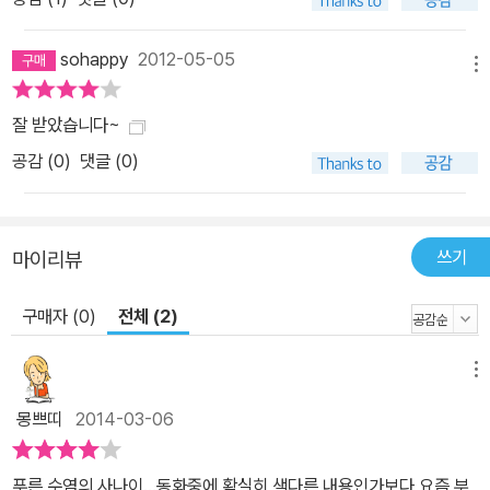
몰랐어? 네가 이 남자에게 그토록 끌렸던 걸? 감정의 잔해는 그렇게
비웃듯 속삭이고 있었다. 그녀는 눈을 질끈 감았다. 너무 빛이 나서 눈
sohappy
2012-05-05
이 부셔서가 아니었다. 앞으로 들통나지 않게 그 빛을 어떻게 감춰야
메뉴
할지 도저히 감당하지 못할 것 같아서였다. 정말 그를 좋아한다면 이
잘 받았습니다~
쯤 해서 그를 떠나야 했다. 만약 지금 그의 마음을 받아들인다면, 그건
공감 (
0
)
댓글 (0)
그를 이용하는 것밖에 되지 않기 때문이었다.
‘이용? 이용 좀 하면 어때서? 그가 먼저 시작한 거잖아. 네가 아니라.’
마음 한구석에서 이기적이고 사악한 목소리가 흘러나왔다.
‘안 돼, 결국 이 사람은 너 때문에 상처받을 거야. 그러길 원하는 건 아
쓰기
마이리뷰
니지?’
또 다른 구석에서 이타적이고 선한 목소리가 흘러나왔다.
구매자 (0)
전체 (2)
‘그가 상처를 받는다고? 어떻게 그걸 확신하지? 그는 몇 개월도 되지
않아 곧 너한테 싫증을 낼 거야. 그러면 그때 안녕, 하고 떠나면 되잖
메뉴
아.’
몽쁘띠
2014-03-06
‘그래도 혹시…….’
‘웃겨, 그래도 혹시? 너 설마 그가 널 영원히 사랑할 거라고 믿는 건
푸른 수염의 사나이...동화중에 확실히 색다른 내용인가보다 요즘 부