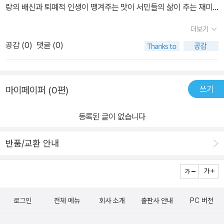
다.
랑의 배신과 퇴폐적 인생이 땡겨주는 맛이 서민들의 삶이 주는 재미
녀..도와주고 싶지만 그녀 미노는 도우에게 위험할수 있다는 말을 남
“괜찮아요?”
보다 더 맛깔스러운거 아닌가 싶다...아님 말고....그러니까 잘난집의
기고 사라지는데... 1편이 미노와 도우가 사랑하게 되는 과정으로 채
더보기
지금까지 내내 멍하니 바닥만 내려다보던 그녀가 고개를 들었다. 그
하나밖에없는 아드님이시고 잘난 집 덕분에 잘 살 수 있는데도 불구
워져있고 미노의 남편이자 두려움의 대상인 푸른수염은 등장하지도
공감 (
0
)
댓글 (0)
녀는 슬픈 눈으로 그를 응시했다.
하고 자신의 앞날을 자신이 개척해나가는 사람...그리고 사랑...하지만
않은채 궁금증을 불러 일으키더니2편은 그 비밀의 남자모습을 중점
“도우 씨…… .”
사랑은 쉽지않더라...쉬우면 1편에서 끝났게??..ㅋㅋ.. 잘난 폭력남편
적으로..로맨스보다 스릴러적인 요소에 치중한다.왜 미노가 그를 그
“그래요, 말해요.”
에게서 도망친 여자와 아이의 앞날을 걱정하며 지고지순한 사랑을 키
렇게나 두려워하는지도우의 도움의 손길을 잡을수 없었는지..그 비밀
“난 당신께 과거도 미래도 줄 수 없는 처지예요. 그런데도 괜찮은가
쓰기
마이페이퍼 (0편)
워나가며 잘난 아버지를 따르지 않으리라 생각했지만 힘이 있으야겠
이 밝혀지면서 긴장감을 높혀주고 있는데..로맨스로만 꾸며진 것보다
요?”
기에 사라진 그녀의 사랑을 생각하며(그녀가 사라진 이유는 그녀로
공포와 비밀이라는 낯선 소재와의 결합은 훨씬 더 집중력을 끌어올려
“대신 현재가 있잖아요. 난 당신이 과거에 무엇을 했든 상관하지 않습
등록된 글이 없습니다
인해 주인공이 상처를 입고 다치게 될까봐다...이런 통속적인 사랑이
준다.일방적이고 희생적인 도우의 사랑만으로 채워져있었다면...심심
니다. 내가 원하는 것은 오로지 지금 이대로의 당신이에요. 그 외에 다
라니!!~~).. 아버지의 회사를 최고의 상장회사로 키운다...몇달사이
한 로맨스가 되었을껄잔인하면서도 매력이 있는 푸른수염의 등장으
반품/교환 안내
른 것은 원하지 않아요.”
에..아주 대단한 인물인거쥐....게다가 그녀의 잘나가는 뵨태숑키 폭력
로 이야기가 활기를 띤다.단...그의 퇴장이 너무 쉬운듯 한게 좀 아쉬
입술이 저절로 바르르 떨려왔다. 울지 않으려 했지만 눈에서 쉴 새 없
시르배호랑말코알흠드리같은 남편과 한판 붙어보려 한다...그렇게 2
웠달까?급한듯 마무리지은것 같아 아쉬움이 남는다
이 눈물이 흘러나왔다. 과거도 미래도 줄 수 없다는데도 그런 나를 좋
편은 진행된다..그리고 반전까지...1편과 비교해서는 2편에서는 남자
아한다니, 당신은 바보야, 바보 멍청이……. 그녀는 속으로 그렇게 외
주인공인 김도우와 이대나온 그녀 남편 조필립의 대립각이 주를 이룬
치면서도 그의 품에 얼굴을 기대고 말았다.
로그인
전체 메뉴
회사 소개
출판사 안내
PC 버전
다..그 주변에 조필립의 그림자인 바비임(?)과 그녀들(??)이 등장하
그는 그런 그녀를 꼭 안아주며 어린아이를 달래듯 머리카락을 어루만
는거쥐....음...역시 변함없는 통속극의 느낌에서 한 줄도 벗어나지 않