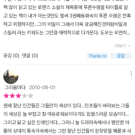
아니지? 지금 그는 단지 호기심에, 아니 어쩌면 동정심에 널 좋아한
쩍 많이 읽고 있는 로맨스 소설의 제목중에 푸른수염을 타이틀로 달
다고 착각하는 거야. 조만간 눈에 콩깍지가 벗겨지면 현실을 직시하
고 있는 책이 내가 아는것만도 벌써 3권째동화속의 푸른 수염은 잔혹
고는 곧 널 창피해할 거야. 그건 누구보다 네가 더 잘 알잖아.’
하고 위험하지만...그의 비밀이 그래서 더욱 궁금해진것처럼비밀과
‘……그래, 인정해. 하지만 문제는 나야. 내가 못 견딜 것 같아, 그러니
스릴러 라는 키워드는 그만큼 매력적으로 다가온다. 도우는 우연히
차라리 지금 떠나는 게 나아.’
계단에서 이상한 광경을 목격한다.여직원이 청소하는 아줌마에게 이
‘그래, 말 잘 했어. 넌 떠나야 해. 단지 그 기간을 조금만 늦추기만 하
더보기
름을 부르며 아는척하는데 그 아줌마는 절대로 모른다며 부인을 하는
는 거야. 지금 네 앞에 있는 남자의 눈을 봐. 오로지 너 하나 때문에 열
공감 (
0
)
댓글 (0)
상황...게다가 직원의 입에서 나오는 그 아줌마의 신원이란게 도대체
에 들떠 있어. 하지만 언젠가 그의 눈에 지겨움이 내려앉겠지? 그러
청소하는 일을 하는 사람의 신원이라 보기 힘든 스팩그랬던 그녀를
면 그때 떠나면 되는 거야. 어차피 떠날 거라면 말이야.’
또다시 만난건 자신이 사는 아파트앞 편의점힘들게 일하는 그녀를 돕
메뉴
이타심은 더 이상 목소리를 내지 못했다. 그런 이타심에게 이기심은
고싶어하는 도우는 더 나은 일자릴 소개하지만 그녀는 이력서를 써오
마지막 확인사살을 했다.
그리움마다
2010-08-01
란 소리에 난색을 표하고..뭔가 그녀에게 비밀이 있음을 짐작한다점
‘그는 너에게 이 세상에서 가장 안락한 피난처를 제공해줄 수 있는 남
점 그녀에게 신경쓰이던 차...그녀가 아이가 있으며 힘든 상황임을 알
자야. 재형이를 봐. 여기서 얼마나 편안해하는지. 그런데 그런 재형이
원래 잘난 인간들은 그들만의 세상이 있다...민초들이 바라보는 그들
게되고 그녀를 돕기 위해 자신의 집 도우미로 올것을 요청하지만 쉽
를 데리고 또 여기저기 돌아다니며 생고생을 해야 직성이 풀리겠어?’
의 세상은 늘 부럽고 참 여유로워보이다가도 밉쌀스러운 모습이다...
사리 승낙하지않는다.간신히 그녀를 자신이 아파트로 들이고 점차 그
그것을 끝으로 지금까지 악을 써 대며 극명하게 다른 소리를 내던 두
그리고 닮고 싶은 인생인거다...그러니 늘 드라마속에서나 웬만한 아
녀와 친숙해지면서 사랑에 빠져드는 도우..그리고 마침내 그녀의 진
개의 목소리가 조용해졌다. 그때 또 다른 목소리가 조심스레 들려왔
줌마 상대의 통속극속에서는 그런 잘난 인간들의 된장맞을 패륜과 사
짜 이름을 알게 된다.미노...수많은 비밀을 가지고 뭔가에 쫒기는 그