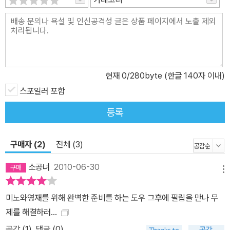
안간 목이며 얼굴이며 사방에 키스를 퍼붓기 시작했다.
“제발요, 이제 그만 해요.”
그녀는 억지로 그를 떼어놓았다. 그는 못내 아쉬운 표정을 지으며 그
녀에게 사과했다.
“미안합니다. 이번에는 사과드리죠. 내가 너무 성급했습니다.”
현재
0
/280byte (한글 140자 이내)
순간 그녀는 멍한 눈으로 그를 올려다봤다. 너무 달랐기 때문이었다.
그동안 그녀가 알아온 남자라는 동물이 벌이는 행동과는.
스포일러 포함
“도우 씨…….”
등록
입술이 저절로 벌어지며 그의 이름이 흘러나왔다. 하지만 할 말이 있
어 작정하고 그를 불렀던 것이 아니었기에 다음 말을 잇지 못했다. 그
구매자 (2)
전체 (3)
녀는 여전히 그에게 멍한 시선을 던지며 생각에 잠겼다. 아아, 이제 어
쩌지? 그토록 견고하게 쌓아올렸다고 생각했던 성벽이 이토록 어이
소공녀
2010-06-30
메뉴
없이 부서질 줄은 상상도 못 했다. 그녀를 더 놀라게 했던 것은 드러난
성벽 안에 그녀가 꽁꽁 숨겨놓았던 감정의 잔해였다. 그것은 그녀가
미노와영재를 위해 완벽한 준비를 하는 도우 그후에 필립을 만나 무
짐작했던 이상으로 강렬하게 빛을 내며 자신의 존재를 과시하고 있었
제를 해결하러...
다.
공감 (
1
)
댓글 (0)