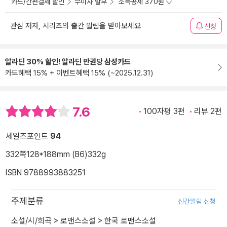
카드/간편결제 할인
무이자 할부
소득공제 370원
관심 저자, 시리즈의 출간 알림을 받아보세요
신청
알라딘 30% 할인! 알라딘 만권당 삼성카드
카드혜택 15% + 이벤트혜택 15% (~2025.12.31)
7.6
100자평 3편
리뷰 2편
세일즈포인트
94
332쪽
128*188mm (B6)
332g
ISBN 9788993883251
주제분류
신간알림 신청
소설/시/희곡
>
로맨스소설
>
한국 로맨스소설