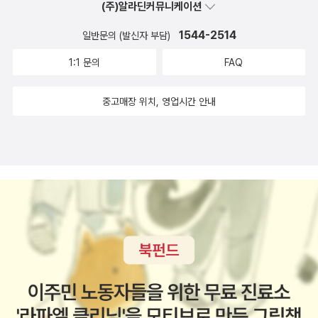
져주었다. 참 이상했다. 지금까지 살아온 동안 부모를 제외하고는 이
(주)알라딘커뮤니케이션
았다..그나마 대립각을 이루는 존재들의 대치상황이 조금 읽는 재미
처럼 따스하게 어루만져준 사람은 없었다. 그런데도 울음은 멈추지
를 준다는 느낌....그리고 그들의 과거에 대한 오바스러운 회상씬들....
1544-2514
일반문의 (발신자 부담)
않았다.
작정하고 대중소설의 키치를 내지르시고 있다...대립도 좋고 사랑도
1:1 문의
FAQ
그가 머리카락을 쓰다듬으며 귓가에 속삭였다.
좋고 복수도 좋고 과거도 좋은데....내용을 좀 주세요!!!~네??..뭐냐
“쉬이……, 울지 말아요. 도대체 뭐가 그렇게 슬픕니까?”
능??...김도우라는 잘생기고 잘나가는 부자집 도련님의 미스터 퍼펙
중고매장 위치, 영업시간 안내
“슬픈 게 아니라…… 두려워요.”
트의 복수도 어줍잖고 조필립이라는 매력적이고 섹스어삘 만땅의 폭
“두려워하지 말아요. 나 또한 미래가 두렵지만, 아직 일어나지도 않은
력남도 찌질이 육갑맨이상 되지 못하니 이건 뭐....뭘 의도한것인지 도
일 때문에 공연히 움츠러들 필요는 없어요.”
통 짐작을 할 수없다..결과적으로 역시 약점은 과거에 있고 그 과거의
그녀가 그의 가슴에서 이마를 떼었다. 아직도 눈가에는 풀잎에 맺힌
사랑이 현재에도 찌질하게 등장하면서 주말연속극의 자극점의 극대
새벽이슬처럼 눈물이 매달려 있었지만 눈물은 더 이상 샘솟지 않았
치를 보여주는데...저 멀리서 아줌마들의 집중된 눈초리와 꿍시렁거
다. 그녀는 맥 빠진 눈으로 확신에 찬 그의 눈동자를 바라보며 생각했
리는 나쁜 남자에 대한 욕들이 들려오는 듯하다....그러니 내 입장에서
다.
는 아주 맛없는 작품이라는 입장을 내놓을 수 밖에 없다...이 작품이
그래, 그의 말대로 지금 이 순간만 생각하자. 과거는 떠올리지도 말고
궁금하신분들은 수많은 대한민국 일일연속극 및 주말연속극(요즘은
미래 때문에 두려워 움츠러들지도 말자. 지금의 감정에만 충실하자.
주말연속극이 이런 삼류성을 좀 벗어난듯 보이지만.)을 참조하시고
마음이 가는 대로 내버려두자. 그리고 온 마음을 다해 그를 사랑하자.
그 외에 적과의 동침이나 이너프같은 헐리우드 영화 역시 이 범주에
나중에 헤어져서도 후회 없게 그리고 그가 나와 함께했던 이 순간만
서 크게 벗어나지 않는다.. 아니..거의 똑같은 구조를 가지고 있다...고