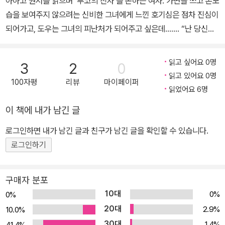
아하고 원서를 읽으며 ‘푸코의 진자’를 논하는 여자. 가면을 쓰고 본모
눈동자는 아까보다 더 심하게 흔들렸다. 곧 물이 차오르고 까만 동공
습을 보여주지 않으려는 신비한 그녀에게 느낀 호기심은 점차 진심이
에서 다이아몬드처럼 찬란한 빛이 났다.
되어가고, 도우는 그녀의 피난처가 되어주고 싶은데……. “난 당신께
“당신은 참 좋은 남자예요. 그래서 더……”
과거도 미래도 줄 수 없는 처지예요. 그런데도 괜찮은가요?” “대신
그녀가 눈을 내리깔았다. 곧 또르르 눈물 한 방울이 창백한 뺨 위로 길
현재가 있잖아요. 난 당신이 과거에 무엇을 했든 상관하지 않습니다.
게 흘러내렸다.
읽고 싶어요 0명
3
2
0
내가 원하는 것은 오로지 지금 이대로의 당신이에요. 그 외에 다른 것
“당신 마음을 받아들일 수 없어요.”
읽고 있어요 0명
100자평
리뷰
마이페이퍼
은 원하지 않아요.” [2권] 처음부터 존재하지 않았던 것처럼 흔적 하
“휴우, 도대체 왜요!”
읽었어요 6명
나 남기지 않고 사라진 미노. 그녀가 떠난 이유가 그를 지키기 위해서
그녀가 고개를 들었다. 더 이상 눈물은 보이지 않았다.
이 책에 내가 남긴 글
라는 것을 알고 있기에 도우는 그녀를 되찾기 위해 치밀한 준비를 시
“난 당신에게 어울리지 않기 때문이에요.”
작한다. 그리고, 이제 그녀를 푸른 수염의 그늘에서 구해낼 때가 왔다!
“당신이 내게 어울릴지 아닐지는 내가 결정할 문제에요. 당신은 그저
로그인하면 내가 남긴 글과 친구가 남긴 글을 확인할 수 있습니다.
“아뇨, 안 돼요. 그렇게 되면 당신은 나 때문에 엉망이 돼요. 당신까지
나란 남자를 좋아하는지 아닌지만 생각하면 됩니다. 알아들어요?”
로그인하기
내가 있는 이 지옥 같은 구렁텅이로 끌어들이고 싶지 않아요.” “나한
그녀는 고개를 흔들었다.
테 와요. 내가 당신을 그 지옥에서 구해줄게요.”
“난 당신한테 상처를 주고 싶지 않아요.”
구매자 분포
“아까부터 그 말뿐이군요. 정말로 내게 상처를 입히고 싶지 않다면,
10대
0%
0%
제발 그 꽁꽁 닫힌 마음을 열고 날 있는 그대로 봐줘요.”
20대
2.9%
10.0%
“아직도 모르시겠어요? 그게 바로 당신을 상처입히는 거라고요.”
30대
1.4%
41.4%