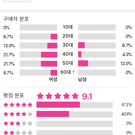
한 것이 있는가 하면 “전쟁” 같은 파괴와 죽음이 있고, “미친년” 같은
광기와 혼돈이 있는가 하면 “지옥” 같은 원색의 절규가 있다. 그러나
구매자 분포
한순의 시를 읽는 재미는 그것을 굳이 가리고 따지고 해가면서 읽는
10대
0%
0%
데 있지 않다. 그 농익은 향을 가슴 깊이 마시면 된다. “저렇게 농익을
20대
0%
8.7%
때까지” 한자리에 앉아 있었을 그 세월을 생각하면서. ‘농익은 향을
30대
8.7%
13.0%
가슴 깊이 마시면 된다’고 시집 속에 고인 세월의 깊이를 눈여겨 봐주
40대
었다. 또한 시평에서 장석주 시인은 한순의 시를 “여자 사람”의 시라
4.3%
21.7%
고 명명한다. 한순의 시에서 발견되는 ‘식물성 시학’은 평 화주의적 공
50대
13.0%
21.7%
존에 가 닿는다고 표현한다. ‘한순은 그렇게 비문을 새기듯 한 자 한
60대
0%
8.7%
여성
남성
자를 적어나간 끝에 시를 완성’한다고 하면서 ‘그 일은 지난하지만 숭
고하고, 그것을 쓰는 자에겐 지복’이라고 표현하고 있다. 이 “여자 사
9.1
평점 분포
람”은 “아들도 자고 남편도 자고 / 혼자 삶은 밤을 소리 없이 파
먹”〈해독되지 않는 오후〉는다. 이 “여자 사람”은 혼자 목감기를 앓고,
57.1%
혼자 고궁 나들이에 나서기도 한다. 자족적이고 자립적인 감정생활을
42.9%
하는 여자라는 암시다. 이 자족과 자립의 근거는 ‘간격’이다. 더 정확
0%
하게 말하자면 “사람들 마음의 간격”〈카페와 큰 나무 사이〉이다.
0%