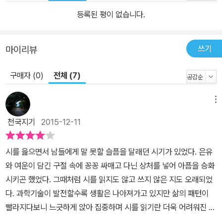
생명의 응시로 나타낸다. 언제부터 증발한 것인지 / 드러나버린 바닥
등록된 평이 없습니다.
에 소리 없이 금 가 있다 / 생강꽃 필 때까지 / 기다린다더니 / 겨우내
참다가 실금을 남겼다 / 안전장치는 아무 소용이 없고 / 깊은 밤 홀로
깨어도 눈물은 나지 않는다 / 흐르는 계곡에게 물어도 / 젖무덤 같은
쓰기
마이리뷰
산봉우리를 안고 있는 하늘에 물어도 / 그들은 답하지 않기로 약속한
구매자 (0)
전체 (7)
듯했다 / 산을 그 자리에 / 계곡을 제자리에 다시 앉혀놓고 / 올려다본
하늘 / 차갑지는 않았다 / 그제야 겨울을 그렁이던 한 방울 / 실금 타
고 / 고인다 〈눈물에게〉 中에서 사랑과 연민의 시선으로 삶과 자연을
메뉴
하나로 연결 짓고 빈속을 채우는 여자! 내면의 깊은 슬픔은 또 다른 정
천국지기
2015-12-11
서적태 배이다. 흐르고 번지며 스며들어간 시간의 흔적들 신경림 시
인은 그의 추천사에서 “한순의 시는 한 마디로 농익었다. 아무리 덮고
시를 읊으면서 남들에게 말 못할 슬픔을 달래던 시기가 있었다. 은유
싸도 시에서 나는 짙은 향은 감추어지지 않는다.”고 표현한다. 시인은
와 여운이 담긴 구절 속에 꽁꽁 싸매고 다닌 상처를 넣어 아픔을 승화
하루하루 농익을 때까지 기다리고 기다린 것이다. 기다리다 보면 돌
시키곤 했었다. 그때처럼 시를 읽지도 않고 쓰지 않은 지도 오래되었
이 자라는 것도 볼 수 있으리라는 소박한 믿음 때문이었을까. 몇 날 동
다. 과학기술이 발전할수록 생활은 나아져가고 있지만 삶의 패턴이
안 시 한 편 못 쓴 것이 / 어찌 내 탓이랴 / 그건 팔랑이는 나비의 떨림,
빨라지다보니 느긋하게 앉아 집중하며 시를 읽기란 더욱 어려워진 것
/ 물결 져 흐르는 하얀 데이지의 출렁임 때문 / 단단한 아파트 창틀 너
같다. 시에 집중하기엔 방해하는 요소들이 많다보니 잘 읽지 않게 된