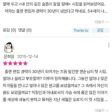
숨도 가득한 삶이겠지만, 그런 세월을 한 자리에서 견뎌낸 후엔 내 삶
옆에 두고 <내 안의 깊은 슬픔이 말을 걸때> 시집을 읽어보았어요.
인의 마음이 담겼으리라 여긴다. 등단 후 첫 시집을 엮은 마음은 간단
속에 향기가 낭자하게 되길 소망해본다. “때 된 것들의 만남 / 향기가
저자는 출한 편집자 경력이 30년이 넘었다고 하네요. 54세의 나이
치 않을 것이다. 출판인의 섬세한 시각과 여성의 따스한 마음이 담겼
낭자하다” 이런 향기가 낭자한 그 날, 그 때, 그 만남을 기다리며, 오
지만 첫시집인 <내 안의 깊은 슬픔이 말을 걸때>를 출간하신건데 편
을 시 한편 한편에 신경림 시인의 표현대로 '저렇게 농익을 때까지 한
더보기
늘도 일상의 삶 속에 고단한 향내를 저축해본다.
집자로, 아내로, 엄마로써 살아온 저자의 인생을 시로 표현하셨다고
자리에 얼마나 앉아 있었'을까에 주목한다. 서툰 마음으로 첫 장을 넘
공감 (
0
)
댓글 (0)
하니 기대가 되더라구요. ​ 54세인 작가가 살아온 인생을 담은 그
긴다. “편집자로, 아내로, 엄마로 그간 ‘마음이 흐르고 번지고 스며들
내용은아련하고 추억하고 따뜻하고 슬프고 정말 다양한 느낌이 감정
어간 시간의 흔적’들을 오랜 시간 묵혔다가 시집으로 엮었다.”고 이야
으로 다가오더라구요.아직 30대 초반인 제가 살아온 인생으로는 경
메뉴
기되는 것은 한순 시인의 시에 대한 기대감의 반영이라고 보인다. 장
험해보지 못했던 감정들도 나오는거 같아서'내가 이정도 인생을 살았
석주 시인은 ‘여자 사람’으로 주목하고 있다. ‘평화주의적 공존에 가
은희맘
2015-12-14
을때 나도 이러한 느낌이 들겠지?'라는 생각이 들었답니다. '여
닿는’것으로 한순의 시에서 발견되는‘식물성 시학’으로 보고 있다. 나
자사람'의 시라고 이야기 하는 저자의 시집.제가 엄마이자 아내이고
아가 최윤 소설가의 눈에는 “여성성이 사그라들면서 삶 자체의 공허
출판 편집 경력이 30년이 되어가는 즈음 발간한 한순님의 첫 시집.
일을하고 있는 입장이여서 그런지 딱 한마디로 말할 수 없는 공감과
와 맞서는 여자! 그 여자의 무기는 물기이다.”라며 한 순 시인에 대한
얼마나 설레고 뿌듯할까? 미루어 짐작해봅니다. 그동안 얼마나 많은
그 순간들을 아련하게 멋지게 표현한 저자의 시가 마음을 울리는거
시를 이해하는 시각을 제시한다. 여자, 편집자, 아내 엄마로의 일상을
작가들을 만나고 얼마나 많은 원고를 보았을까요? 그 속에서 자신의
같았어요. ​​ 육아로 살림으로 일로 지칠때 한순시인의 시집인 <내 안
살아오는 동안 삶의 굵직한 선을 넘을 때마다 시인의 시어는 담금질
꿈도 보았을까요? 직장인과 아내로서의 가슴 속에 품은 많은 이야기
의 깊은 슬픔이 말을 걸때>를 읽으면 공감하고 슬퍼하고 행복해 하며
되어왔을 것이다. 시집의 제목처럼 제 안에 깊숙이 숨겨두었던 슬픔
를 세상에 내놓지 못하고 묶혀온 지난 세월은 오로지 이 첫 시집을 출
마음에 힘을 갖게 해 줄거 같아요. '김치찌개'시에서 마지막. 엄마의
을 이제는 드러내도 될 만큼 성숙했다는 의지로 읽힌다. 제 빛을 더 강
산하기 위한 기나긴 잉태의 시간이었지 모르겠습니다.어쩌면 중년이
엄마의 엄마, 엄마의 엄마가 끓였을 오후2시라는 마무리에서 가슴찡
더보기
하게 내려는 것보다 오히려 녹아들고 섞이어서 조화를 이뤄야 각기