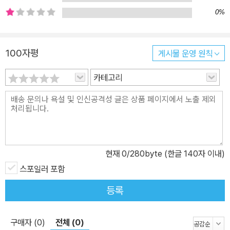
(……) 한국 사람으로 태어나고 슬픈 사람으로 살아가는 “여자 사
0%
람”의 내면 깊은 곳에는 “원색의 괴로운 파장”〈철쭉의 파장〉이 있다.
그 파장 때문에 “여자 사람”은 자주 흔들린다. 이 내면의 파장이 시를
낳게 했으리라. 그랬으니 제 영혼에 “말이 도착하는 순간 / [영혼이]
100자평
게시물 운영 원칙
파장이 이는 수신기”로 바뀐다고 썼을 것이다. 〈편집자 일기〉 “여자
카테고리
사람”으로서의 우아함과 깊은 시선을 최윤 소설가도 포착하여 추천
의 글에 이렇게 첨언하였다. 그 내적 풍경은 자연 속에서 조응을 찾는
다. 자연은 그녀의 일부가 된다. 그것은 무슨 현학적인 시론, 아니, 어
쩌면 가장 고매한 시론으로밖에는 설명될 수 없는 어떤 것이다. 삶과
자연이 만나는 사랑의 시론 말이다. 안타까움, 연민, 따사함, 안쓰러
움, 결여, 스산함, 다시 안타까움…… 그 풍경들의 배후에서 울려나오
현재
0
/280byte (한글 140자 이내)
는 것들은 이름은 다 달라도 사랑의 시선만이 포착할 수 있는 것이기
스포일러 포함
때문이다. 여성성이 사그라들면서 삶 자체의 공허와 맞서는 여자! 그
등록
여자의 무기는 물기이다. 한순의 시에서 식물과 자연을 응축하여 한
겹 더 내려가 보면, 그곳에는 생명의 원천인 물, 물 한 방울, 안개, 속
눈썹을 적시는 물기 등 생명의 원천인 물을 정서의 배태인 용서, 화해,
구매자 (0)
전체 (0)