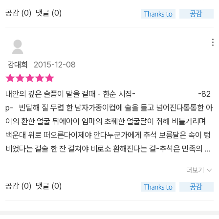
되어 느끼는 헛헛함과 지나간 야속한 세월에 시인과도 같은 감정을
함이 느껴지기도 했고'시인1'에서 까만양복의 시인도 행동에서 느끼
삶은 더 빛난다는 것을 알만한 시간을 쌓아왔을 것이란 기대감이 시
공감 (
0
)
댓글 (0)
느껴보아서 일까요? 비탈진 색깔, 최초의 입력/ 협박하는 색을 꼭꼭
지는 고마움이 저에게도 전해지더라구요. 그만큼 시집에서 느끼게 된
인의 시에 대한 기대감으로 전환된다. 가까이 두고 자주 볼 시집으로
눌러 삼킨다/ -25p위 싯구의 '철쭉의 파장'은 여자사람으로의 삶을
뭉클함 가슴찡함이 있는 시들로 가득했고시집의 제목과 잘울리는 시
다가온다.
살아가는데 느끼는 억눌린 감정의 파장이 섬세하네요. 불공드리는 어
메뉴
들 이라는 생각이 들었어요. 따뜻한 차와 함께.. '여자사람'의 시를
머니의 뒷모습을 보면서 가족을 위해 열심히 살아온 어머니의 세월이
읽으며 가슴먹먹함과 찡함을 느낄 수 있는 시간이였답니다.
강대희
2015-12-08
나의 모습이 될 미래처럼 오버랩되는 슬픈 무게감이 느껴집니다.'카페
와 나무사이'처럼 사람들과의 관계속의 거리감을 외로이 달래며 고궁
내안의 깊은 슬픔이 말을 걸때 - 한순 시집- -82
옆 카페에 앉은 여인의 모습이 그려지네요. 워킹맘이 보내는 하루하
p- 빈달해 질 무렵 한 남자가종이컵에 술을 들고 넘어진다통통한 아
루에 사유의 시간마저 허락되지 않았던 시간들... 멋진 곳에서 홀로 차
이의 환한 얼굴 뒤에아이 엄마의 초췌한 얼굴달이 취해 비틀거리며
한잔의 여유를 가져봄으로써 관계속의 거리감도 때론 충전의 기회가
백운대 위로 떠오른다이제야 안다누군가에게 추석 보름달은 속이 텅
될 수 있으리라 생각됩니다.소소한 일상속에서 오는 외로움과 가족에
비었다는 걸술 한 잔 걸쳐야 비로소 환해진다는 걸-추석은 민족의 대
대한 서운하면서도 애틋한 감정, 그리고 내 부모에 대한 따스한 추억
명절로 늘 한가위만 같아라 라는 말 처럼 무엇이든 풍성한 한때입니
의 편린에 깃든 그리움. 잦은 슬픔이 조금씩 고여들기 시작한다면 시
더보기
다. 하지만 모든 사람들이 행복해 질때에 상대적으로 힘들어 지는 사
인처럼 이리 개워내야하지 않을까 싶습니다. 깊이 고여들면 그도 병
공감 (
0
)
댓글 (0)
람들이 더 많아집니다. 제가 일하던 곳에는 그러한 명절때엔 명절나
이 되니 말입니다.인간은 자연의 일부이듯 자연 속에 나를 치유하는
기가 더 힘들어지는 청소년과 독거어르신이 있었습니다. 무슨 무슨
사랑 담긴 시선이 마음의 지진을 일게하네요. 때론, 마음 속 허허로움
기념일에 나는 해당사항이 없을때 느끼는 상대적 박탈감은 표현할 수