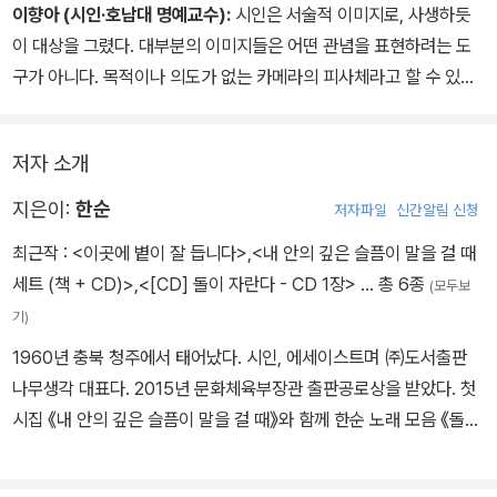
>을까 라는 탄식은 바로 자기 시를 나타내는 아주 적절한 표현이다.
이향아 (시인·호남대 명예교수):
시인은 서술적 이미지로, 사생하듯
그 짙은 향은 ‘향기롭다’라는 한 마디에 담아낼 수 있을 만큼 단순하고
이 대상을 그렸다. 대부분의 이미지들은 어떤 관념을 표현하려는 도
소박한 내용의 것이 아니다. “새색시” 같은 맑고 깨끗한 것이 있는가
구가 아니다. 목적이나 의도가 없는 카메라의 피사체라고 할 수 있다.
하면 “전쟁” 같은 파괴와 죽음이 있고, “미친년” 같은 광기와 혼돈이
따라서 독자는 각 시행에서 의미가 아닌 특수한 분위기, 순수 그 자체
있는가 하면 “지옥” 같은 원색의 절규가 있다. 그러나 한순의 시를 읽
의 분위기를 탐닉하면 될 것이다.
는 재미는 그것을 굳이 가리고 따지고 해가면서 읽는 데 있지 않다. 그
저자 소개
농익은 향을 가슴 깊이 마시면 된다. “저렇게 농익을 때까지” 한자리
지은이:
한순
저자파일
신간알림 신청
에 앉아 있었을 그 세월을 생각하면서.
최근작 :
<이곳에 볕이 잘 듭니다>
,
<내 안의 깊은 슬픔이 말을 걸 때
세트 (책 + CD)>
,
<[CD] 돌이 자란다 - CD 1장>
… 총 6종
(모두보
기)
1960년 충북 청주에서 태어났다. 시인, 에세이스트며 ㈜도서출판
나무생각 대표다. 2015년 문화체육부장관 출판공로상을 받았다. 첫
시집 《내 안의 깊은 슬픔이 말을 걸 때》와 함께 한순 노래 모음 《돌이
자란다》를 발매했다.