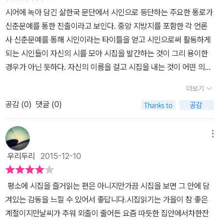
물론, 그 삶은 때론 고단하다. 그래서 시인은 노래한다. 건너편 은행
은 각자 자신의 입장에서 자신의 생각에 사로잡힌 채 말을 하지 않게
시어에 녹아 담긴 삶한국 문단에서 시인으로 등단하는 주요한 통로가
회전문은 사람들을 차례차례 삼키더니 고단한 발만 토해낸다<중심을
된다..그리고 서로에게 응어리진 아픔은 나중에는 후회로 남게 되고
신춘문예를 통한 진출이라고 보인다. 중앙 지방지를 포함한 각 언론
수선하고> 일부 그렇다. 우리네 모습이 이렇다. 그 고단함 뒤에 남는
아픔으로 전달이 된다..한순님의 시는 나에게 어렵게 다가왔다..어쩌
사 신춘문예를 통해 시인이라는 타이틀을 얻고 시인으로써 활동하게
것은 기껏해야 땀 냄새 절은 부은 발뿐. 때론 감기에 걸리기도 하고,
면 한순님이 살아온 그 경험을 나 자신은 가지고 있지 않은 경험이어
되는 시인들이 자신의 시를 모아 시집을 발간하는 것이 그리 용이한
몸살에 걸려 아파하기도 한다. 때론 아들도 남편도 나른한 오후의 낮
서 그런 것 같았다..그래서 더 어렵게 느껴졌으며 이해하는데 시간이
경우가 아닌 듯하다. 자신의 이름을 걸고 시집을 내는 것이 어떤 의미
잠을 즐기는 시간 “혼자 삶은 밤을 소리 없이 파먹고”<해독되지 않는
걸렸다..그럼에도 우리의 삶이기에 한번더 읽게 되었으며 느낄 수가
일지 그 짐작조차도 못하지만 그만큼 큰 사건임은 틀림없어 보인다.
오후> 있어야 하는 외로움이 가득하기도 하다. 어차피 삶의 한 단면
더보기
있었다..
등단 이후 오랫동안 숨고르기를 한 시인들의 시집이 조금은 큰 무게
은 쓸쓸함 아닐까? 하지만, 시인의 시는 이러한 삶의 고단함, 세월의
공감 (
0
)
댓글 (0)
로 다가오는 이유가 여기에 있다. '슬픈 음악과 한 방울의 눈물이용서
쓸쓸함이 농익어 향으로 틔우게 된다. 시인의 시 가운데 다음의 시가
와 화해로 가는 다리라는 것을꽤 자라서야 알게 되었다.어떤 일들은
제일 마음에 남는다. 저렇게 농익을 때까지 / 한자리에 얼마나 앉아
용서와 화해의 길로 접어들기도 하고또 어떤 일들을 그 다리를 건너
메뉴
있었던 것인가 //비명도 지나가고 / 한숨도 지나가고 //너를 낳아준
하얀 연기처럼공중으로 사라지기도 했다.사랑하려 애쓰다 가는 것이
어머니의 한숨이야 말할 것 없겠고 //터질 것처럼 붉은 해 두 알 / 업
우리두리
2015-12-10
인생이라 했다.애쓴 흔적, 풍경 속에 하나의 점처럼 앉아 있던 순간,먼
보를 다 덮어줄 푸른 손바닥 //때 된 것들의 만남 / 향기가 낭자하다<
시간 연기처럼 공중을 돌다다시 내려와 앉은 풍경이 시가 되었다.그
연잎 아래 감 두 알 > 전문 어쩌면 우리 역시 농익은 열매를 거두기 위
평소에 시집을 즐거읽는 편은 아니지만가끔 시집을 보면 그 안에 담
러므로 나는 무엇도 규정하지 않는다.푸른 바닷가 사방이 열린 누각
해, 고단함이 가득하고, 때론 군중속의 고독함에 몸을 떨게 될지라도
겨있는 감동을 느낄 수 있어서 좋답니다.시집읽기는 가을이 참 좋은
에얇은 옷을 입고 앉아 있다.' 한순 시인의 첫 시집 서문이다. 오십대
그럼에도 한자리에서 버텨내야만 하는 것이 아닐까? 때론 비명도, 한
계절이지만날씨가 추워 외출이 줄어든 요즘 따듯한 집안에서차한잔
중반에 이른 여자의 삶을 살았던 사람으로 삶의 굵은 굴곡을 건넌 시