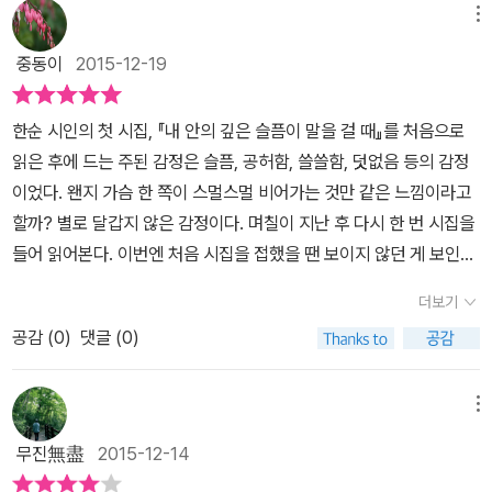
직여 나아간 궤적들, 마음이 흐르고 번지고 스며들어간 시간의 흔적
것이 배려가 아니었을때 생기는 그 갈등..그 갈등의 원인은 바로 남녀
메뉴
래서 시를 읽고 나면 마음이 조금은 진정되고 상처가 아물며 아픔이
들”〈장석주 ‘해설’ 中에서〉을 담아낸 것이라 할 수 있다. 이번 시집 출
가 서로 자신의 생각에 사로잡혀 있기 때문이다.남자는 자신의 생각
치유되는 지도 모르겠다.
중동이
2015-12-19
간과 함께 한순의 첫 음반 《돌이 자란다》도 동시 발매되었다. 《내 안
을 이야기 하면서 이해해 주기를 기다리지만,이해해 주지 않음으로서
의 깊은 슬픔이 말을 걸 때》에 수록된 시에 멜로디를 얹은 노래들이
또다른 갈등으로 이어진다..마찬가지로 여자 또한 남자의 말 한마디
한순 시인의 첫 시집, 『내 안의 깊은 슬픔이 말을 걸 때』를 처음으로
다. 음반 전체에 연민, 사랑, 공감의 감정이 짙게 흐르는 게 이번 앨범
한마디에 상처를 받는 것은 바로 자신이 듣고 싶은 말을 하지 않는 남
읽은 후에 드는 주된 감정은 슬픔, 공허함, 쓸쓸함, 덧없음 등의 감정
의 특색인데, 편집자이자, 엄마, 아내, 딸의 감정들이 잘 스며 있다.
자의 행동에 화가 났기 때문이었다..이렇게 서로 어긋나는 두 사람의
이었다. 왠지 가슴 한 쪽이 스멀스멀 비어가는 것만 같은 느낌이라고
관계,,,미안하다 말한마디면 되는 것을 우리는 그렇게 돌고 돌아 제자
할까? 별로 달갑지 않은 감정이다. 며칠이 지난 후 다시 한 번 시집을
리에 서 있게 된다..그리고 때로는 그 제자리에 가지 못한 채 저 멀리
들어 읽어본다. 이번엔 처음 시집을 접했을 땐 보이지 않던 게 보인다.
가는 경우도 있다..<여든살이 된 울 엄마는 모든 것을 거부하였다.병
처음 왠지 알 수 없는 공허함과 쓸쓸함이 느껴진 이유는 어쩌면 시인
원도 서울 나들이도..>그렇다..이 이야기는 나의 이야기이자 할머니
더보기
을 떠나버린 시간들에 대한 감정이 이입되었기 때문이 아닐까 생각해
의 이야기였다..어머니와 할머니의 갈등 문제...어머니는 할머니를 병
공감 (
0
)
댓글 (0)
본다. 어쩌면 찬란한 젊음의 시간들과는 이별해버린 중년의 현실을
원에 모시려 하였으니 그렇게 하지 못하였다..그리고 물론 서울 나들
살아내고 있는 시인의 삶의 투쟁이 담겨 있기 때문 아닐까. 그렇다. 시
이도 못하였으며 아픈 뒤 동네에서 벗어나지 못하였다..문득 이런 생
간의 흐름은 결국에는 별로 달갑지 않은 쓸쓸함만을 우리에게 입혀준
메뉴
각하였다..할머니는 자신이 있던 그 자리를 떠난다는 것에 대한 그 의
다. 하지만, 그 흐름 안에 우리가 견뎌내 온 삶이 오롯이 담겨 있다. 시
미를 알고 계셨던 것은 아닐런지...그 곳을 떠난다는 것은 다시 돌아오
무진無盡
2015-12-14
인의 시들 역시 그렇다. 쓸쓸함 이면에 담겨진 삶의 흔적들이 보인다.
지 못할 거라는 걸...스스로 알고 계신 것은 아닐런지..이렇게 두사람