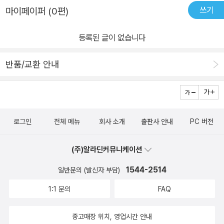
을 시인처럼 살고 싶은 독자로서 고맙게 마주하는 시간이었습니다.~
쓰기
마이페이퍼 (0편)
없을 만큼 큽니다. 반달에서도 추석 보름달에 아이와 아내가 없는 한
~
아버지의 마음이 느껴져 가슴이 짠합니다. 그저 깨어나면 머리아프고
등록된 글이 없습니다
다시 다가올 아픔이지만 알면서도 쓴 술 한잔을 걸치는 우리내의 사
회의 모습이 힘든 일상을 살아가는 우리의 모습같습니다.
반품/교환 안내
로그인
전체 메뉴
회사 소개
출판사 안내
PC 버전
(주)알라딘커뮤니케이션
1544-2514
일반문의 (발신자 부담)
1:1 문의
FAQ
중고매장 위치, 영업시간 안내