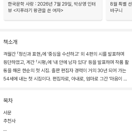
한국문학 사랑 : 2026년 7월 29일, 박상영 인터
8월 특별 선
뷰 <지푸라기 왕관을 쓴 여자>
바구니
책소개
격월간 「정신과 표현」에 '중심을 수선하고' 외 4편의 시를 발표하며
등단하였고, 계간 「시평」에 '내 안에 남자 있다' 등을 발표하며 작품 활
동을 해온 한순의 첫 시집. 출판 편집자 경력이 거의 30년 되어 가는
54세에 내는 첫 시집이다. 편집자로, 아내로, 엄마로 그간 '마음이 흐
르고 번지고 스며들어간 시간의 흔적'들을 오랜 시간 묵혔다가 시집
으로 엮었다.
목차
서문
추천사