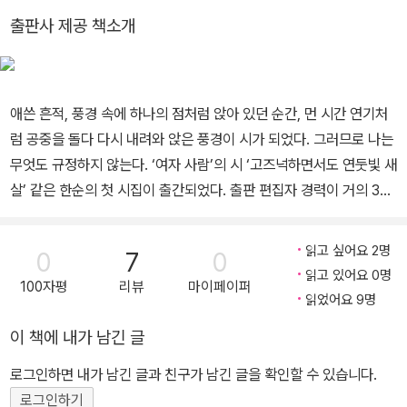
출판사 제공 책소개
애쓴 흔적, 풍경 속에 하나의 점처럼 앉아 있던 순간, 먼 시간 연기처
럼 공중을 돌다 다시 내려와 앉은 풍경이 시가 되었다. 그러므로 나는
무엇도 규정하지 않는다. ‘여자 사람’의 시 ‘고즈넉하면서도 연둣빛 새
살’ 같은 한순의 첫 시집이 출간되었다. 출판 편집자 경력이 거의 30
년 되어 가는 54세에 내는 첫 시집이다. 편집자로, 아내로, 엄마로 그
간 ‘마음이 흐르고 번지고 스며들어간 시간의 흔적’들을 오랜 시간 묵
읽고 싶어요 2명
0
7
0
혔다가 시집으로 엮었다. 신경림 시인은 추천사에서, 한순의 시는 한
읽고 있어요 0명
100자평
리뷰
마이페이퍼
마디로 농익었다. 아무리 덮고 싸도 시에서 나는 짙은 향은 감추어지
읽었어요 9명
지 않는다. “저렇게 농익을 때까지 한자리에 얼마나 앉아 있었”<연잎
이 책에 내가 남긴 글
아래 감 두 알>을까 라는 탄식은 바로 자기 시를 나타내는 아주 적절
한 표현이다. 그 짙은 향은 ‘향기롭다’라는 한 마디에 담아낼 수 있을
로그인하면 내가 남긴 글과 친구가 남긴 글을 확인할 수 있습니다.
만큼 단순하고 소박한 내용의 것이 아니다. “새색시” 같은 맑고 깨끗
로그인하기