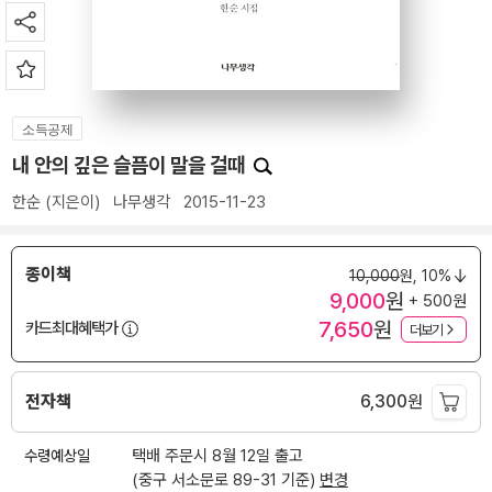
소득공제
내 안의 깊은 슬픔이 말을 걸때
한순
(지은이)
나무생각
2015-11-23
종이책
10,000
원,
10%
9,000
원
+ 500원
7,650
원
카드최대혜택가
더보기
전자책
6,300
원
수령예상일
택배 주문시 8월 12일 출고
(중구 서소문로 89-31 기준)
변경