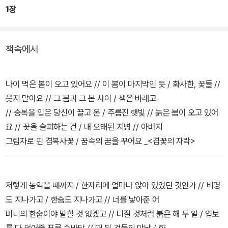
1장
책속에서
나이 먹은 봄이 오고 있어요 // 이 봄이 마지막인 듯 / 화사한, 꽃들 //
웃지 말아요 // 그 봄과 그 봄 사이 / 색은 바래고
// 승복을 입은 당신이 끌고 온 / 주름진 햇빛 // 늙은 봄이 오고 있어
요 // 꽃을 슬퍼하는 건 / 내 오래된 지병 // 아버지
그림자로 핀 겹복사꽃 / 꿈속의 꿈을 꾸어요 _<겹꽃의 자락>
저렇게 농익을 때까지 / 한자리에 얼마나 앉아 있었던 것인가 // 비명
도 지나가고 / 한숨도 지나가고 // 너를 낳아준 어
머니의 한숨이야 말할 것 없겠고 // 터질 것처럼 붉은 해 두 알 / 업보
를 다 덮어줄 푸른 손바닥 // 때 된 것들의 만남 / 향