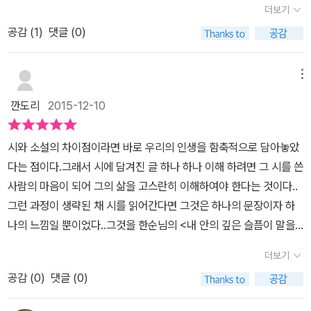
머 / 청태 묻은 흰 구름이 오가고 / 나는 얇은 옷을 입은 채 / 그들의
더보기
다. 그런 와중에 만난 한순 시인의 시집 <내 안의 깊은 슬픔이 말을 걸
들고 남을 혼자 바라볼 뿐 / 시가 써지지 않는 밤 그들이 / 하릴없이
공감 (
1
)
댓글 (0)
때>는 오래 전 한창 시에 빠져서 습작하던 그때로 시곗바늘을 되돌려
문 열어놓고 / 나를 바라보고 있었듯 / 그저 기다리는 밤이었듯 / 기다
주었다. 순수 시가 가진 힘은 은유로 표출되는 상상력이 기대 이상의
린다, / 돌이 자라기를 / 내 엄마의 엄마가 그랬듯이 <돌이 자란다>
감동으로 다가오기 때문일 것이다.토란잎에게내 한숨을 먹으며 자란
메뉴
한순의 시들을 읽으면 감정의 교감이 깊고 원활하며, 삶의 안팎을 살
토란잎은내 근심거리보다 얼굴이 더 커졌다저 넓은 잎에 무거운 마음
깐도리
2015-12-10
피는 지극한 시선이 엿보인다. 장석주 시인은 한순의 시에 대해 “슬픈
을 많이 기대었다녹색의 이파리는 내 어두운 얼굴을 이리저리 굴리다
정념은 있지만 신파는 없다.”고 말하며 “(삶이라는) ‘아름다운 질
바닥에 쏟아버리곤 했다그때마다 나는 조금씩 가벼워졌다시집에 있
병’을 향한 담담한 관조와 깊이를 낳는 시적 숙고만이 오롯할 뿐이”라
시와 소설의 차이점이라면 바로 우리의 인생을 함축적으로 담아놓았
는 시 중에서 가장 마음에 드는 시였다. 왜 이렇게 걱정거리는 많은지
고 말한다. “문질러지고, 헹구어지고, 봄볕에 말라 부서져 사라져
다는 점이다.그래서 시에 담겨진 글 하나 하나 이해 하려면 그 시를 쓴
늘 한숨과 근심이 떠나지 않던 어느 날 우연히 베란다에서 본 토란잎
가”〈비구상의 계절〉는 것들을 따라가며 펼치는 시적 사유가 놀라움을
사람의 마음이 되어 그의 삶을 고스란히 이해하여야 한다는 것이다..
이 마치 나를 닮은 듯 보인 것이다. 맑은 공기 대신 한숨을 먹고 자랐
자아내는 이유다. 이뿐인가? 시집에는 수식 없이 삶을 담담하게 성찰
그런 과정이 생략된 채 시를 읽어간다면 그것은 하나의 문장이자 하
고 넓은 토란잎은 내 근심거리보다 더 크게만 보인다. 주변에 기댈 사
한 결과를 내보이는 〈흑백사진〉 같은 시들이 있는가 하면, 시인의 마
나의 느낌일 뿐이었다..그것을 한순님의 <내 안의 깊은 슬픔이 말을
람이 없어 토란잎에 의지하였고, 마음에 가득 들어찬 근심들을 모두
음에 뿌리를 내린 들꽃의 미약하면서도 끈질긴 숨결을 노래한 시들도
걸때> 를 통해서 느낄 수 있었다.<여자는 듣고 싶은 마한 마디 말을
쏟아내고 싶었을 것이다. 그러고나면 한결 마음이 가벼워질 것만 같
더보기
있다. 나이 지긋한 “여자 사람”에게 간혹 진득한 정을 느낄 때가 있는
생각하였고, 남자는 하고 싶은 한마디 말을 떠올렸다>이 문장에 공감
기에. 주변 생활에서 겪은 일들을 시 속으로 잘 녹여낸다. 참 닮고 싶
공감 (
0
)
댓글 (0)
데, 그것이 시인의 시선이 머무는 곳에서 짙은 향을 뿜어내니 매료될
이 가는 건 바로 우리가 살아가면서 남녀간에 생길 수 있는 많은 오해
었던 부분이다. 일상이 시로 표현될 때 작고 보잘 것 없는 나이지만 어
수밖에 없다. 한순이 오십이 넘어서 펴낸 이 첫 시집은 “그 마음이 움
와 갈등의 본질이었기 때문이었다..서로가 배려를 한다고 생각하였던
떤 어려운 환경도 이겨낼 수 있게 하는 그런 힘을 주는 것만 같다. 그