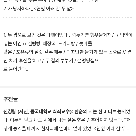
기가 낭자하다 _<연잎 아래 감 두 알>
1. 두 겹으로 보인 것은 다행이었다 / 깍두기를 항우울제처럼 / 입안에
넣는 여인 // 설렁탕, 해장국, 도가니탕 / 뭇매를
맞은 / 포유류의 살갗 같은 메뉴 / 미끄덩한 물기가 있는 곳으로 // 겹
친 차가 후진을 하고 / 두 겹의 부부가 / 설렁탕집으
로 들어간다
2. 나와 나 사이의 완충지대 / 저 투명한 막 // 그대와 나를 간신히 살
려주는 / 저 얇은 막 // 아프다고 생각했다, / 맞닿
추천글
을 수 없음이 // 문득 무서웠다, / 수면처럼 잔잔한 막 너머 / 저편 죽
음 // 들여다보던 살이 살 속으로 / 아, 그 태초를 감
신경림 (시인, 동국대학교 석좌교수):
한순의 시는 한 마디로 농익었
싸는 양수의 / 막膜 _<막膜>
다. 아무리 덮고 싸도 시에서 나는 짙은 향은 감추어지지 않는다. “저
렇게 농익을 때까지 한자리에 얼마나 앉아 있었”<연잎 아래 감 두 알