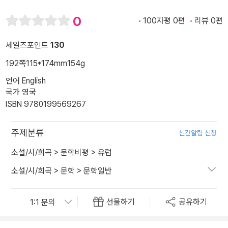
0
100자평 0편
리뷰 0편
세일즈포인트
130
192쪽
115*174mm
154g
언어 English
국가 영국
ISBN 9780199569267
주제분류
신간알림 신청
소설/시/희곡
>
문학비평
>
유럽
소설/시/희곡
>
문학
>
문학일반
선물하기
공유하기