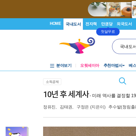
HOME
전자책
만권당
외국도서
국내도서
첫달무료
국내도
분야보기
오뒷세이아
추천마법사
베
소득공제
10년 후 세계사
- 미래 역사를 결정할 
정유진
,
김태권
,
구정은
(지은이)
추수밭(청림출