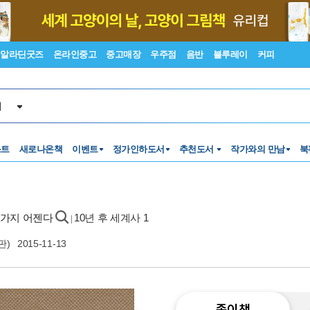
알라딘굿즈
온라인중고
중고매장
우주점
음반
블루레이
커피
서
스트
새로나온책
이벤트
정가인하도서
추천도서
작가와의 만남
북
19가지 어젠다
10년 후 세계사 1
|
판)
2015-11-13
종이책