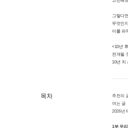
고민해보
그렇다면
무엇인지
이를 파
<10년
전개될 
10년 
목차
추천의 
여는 글
2026년
1부 우