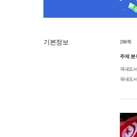
기본정보
288쪽
주제 분
국내도
국내도