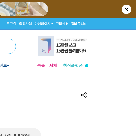
로그인
회원가입
마이페이지
고객센터
장바구니
(0)
투비컨티뉴드
창작플랫폼
펀드
북플
서재
투비컨티뉴드