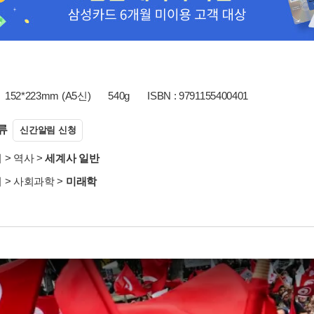
152*223mm (A5신)
540g
ISBN : 9791155400401
류
신간알림 신청
서
>
역사
>
세계사 일반
서
>
사회과학
>
미래학