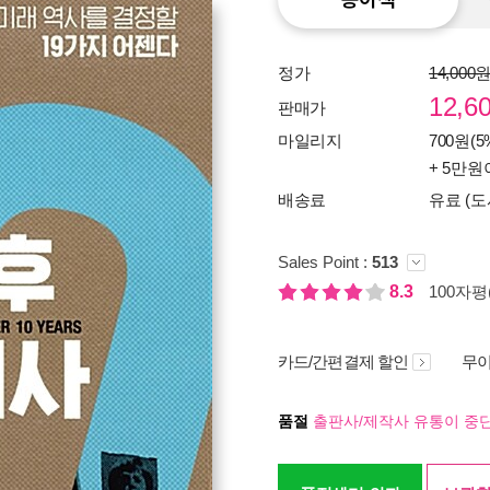
정가
14,000
12,6
판매가
마일리지
700원(5
+ 5만원
배송료
유료 (도
Sales Point :
513
8.3
100자평(
카드/간편결제 할인
무이
품절
출판사/제작사 유통이 중단