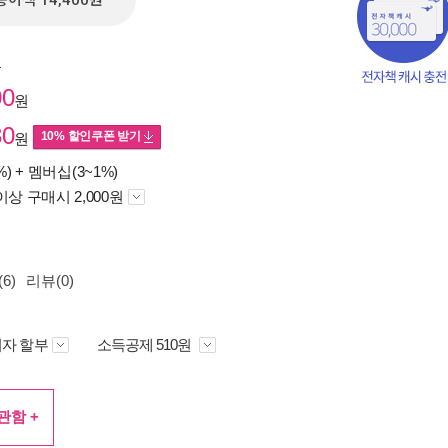
종이책 14,400원
원
00
원
80
10% 할인쿠폰 받기
원
%) +
멤버십(3~1%)
이상 구매시 2,000원
6)
리뷰(0)
책의
보기
다.
자 할부
소득공제 510원
관함 +