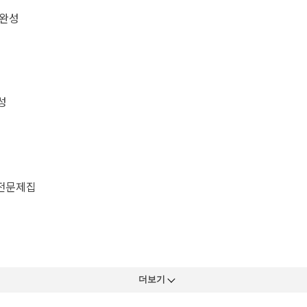
기완성
성
실전문제집
더보기