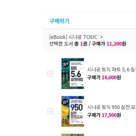
구매하기
[eBook] 시나공 TOEIC
선택한 도서
총
1
권 / 구매가
11,200
원
시나공 토익 파트 5, 6
구매가
16,000
원
시나공 토익 950 실전 
구매가
17,500
원