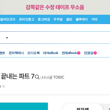
알라딘굿즈
온라인중고
중고매장
우주점
음반
블루레이
커피
벤트
전자책캐시
오디오북
대여eBook
연재eBook
만권당
N
N
로 끝내는 파트 7
시나공 TOEIC
|
04
전자책