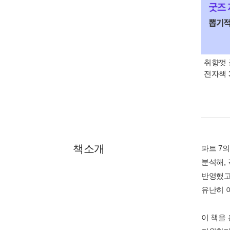
취향껏 
전자책 
책소개
파트 7
분석해,
반영했고
유난히 
이 책을