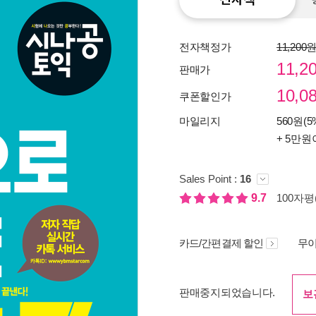
전자책정가
11,200
11,2
판매가
10,0
쿠폰할인가
마일리지
560원(5
+ 5만원
Sales Point :
16
9.7
100자평(
종이
미리
입니
카드/간편결제 할인
무이
판매중지되었습니다.
보