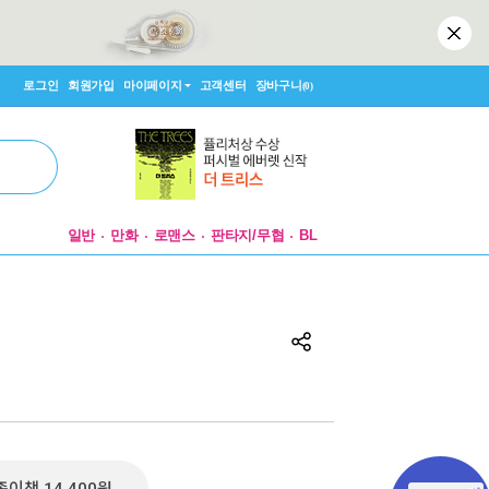
로그인
회원가입
마이페이지
고객센터
장바구니
(0)
일반
만화
로맨스
판타지/무협
BL