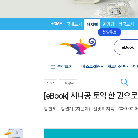
HOME
국내도서
만권당
외국도서
전자책
첫달무료
eBook
분야보기
베스트셀러
새로나온책
이
ePub
소득공제
[eBook] 시나공 토익 한 권으
강진오
,
강원기
(지은이)
길벗이지톡
2020-02-