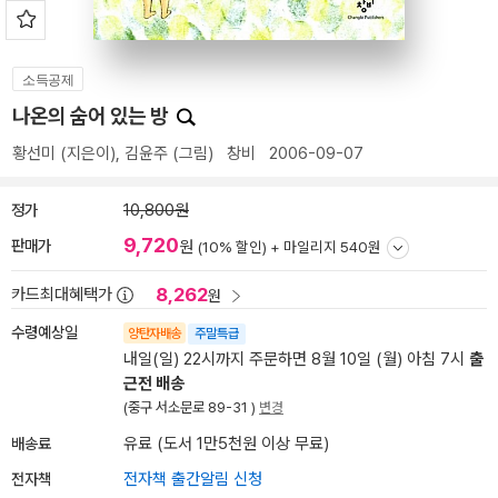
소득공제
나온의 숨어 있는 방
황선미
(지은이),
김윤주
(그림)
창비
2006-09-07
정가
10,800원
9,720
판매가
원
(10% 할인) +
마일리지 540원
8,262
카드최대혜택가
원
수령예상일
양탄자배송
주말특급
내일(일) 22시까지 주문하면 8월 10일 (월) 아침 7시
출
근전 배송
(중구 서소문로 89-31 )
변경
배송료
유료 (도서 1만5천원 이상 무료)
전자책
전자책 출간알림 신청