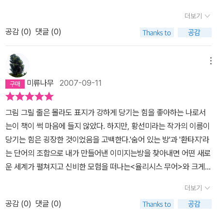
은 아이가 나타난 것과 할머니에 대한 것들을 알게 된 것이다. 꿈인 듯
이 들었고, 황선미라면 날 실망시키지 않으리라는 생각이 들어 망설
니다. 그렇지만 이를 깨닫는 어른은 대단히 드뭅니다. 어느 모로 본다
더보기
현실인 듯 겪는 나온이의 이야기가 엄마의 아픈 지난날의 이야기와
임 없이 책을 샀다. 다 읽은 느낌! 일단은 재미있다. 뛰어난 구성력, 이
면, 닭우리에 갇힌 닭처럼 길드는 오늘날 사람인 탓에, 비닐집에서 농
만나면서 모든 궁금했던 문제는 드러난다. 작가의 치밀한 플롯이 여
공감 (
0
)
댓글 (0)
야기를 풀어나가는 솜씨가 기똥찬, 베스트셀러 작가답다. 나온, 두음
약과 비료와 수돗물로 키우는 딸기나 푸성귀를 먹어야 할는지 모릅니
기 이 동화에서도 나타난다. 작가의 이야기 속에는 천식 같은 고통을
법칙이 적용 되지 않았을 때는 라온은 '즐거운'이라는 순 우리말이다.
다. 학교와 사회와 제도권에 길들여진 사람은 ‘길들여진 밥’과 ‘공장에
겪는 아이의 이야기가 자주 등장을 한다. 모과나무가 베어지고 나온
이 말이 너무나 맘에 들어 황선미는 주인공 아이의 이름을 나온과 라
서 똑같이 찍은 밥’만 먹어야 할는지 모릅니다. 아이들도 길드는 종이
메뉴
이가 아프게 될까봐 걱정했던 할머니. 나온이 때문에 향기를 모으려
온이라고 정했다 한다. <<나온의 숨어 있는 방>>이 제목이만 결국
되는 길로 접어드니까, 스스로 놀이를 새롭게 지어서 서로 어울리지
미류나무
2007-09-11
고 라온이와 함께 시간여행을 하고 있었다. 어떻게 보면 저 세상으로
이 방은 라온에게 속한 방이었고, 어린 시절 폐렴으로 먼저 저 세상으
못하고, 컴퓨터게임에만 빠져들어야 할밖에 없는지 모릅니다. 눈은
떠나긴 했지만 현실에 남아있는 사람의 안녕을 위해 남아서 빌고 있
로 간 쌍둥이 남동생인 라온이 누나를 부르던 그 방이었다. 어린 시절
있으되 눈으로 못 보고, 귀가 있으되 귀로 못 듣고, 마음이 있으되 마
그림 그릴 줄은 몰라도 표지가 강하게 당기는 힘을 좋아하는 나로서
다는 인상도 받는다. 예전의 만복사저포기와 더불어 읽히던 이야기들
태어났던 넝쿨집을 팔고 엄마는 살던 아파트를 처분하고 새 집으로
음으로 만나지 못합니다... 강우가 이상해질 수밖에 없는 일을 겪기는
는이 책이 썩 마음에 들지 않았다. 하지만, 황선미라는 작가의 이름이
이 떠오른다. 아무튼 끝까지 책을 놓을 수 없었다. 어떻게 되었을까 궁
이사가려 하지만, 동네에서는 자꾸 귀신 나오는 집이라는 흉흉한 이
했다. 아파트가 떠들썩하게 싸워대던 부모님이 이혼하고 나가 버려서
당기는 힘은 굉장한 것이었음을 고백한다.'숨어 있는 방'과 '환타지'라
금하기 때문이다. 그래서 그 결말도 이야기 해줄 수 없다. 그림도 글에
야기가 나오기만 하고... 아빠는 이 집에서 다시 들어가 살면서 이 집
할머니랑 살게 된 것이다. 그게 우리 집 일이었다면 난 미쳐 버렸을지
는 단어의 조합으로 내가 만들어낸 이미지는방을 찾아내면 어떤 새로
걸맞게 환상적이다. 요즘 아이들이 환타지 글을 좋아하는 것 같다. 읽
을 자꾸만 피하려고 하는 엄마의 아픔을 이 집 안에서 해결 해 주고 싶
모른다 … 엄마는 내가 여자답기만 바라지, 그게 나를 힘들게 한다는
운 세계가 펼쳐지고 신비한 모험을 떠나는<율리시스 무어>와 크게
어가는 재미가 있기 때문일 것이다. 작가는 사전에 나오는 나온이와
어하셔서 이 집을 팔려고 하지 않고 수리하신다. 나온이에게 덩쿨집
건 모른다 … “너네는 어디로 간대?” 나는 고개를 저었다. 우리야말로
다르지 않을 그런 것이었다.심드렁하게 첫 장을 넘긴 내게 국어사전
라온이를 보고 영감을 얻어서 썼다고 하는데 정말 부러울 따름이다.
으로 불리던 옛 집은 나온이를 라온이와 연결시켜 준다. 왠지 모를 힘
갈 데가 없는 것 같은 생각이 들었다. “넝쿨 집. 어쩌면, 안 그럴지도
더보기
을 즐겨보는 취미가 있었다는 작가의 말은눈이 확 뜨이게 반가운 것
존경스럽기까지 하다. 좋은 글 잘 읽었다.
에 이끌린 병약한 나온이가 덩쿨집에 가까이 갈 때면 어김없이 왼눈
모르지만…….” “좋은 집인가 보다. 이름이 예쁘네.” “응. 거긴, 예쁘고
공감 (
0
)
댓글 (0)
이었는데 나 역시도 한때 국어사전에 심취해예쁜 말들을 찾으면 보석
이의 방울 소리가 들리게 된다. 라온의 것인 줄 알고 태웠던 토끼 인형
좋아.” .. (27, 33, 222쪽) 황선미 님이 쓴 어린이문학 《나온의 숨어