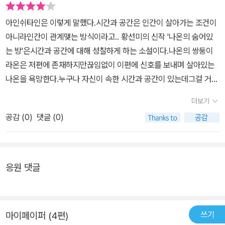
으로 들어서게 된다. 그리고 엄마로부터 들은 충격적인 이야기는 쌍
날쭉한 풀과 더불어 사방을 온통 뒤덮고 있었다. 꽃이 진 자리에는 갈
둥이로 태어난 라온이가 어릴 때 죽었고 그 때문에 이 집에서 살기를
아인쉬타인은 이렇게 말했다.시간과 공간은 인간이 살아가는 조건이
색이나 짙은 보라색 열매가 맺혀 있었다. 그 애는 콧노래를 부르며 꽃
그토록 꺼렸다는 것이다.아픈 몸을 이끌고 라온을 따라가려던 나온에
아니라인간이 관계맺는 방식이라고.. 황선미의 신작 '나온의 숨어있
들 사이를 걸어갔다. “가슴이 뻥 뚫리는 것 같다! 머리가 시원해!” ..
게 할머니는 '너만의 시간,너만의 방'에 머물러 있으라고 말리고이제
는 방'은시간과 공간에 대해 성찰하게 하는 소설이다.나온의 쌍둥이
(146쪽) 마음이 있으면, 우리는 눈을 감아도 서로 알아봅니다. 마음
는 건강하게 잘 살라고 하면서그들만의 여행을 떠난다. 나온이가 쓰
라온은 저편에 존재하지만끊임없이 이편에 신호를 보내며 살아있는
을 열면, 우리는 말을 하지 않아도 서로 어떤 느낌이요 생각인지 환하
던 '나의 왼손'이라는 일기장은 나의 보이지 않는 그림자 같은,잃어버
나온을 욕망한다.누구나 자신이 속한 시간과 공간이 있는데그걸 거부
게 알아챕니다. 마음이 없기에, 우리는 눈을 떠도 서로 살가이 사귀지
린 라온이를 만나는 또 하나의 장소였다.'빛은 어둠의 왼손그리고 어
하게 되면 떠돌이가 된다는황선미 소설은 아인쉬타인의 시공간 정의
못합니다. 거짓과 속임수와 눈가림과 겉치레만 판칩니다. 마음을 열
더보기
둠은 빛의 오른손둘은 하나, 삶과 죽음은케머 연인처럼함께 누워 있
와닮았다.죽은 라온을 떠나보내고, 살아있는 강우를 받아들이며,비로
지 않으니, 우리는 하루 내내 한곳에 함께 있어도 기쁘게 웃거나 노래
다.마주 잡은 두 손처럼목적과 과정처럼어슐러 K. 르귄이 <어둠의 왼
공감 (
0
)
댓글 (0)
서 나온은 건강한 아이로 자라난다.넉삼년의 12살이란 통과의례를 넘
하지 못합니다... 울음이 멎자 할머니가 다시 나를 마주보고 섰다. “아
손>에서 말하듯이. 라온이와 나온이를 만나는 내내 그렇지 않아도 요
어. 황선미를 좋아하는 이유는 '마당을 나온 암탉' 과 같이어린이를 위
가. 무엇이든 자신이 속한 시간에 살아야 한단다. 라온과 내가 속한 시
새 나빠진 시력 때문에안경 탓을 하고 있는데 안개를 헤치고 걸어가
한 소설임에도,그 도저한 철학이 어른 소설을 능가한다는데 있다. 내
간, 네가 속한 시간은 달라. 넌 살아 있는 영혼이고, 우린 아니지. 그런
는 나온이를 뒤따르느라자꾸만 눈을 비벼댔더니 이제는 아예 눈이 빨
가 닮고 싶은 사람...황선미...그녀가 참 좋다.
데 네가 여기 있구나. 그래서 내가 찾아내기 어려웠던 게야. 넌 지금
응원 댓글
개졌다.유아기와 어린이 시기를 벗어나 이제 막 청소년기로 접어들려
어디에도 속해 있지 않다. 그래서 위험해. 자기 시간에 속해 있지 않으
는 나온이의 성장일기를 본 것 같다. '너도 이제 삼신 할미 손길에서
면 아무것도 아냐. 떠돌이나 마찬가지란다. 라온과 나는 곧 우리만의
놓여나도 되겠구나. 더는 어린애가 아냐.넉삼 년 동안 졸였던 마음을
시간을 따라갈 거야. 네가 속해야 할 시간으로 가렴. 내가 도와주마.”
쓰기
마이페이퍼 (4편)
나도 풀어놓으마. 너만의 시간으로 가서 네 힘으로 세상을 견뎌라'숨
… “할머니가 잊으신 게 저 신발이에요?” “아니다. 그리고 난 무얼 잊