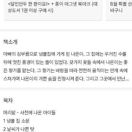
<달인만두 한 판이요!> + 종이 마그넷 북마크 (대
8월 특별 선
상도서 1권 이상 구매 시)
바구니
책소개
아빠의 심부름으로 넝쿨집에 가게 된 나온이. 그 집에는 우거진 수풀
뒤에 멋진 풍경이 있는 뜰이 있었다. 갖가지 꽃들 속에서 나온이는 좋
은 향기를 맡는다. 그 향기는 바람을 따라 천천히 움직이는 안개 속에
스쳐가며 나온이의 가쁜 숨을 진정시켜 준다. 그리고 그곳에서 만난
낯선 남자 아이. 이 아이가 자꾸, 궁금해진다.
목차
작품의 매력은 배경이 되는 현실 공간과 판타지 세계가 생생하게 묘
사된 점이다. '판타지 동화'라 하면 외국 동화들을 떠올리게 되지만,
머리말 - 사전에 나온 아이들
한국 아이들의 현실을 담으면서도 상상력을 자극하는 설정과 배경으
1 넝쿨 집 소문
로 완성한 책이다.
2 날씨가 나쁜 탓