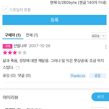
현재
0
/280byte (한글 140자 이내)
스포일러 포함
등록
구매자 (1)
전체 (1)
산딸나무
2007-10-26
메뉴
삶과 죽음, 성장에 대한 깨달음. 그러나 덜 익은 풋감냄새. 조금 억지
스럽다.
공감 (
0
)
댓글 (0)
쓰기
마이리뷰