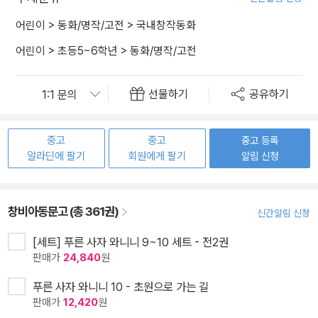
어린이
>
동화/명작/고전
>
국내창작동화
어린이
>
초등5~6학년
>
동화/명작/고전
선물하기
공유하기
중고
중고
중고 등록
알라딘에 팔기
회원에게 팔기
알림 신청
창비아동문고 (총 361권)
신간알림 신청
[세트] 푸른 사자 와니니 9~10 세트 - 전2권
판매가
24,840
원
푸른 사자 와니니 10 - 초원으로 가는 길
판매가
12,420
원