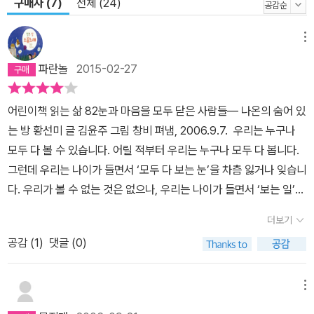
구매자 (7)
전체 (24)
메뉴
파란놀
2015-02-27
어린이책 읽는 삶 82눈과 마음을 모두 닫은 사람들― 나온의 숨어 있
는 방 황선미 글 김윤주 그림 창비 펴냄, 2006.9.7. 우리는 누구나
모두 다 볼 수 있습니다. 어릴 적부터 우리는 누구나 모두 다 봅니다.
그런데 우리는 나이가 들면서 ‘모두 다 보는 눈’을 차츰 잃거나 잊습니
다. 우리가 볼 수 없는 것은 없으나, 우리는 나이가 들면서 ‘보는 일’을
잃거나 잊으면서 쳇바퀴에 올라탑니다. 학교에서는 시험공부만 시킵
더보기
니다. 시험공부에 시달리는 아이들은 서로 어우러져 놀 생각을 하지
공감 (
1
)
댓글 (0)
않으면서 따돌림이나 편가르기나 괴롭히기 따위를 하거나, 홀로 컴퓨
터게임으로 빠져듭니다. 어버이나 어른은 아이들을 시험공부와 학원
에 몰아넣으면서 삶과 사랑과 꿈하고는 등을 지도록 합니다. 삶과 사
메뉴
랑과 꿈을 내려놓아야 하는 아이들은 이제 아무것도 보지 못합니다.