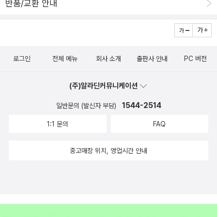
반품/교환 안내
독후활동 결과물은 어른들의 도움을 받지 않은 것이어야 합니다. ＊
는데 기분이 그랬다. 내가 좋아 하는 책이 변한 모습으로 다가오는
수상작품은 독후활동 자료로 온·오프라인에서 전시·홍보할 예정입니
것에 대한 실망이라고나 할 까... 그래도 책 내용이 변한건 아닐테
다. ＊ 수상자는 애니메이션 <마당을 나온 암탉> 특별 시사회에 초대
니... 학급문고 얘길 쓰다가 길이 옆으로 샜다.책을 고를때의 설레임
합니다. <청소년/일반>- 잎싹상(1명) : 상장과 상금(100만원) <글
은 늘 기분 좋게 한다.
쓰기 부문> - 초록머리상(1명) : 상장과 상금(30만원) -나그네상(10
로그인
전체 메뉴
회사 소개
출판사 안내
PC 버전
명) : 상장과 문화상품권(5만원)<미술 부문> - 초록머리상(1명) : 상
장과 상금(30만원) -나그네상(10명) : 상장과 문화상품권(5만원) <
(주)알라딘커뮤니케이션
영상 부문> - 초록머리상(1명) : 상장과 상금(50만원) -나그네상(3
1544-2514
일반문의 (발신자 부담)
명) : 상장과 문화상품권(20만원)심사 : 황선미, 김환영, 오돌또기, 명
1:1 문의
FAQ
필름, 극단 민들레발표 : 2011년 7월 9일(사계절출판사 홈페이지 공
지 및 개별통지)후원 : 교보문고, 도서유통 서당, 알라딘, 예스24, 인
중고매장 위치, 영업시간 안내
터파크, 극단 민들레, 명필름, 오돌또기, (사)행복한아침독서, 오픈키
드 [출처] 『마당을 나온 암탉』독후활동대회 l 2011.3.21~6.20 (사계
절출판사 : 사계절 책 향기가 나는 집) |작성자 사계절