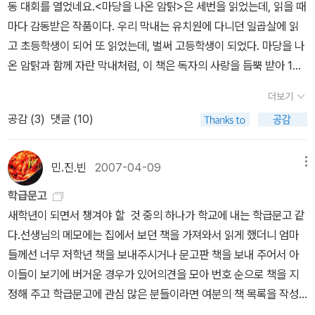
동 대회를 열었네요.<마당을 나온 암탉>은 세번을 읽었는데, 읽을 때
거두든, 참말 하나도 아랑곳하지 않습니다. 평화하고는 동떨어진 전
마다 감동받은 작품이다. 우리 막내는 유치원에 다니던 일곱살에 읽
쟁무기를 잔뜩 갖추느라 어마어마한 돈을 퍼붓지만, 막상 더 무섭고
고 초등학생이 되어 또 읽었는데, 벌써 고등학생이 되었다. 마당을 나
아프며 괴로운 사회가 되는 줄 깨달으려 하지 않습니다. 평화를 짓밟
온 암탉과 함께 자란 막내처럼, 이 책은 독자의 사랑을 듬뿍 받아 100
는 전쟁무기를 갖춘 군부대에 젊은이를 집어넣어 바보로 만들지만,
만부를 돌파했다니 놀랍다.모성애와 자아실현이라는 주제를 잘 살려
정작 이렇게 스스로 바보가 되는 줄 옳게 바라보려 하지 않습니다.
더보기
낸 황선미 작가 최고의 책으로 생각한다. 황선미 작가의 책을 제법 읽
《나온의 숨어 있는 방》에 나오는 아이 ‘나온’은 몸뚱이가 깃든 이곳
공감 (
3
)
댓글 (10)
었는데 <마당을 나온 암탉>은 당근 최고였고, <푸른개 장발>과 <감
(이승)에서 즐겁지 않습니다. 즐거운 날이 없습니다. 이리하여, 쌍둥
추고 싶은 비밀>이나 <과수원을 점령하라>도 좋았다, 신간 <바람이
이로 함께 태어났으나 먼저 저곳(저승)으로 떠난 ‘라온’과 함께 가려
사는 꺽다리 집>은 아직 못 읽었는데, 이참에 장바구니에 담아야지.^
민.진.빈
2007-04-09
메뉴
합니다. 삶도 사랑도 꿈도 없어 보이는 이곳에 있을 뜻이나 까닭이 없
^내가 읽은 황선미 작가의 책을 모두 담아 보면...아직 못 읽은 책도
기 때문입니다. 여린 ‘나온’은 이곳에서 삶을 찾을 수 있을까요? 나온
학급문고
많다~>> 접힌 부분 펼치기 >> << 펼친 부분 접기 <<사계절출판사
을 낳은 어머니와 아버지는 이제라도 뉘우치고 깨달으면서 사랑과 꿈
새학년이 되면서 챙겨야 할 것 중의 하나가 학교에 내는 학급문고 같
에서 업어 왔습니다~~ ^^2000년에 출간된 동화작가 황선미의『마
을 키우는 길을 걸어갈 수 있을까요? 바로 옆에 있는 아이조차 제대
다.선생님의 메모에는 집에서 보던 책을 가져와서 읽게 했더니 엄마
당을 나온 암탉』이 여러분의 성원에 힘입어 100만부 돌파를 앞두고
로 바라보지 못하던 어머니와 아버지는 이제 ‘나온’과 ‘라온’을 함께
들께선 너무 저학년 책을 보내주시거나 문고판 책을 보내 주어서 아
있습니다. 이를 축하하기 위해『마당을 나온 암탉』독후활동 대회를 개
바라보도록 눈을 뜨면서 삶을 새롭게 지을 수 있을까요? ‘라온’은 바
이들이 보기에 버거운 경우가 있어의견을 모아 번호 순으로 책을 지
최합니다. 우리시대최고의동화,『 마당을나온암탉』과 관련한 다양한
람을 타고 저곳으로 갑니다. ‘나온’은 할머니가 가로막아서 라온과 함
정해 주고 학급문고에 관심 많은 분들이라면 여분의 책 목록을 작성
독후활동으로 여러분의 사랑을 표현해 주세요.응모 자격 : 어린이(초
께 바람 타고 가는 길로 가지 못합니다. 나온은 앞으로 어떻게 살까
했으니 보내준다는 의사 표현을 하면 감사하겠다는 메모를 접했다.나