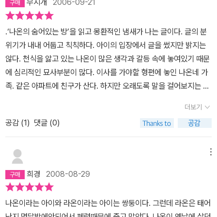
무지개
2006-09-21
코앞에 있는 것조차 두 눈으로 알아보지 못합니다. 밥 한 그릇이 어디
에서 오는가를 알아보지 못하고, 농약을 친 푸성귀를 알아채지 못하
.‘나온의 숨어있는 방’을 읽고 몽환적인 냄새가 나는 글이다. 글의 분
며, 햇볕·바람·빗물을 먹은 싱그러운 나물을 헤아리지 못합니다. 오직
위기가 내내 어둡고 칙칙하다. 아이의 입장에서 글을 썼지만 밝지는
돈만 벌어야 한다는 사회·경제 얼거리에 갇힙니다. 돈을 더 많이 버는
않다. 천식을 앓고 있는 나온이 많은 생각과 갈등 속에 놓여있기 때문
일자리가 아니라면 아무 뜻이 없는 줄 여깁니다. 삶을 가꾸는 일이나,
에 심리적인 묘사부분이 많다. 이사를 가야할 형편에 놓인 나온네 가
사랑을 나누는 일이나, 꿈을 키우는 일하고는 아예 등을 집니다. 이리
족. 같은 아파트에 친구가 산다. 하지만 오래도록 말을 걸어보지는 않
하여, 스무 살쯤 될 무렵에는 사람을 제대로 마주할 줄 모르고, 서른
았다. 이제 거의 많은 사람들이 그곳을 떠나고 나니까 남는 사람 중에
살쯤 될 무렵에는 사람한테 깃든 착한 숨결을 찬찬히 바라볼 줄 모르
더보기
하나가 친구네였다. 그 친구는 할머니랑 산다. 유일하게 학교 친구 중
며, 마흔 살쯤 될 무렵에는 사람한테 서린 참된 넋을 옳게 읽을 줄 모
공감 (
1
)
댓글 (0)
에서는 이야기 상대로 나온다. 나온이네 아빠는 선생님인데 이번에는
릅니다... “나무 좀 베었다고 세 살던 사람을 내보낸 건 성급한 처사
좀 멀리 변두리 학교에서 근무하게 되어 집에는 주말에만 들린다. 나
지. 나무가 워낙 커서 창문도 가리고, 볕도 안 들어 그랬다는데.” “그
온이네는 당숙모가 물려주신 집이 한 채 있다. 소위 넝쿨 집이다. 예전
메뉴
럼, 집주인에게 물어 봤어야죠. 그렇게 오래 살고 약이 되는 나무를 물
에 그 집에 살았다는 데 무슨 이유에선지 남의 집에 세를 주다가 다시
어 보지도 않고 벤 걸 생각하면 아직도 화가 나요. 당숙모가 얼마나 애
희경
2008-08-29
빈집이 되어 몇 해째 묵어있다. 그 집을 팔아서 다만 얼마라도 보태서
지중지하던 나문데.” … 여기에 살았던 기억이 나지 않는데, 오늘은 여
새 아파트를 구할 생각이었다. 그런데 웬일인지 부동산에 내놓았지만
기가 꼭 우리 집인 것처럼 반갑고 친근하게 느껴졌다 .. (13, 68쪽)
나온이라는 아이와 라온이라는 아이는 쌍둥이다. 그런데 라온은 태어
이상한 소문만 무성할 뿐 나가질 않는다. 한편으로 아빠는 산에 간다
오늘날 꽤 많은 사람들은 장삿속을 가리지 못합니다. 장삿속을 가릴
난지 몇달밖에안되어서 폐렴때문에 죽고 말았다. 나온이 옛날에 살던