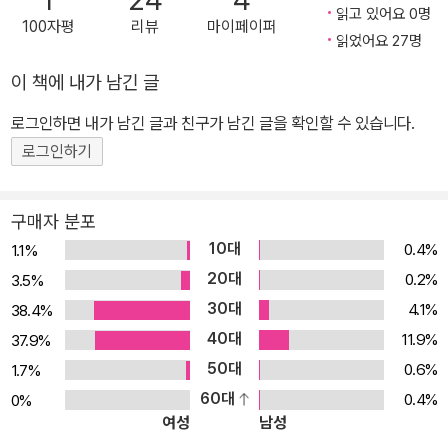
1
24
4
아름다운 글을 만나고, 그 글을 마음에 머금고 되새기다가 종이에 그
읽고 있어요 0명
100자평
리뷰
마이페이퍼
림으로 표현하는 것은 누군가의 인생 이야기를 대신 전달하는 멋진
읽었어요 27명
작업이라고 생각합니다. 『사막의 왕』을 그리는 과정에서 늘 곁에서
이 책에 내가 남긴 글
신선한 영감을 주고 작업에 행복한 신바람을 더해 준 아들 성욱에게
고마운 마음을 전하고 싶습니다. 이 책을 통해 한 겹 더 커가는 아이들
로그인하면 내가 남긴 글과 친구가 남긴 글을 확인할 수 있습니다.
의 마음을 기다려 봅니다.
로그인하기
구매자 분포
10대
0.4%
1.1%
20대
0.2%
3.5%
30대
4.1%
38.4%
40대
11.9%
37.9%
50대
0.6%
1.7%
60대
0.4%
0%
여성
남성