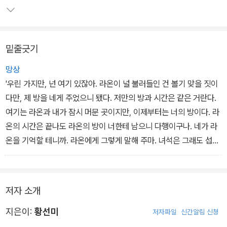
밑줄긋기
망상
'우린 가지만, 넌 여기 있잖아. 라온이 널 불러들인 건 볼기 맞을 짓이
다만, 제 방을 네게 주었으니 됐다. 저만의 방과 시간은 같은 거란다.
여기는 라온과 내가 잠시 머문 곳이지만, 이제부터는 너의 방이다. 라
온의 시간은 끝나도 라온의 방이 너한테 남으니 다행이구나. 네가 라
온을 기억할 테니까. 라온에게 그렇게 말해 주마. 녀석은 그래도 섭섭
해하겠지만 말이다. 이게 옳아. 넌 네 시간에 머물러야지.'-240쪽
저자 소개
지은이:
황선미
저자파일
신간알림 신청