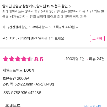
알라딘 만권당 삼성카드, 알라딘 15% 청구 할인
최대 1만원 또는 2만원 할인(전월 30만원 또는 60만원 이용 시) / 카드 발
급월 +1개월까지는 전월 실적이 없어도 최대 1만원 혜택 제공
카드/간편결제 할인
무이자 할부
소득공제 440원
관심 저자, 시리즈의 출간 알림을 받아보세요
신청
8.6
100자평 1편
리뷰 24편
세일즈포인트
1,004
초판출간 2006년
249쪽
152*223mm (A5신)
349g
ISBN 9788936442286
주제분류
신간알림 신청