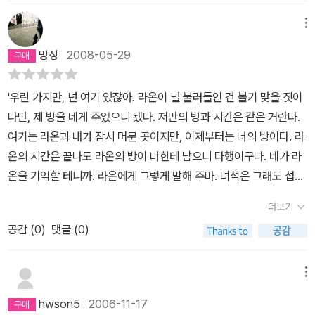
을 찾은 기분으로 공책에 적어놓던 시절이 있었기 때문이다.이때부터
이 나온의 것이었고, 그 때 나온의 토끼 인형을 태우고 남은 방울인 왼
있는 방》(창비,2006)을 읽습니다. 이 책에 나오는 아이는 ‘내 삶’이
동류의식 같은 게 생겨났고 심드렁했던 내 기분은 어느샌가 날아가버
메뉴
눈이의 방울은 나온이 덩쿨집에 가까이 갈 때면 언제 들어가 있었는
없습니다. 아이는 어머니가 시키는 대로 학교를 다니고, 옷을 입으며,
렸다. '즐거운'이라는 예쁜 뜻을 가진 나온은 몸은 약해서 운동 따위는
지 나온의 옷 주머니에서 소리를 내곤 한다. 라온이 나온에게 보내는
밥을 먹습니다. 아이는 어머니가 시키는 대로 학원을 다니고, 하루를
망상
2008-05-29
하지도 못하고엄마의 손에 인형처럼 자라지만 슬슬 반항을 시작할 나
신호인 것처럼. 대문은 나온이가 들어갈 만큼만 항상 열려 있고, 그 곳
보냅니다. 이밖에 아무것도 없습니다. 아이는 스스로 할 줄 아는 일이
이이다.살고 있는 아파트는 재개발이 확정되어 하나둘 떠나버리고 몇
에서는 나온이와 꼭 닮은 아이가 약초를 키우고 있다. 중간 대목에서
없습니다. 아이는 스스로 놀 줄 모릅니다. 아이는 스스로 동무를 사귀
'우린 가지만, 넌 여기 있잖아. 라온이 널 불러들인 건 볼기 맞을 짓이
집 안 남은 가운데나온이네도 이사를 준비하는데 엄마는 막상 갖고
는 왠지 환상적인 판타지 소설을 읽는다기보다는 귀신 이야기를 읽고
지 못합니다. 그저 책에 나오는 이야기라고만 할 수 없습니다. 도시를
다만, 제 방을 네게 주었으니 됐다. 저만의 방과 시간은 같은 거란다.
있던 '넝쿨집'으로 들어갈 생각은 안 하고그걸 팔고 다른 곳으로 이사
있나 싶을 정도의 그런 느낌도 조금 나고... 사라지고 나타나고 하는
보면 사람도 많고, 어른과 아이도 많습니다. 그러나, 도시에 그토록 많
여기는 라온과 내가 잠시 머문 곳이지만, 이제부터는 너의 방이다. 라
하겠다 고집을 부린다.시골학교로 발령이 나서 일 주일에 한 번 집에
과정들이 계속 반복 되다 보니 약간 지루한 감도 있고... 문제를 피함
은 사람들은 서로 이웃이나 동무로 여기지 않습니다. 도시에 있는 학
온의 시간은 끝나도 라온의 방이 너한테 남으니 다행이구나. 네가 라
와야 하는 아빠에게 어느 날 심부름을 갔다가나온이는 넝쿨집을 수리
으로써 먼저 보낸 자식에 대한 기억을 지우려고 한 엄마보다, 그 문제
교는 얼마나 크고, 학급도 얼마나 많은가요? 그러면, 그 많은 ‘학교 아
온을 기억할 테니까. 라온에게 그렇게 말해 주마. 녀석은 그래도 섭섭
하는 아빠의 비밀을 알게 되고 집이 다른 세계같다는 느낌을 갖게 된
에 맞닥뜨리면서 그 문제 안에서 다시 해결점을 찾아 보려 한 아빠의
이’는 서로 동무일까요? 서로가 서로를 아끼는 이웃이나 언니 오빠
해하겠지만 말이다. 이게 옳아. 넌 네 시간에 머물러야지.'-240쪽
다. 넝쿨집의 신비한 힘에 이끌린 나온이는 엄마 몰래 그 집에 자주 드
더보기
자세가 더 인상적이다. 돌도 되기 전에 먼 나라로 가서 그런 동생이 있
누나 동생으로 지내는가요? 시골에는 마을마다 아이가 없어서 동무
나들게 되고처음에는 잘 보이지 않았지만 또래의 남자 아이를 만나게
는지 알지도 못하고 자랐던 나온이 그 동생이 보낸 신호를 언뜻언뜻
를 사귀지 못합니다. 도시에는 동네마다 아이가 넘치지만 동무를 사
공감 (
0
)
댓글 (0)
된다.향기를 모은다던 그 아이는 나온이가 다칠 때마다 향기를 나누
접하게 되면서 숨겨진 비밀을 알게 되고, 그리고 자신을 알아간다는
귀지 못합니다. 이곳이나 저곳이나 똑같습니다. 이곳이나 저곳이나
어주었는데천식을 앓고 있던 나온이에게 그 향기는 말할 수 없이 감
성장소설쯤으로 해석하면 될까?그런데, 아파서 동생이 먼저 죽은 것
막힌 모습은 똑같습니다... “와아! 누가 이걸 다 키웠대?” 입이 저절로
메뉴
미롭고 기운나게 해주는 약이 되었다.집수리가 막바지에 이를 무렵
이 꼭 숨겨야 할 큰 비밀일까??? 글쎄, 모르겠다. 앞서 읽은 작품들에
벌어졌다. 사방이 꽃이었다. 평평한 곳이든 언덕진 곳이든, 돌 틈이든,
나온이는 숨어 있는 다락방을 찾아내고 거기에서 할머니와 라온의 방
hwson5
2006-11-17
비해 좀 더 특별하지 않다는 것이 내가 느낀 이 글에 대한 감상이다.
장독 옆이든, 나무 근처든 어디든 갖가지 색의 크고 작은 꽃들이 들쭉