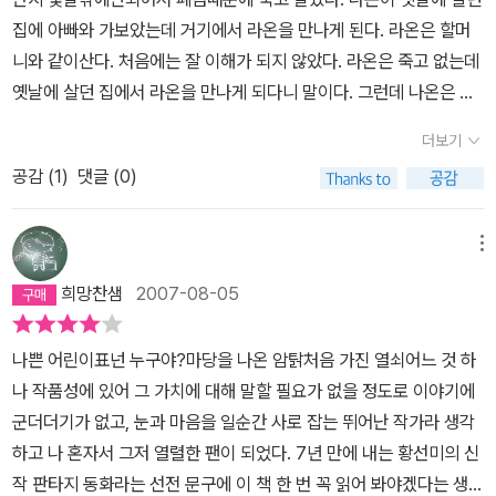
고 해놓고는 그 넝쿨집을 손질하고 있었다. 그 집에 살 생각이었다. 엄
줄 알더라도 그냥 장삿속에 휘둘립니다. 오늘날 퍽 많은 사람들은 겉
집에 아빠와 가보았는데 거기에서 라온을 만나게 된다. 라온은 할머
마는 그러나 반대다. 아픈 추억이 있는 것이다. 하지만 나온이는 그 이
치레나 눈속임을 헤아리지 못합니다. 정치나 경제나 사회나 문화를
니와 같이산다. 처음에는 잘 이해가 되지 않았다. 라온은 죽고 없는데
유를 모르고 처음 그 넝쿨집에 아빠랑 가던 날, 이상한 아이를 만난
휘어잡은 이들이 꾸미는 겉치레나 눈속임을 헤아리지 못하면서 거짓
옛날에 살던 집에서 라온을 만나게 되다니 말이다. 그런데 나온은 자
다. 그 후로 꿈을 꾸듯이 그 아이를 만나 이야기를 나눈다. 비밀일기를
말에 쉬 넘어갑니다. 참이 아닌 거짓을 쏟아내는 신문과 방송이 흘러
기가 쌍둥이었던것도 모른다. 나중에 되서야 자기가 라온과 쌍둥이었
쓰는 나온이는 그 노트를 잃어버린다. 그리고는 넝쿨집에서 찾곤 한
더보기
넘쳐도, 참과 거짓을 스스로 가릴 줄 모릅니다. 곁에서 눈밝은 사람이
다는 것을 알게 된다. 나온이 엄마에게 라온이누구냐고 물어보아도
다. 읽는 동안 ‘비밀의 화원’이나 ‘톰의 정원에서’를 읽는 기분이 들기
참과 거짓을 제대로 가려내어 알려주어도 이를 귀담아듣거나 눈여겨
공감 (
1
)
댓글 (0)
엄마는 때가되면 가르쳐준다고 한다. 그런데 라온은 폐렴때문에 죽고
도 하였다. 어떤 장면에서는 그랬다. 아마도 환상적인 분위기에서 그
보지 못합니다. 아주 종(노예)이 되고 맙니다. 이를테면, 요즈음 아이
나온은 천식이 걸렸다. 라온이폐렴때문에 죽으니 엄마는 나온마저 죽
러는 것 같았다. 소녀는 천식을 앓고 있다. 그래서 넝쿨 집에 가기만
들은 딸기가 언제 어떻게 어디에서 돋는 열매인지 모릅니다. 딸기꽃
으면 안되니깐 나온에게 신경을 많이 쓴다. 나온은 조금만 무엇인가
메뉴
하면 그 천식이 더 심해져서 입원을 하기도 한다. 그런데 그런 나온이
을 아는 아이는 매우 드뭅니다. 딸기는 비닐집이 아니라 들과 숲에서
를하면 숨소리가 다른사람들과 다르다. 나중에 나온이 라온이자기의
를 보는 엄마는 불안하기만 하다. 넝쿨 집에 가기만 하면 나온이가 더
희망찬샘
2007-08-05
나는 열매인 줄 생각하는 아이는 아주 드뭅니다. 가게에 나도는 거의
동생인걸 알게 되어서 기쁘다. 이 책은 약간 신비스럽다.
아프고 꿈에는 이상한 일이 나타나기도 하기 때문이다. 넝쿨집에 대
모든 딸기는 비닐집에서 겨우내 석유난로 기름내음을 먹으면서 비료
한 안 좋은 기억들이 조금씩 나타나고 급기야 아빠가 엄마 몰래 집을
나쁜 어린이표넌 누구야?마당을 나온 암탉처음 가진 열쇠어느 것 하
와 농약과 항생제와 수돗물로 자란 줄 생각하지 못하고, 이런 모습을
수리하고 있었다는 사실이 드러나면서 아빠가 그 집을 안 팔고 살려
나 작품성에 있어 그 가치에 대해 말할 필요가 없을 정도로 이야기에
보더라도 아무것도 못 깨닫습니다. 그리고, 어른들은 막걸리라 ‘쌀로
고 한다는 것도 알게 된다. 강한 반대를 하는 엄마. 엄마가 왜 그렇게
군더더기가 없고, 눈과 마음을 일순간 사로 잡는 뛰어난 작가라 생각
빚은 술’인 줄 잊습니다. 오늘날 거의 모든 막걸리는 ‘쌀’로도 안 빚고
그 집을 팔려고 하는지 아는 아빠는 엄마를 설득한다. 나온이는 엄마
하고 나 혼자서 그저 열렬한 팬이 되었다. 7년 만에 내는 황선미의 신
수입밀로 빚습니다. 한국에서 나는 쌀로도 안 빚고 수입쌀로 빚기 일
아빠가 나누는 대화를 듣고 모든 몰랐던 사실을 알게 된다. 자기랑 닮
작 판타지 동화라는 선전 문구에 이 책 한 번 꼭 읽어 봐야겠다는 생각
쑤입니다. 여기에 갖가지 첨가물과 화학약품을 집어넣어 단맛을 돋웁