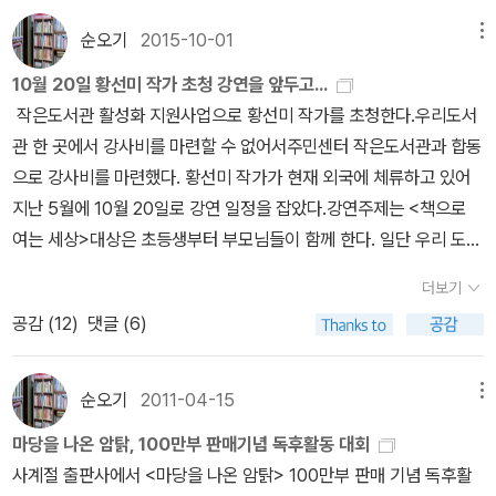
어있는 방에서 만났던 할머니가 나온에게 하신 말씀이다.어쩌면, 라
은 적이 없다. 아주 요긴한 때 쓰려고 잘 숨겨 두었지. 봐라, 나뭇잎 신
순오기
2015-10-01
온이는 저승의 강을 건네주는 뱃사공처럼 우리 아이들이 사춘기라는
메뉴
발을 받쳐 줄 바람이 오고 있지 않느냐. 태 항아리 덕분이야. 저 바람
다리를 건너청소년기에 들어서기 위한 안내자 같은 것은 아닐까? *5
은 라온을 잡아 주는 삼신할미 손길이란다. 오랜만에 저걸 타는구나.
10월 20일 황선미 작가 초청 강연을 앞두고...
학년 이후 적당한 책이다.
라온은 바람의 잔등을 타는 걸 참 좋아했지.” .. (238, 239쪽) 눈과
작은도서관 활성화 지원사업으로 황선미 작가를 초청한다.우리도서
마음을 뜨지 못하면, 몸뚱이는 ‘산 목숨’으로 보여도 ‘죽은 목숨’과 같
관 한 곳에서 강사비를 마련할 수 없어서주민센터 작은도서관과 합동
습니다. 눈과 마음을 뜨면, 몸과 마음이 싱그럽게 빛납니다. 눈과 마음
으로 강사비를 마련했다. 황선미 작가가 현재 외국에 체류하고 있어
을 닫으려 하면, 몸뚱이와 마음은 그저 죽음길로 치닫습니다. 눈과 마
지난 5월에 10월 20일로 강연 일정을 잡았다.강연주제는 <책으로
음을 열려 하면, 몸과 마음은 눈부시게 깨어나서 아름답게 거듭납니
여는 세상>대상은 초등생부터 부모님들이 함께 한다. 일단 우리 도서
다. 사람은 누구나 예부터 풀과 나무와 꽃하고 이야기를 주고받았습
관에 있는 황선미 작가 책과아직 소장하지 못한 책을 챙겨둔다.
더보기
니다. 사람은 누구나 예부터 흙하고 오순도순 이야기를 나누었습니
읽었는데 소장하지 못한 책~ 책도 없고 아직 읽지
공감 (
12
)
댓글 (6)
다. 사람은 누구나 예부터 새와 짐승하고 도란도란 이야기를 섞었습
못한 책~
니다. 오늘날에는 도시나 시골 모두 풀·나무·꽃을 이웃으로 여기지 않
습니다. 그냥 아무 들이나 숲을 삽차로 밀어붙여서 고속도로나 골프
순오기
2011-04-15
메뉴
장이나 관광단지나 발전소나 송전탑이나 군부대나 아파트나 이런저
마당을 나온 암탉, 100만부 판매기념 독후활동 대회
런 쓰레기더미로 바꾸고 맙니다. 오늘날에는 도시와 시골 모두 흙이
사계절 출판사에서 <마당을 나온 암탉> 100만부 판매 기념 독후활
나 새나 짐승을 동무로 삼지 않습니다. 흙이 죽든, 새와 짐승이 숨을