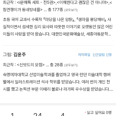
최근작 :
<i문해톡 세트 - 전5권>
,
<이해한다고 괜찮은 건 아니야>
,
<
참견쟁이가 동네방네를>
… 총 177종
(모두보기)
초등 국어 교과서 수록작 『마당을 나온 암탉』, 『샘마을 몽당깨비』 사
실적이면서 섬세한 심리 묘사와 따뜻한 이야기로 오랫동안 많은 어린
이들의 사랑을 받아 왔습니다. 대한민국문화예술상, 세종아동문학상,
소천아동문학상 등을 수상했으며, 현재 서울예술대학교 문예창작과
교수로 재직 중입니다. 교과서에 실린 『마당을 나온 암탉』, 『샘마을
그림:
김윤주
저자파일
신간알림 신청
몽당깨비』를 비롯해 『나쁜 어린이 표』, 『푸른 개 장발』, 『백년학교』
등이 있습니다.
최근작 :
<신밧드의 모험>
… 총 28종
(모두보기)
숙명여자대학교 산업미술학과를 졸업하고 영국 런던 미술대학 캠버
웰에서 일러스트레이션 석사 학위를 받았습니다. 여러 번의 개인 전
시를 했고 논픽션 부문 이태리 볼로냐 라가찌 우수상을 받았습니다.
그린책으로 『젓가락 달인』 『최탁 씨는 왜 사막에 갔을까?』 『벽 속의
아이들』 『나온의 숨어 있는 방』 『불을 가진 아이』 『장화홍련전』 『후
박나무 우리 집』 『고양이 목에 방울 달기』 등이 있습니다. 재미있고
읽고 싶어요 0명