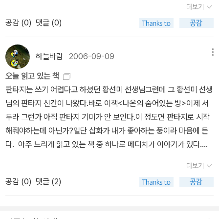
등학생), 청소년/일반(중고등학생 및 성인 누구나)응모 시기 : 2011
더보기
요? 나온은 앞으로 스스로 눈을 뜰 수 있을까요? 4348.2.27.쇠.ㅎ
도 학교 다니 던 학급 문고가 있었는데 그땐 계몽사에서 나왔던 전집
년 3월 21일부터 6월 20일까지(마감 당일 소인 유효)응모 형식 - 글
공감 (
0
)
댓글 (0)
ㄲㅅㄱ(최종규/함께살기 . 2015 - 어린이문학 비평)
이 주를 이뤘던 기억이 났다.3학년 아이의 학급문고는 집에 책이 있
쓰기 부문(편지, 일기, 인터뷰, 감상문, 시, 시나리오, 대본, 독서신문
어 그냥 보낼까 했더니 3학년이 읽기에는 글씨가 너무 작은 것 같아
만들기 등) - 미술 부문(독후화, 캐릭터 만들기 등) - 영상 부문(UCC
다시 주문을 넣었다. 아이들의 입장에서 바라 보는 느낌은 어떠할
하늘바람
2006-09-09
메뉴
동영상- 영화, 연극, 광고 등) ※『마당을 나온 암탉』을 읽고 그 느낌을
지... 초등학교 5학년 아이의 학급문고는 예전에 읽었던 것 같기
다양하고 자유로운 형식으로 표현하시면 됩니다.응모 방법 - 개인 또
오늘 읽고 있는 책
도 하고 제목은 귀에 익은데 내용을 모르겠다.동네 서점에서 품절이
는 팀 단위로 응모 가능하며 우편으로만 접수 받습니다. - 보낼 곳 :
판타지는 쓰기 어렵다고 하셨던 황선미 선생님그런데 그 황선미 선생
라 주문을 넣고는 빨리 내 손에 온다면 읽어 보고 학교에 보내고 싶
경기도 파주시 교하읍 문발리 파주출판도시 513-3 사계절출판사‘독
님의 판타지 신간이 나왔다.바로 이책<나온의 숨어있는 방>이제 서
다. 학급 문고 2권을 챙기고 나서 보니 1+1 행사를 한다. + 시
후활동 대회 담당자’ - 문의: 031-955-8588 ※ 이름, 주소, 연락처,
두라 그런가 아직 판타지 기미가 안 보인다.이 정도면 판타지로 시작
핑뉴스 표지는 참 인상적이다. 브로크백 마운틴은 읽고 싶었는데
응모 분야에 어린이 또는 청소년/일반부를 구분해서 적어 주세요. ※
해줘야하는데 아닌가?일단 삽화가 내가 좋아하는 풍이라 마음에 든
여차 여차 하다 보니 아직 읽지 못했다. 기다린 보람이 있는 것 같
응모작은 반환하지 않습니다.시상내역 <어린이> - 잎싹상(1명) : 상
다. 아주 느리게 읽고 있는 책 중 하나로 메디치가 이야기가 있다.첫
다. 황선미 작가의 책은 묘한 매력이 있다. 이번엔 어떤 얘기가 기
장과 상금(50만원) <글쓰기 부문> - 초록머리상(1명) : 상장과 상금
서두는 아주 흥미를 끌더니 피렌체 이야기가 조금 지루하다.그 파트
다리고 있을지 안 볼 수 없다. 사랑한다면 그림을 보여줘의 저자 공
더보기
(20만원) - 나그네상(10명) : 상장과 문화상품권(5만원)<미술 부문
넘기면 다시 흥미로울 듯
주형의 새책. 이주헌님의 추천이 있기에 사야 할지 망설이고 있다.
공감 (
0
)
댓글 (2)
> - 초록머리상(1명) : 상장과 상금(20만원) - 나그네상(10명) : 상
실은 전작은 실망에 찬 터라 장바구니에 넣었다 뺐다를 반복하고 있
장과 문화상품권(5만원) <영상 부문> - 초록머리상(1명) : 상장과 상
는 중이다. 이주헌님의 쓴 책중에 가장 좋아하고 읽어도 읽어도 눈에
금(30만원)-나그네상(3명) : 상장과 문화상품권(10만원) ＊ 어린이
밟히는 책이다. 표지가 새로 단장되어 나온 것을 서점에서 우연히 봤