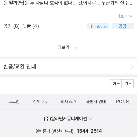
은 뭘까?답은 두 사람다 호적이 없다는 것.야샤르는 누군가의 실수에
그득하다. 미리 읽었더라면 좋았을 것을.삼월은 붉은 구렁을 추천달
의해 태어나기도 전에 죽은 사람이 되어버려 주민등록이 없다.그 덕
려라바퀴 추천 - 어린이 동화. 정말정말정말 좋다. 정말정말 추천! 소
더보기
분에 야샤르가 할 수 있는 일은 아무것도 없다.학교를 가는 것도, 군대
재와 주제가 동화같지 않다.러시라이프 -난 왜 이 작가가 싫은걸까?
공감 (
8
)
댓글 (4)
를 가는 것도, 결혼을 하는 것도....그러면서도 국가는 세금을 걷거다
식객11로맨스약국 -재미있게 읽었다. 만화, 영화,드라마, 소설 에
군대를 갈때는 어떻게 어떻게 국가에 대한 의무를 다하게 한다.하지
서 예를 들어 맘에 들었다.식객14작가의방 추천틈새 추천 달콤쌉
만 권리는 nothing이다.신채호 선생은 한일합방후 일본 국민으로는
싸름한초콜릿 -독자들한테 호평을 받은 책인데, 나는 이 책이 싫다.
더보기
하루도 살기 싫다며 중국으로 망명을 떠난다.그리고 평생 근대적 의
재미없다.세상은언제나금요일은아니지 - 단순히 재미있기만 하다.배
미에서의 무국적자로 살았다.그 분은 살아서야 그 분의 선택이었고,
고픔의자서전 추천 - 끝심이 조금 딸리지만..20세기한국소설 40 추
반품/교환 안내
식민지 백성으로서 공식적인 국적을 가지지 않는다는건 그것 자체로
천 - 단편 하나하나가 좋다. 가슴을 울리게 만드는 한국의 소설들.용
서도 저항이었겠지만....문제는 지금에 와서다.우리의 자랑스런 대한
은잠들다 추천 엘리자베스키스의코리아1920~1940 추천 -그림
민국은 독립운동가인 신채호 선생의 국적을 만들어주지 않았다.그러
이 너무 예쁘다. 한국의 좋은 사료가 될 듯. 인간연습 -내용의 취지는
므로 선생의 후손은 아버지가 없는 사생아로 호적이 만들어졌다.엄청
좋으나, 전작에 비해 약간 실망빛의제국 -'인간연습'과 비슷한 소재.
로그인
전체 메뉴
회사 소개
출판사 안내
PC 버전
난 수고와 노력끝에 겨우 선생의 아드님은 1980년대에 겨우 아버지
전작에 비해 실망실망.달콤한나의도시 추천남쪽으로튀어! 1 추천 -이
신채호의 이름을 자신의 호적에 올릴 수 있었다.하지만 그것은 단순
재미있는 책의 2권을 아직 안 읽고 있다니, 이것은 죄다. 빨랑 읽어야
(주)알라딘커뮤니케이션
히 자연인 신채호였을 뿐,독립운동가 신채호는 아니었다.덕분에 지금
지. 지상의아름다운도서관 추천 - 이런 내용의 책이 많이 나왔으면
충북 청원군에 있는 신채호 선생의 묘소는 누구도 권리를 행사할 수
1544-2514
일반문의 (발신자 부담)
하는 바람이다.두나'S 런던놀이-내용이 약간 빈약하다는 사람은 많