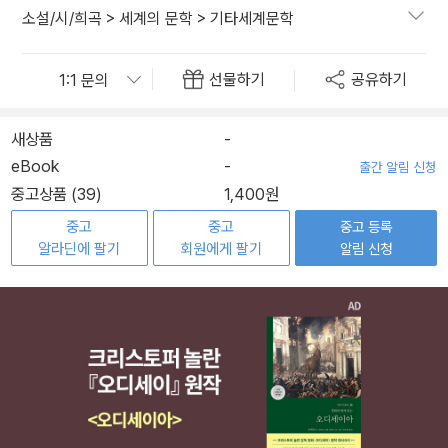
소설/시/희곡
>
세계의 문학
>
기타세계문학
선물하기
공유하기
새상품
-
eBook
-
출간 알림 신청
중고상품 (39)
1,400원
중고
중고
중고 등록
알라딘에 팔기
회원에게 팔기
알림 신청