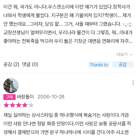
해도 억울한데, 당한 자는 오죽할꼬. 나 어려서부터 <호적에 빨간 줄
엔 어머니를 잡으러 새벽같이 집으로 형사가 들이닥쳤던 사건도 있었
이건 뭐, 국가도 아니다.우스갯소리에 이런 얘기가 있었다.장학사가
꼭 자빠지는 캐릭터....난 이런 종류의 캐릭터가 제일 짜증난다..!!..이
>을 두려워 하는 어른들의 말을 종종 듣고 살았다. 그때야 호랑이가
다. 어머니가 사기 전과가 10개도 더 달린 수배자라는 것이다. 제대로
나와서 학생에게 물었다. 지구본은 왜 기울어져 있지?학생이... 제가
런 빌어먹을 세상~!
곶감 무서워 하는 격이지, 그깟 호적에 줄 하나 그어진다고 무슨~ 허
신발 신을 새도 없이 다짜고짜 연행하려고하는 형사에게 어머니는 노
안 했는데요...그러자, 담임 왈... 그거, 사올 때부터 그랬습니다. -_-;;
투로 넘겼는데, 아, 생사불명 야샤르의 천일야화스러운 일생 얘기를
발대발하여 '그래, 경찰서에 가서 따져보자. 만약 내가 니들이 찾는 정
교장선생님이 얼버무리면서, 우리나라 물건이 다 그렇죠, 뭐...아내가
듣고 나니 그것이 아니네. 이건 당최, 호적에 빨간글씨로 '사망'이라고
영자 아니면 다들 내 손에 옷 벗을 줄 알아라' 고래고래 소리 질러가며
좋아하는 전복죽을 먹으러 우리 둘은 기장군 대변읍 연화리에 자주
쓰여있으니, 야샤르, 살아있으되 산 목숨이 아니다. 터키를 왜 형제국
끌려가셨다. 가족이며 친척들이 몽땅 경찰서로 쫓아가 항의를 하고,
간다.송정 할매집은 갈때마다 6개의 상이 가득 차는데,한 시간에 20
가, 형제국가 하는가 했더니, 아지즈 네신의 입담을 따라가다 보니 터
더보기
지문 조회로 어머니와 그 사기꾼이 동명이인임이 확인된 후에도 온갖
만원만 벌어도, 하루 100만원을 수월찮이 매상을 올린다.그럼 한 달
키와 한국은 정말 형제국가가 맞는가 보다. '아니, 사람들이 모두 급해
조사에 시달리다가 자정이 넘어서야 어머니는 풀려나셨다. 알고 보니
공감 (
2
)
댓글 (0)
에 수천 만원인데... 헐~세금도 하나 안 내니 고대로 남겠단 이야길
서 쩔쩔매고 있는데 기차는 도대체 언제 도착하는 거요?''당신 화성에
전산화 작업을 하다가 어머니와 이름과 생년이 같은 사기꾼 기록이
하고 나오는데,연화리 삼거리에 이런 팻말이 있다.세금 잘 내는 시범
서 왔소?''예? 화성에서 오다니요?''아니, 이 나라에서 언제 기차가 시
어머니 기록에 오기된 것이었고, 행정상 오기야 경찰관의 잘못이 아
마을! 헐~~~뭐, 한국에 여행온 관광객이 갈빗대가 부러지는 일은 좋
메뉴
간표에 따라 운행된 적이 있소?''그렇다면 시간표는 왜 써놓은 거
니니 경찰서에 분풀이할 방법도 없었다. 그런데 잘못된 전산화 때문
은 일이다.작년처럼 닭장 투어가 부활되는 모습이다. ㅎㅎㅎ이건 뭐,
요?''왜냐고? 시간표가 없으면 기차가 얼마나 늦는지 어떻게 알 수 있
바람돌이
2006-10-28
에 억울한 사정을 가진 이는 의외로 많아 뉴스 르포로 다루어지기도
나라가 아니다.근데, 한국과 비슷한 나라가 있었으니, 터키가 그렇다.
겠소?'뭐 하나 시간표대로 운영되는 법이 없는 이 나라, 경직되고 고
했더랬다.생사불명 야샤르를 읽으며 우리 집이 겪은 두 사연이 떠올
독재자가 존경받는 것도 그렇고... 하는 짓거리가 웃기는 것도 그렇
루한 관료주의, 책상머리 행정, '빽' 아니면 해결되는 일이 없는, 그래
제일 싫어하는 상사스타일 중 하나!형식에 목숨거는 사람이다.가끔
라 마냥 웃으며 읽을 순 없었다. 사람이 그 사람의 존재 자체로 인정받
고...웃자니 눈물나고, 울자니 웃기는 상황 말이다.세금 제대로 내면
서 있는 사람은 계속 있고 없는 자는 아무리 사방팔방 뛰어도 평생 없
이런 사람 만나면 정말 짜증 만땅이다.이런 사람은 보통 공문서를 작
지 못하고 서류로만 증명 가능한 세상이 우리가 사는 사회이다. 터키
멍청이인 것이 한국인데, 나보다 5배는 더 버는 사람도 영세상인으로
는.... 하긴, 그러고 보면 난 온실 속의 화초인가 보다. 위에 나열한 숨
성해서 결제받으러 가면 문구 하나하나에 시비를 건다.아주 사소한
의 한 공무원의 사소한 실수로 야샤르가 부정된 것처럼, 전산시스템
등록되면 세금은 10분의 1도 안 낸다. 심하면 전혀 세금을 안 내기도