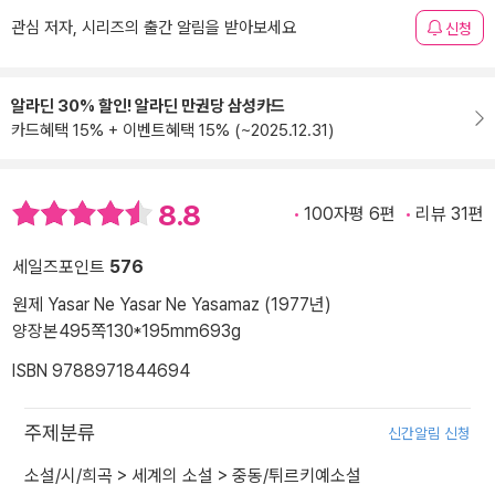
관심 저자, 시리즈의 출간 알림을 받아보세요
신청
알라딘 30% 할인! 알라딘 만권당 삼성카드
카드혜택 15% + 이벤트혜택 15% (~2025.12.31)
8.8
100자평 6편
리뷰 31편
세일즈포인트
576
원제 Yasar Ne Yasar Ne Yasamaz (1977년)
양장본
495쪽
130*195mm
693g
ISBN 9788971844694
주제분류
신간알림 신청
소설/시/희곡
>
세계의 소설
>
중동/튀르키예소설