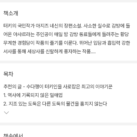
책소개
터키의 국민작가 아지즈 네신의 장편소설. 사소한 실수로 감방에 들
어온 야샤르라는 주인공이 매일 밤 감방 동료들에게 들려주는 황당
무계한 경험담이 작품의 줄기를 이룬다. 뛰어난 입담과 흡입력 강한
서사를 통해 세상사를 신랄하게 풍자하는 작품.
아지즈 네신이 국민작가로 추앙받는 이유는 그가 작가 이전에 실천적
목차
인 지식인으로 열렬히 살았기 때문이다. 터키의 폭력적인 정권, 특히
언론인들에 대한 정부의 검열과 탄압을 비판한 작품들을 발표해온 그
추천의 글 - 수다쟁이 터키인을 사로잡은 최고의 이야기꾼
는, 내란선동이나 좌익활동이란 죄목으로 250번의 재판을 받으며 유
1. 역사에 기록되지 않은 밀매업
배와 수감생활을 반복했다.
2. 지조 있는 도둑은 다른 도둑의 물건을 훔치지 않는다
아지즈 네신은 작품 속에서 광범위한 사회 계층의 다양한 유형의 사
람들을 다루면서 각 계층의 언어, 행동양식, 세계관, 감정, 사고를 날
책속에서