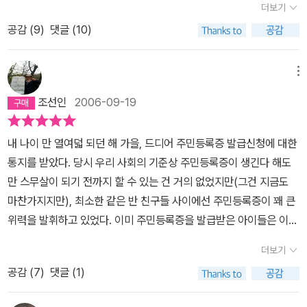
해 본다. 1) 일이 안풀려 자살하려고 철로에 누운 야샤르, 아무리 기다
더보기
래 태어난 가련한 인생'을 만화가 끝나는 그 순간까지도 계속 보여주
기를 듣는 철창 동지들의 면면 또한 얼마나 개성적이고 화려한지독자
려도 기차가 안오자 역무실에 가서 항의를 한다. “아니, 매번 기차가
공감 (
9
)
댓글 (10)
고 있었다. 아! 들장미 소녀 '캔디' 또한 만만치 않다.이런 캐릭터를 마
들의 기대를 결코 저버리지 않는다.화장수를 감쪽같이 보드카로 만드
제시간에 도착하지도 출발하지도 않는데 열차시각표는 왜 만들어놨
주칠 때마다 그 극한점의 장면에서 혼자서 이렇게 중얼거리곤 했었
는 밀주제조기, 꽁초를 수집하여 담배를 말아 파는 사내, 깡통을 두들
소?” “손님, 시각표가 없으면 기차가 얼마나 늦는지 얼마나 알 수 있
다.'비웅신....받아버려...!!'분명 이런 설정은 뒤에 오는 그 한순간의 뒤
겨 펴 화로를 만드는 이, 죄수들에게 헐값에산 빵을 씹어 그 반죽을 제
메뉴
겠습니까?” 2) 총무과를 찾는 야샤르에게 공무원의 대답 “두층 올라
집기 결말을 더더욱 빛나게 하기 위해 불쌍하다 못해 짜증과 부아가
공하는 밀가루 반죽기, 그 반죽으로 여자 나체 등 못 만드는 게 없는
간 후에 다시 한 층 내려가면 있어요.” 3) 청탁을 하러 관공서에 간 야
조선인
2006-09-19
치밀어 오를 정도로 닥달을 하고 구석으로 몰아가는 이유때문이라 보
조각가까지.이러니 저러니 해도 내가 제일 재미있게 읽은 대목은 야
샤르에게 공무원이 모자를 벗으라고 말한다. 야샤르가 분실하면 어떡
여진다.하지만, 여태까지 별명이 '머피'였을 이 캐릭터들을 능가하는
샤르가 감옥에 가기 전 자신의 여자를 구워삶는 장면.그녀의 로망인
하냐고 하니 관공서에서는 아무것도 없어지지 않는단다. 2분만에 퇴
내 나이 만 열여덟 되던 해 가을, 드디어 주민등록증 발급신청에 대한
인물이 있었으니...주민등록증이 없다는 이유 하나 만으로 이 책의 주
로마파리에서 그림엽서를 쓰는 밀월여행을, 근사한 예물을, 피로연
짜를 맞은 야샤르, 하지만 옷걸이엔 모자가 없다. 항의하는 그에게 공
통지를 받았다. 당시 우리 사회의 기준상 주민등록증이 생긴다 해도
인공이 겪은 고초들을 연대기순으로주욱 나열한 이야기라고 간단한
을, 고급아파트를어떻게 포기시키는지 궁금한 분들은 야샤르에게서
무원이 하는 말, “아니 우리가 할 일이 없어서 당신이 잃어버린 모자
만 스무살이 되기 전까지 할 수 있는 건 거의 없었지만(그건 지금도
표현이 전부인 책일지는 모르겠지만, 문제는 '야샤르'라는 인물이 받
한수 배우시길.(빌어먹을, 꼴에 남자라고!)
나 찾아주는지 아쇼?” 이미 죽은 것으로 처리되어 주민증 발급이 안
마찬가지지만), 최소한 같은 반 친구들 사이에선 주민등록증이 꽤 큰
은 고충은 그에게 위해를 가하는 인물이나 단체..하다못해 국가까지
되는 주인공 야사르를 비롯, 여성임에도 남자로 분류되어 징집영장이
위력을 발휘하고 있었다. 이미 주민등록증을 발급받은 아이들은 이마
시종일관 '고진감래'의 모습을 보여주고 있다는 것이 이 책의 핵심이
나온 할머니, 그리고 아들 셋이 난데없이 호적에 등록되어 고생하는
에 주민등록증을 떡 하니 붙인 채 아직 못 받은 친구들보고 자기를 언
라고 생각된다. 달면 삼키고 쓰면 뱉듯이, 야샤르는 경우에 따라 살았
더보기
할아버지 등 행정상의 실수로 고생하는 사람들이 출연, 읽는 내내 웃
니라고 부르라며 뻐겼고, 발급통지를 받은 애들은 조금이라도 어른스
다가, 죽었다가의 난해한 현실에 직면하게 되버리는 이런 어쩌구니
음을 자아내는 이 책은 비슷한 경험을 한 사람은 물론이고 가을을 타
공감 (
7
)
댓글 (1)
러운 증명사진을 찍기 위해 부모님 몰래 드라이기와 화장품을 챙겨
없는 상황을 왔다리 갔다리 접하다 보니 속에서는 부글부글 짜증이
는 분, 일이 잘 안풀리는 분들께 적합한 책이라고 생각한다. 우울한 분
사진관에 달려가곤 했다. 나 역시 설레임을 가지고 주민등록증 날라
밀려오기 시작했다. 야샤르라는 영장류 최악의 멍청이 때문이라기 보