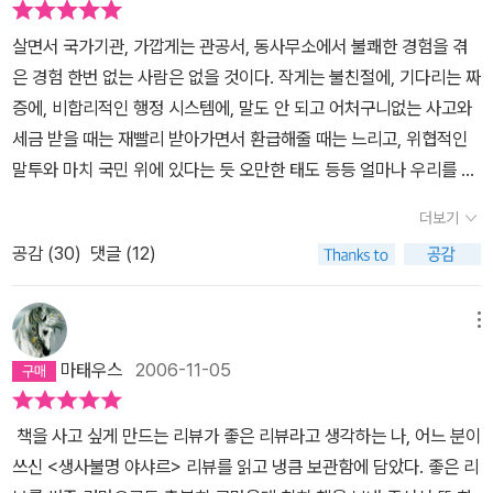
것이다.호적대장에는 야샤르가 1915년 무슨무슨 전투에서 전사했다
살면서 국가기관, 가깝게는 관공서, 동사무소에서 불쾌한 경험을 겪
고 기록되어 있었다.공무원들은 호적대장을 신주단지처럼 모시고, 야
은 경험 한번 없는 사람은 없을 것이다. 작게는 불친절에, 기다리는 짜
샤르 부자의 해명과 간청에도눈 하나 깜짝하지 않고 딴짓만 한다. 야
증에, 비합리적인 행정 시스템에, 말도 안 되고 어처구니없는 사고와
샤르가 주민등록증을 발급받기 위해 찾아가본 모든 관청의 공무원들
세금 받을 때는 재빨리 받아가면서 환급해줄 때는 느리고, 위협적인
은 손톱을 깎거나귀를 후비거나 동료와 시시덕대면서도 바쁘다고, 자
말투와 마치 국민 위에 있다는 듯 오만한 태도 등등 얼마나 우리를 열
신은 담당이 아니라며 입에서 나오는 대로다른 사람의 이름을 불러준
받게 했던가. 여기 터기에 야샤르가 있다. 정말 말도 안 되는 일을 당
다.야샤르를 따라 수많은 계단을 오르내리며 비지땀에 범벅이 되
더보기
한 약간 보태기는 했지만 전형적인 국가 기관의 횡포에 일생을 휘둘
어 방을 나서는데 빌어먹을, 속에 천불이 났다.얼마 전 어마어마한 공
공감 (
30
)
댓글 (12)
린 불쌍한 사람이. 주민등록증을 만들러 갔더니 이미 사망 신고가 되
적 자금을 쏟아부은 모 은행의 은행장 연봉이 십몇 억이라는 기사를
어 있어 주민등록증을 발급받지 못해 초등학교를 갈 수 없었는데 군
보고분통이 터졌는데, 야샤르가 주민등록증을 얻기 위해 굽신거리며
대는 끌려가고 나올 때는 주민등록증이 없어 전역이 안 되고, 아버지
메뉴
만나는 대부분의 공무원들과 그의 약점을 이용해 사기만 치고 줄행랑
빚을 갚을 때는 아버지 자식인데 아버지 유산을 상속하려니 아버지
을 놓는 인간들을 보고 있자니 거물이든 피라미든그 부류의 인간은
마태우스
2006-11-05
자식을 증명할 주민등록증을 내라고 하고, 심지어 정신병원에서도 주
다 거기서 거기라는 생각이 든다.책이 나오자마자 사놓고, 또 몇몇 분
민등록증이 없어 퇴원이 안 되던 인물. 우리는 야샤르의 이야기를 읽
의 리뷰를 아주 재미있게 읽으면서도 어쩐지 이 책을 덥석 집어들 수
책을 사고 싶게 만드는 리뷰가 좋은 리뷰라고 생각하는 나, 어느 분이
으며 웃는다. 박장대소를 하게 된다. 하지만 그 웃음은 실소로 변하고
가 없었다.주민등록증 하나를 얻기 위한 고군분투기라니 어쩐지 가슴
쓰신 <생사불명 야샤르> 리뷰를 읽고 냉큼 보관함에 담았다. 좋은 리
씁쓸함만이 남는다. 그의 이야기가 남의 이야기가 아니기 때문이다.
이 답답했던 것이다.그런데 터키의 국민작가라는 아지즈 네신의 입