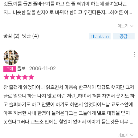
턱턱 막히는 상황을 뭐 하나 몸으로 체험해 봤어야 말이지. 그저 뉴스
것들.예를 들면 줄바꾸기를 하고 한 줄 띄워야 하는데 붙여놨다던
의 오류로 나의 존재가 아예 삭제되거나 뒤바뀔 수도 있는 것이다. 아
한다.야샤르는 주민등록증도 못 받는 희한한 상황이지만, 군대도 가
속에서, 책 속에서 딴 세상 얘기인 듯 구경이나 했지. 헌데, 민쯩 없는
지....비슷한 말을 한자어로 바꿔야 한다고 우긴다든지....하여튼 아무
지즈 네신의 풍자는 관료주의를 겨냥한 것이지만, 지문날인으로도 모
고, 세금도 낸다. 필요할 땐, 국민이고, 책임져야 할 땐, 이미 전사한
죄로, 제대로 되는 일이 하나도 없는 야샤르의 이야기는 그냥 편안히
도 신경쓸것 같지 않은걸 가지고 빨간줄 쫙쫙 그으면 내 머리통에 빨
자라 생체정보가 담긴 전자신분증 도입이 현실화되고 있는 오늘날은
사람이다.한국에 살면서 그걸 느낀다.사회 책에서 배운 의무는 늘 져
더보기
앉아 들어넘기게 되질 않는다. 설탕 국자에 소다가루 넣은 듯 뭉게뭉
간줄이 쫙쫙 그이는 것 같다.근데 이런 사소한 관료주의에도 열뻗쳐
더 통렬히 풍자되어야 하지 않을까?
야 한다. 그러나... 권리는, 뭐, 별로 중요하지 않다.헌법 아래 법률, 명
게 부풀어 오른, 현실감 없는 사건들임에도, 책장을 넘기다 보면 내 뱃
공감 (
2
)
댓글 (4)
미치겠는데,야샤르는? 태어나기도 전에 죽은 사람으로 주민등록에
령, 조례, 규칙... 이런 것이 법률의 구조인데,가장 중요한 것은 대통령
속에도 누군가 소다를 들이부은 듯 뭉게뭉게뭉게뭉게.....무엇인가가
잘 못 기재된 야샤르의 인생은 좌충우돌 엉망진창 그 자체다.우리의
령인가... 아니, 뭐, 경찰들의 곤봉을 보노라면, 가장 아랫단계의 규칙
치밀어 오른다. 그리고, 이야기가 한 꼭지 끝날때마다 야샤르의 감방
착하디 착한 야샤르가 도대체 뭘 잘못했느냐고?정말 풀리는 일이라
메뉴
조차도 지켜지지 않는 곳이 여기다.70년대 김지하가 있어서 똥밭에
동료들과 함께 이렇게 외치게 되는 것이다. '에이, 씨발!!!!' '이런, 제기
고는 하나도 없는 야샤르를 보는건 고통이었다.너무 황당해서 웃음이
서 춤추는 장관들을 그렸다면,터키엔 아지즈 네신이 있어서, 죽었으
울보
2006-11-02
랄!!!!!!' 생사불명 야샤르로 처음 만난 작가, 아지즈 네신의 문학 세계
나오지만 결코 개운하게 웃을수가 없다.설마 이런 일이 싶다가도 관
면서 감옥에 잡혀가서 아라비안나이트의 천일야화처럼 재미난 이야
는 '풍자'라는 말로 압축된다 한다. 작가는 자신의 풍자관을 이렇게 정
료주의의 황당함을 생각하면 그래 이런 일이 왜 없겠어 싶기도 하다.
기를 들려주는 야샤르를 창조한다.열차 시각표는 왜 있느냐... 기차가
참 즐겁게 읽었다아니 읽으면서 마음속 한구석이 답답도 햇지만 그저
의했다. '풍자는 세계를 웃음거리가 되는 것으로부터 구제해줍니
더더욱 열뻗치는건 죽었다고 했으면 그냥 계속 죽여주든지왜 지들 필
얼마나 연착했는지를 알기 위해서란다. ㅎㅎ그들은 제게 조금이라도
글로 읽으니 하는 나지 않고 이런 저런,,하며서 혀를 차면서 웃기도 하
다.'그렇다. 야샤르의 이야기는, 적어도 나, 본인의 이야기는 아닐지언
요할때는 살아있는 것으로 만드느냐 말이다.군대 갈때는 살아있고 제
이로운 일이면, 넌 죽었어하고자신드리 아쉬우면 넌 살아있어 한다니
고 슬퍼하기도 하고 안됐어 하기도 하면서 읽엇다어느날 교도소안에
정 내 곁의 누군가의 이야기....아니지, 얼마 후 내가 겪을 이야기의 뻥
대할 때는 죽었고,세금낼때는 살아있고, 유산 상속 받을때는 죽었
까요.학교에 가려고 하니까, 넌 죽었어 하고군대에 데리고 갈 때는 넌
아주 허름한 사내 한명이 들어온다그는 그들에게 별로 대접을 받지
튀기 판일지도 모르지 않는가. 당최, 이야기로서는 재미있으되 에피
고.....그래도 우리의 야샤르 참 용감하고 가상키도 하다.어쨌든 살아
살아있어 하고,주민등록증을 원하니까 넌 죽었어 세금을 징수할 때는
못한다그러나 교도소 안에는 할일이 없어서 이야기 듣는것을 너무 좋
소드 하나가 끝날때마다 울분을 삭이느라 한동안 덮어두어야 진척이
남았잖아세상을 향해 '니가 아무리 날 죽여도 나 여기 이렇게 살아있
넌 살아 있어.소송을 걸면 죽은 사람 취급, 정신 병원에 가둘 때면 살
아한다그런데 이 새로 들어온 사나이는 자기를,,,살아있는데 살아있
되는 책을 써낸 작가는, <날카로운 풍자를 통해 불의와 권위를 비판,
다니까?'라고 중얼거리는 야샤르의 목소리가 들리는 듯하다.관료주
더보기
아있는 사람....아, 국가란 것이 원래 이래서 존재하는 것 아닐까?국가