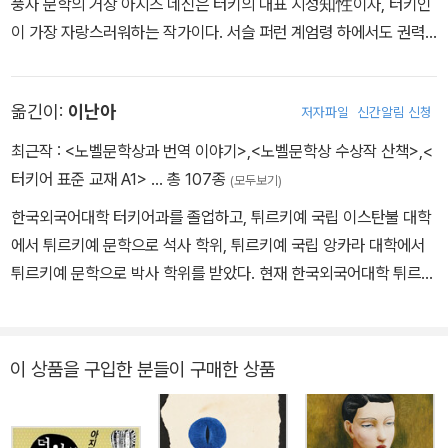
풍자 문학의 거장 아지즈 네신은 터키의 대표 지성知性이자, 터키인
이 가장 자랑스러워하는 작가이다. 서슬 퍼런 계엄령 하에서도 권력
의 압제에 굴하지 않고 글로써 자신의 신념을 지켜나간 네신은 터키
국민들의 신산한 삶을 어루만지는 정신적 지주와도 같은 작가로 평가
옮긴이:
이난아
저자파일
신간알림 신청
받고 있다. 그의 수많은 작품들은 영어, 독어, 프랑스어, 러시아어를
비롯해서 34개국 언어로 번역되었고, 이탈리아, 러시아, 루미나아,
최근작 :
<노벨문학상과 번역 이야기>
,
<노벨문학상 수상작 산책>
,
<
불가리아 등에서 세계적인 권위를 자랑하는 풍자 문학상을 휩쓸기도
터키어 표준 교재 A1>
… 총 107종
(모두보기)
하였다. 1972년에는 고아들에게 교육 기회를 마련해주기 위해 ‘네신
한국외국어대학 터키어과를 졸업하고, 튀르키예 국립 이스탄불 대학
재단’을 설립했으며, 1995년 사망 후 유언에 따라 그의 작품에서 발
에서 튀르키예 문학으로 석사 학위, 튀르키예 국립 앙카라 대학에서
생되는 모든 인세가 이 재단에 기부되고 있다. 국내에 소개된 작품으
튀르키예 문학으로 박사 학위를 받았다. 현재 한국외국어대학 튀르키
로는 《생사불명 야샤르》《제이넵의 비밀 편지》《당나귀는 당나귀답
예·아제르바이잔학과 교수로 재직 중이다. 소설 『내 이름은 빨강』 등
게》《튤슈를 사랑한다는 것은》《개가 남긴 한 마디》《이렇게 왔다가 이
50여 권에 달하는 튀르키예 문학 작품을 한국어로 번역했으며, 김영
렇게 갈 수는 없다》《일단, 웃고나서 혁명》이 있다.
하의 『나는 나를 파괴할 권리가 있다』 등 여섯 편의 한국 문학 작품을
이 상품을 구입한 분들이 구매한 상품
튀르키예어로 번역했다. 2024년 동원번역상을 수상했다. 딜네 귀네
이의 전작 『피욘: 친구 감시자』를 우리말로 옮겼다.