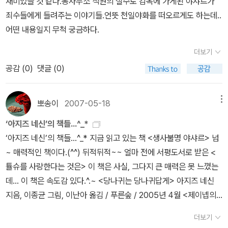
재미있을 것 같다.동사무소 직원의 실수로 감옥에 가게된 야샤르가
한 일들이 그의 입을 통해서 전달된다.야샤르는 초등학교에 입학하기
많은 권력앞에 속절없이 희생당한 야샤르는 바로 우리, 나의 모습이
죄수들에게 들려주는 이야기들.언뜻 천일야화를 떠오르게도 하는데..
위해 행정절차를 밟던 중, 자신이 호적상 죽은 사람이라는 사실을 알
기도 하다.읽은 날 : 2011. 10. 16. by 책과의 일상
어떤 내용일지 무척 궁금하다.
게 된다. 호적상에서 야샤르는 자신의 아버지보다 나이가 많고, 야샤
르가 태어나기도 전인 카낙칼레 전투에서 전사된 것으로 돼 있다. 공
더보기
무원에게 항의를 하고, 아무리 설명을 해도 공식 문서상에 전사한 것
공감 (
0
)
댓글 (0)
으로 돼 있는 데 어떻게 인정을 하느냐고 오히려 성을 낸다. 그렇게 야
샤르는 주민등록증 없는 삶을 살게 된다.주민등록증 없는 삶은 아무
뽀송이
2007-05-18
메뉴
것도 할 수 없는 삶이다. 학교에 갈 수도 없고, 취직을 할 수도 없고,
결혼도 할 수가 없다. 한마디로 국민으로써의 모든 권리를 누릴 수 없
‘아지즈 네신’의 책들...^_*
는 삶이다. 그러나 국가가 국민에게서 앗아가는 모든 것들은 주민등
‘아지즈 네신’의 책들...^_* 지금 읽고 있는 책 <생사불명 야샤르> 넘
록증이 없어도 상관없다. 군 입대를 통해 젊음을 앗아가고, 아버지로
~ 매력적인 책이다.(^^) 뒤적뒤적~~ 얼마 전에 서평도서로 받은 <
부터 물려받은 유산을 앗아가고, 심지어는 싸구려 모자까지 앗아간
튤슈를 사랑한다는 것은> 이 책은 사실, 그다지 큰 매력은 못 느꼈는
다.살아있음을 눈 앞에 보이는 존재로 인정하려 하지 않고, 오히려 공
데... 이 책은 속도감 있다.^.~ <당나귀는 당나귀답게> 아지즈 네신
식적인 행정 문서로만 인정하려고 한다. 본인이 전사자가 된 것은 행
지음, 이종균 그림, 이난아 옮김 / 푸른숲 / 2005년 4월 <제이넵의
정상의 실수이지만 그 누구도 그에 대한 책임은 묻지 않고 오히려 결
비밀 편지> 아지즈 네신 지음, 이난아 옮김, 홍정아 그림 / 푸른숲 / 2
더보기
과물인 문서만을 가지고 모든 것을 판단해 버리는 것이다.이런 부조
007년 1월 <생사불명 야샤르> 아지즈 네신 지음, 이난아 옮김 / 푸