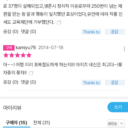
로 37명이 살해되었고,생존시 정치적 이유로무려 250번이 넘는 재
판을 받는 등 말과 행동이 일치했던 표상이었다,유언에 따라 작품 인
세도 교육재단에 기부했단다.
공감 (
0
)
댓글 (0)
kamiyu78
2014-07-18
메뉴
아~~! 어쩜 이리 포복절도하게 하는지!!! 아지즈 네신은 최고다~!풍
자중의 풍자!!
공감 (
0
)
댓글 (0)
쓰기
마이리뷰
구매자 (15)
전체 (31)