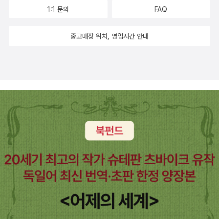
없는 지경이다.청원군 측에서 신채호 선생의 묘지를 문화유산으로 등
지만 나는 좋았다. 책은 자기가 읽어봐야 아는법.엄청나게시끄럽고믿
1:1 문의
FAQ
록하고 정비작업을 하고자 그 후손에게 땅을 기증해줄 것을 요청했
을수없게가까운 추천살아있는것은다행복하라이지고잉 생사불명야
다.후손은 당연히 승낙을 했으나 문제는 그 후손이 소유권을 주장할
샤르 추천스텝파더스텝 -미야베미유키의 전작들에 비해 영~맘에 안
중고매장 위치, 영업시간 안내
수 없었던 것.즉 신채호 선생이 무국적자니 현행법상 후손이 독립운
든다. 허전해.빗방울처럼나는혼자였다 추천행복한사람타샤튜더 - 이
동가 신채호의 후손임을 입증할 수 없다는 것이다.신채호 선생의 묘
쁜책.뼈모으는소녀 -맨 처음에 나오는 단편 하나만 맘에 든다. 송
소는 아래쪽에 수맥이 바로 통과하는 바람에 지금도 열 몇차례에 걸
경아의뉴욕을훔치다 -아주 이쁜 책. 이 분야에 관심있는 사람에게는
쳐 붕괴되었단다.후손의 입장에서 좀 옆쪽으로 이장을 하고 싶어도
적극추천!동물원에가기 추천 -2007년에는 알랭 드 보통의 전작을
생판 남의 묘를 이장 하는 것이 돼 할 수 가 없단다.얼마전에는 신채호
다 읽고 싶다.새참 -단편 하나하나가 다 웃기고 재미있다. 가볍게 웃
선생의 며느리가 보다 못해 불법으로 이장을 하려다 제지 당하기도
고 싶을 때 보면 좋은 책.느린희망 추천 -쿠바의 또다른 면모를 보았
했다는 것.야샤르의 삶도 눈물나게 황당하더니만,대한민국의 신채호
다. '느린희망' 그 말이 무겁게 다가온다.슬프지만안녕 - 한뼘드라마
선생의 사후도 눈물나게 황당하다.
를 좋아했고 팬이었던 사람에게 적극추천! 런치브레이크스토리어
머니의수저웃음의나라 -전기문학의 동음이의어를 이용한 가슴을 서
늘하게 하는 특이한 이야기. 이게 초기작이라니..핑거스미스 왕추천
- 올해 가장좋았던 책. ******올해의책********* 도쿄로망산뽀
추천 - 이렇게 알차고 이쁜 도쿄소개서라니~~한권이 그득하니 배부
르다. 2007년에도 좋은 책 많이 만날 수 있기를 ... 2006년에 총 '8