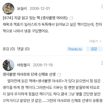
기괴한 추리소설이고 결말이 좀 시시했지만, 분위기는 좋았습니다.향
똔레삽 호수 주변에서 풍부한 어족 자원으로 그냥저냥 먹고 살 수 있
단 추천박사가사랑한수식 -영화로 나왔던데 같이 보면 좋을 것 같다.
수가 생각나는 책이었지만 착한 주인공이라 향수 주인공보다 덜 매력
었던 가난한 캄보디아인들은 이제 태국과 베트남의 거대 자본의 힘에
보슬비
2006-12-01
메뉴
파이이야기유랑가족 -글솜씨좋다. 그러나 비극적이고 가난한 사람들
적이더군요. 때론 악이 더 끌릴때가 있어요.다시 읽어도 재미있는 책
밀려 생계 유지도 어려워지는 판이라고 한다. 그런데 외국 자본의 거
만 나와서 마음이 편치 못해 읽기가 힘들었다. 책만보는바보 추천할
[674] 지금 읽고 있는 책 (생사불명 야사르)
이예요. 오랜만 Edge Chronicles 7번째 이야기.
대 기업들은 남아도는 물고기를 말려 동물용 사료로 만들고, 그러고
아버지,이젠사랑한다고말할수있어요 - 애들 책인데, 별로 권하고 싶
제목과 책표지 일러스트가 독특해서 읽어보고 싶은 책이었는데, 전자
도 남는 죽은 물고기를 호수 한쪽에 그냥 버리고 있다. 캄보디아 정부
지 않다. 곳곳에 좋은 구절은 있다.청춘의문장들 추천 - '김연수' 그에
책으로 나와서 냉큼 구입했어요.
가 이런 사태를 조장하고 수수방관하는 동안 고생하는 건 역시 없는
게 빠져버렸다. 원더랜드 추천 - 인간적으로 맘에 드는, 친구 삼고 싶
사람들 뿐이지. 전세계 어디든 변하지 않는 진실이랄까. 16. 캐비
더보기
은 20대 여행가.하이쿠와우키요에,그리고에도시절 추천 - 책을 읽으
닛 한참 재미있게 읽다가 끝부분에서 기분이 확 상했다. 그런 식의 잔
공감 (
0
)
댓글 (0)
면서 휴식을 취할 수 있는 신기한 책. 도쿄기담집 -한번 더 읽어봐
혹함을 원체 좋아하지 않는 데다가, 대체 어떻게 마무리지을 것인지
야 좋은지 안 좋은지 알 수 있을 것 같다. 그만큼 묘한 책.새의선물 추
감이 안 잡혔기 때문. 마지막 장을 덮고 '이게 뭐야' 이러다가, 첫 장을
천반도에서나가라 상 -하편을 읽어야 하는데..나무소녀 -아이들에게
바람돌이
2006-11-19
메뉴
떠올리니 그다지 나쁜 결말이 아닌 것도 같다. 하지만 부족해.
추천해주고 싶은책. 고슴도치 -한편의 시트콤을 보는 듯하다. ㅋㅋ 어
생사불명 야샤르와 단재 신채호 선생
찌나 유쾌하고 재미있는지. 지금도 생각나네. 사립학교아이들 추천
얼마전에 읽은 책에<생사불명 야샤르>가 있다.읽으면서 참 많은
식객10안녕,오즈 -결말부분이 맘에 들지 않는다. 유령인명구조대 추
생각을 하게 한 책이다.그러면서도 리뷰는 참 뻔한 말들밖에 떠오르
천 - 이 책 많이 읽었으면 좋겠다. 좋은 책인데 비해 읽은 사람들이
지 않아 무지하게 힘들던 책이기도 하다.결국 그냥 몇줄 간단한 말만
적은 듯.강산무진 - 한번 더 읽어봐야 겠다. 느린걸음 -편하게 생각
끄적거리고 말았던 것 같은.....그런데 야샤르와 신채호 선생의 공통점
하면서 볼 수 있는 포토에세이.머뭇거리지 말고 시작해 - 좋은 말들이