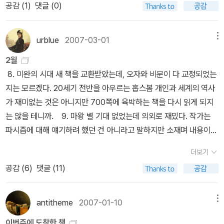
공감 (
1
)
댓글 (0)
리함을 심각하게 전달하지 않고, 그야말로 재미있게 전달한다는 것이
른숲 / 2006년 7월 <튤슈를 사랑한다는 것은> 아지즈 네신 지음,
아지즈 네신의 매력이다.특히 그가 관공서에 들어가 벌이는 여행(?)
이난아 옮김 / 푸른숲 / 2007년 3월
은 웃기면서도 씁쓸하게 한다.'형님들, 제가 이렇게 살아왔습니다. 학
urblue
2007-03-01
메뉴
교에 가려고 할 때는 ’넌 죽었어’라고 하더니 군에 입대할 때가 되니
2월
’넌 살아 있어’라고 했어요. 아버지의 빚을 갚으라고 할 때는 ’넌 살아
8. 미완의 시대 새 책을 교환받았는데, 오자와 비문이 다 교정되었는
있어’라고 하더니 유산을 상속받을 때가 되자 ’넌 죽었어’라고 하네요.
지는 모르겠다. 20세기 전반을 아우르는 홉스봄 개인과 세계의 역사
그리고 정신병원에 처넣을 때는 ’넌 살아 있어’라고 하고.'읽는 사람이
가 재미없는 것은 아니지만 700쪽에 육박하는 책을 다시 읽게 되지
애가 탈 정도 너무 순진한 야샤르는 그 온갖 불행 속에서도 결코 자신
는 않을 테니까. 9. 마왕 별 기대 없었는데 의외로 재밌다. 작가는
을 포기하지 않는다. 아니 자살을 하려고 해도 그것이 야샤르를 도와
파시즘에 대해 얘기하려 했던 건 아니라고 말하지만 소재며 내용이며
주지 않는다. 이름 그대로 야샤르는 살아야만 하는 것이다.매일 교도
파시즘을 생각하지 않을 수 없다. 형 안도의 이야기는 흥미진진 그 자
소의 동료들은 야샤르의 이야기를 애가 타도록 기다린다. 그 재미있
더보기
체라 새로운 발견이라며 뻐져들었지만, 동생 준야의 이야기로 넘어가
고 애 타는 이야기가 궁금하다면, 지금 바로 당장 ’생사불명 야샤르’를
공감 (
6
)
댓글 (11)
면 이상하다. 초점을 잃어버리고 우왕좌왕한다. 그러니까, 파시즘을
펼쳐보라고 강권한다.
얘기하고 싶은 게 아니라는 말이 나름대로는 이해가 되지만 '마왕'이
준야와 연결되는 것은 뜬금없다. 좀 더 작정을 하고 쓰던지 아니면 확
antitheme
2007-01-10
메뉴
실하게 다른 내용을 선택했어야 했다. 10. 사신 치바 내친김에 [사신
이번주에 도착한 책