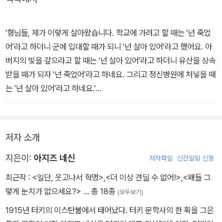
카롭게 포착해낸다. 인간관계에서 발생하는 부조리와 모순, 현학적인
자기만족을 가차 없이 비판하며, 사회 시스템 등에서부터 일반 대중
들의 무기력하고 위선적인 삶까지 전방위적으로 문제삼는다.
'형님들, 제가 이렇게 살아왔습니다. 학교에 가려고 할 때는 '넌 죽었
어'라고 하더니 군에 입대할 때가 되니 '넌 살아 있어'라고 했어요. 아
<생사불명 야샤르>는 1948년에 작가가 자신과 같은 교도소에 수감
버지의 빚을 갚으라고 할 때는 '넌 살아 있어'라고 하더니 유산을 상속
되어 있던 '오스만'이라는 노동자의 실화를 바탕으로 쓴 소설이다. 인
받을 때가 되자 '넌 죽었어'라고 하네요. 그리고 정신병원에 처넣을 때
간다운 삶을 살기 위해 주민등록증을 발급받으려 하지만 번번이 동사
는 '넌 살아 있어'라고 하네요.'
무소에서 거절당하는 '야샤르'란 인물이 작품의 주인공이다.
감방에 있던 사람들이 다시 한 번 합창을 했다.
'에이, 씨발!'
야샤르는 열두 살 때 초등학교 입학 서류를 준비하러 아버지와 함께
저자 소개
동사무소에 갔다가 그곳에서 자신이 '공식적으로 죽었다'는 사실을 알
게 된다. 이야기는 항상 불이익을 당할 수밖에 없었던 야샤르가 공무
지은이:
아지즈 네신
저자파일
신간알림 신청
원들에게 대들며 정부를 모독했다는 이유로 교도소에 수감되면서부
최근작 :
<일단, 웃고나서 혁명>
,
<더 이상 견딜 수 없어!>
,
<왜들 그
터 시작된다.
렇게 눈치가 없으세요?>
… 총 18종
(모두보기)
1915년 터키의 이스탄불에서 태어났다. 터키 문학사의 한 획을 그은