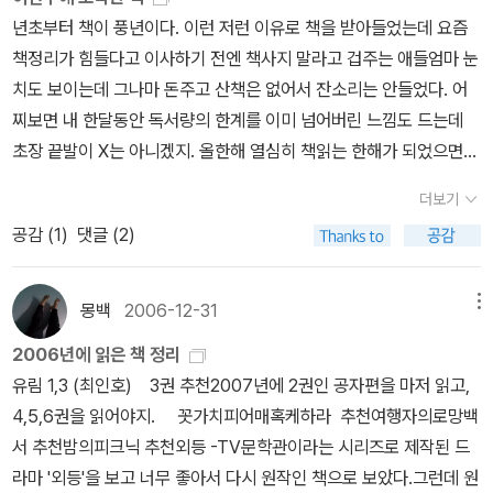
치바]까지. 리뷰를 보면 [마왕]보다는 [사신 치바]의 평이 더 낫다.
년초부터 책이 풍년이다. 이런 저런 이유로 책을 받아들었는데 요즘
근데 난 왜 이 작품의 설정이 뻔하게 느껴지는지. 음악을 좋아하고 일
책정리가 힘들다고 이사하기 전엔 책사지 말라고 겁주는 애들엄마 눈
을 할 때면 항상 비가 내려 맑은 하늘을 한 번도 본 적이 없는 사신 치
치도 보이는데 그나마 돈주고 산책은 없어서 잔소리는 안들었다. 어
바가 인간을 만나는 얘기. 다른 존재의 낯선 시선으로 인간을 바라보
찌보면 내 한달동안 독서량의 한계를 이미 넘어버린 느낌도 드는데
는 건 여태 많지 않았나, 사신은 아니더라도. 거기서 별로 벗어나지 못
초장 끝발이 X는 아니겠지. 올한해 열심히 책읽는 한해가 되었으면
한다. 이제 일본 소설이 지겹다. 아직 안 읽은 몇 권이 있는데 당분간
한다.물만두님 서재 이벤트로 온 책들. 좋은 책들을 엄선해서 보내주
은 그냥 모셔둬야지. 11. 아파트 공화국 이런 책은 내부에서 먼저 나
더보기
셔서 정말 고마운 책들이다. 알라딘과 Yes24 서평단으로 받은 책
왔어야 하지 않나 싶다. 저자가 외국인이기 때문에 한국의 아파트 열
공감 (
1
)
댓글 (2)
들. 난 한작가나 쟝르에 빠지면 편식을 하는 편인데 이런 기회들이 있
풍을 보다 쉽게 인지할 수 있었다고 말할 수도 있을 테지만, 적어도 학
어서 책을 접하는 폭을 넓힐 수 있는 기회가 돼서 정말 좋다. 이런 기
자라면 이런 사회 현상에 주목해야 하는 거 아닌가. 한국 학자들이 게
회들이 없었다면 맨날 동일 작가의 신작만 기다리고 있었을텐데. 평
몽백
2006-12-31
메뉴
으른 건 아닌지. 12. 비단 어느 분은 이 소설을 읽고 '바람'을 떠올리
범한 직장인이 접할 수 있는 문화의 폭을 획기적으로 넓히는 계기가
셨고 또 어느 분은 '신기루'를 말씀하셨다. 그 느낌 그대로다. 보일 듯
2006년에 읽은 책 정리
된다. 오늘 내 손에 잡힌 책이다. <천년여우 여우비>는 곧 애니메이
말 듯, 잡힐 듯 말 듯. 그들의 사랑은 아지랑이처럼 내 눈을 어지럽히
유림 1,3 (최인호) 3권 추천2007년에 2권인 공자편을 마저 읽고,
션으로 개봉도 한다는데 기대된다. <사랑해 파리> 류의 책을 읽으면
고 사라진 반면, 내 가슴 속에는 안타까움이 묵직하게 남는다. 건조하
4,5,6권을 읽어야지. 꼿가치피어매혹케하라 추천여행자의로망백
정말 어디론가 떠나고 싶은데 언제쯤 떠나볼 수 있을까?
고 짧은 문장 사이로 넓게 퍼지는 감정과 의미의 파장은 내가 열렬히
서 추천밤의피크닉 추천외등 -TV문학관이라는 시리즈로 제작된 드
좋아하는 [다다를 수 없는 나라]를 떠오르게 한다. 13. 희망의 인문
라마 '외등'을 보고 너무 좋아서 다시 원작인 책으로 보았다.그런데 원