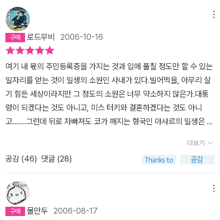
메뉴
로드무비
2006-10-16
여기 내 몫의 주민등록증을 가지는 것과 입에 풀칠 정도만 할 수 있는
일자리를 얻는 것이 일생의 소원인 사내가 있다.빌어먹을, 아무리 살
기 힘든 세상이라지만 그 정도의 소원은 너무 약소하지 않은가.대통
령이 되겠다는 것도 아니고, 미스 터키와 결혼하겠다는 것도 아니
고.......그런데 뒤로 자빠져도 코가 깨지는 형국인 야샤르의 일생은 오
로지 주민등록증을 얻기 위한 처절한 몸부림으로 점철되어 있다고 해
더보기
도 과언이 아니다.빌어먹을, 주민등록증이 있어야 취학통지서를 받
공감 (
46
)
댓글 (28)
고, 학교에 가고, 졸업하고, 군대에도 갔다오고,취직도 하고, 몇푼 모
아 결혼하고, 집을 사든 빌리고, 아이 낳아 호적에 올리고 할 게 아닌
가. 시시하기 짝이 없지만 그런 게 인생 아닌가?그런데 공립학교에
메뉴
입학하기 위해 주민등록증을 발급받으러 아버지와 동사무소에 갔더
물만두
2006-08-17
니담당직원 왈, 죽은 사람에게 어떻게 주민등록증을 발급해 주느냐는