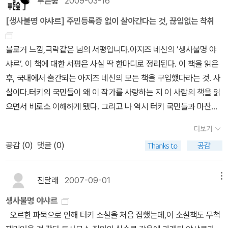
푸른숲
2009-03-16
게 떠넘기는 모범을 보이사, 많은 직원들은 그를 따라 배우기 시작했
[생사불명 야샤르] 주민등록증 없이 살아간다는 것, 끊임없는 착취
고 배우지 않은 이들도 서서히 물들어 갔다. 그리고 '내 탓만 아니면
돼'의 문제는 언제 어디서나 쉽게 볼 수 있는 사람들의 문제이기도 하
블로거 느낌,극락같은 님의 서평입니다.아지즈 네신의 ’생사불명 야
다.'제노비스 신드롬, 방관자 효과' 가 바로 그것이다.'일반적으로 어려
샤르’. 이 책에 대한 서평은 사실 딱 한마디로 정리된다. 이 책을 읽은
움에 처한 사람 주위에 사람이 많으면 많을수록 도와줄 확률은 낮아
후, 국내에서 출간되는 아지즈 네신의 모든 책을 구입했다라는 것. 사
지고, 도와준다고 하더라도 행동으로 옮기는 데까지 걸리는 시간은
실이다.터키의 국민들이 왜 이 작가를 사랑하는 지 이 사람의 책을 읽
더 길어진다. 지켜보는 사람이 많으니, 자신이 아니더라도 누군가 도
으면서 비로소 이해하게 됐다. 그리고 나 역시 터키 국민들과 마찬가
움을 주겠지 하는 심리적 요인 때문인데, 이렇듯 자신의 책임을 회피
지로 이 작가를 사랑하게 됐다.아무래도 터키는 우리나라와 처한 상
하는 것을 가리켜 심리학 용어로 '책임분산'이라고 한다.' [출처] 네이
더보기
황이 비슷한 것 같다. 소설속에 나오는 상황들이 우리나라에 대입해
버 백과사전그렇다고 '내 잘못 아니오' 를 개인의 심리적 문제로만 돌
공감 (
0
)
댓글 (0)
도 어쩜 그리 딱딱 맞는지. 오히려 일본 소설들은 친근하지만 뭔지 모
릴 수 없다. 개인의 문제도 있으나 사회적인 문제도 매우 크다. 오늘도
를 이질감들이 있는데, 터키는 한숨이 푹푹 나올 정도로 참 우리와 상
누구는 '내 잘못 아닐껄?' 하며 시종일관 같은 태도를 보이고, 과도하
황이 비슷하다.주인공인 야샤르 야사마즈(터키어로 야샤르는 살다,
진달래
2007-09-01
메뉴
게 '네 탓이야' 책망받던 누구는 그리 되셨고.책임지는 시대가 되기 위
야사마즈는 죽음 이런 뜻이란다)는 어떠한 일로 인해 교도소에 감금
해선 맨 위부터 그래야 한다. 국가면 국가, 기업이면 기업, 가정이면
생사불명 야샤르
된다. 말 재주가 있는 야샤르는 매일 교도소 동료들에게 자신이 살아
가정. 곳곳에서 최고인 '그'가 모르쇠로 일관한다면 그 어느 누구도 자
오르한 파묵으로 인해 터키 소설을 처음 접했는데,이 소설책도 무척
온 이야기를 들려주는데, 사실이라 믿기 힘들 정도로 온갖 황당무계
발적으로 책임 지기 힘들다.하여, '내 잘못 아니오' 그 말 뒤로 숨은 수