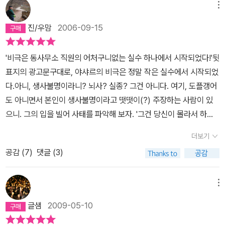
들이여, 야샤르를 찾으시라.
오기만 기다렸는데 황당한 일이 생겼다. 동사무소에서 주민등록증 발
메뉴
다는 그에게 고난을 하사하시는 위대하고 고명하신 '관'때문에....책의
급 불가 통지가 날라온 것. 신청서상의 이름과 호적상의 이름이 다르
마지막 부분 폭발한 야샤르가 이 책이 쓰여져 있을 당시의 터키상황
진/우맘
2006-09-15
다나? 내 이름엔 '곧을 정'자가 들어가는데, 어찌된 영문인지 호적등
으로는 공무원과 관청을 모욕하는 행위는 국가모독죄로 성립되어 교
본엔 '참 진'자가 기록되어 있었고, 동사무소에 문의를 해보니 호적상
도소에 들어온 이유가밝혀지는 부분에서 자연스럽게 나라는 인간의
'비극은 동사무소 직원의 어처구니없는 실수 하나에서 시작되었다!'뒷
이름으로 다시 신청서를 제출하든지, 호적등본을 정정하라는 것이다.
경우와 비교되어져버린다.야샤르의 재판이 결국 단독범죄에 의한 우
표지의 광고문구대로, 야샤르의 비극은 정말 작은 실수에서 시작되었
전산화가 이루어진 지금은 어떤지 몰라도 당시엔 정정신청을 위해 호
발적인 범죄로 징역형으로 끝났다지만..지금까지의 나라면 무기징역
다.아니, 생사불명이라니? 뇌사? 실종? 그건 아니다. 여기, 도플갱어
적지까지 가야 했다. 나야 고등학생이고 부모님 두 분 다 가게를 비우
을 살고도 남을 짓을 해댔으니까....상당히 불친절한 사협회 여직원에
도 아니면서 본인이 생사불명이라고 떳떳이(?) 주장하는 사람이 있
기 어려운지라 차일피일하다가 족보에도 안 오른 이름이니 그냥
게 서류를 집어 던져 기어코 책임자 나오게 했던 일....생트집 잡았던
으니. 그의 입을 빌어 사태를 파악해 보자. '그건 당신이 몰라서 하는
'진'으로 이름을 바꿔 신청하자는 얘기까지 나왔고, 난 그 말이 너무
은행 여직원 때문에 은행 본사에 전화 걸어 결국엔 다른지점으로 옮
소리예요. 그들은 제게 조금이라도 이로운 일이면 '넌 죽었어'라고 하
서럽게 여겨져 방문 걸어잠그고 대성통곡을 했었다. 결국 아버지
더보기
기게 만든 일...협의 갔던 시청 공무원과 삿대실하면서 싸웠던 일...구
고, 자신들이 아쉬우면 '넌 살아 있어'라고 한다니까요. 학교에 가려고
가 짬을 내 서울에서 대구까지 내려갔더랬는데, 무슨 서류가 하나 누
청 민원실 고압적인 공무원에게 말도 안되는 협박으로 으르렁거렸던
공감 (
7
)
댓글 (3)
하니까 '넌 죽었어'라고 했고, 세금을 징수할 때는 '넌 살아 있어'라고
락되는 바람에 그 다음달엔 어머니와 큰오빠가 또 대구에 내려갔더랬
것....(뒤가 구린게 많은지 이 말도 안되는 협박이 통했다.)..800원 냈
했어요. 소송을 걸면 죽은 사람이 어떻게 소송을 거느냐고 했고, 정신
다. 호적정정이 완료된 후에서야 다시 주민등록증을 신청해야 했기에
다고 차까지 세워놓고 박박 우기는 버스기사양반, 운수회사에 전화걸
병원에 가둘 때는 전 멀쩡히 살아 있는 사람이었습니다. 그러니 지금
메뉴
결국은 해를 넘겨서야 주민등록증을 받을 수 있었는데, 그땐 이미 한
어 교육 똑바로 시키라고 욕을 바가지로 퍼부었던 일...풍자와 비판의
제가 스파이와 친하게 지내는 게 알려지면 절 살아 있는 사람으로 취
해 일찍 학교를 들어온 몇몇을 제외하곤 모두 주민등록증이 나온 뒤
글샘
2009-05-10
식이 가득하다는 건 인정하겠지만, 읽는내내 짜증만땅이였던 것도 역
급하고 즉각 교수형에 처할 게 뻔하다고요.'오호라 통제라.....듣기만
라 뻐길 상대가 없어 몹시 억울해 했던 기억이 난다.90년대 초반
시 부정할 수 없는 사실이였다. 뱀꼬리 : 절제절명의 순간 도주를 하다