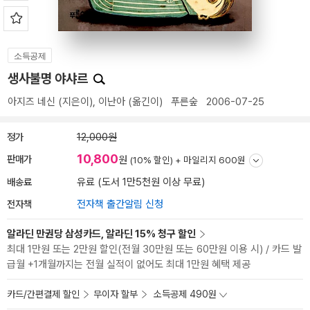
소득공제
생사불명 야샤르
아지즈 네신
(지은이),
이난아
(옮긴이)
푸른숲
2006-07-25
정가
12,000원
10,800
판매가
원
(10% 할인) +
마일리지 600원
배송료
유료 (도서 1만5천원 이상 무료)
전자책
전자책 출간알림 신청
알라딘 만권당 삼성카드, 알라딘 15% 청구 할인
최대 1만원 또는 2만원 할인(전월 30만원 또는 60만원 이용 시) / 카드 발
급월 +1개월까지는 전월 실적이 없어도 최대 1만원 혜택 제공
카드/간편결제 할인
무이자 할부
소득공제 490원