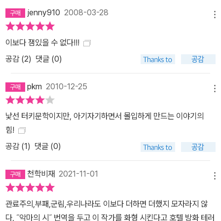
jenny910
2008-03-28
메뉴
이보다 잼있을 수 없다!!!
공감 (
2
)
댓글 (0)
pkm
2010-12-25
메뉴
낯선 터키문학이지만, 아기자기하면서 몰입하게 만드는 이야기의
힘!
공감 (
1
)
댓글 (0)
천학비재
2021-11-01
메뉴
관료주의,부패,군림,우리나라도 이보다 더하면 더했지 모자라지 않
다, ˝악마의 시˝ 번역을 두고 이 작가를 화형 시킨다고 호텔 방화 테러