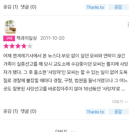
는것이 아니고죽어도 죽은것이 아니라고 말한다.그러면서 정부는 자
우리 삶을 더 이상 웃음거리로 만들려고 하지 않은 순수한 꿈>을 실
의와 국가의 횡포에 대한 고발이 이렇게 극적으로 제기될 수도 있다
라는 기구가 그래서 만들어 낸 감옥 속의 동료들은 항상 말한다.에이,
공감 (
1
)
댓글 (0)
기들이 필요할때만 나는 살아있는사람이다라고 말을 한다고 한다,,,,
현시킬 제대로 된 무기 하나를 손에 쥔 듯 하다. 아니지, 이 책을 통해,
니.....이런 소설이 나오는 세상은 그래도 뭔가 좀 바뀌지 않을까? 지
^^ㅣ발! 이라고,...500페이지에 이르는 이야기지만, 한 열 편의 짧은
그의이야기를 들어보니 맞는 말인것같다 ,,얼마나 억울할까자신은 분
그 무기를 내 손에 꽉, 쥐어 주었다.
금의 터키를 잘 모르니 뭐라 말할 수는 없지만 말이다.
라디오극을 듣는 기분이다.시대적으로 조금 과거인 듯 하고, 그렇지
명히 살아있는데,,그말이 맞다는것 같다입학을 하러간 12살에는 야샤
메뉴
만... 풍자적이면서도 날카롭기가 칼날같은 야샤르의 이야기를 읽는
르는 죽은이다 아빠보다 나이가 많은전쟁에 나가서 죽었다그러나 야
책과의일상
2011-10-20
일은...국가라는 기구가 자연인을 국민이란 이름으로 옭아매고는,권
샤르는 살아있었다 12살의 나이로 너무나 화가난 아버지는 다시 주민
리 빼고, 의무를 죽으라고 강요하는 이 나라와 오버랩되는 터키를 떠
등록증을 만들어주려고 애를 쓰지만 언제나 계속되는 반복적인 서류
어제 한겨레기사에서 본 뉴스다.부모 없이 살던 모씨와 연락이 끊긴
올리며,해양과 대륙의 교량 역할을 하는 반도 국가와,서양과 아랍의
에 의해 포기한다그리고 야샤르가 군대에 가야 할때야샤르는 주민등
가족이 실종선고를 해 당시 교도소에 수감중이던 모씨는 졸지에 사망
교량 역할을 하는 반도 국가의비슷한 운명과 비슷한 고뇌를 담은 것
록증이 없기에 가지 않아도 된다그러나 그것이 아니었다야샤르는 그
자가 됐다. 그 후 출소한 '사망자'인 모씨는 할 수 있는 일이 없어 도둑
이 아닌가 하는 달콤 씁쓸한 책.장마철이라도 들어, 곰팡이 냄새가 퀴
래도 군대에 갔다가 오면 혹시 자기가 살아잇다는것을 증명해주는 서
질로 경찰에 불잡힐 때마다 경찰, 구청, 법원을 들낙거렸으나 그 어느
퀴하게 음습한 폐를 파고들 때,빠삭 마른 공기를 마시고 싶은 사람은
류를 받지나 않을까해서아주 열심히 군생활을 했지만 소용이 없었다,
곳도 잘못된 사망선고를 바로잡아주지 않아 16년동안 '사망자'로 살
한번쯤 들이마시듯 읽기 좋은 책.
이렇게 야샤르는 정부에서 필요할때는 야샤르에게 모든것을 원하고
다가 아홉번째 법정에서 드디어 사망자의 족쇄를 벗었다 한다.이 기
정부의 도움이 간절할때는 나몰라라 하면서 서류만을 원햇다그일을
더보기
사를 보고 며칠 전에 읽은 '생사불명 야사르'가 떠오른 것은 당연한
당하는 야샤르는 얼마나 답답하고 한심햇을까그렇게 이야기는 전개
공감 (
1
)
댓글 (0)
일.호적과 공무원의 실수로 일찍이 사망자가 된 야사르는 학교, 유산
되어가고 야샤르의 일대기를 하루밤에 한대목씩 들려주고 있다그리
상속 등 권리를 누려야 할 때는 주민증이 없어 '넌 죽었어!' 라며 거부
고 야샤르는 간방에서 살아가는 방법을 터득하고 그곳에서 돈을 벌기
당하고 군대, 세금등 의무를 져야할 때는 '넌 살아있어!' 라며 알토란
더보기