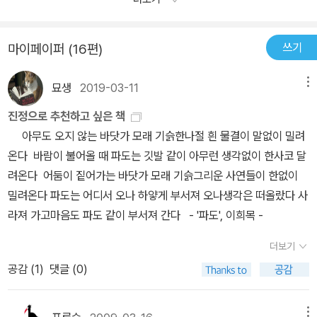
시작한다,그것이 살아가는 이치가 아닌가,,우리나라도 그렇고 어느나
같이 그의 것을 쏙쏙 빼앗아감을 당한다. 죽어도 죽은 것이 아니오, 살
라다 정부고위관리자들의 권위의식과 자신들의 잘못을 인정하려 들
아도 산 것이 아닌 야샤르의 이야기는 네신이 교도소에 수감되어 있
지 않고언제나 서류서류 외치는것은 비슷한것 같다발로 뛰는것은 힘
쓰기
마이페이퍼 (16편)
던 '오스만'이라는 노동자의 실화를 바탕으로 쓴 소설이다.이 책은 <
없는 국민들이고 자신들은 하는일 없이 앉아서 펜대만 굴리고,참 너
최성일, 책으로 만나는 사상가들>에서 '내 책읽기 사상 최대의 요절
무 한다조금만더 관심을 가져주고 이야기를 들어준다면 야샤르의 운
묘생
2019-03-11
메뉴
복통이었다. 예의 네신의 다른 작품들처럼 웃음 뒤끝으로 서글픔이
명이 그리 바뀌지는 않았을텐데사랑하는 이와 떳떳하게 결혼을 하고
밀려오지만, 여기선 즐거움이 주눅 들지 않는다' 는 평을 보고 읽게 된
진정으로 추천하고 싶은 책
행복하게 살수가 있었는데,,일이 꼬여버려서 그렇게 우여곡절같은 삶
책인데, 삐죽삐죽 터져나오는 웃음을 참기 힘들어 실실거리다 급기야
아무도 오지 않는 바닷가 모래 기슭한나절 흰 물결이 말없이 밀려
을 살은것이 아닌지,,이제 야샤르는 더 이상 그렇게 살지는 않을것이
빵빵 웃을 수 밖에 없다.행정 모든 곳에서 '넌 죽었어!' '넌 살았어!' 하
온다 바람이 불어올 때 파도는 깃발 같이 아무런 생각없이 한사코 달
다그도 배운것이 있으니,그와 아내가 언제나 행복하게 살기를 바란
며 야샤르가 당하는 일도 그렇지만, 그가 유산상속을 받기 위해 구청
려온다 어둠이 짙어가는 바닷가 모래 기슭그리운 사연들이 한없이
다,,
에서 당하는 일은 그.야.말.로. 책임 떠넘기기, 나 몰라라, 내 잘못 아
밀려온다 파도는 어디서 오나 하얗게 부서져 오나생각은 떠올랐다 사
니야의 초절정판이다. 그깟 '번호' 하나 받기 위해 동분서주하는 야사
라져 가고마음도 파도 같이 부서져 간다 - '파도', 이희목 -
르에게 지나가는 사람 왈, '고작 하루도 지나지 않았냐, 나는 담당자
더보기
만나기 위해 일주일째 이러고 있다'고 말하기까지 한다.'내 잘못 아니
공감 (
1
)
댓글 (0)
야, 내 탓만 아니면 돼, 이 잘못은 다른 이에게 넘기기만 하면 돼, 어렵
다면 굳이 해결하지 않아도 돼, 내 탓만 아니라면!'내가 이런 끔찍한
관료주의를 만난 건 직장에서였다. 윗분이 나서서 책임을 아래직원에
메뉴