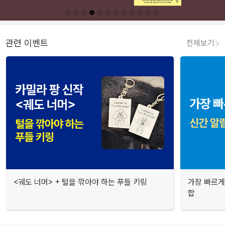
관련 이벤트
전체보기
<궤도 너머> + 털을 깎아야 하는 푸들 키링
가장 빠르게
합