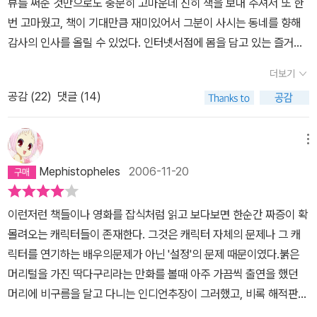
뷰를 써준 것만으로도 충분히 고마운데 친히 책을 보내 주셔서 또 한
천일야화가 야샤르의 이야기보다 재미있을까? 그 작품이 이 작품보
심, 정말 대단하다.어떤 비참한 상황에 처하더라도 '날 잡아잡숴 주!'
번 고마웠고, 책이 기대만큼 재미있어서 그분이 사시는 동네를 향해
다 더 우리 가슴에 남을 수 있을까? 감히 나는 천일야화보다 이 작품
하는 듯한 저 야샤르의 멀뚱멀뚱한 얼굴 표정과 능청이라니!예를 들
감사의 인사를 올릴 수 있었다. 인터넷서점에 몸을 담고 있는 즐거움
이 더 좋다고 말하고 싶다. 서민의 가려운 곳을 긁어주는 작가의 통찰
어 호적대장 담당 공무원이 '야샤르는 죽은 걸로 기록되어 있다'고 말
은 이런 것이리라. 정치인의 속성이 다 비슷한 것처럼, 공무원들이 민
력과 국가 권력이 무슨 대단한 집회나 시위, 이념과 사상을 가진 자들
더보기
하자'아이고, 아버지, 제가 죽었대요. 왜 진작 말해주지 않았어요? 저
간에 비해 경직적이고 관료주의적인 속성을 갖는 건 어느 나라나 마
만을 억압하는 것이 아니라 지금 이 순간 그들의 불친절이야말로 진
대단한 공무원 아자씨가 그렇게 말하잖아요.' 하는 식.주인공 야샤르
공감 (
22
)
댓글 (14)
찬가지일 것이다. 터키의 공무원 사회를 풍자하고 있는 이 소설이 내
정한 국민에 대한 모독이고 억압이라는 것을 느꼈기 때문이다. 직접
뿐만이 아니다. 지나가는 행인 역할 정도의 등장인물 입에서 나오는
게 공감을 이끌어낼 수 있었던 이유도 살아오면서 공무원들에 대해
읽어봐야 이 작품의 참 맛을 알 수 있다. 야샤르를 만나 야샤르의 이야
대사도 주옥같다.'이보게, 야샤르, 너무 신경쓰지 말게나. 신은 문 하
서운했던 적이 몇 번은 있었기 때문. 예를 들어보자. 난 출근할 때 기
메뉴
기를 밤마다 듣지 않고서 어떻게 야샤르에 대해 그와 우리의 닮은 점
나를 닫으면 다른 문을 열어주신다네.''하지만 형님, 교도소 문 이외에
차를 타고 다니는데 올 11월 1일부터 기차 요금이 10% 올랐다. 늘 그
에 대해 공감하고 웃고 울 수 있겠는가. 무조건 읽기를. 관공서에 반
Mephistopheles
2006-11-20
제게 열린 문은 하나도 없습니다.'감방에서 가장 나이 많은 죄수가 말
럴 수야 없지만 요금인상 초기만이라도 서비스가 개선되기를 바라는
드시 비치되어야 하는 책! 공무원 필독 도서! 이렇게 말하고 싶다. 공
했다.'아니지. 정신병원 문도 열렸었잖아.'(253쪽)빌어먹을, 세상의
마음은 인지상정, 하지만 상황은 정반대였다. 그전에는 7시 49분 기
무원 시험에 수능시험 같은 문제 말고 이 책 읽고 독후감쓰기 같은 거
이런저런 책들이나 영화를 잡식처럼 읽고 보다보면 한순간 짜증이 확
진창에서 오물덩이처럼 구르다 마지막으로 감옥에 가게 된 야샤르,
차를 타면 8시 39분에는 천안역에 도착했건만, 인상 후 8시 41분으
내면 좋지 않을까 싶다. 야샤르에게 잘 대하기만 하면 공무원으로는
몰려오는 캐릭터들이 존재한다. 그것은 캐릭터 자체의 문제나 그 캐
그곳에서 밤마다 자신이 겪은 일을 이야기로 풀어내는데 이야기 솜씨
로 도착이 2분 늦어졌다. 게다가 11월 들어 처음 열차를 탔던 엊그제,
합격일 테니까. 야샤르가 만족하면 우리도 만족할 수 있을 테니까 말
릭터를 연기하는 배우의문제가 아닌 '설정'의 문제 때문이였다.붉은
가 어찌나 구수한지 바야흐로 인기절정이다.저 유명한 세헤라자드의
기차는 12분 늦게 들어와 비슷한 시각만큼 연착을 했다. 그들의 잘못
이다.
머리털을 가진 딱다구리라는 만화를 볼때 아주 가끔씩 출연을 했던
천일야화와 못 견줄 것도 없다.하나같이 꾀죄죄하고 엉뚱하고 폭소를
만은 아니겠지만, 이럴 때 내가 역무원을 곱지 않은 눈으로 보는 건 당
머리에 비구름을 달고 다니는 인디언추장이 그러했고, 비록 해적판이
자아내는 야샤르 이야기 속 등장인물들.그 인물들은 이 요지경 세상
연하지 않는가. 이 책에 나온, 내가 재미있게 읽은 대목 몇 개를 소개
였지만, '여기는 그린우드'에 나오는 남자 주인공 역시 '불행의 별 아
의 피해자이자 동시에 가해자들이다.밤마다 야샤르를 둘러싸고 이야