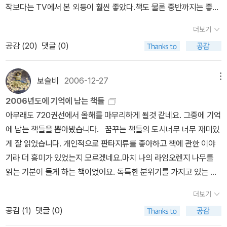
학 전반 '이론'에 관한 부분이 흥미진진했다. 저자의 주장에 고개를 끄
작보다는 TV에서 본 외등이 훨씬 좋았다.책도 물론 중반까지는 좋다.
덕여가며 열심히 밑줄을 그었다. 그런데 읽으면 읽을수록 '인문학이
그러나 후반부 쪽에는 영~실망을 금치 못하겠다.이유인즉, 박범신 작
더보기
가난을 타파하는데 정말 도움이 될까'하는 의문이 더 강해진다. 믿지
가가 외등을 중반부까지 쓰다가 잠시 중단하고, 시간이 흘러 후반부
공감 (
20
)
댓글 (0)
못하겠다가 아니라, 더 많은 일이 필요하다는 생각이라고 해야 하나.
작업을 했는데글의 분위기가 많이 바뀌었다. 아무래도 중반부까지 쓴
14. 생사불명 야샤르 읽다보면 짜증난다. 이렇게 답답할 수가! 그것
그 내용만 출판했더라면 훨씬 좋았을 거라 생각한다. 철학, 영화를 ca
도 아지즈 네신이 바란 바일지도 모르겠다. 웃기다가 짜증나고 또 웃
sting하다 추천 도쿠가와이에야스 가보기전엔죽지마라- 실망..초
보슬비
2006-12-27
메뉴
기고. 참 내. 야샤르가 결국 '카라캅르 니자미'씨가 필요없게 된 지경
반만 재미있었다. 나를부르는숲 추천비밀의 계곡 1-2 - 도심속 아마
2006년도에 기억에 남는 책들
에 이르면, 이거야말로 해피 엔딩이 아니라 풍자의 극치다. 씁쓸하고
존을 꿈꾸는 그들을 위해. 특이한 소재로 읽어보면 좋을듯. 막다른
아무래도 720권선에서 올해를 마무리하게 될것 같네요. 그중에 기억
씁쓸해서 그저 헛웃음만 나온다. 우리나라의 상황이 별다를 바 없다
골목에사는남자기발한자살여행21세기유럽현대미술관기행 추천달려
에 남는 책들을 뽑아봤습니다. 꿈꾸는 책들의 도시너무 너무 재미있
는 것도 헛웃음을 일으키는 한 원인이기도 하고. 15. 메콩의 슬픈 그
라,아비 추천개 -김훈의 '칼의노래' 와 '현의노래' 를 좋아하는데, 이작
게 잘 읽었습니다. 개인적으로 판타지류를 좋아하고 책에 관한 이야
림자, 인도차이나 모님의 앙코르 기행 페이퍼를 보고 부러워 부러워
품은 별 감흥이 없다. 어디서 많이 들어본 이야기. 모든날이소중하
기라 더 흥미가 있었는지 모르겠네요.마치 나의 라임오렌지 나무를
를 연발하고 있었는데 이 책은 거기에 한술 더 뜬다. 가고 싶어, 가고
다 - 좋은책이기는 하나, 내용이 너무 부족해서 썰렁하다.그래도널사
읽는 기분이 들게 하는 책이었어요. 독특한 분위기를 가지고 있는 추
싶어! 최근작 [느린 희망]보다는 사진이 적고 말이 많다. 좀 지겨운
랑해 추천 -내가 힘들때 읽었던 책. 한번 더 읽고 싶다.뷰티마니아 1 -
리소설이었어요. 겉표지까지 마음에 들면 더 좋았겠지만 무척 재미있
부분도 없잖아 있지만 기본적으로 유재현이라는 사람의 시선은 믿을
뭐야. 명품을 어찌나 소개하는지. 럭셔리만 지향하는.. 별 도움안되는
더보기
게 읽었습니다. 재미있는 판타지 시리즈였습니다.암울한것이 제가
만 하다는 생각을 다시 한다. 이 책을 끝낸 게 지난 일요일인데 그 날
책.벚꽃지는계절에그대를그리워하네 추천 -올해 가장 독자들의 뒷통
공감 (
1
)
댓글 (0)
좋아하는 스탈이예요.짜증나는 책이었지만, 그래도 인상적이었어요.
밤 마침 TV에서 똔레삽 호수를 다룬 다큐멘터리를 방영했다. 거대한
수를 때렸던 발칙한 책이다.얼굴빨개지는아이 추천 동경만경13계