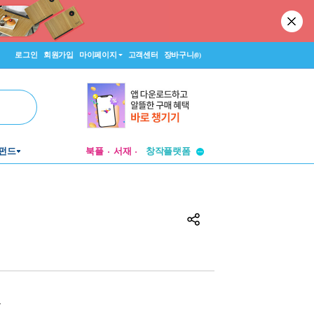
로그인
회원가입
마이페이지
고객센터
장바구니
(0)
투비컨티뉴드
창작플랫폼
펀드
북플
서재
투비컨티뉴드
원