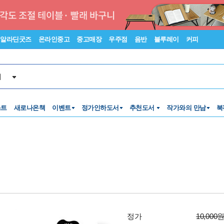
알라딘굿즈
온라인중고
중고매장
우주점
음반
블루레이
커피
서
스트
새로나온책
이벤트
정가인하도서
추천도서
작가와의 만남
북
정가
10,000