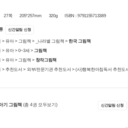
27쪽
205*257mm
320g
ISBN : 9791155713389
류
신간알림 신청
서
>
유아
>
그림책
>
_나라별 그림책
>
한국 그림책
서
>
유아
>
0~3세
>
그림책
서
>
유아
>
그림책
>
창작그림책
서
>
추천도서
>
외부/전문기관 추천도서
>
(사)행복한아침독서 추천도
아기 그림책
(총 4권 모두보기)
신간알림 신청