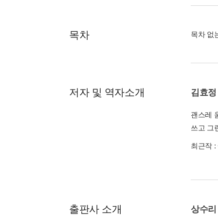
목차
목차 없
저자 및 역자소개
김효정
괜스레 
쓰고 그
최근작 :
출판사 소개
상수리