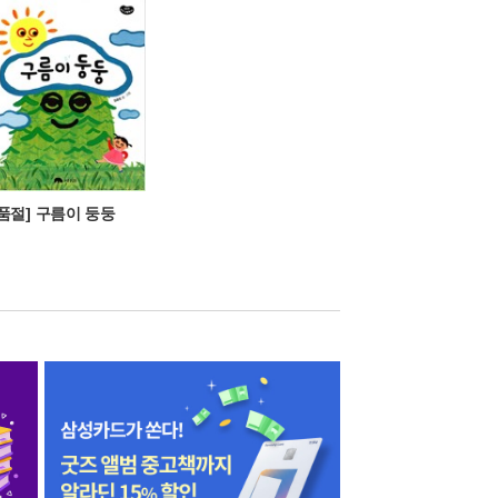
[품절] 구름이 둥둥