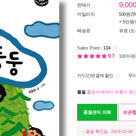
9,00
판매가
마일리지
500원(5
+ 5만원
배송료
유료 (도
Sales Point :
134
9.7
100자평(
카드/간편결제 할인
무이
품절
출판사/제작사 유통이 중단
품절센터 의뢰
보관함
- 품절 확인일 : 2019-12-30