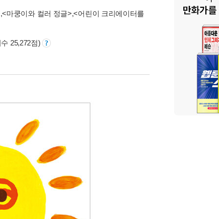
>
,
<마쿵이와 컬러 정글>
,
<어린이 크리에이터를
수 25,272점)