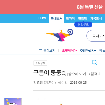
HOME
전자책
만권당
외국도서
국내도서
첫달무료
국내도
분야보기
오뒷세이아
추천마법사
베
소득공제
구름이 둥둥
상수리 아기 그림책 1
|
김효정
(지은이)
상수리
2015-09-25