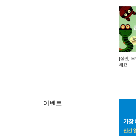
[절판] 
해요
이벤트