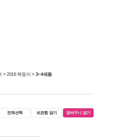
서
>
2016 책둥이
>
3~4세용
전체선택
보관함 담기
장바구니 담기