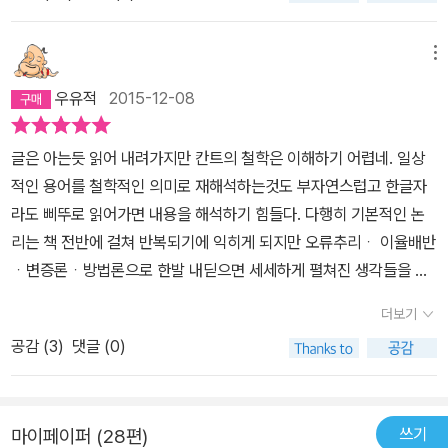
변증학과 초월적 방법론이 다루어진다. 여기에서 변증학은 '가상의
논리학'이며, 초월적 가상을 의미하는데, 칸트에 의하면 초월적 가상
메뉴
은 불가피한 것이다. 이는 가상이 '원리들의 능력'인 이성으로부터 발
우유적
2015-12-08
생하는 것이기 때문이며, 칸트는 <순수이성비판 2>에서 초월적 변증
학을 통해 인간 이성에서 항상 제거될 필요가 있는 환상을 밝혀낸
글은 아는듯 읽어 내려가지만 칸트의 철학은 이해하기 어렵네. 일상
다. (A334) (B391) 무릇 모든 순수한 개념들 일반은 표상들의 종합
적인 용어를 철학적인 의미로 재해석하는것도 부자연스럽고 한글자
적 통일과 상관하지만, 순수 이성의 개념들은 모든 조건들 일반의 무
라도 삐뚜로 읽어가면 내용을 해석하기 힘들다. 다행히 기본적인 논
조건적인 종합적 통일에 상관한다. 따라서 모든 초월적 이념들은 세
리는 책 전반에 걸쳐 반복되기에 익히게 되지만 오류추리ᆞ 이율배반
부류로 나위는데, 그 가운데 첫째의 것은 사고하는 주관[주체]의 절대
ᆞ변증론ᆞ방법론으로 한발 내딛으면 세세하게 펼쳐진 생각들을 담
적(무조건적) 통일이고, 둘째의 것은 현상의 조건들의 계열의 절대적
기에 부족함이 많다.궁극적으로 삶을 이해하는 것에 의미를 둔다면
통일이며, 셋째는 사고 일반의 모든 대상들의 조건의 절대적 통일을
더보기
이해하는듯 못하는듯 지나가도 나를 돌이키기에나름 만족한다. 이해
내용으로 갖는다. 사고하는 주체는 영혼론[심리학]의 대상이고, 현상
공감 (
3
)
댓글 (0)
하기 어렵다하여 쓰인 프로레고메나를 읽어볼까 했지만 실천이성비
들의 총합(곧, 세계)은 우주론의 대상이며, 사고될 수 있는 모든 것을
판을 볼 욕심에 다음을 기약한다.｀철학함을 배운다 함은 자기 이성
가능하게 하는 최상 조건을 함유하는 사물(곧, 존재자 중의 존재자)은
을 스스로 사용하는 것을 배운다는 뜻이다｀ (p 959)끝자락에 확 와
신학[신이론]의 대상이다.(p555) <순수 이성 비판 2> 中 칸트는 초
쓰기
마이페이퍼 (28편)
닿는 글로 내 가야 할 길을 바라본다.
월적 변증학을 통해 영혼의 불사성, 자유의 자기원인, 신이라는 이념