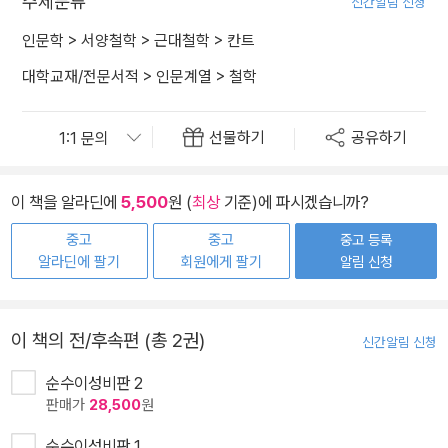
주제분류
신간알림 신청
인문학
>
서양철학
>
근대철학
>
칸트
대학교재/전문서적
>
인문계열
>
철학
선물하기
공유하기
이 책을 알라딘에
5,500
원 (
최상
기준)에 파시겠습니까?
중고
중고
중고 등록
알라딘에 팔기
회원에게 팔기
알림 신청
이 책의 전/후속편 (총 2권)
신간알림 신청
순수이성비판 2
판매가
28,500
원
순수이성비판 1