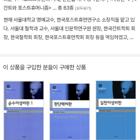
테스 이후 오랜 세월 이어진 고전 철학을 반성하면서 현대의 정신 세
칸트와 포스트휴머니즘>
… 총 83종
(모두보기)
계를 자극하는 거대한 흐름을 만들어 냈다. <순수이성비판>을 출간
현재 서울대학교 명예교수, 한국포스트휴먼연구소 소장직을 맡고 있
한 후 4년 뒤 <도덕 형이상학의 기초>(1785), <실천이성비판>(17
다. 서울대 철학과 교수, 서울대 인문학연구원 원장, 한국칸트학회 회
88), <판단력 비판>(1790>, <영원한 평화를 위하여>(1795), <도
장, 한국철학회 회장, 한국포스트휴먼학회 회장 등을 역임하였고, 주
덕 형이상학>(1797) 등을 집필했다. 1804년 죽음에 임박한 노철학
요 저서로 『존재와 진리』(2000/2003/전정판2008), 『이성의 역
자는 늙은 하인 람페에게 포도주를 한 잔 청해 마시고는 “에스 이스트
사』(2017), 『한국 칸트사전』(2019), 『인간의 조건』(2024) 등이 있
굿(Es ist gut)”이라는 말을 남긴 뒤 영원한 평화에 들었다. 그 말은
고, 주요 역서로는 『실천이성비판』(칸트, 2002/개정2판 2019), 『윤
이 상품을 구입한 분들이 구매한 상품
“좋다”라는 뜻이었다. 장례식은 16일 동안 계속되었다. 땅에서는 수
리형이상학 정초』(칸트, 2005/개정2판 2018), 『순수이성비판 1 ·
많은 사람이 그의 빈소를 찾았으며, 하늘에서는 2월의 별자리들이 그
2』(칸트, 2006), 『판단력비판』(칸트, 2009), 『윤리형이상학』(칸트,
를 맞이했다. 칸트의 묘비명에 새겨진 문장은 이러하다. 그것은 <실
2012), 『이성의 한계 안에서의 종교』(칸트, 2011/개정판 2015),
천이성비판> 맺음말의 첫 구절이었다. “생각하면 할수록 커져만 가
『유작 I · II』(칸트, 2020 · 2022) 등이 있다.
는 존경과 경탄으로 내 마음을 새롭게 채워 주는 두 가지가 있으니 별
이 빛나는 밤하늘이요, 내 안의 도덕법률입니다.”