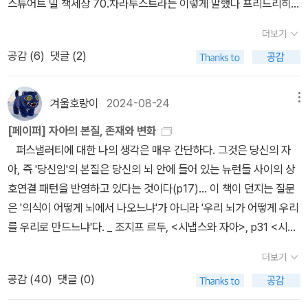
스튜어트 밀 책세상 70.차라투스트라는 이렇게 말했다 프리드리히
지 못한다. 콩브레의 오솔길과 차이점 이외에는. 마차가 갈림길에 이
자에서 일어서겠다는] 결심과 [일어서는] 행위는 순전한 자연 작용들
니체 책세상 71.장자. 1-3 : 철학우화 윤재근 둥지 72.생각의 탄생 로
르기까지 의미를 찾지 못한 화자는 지고한 희열감도 함께 놓친다. 개
더보기
의 연속 중에는 전혀 들어 있는 것이 아니며, 자연 작용들의 순전한 계
버트 루트번스타인 에코의서재 73.강의 : 나의 동양고전 독법 신영복
인적으로 <잃어버린 시간을 찾아서 2>에서 가장 인상 깊은 위의 장
공감 (
6
)
댓글 (2)
속이 아니기 때문이다.(p660) <순수 이성 비판 2> 中 (A533)(B5
돌베개 74.생각에 관한 생각:우리의 행동을 지배하는 생각의 반란!.
면에서 다음 칸트의 유명한 명제를 떠올린다면 다소 엉뚱해 보인다.
61) 자유라는 말은 우주론적 의미에서는 한 상태를 자기로부터 시작
대니얼 카너만 김영사 75.내 안에서 나를 만드는 것들 아담 스미스
이번 페이퍼는 이 뜬금없는 결론에 대한 이야기다. 하지만 이와 동시
하는 능력을 뜻한다. 자유의 원인성은 자연법칙에 따라서 다시금 그
세계사 76.빈 서판(인간은 본성을 타고나는가) 스티븐 핑커 사이언
겨울호랑이
2024-08-24
메뉴
에, 화자가 왜 '마르탱빌'에서는 성공하고 '세 그루 소나무'에서는 실패
것을 시간상에서 규정한 다른 또 하나의 원인 아래에 종속하지 않는
스북스 77.무엇이 탁월한 삶인가 리처드 테일러 마디 78.철학이 필
했는지를 밝혀주는 가장 예리한 열쇠이기도 하다. '개념 없는 직관은
[페이퍼] 자아의 본질, 존재와 변화
다.이런 의미에서의 자유는 순수한 초월적 이념으로서, 그것은 첫째
요한 시간 강신주 사계절 79.니코마코스 윤리학 아리스토텔레스 숲
맹목적이고, 직관 없는 개념은 공허하다.' (Sensation without con
퍼스낼러티에 대한 나의 생각은 매우 간단하다. 그것은 당신의 자
로 경험에서 빌려온 것을 아무것도 함유하고 있지 않으며, 둘째로 그
80.죽음이란 무엇인가 셀리 케이건 엘도라도 81.순수이성비판.1-2.
cept is blind, concept without sensation is empty.) 화자가
아, 즉 '당신임'의 본질은 당신의 뇌 안에 들어 있는 뉴런들 사이의 상
것의 대상은 어떠한 경험에서도 일정하게 주어질 수가 없다.(p72
임마누엘 칸드 아카넷 82.꿈의 해석 프로이트 돋을새김 83.강신주의
위디메닐로 가면서 마차가 갈림길에 이르기까지 고민을 거듭한다. 만
호연결 패턴을 반영하고 있다는 것이다(p17)... 이 책이 던지는 질문
4)... 실천적 의미에서 자유란 감성의 충동에 의한 강요로부터의 의사
감정수업(스피노자와 함께 배우는 인간의 48가지 얼굴) 강신주 민음
약 화자가 콩브레에서의 갈림길이 게르망트 쪽과 메제글리즈 쪽으로
은 '의식이 어떻게 뇌에서 나오느냐'가 아니라 '우리 뇌가 어떻게 우리
의 독립을 말한다. 왜냐하면, 의사는 정념적(감성의 운동인에 의해)으
사 ▣ 과 학 84.과학혁명의 구
향하고 있었음을 기억한다면, 위디메닐에서의 갈림길이 이와 다르지
를 우리로 만드느냐'다. _ 조지프 르두, <시냅스와 자아>, p31 <시냅
로 촉발되는 한에서는 감성적이고, 그것이 정념적으로 어쩔 수 없게
조 [4판] 토머스 S. 쿤 까치 85.이기적 유전자 [개정판] 리처드 도킨
않았음을 알아챌 수 있지 않았을까. 갈림길에서의 유사성으로부터 데
스와 자아>에서 저자는 뇌과학자로서 '자아'의 개념을 밝혀나간다. 세
될 수 있을 적에는 동물적(動物的 意思)이라 일컬어지니 말이다.
스 을유문화사 86.부분과 전체 [개정신판] 하이젠베르크 지식산업사
더보기
자뷰를 느꼈다면, 우리는 게르망트와 메제글리즈로 난 길을 가져올
부적으로 생명의 특징을 결정하는 정보를 담고 있는 유전자가 신경세
인간의 의사는 感受的 意思이기는 하지만, 動物的이지는 않고,
87.인간 등정의 발자취 88.(짧고 쉽게 쓴) 시간의 역사 스티븐 호킹
공감 (
40
)
댓글 (0)
수 있을 것이다. 앞선 페이퍼에서 게르망트 쪽(영속)과 메제글리즈 쪽
포의 구조와 기능을 담당하는 단백질을 만들어 내고, 이렇게 만들어
自由롭다. 왜냐하면 감성이 그 활동을 필연적으로 만드는 것이 아니
까치 89.종의 기원 : 생물의 진화론을 확립시킨 획기적인 고전 다윈
(감각)으로 규정했었던 결론을 가져온다면, 이번에는 한 걸음 더 나아
진 신경세포들은 시냅스의 연결강도 조절을 통해 LTP(장기강화, Lo
라, 오히려 인간에게는 감성적 충동에 의한 강요로부터 독립해서 자