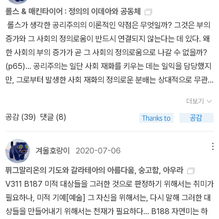
자이게 해 주는 어떤 것'으로 이해해왔던 것이다. 그런데 이때 '존
대비 보상을 고려햘 때 보유하는 편이 더 낫다. 위대한 기업의 주식이
지 설명되지 못한 부분 또한 분명 있기에 기존 개념은 한계를 지닌다.
든 이치를 깨닫고 종교적 미망에서 벗어났다. 죽음은 죽음이 아니요
롤스 & 매킨타이어 : 정의의 이데아와 공동체
원리들에 따르는 체계적 자연통일이 증명될 수 없었음에도 불구하고
불가능하다는 것으로부터, 옮기지는 않았지만 공간은 '무공간'과의 관
재'를 '어떤 것'으로 보면, 그것은 다시 존재를 존재자처럼 보는 것은
라면 장기적으로 주가가 크게 오를 것이라고 예상하는 것보다 단기적
무엇보다도 개별 존재는 각자가 가지는 고유한 특성인 '차이 자체'가
삶은 삶이 아니다. 우주적 생명의 연속만이 있는 것이다.... _ 도올 김
롤스가 생각한 공리주의의 이론적인 약점은 무엇일까? 그것은 부의
말이다. 무릇 이성은 자유 일반과 관련해서는 원인성을 갖지만 전체
계성은 불가능하다는 것으로부터 도출된다. 이로부터 '정, 시작이 없
결국 존재를 보이지 않게 만드는 접근 방식이었다. 이러한 사정을 그
으로 주가가 떨어질 것이라고 예측하는 게 틀릴 확률이 훨씬 더 높다.
있다고 바라본다. 들뢰즈는 이렇듯 개념으로 드러날 수 없는 그 자체
용옥, <주역계사전>, p93 이러한 변화는 역(易)으로 설명될 수 있을
증가와 그 사회의 정의로움이 반드시 연결되지 않는다는 데 있다. 왜
자연과 관련해서는 원인성을 갖지 못하며, 도덕적 이성원리들은 자유
다. 반, 시작이 있다. 반, 끝이 없다.'는 예이츠의 말이 칸트의 순수 이
는 '은폐'라는 이름으로 표현했다. _ 박승억, <후설 & 하이데거 : 현상
_ 필립 피셔, <보수적인 투자자는 마음이 편하다>, p149 헤밍웨이
의 차이를 개념적으로 드러나는 차이와 달리 '차이 자체 la differenc
것이다. 효(爻)와 괘(卦)를 통해 드러나는 수많은 변화가 역의 본질
한 사회의 부의 증가가 곧 그 사회의 정의로움으로 나갈 수 없을까?
로운 행위들을 산출할 수 있지만, 자연법칙들을 산출할 수는 없다.
성의 이율배반 구조와 관련있음이 확인된다. A427 B455 반정립 :
학, 철학의 위기를 돌파하라>, p31 현상학의 두 거장 에드문트 후설(
(Ernest Miller Hemingway, 1899~1961)의 <노인과 바다 The
e en elle-meme'라고 표현했다. 간단히 말하자면 '차이 자체'는 이
이지만, 우리의 인식은 순간적으로 선택하는 점괘에 머무르게 된다.
(p65)... 공리주의는 일단 사회 재화를 키우는 데는 일익을 담당했지
(A808)(B836) 이에 따라 순수 이성의 원리들은 그 실천적, 특히 도
세계는 시초나 공간상의 한계를 갖지 않으며, 오히려 시간적으로나
Edmund Husserl, 1859 ~ 1938)과 마르틴 하이데거(Martin Hei
Old Man and the Sea>에서 노인은 자신이 누구보다도 바다에 대
세상에 존재하는 모든 것이 다 다르다는 것이다.(p48)... 들뢰즈가 보
선택과 인식 사이의 짧은 순간 사이에 일어나는 수많은 변화가 있음
만, 그로부터 발생한 사회 재화의 정의로운 분배는 상대적으로 무관
덕적 사용에서 객관적 실재성을 갖는다.(p936) <순수 이성 비판 2>
공간적으로나 무한하다.증명 : 왜 그러한가. 세계가 시초를 갖는다고
degger, 1889 ~ 1976)의 사상을 다룬 <후설 & 하이데거 : 현상학,
해 많은 경험을 갖고 바다를 잘 안다고 생각한다. 그는 자신이 고기를
기에 이 세상에 존재하는 모든 것은 '차이 자체'를 지니고 있으며, 그
을 알고 있다면 결국 점을 치는 것 자체가 무의미한 작업이 아닐까. 어
심했다. 이것이 바로 롤스가 공리주의를 공격하는 요지다. _ 이양수,
中 칸트는 <순수 이성 비판 2>에서 이처럼 기존 형이상학의 세 대상
가정해보라. 시초란 사물이 있지 않은 시간이 그에 선행한 현존이므
철학의 위기를 돌파하라>는 이성(理性, reason)으로 대표되는 근
잡지 못하는 것을 운(運)이라 여기지만, 반드시 그럴까. 어쩌면 그는
더보기
차이는 틀에 박힌 개념이나 표상의 틀에서 깨어날 때 드러난다. 그때
쩌면 건위천(乾爲天)과 곤위지(坤爲地) 사이에서 우리의 삶이 수
<롤스 & 매킨타이어 : 정의로운 삶의 조건>, p66 <롤스 & 매킨타이
(영혼, 우주, 신)에 대해 정립과 반정립을 사용한 초월적 변증론을 통
로, 세계가 있지 않았던 시간, 다시 말해 빈 시간이 선행했을 수밖에
대 유럽 문명과 과학 기술 문명의 한계를 극복하려는 서로 다른 방법
자신이 가진 미끼를 물고기들에게 매력적으로 보이는 마케팅 활동에
공감 (
39
)
댓글 (8)
야 비로소 세상은 개념이 만들어낸 진부한, 너무나도 진부한 동일성
화기제(水火旣濟)의 완성이 화수미제(火水未濟)의 미완성으로
어 : 정의로운 삶의 조건>은 '정의'에 대한 롤스(John Rawls, 1921
해 기존 형이상학의 문제점을 밝히고, 초월적 방법론을 통해 자신이
없다. 그러나 무릇 빈 시간에서는 어떠한 사물의 발생도 가능하지 않
을 알기 쉽게 설명한다. '엄밀한 학문'으로 대표되는 후설의 사상은 어
실패한 것이 아닐까. 자신의 실력(EPS)는 우수했을지 모르지만, 고
의 틀로부터 깨어날 수 있다는 것이 들뢰즈의 생각이다. _ 박영욱, <
끊임없이 변화한다는 사실을 받아들이는 것이 역(易)의 본질은 아닐
~ 2002)의 의견과 이에 대한 매킨타이어(Alasdair Chalmers Ma
제시한 형이상학의 체계를 '도덕철학'을 기반으로 세운다. <순수 이성
다. 왜냐하면, 그러한 시간의 어떤 부분도 다른 부분에 앞서 비존재의
떤 내용을 담고 있을까? 후설이 생각하는 바는 매우 명료하다. 즉,
기와의 교감(PER)에는 부족함이 그의 실적(Price)을 결정한 것은
데리다 & 들뢰즈 : 의미와 무의미의 경계에서>, p49 들뢰즈가 칸트
까도 생각해본다. 조금은 엇나갔지만, 글의 마지막은 <시냅스와 자아
cIntyre, 1929 ~ )의 비판을 간략하게 정리한 입문서다. 책은 '정의
비판 2>의 전체적인 흐름은 위와 같이 흘러간다는 사실은 크게 정리
조건에 우선해 현존을 구별하는 조건을 그 자체로 가지고 있지 않기
겨울호랑이
2020-07-06
메뉴
토대가 되는 학문이 확실해야 한다는 것이다. 만약 토대가 되는 학문
아니었을까. 자신감 넘친 노인에게 피셔 3부작을 추천한다...PS. <위
의 도식으로부터 착안한 것은 상상력은 인식 활동에 종속될 경우에는
>에서 가장 인상적인 부분을 옮기는 것으로 마무리짓는다. 저자 조지
Justice'에 대한 롤스의 논리를 보다 상세히 설명하고, 이를 비판하
할 수 있었지만, 이 안에 담긴 내용의 많은 부분을 이해하기에는 부족
때문이다. _ 임마누엘 칸트, <순수이성비판2>, p641 이러한 순수이
이 언제든 거짓으로 판명날 수 있는 판단들로 이루어진 체계라면, 그
대한 기업에 투자하라>의 초판이 1958년이고, <노인과 바다>가 19
퓌그말리온의 기도와 갈라테아의 아름다움, 숭고함, 아우라
그저 개념을 위한 도식을 만들 뿐이다. 하지만 상상력이 개념으로부
프 르두가 이 책을 쓴 것은 2002년이다. 그로부터 약 20년이 흐른
는 매킨타이어의 입장하는 내용으로 구성되어 있어 중심이 롤스에 다
함이 많았다. 이에 대해서는 다른 철학자들의 주장과 비교하는 페이
성의 이율배반으로부터 칸트는 무엇을 끌어냈을까. 칸트는 넷째 이율
학문을 기초로 해 세워진 또 다른 학문들의 체계 역시 위태로워지는
52년 출판되었으니, 노인이 마음먹을 수 있다면 읽는 것도 불가능한
V311 B187 미적 대상들을 그러한 것으로 판정하기 위해서는 취미가
터 벗어날 경우 거꾸로 기존의 인식 활동이나 개념과는 전혀 다른 새
후 AI(인공지능) 혁명이 가능했던 것이 병렬컴퓨터 구조이며, NDIVI
소 치우친 감이 있지만 (그래서 '불편부당'하지 않게 느껴지지만,) <
퍼나 리뷰를 통해 보완하기로 하고, 부족한 이번 리뷰는 이만 줄이도
배반까지 정립-반정립을 통해 우리의 이념이 초월적으로 사용되기
것은 너무도 분명하다... 그렇다면 어떤 학문이 토대의 기능을 할 수
것만도 아닌듯하다.. 주가의 결정적인 움직임을 지배하는 법칙은 매
필요하나, 미적 기예[예술] 그 자신을 위해서는, 다시 말해 그러한 대
로운 도식을 만들 수 있다... 개념으로부터 새로운 개념이 나올 수는
A의 HBM이 이를 바탕으로 혁명을 주도하고 있다는 사실을 고려해
정의론 A Theory of Justice>의 내용을 잘 요약정리한 입문서라는
록 하자...
위해서는 한계가 있음을 분명히 한다. 경험으로부터 형성된 우리의
있겠는가? 후설은 철학이 바로 그런 역할을 해야 하며, 또 할 수 있다
우 간단히 이야기할 수 있다 : 어떤 개별 종목의 주가가 전체 주식시장
상들을 만들어내기 위해서는 천재가 필요하다... B188 자연미는 하
없다. 새로운 개념이 나오기 위해서는 기존의 개념이 파괴되어야 한
본다면, 이 책이 가진 다른 의미의 가치를 발견할 수 있겠다... 나는
점에 좋은 평가를 하고 싶다. 먼저 롤스의 이론을 살펴보자. 롤스의 이
이념이 경험외적인 영역에서 사용되기 위해서는 필연적인 것으로부