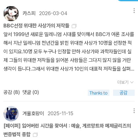
이 결국은 이성(원리들의 능력) 자신의 환상에 불과하다는 것을 밝히
카스피
2026-03-04
메뉴
는데, 이는 우리의 인식이 결코 우리 자신의 경험을 넘어설 수 없기 때
BBC선정 위대한 사상가의 저작들
문이다. 칸트는 이와 같이 초월적 변증론을 통해서 초월적 분석론에
앞서 1999년 새로운 밀레니엄 시대를 맞이해서 BBC가 여론 조사를
서 설명한 인간 인식의 한계를 다시 한 번 분명히 하지만, 동시에 다른
해서 지난 밀레니엄 천년간을 밝힌 위대한 사상가 10명을 선정한 적
이성의 가능성도 열어 놓는다. 그것은 '자유'다. (A702)(B730) 무
이 있지요.10명 모두 누구나 인정할 만하 사상가와 과학자들인데 실
릇 모든 인간의 인식은 직관들로부터 시작하여, 거기서부터 개념들로
제 그들의 위대한 저작들을 읽어본 사람들은 그다지 많지 않을 거란
나가고, 이념들로써 끝맺는다. 비록 인간의 인식은 이 모든 세 요소들
생각이 듭니다.그래서 위대한 사상가 10인의 대표적 저작들을 살펴
에 대해, 일견 모든 경험의 한계들을 거부하는 듯이 보이는 선험적인
보았습니다.1위 카를 마크크스2위 알버트 아인슈타인 3위 아이작 뉴
인식원천들을 가진다 할지라도, 그럼에도 완성된 비판은 모든 이성이
더보기
턴 4위 찰스 다윈 5위 토마스 아퀴나스6위 스티븐 호킹 7위 임마누
사변적 사용에서 이 요소들을 가지고 결코 가능한 경험의 분야를 넘
공감 (
8
)
댓글 (0)
엘 칸트8위 르네 데카르트 9위 제임스 맥도웰10위 프리드리히 니체
어갈 수는 없다는 것을 확신토록 한다. 또 이 최상의 인식능력의 본래
과학자보다 사상가들의 경우 저서들이 상대적으로 더 많으나 위에 있
사명은 통일의 모든 가능한 원리들을 따라 자연을 가장 내면적인 데
는 책들이 대체적으로 해당 사상가들의 대표작이라고 할 수 있을 것
까지 추구해 가되, 그것을 벗어나면 우리에게는 공허한 공간 외에는
겨울호랑이
2025-11-15
메뉴
같습니다.그런데 9위인 과학자 제임스 맥도웰의 저서는 서양에서의
아무것도 없는, 경험의 한계를 결코 비월하지 않기 위해 그 모든 방법
[페이퍼] 잃어버린 시간을 찾아서 : 예술, 게르망트와 메제글리즈의
인지도에 비해서 국내에서는 단 한권도 번역되지 않은 것이 좀 아쉽
들과 원칙들을 사용할 뿐이라는 것을 확신토록 한다. 우리의 인식을
변증법적 종합
단 생각이 듭니다.개인적으로 지난 천년간 가장 위대한 사상가들의
현실적 경험을 넘어서 확장할 수 있는 있는 모든 명제들에 대한 비판