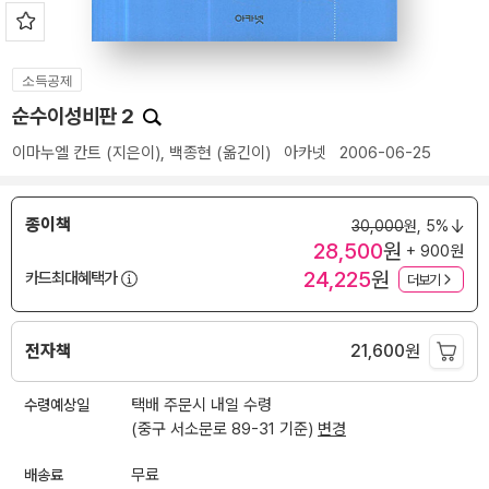
소득공제
순수이성비판 2
이마누엘 칸트
(지은이),
백종현
(옮긴이)
아카넷
2006-06-25
종이책
30,000
원,
5%
28,500
원
+ 900원
24,225
원
카드최대혜택가
더보기
전자책
21,600
원
수령예상일
택배 주문시 내일 수령
(중구 서소문로 89-31 기준)
변경
배송료
무료