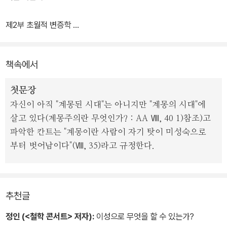
이 책은 서울대 철학과 백종현 교수의 20년 이상의 주해 연구와 강
독, 그리고 지금까지 이루어졌던 국내외 연구 성과 및 최근에 학계에
제2부 초월적 변증학
서 벌인 번역어 표준화 작업 결과를 바탕으로 만들어졌다. 기존에 사
용되어 오던 상당수의 주요 번역어를 교체하면서 기존의 한국어 번역
서론
책속에서
본은 물론, 주요한 영어 번역본과 일본어, 중국어 번역도 또한 참조하
였다.
첫문장
자신이 아직 "계몽된 시대"는 아니지만 "계몽의 시대"에
번역에는 칸드 원전 제 1판(A판)과 제2판 (B판)을 표준으로 삼고, 베
살고 있다(계몽주의란 무엇인가? : AA Ⅷ, 40 1)참조)고
를린 학술원판과 W.Weischedel판(1956,1983), 그리고 이용하기
파악한 칸트는 "계몽이란 사람이 자기 탓이 미성숙으로
에 가장 편리하게 편집된 R.Schmidt판 및 가장 최근에 새롭게 교열
부터 벗어남이다"(Ⅷ, 35)라고 규정한다.
편집된 J.Timmenmann (1998) 등을 참조하였다.
추천글
정인 (<철학 콘서트> 저자):
이성으로 무엇을 할 수 있는가?