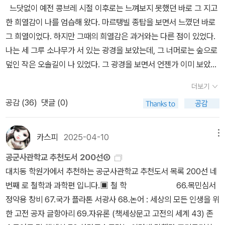
느닷없이 예전 콩브레 시절 이후로는 느껴보지 못했던 바로 그 지고
대표적 작품들은 읽어보고픈 생각이 있으나 실제 매우 어려운 책들이
적 연구가 초월적 분석학에서 우리를 충분히 확신시켰는데, 그런 명
한 희열감이 나를 엄습해 왔다. 마르탱빌 종탑을 보면서 느꼈던 바로
란 첫 페이지만 보고 책장을 덮지 않을까 심히 걱정이 되네요ㅋㅋㅋb
제들은 결코 가능한 경험 이상의 어떤 것으로 이끌 수 없다.(p855)
그 희열이었다. 하지만 그때의 희열감은 과거와는 다른 점이 있었다.
y caspi
<순수 이성 비판 2> 中 칸트는 순수 이성의 이율배반에서 '자유의
나는 세 그루 소나무가 서 있는 광경을 보았는데, 그 너머로는 숲으로
원인성'에 대한 여지를 남기면서 이성에 자유를 부여하고, 인간에게
덮인 작은 오솔길이 나 있었다. 그 광경을 보면서 언젠가 이미 보았던
자율성을 부여하면서 기존의 기독교 질서에서 벗어난 계몽주의(啓
광경이라는 생각을 떨칠 수 없었다. 과연 그와 똑같은 광경을 예전에
蒙主義 enlightenment)로 가는 길을 열게 된다. 아리스토텔레스
더보기
어디서 보았을까 하고 아무리 생각해 봐도 해답을 얻을 수 없었지만,
(Aristoteles, BC 385 ~ BC 323)의 원인론에 기반한 스콜라(sch
공감 (
36
)
댓글 (0)
언젠가 틀림없이 본 광경이란 느낌에는 의심의 여지가 없었다. 저 소
ola) 철학의 논리적 오류를 밝혀 이를 극복했다는 것에서 칸트 철학
나무들을 대체 어디서 봤단 말인가. 콩브레엔 오솔길이 저런 식으로
의 의의를 발견하게 된다. (A450)(B478) 사람들은, 세계에서 사
나 있는 경우가 없는데... 마차가 갈림길에 이르자 그 광경은 곧 시야
카스피
2025-04-10
메뉴
물들의 상태는 언제나 선행하는 것이므로, 세계에서 순차적인 계열은
에서 사라졌다. 그와 동시에, 세상에서 유일하게 진실한 듯이 보이는
단지 비교적인 시초를 가질 수 있을 뿐, 그러니까 세계 행정에서 계열
공군사관학교 추천도서 200선④
그 감정, 나를 진정으로 행복감에 휩싸이게 한 바로 그 순간으로부터
의 절대적인 시초가 가능하지 않다는 오해에 매여서는 안 된다. (예컨
대치동 학원가에서 추천하는 공군사관학교 추천도서 목록 200선 네
멀어져 버렸다. 멀리 떠나가는 마차는 마치 내 인생이 그러하다는 느
대) 만약 내가 지금 완전히 자유롭게, 자연 원인들의 필연적인 어떠한
번째 로 철학과 과학편 입니다.▣ 철 학 66.목민심서
낌을 주었다... <잃어버린 시간을 찾아서> 2권 中 화자는 예전 콩브
영향도 없이, 나의 의자에서 일어선다면, 시간상으로 볼 때 이 사건은
정약용 창비 67.국가 플라톤 서광사 68.논어 : 세상의 모든 인생을 위
레에서 마르탱빌 종탑을 보면서 지고한 희열감을 느꼈다. 반면, 세 그
단지 선행하는 계열의 계속이지만, 이 사건에서 무한히 계속될 자연
한 고전 공자 글항아리 69.자유론 (책세상문고 고전의 세계 43) 존
루 소나무가 서 있던 광경을 보면서는 익숙함 이외의 다른 의미를 찾
적 잇따름을 갖는 새로운 계열이 절대적으로 시작된다. 왜냐하면, [의