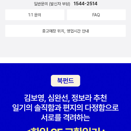
아닌, 의식과 대상을 인정하고 이들간의 지향적 상관관계를 체계적으
리고 말았소. 그 얼굴은 진짜 소녀의 얼굴이었소. 그대는 그녀가 살아
1544-2514
일반문의 (발신자 부담)
존재이든 나름대로의 체계성을 가지고 있기 때문이다. _ 박영욱, <데
질 수 있다는 데에 있다. _ 이양수, <롤스 & 매킨타이어 : 정의로운 삶
놓인다. '끝이 있다'와 공간에 대한 '정'은 이 구조에서 보이지 않는다.
로 해명한다는 점이 후설 현상학의 특징이다. 후설에 의하면 의식과
있다고, 곧은 행실이 막지 않는다면 움직이고 싶어한다고 믿었으리
리다 & 들뢰즈 : 의미와 무의미의 경계에서>, p113 들뢰즈의 기계 개
의 조건>, p83 마치 아인슈타인(Albert Einstein, 1879 ~ 1955)
1:1 문의
FAQ
'끝이 있다'를 부정하고, 논증을 '끝이 없다'로 마치는 이 구조는 무엇
대상간의 유동적이며 중첩되는 관계가 저마다 의미가 있기 때문에,
라. 그만큼 그의 작품에는 기술이 들어 있었소.(p477) (247 ~ 25
념은 '절단 coupure'과 '연결'이 의미로 해석된다. 이는 정신분석학
가 사고실험을 통해 상대성 이론을 고안해낸 것처럼, 로스는 사고실
을 말하는 것일까. 정, 시작이 없다. 반, 시작이 있다. 반, 끝이 없다. 이
우리는 이것을 '순수한' 관점에서 바라볼 수 있어야 한다. '환원'이라는
2) <변신이야기>10권 <퓌그말리온의 기도>中퓌그말리온이 마치
의 의식과 무의식, 욕망과 충동과 연관지어 볼 수 있다. 다만, 들뢰즈
험을 통해 이상적인 낙원인 엘리시움(Elysium)과 같은 이상 사회를
중고매장 위치, 영업시간 안내
는 '끝이 있다'는 존재에 대한 강한 부정이 아닐까. '끝이 있다'를 생략
방법을 통해 수많은 현상들 속에서 의미를 발견하는 것. 마치 스피노
진짜 사람처럼 만든 소녀의 얼굴은 칸트의 설명대로 자연으로부터 부
는 이러한 분석을 인간 심리에만 한정시키지 않고, 정치철학의 체계
생각해 낸다. 사익(私益)을 추구하지 않고 절대적인 사회법칙에 따
하면서 논증을 끝내지만, 논증에서 언급되지 않았다는 사실(언어적
자가 <에티카>에서 말한 '영원의 상 sub specie aelernitatis' 아래
여 받은 기예의 규칙 덕분에 자연을 잘 모사했을것이고(복제품), 이로
와도 연결시키며 분석대상을 넓혀간다. <안티 오이디푸스 L’Anti-Œ
라 운영되는 그런 이상사회를 꿈꾸는 롤스의 이론안에서 우리는 자유
표현)만으로 '끝이 있다'는 사실이 부정되지는 않기에, '칸트적 모
서 전체를 조망하는 것 같이 순수한 관점에 이르는 것을 후설은 목표
인해 오비디우스의 말처럼 퓌그말리온의 소녀상은 아름다움을 부여
dipe: Capitalisme et schizophrenie > <천개의 고원 Mille Plate
와 평등의 '이데아 Idea'를 발견할 수 있다. 또한, 이러한 이데아를 통
순'이 담긴 외침과 함께 '나의 사랑'은 끝나는 것이 아닐까. 그리고, 이
한다. 후설은 학문의 객관성을 확보하고자 되도록이면 주관적인 요
받았을 것이다. 그렇지만, 퓌그말리온의 소녀상은 아름다운 예술품이
aux: Capitalisme et Schizophrenie>은 이러한 관점에서 들뢰즈
해 보편타당한 법칙을 도출해낸다는 점에서 롤스와 플라톤(Platon,
러한 절절한 영원함에 대한 갈망이 없다면 사랑이 아닌 욕망이고, 이
소들을 배제해야 한다는 입장에 대해 통렬한 비판을 가한다. 다양한
지, 사람은 아니었다. 소녀상(像)은 퓌그말리온의 상상력을 구체화
를 바라볼 수 있는 책으로 생각된다. 들뢰즈는 기계론적이고 개념적
BC 428 ~ BC 348) 사이에 공통점을 찾을 수도 있으리라 생각된
로부터 욕망이 무한하다는 결론이 <환상록>에서 내려진다. 사랑은
관심들과 대상을 서로 다른 관점에서 바라보는 방식들 중에 무엇이
한, 인간의 모사품이었을 뿐이다. 이 지점에서 복제(複製)에 대해 말
인 체계를 '수목 樹木적인 것'이라고 부르고, 기계적이고 이념적인 체
다. 다만, 플라톤의 '동굴의 비유'에서 죄수는 빛을 찾기 위해 죄수 자
결코 끝나지 않을 것이라는 외침에 지쳐서, 나의 사랑은 끝난다. 그 외
가장 근본적이겠는가? 가장 근본적인 방식은 바로 우리가 마주하는
한 발터 벤야민(Walter Bendix Schonflies Benjamin, 1892 ~ 1
계를 '리좀 rhizome적인 것'이라고 부른다.(p125)... 수목은 수직적
신이 보고 있던 흐릿한 모습을 버리고 동굴 밖으로 나갔다면, 롤스의
침이 없다면, 그것은 사랑이 아니라 욕망일 따름이다. 즉, 욕망은 끝이
어떤 현상의 의미는 늘 다를 수 있음을 자각하는 태도, 즉 하나의 대상
940)의 <기술복제시대의 예술작품 Das Kunstwerk im Zeitalter
이며 위계적인 구조를 상징하며 통일성과 동질성을 특성으로 한다.
이론에서는 정의의 이데아를 위해 흐릿한 베일이 필요하다는 점은 다
없다는 것이지요. 이로써 칸트적 모순으로부터 도출된 사랑의 유한
이 각 관점과 상황에 따라 다르게 인식된다는 것을 이해하는 것이다.
seiner technischen Reproduziebarkeit>을 찾아보자. 1900년
반면, 땅속에서 수없이 줄기와 뿌리가 무한 증식하는 땅속줄기 식물
소 차이가 느껴진다. 롤스의 정의관은 적어도 다음 두 가지 근본원칙
성과 욕망의 무한성이 <환상록>에서 어떻게 증명되는가를 알 수 있
그것이 바로 '의미 현상'을 현상학적 관점에서 접근하는 태도이기도
전후에 기술적 복제는 그것이 전승된 예술작품 전체를 대상으로 만들
들을 보자. 리좀은 수평적이고 탈중심적이며, 무한한 생산성과 다양
에 기초한다. 1) 모두와 조화롭게 살 수 있는 평등권과 자유권이 구비
지만, 이에 대해 헤겔(Georg Wilhelm Friedrich Hegel, 1770 ~ 1
하다. 그리고 후설은 이러한 태도야말로 참된 의미의 객관성이라고
고 예술작품의 영향력에 심대한 변화를 끼치기 시작했을 뿐만 아니라
성, 개방성이 특징이다.(p126)... 들뢰즈와 가타리는 이러한 구분을
된 최상의 체제에서 동등한 자격을 갖는다. 2) 사회, 경제적 불평등은
831)은 분명 다음과 같은 문제를 제기할 것이다. 사랑이 유한하다는
말한다.(p71)... 후설은 의식과 대상을 분리해서 보는 것은 잘못이라
예술의 작업방식에서 독자적인 자리를 점유하게 될 정도의 수준에 도
파시즘과 전체주의는 구분에도 적용한다. 결론적으로 말하면, 파시즘
다음 두 가지 조건을 충족하는 범위 내에서 받아들여진다. 첫째는 모
사실이 사랑이 아닌 욕망이 무한하다는 것을 말할 수는 없다는. 배중