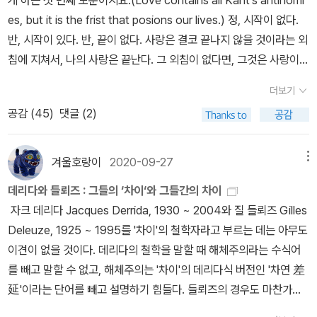
이엄(Benjamin Graham, 1894~1976)과 필립 피셔(Philip Fish
생각을 하게 된다. 작품 안에서 끊임없이 양 쪽을 방황하는 화자의 모
기억의 파편들이 모여 자아를 형성한다. 경험의 자극이 자아를 형성
예지자의 현존이 설령 증명되어 있다 해도, 우리가 그로부터 세계설
es, but it is the frist that posions our lives.) 정, 시작이 없다.
er, 1907~2004). 그레이엄이 <증권분석 Security Analysis>을
습은 여러 모습으로 변주되며 재현된다. 오데트에 대한 스완의 사랑
한다는 저자의 주장을 받아들인다면, 우리의 자아는 지금 이 순간도
비와 질서에서 합목적적인 면을 일반적으로 이해는 하겠지만, 결코
반, 시작이 있다. 반, 끝이 없다. 사랑은 결코 끝나지 않을 것이라는 외
통해 정량적 가치에 초점을 맞췄다면, 피셔는 <위대한 기업에 투자하
은 알베르틴에 대한 화자의 사랑으로 재현되지만, 스완에게 뱅퇴유의
끊임없이 새롭게 생성될 것이다. 경험은 기억으로 축적될 것이며, 이
그로부터 여느 특수한 시설과 질서를 도출할 권한이 없으며, 이런 것
침에 지쳐서, 나의 사랑은 끝난다. 그 외침이 없다면, 그것은 사랑이
라 Common Stocks and Uncommon Profits>를 통해 정성적
소나타가 고통으로의 회귀를 이끄는 예술이었다면, 화자에게 뱅퇴유
후 외부 자극의 변화에 대한 기쁨, 슬픔, 즐거움, 노여움 등의 반응은
이 지각되지 않는 곳에서는 그런 것을 대담하게 추론할 권한이 없을
아니라 욕망일 따름이다. 즉, 욕망은 끝이 없다는 것이지요. 탄생과 죽
가치에 주목한다. 보수적인 투자자는 자신이 관심을 갖고 있는 어떤
의 소나타는 보다 높은 예술로 이끄는 동력이라는 점에서 같지만 다
더보기
축적된 기억을 변화시킨다. 그렇게 굳어져가는 기억들이 만들어낸 결
것이다... 그래서 이 세 핵심 명제들이 우리의 앎에는 전혀 필요치 않
음의 고통은 동시에 외치지요. 인생이란 신비주의자들이 상상하는 것
업종이나 산업에 대해 현재 증권가에서 내리고 있는 평가의 본질이
른 변주다. 화자는 <잃어버린 시간을 찾아서> 전반을 통해 '예술'이라
공감 (
45
)
댓글 (2)
과물이 외부의 다른 사람들에게는 '~라는 사람'으로, '명사'로 인식되
으면서도 우리 이성에 의해 절실하게 추천되는 것이라면, 그것들의
과 같은 신성한 이성적 소산물은 아니지요, 그것은 비이성적 쓰라림
무엇인지 분명히 인식하고 있어야 한다. 보수적인 투자자는 이런 평
는 이데아를 찾는다. 그렇지만, 그것은 결코 감각적인 현실과 유리된
지만, 실상 그 사람의 존재는 '동사'로 변화하고 있다는 의미가 아닐
중요성은 실로 본래 오로지 실천적인 것에 관계해야 하는 것이다. (p
이지 단계적이고 질서정연한 하강도 아니지요. 그리고 폭포가 아니
가가 해당 산업의 펀더멘털이 보장하는 것에 비해 더 긍정적인지, 혹
이데아가 아니다. 현실을 딛고 이상을 추구해야 하며, 순간으로부터
까. 경험은 종종 유전자에 대한 대조로 간주된다. 그러나 '경험'은 다
929) <순수 이성 비판 2> 中 (A800)(B828) 자유에 의해 가능한
라, 여울이거나 소용돌이지요. _ W.B. 예이츠, <환상록> , p44 이
겨울호랑이
2020-09-27
메뉴
은 더 부정적인지를 판단하기 위해 끊임없이 조사해야 한다. _ 필립
영원을 끌어내야 하고, 법칙을 다시 일상으로 풀어야 한다는 점에서
양한 의미와 끝없는 암시들을 가진 복잡한 개념이다. 결과적으로, 경
모든 것은 실천적이다. 우리의 자유로운 의사를 행사하는 조건들이
페이퍼의 시작은 예이츠(William Butler Yeats, 1865 ~ 1939) 의
피셔, <보수적인 투자자는 마음이 편하다>, p76 거칠게 요약하면,
그는 플라톤의 '동굴의 비유' 안의 인물처럼 동굴 밖을 나가 태양을 보
데리다와 들뢰즈 : 그들의 ‘차이‘와 그들간의 차이
험의 역할은 유전자의 역할을 이해하는 것보다 더 어려울 수 있다. 그
경험적이면, 이성은 그 때 규제적 사용 외에 다른 것은 가질 수 없으
<환상록 A Vision>에 있는 '칸트적 모순 Kant's antinomies'과 관
그레이엄은 주당순이익에, 필립 피셔는 주가수익비율에 더 관심을 갖
고 다시 동굴 안으로 돌아와야 한다. 그리고 이 장면은 <되찾은 시간
자크 데리다 Jacques Derrida, 1930 ~ 2004와 질 들뢰즈 Gilles
러나 경험이 어떻게 뇌를 변화시키는지에 대해 더 넓게 이해할수록,
며, 오로지 경험적 법칙들의 통일을 이루는 데만 쓰일 수 있다. (p92
련된 서재 이웃분이신 북다이제스터님과의 문답으로부터 시작되었
는다고 볼 수 있겠다. 그레이엄이 기업의 절대가치를 파악해서 잔여
>에서 게르망트 공작의 파티를 통해 재현된다. 오랜만에 다시 찾은
Deleuze, 1925 ~ 1995를 '차이'의 철학자라고 부르는 데는 아무도
그것이 어떻게 정신질환에 기여하는지를 더 잘 설명할 수 있을 것이
9) <순수 이성 비판 2> 中 칸트는 기존 형이상학의 세 대상 중 영혼
다. 어제 작성한 답글을 고쳐보기도 했지만, 여전히 마음에 들지 않아
자산의 유무를 파악해서 지지 않는 투자를 추구한다면, 피셔는 기업
게르망트의 살롱, 그곳에서 화자는 시간에 의해 끔찍하게 일그러지고
이견이 없을 것이다. 데리다의 철학을 말할 때 해체주의라는 수식어
다. 우리가 보았듯이 경험들은 뇌에 영향을 미쳐 학습 동안 하나 또는
과 신에 대해 인식할 수 없음을 말하지만, 이들과는 달리 의지는 일정
먼 댓글로 작성해 본다. 예이츠가 <환상록>에서 언급한 '칸트적 모
의 상대가치를 끊임없이 높일 수 있는 활동에 주목한다. 그런 면에서
늙어버린 '그림자' 이자 '유령'들이다. 화자는 그들을 더 이상 알아보지
를 빼고 말할 수 없고, 해체주의는 '차이'의 데리다식 버전인 '차연 差
여러 시스템들에서 시냅스 변화로서 저장되는데, 이것이 바로 시냅스
한 조건하에서 자유로울 수 있다고 말한다. 그래서 이로부터 '실천적
순'은 무엇일까? 칸트(Immanuel Kant, 1724 ~ 1804)는 <순수이
이들의 차이는 절대성과 상대성의 차이이기도 하다. 보수적인 투자
못하지만, 파티에 들어서기 전 '불균형한 보도블록', '찻잔 소리', '별처
延'이라는 단어를 빼고 설명하기 힘들다. 들뢰즈의 경우도 마찬가지
가소성 또는 학습과 기억에 대한 연구가 왜 중요한지를 보여 준다. _
인 자유' 안에서 도덕 법칙을 찾아내서 자신의 도덕철학을 세우게 된
성비판 Kritik der reinen Vernuft >에서 순수이성비판 중 초월적
의 첫 번째 영역을 간단히 말하자면 생산과 마케팅, 연구개발, 재무 관
럼 빛나는 냅킨' 등을 통해 마르탱빌 종탑에서와 같은 희열을 다시 엿
다. 들뢰즈의 철학을 집약적으로 드러내는 단어 하나를 선택해야 한
조지프 르두, <시냅스와 자아>, p490 칸트는 <순수이성비판>에
다. <판단력 비판>의 주제이기도 한 '나는 무엇을 희망해도 좋은가?'
변증학에서 순수 이성의 이율배반을 말한다. 우주론적 이념 체계 안