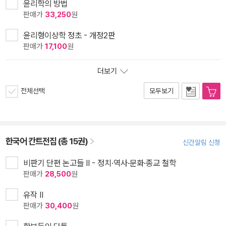
윤리학의 방법
판매가
33,250
원
윤리형이상학 정초 - 개정2판
판매가
17,100
원
더보기
전체선택
모두보기
한국어 칸트전집 (총 15권)
신간알림 신청
비판기 단편 논고들 II - 정치·역사·문화·종교 철학
판매가
28,500
원
유작 II
판매가
30,400
원