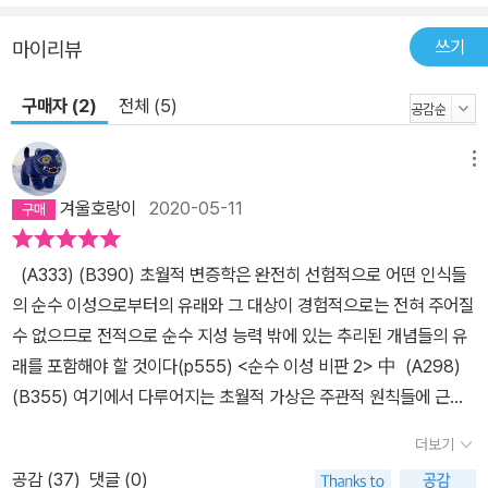
쓰기
마이리뷰
구매자 (2)
전체 (5)
메뉴
겨울호랑이
2020-05-11
(A333) (B390) 초월적 변증학은 완전히 선험적으로 어떤 인식들
의 순수 이성으로부터의 유래와 그 대상이 경험적으로는 전혀 주어질
수 없으므로 전적으로 순수 지성 능력 밖에 있는 추리된 개념들의 유
래를 포함해야 할 것이다(p555) <순수 이성 비판 2> 中 (A298)
(B355) 여기에서 다루어지는 초월적 가상은 주관적 원칙들에 근거
하고 있으면서도 그것들을 객관적인 것으로 슬쩍 바꿔치기 하는, 자
더보기
연스럽고 불가피한 환상이니 말이다.(p527) <순수 이성 비판 2>
공감 (
37
)
댓글 (0)
中 <순수 이성 비판2 Kritik der reinen Vernuft 2>에서는 초월적