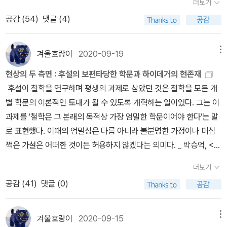
더보기
리라는 기본적인 분야에서 경쟁력 있는 탁월한 경영 능력을 갖추고
보면서 '진실'을 직시할 수 있었다. 그리고, 이것은 바로 예술의 '변증
다면 그것은 마땅히 '차이'가 될 것이다. _ 박영욱, <데리다 & 들뢰즈
서 감성(Sinnlichkeit)을 통해 정보를 받아들이고, 지성 (Verstand)
라는 질문과 답을 통해 칸트는 우리가 윤리적으로 행위해야 하는 이
에서 초월적 이념으로 순수 이성에 대해 정립(定立)과 반정립(反定
공감 (
54
)
댓글 (4)
있어야 한다는 점이다. 이 같은 첫 번째 영역은 결국 결과의 문제다.
법적 종합'이 이루어지는 순간이다. 보다 상세한 내용은 <되찾은 시
: 의미와 무의미의 경계에서>, p18 데리다와 들뢰즈 철학 입문서인
을 통해 사고하며, 이성 (Vernunft)을 통해 지식 전체를 종합화함을
유를 제시한다. (A805)(B833) 나의 이성의 모든 관심(즉 사변적 관
立)이 넷째 이율배반에 이르기까지 펼쳐진다. 이 중에서 예이츠의 <
반면 두 번째 영역은 무엇이 이런 결과를 만들어냈으며, 더욱 중요한
간>의 리뷰에서 정리하기로 하자. 결국, 앞서 말한 한 단락은 메제글
<데리다 & 들뢰즈 : 의미와 무의미의 경계에서>는 두 철학자들의 공
말한다. 그리고, 이러한 틀에서 근대철학에서는 감성, 지성, 이성를 정
심 및 실천적 관심)은 다음의 세 물음으로 통합된다. 1. 나는 무엇을
환상록>과 관련해서는 첫째 상충이 내용상 관련있어 여기에 옮긴
것은 앞으로도 이런 결과를 계속해서 만들어내기 위해서는 무엇인 필
리즈를 거쳐 게르망트에 이르는 프루스트 예술론의 변증법적 종합을
통된 주제인 '차이'로부터 이들 철학의 전반을 살피는 방향으로 나간
의하고 이들의 역할에 대한 다양한 논의가 있어왔다. 마치 '겨울호랑
겨울호랑이
2020-09-19
메뉴
알 수 있는가? 2. 나는 무엇을 행해야만 하는가? 3. 나는 무엇을 희망
다. 순수 이성의 이율배반, 초월적 이념들의 첫째 상충 A426 B454
요한가에 관한 것이다. _ 필립 피셔, <보수적인 투자자는 마음이 편하
그렸다는 점에서 매우 인상 깊게 다가온다...
다. 두 철학자 모두 '차이'를 다루다는 점에서는 공통적이지만, 데리다
이'라는 사람에 대해 규정짓듯. <시냅스와 자아>는 뇌과학을 통해 존
해도 좋은가? 첫째 물음은 순전히 사변적이다. 우리는 이 물음에 대
정립 : 세계는 시간상 시초를 가지고 있으며, 공간적으로도 한계에 둘
현상의 두 측면 : 후설의 보편타당한 학문과 하이데거의 현존재
다>, p24 다른 한편으로 이것은 수치를 해석하는 지성(知性)과 기
는 보다 '기호 - 대상' 이라는 언어 측면에 초점을 맞추었다면, 들뢰즈
재의 규정을 새롭게 한다. '명사'의 틀이 아닌 물리화학적 변화를 통해
해 가능한 모든 답변들을 남김없이 파헤쳤으며, 마침내 이성이 충족
러싸여 있다. 증명 : 왜 그러한가. 세계가 시간상 아무런 시초도 갖지
후설이 철학을 연구하며 평생의 과제로 삼았던 것은 철학을 모든 개
업에 열광하는 감성(感性)의 문제이기도 하다. 그리고, 어느 지점에
는 '전체 - 부분'이라는 관점에서 체계 측면에 중점을 둔다는 면에서
존재의 의미를 밝히는 것. 그것이 이 책이 주는 의미가 아닌가를 생각
할 수밖에 없고, 만약 이성이 실천적인 것을 주목하지 않는다면, 또한
않는다고 가정해 보라. 그러면 모든 주어진 시점에 이르기까지 영원
별 학문의 이론적인 토대가 될 수 있도록 개혁하는 일이었다. 그는 이
서 자신의 지향점을 찾아가야 할 지를 결정해야 할 이성(理性)을 파
는 이들 사상에 차이가 있다. 데리다는 우리의 가장 일반적인 표상
해본다.易與天地準，故能彌綸天地之道。仰以觀於天文，
만족할 이유도 갖게 되는 답변을 발견하였다.(p933)... 둘째 물음은
이 경과한 것이다. 다시 말해 세계에서 사물들의 연이어 잇따른 상태
과제를 '철학은 그 본래의 목적상 가장 엄밀한 학문이어야 한다'는 말
악하는 문제는 바로 자신의 투자철학이 될 것이다. 필립 피셔의 장기
체계인 '언어'가 이러한 목소리를 어떻게 억압해왔는가를 밝힘으로써
俯以察於地理。是故知幽明之故，原始反終，故知死生之
순전히 실천적이다. 이 물음은 실천적인 것으로서 순수이성에 속하기
들의 무한 계열이 흐른 것이다. 그러나 계열의 무한성은 계열이 순차
로 표현했다. 이때의 엄밀성은 다름 아니라 불분명한 가정이나 미심
투자라는 철학은 끊임없이 PER을 높은 수준으로 유지할 수 있는 가
지금까지 왜곡된 서구의 사상을 거침없이 비판한다. 한편 들뢰즈는
說。精氣爲物，游魂爲變，是故知鬼神之情狀 역의 이치는
는 하나, 그럼에도 초월적이지는 않고 도덕적이다. 그러니까 그것은
적으로 연이은 종합에 의해서 결코 완결될 수 없는 데에 성립하는 것
쩍은 가설은 어떠한 것이든 허용하지 않겠다는 의미다. _ 박승억, <후
능성에서 비롯된다. 내용이 없는 사고는 공허하고, 개념이 없는 직관
표상주의를 정면으로 거부하고 표상주의에 의해 억압된 존재들의 다
천지를 준거로 삼는다. 그래서 역과 천지는 항상 대등하다. 그러므로
우리 비판 그 자체에게 일거리일 수는 없다... 셋째 물음, 곧, '무릇 내
이다. 그러므로 무한히 흐른 세계 계열은 불가능하며, 그러니까 세계
설 & 하이데거 : 현상학, 철학의 위기를 돌파하라>, p28 하이데거가
은 맹목적이기에 시장에서 제대로 인정받지 못하는 주당순이익은 저
양하고 차별적인 목소리에 귀를 기울이는 철학의 방법론을 제시하고
역은 천지의 도에 구석구석 아니 엮여 들어간 것이 없다. 역은 천지간
더보기
가 행해야 할 것을 행한다면, 나는 그 때 무엇을 희망해도 좋은가?' 라
의 시초는 세계 현존의 필연적 조건이다. 이것이 우선 증명되었다. 첫
보기에 종래의 철학은 존재를 늘 존재자처럼 다루었다. 바꾸어 말하
평가될 것이고, 주당순이익 없이 과열된 주가수익비율은 광기에 빠지
자 한다. _ 박영욱, <데리다 & 들뢰즈 : 의미와 무의미의 경계에서>,
에 꽉 차 있다. 역을 창조한 성인은 우러러보아 하늘의 질서를 체관하
공감 (
41
)
댓글 (0)
는 물음은 실천적이면서 동시에 이론적이다. 그래서 실천적인 것은
째 상충에서 칸트는 정립에서 시간과 공간적으로 세계가 한계를 갖는
면, 이 세상의 모든 대상들은 다 존재자, 즉 '있는 것'들이다. 그런데 그
기 십상이기에 이들 모두가 중요한 것은 물론이겠지만. 리스크와 그
p31 들뢰즈는 우리가 일반적으로 '개념'으로 인식하고 있는 것이 실
고, 굽어보아 땅의 이치를 체찰하였다. 그러함으로써 우주의 어둠과
단지 이론적인 물음의 답변을 위한 실마리로서, 만약 이 물음이 높이
다는 사실을 시간이 '기준 시점으로부터 이어진다'는 특성에 기초해
존재자들이 '있는 것'이기 위해서는 언제나 '존재', 즉 '있음'이 어떤 식
에 상응하는 보상이라는 측면에서 보자면 장기적인 투자가 훨씬 유리
상은 존재의 모든 것을 담고 있지 못한다고 생각한다. 개념 이라는 것
밝음의 까닭을 깨달았다. 그리고는 시원을 탐구하여 종료되는 곳으로
올라가면, 사변적 물음에까지 이른다.(p934) <순수 이성 비판 2>
증명한다. 이어지는 반정립에서는 시간과 공간이 한계를 갖지 않는다
으로든 전제되어 있다. 그래서 전통적으로는 '존재'를 '존재자를 존재
하다. 종합하면 단순히 수학적으로 생각하더라도 확률은 물론 리스크
겨울호랑이
2020-09-15
메뉴
은 널리 받아들여진 도식에 맞는 부분만을 설명하는 것으로, 아직까
돌아가 그 과정을 다 파악하였다. 그러니 자연히 죽음과 삶에 관한 모
中 (A807)(B835) 도덕적 통일이 가능해야만 한다. 이성의 사변적
는 사실을 증명한다. 시간은 무로부터의 창조(Creatio ex nihilo)가