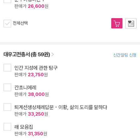
판매가
26,600
원
전체선택
대우고전총서 (총 59권)
신간알림 신청
인간 지성에 관한 탐구
판매가
23,750
원
칸초니에레
판매가
38,000
원
퇴계선생상제례답문 - 이황, 삶의 도리를 말하다
판매가
33,250
원
래 모음집
판매가
31,350
원