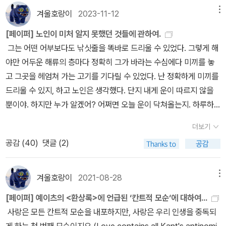
홍신문화사 90.전쟁이 발명한 과학기술의 역사 도현신 시대의창 91.
가, 감각적인 메제그리즈 쪽을 이번에는 직관/경험으로, 영속적인 게
ng-term potentiation)를 유발하게 되고, 그 결과 형성된 기억들의
겨울호랑이
2023-11-12
메뉴
기로부터(스스로) 규정하는 능력이 내재해 있으니 말이다.(p725) <
카오스 : 새로운 과학의 출현 [20주년 기념판] 제임스 글릭 92.뇌 :
르망트 쪽을 개념/지성으로 대치시킬 수 있을 것이다. 이는, '영속
축적을 통해 자아(自我)는 형성된다. 모든 유전자들의 효과는 후성
순수 이성 비판 2> 中 칸트는 초월적 변증론에 이어 초월적 방법론
생각의 출현 박문호 휴머니스트 93.눈먼 시계공 리처드 도킨스 사이
[페이퍼] 노인이 미처 알지 못했던 것들에 관하여.
성'을 추구하는 행위 자체가, 덧없이 스러지는 '감각(직관)'에 '형식(개
적으로 나타난다. 말하자면 그것은 내부의 화학적 환경 안에서 여러
에서 자신이 제시한 진정한 형이상학을 세울 수 있는 방법에 대해 설
언스북스 94.코스모스 [보급판] 칼 세이건 사이언스북스 95.이중나
그는 어떤 어부보다도 낚싯줄을 똑바로 드리울 수 있었다. 그렇게 해
념)'과 '의미(지성)'를 부여하려는 이성적 작업이기 때문이다. 이전 페
유전자들에 의해 만들어지는 단백질들 간의 상호작용에 의한 것일수
명한다. 순수 이성의 훈육, 규준, 건축술, 역사로 이어지는 칸트의 초
선 제임스 왓슨 궁리 96.우주의 통찰 앨런 구스 와이즈베리 97.객관
야만 어두운 해류의 층마다 정확히 그가 바라는 수심에다 미끼를 놓
이퍼 : 감각의 향연 https://blog.aladin.co.kr/winter_tiger?Com
도 있고, 외부환경의 자극이 시냅스 활동을 유발하고 이것이 다시 단
월적 방법론을 통해 우리는 도덕에 기반한 형이상학의 새로운 길을
성의 칼날 찰스 길리스피 이필렬 98.엔트로피 제레미 리프킨 세종연
고 그곳을 헤엄쳐 가는 고기를 기다릴 수 있었다. 난 정확하게 미끼를
munityType=AllView&page=2&cnt=4060 다시 칸트의 명제로
백질을 만드는 유전자들을 유도하는 것일 수도 있다. 유전자들에 의
발견하게 된다. (A798)(B826) 이성이 이 최종 목적에 도달하건 못
구원 공사 추천 목록중 철학과 과학편중 그나마 철학편은 논어나 장
드리울 수 있지, 하고 노인은 생각했다. 단지 내게 운이 따르지 않을
돌아가서 직관과 개념에 각각 메제글리즈와 게르망트를 대입시키면
해 만들어지는 단백질들은 다시 시냅스에서의 신경활동을 조절한다.
하건, 그것에 대해서 다른 모든 목적들은 단지 수단 가치만을 갖는다.
자,꿈의 해석처럼 일부 읽어본 책이나 목민심서나 순수이성비판같은
뿐이야. 하지만 누가 알겠어? 어쩌면 오늘 운이 닥쳐올는지. 하루하
다음과 같이 변화시킬 수 있다. 그리고 이로부터 우리는 화자가 알지
_ 조지프 르두, <시냅스와 자아>, p166 시냅스전세포에서 분비된
이 최고의 목적들은 이성의 자연본성에 따라, 어떤 보다 상위의 관심
귀동냥으로 들은 책 제목이라도 있으나 과학편중엥서 읽은 책은 코스
루가 새로운 날이 아닌가. 물론 운이 따른다면 더 좋겠지. 하지만 나로
못했던 마르탱빌 종탑에서 느꼈던 희열이, 세 그루 소나무에서는 나
글루타메이트는 암파 수용체와 NMDA 수용체 모두와 결합한다. 암
에 종속하지 않은 인간성의 관심이 통합되도록 촉진하기 위해, 다시
더보기
모스가 유일할 정도로 ㅎㅎ 과학 분야에서 매우 무지하단 생각이 듭
서는 그보다는 오히려 빈틈없이 해내고 싶어. 그래야 운이 찾아올 때
타나지 않았는지 알 수 있다. '개념 없는 메제글리즈 쪽은 맹목적이고,
파 수용체와 결합하면 시냅스후세포가 활동전위를 발화하게 되는데,
금 통일성을 가져야만 할 것이다. 이성의 사변이 초월적 사용에서 마
공감 (
40
)
댓글 (2)
니다.그나저나 공사에서 이 책들이 모두 추천도서라니 공사생들이 모
그걸 받아들일 만반의 준비를 갖추고 있게 되거든. _ 어니스트 헤밍웨
직관 없는 게르망트 쪽은 공허하다.' 화자는 마르탱빌 종탑에서 느꼈
보통 세포들이 발화하는 것은 대개 바로 이 과정에 의해서다. 글루타
침내 귀착하는 궁극의도는 세 가지 대상, 곧 의지의 자유, 영혼의 불사
두 다 읽지 않겠지만 그래도 역시나 우리 군의 엘리트답게 여러 방면
이, <노인과 바다>, p38/228 주가 Price = 주당순이익 EPS * 주
던 감각을 글쓰기를 통해 해석하고 번역하는 데 성공하면서 희열을
메이트와 결합된 암파 수용체에 의해 시냅스 후 세포가 활성화되어
성, 그리고 신의 현존에 관한 것이다. [첫째로,] 의지는 자유로울 수도
의 책들을 다양하게 읽게 하는군요.<계속>
가수익비율 PER. 주당순이익이 기업이 갖고 있는 실력이라면, 주가
느낄 수 있었지만, 세 그루 소나무에서는 감각을 인식하는 데 그쳤고,
겨울호랑이
2021-08-28
메뉴
활동전위를 만들어 내게 되면 NMDA 수용체의 차단이 제거되며, 글
있다. 그렇다 해도, 이것은 우리 의욕의 예지적 원인에만 관계할 수 있
수익비율은 이러한 실력에 대한 시장의 평가를 말한다. 전자가 객관
이를 예술적으로 승화시키지 못했다. 그 결과 감각은 예술적 승화에
루타메이트가 이 수용체 통로를 열어 칼슘이 세포 속으로 들어올 수
다... 둘째로, 영혼의 정신적 자연본성이 통찰될 수 있다 해도, 그것에
[페이퍼] 예이츠의 <환상록>에 언급된 ‘칸트적 모순‘에 대하여...
적이고 절대적인 점수라면, 이 점수에 등급(degree)을 부여하는 것
실패하고 멀리 떠나가버린 것이 아닐까. 결국 프루스트(화자)에게 예
있게 해준다. 그 결과로 LTP가 일어난다. _ 조지프 르두, <시냅스와
서 이생의 현상들에 대한 어떤 설명근거를 기대할 수도 없고, 미래 상
사랑은 모든 칸트적 모순을 내포하지만, 사랑은 우리 인생을 중독되
이 후자라 할 수 있을 것이다. 가장 유명한 가치투자들인 벤저민 그레
술로 가는 길은 메제그리즈와 게르망트로 가는 변증법적 종합이라는
자아>, p249 저자에 따르면 시냅스의 연결을 통해 만들어진 수많은
태의 특수한 성질에 대해 기대할 수도 없다.(p928)... 셋째로, 최고
게 하는 첫 번째 모순이지요.(Love contains all Kant's antinomi