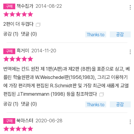
책수집가
2014-08-22
메뉴
2편이 더 두껍다
공감 (
1
)
댓글 (0)
흑거미
2014-11-20
메뉴
번역에는 칸드 원전 제 1판(A판)과 제2판 (B판)을 표준으로 삼고, 베
를린 학술원판과 W.Weischedel판(1956,1983), 그리고 이용하기
에 가장 편리하게 편집된 R.Schmidt판 및 가장 최근에 새롭게 교열
편집된 J.Timmenmann (1998) 등을 참조하였다
공감 (
1
)
댓글 (0)
북마스터
2020-06-28
메뉴