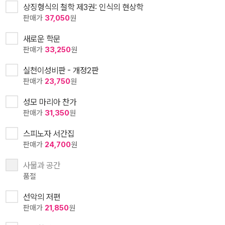
상징형식의 철학 제3권: 인식의 현상학
판매가
37,050
원
새로운 학문
판매가
33,250
원
실천이성비판 - 개정2판
판매가
23,750
원
성모 마리아 찬가
판매가
31,350
원
스피노자 서간집
판매가
24,700
원
사물과 공간
품절
선악의 저편
판매가
21,850
원