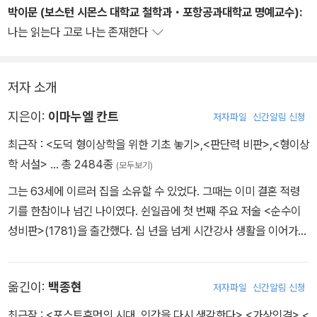
박이문 (보스턴 시몬스 대학교 철학과・포항공과대학교 명예교수):
나는 읽는다 고로 나는 존재한다
저자 소개
지은이:
이마누엘 칸트
저자파일
신간알림 신청
최근작 :
<도덕 형이상학을 위한 기초 놓기>
,
<판단력 비판>
,
<형이상
학 서설>
… 총 2484종
(모두보기)
그는 63세에 이르러 집을 소유할 수 있었다. 그때는 이미 결혼 적령
기를 한참이나 넘긴 나이였다. 쉰일곱에 첫 번째 주요 저술 <순수이
성비판>(1781)을 출간했다. 십 년을 넘게 시간강사 생활을 이어가다
46세가 돼서야 자기 고향에 있는 쾨니히스베르크 대학의 철학과 교
수가 될 수 있었다. 평범한 서민의 아들이었으며, 젊어서 두각을 나타
옮긴이:
백종현
저자파일
신간알림 신청
낸 인물도 아니었고, 부와 명예를 위해 활발하게 활동한 사람도 아니
었다. 그러나 칸트는 늦은 나이에 빛을 내기 시작한 천재였다. 소크라
최근작 :
<포스트휴먼의 시대, 인간을 다시 생각한다>
,
<가상인격>
,
<