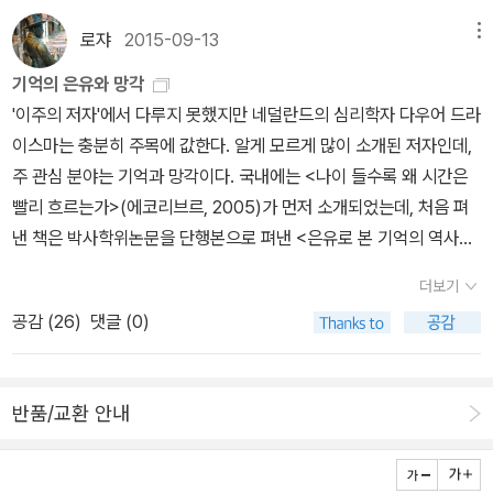
일은 반복된다. 기억의 역사가 남긴 교훈이자, 망각의 바다 위에 떠 있
가 없다. (음? 그런데 서로 출판사가 다르네요) [세상물정의 사회학]
며, 그 기억 속에 잠재해 있던 언어적, 문화적, 계급적 갈등 양상 역시
는 기억의 운명이 아닐 수 없다.
의 저자인 노명우는 책의 첫머리 추천사에서 '전문가 바보' 되지 않기
로쟈
2015-09-13
메뉴
풀어낸다. 배우는 기억술, 기억과 예술, 기억과 매체, 개인적 기억과
위한 긴급처방으로 '융합'을 권하고 융합의 한 가지 형태로 해결해야
집단기억, 역사적 기억 간의 관계, 기억들 간의 투쟁, 기억과 망각 등
기억의 은유와 망각
하는 문제가 놓인 테이블에 전문가들을 모으는 방법을 시도하길 권한
기억과 관련된 온갖 문제들을 무대 위로 소환하며, 이러한 문제들을
'이주의 저자'에서 다루지 못했지만 네덜란드의 심리학자 다우어 드라
다. 그래서 '세상물정'이라는 공통의 질문이 놓여 있는 테이블에 사회
다루는 데 있어 연극이라는 예술이 얼마나 탁월한 역할을 할 수 있는
이스마는 충분히 주목에 값한다. 알게 모르게 많이 소개된 저자인데,
학자로서 물리학자와 만나 세상물정에 대해 대화를 나누고 그에 대해
지 설득력 있게 제시한다. 기억의 이면에 놓인 망각은 등장인물이자
주 관심 분야는 기억과 망각이다. 국내에는 <나이 들수록 왜 시간은
물리학자가 물리학의 관점으로 쓴 책이 바로 이 책이다. 목차와 미리
연출가 겸 배우의 할머니가 겪었던 치매가 암시하듯이, 일차적으로
빨리 흐르는가>(에코리브르, 2005)가 먼저 소개되었는데, 처음 펴
보기로 내용 검증! 나 같은 '물리학 바보'도 흥미롭게 읽을 수 있는 책
신체적 노화와 질병과 관련되기도 하지만, 다른 한편으로 오늘날 인
낸 책은 박사학위논문을 단행본으로 펴낸 <은유로 본 기억의 역사>
이 분명하다.2. 은유로 본 기억의 역사 (다우어 드라이스마/에코리브
간에게 신체의 연장체가 돼 버린 전자기기에게 기억하는 능력 혹은
(에코리브르, 2015)다. <기억의 메타포>(에코리브르, 2006)라고
르/2015-09-10)출판사의 소개를 빌리자면 이 책은 '은유'라는 관점
더보기
기억할 권리를 빼앗기고 있는 상황과도 맞닿으며, 나아가 기억의 예
소개되었다가 이번에 다시 나왔다(심리학 박사학위논문이 교양서로
을 통해 기억심리학의 역사를 흥미롭게 재구성한 책으로 이 책에서
공감 (
26
)
댓글 (0)
술인 연극이 오늘날 처한 위기와도 연관된다. 고대 시인 호메로스가
읽힌다는 것도 드문 일 아닌가). '수준' 있는 책이라는 뜻도 된다. 드
은유는 기억의 역사를 새로운 눈으로 바라보게 해주는 유용한 도구로
무사 여신에게 의탁하여 서사시를 읊었다는 것이 신화가 돼 버린 오
라이스마의 박사 학위 논문이자 첫 번째 저술로, 은유라는 독창적인
서 재발견된다고 한다. 그중에서도 왜 '은유'냐면 기억은, 아니 마음의
늘날의 이런 상황에서 시를 암송한다는 것, 더 나아가 무대 위에서 기
관점을 통해 기억심리학의 역사를 흥미진진하게 재구성한다. 은유는
세계는, 비유의 힘을 빌리지 않고는 설명할 수 없는 대상이기 때문이
반품/교환 안내
억을 바탕으로 일회적인 공연을 한다는 것은 이제 고리타분하고 시대
기억의 역사를 새로운 눈으로 바라보게 해주는 유용한 도구로서 재발
라고. 마음을 사로잡는 매혹적인 책소개가 아닐 수 없다! 미리보기를
착오적인 일이 돼버린 걸까? 온갖 멀티미디어 장비를 동원한 이 마술
견된다. 밀랍판에서부터 책, 사진, 컴퓨터, 홀로그램에 이르기까지 은
통해 책의 앞부분에서 '프로이트의 신비스런 글쓰기 판'을 읽는다면
같은 연극에서 르파주가 전달하고자 하는 대체 불가능한 본질적인 연
유의 주된 원천은 정보를 저장하기 위해 개발된 기술 및 도구들이었