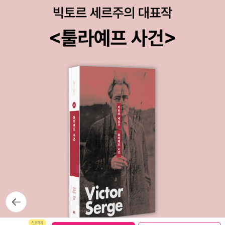
기대가 된다. (이 책이 경제 카테고리가 아니라 사회 카테고리에 들어
무한히 재생, 반복 가능한 영화가 보여줄 수 없는 연극의 일회적 경험
있어 쾌재를 불렀지만 신간평가단 중 누구도 추천하지 않을 듯 ㅜㅡ
이 가진 힘과, 그 힘의 원천인 인간의 기억, 그것을 경험하면서 관객이
ㅜ)5.자연이 보내는 손익 계산서 (토니 주니퍼/갈라파고스/2015-0
받는 고유한 감동은 대체 불가능한 것이다.'Hello Fred, it's Robert
9-03)상쾌한 공기 한 숨의 가격은? 흙 한 줌의 가격은 얼마? 우리는
here. I know there's not enough space on your answering
자연이 제공하는 서비스를 무한정 공짜에 무한 리필 서비스가 가능하
machine to leave a long message, but still, it's probably qui
다고 생각하는 무책임한 경향이 있다. 무분별한 개발로 인해 얻는 이
te a bit more time than you spent summing up my entire ca
득만 생각하고 자연이 파괴되었을 때 입을 피해가 얼마나 막대할 지
reer. So let me ask you this: Does thirty-five years in the th
에 대해서는 막연하기만 해서 대부분 생각조차 하지 않는다. 이 책은
eatre mean nothing at all? If something has never been ele
거기에 구체적인 사례와 수치를 더해서 우리에게 경각심을 심어준다.
ctronically or digitally recorded, does that mean it never exi
이 책은 '자연에서 어느 것 하나만 잡아당기면 나머지 세상 전체가 딸
sted? If so, then the fundamental philosophical question is
려온다.'고 말한 존 뮤어의 말에 유의하고, 그까짓 조그만 굴, 인도독
this: If a tree falls in the forest, and no one is there to recor
수리, 땅벌, 박새에게 눈을 돌려보자고 말한다. 이 책을 읽고 나면 삶
d it on their goddamn iPhone, does it make a sound? Am I t
과 자연과 경제를 바라보는 시각이 180도 달라질 것이라며.
o understand that a five-minute cameo on a Radio-Canad
a comedy show is worth more than thirty-five years in the
뒤로가
theatre business? Or was that the only clip you had in your
기
archives?' (Lepage, Robert, 887: A Play, trans. Louisa Blair,