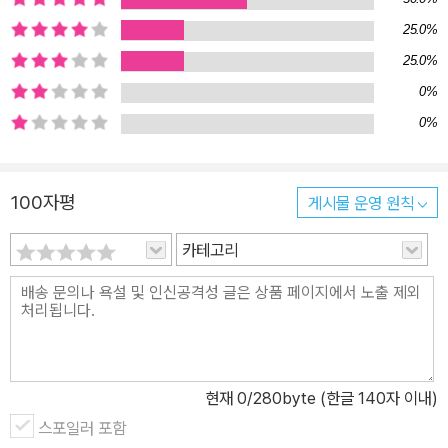
는 기억의 역사를 새로운 눈으로 바라보게 해주는 유용한 도구로서
재발견된다. 그런데 왜 ‘은유’인가? 기억은, 아니 마음의 세계는, 비유
25.0%
의 힘을 빌리지 않고는 설명할 수 없는 대상이기 때문이다. 은유, 기억
25.0%
의 비밀에 다가서는 열쇠 여러 시대에 걸쳐 철학자와 심리학자들은
0%
기억을 이해하기 위한 방편으로 은유를 사용해왔다. 이 책은 고대로
0%
부터 현대에 이르기까지 그런 기억의 은유를 찾아나서는 여정이다.
기억 이론의 역사는 기억을 설명하기 위해 사용한 은유의 역사이기도
했다. 플라톤의 ‘새장’, 아우구스티누스의 ‘동굴’과 ‘궁전’, 플러드의
100자평
게시물 운영 원칙
‘기억 극장’, 카루스의 ‘미궁’, 프로이트의 ‘신비스런 글쓰기 판’, 그리고
카테고리
현대에 와서 기억의 은유는 신기술에 경도된다. 드레이퍼의 ‘사진’, 귀
요의 ‘축음기’, 판 헤이르던과 프리브램의 ‘홀로그램’, 러멜하트의 ‘신
경망’. 기억을 수식하고 심지어 대체하는 이 은유들은 기억과 망각에
대한 인류의 생각을 반영한다. 수사학에서 ‘은유’는 “원관념은 숨기고
보조관념만을 드러내어 표현하려는 대상을 설명하는 표현법”이다.
그런데 기억에 관한 은유의 역사에서 주목할 점은 은유가 단순한 보
현재
0
/280byte (한글 140자 이내)
조관념에 머물지 않는다는 데 있다. 말하자면 일종의 역전(逆轉) 현
스포일러 포함