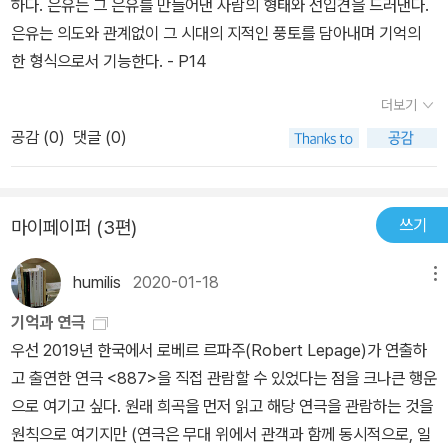
키는 ‘신비스런 글쓰기 판’ 은유를 사용해, 기억의 흔적이 표면상으로
하다. 은유는 그 은유를 만들어낸 사람의 형태와 선입견을 드러낸다.
는 보이지 않아도 그 심층부에는 남아 있다고 했다. ‘신비스런 글쓰기
은유는 의도와 관계없이 그 시대의 지적인 풍토를 담아내며 기억의
판’은 당시에 실제 개발된 쓰기 도구로, 아랫부분에 밀랍층이 있고 그
한 형식으로서 기능한다. - P14
위를 밀랍 종이 한 장과 셀룰로이드 한 장으로 덮은 도구였다. 셀루로
더보기
이드에 글자를 쓰면 글자가 밀랍 종이 위에 나타나고 종이를 걷어내
공감 (
0
)
댓글 (0)
면 백지 상태로 돌아가지만, 밀랍층에는 그 흔적이 그대로 보존된다.
프로이트는 우리의 정신 기관이 지각 기능을 수행하는 방식이 이와
같다고 했다. 1970년대에 신경심리학자 칼 프리브램은 빛의 저장.재
생에 관한 당대 최첨단 기술인 홀로그램을 시각기억에 대한 은유로
쓰기
마이페이퍼 (3편)
사용했다. 인광체와 홀로그램, 이 두 가지는 시각 자극의 처리 연구에
서 지대한 역할을 했으며 시각 경험의 저장에 관한 이론으로까지 이
humilis
2020-01-18
메뉴
어졌다. 이처럼 플라톤에서부터 현대의 신경망 연구자에 이르기까지
기억과 연극
연대기적으로 살펴보면, 기억의 은유가 점차 기술적으로 변해가는 것
우선 2019년 한국에서 로베르 르파주(Robert Lepage)가 연출하
을 알 수 있다. 드레이퍼의 사진, 귀요와 델뵈프의 축음기적 청각기억,
고 출연한 연극 <887>을 직접 관람할 수 있었다는 점을 크나큰 행운
골턴의 합성사진, 헐의 ‘정신적 기계’, 튜링의 ‘전자두뇌’, 그리고 오늘
으로 여기고 싶다. 원래 희곡을 먼저 읽고 해당 연극을 관람하는 것을
날 자연의 기억과 가장 가까운 인공기억으로 여겨지는 ‘신경망’까지.
원칙으로 여기지만 (연극은 무대 위에서 관객과 함께 동시적으로, 일