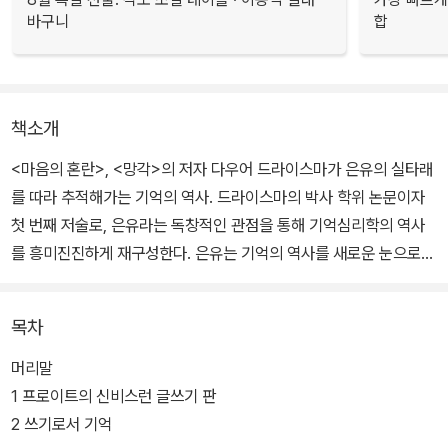
바구니
합
책소개
<마음의 혼란>, <망각>의 저자 다우어 드라이스마가 은유의 실타래
를 따라 추적해가는 기억의 역사. 드라이스마의 박사 학위 논문이자
첫 번째 저술로, 은유라는 독창적인 관점을 통해 기억심리학의 역사
를 흥미진진하게 재구성한다. 은유는 기억의 역사를 새로운 눈으로
바라보게 해주는 유용한 도구로서 재발견된다.
목차
밀랍판에서부터 책, 사진, 컴퓨터, 홀로그램에 이르기까지 은유의 주
된 원천은 정보를 저장하기 위해 개발된 기술 및 도구들이었다. 기억
머리말
의 은유는 점차 기술적으로 변해가면서 끊임없이 모습을 바꿔왔다.
1 프로이트의 신비스런 글쓰기 판
계속해서 변형되고 왜곡되고 추가되고 겹쳐지는 우리의 기억을 닮아
2 쓰기로서 기억