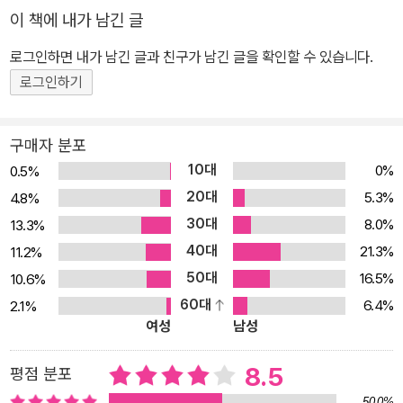
는 데 필수불가결하다. 그러나 기억을 정의하기는 어렵다. 기억과 망
이 책에 내가 남긴 글
각의 비밀을 푸는 일은 더 말할 나위 없다. 기억은 비밀스런 미로이며
미궁이다. 이 책의 저자인 네덜란드 심리학자 다우어 드라이스마(Do
로그인하면 내가 남긴 글과 친구가 남긴 글을 확인할 수 있습니다.
uwe Draaisma)는 《나이 들수록 왜 시간은 빨리 흐르는가》에서 해
로그인하기
박한 지식과 시적인 감수성, 예리한 관찰력으로 데자뷔, 생체시계, 사
방 증후군 등 ‘자전적 기억’에 관한 흥미로운 주제들을 펼쳐 보인 바
구매자 분포
있다. 그리고 기억을 ‘망각’과 함께 보기 위해 3년 동안 노력한 끝에
10대
0%
0.5%
내놓은 역작 《망각: 우리의 기억은 왜 끊임없이 변하고 또 사라질까》,
20대
5.3%
4.8%
신경질환과 정신질환을 처음 발견하고 그 원인과 증세를 세밀하게 밝
30대
8.0%
13.3%
힌 ‘학문적 아버지들의 치열한 지적 여정’을 그린 《마음의 혼란: 사람
40대
의 이름을 갖게 된 마음의 병들》, 기억에 관한 통념을 깨뜨리고 늙어
21.3%
11.2%
가는 뇌의 진실에 관해 말하는 《향수를 불러일으키는 공장》 등 기억
50대
16.5%
10.6%
과 망각에 관한 여러 권의 책을 펴냈고, 우리 출판사에서 꾸준히 출판
60대
6.4%
2.1%
여성
남성
해 좋은 반응을 얻었다. 이 책 《은유로 본 기억의 역사》는 드라이스마
의 박사 학위 논문이자 첫 번째 저술로, ‘은유’라는 독창적인 관점을
8.5
평점 분포
통해 기억심리학의 역사를 흥미진진하게 재구성한다. 이 책에서 은유
50.0%