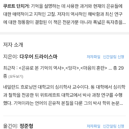
쿠르트 단치거:
기억을 설명하는 데 사용한 과거와 현재의 은유들에
대한 매력적이고 지적인 고찰. 저자의 역사적인 해박함과 최신 연구
에 대한 정통함이 결합된 이 책은 전문가뿐 아니라 폭넓은 독자층을
불러 모을 것이다.
저자 소개
지은이:
다우어 드라이스마
저자파일
신간알림 신청
최근작 :
<은유로 본 기억의 역사>
,
<망각>
,
<마음의 혼란>
… 총 29
종
(모두보기)
네덜란드 흐로닝언 대학교의 심리학사 교수이다. 동 대학에서 심리학
과 철학을 전공한 뒤 위트레흐트 대학교에서 박사 과정 연구를 수행
했다. 기억이라는 언어의 은유적 본질을 다룬 그의 박사 학위 논문인
이 책 《은유로 본 기억의 역사》는 출간과 함께 국제적으로 큰 호평을
얻었다. 1993년 흐로닝언 대학교로 복귀한 이후, 자전적 기억에 관심
옮긴이:
정준형
저자파일
신간알림 신청
을 집중한 끝에 《나이 들수록 왜 시간은 빨리 흐르는가》를 펴냈다. 이