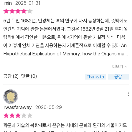
화에 나오는 기억의 여신)가 준 선물이라고 말한다. 밀랍판은 글씨를
min
2025-01-31
썼다가 지우고 다시 쓸 수 있는 도구였다. ‘인상(impression)’이란
말도 밀랍에 인장 반지를 눌러 찍는 데서 나온 말이었다. 이어 문서보
5년 뒤인 1682년, 인광체는 훅의 연구에 다시 등장하는데, 뜻밖에도
관실이나 도서관, 물품을 저장하는 창고, 동물을 가둬두는 새장, 귀중
인간의 기억에 관한 논문에서였다. 그것은 1682년 6월 21일 훅이 왕
품을 저장하는 금고, 중세 환전상들의 지갑 등 매우 다양한 저장 공간
립학회에서 강연한 내용으로, 뒤에 <기억에 관한 가설적 해석: 마음
이 기억의 은유로 사용됐다. 동굴, 심해, 궁전, 극장 같은 은유는 기억
이 어떻게 인체 기관을 사용하는지 기계론적으로 이해할 수 있다 An
의 비밀스런 성질을 표현했다. 토마스 아퀴나스의 비서이던 레지날드
Hypothetical Explication of Memory: how the Organs mad
는 아퀴나스의 기억을 신성한 책으로 여겼다. 17세기 영국왕립학회
e use of by the Mind in its Operation may be Mechanically
특별회원이던 로버트 훅은 자신의 기억 이론을 세우는 데 기계론적
더보기
understood>라는 제목으로 출간되었다. 훅에 따르면, 우리의 모든
비유를 사용했다. 그리하여 ‘볼로냐석(빛을 저장했다가 어둠 속에서
공감 (
2
)
댓글 (0)
감각은 감각기관을 통해 뇌에 전달된 인상을 보유하고 재생하는 뇌의
발산하는 인광체)’ 실험은 시각기억에 대한 로버트 훅의 은유를 통해
특정 물질과 연결돼 있다. 훅은 이 가설에 신빙성을 부여하기 위해 발
빛을 발하게 된다. 19세기로 접어들면서 새로운 기억의 은유들이 빠
두인의 인광체나 볼로냐석 등을 인용했다. 훅의 주장은 이러한 인광
메뉴
른 속도로 추가되었다. 낭만주의 작품에서는 풍경이나 거대한 미궁으
체들도 빛의 인상을 수용, 저장하고 어둠 속에서 발하는 능력이 있는
iwasfaraway
2026-05-29
로, 무의식에 관한 논문에서는 갱도로, 시 구절에서는 깊은 바다로, 뇌
데, 살마의 뇌에 빛 자극을 저장하는, 다시 말해 시각기억의 물리적 흔
해부학 책에서는 신경학적 과정으로, 시각기억 이론에서는 사진기의
적을 형성하는 물질이 왜 없겠느냐는 것이었다.
감광판으로 각각 나타났다. 프로이트는 고대의 밀랍판 비유를 연상시
학문과 기술의 복합체로서 은유는 시대와 문화와 환경의 거울이기도