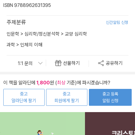
ISBN 9788962631395
주제분류
신간알림 신청
인문학
>
심리학/정신분석학
>
교양 심리학
과학
>
인체의 이해
선물하기
공유하기
이 책을 알라딘에
1,800
원 (
최상
기준)에 파시겠습니까?
중고
중고
중고 등록
알라딘에 팔기
회원에게 팔기
알림 신청