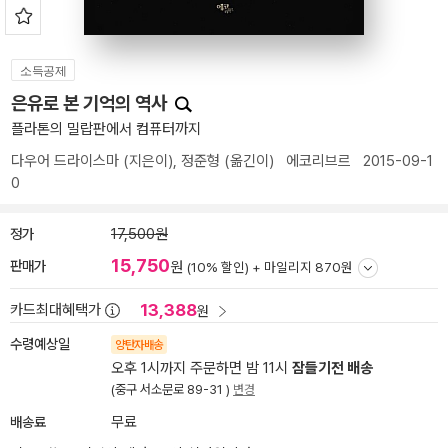
소득공제
은유로 본 기억의 역사
플라톤의 밀랍판에서 컴퓨터까지
다우어 드라이스마
(지은이),
정준형
(옮긴이)
에코리브르
2015-09-1
0
정가
17,500원
15,750
판매가
원
(10% 할인) +
마일리지 870원
13,388
카드최대혜택가
원
수령예상일
양탄자배송
오후 1시까지 주문하면 밤 11시
잠들기전 배송
(중구 서소문로 89-31 )
변경
배송료
무료