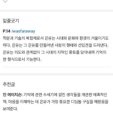
있다. 은유들이 표상하는 이미지들은 곧 우리 마음의 풍경이기도 한
것이다. 하지만 저자는 기억의 은유들이 모습은 계속 바뀌어도 그 핵
심 개념은 별반 달라지지 않았다고 말한다.
밑줄긋기
P.14
iwasfaraway
학문과 기술의 복합체로서 은유는 시대와 문화와 환경의 거울이기도
하다. 은유는 그 은유를 만들어낸 사람의 형태와 선입견을 드러낸다.
은유는 의도와 관계없이 그 시대의 지적인 풍토를 담아내며 기억의
한 형식으로서 기능한다.
추천글
진 에이치슨:
기억에 관한 수세기에 걸친 생각들을 개관한 매혹적인
책. 마음을 이해하는 데 은유가 가장 중요한 디딤돌 구실을 해왔음을
보여준다.