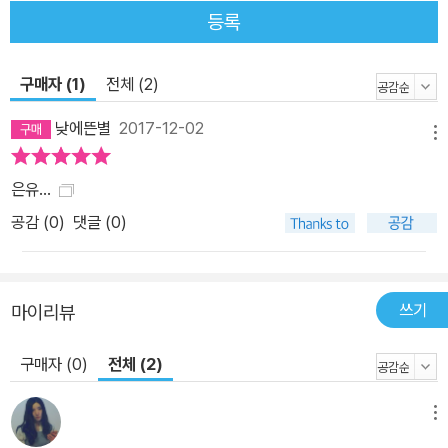
상이 나타난다. 원관념(기억)은 베일에 가려져 실체가 불분명하고, 보
등록
조관념을 통해서만 그 원관념을 설명할 수 있다면, 보조관념은 더 이
상 ‘보조’관념이 아닌 것이다. 그래도 새장, 창고, 미궁 같은 중세까지
의 은유들은 기억의 특징이나 신비스러움을 가리키는 보조관념으로
구매자 (1)
전체 (2)
서 다분히 문학적인 표현에 머물러 있었다. 그러나 기억에 관한 ‘과학
낮에뜬별
2017-12-02
적’ 연구가 시작된 19세기 이후 에빙하우스를 비롯한 심리학자들은
메뉴
사진, 축음기, 컴퓨터, 홀로그램 같은 신기술의 작동 원리를 빌려 기억
은유...
의 비밀을 파헤치고자 했다. 이때의 은유들은 단순한 비유 대상이 아
공감 (
0
)
댓글 (0)
니라 기억의 실체를 밝히는 열쇠였다. 점점 복잡해지는 과학기술의
발전을 목격하면서 학자들은 자신들이 기억의 실체에 점점 다가가고
있다고 믿었다. ‘기억심리학’은 은유의 변천사 밀랍판에서부터 책, 사
진, 컴퓨터, 홀로그램에 이르기까지 은유의 주된 원천은 정보를 저장
쓰기
마이리뷰
하기 위해 개발된 기술 및 도구들이었다. 서양 문명사에서 최초의 기
구매자 (0)
전체 (2)
억 은유는 고대 그리스에서 쓰기 도구였던 밀랍판이다. 플라톤의 《테
아이테토스》에서 소크라테스는 기억을 밀랍판과 같은 것으로 보고,
이 밀랍판은 뮤즈(학예의 여신)들의 어머니인 므네모시네(그리스 신
메뉴