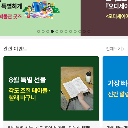
관련 이벤트
전체보기
8월 특별 선물. 각도 조절 테이블 · 이동식 빨래
가장 빠르게