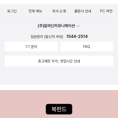
단숨에 이 책이 다 읽고 싶어질 것이다. 사람의 '기억'에 대한 이런 멋
극적 경험은 그런 위기상황을 연극이 극복해나갈 수 있는 한 가능성
다. 기억의 은유는 점차 기술적으로 변해가면서 끊임없이 모습을 바
진 은유적 설명이라니... 3.데칼로그 (김용규/포이에마/2015--9-2
을 제시한다. 주인공이 마지막에 이르러 예정된 '시의 밤' 행사에서
로그인
전체 메뉴
회사 소개
출판사 안내
PC 버전
꿔왔다. 계속해서 변형되고 왜곡되고 추가되고 겹쳐지는 우리의 기억
1)절판되어 제법 고가에 거래되던 [데칼로그]의 개정판이 나왔다! 폴
열변을 토하는 연설자처럼 거침없이 쏟아내는 미셸 라롱드(Michèle
을 닮아 있다. 은유들이 표상하는 이미지들은 곧 우리 마음의 풍경이
란드의 거장 키에슬로프스키 감독의 영화 '데칼로그'는 십계명에 대한
Lalonde)의 <Speak White>라는 시는 (아래의 영상에서 시인 자
(주)알라딘커뮤니케이션
기도 한 것이다. 하지만 저자는 기억의 은유들이 모습은 계속 바뀌어
현대적 해석이 담긴 10부작 영화이다. 이 책은 그 영화를 매개로 삼아
신이 낭독하는 것을 볼 수 있다), 흑인 노예에게 영어로 '백인처럼 말
도 그 핵심 개념은 별반 달라지지 않았다고 말한다. 드라이스마의 신
1544-2514
일반문의 (발신자 부담)
서양철학의 존재론을 논한다. 영화를 더 깊이 이해하기 위해서도 좋
하라'는 인종차별을 배경으로 한 원래의 말뜻을 되살려, 프랑스어가
작은 <망각>(에코리브르, 2015)이다. '<나이 들수록 왜 시간은 빨리
고 영화를 보지 않았더라도 좋은 책이다. 영화와 다른, 어쩌면 그 이상
1:1 문의
FAQ
아닌 '영어로 말하라'는 당대 퀘벡 사회의 억압적 분위기를 고발하면
흐르는가>, <향수를 불러일으키는 공장> 등 ‘기억’을 주제로 끊임없
의 깨달음을, 종교와 상관없이, 가슴에 새길 수 있다. 4. 피케티의 신
서 동시에 영국계 지배계급에 맞서는 날카로운 문화적, 계급적 저항
이 연구해온 네덜란드 흐로닝언 대학교의 심리학사 교수이자 베스트
자본론 (토마 피케티/글항아리/2015-09-21)작년, 전 세계에 충격
중고매장 위치, 영업시간 안내
시이기도 하다. 이 시가 가진 이러한 역사적 맥락 역시 기억을 통해 행
셀러 작가인 다우어 드라이스마가 3년 동안 기억을 ‘망각’과 함께 보
파를 던지고 우리나라를 뜨겁게 달구어 피케티 신드롬을 낳은 [21세
사장이자 무대 위로 그대로 이어져 시와 예술이 장식품으로 전락해버
기 위해 노력한 끝에 내놓은 역작'이라고 소개되는 책. 기억력 전문가
기 자본]에 이어 [피케티의 신 자본론]이 나왔다. [21세기 자본]이 역
린 '시의 밤' 행사장과 그곳을 채우고 있는 가식적인 유명인사들 앞에
저자에게서 당연히 기대해볼 수 있는 책이기도 하다. 지난 봄에는 ' 정
사적이고 학문적으로 자본주의의 동학을 분석한 ‘인문주의적 경제학
서 과연 주인공 자신이 이 시를 읊고, 과연 그들이 이 시를 들을 자격
신의학과 신경학계 질환들의 시조명들을 추적한 일종의 역사서' <마
자’ 피케티를 세상에 선보인 책이라면, [피케티의 新자본론]은 보다
이 있는지 되물으면서 예술이 가진 계급적 차별성을 폭로하는 동시
음의 혼란>(에코리브르, 2015)도 출간되었다. 절판된 <향수를 불러
현실세계에 밀착해 현대자본주의가 국제정치 및 사회제도와 맺는 관
에, 기억의 힘에 의존하는 시와 연극이 어떻게 합일하여 두 예술을 가
일으키는 공장>(에코리브르, 2010)도 다시 나오지 않을까 싶다. 독
계와 문제점을 밝히고 그에 대한 정책적 대안을 명쾌하게 제시하는
능하게 하는 그 힘을 관객들이 무대를 통해 생생히 경험하도록 하는
어나 영어로 대부분 번역되고 있는 걸로 보아 신뢰할 만한 저자다... 1
‘행동하는 지성’ 피케티를 드러내는 책이라고 한다. 피케티의 혜안이
지 보여줌으로써 이 연극을 끝맺는다. 이 연극을 통해 확인할 수 있는,
5. 09. 13.