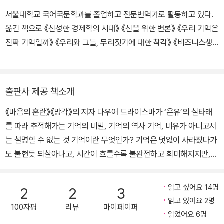
책은 과학 저술에 주는 어벤티스 상의 최종 후보에 오르는가 하면, 흐
서울대학교 국어국문학과를 졸업하고 전문번역가로 활동하고 있다.
레스호프상, 2003 유레카 상, 얀 한로 문학논문상, 심리학협회상 등
옮긴 책으로 《신성한 경제학의 시대》 《신을 위한 변론》 《우리 기억은
과학과 문학 분야의 여러 상을 수상했다. 그 밖에 우리 삶에서 매우 중
진짜 기억일까》 《우리와 그들, 무리짓기에 대한 착각》 《비즈니스생
요한 현상인 망각의 유용성과 단점에 관한 기본서인 《망각: 우리의 기
태학》 등이 있다.
억은 왜 끊임없이 변하고 또 사라질까》, 정신의학과 신경학을 가장 뜨
거운 방식으로 만날 수 있는 《마음의 혼란: 사람의 이름을 갖게 된 마
출판사 제공 책소개
음의 병들》, 기억에 관한 통념을 깨뜨리고 늙어가는 뇌의 진실에 관해
말하는 《향수를 불러일으키는 공장》 등의 저서가 있다.
《마음의 혼란》《망각》의 저자 다우어 드라이스마가 ‘은유’의 실타래
를 따라 추적해가는 기억의 비밀, 기억의 역사 기억, 비유가 아니고서
는 설명할 수 없는 것 기억이란 무엇인가? 기억은 덧없이 사라졌다가
도 불현듯 되살아나고, 시간이 흐를수록 불완전하고 희미해지지만,
생의 마지막 순간 과거의 기억들이 파노라마처럼 스쳐지나가기도 한
다. 이 불가해한 기억이 없다면 우리는 아무것도 할 수 없다. 기억 없
읽고 싶어요 14명
2
2
3
이는 자신이 누구인지도 알 수 없고, 합리적 추론도 불가능하며, 벽에
읽고 있어요 2명
100자평
리뷰
마이페이퍼
못을 박는 간단한 일조차 해낼 수 없다. 기억은 이처럼 우리가 살아가
읽었어요 6명