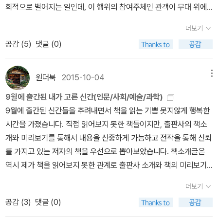
“기억의 역사를 살펴보는 일은 기술 박물관을 돌아보는 일과 어느 정
회적으로 벌어지는 일인데, 이 행위의 참여주체인 관객이 무대 위에
도 비슷하다.”(p. 13) 기억의 은유는 아타나시우스 키르허의 ‘은유 기
서기 위해 연출가나 배우들이 수백 번도 더 읽었을 해당 희곡을 읽지
계’처럼 끊임없이 모습을 바꿔왔다. 기억의 은유는 계속해서 변형되
더보기
않고 관람한다는 것은 연극을 이해하길 포기하는 일이나 다름없다고
고 왜곡되고 추가되고 겹쳐지는 우리의 기억을 닮아 있다. 은유들이
공감 (
5
)
댓글 (0)
생각하기 때문이다), 로베르 르파주라는 연출가 겸 배우에 대한 과문
표상하는 이미지들은 곧 우리 마음의 풍경이기도 한 것이다. 하지만
함보다 호기심이 더 앞섰기에 예정에 없이 공연을 관람했다. 연극을
저자는 기억의 은유들이 모습은 계속 바뀌어도 그 핵심 개념은 별반
본 결과, 2019년 한해를 넘어 평생 기억에 남을만한 연극이라고 말하
원더북
2015-10-04
메뉴
달라지지 않았다고 말한다. “심리학이 때때로 기억상실을 앓는 것처
고 싶다. 이 연극은 기억을 주제로 하고 있으며, 연출가 자신의 이야
럼 보일 때가 있다. 재발견 사례가 부끄러울 정도로 많을 뿐 아니라 과
9월에 출간된 내가 고른 신간(인문/사회/예술/과학)
기를 바탕으로 하고 있다. 연극은 시간과 기억의 예술이므로, 이 연극
거의 가치 있는 경험적.개념적 업적들이 오늘날의 연구에 놀라울 만
9월에 출간된 신간들을 추려내면서 책을 읽는 기쁨 못지않게 행복한
은 연출가 자신의 기억을 소재로 삼아 연극 속에서 기억의 문제를 성
큼 영향을 미치지 못하고 있기 때문이다.”(p. 14) 책을 마무리하면서
시간을 가졌습니다. 직접 읽어보지 못한 책들이지만, 출판사의 책소
찰하는 메타 연극이라고 볼 수 있다. 연출가는 시를 암송하는 행사를
저자는 심리학 자체의 기억을 가장 잘 표현한 은유는 무엇일까 하고
개와 미리보기를 통해서 내용을 신중하게 가늠하고 전작을 통해 신뢰
위해 어느 시를 외우는 데 겪는 예상치 못한 어려움을 해결하기 위해,
질문한다. 답은 “끝없이 기록하고 모든 것을 보존하는 놀라운 도구”,
를 가지고 있는 저자의 책을 우선으로 뽑아보았습니다. 책소개글은
제목이 가리키는 주소지에 있던 어릴 적 자신이 살던 퀘벡(Quebec
프로이트의 ‘신비스런 글쓰기 판’이다.(p. 317) 밀랍층에 새겨진 흔
역시 제가 책을 읽어보지 못한 관계로 출판사 소개와 책의 미리보기
City)의 아파트를 기억술에서 사용하는 '기억의 궁전'으로 삼는다. 그
적은 확고하지만, 세월이 흐르면서 잊히고 만다. 위에 덮인 층들을 걷
를 인용하여 작성하였습니다. 추천 순위는 무작위입니다. 1.세상 물
리고 오랜 세월이 지났지만 머릿속에 생생히 남아있는 어릴 적 가족
더보기
어내고 들여다보지 않는 한 아래의 밀랍층에 새겨진 기록은 볼 수 없
정의 물리학 (김범준/동아시아/2015-09-16)[세상물정의 사회학]
과 집을 둘러싼 개인적인 기억을 통해 기억의 문제에 접근해나간다.
공감 (
3
)
댓글 (0)
고, 이미 오래전에 존재했던 개념이 새로운 종이 위에 새롭게 쓰이는
을 인상깊게 읽어봤다면 [세상물정의 물리학]에 눈길이 가지 않을 리
이를 바탕으로 당대 퀘벡과 캐나다에 있었던 여러 사건들을 떠올리