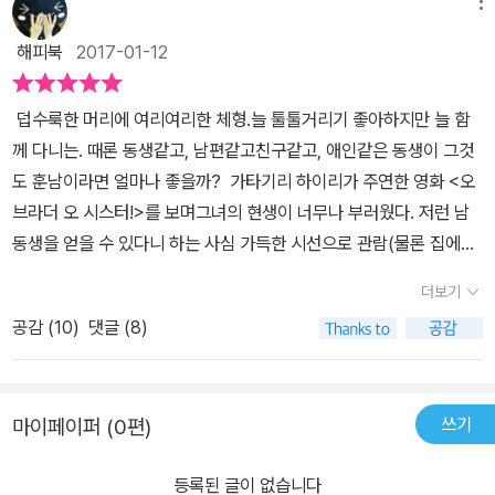
메뉴
해피북
2017-01-12
덥수룩한 머리에 여리여리한 체형.늘 툴툴거리기 좋아하지만 늘 함
께 다니는. 때론 동생같고, 남편같고친구같고, 애인같은 동생이 그것
도 훈남이라면 얼마나 좋을까? 가타기리 하이리가 주연한 영화 <오
브라더 오 시스터!>를 보며그녀의 현생이 너무나 부러웠다. 저런 남
동생을 얻을 수 있다니 하는 사심 가득한 시선으로 관람(물론 집에서)
한 영화 < 오 브라더 오 시스터!>는 포스터 그대로 심쿵 코믹 로맨스
더보기
다. 껑충 큰 키(170cm가 넘는다지)에 단발머리. 때론 성별을
공감 (
10
)
댓글 (8)
혼란하게 만드는 그녀의 외모.영화 속에서는 대사처럼 박아넣은 진심
을 간파한 관객이라면 웃지않고 베길수 없다. '오노데라 요리코 40세
죽어도 헤어스타일을 바꾸지 않는 여자' 그도 그럴 것이 출연하는 영
쓰기
마이페이퍼 (0편)
화에서(물론 그녀의 영화를 모두 본건 아니다)한결같은 머리를 고수
하고 있으니.이런 대사가 귀에 콕 박힐 수밖에. <카모메 식당> <미
등록된 글이 없습니다
나미 양장점의 비밀> (이 머리는 커트라고 해야할까 ㅡㅡ;;;) 이 영