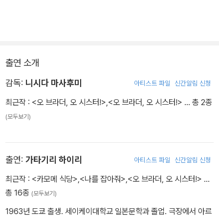
과거 실연의 트라우마로 새로운 사랑을 주저하는 소극적인 스스무에
게 참견하기 좋아하는 누나 요리코는 매일 잔소리를 늘어 놓는다. 하
지만 그녀 역시 외모 콤플렉스로 연애 한번 제대로 못해 본 모태솔로.
출연 소개
거래처 직원 아사노를 좋아하지만 애써 마음을 숨긴 채 짝사랑만 하
고 있는 것이다.
감독:
니시다 마사후미
아티스트 파일
신간알림 신청
그러던 어느 날, 오 남매의 집에 한 통의 편지가 잘못 배달되고 그로
최근작 :
<오 브라더, 오 시스터!>
,
<오 브라더, 오 시스터!>
… 총 2종
인해 두 사람의 사랑과 인생에 변화가 시작된다.
(모두보기)
언제나 서로에게 의지했던 오노데라 남매가 당당하게 자신만의 진정
한 사랑을 찾을 수 있을까?
출연:
가타기리 하이리
아티스트 파일
신간알림 신청
최근작 :
<카모메 식당>
,
<나를 잡아줘>
,
<오 브라더, 오 시스터!>
…
총 16종
(모두보기)
1963년 도쿄 출생. 세이케이대학교 일본문학과 졸업. 극장에서 아르