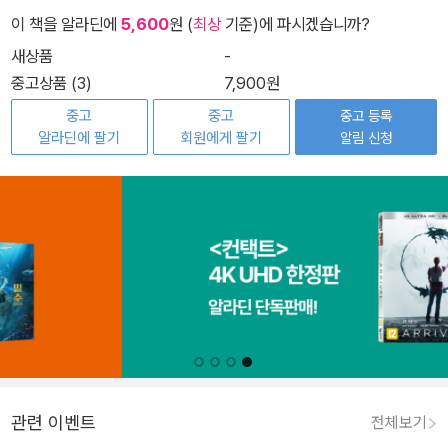
이 책을 알라딘에
5,600
원 (
최상
기준)에 파시겠습니까?
새상품
-
중고상품 (3)
7,900원
중고
중고
중고 등록
알라딘에 팔기
회원에게 팔기
알림 신청
관련 이벤트
전체보기