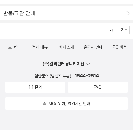
화는 어린시절 부모님을 일찍 여윈오노데라 남매가 그리는 남매간의
반품/교환 안내
우애와외모 컴플렉스에 빠진 누나 요리코 그리고첫 사랑에 실패해 사
랑이 두려운 동생 스스무가펼치는 사랑에 관한 이야기다. 33세의
남동생 오노데라 스스무는 조향사다. 새로운 향을 개발하는 일이 주
요 업무다.그래서 어느 곳에서든 킁킁거리며 냄새 맡는걸 좋아하는데
로그인
전체 메뉴
회사 소개
출판사 안내
PC 버전
가장 좋아하는 냄새는갓 지어진 밥 냄새를 맡는 일이다. 누나 오노데
라 요리코 40세의 모태 솔로다. 어릴적 사고로 신경이 죽어버린 앞
(주)알라딘커뮤니케이션
이빨에 신경이 쓰여 늘 입을 가리고 웃는다. 사가네 안경점에서 일하
고 있으며 영업을 오는 아사노 아키라를 짝사랑 하고 있지만자신의
1544-2514
일반문의 (발신자 부담)
외모를 비관하여 선뜻 다가서지 못한다. 그러던 어느 날 집으로 잘
1:1 문의
FAQ
못 배송 온 편지 한 통.누나는 직접 전해주자며 스스무와 함께 우편 배
송에 나서고그 일이 인연이 되어 요카노 카오루라는 그림 작가를 만
중고매장 위치, 영업시간 안내
나게 된다. 스스무가 조향사라는 사실을 알게된 카오루는 자신의 그
림에 등장하는 페로라는 강아지의 부족한 부분에 도움을 요청하고,
그런 도움이 싫지 않던 스스무가 잦은 만남을 갖으면서 두 사람은 조
금씩 진전이 된다. 과연 스스무는 그녀와 연인으로 발전할 수 있을