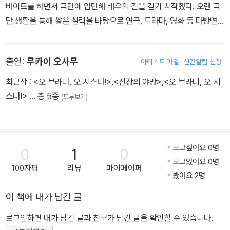
바이트를 하면서 극단에 입단해 배우의 길을 걷기 시작했다. 오랜 극
단 생활을 통해 쌓은 실력을 바탕으로 연극, 드라마, 영화 등 다방면에
서 활약하고 있는 일본의 대표적인 개성파 배우다. 대표 출연작으로
영화 <카모메 식당>, <오 브라더, 오 시스터>, <미나미 양장점의 비
출연:
무카이 오사무
아티스트 파일
신간알림 신청
밀>, 드라마 <수박> 등이 있다.
최근작 :
<오 브라더, 오 시스터!>
,
<신장의 야망>
,
<오 브라더, 오 시
스터!>
… 총 5종
(모두보기)
보고싶어요 0명
0
1
0
보고있어요 0명
100자평
리뷰
마이페이퍼
봤어요 2명
이 책에 내가 남긴 글
로그인하면 내가 남긴 글과 친구가 남긴 글을 확인할 수 있습니다.