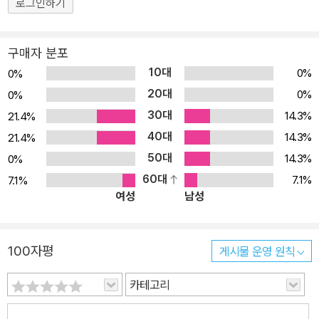
로그인하기
구매자 분포
10대
0%
0%
20대
0%
0%
30대
14.3%
21.4%
40대
14.3%
21.4%
50대
14.3%
0%
60대
7.1%
7.1%
여성
남성
100자평
게시물 운영 원칙
카테고리