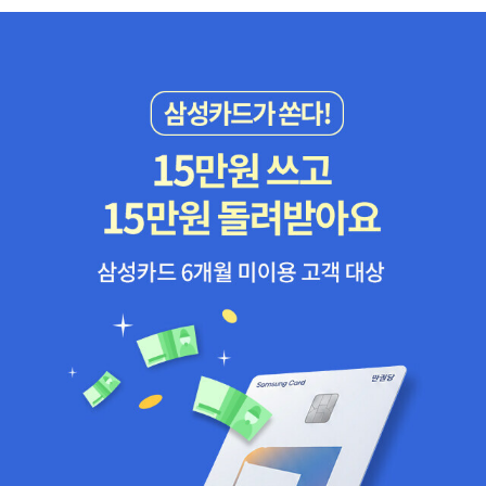
까? 또 한 편에서는 누나 요리코가 짝사랑하는 원데이의 영업사원
아사노 아키라가 자꾸만 그녀의 마음을 설레이게 만든다. 자상하고
친절한 아키라가 무엇이든 괜찮다 좋다며 자신감을 주는 이야기에 요
리코는 자신의 마음을 더 이상 숨길 수 없음을 느끼는데... 과연 이 남
자의 진심은 무엇일까?그리고 요리코는 자신의 사랑을 이룰 수 있을
까? 이 남매에게는 서로가 드러내지 않는 우애 법칙이 있다.실연당
한 남동생이 늘 걱정인 누나는 <실연을 이기는 스무가지 방법>이라
는 책을 읽고 실행할 정도로 남동생을 아낀다. 또 어린시절 친구들이
많은 놀림에도 동생이 골라준 큰 도시락만 가지고 다녔다. 신경이 죽
어버린 앞 이빨은 남동생의 장난 때문이었지만 끝내 동생이 미안해할
까봐 앞 이빨을 치료하지 않았다. 남동생 역시 누나에 대한 애정이 남
다르다. 어린 시절 부모님을 대신해 자신을 보살펴주고 앞 이빨의 신
경이 죽어 늘 입을 가리고 웃는 모습이 마음이 아팠으며 그런 외모 때
문에 연애 한번 못해 본 일에 늘상 미안하기만 하다. 스스무가 사랑했
던 연인 요시미가 누나와 함께 살고 있는 것을 못 마땅하게 생각하며
떠났을때도 차마 잡을 수 없었던 아픔이 있기에 이 남매의 속사정을