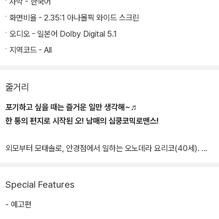
자막 - 한국어
화면비율 - 2.35:1 아나몰픽 와이드 스크린
오디오 - 일본어 Dolby Digital 5.1
지역코드 - All
줄거리
포기하고 싶을 때는 즐거운 일만 생각해~♬
한 통의 편지로 시작된 오! 남매의 심쿵코믹로맨스!
외모부터 모태솔로, 안경점에서 일하는 오노데라 요리코(40세). 외
모만 완소훈남,조향사로 일하는 오노데라 스스무(33세). 일찍 부모를
여윈 오노데라 남매는 20여 년 간 단독주택에서 함께 살고 있다. 겉
Special Features
으로 보기에는 불평불만으로 투닥거리는 남매지만 함께 식사를 하고,
쇼핑을 하며 때로는 놀이공원으로 놀러 가는 등 서로에게 의지하며
- 예고편
살아간다.