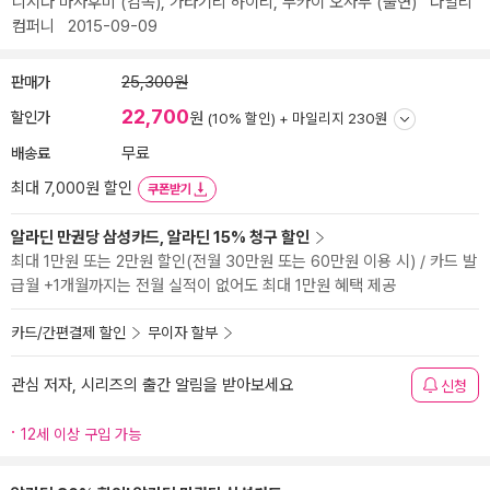
니시다 마사후미
(감독),
가타기리 하이리
,
무카이 오사무
(출연)
다일리
컴퍼니
2015-09-09
판매가
25,300원
22,700
할인가
원
(10% 할인) +
마일리지 230원
배송료
무료
최대 7,000원 할인
쿠폰받기
알라딘 만권당 삼성카드, 알라딘 15% 청구 할인
최대 1만원 또는 2만원 할인(전월 30만원 또는 60만원 이용 시) / 카드 발
급월 +1개월까지는 전월 실적이 없어도 최대 1만원 혜택 제공
카드/간편결제 할인
무이자 할부
관심 저자, 시리즈의 출간 알림을 받아보세요
신청
12세 이상 구입 가능