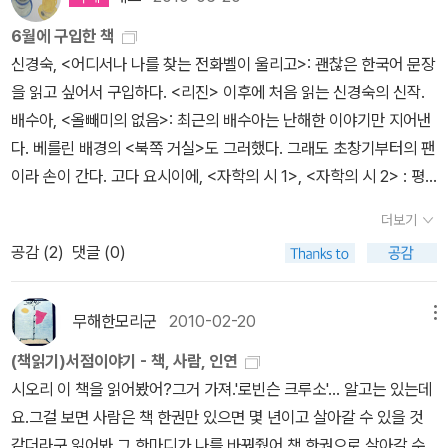
러 간다,는 이야기. 고백하자면 이걸 읽은 게 벌써 반년 전이고 이야기
크호스가 된다거나 하지는 않을듯 하구요. 실망한 추리소설은 좀 많
0. 오기와라 히로시11.우타노 쇼고 12. 아와사카 쓰마오13. 기리노 나
속의 소설이 나오는 이야기. 줄거리가 그리 땡기지는 않은데, 왜 원서
나 등장 인물이 기억에 남아있지 않는 걸 보면- 내가 이 책을 꼼꼼하
6월에 구입한 책
은데 .. ^^a 히가시노 게이고의 <탐정클럽> 정도는 꼭 넣으려구요. +
쓰오14. 요코야마 히데오15. 히라야마 유메아키16. 기시 유스케-도
샀는지 의문 'ㅅ' 베트남전의 악령이 미국에 그늘을 드리우고 있던 19
게 읽지 않았거나, 내게 그닥 강렬한 인상을 주지 못했다는 것일지도.
신경숙, <어디서나 나를 찾는 전화벨이 울리고>: 괜찮은 한국어 문장
++++++++++++++++++++++++++++++++++++++
깨비불의 집 (조만간 국내 출간예정)17.마쓰모토 세이초18. 수수께끼
67년, 당시 청년들은 전쟁의 당위성 문제는 둘째 치고 당장 대학을
역시 독서 직후 메모 습관은 중요한 듯-명탐정 홈즈걸 3 초판 1쇄 20
을 읽고 싶어서 구입하다. <리진> 이후에 처음 읽는 신경숙의 신작.
+++++++++++++++++++++++++++++++++++++20
시리즈(여러가지 단편 합작)19. 와카타케 나나미20. 미치오 슈스케2
졸업하면 군대로 끌려가야 한다는 현실적 문제에 당면해 있었다. 20
10. 02 / 287쪽 단편집. 같은 출판사, 같은 번역자, 같은 편집자인데
배수아, <올빼미의 없음>: 최근의 배수아는 난해한 이야기만 지어낸
10 출간 리스트는 집계작업에도 도움 주시는 '엄마기린'님의 리스트
1. 오타 다다시22. 츠하라 야스미23. 아카가와 지로24. 슈가와 미나
07년 예순 살이 된 워커는 당시 시인이 되고자 하는 꿈과 징병이라는
어째서 이 시리즈 제목만 이따위로 성의 없는 건지 나도 잘 모르겠는
다. 베를린 배경의 <북쪽 거실>도 그러했다. 그래도 초창기부터의 팬
를 참조했습니다.오리하라 이치 <침묵의 교실>★★★ 소재는 학교
토25.구지라 도이치로26.김내성27.이적28.에도가와 란포29.시바
상충되는 문제 속에 고뇌하던 자신에게 벌어졌던 기묘한 사건들, 자
다. 출판일이 아주 많이 띄엄띄엄이라면 그마저도 이해하겠는데,그것
이라 손이 간다. 고다 요시이에, <자학의 시 1>, <자학의 시 2> : 평
괴담보다 식상하고 올드하다. 그리고 여전히 길다. 지금까지 읽은 오
타 요시키 30. 서미애31. 우리나라 단편집32. 서양 단편집존코널리
신의 삶의 행로를 바꾼 1967년의 일을 기록한다.그 외 관심신간들 :
도 아니고. 여하튼, 참으로 생각 없는 출판사라 하겠다. 이것까지 읽고
들이 좋아 구매한 만화. 2권까지 완독하면 감동이 밀려올까,정말? 미
리하라 이치의 작품 중 크게 실망한 책은 없고, 꽤 좋았던 책들은 있
에드거 앨런 포33.오사키 고즈에***누락된 작품이나 추천하실 작품
더보기
났더니, 이제 이 시리즈는 그만 읽어도 될 것 같다는 생각이 들었다.
야베 미유키, <얼간이>: 믿을 수 있는 출판사 북스피어 출간. 미미 여
다. 이 책 역시 크게 실망했다거나 한 건 아니다. 다만, 기대치에 크게
들은 댓글로 달아주세요. 격렬하게 환영합니다!!
공감 (
2
)
댓글 (0)
서점 에피소드가 단 두 권으로 끝날 수 있다니. 첫 권에서 신기했던 서
사의 에도 배경 시리즈. 아리스가와 아리스, <쌍두의 악마 1>, <쌍두
못 미친 건 분명. 요코미조 세이시 <삼수탑> ★★★ 요코미조 세이
점 에피소드의 장치들이세번 째 권에서 신선하지 않은 건 당연한 거
의 악마 2>: 학생 아리스 시리즈 중 최고작이라는데, 흠 기대된다.
시의 긴다이치 할리퀸 버전(?) 기괴한 주인공들은 여전하다. 그 기괴
아닐까.그걸 사건에서 확장시켰는지 아닌지는 판단 보류. 읽고 나서
가 이전까지의 페로몬 풀풀의 여자.. 에서 서커스같은 기괴함으로 대
무해한모리군
2010-02-20
메뉴
오오오 좋아,라는 느낌이 들지않았던 건 왜인지 모르겠다. 지금 다시
체되고, 시체는 여전히 많이 나오며, 긴다이치는 의외로 (거의 처음으
(책읽기)서점이야기 - 책, 사람, 인연
뒤적거려보니,두어 편 정도는 꽤 마음에 들었었는데.떠올려보니 아마
로) 믿음직하고 ^^: 여자 주인공 1인칭 시점으로 전개 된다. 아주 전형
시오리 이 책을 읽어봤어?그거 가져.'로빈슨 크루소'... 알고는 있는데
도 단편들의 편차가 크기 때문이지 싶다. 아무래도 일상 미스터리이
적인 (이건 재밌기도 하고, 별로기도 하고) 나쁜 남자 주인공과 여자
요.그걸 보면 사람은 책 한권만 있으면 몇 년이고 살아갈 수 있을 것
고, 한정된 공간-서점-에서 일어나는 일 뿐이다 보니 큰 사건 뿐 아니
주인공이 나온다. 좋은 작품들은 이미 거의번역되어 나왔다 싶고, 이
같더라구,읽어봐.그 한마디가 나를 바꿔줬어.책 한권으로 살아갈 수