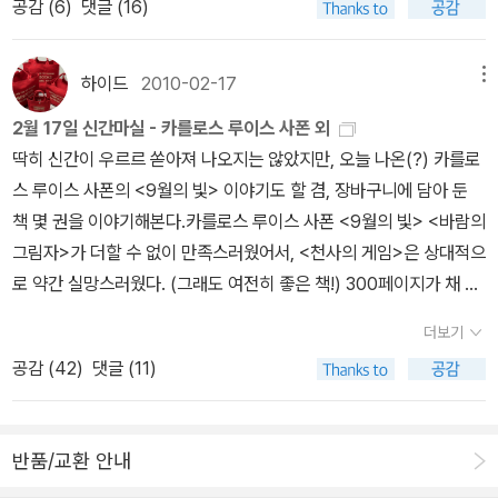
에서의 살인, 탐정 에가미 선배, 치정,인 듯 싶다. 일본의 앨러리 퀸,이
공감 (
6
)
댓글 (16)
음 희생자 등을 맞추며 '추리 게임'을 하는 다섯명.비틀즈 재킷 패러디
온지 10년이 훌쩍 넘었지만) 가운데 이렇게 전집처럼 만들 수 있는
점에서 일어나는 소소한 미스테리들을 엉뚱 알바생 다에가 해결해 나
라고 불리는듯 한데 부끄럽게도 나는 추리소설 매니아는 아닌..건 둘
인 표지가 절묘하다. 제작년인가의 <인사이트 밀>을 떠올리게 하는,
작가가 김영하 외에 또 누가 있을까 싶다. 아직 읽어보지 못한 김영하
갑니다.1권과 같은 단편형식이네요.이 책 속의 서점이라는 공간은 돌
째치고 원래 옛날 꺼 잘 안 읽는구나-_- 여하튼 앨러리 퀸 껀 읽어본
재미도 있고, 기발하기도 하고, 마지막까지 궁금하게 만드는 작품이
의 작품은 <아랑은 왜>와 <호출> 정도인데, 이 참에 읽어봐야겠다.
하이드
2010-02-17
메뉴
아가신 아버지와의 마지막 추억이 있는 공간이기도 하고, 협박의 공
적이 없어서 그건 잘 모르겠고, '본격 추리소설' 이라고 하는데다가 마
지만, 나는 그걸로는2% 부족하다.와카타케 나나미 <명탐정은 밀항
얼마 전에 <나전미궁>이 나왔는데, 가이도 다케루의 또 다른 작품이
간이기도 하며, 첫사랑을 만난 곳, 마음이 맞는 대화상대를 찾은 곳 이
지막에 범인 밝히기 전에 반드시 '범인을 맞혀봐라'라는 작가의 말이
2월 17일 신간마실 - 카를로스 루이스 사폰 외
중>나카야마 시치리 <안녕, 드뷔시>미야베 미유키 <우리 이웃의 범
출간됐다.가이도 다케루가 청소년을 위해 쓴 첫번째 장편소설이라고
기도 합니다.서점이라는 공간에서 제각각 무엇을 주고 얻든지, 중요
페이지 하나를 차지하고 있지만 나는, 추리소설 읽으면서 범인 맞히
딱히 신간이 우르르 쏟아져 나오지는 않았지만, 오늘 나온(?) 카를로
죄>와카타케 나나미 <네코지마 하우스의 소동>히가시노 게이고 <
하는데, 이 작품 역시 작가의 전문분야인 의학을 다루고 있다고. 얼핏
한 것이든 아니든 사람과 사람 사람과 책의 인연을 이어주는 누군가
기, 이런 걸 하지 않는다 주의이므로 그냥, 읽는다. 참으로 불성실한
스 루이스 사폰의 <9월의 빛> 이야기도 할 겸, 장바구니에 담아 둔
탐정 클럽>★★ 히가시노 게이고의 별로인 작품도 아주 많았고,꽤
책소개를 보니 이전에 읽었던 미스터리 야! 시리즈의 <소세키 선생의
에게는 특별한 공간이 아니겠는가 생각해봅니다.'레드 리프'가 누군지
독자일지도. 아니 물론 중간 즈음 대충 감은 잡히지만 대략 어떤 시점
책 몇 권을 이야기해본다.카를로스 루이스 사폰 <9월의 빛> <바람의
괜찮은 작품들도 있었지만, 이건 손에꼽을 만큼 지루하고, 어이 없는
사건일지>처럼 어쩐지 유머러스한 느낌. 가볍게 읽기는 좋을 듯.그
는 가게히라 씨 개인의 문제예요. 우리에게 중요한 건 사인회에 참가
에서 범인이 증거를 흘렸는지는 잘 모르겠으므로- 아, 하지만 '추리소
그림자>가 더할 수 없이 만족스러웠어서, <천사의 게임>은 상대적으
결말과 탐정님들오리하라 이치 <도망자> ★★★★ 결말이 좀 급하
외 관심가는 책들.
한 손님들, 1,800엔이나 되는 책을 사주신 분들이에요. 오늘도 30분
설 연구회'이다 보니 이런저런 추리소설이나 미스터리물이 많이 언급
로 약간 실망스러웠다. (그래도 여전히 좋은 책!) 300페이지가 채 안
게 끝나고, 중간에는 오리하라 이치의길고 긴 분량의 이야기가 지루
또는 1시간을 줄 서서 기다리잖아요. 고마운 일이죠. 굉장해요. 나 같
되는 건 확실히 재미있다. 다만, 내가 모르는 것들 투성이라 그렇지.헌
되는 <9월의 빛>은 어떨까. 싶지만, 역시, 아직은 그에 대한 미련을
하기도 했지만, 독특한 여자 주인공이 책을 덮은 다음에도 내내 인상
더보기
은 사람은 생각할 수도 없지만, 그럴 수 있다는 게 왠지 부럽네요. 한
데 시공사 출판인데- 편집 자체가 다소 청소년물 같다. 자간이나 글자
버릴 수 없다. 이름만 보고 구매하게 되는 몇 안되는 작가중 하나.인터
적이다. 경찰과 남편을 피해 도망가는 도망자 여자는 성격도, 그여자
공감 (
42
)
댓글 (11)
권의 책이 그토록 특별할 수 있다니. 또 작가에게 사인을 받는 것이 그
크기나 뭐 그런 게 마음에 안 든다.Y의 비극 88' 월광게임 초판 1쇄 2
넷 서점에는 오늘 저녁에 떴고, 오프에는 아직 검색도 안 되는데, 리뷰
를 둘러싼 분위기도, 그 여자의 묘한 악운도 미워할 수가 없다. 뭔가
토록 행복할 수 있다니. 마음이 움직인다는 건 정말 굉장한 일이에요.
007. 12 / 408쪽 작가가 세 번이나 고친 결과물이라고 하는데- 뭔가
가 붙어 있다. 리뷰를 보니, 도플갱어 이야기인가? 알라딘의 '책속에
열심히 살아야겠다는 이상한 결론을 내리게 했던 미스터리.온다 리쿠
그런 감동을 도울 수 있다는 게 정말 기뻐요.(230~231쪽)책이라는
2% 부족한 추리물. 아리스의 사건들 시작, 이라는 점에 의의를 두고
서'는 꼭 단편집처럼 적어놓았지만, 그건 아닌 것 같고, 붙어 있는 정
<여름의 마지막 장미>가노 도모코 <유리 기린>요코야마 히데오 <
반품/교환 안내
건 참 이런저런 용도가 있나봅니다. 눈에 갖혀 꼼짝 못하는 아이의 밤
있는 이야기. 월광 게임- 달빛 아래서 살인 게임을 했던 것처럼 캠프
혜윤의 추천글은 도통 뭔소린지 모르겠고.아마존 리뷰 찾으러 들어갔
얼굴> ★★★★ 요코야마 히데오의 소설은 과잉과 덜과잉으로 나뉘
친구가 되어주고, 낙도 아이에게 용기를 주고, 누군가에겐 충분히 자