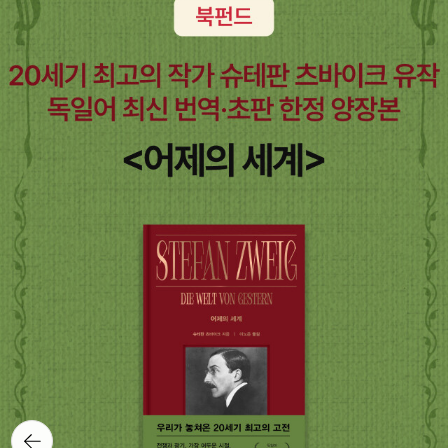
퍼즐 초판 1쇄 2008. 05 / 459쪽 읽은 학생 시리즈물 중에서는 이
에 대한 공포와 누군가에 대한 그리움이 담겨 있는데…한나의 의문의
살인 보고서>미야베 미유키 <지하도의 비> ★★★★ 지금 생각하
번 편이 가장 재미있었다. 말 그대로 '고립된 섬'에서 '퍼즐 풀기'를 하
죽음과 검은 그림자의 알 수 없는 정체, 라자루스의 아내 알렉산드라
니 멍- 하지만, 읽은 당시에는 간만에 재미난 미미여사의 단편집이라
다가 살인사건이 일어나고 범인 또한 의외의 인물, 이라는 점에서 흥
가 지닌 비밀 등 9월의 빛의 전설과 도플갱어의 전설이 음침하고 공
고 생각했다. 미야베 미유키의단편은 재미 있고, 종종 의미도 있는데,
미진진하였달까. 다만, 범인 맞히기를 하려면 아무래도 인물 도식표
포스러운 분위기를 자아내는 가운데 집에 얽힌 풀리지 않는 미스터리
덮고 나면 기억이 안 난다. 'ㅅ'사쿠 다쓰키 <사망 추정 시각>오리하
와 알리바이표를 그려가면서 해야할듯 하다. 하지만 나는 이거 지하
가 베일에 싸인 인물 라사루스를 중심으로 이야기가 펼쳐진다. -알라
라 이치 <실종자>★★★ ㅇㅇ者 시리즈 이 전에 읽었던 <원죄자>
철에서 다 읽었다고-_-쌍두의 악마 1, 2 초판 1쇄 2010. 05 / 418
딘책소개中-왠지 지루해보이는 책소개 -_-;; 사폰의 책소개라고 사
가 워낙 인상 깊었어서, <실종자>는 어마어마한 분량에 읽는 내내 지
쪽, 390쪽 두 명의 화자, 서로 다른 고립된 장소에서 벌어지는 두 개
폰처럼 쓸 수는 없는 거니깐. 무튼, 모험미스터리 3부작중 한권이고!
루했지만, 어쨌든, 끝까지 볼만은 했다. <원죄자>에 이어지는 등장인
의 살인 사건. 이 작품에서 가장 큰 실패요인은 두 명의 화자를 둔 점
(솔깃!), 데뷔작이라고 하니, 더욱 관심 가는 카를로스 루이스 사폰씨
물들과 이야기의 잔재미가 있지만, <원죄자>, <실종자>, <도망자>
이 아닐까 싶다. 이걸 읽은 직후 '철서의 우리'를 읽어서 더 그런지도.
의 책이다. 마이클 코넬리 <허수아비><블러드워크>를 읽고, 마이클
이 세 작품 중에서는 가장 별로. <행방불명자>는 열외.. 로 놓아도 될
두 곳이 연락조차 되지 않으니 한 명의 화자가 더 필요했다는 점은 이
코넬리 중독에서 헤어나지 못해, 뭐 살까 (재미없어도, 별로라도 할
까?<도박눈> ★★★★일본 미스터리 출판사의 50주년을 기념하
해하지만, 전개가 억지스러운 건 어쩔 수 없다. 여하튼, 외딴섬 퍼즐에
수 없어. 사야해. 읽어야해. 이런 기분;;) 하고 잇던 찰나에 <허수아비
는 50에 관한 미스터리 단편 모음집. 이 기획은 정말 멋지다. 나오는
서 주가가 오른 아리스가와 아리스가 쌍두의 악마에서 다시 추락한
>가 나왔다.2009 뉴욕 타임스 올해의 주목소설 2009 아마존 편집
작가의 면면이 엄청 화려해서 작가 이름 보는 것만으로도 막 기쁜 ^^;
기분이랄까. 하여, 이후 시리즈물은 안 봐도 괜찮을 것 같단 말이지.
자 선정 올해의 소설2009 아마존 독자 선정 올해의 소설 2009 아마
미스터리 같지 않은 단편들도 있지만,별로인 작품 없이 다 괜찮거나,
뭐 말은 이래놓고 궁금해서 읽게 될지도 모르겠다. 교고쿠 나쓰히코
존 독자 선정 올해의 스릴러2009 북마크 매거진 올해의 크라임 소설
괜찮은 이상이다.야베 타카시 <사오리의 집>우타노 쇼고 <여왕님과
'철서의 우리 1, 2, 3' - 교고쿠도 시리즈 중 최고작. 우부메의 여름-광
2009 라이브러리 저널 올해의 책2009 아이튠즈 최고 판매(오디오
나>기리노나쓰오 <얼굴에 흩날리는 비>★★★★★(개정판) 미로
골의 꿈-철서의 우리로 이어지는 방대한 스케일의 일본 불교 탐험서,
북) 2009 오더블 최고 판매(오디오북)2009 포트 로더데일 선 센티
뒤로가
시리즈의 처음. 타임머신을 타고 돌아간 느낌이다. 미로가 이랬었구
기