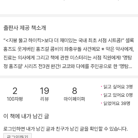
신인, 만화가 구제 반코가 만화로 각색하여 만화잡지 <윙스>에 연재
짧아 걸어 아가씨야》, 《거울 속 외딴 섬》, 《보리밟기 쿠체》, 《반딧불
하였고 단행본으로도 출간되었다. 그 밖의 작품으로 출판사 마케터가
이의 무덤》, 《매리지 블루》, 《명탐정 홈즈걸의 책장》, 《명탐정 홈즈
주인공으로 등장하는 《평대를 기다려》를 비롯해 《한쪽 귀 토끼》《스
걸의 사라진 원고지》, 《비 그친 오후의 헌책방》, 《수화로 말해요》,
출판사 제공 책소개
노우후레이크》《여름의 고래》《천재탐정 SEN》 시리즈 등을 집필하
《소리나는 모래 위를 걷는 개》, 《하노이의 탑》, 《열심히 하지 않습니
였다. 현재 가나가와 현에서 남편과 두 아이와 함께 살고 있다.
“<지붕 뚫고 하이킥>보다 더 재미있는 국내 최초 서점 시트콤!” 셜록
다》 등이 있다.
홈즈도 웃겨버린 홈즈걸 콤비의 좌충우돌 사건메모 ※ 약은 약사에게,
진료는 의사에게 그리고 책에 관한 미스터리는 서점 직원에게! '명탐
정 홈즈걸' 시리즈 전3권 완간! 교코와 다에를 주인공으로 한 ‘명탐정
홈즈걸’ 시리즈도 이것으로 벌써 세 권째입니다. 결코 붓이 빠르지도
않고 아이디어가 샘물처럼 솟아오르는 타입도 아니지만, 아무래도 서
읽고 싶어요 3명
2
19
8
점을 무대로 한 단편을 더 써보고 싶었습니다. 실제로 보고 듣고 겪었
읽고 있어요 0명
100자평
리뷰
마이페이퍼
던 많은 사연들, 때로 따뜻하고 때로 안타깝고 때로 데굴데굴 구를 만
읽었어요 38명
큼 즐거웠던 경험을 다시 한 번 소설 속에 담아보고 싶었습니다. 《명
이 책에 내가 남긴 글
탐정 홈즈걸1》과 《명탐정 홈즈걸2》를 통해서도 책과 서점과 그리고
서점에서 일어나는 많은 일에 대해 이야기했지만, 그것만으로는 부족
로그인하면 내가 남긴 글과 친구가 남긴 글을 확인할 수 있습니다.
하다 싶을 만큼 이야기가 많이 남아 있었습니다. 이 책은 ‘명탐정 홈즈
로그인하기