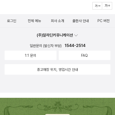
장에서 만난 사람들이 하나 둘 죽는다. 그러던 중 화산이 터졌고, 죽을
더니, 아마존에 책 안 뜨고,그래도 사폰이니깐, 얼른 읽어봐야 하겠
는데, 이 책은 덜과잉의 멋지고 풋풋한 단편집. 나카마 유키에가 나온
랐다는 걸 시험하는 대상이 되고(두꺼운 사전을 들 수 있으면 다 자란
고비를 넘기며 하산하던 중 또 살인이 일어나게 된다는 설정. 달빛의
지?※ 추가책소개가 추가되어 가지고 왔다.<바람의 그림자>, <천사
일드로 먼저 봤어서 읽는 내내 나카마 유키에 오버랩. 경찰소설, 몽타
게 맞지요. 정말 크고 무거우니) 마음에 둔 정인의 취향을 살짝 옅볼
조종을 받는 것일까- 라는 부분이 나오는데, 마치 고등학교 시절 '보
의 게임>의 작가 카를로스 루이스 사폰을 세계적인 작가의 반열에 올
주 전문 경찰,여자경찰,사회인 성장 소설(?)곤노 빈 <은폐수사 2 : 수
수 있는 기회가 되기도 하고 말이지요.올 한해도 마음을 움직이는 책
로그인
전체 메뉴
회사 소개
출판사 안내
PC 버전
름달이 뜨는 날에는 살인율이 증가한대'라고 숙덕대던 내가 떠올랐달
려놓은 3부작 연작소설 중 첫 권. <9월의 빛>은 사폰의 대표작인 <
사의 재구성> ★★★★★ 1편도 독특했지만, 2편은 재미도 있다.표
을 더 많이 만날 수 있기를. 더 많은 인연을 만들 수 있기를 바래봅니
까; 여하튼, 재미는 있는데 캐릭터에 영 흥미가 안 생기는 건 왜일까.
바람의 그림자>와 <천사의 게임>의 원천을 이루는 주제와 분위기,
지는 여전히 부끄럽다. 경찰 간부 엘리트 코스에서 떨려 나온 완벽주
다.<책 속의 책>미야자와 겐지의 시집은 찾을 수 없어 은하철도의 밤
(주)알라딘커뮤니케이션
'저 애는 나한테 많은 이야기를 해 주었어. 보름달이나 그 반대인 초승
인물을 공유하는 소설로 영화적 모티프가 가장 잘 살아 있는 동시에
의자인 주인공이 경찰 서장으로 경찰서 가게 되어 합리적으로 기존의
을 첨부해 둔다.미야자와 겐지<주문이 많은 요리점>,<은하철도의 밤
달 밤에는 살인, 자살, 교통사고가 증가한다더라. 정신 병원 병동이 소
사폰의 문학적 단초를 엿볼 수 있는 작품이다. 1936년 시몬의 가족은
1544-2514
일반문의 (발신자 부담)
악습들을 부셔나가는 모습들은 굉장히 통쾌하다. 미야자키 하야오의
>,<떼쟁이 쳇>,<늑대 숲, 소쿠리 숲, 도둑 숲>,<은하철도의 밤>
란스러워지고, 출산이나 출혈도 많아진대.' '그거 정말?' '달의 리듬에
남편이 죽고 나서 남긴 엄청난 부채를 해결하기 위해 노르망디의 작
애니메이션을 보고 감정의 변화를 일으키는 장면 같은것도 맘에 드는
1:1 문의
FAQ
시구상의 생명체는 응답하고 있어. 조수가 달의 인력에 따라 차고 빠
은 해안 마을에 있는 라사루스 얀의 대저택의 집사이자 가정부로 일
장면. 1편 말미 부터 이어지는 가족관계에 대한 이야기도 훈훈하다.유
지는 것처럼, 인간의 체내에 있는 물을 조종한대. 생명은 모두 바다에
자리를 얻는다. 라사루스는 20년째 원인을 알 수 없는 병을 앓고 있
메마쿠라 바쿠 <신들의 봉우리> ★★★★★ 표지 때문에 손해보지
중고매장 위치, 영업시간 안내
서 태어났다. 그 바다는 달의 리듬으로 운동한다. 따라서 모든 생명은
는 아내 알렉산드라와 단 둘이 생활하며 외부와의 접촉을 끊고 사는
않았을까? 정말 진심으로 그렇게 생각한다. 인간은 정말 대단하다.
달의 리듬과 함께 살아가고 있다. 그런 삼단논법을 쓰는 거지.' 나는
베일에 싸인 인물이다. 한편 시몬의 딸 이레네는 대저택의 부엌일을
오 신이여 인간이란 이렇게 대단한 존재란 말입니까? 오 신이여,이런
입을 다물었다. 나도 미스터리 팬이니까 오컬티즘에도 흥미가 있고,
돕는 한나의 사촌인 이스마엘과 풋풋한 사랑에 빠진다. 어느 날 이스
인간을 그릴 수 있는 작가란 얼마나 대단합니까? 엄청난 분량, 엄청
그런 방면의 이야기는 일종의 기호품으로 삼고 있다. 하지만 그것은
마엘이 들려준 '9월의 빛'의 전설에 귀가 솔깃해진 이레네는 이스마엘
난 재미. 등산 미스터리가 재미 없을꺼란 편견은 꼭꼭 꾸겨서 쓰레기
뒤에서 부르면 언제든지 되돌아갈 수 있는 범위 내에서 그쳐야 하는,
과 함께 인적이 끊긴 등대를 찾는다. 그런데 구석에서 손때 묻은 낡은
통으로! 가슴 뛰는 소설이다.야마시타 카츠미츠 <옥상 미사일>스릴
너무 깊이 빠져서는 안 될 영역이라고 생각하고 있었다.'-71쪽외딴섬
노트 하나를 발견한다. 그 일기장 속엔 정체를 알 수 없는 검은 그림자
의 탄생 : 일본 서스펜스 단편집하타 타키히코 <여형사 유키히라의