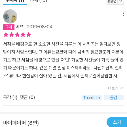
구매자 (1)
전체 (19)
같은 큰 행사를 열어본 적이 없는 ‘세후도’로서는 놓칠 수 없는 기회인
셈이다. 명탐정 홈즈걸 콤비가 있으니 말이다. 사건이 일어날 때마다
메뉴
노심초사하면서도 사람들을 계속하서 독려하고 조율하는 교코와, 덤
베쯔
2010-08-04
벙거리면서도 사건만은 말끔하게 해결하는 다에는 여전히 콤비로 활
약하며 사건들을 하나하나 해결해나간다. 물론 자신의 정체를 꽁꽁
서점을 배경으로 한 소소한 사건을 다루는 이 시리즈는 읽다보면 정
숨겨왔던 정체불명의 팬의 실체 역시 말끔하게 밝혀진다. 1권부터 3
말이지 사랑스럽다. 그 이유는교코와 다에 콤비의 절묘한조화 때문이
권까지 이어지는 사건의 연속 속에서 교코와 다에는 주변 사람들에게
기도 하고 서점을 배경으로 했을 때'만' 가능한 사건들이 가득 들어 있
일명 ‘서점 전문 명탐정’으로 확실히 인식된다. 물론 이 책을 읽는 독
기 때문이기도 하다. 같은 계열 일상 미스테리라도, '나선계단의 앨리
자들 역시 점점 더 능숙하게 탐정 기질을 발휘하는 두 사람에게 특별
스' 류보다 현실감이 살아 있는 건, 서점에서 실제로일어날법한 사건
한 인상을 받게 될 것이다. ‘명탐정 홈즈걸’ 시리즈는 여기서 끝나지
들을구체적인 장치들을 가지고 그려냈기 때문이다. 이번 권에는단편
만, 분명 세후도 서점에는 오늘도 다양한 사건들이 빈발할 테고, 서점
더보기
의 묘미를 잘 살린 5편의 연작이 실려 있다. 1. 이상한 주문, 2. 너와
에 관한 사건이라면 무엇이든 풀어내는 홈즈걸 콤비도 여전히 맹활약
공감 (
1
)
댓글 (0)
이야기하는 영원, 3. 가나모리 군의 고백, 4. 사인회는 어떠세요?, 5.
중일 것이다. ‘남녀 탐구생활’보다 디테일하고, ‘지붕 뚫고 하이킥’보
염소 씨가 잃어버린 물건-. 가장 좋았던 건 1, 4, 5였다. 1은 색다른 주
다 신선하다! 책을 사랑하는 사람이라면 대공감 · 대폭소할 가슴 따뜻
문에 얽힌 의혹을 풀어내는 과정이 흥미롭다. 4는 사람의 작은 불만
한 소설 ‘명탐정 홈즈걸’ 시리즈는 일명 ‘코지 미스터리’ 계열의 책이
쓰기
마이페이퍼 (8편)
이 어떻게 진화하고 번져나가는지 인간 심리를 잘 보여준다. 5는 소
지만, 미스터리 요소보다는 책과 서점을 둘러싸고 벌어지는 사소한