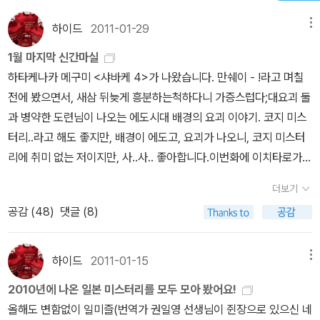
품이지만 참 훈훈하다. '서점 직원이었던 경험을 살려' 이런재기 넘치
일상과 사건의 경쾌한 해결방식에 더 초점이 맞춰져 있다. 그렇기에
하이드
2011-01-29
메뉴
는 작품을쓴 작가는 마치 작가의 분신 같은 교코를 통해 얼마나 책을
책을 좋아하는 사람, ‘북러버’라는 공통항이 있다면 이 시리즈를 더욱
사랑하는지를 마음껏 뽐내고 있다.고객으로 들르는 서점의 풍경과,
즐길 수 있다. 그런 사람들에게 이 시리즈는 공감의 폭도 재미의 폭도
1월 마지막 신간마실
직원으로서 느끼는 서점의 일상은 참 다른 것 같다. 책을 주문하고 분
두 배가 되는 셈. 사소한 것 하나에도 너무나 다르게 생각하고 행동하
하타케나카 메구미 <샤바케 4>가 나왔습니다. 만쉐이 - !라고 며칠
류하고 나르고 사은품을 전시하고 고객 응대를 하고 책을 찾아주고
는 남녀의 차이를 디테일하게 꼬집는 ‘남녀 탐구생활’처럼 이 시리즈
전에 봤으면서, 새삼 뒤늦게 흥분하는척하다니 가증스럽다;대요괴 둘
사인회를 하고 영업사원을 상대한다. 이런 소소한 일들 덕분에 우리
는 책의 풍경과 서점의 일상을 리얼하고도 섬세하게 잡아낸다. 그래
과 병약한 도련님이 나오는 에도시대 배경의 요괴 이야기. 코지 미스
는 쾌적한 분위기에서 책을 고르고 즐겁게 읽다가 사들고 집으로 올
서 읽는 이로 하여금 ‘그래, 그렇지’ 하는 공감과 더불어 ‘저럴 수도 있
터리..라고 해도 좋지만, 배경이 에도고, 요괴가 나오니, 코지 미스터
수 있는 것이다.이 시리즈의 제목은 우습게도 <명탐정 홈즈걸 1, 2, 3
겠구나’ 하는 의외성까지 선사하는 것. 익숙하고 친숙한 공간인 서점
리에 취미 없는 저이지만, 사..사.. 좋아합니다.이번화에 이치타로가
>으로 통일되어 버렸다. 원래 1권은 <명탐정 홈즈걸의 책장>, 2권은
은 그 순간 새로운 재미를 발견할 수 있는 공간으로 뒤바뀐다. 또한 서
유곽의 기녀와 도망치겠다고 한다고요? 뭔소리에요?! 얼른 보고 싶
더보기
<명탐정 홈즈걸의 사라진 원고지>였다. 원래부터 1, 2, 3, 시리즈로
점에서 일어나는 다양한 사건과 그 해결방식은 마치 한 편의 시트콤
네요.얼마전 버스 안에서 권일영 선생님 이름으로 신간 알리미가 문
나가고 부제를 붙였으면 이런 일이 없었을 텐데, 아래 리뷰의 지적대
공감 (
48
)
댓글 (8)
처럼 가볍고 경쾌한 재미를 선사하는 한편, 사람과 사람 사이의 감정
자로 왔길래 뭔가 알아보려다 까먹었더랬는데, 바로 이 책이었군요!
로 먼저 책을 산 사람은 제 짝 아닌 걸 가진 꼴이 되어 버렸다.다산책
교류는 읽는 이로 하여금 따뜻한 감정을 느끼게 한다. 지금 한창 인기
아야츠지 유키토 <미로관의 살인> 전 구판으로 읽긴 했어요. 관시리
방 편집자는 반성해야 한다. ^^; 3권으로 이 시리즈는 완간된 걸로 안
를 얻고 있는 ‘지붕 뚫고 하이킥’처럼 말이다. 책이 있고 사람이 있는
즈 중에서도 꽤 재미있었던 책으로 기억합니다.번역은 여러부분 다듬
하이드
2011-01-15
메뉴
다. 누군가 이 시리즈를 사 읽겠다면 1, 3권을 권한다. 2권은 장편으로
한 편의 시트콤 같은 이 소설은 ‘책을 좋아하고 서점을 좋아하는’ 독자
어졌다고 하니,구판 있으신분도 (많이 없겠지만) 새로 나온 판본 사보
2010년에 나온 일본 미스터리를 모두 모아 봤어요!
재미가 좀 떨어진다. 다에는 동요를 흥얼거렸을 때와 같이 느긋한 태
들에게 즐거운 선물이 되어줄 것이다.
시는 것이 좋을듯 합니다.원서 표지가 더 땡깁니다. 우메다 미카의 <
올해도 변함없이 일미즐(번역가 권일영 선생님이 쥔장으로 있으신 네
도였다. ''숨긴다'와 '치운다'는 어떻게 다르지?' ' 치운다는 건 어떤 의
서점원의 사랑> 입니다. 전 일본 드라마 작가들의 책을 좀 좋아하는