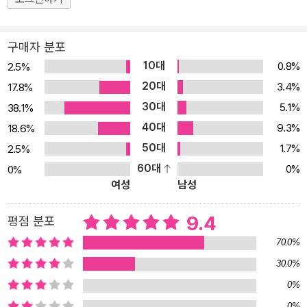
걸’ 시리즈의 세 번째 이야기이기도 하고, 그렇게나 꼭 그려내고 싶었
던 서점의 에피소드를 모은 단편집이기도 합니다. _작가 인터뷰 中
구매자 분포
《명탐정 홈즈걸1》로 시작하여《명탐정 홈즈걸2》(출장 편)로 이어진
10대
0.8%
2.5%
‘명탐정 홈즈걸’ 시리즈가 《명탐정 홈즈걸3》(사인회 편)의 출간과 함
20대
3.4%
17.8%
께 전3권 완간되었다. 작가 자신이 서점 직원으로 13년간 일했던 경
30대
5.1%
38.1%
험을 바탕으로 집필한 이 시리즈는 특유의 리얼함과 경쾌함으로 독자
40대
들을 사로잡았다. 독자서평을 보면 ‘서점 속의 소소한 일상을 다루고
9.3%
18.6%
있지만 손을 뗄 수 없을 만큼 흡인력 있다’ ‘순식간에 읽을 만큼 드라
50대
1.7%
2.5%
마로 만들어도 재미있을 만한 이야기’ ‘서점 직원들의 사소한 대화나
60대
0%
0%
여성
남성
업무 내용이 마치 눈에 보이는 것처럼 세세하게 묘사되어 있다’ ‘맞아,
정말 그래, 하면서 공감하며 읽었다’ ‘긴장감과 더불어 감동을 주는 이
9.4
평점 분포
야기’ ‘명랑한 추리소설’ ‘참신하고 독특한 소재’ ‘아기자기한 매력이
있는 소설’ 등등 서점의 일상을 리얼하게 보여주고 그곳에서 일어나
70.0%
는 갖가지 사건을 경쾌한 템포로 풀어나가는 이 소설에 대한 호평이
30.0%
가득하다. 그리고 그 이야기의 중심에는 책과 서점을 사랑하는 서점
0%
계의 홈즈와 왓슨, 다에와 교코가 있다. 첫 번째 이야기가 도쿄 근교의
0%