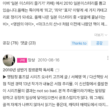
이버 '일본 미스터리 즐기기' 카페) 에서 2010 일본미스터리를 뽑고
미에서 선행-좋은 행동이지요. 엉망으로 흐트러진 장소에 내던져진
데요, 우메다 미카는 <CA라고 불러줘>의 작가이기도 합니다.청춘소
있습니다.올해는 특이하게 '최고', '최악' '표지' 이렇게 세 가지 카테고
편지를 본래 있어야 할 장소에 잘 치워둔다. 그렇잖아요? 꽤 바른 행
설 필이 나지만, 제목의 '서점원'과 일드 작가라는 프로필에 관심이 갑
리로 정리가 되네요. 올해 나온 일본 미스터리 중 <얼굴에 흩날리는
동이죠?' 교코는 헷갈려서 머리에 손을 갖다 대고 되물었다. ''숨긴
니다. 살짝 '4월 이야기' 영화가 떠오르기도 했구요. ^^책을 좋아하고,
비>, <영원의 아이>, <마크스의 산>!! 처럼 이전에 나왔던 책이 제외
다'의 경우와 '치운다'의 경우는 구체적으로 어떻게 달라? 그러니까
서점을 좋아해 서점원의 길로 들어선 주인공과 그 주변의 등장인물들
되는 건 좀 아쉬워요. 여튼, 저도 작년처럼 성실히! 투표해보고자, 20
우리는 이 넓은 서점 내의 어디를 찾으면 되는 거냐구?''그야말로 편
사이에서 펼쳐지는 인간관계 속에서 저마다의 사랑과 일에 대한 고민
더보기
10년에 나왔던 일본 미스터리들을 정리해 보고자 합니다.정리에 들
지에 적합한 장소겠지요.' -275p '안녕하신가, 명탐정님.' 구라모토의
을 중심으로 이야기는 전개된다. 아직은 흔들리는 청춘의 한 길목에
공감 (
78
)
댓글 (23)
어가기 전, 지금( 1월 15일) 까지의 카페에서의 대세는아래와 같습니
말에 다에는 싱글벙글 덧붙였다. '서점에 관한 일만 취급해요.' -285p
서 진정한 삶과 진정한 사랑이란 무엇인가에 대해 묻게 되는 이야기.
다. <침묵의 교실> 읽어보긴 하겠는데, 아.. 진짜 오리하라 이치 재미
그리고 그 속에서 주인공 쇼코의 선택은 무엇일까?서점에 관한 이야
나긴 한데, 500페이지 넘어가는 책 읽고 나면 한 3개월쯤 늙는 기분
망상
2010-08-16
메뉴
기라면, 최근에 7권까지 나온 <서점 숲의 아카리> 도 있고, 서점 직
이라 선뜻 살 수가 없네요. 이번엔 600페이지도 넘어;아마 <밀실 살
원이 주인공인오사키 고즈에의 명탐정 홈즈걸 시리즈도 있으며, 미야
2010년 상반기 장르문학 독서록
인사건>이나 <잘린 머리처럼 불길한 것> 정도가 1위이지 않을까 조
베 미유키의<쓸쓸한 사냥꾼> 도 생각나네요.일드 작가의 책으로는요
▶ 명탐정 홈즈걸 시리즈 오사키 고즈에 글 / 서혜영 역 / 다산책방 서
심스레 예측 ( 1월말까지 투표에요.) <잘린머리처럼 불길한 것>은 표
두 권이 생각납니다.주석 시리즈도 꾸준히 나오고 있습니다. 얼마전
점 직원 경력 13년 작가가 내놓은 서점 추리물. 이 신선함에서 출발한
지 분야에서도 압도적으로 1위.. 라고 생각. (역시)우타노 쇼고의 <여
에 <주석 달린 허클베리 핀>이 나오더니, 이번엔 케네스 그레이엄의
이 시리즈물의 결과는 not so bad. 본격 추리물이라기에는 말랑말
왕님과 나>, 히가시노 게이고의 <명탐정의 규칙>은 호오가 갈려서
<주석달린 버드나무에 부는 바람> 이 나왔어요.홈즈, 오즈, 앨리스,
랑하고 굉장히 일상에 닿아있으면서 공포스럽지가 않다. 뭐 그래도
좋은쪽에서도 싫은 쪽에서도 자주 볼 수 있습니다. 우타노 쇼고의 <
허클베리 핀까지의 주석은 그럴법한데, <버드나무에 부는 바람>의
골격 자체가 나쁘지 않아서 읽기는 좋은데, 캐릭터 매력도에서 따지
여왕님과 나> 정말 읽기 싫은 표지;; 읽어봐야겠네요. 이전 투표의 1
주석이라니, 여러 의미로 궁금하군요.메리 셸리의 <프랑켄슈타인>이