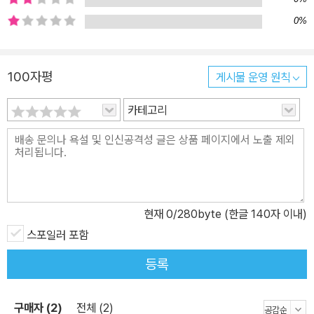
서점 ‘세후도’를 배경으로 한 단편 연작소설이었고, 두 번째 이야기가
0%
나가노 출장을 다룬 장편이었다면, 이번 세 번째 이야기는 다시 1권과
마찬가지로 ‘세후도’를 배경으로 한 다섯 편의 연작단편소설로 이루
어진다. 주문한 사람을 알 수 없는 주문이 연거푸 들어오는 사건이 발
100자평
게시물 운영 원칙
생하는가 하면 초등학생 실종사건이 일어나기도 하고, 신진 미스터리
카테고리
작가는 정체불명의 팬이 누군지 밝혀달라고 한다. 세후도 서점의 홈
즈걸 콤비는 특유의 명쾌한 추리로 이번 사건들도 무사히 해결할 수
있을까? 신진 미스터리 작가의 사인회를 사수하라! 서점에 관한 문제
만 푸는 서점 한정 명탐정, 홈즈걸의 이야기 서점이라는 공간에는 정
말이지 다종다양한 사람이 모여든다. 엄마 손을 이리저리 끌고 다니
는 어린 꼬마손님부터 은퇴 후 여유 있게 독서생활을 즐기는 노인손
현재
0
/280byte (한글 140자 이내)
님에 이르기까지 서점을 드나드는 사람들은 말 그대로 성별과 나이를
스포일러 포함
가리지 않는다. 어떤 공간이든 그러하겠지만 이렇게 다양한 사람들이
등록
들락거리는 곳에는 사건, 사고가 끊이지 않기 마련. 그런데 이 소설에
등장하는 다양한 사람들에게는 한 가지 공통점이 있다. 책을 좋아하
고 또 서점을 좋아한다는 것. 그래서 이 시리즈 속에서는 사건도 책에
구매자 (2)
전체 (2)