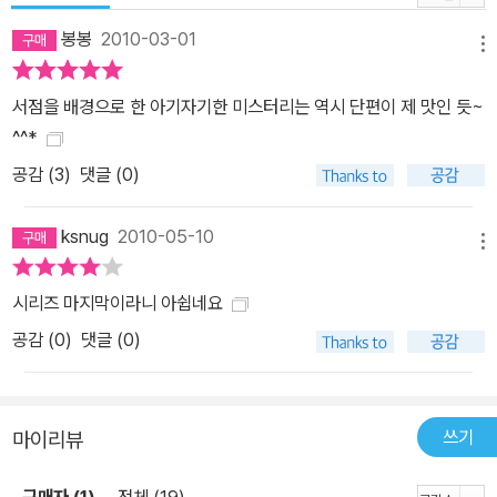
관한 것이고 사건해결의 실마리도 책이 제공한다. ‘명탐정 홈즈걸’ 시
봉봉
2010-03-01
리즈는 이른바 책에 관한, 책에 의한, 그리고 책을 위한 그런 이야기인
메뉴
셈이다. 《명탐정 홈즈걸3》은 다섯 편의 단편소설로 이루어져 있다.
서점을 배경으로 한 아기자기한 미스터리는 역시 단편이 제 맛인 듯~
책을 주문해놓고 연락을 해보면 그런 주문을 한 적이 없다고 하는 사
^^*
람들이 있는가 하면, 서점을 견학하러 온 초등학생이 사라지는 사건
공감 (
3
)
댓글 (0)
이 발생한다. 또 아르바이트생의 아쉬운 사랑 이야기가 펼쳐지는가
하면, 미스터리 신진 작가는 정체불명의 팬이 누구인지 밝히는 서점
ksnug
2010-05-10
에서 사인회를 하고 싶다고 하고, 또 어느 날은 단골손님이 두고 간 사
메뉴
진이 서점에서 없어지는 등 세후도 서점은 오늘도 다양한 사건들로
북적댄다. ‘사인회’라고 하면 서점에서 가장 흔히 이루어지는 이벤트
시리즈 마지막이라니 아쉽네요
중 하나다. ‘사인회’는 독자가 작가를 직접 만나 이야기를 나눌 수 있
공감 (
0
)
댓글 (0)
고, 작가가 아이콘택트가 가능할 만큼 가까이 독자를 만나볼 수 있는
거의 유일한 공간이다. ‘작가’와 ‘독자’가 ‘서점’에서 만나는 이벤트가
바로 ‘사인회’인 것이다. 그런데 소설 속 ‘사인회’는 조금 느낌이 다르
쓰기
마이리뷰
다. 이 사인회에는 독특한 조건이 붙어 있다. 작가에게 편지를 보낸
‘정체불명의 팬’을 밝혀야 사인회를 열 수 있다는 것. 좀처럼 사인회