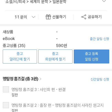
소설/시/희곡
>
세계의 문학
>
일본문학
선물하기
공유하기
새상품
-
eBook
-
출간 알림 신청
중고상품 (35)
590원
중고
중고
중고 등록
알라딘에 팔기
회원에게 팔기
알림 신청
명탐정 홈즈걸 (총 3권)
신간알림 신청
명탐정 홈즈걸 3 : 사인회 편 - 완결
절판
명탐정 홈즈걸 2 : 출장 편 - 명탐정 홈즈걸의 사라진 원고지
절판