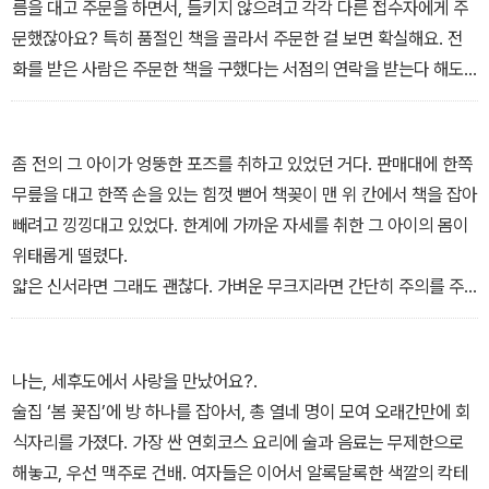
름을 대고 주문을 하면서, 들키지 않으려고 각각 다른 접수자에게 주
문했잖아요? 특히 품절인 책을 골라서 주문한 걸 보면 확실해요. 전
화를 받은 사람은 주문한 책을 구했다는 서점의 연락을 받는다 해도
‘모른다’며 한마디로 거절하면 그만이잖아요? 자기가 주문하지도 않
은 책을 무리해서 살 이유가 없으니까요. 그렇다면 이 가짜 주문을 한
사람은 전화를 받은 사람이 혹시라도 책값을 지불하는 일이 없도록
좀 전의 그 아이가 엉뚱한 포즈를 취하고 있었던 거다. 판매대에 한쪽
특별히 신경을 쓴 거예요. 그렇다면 뭘까요? 이름을 사용당한 사람에
무릎을 대고 한쪽 손을 있는 힘껏 뻗어 책꽂이 맨 위 칸에서 책을 잡아
게 우리가 전화를 걸게 하는 것, 그게 바로 목적이라는 거지요.”
빼려고 낑낑대고 있었다. 한계에 가까운 자세를 취한 그 아이의 몸이
교코는 입술을 깨물며 고개를 좌우로 흔들었다. 다에의 생각을 부정
위태롭게 떨렸다.
하고 싶어서가 아니라 갈수록 왜 그랬는지를 더 알 수 없어졌기 때문
얇은 신서라면 그래도 괜찮다. 가벼운 무크지라면 간단히 주의를 주
이다.
고 끝내면 된다. 하지만 그 아이가 손을 뻗고 있는 건 사전. 그것도 두
“전화로 그 사람들에게 뭘 할 수 있다는 거야? 그 사람들이 특별히 전
꺼운 《고지엔(??苑; 일본의 중형 국어사전. 24만여 어휘와 국내외
화 받는 걸 싫어하는 사람들이야?”
사회정세, 3,000점의 도판, 지도를 수록하여 백과사전의 역할도 겸
나는, 세후도에서 사랑을 만났어요?.
_pp. 21-22 <이상한 주문> 중에서
함)》이다.
술집 ‘봄 꽃집’에 방 하나를 잡아서, 총 열네 명이 모여 오래간만에 회
“위험해!”
식자리를 가졌다. 가장 싼 연회코스 요리에 술과 음료는 무제한으로
교코는 그 자리에서 튀어 올라 좁은 통로를 내달렸다. 남자아이의 머
해놓고, 우선 맥주로 건배. 여자들은 이어서 알록달록한 색깔의 칵테