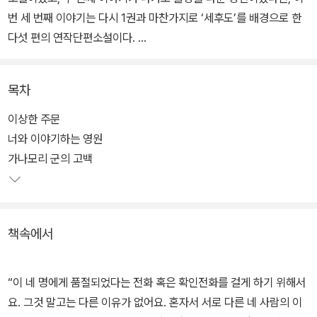
번 세 번째 이야기는 다시 1권과 마찬가지로 ‘세후도’를 배경으로 한
다섯 편의 연작단편소설이다.
주문한 사람을 알 수 없는 주문이 연거푸 들어오는 사건이 발생하는
목차
가 하면 초등학생 실종사건이 일어나기도 하고, 신진 미스터리 작가
는 정체불명의 팬이 누군지 밝혀달라고 한다. 세후도 서점의 홈즈걸
이상한 주문
콤비는 특유의 명쾌한 추리로 이번 사건들도 무사히 해결할 수 있을
너와 이야기하는 영원
까?
가나모리 군의 고백
책속에서
“이 네 명에게 품절되었다는 전화 혹은 확인전화를 걸게 하기 위해서
요. 그것 말고는 다른 이유가 없어요. 혼자서 서로 다른 네 사람의 이