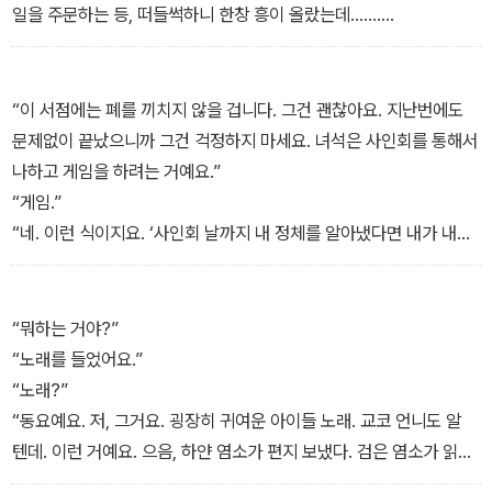
리 바로 위에서 두꺼운 사전이 밀려나와 조금씩 기울어지고 있었다.
일을 주문하는 등, 떠들썩하니 한창 흥이 올랐는데…….
마치 벼랑 끝에 내걸린 자동차처럼.
느닷없이 튀어나온 말에 함께 있던 사람들은 콩트의 한 장면처럼 그
거꾸로 떨어진다?.
대로 멈춰라, 가 되었다. 그와 동시에 젓가락으로 집어 들던 토마토가
사전을 붙잡을 여유가 없었다. 남자아이에게 달려들어 밀치는 순간,
굴러 떨어지고, 방금 입에 물었던 맥주가 뿜어져 나오고, 따르던 와인
“이 서점에는 폐를 끼치지 않을 겁니다. 그건 괜찮아요. 지난번에도
교코는 머리에서 어깨까지 충격이 내달리는 걸 느꼈고 그 순간 앞이
이 잔 옆으로 쏟아지고, 화장실에 가려고 엉덩이를 반쯤 들어 올리던
문제없이 끝났으니까 그건 걱정하지 마세요. 녀석은 사인회를 통해서
하나도 보이지 않았다. _pp. 67-68 <너와 이야기하는 영원> 중에
사람은 그대로 엉거주춤, 메뉴를 들여다보던 이들도 이마를 꽝 했다.
나하고 게임을 하려는 거예요.”
서
“뭐? 사랑이라고?”
“게임.”
‘사랑’이라니, 뭔 소리야? _pp. 114-115 <가나모리 군의 고백> 중에
“네. 이런 식이지요. ‘사인회 날까지 내 정체를 알아냈다면 내가 내미
서
는 책에는 가게히라 기마라는 사인 대신에 레드 리프라고 써라. 그러
면 게임오버, 너의 승리다. 그 후로는 모든 행동을 그만두겠다.’ 알겠
습니까? 녀석은 나한테 도전을 한 겁니다. 요전번 사인회에서는 누군
“뭐하는 거야?”
지 알아내지 못해서 실패로 끝났습니다. 그걸 놓고 나를 얼마나 조롱
“노래를 들었어요.”
하던지. 악의에 차서 빈정대더군요. 분했어요. 지금도 냉정을 유지하
“노래?”
기 힘들어요. 그런 경험을 더는 하고 싶지 않아요. 하지만 사인회야말
“동요예요. 저, 그거요. 굉장히 귀여운 아이들 노래. 교코 언니도 알
로 녀석을 잡을 절호의 찬스이기도 하니. 나는 어떻게 해서라도 이 게
텐데. 이런 거예요. 으음, 하얀 염소가 편지 보냈다. 검은 염소가 읽지
임에서 이기고 싶어요. 이겨서 이번에야말로 무슨 일이 있더라도 결
않고 먹었다. 할 수 없어서……”