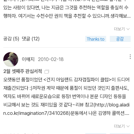
라 작은 사건도 함께 등장하기 때문일텐데, 짜임새있는 이야기를 좋
제 이런 작품들이 나오는 거겠지. 하지만, 난 끝까지 읽어주겠어, 요코
있는 사람이 있다면, 나는 지금은 그것을 추천하는 역할을 충실히 수
아하는 나로서는, 이 단편집에 그런 소품이 등장해야 하는-그것도 단
미조 세이시!다카무라 가오루 <조시> (복간)미치오 슈스케 <솔로몬
행하자. 여기서는 수천수만 권의 책을 추천할 수 있으니까.생각해보
편집 마지막에- 이유를 납득하기 어려운 것이다. 여하튼, 번역도 나쁘
의 개>이시모치 아사미 <살인자에게 나를 바친다>히가시노 게이고
면 점장님 말씀은 하나도 틀리지 않았어.팔고 싶은 책이 잘 나가고 있
지 않고, 편집도- 나쁘지 않고 이야기들도 나쁘지 않지만 별 다섯 개
<갈릴레오의 고뇌>사사키 조 <폐허에 바라다> ★★★★★ 서스펜
더보기
다면 기뻐해야지.(108~109쪽)아이 때는 눈에 갇혀 내내 책을 읽었
주기는 참 난감한 시리즈물이라 하겠다.▶ 아리스가와 아리스 학생
스는 없지만, 형사와 피해자, 가해자 사이에 흐르는 격정의 파도가 묵
공감 (
5
)
댓글 (12)
어요.이 눈은 어디를 고르려 해도,어디나 너무도 새하얗구나.저토록
시리즈 아리스가와 아리스 글 / 김선영 역 / 시공사 1988년, 1989
직하게 와닿는다. 경찰소설, 단편집, 표지만큼 스산하고, 드라이한 와
무시무시하게 흐트러진 하늘에서,이 아름다운 눈이 내려왔다.켄지의
년, 1999년에 쓰여진 학생 시리즈 세 권이 번역되어 있고, 2004년
중에 중간중간 아주 뜨거운 감정이 새어 나온다. 지금까지 읽은 중 가
'영결의 아침'입니다.(140쪽)서점숲의 아카리라는 만화책은 지점에
에 쓰인 네 번째 시리즈가 아직 번역되지 않은 상태. 학생인 아리스가
이매지
2010-02-18
메뉴
장 독특한 종류의 경찰 소설.교고쿠 나쓰히코 <웃는 이에몬> ★★★
서 일하던 아카리가 도쿄의 본사로 오면서 겪는 이런저런 일들을 그
졸업 후 추리소설 작가인 히데오와 짝을 이뤄 사건을 해결한다는 작
★ 요쓰야 괴담의 재창조. 사랑해선 안 될 두 사람이 사랑한 결과는
2월 셋째주 관심서적
리고 있습니다. 랩핑을 하고, 만화책 코너 코스프레 이벤트를 진행하
가 시리즈도 있는데 나는 현재 단편집 한 권만 읽은 상태. 학생 시리즈
비극 중의 비극. 손안의 책이 아닌 북스피오에서 나온 교고쿠 나쓰히
오랫동안 품절이었던 <건지 아일랜드 감자껍질파이 클럽>이 드디어
고, 기획책 1권을 정해 책꽃이 하나를 그 책으로 채워 홍보를 하는 등
는 다섯 권으로 완결이라는데, 마지막 권이 언제 나오게 될지는 아직
코. 독자가 원하는대로 결말나지 않는 어두운 사랑의 현실. 화도 복도
재출간되었다 :)저작권 계약 때문에 품절이 되었던 것인지 출판사도,
서점에서의 일상을 보여줍니다. 그리고 그 속의 관계들을 보여줍니
미지수,라고 한다. 작가의 필명인 '아리스가와 아리스'와 같은 등장 인
받아들이는 사람의 마음에 달려 있다. 사랑도. 사랑의 타이밍과 불소
역자도 바뀌어 새로운모습으로 등장! 번역이나 본문 디자인 등등을
다. 차갑고 냉정한 동기, 하루 백권을 읽는 부지점장, 음침한 아르바이
물의 시점에서 쓰이는 이 시리즈물은, 교토대학에 재학중인 아리스가
통이 갑갑하지만, 그럴듯하다.아유카와 데쓰야 <리라장 사건> ★★
비교해서 보는 것도 재미있을 것 같다~리뷰 참고(http://blog.aladi
트 생등 개성이 강한 동료들과 촌뜨기 아카리는 잘 지낼 수 있을까
추리소설 연구 동아리에 들어가서 에가미 선배가 범인잡기 하는 걸
★ 리라장에서 벌어지는 연쇄살인사건 익숙한 이야기들의 향연. 분위
n.co.kr/imagination7/3410268)문동에서 나온 김영하 콜렉션.
요?이런저런 책들과의 인연이 아카리와 사람들 사이의 이해와 소통
돕는다,는 식인데- 세 권 읽고 났더니 이 작가 시리즈는 더 이상 읽고
기도 재미도 호기심도 일어나지 않는 작품.우타노 쇼고 <밀실살인게
현재 6권이 나왔는데, <호출>과 <나는 나를 파괴할 권리가 있다>도
의 끈이 되어줍니다.그럼 다음 책은 3권으로 완간된 홈즈걸 시리즈 3
싶어지지 않는다. 아마도 아리스 학생 시리즈의 특징은 밀폐된 공간
더보기
임> ★★★★ 리얼 추리 게임 현실에서 사람을 죽이고, 트릭이나 다
조만간 나올 예정이라고. 젊은 작가(라고 하기엔 어느덧 첫 작품이 나
권입니다.이 시리즈의 주인공들도 서점에서 일하는데요.이번에도 서