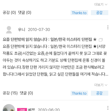
면 내가 좋아하는 추리물보다는 한참 뒤떨어지는 바람에(주인공이 여
위 작품들은이렇습니다. <제물의 야회>는 소리소문 없다가 1위 하는
더보기
열린책들 세계문학전집에서 나왔습니다. 요즘 뒤늦게 스티븐 킹의 <
자들 뿐이어서 그런지도-) 빠져들어서 읽게되지는 않는다.명탐정 홈
바람에 다들 의외다 하는 분위기였고 ^^; 이 책 저도 재미있게 읽고,
공감 (
0
)
댓글 (0)
죽음의 무도>를 읽고 있는지라 프랑켄슈타인 신간 소식 보고 눈이 띠
즈걸의 책장 초판 1쇄 2009. 11 / 287쪽 단편집. 캐릭터 소개와 서
좋은 작품이라고 생각하는데, 지금 보니 작가 이름도 생각 안 날 정도
용 -같은 이유로 브램 스토커의 <드라큘라>도 보관함에 새로 담았습
점의 일상 및 일과와 고객들에 대한 이야기가 소소하게 잘 드러나있
로 좀 마이너지 않았나 싶은데 말입니다. <고백>은 저는 진짜 별로였
니다.부지런히 나오고 있는 열린책들 세계문학. 솔직히 분량으로는
다. 읽고 났더니, 내가 일전에 일본 서점에서 했던 짓은 상당히 실례되
우니
2010-07-30
메뉴
는데, 이 책이 베스트셀러였다는 건 팩트고; <ZOO> 까지는 몰라도
민음사 다음 가는 문학선이 되지 않을까 싶습니다. 어쩌면 더. 왠지 이
는 일이었다는 걸 알게되었달까; 역시 문화의 차이는 독서로 메우는
<암흑관의 살인>은 진짜 의외네요! 이 중 가장 의외;+++++++++
요즘 단편밖에 읽지 않습니다 : 일본/한국 미스터리 단편집 ★
출판사의 편집을 봐도 그렇고, 전집 내는 걸 봐도 그렇고, 뭔가 집착
게 가장 좋은 방법이지 싶다. 누가 죽었는데 그 범인은 바로 너, 라는
++++++++++++++++++++++++++++++++++++++
요즘 단편밖에 읽지 않습니다 : 일본/한국 미스터리 단편집 ★(서양
쩌는 ^^: 그런 오기도 있고, 물량공세도 가능한 그런 출판사로 보입니
게 아니라 정말 서점에서 일어날 법한 사건들로 이루어졌다. 화자는
++++++++++++++++++++++++++++++제가 뽑을 올해
작품도 초금)시간없는 요즘,손에 들었다가 끝까지 못 읽고 그대로 꽂
다.표지 분위기가 근래 들어 좀 바뀐 것 같지 않나요?도스또예프스키
서점 6년차 직원 쿄코. 탐정 역할은 아르바이트생인 도쿄 법대생으로
의일본미스터리 리스트는 이렇습니다.<마크스의 산>은 재간이니 빠
아두는 것이 속상하기도 하고 기분도 상해 단편집에 온통 신경이 쏠
에 관한 책들도 좀 나왔어요.표지가 코믹하군요. 열린책들은 이제 워
명석하고 성실하지만 손재주만큼은 저주받았다 싶을 정도로 없는 다
져야 하겠고, 나머지 책들 중에 골라보지 싶은데 아마 <가다라의 돼
려 있습니다.장편 단편 가리지 않지만 이번만은 조금 편식해보려고
홀식 표지만 좀 지양해 주면 좋겠구요. 오래간만에 나온 온다 리쿠의
에. 우리도 겪었을 것만 같은 사건들이라는 게 재미있는 점. 그러니까,
지>, <폐허에 바라다>, <우행록> 을 쓰고, 미쓰다 신조의 <잘린 머
합니다!그래서 읽었던 단편들, 읽고 싶은 단편들을 여기에 적습니다.
<우리 집에서는 아무 일도 일어나지 않는다>유령을 전면에 내세운
거대한 미스터리를 기대하진 말고 서점의 일상을 엿본다는 기분으로
리처럼 불길한 것>은 표지에 몰빵해주겠어요. ^^그리고 <밀실살인게
(연작단편도 포함되어 있습니다)누락된 작품이나 추천하실 작품들은
호러 소설로 220페이지 정도 되는 짧은 분량이네요.솔직히 개인적으
읽는 게 더 나을지도 모르겠다. 하지만, 서점을 상당히 사랑하는 나로
더보기
임>의 표지도 전 꽤 발랄했다고 생각하구요.표지로는 <잘린 머리처
댓글로 달아주세요. 격렬하게 환영합니다!!*순서는 상관없습니다.1.
로다가 히가시노 게이고는 맨날 욕하면서 찾아 읽고 욕하지만 'ㅅ' (뭐
서는 서점 에피소드집 같은 느낌이어서 꽤나 즐거웠다.명탐정 홈즈걸
공감 (
15
)
댓글 (0)
럼..>, <밀실살인게임>, <폐허에 바라다> 로 가겠어요. 오리하라 이
히가시노 게이고2.아토다 다카시(아토다 다카시를 포함한 여러 작가
하는거냣!) 온다 리쿠는 그마저 안 한지 오래인 작가이긴 합니다만,
의 사라진 원고지 초판 1쇄 2009. 12 / 287쪽 장편. 주인공 쿄코가
치의 <침묵의 교실>을 읽고 나서 바뀔 수도 있겠지만, 전 오리하라
분들의 단편집입니다_)3.아리스가와 아리스4.오츠이치5.온다리쿠6.
유령 이야기라니 살짝, 아주 살짝 혹 -폴 오스터 <보이지 않는>이 책
휴가를 받아 친구가 일하는 다른 지역 서점의 유령 소동을 해결해주
이치는 늘 좋아했지만, 마구마구 좋아하지는 않았으니깐, 뒤늦게 다
미야베 미유키7. 나카지마 라모8. 요네자와 호노부9. 고이케 마리코1
은 제가 가지고 있는 원서랑은 다른 표지만 일단 검색이 되네요.소설
베쯔
2010-06-20
메뉴