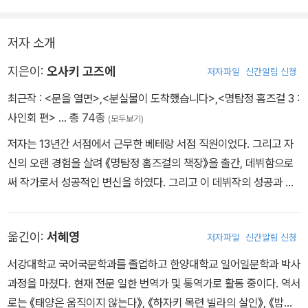
말을 내고 싶어요. 부탁합니다. 사인회에서 내가 ‘레드 리프’라고 쓸
교코는 당황해서 손을 뻗어 다에의 셔츠를 움켜쥐었다.
수 있게 도와주세요.”
“다에 씨, 왜 갑자기 큰 소리로 노래를 하고 그래? 여긴 매장이야.”
저자 소개
_pp. 188-189 <사인회는 어떠세요?> 중에서
“이 노래를 매장에서 들었어요. 그래서 말인데요, 없어진 게 하얀 봉
투라면 편지 같았겠구나 싶어서.”
지은이:
오사키 고즈에
저자파일
신간알림 신청
_p. 272 <염소 씨가 잃어버린 물건> 중에서
최근작 :
<문을 열면>
,
<분실물이 도착했습니다>
,
<명탐정 홈즈걸 3 :
사인회 편>
… 총 74종
(모두보기)
저자는 13년간 서점에서 근무한 베테랑 서점 직원이었다. 그리고 자
신의 오랜 경험을 살려 《명탐정 홈즈걸의 책장》을 출간, 데뷔함으로
써 작가로서 성공적인 변신을 하였다. 그리고 이 데뷔작의 성공과 인
기에 힘입어 출간된 후속작이 바로 이 소설이다. 세 권의 시리즈 중 유
일하게 장편인 이 소설은 유령과 살인이라는 다소 일상에서 벗어난
옮긴이:
서혜영
저자파일
신간알림 신청
사건으로 시작되지만, 서점과 책을 사랑하는 따뜻한 마음과 더불어
어딘가 그리운 듯한 분위기를 느낄 수 있어 보통의 미스터리 소설과
서강대학교 국어국문학과를 졸업하고 한양대학교 일어일문학과 박사
는 다른 느낌을 전해준다. 1권 《명탐정 홈즈걸의 책장》과 3권 《명탐
과정을 마쳤다. 현재 전문 일한 번역가 및 통역가로 활동 중이다. 역서
정 홈즈걸의 사인회는 어떠세요》는 저자와 마찬가지로 서점 직원 출
로는 《태양은 움직이지 않는다》, 《하자키 목련 빌라의 살인》, 《밤은