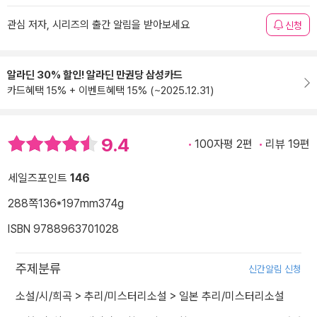
관심 저자, 시리즈의 출간 알림을 받아보세요
신청
알라딘 30% 할인! 알라딘 만권당 삼성카드
카드혜택 15% + 이벤트혜택 15% (~2025.12.31)
9.4
100자평 2편
리뷰 19편
세일즈포인트
146
288쪽
136*197mm
374g
ISBN 9788963701028
주제분류
신간알림 신청
소설/시/희곡
>
추리/미스터리소설
>
일본 추리/미스터리소설