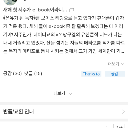
비로소 인간이 된다. 둘 이상의 인간이 함께 모여 생활하면서 만
자살인데, 이는 암을 예방하고 감염에 맞서기 위한 메커니즘이라
저들에 이어서 좀 '약한' 책들이 계속 나온다 싶었는데, 그래도 이
않았다. 오래오래 생각하고 또 연구해 봐야 할 주제임이 분명하
의 진실'이란 없다. 하지만, 인문, 교양, 사회심리학 등의 영역에서
새해 첫 저주가 e-book이라니...
들어지는 사회 속에서 나를 대상으로 하여 만들어진 타인의 평가
고 한다.(132쪽) 몸 전체를 구하기 위해 사심 없이 자살. 만약 손
번에는 취향에 딱 맞는 주제를 다룬다. 주저라고 한 건 <존재론
다. ​이 책에서 높이 사고 싶은 부분은 '권위주의 체제', '폭정(독
는 '죽음'을 위의 논증으로 정리하고 넘어가는 분위기다. 물론 과
《은유가 된 독자》를 보이스 리딩으로 듣고 있다가 휴대폰이 갑자
가 그처럼 중요한 이유이다. 타인의 인정, 타인의 승인을 통해 나
상된 세포가 자멸하지 않고 세포노화라 불리는 상태로 진입하게
적, 우편적>(도서출판b)를 말하는데, 1999년에 펴낸 데뷔작이
재)'와 '전체주의'를 비교한 부분이다. 아직 정확하게 그것들 사이
학은 좀 다르게 말한다. 나는 별의 일부, 우주의 먼지로써 치열한
기 먹통 됐다. 새해 들어 e-book 좀 잘 활용해 보겠다는 데 이러
는 어떤 한 인간으로 비로소 '만들어진다'. ​김건희가, 검찰총장의
되었다면, 이런 상태의 세포를 좀비세포라고 부른다고 한다. 좀비
다. 28살 때 펴낸. 국내에는 <동물화하는 포스트모던>(문학동
를 구별하지 못하겠는데, 도표로 설명하니 훨씬 더 명확하게 이해
진화의 과정에 등장한 '찰나'의 혼합물이며, 그런 '나'의 의식을 포
기야! 저주인가. 데이터교의ㅎ? 망구엘의 유신론적 태도가 나는
아내이며, 야당의 가장 강력한 대선후보자의 아내이며, 대통령의
세포가 되면 세포는 일상적인 활동을 중지하고 당연히 세포분열
네)으로 처음 소개되고 많이 인용되었다. 그렇지만 이후의 저작
되는 부분이 있다. 이 시리즈의 다른 책을 찾아볼까 싶다. ​​​ 3. 고통
함한 나의 육체는 시간의 흐름에 따라 산산이 부서진다. 흔적 없
내내 거슬리고 있었다. 신을 섬기는 자들의 메타포를 작가를 따르
배우자인 김건희가 명태균을 '선생님'이라고 불렀을 때, 명태균은
도 멈춘다고 한다. 다음 단계인 자살을 결행하지 않고 미적거리며
들이 대체로 기대에 부응하지는 못했던 듯싶다. 기대가 너무 높았
을 말하지 않는 법 ​겁 없이 두 쪽을 읽고, 내가 읽은 것이 맞는 것
이. 나는 이 책에서 전혀 다른 이야기를 듣게 되었는데, 그건 '시체
는 독자의 메타포로 등치 시키는 것에서 그가 가진 세계관이 기존
비로소 선생님이 '되어' 버린 것이다. 여러 기타(?) 안건을 제안하
뭉개기만 한다고. 문제는 그다음이다. 몸에 해로운 잡다한 분자를
거나 관심사가 많지 않았을지도. <관광객의 철학>은 오랜만에
인가 놀라 다시 읽었다. 맞았다. 그래서 한 번 더 놀라고. 고통은
인형'에 관한 것이다. ​그것은 완료되지 않는다. 따라서 전부가 아
인문학들과 다를 바 없어 실망했다. 나는 이 책을 호의에서 점점
고, 지시를 전달하고, 정책을 조율하는 사람이 '될' 수 있는 것이
사방으로 뿜어내며 노화를 촉진하는 역할을 하게 되는데. 이 모든
저자를 좀 가깝게 느끼게끔 해줄지 모른다. 히로키마저 이제 '중
말할 수 없다, 혹은 누구든 다른 사람의 고통을 100% 이해할 수
니다. 죽음, 그것에서 폭로되는 것은 너의 진리는 없다는 것뿐이
더보기
의심스럽게 보게 되었고 끝까지 비판적으로 볼 것이기 때문이다.
다. ​​​『Tell me everything』에서 밥의 아내 마가렛은 목사다. 크리
일의 사단은 아폽토시스 없음 때문에 일어난다. 제때 일어나야 할
견'이라면 일본의 젊은 비평가는 누구인가. 사사키 아타루? 아타
없다,를 예상하면서 읽고 있는데, 글은 나를 전혀 다른 곳으로 데
다. 그렇다. '나의 죽음'을 지켜보고, 받아들이고, 완수할 수 있는
공감 (
30
)
댓글 (15)
지금까지의 역사와 사실이 그러했듯이 앞으로도 그러할 것이라
스마스 이브 파티에서 그녀의 설교에 대해 언급하며 윌리엄이 말
일이 일어나지 않아서. 생로병사,의 흐름이 막혀버려서. ​​전문적이
루도 73년생이니 이제는 중견이다. 게다가 <야전과 영원>이나
려간다. 크게 소리를 높이거나 앞뒤 가리지 않고 화를 내거나 이
것은 '타인'이다. 내가 죽었는지 여부조차 '이 나'는 모른다. 절대
는 그의 메타포다. 많이 안다는 게 꼭 깊이나 깨달음을 담보하지
한다. ​Willaim said to Margaret, as he raised his glass, 'Gre
고 구체적인 과학 정보들의 향연인지라, 그쪽으로 관심이 있거나
<잘라라, 기도하는 그 손을> 이후의 저작들은(여러 권 더 소개되
런 성정이 아니라서(그러기엔 나는 기 자체가 약하다. 다른 말로
적인 비진리, 비-확실성이다. 그것을 받아들이고, 진리로 확정하
않는다. 내가 더 중요하게 생각하는 건 관점이다. 화려한 지식에
at job tonight, Margaret. Really, really great job.' (45p) ​윌
이미 가진 정보가 많은 사람이라면 훨씬 더 재미있게 읽을 수 있
더보기
었다) '충격적'이지 않았다. 일본 비평도 이제는 잦아드는 것일
에너지가 딸린다), 잊고 있었는데 이 책을 읽어보니 사춘기 시절
는 것은 이 내가 없는 세계의 '타인'이다. '전부'를 지켜볼 수 있는
도 불구하고 그의 관점은 내 동의를 끌어 내기엔 부족했다. 하지
리엄의 칭찬이 반드시 필요하다고 말하는 게 아니다. 어떤 사람에
을 것 같다. 천생 문과인 나는, '아~~ 그렇군요. 그런 거군요~.'하
까...
이 살짝 떠오른다. 질풍노도라 왜 이름 붙였는지 알 수 있는 시절
것은 타인, 죽어가는 내 몸을 끌어안고, 그 시체를 애도하는 타인
만 대부분 지식의 상아탑에 굽신대며 끌려간다. 그러니 망구엘도
게는 그 칭찬이 부담스러울 수도 있고. 진짜 그런 사람도 있다.(있
면서 따라 읽을 뿐이다. 진짜 궁금한 건 뒷부분에 나온다. ​​<파트
반품/교환 안내
들. 언제 지나갔나 싶을 정도로 무난하게 그 시절을 보냈다고 기
뿐이다. (231쪽) ​너의 죽음을 바라보는 이는 '너'가 아닌 타인이
독자를 저렇게 표현할밖에. 너무 구태의연하지 않은가. 그가 의도
더라) 칭찬하는 말을 듣기 싫어하는 사람, 드물긴 하지만 있긴 하
3. 유용한 충고> 취미 삼아 굶어보기, 단식, 식이요법, 콜레스테
억하지만, 수직 낙하하는 감정의 동요, 잊고 싶은 말실수, 후회와
며, '너'의 죽음을 슬퍼하는 이 역시 '너'가 아닌 '타인'이라는 설명
하지 않은 어떤 것을 생각하게 했다. 신학은 가장 서양적인 질서
다. 하지만 대부분의 경우 사람들은 자신에 대한 긍정적인 평가를
롤. 그리고 마지막으로 노화를 대하는 마음가짐.​​결국 부자들, 그