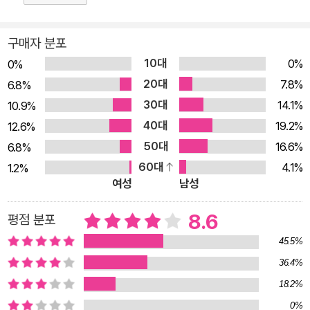
n), 피에르 르장드르(Pierre Legendre)를 가로지르며 분석해
나간다. 저자는 “통일된 시점이나 필연성, 전체성을 보장하는 것
구매자 분포
은 절대로 존재하지 않음을 ‘야전과 영원’이라는 개념을 통해 이
10대
0%
0%
야기하며 이 세 사람의 텍스트를 면밀하게 읽어나간다. 그리고 이
20대
7.8%
6.8%
를 통해 오늘날 독자들에게 무엇보다 절실한 것은 ‘텍스트와 거리
30대
14.1%
10.9%
를 둔 해석의 실천’과 ‘현실과의 상호작용’임을 제안한다. 이 세계
40대
19.2%
12.6%
를 살아가는 우리의 삶에 대한 깊은 사유 텍스트 원리주의 시대에
50대
16.6%
6.8%
던지는 경고의 메시지 『야전과 영원』은 총 3개의 부(部)와, 200
60대
4.1%
1.2%
9년 6월 추가된 ‘보론’으로 구성되어 있다. 제1부 「자크 라캉, 대
여성
남성
타자의 향락이라는 비신학」에서는 정신분석학자 자크 라캉의 개
념적 윤곽을 명확하고 간략하게 훑음으로써 라캉이 내놓은 개념
8.6
평점 분포
의 난해함을 드러내고, 그 결과로 라캉의 이론을 간략히 복습한
45.5%
다. 이미 여러 저서에서 언급된 바 있는 라캉의 <거울>과 <팔루
36.4%
스>, 대타자의 향락=여성의 향락, 보로메오 매듭 등의 개념을 철
18.2%
저하게 분석하며 저자는 라캉 이론의 난해함이 그것의 중복됨에
0%