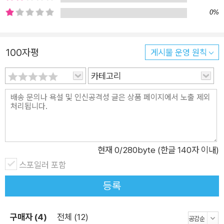
있고, 각 개념을 완전히 단절된 상태로 취급하는 것은 불가능하다
0%
고 이야기하고 있다. 제2부 「피에르 르장드르, 신화의 주방 냄새」
에서는 ‘도그마 인류학’을 내세우며 언어와 사회에 대한 흥미로운
이론을 제시한 피에르 르장드르를 통해 라캉의 세 가지 주요 개념
100자평
게시물 운영 원칙
을 비판하는 동시에 재정립한다. 특히 정신분석의 자폐성을 논하
카테고리
면서 라캉의 <거울> 개념을 비판적으로 계승하고 내놓은 르장
드르의 <사회적 거울>이라는 개념, 그리고 정보의 효율적 매체
로서의 텍스트가 아닌, 또 다른 가능성을 실현하는 ‘텍스트적 실
천’에 관한 논의는 이 책에서 매우 중요하게 다루어지는 부분이기
도 하다. 『잘라라, 기도하는 그 손을』을 읽은 독자라면, 이 책의 핵
심이 르장드르에 관한 논의에 있음을 알 수 있을 것이다. 제3부
현재
0
/280byte (한글 140자 이내)
「미셸 푸코, 생존의 미학 너머에서」에서는 라캉 및 라캉학파의 관
스포일러 포함
점, 정신분석과 사회학, 인류학의 축이 되는 관점을 근본 개념부
등록
터 비판하며 주체화의 구조를 밝히려한 푸코의 궤적을 재구성한
다. 푸코와 르장드르가 어떤 차이와 유사성을 갖고 있는지를 분명
구매자 (4)
전체 (12)
히 하고 있어 푸코에 대한 이해와 르장드르에 대한 이해를 동시에