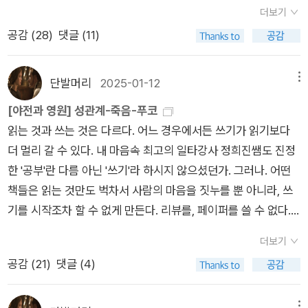
은 고요하고 우아한 독서 시간뿐 아니라, 영어 공부 시간. ​작년 6
할 수밖에 없는데, 앞에 마주 앉아 논쟁하는 듯한 도전적 서술 방
바로 필립 로스의 그 책. 아프고 슬픈 기억을 되새기며 그 책을 소
더보기
월부터 <스픽>을 했다(1년 정기구독). 오전에 잠깐 시간이 날 때
식이 인상깊었다. 계엄과 내란, 탄핵과 폭동으로 어지럽고 어수선
유했던 행복한 시절을 헤아려본다. ​내게 다시 그 책이 필요한 이
공감 (
28
)
댓글 (11)
마다 레슨 2-3개를 마치는 거였는데, 평일에는 괜찮았는데 주말
하다. 그래서 더욱, 진정한 자유를 만끽하기 위해 글 쓰고 노래하
유는 바로 이것. 선생님 리스트. (맨 마지막줄 쓴 사람은 알리~~
이 문제였다. 식구들 있는 데서 영어 말하는 게 너무 부끄러워 내
고 춤추고 사유해야 한다는 그의 말이 반갑다. 가자, 이기기 위해.
~~) 아... 나는 왜. 왜 로스를 팔았단 말인가. 왜 쓰는가,를 왜 팔
달력은 이런 모습이었고. 어쩔 수 없다, 하고 집에서도 스픽을 이
승리하는 기쁨을 위해. ​가자. 우리는 가자. 우리는 글 쓰고 노래하
단발머리
2025-01-12
메뉴
았단 말인가. ​​​그러나, 그럼에도 불구하고 나는 다시 장바구니에
어갔다. 끊어지지 않고 이어진 게 108일이었다. 작심 1일의 아이
고 춤추고 사유하자. <거울>을 만들어내기 위해, 제3자를 만들
[야전과 영원] 성관계-죽음-푸코
『왜 쓰는가』를 넣는다. 넣어 두었다. 2023년 출간된 책이라 아직
콘인 나로서는 참으로 대단한 기록이 아닐 수 없었는데, 그 와중
어내기 위해. 근거율을 만들어내기 위해, 공격하기 위해, 손에 쥐
읽는 것과 쓰는 것은 다르다. 어느 경우에서든 쓰기가 읽기보다
괜찮을 듯 하지만 25,200원 하는 책이고, 로스의 소설이 아니고
에도 여러 번 위기가 있었다. 레슨을 하나라도 하지 않은 날에는
기 위해. 지키기 위해. 굶주림에 저항하고 추위에 저항하고 죽음
더 멀리 갈 수 있다. 내 마음속 최고의 일타강사 정희진쌤도 진정
인터뷰집이라 판매가 부진할 경우(세일즈 포인트도 낮다) 품절될
불꽃이 없어졌는데, 그다음 날 2개의 레슨을 받으면 죽어간 불꽃
에 저항해 살아남기 위해. 모든 죽음과 위험의 선동을 웃어넘기기
한 '공부'란 다름 아닌 '쓰기'라 하시지 않으셨던가. 그러나. 어떤
수 있기 때문이다. 서둘러야 한다. ​​ 작년 11월에 샀던 『야전과 영
을 살릴 수 있었다. 그래서 12월에는 이런 완벽한 모습이기도 했
위해. 전진하기 위해. 옆으로 한 발 나가기 위해. 소격을 유지하기
책들은 읽는 것만도 벅차서 사람의 마음을 짓누를 뿐 아니라, 쓰
원』은 현재 품절이다. 『야전과 영원』이 열어두었던 세계는 이제
지만. 현재는 어떠한가. 나는 잃었다. 불꽃을, 흥미를, 그리고 영
위해. 자유를 직조하기 위해. 투쟁하기 위해. 도박하기 위해. 이기
기를 시작조차 할 수 없게 만든다. 리뷰를, 페이퍼를 쓸 수 없다.
도서관에서만, 중고서점에서만 가능할테다. 『통증 연대기』는 절
어를. 나는 잃었다. ​​대신 새롭게 시작한 활동이 하나 있는데, 그게
기 위해. 지기 위해, 승리하고 패배하는 기쁨을 위해. (773쪽) ​​ 3.
그런 책들을 기억하자면, 필립 로스의 『미국의 목가』, 스베틀라나
판된 상태에서 읽게 된 책이라 한 장, 한 장 넘길 때마다 마음이
바로 아침 요가 시간. 귀여운 아가(라기엔 나보다 키가 크다)가
노란 우산 ​내 MBTI는 ENFP이다(TMI 죄송~) 다른 성격 유형
더보기
알렉시예비치의 『체르노빌의 목소리』, 옥타비아 버틀러의 『블러
아렸다. 중고 도서를 구매하면 되겠는데, 이 책을 향한 내 마음은
해가 뜨기도 전에 집을 나서면 노란색 요가 매트(알라딘 사은품)
처럼 ENFP도 장단점이 있겠지만서도 제일 기억에 남는 특징이
공감 (
21
)
댓글 (4)
드 차일드』 등이다. 거기에 이 책 한 권을 더할 수 없어서, 간단하
'중고책'으로 감당이 안 될 듯 하다. 어제의 아픔을 오늘에 되살려
를 꺼낸다. 야심 차게 시작하는 나의 요가 타임. 수련의 시간 아니
이런 거다. ​다양한 것에 흥미를 갖지만 금방 질려하는 경우가 많
게라도 기록을 남긴다. ​​ 나는 비교적 최근에 『왓 이즈 섹스』를 읽
지난 주문에는 큰마음을 먹고 『고통받는 몸』을 넣었다. 지금으로
고 스트레칭의 시간. 홈트 아니고 홈휴식. 최근 영상은 512다. 나
다.​딱, 그냥 나다. 그러니깐 작심1일. 진득하지 못하고 도중에 그
메뉴