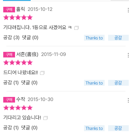
심화할 수 있는 부분이다. 특히 주체화라는 관점에서 푸코의 주요
홀릭
2015-10-12
메뉴
저서를 망라하며 논하고 있어 푸코에 관심이 있는 사람이라면 꼭
읽어볼 필요가 있다. 긴장감 넘치고 풍부한 내용을 담고 있는 이
기다려집니다. 1등으로 사겠어요 ㅋ
책은, 이 세계를 살아가는 우리의 삶에 대한 깊은 사유와 성찰의
공감 (
3
)
댓글 (0)
결과이며, 텍스트에 쓰인 말을 있는 그대로 받아들이는 텍스트 원
리주의에 대한 경고로서 향후 다양한 토론과 논의를 불러일으킬
서흔(書痕)
2015-11-09
메뉴
것이다. 독자들은 이 책을 읽음으로써 고도의 지적 경험으로 나아
갈 수 있을 뿐만 아니라, 우리 시대에 절실히 요구되는 ‘삶에 대한
드디어 나왔네요!!
성찰’로 명확한 의식을 가지고 참여할 수 있게 해줄 것이다.
공감 (
1
)
댓글 (0)
수작
2015-10-30
메뉴
기다리고 있습니다!
공감 (
1
)
댓글 (0)