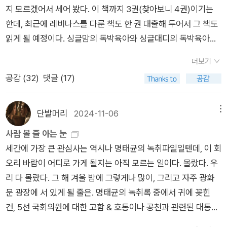
을 펼쳤으나 갈 길이 멀었고. 친구가 보내준 라떼와 스트로베리
다. 셋째, '위 두 가지 기본 원칙'을 어기는 모든 정당과 정치인은
지 모르겠어서 세어 봤다. 이 책까지 3권(찾아보니 4권)이기는
읽었는데도 모르겠더니. 이런 나를 슬퍼하며, 이 두꺼운 책을 이
초콜릿케이크(사실 친구가 보내준건 아메리카노와 아이스박스)
민주주의에 대한 위협으로 간주해야 한다.(63쪽) ​충직한 민주주
한데, 최근에 레비나스를 다룬 책도 한 권 대출해 두어서 그 책도
어 읽는다. '성관계는 없다', 이렇게 써놓고. ​​​그런데, 그 없다던 성
와 함께 즐거운 독서 시간을 마침내 보냈다. 그리고 그 길고 어려
의자의 대척점에 '표면적으로 충직한semi-loyal 민주주의자'가
읽게 될 예정이다. ​싱글맘의 독박육아와 싱글대디의 독박육아가
관계가 있단다. 있다고 한다. 없다고 그랬는데, 그래서 알겠다 했
운 책을 읽는 사이사이, 쉬는 시간마다 이 책을 읽었다. ​진짜 무서
있다. 겉모습만으로는 충직한 민주주의자와 표면적으로 충직한
얼마나 다른지에 대해 친구(참고 사항:미혼)는 매우 흥분해서 설
는데, 있다고. 성관계는 있다고. 도대체 어디로 가는 것일까. 우리
운 건 아픈 게 아니라 죽는 거라, 생각한다. 하지만, 아픔이 죽음
민주주의자를 구별하기 쉽지 않다. 그들은 넥타이에 정장을 입었
더보기
파했는데, 친구의 말이 대부분 맞다고 생각하지만, 그래도 싱글대
는, 지금 우리는 어디로 가고 있나요? ​반복하겠다. 신의 여자가
으로까지 가는 과정이 괴로운 일이고, 그게 바로 노화라고 했을
고, 입으로는 규칙을 준수한다. 하지만, 그들은 민주주의가 공격
공감 (
32
)
댓글 (17)
디로 12년을 주양육자로 살아간다는 건 엄청 힘든 일이라는 점을
되어, 신에게 안겨, 말씀인 신의 아이를 낳는 것. 즉, '세계'를 낳는
때, '세월의 무게를 덜어주는 경이로운 노화 과학(부제)'이 궁금해
당할 떄 전면에 나서지 않고, 오히려 민주주의가 무너질 때 중추
꼭! 인정해 줘야 한다고 생각한다. 부러운 지점은 12년을 주양육
것. 그것이 '여성의 향락=대타자의 향락의 극점이다. '성관계는
서가 아니고. 아니고! 이 책을 번역하신 배동근 님이 정희진쌤의
적인 역할을 담당한다. 충직한 민주주의자라... 이렇게 바꿔보자. ​​
자로 살아낸 뒤에 자기 일을 찾았다는 것. 그게 제일 부럽다. 대부
있다.' 그렇다. '성관계는 없다'란 '이 세계에는 마리아가 없다. 따
단발머리
2024-11-06
메뉴
매거진에 출연하셨을 때 너무 인상적이어서 이 책을 찾아보게 된
충직한 민주주의자는 반드시 필요한 경우에 '반민주적인 극단주
분의 사람이 그러지 못하고, 나도 그렇다. 그 시간이 헛된 시간이
라서 예수가 출현하지 않는다'는 것 외에 다른 뜻은 없다. 한 사회
사람 볼 줄 아는 눈
거다. 어떤 글에서, 그 책을 '어떻게' 해서 읽게 됐는지 쓰는 건 초
의자를 고립시키거나 물리치기 위해 민주주의를 지지하는 경쟁
라 생각하지 않지만, 아쉬움이 전혀 없다고 하면 그건 거짓말일
를, 한 정치체를, 한 '세계'를 새로 낳지 않는다. 그래서 '성관계는
세간에 가장 큰 관심사는 역시나 명태균의 녹취파일일텐데, 이 회
보 리뷰어가 하는 일이라고 쓰였던데, 이렇게 나는 초보 리뷰어
정당과 손을 잡는다'. (67쪽) ​​김상욱, 김예지, 안철수, 조경태(등)
수도. ​<밀리의 서재> 구독이 끝나서 기억이 가물가물한데, 이런
없다'라는 표현이 쓰이는 것이다.(210쪽) ​​ 신의 여자가 되어 세계
오리 바람이 어디로 가게 될지는 아직 모르는 일이다. 몰랐다. 우
다. ​​과학과 관련된 새로운 용어가 많이 나온다. 신기하고 재미있
은 반헌법적인 비상계엄과 내란 획책의 종식이 필요한 경우에 내
문장들을 캡처해 두었더랜다. ​앎이라는 건 결국 내가 모르는 것들
를 낳는 건 여성의 향락이며 또한 대타자 향락의 극점이다. 이를
리 다 몰랐다. 그 해 겨울 밤에 그렇게나 많이, 그리고 자주 광화
다. 외워야 할 필요도 없고, 외울 생각도 없지만, 그래도 한 번 써
란 수괴 윤석열을 고립시키거나 물리치기 위해 민주주의를 지지
이 얼마나 많은가, 를 확인하는 과정에서 이루어진다. 안다는 것
사사키는 글쓰기의 향락이라고 부른다. 종교가 세계를 지배하고,
문 광장에 서 있게 될 줄은. ​명태균의 녹취록 중에서 귀에 꽂힌
본다. ​전장유전체 연관성 분석genome-wide association stu
하는 경쟁 정당 민주당과 손을 잡는다. ​​어제 혹시나, 의 기대를 갖
보다 중요한 건 알아 가는 과정일 테고. '목적 없이 걷는 것'은 쉬
남성이 종교를 지배하던 시절, 그건 지금도 이어져 오는 시간이기
건, 5선 국회의원에 대한 고함 & 호통이나 공천과 관련된 대통령
dy(GWAS): 어떤 사람의 성향에 대해서 유전적으로 판단하기 위
고 있던 사람들은 또다시, 아니, 저, 뭐, 저런...을 되풀이하는 복장
운 일은 아니다. 목표를 정해두고 걸었을 때 동기부여도 쉽고 동
는 한데, 여성이 자신의 향락을 극점으로, 최대한으로 만들 수 있
과의 대화 이런 게 아니었고, 김건희에 대한 명태균의 평가였다.
해서 작은 효과들을 총체적으로 고려하는 것 (49쪽)적대적 다면
터지는 시간을 반복할 수밖에 없었다. 군을 이렇게 망쳐버려 어떻