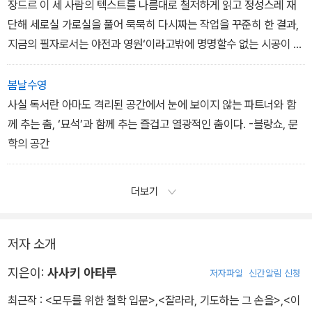
다.246 제도적 텍스트는 정보의 그릇으로만 인식되기 시작했다. 우
장드르 이 세 사람의 텍스트를 나름대로 철저하게 읽고 정성스레 재
리의 무미건조한 소위 근대 관료제의 세계, ˝문서˝ ˝서류˝ ˝데이터˝ ˝
단해 세로실 가로실을 풀어 묵묵히 다시짜는 작업을 꾸준히 한 결과,
정보˝의 세계가 이때 역사상 최초로 도래한 것이다. 이것 없이는 현재
지금의 필자로서는 야전과 영원‘이라고밖에 명명할수 없는 시공이 출
의 ˝정보이론˝247도 있을 수 없다. 텍스트는쓰인 것이 되었고, 문서
현했다. 생각하지도 못한 현현이었다.
가 되었고, 그 안의 문장들은 단순한 ˝자료˝
야전과 영원이라는 제목을 지닌 이 책의 이로는 통일된 시점˝ ˝필연성
봄날수영
도큐먼트˝로서 ˝정보˝의 역할을 맡게 된다. 한마디로, 정치적·법여 텍
˝ ˝전체성˝을 보장하는 ˝끝(종언)˝을 무슨 일이 있어도 부정하고자 한
사실 독서란 아마도 격리된 공간에서 눈에 보이지 않는 파트너와 함
스트가 객관적인 문서, 정보가 됨으로써 유럽의 규범은 ˝효율 와 된
다. 왜냐하면 ˝영원한
께 추는 춤, ‘묘석’과 함께 추는 즐겁고 열광적인 춤이다. -블랑쇼, 문
것이다.
˝밤˝의 ˝투쟁˝에 바치는 책이므로, 여기에 끝은 없다. 시계는 어둡고
학의 공간
도통 믿음직스럽지 않다. 그것의 승부는 미리 정해져 있지 않다. 쓰는
일의 우연성이야말로,
더보기
쓰는 행위가 본질적으로 도박이라는 사실이야말로 『야전과 영원』이
라는 이름으로불리는 이 책의 중심에 있는 개념이다. ˝영원한 야전을
한눈에 조망할 수 있는 통 일된 시점 따위는 절대로 존재하지 않는다
저자 소개
는 사실 자체가 ˝영원한 야전이다.
지은이:
사사키 아타루
저자파일
신간알림 신청
-「서문」에서
최근작 :
<모두를 위한 철학 입문>
,
<잘라라, 기도하는 그 손을>
,
<이