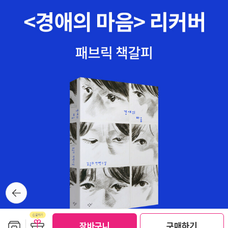
아는 한줌 밖에 안 되는 것 같다.어쨌든 나는 낼 휴대폰을 찾을 것
뿐이다.- P81
breathing stopped. It just stopped. And he was absolute
이다. 저장됐던 모든 정보는 살릴 수 없다는 통보도 이미 받았다.
ly stunned. He kept staring at her, and her eyes were pa
제길! 무수히 쌓고 날리는 이 가벼운 데이터들의 나날이여...
rtly closed, and she did not take another breath. Where
was she? She was right there, but she was gone. He co
uld not believe it.(『Tell me Everything』, 139p)​​이제, 푸코.
물 한 잔 마시고. 가성비의 측면에서 볼 때, 『감시와 처벌』은 그 어
떤 책보다 가성비가 높다. 푸코에 관심이 없는 사람이더라도(나
였음) 1독 해봄직 하다고 생각한다. ​​ 사사키 아타루는 『감시와 처
벌』을 중심으로 푸코의 이론을 정리한다. 그걸 더 간단히 정리해
보자. ​<제55절 세 가지 풍경>에서 사사키는 『감시와 처벌』이
'주권 권력의 신체형에서 규율 권력에 의한 교정·관리로' 요약된
다고 소개한다. 첫 번째 '신체형'은 신체에 직접 고통을 주는 방식
뒤로가
으로 주권을 확증한다. 신체형은 의례(483쪽)로서 현장에서 이
기
를 목도하는 민중을 통해 잔인한 의식이 완성된다. 두 번째는 '형
벌의 기호학'(489쪽)으로서 죄인의 신체에 영속적인 인쇄(인상)
보관함담기
선물하기
장바구니
구매하기