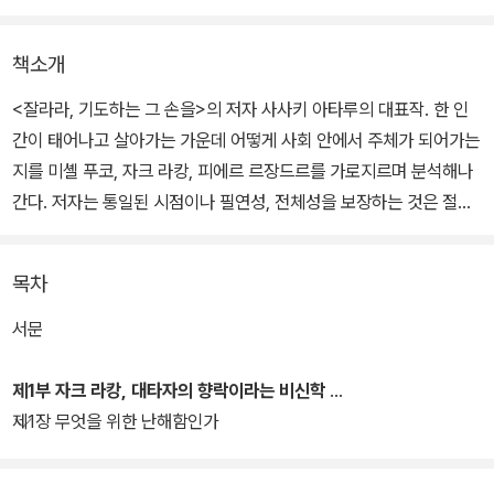
책소개
<잘라라, 기도하는 그 손을>의 저자 사사키 아타루의 대표작. 한 인
간이 태어나고 살아가는 가운데 어떻게 사회 안에서 주체가 되어가는
지를 미셸 푸코, 자크 라캉, 피에르 르장드르를 가로지르며 분석해나
간다. 저자는 통일된 시점이나 필연성, 전체성을 보장하는 것은 절대
로 존재하지 않음을 '야전과 영원'이라는 개념을 통해 이야기하며, 오
늘날 독자들에게 무엇보다 절실한 것은 텍스트와 거리를 둔 해석의
목차
실천과 현실과의 상호작용임을 제안한다.
서문
총 3개의 부와 2009년 6월 추가된 보론으로 구성되어 있다. 제1부
에서는 정신분석학자 자크 라캉의 개념적 윤곽을 간략하게 복습하고,
제1부 자크 라캉, 대타자의 향락이라는 비신학
제2부에서는 도그마 인류학을 내세우며 언어와 사회에 대한 흥미로
제1장 무엇을 위한 난해함인가
운 이론을 제시한 피에르 르장드르를 통해 라캉의 세 가지 주요 개념
을 비판하는 동시에 재정립한다. 제3부에서는 라캉 및 라캉학파의 관