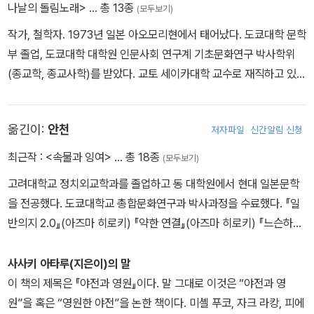
나날의 돌림노래>
… 총 13종
(모두보기)
작가, 철학자. 1973년 일본 아오모리현에서 태어났다. 도쿄대학 문학
부 졸업, 도쿄대학 대학원 인문사회 연구계 기초문화연구 박사학위
(종교학, 종교사학)를 받았다. 교토 세이카대학 교수로 재직하고 있
다. 『야전과 영원』 『잘라라, 기도하는 그 손을』『제자리걸음을 멈추
고』 『바스러진 대지에 하나의 장소를』 『이 치열한 무력을』 『춤춰라
옮긴이:
안천
저자파일
신간알림 신청
우리의 밤을 그리고 이 세계에 오는 아침을 맞이하라』 등을 썼다.
최근작 :
<속물과 잉여>
… 총 18종
(모두보기)
고려대학교 정치외교학과를 졸업하고 동 대학원에서 현대 일본문학
을 전공했다. 도쿄대학교 총합문화연구과 박사과정을 수료했다. 『일
반의지 2.0』(아즈마 히로키) 『약한 연결』(아즈마 히로키) 『느슨하게
철학하기』(아즈마 히로키) 『관광객의 철학』(아즈마 히로키) 『정정하
는 힘』(아즈마 히로키) 『이 치열한 무력을』(사사키 아타루) 『야전과
사사키 아타루(지은이)의 말
영원』(사사키 아타루) 등을 우리말로 옮겼다.
이 책의 제목은 『야전과 영원』이다. 말 그대로 이것은 “야전과 영
원”을 혹은 “영원한 야전”을 논한 책이다. 미셸 푸코, 자크 라캉, 피에