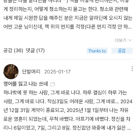
람들은 다들 알라딘을 하더라^^) 책을 어떻게 관리하는지, 어떻
를 위한 실천이라면, 당연히(?!) 절식과 금식이 나오고, 술과 관련
게 정리하는지, 어떻게 청소하는지 묻고는 한다. ​청소와 관련해
해서는 호르메시스 효과와 관련해 설명한다. 술을 조금 마시는 사
내게 제일 시원한 답을 해주신 분은 지금은 알라딘에 오시지 않는
람이 아예 안 마시는 사람보다 더 오래 산다는 결과이기는 한데,
어떤 고운 님이신데, 책 위의 먼지를 걱정(다른 먼지 걱정 안 하는
요는 '조금'의 범위가 어디까지인지에 대해 사람마다 의견이 다르
편)하는 내게 달력 종이를 잘라 그 위를 덮어두라 하셨다. 나는 그
다는 점이다. 이 부분도 흥미롭다. ​외로움이 장수와 노년 생활에
더보기
방법에 따라 책 위 공간에 날짜 지난 달력 종이를 올려놓는다. 햇
주요한 요소인 건 분명한 듯싶다. 노인이 되면, 활동 반경이 좁아
공감 (
36
)
댓글 (17)
빛 가리개로도 좋다. ​​나는 책을 많이 사는 편은 아니었고(강력 주
지고, 이동이 쉽지 않다. 더 나이가 많아져 부모님, 배우자, 친구
장합니다, 저는 쪼꼬미에요), 알라딘에 온 후로 많이 사게 된 경우
들이 하나둘 세상을 떠나고, 자식들이 곁을 떠나고 나면, 그렇지
인데, 그전에는 도서관을 많이 이용했었다. 신간은 희망 도서로
단발머리
2025-01-17
메뉴
않은 성향의 사람이라 할지라도 쉽게 외로움을 느낄 수 있다. 가
많이 신청하기도 해서, 내가 자주 가는 도서관들은 내가 신청한
영어를 잃고 나는 쓰네
까운 지역에 살고 있어서 왕래가 쉽고, 서로의 일상을 공유할 만
책들이 여기저기에 보인다. ​ 페미니즘 책들은 꼭! 줄을 긋고 싶어
하나밖에 못 하는 사람, 그게 바로 나다. 하루 결심이 하루 가는
한 친구를 만들어가는 환경을 조성하는 것이 이미 초고령사회에
서, 다시 읽고 싶어서, 찾아볼 문장들이 있어서 구매하는 편이다.
사람, 그게 바로 나다. 작심3일도 어려운 사람, 그게 바로... ​2024
진입한 우리나라의 주요한 과제 중 하나라고 생각한다. ​ ​​2. 야전
알라딘 굿즈 받고 싶어서 구매하는 책들도 있다. 아무도 궁금해하
년 12월 31일 계약이 종료되고, 2025년 1월 1일부터 나는 자유
과 영원 ​'읽었어요'가 자랑스러운 책을 마저 읽었다. 라캉과 르장
지 않는데 공개하는 최근 주문 목록. 목표는 아크릴 무드등. ​​ 읽고
로운 영혼이 되었는데, 무척 바빴다. 아프기에 바빴다. 정신을 차
드르와 푸코를 만나는 시간이 즐겁기는 하였으나, 여전히 내게는
나서 더 읽을 것 같지 않다고 생각되는 책들은 알라딘 중고서점에
리니 6일이었고, 7일, 그리고 8일. 정신없던 와중에 내가 잃은 것
어려운 책이고. 사사키 아타루의 문체가 돋보이는 책이었다고 말
판매하기도 한다. 짧은 생각에 판매했다가 눈물을 흘리게 된 책은