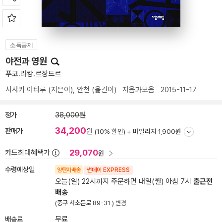
소득공제
야전과 영원
푸코.라캉.르장드르
사사키 아타루
(지은이),
안천
(옮긴이)
자음과모음
2015-11-17
정가
38,000원
34,200
판매가
원
(10% 할인) +
마일리지 1,900원
29,070
카드최대혜택가
원
수령예상일
양탄자배송
썬데이 EXPRESS
오늘(일) 22시까지 주문하면 내일(월) 아침 7시
출근전
배송
(중구 서소문로 89-31 )
변경
배송료
무료