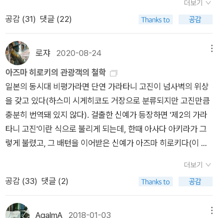
력을 잃지 않을 수 있다. 하지만 삶의 어느 순간에는 안다는 사실
는 방법이 있으니, 그건 바로 '글쓰기'라는 것. 페미니즘 초기 역사
더보기
이를 테면 이런 대목. ​김건희가 사람 볼 줄 아는 눈이 있는 겨. 사
발현antagonistic pleiotropy: 어떤 유전적 변이가 생애 초반에
게 할거냐는 4성 장군 출신 국회의원의 질타에 고개 숙이며 눈물
보다 중요한 건 '이게 뭔지 모르겠다'는 사실 같기도 하고. 그럴 때
에서 '신과의 합입'로 남자들이 도달하지 못하는 위치, 신의 여자
공감 (
31
)
댓글 (22)
람을 알아볼 줄 알아. ​​명태균이 '김건희가 사람 볼 줄 아는 사람'이
는 유익하게 작용하지만 후반이 되면 해롭게 작용한다고 가정하
흘리던 어떤 사령관의 모습이 겹쳐져서 더욱 그랬다. 어쩌다가 우
도 멈추지 않고 '걷는 일'이 중요한 것 같기는 하다. 나는 잘 쉬는
가 되는 위치에 다다른 여성에 대한 이야기를 쓰려고 했으나(거
라고 말했을 때 , 그 근거는 김건희가 명태균, 즉 자신을 알아보았
는 것. (63쪽) 호르메시스 효과hormesis effect: 역경을 통해 오
리가 이렇게 되었나. 어쩌다가.
사람이고 잘 멈추는 사람이기는 한데, 그래도 이 문장이 맘에 와
다 러너의 『역사 속의 페미니스트』), 일단 잠시 미뤄두고. ​​나는 오
다는 점이다. 그 지점에서만큼은 명태균에게는 1만큼의 과장도
히려 더 강인해지는 생물학적 현상(77쪽). '스트레스는 생명체를
로쟈
2020-08-24
메뉴
닿는다. 오로지 길은 걷는 것만이 중요하다. ​​ 2. 한나 아렌트 ​바로
히려 '죽음'에 대한 챕터가 인상 깊었다. 죽음-영혼-영생 류의 생
없어 보이는데, 김건희는 문자 메시지에서 명태균을 선생님, 이라
강건하게 만든다.' 헤이플릭 한계Hayflick's limit: 인간의 세포도
아즈마 히로키의 관광객의 철학
지금 읽어야 할 철학자는 한나 아렌트. 상부의 지시에 따라 착착
각은 언제나 나의 주된 관심사이다. 죽음과 관련된 책, 그것만으
불렀으니 말이다. ​​​우치다의 주장 중에 마음에 걸리는(동의하지
정해진 횟수만큼 분열하고 나면 죽는다는 것. 레너드 헤이플릭이
일본의 동시대 비평가라면 단연 가라타니 고진이 넘사벽의 위상
계엄 작전을 실행했던 방첩사, 수방사, 정보사, 경찰들의 규모가
로 승부한 책들을 읽어보아도 '뾰족한' 정답은 없다. 거칠게 이야
않는) 부분이 여럿 있기는 해도, 다시 찾게 되는 저자인데, 그의
입증해 냄.(122쪽) ​책은 처음부터 끝까지 '노화'의 열쇠를 찾는 데
을 갖고 있다(하스미 시게히코도 거장으로 분류되지만 고진만큼
예상보다 훨씬 더 거대하다는 사실이 밝혀지고 있다. 매일의 뉴스
기하자면 논증은 이렇게 전개된다. 1) 죽음은 피할 수 없다 2) 죽
책에서 이런 문장을 만나게 되면 '오, 역시~~ 괜찮은데?' 그런 생
에 골몰한다. 키와 수명과의 연관성뿐만 아니라, 항노화 약물을
충분히 번역돼 있지 않다). 걸출한 신예가 등장하면 '제2의 가라
가 새롭고 놀랍고 공포스럽다. 금기어라 여겨지는 계엄이라는 단
었다가 살아나는 경우도 종종 있지만 그건 진정한 죽음이었다기
각이 든다. ​​ 유대인은 행동하는 자신을 주시하고, 사고하는 자신
향한 인간의 끝없는 노력. 늙지 않는 혹은 늙지 않게 하는 혹은 생
타니 고진'이란 식으로 불리게 되는데, 한때 아사다 아키라가 그
어가 사용되었던 맥락. '북한 돌발 상황'에 출동 명령을 받은 줄 알
보다는 일시적 코마 상태에 빠졌다가 깨어난 경우다. 3) 죽음을
을 주시하도록 저주받았다고 사르트르는 쓰고 있다. 그러나 그 저
체시계를 뒤로 감을 수 있는 세포를 찾기 위한 분주한 움직임과
렇게 불렸고, 그 배턴을 이어받은 신예가 아즈마 히로키다(이 신
았던 군인들이 자신들의 업무가 국회에서, 대한민국의 국민을 대
피하기 위해 사람들은 이런저런 노력을 기울여 왔다 3.1) 과학적
주는 본래 모든 인간에게 부여된 것이 아니었던가? 인간은 스스
노화와 '피'와의 과학적 연관성을 찾으려는 노력이 200페이지까
예 비평가도 어느덧 50세 문턱에 있군). 그 히로키의 신작이 나왔
상으로 하여 이루어져야 함을 확인했을 때의 감정. 그 머뭇거림. ​
노력에 의해 조만간 죽음을 피할 방법이 발견될 것이다 (비용은
로 인간이 되는 것이 아니라, 타인으로부터 받는 승인을 우회하여
지 계속된다. 눈길을 끄는 건 세포자살과 좀비 세포에 대한 부분
더보기
다. <관광객의 철학>(리시올). 제목으로는 고개를 갸웃하게 만
한없이 냉정하게 자신에게 내려진 명령, 자신의 업무에 충실하려
천문학적 수준이니 당신과는 상관없다) 4) 피할 수 없다면 즐겨
비로소 인간이 된다('자기의식'은 오직 타자로부터 승인을 받은
이다. ​​일반적으로 세포는 자신의 상태를 세심하게 점검한다고 한
공감 (
33
)
댓글 (2)
들지만(우리로선 '관광객'에게 기대하는 바가 없어서일까?), 목차
는 군인이 있었는가 하면, 부당하고 이해되지 않는 명령 앞에서
라!(엥?) 5) 죽음을 받아들여라. ​나는 우주에 대한 의문과 삶에 대
후에만 존재한다)고 쓴 사람은 헤겔이 아니었던가? (『유대문화
다. 뭔가 잘못되었다는 걸 감지했을 때, 수정하거나 보완하지 않
에서 '가족의 철학'과 함께 '도스토옙스키의 마지막 주체'를 발견
뒤로 물러서는 군인이 있었다. 윤가와 ㄱ용현의 닦달전화에도 현
한 회의, 그리고 인생사에 대한 물음과 대답이 '죽음'에 대한 문제
론』, 193쪽) ​​그렇다. 인간은 타인으로부터 받는 승인을 우회하여
고, 세포는 말 그대로 '팍' 죽어버린다. 아폽토시스라 불리는 세포
하면 사정이 달라진다. 아즈마 히로키의 도스토옙스키론! 초기 주
장 지휘관들은 움직이지 않았다. 자신들의 부하들을 밀어붙이지
와 관련이 있다고 생각한다. 죽음을 외면하고 대면할 수 있는 '삶
AgalmA
2018-01-03
메뉴