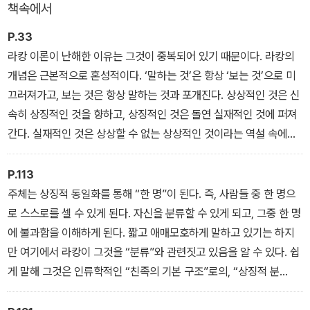
책속에서
점, 정신분석과 사회학, 인류학의 축이 되는 관점을 근본 개념부터 비
판하며 주체화의 구조를 밝히려한 푸코의 궤적을 재구성한다.
P.33
라캉 이론이 난해한 이유는 그것이 중복되어 있기 때문이다. 라캉의
긴장감 넘치고 풍부한 내용을 담고 있는 이 책은, 이 세계를 살아가는
개념은 근본적으로 혼성적이다. ‘말하는 것’은 항상 ‘보는 것’으로 미
우리의 삶에 대한 통렬한 분석과 성찰의 결과이며, 텍스트에 쓰인 말
끄러져가고, 보는 것은 항상 말하는 것과 포개진다. 상상적인 것은 신
을 있는 그대로 받아들이는 텍스트 원리주의에 대한 경고로서 향후
속히 상징적인 것을 향하고, 상징적인 것은 돌연 실재적인 것에 퍼져
다양한 토론과 논의를 불러일으킬 것이다. 독자들은 이 책을 읽음으
간다. 실재적인 것은 상상할 수 없는 상상적인 것이라는 역설 속에서
로써 고도의 지적 경험으로 나아갈 수 있을 뿐만 아니라, 우리 시대에
만 스스로를 드러낸다.
절실히 요구되는 '삶에 대한 성찰'로 명확한 의식을 가지고 참여할 수
P.113
있게 해줄 것이다.
주체는 상징적 동일화를 통해 “한 명”이 된다. 즉, 사람들 중 한 명으
로 스스로를 셀 수 있게 된다. 자신을 분류할 수 있게 되고, 그중 한 명
에 불과함을 이해하게 된다. 짧고 애매모호하게 말하고 있기는 하지
만 여기에서 라캉이 그것을 “분류”와 관련짓고 있음을 알 수 있다. 쉽
게 말해 그것은 인류학적인 “친족의 기본 구조”로의, “상징적 분
류”로의 근본적인 기입이기도 하다. 그리하여 주체는 트레 위네르(tr