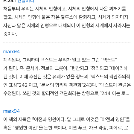
P.241
단발머리
처음부터 우리는 시체의 인형이고, 시체의 인형에서 나온 찌꺼기를
핥고, 시체의 인형에 붙은 작은 팔루스에 환희하고, 시체가 되자마자
자신과 닮은 시체의 인형으로 대체되어 이 인형의 세계에서 사라지는
것이다.
marx94
계속된다. 그리하여 텍스트는 우리가 알고 있는 그런 ˝텍스트˝
가 된다. 즉, 문서가. 정보의 그릇이. ˝편찬되고 ˝정리되고 ˝데이리하
된 것이. 이때 추진된 것은 유례가 없을 정도의 ˝텍스트의 객관주의적
인 표상˝242 이고, ˝문서의 합리적 객관화˝243다. ˝텍스트이 관념은
수정된다. 쓰인 것의 합리적인 객관화라는 방향으로,˝244 이는 로마
법이 이미 논한 〈쓰인 이성=근거 Ratio scripta>˝245의 끝없는철
저화다. 법 텍스트의 이러한 문서화·합리화 ·객관화·계층화는돌이킬
marx94
수 없는 ˝제도적 골격˝만들어냈다. 로마법과 신학에 의해 단련된 제도
이 책의 제목은 『야전과 영원이다. 말 그대로 이것은 ˝야전과 영원˝을
적 원리는 ˝합리주의적이라고 형용해도 전혀 과장이 아닌 것이 되었
혹은 ˝영원한 야전˝을 논한 책이다. 미셸 푸코, 자크 라캉, 피에르, 로