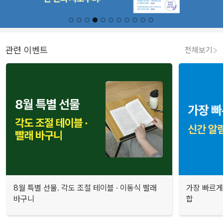
관련 이벤트
전체보기
8월 특별 선물. 각도 조절 테이블 · 이동식 빨래
가장 빠르게
바구니
합