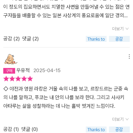
르장드르를 가로지르며 분석해나간다. 저자는 통일된 시점이나
이 정도의 집요하면서도 치열한 사변을 만들어낼 수 있는 젊은 연
필연성, 전체성을 보장하는 것은 절대로 존재하지 않음을 '야전과
구자들을 배출할 수 있는 일본 사상계의 풍요로움에 일단 경의를
영원'이라는 개념을 통해 이야기하며, 오늘날 독자들에게 무엇보
표한다. 이는 무엇보다 번역된 텍스트들을 어느 정도 신뢰하면서
다 절실한 것은 텍스트와 거리를 둔 해석의 실천과 현실과의 상호
더보기
인용할 수 있는 수준의 풍토가 만들어낼 수 있는 지적 경지이
작용임을 제안한다.” 간단하게 말하든 복잡하게 말하든 어려운
공감 (
2
)
댓글 (2)
다.. 예전에도 어딘가에 쓴 바 있지만, Dits et ecrits가 번역된 사
내용이고 쉽게 접근할 수 없어 누군가에게 추천하긴 머뭇거리게
회와 번역되지 못한 사회의 차이는 분명하다. 푸코의 텍스트들을
될 것 같다. 푸코나 라캉에 대해서 어느 정도 알고 있는 사람도 난
시계열적으로 논할 수 있는 학문적 풍토는 여기서 비롯되는 것이
메뉴
처해하며 읽게 될 것 같고. 그럼에도 이쪽 분야에 관심이 아직은
다.. 사사키 아타루라는 저자의 '비범성'의 문제만은 아니다. 더구
우유적
2025-04-15
있어서인지 읽기를 멈추게 되진 않았다. 이해했다는 말은 못해도
나 르장드르의 저작 한 권 번역되지 못한 사회에서 어찌 논의가
나름대로 흥미롭게 읽을 순 있었고. “총 3개의 부와 2009년 6월
전개될 수 있겠는가.. -물론, 이 책에서 사사키가 가장 몸을 낮추
추가된 보론으로 구성되어 있다. 제1부에서는 정신분석학자 자크
◇ 야전과 영원 라캉은 거울 속의 나를 보고, 르장드르는 군중 속
고 글을 쓰고 있는 장 역시 르장드르를 다루고 있는 2장이다.. 아
라캉의 개념적 윤곽을 간략하게 복습하고, 제2부에서는 도그마
의 나를 말하고, 푸코는 내 안의 나를 보라 한다. 그리고 사사키
직 2차연구들이 많이 소개되지 않는 상황에서, 사사키 역시 그의
인류학을 내세우며 언어와 사회에 대한 흥미로운 이론을 제시한
아타루는 삶을 성찰하라는 데 나는 홀딱 벗겨진 느낌이다.
논의를 충실히 정리하고 있을 뿐이다.. 특히 후기 푸코의 아포
피에르 르장드르를 통해 라캉의 세 가지 주요 개념을 비판하는 동
리아에 대한 집요한 추궁은 이제 우리가 어느 정도 동의하고 있는
더보기
시에 재정립한다. 제3부에서는 라캉 및 라캉학파의 관점, 정신분
수준의 결론을 벗어나지 못하고 있다 해도 가치가 있다. 주권권
공감 (
1
)
댓글 (0)
석과 사회학, 인류학의 축이 되는 관점을 근본 개념부터 비판하며