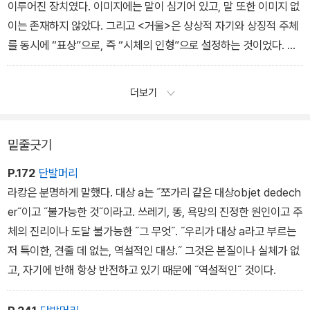
이루어진 장치였다. 이미지에는 말이 심기어 있고, 말 또한 이미지 없
이는 존재하지 않았다. 그리고 <거울>은 상상적 자기와 상징적 주체
를 동시에 “표상”으로, 즉 “시체의 인형”으로 설정하는 것이었다. 그
러하기에 르장드르가 “자기 이미지가 된 자기 신체의 거울상적인 써
넣기”를 통해 “신체는 신체가 아니게 되고, 표상의 위상을 얻게 된
더보기
다”고 말한 것도 납득이 간다.
밑줄긋기
P.172
단발머리
라캉은 분명하게 말했다. 대상 a는 ˝쪼가리 같은 대상objet dedech
er˝이고 ˝불가능한 것˝이라고. 쓰레기, 똥, 욕망의 진정한 원인이고 주
체의 진리이나 도달 불가능한 ˝그 무엇˝. ˝우리가 대상 a라고 부르는
저 특이한, 견줄 데 없는, 역설적인 대상.˝ 그것은 본질이나 실체가 없
고, 자기에 반해 항상 반전하고 있기 때문에 ˝역설적인˝ 것이다.