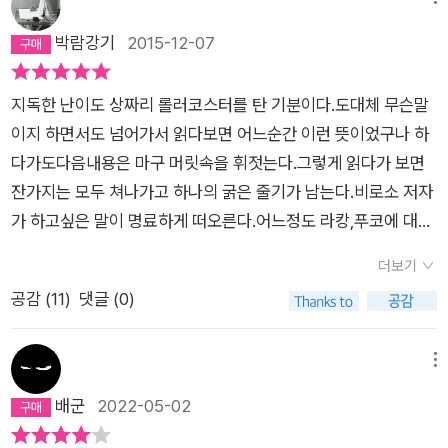
박람강기
2015-12-07
지독한 난이도 상짜리 롤러코스터를 탄 기분이다.도대체 무슨말
이지 하면서도 넘어가서 읽다보면 어느순간 이런 뜻이었구나 하
다가도다음내용은 마구 머릿속을 휘젓는다.그렇게 읽다가 보면
잔가지는 모두 쳐나가고 하나의 굵은 줄기가 남는다.비로소 저자
가 하고싶은 말이 명료하게 떠오른다.어느정도 라캉,푸코에 대한
이해가 있는 사람들에게는 이해하기가 더 쉬울 것이다.물론 르장
더보기
드르는 적어도 국내에서는 아는 사람이 별로 없어서 같은 수준이
공감 (
11
)
댓글 (0)
겠지만...라캉,르장드르,푸코에 대해 차례대로 그들의 사상을 심
도있게 파고들면서 종합하고 절단하고 새롭게 해석하면서 저자
의 독창적인 견해를 중간중간 피력한다.결론만 말하자면 내용은
메뉴
푸코가 절반이상을 차지하지만 저자는 르장드르의 테제에 손을
배군
2022-05-02
들어준것으로 보인다.하지만 푸코의 지독하고 험난한 권력에의