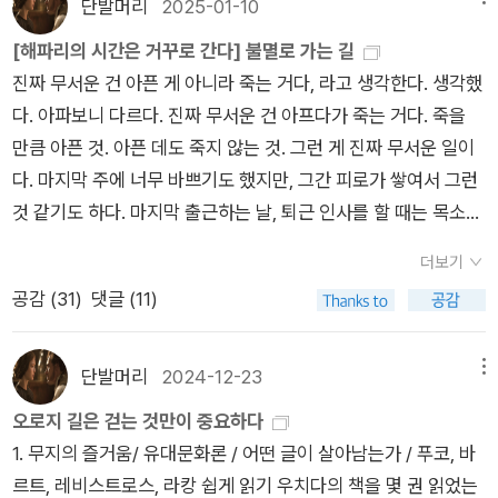
었다. 하지만 라캉의 '성관계는 없다'라는 이 단순한 문장을 쉽게,
서는 언제 읽게 될지도 모르겠는 상황인데, 그래도 모르겠다 하는
단발머리
2025-01-10
는 <요가소년>을 애청하는데, 강도가 약한 여러 에피소드 중에
만두고. 사실, 지난 주에 새로운 일, 경제활동 아닌 취미 활동을
간단하게 설명할 수 없다는 사실에 내가 제대로 이해하지 못했구
심정으로 주문했다. 품절된 후에 아쉬워하면 아무 소용 없다. ​ 그
[해파리의 시간은 거꾸로 간다] 불멸로 가는 길
서 바다가 보이는 에피라 512를 좋아하게 되었다. 그중에 내가
하나 시작해 볼까 하는 생각이 들었다. 어떨지 모르겠고 잘할 자
나 알게 됐는데, 이 책을 읽으며 그런 사실, 나의 무지와 내 무지
렇게 품절된 책 중에 제일 아쉬운 책은 『한나 아렌트, 세 번의 탈
진짜 무서운 건 아픈 게 아니라 죽는 거다, 라고 생각한다. 생각했
제일 좋아하는 자세는 아기 자세, 발라사나(Balasana)의 응용 자
신도 없는데, 그냥 한두 번 해보다가 안 되면 그만둬야지, 하는 생
의 확인은 변동될 수 없다는 걸 확인하게 됐다. 챗GPT를 가끔 이
출』이다. 중고로는 마음이 안 차서 이북으로 살까 고민 중이다. 오
다. 아파보니 다르다. 진짜 무서운 건 아프다가 죽는 거다. 죽을
세이다. ​내 성격과 성향을 보여주는. 작심1일. 영어를 잃어버리고
각에 도전해 보기로 마음을 먹었다. 마음먹지 않아도 될 일이었
용하는 큰아이에게 말했다. **야, 이거, 걔한테 좀 물어봐. 10초
늘의 결심. 좋은 책은 미리 사 두어야 하고, 사 둔 책은 착착 읽어
만큼 아픈 것. 아픈 데도 죽지 않는 것. 그런 게 진짜 무서운 일이
요가를 얻지도 못한. 지금 읽고 있는 책은 이런 책들이다. 오늘은
다. 나는 원래 한두 번 해보다가 안 되면 쉽게 포기하는 스타일이
도 안 걸려 찾아낸 해답. 그 결론. ​남성과 여성(혹은 두 주체)의 욕
야 한다. 둘 중 한 가지만 가능하다면........ 첫번째가 더 중하다. 그
다. ​마지막 주에 너무 바쁘기도 했지만, 그간 피로가 쌓여서 그런
아직, 시작도 못 했다.
었던 것이다. ​​<21세기 최고의 책> 정희진쌤의 픽 10권을 뚫어져
망은 근본적으로 다르고, 서로 완전히 소통하거나 충족될 수 없
것만이 후회를 덜어내는 길이다.
것 같기도 하다. 마지막 출근하는 날, 퇴근 인사를 할 때는 목소리
라 쳐다본다. 다 읽으리. 다 읽어버리리. 1권 읽었고, 2권 가지고
다. 인간은 상징계(언어와 문화)의 제약 속에서 욕망을 표현하려
가 나오지 않아, '아, 아, 아.... 안녕히 계세요!'를 말할 수밖에 없었
있고, 1권 구매했다. 몇 권을 도서관에서 검색해 보고, 상호대차
하지만, 그 과정에서 항상 결핍이 남는다.​문화와 이데올로기는
더보기
으며. 그래도 그날만은 아플 수 없어서 알약 털어먹고, 물약 마시
신청했는데, 아, 이런! 그림책이 있는 것이다. 그래서 그 책을 야
'성적 관계'를 이상적이고 완벽한 것으로 묘사하지만, 이는 근본
공감 (
31
)
댓글 (11)
고, 뜨거운 물 마시고, 입안이 화~안 사탕을 세 개 물고, 마스크
무지게 읽어버렸다. 이제 2권 읽었다. 10권 중에 2권 클리어. ​​ ​4.
적으로 결핍과 욕망의 비대칭성을 감추려는 환상일 뿐이다. 인간
쓰고, 네발로 기어서 교회에 갔다. 그렇게 송구영신예배를 무사히
어떻게 극단적 소수가 다수를 지배하는가 ​충직한 민주주의자Lo
은 자신이 가진 환상을 통해 타자를 욕망의 대상으로 삼지만, 그
마치고 와서는 계속 밥-잠-밥-잠-병원-밥-잠의 시간을 보냈다.
yal democrat의 기본 행동을 두 저자는 이렇게 세 가지로 정리
단발머리
2024-12-23
메뉴
환상은 결코 실재계(the Real)를 충족시키지 못한다. 따라서 남
다시 주일이 한 번 지나가고, 정신을 차리니, 그러니까 달력을 쳐
한다. 첫째, 승패를 떠나 자유롭고 공정한 선거의 결과를 존중해
오로지 길은 걷는 것만이 중요하다
성과 여성(혹은 주체와 주체) 사이에 '완벽한 관계'나 '상호 완전
다보니 1월 6일이었다. 1월 6일? 그렇게 나의 새해는 1월 6일이
야 한다. 둘째, 정치적 목표를 달성하기 위한 수단으로 폭력(혹은
1. 무지의 즐거움/ 유대문화론 / 어떤 글이 살아남는가 / 푸코, 바
한 이해'는 존재하지 않는다. 성관계는 없다. ​​아, 챗GPT의 문장을
었다. 그렇게 1월 6일을 1월 1일처럼 보내고 화요일이 돼서야 책
폭력을 쓰겠다는 위협)을 사용하는 전략을 분명히 거부해야 한
르트, 레비스트로스, 라캉 쉽게 읽기 ​우치다의 책을 몇 권 읽었는
읽고 나니 무슨 말인지 알겠어. 알 것 같애. 그 책을 읽고, 이 책을