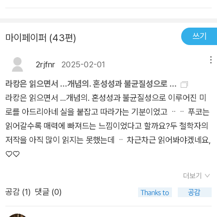
력, 규율권력, 생권력을 시계열순으로 이해해서는 안 된다는 것은
주체화의 구조를 밝히려한 푸코의 궤적을 재구성한다.긴장감 넘
푸코의 강의록이 출간되면서 어느 정도 이해가 공유된 것 같다..
치고 풍부한 내용을 담고 있는 이 책은, 이 세계를 살아가는 우리
통치성의 문제의식도.. <다이어그램, 장치, 몽타주>에 대한 절
쓰기
마이페이퍼 (43편)
의 삶에 대한 통렬한 분석과 성찰의 결과이며, 텍스트에 쓰인 말
역시 르장드르의 몽타주론(?)을 추가한 것에 불과(?)하다. 이렇
을 있는 그대로 받아들이는 텍스트 원리주의에 대한 경고로서 향
게 말하면 참 쉽지만, 이 논의를 끌어내기 위해 푸코의 텍스트들
2rjfnr
2025-02-01
메뉴
후 다양한 토론과 논의를 불러일으킬 것이다. 독자들은 이 책을
을 시계열순으로 꼼꼼이 읽어나가면서 추리소설을 쓰듯이 집요
읽음으로써 고도의 지적 경험으로 나아갈 수 있을 뿐만 아니
라캉은 읽으면서 ...개념의. 혼성성과 불균질성으로 ...
하게 추궁하는 것은 결코 쉬운 일이 아니다.. 다만 라캉, 르장드
라, 우리 시대에 절실히 요구되는 '삶에 대한 성찰'로 명확한 의식
라캉은 읽으면서 ...개념의. 혼성성과 불균질성으로 이루어진 미
르, 푸코라는 사실 어느 하나 범접하기 어려운 세 저자를 묶어내
을 가지고 참여할 수 있게 해줄 것이다.”
로를 아드리아네 실을 붙잡고 따라가는 기분이었고 ᆢᆢ 푸코는
면서 저자가 이끌어내는 결론은 힘이 조금 많이 떨어진다.. 그
읽어갈수록 매력에 빠져드는 느낌이었다고 할까요?두 철학자의
래.. 블랑쇼를 인용하며 저자가 이 책의 제목을 <야전과 영원>이
저작을 아직 많이 읽지는 못했는데 ᆢ 차근차근 읽어봐야겠네요,
라고 붙인 것까지는 받아들일 수 있지만.. 왠지 그 가벼움은 역사
♡♡
의 진공상태, 무풍지대와 같은 전후 일본사회라는 토양에서 비롯
되는 것처럼 느껴진다.. 그 사상이 정말 <강철같은 페시미즘>을
더보기
거친 것인지는 의문이다.. 사상(?)이 진정 투쟁의 무기였던 사회
공감 (
1
)
댓글 (0)
에서는 이러한 가볍고 안이한 결론이 나올 수 없다.. 하지만 그런
사회에서도 사상은 종종 무미건조한 교조주의에 빠지거나, 아니