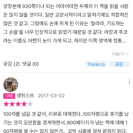
분석과 비록 말년에는 거의 실패한 것으로 보이는 극복할 방법이
양장본에 920쪽이나 되는 어마어마한 두께의 이 책을 읽을 사람
없어보이는 미시권력에 저항하는 주체성에 관한 연구를 더 비중
은 많지 않을 것이다. 일반 교양서적이라고 말하기에도 적합하진
있게 서술하고 있다.푸코가 좀더 오래 살았다면 우리에게 훌륭한
않은 것 같고. 그럼에도 손에 쥐게 된 이유는 ‘잘라라, 기도하는
무기를 선사하지 않았을까 하는 아쉬움이 든다.이 책 야전과 영원
그 손을’을 너무 인상적으로 읽었기 때문일 것 같다. 라캉과 푸코
은 오랜만에 나에게 멋진 지적모험을 선사한 훌륭한 철학책이다.
라는 이름도 어쩐지 눈이 가게 되고. 하지만 이쪽 영역에 정통하
거나 전공인 사람도 이 책을 쉽게 읽어낼 수 있을 것 같진 않
더보기
다. 세세하게 따져보고 무척 신중하게 고민하고 있기 때문에 읽어
공감 (
2
)
댓글 (0)
내기가 여간 쉽지 않은 책이었다. 솔직히 읽었을 뿐이지 제대로
이해를 했다는 생각은 들지 않는다. 라캉으로 시작해서 르장드르
로 그리고 푸코와 몇몇 익숙한 이들을 언급하며 그들의 논지
메뉴
를, 충돌과 차이 그리고 유사성을 살펴보며 자신의 생각을 더하고
생쥐스뜨
2017-03-02
있는 이 책은 뚜렷한 무언가를 목표하며 논의하기 보다는 그들의
사유에 뛰어들어 여러 생각들을 포개보고 다름과 유사성을 찬찬
100자를 넘길 것 같아, 리뷰로 대체한다..100자평으로 후기를 남
히 알아보고 있다. “한 인간이 태어나고 살아가는 가운데 어떻게
기는 것의 오만함을 경계하면서..800페이지가 넘는 책에 대해 1
사회 안에서 주체가 되어가는지를 미셸 푸코, 자크 라캉, 피에르
00자평을 쓸 수는 없지 않은가.. 꼬박 사흘에 걸쳐 끝까지 읽다.