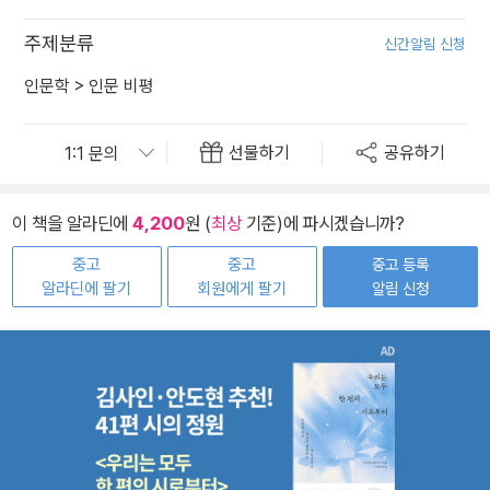
주제분류
신간알림 신청
인문학
>
인문 비평
선물하기
공유하기
이 책을 알라딘에
4,200
원 (
최상
기준)에 파시겠습니까?
중고
중고
중고 등록
알라딘에 팔기
회원에게 팔기
알림 신청