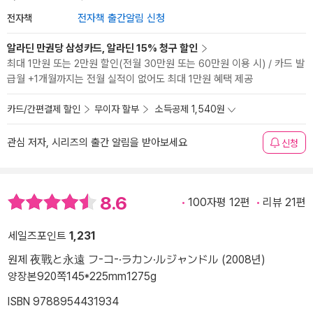
전자책
전자책 출간알림 신청
알라딘 만권당 삼성카드, 알라딘 15% 청구 할인
최대 1만원 또는 2만원 할인(전월 30만원 또는 60만원 이용 시) / 카드 발
급월 +1개월까지는 전월 실적이 없어도 최대 1만원 혜택 제공
카드/간편결제 할인
무이자 할부
소득공제 1,540원
관심 저자, 시리즈의 출간 알림을 받아보세요
신청
8.6
100자평 12편
리뷰 21편
세일즈포인트
1,231
원제 夜戰と永遠 フ-コ-·ラカン·ルジャンドル (2008년)
양장본
920쪽
145*225mm
1275g
ISBN 9788954431934