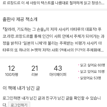
르 르장드르 이 세 사람의 텍스트를 나름대로 철저하게 읽고 정성스
레 재단해 세로실 가로실을 풀어 묵묵히 다시 짜는 작업을 꾸준히 한
결과, 지금의 필자로서는 “야전과 영원”이라고밖에 명명할 수 없는
출판사 제공 책소개
시공이 출현했다. 생각하지도 못한 현현이었다.
『잘라라, 기도하는 그 손을』의 저자 사사키 아타루의 대표작! 푸
『야전과 영원』이라는 제목을 지닌 이 책의 이로(理路)는 “통일된 시
코.라캉.르장드르를 통해 인간이 사회 안에서 주체가 되어가는 과
점” “필연성” “전체성”을 보장하는 “끝(종언)”을 무슨 일이 있어도
부정하고자 한다. 왜냐하면 “영원”한 “밤”의 “투쟁”에 바치는 책이므
정을 밝히다 ‘일본의 니체’라 불리는 주목받는 비평가 사사키 아
로. 여기에 끝은 없다. 시계(視界)는 어둡고 도통 믿음직스럽지 않다.
타루의 또 하나의 논쟁적 저작! 사회 안에서의 인간의 주체화에
그것의 승부는 미리 정해져 있지 않다. 쓰는 일의 우연성이야말로, 쓰
관한 통렬한 분석 『잘라라, 기도하는 그 손을』 『이 치열한 무력
는 행위가 본질적으로 도박이라는 사실이야말로 『야전과 영원』이라
을』의 저자 사사키 아타루의 신작 『야전과 영원(夜戰と永遠):
읽고 싶어요 60명
12
21
43
는 이름으로 불리는 이 책의 중심에 있는 개념이다. “영원한 야전”을
푸코.라캉.르장드르』(안천 옮김)이 출간되었다. 전작 『잘라라, 기
읽고 있어요 15명
100자평
리뷰
마이페이퍼
한눈에 조망할 수 있는 통일된 시점 따위는 절대로 존재하지 않는다
도하는 그 손을』에서 ‘혁명은 폭력이 아니라 읽고 쓰는 것 그 자
읽었어요 53명
는 사실 자체가 “영원한 야전”이다.
-「서문」에서
체’임을 이야기하고, 『이 치열한 무력을』을 통해 우리 삶의 모양
이 책에 내가 남긴 글
새를 철학적 관점으로 이야기해나갔다면, 이번 책에서는 한 인간
로그인하면 내가 남긴 글과 친구가 남긴 글을 확인할 수 있습니
이 태어나고 살아가는 가운데 어떻게 사회 안에서 주체가 되어가
다.
는지를 미셸 푸코(Michel Foucault), 자크 라캉(Jacques Laca
로그인하기