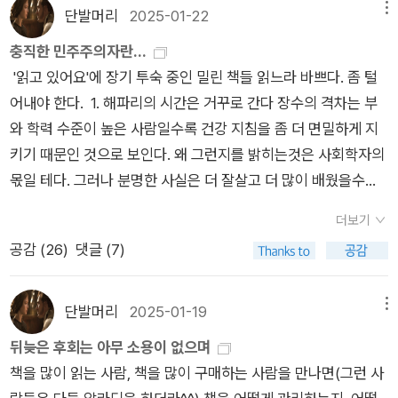
단발머리
2025-01-22
메뉴
면 치열한 현실을 견뎌낼 수 없는 지적 유희로 치부되어 등한시되
어버린다.. 우리는 아주 가끔 사상이 원석처럼 빛을 발하는 시기
충직한 민주주의자란...
를 이후에 발견할 수 있을 뿐이다.. 18세기 중반, 혁명 전야의 프
'읽고 있어요'에 장기 투숙 중인 밀린 책들 읽느라 바쁘다. 좀 털
랑스나 19세기 중후반의 러시아 혹은 20세기 초의 빈과 같은.. 하
어내야 한다. ​​ 1. 해파리의 시간은 거꾸로 간다 ​장수의 격차는 부
지만 사상은 그 위험함 때문에 혁명 이후, 혹은 반혁명을 거치면
와 학력 수준이 높은 사람일수록 건강 지침을 좀 더 면밀하게 지
서 가장 극렬하게 탄압을 받았다..과연 사상 자체를 위해서는 어
키기 때문인 것으로 보인다. 왜 그런지를 밝히는것은 사회학자의
떤 사회가 더 나은 사회일까.. 물론 그것은 가치판단의 영역이
몫일 테다. 그러나 분명한 사실은 더 잘살고 더 많이 배웠을수록
다.. 하지만 일본 사회에서도 아주 잠시 동안이기는 하지만, 제국
규칙적으로 운동하고, 예방접종을 받고, 담배를 피우지 않으며,
더보기
주의 전쟁, 그리고 아시아 침략을 용인해버린, 나아가 전시체제에
적절한 체중을 유지할 가능성이 더 높다는 것이다. 건강을 촉진하
공감 (
26
)
댓글 (7)
협력해버린 자신들의 나약함을 비판하면서, 이에 대한 통렬한 성
는 이런 습관들은 기꺼이 모방해도 좋지만, 문제는 고학력 부자들
찰이 전개되던 시기가 있었다..왠지 후지타 쇼오조오의 <전향의
의 온갖 잡다한 다른 특징들과 어떻게 구별해 낼 수 있는가이다.
사상사적 연구>를 읽고 싶어졌다.. cf. 저자의 논의를 둘러싼 격
(244쪽) ​더 잘살고 더 많이 배웠을수록 규칙적으로 운동하고, 예
단발머리
2025-01-19
메뉴
투는 서평과 같은 <장치>가 아닌 다른 개입을 통해 이루어져야
방접종을 받고, 담배를 피우지 않고, 적절한 체중을 유지하기에
뒤늦은 후회는 아무 소용이 없으며
할 것 같다.. 그것이 저자가 바라는 바일지도..
더 장수할 가능성이 높다. 연어샐러드에 연두부 먹을 수 있는 조
책을 많이 읽는 사람, 책을 많이 구매하는 사람을 만나면(그런 사
건이 있다면, 편의점 도시락 먹을 수밖에 없는 조건도 있다. ​장수