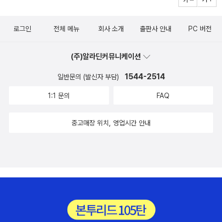
한탄, 부끄러운 기억들이 선명하게 소환된다. 읽기 어려운 책이라
이다. 죽음은 내 문제가 아니라, 네 문제다. 죽음은 나의 슬픔이
이자 특성이며 우리 앎의 신봉, 지식의 위계 같은 성격들이 쌍둥
'긍정적으로' 받아들인다. 어느 경우에는 아주 심플한 언급도(심
냥 부자말고 진짜 어마어마하게 돈이 많은 부자들은 과거의 권력
한 챕터를 끝낸 후에 그만 읽을까,를 2번 정도 고민했다. 2번째
아닌, 너의 슬픔이며, 나의 한계가 아니고, 바로 너의 한계다. 나
이처럼 닮아 있다는 것. 사사키 아타루의 책들, 아감벤 <불과 글
지어 칭찬이 아닌 '간단한' 언급마저도) 그 사람에게는 작은 위로
자들이 그러했듯이 불사의 길을 찾아낼 것이고, 만약 그게 불가능
로그인
전체 메뉴
회사 소개
출판사 안내
PC 버전
챕터를 읽고 있다. ​​ 4. 읽고 있어요 ​『미국 공산주의라는 로맨스』
는 그 죽음과 '상관'이 없다. 내가 죽었을 때, 나는 그 죽음을 이미
>에서도 언급된 바 있다. 자신을 믿지 않는 이를 배척하는 모양
와 뛸 듯한 기쁨을 선사하기도 한다. ​타인의 평가로 인해 만들어
하다면 천문학적인 비용을 지불하고 '냉동 상태'에 들어가는 모험
는 요즘 마리아 미즈님 덕분에 약간 밀린 형국이다. 비비언 고닉
완수했으므로. 나는 그때 존재하지 않음으로. 그때 등장하는 것이
새도 똑같지.신을 믿듯이 우리는 지식을 믿는다.신은 없고 생계의
지는 나. 타인의 승인으로 구성된 나. 특별히 할 일이 없기도 하지
을 감행할 것이다. 돈 없는 나는 내 몸의 생체시계를 거스를 수 없
(주)알라딘커뮤니케이션
을 다 읽을 테다,의 나의 계획은 일단 2025년으로 미루기로 한
'시체 인형'이다. 숨, 마지막 숨이 떠나간 뒤, 이 사람, 이 육체는 내
뮤즈인 휴대폰을 수리하기 위해 어렵사리 외출을 했는데 한국은
만, 시간이 허락된다면(허락될 예정) 오래오래 생각하고픈 주제
기에 일단은 오늘의 생체시계만이라도. 정시에 맞춰보려고 한다. ​​
다. 『마을과 세계』에서 이제 막 마리아는 여성 운동에 눈떴다. 곧
가 사랑했던 '그'가 아니다. 시체 인형 속에 갇혀 있는 '그 무언
1544-2514
일반문의 (발신자 부담)
몸이 불편하면 정말 다니기 힘들다는 것도 절감했다. 신호등이 너
이긴 하다. ​​​<읽고 있어요>가 한없이 길어지는 것에 부담을 갖고
친구의 가르침대로 아침에 일어나면 따뜻한 물을 한 잔 마신다.
종교를 버리는 상황에 대한 이야기도 펼쳐질 거라 궁금한 마음인
가'는 떠나간다. 그 이후는 '그'는 내가 알던 '그'가 아니다. ​'죽음'에
무 빨리 바뀌어! 뛸 수 없으므로 가까이 오는 차만 탈 수 있었기에
1:1 문의
FAQ
있지는 않지만, 솔직히 ‘읽고 있어요'는 3-4권을 넘기기 힘들다.
그득 마셔야 하는데 그건 안 되고 반 잔 마신다. 기상 후 따뜻한
데, 책을 학교에 두고 왔다. 얼른 내일이 왔으면 좋겠다. (지금은
대해 이렇게 길게 쓸려고 했던 거 아닌데, 어쩔 도리가 없다. 엘리
버스를 여러 대 놓쳤어! 버스 하차 계단이 너무 높아! 버스가 힘들
그래서 최근에 기준을 바꾸었다. 나의 '진짜' <읽고 있어요>는 3
물 한 잔 마시기. 지금의 생체시계 제대로 맞추기. 호르메시스 효
내일이다) 『Nexus』는 영어라서 좀처럼 진도가 나가지 않아 한글
자베스 스트라우트의 소설을 살펴보자. 그녀는 가장 최근에 출간
중고매장 위치, 영업시간 안내
면 택시를 타라는 마리 앙또아네트 같은 소린 위로도 조언도 아니
일 이내에 펼쳐 본 책으로만 한정하기로. 요즘 나의 '읽고 있어
과는 결국 정도의 문제다. 아예 운동을 전폐하는 것보다는 조깅으
책으로 갈아탈까 진지하게 고민 중이다. 밤마다 읽는 책은 『야전
한 소설에서 이런 상황을 이렇게 표현했다. '그녀(죽은 자)는 어디
라네-_-...휴대폰 없어도 이렇게 글을 쓸 수 있다니 별로다. 휴대
요'는 다음의 책들이다. ​ ​​시간이 참 잘도 간다. 서운한 마음에 책을
로 몸에 자극을 가하는 것이 좋다. 그러나 지나친 운동은 금물이
과 영원』이다. 온 가족이 이 책을 알고 있는데, 책을 펴기만 하면
로 갔지? 그녀는 바로 저기 있었어. 그런데 이제 그녀는 가버렸
폰을 들여다보지 않으니 어디를 봐도 사람들이 휴대폰을 보고 있
샀다. 딱 두 권만 샀다. 내가 그렇게 소박한 사람이다. 두 권 사도
다. 과훈련 증후군에 시달리게 될지도 모른다. 같은 논리로 바람
고개를 떨궈대니 들고 있던 책을 한 번은 큰애가, 한 번은 작은애
어.'​ ​AT THREE O'CLOCK that morning Bob was woken b
는 게 눈에 띈다. 휴대폰을 갖고 있지 않았을 때 내가 어떻게 살았
내년 다이어리랑 프레첼 주더라. 세상에... 2025년에도 지구에
에 노출된 나무가 더 튼튼하게 자란다. 그러나 바람이 지나치게
가 빼앗아 갔다. 나름대로 조심했는데도 두꺼운 책인지라 밑부분
y a phone call from Jim. 'She's gone,' Jim said.​JIM HAD B
더라. 그때는 지금과 다른 자유가 있었다. 지금은 네트워크의 속
사람이 살고 있다니. 2025년 다이어리가 나왔다고 한다. 2025
강하면 튼튼하게 만드는 건 고사하고 나무를 거꾸러뜨리거나 부
이 무게를 이기지 못하고 찢어졌다. 테이프로 붙이고 다시 독서대
EEN sitting beside Helen's hospital bed in the living room
박과 자유를 누린다. 극도로 네트워크화 되어가고 있는 인간. 우
러뜨릴 것이다. 우리는 스트레스가 유발한 손상에서 자신의 몸을
위에 올려둔다. ​고개는 자꾸 떨어지지만.... 읽고 있다. 읽고 있다
when he heard her take her last breath. Jim was not aw
리는 자유의지를 끝끝내 포기하지 않으려 하지만 있다고 해도 자
회복시킬 수 있는 정도 내에서만 호르메시스 효과를 누릴 수 있을
고 한다.
are that he was waiting for any breath at all, but then her