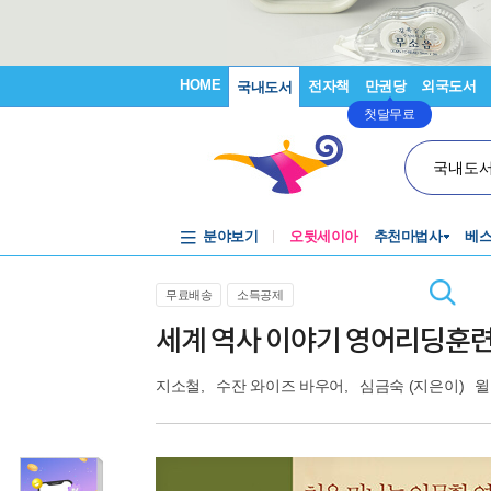
HOME
전자책
만권당
외국도서
국내도서
첫달무료
국내도
분야보기
오뒷세이아
추천마법사
베
무료배송
소득공제
세계 역사 이야기 영어리딩훈련 근
지소철
,
수잔 와이즈 바우어
,
심금숙
(지은이)
윌