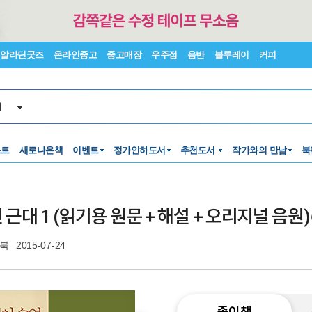
알라딘굿즈
온라인중고
중고매장
우주점
음반
블루레이
커피
서
스트
새로나온책
이벤트
정가인하도서
추천도서
작가와의 만남
북
대 1 (읽기용 원문 + 해설 + 오리지널 음원)
북
2015-07-24
종이책