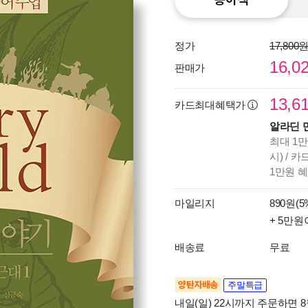
정가
17,800
16,0
판매가
13,6
카드최대혜택가
알라딘 
최대 1만
시) / 
1만원 
마일리지
890원(5
+ 5만원
배송료
무료
양탄자배송
주말특급
내일(일) 22시까지 주문하면 8월