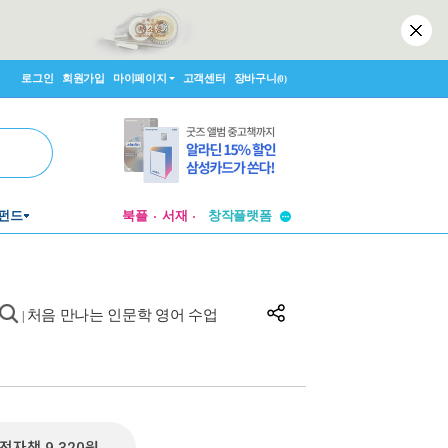
로그인
회원가입
마이페이지
고객센터
장바구니
(0)
투비컨티뉴드
펀드
북플
서재
창작플랫폼
투비컨티뉴드
처음 만나는 인문학 영어 수업
|