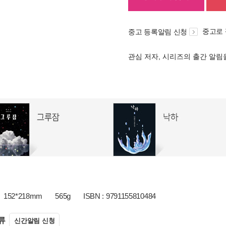
중고로
중고 등록알림 신청
관심 저자, 시리즈의 출간 알
152*218mm
565g
ISBN : 9791155810484
류
신간알림 신청