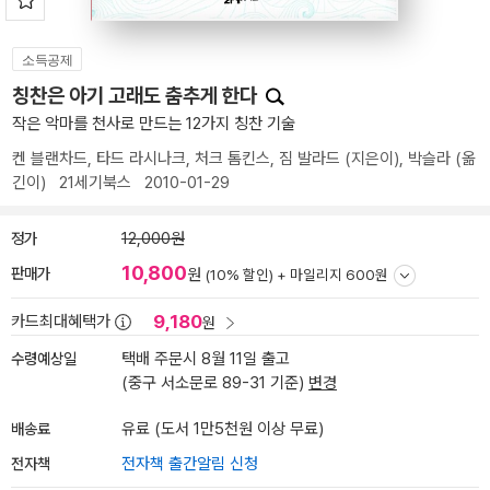
소득공제
칭찬은 아기 고래도 춤추게 한다
작은 악마를 천사로 만드는 12가지 칭찬 기술
켄 블랜차드
,
타드 라시나크
,
처크 톰킨스
,
짐 발라드
(지은이),
박슬라
(옮
긴이)
21세기북스
2010-01-29
정가
12,000원
10,800
판매가
원
(10% 할인) +
마일리지 600원
9,180
카드최대혜택가
원
수령예상일
택배 주문시 8월 11일 출고
(중구 서소문로 89-31 기준)
변경
배송료
유료 (도서 1만5천원 이상 무료)
전자책
전자책 출간알림 신청