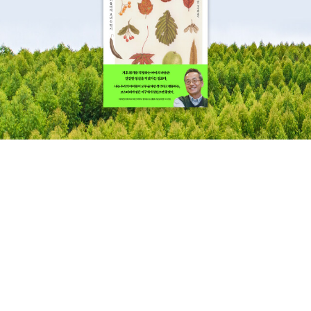
동의할 수 없었습니다.좋은 반성은 굴욕이 아닌 성찰입니다.반성 없
읽어야 할 것 같다.또한 착한 밥상을 위해서 열심히 노력하는 멋진 주
이좋은 결과물이 나온다면 그 과정은 조금 허술하지 않을까요?이 부
부가 되어 우리 가족의건강을 책임져야 할 것이다. *^^*올라가는 연
분은 제가 지나치게 결벽적인 마음상태를 지향하는 데에 따른 것이긴
습 강금만 지음 / 비즈니스맵 / 2010년 1월CEO가 되기를 희망하는
하지만 무엇이 더 옳은가를 따질 수는 없는 일입니다.칭찬의 효과는
아이들이 많아졌다. 과연 CEO의 자리는 무엇일까?[당신에게 주어진
무척 즉각적입니다.아이의 함박 미소만으로도 부모는 충만해집니다.
마지막 터닝포인트]라는 부제때문에 더 끌리는 책이다. 인생에 있어
하지만칭찬으로 아이를 길들이는 일에는확실히 동참할 수없었습니
서 터닝포인트가 몇 번 주어진다고 하는데, 난 그 터닝포인트를 잘 캐
다. 전조금 인색한 엄마입니다. 실로 제가 두려운 건 칭찬을 위해 하게
치하고 있는 것인지 궁금해진다.우리 시대의 소설가들 김윤식 지음 /
될 의미없는 행동들입니다. 아이의 내적 주체성에 따라 행동이 자연
강 / 2010년 1월고등학생 때랑 대학생 때는 우리나라 작가들의 책을
스럽게 귀결(부모가 원치 않는 행동이라 해도)되는 쪽을 선호하기 때
제법 읽었는데, 결혼하고 아이를 기르다보니확실히 동화책과 그림책
문에 '칭찬'은매우 조심스러운방침입니다.<양육 쇼크>에서는 '칭찬
이 주를 이룬다. 이젠 우리나라 작가들의 책을이 눈에 들어오는데...
중독에서 벗어나라'고 외치며 지능이나 결과물에 대한, 자동 반사적
젊은 작가에서 중견작가, 원로작가들까지 그들의 작품 세계를 이해하
인 칭찬을 경계합니다.과정을 칭찬하라는거죠.'잘했어''대단해'라는
는데 도움이 될 법한 책이다.가계부 잘 쓰는 법 에듀머니 지음 / 이콘
말보다는 '정말 열심히 하는 구나''노력하는 모습이 보기좋아'라는 칭
/ 2009년 12월 어렸을 때 친정 부모님께서 늘 가계부를 쓰시는 것을
찬이 아이에게 더욱 이롭다는 것입니다.(처음엔 매우 어색하긴 합니
보면서 나도 나중에 살림할 땐 더 잘 쓸 수 있겠지 싶었는데, 주부 10
다)또 우리의 두뇌는 '좌절을 안겨주는 시간도 얼마든지 헤쳐나갈 수
년차가 넘어섬에도 가계부와는 담을 쌓고 있다. 올해는 정말 가계부
있다는 것을 학습해야 한다'고 말합니다. 아이가 결국 어떻게 했는지
를 쓰고 싶다. 어떻게 해야 효율적인 가정 경제를 위한 가계부가 될런