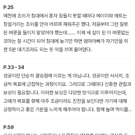
P.25
예전에 조쉬가 침대에서 혼자 잠들지 못할 때마다 에이미와 매트는
칭얼거리는 조쉬를 안아 어르며 재워주곤 했다. 처음부터 그런 잘못
된 버릇을 들이지 말았어야 했는데……. 이제 세 살이 된 이 버릇없는
꼬마는 잘 시간이 되어 침대에 눕기만 하면 엄마아빠가 자기만을 위
한 5분 대기조라도 되는 듯 악을 쓰며 울어댔다.
P.33~34
성공이란 단순히 결승점에 이르는 게 아닙니다. 성공이란 서서히, 조
금씩 목표에 근접하는 과정이지요. 그러므로 그때마다 신중한 관찰과
보상이 필요합니다. 이러한 보상은 다양한 방식으로 이루어지는데,
고래가 목표를 향해 아주 조금이라도 진전을 보인다면 거기에 대해
긍정적이고 좋은 기분을 느끼게 해주어야 합니다. 함께 놀며 먹이를
주거나 장난감을 주거나 몸통을 긁어주고 쓰다듬어주는 거죠. 그리고
이를 통해 고래가 올바른 행동과 이 기분 좋은 느낌들을 연관시킬 수
P.59
있게 해주는 겁니다.