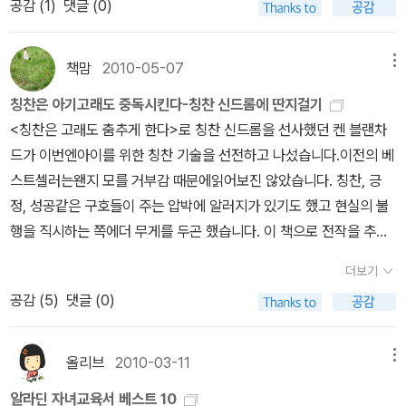
공감 (
1
)
댓글 (0)
케가 들어주었다면, 이야기는 누구도 희롱하지 못했을것이다. 금기와
해서는 인내심과 끈기를 가지고 기다려 주는 것이다. 우리조차도 단
문에 결과에 연연해 하지 않으며, 실패해도 다시 시도한다. 어려움도
의심이희롱의 핵심이다. 줄 조셉 르페브르의 1882년 作 〈판도라〉(그
숨에 변화를 일으키지못하면서 주변사람들이나 우리 아이들에게는
힘든 과제가 나와도 기꺼이 최선을 다하려고 한다. 아이들도 결과가
림출처; 위키백과)하면 안되는 일 열 가지는 해도 되는 일백가지보다
마법과 같은변화를 요구하고 있다. 또 다른 조련사인 '킴 리'는 이러한
책맘
2010-05-07
메뉴
아닌 과정, 즉 열심히 하는 것이 좋은 것이라는 것을 알기에 더욱 열심
호기심을 자극한다.금지된 일을 하면 어떤 일이 벌어질 지, '미지수'라
변화의 과정에 있어 참고 참고 또 참아야하며 인내심이 바닥이 났을
히 하려한다. 결국 이러한 노력들은 좋은 결과를 낳고 점점 더 나은 실
칭찬은 아기고래도 중독시킨다-칭찬 신드롬에 딴지걸기
는 어리석은 활기에 마음이 동요된다. 가면 안되는 곳들, 망가지면 안
때쯤이면 끈기를 발휘해야 한다고말한다. 부모와 아이 양쪽 모두에게
력자로 만들어 준다. 이것이 진정한 칭찬의 힘이다.
<칭찬은 고래도 춤추게 한다>로 칭찬 신드롬을 선사했던 켄 블랜차
되는 것들, 어기면 안 되는 시간, 해서는 안 될 말들, 가져서는 안 되는
있어 좋은 행동에 대해 의외의 칭찬이나 상을 주는 것만큼 좋은 보상
드가 이번엔아이를 위한 칭찬 기술을 선전하고 나섰습니다.이전의 베
감정들, 사랑하면 안 될 사람, 금지가 주는 각인은 삶의 보호막이 되기
은 없다. 예상치도 못했던 보상을 받는 기쁨은 그 자체로 훌륭한 강화
스트셀러는왠지 모를 거부감 때문에읽어보진 않았습니다. 칭찬, 긍
도 하고 영웅의 통과의례가 되기도 한다.지금껏 몇 가지의 금기를 어
가 된다. 중요한 것은 언제나 똑같은 보상을 이용해서는 안 된다는 점
정, 성공같은 구호들이 주는 압박에 알러지가 있기도 했고 현실의 불
겨보았고 그에 뒤따르는 몇 번의 추락을 경험했으며 또 몇 번의 환희
이다. 늘 똑같이 반복되는 보상은 결과적으로 강화물로서의 가치를
행을 직시하는 쪽에더 무게를 두곤 했습니다. 이 책으로 전작을 추측
를 맛보았을까. 금기가 허락되는 순간은 아이러니 하게도 명령을 어
잃는다. 명심하라. 당신은 언제나 아이의 올바른 행동에만 초점을 맞
해 보건데, 관계 속에서 비난이나 비판 말고 '칭찬'을 부각시키라는 것
긴 사람만이 맛볼 수 있다.신화나 이야기의 우화 속에서마음조리며
춰야 한다. 즉 '잘한 일을 잡아내야' 하는 것이다. 우리는 늘 내 아이나
더보기
맞나요?베스트셀러 한 권으로 너도 나도 칭찬주의자가 되는 일이야
만나는인물들을 통해 당신은 '나라면 돌아보지 않을거야'라고 말하는
주변사람들의 행동을 세심하게 관찰해야 하며 그들이 어느 순간 바른
공감 (
5
)
댓글 (0)
없겠지만,아주 나쁘게 말해 누군가를 조종하기 위해 '칭찬'이 적당한
사람인가, 아니면 '돌아보지않으면 알 수 없지'라고 생각하는 사람인
행동을 했을 때 즉각적인 보상을 해야한다. 조쉬와 같은 아이들의 경
기술처럼 인식된다면, 감정이나 관계가도식화 되는 일에 수긍하는 꼴
가?돌아보는 일은 약과다.살인하지 말라고 했지만, 누가 나를 죽이려
우 호들갑스러운 말이라든지 칭찬 스티커, 혹은 아이가 좋아하는 간
이지 않을까, 멀찍이서관망했습니다.긍정강화 방식육아의 역사에 접
올리브
2010-03-11
메뉴
고 한다면? 간음하지 말라고 했지만 두 번 다시는 찾아오지 않을 것
식이나 물건을 주머니 등에 담아 스스로 고르게 함으로써 자신의 바
어든 제 인생이 이 책을 손에 들게만들거라는 생각은 추호도 하지 못
같은 사랑이라면? 부모를 공경하라고 했지만 학대 당했다면?도둑질
른 행동을 조금씩 강화하게 만드는 것이다. 처음 이 책을 읽었을 때는
알라딘 자녀교육서 베스트 10