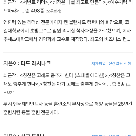
최근작 :
<서번트 리더>
,
<성장은 나를 최고로 만든다>
,
<예수처럼 리
드하라>
… 총 498종
(모두보기)
영향력 있는 리더십 전문가이자 켄 블랜차드 컴퍼니의 회장으로, 코
넬대학교에서 초빙교수로 임원 리더십 석사과정을 가르쳤으며, 메사
추세츠대학교에서 경영학과 교수로 재직했다. 최고의 비즈니스 컨설
턴트로서 〈포춘〉 선정 500대 기업들과 다수의 글로벌 기업에서 리더
십 향상과 동기부여 방법을 가르쳐왔다. 그랜드캐니언대학교에 켄 블
지은이:
타드 라시나크
저자파일
신간알림 신청
랜차드 경영대학이 있을 정도로 권위와 존경을 한몸에 받는 켄은 이
름만으로도 리더십을 떠올리게 하는 리더십 전문가다. 베스트셀러로
최근작 :
<칭찬은 고래도 춤추게 한다 (스페셜 에디션)>
,
<칭찬은 고
널리 알려진 《칭찬은 고래도 춤추게 한다》, 《1분 경영》, 《겅호!》, 《하
래도 춤추게 한다>
,
<칭찬은 아기 고래도 춤추게 한다>
… 총 6종
(모
이파이브》, 《예수처럼 리드하라》, 《서번트 리더》 등 65종 이상의 책
두보기)
을 집필했는데, 스펜서 존슨과 공동 집필한 《1분 경영》은 25개 언어
부시 엔터테인먼트사 동물 훈련소의 부사장으로 해양 동물을 28년간
로 번역되었으며, 1980년대 미국 기업의 부흥을 이뤄낸 경영서의 고
훈련시킨 동물 훈련 전문가다.
전으로 알려져 있다. 오랫동안 효과적인 리더십 원리를 가르치던 켄
은 예수의 완전한 리더십에 매료되었다. 예수의 리더십 모델에 깊은
영감을 얻은 켄은 평생지기 필 하지스와 함께 국제 리더십 사역 기관