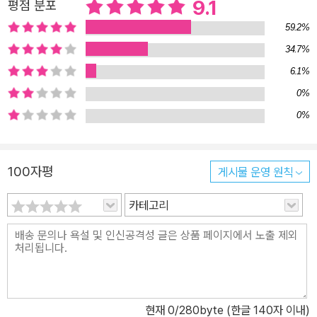
9.1
평점 분포
도 춤추게 한다》에서는 아이의 그런 부정적인 행동을 철저히 무시하
고 아이의 관심을 다른 곳으로 돌리라고 조언한다. 더불어 아이가 행
59.2%
동을 바꾸면 그에 대해 구체적으로 칭찬하는 것도 잊어서는 안 된다.
34.7%
만약 당장 내 눈 앞에서 그런 행동을 하지 않기 때문에 꾸중이 더 효과
6.1%
적이라고 믿는다면, 그것이 아이를 주눅 들게 하거나 오히려 잘못된
0%
행동을 강화시킨다는 사실을 알아야 한다. 《칭찬은 아기 고래도 춤추
0%
게 한다》는 아이를 키울 때 흔히 만나게 되는 위기들에 대한 슬기로운
해결 방법을 제시한다. 주인공 에이미는 5톤이 넘는 범고래 조련사의
길을 선택한 직장맘이다. 그녀는 예비 범고래 조련사 교육 프로그램
100자평
게시물 운영 원칙
에 참가하면서 거구의 범고래를 다루는 기술을 터득하는 재미에 푹
카테고리
빠져 있다. 하지만 집에 돌아오면 세 살짜리 아들 조쉬를 어떻게 다룰
지 몰라서 쩔쩔매는 어쩔 수 없는 초보 엄마일 뿐이다. 에이미는 예비
조련사로 훈련받으며 배운 칭찬의 원리를 조쉬의 행동교정에도 활용
할 수 있지 않을까 하는 호기심을 갖게 된다. 그리고 그 원리를 육아에
조심스럽게 활용하여 ‘작은 악마’ 같던 조쉬를 예의바르고 착한 천사
로 탈바꿈시키는 데 성공한다. 왜 우리 아이는 내 마음을 몰라줄까?
현재
0
/280byte (한글 140자 이내)