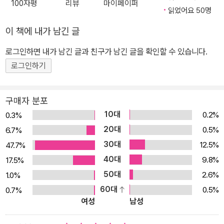
100자평
리뷰
마이페이퍼
은 TV 프로그램과 언론을 통해 수없이 회자되었고, 지금까지도 직장
읽었어요 50명
인 필독서 리스트에서 단 한 번도 빠지지 않고 이름을 올리고 있다.
이 책에 내가 남긴 글
《칭찬은 아기 고래도 춤추게 한다》는 직장인 자기계발에 머물러 있던
전작에서 한발 더 나아갔다. 이 책은 ‘육아’라는 고귀한 영역에서 활용
로그인하면 내가 남긴 글과 친구가 남긴 글을 확인할 수 있습니다.
할 수 있는 칭찬의 구체적인 실천 방법과 그 효과를 읽기 쉬운 스토리
로그인하기
텔링 형식을 통해 쉽고 재미있게 보여준다. 초보 엄마아빠 에이미와
매트가 범고래에게 배운 육아의 지혜를 아들 조쉬에게 적용하면서 겪
구매자 분포
게 되는 기분 좋은 변화들은 아이를 키우는 부모라면 누구나 공감할
10대
0.2%
0.3%
만한 감동을 선물한다. 또한 각 장마다 삽입된 ‘아기 고래 반응 노
20대
0.5%
6.7%
트’는 이야기에 다 담을 수 없었던 이론적인 부분을 채워준다. 《칭찬
30대
12.5%
47.7%
은 고래도 춤추게 한다》를 뛰어넘는 켄 블랜차드만의 특별한 조언 ‘어
40대
떻게’ 칭찬해야 우리 아이를 ‘잘’ 키울 수 있는 걸까? 아이가 공공장소
9.8%
17.5%
에서 울며불며 생떼를 쓰거나 입에 욕을 달고 살고 있다면, 당신은 어
50대
2.6%
1.0%
떻게 반응하는가? 따끔하게 꾸중해서 그 상황을 모면하는가? 아니면
60대
0.5%
0.7%
여성
남성
아이가 원하는 대로 하게 놔두는가? 대부분의 부모들은 그와 같은 상
황에서 두 가지 방법 중 하나를 선택한다. 하지만 《칭찬은 아기 고래