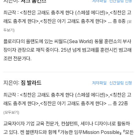
지은이:
처크 톰킨스
저자파일
신간알림 신청
인 Lead Like Jesus를 설립해 운영하고 있다.
최근작 :
<칭찬은 고래도 춤추게 한다 (스페셜 에디션)>
,
<칭찬은 고
래도 춤추게 한다>
,
<칭찬은 아기 고래도 춤추게 한다>
… 총 8종
(모
두보기)
플로리다의 올랜도에 있는 씨월드(Sea World) 동물 훈련소의 부사
장이자 관장으로 재직 중이다. 25년 넘게 범고래를 훈련시킨 범고래
조련 전문가다.
지은이:
짐 발라드
저자파일
신간알림 신청
최근작 :
<칭찬은 고래도 춤추게 한다 (스페셜 에디션)>
,
<칭찬은 고
래도 춤추게 한다>
,
<칭찬은 아기 고래도 춤추게 한다>
… 총 22종
(모두보기)
교육자이자 기업 교육 전문가, 컨설턴트, 세미나 디자이너로 활동하
고 있다. 켄 블랜차드와 함께 『가능한 임무Mission Possible』 『모든