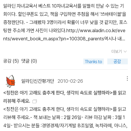
한 채 말이죠. 참으로 엄마는 굴욕적입니다. '아기고래'에 무너진 거
하지 말라고 했지만 누구나 장발장의 빵 한개에 눈물을 적시며 공감
미혼인 나와는 그다지 상관없을 거라 생각했는데 이런 여러가지조언
알라딘 자녀교육서 베스트 10자녀교육서를 알뜰히 만날 수 있는 기
죠. '그래! 그냥 고래도 아니고 아기고래를 어떻게 춤추게 하는지 두고
했다.이야기는 금기를 무력화 하는 악취미를 가졌다.또 시대적으로
들은 비단자녀를 둔 부모에게만 해당하는 것은 아니다.가족이나 사회
회이다. 할인쿠폰도 있고, 책을 구입하면 추첨을 해서 '쓰바테이블'을
보자'는 식으로 책을 펼쳤죠. 책은 사실 아주 간단했습니다. 모든 상황
부당한 금기들은 마치 깨지기 위해 만들어졌다는 듯 정당한 이야기의
에서만나는 사람들과 같은 어른에게도얼마든지 적용할 수 있다. 과연
증정한단다. - 그래봤자 3명이라서 확률이 너무 낮을 것 같지만, 포스
에서 ①성공을 위한 환경을 조성하고, ②실패를 무시하고 새로운 방
손가락질을 한 몸에 받는다.'제 아버지에게 반항하는 자식에게는 재앙
성인인 내가조쉬와 다른 게 뭔지. 비난과 비평이라는 부정적인 강화
팅한 주소에 가면 사진이 나와있다.http://www.aladin.co.kr/eve
향으로 관심을 전환하고, 마지막 ③칭찬에 필요한 소정의 기술을 귀
이 있으리라.' 부모에게 순종하지 않는 죄에 관한 율법. -<양치기의
를 내려놓고 이제는 칭찬이라는 강한 보상을 나와 내 주변사람들에게
nts/wevent_book_m.aspx?pn=100308_parents역시나 내가
띔해 주는 식입니다.예비 범고래 조련사인 엄마가씨월드에서의 노하
책>에서그에 따라 단 하루게으름을 부린 아이는 만신창이가 되도록
적용해볼 차례인 것 같다.
가장 읽고 싶은 책은 [영어 낭독 훈련에 답이 있다] - 영어권에서 살
우를세 살배기 아들에게 대입하면서행동변화를확인하는드라마적구
더보기
시장통에서 얻어 맞는다. 세상 어디에도 가혹한 처벌을 금지하는 규
다보니 영어로 수업을 하는 아이에게 내가 도와줄 수 있는 것은 영어
성입니다.딱딱함은 없는 반면과학성이나 전문성이 떨어지는 게 아닌
공감 (
5
)
댓글 (0)
율이없던 시대였다.하지만 주인공은계율이 파놓은 함정을 직감한
환경 조성이다.나도 유창한 영어로 아이에게 말을 해주고 싶지만, 그
가 의구심이 들기도 했습니다. 이런 의혹은 본문, 서문, 후기에 재차
다.'세상 어떤 계율도 한 생명에게 이 같은 고통을 주도록 허락하지는
럴 수 없으니까 좋은 책을 사주고 영어 공부를 할 수 있는 환경 제공
강조되면서동식물의 행태 속에서 인간의 원형적 특질을 이해하려는
않았다.' 현대에서는도덕적 품위를 지키기에의심할 여지가 없는 말이
뿐이다.그리고 [칭찬은 아기 고래도 춤추게 한다] 책인데, 워낙 유명
알라딘신간평가단
2010-02-26
메뉴
쪽으로 해소되긴 합니다. 이 책에 제시된 자녀 교육의 방법들은 어린
겠지만, 중요한 건 후에 등장할이런 뉘앙스의 질문이다.'양을 구하기
했던 [칭찬은 고래도 춤추게 한다] 책 제목이 언제나 내 머릿속에 자
시절의 막연한 기억이나 사람들 사이에 떠도는 풍문에 의지한 것들이
<칭찬은 아기 고래도 춤추게 한다, 생각의 속도로 실행하라>를 읽고
위해 늑대를 해치는 것이 과연 선일까?'-같은 책에서이야기란 금지에
리잡고 있기 때문이다.[초등 5학년 공부법] 책도 읽고 싶다. 왜 하필
아니다. 이 방법들을 확고하고 명백한 행동과학 법칙에 기반을 두고
리뷰해 주세요.
담을 수없는 인간사의딜레마 드러내기에 주력해야 한다. 돌아봐야만
5학년일까 생각해봤더니, 공감이 간다. 나 역시 공부에 대한 방법을
있다.-(저자후기에서)하지만 저자도 고백하듯이 이 책은 해양동물 조
<칭찬은 아기 고래도 춤추게 한다, 생각의 속도로 실행하라>를 읽고
하는, 열어야만 하는, 감은 눈을 떠야만 하는, 금기와 저울질 할 수 있
깨닫기 시작한 때가 5학년인 것 같으니까. 그리고 우리 아이도 얼마
련사들의 긍정강화방식에 의존하고 있습니다. 동물과 인간의 성장,
리뷰해 주세요.- 책 보내는 날짜 : 2월 26일- 리뷰 마감 날짜 : 3월 1
는막상막하의 상황을 제시해야 한다.양을 구할 것인가? 늑대를 해칠
후엔 그 시기가 되어가니 전문적인 엄마가 되어 아이의 공부를 위해
사고방식은 엄연히 다르지만 '행동과학'에서 만큼은유사한 결과도출
4일- 받으시는 분들 :경영경제/자기계발 B조일열, 녹차라떼, 아니스,
것인가? 문제에 두 가지 보기가 기다리는 듯한 함정을 파야 한다. 하
노력해야 할 것 같다.요즘 엄마는 힘들다. 우리 엄마는 그런 거 하나도