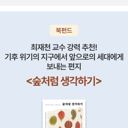
이처참합니다.(스키너 상자; 온도 조절이 가능하고 투명도가 높은 고
움 없이 행복해지는 법'이라는 부제와 'Yes' 라는 언어의 오묘함을 느
강도 프렉시글라스로 사방을 둘러쌌다-당시 짧은 시간 동안 무려 10
낄 수 있는 책이 되기를... 전문가가 말하는 자기긍정의 힘이 어떤 영
00여 개나 팔려나갔다고 한다)나에게 건강하고 좋은 습관이 있는 아
향을 미치는지, 단순히 경제 분야에서 이뤄낸 마케팅 성과가 아닌 생
이 12명과 내가 원하는 육아 환경을 달라. 그러면 어떤 아이든 그 아
활 속에서 자기긍정의 힘의 효과를 배우고 싶다.상위 1% 엄마들의 양
니의 재능, 적성, 부모의 인종과 관계없이 의사, 변호사, 예술가는 물
날개전략 김형주, 류미선 지음 / 두리미디어 / 2010년 1월공부, 끝이
론 거지나 도둑으로도 만들어 보이겠다 -<무선운 심리학>에 인용된
없지만 시작은 있다. 특히나 대한민국에서 태어나 살고 있는 엄마들
왓슨의 말물론 이런 정신을 <칭찬은 아기고래도 춤추게 한다>의켄
이라면 누구나 자신의 아이가 공부를 잘 하기를 바랄 것이다.아이의
블랜차드가 물려받았는지는 알수없지만'칭찬(매게)'을 통해 '훈련(주
특성을 잘 알고, 아이의 자질을 계발하는 것이 중요하지만, 공부 역시
입)'되는 과정은 결코 쌍방 육아라고는 할 수없습니다. 최근100년동
학생이 기본 도리인 것이다.과연 상위 1% 엄마들의 전략이 무엇인
안 공업화, 도시화와 함께 핵가족화가 진행되면서 세대에서 세대로이
지...정조의 비밀편지 안대회 지음 / 문학동네 / 2010년 1월궁금해진
어지는 육아법의 전수가 감소했고, 젊은 세대의 육아에 대한 불안을
다. 만일 이라는 가정 하에 정조가 10년만 더 살았더라면 대한민국은
해소해 줄 전문가의 보증이 필요한 시대(<무서운 심리학>)이긴 하지
달라졌을까 생각해본다. 과연 정조 임금의 정치세계란 무엇이었을까
만 육아법의 흐름을 따라가 보면 어떤 가치가 우선인지를 따지는 것
이 책을 통해 엿보고 싶다.착한 요리란 무엇인지 궁금해진다.소박하
이 과연 과학적 증명으로 가능할까라는 의문이 앞섭니다.칭찬 중독다
고 건강하면서도 맛있고 멋있는 음식에 ‘착한 요리’라는 이름을 붙인
시 책으로 돌아와잘못한 일에 대해서 '무시'하라는 조언이 과연 타당
다는데...<착한 요리 상식 사전>은 전작 <착한 밥상 이야기>를 위한
한가 하는 겁니다.비판이나쁜 행동에 대한 강화라고 하는데에는 쉽게
실용 지침서라고 하니, 이 책과 더불어 [착한 밥상 이야기] 책도 함께