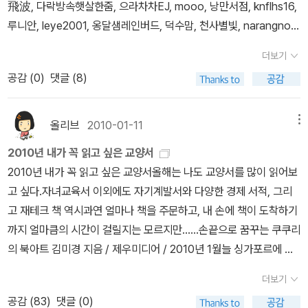
이 가능하다는게이시리즈의 혁신이자 한계입니다. '말 잘듣는 고래'로
飛波, 다락방속햇살한줌, 으라차차EJ, mooo, 낭만서점, knflhs16,
지만 속으면 안 된다. 주인공은 계율을 어길 것인가 말것인가를 고민
신경 안 썼는데...... ㅠㅠ[아이의 사생활]책은 꼭 읽을 것이다. 특히나
키우기 위한 해법이 '온순한 아이'로 키우기 위한 방법과 매치된다면,
루니안, leye2001, 옹달샘레인버드, 덕수맘, 천사별빛, narangno,
하지 않았다. 아예공증된 시험 문제에 헛점이 있다는 듯접근했다. 이
책 소개에서[어른들이 막연히 생각해오던 우리 아이들의 성격과 지
거꾸로 '말 안듣는 아이'를 키우기 위해서는 이 방법들은 모두 수포로
newstar, 동대장, 밀어준다, 뭐 전 그렇습니다 (20명)
런 맹랑한 의심은궤도의이탈, 즉 고독을 가져온다. 영웅에게 고독은
능, 남녀의 차이 등을 과학적으로 증명한다.]는 말이 마음에 다가온
더보기
돌려야 합니다.좀 과격하긴 했습니다만 '자유분방한 아이, 제 주장이
장식품일 뿐이다.이런 답이 기다리고 있다.'비둘기를 길러내게. 늑대
다.기질과 성별이 다른 아이들의 교육방법, 양육방식이 서로 다른 것
공감 (
0
)
댓글 (8)
나 마음을거침없이드러내는 아이', '훈련되지 않은 망아지 같은 아
를키우는 대신에.'이런 문제에 대한 답은 허탈할수록 좋다. '모든 것은
을 알고 있는바라, 책 속에 구체적인 내용이 궁금해진다.이 두 권의 책
이'이길원한다면 이 책의 방법들은 당연히 쓸모가없어집니다.하지만
네 안에 있다'같은 귀결은 우리를 힘빠지게 하지만 고민했던 순간을
은 아빠들이 보면 딱 좋을 책이다. 우리 남편에게 주면 열심히 읽을
어떤 부모가그런 아이를 원하겠습니까.잠버릇도 좋고, 친구들과도 사
떠올려 본다면, 목적지보다 여정을 즐긴다면, 정답에 놀라는 대신 현
올리브
2010-01-11
메뉴
까?그리고 아래를 펼치면 영어 교육에 대한 신간이 나온다. 내가 꼭
이좋게 놀고, 자기 물건도 잘 나누고, 골고루 잘먹고, 똥 오줌도 척척
답 속에서 휴식할 수 있다.여기서 '금기'가 갖는 다른 힘을 만난다. 하
읽어보고 싶은 책. 한국에서 아이 영어 교육이 힘들어 남편에게 떠밀
2010년 내가 꼭 읽고 싶은 교양서
잘 가리고, 등등(책은 이 모든게 칭찬 기술로가능하다고 말합니다)아
지 말것인가, 할 것인가를 두고 고민하게끔 하는 것이 금기의 어법이
리듯 나온 싱가포르. 여러가지 공감하는 부분이 있기에 얼른 페이퍼
2010년 내가 꼭 읽고 싶은 교양서올해는 나도 교양서를 많이 읽어보
이에게 바라는 건 헤아릴 수없이 많습니다. 뭐든 좀 더 '잘'할 수 있도
다. 다른 선택은 없어 보인다. '하지 말것'을 강조할수록 금기의 효력
에 집어넣었다.그냥 포스팅해도 되는데, 편집 기능을 하나 더 알게 되
고 싶다.자녀교육서 이외에도 자기계발서와 다양한 경제 서적, 그리
록 이끌어 주는게 부모의 역할 이기도 하지만제 마음 속 깊은 곳에선
은 강해진다. 마치 궁지에 몰린듯이 선택을 강요받는다.하지말라고
어 한 번 이렇게 만들어봤다. ㅋㅋ레드카드, 대한민국 영어공부 - 도
고 재테크 책 역시과연 얼마나 책을 주문하고, 내 손에 책이 도착하기
어쩐지 반대의 환청이 들립니다.'엄마의 요구에 '싫다'고 하렴.'아니
했기때문에 어기는 일은 부정의 당위성을 얻는다.만약위기 속에서 침
서출판 부키에서 이제 막 출간한 책이다.>> 접힌 부분 펼치기 >> 레
까지 얼마큼의 시간이 걸릴지는 모르지만......손끝으로 꿈꾸는 쿠쿠리
요'라고 하렴. '왜요'라고 하렴.'고분고분 말을 잘 듣는 상황에서, 아이
착해져서 '하면 좋을 것들'을 떠올릴 수 있다면 금기는 금새 효력을 잃
드카드, 대한민국 영어공부 책이 나왔다. 우연하게 모 블로그에 갔다
의 북아트 김미경 지음 / 제우미디어 / 2010년 1월늘 싱가포르에 대
가 정말 요구를 납득하고 순순히 받아들이는지, 단지 '칭찬'이라는 만
는다. 악을 물리치지 말고 비둘기, 즉 평화를기르란 말은 다름 아닌 긍
가 나온 따끈한 신간 소식, 게다가 영어에 목마른 대한민국 학부모들
한 책을 만들고 싶다는 우리 아이. 이번에 새로 나온 북아트 책이라 탐
족감에 차오르기 위해 그렇게 행동하는 지 저는 잘 알 수없었습니다.
정강화 효과다.하지만반항심과 의심많은악마는 이렇게 속삭인다. '금
더보기
에게 좋은 정보를 줌과 동시에 따끔한 질책을 하게 될 것 같다. 준비되
이 난다.올해는 더더욱 박물관이나 극장 등 여기저기 다니면서 다양
(제 감성을 탓해주세요)하루가 평화롭게 흘러갔다해도 그 속에 무엇
기를 억제하기 위한 수작을 믿고 따를 수 있겠어?'<양치기의 책>-신
공감 (
83
)
댓글 (0)
지 않은 유학은 너무 힘들고, 지치고 실패할 수도 있다는 것을 명심해
한 공연도 보고 거리 행사도 즐기려하는데,차곡차곡 자료를 모으고