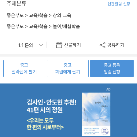
주제분류
신간알림 신청
좋은부모
>
교육/학습
>
창의 교육
좋은부모
>
교육/학습
>
놀이/체험학습
선물하기
공유하기
중고
중고
중고 등록
알라딘에 팔기
회원에게 팔기
알림 신청