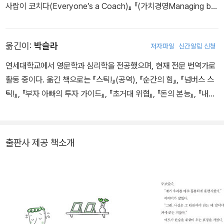
사람이 코치다(Everyone’s a Coach)』 『(가치경영Managing by
Values)』 등을 저술했다.
옮긴이:
박슬라
저자파일
신간알림 신청
연세대학교에서 영문학과 심리학을 전공했으며, 현재 전문 번역가로
활동 중이다. 옮긴 책으로는 『스틱!』(공역), 『순간의 힘』, 『넘버스 스
틱!』, 『부자 아빠의 투자 가이드』, 『초거대 위협』, 『돈의 본능』, 『내러
티브 경제학』, 『사라진 내일』, 『샤르부크 부인의 초상』, 『한니발 라이
징』, 『아머』, 「몬스트러몰로지스트」 시리즈, 「부서진 대지」 3부작, 「유
산 시리즈」 3부작 등이 있다.
출판사 제공 책소개