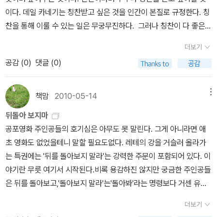
적용되는지에 대해 보여주고 있다. 위의 세 가지 룰은 범고래 훈련에
이다. 데일 카네기는 칭찬받고 싶은 것을 인간이 본질로 규정한다. 칭
쓰이는가장 기본이 되는 뼈대라고 할 수 있다. 에이미는 조쉬가하는
찬을 통해 이룰 수 있는 일은 무궁무진하다. 그러나 칭찬이 다 좋은
여러가지 행동들 -혼자 자려하지않기,원하는 것을 얻기 위해떼 쓰기,
것은 아니다. 칭찬에도 지혜가 필요하고 기술이 요구된다. 현대 교육
더보기
원하지 않는 음식 먹지 않기, 공갈 젖꼭지나 장난감같은 소유물에 집
자들은 칭찬은 결과가 아닌 과정에 주목해야 한다고 가르친다. 아들
착 행동 보이기 등 -에 위의 룰이 어떻게 적용될수 있는지 잘보여주고
공감 (
0
)
댓글 (0)
이 학교에서 백점을 맞아 왔다면, '우리 아들 최고네, 역시 그럴 줄 알
있다. 성공은단순히 결승점에 이르는 것이 아니라 거기에 조금씩 접
았어!'라고 해서는 안된다. 이렇게 해야 한다. '우리 아들 멋지네, 이번
근해가는 일련의 과정이야. 그리고 결승점에 한 발짝씩 가까이 다가
에 열심히 노력하니 좋은 결과를 얻게 되었구나!'라고 해야 한다. 결과
책맘
2010-05-14
메뉴
갈 때마다 그 노력을 인정하고 보상해주어야 해. 중요한 것은 범고래
가 아닌 과정에 맞추어 칭찬해야 한다.결과 중심의 칭찬을 하면 어떤
뒤돌아 보지마
들이 자기가 한 일에 대해 기분 좋게 느끼거나 뿌듯해 해야 한다는거
것이 해로울까? 교육자들은 이구동성으로 '결과 중심의 칭찬은 아이
공포영화 주인공들의 호기심은 아무도 못 말린다. 그게 아니라면 애
야. 발명왕 에디슨은 어린 시절 '저능아'로 불렸다고 한다.호기심을 충
들로 하여금 좋은 결과를 얻지 못할 것 같은 모험을 하지 않게 되며,
초 영화도 없었을테니 말할 필요도없다. 레테의 강을 거슬러 올라가
족시키기 위해헛간을 불태운다든지 알을 부화하기위해 거위소리와
결국 발전이 없게 된다'고 말한다. 즉 나는 실력이 좋기 때문에 어려운
는 특권에는 '뒤를 돌아보지 말라'는 강력한 주문이 포함되어 있다. 이
날개짓마저도 흉내냈으니얼마나 바보같아 보였을지.하지만 에디슨의
문제를 풀어 실력이 안 좋은 아이로 비추어지지 말아야 한다는 걱정
야기란 무릇 여기서 시작된다.비록 용감하진 않지만 궁금한 주인공들
어머니는 에디슨이 잘 될거라는 믿음과 인내심을 가지고 기다렸고 그
이 앞서게 되어 모험을 하지 않게 된다. 지금 자신이 알고 쉬운 것만을
은 뒤를 돌아보고,'돌아보지 말라'는'돌아봐'라는 명령보다 거센 유혹
로 인한 결과는 에디슨을 천재적인 발명가이자 사업가로 만들었다.
하려한다. 이러한 반복은 점도 높은 단계로 가는 것을 막으며, 실수할
이 된다.뒤를 돌아보지 않았다면, 사과 한 입을깨물지 않았다면, 열지
아들의유별난 행동에 여느 부모처럼 '안돼'라는 말만 반복했다면 과연
경우 자책감을 가지게 만들어 패배자로 스스로 낙인 찍어 버린다.반
더보기
말라는 상자를 열지 않았다면, 눈을 뜨지 말라는 에로스의 청을 프시
에디슨이 지금처럼 기억될 수 있을지.. 중요한 것은 실패한 행동에 대
면에 과정 중심의 칭찬은 실수를 해도 열심히 했다는 과정에 있기 때