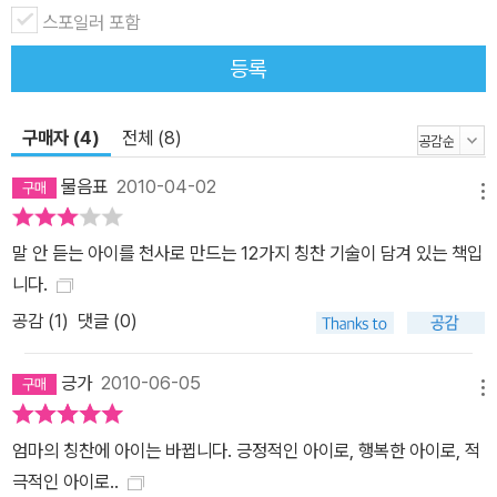
당신의 사랑을 조금 더 잘 보여주는 칭찬 한 마디의 힘! 잠버릇 길들이
스포일러 포함
기부터 떼쓰는 아이를 달래는 전략, 편식하는 아이 골고루 먹게 하는
등록
법, 애착을 보이는 물건과 이별하기, 배변 훈련, 도덕성을 기르는 교육
법 등과 같은 에이미와 매트가 겪는 육아의 어려움들은 많은 부모들
의 동감하는 것들이다. 그리고 조쉬가 보이는 부정적 행동을 고래 칭
구매자 (4)
전체 (8)
찬 양육법을 적용해서 긍정적으로 변화시키는 과정은 마치 내 아이가
물음표
2010-04-02
착하고 올바르게 변화하는 것처럼 느껴진다. 칭찬의 위대한 힘은 행
메뉴
동과학으로 이미 증명되어 있다. 다만 그 실행 당사자인 부모들이 잘
말 안 듣는 아이를 천사로 만드는 12가지 칭찬 기술이 담겨 있는 책입
못된 방식으로 적용하고 있기 때문에 부작용이 발생하는 것이다. 그
니다.
렇다면 우리 아이들을 어떻게 칭찬할 것인가? 올바른 아이로 키우고
공감 (
1
)
댓글 (0)
자 하는 고민은 여기서부터 시작해야 한다. 그리고 이 책은 아이들을
변화시키고, 아이들이 자라는 세상을 긍정적으로 변화시키는 칭찬의
긍가
2010-06-05
힘과 그 실행 방안을 보여준다.
메뉴
엄마의 칭찬에 아이는 바뀝니다. 긍정적인 아이로, 행복한 아이로, 적
극적인 아이로..