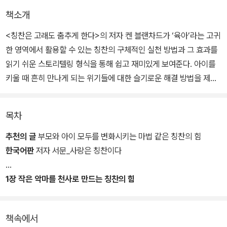
책소개
<칭찬은 고래도 춤추게 한다>의 저자 켄 블랜차드가 ‘육아’라는 고귀
한 영역에서 활용할 수 있는 칭찬의 구체적인 실천 방법과 그 효과를
읽기 쉬운 스토리텔링 형식을 통해 쉽고 재미있게 보여준다. 아이를
키울 때 흔히 만나게 되는 위기들에 대한 슬기로운 해결 방법을 제시
하고 각 장마다 삽입된 ‘아기 고래 반응 노트’는 이야기에 다 담을 수
없었던 이론적인 부분을 채워준다.
목차
초보 엄마아빠 에이미와 매트가 범고래에게 배운 육아의 지혜를 아들
추천의 글
부모와 아이 모두를 변화시키는 마법 같은 칭찬의 힘
조쉬에게 적용하면서 겪게 되는 기분 좋은 변화들은 아이를 키우는
한국어판
저자 서문_사랑은 칭찬이다
부모라면 누구나 공감할 만하다. 아이를 키울 때 흔히 만나게 되는 위
기들에 대한 슬기로운 해결 방법을 제시하고 아이들을 변화시키고,
1장 작은 악마를 천사로 만드는 칭찬의 힘
아이들이 자라는 세상을 긍정적으로 변화시키는 칭찬의 힘과 그 실행
범고래에게 배우는 육아의 지혜
방안을 보여준다.
책속에서