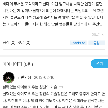
바다의 무서운 포식자라고 한다. 이런 범고래를 나약한 인간이 훈련
시킨다는 게 말이나 될까?이 의문에 대해서나는 씨월드의 수석 조련
사인 클린트외 다른 범고래 조련사를 통해해답을 얻을 수 있었다. 나
는 지금까지 그들이 제시한 해선 안될 행동들을 당연스레 내 주변인
들에게 적용하며 살아왔다. 내 주변인이 어른이든 아이든 나는 같은
더보기
룰을 적용해 왔으며 그 결과는 만족스럽다기 보다는 일시적인 변화나
공감 (
0
)
댓글 (0)
동일한 상황의 반복 뿐이었다.즉, 나는 사람들의 잘한 행동에 대해서
는 절대 호들갑을 떨지 않았으며 그것이 당연하지 않냐는 암묵적 반
응 내지는 '정말 잘했다'라는 짧은 피드백을 제공했을 뿐이었다. 문제
쓰기
마이페이퍼 (6편)
는 잘못한 행동에 대한 피드백이 너무 강해서 상대방이 자신의 긍정
적인 변화를못 느끼게 만들었다는 것이다. 상대방의 변화는 너무 더
낭만인생
2013-02-16
메뉴
디었고 중간 중간 나타나는 잘못된 행동에 대해 나는 인내심과 끈기
가 부족했었다. 1.성공할 수 있는 환경을 조성하라. 2. 실패하거나 잘
실력있는 아이로 키우는 칭찬의 기술
하지 못해도 이를 무시하고 관심을 전환하라. 3. 성공을 보상하라. '칭
실력있는 아이로 키우는 칭찬의 기술칭찬은 고래도 춤추게 한다고 한
찬은 아기 고래도 춤추게 한다'는 범고래 조련사 훈련생이자 '조쉬'라
다. 칭찬의 힘이다. 말의 힘이기도 하다. 칭찬은 상대방을 인정한다는
는 아들을 둔 '에이미'가 범고래 훈련 과정이 어떻게 어린 조쉬에게도
뜻이며 높여주는 것이다. 인간이라며 누구나 칭찬을 듣고 싶어할 것