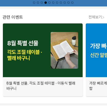
관련 이벤트
전체보기
8월 특별 선물. 각도 조절 테이블 · 이동식 빨래
가장 빠르게
바구니
합