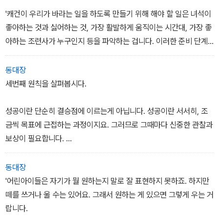
'캐건이 우리가 바라는 일을 하도록 만들기 위해 해야 할 일은 녀석이
좋아하는 것과 싫어하는 것, 가장 활발하게 움직이는 시간대, 가장 좋
아하는 조련사가 누구인지 등을 파악하는 겁니다. 이러한 준비 단계
에는 원치 않는 행동을 강화하지 않는 것도 포함되지요.'
동대장
그는 두번째 원칙과 세번째 원칙을 연이어 설명했다.
세번째 원칙을 살펴봅시다.
'실패는 나쁜 것이 아닙니다. 고래가 당신이 원치 않는 행동을 했을 때
성공이란 단순히 결승점에 이르는게 아닙니다. 성공이란 서서히, 조
는 거기에 최소한의 관심만을 보임으로써 그 행동을 강화하지 말아야
금씩 목표에 근접하는 과정이지요. 그러므로 그때마다 신중한 관찰과
합니다. 반면 고래가 당신이 원하는 행동을 하는 순간을 포착하면 그
보상이 필요합니다.
즉시 호들갑을 떨며 강력하게 강화해주어야 하죠.
-33쪽
이러한 보상은 다양한 방식으로 이루어지는데, 고래가 목표를 향해
동대장
아주 조금이라도 진전을 보인다면 거기에 대해 긍정적이고 좋은 기분
'어린아이들은 자기가 뭘 원하는지 말로 잘 표현하지 못하죠. 하지만
을 느끼게 해주어야 합니다. 함께 놀며 먹이를 주거나 장난감을 주거
떼를 쓰거나 울 수는 있어요. 그래서 원하는 게 있으면 그렇게 우는 거
나 몸통을 긁어주고 쓰다듬어주는 거죠. 그리고 이를 통해 고래가 올
랍니다.