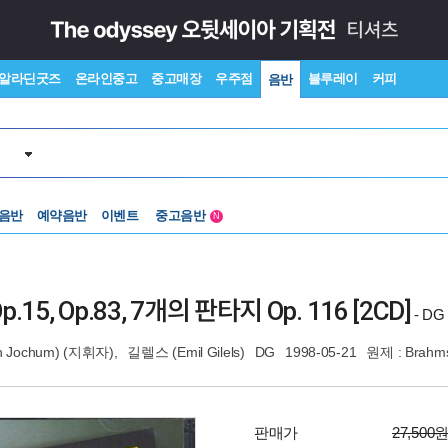
알라딘굿즈
온라인중고
중고매장
우주점
블루레이
커피
음반
 음반
예약음반
이벤트
중고음반
N
1천원부터
중고음반
5, Op.83, 7개의 판타지 Op. 116 [2CD]
- DG 
 Jochum)
(지휘자),
길렐스 (Emil Gilels)
DG
1998-05-21
원제 : Brahms 
판매가
27,500