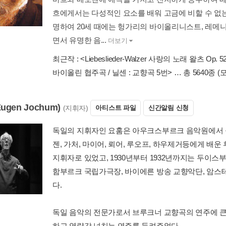
흐에게서는 다성적인 요소를 배워 고금에 비할 수 없
명하여 20세 때에는 헝가리의 바이올리니스트, 레메
면서 유명한 음...
더보기
최근작 :
<Liebeslieder-Walzer 사랑의 노래 왈츠 Op. 5
바이올린 협주곡 / 닐센 : 교향곡 5번>
… 총 5640종
(
ugen Jochum)
(지휘자)
아티스트 파일
신간알림 신청
독일의 지휘자인 요훔은 아우크스부르크 음악원에서
젠, 가처, 마이어, 뢰어, 루오프, 하우제거등에게 배운
지휘자로 있었고, 1930년부터 1932년까지는 두이
함부르크 국립가극장, 바이에른 방송 교향악단, 암
다.
독일 음악의 전문가로서 브루크너 교향곡의 연주에 큰
하고 역량감 넘치는 연주를 들려주었다.