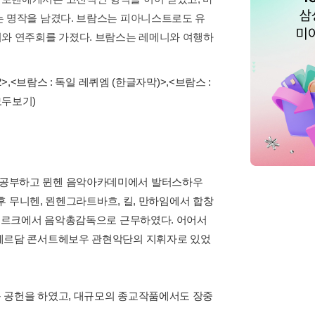
는 명작을 남겼다. 브람스는 피아니스트로도 유
니와 연주회를 가졌다. 브람스는 레메니와 여행하
2>
,
<브람스 : 독일 레퀴엠 (한글자막)>
,
<브람스 :
모두보기)
 공부하고 뮌헨 음악아카데미에서 발터스하우
 후 무니헨, 묀헨그라트바흐, 킬, 만하임에서 합창
스부르크에서 음악총감독으로 근무하였다. 어어서
스테르담 콘서트헤보우 관현악단의 지휘자로 있었
 공헌을 하였고, 대규모의 종교작품에서도 장중