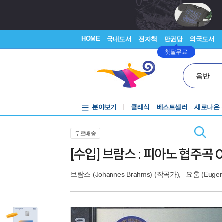
HOME
국내도서
전자책
만권당
외국도서
첫달무료
음반
분야보기
클래식
베스트셀러
새로나온
무료배송
[수입] 브람스 : 피아노 협주곡 Op.1
브람스 (Johannes Brahms)
(작곡가),
요훔 (Eugen