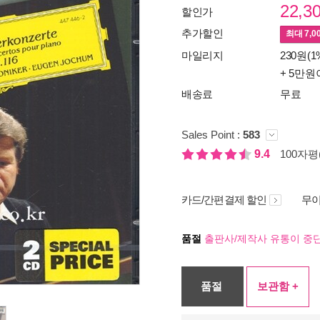
22,3
할인가
추가할인
최대
7,0
마일리지
230원(1
+ 5만원
배송료
무료
Sales Point :
583
9.4
100자평(
카드/간편결제 할인
무이
품절
출판사/제작사 유통이 중단
품절
보관함 +