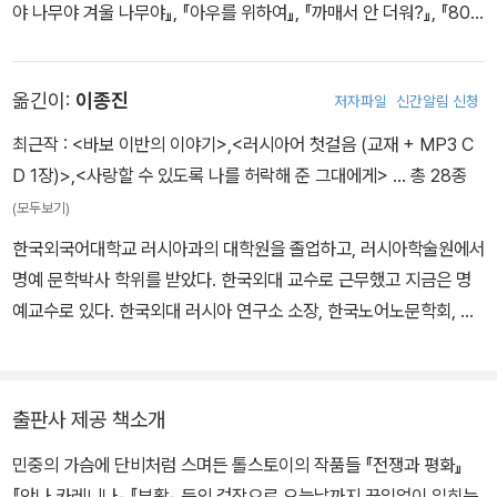
야 나무야 겨울 나무야』, 『아우를 위하여』, 『까매서 안 더워?』, 『80
리며 정신적 위기를 겪었다. 그리하여 1880년 이후 원시 기독교 사
일간의 세계 일주』, 『이티 할아버지 채규철』, 『금수회의록』, 『악어입
상에 몰두하면서 사유재산 제도와 러시아 정교에 비판을 가하고 『교
과 하마입이 만났을 때』, 『눈 속 아이』 들이 있습니다.
의신학 비판』, 『고백록』 등을 통해 ‘톨스토이즘’이라 불리는 자신의
옮긴이:
이종진
저자파일
신간알림 신청
사상을 체계화했다. 또한 술과 담배를 끊고 손수 밭일을 하는 등 금욕
최근작 :
<바보 이반의 이야기>
,
<러시아어 첫걸음 (교재 + MP3 C
적인 생활을 지향하며 빈민 구제 활동을 하기도 했다. 민중이 쉽게 읽
D 1장)>
,
<사랑할 수 있도록 나를 허락해 준 그대에게>
… 총 28종
을 수 있도록 민담 22편을 썼는데 그중에서도 「인간에게 많은 땅이
필요한가」는 소설가 제임스 조이스가 “문학사에서 가장 위대한 이야
(모두보기)
기”로 꼽기도 했다. 1899년 종교적인 전향 이후의 대표작 『부활』을
한국외국어대학교 러시아과의 대학원을 졸업하고, 러시아학술원에서
완성했다. 사유재산 및 저작권 포기 문제로 시작된 아내와의 불화 등
명예 문학박사 학위를 받았다. 한국외대 교수로 근무했고 지금은 명
으로 고민하던 중 1910년 집을 떠나 폐렴을 앓다가 아스타포보 역장
예교수로 있다. 한국외대 러시아 연구소 소장, 한국노어노문학회, 한
의 관사에서 영면하였다.
국슬라브학회 회장을 지냈다. 저서로는 『러시아 문학사』(공저), 『새
한노사전』(공저) 등이 있고, 역서로 『사람은 무엇으로 사는가』, 『바보
이반의 이야기』, 『레스코프 단편선』, 『러시아 시집』, 『푸시킨 시집』,
출판사 제공 책소개
『제1권』, 『창조의 7일』, 『검역』, 『살아라, 그리고 기억하라』, 『물고기
민중의 가슴에 단비처럼 스며든 톨스토이의 작품들 『전쟁과 평화』
대왕』, 『시베리아 들딸기』, 『네토치카 네즈바노바』, 『도스토옙스키
『안나 카레니나』 『부활』 등의 걸작으로 오늘날까지 끊임없이 읽히는