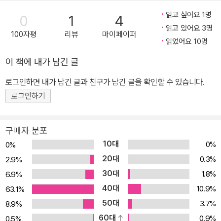
르는 또 다른 노인의 이야기를 담은 「두 노인」, 악마의 시험에 들어 탐
읽고 싶어요 1명
0
1
4
욕을 부리다가 죽는 순간 아주 좁은 땅만을 차지하게 된 농부의 이야
읽고 있어요 3명
100자평
리뷰
마이페이퍼
기를 그린 「사람에게는 땅이 얼마나 필요한가」 등 총 11편의 작품을
읽었어요 10명
실었다. 이 책은 창비아동문고(초판 1981년 12월 5일)로 간행되었던
이 책에 내가 남긴 글
것을 ‘재미있다! 세계명작’ 시리즈로 새로 펴낸 것이다. 시대를 뛰어넘
로그인하면 내가 남긴 글과 친구가 남긴 글을 확인할 수 있습니다.
는 영원한 감동, 평생을 간직할 특별한 선물 ‘재미있다! 세계명작’ 어
린이와 청소년, 어른까지 전 세대가 두루 즐길 수 있는 걸작들을 한데
로그인하기
모은 ‘재미있다! 세계명작’(전 10권)은 시대와 국경을 넘나들며 우리
어린이들에게 좋은 읽을거리를 전하려 애써 온 창비아동문고에서 오
구매자 분포
랜 세월 끊임없는 사랑받아 온 명작만을 가려 뽑았다. 톨스토이, 마크
10대
0%
0%
트웨인, 아스트리드 린드그렌 등의 대표작을 이종진, 현기영, 故 장영
20대
0.3%
2.9%
희 등 내로라하는 역자들이 꼼꼼하게 옮겼음은 물론, 최신 표기법을
30대
1.8%
6.9%
반영한 편집과 공들인 디자인으로 더욱 내실을 기했다. 묵직한 고전
40대
10.9%
63.1%
부터 모험 동화, 판타지, 현대적인 작품까지 알뜰하게 꾸린 다채로운
50대
3.7%
8.9%
목록은 각양각색의 독자들이 흡족하게 반길 만하다. 독자들의 추억이
60대
0.9%
0.5%
담긴 기존 창비아동문고 개정판과 더불어, 출간 150주년을 맞이하여