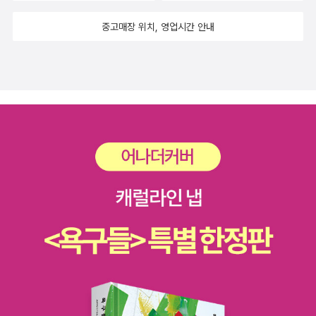
(나는 톨스토이를 무척 좋아하지만, 그런 건 아니라고 믿는다). 그리
책했지만 읽고 싶은 거 어떡해! <시선>은 정운영의 유고글들을 모은
락되지 않은 것은 무엇인가? 사람은 무엇으로 사는가?’인간이란 어
중고매장 위치, 영업시간 안내
고 이 지점에서 체호프는 톨스토이라는 거인에 맞선다. 톨스토이의
책이다. 마르크스 경제학자, 경제평론가, 시사프로그램 진행자 등으
떤 존재인지 이해하지 못한 채, 벌거벗은 채로 인간의 땅에 떨어진 대
대장편들에 일단 분량부터 한참 못미치는 소품과 중편과 단막극과 4
로 활동하며 좌우를 막론한 최고의 논객이자 당대의 문장가로 호명되
천사 미카엘은 쌍둥이들을 만난 후에야 하느님이 말씀하신 세 가지
막 희곡 들로 맞선다. 체호프는 “저들은 왜 살지?”의 질문을 붙잡고
었던 정운영을 오늘 다시 만난다! 이 책은 그가 세상을 떠난 지 10년
진리 중 마지막까지 물음표 상태였던 남은 한 가지 진리를 깨닫고 이
놓지 않았다. 그는 자신의 작품 속에 (나중에 비평가들에 의해 ‘체호
만에 펴내는 선집으로, 첫 번째 칼럼집 『광대의 경제학』(1989)에서
제 세 개의 해답지를 들고 하느님 곁으로 돌아갈 수가 있게 되었다. 사
프의 등신들’이라 불리게 될) 하층민, 타락하고 탐욕스런 지주와 상인
부터 마지막 칼럼집 『심장은 왼쪽에 있음을 기억하라』(2006)까지
람의 마음에 무엇이 있는지는 구두수선공과 아내를 만나면서 첫날 알
들, 실패한 지식인들을 등장시켜 그들의 있는 그대로의 모습과 삶을
모두 아홉 권의 칼럼집에서 저자의 사상을 잘 반영하면서도 여전히
게 되었고, 사람에게 허락되지 않은 것은 거만한 신사의 일화를 통해
그린다. 그런 체호프에게 톨스토이는 “자네는 재능을 낭비하고 있
시의성이 있다고 판단되는 글들을 가려 뽑은 것으로, 정치·경제·사회·
알게 되었고, 마지막으로 사람은 무엇으로 사는가는 이 쌍둥이들을
어”라고 말한 바 있다. 하지만 체호프의 작품은 모든 현대 단편 소설
문화를 포괄하는 르네상스적 비판정신과 곡조 있는 글쓰기의 정점을
길러온 여인에게서 깨달을 수 있었다. 이 세 가지 진리는 무엇일까
들의 모범이 되었고, 이후 제임스 조이스, 존 치버, 윌리엄 트레버, 레
다시 확인할 수 있다. (알라딘 책소개 中) 정운영의 글을 좋아했었다.
요? …. 는 아이들 독서토론 주제일 듯. 농민의 교육에 힘써왔던 톨스
이먼드 카버, 앨리스 먼로 등의... 훌륭한 후배 블랙홀 탐지자들을 낳
날카로우면서도 어딘가 인생에 대한 따뜻한 철학을 가진 느낌의 글
토이는 농민들을 위해 쉽고 재미있는 글을 통해 하느님의 사랑을 전
았다. '블랙홀 연구소' 초대 소장이라 할 만하다.
들. 합리적이고 균형잡힌 시선. 2005년에 돌아가셨을 때도 직접 아
파하고 싶어했던 것 같다. <사람은 무엇으로 사는가 외>로 알려진 이
는 분이 아님에도 마음이 많이 아팠다. 큰 어른이 돌아가셨구나. 우리
단편집에 수록된 이야기들은 누구나 복음서의 진리를 쉽게 이해할 수
에게 이런 글을 선사하던 분이 가셨구나... 그 분의 글이라니. 그냥 사
있도록 러시아 민화를 각색한 것들이라고 작가해설은 전하고 있다.
야겠다 했다. <세계사 II>는 지난 번에 <세계사 I>을 사고 나서 아직
읽을 엄두도 못 내고 있으나 그냥 다 갖고 있을 만하다 싶어 내친 김에