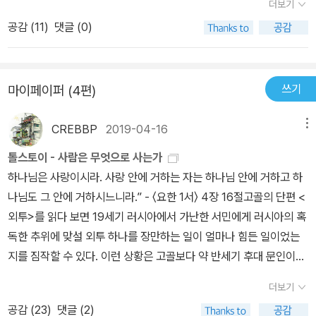
더보기
물을 가지고 있으면서 자기의 형제가 궁핍한 것을 보고도 마음의 문
공감 (
11
)
댓글 (0)
을 닫고 그를 동정하지 않는다면 어떻게 그에게 하느님을 사랑하는
마음이 있다고 하겠습니까? 사랑하는 마음이 있다고 하겠습니까? 사
랑하는 자녀들이여. 우리는 말로나 혀끝으로 사랑하지 말고 행동으로
쓰기
마이페이퍼 (4편)
진실하게 사랑합시다. (요한의 첫째 편지 3:17~18)'​구둣방 주인이
농부들에게 받을 돈을 받아서 몇년동안 사려고 벼뤄왔던 모피코트를
CREBBP
2019-04-16
메뉴
사려고 했지만, 겨우 20코페이아밖에 돌려받지 못한 채 집으로 돌아
가다 교회 옆에 벌거벗고 있는 한 남자를 발견한다. 자신이 입을 모피
톨스토이 - 사람은 무엇으로 사는가
코트 하나 제대로 살 수 없고, 아내와 함께 먹을 빵도 넉넉치 않은 세
하나님은 사랑이시라. 사랑 안에 거하는 자는 하나님 안에 거하고 하
묜은 그 남자를 못 본채 지나치려고 했지만, 양심의 가책을 느껴 그를
나님도 그 안에 거하시느니라.” - 〈요한 1서〉 4장 16절고골의 단편 <
집으로 데려온다. 그의 아내는 그런 세묜과 남자를 보고 화를 내지만,
외투>를 읽다 보면 19세기 러시아에서 가난한 서민에게 러시아의 혹
결국은 그를 받아들인다.​사실 내가 불행하다고 생각하면서 남을 돕기
독한 추위에 맞설 외투 하나를 장만하는 일이 얼마나 힘든 일이었는
란 쉽지 않다. 내가 가진 것을 나눌 수 있는 여유가 없기 때문이다. 그
지를 짐작할 수 있다. 이런 상황은 고골보다 약 반세기 후대 문인이었
렇지만, 우리 사회의 면면을 보면 자신도 그리 넉넉치 않은 사람들이
던 톨스토이의 시대에도 크게 달라지지 않았다. 구두 수선공 부부에
더보기
남을 위해 모든 것을 내놓는 모습을 보게 된다. 없는 사람은 없는 자들
게는 헤진 낡은 외투 조차 둘이서 하나를 공유할 수 밖에 없는 옷이다.
의 마음을 이해한다. 그들의 상황이 어떤 것인지 잘 안다. 아마도 이
공감 (
23
)
댓글 (2)
모든 생활비가 먹는 데 다 들어간다면 어떻게 외투를 장만할 수 있겠