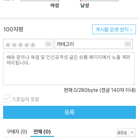
여성
남성
새롭게 선보이는 『이상한 나라의 앨리스』와 같은 신간은 목록을 한결
돋보이게 한다. ‘재미있다! 세계명작’은 목록 선정과 번역, 편집과 디
자인에 이르기까지 다음 세대를 위해 새로운 감수성으로 단장한 명작
100자평
게시물 운영 원칙
시리즈다. 처음 읽는 어린이에게도, 다시 읽는 어른에게도 놓칠 수 없
는 명작 읽기의 기쁨을 선사할 책들로 자신 있게 내어놓는다.
카테고리
현재
0
/280byte (한글 140자 이내)
스포일러 포함
등록
구매자 (0)
전체 (0)