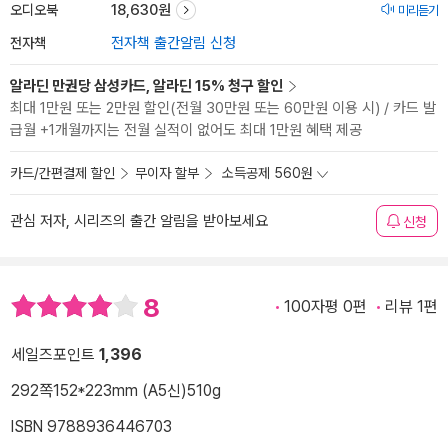
오디오북
18,630원
미리듣기
전자책
전자책 출간알림 신청
알라딘 만권당 삼성카드, 알라딘 15% 청구 할인
최대 1만원 또는 2만원 할인(전월 30만원 또는 60만원 이용 시) / 카드 발
급월 +1개월까지는 전월 실적이 없어도 최대 1만원 혜택 제공
카드/간편결제 할인
무이자 할부
소득공제 560원
관심 저자, 시리즈의 출간 알림을 받아보세요
신청
8
100자평 0편
리뷰 1편
세일즈포인트
1,396
292쪽
152*223mm (A5신)
510g
ISBN 9788936446703