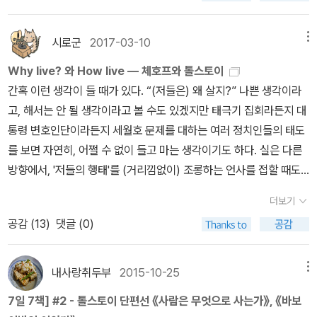
구둣방 주인 부부 또한 그러지 않았을까? 나도 가난하고 당장 내일
는가. 요즘도 값비싼 브랜드의 최고급 재질 거위털 패딩이나 캐시미
먹을 것을 걱정해야 하지만 나보다 더 어려운 사람을 보면서 그냥 지
어 코트 같은 것들은 서민적 월급으로는 쉽게 구입할 수 없는 것도 사
시로군
2017-03-10
메뉴
나칠 수 없었던 것. 바로 그들의 마음 속에 '사랑'이 있었기 때문이다.
실이지만, 저렴하고 따뜻한 대안도 시장에 얼마든지 있다. 그런데 둘
Why live? 와 How live — 체호프와 톨스토이
저 사랑의 이름은 '동정'이기도 하고 '연민'이기도 하고 순수한 '인간
이 같이 번갈아 입던 코트 마저 더는 입을 수가 없게 될만큼 다 헤어져
간혹 이런 생각이 들 때가 있다. “(저들은) 왜 살지?” 나쁜 생각이라
애'일 수도 있다. 이름이야 어떻든 톨스토이는 그것을 '사랑'으로 보았
버렸다. 벼르고 별러 2년을 모으고 또 모아 부인은 드디어 2 루블이
고, 해서는 안 될 생각이라고 볼 수도 있겠지만 태극기 집회라든지 대
다.​구둣방 주인에게서 일을 배우고 그들과 함께 살면서 천사 미하일
라는 약간의 돈을 모았고 외상으로 받을 돈을 3루블을 받아 합치면
통령 변호인단이라든지 세월호 문제를 대하는 여러 정치인들의 태도
은 하느님이 낸 문제를 풀어간다. 사람의 마음 속에는 사랑이 있어서
외투를 만들 수 있는 가죽을 구입할 수 있게 되어 남편에게 외상값 3
를 보면 자연히, 어쩔 수 없이 들고 마는 생각이기도 하다. 실은 다른
사랑으로 살아간다. 다만 그들에게는 '자신에게 필요한 것'이 무엇인
루불을 받아 코트 만들 가죽을 사 오라고 내보낸다. 추운 겨울 구두공
방향에서, '저들의 행태'를 (거리낌없이) 조롱하는 언사를 접할 때도
지를 알아내는 능력은 없다. 그래서 인간은 혼자 살 수 없고 여러 사람
세몬은 아내의 낡은 외투 속에는 아내의 누비옷을 끼어 입고 외상값
같은 생각이 들곤 한다. “저들은 왜 살지?” 라는 질문은 체호프의 전
과 함께 생활하며 모자란 것을 보완한다. 톨스토이는 이 이야기를 조
을 받으러 다닌다.생활고는 그에게 구두를 맞춘 농부들에게도 다르지
더보기
공 분야이다.한편 체호프의 문학적 스승이랄 수 있는 톨스토이의 질
곤조곤 들려준다.​동화집에 수록된 11편의 이야기에서 교육적 의도를
않아서, 가는 곳마다 구두값은 받지도 못하고 문전박대를 당한다. 반
공감 (
13
)
댓글 (0)
문은 이런 것이다. “어떻게 살아야 하는가?” “어떻게 사는 것이 올바
읽을 수 있다. 그럼에도 불구하고 이야기가 이야기로 읽히는 것은 톨
면 외투 가죽상은 그에게 외상은 절대 안된단다. 겨우 수선비의 푼돈
른 삶인가?” 생각해보면 체호프의 “대체 왜 살지(Why live)?”라는
스토이가 지닌 문학적 능력 때문일 것이고, 민간 전승되어 살아남은
을 받아 술을 진땅 마시고 수선할 털신 한켤레를 덜렁덜렁 들고 돌아
질문의 이면에는 “어떻게 살아야 하는가(How live)?” 라는 톨스토
이야기의 구조와 내용이 보편적인 인간에게 필요한 내용이기 때문이
내사랑취두부
2015-10-25
메뉴
오다가 혹독한 추위에 발가벗은채 웅크리고 앉은 한 청년을 발견한
이의 질문이 자리하고 있다. “대체 왜 살지?”란 질문은 올바른 삶, 가
다.​내용이 어렵지 않고 읽히는 맛이 있다. 종교적 색채가 드러나지만
다. 그냥갈까 도와줄까 고민하던 구두수선공은 외면하던 발길을 돌려
7일 7책] #2 - 톨스토이 단편선 《사람은 무엇으로 사는가》, 《바보
치 있는 삶을 추구하는 태도에서 비롯되기 때문이다. 어쨌든 저 질문
과하지는 않다. 톨스토이의 대작이 겁난다면 이 동화집으로 친해져
자신의 헤진 외투를 벗어 입히고 신발을 신겨 집으로 돌아온다. 당장