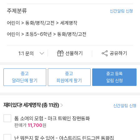
주제분류
신간알림 신청
어린이
>
동화/명작/고전
>
세계명작
어린이
>
초등5~6학년
>
동화/명작/고전
선물하기
공유하기
중고
중고
중고 등록
알라딘에 팔기
회원에게 팔기
알림 신청
재미있다! 세계명작 (총 11권)
신간알림 신청
톰 소여의 모험 - 마크 트웨인 장편동화
판매가
11,700
원
난 뭐든지 할 수 있어 - 아스트리드 린드그렌 동화집