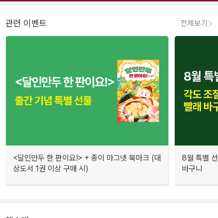
관련 이벤트
전체보기
<달인만두 한 판이요!> + 종이 마그넷 북마크 (대
8월 특별 선
상도서 1권 이상 구매 시)
바구니