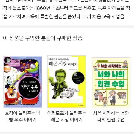
대심문관』, 『도스토옙스키와 여성』, 『러시아 민담 연구』, 『콜리마 이
작가 톨스토이는 1860년대 초부터 학교를 세우고, 농촌 아이들을 직
야기』 등이 있다.
접 가르치며 교육에 특별한 관심을 쏟았다. 그가 처음 교육 사업을 시
작할 무렵 가장 큰 어려움은 어린이가 읽을 수 있는 양질의 책이 없다
는 것이었다. 이러한 어려움 때문에 톨스토이는 스스로 어린이들이
이 상품을 구입한 분들이 구매한 상품
읽고 즐길 수 있는 『초등 교과서』를 쓰기 시작한다. 그는 병과 싸우면
서 『초등 교과서』 집필에 온 힘을 쏟아 마침내 완성했으나 이 책은 교
육용일 뿐, 일반 대중까지 아우르는 책으로는 미흡하다는 아쉬움을
느낀다. 그리하여 톨스토이는 복음서의 이야기와 여러 민화들, 인류
의 행복에 이바지할 수 있다고 생각되는 이야기들을 훌륭한 문장으로
재창조해 민중에게 전한다. 『사람은 무엇으로 사는가』는 톨스토이가
어린이와 민중을 사랑하는 마음으로 심혈을 기울여 남긴 동화들을 한
데 모은 동화집이다. 하느님의 말을 어겨 지상에 버려진 한 천사가 하
느님의 세 가지 물음(사람의 마음속에는 무엇이 있는가, 사람에게 주
호킹이 들려주는 빅
애커로프가 들려주는
처음 시작하는 너와
어지지 않은 것은 무엇인가, 사람은 무엇으로 사는가)의 답을 찾는 과
뱅 우주 이야기
레몬 시장 이야기
나의 인권 수업
정을 그린 표제작 「사람은 무엇으로 사는가」를 비롯해 순례를 떠나면
서도 집안일에 연연하는 부자 노인과 순례 동안 하느님의 뜻만을 따