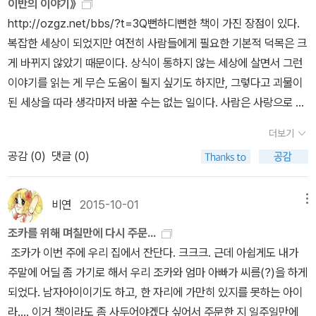
이반의 이야기》
을 출발점 삼아 톨스토이는 오늘날 ‘자아’라고 불리는 복잡하고도 거
보는 것도 좋겠다.
가족의 끼니인 빵조차 부족해 걱정을 하던 마트료냐는 새 외투를 만
http://ozgz.net/bbs/?t=3Q뻔하디뻔한 책이 가진 장점이 있다.
대한 내적 우주를 구축했고 거기에 ‘성찰’이라는 벡터를 부여했다. 멈
들 가죽은 커녕 헤진 외투까지 남에게 주고, 군입까지 달고 거나하게
복잡한 세상이 되었지만 여전히 사람들에게 필요한 기본적 덕목은 크
추지 않는 자아 성찰이 톨스토이의 작품 세계의 원동력이자 윤리라
취해 들어온 남편에게 잔뜩 화가나서 소리를 질러댄다. 그칠줄 모르
게 바뀌지 않았기 때문이다. 상식이 통하지 않는 세상에 살면서 그런
면, 체호프는 타자와의 관계 성찰이라는 새로운 벡터, 새로운 윤리를
던 잔소리는 청년의 해맑은 얼굴을 보고는 측은지심이 들었는지 잦아
이야기를 읽는 게 무슨 도움이 될지 싶기도 하지만, 그렇다고 괴물이
부여한다. 내가 세상의 중심이 아니라는 깨달음, 세상에는 나와 완전
들고, 이어서 가족이 먹을 빵과 차를 나누어주고 집에 머물게 한
된 세상을 따라 생각마저 바꿀 수는 없는 일이다. 사람은 사랑으로 살
히 다른 인간형이 숱하게 존재한다는 인식이 체호프 작품에는 들어
다. 한 밤중에 벌거벗겨진 채 추운 거리에서 웅크리고 있던 이 청년의
아간다느니, 사람에겐 결국 제 몸을 눕힐 공간만 필요하다느니, 돈은
있다. 이는 우리 은하계가 우주의 전부가 아니며, 지구인이 우주의 유
더보기
정체는 무엇일까. 구두수선공도, 그의 아내도 사정을 물어보지만 자
곧 죄라느니 하는 이야기는 그래도 반은 맞는 이야기이다. 그렇게 착
일한 지적 생명체가 아니라는 얘기와도 같을 것이다. 내 인생을 어떻
공감 (
0
)
댓글 (0)
세한 것은 말할 수 없고, 하느님의 벌을 받았다고 말할 뿐이다. 이름은
하게만 살아서 무엇하느냐는 질문에 대답을 찾기 힘들어도. 몇 달 전
게 살지, 어떻게 사는 것이 올바른 삶일지를 고민하는 건 물론 매우 중
미하일이다. 찢어지게 가난한 구두 수선공의 집에 묵으며 구두 수선
에 창비에서 '재미있다! 세계명작' 시리즈로 재출간되어 나왔다. '톨스
요하지만, 이렇게 되면 부지불식간에 “(저들은) 대체 왜 살지?”라는
일을 배워 돕기 시작하는데, 구두 만드는 솜씨가 빼어나 가게는 날로
토이 동화집'이라는 표지의 글이 눈에 거슬리지만 친절함에 대한 과
비연
2015-10-01
메뉴
질문이 떠올라 마치 블랙홀처럼 마음 한 공간에 자리하게 된다. 이것
번창하고 멀리서까지 믿고 맡기려고 이 곳을 찾아오는지라, 살림은
도한 강조라고 생각하며 넘겼다. 중간에 들어간 삽화도 나름 보는 재
은 좀처럼 인식도 탐지도 잘 안 되는 것이지만 일단 자리하게 되면 어
조카를 위해 며칠만에 다시 주문...
나날이 한 거만한 신사가 독일산 고급 가죽을 들고 나타나, 1년이 지
미를 더했다. 그러나 함께 이 책을 읽은 '연필과 책갈피' 친구들은 원
마어마한 중력으로 주변의 모든 것을 끌어들이고 공간을 왜곡시킨다.
조카가 이번 주에 우리 집에서 잔단다. 크크크. 근데 아쉽게도 내가
나도 헤어지지 않도록 부츠를 지어달라고, 그렇지 않으면 고소미를
성이 높았다. 재미없다며 불평이 가득했다. 이미 읽어본 이야기인 데
체호프는 바로 이 블랙홀을 탐지하고자 했다. 아무런 생각이 없어 보
주말에 어딜 좀 가기로 해서 우리 조카와 엄마 아빠가 씨름(?)을 하게
시전하여 감옥에 넣을 것이라 협박하며 돌아간다. 세몬은 자칫 낭패
다, 뻔한 교훈이라 아무런 재미를 느끼지 못했단다. 게다가 강하게 드
이는 사람, 자신을 성찰할 줄 모르는 사람, 가치 있는 삶이 무엇인지
되었다. 남자아이이기도 하고, 한 자리에 가만히 있지를 못하는 아이
를 당할 수 있을 것 같아, 눈썰미도 정확하고 빠른 미하일에게 일을 시
러난 기독교적 색채도 반감을 낳는 이유 가운데 하나가 되었다. 어떤
고민조차 하지 않는 사람, 역사의식이나 공동체의식이 없는 사람, 악
라.... 이거 책이라도 좀 사두어야겠다 싶어서 주문한 지 일주일만에
켰는데, 헐, 부츠 대신 슬리퍼를 만들어 놓지 않는가. 놀라 자빠지려고