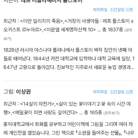
지은이:
레프 니콜라예비치 톨스토이
저자파일
신간알림 신청
최근작 :
<이반 일리치의 죽음>
,
<거장의 사생아들 : 레프 톨스토이 x
오귀스트 르누아르>
,
<이문열 세계명작산책 10>
… 총 1837종
(모두
보기)
1828년 러시아 야스나야 폴랴나에서 톨스토이 백작 집안의 넷째 아
들로 태어났다. 1844년 카잔 대학교에 입학하나 대학 교육에 실망, 1
847년 고향으로 돌아갔다. 진보적인 지주로서 새로운 농업 경영과
농노 계몽을 위해 일하려 했으나 실패로 끝나고 이후 삼 년간 방탕한
생활을 했다. 1851년 맏형이 있는 캅카스로 가서 군대에서 복무했다.
그림:
이상권
저자파일
신간알림 신청
이듬해 잡지 《소브레멘니크》에 익명으로 「유년 시절」 연재를 시작하
면서 작가로서 첫발을 내디뎠다. 작품 집필과 함께 농업 경영에 힘을
최근작 :
<14살의 자전거>
,
<삶이 있는 꽃이야기 2:꽃 속의 시간 여
쏟는 한편, 농민의 열악한 교육 상태에 관심을 갖게 되어 학교를 세우
행>
,
<메밀꽃이 피면 사랑도 깊어간다>
… 총 165종
(모두보기)
고 1861년 교육 잡지 《야스나야 폴랴나》를 간행했다. 1862년 결혼
홍익대학교에서 회화를 공부하고 어린이책에 그림을 그리며 여러 차
한 후 문학에 전념하여 『전쟁과 평화』, 『안나 카레니나』 등 대작을 집
례 개인전을 열었습니다. 그린 책으로 『소원을 들어주는 선물』, 『나무
필, 작가로서의 명성을 누렸다. 그러나 이 무렵 삶에 대한 회의에 시달