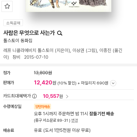
소득공제
사람은 무엇으로 사는가
톨스토이 동화집
레프 니콜라예비치 톨스토이
(지은이),
이상권
(그림),
이종진
(옮긴
이)
창비
2015-07-10
정가
13,800원
12,420
판매가
원
(10% 할인) +
마일리지 690원
10,557
카드최대혜택가
원
수령예상일
양탄자배송
오후 1시까지 주문하면 밤 11시
잠들기전 배송
(중구 서소문로 89-31 )
변경
배송료
유료 (도서 1만5천원 이상 무료)