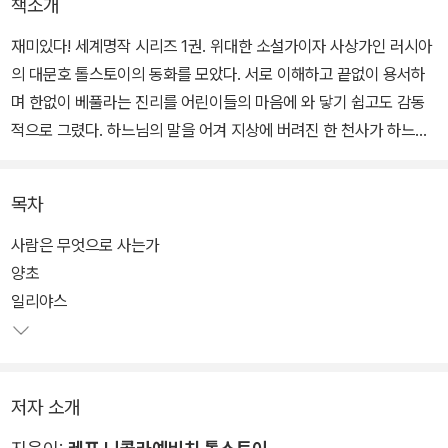
책소개
재미있다! 세계명작 시리즈 1권. 위대한 소설가이자 사상가인 러시아
의 대문호 톨스토이의 동화를 모았다. 서로 이해하고 끝없이 용서하
며 한없이 베풀라는 진리를 어린이들의 마음에 와 닿기 쉽고도 감동
적으로 그렸다. 하느님의 말을 어겨 지상에 버려진 한 천사가 하느님
의 세 가지 물음의 답을 알게 되는 과정을 그린 표제작 「사람은 무엇
으로 사는가」, 순례를 떠나면서도 내내 집안일에 연연해하는 노인과
목차
순례 다니는 내내 하느님의 뜻에 맞는 말과 행동만을 하기로 마음먹
은 노인의 이야기를 담은 「두 노인」 등 11편의 동화를 엮었다.
사람은 무엇으로 사는가
양초
일리야스
저자 소개