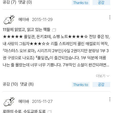
공감 (
7
)
댓글 (0)
제2차 삼두정을 이루던 정적들을 차례차례 물리치고 황제에 오르기
국경제사>로 제목을 바꿔서 재간행했다.케임브리지 이야기를 한참
가 신뢰하는 출판사인 뿌리와이파리의 '그리스도교를 만든 3인의 사
전 마지막 결전 BC31년 악티움해전을 앞두고 있는 지점에서, 나는
했으니 그 라이벌인 옥스퍼드도 빼놓을 수 없다. 알라딘에서 검색해
상가'라는 시리즈로 <사도 바오로> <아우구스티누스> <마르틴 루
이 소설을 계속 읽어야할지, 중단하고 차라리 아우구스투스 관련 서
보니 단권본 '역사'(History)로는 <옥스퍼드 책의 역사>(교유서가,
에이바
2015-11-29
메뉴
터>를 번역했습니다. 각 책을 저술한 E.P.샌더스, 핸리 채드윅, 스콧
적을 읽는 게 나을지 고민하고 있다. [스토너] 보다 작품성을 더 인정
2024), <옥스퍼드 영국사>(한울, 2006), <옥스퍼드 세계 영화사>
헨드릭스는 모두 각 분야의 권위자입니다. 세 명 모두 한국에 다른 저
11월에 읽었고, 읽고 있는 책들
받고 전미도서협회의 상을 받기도 했다는데 독특하게 전기를 엮어가
(열린책들, 2005)가 나온다. 마지막 책은 이후 <세계 영화 대사전>
작들이 출간되어 있는데, 샌더스의 <바울과 팔레스타인 유대교>는
★★★★★ 풀잎관, 돈키호테, 쇼팽 노트★★★★☆ 전망 좋은 방,
는 사고의 발상과 집필의 수고로움을 느낄 수는 있지만 아직까지는
(미메시스, 2015)으로 제목이 바뀌어서 재간행되기도 했다.옥스퍼드
비싸기도 하고, 아직 제가 사서 읽을 책은 아닌 듯하여 안 샀습니다.
내 사랑의 그림자★★★☆☆ 리틀 스트레인저 콜린 매컬로의 역작,
차라리 아우구스투스 평전이나 로마 공화정과 제국에 대한 서적을 읽
의 통사로는 '옥스퍼드 미국사'(전12권 예정) 가운데 제2권인 <위대
핸리 채드윅의 <초대교회사>나 스콧 헨드릭스 <마르틴 루터>는 소
「마스터스 오브 로마」 시리즈의 2부인(사실 2권이지만 분량상 1부 3
는 게 나은 게 아닐까 흥정하게 된다. 2부 사적이고 정서적 무대에서
한 대의: 미국 혁명 1763-1789>(사회평론, 2017)가 번역되었다가
장하고 있는데, 둘다 읽어볼 만한 책입니다.그런데 그리스도교를 만
권 구성으로 나오죠) 『풀잎관』이 출간되었습니다. 1부 덕분에 여름
의 실패는 [스토너]를 떠올리지 않을 수 없을 것 같은데 아우구스투스
절판되고, 이후 <미국인 이야기>(사회평론, 2022)라는 제목으로 분
든 3인의 사상가 3권 중 2권이 현재 절판됐습니다. <마르틴 루터>만
나는 줄 몰랐는데 너무 너무 기쁩니다. 7부작인 소설이 완간되려면
의 '실패'는 결국 딸 율리아와 관련된 슬픔 때문이기도 하다. [스토너]
권 신판이 나왔지만, 근간 예정이었던 4-6권은 무려 7년 뒤인 지금
남았는데, 보아하니 며칠 안 가 이 책도 절판될 것 같으니, 관심이 있
아직 멀었지만 (제 마음대로 생각할 때) 1년에 2~3부씩 출간된다면
의 딸 그레이스와 [아우구스투스]의 딸 율리아.결국 이 소설을 계속
까지 간행되지 않았으니, 결국 시리즈 완간은 물 건너가 버렸다고 봐
더보기
으시다면 얼른 구매하시길.. 참고로 뿌리와이파리 출판사에서는스티
내년에도 이 지복이 계속된다는 말씀 아니겠습니까? 그냥 이 소설만
읽게 된다면 2부의 궁금증 때문일 것 같지만 아직은 모르겠다. 아우
야 맞겠다.'옥스퍼드 도판 역사'(The Oxford Illustrated History)
공감 (
10
)
댓글 (8)
븐 하우의 <제국>을 출판하기도 했습니다. (현재는 절판)번역자는
두고 보더라도 정말 재밌고 교훈도 있습니다. 이천년 전이나 지금이
구스투스에 대해서 짐작할 수 있는 건 편지나 기록물 등 타인의 회상
중에는 <(일러스트레이션판) 옥스퍼드 유럽 현대사>(한울, 2003),
강유원, 한동희 씨입니다. 4) 한겨레지식문고 한겨레지식문고에서 9
나 인간 사는 것 똑같고, 정치 똑같고... 군벌인 마리우스 카리스마에
이나, 말, 기록에 의해 부조될 분 정작 아우구스투스 본인의 목소리는
<옥스퍼드 과학사>(반니, 2019), <옥스퍼드 세계사>(교유서가, 20
권이 번역되어 있습니다. 여기에는 없는 한 권은 <마키아벨리의 네
끌리는 저 자신에 우매하다 반성하기도 했습니다. 게다가 그 찬란한
에이바
2015-11-27
메뉴
소설 마지막에서야 나온다고 한다. 아우구스투스에 대해 '제안'할 뿐
20)가 나왔다. '약사'(The Short History) 중에는 <옥스퍼드 영문
얼굴>인데, 이 책은 교유서가에서 원서전면개정판이 <마키아벨리>
문명과 기술력이여! ‘로마의 수로, 수도교와 도로(클릭)’가 괜히 나온
''재현'하지 않는다는 작가의 창작 원칙이 흥미롭긴 하지만. 결국 내가
학사>(동인, 2003)가 번역되었는데, 고유명사 표기가 지나치게 제
로마의 수로, 수도교와 도로
라는 이름으로 재출간되어 있어 뺏습니다. 그리고 <기후변화의 정치