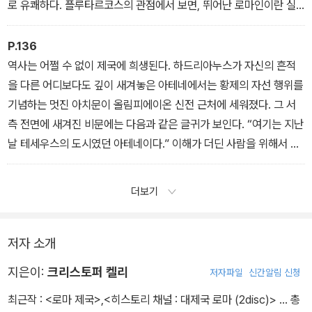
로 유쾌하다. 플루타르코스의 관점에서 보면, 뛰어난 로마인이란 실
은 전통적인 그리스의 미덕을 체현하는 사례로서 사람들을 고무시키
는 존재였던 것이다.
P.136
역사는 어쩔 수 없이 제국에 희생된다. 하드리아누스가 자신의 흔적
을 다른 어디보다도 깊이 새겨놓은 아테네에서는 황제의 자선 행위를
기념하는 멋진 아치문이 올림피에이온 신전 근처에 세워졌다. 그 서
측 전면에 새겨진 비문에는 다음과 같은 글귀가 보인다. “여기는 지난
날 테세우스의 도시였던 아테네이다.” 이해가 더딘 사람을 위해서 반
대편의 비문이 요점을 다시 말해준다. “이곳은 테세우스의 도시가 아
니라, 하드리아누스의 도시이다.”
더보기
저자 소개
지은이:
크리스토퍼 켈리
저자파일
신간알림 신청
최근작 :
<로마 제국>
,
<히스토리 채널 : 대제국 로마 (2disc)>
… 총