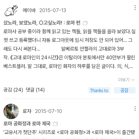
다. (혐오 및 잔인함 주의)영화로도 제작되었던 『마션』은 읽는 재미가
가치가 높은데, 리뷰에 풀어놓을 내공이 안 돼서 도저히 글을 쓸 수 없
남겨놓고 있다). 제목의 '풀잎관'은 로마 최고의 군사 훈장이라 한다.
까.이쯤 되면 줄곧 경쟁만 일삼는 듯한 케임브리지와 옥스퍼드이지
이 굽이굽이 지하수로를 따라 흘러 겹쳐 쌓인 아치들의 정상에 있는
상당하지요. 지나고 여러번 다시 읽어도 주인공 마크 와트니의 유머
어 슬퍼요. 그리고 『피아노의 역사』와 『음악의 기쁨 1』을 읽고 있어
에이바
2015-07-13
메뉴
제1부 <로마의 일인자>에서는 ‘그리스어도 못하는 이탈리아 촌놈’으
만, 의외로 양쪽의 협업이라 할 만한 책도 있다. 앞서 언급한 <케임브
협곡에 이르면, 거대한 도관을 통과해 계곡을 가로지른다. 그렇게 캄
가 상당합니다. 그리고 과학 설명 때문에 왠지 모를 지적 고양감이 있
요. 요즘 라벨에 관심이 있는데 『음악의 기쁨』에서 대담을 이끄는 롤
로 재력을 가진 군인 가이우스 마리우스가 카이사르 가문과 정략결혼
샀노라, 보았노라, ○고싶노라! : 로마 편
리지 카프카 입문>의 저자가 옥스퍼드 카프카 연구소의 대표이기 때
파니아 평원까지 내려간 물은 베수비우스 산을 크게 돌아 네아폴리스
어요. 완전히 이해하지 못했다 하더라도 말이지요.(이해할 필요도 없
랑 마뉘엘이 친우이자 제자더라고요. 마뉘엘이 쓴 『라벨』 읽고 싶은
을 함으로써 출신의 콤플렉스를 보완하고 양극화가 절정에 달한 시대
로마사 공부 중이라 함께 읽고 있는 책들, 읽을 책들을 골라 보았다.실
문인데, 그러다 보니 <케임브리지 카프카 입문: 옥스퍼드 카프카연구
만(나폴리 만)의 해안으로 남하하고, 마침내 미세눔 반도의 등뼈를 따
어요) 『반쪼가리 자작』은 이탈로 칼비노의 선조 3부작 중 첫 번째 작
데 번역이 없어서... 아 그리고 『음악의 기쁨』도 원래는 3편부터 읽을
의 틈을 활용해 특유의 정치력과 수완으로 로마 최고의 권력자로 자
컷 쓰고 등록했더니 자동 로그아웃에 임시 저장도 안 되어 있어... 그
소 소장이 쓴 카프카 입문 완전판>이라는 사뭇 카프카스러운 제목이
라서 먼지가 자욱한 해안마을까지… 약 1백 킬로미터에 이르는 길이
품인데, 짧은 동화이지만 사회·역사적 울림이 있기에 클래식이라 할
려 했는데 1편부터 읽길 잘 한 것 같아요. 1편에서 악기부터 시작해서
리잡는 모습을 그렸다면, 제2부 <풀잎관>에서는 주인공이 술라다.
래도 다시 써본다... 알베르토 안젤라의 고대로마 3부
탄생하고 말았다.사실 우리나라에서 외국 대학 이름 팔아먹기의 대표
를 90미터 당 5센티미터도 안 되는 평균낙차로 흘러가는 것이다. -
만합니다. 『어느 하녀의 일기』도 올해 동명의 영화가 개봉했었죠. 무
기본적인 사항들을 얘기하거든요. 프랑스 문화나 클래식에 대한 지식
술라가 본격적으로 야망을 드러내며, 전성기를 지나 노쇠한 마리우스
작. 《고대 로마인의 24시간》은 이탈리아 본토에서만 40만부가 팔린
주자는 하버드라서 각종 '하버드 수업'을 비롯한 책 대부분은 원제와
로버트 해리스, 『폼페이』 (18-19)아우구스타 수도교의 종착지는 거
비 타이 겸 나왔지만 옥타브 미르보의 첫 소개라는 점에서 의미가 깊
이 있으신 분들은 문제가 없겠습니다만 저는 뉴비라서...『쇼팽, 그 삶
의 그늘을 벗어나 그와 겨루면서 목숨 건 투쟁을 펼친다. 또한 <풀잎
베스트셀러. 말 그대로, 로마인 화자의 하루를 담은 글이다. 의, 식,
번역서 제목이 영 딴판이게 마련이다. 심지어 '하버드 중국사'(너머북
대한 지하 저수조, 피스키나 미라빌리스(기적의 저수지)이다. 바깥에
습니다. 벨에포크 때도 막장이 만연했다는 점을 알 수 있어요. 『1인분
과 음악』도 사 뒀는데 도저히 읽을 시간이 안 나네요. 낙소스 레이블
관>의 주요 줄기인 로마에 대한 이탈리아인들의 불만과 폰토스의 왕
주, 종교, 목욕, 정치, 광장 등 로마인의 일상에 대한 픽션으로 고증을
스, 2014-2020)와 '하버드-C.H.베크 세계사'(민음인, 2018-202
서 보면 도시 한 블록 정도의 길이에 반 블록 정도의 폭을 지닌, 낮고
프렌치 요리』는 거창한 재료 준비 없이도 간단히 프랑스 음식을 할 수
에서 나오는 거라 코드 입력하면 음원도 따로 들을 수 있는 것 같아요.
더보기
미트리다테스 6세의 야욕으로 인한 로마와의 참혹한 전쟁, 나아가 이
거쳐 완성된 책이다. 《고대 로마 제국 15,000킬로미터를 가다》는 로
3)도 원제는 '중화제국사'(History of Imperial China)와 '세계사'(A
평평한 지붕의 붉은 벽돌 건물로 벽은 연녹색의 담쟁이덩굴이 덮고
있다는 점에서 추천해요. 『고야산 스님·초롱불 노래』도 볼 만한데,
CD도 두 장이나 있고, 곡 해설도 있는데 따로 참고하진 않았어요. 일
공감 (
24
)
댓글 (14)
로 인해 복잡하게 얽히는 로마 내부의 정세와 인물들 간의 갈등 장면
마의 주화 세스테르티우스의 유통 과정을 통해 로마 제국의 영토를
History of the World)이다.케임브리지와 옥스퍼드 대학 출판부에
있었다. 건물 주변에는 상점과 창고, 술집, 아파트 등이... 저수조의 둥
「고야산 스님」은 만화 『백귀야행』이 떠올랐고 「초롱불 노래」같은 경
단 제 나름대로 들어보고 읽으려고요. 제가 요즘 빠져 있는 쇼팽의 전
에서 역사와 스토리를 엮는 저자의 뛰어난 역량을 다시금 확인할 수
아우른다. 로마, 파리, 런던, 아프리카와 인도에 이르기까지 제국의 정
서 정식으로 그 학교 이름을 걸고 간행한 책뿐만 아니라, 단지 간행만
근 지붕은 48개의 기둥들이 받치고 있으며, 저수조 물 속에 잠겨 있
우는 일문학에서 볼 수 있는 어떤 예술을 향한 탐미주의라고 하나 그
주곡... 피아니스트 임동혁의 전주곡집은 도이치 그라모폰 매거진의
있다.<로마의 일인자>에서도 그랬지만 말 그대로 로마의 목욕탕 속
책과 속주도시의 문화 등을 볼 수 있다. 《고대 로마인의 성과 사랑》...
했을 뿐인 책은 물론이고, 심지어 그 대학이나 대학 출판부에 재직했
는 부분까지 합치면 총 길이가 15미터 이상에 달했다. -상동, (35)로
로쟈
2015-07-10
메뉴
런게 생각납니다.다음은 읽고 있거나, 읽었지만 리뷰를 쓰지 못해 재
에디터스 초이스로 뽑혔습니다. 클래시카 채널에서 마르타 아르헤리
에 푹 잠기게끔 하는 강력한 스토리텔링의 힘을 다시 한번 기대해봐
무슨 말이 필요한가요? 콜린 매컬로의 《로마의 일인자》를
던 사람들까지 너도나도 그 명칭을 가져다 쓰는 이유는 당연히 그 권
마 수로가 중요한 것은, 물 공급에 따라 도시의 상태가 많이 달라졌기
독할 예정인 책입니다. 설국포스트맨은 두 번 벨을 울린다불안의 책
치의 77년 실황 영상을 봤는데요. 차이코프스키 피아노 협주곡 1번
로마 공화정과 로마 제국
도 좋겠다... 15. 11. 21. P.S. 컬린 맥컬로판 '로마인 이야기'는 그 자
출간한 교유서가의 첫 단추 시리즈. 《로마 공화정》은 로마의 공화정
위 때문일 것이다. 비유하자면 오랜 세월 동안 축적된 학문적 권위가
때문이다. 예를 들어 유류량이 감소하면 어획량이 줄고 식이단백질의
레이 브래드버리장미의 이름로마 제국셰익스피어 깊이 읽기셰익스피
과 프로코피예프 피아노 협주곡 3번이었어요. 특히 후자는 앙드레 프
'교유서가 첫단추' 시리즈로 <로마 공화정>과 <로마 제국>이 출간됐
체로도 흥미로운 읽을 거리이지만, 로마사에 대한 이해를 심화시켜줄
이 어떻게 형성되고 자리잡았으며 독재를 거쳐 제정으로 발전해나가
각 대학의 이름에도 배어 있다고나 할까.따라서 케임브리지와 옥스퍼
감소를 불러온다. 이 수원을 사적으로 사용할 수 있는 것은 원로원에