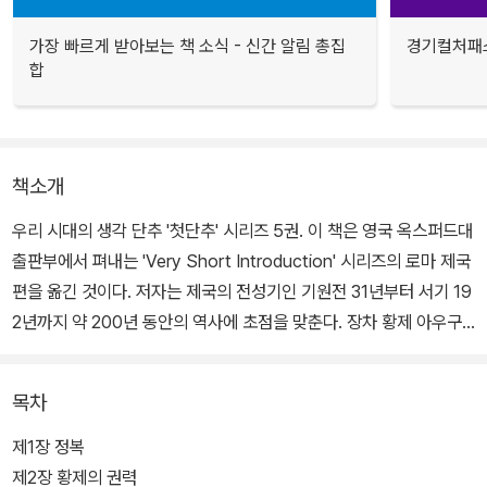
가장 빠르게 받아보는 책 소식 - 신간 알림 총집
경기컬처패스
합
책소개
우리 시대의 생각 단추 '첫단추' 시리즈 5권. 이 책은 영국 옥스퍼드대
출판부에서 펴내는 'Very Short Introduction' 시리즈의 로마 제국
편을 옮긴 것이다. 저자는 제국의 전성기인 기원전 31년부터 서기 19
2년까지 약 200년 동안의 역사에 초점을 맞춘다. 장차 황제 아우구
스투스가 될 옥타비아누스가 안토니우스와 클레오파트라에 맞서 승
리를 거둔 악티움 해전에서 코모두스 황제의 암살에 이르는 기간이
목차
다.
제1장 정복
저자는 일곱 가지 주제 - 정복, 황제 권력, 제국의 운영과 속주 엘리트
제2장 황제의 권력