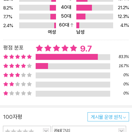
40대
평원과 이집트 나일 강의 기름진 협곡까지 뻗어 있었다. 제국은 지중
21.2%
8.2%
해를 완전히 에워싸고 있었던 것이다. 지중해는 로마인들에게 내륙의
50대
12.3%
7.7%
호수나 다름없었고, 이 정복자들은 지중해를 ‘우리의 바다(mare no
60대
4.1%
2.4%
여성
남성
strum)’라고 불렀다. 제국 로마에 관한 주제별 서술 이 책은 먼저 제1
장에서 무자비한 정복 과정과 제국의 확립, 그리고 로마인들에게 ‘제
9.7
평점 분포
국의 사명’이라는 의식이 있었음을 살펴본다. 제2장에서는 황제의 권
력이 표현된 모습을 고찰한다. 신으로서의 황제상과 인간으로서의 황
83.3%
제상을 검토한다. 제3장에서는 관점을 바꿔, 지중해 도시의 특권 엘
16.7%
리트층의 시각에서 제국의 운용 방식을 이해해보려 한다. 속주의 질
0%
서 잡힌 통치를 책임지고 있던 주체는 광대한 제국의 행정 기구가 아
0%
니라 바로 이 부유한 도시 엘리트들이었기 때문이다. 제4장에서는 기
0%
원전 2세기에 로마의 지배를 받고 있던 그리스인들이 남긴 저작들을
다룬다. 거기에서는 피정복자들이 새로운 제국 틀 안에서 나름의 정
체성을 확립하려고 어떤 노력을 했는지를 엿볼 수 있다. 또한 역사 서
100자평
게시물 운영 원칙
술은 고립된 학문적 활동이 아니라 정치와 권력을 둘러싼 언설과 직
카테고리
접 맞물려 있는 것임을 아울러 알 수 있다. 사회 주변부와 기독교도들