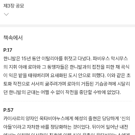
들, 역사 전쟁, 제국과 기독교도들, 평범한 로마인들의 삶과 죽음, 현
제3장 공모
대 세계 속의 로마 제국 - 을 중심으로 제국의 건설과 운영뿐만 아니
라 제국의 구성원들이 직면했던 복잡한 현실의 문제들, 그리고 현대
세계와 고대 로마 제국의 관계에 대한 이야기까지 폭넓게 펼쳐놓는
책속에서
다.
P.17
한니발은 15년 동안 이탈리아를 휘젓고 다녔다. 파비우스 막시무스
의 지휘 아래 로마와 그 동맹자들은 한니발과의 접전을 피한 채 곡식
이 익은 밭을 태워버리며 요새화된 도시 안으로 피했다. 이와 같은 초
토화 작전으로 서서히 굶주려가며 로마의 거듭된 기습공격에 시달리
던 한니발의 군대는 어쩔 수 없이 작전을 중단할 수밖에 없었다.
P.57
카이사르의 양자인 옥타비아누스에게 혜성의 출현은 당당하게 ‘신의
아들’이라고 자처한 바를 정당화하는 것이었다. 뒤이어 일어난 내전