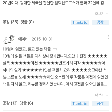
리오즈 쯤에서 덮고 『쇼팽 노트』를 펼쳤는데 처음엔 좌절했습니다.
20년이다. 광대한 제국을 건설한 알렉산드로스가 불과 32살에 갑작
2014)이 번역되었다.옥스퍼드의 개론 시리즈로는 '짧은 개론'(A Sh
용, 물의 공급을 지배하는 능력은 부와 권력의 상징이었다. 물의 이용
어려워요... 지드가 1890년부터 구상하기 시작해서 1931년 12월, 음
스레 죽었다. 공식적인 후계자가 없는 상태에서 그가 남긴 말은 '가장
ort Introduction)과 '아주 짧은 개론'(A Very Short Introductio
으로 농업 생산력이 확대되고, 기술력이 발전했기에 이 둘의 관계는
더보기
악 잡지에 발표한 글이거든요. 출판사 포노에서 번역한 원전은 지드
강한 자에게' 한마디였다고. 가장 강한 자가 그가 남긴 제국의 왕관을
n)이 있다. '짧은 개론' 중에는 생각, 감정, 신화, 선 편이 '옥스퍼드 인
더욱 확고해진다. 로마의 물 사용자들은 물의 품질과 각 수원지의 특
공감 (
35
)
댓글 (0)
전집에 수록된 버전에 보충한 『 Notes sur Chopin』이고요. 앙드레
쓰라는 것이다. 이후엔 물론 예측가능한 일이 벌어진다. '제2의 알렉
트로'(이소출판사, 2002-2004)라는 시리즈명으로 번역되었고, '아
별한 성질에도 주의를 기울였으며, 다른 수원지의 물이 섞이는 것을
지드가 아마추어 피아니스트였고, 평생 음악을 가까이한 대작가인데
산드로스가 되려는 자들이 벌이는 죽음의 후계자 시합. 무덤 속 비밀
주 짧은 개론'은 '첫단추 시리즈'(교유서가)라는 이름으로 2015년부
싫어했다. 따라서 수도교 물길은 가능한 한 서로 멀리 떨어져 있었으
도 쓰는데 40년이 걸린 글... 쇼팽에 대한 지고지순한 사랑과 해석을
로 봉인되었던 제국의 야망과 전쟁과 몰락. 역사상 가장 뜨겁고 잔혹
에이바
2015-10-31
메뉴
터 2024년 현재까지 50권 넘게 나왔다.'옥스퍼드'라는 이름을 굳이
며, 수도교의 물은 도시의 분수와 대중목욕탕에서 거리를 거쳐 강까
아주 간편하게 훔치려고(?) 한 저를 반성하고, 음악부터 들었습니다.
했던 알렉산드로스 사후 10년이 펼쳐진다.'시황제의 진제국과 마찬가
내세우지 않고 암약한 책도 있다. 옥스퍼드 대학 출판사에서 간행한
지 막힘없이 흘렀다. 수도꼭지도 없었으며, 다른 기술적 방법으로 물
10월에 읽었고, 읽고 있는 책들
사실 「쇼팽 노트」는 길지 않습니다. 그런데 그 안에 쇼팽의 야상곡, 연
지로 알렉산드로스의 제국도 그의 사후 그냥 흐지부지하다 몰락한 것
'일곱 가지 대죄'(The Seven Deadly Sins) 시리즈가 '우리를 지배
의 흐름을 막는 일도 없었다. 이는 물을 존중하는 태도, 즉 물을 올바
10월에 읽은 책들을 다시 상대평가합니다.오만과 편견 ★★★★★
습곡, 환상곡이 짧게 전주곡 해설이 좀 더 많이 들어있어요. 텍스트를
으로만 알고 있는데, 자세한 내막이 펼쳐진다니까 흥미를 갖게 된다.
하는 7가지 욕망의 심리학'(민음인, 2007)이라는 평범한 시리즈명
르게 사용하기 위해 물을 계속 흐르게 놔두어야 한다고 생각했기 때
설득 ★★★★★마션 ★★★★★반쪼가리 자작 ★★★★☆어느
몽땅 이해하고 싶은 마음에 스트레스를 받았지만 시간을 들여 천천히
저자 롬 교수에 대해서 '존경스런 학자인 동시에 타고난 스토리텔
으로 간행되었기 때문이다. 반면 앞서 언급한 <케임브리지 중국경제
문이었으며 로마법은 수도관 물을 막아 담아 놓는 것을 금지했다. 이
하녀의 일기 ★★★★☆1인분 프렌치 요리 ★★★★☆고야산 스
음악을 집중해서 듣고 다시 책을 펼치니 괜찮더라고요. 반 정도만 이
러'라고 한 평판도 기대치를 높여준다. 저자는 로마시대를 다룬 책도
사>처럼 '옥스퍼드'라는 이름 사용이 의아한 경우도 있다.예를 들어 <
러한 흐르는 물, 실내 배관과 하수체계는 제국 내 수인성 질병을 예방
님·초롱불 노래 ★★★☆☆제인 오스틴의 두 작품은 예전에 읽었던
해했다고 생각하는데 좀 더 공부해야겠지요. 음악도서 말고는 『로마
갖고 있는데, <네로의 법정에 선 세네카> 같은 책이다. 세네카 이야
옥스퍼드 오늘의 단어책>(월북, 2023)은 그 대학 출판부의 저 유명
했다.→ 아쿠아 아우구스타의 수원지인 세리노에서 종착지인 피스키
책을 다시 읽고, 리뷰를 정리하였습니다. 역시 고전은 읽으면 읽을수
제국』이랑 『제1차 세계대전』을 좀 보다 말았습니다. 교유서가 첫 단
기도 알렉산드로스의 이야기만큼이나 흥미진진하지 않을까 싶다.
한 영어 사전을 담당했던 사람의 저서이기는 하지만, 원제에 '옥스퍼
나 미라빌리스를 볼 수 있는데(녹색선), 베네벤토에서 시작되는 베네
록 새로운 매력을 발휘하는 듯합니다. 그렇다면 왜 다시 오스틴인가.
추 시리즈로 새로 나온 책인데 정말 괜찮아요. 다이제스트 판인데 흐
지난 여름에 나온 1부 <로마의 일인자>에 이어서 겨울을 문턱에 두
더보기
드'가 들어 있지도 않고, 그 대학 출판부에서 나온 것도 아니다. 같은
벤툼 수로와 서로 이어지지 않는 것을 확인할 수 있다. (크게보기 및
브리짓 존스 3편이 영화 촬영 중이기 때문입니다. 그리고『오만과 편
름을 짚고 넘어가기 참 좋아요. 『불안의 책』 읽다가 다시 『페소아와
고 2부 <풀잎관>이 나왔다. 전자가 여름휴가용이었다면 후자는 겨울
공감 (
13
)
댓글 (8)
논리라면 역시나 그 영어 사전 편집장이었던 사람의 저서 <단어 탐정
출처)저기 먼 만(灣)의 반대편, 소나무가 울창한 아펜니노 산맥의 고
견』의 패스티시인 『오만과 편견 그리고 좀비』 트레일러가 나왔습니
페소아들』을 펼쳤는데 일단 읽기는 다 읽었습니다. 정말 좋은 책이고
나기용이라고 할까(7부작 대작의 이제 2부이므로 아직도 긴 여정을
>(지식너머, 2018)도 <옥스퍼드 단어 탐정>이라고 해야 하지 않을
지에서 세리누스의 수원을 끌어내어 그 물을 서쪽으로 보낸다. 그 물