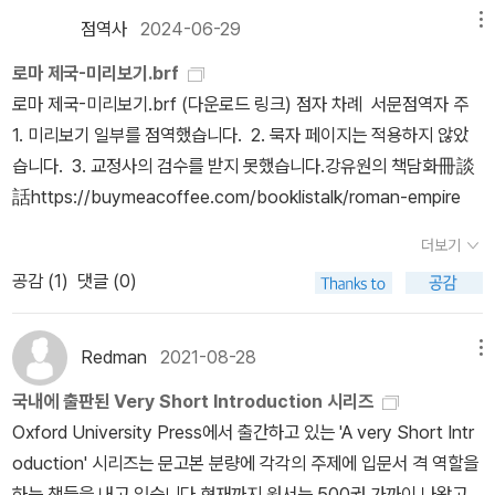
판사인데, 이후 역사 서적을 꾸준히 내놓는 것으로 보아 일회성으로
점역사
2024-06-29
메뉴
생겨난 곳은 아닌 듯하다.기억을 더듬어 보니 '케임브리지 세계사'라
로마 제국-미리보기.brf
는 이름의 시리즈는 이전에도 몇 가지가 나와 있었다. 예를 들어 케임
로마 제국-미리보기.brf (다운로드 링크) 점자 차례 서문점역자 주
브리지 대학 출판부의 '약사'(A Concise History) 시리즈 중 독일,
1. 미리보기 일부를 점역했습니다. 2. 묵자 페이지는 적용하지 않았
이탈리아, 프랑스, 영국 편이 '케임브리지 세계사 강좌'(개마고원, 20
습니다. 3. 교정사의 검수를 받지 못했습니다.강유원의 책담화冊談
00-2002)라는 이름으로 나왔고, 최근에는 스페인 편이 <케임브리
話https://buymeacoffee.com/booklistalk/roman-empire
지 스페인사>(글항아리, 2024)로 나왔다.이름 그대로 도판을 곁들
인 '케임브리지 도판 역사'(The Cambridge Illustrated History)
더보기
시리즈 중에서는 프랑스, 중국, 독일, 이슬람 편이 '사진과 그림으로
공감 (
1
)
댓글 (0)
보는 케임브리지 각국사'(시공사, 2001)라는 시리즈명으로 나왔다.
일반 역사가 아니라 개별 분야의 역사로는 <케임브리지 서양음악이
Redman
2021-08-28
메뉴
론의 역사>(음악세계, 2022)라는 것이 간행되기도 했다.단권사나
축약본이 아닌 케임브리지 통사로는 '케임브리지 중국사'(전15권)의
국내에 출판된 Very Short Introduction 시리즈
번역본인 '캠브리지 중국사'(새물결, 2007)가 우선 10권과 11권을 4
Oxford University Press에서 출간하고 있는 'A very Short Intr
책으로 간행하며 시작되었으나, 이후 20년이 다 되어 가는 지금까지
oduction' 시리즈는 문고본 분량에 각각의 주제에 입문서 격 역할을
도 추가 간행 소식이 없는 것으로 보아 결국 중도작파한 듯 보인다. 물
하는 책들을 내고 있습니다.현재까지 원서는 500권 가까이 나왔고,