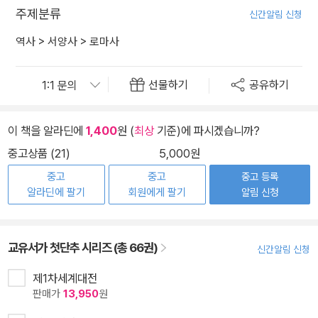
주제분류
신간알림 신청
역사
>
서양사
>
로마사
선물하기
공유하기
이 책을 알라딘에
1,400
원 (
최상
기준)에 파시겠습니까?
중고상품 (21)
5,000원
중고
중고
중고 등록
알라딘에 팔기
회원에게 팔기
알림 신청
교유서가 첫단추 시리즈 (총 66권)
신간알림 신청
제1차세계대전
판매가
13,950
원