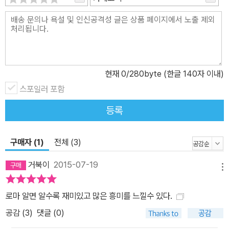
의 성장 제5장에서는 로마 제국의 아웃사이더들 중에서 가장 중요한
기독교도들의 성장을 살펴본다. 제6장에서는 체제 내에 속한 사람들
의 시각을 제시하여, 산업화가 이루어지기 훨씬 전의 이 거대한 제국
에 속해 있던 도시와 농촌에서 삶과 죽음이란 무엇이었는지를 살핀
다. 제7장에서는 근현대의 세 가지 관점, 즉 제1차 세계대전 직전의
현재
0
/280byte (한글 140자 이내)
영(英)제국의 관점, 무솔리니의 파시스트 이탈리아의 관점, 영화의
스포일러 포함
도시 할리우드의 관점에서 로마를 되돌아본다. 이러한 관점들은 현대
등록
에도 로마 제국을 상상하고 판단하는 방식을 규정하고 있다고 저자는
지적한다. 저자는 이 책에서 타키투스의 역사서나 베르길리우스의 서
사시, 플루타르코스와 수에토니우스의 전기물 등을 심도 있게 분석한
구매자 (1)
전체 (3)
다. 속주 도시들의 실상과 검투 경기 장면까지 묘사 저자는 속주의 도
거북이
2015-07-19
시들에 새겨진 비문과 건축물, 축제와 행렬, 조각품, 모자이크나 벽화
메뉴
등에 기록된 이미지나 상징을 통해서 속주민들이 황제의 권력을 이해
로마 알면 알수록 재미있고 많은 흥미를 느낄수 있다.
하고 새로운 제국 안에서 자신들의 위치와 정체성을 확립하려고 노력
공감 (
3
)
댓글 (0)
했던 시도들을 추적하고 재구성한다. 또한 사회 주변부에 위치한 기
독교도들에게 가해진 폭력과 원형경기장에서 벌어진 검투 경기의 의