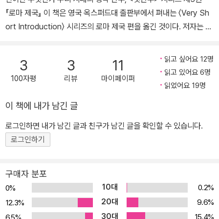
『로마 제국』 이 책은 영국 옥스퍼드대 출판부에서 펴내는 〈Very Sh
ort Introduction〉 시리즈의 로마 제국 편을 옮긴 것이다. 저자는 제
국의 전성기인 기원전 31년부터 서기 192년까지 약 200년 동안의
역사에 초점을 맞춘다. 장차 황제 아우구스투스가 될 옥타비아누스가
읽고 싶어요 12명
3
3
11
안토니우스와 클레오파트라에 맞서 승리를 거둔 악티움 해전에서 코
읽고 있어요 6명
100자평
리뷰
마이페이퍼
모두스 황제의 암살에 이르는 기간이다. 저자는 일곱 가지 주제―정
읽었어요 19명
복, 황제 권력, 제국의 운영과 속주 엘리트들, 역사 전쟁, 제국과 기독
이 책에 내가 남긴 글
교도들, 평범한 로마인들의 삶과 죽음, 현대 세계 속의 로마 제국―을
중심으로 제국의 건설과 운영뿐만 아니라 제국의 구성원들이 직면했
로그인하면 내가 남긴 글과 친구가 남긴 글을 확인할 수 있습니다.
던 복잡한 현실의 문제들, 그리고 현대 세계와 고대 로마 제국의 관계
로그인하기
에 대한 이야기까지 폭넓게 펼쳐놓는다. 제국의 건설은 놀라운 위업
이었다 제국의 전성기인 서기 2세기에는 약 6,000만 명의 인구가 5
구매자 분포
00만 제곱킬로미터(오늘날 영국 국토 면적의 약 20배)에 달하는 영
10대
0.2%
0%
토 전역에 퍼져 있었다. 당시 로마 제국은 잉글랜드 북부를 가로지르
20대
9.6%
12.3%
는 하드리아누스의 방벽에서 시리아의 유프라테스 강변까지, 그리고
30대
15.4%
6.5%
유럽의 광대한 라인.다뉴브 강 일대에서 북아프리카 해안의 풍요로운