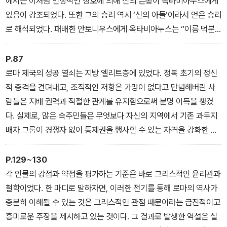
에서는 이처럼 인상적인 칭호에 의해 신의 은총이 옥타비아누스에게
있음이 강조되었다. 또한 그의 승리 역시 ‘신의 아들’이라서 얻은 승리
로 해석되었다. 패배한 안토니우스에게 옥타비아누스는 “이름 덕분
에 모든 것을 손에 쥔 젊은이”였다. 이 아우구스투스의 신성은 화장용
장작더미 꼭대기에서 독수리가 날아오름으로써 확인되었다. 독수리
P.87
는 신들의 왕인 유피테르 신의 신령한 새로 여겨졌다.
로마 제국의 성공 열쇠는 지방 엘리트층에 있었다. 정복 초기의 정신
적 충격을 견뎌내고, 조직적인 저항은 가망이 없다고 단념해버린 사
람들은 지배 권력과 적절한 관계를 유지함으로써 분명 이득을 챙겼
다. 실제로, 많은 속주민들은 무엇보다 자신의 지역에서 기존 과두지
배자 그룹이 경쟁자 없이 통제권을 행사할 수 있는 자격을 강화한 것
에서 로마의 지배를 실감했다.
P.129~130
각 인물의 강점과 약점을 평가하는 기준은 바로 그리스적인 윤리관과
철학이었다. 한 마디로 말하자면, 이러한 전기를 통해 로마의 역사가
충분히 이해될 수 있는 것은 그리스적인 관점 때문이라는 급진적이고
흥미로운 주장을 제시하고 있는 것이다. 그 결과로 발생한 역설은 실