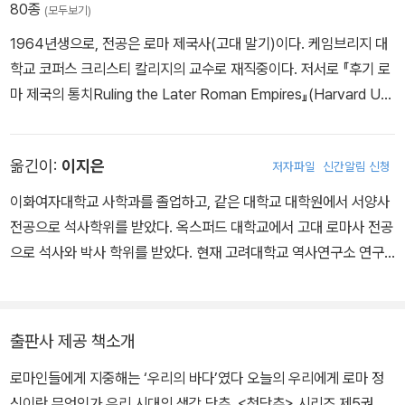
80종
(모두보기)
1964년생으로, 전공은 로마 제국사(고대 말기)이다. 케임브리지 대
학교 코퍼스 크리스티 칼리지의 교수로 재직중이다. 저서로 『후기 로
마 제국의 통치Ruling the Later Roman Empires』(Harvard Uni
v. Press, 2004), 『제국의 종말The End of Empire』(W. W. Nort
on & Company, 2015) 등이 있다.
옮긴이:
이지은
저자파일
신간알림 신청
이화여자대학교 사학과를 졸업하고, 같은 대학교 대학원에서 서양사
전공으로 석사학위를 받았다. 옥스퍼드 대학교에서 고대 로마사 전공
으로 석사와 박사 학위를 받았다. 현재 고려대학교 역사연구소 연구
교수로 재직중이다. 주요 관심 분야는 로마 제정기의 속주사회와 도
시문화 등이다. 논문으로 「아우구스투스와 에메리타 아우구스타의 건
설」, 「로마 제정 초기의 황제 숭배」 등이 있고, 역서로 『고대 그리스인
출판사 제공 책소개
의 생각과 힘』(이디스 해밀턴 지음, 까치, 2009)이 있다.
로마인들에게 지중해는 ‘우리의 바다’였다 오늘의 우리에게 로마 정
신이란 무엇인가 우리 시대의 생각 단추, <첫단추> 시리즈 제5권