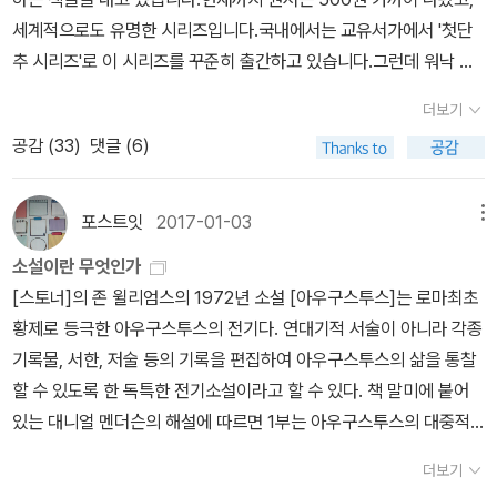
론 책값을 터무니없이 높게 붙이는 출판사이니 완간되어도 문제겠지
세계적으로도 유명한 시리즈입니다.국내에서는 교유서가에서 '첫단
만.케임브리지의 이름을 내건 교양서 시리즈도 그동안 꾸준히 나왔
추 시리즈'로 이 시리즈를 꾸준히 출간하고 있습니다.그런데 워낙 유
다. '입문'(Introduction) 시리즈인 <케임브리지 중국철학 입문>(유
명하다보니 이전부터 여러 출판사에서 이 시리즈의 책을 번역했습니
더보기
유, 2018)과 <케임브리지 카프카 입문>(그린비, 2024), '개론'(Co
다.그동안 국내에 출판된 'A Very Short Introduction'를 모아봤습
공감 (
33
)
댓글 (6)
mpanion) 시리즈인 <본회퍼 신학개론: 캠브리지 지침서>(종문화
니다.1) 교유서가 첫단추 시리즈 국내에서도 유명한 시리즈입니다. 저
사, 2017)와 <도스토옙스키: 케임브리지 대학 추천 도서>(우물이있
는 대략 이 정도만 구매하였습니다. 이 시리즈는 늘 뒤에 더 읽을 거리
는집, 2018)가 대표적이다.알라딘에서 '케임브리지'로 검색하다 보니
도 저자들이 추가해두었습니다.영어권 독자 기준이다보니, 저자가 추
포스트잇
2017-01-03
메뉴
'케임브리지 7인'과 '케임브리지 5인'에 대한 책도 나오는데, 전자는 1
천하는 책이 국내에 번역됐을 수도 있고, 아닐 수도 있는데, 번역자분
소설이란 무엇인가
9세기 말에 중국 선교사로 투신한 그 학교 졸업생들을 가리키며, 후
들이 국내에 번역본이 있으면 따로 표시합니다.특히 이재만 씨 같은
[스토너]의 존 윌리엄스의 1972년 소설 [아우구스투스]는 로마최초
자는 20세기 초에 소련 스파이로 활동한 (그리하여 훗날 <팅커, 테일
번역가분은 저자가 만든 독서 안내 이외에 또 추가로 국내 독자들을
황제로 등극한 아우구스투스의 전기다. 연대기적 서술이 아니라 각종
러, 솔저, 스파이>의 소재가 된) 그 학교 졸업생들을 가리킨다. 참으
위한 더 읽을 거리도 적어두어 매우 도움이 됩니다.2) 비아 교양 성
기록물, 서한, 저술 등의 기록을 편집하여 아우구스투스의 삶을 통찰
로 다방면에서 활동한 동문들이다.때로는 '케임브리지'를 강조하려다
공회 계열 출판사 '비아'에서 <구약> <신약> <예수> <성공회>를 번
할 수 있도록 한 독특한 전기소설이라고 할 수 있다. 책 말미에 붙어
그만 삐끗한 경우도 있다. <케임브리지 중국경제사>(소와당, 2019)
역했습니다. <예수>를 쓴 리처드 보컴은 <예수와 그 목격자>들이라
있는 대니얼 멘더슨의 해설에 따르면 1부는 아우구스투스의 대중적,
는 비록 그 대학 출판부에서 나왔지만 원제는 '케임브리지' 없이 '중국
는 저서로 유명한 학자인데, 몇년전에 이 책을 인상깊게 읽은 기억이
정치적 무대에서의 성공을, 2부는 사적이고 정서적 무대에서의 실패
경제사'뿐이다. 저자도 '캘리포니아 학파'를 대표하는 미국 학자라니,
있습니다. 구약과 신약 말고 <성서>는 교유서가에 번역되어 있는
더보기
를 다룬다고 한다. 나는 아직 1부도 채 읽지 못했다. 아우구스투스가
출판사도 뒤늦게야 부적절하다 생각했는지 머지않아 <폰 글란의 중
데, 역자는 이재만 씨입니다. 3) 그리스도교를 만든 3인의 사상가 제