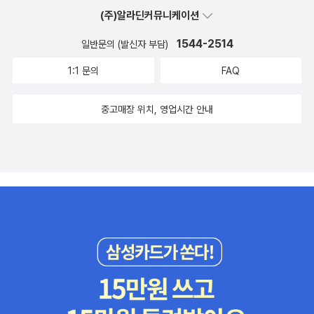
읽기』와 『셰익스피어의 책』은 제 목표 중 하나인 셰익스피어 작품 완
에 대적하는 박쥐 이미지로 그려지는 원인이 된다. 로버트 해리스는
신 여자 중국사'가 나오면 세계사인지 여성사인지 중국사인지 중국
에 들어온 물은 높은 지대의 수조(Castella)로 이르렀고, 저수지는
(주)알라딘커뮤니케이션
독을 위해 구입한 가이드북입니다. 특히 『셰익스피어 깊이 읽기』 정
키케로를 다른 방면에서 그리고 있다. 키케로 시리즈의 3부인 《독재
여성사인지 헛갈릴 법하기 때문이다. 심지어 '동덕 여자 세계사'가 나
거대한 납파이프에 연결되어 도시에 물을 공급한다. 수로체계 건설은
말 좋고요, 『셰익스피어의 책』 같은 경우는 찾아보니 리뷰가 없어 모
1544-2514
일반문의 (발신자 부담)
자Dictator》는 오는 10월, 영국에서 출간 예정이니 미리 구입해두시
온다면 '학생들과 상의 없이 남성에 대해 서술했다'는 이유로 락카칠
공공 노동 프로젝트였기에 정치적 성격을 띠었고, 유지와 정비는 도
험을 하고 구입했는데 만족합니다. 반쯤 읽었는데 나중에 리뷰 올리
길... 이종인씨 번역은 축약본이고, 민음사본은 전 6권 완역본이다.
1:1 문의
FAQ
정도는 감수해야 하지 않을까. 물론 그 대학은 이제 출판부도 없어진
시 운영에서도 중요 과제였다. 로마인들은 그만큼 물과 밀접한 관계
도록 하겠습니다.
로마사, 하면 에드워드 기번의 《로마제국 쇠망사》가 빠질 수 없기
듯하지만...
를 유지하고 있었으며, 로마의 수도청 장관(Curator Aquarum)은
에... 1902년, 독일 최초의 노벨 문학상을 수상한 몸젠의 《로
중고매장 위치, 영업시간 안내
종신직이었다. (첫 번째 쿠라토르 아쿠아룸은 마르쿠스 아그리파) 쿠
마사》. 인문 학술서가 문학상을 수상했다는데 그 가치는 말해 무엇할
라토르 아쿠아룸이 로마 시의 수로체계를 책임지고, 지방은 그가 임
까. 율리우스 카이사르가 갈리아 원정을 마치고 쓴 책이다.
명한 관리-쿠라토르-들이 책임을 지는 식이었다. 쿠라토르의 업무를
본인의 업적을 다루고 있으며 군인 출신답게 간결한 필치로 써 내려
보조하는 이들에는 기록원, 안내인, 노예, 수문장(릭토르)등이 있었
갔다. 키케로의 저작과 더불어 사어인 라틴어 연구에 도움을 주었
다. 이러한 수로체계의 유지와 관리, 사치스러운 물 사용은 로버트 해
다. 그리스와 로마를 살아간 영웅 50인의 생애를 돌아본 책
리스의 『폼페이』에 잘 드러나 있다.하지만 아스쿨룸 피켄툼이 무너질
으로, 테세우스와 로물루스부터 시작한다. 천병희 선생의 《플루타르
날도 머지않은 상황이었다. 폼페이우스 스트라보는 10월에 공마를
코스 영웅전》은 플루타르코스가 선정한 영웅 50명 중 10명을 추려
타고 자신의 군대를 데려와 푸블리우스 술피키우스 루푸스와 병력을
내었다. 동서판은 완역이다. 90년대 로마사의 대중화를 몰고 온
합쳤다. 그런 다음 로마 병사들이 아스쿨룸 피켄툼의 성벽을 완전히
주역.전 15권으로 로마의 기원부터 멸망을 다루고 있다. 시오노의 역
포위하도록 배치했다. 이제 성벽 위에서 내려온 밧줄 하나도 감시망
사관 때문에 주의해야 한다고 보는데(어느 역사서나 마찬가지) 그럼
을 벗어날 수 없었다. 그의 다음 작전은 도시의 식수원을 차단하는 것