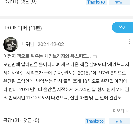
공감 (
1
)
댓글 (0)
쓰기
마이페이퍼 (11편)
나귀님
2024-12-02
메뉴
어쩐지 책으로 싸우는 케임브리지와 옥스퍼드...
오랜만에 알라딘을 돌아다니며 새로 나온 책을 살펴보니 '케임브리지
세계사'라는 시리즈가 눈에 띈다. 원서는 2015년에 전7권 9책으로
완간된 모양인데, 번역서는 다시 둘씩 쪼개 18책으로 완간할 예정이
라 한다. 2021년부터 출간을 시작해서 2024년 말 현재 원서 VI-1권
의 번역서인 11-12책까지 나왔으니, 잘만 하면 몇 년 안에 완간도 가
능하겠다.<케임브리지 세계사 콘사이스>(소와당, 2018)라는 요약
더보기
본도 나온 모양인데, 같은 출판사에서 본편 간행을 염두에 두고 일종
공감 (
21
)
댓글 (0)
의 개요 성격으로 미리 내놓은 모양이다. 소와당은 예전에 <임원경제
지> 중복 출간을 둘러싼 잡음 때문에 별로 좋지 못한 인상을 받은 출