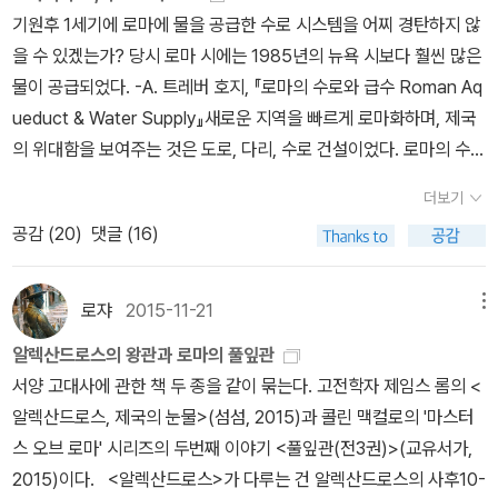
게 아니에요. 사실 공부 더 많이 했는데 쓰기 시작한지 너무 오래 돼
쫓는 건 주인공일 수밖에 없는 인물, 아우구스투스는 도대체 어떤 종
멋대로라 문제였다고 기억한다.짧은 분량으로 미루어 개론 수준에 가
기원후 1세기에 로마에 물을 공급한 수로 시스템을 어찌 경탄하지 않
학>도 원서가 제4 개정판까지 나왔습니다.시리즈 전체가 절판되었
그만... 아직 안 보시는 분들 꼭 읽어 보셔요. 『전망 좋은 방』은 제임
류의 인물인가.. 일텐데 소설적 부조에 의해서보다는 전기물, 역사서
까워 보이는 '새로운 옥스퍼드 세계사'(New Oxford World Histor
을 수 있겠는가? 당시 로마 시에는 1985년의 뉴욕 시보다 훨씬 많은
지만, 아직은 중고로 쉽게 구할 수 있습니다.5) 기타나머지는 여러
스 아이보리 감독의 85년 영화도 같이 봤습니다. 영화는 소설이 준
를 읽는 게 빠르지 않을까 싶은 것이다.
y)라는 시리즈 중에서는 도시, 민주주의, 테크놀로지 편이 '옥스퍼드
물이 공급되었다. -A. 트레버 호지, 『로마의 수로와 급수 Roman Aq
출판사에서 한 두권 정도 출간한 걸 모았습니다 폴 S. 보이어, <세상
느낌과는 사뭇 다르더라고요. 더 밝고 활기차다고 해야 하나... 배우들
세계사'(다른세상, 2016-2017)라는 시리즈명으로 간행되었고, 중국
ueduct & Water Supply』새로운 지역을 빠르게 로마화하며, 제국
에서 가장 짧은 미국사>테리 이글턴, <인생의 의미> - 이런 것도 입
이 젊을 적이라 그런지 비주얼이 아름답습니다. 시대극, 고전극에 어
편만 별도로 <옥스퍼드 중국사 수업>(유유, 2016)이란 제목으로 간
의 위대함을 보여주는 것은 도로, 다리, 수로 건설이었다. 로마의 수로
문서가 있네요마가렛 월터스, <여성 인권의 역사>콜린 워드, <아나
울리던 헬레나 보넘 카터가 이제는 그 역이 어색하게 느껴진다니...
행되었는데, 이후로는 소식이 없는 듯하다.'옥스퍼드 미술사'(Oxford
체계는 발전된 공학과 기술을 보여주고 있으며, 수도교를 통해 아주
키즘이란 무엇인가> 로버트 영, <아래로부터의 포스트식민주의>로
『돈키호테 1』는 도서 정가제 이후 처음으로 구입한 소설이기도 한 데
더보기
History of Art) 중에서는 중국 미술, 20세기 디자인, 포토그래피가
많은 양의 물을 들여왔기 때문에 도시와 하수시설에 그야말로 강이
저 스크러튼, <아름다움>미리 루빈, <중세>에릭 클레인, <성서 고고
요. 봐도 또 봐도 재밌습니다. 다만 분량이 상당하다보니 시작하기가
공감 (
20
)
댓글 (16)
'옥스퍼드 히스토리 오브 아트'(시공사, 2007)라는 시리즈로 나왔다.
흐를 정도였다. 아쿠아 아우구스타(Aqua Augusta)를 건설했던 아
학> <트로이 전쟁> 버나드 크릭, <민주주의를 위한 아주 짧은 안내
힘들어요. 그리고 만연체다보니 읽는 흐름이 끊기면 다시 흐름 타기
같은 출판사에서 더 먼저 나온 <옥스퍼드 20세기 미술사전>(시공
그리파는 배를 타고 시설을 점검했다는 기록이 있을 정도이다. 고대
서>스티브 스미스, <러시아혁명>시공 로고스 총서도 very short in
가 쉽지 않다는... 『리틀 스트레인저』는 별점 3.5점이라 할 수 있어요.
사, 2001)과 <옥스퍼드 미술사전>(시공사, 2002)은 번역서 제목과
로마가 하루에 이용할 수 있는 물의 양은 현대의 많은 도시가 누리는
troduction을 번역한 시리즈이기는 한데,워낙 예전에 나와서 개정판
로쟈
2015-11-21
메뉴
4점은 모자라고, 3점보다는 나은데 작가에 대한 기대치가 너무 높았
달리 원서가 사전이 아니라 '개론'(Companion)으로 분류된다.'안내
것보다 많았다. 부유한 가정은 실내 배관 설비를 갖추고 있었다. 도시
이 나온 원서가 많을 것 같아 여기서는 제외했습니다.
나 봅니다. 평작입니다. 이번 달에는 아티초크 빈티지 시선집이 새로
알렉산드로스의 왕관과 로마의 풀잎관
(Handbook)' 시리즈 중에는 <인지언어학 옥스퍼드 핸드북>(로고
곳곳에 위치한 분수는 공공 및 개인용 식수를 공급했을 뿐만 아니라
나왔습니다. 기욤 아폴리네르의 『내 사랑의 그림자』인데요. ‘미라보
서양 고대사에 관한 책 두 종을 같이 묶는다. 고전학자 제임스 롬의 <
스라임, 2011), <옥스퍼드 음식의 역사>(따비, 2020), <정치네트워
도시의 부와 명예를 상징하는 것이기도 했다.→ 마르쿠스 빕사니우스
다리’의 서정성만 기억하다 아주 놀랐어요. 소싯적에 포르노 소설도
알렉산드로스, 제국의 눈물>(섬섬, 2015)과 콜린 맥컬로의 '마스터
크론>(학고방, 2022), <옥스퍼드 세계도시문명사>(책과함께, 202
아그리파. 로마 제국의 첫번째 황제, 아우구스투스(옥타비아누스)의
썼던 기욤이라... 읽는 내내 얼굴이 화끈거리고 책장도 잘 넘어가질 않
스 오브 로마' 시리즈의 두번째 이야기 <풀잎관(전3권)>(교유서가,
3), <옥스퍼드 출판의 미래>(교유서가, 2024)가 번역되었고, '사
친우이자 참모이기도 했다. (출처)가정에서 소유한 화려한 우물과 분
았답니다. 본문 확인하셔요... 『아다지오 소스테누토』를 읽다가 베를
2015)이다. <알렉산드로스>가 다루는 건 알렉산드로스의 사후10-
전'(Dictionary) 시리즈 중에는 <옥스포드 교황 사전>(분도출판사,
수는 상류층의 지위를 과시하는데 이용되었다. 사치스러운 물의 사