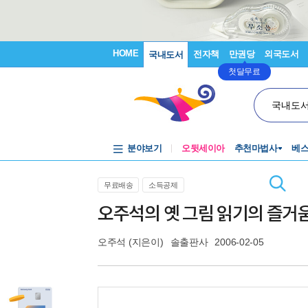
HOME
전자책
만권당
외국도서
국내도서
첫달무료
국내도
분야보기
오뒷세이아
추천마법사
베
무료배송
소득공제
오주석의 옛 그림 읽기의 즐거움
오주석
(지은이)
솔출판사
2006-02-05