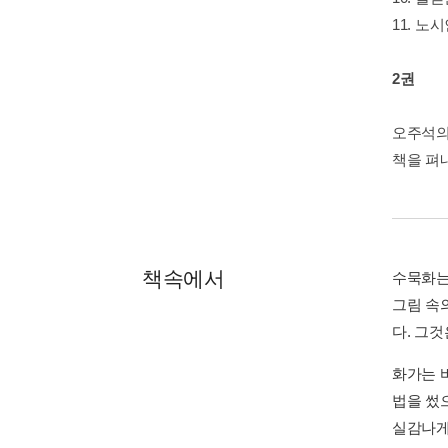
11. 노
2권
오주석의 
책을 펴
책속에서
수묵화는
그림 속
다. 그것
화가는 
법을 썼
실감나게