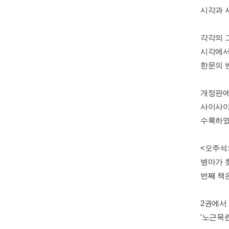
시각과 
각각의 
시각에서
한문의 
개정판에
사이사이
수록하였
<오주석
병마가 
번째 책
2권에서 
'노근묵란