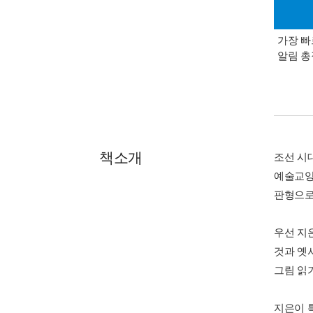
가장 빠
알림 
책소개
조선 시
예술교양
판형으로
우선 지
것과 옛사
그림 읽기
지은이 