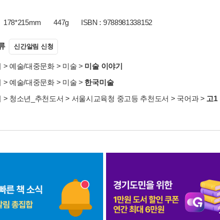
178*215mm
447g
ISBN : 9788981338152
류
신간알림 신청
서
>
예술/대중문화
>
미술
>
미술 이야기
서
>
예술/대중문화
>
미술
>
한국미술
서
>
청소년_추천도서
>
서울시교육청 중고등 추천도서
>
국어과
>
고1