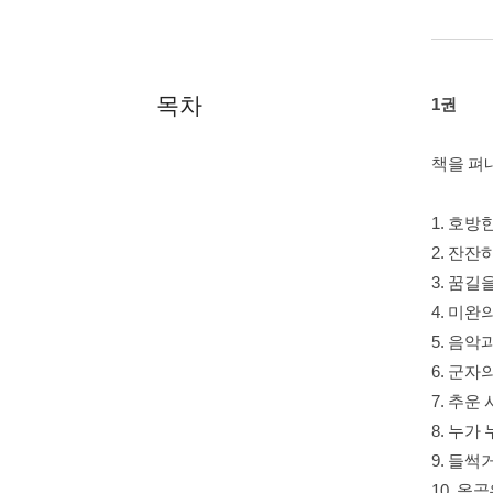
목차
1권
책을 펴
1. 호방
2. 잔잔
3. 꿈길
4. 미완
5. 음악
6. 군자
7. 추운
8. 누가
9. 들썩
10. 올