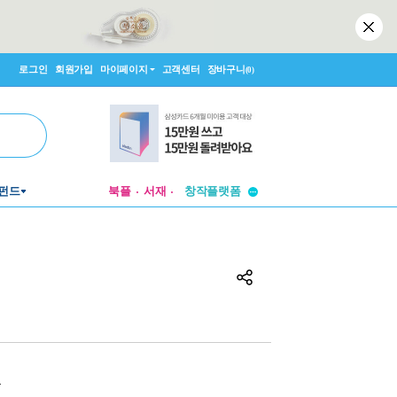
로그인
회원가입
마이페이지
고객센터
장바구니
(0)
투비컨티뉴드
펀드
북플
서재
창작플랫폼
투비컨티뉴드
원