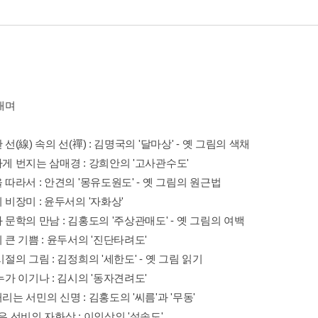
내며
한 선(線) 속의 선(禪) : 김명국의 '달마상' - 옛 그림의 색채
하게 번지는 삼매경 : 강희안의 '고사관수도'
을 따라서 : 안견의 '몽유도원도' - 옛 그림의 원근법
의 비장미 : 윤두서의 '자화상'
과 문학의 만남 : 김홍도의 '주상관매도' - 옛 그림의 여백
의 큰 기쁨 : 윤두서의 '진단타려도'
 시절의 그림 : 김정희의 '세한도' - 옛 그림 읽기
 누가 이기나 : 김시의 '동자견려도'
거리는 서민의 신명 : 김홍도의 '씨름'과 '무동'
곧은 선비의 자화상 : 이인상의 '설송도'