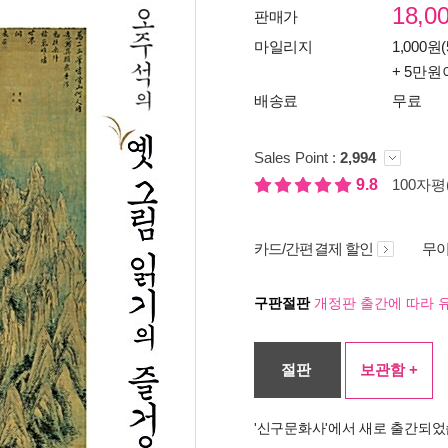
18,0
판매가
마일리지
1,000원(
+ 5만원
배송료
무료
Sales Point :
2,994
9.8
100자평(
카드/간편결제 할인
무이
구판절판
개정판 출간에 따라 
절판
보관함 +
'신구문화사'에서 새로 출간되