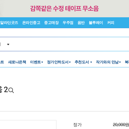
알라딘굿즈
온라인중고
중고매장
우주점
음반
블루레이
커피
서
스트
새로나온책
이벤트
정가인하도서
추천도서
작가와의 만남
북
 2
정가
20,000