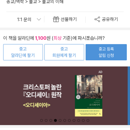
종교/역학
>
불교
>
불교의 이해
선물하기
공유하기
이 책을 알라딘에
1,100
원 (
최상
기준)에 파시겠습니까?
중고
중고
중고 등록
알라딘에 팔기
회원에게 팔기
알림 신청