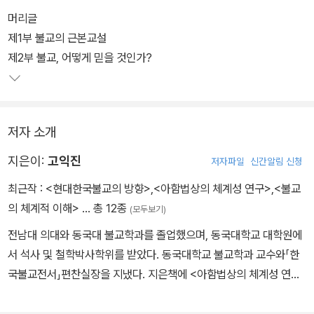
머리글
제1부 불교의 근본교설
제2부 불교, 어떻게 믿을 것인가?
저자 소개
지은이:
고익진
저자파일
신간알림 신청
최근작 :
<현대한국불교의 방향>
,
<아함법상의 체계성 연구>
,
<불교
의 체계적 이해>
… 총 12종
(모두보기)
전남대 의대와 동국대 불교학과를 졸업했으며, 동국대학교 대학원에
서 석사 및 철학박사학위를 받았다. 동국대학교 불교학과 교수와「한
국불교전서」편찬실장을 지냈다. 지은책에 <아함법상의 체계성 연구
>, <삼국의 불교사상>, <한국고대불교사상사>, <현대 한국불교의
방향> 등이 있고, 옮긴 책에 <한글아함경> 등이 있다.