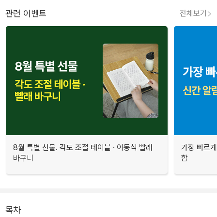
관련 이벤트
전체보기
8월 특별 선물. 각도 조절 테이블 · 이동식 빨래
가장 빠르게
바구니
합
목차