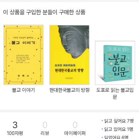
이 상품을 구입한 분들이 구매한 상품
불교 이야기
현대한국불교의 방향
도표로 읽는 불교입
문
읽고 싶어요 7명
3
0
0
읽고 있어요 1명
100자평
리뷰
마이페이퍼
읽었어요 6명