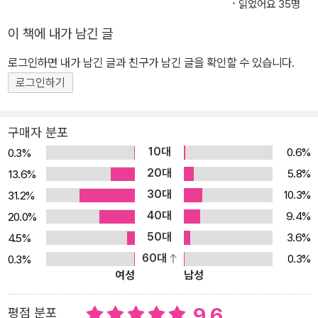
읽었어요 35명
예정인 홍연식 작가의 전작 시골 만화 에세이 『불편하고 행복하게』와
이 책에 내가 남긴 글
맥락을 같이하며 소소한 삶의 단편들을 보여준다. 캐릭터와 장르의
변화뿐만 아니라 짜임새 있는 구성으로 새롭게 완성된 신작 『마당 씨
로그인하면 내가 남긴 글과 친구가 남긴 글을 확인할 수 있습니다.
의 식탁』은 건강한 삶이란 어떤 것이고 행복이란 무엇이며 나에게 있
로그인하기
어 가족이란 어떤 의미인지를 돌아보게 하는 동시에 점차 나이 들어
가는 우리네 부모님을 새삼 존경의 눈으로 바라볼 수 있게 해주는 보
구매자 분포
석과도 같은 작품이다. 왜 나이가 들면 아프고 결국 약에 의지해 살아
10대
0.6%
0.3%
가다 떠나는 걸까… 번잡한 도시에서 벗어나 시골 생활을 시작하는 부
20대
5.8%
13.6%
부와 그 가족, 이웃이 함께 그려나가는 진솔한 삶의 이야기. 홍연식 작
30대
10.3%
31.2%
가의 신작 『마당 씨의 식탁』은 계절의 흐름에 따라 텃밭을 가꾸며 자
40대
연과 더불어 생활하는 한 가족의 자전적 이야기로, 누구나 한 번쯤 꿈
9.4%
20.0%
꾸어보았을 자연친화적 삶이 담겨 있으며 그 한편에는 병든 노부모를
50대
3.6%
4.5%
부양하는 데 대한 삶의 애환이 그려져 있다. 텃밭을 일구며 살아가는
60대
0.3%
0.3%
여성
남성
모습과 함께 무엇보다 한국적이면서 보편적인 우리의 밥상 문화, 가
족 문화를 담담하게 표현하고 있다. 녹록지 않은 시골살이를 겪어나
9.6
평점 분포
가며 한때 척박하기도 했으나 늘 어머니의 손길이 있어 따스했던 과