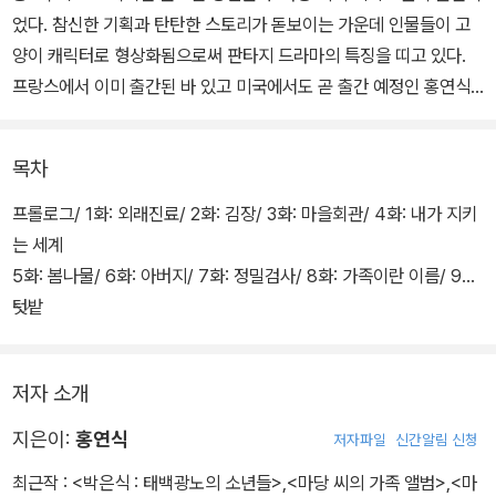
었다. 참신한 기획과 탄탄한 스토리가 돋보이는 가운데 인물들이 고
양이 캐릭터로 형상화됨으로써 판타지 드라마의 특징을 띠고 있다.
프랑스에서 이미 출간된 바 있고 미국에서도 곧 출간 예정인 홍연식
작가의 전작 시골 만화 에세이 ‘불편하고 행복하게’와 맥락을 같이하
며 소소한 삶의 단편들을 보여준다.
목차
캐릭터와 장르의 변화뿐만 아니라 짜임새 있는 구성으로 새롭게 완성
프롤로그/ 1화: 외래진료/ 2화: 김장/ 3화: 마을회관/ 4화: 내가 지키
된 신작 '마당 씨의 식탁'은 건강한 삶이란 어떤 것이고 행복이란 무엇
는 세계
이며 나에게 있어 가족이란 어떤 의미인지를 돌아보게 하는 동시에
5화: 봄나물/ 6화: 아버지/ 7화: 정밀검사/ 8화: 가족이란 이름/ 9화:
점차 나이 들어가는 우리네 부모님을 새삼 존경의 눈으로 바라볼 수
텃밭
있게 해주는 보석과도 같은 작품이다.
10화: 응급실/ 11화: 병원비/ 12화: 첫돌/ 13화: 자연식/ 14화: 다시
입원
저자 소개
마당 씨 가족은 한겨울에 텃밭이 딸린 한적한 시골집으로 이사와 새
로운 보금자리를 튼다. 봄이 되어 텃밭에서 일궈낸 작물로 식탁을 차
지은이:
홍연식
저자파일
신간알림 신청
려내는 기쁨을 누리는 한편으로 부모님의 병환을 살피느라 정신적 여
최근작 :
<박은식 : 태백광노의 소년들>
,
<마당 씨의 가족 앨범>
,
<마
유가 없다. 부모님의 연이은 외래진료와 정기검진, 몇 차례의 입원 그