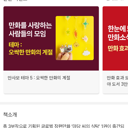
만사모 테마 5 : 오싹한 만화의 계절
만화 효과 모
야 도서 3만
책소개
총 3부작으로 기획된 글로벌 장편만화 ‘마당 씨의 식탁’ 1권이 출간되