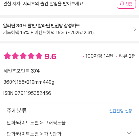
관심 저자, 시리즈의 출간 알림을 받아보세요
신청
알라딘 30% 할인! 알라딘 만권당 삼성카드
카드혜택 15% + 이벤트혜택 15% (~2025.12.31)
9.6
100자평 14편
리뷰 2편
세일즈포인트
374
360쪽
156*210mm
440g
ISBN 9791195352456
주제분류
신간알림 신청
만화/라이트노벨
>
그래픽노블
만화/라이트노벨
>
가족만화