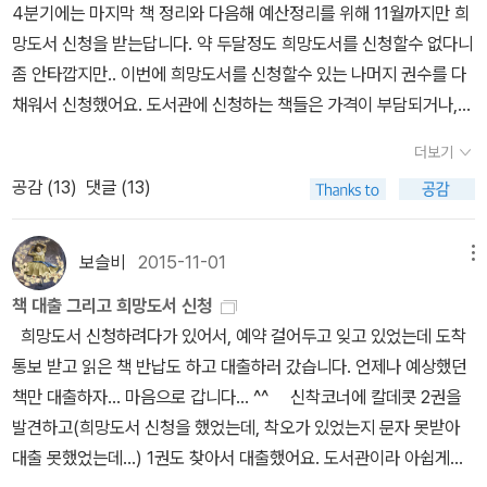
만들어보았는데, 만들수 있어도 그냥 중국집에서 먹는것이 더 편하고
4분기에는 마지막 책 정리와 다음해 예산정리를 위해 11월까지만 희
니언즈만 모아놓은 영화네요. 캐릭터의 힘!! 셜록 2시즌 마지막 편
맛있는 요리들이 많아서 왠만한 날이 아니면 집에서 안 만들어요. ㅎ
망도서 신청을 받는답니다. 약 두달정도 희망도서를 신청할수 없다니
보고 3시즌 넘어가는중. 너무 좋아요~~곧 4시즌이 돌아온다고 하니
ㅎ (그렇게 만들때는 먹고 싶어도 사먹을수 없으니 직접 만들수밖에
좀 안타깝지만.. 이번에 희망도서를 신청할수 있는 나머지 권수를 다
아껴보고 있습니다. '잘생김'을 연기하는 베네닉트 컴버배치~~~ 셜
없었지만.... ) 가족들과 식사를 하면서 제가 정말 좋아하는 요리가 뭘
채워서 신청했어요. 도서관에 신청하는 책들은 가격이 부담되거나,
록일때가 가장 멋진것 같아요. 읽었거나 읽을 예정이거나 읽는
까? 이야기하다가 (평소 집에서 저녁 준비를 하면 제가 가장 덜 먹어
관심은 있는데 구입할지 망설여지는책들.. 혹 구입하지 않고 읽기만
중... -> 최근에 다시 합본출간 글들이 눈에 잘 들어오지 않
더보기
서...ㅋㅋ 순전히 저희 가족 기준입니다. ^^) '중식요리' 였어요. 정말
해도 좋을책들 위주로 신청하고 있어요. 읽다가 너무 좋으면 소장하
아서 그림책 위주로 살펴보았어요. 천천히 읽는중 읽을 예정..
공감 (
13
)
댓글 (13)
다른 요리보다 중식요리를 좋아하지만, 그것은 정말 맛있는집일때에
거나 선물하면 되요. 이보나 흐미엘레프스카 그림의 동화책.환상적
만 해당하는데, 요즘 제 마음에 드는 중식요리집 찾기가 쉽지 않아요.
인 그녀의 그림이 담긴 동화책이라니 기대가 됩니다. 도서관에 '이상
신랑과 데이트할때 자주 가던 곳이 있었는데, 지금 가보면 아마 요리
한 나라 앨리스'를 신청하면서 '이상한 나라 앨리스'는 있다고 구입 불
보슬비
2015-11-01
메뉴
사가 바뀌었을테니 그 맛이 아닐거라 생각이 들어서 선뜻 가기가 주
가 판정 받을까봐 비고란에 그림작가가 다르다고 적었는데, 구입해줄
책 대출 그리고 희망도서 신청
저해지네요. 암튼, 제가 좋아하는 요리류는 중식과 '죽'으로 가족들이
까요?? 그림이 이쁘면 보고, 소장할 생각으로 신청했어요. 오랜만
희망도서 신청하려다가 있어서, 예약 걸어두고 잊고 있었는데 도착
결론을 내리더군요. ㅋㅋㅋㅋ제가 '죽'도 정말 좋아하는데, 이제 죽도
에 만나는 '차이나 미에빌'의 책이예요.SF판타지 소설가로 기존에 읽
통보 받고 읽은 책 반납도 하고 대출하러 갔습니다. 언제나 예상했던
제가 만든것이 (제가 사먹는 찹쌀이 구수해서) 더 맛있어서 사먹기 힘
은 책들은 음울하고 기괴한 느낌이 드는데, 이 책은 너무 바른 느낌이
책만 대출하자... 마음으로 갑니다... ^^ 신착코너에 칼데콧 2권을
들어요... ㅠ.ㅠ 이연복 요리사님이 운영하시는 중식당 '목란'도 가보
라 왠지 걱정이.... ㅋㅋㅋㅋ 맥주의 모든것 - 이런책들은 정말 도서
발견하고(희망도서 신청을 했었는데, 착오가 있었는지 문자 못받아
고 싶지만, 워낙 유명해져서 한달전 예약하지 않으면 갈수 없다니...
관에서 대출해서 읽어보면 좋을것 같아요.왠지 듬직하고 무거울
대출 못했었는데...) 1권도 찾아서 대출했어요. 도서관이라 아쉽게도
언제나 나중을 기약하고 있지만, 이 책을 읽으니 더 가보고 싶은 생각
듯.. 감각적인 책. 사진만 봐도 좋을것 같은 느낌.. 궁금한 요리책