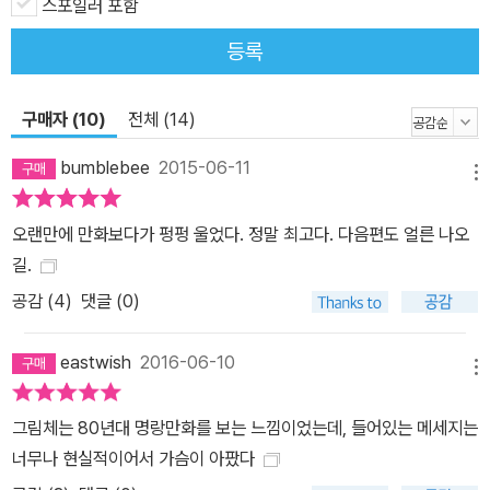
스포일러 포함
을 차려주시고 맛있는 음식을 정성스레 요리해주신 어머니를 회상하
등록
며 마당 씨는 자신이 직접 길러낸 배추와 무로 김장을 담그고 홀로 남
겨진 아버지를 애증과 함께 보듬고 살아가기로 한다. [언론사 리뷰] *
[당신의 리스트] 작가 신이현의 가족·음식에 관한 그래픽노블 5 ->
구매자 (10)
전체 (14)
기사 보러 가기 * <알자스의 맛> 도서 보러 가기
bumblebee
2015-06-11
메뉴
오랜만에 만화보다가 펑펑 울었다. 정말 최고다. 다음편도 얼른 나오
길.
공감 (
4
)
댓글 (0)
eastwish
2016-06-10
메뉴
그림체는 80년대 명랑만화를 보는 느낌이었는데, 들어있는 메세지는
너무나 현실적이어서 가슴이 아팠다