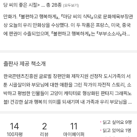
당 씨의 좋은 시절>
… 총 28종
(모두보기)
리고 정밀검사가 반복되는 생활 속에서 마당 씨는 이제 막 첫돌을 지
낸 아들과 사랑스런 아내와의 단란한 삶을 지키고자 분투한다.
만화가. 『불편하고 행복하게』, 『마당 씨의 식탁』으로 문화체육부장관
상 오늘의 우리 만화상을 수상했다. 이 두 작품은 프랑스, 미국, 중국
아버지에 대한 원망과 어머니의 따뜻한 품에 대한 기억이 뒤엉키는
에 판권이 수출되었으며, 『불편하고 행복하게』는 『부부소소사』라는
가운데 자신이 이룬 가정만큼은 단단한 울타리를 세우기 위해 한쪽을
제목으로 재출간되었다. 『마당 씨의 식탁』, 『마당 씨의 좋은 시절』,
외면해보려고도 하지만 늙으신 부모님에 대한 애잔한 마음은 어쩔 수
『마당 씨의 가족 앨범』으로 구성된 <마당 씨> 시리즈 3부작은 고양
가 없다. 어머니가 돌아가신 후 회한과 자책을 가슴 한편에 간직한 채
이로 형상화한 ‘마당 씨’라는 캐릭터를 통해 작가의 자전적인 이야기
출판사 제공 책소개
늘 따뜻한 밥상을 차려주시고 맛있는 음식을 정성스레 요리해주신 어
를 전달한다. 건강한 삶과 행복, 가족의 의미, 나아가 우리네 인생을
머니를 회상하며 마당 씨는 자신이 직접 길러낸 배추와 무로 김장을
한국콘텐츠진흥원 글로벌 장편만화 제작지원 선정작 도시가족의 서
돌아보게 하는 작품이자, 한국콘텐츠진흥원 글로벌 장편만화 제작지
담그고 홀로 남겨진 아버지를 애증과 함께 보듬고 살아가기로 한다.
툰 시골살이와 부모님에 대한 애환을 그린 작가의 자전적 스토리, 소
원 선정작이다.
박하고 평범한 인물들이 고양이 캐릭터로 형상화된 판타지 그래픽노
블! 건강한 삶과 행복의 의미를 되새기며 내 가족과 우리 부모님을 돌
아보게 한다. 총 3부작으로 기획된 글로벌 장편만화 『마당 씨의 식
탁』 1권이 출간되었다. 참신한 기획과 탄탄한 스토리가 돋보이는 가
읽고 싶어요 9명
14
2
11
운데 인물들이 고양이 캐릭터로 형상화됨으로써 판타지 드라마의 특
읽고 있어요 1명
100자평
리뷰
마이페이퍼
징을 띠고 있다. 프랑스에서 이미 출간된 바 있고 미국에서도 곧 출간