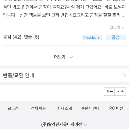
지 못하지만, 저는｀백년동안의 고독｀이 어떻게 시작되고 완성되었
이 뿌예진다 밥알을 말아서 입술로 먹으면 왠지 미안하고 괜스
는지를 알게 된것만으로도 만족스러웠습니다. 욕심 같아서는 ｀백년
레 고맙다 미역을 그냥 잘라서 맨물에 오이채에 맨 소금 간,
동안의 고독｀이 그래픽 노블로 만들어주었으면 좋겠어요. ㅎㅎ '백
싱거우니, 그래서 식염 식초 그거 좋다, 암 것도 안 들어간 투명이
년 동안의 고독'을 발표한후, 자신을 알아보는 독자들로부터 기립박
좋다 미역은 또 물과 어울려 노니, 맑아 이때는 업소용 레시피도
더보기
수를 받았을때, 읽는 저도 같이 뭉클해졌어요. 처음 '백년 동안의 고
용서 된다 바다 소식 바다 소식 바다 소식 미끌거리는 미역과 사
공감 (
42
)
댓글 (6)
독'을 접했을때의 충격이 아직도 잊혀지지 않은데, 다시 읽으면 그때
각거리는 오이와 찡기는 밥알이면 소식도 좋다 다시마야 제 물
의 그 순간이 다시 찾아올지 궁금해지네요. '우리나비'에서 출간하
을 다 뺐으니 불어 미끌거리는 것 입천장에 붙어도 이쁜 미역 신
더보기
는 만화책들이 요즘 그래픽 노블 형식을 띄고 있어서 좋아요. 만화를
맛마저 맑은 냉국 미역만 보면 몸도 마음도, 멱 감듯 해산 한 듯,
읽는데, 마치 글을 읽는 느낌이 든다고 할까요. 그리고 왠지 만화는 아
다, 풀린다 (P.26 ) 밥에는 색이 있다 물드는 것처럼
이들이 보는것 같고, 그래픽 노블은 어른들이 읽는 만화 같아서 좀 당
무서운 게 없다 김칫국물, 스며버린다 희미해질 뿐 안 지워진
반품/교환 안내
당하게 보는거 같습니다.^^;; '불편하고 행복하게'는 작가의 자전적
다 나갔던 김치에 국물을 붓고 새 걸 얹어도 층이 진다 밥물이
삶이 담긴 현실속의 귀촌생활을 보며 일상의 행복이 그냥 얻어지지
라는 게 있다 밥은 색을 넘어 어떤 기운까지 빨아들인다 숟갈 젓
않는것이라는 것을 깨닫게 됩니다. 초반에 너무 힘들어하던 저자가
가락을 넘어 입술지문까지 묻어난다 나갔던 밥에 밥을 얹으면
마음의 짐을 덜어내고 회복되는 과정에서 뭉클했어요. 한편으로는 정
공구리 친 것 같다고 충고하는 친구가 있다 밥에는 마음이라는 게
로그인
전체 메뉴
회사 소개
출판사 안내
PC 버전
말 귀촌이 쉽지만은 않구나...를 느끼며, 쉽게 나이가 들면 '시골에서
있다 덜어 먹는 마음, '손대지 않은 거거든요' 설명하는 마음
살거야'라고 말을 못 꺼내겠어요. 마당씨의 식탁｀전에 읽어보면 더
물들지 않은 밥은 못 버리겠다는 마음이 있다 밥풀 때만큼은 착해
(주)알라딘커뮤니케이션