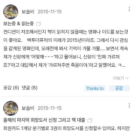
졌어요. 함께 받았던 토베 얀손의 엽서 - 차마 편지를 쓸쑤가 없어
을지도 모르겠습니다. 혼자만 책을 읽었더라면 그냥 지나쳤을것을,
요... ^^ 소장하고 있으면 멋진 어린왕자 팝업북이예요. 책을 펼치
제가 좋아하는 분들이 이 책을 읽고 좋았다는 글들을 읽으면서.... 그
보슬비
2015-11-15
메뉴
면 뱀의 머리가 올라가고 접으면 내려가요.. 워낙 내용이 좋은데, 책속
리고 예전에 편지글로 되었던 '채링크로스 84번지'를 재미있게 읽어
보는중 & 읽는중
의 그림도 참 이뻐요. 팝업북이 그 그림의 장점을 잘 살려주었어요.
서 읽기로 결심을 했답니다. '선생님, 요즘은 어떠하십니까'는 '채링크
컨디션이 저조해서인지 책이 읽히지 않을때는 영화나 미드를 보는것
'어린왕자'를 컬렉션 하시는 분이라면 이 책 절대 놓치지 마세요~~
로스'에서 느껴졌던, 발랄함과는 달리 진중한 느낌이 드는데, 그 느낌
이 좋아요. 백투더퓨처의 미래가 2015년이라죠. 그래서 다시 관심
도 좋았어요. 그리고 읽다보니 제가 재미있게 읽었던 책들이 '권정생
을 같게된 영화인데, 오래전에 봐서 기억이 가물 가물.... 보면서 계속
선생님'의 책이었다는것을 알았답니다.^^;; 가끔은 책이 너무 유명하
제가 신랑에게 '어떻해~~~'하고 물어보니, 신랑이 '진짜 가르쳐
다보니 작가보다 책 이름만 기억할때가 있었는데, '권정생'님도 그런
죠?'라고 대답해서 제가 '가르쳐주면 죽음이야.'라고 말했어요. ㅋ
경우였어요. 몰라뵈서 죄송합니다.~~ ^^ 더 이상 외롭지 않다고 느
ㅋ 진짜 답을 원하지도 않으면서 영화보면서 계속 질문을 해대서 신
끼게 해주는 친구. 그런 친구가 있으면 좋겠다 생각하면서도, 반대로
더보기
랑이 아직도 적응이 안된데요. 30년전의 영화인데 촌스러운것을 감
제가 그런 친구가 되어주면 좋겠다는 생각을 해보았습니다. 종교
공감 (
6
)
댓글 (8)
안하더라도 아이디어가 좋아서 깨알같은 재미가 있었습니다. 신랑
를 떠나서 이철수님의 목판화와 글이 좋았어요~. 멋진 술방. 술방
이 혼자 보다가 제가 좋아할 영화라며 그대로 '멈춤'하고 같이 봤어요.
이 필요없는 멋진 나라가 되면 좋지만.. 자꾸 술방을 찾게 하는 나쁜
^^;;초반에 '으.....웩' 거리며 봤는데, 중간에는 너무 착해(?)져서 살짝
보슬비
2015-11-15
메뉴
나라. 요리책이었어도 읽었을테지만, 요리책이 아닌 이연복 요리사
지루한 점이 있었어요. 용두사미격이지만, 그래도 독특한 좀비물과
의 요리 인생을 이야기해서 더 좋았던 책이예요. 저도 짜장면, 짬뽕,
올해의 마지막 희망도서 신청 그리고 책 대출
좋아하는 배우들의 등장이 반가웠습니다. 둘째 조카 추천으로 본 영
탕수육, 양장피, 동파육, 해물누룽지탕, 깐풍기, 칠리새우등을 집에서
회원카드 1개당 분기별로 3권의 희망도서를 신청할수 있어요. 하지만
화. 슈퍼배드 함께 보고 미니언즈 캐릭터들이 귀엽다 생각했는데, 미