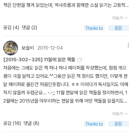
의 평화를 찾게 되어 얼마나 다행인지 모릅니다. 책 옆면을 잘펼
책은 단편을 챙겨 읽었는데, 역사흐름과 함께한 소설 읽기는 고등학
치면 엄마의 웃음을 볼수 있어 좋아요. 언제나 그리운 엄마의 맛~~
교 국어 시간을 떠올리게도 했어요. 역시나 책읽기는 학교와 시험이
그림만 다시 봐도 울컥합니다. 웃기는 일이 아닌데도 그렇게 웃을
더보기
라는 틀을 벗어나야 한다는 걸 확인했습니다. 새로운 작가를 만나는
수 있었던건 서로가 사랑하고 행복했기 때문... 너무 당연하게 여겼던
공감 (
4
)
댓글 (2)
즐거움도 맛본 한 해였습니다. 너도나도 칭찬하는 황정은 작가를, 저
것들이 당연하지 않았다는 사실을 깨닫는 순간, 세상은 달리 볼수 있
도 사랑하게 되었고요, 가즈오 이시구로 작가는 행복한 독서 시간을
을까요? 망가뜨려서라도 가지고 싶은 그릇된 욕망이 드러나는 대
제게 만들어 주었습니다. 가즈오 이시구로 정말 멋진 작가에요. 서재
보슬비
2015-12-04
메뉴
목이예요. 아무래도 체코의 대표 맥주은 '필스너'를 만나니 반가웠
이웃분들께 아끼지 않고(?) 추천합니다. 올해는 여성 독자의 시선을
어요. 한국에도 수입되어 현지보다는 비싸지만 마실수 있다는것만으
[2015-302~325] 11월에 읽은 책들
전보다 더 자각하게 되도록 도운 책을 많이 만났습니다. 매일 매일 배
로도 좋습니다. 다양한 생맥주~~~ 부럽~ 여름엔 맥주. 요즘 저는
처음에는 그래도 읽은 책 하나 하나 페이퍼를 작성했는데, 점점 게으
우고 생각하고 달라지고 싶어요. 독서목록을 정리하고 보니 재미있게
기네스만 마시고 있어요. 딱 한캔이 적당. 저런 풍경 앞에서는 모든
름이 극을 달하고 있어요.^^그동안 읽은 책 정리도 했지만, 이렇게 한
즐겁게 (가끔은 울면서도) 읽은 책들이 많네요. 누가 뭐래도 제가 좋
술이 다 어울릴듯~~ 이 책을 읽은후 마구 정리했었는데, 그후로 6
달 페이퍼로 올린건 처음인듯합니다. ㅎㅎ 이러다가 독서일지도 아예
아서 읽고 있어요. 내년에도 계속 읽어 가려고요.... 올해의 고전
개월이 지난 지금 다시 빈 자리는 버릴 물건으로 채워지는것 같아요.
적지 않을까 두렵군요... -.-;; 11월 한달에 읽은 책들을 정리하면서, 1
올해의 책 올해의 만화 책 올해의
^^;; 이런 나태한 마음을 다시 바로 잡고 다시 정리 들어갑니다. ㅋㅋ
2월에는 2015년을 마무리하는 한달을 위해 어떤 책들을 읽을지도
어린이 책
'우리집엔 아무것도 없어'는 버리기에 대해서 이야기한다면, '어느 멋
생각해보게 되네요. 나에게 온 편지가 아닌 다른이가 쓴 편지를 읽
더보기
진날'은 내가 가지고 있는 소중한것들에 대한 이야기. 코바늘 뜨기로
는 다는것은 왠지 재미없게 느껴져요. 그리고 제가 부끄럽게도 '이오
공감 (
16
)
댓글 (8)
만든 냄비 집개를 퀼트처럼 이어 붙이기해서 이불을 만든것이 참 멋
덕'선생님과 '권정생' 선생님을 모르는것도 평소였더라면 그냥 지나쳤