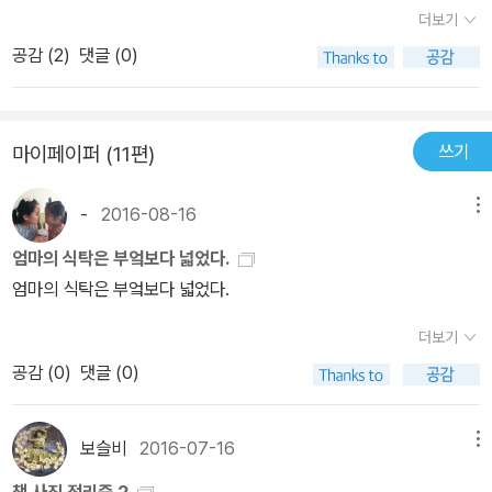
셨지만)아버지는 고관절 수술을 받고도 수술 직후부터 연거푸 술을
더보기
마셔대는 통에 제대로 걷지도 못 하시고, 돈이 없어 서울에서 구할 수
공감 (
2
)
댓글 (0)
있는 집이란 지하셋방뿐.아버지야 그렇다고 하지만, 어머니를 그곳에
두는 게 마음 아픈 아들.아들도 돈이 없기는 매한가지.서울을 벗어나
경기도 한적한 마을에 자리를 잡았다.부모님을 주기적으로 가서 뵙고
쓰기
마이페이퍼 (11편)
오는데, 두 분 다 아프시고, 지하에 사는 것이 걱정된다 얘기를 하자,
천사같은 아내는 부모님을 모시자고 제안한다.세상 저렇게 착한 아내
-
2016-08-16
메뉴
가 없다!시아버지 자리가 매일 술만 푸고, 어머님께 험한 소리하는 걸
보고도 모실 생각을 하다니...하지만 작가는 모시는 것은 절대 안 된다
엄마의 식탁은 부엌보다 넓었다.
고 한다.본인이 밝게 지켜내려하는 자신의 세계와 아버지로 대표되는
엄마의 식탁은 부엌보다 넓었다.
그 옛날 어둠의 세계의 충돌은 있을 수 없는 일이라며.자신의 가족과
더보기
집에 선을 확실히 긋고 있는 것이 보였다.그런 그를 매정한 아들이라
고 할 수 있을까?아니, 난 못 하겠다.나같아도 저렇게 했을 것 같다.아
공감 (
0
)
댓글 (0)
니, 난 더 했을 수도 있지. 아버지를 그냥 안 봤을지도 모르겠다. 표지
와 제목만 보고는 따스하고 재미있는 새내기 부부의 이야기일 거라
보슬비
2016-07-16
메뉴
예상했는데, 실제 내용은 조금 무겁고 암울하다.그런데 그것이 현실