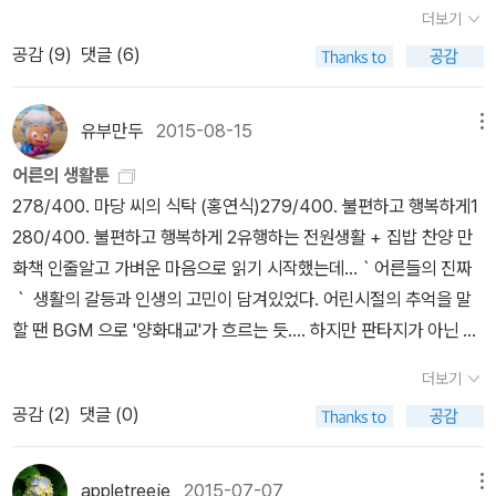
샤방한 책커버는 벗겨진채, 좀 칙칙해졌어요... -.-;; 그리고 '푸른 지
이 들긴합니다. 올해는 송년회도 있으니 아마도 내년을 기약해야할지
들. 희망도서 신청했더니 정기도서 구입한다고 해서 개인 희망도서
더보기
식'에서 나온 그래픽노블 평전. 도서관을 둘러보니, 특성화 책으로 책
도...^^ 책을 읽으면서 '이연복'님의 진정성이 느껴지는 글들이 많아
는 취소가 되어 대신 '롱워크' 신청했어요. 제가 신청하지 않아도 구
공감 (
9
)
댓글 (6)
대출은 안되지만 도서관에서만 볼수 있는 코너로 '그래픽 노블'들이
서 좋았어요. 그 마음 끝까지 변치 마셨으면 좋겠어요.아참! 그리고
입할것 같지만....새 책을 읽을수 있다는 이유로 스티븐킹의 '롱워크'
있더라구요. 주말엔 사람들이 많아서 많이 살펴보지는 못했고, 주중
이번에 짜짱라면 출시하셨던데, 먹어보니 정말 맛있었어요. ^^ 김
신청을 신청했습니다..^^ 그리고 책 대출. 요즘 책이 잘 읽히지 않아
에 다시 들러서 도서관에서 봐야할것 같아요. 거기거 살짝 살펴보고
형경님의 책은 이번에 처음 읽었답니다. 처음에는 그저 '독서모임'에
유부만두
2015-08-15
메뉴
서 그냥 빈둥거리고 있었는데, 도서관에서 '희망도서도착'문자를 받고
마음에 들었던 '백호' 수묵화 그림들이 무척 멋졌어요. 그래서 검색
관한 책인줄 알았는데, 독서모임을 통한 심리치료에 대한 이야기를
책 대출했어요. 읽고 싶었던 책들이니 책을 보면 다시 읽고 싶은 마음
어른의 생활툰
하니 다른 도서관에 있어서 책배달 신청해두었습니다. 책 대출하면서
다루어서 당황했었답니다. 그녀가 독서 모임을 통해 사람간의 관계에
이 새록 새록 생길까요? 책 표지봐도 감성 돋는 책들.. 그림책
278/400. 마당 씨의 식탁 (홍연식)279/400. 불편하고 행복하게1
우연히 마주친 얼굴. 처음에는 '어! 익숙한 얼굴인데...'하고 생각했다
대해서 이야기 할때, 모든 글들이 마음에 들었던것은 아니었어요.그
들 요리책들... 살짝 살펴보니 1인분 프렌치 요리가 마음에 듭니
280/400. 불편하고 행복하게 2유행하는 전원생활 + 집밥 찬양 만
가, 떠올려보니 친정집 근처 도서관에 있는 도서관장님. 업무차 오셨
런데, 저의 마음과 같이 상대방에게 오픈 마인드를 보이지 않고, 얼마
다.
화책 인줄알고 가벼운 마음으로 읽기 시작했는데...｀어른들의 진짜
다가 거이 2~3년만에 마주친것 같아요.^^ 두번째 눈 맞출때 인사를
나 잘하나보자..라고 상대방을 평가하듯이 바라본다면 자신의 마음을
｀ 생활의 갈등과 인생의 고민이 담겨있었다. 어린시절의 추억을 말
나누었답니다. 저만 기억하면 어쩌나...했는데, 다행이 기억해주시고,
치유하지 못한다고 말할때 조금 뜨끔했답니다. ^^;; 그래서, 완전히는
할 땐 BGM 으로 '양화대교'가 흐르는 듯.... 하지만 판타지가 아닌 ｀
이곳 도서관 이용하느냐며, 여전히 책 많이 읽으시는구나..하셔서 기
아니지만, 다시 열린 마음으로 읽기 시작했어요. 그래서인지 모르지
리얼 다크｀ 하루하루의 성실한 삶이 보인다. 홍연식 작가의 솔직하
분 좋았어요. 사실 '지금이 더 젊어진것 같다'다는 말씀에 ㅎㅎ 칭찬에
만, 그동안 제가 의문을 품었던 독서의 방향이나 독서를 통해 얻는 인
더보기
고 우직한 태도에 감탄했다. 억지 감동은 하나도 없다. 홍작가의 부인
약한 뇨자예요~~ ^^;; 11월 희망도서로 신청한 책들. 조카랑 읽으
간관계등에 관한 생각에 대한 답을 찾은것이 좋았습니다. 저는 김형
공감 (
2
)
댓글 (0)
이민희 그림책 작가 이야기도 나오는데, 찾아 읽어보고싶다.
면 재미있을것 같아서 신청. 숲노래님께서 이번에 출간한 책이예
경님의 책을 이책을 통해 처음 읽었지만, 이 책 보다 평이 좋은 다른
요. 이 책 있는줄 알았는데, 없어서 신청. 하이드님 덕분에 자꾸 꽃
책이 있더군요. 기회가 되면 그 책도 찾아 읽어볼 예정이예요. 그래
appletreeje
2015-07-07
메뉴