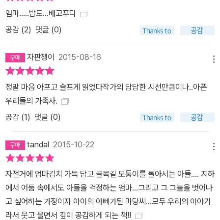
엄마.....밥도...배고푸다
공감 (
2
)
댓글 (0)
자판쟁이
2015-08-16
메뉴
정말 마음 아프고 슬프게 읽었다작가의 담담한 시선만큼이나..아픈
우리들의 가족사.
공감 (
1
)
댓글 (0)
tandal
2015-10-22
메뉴
자전거에 엄마김치 가득 담고 골목길 모퉁이를 돌아서는 아들.... 지하
에서 어둠 속에서도 아들을 걱정하는 엄마...그리고 그 그늘을 벗어나
고 싶어하는 가장이자 아이의 아빠가된 마당씨...모두 우리의 이야기
라서 웃고 울면서 깊이 공감하게 되는 책!!