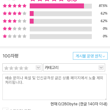
거를 반추하고 동시에 희망찬 미래를 설계하는 등의 소소한 이야기들
87.5%
이 현장감 있게 또 유머를 잃지 않는 분위기 속에서 펼쳐진다. 지키고
6.2%
싶은 나만의 세계와 부모님에 대한 애환이 바탕을 이루고 있지만 우
6.2%
리 모두로 하여금 병들고 나약해진 부모님을 한 번쯤 돌아보게 만드
0%
는 작품이다. 세대를 막론하고 가족과 엄마의 밥상을 그리워하게 한
0%
다. “얼른 집에 가서 어머니 해주시는 밥 먹고 싶어요…” 마당 씨 가족
은 한겨울에 텃밭이 딸린 한적한 시골집으로 이사와 새로운 보금자리
를 튼다. 봄이 되어 텃밭에서 일궈낸 작물로 식탁을 차려내는 기쁨을
100자평
게시물 운영 원칙
누리는 한편으로 부모님의 병환을 살피느라 정신적 여유가 없다. 부
카테고리
모님의 연이은 외래진료와 정기검진, 몇 차례의 입원 그리고 정밀검
사가 반복되는 생활 속에서 마당 씨는 이제 막 첫돌을 지낸 아들과 사
랑스런 아내와의 단란한 삶을 지키고자 분투한다. 아버지에 대한 원
망과 어머니의 따뜻한 품에 대한 기억이 뒤엉키는 가운데 자신이 이
룬 가정만큼은 단단한 울타리를 세우기 위해 한쪽을 외면해보려고도
하지만 늙으신 부모님에 대한 애잔한 마음은 어쩔 수가 없다. 어머니
현재
0
/280byte (한글 140자 이내)
가 돌아가신 후 회한과 자책을 가슴 한편에 간직한 채 늘 따뜻한 밥상