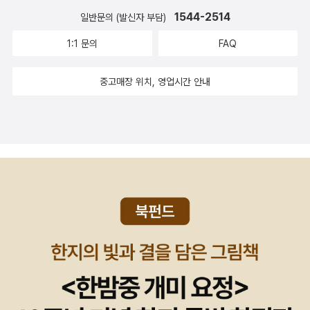
좋을것 같습니다. 마당씨네 이야기가 계속 출간되기를 응원합니다.
지는 손이 있다 밥장사하는 마누라 밥 버리게 하는데, 십년이 걸렸
1544-2514
일반문의 (발신자 부담)
도서관에 책 대출하러 갔다가, 제가 이용하는 도서관에 만화책만을
다고 흥분하는 친구가 있다 그 진심을 듣고도 밥을 못 버리는
꽂아둔 '특성화된 서재'를 발견하고 어떤 책들이 있는지 살펴보았답니
엉거주춤한 마음이 있다 버리고 우는 마음이 있다 돌아온 밥공
1:1 문의
FAQ
다. 일반책들에 비해 쉽게 훼손이 되어 관리하기 힘들어 도서관에 만
기를 보면 사람들이 보인다 그 사람이 보인다 (P.43
화책은 구비를 안해서 아쉬웠는데, 대출은 못하더라도 이렇게 도서관
) 국숫집에 가는 사람들 혼자 먹어도 좋은 게 국
중고매장 위치, 영업시간 안내
에서 만화책을 볼수 있다는것이 참 좋았어요. 그리고 '백호'는 그렇게
수다 상심한 사람들은 국수집에 간다 불려, 국수를 먹는다 울
해서 만나게 된 책이랍니다. 글 한자 없이 오직 그림만으로 강력한 카
기를 국수처럼 운다 한 가닥 국수의 무게를 다 울어야 먹는 게 끝난
리스마를 뿜은 그림책이랍니다. 처음에는 습관적으로 왼쪽에서 오른
다 사랑할 땐 국수가 불어터져도 상관없지 만 이별할 땐 불려서 먹
쪽으로 페이지를 넘겨 읽었는데, 나중에 보니깐 이 책은 일본 만화처
는다 국수 대접에 대고 제 얼굴 을 보는, 조심히 들어 올려진 면발
럼 오른쪽에서 왼쪽으로 넘겨야하는 책이더라구요. ^^;; 그런데 뒤에
처럼 어깨가 흔들린다 목이 젓가락처럼 긴 사람들, 국수를 좋아한
서 읽어도 크게 내용이 이상하게 보이지 않아서, 저는 뒤->앞, 앞->
다 국수 같은 사랑을 한다 각각인 젓가락이 국수에 돌돌 말려 하나
뒤 순서로 두번 읽었습니다. ㅎㅎ 멋진 수묵화 그래픽노블로, 한국적
가 되듯 양념 국수를 마는 입들은 입맞춤을 닮았다 멸치국 수를
인 그림으로 이렇게 멋진 만화를 만들수 있다는 것을 알려준 만화였
먹다가 애인이 먹는 비빔국수를 매지매지 말기도 하고, 섞어서 먹
어요. 반려동물들의 반란? '칼데콧 컬렉션'이라는 제목을 보고, 그
는다 불거나 말거나 할 말은 사리처럼 길고 바라보는 눈길은 면발
동안 '칼데콧' 수상작들을 모은 책인줄 알았어요. 종종 수상작품들을
처럼 엉켜 있다 막 시작한 사 랑은 방금 삶은 면과 같아서 가위를
재미있게 보았던터라 궁금했는데, 가격이 만만치 않아서 도서관에 희
대야 할 정도의 탄 력을 갖는다 국수는 그래서 잔치국수다 (라면을