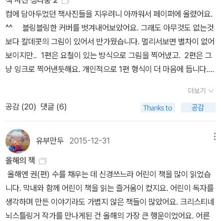
책 사진 정리중 2
이다.누구나 반짝거리고 꽃같은 삶을 살아가고 있지 않은 것이 세상
컴에 담아두었던 책사진들을 지우려니 아까워서 페이퍼에 올렸어요.
이라는 씁쓸한 사실을 직시하게 해준다.
^^ 블링블링한 커버를 벗겨내어보았어요. 그래도 아무것도 없는것
보다 칼데콧의 그림이 있어서 반가웠습니다. 멀리서보면 별차이 없어
보이지만.. 1편은 요철이 있는 방식으로 그림을 찍어냈고. 2편은 그
냥 잉크로 찍어낸듯해요. 개인적으로 1편 형식이 더 마음에 듭니다. ^
^ 자화상을 그리는 장면이 반복되고 그리고 렘브란트가 사라지고
더보기
그의 자화상만 남는 마지막 장면이...너무나 인상 깊게 남았습니
공감 (
20
)
댓글 (6)
다. 책 뒷편에 책속 내용에 인용된 원본 그림과 제목이 함께 소개되어
있어서 비교해보는것도 좋아요. 추운 겨울밤을 보여준 장면에 웃
음이 났어요. 강아지가 마시는 물이 꽁꽁 얼고, 추위에 상대의 온기로
유부만두
2015-12-31
메뉴
겨울을 버티는 고양이들을 보면서 짠하기도 했고요. 웃음으로 겨울의
올해의 책
시골 생활이 쉽지 않다는 것을 보여주었지만, 실제 작가가 얼마나 현
올해엔 권(편) 수를 채우는 데 신경쓰느라 어린이 책을 많이 읽었습
실과 이상의 괴리에 고통을 받고 있는지가 느껴졌습니다. 하지만 온
니다. 막내와 함께 어린이 책을 읽는 즐거움이 컸지요. 어린이 독자를
세상을 뒤덮은 아름다운 겨울산을 바라보며, 자신이 진짜로 원했던
생각하며 만든 이야기라도 가볍지 않은 책들이 많았어요. 크리스티네
삶에 대해서 다시 한번 생각하고 고민했던 해답을 얻게 되면서 마음
뇌스틀링거 작가를 만나게된 건 올해의 가장 큰 행운이었어요. 어른