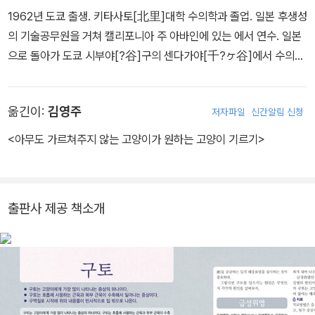
정상 행동은 어떤 것이며 각각의 행동을 하는 이유는 무엇이고 그 의
1962년 도쿄 출생. 키타사토[北里]대학 수의학과 졸업. 일본 후생성
미는 무엇인지 설명하여 고양이 행동에 대한 궁금증을 풀어주고 있
의 기술공무원을 거쳐 캘리포니아 주 아바인에 있는
에서 연수. 일본
다.
으로 돌아가 도쿄 시부야[?谷]구의 센다가야[千?ヶ谷]에서 수의사
이며 동화작가인 남편과 함께 ‘고양이 전문병원’인
을 운영하고 있다.
현재 NPO법인 <도쿄 생활동물연구소> 이사장으로 일하면서 NHK
옮긴이:
김영주
저자파일
신간알림 신청
학원 신주쿠 오픈스쿨에서 강의하고 있으며, 고양이의 생활 향상을
위해 활발하게 활동하고 있다. 주요 저서로 『0세에서 2세까지의 고양
<아무도 가르쳐주지 않는 고양이가 원하는 고양이 기르기>
이 기르기 』, 『통쾌! 고양이학』, 『사랑하는 고양이와 함께 살기』, 『고
양이와 더 즐겁게 사는 책 』, 『나는 고양이병원의 수의사』 등이 있다.
출판사 제공 책소개