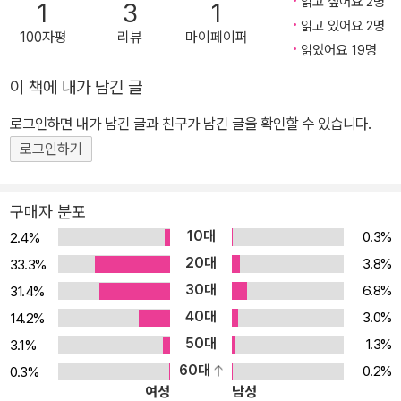
읽고 싶어요 2명
1
3
1
나쳐버리기 쉽습니다. 그러나 이 경우에도 고양이의 몸 어딘가가 안
읽고 있어요 2명
100자평
리뷰
마이페이퍼
좋아서 혼자 이겨내고 있는 중일 수 있습니다. 따라서 그렇게 시간을
읽었어요 19명
보내다 병이 깊어지기 전에 늘 주의 깊게 살펴보아 병에 걸리지 않도
이 책에 내가 남긴 글
록 미리 예방하고 좀 더 빨리 치료를 시작해야 합니다. 고양이 전문 수
의사가 알려주는 고양이 건강 백서! 이 책은 애완동물 의료선진국인
로그인하면 내가 남긴 글과 친구가 남긴 글을 확인할 수 있습니다.
미국의 고양이 전문병원에서 수의사 연수를 한 뒤 일본에서 고양이
로그인하기
전문병원을 운영하는 저자가 고양이 애호가들을 위해 자신의 전문지
식과 경험을 바탕으로 자세하게 기록한 ‘고양이 의학서’입니다. 고양
구매자 분포
이 몸에 이상이 생겼을 때 병원에 가기 전에 먼저 증세와 병명으로 찾
10대
0.3%
2.4%
아보면 그 원인과 진단 및 치료법까지 쉽게 알 수 있습니다. 예를 들어
20대
3.8%
33.3%
고양이가 구토를 하는 경우에 위염, 위종양, 변비, 이물질 섭취, 중독
30대
6.8%
31.4%
등을 생각해볼 수 있으며, 각각의 경우의 원인과 증상은 무엇이며 치
40대
료법은 무엇인지 자세히 알려줍니다. 그 밖에 3대 고양이성인병인 당
3.0%
14.2%
뇨병, 심부전, 지방간과 3대 고양이노령병인 암, 만성신부전, 구강 내
50대
1.3%
3.1%
질환에 대해서도 집중적으로 알아봅니다. 그러나 고양이를 건강하게
60대
0.2%
0.3%
여성
남성
돌보기 위해 무엇보다 중요한 것은 고양이에 대해 잘 알아 고양이의