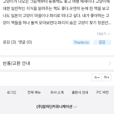
고양이가 나오는 그림책부터 동화책도 좋고 여행 에세이나 고양이에
대한 일반적인 지식을 알려주는 책도 좋다.우연히 눈에 띈 책을 보고
나도 일본의 고양이 마을이나 파리로 떠나고 싶다. 내가 좋아하는 고
양이 책들을 하나 둘씩 모아보련다.파리의 숨은 고양이 찾기 장원선
지음 / 랜덤하우스코리아 / 2010년 2월고양이, 만나러 갑니다 고경
더보기
원 지음 / 아트북스 / 2010년 1월고양이를 기르기 위한 여러 책들도
공감 (
3
)
댓글 (0)
많다. 그 중에서 내가 읽고 싶은 책을 골라보았다. 고양이 탐구생활과
고양이 질병사전은 고양이를 기를 때 꼭 필요한 책이 될 것 같다.역사
상 가장 영향력 있는 고양이 100 샘 스톨 지음, 공민희 옮김 / 보누스
반품/교환 안내
/ 2010년 1월 고양이 탐구생활 가토 요시코 지음, 정영희 옮김 / 랜
덤하우스코리아 / 2009년 12월증세와 병명으로 알아보는 고양이 질
병사전 난부 미카 지음, 김영주 옮김 / 동학사 / 2009년 12월나는 고
양이로소이다 나쓰메 소세키 지음, 김난주 옮김 / 열린책들 / 2009
로그인
전체 메뉴
회사 소개
출판사 안내
PC 버전
년 12월귀여운 고양이를 만날 수 있는 멋진 그림책 동화책도 있는 것
이다.고양이 스플랫 시리즈 세트 - 전3권 롭 스코튼 지음, 이정아 옮
(주)알라딘커뮤니케이션
김 / 살림어린이 / 2009년 11월 우리 삼촌 앤디 워홀의 고양이들 제