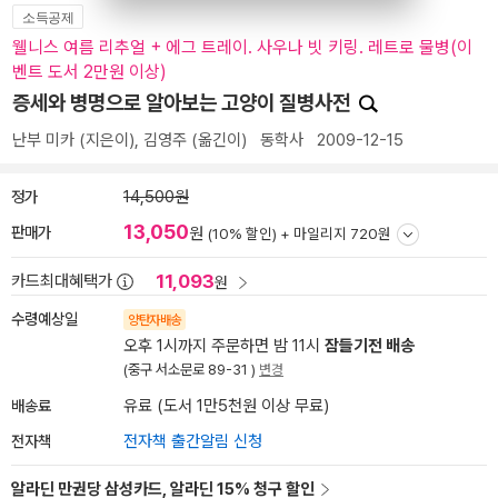
소득공제
웰니스 여름 리추얼 + 에그 트레이. 사우나 빗 키링. 레트로 물병(이
벤트 도서 2만원 이상)
증세와 병명으로 알아보는 고양이 질병사전
난부 미카
(지은이),
김영주
(옮긴이)
동학사
2009-12-15
정가
14,500원
13,050
판매가
원
(10% 할인) +
마일리지 720원
11,093
카드최대혜택가
원
수령예상일
양탄자배송
오후 1시까지 주문하면 밤 11시
잠들기전 배송
(중구 서소문로 89-31 )
변경
배송료
유료 (도서 1만5천원 이상 무료)
전자책
전자책 출간알림 신청
알라딘 만권당 삼성카드, 알라딘 15% 청구 할인