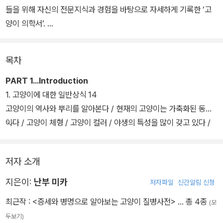
들을 위해 자신의 전문지식과 경험을 바탕으로 자세하게 기록한 ‘고
양이 의학서’.
고양이 몸에 이상이 생겼을 때 병원에 가기 전에 먼저 증세와 병명으
목차
로 찾아보면 그 원인과 진단 및 치료법까지 쉽게 알 수 있다. 예를 들
어 고양이가 구토를 하는 경우에 위염, 위종양, 변비, 이물질 섭취, 중
PART 1...Introduction
독 등을 생각해볼 수 있으며, 각각의 경우의 원인과 증상은 무엇이며
1. 고양이에 대한 일반상식 14
치료법은 무엇인지 자세히 알려준다.
고양이의 역사와 뿌리를 알아본다 / 현재의 고양이는 가축화된 동물
이다 / 고양이 체형 / 고양이 컬러 / 야생의 특성을 많이 갖고 있다 /
그 밖에 3대 고양이성인병인 당뇨병, 심부전, 지방간과 3대 고양이노
사람과 함께 살 수 있는 유일한 육식동물이다 / 고양이 품종과 동물종
령병인 암, 만성신부전, 구강 내 질환에 대해서도 집중적으로 알아다.
의 차이 / 고양이의 번식 실태
저자 소개
그러나 고양이를 건강하게 돌보기 위해 무엇보다 중요한 것은 고양이
지은이:
난부 미카
저자파일
신간알림 신청
에 대해 잘 알아 고양이의 몸에 이상이 있을 때 가능한 한 빨리 알아차
최근작 :
<증세와 병명으로 알아보는 고양이 질병사전>
… 총 4종
(모
려 적절한 치료를 해주는 것이다. 그래서 이 책에서는 고양이를 보다
두보기)
잘 이해할 수 있도록 고양이란 어떤 특징을 가진 동물인지 알아보고,