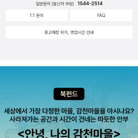
임스 워홀라 글. 그림. 한정신 옮김 / 바다어린이 / 2010년 2월고양
1544-2514
일반문의 (발신자 부담)
이가 나 대신 이상교 지음, 박성은 그림 / 창비(창작과비평사) / 200
1:1 문의
FAQ
9년 12월
중고매장 위치, 영업시간 안내