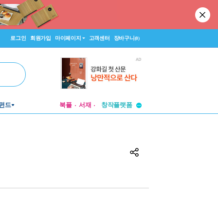
로그인
회원가입
마이페이지
고객센터
장바구니
(0)
투비컨티뉴드
창작플랫폼
펀드
북플
서재
투비컨티뉴드