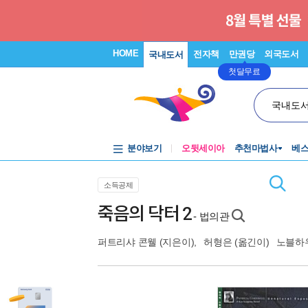
HOME
전자책
만권당
외국도서
국내도서
첫달무료
국내도
분야보기
오뒷세이아
추천마법사
베
소득공제
죽음의 닥터 2
- 법의관
퍼트리샤 콘웰
(지은이),
허형은
(옮긴이)
노블하