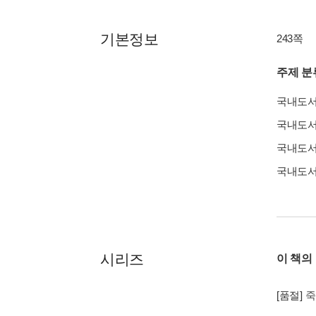
기본정보
243쪽
주제 분
국내도
국내도
국내도
국내도
시리즈
이 책의
[품절]
죽