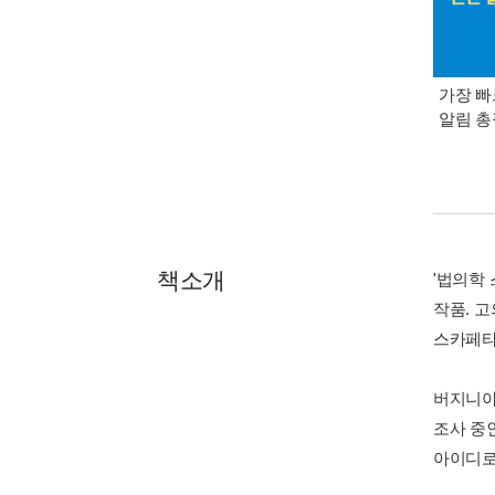
가장 빠
알림 
책소개
'법의학
작품. 
스카페타
버지니아
조사 중인
아이디로