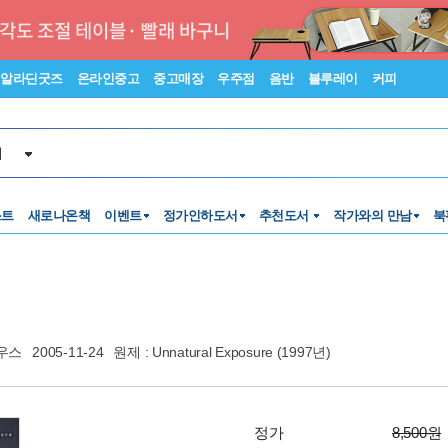
알라딘굿즈
온라인중고
중고매장
우주점
음반
블루레이
커피
서
스트
새로나온책
이벤트
정가인하도서
추천도서
작가와의 만남
북
우스
2005-11-24
원제 : Unnatural Exposure (1997년)
정가
8,500원