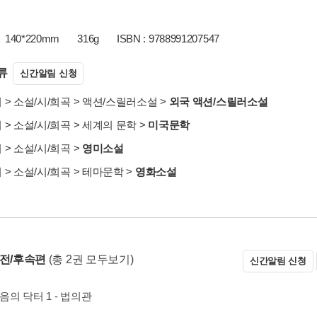
140*220mm
316g
ISBN : 9788991207547
류
신간알림 신청
서
>
소설/시/희곡
>
액션/스릴러소설
>
외국 액션/스릴러소설
서
>
소설/시/희곡
>
세계의 문학
>
미국문학
서
>
소설/시/희곡
>
영미소설
서
>
소설/시/희곡
>
테마문학
>
영화소설
 전/후속편
(총 2권 모두보기)
신간알림 신청
음의 닥터 1 - 법의관