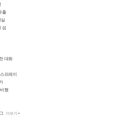
닥
 유출
현실
어 섬
상한 대화
타 스프레이
핑카
간 비행
로그
더보기