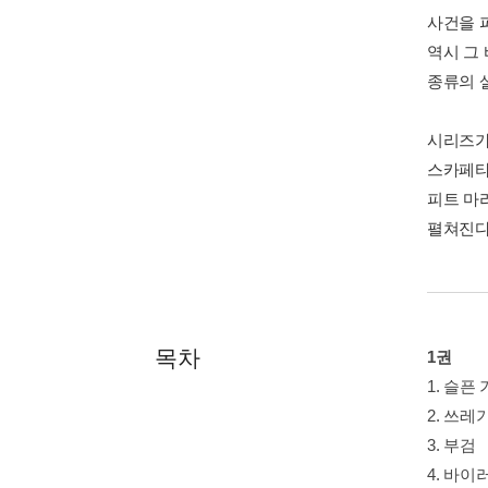
사건을 
역시 그
종류의 
시리즈가
스카페타
피트 마
펼쳐진다
목차
1권
1. 슬픈
2. 쓰레
3. 부검
4. 바이