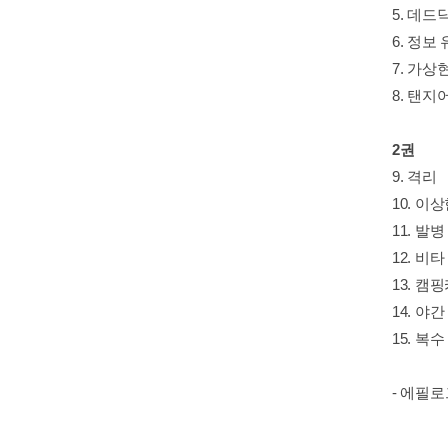
5. 데드
6. 정보
7. 가상
8. 탠지
2권
9. 격리
10. 이
11. 발병
12. 비
13. 캠
14. 야
15. 복수
- 에필