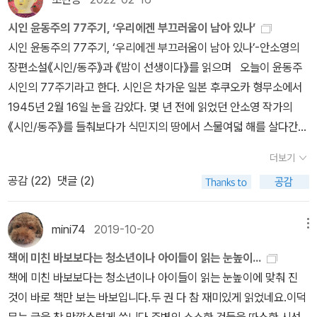
기 서술 속에서는 미래에 속한다. 과거와 현재와 미래는 서로 이어져
싶지 않은 것도 저절로 말하게 되는 것, 여기에 벗과의 진정한 사귐이
각자의 연행록과 <열하일기>, <북학의>, <발해고>, <의산문답> 등
있는 시간이듯이 과거의 인물과 우리는 연결되어있다. 구세대는 신세
시인 윤동주의 77주기, ‘우리에겐 부끄러움이 남아 있나’
있습니다. ' 라고 위로하고 의지하는 벗이 되어주고 있었기에 덜 절망
의 역작을 남긴다. 아직 그렇게 보기에는 채워져야 할 배경지식이 부
대와 맺어져있고 옛사고방식은 오늘날의 사고방식에 깊이 연관지어
시인 윤동주의 77주기, ‘우리에겐 부끄러움이 남아 있나’-안소영의
스러웠을 것이다. 그런 아픈 운명의 굴레 안에 있었기에 백성의 아픔
족했을 테다. 하지만, 자신의 친구관계를 돌아보고 이들의 관계가 진
져 있다. 서로 나눈다는 점이 중요한 것 같다. 나누지 않으면 이어질
장편소설《시인/동주》과 《밤이 선생이다》를 읽으며 오늘이 윤동주
을 이해했고 백성의 아픔을 알기에 실학자가 될 수 밖에 없었던 것일
정한 벗이라는 생각을 했다고, 나중에 커서 누군가에게 이런 벗이 되
수 있는 고리가 마련되지 않을 것 같다. 버려졌던 발해의 역사를 오랜
시인의 77주기라고 한다. 시인은 차가운 일본 후쿠오카 형무소에서
게다. 그나마 정조의 시대에 벼슬의 길로 들어서게 되었으니 그들의
어있었으면 좋겠다는 아이들의 글이 오래 마음에 남았다. “자! 이제
세월 찾아 모으고 <발해고>를 쓴 유득공을 비롯하여 녹색눈의 호걸
1945년 2월 16일 눈을 감았다. 몇 년 전에 읽었던 안소영 작가의
한 평생이 위로받지 않았을까. 버림받은 운명같았던 삶에서 자기의
이 책을 읽었으니 이 사람들이 쓴 책을 하나씩 읽어볼까?”하고 넌지
박제가 등 막연했던 인물들이 성격을 띄고 살아나오니만큼, 읽고 나
《시인/동주》를 들춰보다가 식민지의 땅에서 스물여덟 해를 살다간
존재를 인정받는 기쁨은 그들에게 너무나 큰 것이었을 것이다. 빛을
시 운을 뗀다. “지난번에 읽은 「양반전」과 「허생전」은 박지원의 글이
면 나이와 적서를 가리지 않고 진정한 벗을 삼은 이덕무의 지혜와 인
시인의 발자취를 다시 발견했다. 아이러니한 점은 그가 태어난 곳(중
보지 않아도 좋다. 버려진 물건처럼 이리저리 구르던 우리들의 삷도
니까, 이번에는 발해고 읽어보자.” 끄덕끄덕하는 아이들을 보면서 사
더보기
품이 전해져오기도 한다. 실학자들과 그 시대의 못다 이룬 혁신에 대
국 길림성 용정)과 눈을 감은 곳(일본의 형무소)이 한반도가 아니었
이제 쓰일 데가 있다는 것이 감격스럽기만 했다. 규장각 서고에 가득
실 내 안에는 아이들이 이 책을 읽어올 수 있을까 하는 의구심이 들었
공감 (
22
)
댓글 (2)
해 근거있는 상상력으로 쉽고 재미나게 풀어쓴 책이면서 지금 우리의
다는 것이다. 그의 생애를 떠올리면 무심한 이런 사실에도 안타까움
한 책들 속에서 좀벌레로 늙어 간다고 해도, 이 세상 어딘가에 나의 자
다. 『발해고』가 우리 역사연구에서 갖는 의의를 설명하고 헤어졌
미래까지도 생각해보게 하는 책이다. 책의 가장 뒷부분에서는 이 책
이 더한다. 《시인/동주》를 읽게 된 것은 저자의 다른 역사소설 《책
리가 있다면 기꺼이 받아들일 수 있었다. 뽀얗게 쌓인 먼지를 털어내
다. 다음 모임, 아이들은 읽긴 했으나 이해하지 못한 부분이 많았다고
에 나오는 인물과 책에 대해 가나다 순으로 간략히 정리를 해 놓아 참
만 보는 바보》(2005)를 읽고부터였다. 책을 너무나 사랑하여 ‘간서
mini74
2019-10-20
메뉴
고 세상의 빛을 향해 나온 책들처럼, 벗들과 나의 시대는 그렇게 새롭
했다. 읽어 온 게 어딘가! 대견하다. 이 책은 유득공과 『발해고』에 대
고하기에 괜찮다. 옛 서화집을 넘기듯 오른쪽 책장의 우측에 세로로
치’라는 별명을 스스로 짓고 또 그렇게 불리었던 이덕무. 그의 삶 또한
게 열리고 있었다. 좀벌레로 늙어가도 좋으니 인정받아 기쁘다는 조
한 저자의 상세한 설명으로 시작하고 있다. 발해고 본문에서도 「군고
책에 미친 바보보다는 청소년이나 아이들이 읽는 눈높이...
그려져 있는 삽화에서 은은한 묵향이 배어나온다.
내일을 기약하기 어려울 만큼 가난하고 힘겨운 나날들이었다. 사람과
선시대 책만보는 바보들이 일으킨 새로운 물결은 정조시대로만 끝난
(君考)」를 「발해의 역대 임금」으로 「신고(臣考)」를 「발해의 신하들」
책에 미친 바보보다는 청소년이나 아이들이 읽는 눈높이에 맞춰 진
자연을 부단히 사랑하고 긍정했던 그는 현실에서 너무나 무력했다.
게 아닐 것이다. 새로운 물결은 한 번 일어나기는 어렵지만 일단 새
로 「지리고(地理考)」를 「발해의 지리」와 같이 쉬운 말로 풀어서 설
것이 바로 책만 보는 바보입니다.두 권 다 참 재미있게 읽었네요.이덕
서자출신으로 오랫동안 관직을 얻을 기회도 없었다. 추운 겨울날 구
물결이 일고 나면 그 파장은 멀리, 그리고 오래 가는 법이므로 우리가
명해주고 있다. 친절하게 계보나 복식 등의 도표와 사진 그리고 지도
무는 글을 참 맛깔스럽게 씁니다.주변의 소소한 것들을 따스한 시선