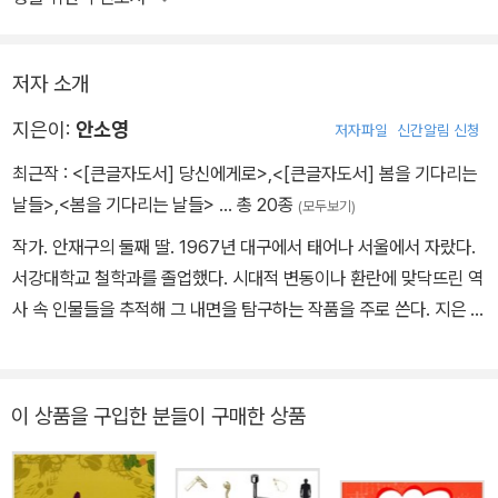
저자 소개
지은이:
안소영
저자파일
신간알림 신청
최근작 :
<[큰글자도서] 당신에게로>
,
<[큰글자도서] 봄을 기다리는
날들>
,
<봄을 기다리는 날들>
… 총 20종
(모두보기)
작가. 안재구의 둘째 딸. 1967년 대구에서 태어나 서울에서 자랐다.
서강대학교 철학과를 졸업했다. 시대적 변동이나 환란에 맞닥뜨린 역
사 속 인물들을 추적해 그 내면을 탐구하는 작품을 주로 쓴다. 지은 책
으로 『책만 보는 바보』 『다산의 아버님께』 『갑신년의 세 친구』 『시인
동주』 『마지막 문장』 『당신에게로』 등이 있다.
이 상품을 구입한 분들이 구매한 상품