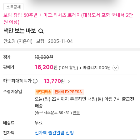
소득공제
보림 창립 50주년 + 머그.티셔츠.트레이(대상도서 포함 국내서 2만
원 이상)
책만 보는 바보
안소영
(지은이)
보림
2005-11-04
정가
18,000원
16,200
판매가
원
(10% 할인) +
마일리지 900원
13,770
카드최대혜택가
원
수령예상일
양탄자배송
썬데이 EXPRESS
오늘(일) 22시까지 주문하면 내일(월) 아침 7시
출근전
배송
(중구 서소문로 89-31 )
변경
배송료
무료
전자책
전자책 출간알림 신청