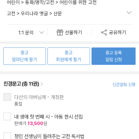
어린이
>
동화/명작/고전
>
어린이를 위한 고전
고전
>
우리나라 옛글
>
산문
선물하기
공유하기
중고
중고
중고 등록
알라딘에 팔기
회원에게 팔기
알림 신청
진경문고 (총 11권)
신간알림 신청
다산의 아버님께 - 개정판
품절
내 생애 첫 번째 시 - 아동 한시 선집
판매가
13,500
원
정민 선생님이 들려주는 고전 독서법