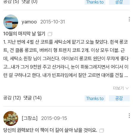
공감 (
5
)
댓글 (0)
부정하고 스스로 치열하게 투쟁하는 영혼이다. 루는 소설 중간에 삽
고 멀리하던 시/문학을 성인이 되어 찾아 읽게 된 경위가 새삼 궁금해
은 뒤부터는 낭송하는 책읽기를 지속하려고 실천하는 편입니다. 자가
나라의 눈치만 보지 말고, 피어날 길 없는 신세라 하여 주눅들지 말고
지의 활약까지! 발해군왕이다가 대이진때 발해국왕으로 칭호를 바꾸
검술과 무예를 자세히 다루었다고 합니다.)정조가 이 책을 보고 극찬
입된 시 『고뇌에 부친다』에서 자기극복의 고통과 기쁨을 통해 자유정
진다. 물론 무엇보다 책을 읽는 주변 사람들이 나에게 시를 한번 읽어
운전자가 아니라 대중교통을 이용하여 목적지로 향하는데 300페이
당당히 살아가라는 말을 하고 싶으셨던 것이리라. 담헌 선생이 추구
게 된다. 계속 당에는 조공을 보낸다. 발해의 신하들 중 눈에 띄는 인
을 했다고 하지요.백동수는 김체건이란 유명한 검객의 아들인 김광택
신과 육체의 통일을 이루는 인간을 바람직한 미래의 인간상으로 제시
보라고 권한 것도 한 가지 이유다. 시든 소설이든 문학을 조금씩 접하
지 이내의 책을 휴대합니다. 달리는 버스 안에서 책을 읽어도 멀미를
하는 아름다움은 음악과 천문학, 수학뿐 아니라 우리들이 살고 있는
yamoo
2015-10-31
메뉴
물은 대문예, 무왕의 아우다. 나중에 당나라로 달아나 현종의 장군이
에게 무술을 배웁니다.김광택은 사람을 헤치는 검을 배울 때는, 낫게
한다. 너는 정신의 힘을 시험하기 위해 찾아오는 것이다.너와의 투쟁
면서 점점 ‘시적 상상력’이란 표현을 점점 많이 접하고 있다. 내게 문
하지 않는 강한 체력이라 어디에서든 책을 읽습니다. Q2. 독서 습관
실제 생활에까지 이어졌다. 여러 가지 제약이 많은 사회, 그로 인한 억
되었다. 발해의 지도를 펴놓고 오경(상경, 동경, 중경, 서경, 남경)의
하는 의술도 배워야 한다고 가르쳤지요..정말 멋있지 않나요.그래서
10월의 마지막 날 일기
으로 가장 위대한 사람들은 더 위대해진다.그것은 목표를 향한 외줄
학적 상상력, 시적 상상력은 우선 공감을 통해 타인의 삶에 접근하는
이 궁금합니다. 종이책을 읽으시나요? 전자책을 읽으시나요? 읽으면
울함이 많은 사회, 나라 살림을 잘못해 늘 문자가 부족하고 백성이 어
위치를 짚어본다. 국서고(발해의 외교문서)에서는 일본에 보낸 친서
그는 의술과 무술에 두루 능통했다고 합니다.그도 정조 사후, 낙향하
1. 지난 번에 4벌 산 코트를 세탁소에 맡기고 오늘 찾았다. 흰색 롱코
기 길의 투쟁인 것이다.그런 것이기에 우리에게 운명과 기쁨으로서오
수단으로 여겨진다. 문학 고유의 자리라는 것이 있다면, 나는 이것이
서 메모를 하거나 책을 접거나 하시나요? ‘너의 길을 걸어라, 누가 뭐
려움을 겪는 사회는, 선생이 생각하는 조화롭고 아름다운 사회가 아
들을 볼 수 있는데, 중국과는 달리 오히려 우위에 있었던 것으로 짐작
지요.어렵지 않고 쉽게 읽히면서도 마치 그 시대를 산 듯,지금 내 옆의
트, 건 클롭 롱코트, 버버리 형 트렌치 코트 2개. 이상 모두 더블. 근
직 하나뿐인 그 고뇌, 참된 위대함이 주어진다면 그때면 우리들은 정
문학을 생산하고 소비하는 이들에게 우선적으로 인간에 대한 이해,
라 하든지.’ 유명세를 타는 이들이나 평범한 삶을 사는 이들 모두 유한
니었다. 선생은 우리가 살고 있는 사회의 모습을 바꾸려면 여러 가지
하게 한다. 발해가 망하고 그들은 정안국으로 명맥을 이었다. 모임을
친구이야기인 듯가슴 아프면서같이 속상하면서20살 젊은이들의 신
데, 세탁소 쥔장 님이 그러신다. 아이보리 롱코트 원단이 무쟈게 좋다
면으로 그것과 투쟁할 뿐.그렇다, 생사를 걸고 그것과 투쟁할 따름이
앎의 기회를 가져다주는 것이라 생각한다. ‘진리가 너희를 자유롭게
한 삶을 사는 만큼 자신의 생을 주체적으로 꾸려 의미를 찾을 필요가
를 개혁해야 한다는 주장도 많이 하셨다. 청나라의 황제 건륭제는 '천
마치며, 아이들은 혼자 읽을 때와 달리 함께 모여 설명을 듣고 다시 보
분이란 감옥을 되돌아 보면서가난과 고통속에서도 정신만은 학같았
고...내가 그거 9천원 주고 산거라니, 눈이 휘둥그레지면서 어디서 이
다. (『고뇌에 부친다』 중에서, 《우리는 어디에서 어디로 가는가》 114
할 것이라’는 성경 속의 표현도 있지 않은가. 어쩌면 이러한 내용들은
있습니다. 종이 책에 익숙해져서인지 전자책과는 담을 쌓고 지내는
하의 모든 책을 수집하라'는 명령을 내렸다. ... 중국뿐 아니라 중국과
니 이해가 되었다고 말한다. 세세한 내용은 언제까지 기억이 날지 모
던상황이 바뀌어도 변할 줄 모르는 그들의 고루함이정직함과 아름다
런 걸 구하냐고 한다. 내가 빈프라임에서 잘만 고르면 대어를 건질 수
~115쪽) 《선택된 자들의 소망》은 <Im Kampf um Gott>와
고등학교 문학 교과서에 다 나오는 이야기인지도 모르겠다. 문학
편입니다. 노안으로 피로가 가중되는 편이라 화면을 오랫동안 보기가
교류가 활발한 세계 여러 나라의 책들도 이곳으로 모여들었다. 이러
르겠지만 어쨌든 역사연구에 있어서 『발해고』의 의의와 유득공의 업
움으로 다가옵니다.(그런데 밤새 삯바느질 하며 아이 키우며 생계와
있다고 했더니, 낼 바로 간단다~ㅎ 이 아이보리 롱코트는 기장이 12
니체, 릴케, 프로이트에 대한 그녀의 글, 그리고 아포리즘을 엮은 책이
은 기본적으로 ‘언어’를 전제하기 때문에, 문학은 분명 ‘역사 시대’의
힘들어 종이 책을 찾습니다. 책들 대부분 증정 받아 읽는 편이라 연필
한 노력을 거쳐 1782년에 만들어진 <사고전서>는 무려 칠만 권이나
더보기
적, 그 가치(특별히 오늘날 중국 동북공정에 대한 반론으로서)는 잊지
가족을 부양했던 그들의 어머니와 아내들에게도 무지 감사하고 싶습
0센티나 되고 캐시미어 함유량이 40%에 이른다. 가볍고 정말 따뜻
다. 아마도 이 책에 있는 글 일부가 H.F. 페터즈의 《나의 누이여 나의
산물이다. 인간 한 명 한 명은 타인들과 이루는 사회 속에서 상호작용
로 밑줄을 긋고 핵심을 파악하며 읽기를 즐겨하고 책장에 자리하고
되는 방대한 분량의 책이다. 오랑캐 나라라 하여 우리가 무시하고 외
공감 (
12
)
댓글 (14)
않길 바란다. “자 이제 『열하일기』 읽어야지?”
니다. 이덕무를 그들을 책에 세상에 미치게 한 건 그들의 역할이 8할
한...끝내주는 코트다. 이 코트는 반드시 자랑 샷을 올릴 예정이다. 2.
신부여》에서 참고한 것으로 보인다. 산호출판사에서 나온 《선택된 자
하면서 축적된 기억의 총체라고 할 수 있겠다. 과거에 문학을 생산한
있는 책들은 풀리지 않은 문제를 해결할 때 도움을 줍니다. 쌓여가는
면하는 동안, 그들이 이룬 업적은 대단하기만 하였다. 전하는 사신 일
은 되지 않을까 조심스레 생각해 봅니다.)
어제 밤에도 2시에 잤다. 심야시간대에 케이블에서 역사교과서 토론
들의 소망》의 초판 출간 연도는 1993년이며, 2000년에 투영출판사
사람은 그가 남긴 기록을 통해 미래의 인간과 조우한다. 내가 작품을
책들을 한곳에 자기 나름대로 분류한 서재를 갖춘 독립된 공간에서
행이 중국에 갈 때마다 진귀하고 새로운 책을 수집해 오라는 명령을
을 봤는데, 빡져서 잠이 오지 않았다. 내가 생각하기에, 박근혜는 집권
에서 재출간되었다. 두 권 다 비슷한 번역본이다. 2년 전 헌책방에서
[그장소]
2015-09-15
메뉴
통해 시간을 거슬러 ‘그’가 될 수 있는 것이다. 바로 상상력을 통해서.
타인의 훼방 없이 그곳에 박혀 책을 읽고 사유하며 표현하는 일에 몰
내리셨다.
시기 동안 역사교과서를 반드시 개정할 듯하다. 언젠가 박근혜가 한
《선택된 자들의 소망》을 샀고, 최근에 알라딘 중고매장에서 《우리는
우리가 온전히 윤동주 시인의 심정을 복원할 수는 없어도, 시에 드러
두하고 싶은 바람은 자꾸만 커져 갑니다. Q3. 지금 침대 머리맡에는
당신의 권력보단 이 책이 더 길이 살아 남을 것이요.