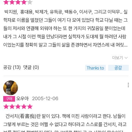
하는 것이 얼마나 아름다운, 그리고 의미있는 일인지에 대해서 다시
박지원, 홍대용, 박제가, 유득공, 백동수, 이서구, 그리고 이덕무.. 실
한번 진지하게 생각하게 되었다. 그들의 열정이 나는 너무 부럽다. 너
학자로 이름을 떨쳤던 그들이 여기 다 모여 있었다 학교 다닐 때는 그
무 존경스럽다...너무 부끄럽다... 다른 한편으로는,,벗의 사귐에 있어
들의 저서와 연결해 외워야 하는 또 한 가지의 귀찮음일 뿐이었는데
서 그들은 얼마나 따뜻한가...?또 얼마나 배려가 있는가?끼니 때문에
내가 그 시절 이런 책을 만났더라면 실학자가 도대체 뭘 하려던 사람
아끼는 책을 팔아야 했던 이덕무를 위로하기 위해 자신의 책을 팔아
이었는지를 정확히 알고 그들의 삶을 존경하면서 자연스레 내 머릿속
술을 대접하는 유득공의 모습은 얼마나 아름다운가? 단것을 좋아하
에 넣을 수 있었을 텐데 하는 생각이 들었다. 그런 의미에서 이 책은
는 이덕무를 위해 단맛이 나는 모든 음식은 싸가지고 오는 친구들의
더보기
중학생이 된 친구들이라면 한 번 쯤 읽어보라고 권하고 싶은 책이다.
그 마음씀씀이 하나가 나는 눈물나도록 정겨웠다.. 그들이 서로 의지
공감 (
13
)
댓글 (0)
서자로 태어나 세상의 빛을 보지 못하고 우울함을 책으로 달래던 그
했던 것은 한스런 신분 때문이 아닐게다.. 올바른 생각과 온 마음으로
들이 규장각 검서관이 되면서 이덕무의 말을 빌어 '쓰일 곳을 찾게 되
하는 섬김, 그리고 벗에 대한 배려 하나하나가 그들의 우정을 가치있
면서 부터' 행복해하는 그 모습도 보기 좋거니와 연경으로 가는 사신
메뉴
게 하는 것이다. 이 책의 특징에는 문장 하나하나가 마음에 확확 틀
의 일행이 되어 중국 문물을 보고 어찌 배워야 할 것인가를 고민하는
어박혀 결국엔 줄을 하나도 칠수가 없을정도였다라는 것도 있지만,
오우아
2005-12-06
모습 벗들과 함께 책 이야기를 밤을 새우는 모습도 모두 가슴 먹먹해
이와는 별개로 국사시간에 배웠던 실학의 지존들이 너무나 가까운
지도록 아름답다 이런 친구들과 평생을 지내다가 세상을 하직한 이
모습으로, 한없이 인간적인 모습으로, 또한 한없는 열정을 쏟았는지
간서치(看書痴)란 말이 있다. 책에 미친 사람이라고 한다. 남들이
덕무는 얼마나 행복한 사람이었던가 오늘은 <열하일기>나 다시 꺼내
를 너무 자연스럽게 확인할수 있다는 것이다. [... 그러나 결국은 실학
그렇게 부르는 것은 어쩔 수 없다고 하더라고 스스로를 간서치, 라고
읽어야겠다
은 이상에만 그쳐 실생활에 적용되지는 않았다.] 라는 국사책속의 한