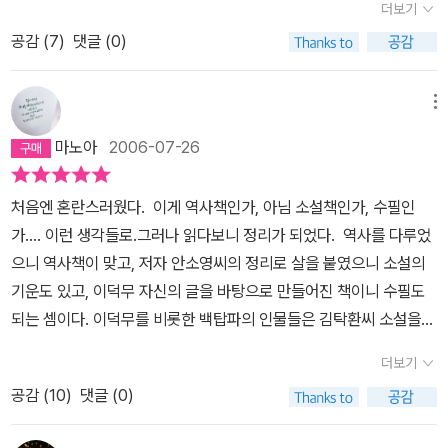
까, 말이 있을 정도이다. 이것은 부러움을 넘어서 시기심이 익살스럽
더보기
일컫는 말이다. 저자는 이덕무의 <간서치전(看書痴傳)>을 읽으면
게 넘쳐난다. 책만 보는 바보라고 해서 오직 책만 아는 바보라는 생각
공감 (
7
)
댓글 (0)
서 그토록 젊은 나이에 종일 책만 보는 처지가 될 수밖에 없는 그에게
은 오히려 우리가 바보임을 드러내는 것이다. 그는 시공을 초월하여
로 시선을 돌린다. 그리고 “사실로 문살을 반듯하게 짠 다음 상상으로
우리에게 스승이었다. 그에게 책은 양식(糧食)이었다. 가난한 탓에
만든 은은한 창호지를 그 위에 덧붙여 문을 내보았”(P.7)다고 밝힌
메뉴
배고픈 배를 밥이 아니라 책으로 채웠다. 그것도 모자라 『맹자』를 팔
다. 저자는 이덕무를 주 인물로 한 팩션(faction)을 쓴 셈이다.
이덕
아 끼니를 때워야 했던 설움은 얼마나 비통한 일인가? 또 서자라는
마노아
2006-07-26
무에 대해서는 잘 알지 못하였다. 국사책에 얼핏 스쳐지나가는 인물
신분의 굴레 때문에 할 수 있는 일은 아무것도 없었다. 온종일 책만 읽
정도, 그리고 <청장관전서>라는 저작물 이름. 이 책을 읽으면서 그나
을 수밖에 없었다. 대장부의 비애감을 생각해보면 책 읽는 것이 마냥
처음엔 혼란스러웠다. 이게 역사책인가, 아님 소설책인가, 수필인
마 친숙한 연암 박지원과 담헌 홍대용의 제자이자 후배이며, 유득공
즐겁지 않았을 것이다. 그러나 그는 눈(目)으로만 책읽기를 하지 않
가.... 이런 생각들로.그러나 읽다보니 정리가 되었다. 역사를 다루었
과 박제가의 선배이자 친우임을 비로소 알게 되었다. 그의 손자가 백
았다. 그는 눈과 귀, 코, 입이라는 감각을 동원해서 책을 읽었다. 만약
으니 역사책이 맞고, 저자 안소영씨의 정리로 살을 붙였으니 소설의
과사전서인 <오주연문장전산고>를 쓴 이규경이라는 사실도.
이 정
그가 눈으로만 책을 읽었다면 책은 양식(良識)이 되지 못했을 것이
기운도 있고, 이덕무 자신의 글을 바탕으로 만들어진 책이니 수필도
도에 그친다면 별로 주목거리가 되지 못한다. 세상에 드러나지 못한
다. 그의 독서 자체는 한마디로 <이목구심>이었다. 눈으로 보고 귀로
되는 셈이다. 이덕무를 비롯한 백탑파의 인물들은 김탁환씨 소설을
채 초야에 묻힌 인재들이 어디 한둘인가. 이덕무는 조선후기 사가(四
듣고 입으로 말하면서 책을 읽었다. 그는 비록 책상 앞에 앉아 있었지
통해서 여러차례 이름을 접했고, 또 북학파를 공부할 때 교과서 등을
家)시인의 한 명으로 중국에까지도 성명을 날린 인물이다. 사가시인
더보기
만 그의 마음은 우주(宇宙)를 수십 번 오갔다. 이렇듯 그는 책을 통해
통해서 자주 본 이름들이다. 그런데도, 그 모든 책에서 나왔던 이름보
은 이덕무, 박제가, 유득공과 이서구를 지칭한다. 그만큼 시적 재능이
서 마음의 빗장을 열고 비로소 세상 속으로 들어가고자 했던 것이다.
공감 (
10
)
댓글 (0)
다도, 이 책을 통해서 등장한 인물들이 가장 현실감이 있었고 무게감
탁월함을 알 수 있다.
이덕무는 박제가, 유득공과 더불어 서얼의 신
우리가 그를 실학자라고 부르는 것은 이러한 마음가짐 때문이다. 이
도 가장 컸다. 왜일까? 난 그것이 이 책의 제목에서 느껴지는 분위기
분이었다. 흔히 말하는 반쪽 양반. 양반이 아니기에 관직에 나아갈 수