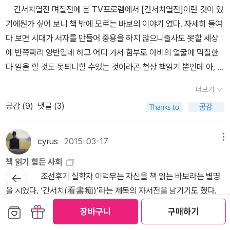
나라당 대표였을 때 인터뷰한 내용이 나오는데, 거기서 자신은 아버
어디에서 어디로 가는가》를 샀는데, 《선택된 자들의 소망》에 <Im K
난 그의 심정을 어느 정도는 느낄 수 있다. 다시 말해 소설과 시를 생
어떤 책이 놓여 있나요? 서평 도서로 읽어야 할 순서대로 두는 편이
간서치열전 며칠전에 본 TV프로램에서 [간서치열전]이란 것이 있
지가 한 일들을 도저히 독재라고 평가할 수 없다고 말한다. 딸로서 '독
ampf um Gott>가 수록된 줄 몰랐다. 《선택된 자들의 소망》을 조금
산하는 방식은 구체적인 과정에서 많이 다를지 모르지만, 타인의 시
고 읽은 책 중 필요한 부분을 머릿속에 저장하고 싶은 책들이 세 권 자
기에뭔가 싶어 보니 책 밖에 모르는 바보의 이야기 였다. 자세히 들여
재'는 가당치 않다고...그러니 교과서를 국정화시켜 개정하려고 무리
이라도 읽었다면 사지 않아도 될 책을 사지 않았다. 책만
선과 감정을 상당부분 느낄 수 있는 여지가 있다는 것이다. 이 지점이
리합니다. 오한진 박사의 <<내 몸을 살리는 호르몬>>, 김정경 님의
다 보면 시대가 서자를 만들어 중용을 하지 않으니출사도 못할 세상
수를 쓰는 듯하다. 정치는 역사가 평가하는 것이지, 역사위에 군림하
보는 사람은 바보 소리 들으면 할 말이 없다. 15세기 독일의 법학자
문학과 다른 분야와의 뚜렷한 차이점일 것이다. 윤동주 시에 나타나
<<아저씨 욕망하다>>, 전에 읽었지만 생각날 때마다 선현들의 독서
에 반쪽짜리 양반입네 하고 어디 가서 함부로 아비의 얼굴에 먹칠한
려고 하면 어떤 결과가 일어났는지, 박근혜 대통령과 정부 인사들은
제바스티안 브란트는 제대로 읽지도 않을 거면서 책을 사기만 하는
는 ‘부끄러움’의 정서와 시적 상상력을 떠올리다가 문학비평가 황현
법을 통해 진짜 공부를 일깨우고 싶은 정민 교수의 <<오직, 독서뿐>
다 일을 할 것도 못되니할 수있는 것이라곤 천상 책읽기 뿐인데 아, 어
역사 공부를 하지 않은 모양이다. 3. 저번 주 일요일, 아버지께서 간
사람들을 ‘바보 배’ 첫 번째 탑승자로 선정했다. 제바스티안 브란트
산의 산문 한 편이 생각났다. 산문집 《밤이 선생이다》에 실린 칼럼 한
>입니다. Q4. 개인 서재의 책들은 어떤 방식으로 배열해두시나요?
머니는 답답하니 뭐라도 해보라 성화이다. 에잇 갑갑해,,어머니, 뭘 모
만에 내게 겨울 코트를 사 주셨다. 가산 아울렛에 점심 식사를 하러 갔
의 <Das Narrenschiff>(바보들의 배)는 중세 말기의 무질서와 혼
더보기
편이다. 2009년에 있었던 용산 철거 현장의 참사를 보고 남긴 글 「그
모든 책을 다 갖고 계시는 편인가요, 간소하게 줄이려고 애쓰는 편인
르시는 것도 아니시면서..필사하게 10전만 주십시오.. 뭐?! 없다!! 네,,
는데, 마침 행사를 하고 있었다. 두툼한 더블 하프코트가 4만원 밖에
란을 풍자한 책이다. 구텐베르크의 금속활자 고안에 힘입어 저자가
공감 (
9
)
댓글 (3)
세상의 이름은 무엇일까」였다. 그는 시위자 다섯 명과 경찰 한 사람의
가요? 2층을 나만의 서재로 꾸미고 그 안에서 책들을 읽는 자신을 상
오늘 이 책들을 그냥.. 전부..없애버릴란다..아,어머니,저 죽어요! 실랑
하지 않았다. 정말 멋진 코트를 2벌에 7만원에 가져가는 행사다. 마
사망할 때까지 17판이 나올 정도로 인기를 누렸다. 배에 올라탄 바보
생명이 사라졌는데도, 이 철거를 지시한 사람들이나 이 문제의 해법
상하는 꿈을 꾸었습니다. 어느 순간 읽은 책들을 쌓아두는 것도 욕심
이 하는 사이 여봐라~ 게 누구 없느냐?하더니, 여기가 간서치 누구
음에 드는 코트는 더블 코트 하나 뿐이라 4만원 줬다. 이걸 어제 입고
들의 유형이 무려 100가지 넘는다. 그 중 첫 번째 등장하는 바보가 책
을 지닌 이들은 아무런 반응도 없었음에 놀라고 이를 이야기한다. 이
이라는 생각이 들어 읽은 책들 중 10대의 청소년들과 공유하며 읽으
누구네 집 이냐? 하는 것?그렇소만...왜 그러시오? 의금부라니... 장
cyrus
2015-03-17
메뉴
나갔는데, 밤에 올 때 추워서 죽는 줄 알았다. 코트가 아니었으면 그냥
만 읽는 바보다. 책은 항상 나의 믿음직한 핑계요,책 속에 파묻히
들은 그저 입을 다물고 눈길을 다른 곳으로 돌림으로써 문제의 진원
면 좋을 책들은 나누어 여럿이 함께 읽어가는 가운데 독서의 의미를
선비 당신을 어젯밤 서가의 살인사건 용의자로압송하라는 분부다.어
감기걸렸을지도... 4. 오늘 점심 먹고 서서울 공원에 산책 갔다. 근데,
면 근심걱정은 끝일세.가갸거겨도 모르는 처지지만딴에 책을 무척 숭
책 읽기 힘든 사회
지로부터 시간적·공간적으로 멀어지기를 기다렸던 모양이다. 황현산
발견할 수 있기를 바라며 한 해에 두 번은 책 나눔을 합니다. 읽은 책
머니 별거 아닙니다. 저는 집에서 필사하고 있었잖습니까?곧 다녀오
거기서 양천 북페스티발이라는 걸 했다. 책바꿔가기 행사와 북리펀드
뒤로가
상한다네.파리가 얼씬대면 얼른 쫓아내지.사람들이 학문을 논할 때
조선후기 실학자 이덕무는 자신을 책 읽는 바보라는 별명
이 이 칼럼에서 재인용한 시인 진은영의 「용산 멜랑콜리아」에 이런 대
을 모두 내놓지는 못하고 오랫동안 곁에 두고 싶은 책은 소장하는데
기
겠습니다. 어머니는 황망하니 서있다 . 옥졸들과 관아로 들어선 장선
그리고 도서바자회가 진행중이었다. 다른 여타 행사들은 무지 많았는
면,“나도 집에 책 많다!”고 자랑하네.책 속에 파묻혀서 산다니,생각만
을 지었다. ‘간서치(看書痴)’라는 제목의 자서전을 남기기도 했다.
목이 나온다. “마치 아무 일도 없었던 것처럼, 죽음도 시신도 슬픔도
도서관 서고처럼 장서를 배열하기는 힘들고 통시적 관점에서 출간 순
비..사건의 이야기를 듣자, 거 듣다보니 단번에 쳐죽인 모양인데 성질
데, 전혀 관심이 없었고, 책바꿔가기와 도서바자회가 관심을 끌었다.
해도 마음이 흡족한걸. (《바보 배》 22~23쪽) 바보들 모두 같은 복
그는 책 보는 일을 즐거워했다. 가난한 서얼 출신인 그는 남의 책을 베
전혀 없었던 것처럼 완벽하게 청소되어...” (《밤이 선생이다》, 문학
서대로 책을 정리하는 편입니다. Q5. 어렸을 때 가장 좋아했던 책은
보관함담기
선물하기
이 포악하고 칼에 능숙한 자요.자세히 보면 알겠지만 자상을 봐보시
장바구니
구매하기
도서바자회를 둘러보니 책이 50권도 안된다. 그나마 살 책이 있어 다
장을 하고 있다. 당나귀처럼 뾰족한 귀 양쪽 끝에 방울이 달린 광대의
껴주는 품을 팔면서 책을 읽었다. 이뿐만 아니다. 풍열로 눈병이 걸려
동네, 2013, 33면, 진은영의 시 「용산 멜랑콜리아」를 재인용함.) 황
무엇입니까? 책이 귀하던 시절 초등학교-그 당시는 국민학교- 다닐
오..한번에 이런 식으로 나지 않았소?!나 같은 힘없이 필사나 하는 팔