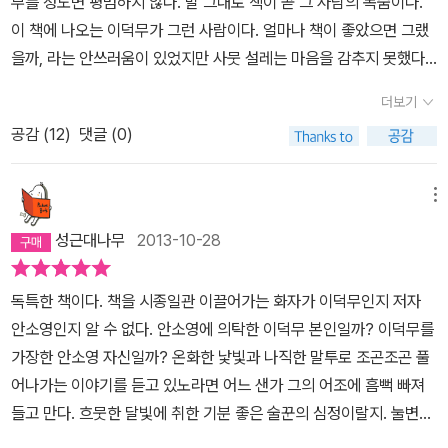
부를 정도면 평범하지 않다. 말 그대로 책이 곧 그 사람의 목숨이다.
줄은 단골시험 메뉴로 등장하는 소재이지만, 이를 실생활에 적용시키
이 책에 나오는 이덕무가 그런 사람이다. 얼마나 책이 좋았으면 그랬
기 위해 실학자들이 어떤 노력을 하였는지에 대해서는 실제 우리의
을까, 라는 안쓰러움이 있었지만 사뭇 설레는 마음을 감추지 못했다.
교육과정에서는 보여주지 않는다. 어쩜 우리의 교육현실은 이리도 간
그의 기행(奇行)이 무엇인지 궁금했다. 왜일까? 그것은 저자 말대로
더보기
략한것을 좋아하는지,,, 기승전결이 뚜렷한 이책의 뒷부분에서과거,
역사속의 인물과 마주대하는 일이 천편일률적이라는 답답함에서 벗
현재, 미래를 생각하는 이덕무의 생각에서 나는 소름끼치는 공감을
공감 (
12
)
댓글 (0)
어나고 싶었다. 그동안 우리는 역사라는 이름 속에서 역사적으로 유
느꼈다.. 이건 현재의 우리가, 내가 하던 생각이 아니던가? '하지만 말
명한 인물을 가두어 버렸다. 단지 역사적인 정보를 머릿속에 기억하
이다, 어쩌면 저 아이들에게 우리 시대는 그저 흘러간 옛날이고, 우리
다보니 정작 그들의 삶은 늘 그림자에 가려져 왔다. 즉 역사라는 잿빛
메뉴
는 그저 옛사람으로만 남아 있게 되는 것은 아닐까. 옛날과 그때의 사
구름에 가려 과거 이 땅에서 살았던 사람들의 일상사는 오랫동안 햇
성근대나무
2013-10-28
람들이 , 지금 우리에게 그러한 것 처럼. 우리가 웃고, 슬퍼하고, 탄식
빛을 보지 못했다. 따라서 그 눅눅함이 어느 정도인지 우리는 짐작할
하던 생생한 시간들은 '옛날'이란 이름으로 뭉뚱그려진 채 기억 저편
수도 없었다. 이럴 때 이덕무의 삶을 되돌아보고 있는 이 책은 충분히
독특한 책이다. 책을 시종일관 이끌어가는 화자가 이덕무인지 저자
에서 가물가물해질지도 모른다. 이런 생각을 하니 어쩐지 서운하다'
읽어볼만한 가치가 있다. 이 책은 『삼국사기』와 같은 정통 역사서는
안소영인지 알 수 없다. 안소영에 의탁한 이덕무 본인일까? 이덕무를
이덕무님,,, 그러나 우리는 당신의 이 글로 인해 더욱더 당신들을 기억
아니다. 그보다는『삼국유사』에 가깝다. 부드럽고 유쾌하게 해서 읽는
가장한 안소영 자신일까? 온화한 낯빛과 나직한 말투로 조곤조곤 풀
할것입니다. 그리고 존경할것입니다. 당신들의 치열한 삶을 그대로
맛이 난다. 이덕무라는 아웃사이더 지식인의 애환을 통해서 18세기
어나가는 이야기를 듣고 있노라면 어느 샌가 그의 어조에 흠뻑 빠져
본받을것입니다. 그들은 이제 나의 우상이 되었다.
당시의 사회상을 엿볼 수 있다. 하지만 이것이 이덕무의 진면목은 아
들고 만다. 흐뭇한 달빛에 취한 기분 좋은 술꾼의 심정이랄지. 눌변의
니다. 책을 사랑하는 사람은 적어도 이덕무 정도는 되어야 하지 않을
미학이라고 부를 수 있겠다.
‘책만 보는 바보’란 이덕무가 스스로를