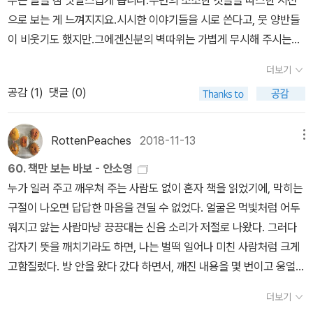
멍 뚫린 창과 문으로 들어오는 매서운 바람을 견디기 위해 소장하던
사는 오늘날의 이 시대가 그들의 영향 밖에 있다고 감히 말할 수는 없
들이 들어가 있어 이해를 돕는다. 그렇다 하더라도 사이사이 용어와
으로 보는 게 느껴지지요.시시한 이야기들을 시로 쓴다고, 뭇 양반들
《논어》로 이불을 삼고, 《한서》로 바람을 막았다 했다. 후대 사람이 이
을 것이다. 읽고 나면 향긋한 묵향에 온전히 마음을 적신 듯한 느낌이
배경 설명을 해줘야 하는 부분이 있다. 유득공은 『발해고』 이전부터
이 비웃기도 했지만.그에겐신분의 벽따위는 가볍게 무시해 주시는연
덕무의 삶을 이야기할 때 빠지지 않고 언급되는 이 일화는 일견 낭만
다. 새로운 옛사람을 또 만나고 싶다. 매화향도 맡고 싶고 옛사람들
역사와 지리에 관심을 갖고 있었다. 『동국지리지』를 읽고 그 감상을
암 박지원과 담헌 홍대용 스승이 있었지요.이덕무의 시가집을 낼 때
적으로 들린다. 하지만 그 삶을 살아냈던 본인과 가족들에게는 그저
더보기
의 땀내음도 맡고 싶다. 또한 내 친구들이 보고싶어 진다. 세상사에
쓴 「이십일도회고시(二十一都懷古詩)」에 나타난다. 말년에 ‘한사
앞 부분의 서문을 박지원이 써 줄 만큼 그를 잘 알고 아꼈지요.이 책을
다른 선택의 여지가 없었던 고된 시련이었을 테다. 안소영 작가는 이
바쁘다고 늘 뒷전에 앉혀두었던 23년지기 내 친구들.. 결혼이나 아기
공감 (
1
)
댓글 (0)
군’의 역사에 관한 『사군지』를 집필했다. 북학 사상은 북벌론(北伐
읽는 재미 중의 하나가, 우리가 정조시대때 배웠던 많은 출중한 인물
렇듯 바람 부는 날 심지를 꼭 붙들고 있는 촛불처럼, 엄혹한 세계에서
돌잔치, 집들이나 집안 경조사 때나 겨우겨우 얼굴을 볼 수 있는 내 친
論)을 반대하는 것으로 오해 되었지만 그렇지 않다는 것이 그의 압록
들이 대거 등장한다는 겁니다.일명 백탑파(원각사십층석탑)박지원은
삶을 견디어 내던 인물들에 눈길이 가고 손길이 더 갔던 모양이다.
구들. 내가 그들과 진정한 사귐을 하고나 있는 건지.. 한번 친구들을
강을 넘어선 지역의 역사 인식에서 알 수 있다. 유득공의 사회 개혁과
물론, 홍대용에 박제가, 유득공, 그리고 이덕무의 처남이기도 한 백동
RottenPeaches
2018-11-13
메뉴
《시인/동주》중에서 시인이 습작기에 썼던 「초 한 대」라는 시가 소개
불러 밥이라도 한 끼 먹어야겠다. 친구들 눈빛도 찬찬히 들여다 보고
관련해서 ‘용차론(用車論)’과 ‘축성론(築城論)’을 소개하며, 박제
수(요즘 드라마로 만들어 지더군요)특히 방 두칸에 제대로 공부할 곳
되어 있어 다시 눈으로 읽어 보았다. 초 한 대 - 내 방에 풍긴 향내를
60. 책만 보는 바보 - 안소영
웃을 때 입가에 지는 주름도 내 것인양 바라봐야지. 함께 할 시간들이
가의 그것과 차별되는 점이 있다는 것을 소개한다. 박제가는 급진적
없는 이덕무를 위해 친구들이 방 한칸을 지어 줍니다.책을 팔아서요.
맡는다. (...) 염소의 갈비뼈 같은 그의 몸,그리고도 그의 생명인 심
누가 일러 주고 깨우쳐 주는 사람도 없이 혼자 책을 읽었기에, 막히는
아직 남아있음을 고마워하면서 말이다.
이라고 한다면 유득공은 현실을 고려한 제안을 하고 있다. 이런 자세
모두들 책이라면 목숨만큼 귀하게 여겼던 이들이라 그들의 우정의 깊
지(心志)까지백옥 같은 눈물과 피를 흘려,불살라 버린다. (...) 매
구절이 나오면 답답한 마음을 견딜 수 없었다. 얼굴은 먹빛처럼 어두
는 그의 고증을 통한 역사 연구에도 나타나 신뢰를 높인다. 『발해고』
이를 알 수 있지요.그 부분이 중학교 교과서에 실려 있어요. 백동수를
를 본 꿩이 도망가듯이암흑이 창구멍으로 도망간나의 방에 풍긴제물
워지고 앓는 사람마냥 끙끙대는 신음 소리가 저절로 나왔다. 그러다
는 『신당서』를 주요 사료로 사용했고, 그 외의 사료들을 참고했다.
보며 무인이자 무예서를 썼다고 하니 아이들이막 웃더군요. 무슨 무
의 위대한 향내를 맛보노라. (《시인/동주》에 인용된 시 「초 한 대」(1
갑자기 뜻을 깨치기라도 하면, 나는 벌떡 일어나 미친 사람처럼 크게
『발해고』는 “발해와 고구려의 연계성을 인식하여, 발해와 신라가 양
협지냐면서, 우리나라에도 멋진 무인들이 많은데, 숨은 고수들이 많
934)에서 재인용함, 79면) 시인 곁에는 머리가 비상하고 총명한데
고함질렀다. 방 안을 왔다 갔다 하면서, 깨진 내용을 몇 번이고 웅얼거
립된 남북국 시대를 한국사 체계에 도입했으며, 역사서술의 유용성을
은데 문보다는 무를 숭상하기에 제대로알려지지 못한 것 같아 안타까
다, 신춘문예 당선까지 했던 동갑내기 친구 송몽규가 있었다. 위에 인
렸다. ... 온종일 방에 들어앉아, 혼자 실없이 웃거나 끙끙대고 외마디
믿었고, 문헌이 인멸되는 위험을 막고, 연구가 안 된 공백부분을 채우
웠습니다.제가 필력이 있다면 멋진 무협 소설하나 쓰고 싶은데, 아무
더보기
용한 시는 송몽규가 임시 정부 군관 학교에서 독립군 간부 훈련을 받
소리를 지르기도 하며 책만 들여다보는 날도 많았다. 사람들은 이런
고자 하는 ‘보궐(補闕)’의 역사서술 방식에 의해 본격적이고도 체계
래도 꿈에서나 써야 할까 봅니다.그런 이들을 줄기차게 세자에게 이