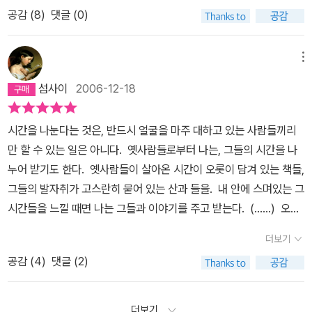
이웃이었다는 점은 뭔가 드라마틱한 느낌마저 들게 했다. 책만 보는
림에 할 수 있는 건 책 읽는 일밖에 없는 무능한 자신의 처지를 한스러
웠다. 잘 만들어진 책이란 생각이 든다. ================
과 스승을 바라보는 한결같이 따뜻하고 우정과 존경이 깃든 마음과
공감 (
8
)
댓글 (0)
바보... 처음 이 책의 제목을 접했을 때는 책만 그저 좋아 했던 책상물
워하며 책을 팔아 생계를 잇는 대목은 콧등이 찡하며, 한편 답답하다.
======================================
태도는 활자를 뛰어넘어 여전히 가슴 뭉클한 감동을 안겨준다. 더불
림의 서생이야기가 아닐까 생각했지만 실제 책의 내용은 서자의 운명
중간부분에서, 억눌린 한을 참된 벗들과의 교제를 통해 나누고 시대
=========================몇달 전에 써 놓은 리뷰.
어 역사를 현재에 되살린 저자에게도 고마움을 느낀다.
이제 그들의
으로 태어나 돈을 벌수도 없고, 그렇다고 벼슬길에 나 갈수도 없는 半
메뉴
를 함께 아파한 그는 박제가, 유득공, 백동수, 이서구 같은 마음의 벗
뭐가 맘에 안들었는지 비공개 카테고리에 들어있다.지금 보니 뭐가
이야기를 자신들의 목소리로 직접 듣고 싶어졌다. 홍대용의 <을병연
양반 신세로서 그야 말로 책만 볼 수밖에 없었고, 그래서 바보 아닌 바
들을 소개한다. 또한 홍대용과 박지원을 더 큰 세계와의 만남을 가능
섬사이
2006-12-18
거슬렸는지도 모르겠고그냥 올린다.
행록> 정도만 기억에 오롯하다. <발해고>와 <북학의>도 예전에 읽
보가 될 수밖에 없었던 이야기에는 가슴이 아려왔다. 하지만 그런 시
케한 스승으로 소개한다. 모두 저자의 입을 통해 상상력에 힘입어 소
었을 테지만 그들의 글과 시작(詩作)을 시간을 두고 천천히 다시 정
대의 벽에도 불구하고 끊임없이 책을 읽고 세상에 대해, 학문에 대해
개되는 형식이다. 실제 연도와 구체적인 일화, 살아있는 대화와 웃음
시간을 나눈다는 것은, 반드시 얼굴을 마주 대하고 있는 사람들끼리
독해 보련다. 특히 유득공의 <이십일도 회고시>를 읽고 싶다.
교류하였던 친구들과 그런 그들을 편견 없이 지켜보며 흔쾌히 인생의
을 통해 각 인물들의 사상과 업적, 이덕무와의 연관성이 소개된다. 간
만 할 수 있는 일은 아니다. 옛사람들로부터 나는, 그들의 시간을 나
선배와 스승의 역할을 담당해 주었던 홍대용, 박지원은 교과서와 활
혹 중복되는 사항도 있어 조금 다듬었더라면 하는 곳이 살짝 보인
누어 받기도 한다. 옛사람들이 살아온 시간이 오롯이 담겨 있는 책들,
자 속에서 걸어 나와 참 스승, 훌륭한 인간의 면모로 새롭게 다가왔다.
다. 인물들은 모두 생동감이 있어 마치 살아있는 사람처럼 책 밖으로
그들의 발자취가 고스란히 묻어 있는 산과 들을. 내 안에 스며있는 그
배고픔과 추위 속에서도 책을 읽는 이덕무의 모습을 어이 없기까지
걸어나온다. 이렇게 과거의 사람을 눈앞에서 만나는 순간의 설렘이
시간들을 느낄 때면 나는 그들과 이야기를 주고 받는다. (......) 오랜
했지만 묘사가 실감나고 또 구체적이어서 그랬는지 나까지 공연히 배
가장 큰 미덕이다. 이덕무가 오감을 통해 책과 이야기를 나누고 시간
세월이 흐른다 하더라도 누군가 나의 마음 속에 스며들어와 나의 진
가 고프고 추워지는 느낌이었다. 얼마 전 모 신문에서 우리사회가 이
더보기
을 나누었듯이, 여기에 나오는 인물들(대부분 실학자들)은 오감으로
심을 이해할 수 있을 때, 우리는 서로 시간을 나눌 수 있다. 옛사람과
렇게 까지 힘들어 진 이유의 하나로 ‘연대의 실종’을 들었던 것에 대해
느껴지는 개성적인 사람들이다. 그중 가장 인상적이었던 사람은 홍
공감 (
4
)
댓글 (2)
우리가, 우리와 먼 훗날 사람들이, 그렇게 서로 나누며 이어지는 시간
무척 공감했었다. 80년의 광주, 87년 민주 항쟁 때와 같이 역사의 고
대용이다. 과학과 기술을 중히 여기고 혼천의를 만든 실학자로만 알
들 속에서 함께하는 벗이 되리라.책 속에서 이 글을 읽고 난 고개를 갸
비마다 우리는 학생과 노동자, 넥타이 부대, 자영업자들이 하나의 목
고 있었던 인물인데 완전히 생명력이 부여되어 튀어나왔다. 왕산악
웃거렸다. 옛사람들과 시간을 나누고 서로의 마음속에 스며드는 일을
더보기