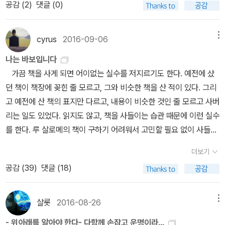
공감 (
2
)
댓글 (0)
기 위해 떠난 후, 윤동주가 썼던 시라고 한다. 어둠을 밝히는 촛불과
나를 보고 '간서치'라고 놀렸다. 어딘가 모자라는, 책만 보는 바보라는
있게 발해사를 최초로 정리했음을 알 수가 있다.” 당시 사료의 불충분
야기했던 홍대용 덕이었을까.마침내 세자가 왕이 되고, 그들을 불러
같은 친구의 앞날을 예감했을까. 자신의 열일곱 번 째 생일을 며칠 앞
말이다. 나는 그 소리가 싫지 않았다.나의 호, 청장은 푸른 백호를 말
때문에 잘못된 부분도 있었다고 지적한다. 사실 박제가 서문과 유득
들입니다.청나라에 사신으로 보내게 되지요. 그 왕은 바로 정조.여기
두고 쓴 이 시에는 혼자 남은 시인의 감상이 담겨 있는 듯하다. 국사
한다. 청장은 고요히 물가에 살면서, 눈앞에 지나가는 고기를 필요한
공의 서문을 이해하면 이 책을 읽는 의미는 다 얻었다고 생각한다. 참
cyrus
2016-09-06
메뉴
서 이덕무의 여행이야기를 들으면 연암박지원의 열하일기가 겹쳐져
시간에 들은 기억으로 1930년대면 일제의 수탈정책이 더욱 극성을
만큼만 먹고사는 맑고 욕심 없는 새라고 한다. 하늘처럼 미더운 새라
고로 박제가의 글은 발해고의 원문에는 없고 그의 『정유집』에 실려
닮은 듯 다른 일기장을 훔쳐 보는 듯한 느낌이랍니다.물론 재미는 열
나는 바보입니다
부리던 시기였다. 이러한 습작시를 썼던 소년 윤동주도 현실을 예민
는 뜻인지, 하늘도 그 고요한 성품을 믿는 새라는 뜻인지, 사람들은
있던 것을 붙인 것이다. 박제가는 연경을 향할 때 지났던 길들을 떠올
하일기가 조금 더 있지요.규장각의 검서관이 되어 안질이 걸릴 정도
가끔 책을 사게 되면 어이없는 실수를 저지르기도 한다. 예전에 샀
하게 감지하고 주시하고 있었을 것이다. 쳐내야할 세력이 바로 눈앞
'신천옹'이라고 높여 부른다.박제가의 시는 참으로 영롱하고 아름다웠
리며 그때의 감상을 적는다. 요동은 천하의 한 모퉁이지만 영웅과 제
로 열심이던 그들.특히 이덕무의 글 읽는 소리를 정조가 좋아했다고
던 책이 책장에 꽂힌 줄 모르고, 그와 비슷한 책을 산 적이 있다. 그리
에서 모든 이들의 삶을 통제하고 있었다. 그러고 보니 1910년에 출생
다. ... 그 가운데 나는 이 시를 특히 좋아했다.'붉다'는 그 한 마디 글자
왕이 일어날 만한 곳이며, 중국의 형세를 엿볼 수 있는 지역이지만, 고
하지요.백탑파..우울하고 암울한 20대를 보낸 그들.신분의 굴레 속에
고 예전에 산 책의 표지만 다르고, 내용이 비슷한 것인 줄 모르고 사버
해서 1937년에 요절한 시인 이상 역시 나라가 사라져버린 땅에서 태
가지고온갖 꽃을 얼버무려 말하지 말라.꽃술도 많고 적은 차이 있으
려가 망할 때까지 압록강 밖으로 한 걸음도 내딛지 못하고, 신라의 ‘구
서, 내 자식마저 끝도 보이지 않는 그 곳으로 대물림된다는 우울함에
리는 일도 있었다. 읽지도 않고, 책을 사들이는 습관 때문에 이런 실수
어나 살았던 인물이다. 책 속의 여러 정보와 상황은 시인의 삶을 이해
니꼼꼼히 다시 한 번 살펴봐야지.언젠가 그를 만나고 돌아오는 길에
주오소경’ 안에 갇혀서 한·당·송·명의 흥망을 모르는 선비들을 한탄한
책 속으로 음지로 마음 내놓을 곳 없어 외로웠던 그들.그들을 능력으
를 한다. 루 살로메의 책이 구하기 어려워서 고민할 필요 없이 사들였
하는데 도움이 되지만, 상상만으로 그의 삶을 파악했다고 하기에는
박제가는 이런 이야기를 했다. '유득공의 마음속에는 우물 하나가 있
다. 그러기에 박학하고 필력이 뛰어난 유득공의 『발해고』가 반갑다.
로 사람으로 대해준 정조였기에, 그들을 음지에서 나오게 해준, 꿈을
는데 신중하지 못한 선택이었다. 루 안드레아스 살로메는 니체, 릴케,
분명히 한계가 있었다. 윤동주 시인의 작품에 등장하는 정서 중 흔히
는 것 같습니다. 어떤 근심 걱정도 한 번 담갔다 하면 사뿐하게 걸려져
유득공은 고려가 발해사를 짓지 않은 것에 대해 비판한다. 발해가 망
더보기
꾸고 희망을 갖게 해준 정조였기에 더욱 더청렴하고 백성을 위한 최
프로이트 등 당대 천재들의 운명을 관통한 전설적인 여인이다. 그녀
이야기 되는 것이 염치, 부끄러움을 아는 마음이다. 나라는 사라져버
밝은 웃음으로 올라오게 하는 우물 말입니다.' 꽤 오랜 세월이 흘렀지
한 후에 그 유민들이 고려로 들어왔으므로 그들을 통해 발해를 알 수
공감 (
39
)
댓글 (18)
선으로 그 은혜를 갚지요.이덕무는 정조 살아실제 세상을 떠나고, 그
는 이들과 차례대로 만나면서 학문적으로도 깊은 영향을 주고받았다.
렸고, 친구 몽규는 보장된 미래에 연연하지 않고 독립군이 되는 길을
만, 어머니의 담담하면서도 차분한 목소리는 그의 마음속에 오래오래
도 있었는데 소홀한 것에 대해 통탄한다. 문헌이 흩어지고 사료가 부
가 떠난 5년뒤 그의 아들 이광규에게 그를 위한 시집을 펴내게 합니
루가 21세 때 니체를 만났다. 그때 니체의 나이는 마흔을 바라보고 있
떠났다. 식민지에서 태어난 피지배인이었지만, 한편으로는 혜택을 받
남아있다고 했다. 어쩌겠느냐, 너무 걱정하지 마라. 하도 여러 번 들어
족하여 ‘9개의 고(考)’-군고, 신고, 지리고, 직관고, 의장고, 물산고,
다.이광규의 아들은 바로 그 유명한이 규경~ 별명이 오주: 오대양육
었다. 니체는 그녀에게 두 번이나 청혼했다가 거절당한다. 다행인지
았던 지식인으로서 자신은 어떤 길을 가야할까를 자문하지 않았을까.
샬롯
2016-08-26
메뉴
서 그런지 내 귀에도 자연스럽게 익은 말이다. 잘못을 저지른 그를 감
국서고, 국어고, 속국고-로 구성했다. “세가(世家)와 전(傳)그리고
대주의 준말인 별명이 말해주듯 만물박사였다고 하죠.그가 남긴 것이
불행인지 당시 루의 연인이었던 파울 레와 니체는 셋이 이상한 동거
자신을 끊임없이 돌아보았을 그는 내게 ‘거울 앞의 시인’으로 보였다.
싸 주며 다독이던 그날 밤 어머니의 목소리. 일찍 돌아가신 아버지가
지(志)라고 안하고 고라고 한 것은 사서로서 체계를 못 이루었고, 또
- 위아래를 알아야 한다- 다함께 손잡고 운명이라...
바로 백과사전형식의 오주연문장전산고입니다.그 후, 정조가 돌아가