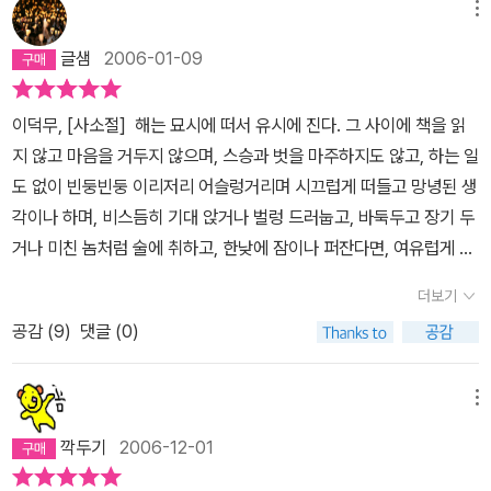
덕무를 비롯해 그의 벗인 유득공, 박제가, 이서구 등도 책에 대한 열정
때문이 아닌가 싶다.책만 보는 바보라고 적혀 있는 타이틀은 먹글씨
메뉴
없으며, 평민이 아니기에 농사나 장사를 할 수도 없는 (엄격한 신분제
이 대단했다. 그리고 그의 스승인 박지원, 홍대용은 어떤가? 그들은
로 쓴 손글씨인데, 어린 아이가 쓴 것마냥 삐뚤삐뚤한 글씨체지만 친
하에서 그들은 이를 깨뜨리려는 시도를 감행할 수 없다) 어중간한 지
글샘
2006-01-09
신분을 초월하여 서로 하나가 되어 시와 노래를 부르며 고난의 시대
근감이 있고, 역시 수묵으로 그린 선비의 그림도 꼬장꼬장한 양반의
위. 그래서 이덕무는 종일토록 책만 보며 나날을 보내는 외에 달리 할
를 풍미했다. 풍자와 해학이 넘쳐흐르는 그들은 무엇보다도 책으로
모습보다 세상물정 모르지만 늘 한 길을 파는 순백 느낌의 선비를 떠
일이 없었다. 조선시대에 선비가 책을 읽는 목적은 자기 수양 외에 치
이덕무, [사소절] 해는 묘시에 떠서 유시에 진다. 그 사이에 책을 읽
맺어진 인연이었다. 또한 책으로 배운 사상으로 비뚤어진 세상을 바
올리게 한다. 독자로 하여금 긴장감을 풀어주고 경계심마저 해체하
국(治國)에도 뜻을 두는데 연유가 있다. 자신의 재능과 학식을 세상
지 않고 마음을 거두지 않으며, 스승과 벗을 마주하지도 않고, 하는 일
로잡으려고 실천하였다. 이렇듯 책이 가지고 있는 힘은 대단하다. 이
여 작품에서 이야기하는 그것을 마치 일대일로 듣는 것같은 현실감을
에 쓸 수 없다면 얼마나 답답할 것이며, 현실적인 차원에서 가족의 생
도 없이 빈둥빈둥 이리저리 어슬렁거리며 시끄럽게 떠들고 망녕된 생
덕무와 그의 벗들은 이런 책과 함께 동고동락했다. 그렇다고 뜬구름
주는 것이다. 이 책이 소설적 기법을 사용하여 이덕무와 그의 친구, 스
계는 어찌 마련할 수 있겠는가.
천만다행으로 그의 글에서는 양반의
각이나 하며, 비스듬히 기대 앉거나 벌렁 드러눕고, 바둑두고 장기 두
마냥 세월을 허비하지 않았다. 비록 어려운 환경에서도 치열하게 살
승, 일, 가족을 얘기할 때, 가장 주축이 되는 설정, 그리고 사실은 그가
고루함이 배어나오지 않는다. 스스로 고상한 척 잘난 체하지 않는다.
거나 미친 놈처럼 술에 취하고, 한낮에 잠이나 퍼잔다면, 여유럽게 스
아야 한다는 것이 부끄러운 일이 아니라 오히려 떳떳했던 마음의 여
서자라는 사실이다. 조선 시대에 서자로 살면서 어깨 펴고 살기는 어
솔직하고 담백하게 사물을 바라보고 현상을 이해하려고 노력한다. 뜻
스로 즐거워한다 할 만하다. 밤에 자다가 깨어 어제 내가 한 일을 가만
유로움은 나약한 우리들에게 많은 것을 일깨워주고 있다. 이 모두가
려웠을 것이다. 괜히 홍길동 유머가 나오겠는가.(아버지를 아버지라
더보기
과 마음만 통한다면 10년이나 어린 사람과도 기꺼이 친구 되기를 마
히 생각해 보면 사람의 일을 갖추지 못함이 마치 몸에 마비가 와 거동
책을 벗삼은 깨달음이다.앞서 말했듯이그들은 눈으로만 책을 읽지 않
부르지 못하고, 형을 형이라...;;;;;) 그만큼 일반대중도 알법한 현실이
다하지 않고, 존경하는 이에게는 몇 살 차이가 나지 않아도 스승으로
공감 (
9
)
댓글 (0)
이 불편한 반신불수나 다름이 없다. 반나절을 허랑하게 보내는 것은
았다. 즉 그들은 어떻게 책을 읽어야 하는지 알았다. 결과적으로 그들
라는 것. 책만 보는 것은, 그가 보여줄 수 있는 유일한 능력이었으며,
예우하기를 꺼리지 않는다.
이 책은 이덕무 개인만을 다루지 않는다.
비유하자면 상란을 만나 결혼할 시기를 놓치는 것이나, 홍수나 가뭄
은 어떻게 책을 써야 하는지도 알았다. 가령, 유득공은 우리의 역사를
또 그가 가질 수 있는 유일한 취미이자 사치였다. 그런 그가 논어를
그의 벗들, 박제가와 유득공, 백동수와 이서구는 물론, 그의 스승 홍대
으로 씨 뿌리고 거둘 때가 어긋나는 것과 비슷하다고 나는 생각한다.
바로잡기 위해 책을 읽었고 몸소 그곳을 수십 번 오가는 번거로움을
메뉴
팔아 끼니를 때워야 했을 때, 벗의 가난함을 아파하며 좌씨전을 팔아
용과 박지원에 대하여 새삼 알게 해준다. <북학의>와 <발해고>의 저
하지만 상란과 홍수나 가뭄이야 어찌 내 스스로 한 것이겠는가? 정
마다하지 않았다. 오히려 바보스러울 정도로 그 즐거움에 빠져 들었
술을 대접한 유득공의 재치와 마음씀씀이는 얼마나 아름답던가. 서
깍두기
2006-12-01
자, <을병연행록>과 <열하일기>의 작가라는 딱딱한 역사적 외피 아
민 선생의 '죽비 소리'라는 책에서 내가 스크랩해 두었던 글이다.이덕
다. 그러나 오늘날 우리의 삶은 과거의 이런 재미와 감동에 비하면 건
럽고 서러운 그들이 끝내 학문을 놓지 않고, 뜻을 굽히지 않은 것이 그
래 감추어진 따뜻한 체온이 느껴지고 뜨거운 피가 흐르는 우리와 똑