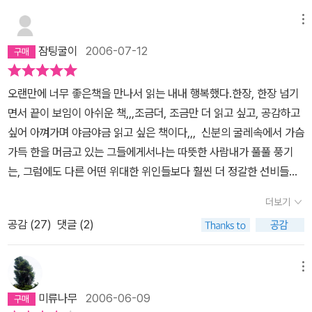
메뉴
잠팅굴이
2006-07-12
오랜만에 너무 좋은책을 만나서 읽는 내내 행복했다.한장, 한장 넘기
면서 끝이 보임이 아쉬운 책,,,조금더, 조금만 더 읽고 싶고, 공감하고
싶어 아껴가며 야금야금 읽고 싶은 책이다,,, 신분의 굴레속에서 가슴
가득 한을 머금고 있는 그들에게서나는 따뜻한 사람내가 풀풀 풍기
는, 그럼에도 다른 어떤 위대한 위인들보다 훨씬 더 정갈한 선비들의
모습을 볼수 있었다. 이에 한없이 부끄러워지는 나 이다,,,, 이덕무를
더보기
비롯해서 벗하나, 하나 모두가 자신이 가치있다고 여겨지는 것을 향
공감 (
27
)
댓글 (2)
해, 심지어 사람들이 비웃더라도 괘념치 않고 모든 열정을 쏟고 있는
모습을 볼때 나는 한없이 작아지는 나를 느꼈다... 자신이 옳다고 생각
하는것을 끝없이 추진하는 모습들이란,,, 특히 결국엔 발해고를 편찬
메뉴
하기에 이르는 유득공과, 북학의를 저술한 박제가의 모습에서 올바
미류나무
2006-06-09
른 신념을 가지는 것과 그 신념을 지키는것, 그리고,, 그 신념을 실천