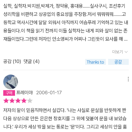
무의 <하루>라는 글. 마치 수도자처럼 서늘한 정신이 느껴진다. 책만
조하다. 지금 종로에는 18세기 백탑 대신 빌딩들이 우후죽순처럼 세
들을 구원한 것이 아닐까 싶다. 적어도 그들은, 그런 그들의 능력을
실학, 실학자.박지원,박제가, 정약용, 홍대용......실사구시, 조선후기
같이 밥 먹고 숨 쉬는 인간으로서의 그들 말이다. 특히 서얼이라는 신
보는 바보, 그가 이덕무라는데 나는 너무 안심이 된다.조선 후기, 그
워졌다. 도시에 갇힌 삶 때문에 18세기와 같이 산다는 것은 모순이다.
알아봐 주는 군주를 만나는 복을 타고 났으니.안타까운 것은 그 점이
성리학을 비판하고 상공업의 중요성을 주장함.저서 뭐뭐뭐뭐.......고
분의 굴레가 그들에게 얼마나 고뇌와 절망을 안겨주었는지 절감하게
역동의 시기에 어찌할 줄 모르고 동료들과 토론으로 밤을 새우던 그
변화는 시대적인 흐름이다. 사는 게 편리해졌다. 하지만 정작 중요한
다. 그들의 손을 잡아줄 수 있는 군주를 만난 것은 그들의 복이지만,
등학교 역사시간에 달달 외워서 아직까지 어슴푸레 기억하고 있는 내
된다.
이덕무는 책을 눈으로만 읽지 않는다. 그는 책 속에서 소리를
분들의 형상화가 정겹기 그지없다. 사람을 홀리려면, 세 가지를 하라
마음의 행복은 찾아볼 수 없다. 우리도 이제 책만 보는 바보가 되었으
그 군주의 명이 그닥 길지 못했으니.. 그들이 바라고 꿈꾸던 세상을,
용들이다.이 책을 읽기 전까지 이들 실학자는 내게 피와 살이 없는 존
듣는다. 책 속에는 사람의 목소리가 있다. 그림을 보듯 책을 보기도 한
고 했다.첫째, 조명을 활용하고,둘째, 음악을 활용하고,셋째, 화장을
면 한다. 18세기 이덕무가 간서치라는 이름으로 되살아나는 것은 이
그들의 자식들에게 원하던 만큼 돌려주지 못했으니 말이다. 한 사람
재들이었다.그런데 저자인 안소영씨가 어찌나 그린듯이 묘사를 해 놓
다. 책에서 풍기는 독특한 내음을 반가워한다. 그의 산문집 제목을 <
하라고... 간서치를 통해서 본 책읽는 광경은 사람을 홀리기에 충분한
러한 까닭일 것이다. 그의 집이 구서재(九書齋)라는 사실은 우리에
의 군주로 인해 가능했던 일들이란, 그가 더 이상 제 기능을 발휘하지
았는지책을 덮고 나니 한동안내가 이들과 친구하고, 이들의 고뇌를
이목구심서(耳目口心書)>라고 붙인 것은 결코 한때의 치기나 우연
조건을 가졌다.창호지를 비쳐 들어온 은은한 조명과, 간결한 그 음악
게 여러모로 유익한 생활의 발견인 셈이다.
더보기
못할 때에 쌓였던 아성도 무너진다는 의미가 된다. 난 그 점에서 정조
함께 슬퍼하며같은 책을 읽고, 함께 울분을 토하고, 이들의 가난을 함
의 소산이 아니다.
내용 곳곳마다 자신의 불우한 처지에 대한 탄식이
적인 글맛과,사나이들의 굵직굵직한 만남의 선은 화장발 저리가라고
의 죽음을 아파하며, 그보다는 자유롭고 능력 위주의 사회인 오늘날
공감 (
10
)
댓글 (4)
께 체험하고 책 속에서 같이 거닐다 빠져나온 듯 하다.간서치.책만 보
깃들어 있다. 반복되는 토로가 그저 개인적 신세 한탄에 머물지 않고
할 정도로 시원시원하다. 초등 고학년은 되어야 읽을 수 있을 테지만,
에 태어난 것을 감사하게 여긴다. (지금이라고 양극화 현상이 없는 것
는 바보.그러나 그들은 절대 책만 보는 바보는 아니었던 것이책 속에
시대적, 제도적 변혁 요구의 당위성으로 연결되는 것은 이덕무와 그
(6학년 1학기가 되어야 국사를 배우니깐)중학생이나 고등학생이 읽
은 절대 아니지만.ㅡ.ㅡ;;;)이 책이 초등학교용 도서에도 꽂혀 있는 것
서 인간에 대한 연민의 마음과나라를 일으킬 새로운 지식과백성들의
의 벗들이 연행 사신의 수행원이 되어 북경에 가게 되어 만나게 중국
메뉴
거나 성인이 읽어도 참 멋진 책이리라 생각한다.책에 대한 취향도 개
을 본 적이 있다.(교보문고에서) 확실히 쉽게 쓰여졌다. 실학파들의
어려움을 해결할 실제적인 해결방법을 찾아 헤맸던 사람들이었던 것
선비들과의 교류이다. 조선 내에서는 불가능했던 일이 중국에서는 자
인차가 크지만, 이 책처럼 어렵지 않고, 은근한 <한국의 멋>이 있고,
프레이야
2006-01-17
계보라던가, 당시 조선의 상황이라던가, 이들이 쓴 책 등등도 모두 일
이다.그럴 때마다 저는 조선 농민들의 모습이 떠올랐습니다. 하루 종
연스럽게 이루어졌다. 어쩐 연유일까?
“나라가 다르고 말씨가 다르
시대에 따른 고뇌까지 품은 멋진 작품을 만나기란 쉽지 않은 일이
목요연하게 머리 속에서 정리되는 느낌이다. 그렇지만 초등학생용으
일 들에서 일하고 돌아와 흙 묻은 옷을 제대로 갈아입지도 못한 채, 때
고 옷차림이 다르고 풍습이 다른 것을 따지기보다는, 서로의 마음속
다. 방학을 이용해 동화를 사주고 싶은 사람이나,책을 좋아하는 친구
저자의 말이 믿음직하면서 살갑다. '나는 사실로 문살을 반듯하게 짠
로 보기엔, 이 책 안에 담긴 한과 설움을 이해하기 어려울 듯 싶다. 적
에 전 가마니 위에 그대로 쓰러져 잠들어야 하는 우리 조선 백성들의
에 담긴 생각을 먼저 보았기에 가능한 일이었다. 그러나 정작 같은 나
에게 선물을 주고 싶은 사람이 산다면 후회없을 책이다. 이 책을 읽어
다음 상상으로 만든 은은한 창호지를 그 위에 덧붙여 문을 내 보았습
어도 중학생 이상이 되면 이 책을 즐길 수 있지 않을까.맨 뒤에는 인물
모습 말입니다.'실학' 이라 하면 부국강병이나 근대화, 편리함 등등의
라 사람들과는 사귀기가 쉽지 않았다. 신분이 다르다는 이유로, 나이
나가면서 만나는 또 하나의 <덤>은 그림같지 않은 그림이다.처음엔
니다.' 우리가 세상 밖을 보는 통로는 '문'이다. 그리고 세상의 안을 훔
과 저서 목록을 가나다 순으로 요약 정리했다. 지루할 수 있는 내용이
말이 먼저 떠오르지만 실제 그들의 생각이 어디서 출발했는지 느낄
가 많고 적다는 이유로, 가진 것이 있고 없다는 이유로, 서로가 속한