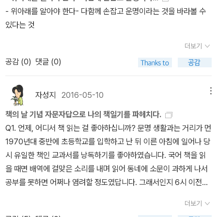
를 하게 된다. 루는 지성을 나누는 관계와 육체를 나누는 관계를 확실
「참회록」(1942)이란 제목의 시에는 ‘파란 녹이 낀 구리거울’ 앞에 선
물려준 핏줄은 서러웠지만, 사랑이 담긴 어머니의 목소리는 그의 가
감히 사(史)라고 자처하지 못하기 때문”(39p)이라고 하며 서문을 마
- 위아래를 알아야 한다- 다함께 손잡고 운명이라는 것을 바라볼 수
신 후대부분 고향으로 돌아오지만, 박제가만은 딸의 시아버지와 관련
히 구분 지었다. 기묘한 삼각 동거는 루의 결혼으로 끝난다. 루는 언어
화자가 등장한다. 밤마다 녹슨 거울을 닦아보아도 부끄러운 나의 모
슴에 따스한 피를 돌게 했다. 나의 벗 유득공은 그러한 따스함을 세상
친다. 이 부분에서 아이들에게 사체(史體)에 대해 설명하고 싶으나
있다는 것
된 역모로 유배를 당합니다.이덕무가 본 친구들의 모습은 어떠했을까
학자 안드레아스와 결혼한다. 레는 실연의 아픔을 못 이겨 투신자살
습만 비친다. 나는 어디로, 어떻게 나아가야할까. 막막하고 외로운데
과 벗들에게 골고루 나누어 주었다. 우리는 책에 취하고 이야기에 취
참았다. 아이들에게 ‘인용문헌’의 중요성에 대해 강조하면서 전달이
요유득공: 어머니가 대장부였다고 하지요. 그래서 마음이 넓고 항상
로 생을 마감한다. 니체도 이후 약 10년간 정신착란 상태로 삶을 마감
다, 답답한 현실이 시야를 가린다. 또 일본 유학 중에 쓴 것으로 보이
더보기
하고, 너무나 잘 맞는 서로에 오래도록 취하였다. ... 다른 벗들도 모두
될까 걱정이 되었다. 그 사료의 신뢰도는 그 저서의 가치를 보여주는
유쾌했다고 합니다. 우리의 역사에 대한 관심이 많아 심양으로 갈때
한다. 1885년, 루는 자신의 첫 소설 <Im Kampf um G
는 「쉽게 씌어진 시」. 일본식 육첩방 집에 앉아 있던 비오는 어느 날
공감 (
0
)
댓글 (0)
책보기를 즐겨 하였으나, 이서구와 나의 경우는 좀 더 특별하였다. 우
것이라고. 『발해고』는 당나라의 정사 『신당서』를 주요 사료로 했다.
도 발해와 고구려를 생각했고, 결국 발해고란 책을 쓰게 되지요.박제
ott>를 발표하여 비평가들로부터 극찬을 받았다. 원제를 직역하면
밤, 자신의 시가 이렇게 쉽게 씌어져도 되는지 자문하며 또 부끄러움
리는 단순히 책을 읽는 것이 아니었다. 글자 하나까지 꼼꼼히 들여다
발해의 왕들에 대한 기록 「군고(君考)」로 시작한다. 본기(本紀)에
가: 고집과 타협을 모르는 성품, 그러나 여리고 상처많은 서자 출신...
‘신을 얻기 위한 투쟁’으로 읽어야 하지만, 국내에서는 ‘선택된 자들의
을 느꼈을 시인을 상상해본다. (...)땀내와 사랑 내 포근히 품긴보내
보며 적절하게 씌여졌는지 파고들었다. 알려지지 않은 귀한 책일수록
해당한다. 진국공은 대조영의 아버지다. 이름은 걸걸중상이고 속말말
이덕무가 한없이 감싸 주던 9살 어린 친구지요.백동수: 그의 처남이
자성지
2016-05-10
메뉴
소망’, ‘우리는 어디에서 어디로 가는가’로 소개되었다. 신앙(종교)과
주신 학비 봉투를 받아 대학 노-트를 끼고늙은 교수의 강의를 들으
손으로 옮겨 쓴 필사본이 많았는데, 그러다 보니 잘못된 부분이 많았
갈인이고 고구려 유민이다. 중국의 요령성 조양으로 옮겨가 살다가,
죠. 결혼 전부터 그를 따르고 존경했습니다. 대대로 무인집안이었지
이성 사이에서 갈등하는 주인공이 성장하면서 깨닫는 과정을 그린 이
러 간다. (...) 인생은 살기 어렵다는데시가 이렇게 쉽게 씌어지는
책의 날 기념 자문자답으로 나의 책일기를 파헤치다.
다. 조금이라도 미심쩍은 부분이 나오면 다른 책들을 찾아보거나, 생
측천무후 통치 2년에 반란을 일으키고 말갈의 추장인 걸사비우와 요
요. 먹고 살길이 막막해 깊은 산으로 가지만, 정조의 명으로 세상 밖으
야기다. 루가 레와 니체를 만나고 있었을 때 이 소설을
것은부끄러운 일이다. (...)(《시인/동주》에 인용된 시 「쉽게 씌어진
Q1. 언제, 어디서 책 읽는 걸 좋아하십니까? 문명 생활과는 거리가 먼
각하고 또 생각하여 잘못된 곳을 바로잡았다. 그러고는 서로 맞추어
수를 건너 성을 쌓는다. 측천무후에게 진국공이라는 봉작을 받는다.
로 나오지요.그런 그가 왕명으로 친구들과 같이 만든 책이 바로<무예
쓰기 시작했는데, 니체의 인상이 느껴지는 문구가 많이 보인다. 그래
시」(1942)에서 재인용함, 229면) 사전에서 ‘부끄러움’과 관련한 단
1970년대 중반에 초등학교를 입학하고 난 뒤 이른 아침에 일어나 당
보았는데, 대부분 서로의 생각이 다르지 않았다.신분의 굴레가 있는
걸사비우는 죽고 진국공의 아들 대조영이 고왕이 된다. 이때 국호를
도보통지>무예를 그림으로 (도) 상세한 설명과 함께 (보) 모든 것을
서 니체가 루의 소설에 영향을 받아 《차라투스트라는 이렇게 말했다》
어를 무심코 찾아보니 여러 연관어가 나온다. 자괴감, 자괴지심, 수치
시 유일한 책인 교과서를 낭독하기를 좋아하였습니다. 국어 책을 읽
현실 속에서 나와 같은 서자들은 변두리에서 살아갈 수밖에 없다. 그
발해라고 한다. 그리고 무왕, 문왕, 폐왕,…, 마지막 왕 인선까지. 당나
(통) 담은 책이란 뜻이라고 합니다.(내용을 잠깐 살펴 보면,본국검~
를 썼다고 주장하는 연구가도 있다. 니체는 진리, 선, 신들이 이 세계
심, 망신, 모욕, 수줍음, ‘볼 낯이 없다’, ‘떳떳하지 못하다’ 등등. 윤동
을 때면 배역에 걸맞은 소리를 내며 읽어 동네에 소문이 과하게 나서
러나 한 사람의 일생을 놓고 보면 누가 중심이고 누가 변두리라고 할
라로부터 왕의 칭호를 받는 것으로 기록되어있다. 하지만 신라나 고
보병이 차는 칼로 검술 신라 화랑 황창의 칼춤에서 유래되었다고 합
를 부정하기 위해 고안해낸 창작물에 불과하다고 말한다. 그는 차라
주 시인이 간직했던 ‘부끄러움’의 정서를 보다 적확하게 표현할 수 있
공부를 못하면 어쩌나 염려할 정도였답니다. 그래서인지 6시 이전에
수 있겠는가. 누구나 자신의 삶에서는 스스로가 중심인 것이다. ... 지
려와 달리 연호를 독자적으로 쓰고 있다. 당나라와 발해의 관계와 관
니다. 황창은 어릴적부터 칼춤으로 유명해, 어느날 백제왕의 부름을
투스트라를 내세워서 선과 악 사이에서 끊임없이 투쟁하는 인간의 자
는 용어가 있을까 궁금했다. 우선 나는 시인의 시대를 온전히 상상할
눈을 뜨는 편인데 전날 읽던 책을 10분 남짓 소리 내어 읽은 뒤 하루
구가 둥글다는 담헌 선생의 말씀은, 우리가 살고 있는 땅의 모습에 대
련해서 ‘안사의 난’과 발해가 준 도움을 설명했다. 그러다보니 현종과
받고 칼춤을 추 게 되지요. 그때 칼로 왕을 죽이고 자신도 목숨을 끊었
더보기
유 의지를 추구했다. 루의 소설에 나오는 주인공 역시 기독교의 신을
수 없을 것이란 생각을 하게 되었다. 내가 학창시절에 그토록 싫어하
일정을 열어갑니다. 고미숙 님의 <<낭송의 달인 호모 큐라스>>를 읽
해서만 한 이야기가 아니었다. 변두리 자그마한 나라에 산다 하여 큰
양귀비, 안녹산 이야기를 하게 된다. 고구려 유민인 당나라 장군 고선
다고 합니다. 그래서 신라검이라고 불리기도 한다네요.조선세법 등