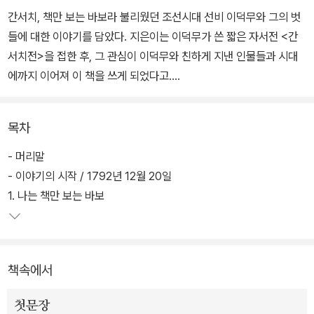
간서치, 책만 보는 바보라 불리웠던 조선시대 선비 이덕무와 그의 벗
들에 대한 이야기를 담았다. 지은이는 이덕무가 쓴 짧은 자서전 <간
서치전>을 접한 후, 그 관심이 이덕무와 친하게 지낸 인물들과 시대
에까지 이어져 이 책을 쓰게 되었다고.
너무나 가난하여 식구들의 끼니를 걱정해야 하고, 출신의 벽 때문에
목차
높은 학식으로도 존경받을 수 없던 시절, 진정으로 서로의 마음을 이
해하고 기쁨과 슬픔을 함께 나누었던 옛 선비들의 아름다운 우정과
- 머리말
삶이 펼쳐진다.
- 이야기의 시작 / 1792년 12월 20일
1. 나는 책만 보는 바보
지금은 실학파로 우리에게 알려진 연암 박지원, 담헌 홍대용을 비롯
하여 박제가, 유득공, 백동수, 이서구 등의 이야기가 소개된다. 맹자를
팔아 밥을 먹고, 좌씨를 팔아 술을 마시며, 고된 생활 속에서 오로지
책속에서
글과 벗의 힘으로 살아가던 고고한 삶을 그렸다.
첫문장