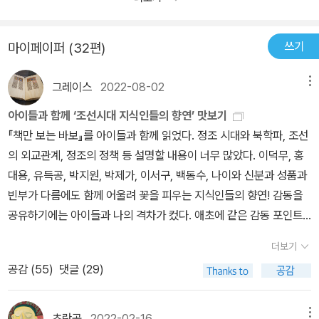
표를 위해 격의 없이 어깨동무를 했었다. 하지만 요즈음 사회적 현안
뺨치는 수준급의 거문고 소리라니, 얼마나 멋스러운가. 그 시대에 누
난 생각도 해보지 못했다는 생각이 들어서였다. 특히나 우리 역사 안
에 대해서는 수많은 대책위원회는 많이 만들어지지만 사람과 사람,
구나 의심하지 않았던 부분에 대해 자세한 관찰과 예리한 비판의 눈
에서 고요히 빛나고 있는 옛사람들은 만나기가 쉽지 않았다. 왜그랬
단체와 단체 사이의 실질적인 연대는 쉽지 않은 것 같다. 250여년전
쓰기
마이페이퍼 (32편)
으로 물음표를 던지고 세상의 중심은 '나'라는 생각을 하게 한 사람.
을까..생각해보니 홍대용이나 연암 박지원, 박제가, 이덕무 등등의 사
에 대사동(大寺洞) 백탑아래에서의 눈물겨운 우정과 사람과 사람사
이는 자기 개혁으로부터 세상의 개혁도 나올 수 있다는 평범한 진리
람들을 교과서의 메마르고 딱딱한 글귀로만 소개받았던 것 같다. 요
이의 연대가 마냥 부럽기도 하고 존경스럽기도 하다. * 이덕무가 쓴
그레이스
2022-08-02
메뉴
를 인식함이 아니고 무엇이겠는가.이덕무가 벗과 스승과의 만남을 통
즘들어 역사서적이 많이 출판되고 있지만 아이들에게 사준 역사서적
<간서치전 看書痴傳-책만 보는 바보이야기>에 살을 보태 이렇게
해 세상을 넓혀가듯, 공간적으로도 작은 방 안에서 시작하여 백탑으
안에서도 역사적 사건들 속에 파묻혀 사람 하나하나와 마음을 나누기
아이들과 함께 ‘조선시대 지식인들의 향연’ 맛보기
동화 같은 이야기를 만들어 낸 저자 안소영씨는 남민전, 구국전위 사
로 중국으로, 다시 규장각으로 넓혀간다. 이들, 변혁의 의지를 품은
에는 턱없이 모자란 감이 없지 않았다. 지은이 안소영씨는 어떻게 이
『책만 보는 바보』를 아이들과 함께 읽었다. 정조 시대와 북학파, 조선
건으로 삶의 오랜 시간을 감옥에서 보낸 수학자 안재구선생의 따님이
인물들의 배후에는 정조가 있다. 이들이 세상 속으로 나와 보고 느끼
런 글을 쓸 생각을 했을까. 참 예쁘고 고운 사람이다. 푸른 달빛을 받
의 외교관계, 정조의 정책 등 설명할 내용이 너무 많았다. 이덕무, 홍
라고 한다. 엄혹한 군사정권 시절에 사상범 아버지를 감옥에 둔 딸의
고 배운 것들이 정책으로 받아들여지고 실현되었더라면, 하는 생각을
아 더욱 하얗게 빛나는 백탑 아래서 친구와 스승으로 만나는 소중하
대용, 유득공, 박지원, 박제가, 이서구, 백동수, 나이와 신분과 성품과
심정과 서자 이덕무의 마음이 통하여 이런 글을 낳게 된 것은 아니었
해보며 정조의 개혁의지가 담겨있었던 화성 담의 매끈한 벽돌이 떠오
고 빛고운 인연들의 이야기가 도포자락 살랑살랑 날리며 걷는 선비의
빈부가 다름에도 함께 어울려 꽃을 피우는 지식인들의 향연! 감동을
는지 주제넘은 상상을 해본다.
른다. 이것을 실어나르기 위해서도 수레가 필요하다가 피력한 박제가
걸음처럼 서두르는 법 없이 조용하게 펼쳐진다. 서자라는 운명으로
공유하기에는 아이들과 나의 격차가 컸다. 애초에 같은 감동 포인트
가 거침없는 목소리가 들리는 듯하다. 실현되지 못한 이상을 예견했
제 뜻을 펼치지 못하는 아픔과 자식에게 그 아픈운명을 대물림해야
를 찾는다는 것이 잘못된 것이다. 아이들의 시선에서 공감하는 지점
을까. 이덕무가 책만 보는 바보라고 자칭한 이름에 세상에 대한 원망
더보기
한다는 현실에 힘들어하는 이덕무와 박제가, 유득공, 백동수의 처지
이 다를 텐데 말이다. 아이들의 감상문에는 주로 그들의 신분 때문에
의 소리가 깔려있는 것 같다.이 책은 과거의 일과 과거의 인물을 소재
공감 (
55
)
댓글 (29)
가 유난히 크게 다가왔다. 그래도 서로서로'하늘아래 가장 고귀한 우
생긴 불공평함에 대한 생각이 담겼다. 사실 나는 그들이 차례로 북경
로 하고 있지만 마지막 장에서는 조선의 미래를 이야기하는 것으로
정은 가난할 때의 사귐이라 합니다. 벗과의 사귐은 술잔을 앞에 두고
에 다녀오면서 문물을 접하고 외국의 문인들과 교류하고 돌아와 책을
맺는다. 물론 이것도 오늘날의 시점에서 보면 과거이지만 책 속 이야
무릎을 맞대고 앉거나 손을 잡는 데에만 있지 않습니다. 차마 말하고
쓰게 된 지점에 대해 강조하고 싶었다. 그들은 그 여행을 하고 돌아와
초란공
2022-02-16
메뉴