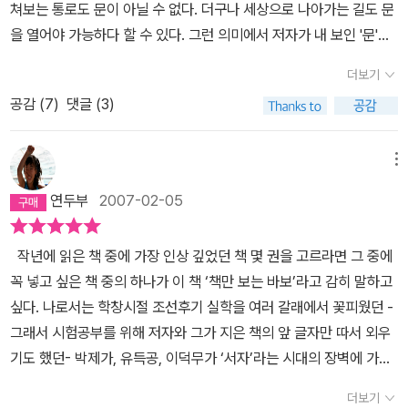
그림이라고 보지 못하고 지나간 부분에, 매혹적인 붓선으로 그려낸
쳐보는 통로도 문이 아닐 수 없다. 더구나 세상으로 나아가는 길도 문
지만, 읽어두면 역시 도움이 될 것이다.이 책의 분위기를 만드는 데에
수 있는 대목이다. 백성들의 가난과 고난에 찌든 모습을 가슴이 아리
당파가 다르다는 이유로, 미리부터 사람들 사이에 금을 그어 놓았기
멋진 그림들이 들어 있음을 깨닫고는,그림만 다시 훑어보기도 했을
을 열어야 가능하다 할 수 있다. 그런 의미에서 저자가 내 보인 '문'은
큰 몫을 해낸 그림 이야기를 빼먹었다.그림은 강남미씨가 그렸는데,
도록 안타까워 했을 그들의 모습이 이 책에서 절절하도록 묘사된다.
때문이다.” (P.150)
이덕무를 포함한 소위 백탑파(白塔派)와 북학
정도로 그림에 매혹될 만한 책이다. 이 책을 보고 싶어, 도서관에서 빌
햇살이 은은하게 비쳐 온기를 담고 있다. 세상 밖과 안이 불투명하게
수묵을 사용한 것보다 특이한 것은, 그림의 크기다. 보통 이런 책의
그리고 철저한 신분사회였던 조선에서 서자 출신으로 아웃사이더가
파의 당대 지식인들이 그토록 여러 저작을 통해 구현하고자 한 사회
더보기
릴 때까지 기다리지 못하고 산 것에 대해서 정말 잘한 일이라 생각한
막혀있지 않고 잘 통할 것만 같이 열려있는 느낌이다. 비록 그 문이 닫
삽화란 한 페이지를 다 차지하거나 양페이지를 다 차지하기 일쑨데,
될 수 밖에 없었던 그들의 아픔도 그 위에 오버랩 된다. 역시 아픔을
의 미래 모습은 결국 현재보다는 좀 더 나아진 사회, 불평등과 불합리
다.
공감 (
7
)
댓글 (3)
혀있다해도 말이다. 그 문 옆에 앉아 책을 펼치면 속눈썹 위로 햇살이
이 책의 삽화는 한 페이지의 1/4크기를 넘지 않는다. 딱 그만큼만 차
겪은 자 만이 타인의 아픔을 이해하는 것......안소영씨가 어린이도 쉽
가 완화되어 좀 더 많은 사람들이 행복하게 살 수 있는 사회이다. 그게
아른거리며 기분 좋을 정도로 눈이 부시고 잠이 스르르 들 것만 같이
지하고서도 전체를 다 차지한 것 같은 존재감을 주며, 여백의 미를 발
게 읽을 수 있는 이 책을 쓰기 위해 수많은 고문서와 씨름했을 것이라
어디 그들만의 꿈과 희망으로 치부될 수 있겠는가? 우리네가 지향하
편안하다. 이런 분위기는 이 책의 책장을 다 덮을 때까지 이어진다. 굳
산하여 순백의 책장과 검은 묵의 조화를 황금률로 보여주고 있다.
메뉴
짐작된다. 이렇게 문학적 향기가 느껴지는, 역사인물을 소재로 한 소
는 바도 과거와 다름없이 여전하다.
“우리의 후손은 못난 조상처럼,
이 예스러운 문체를 고집하지 않는 이야기방식도 그렇고 사라진 인물
(물론, 채색된 그림도 나오지만 모두 수묵의 기법을 사용했다.)1+1으
설(그렇지만 철저한 고증으로 이 책은 그대로 인물열전(?)으로도 읽
소중한 삶을 탄식과 분노로 오랫동안 소모하지는 않을 것이다. 순간
연두부
2007-02-05
들을 살려내는 데 있어 저자가 바라보는 시선이 또한 그러하다. 이는
로 나와서 책이 그렇게 안 팔렸나? 조금 우려도 되었는데, 이 좋은 책
힌다)로 우리의 옛 사람을 만나는 기쁨을 다시 누리고 싶다. 나는 사
순간 최선을 다하노라면 스스로가 빚어 낸 삶이 희미한 빛을 낼 때가
무리없이 읽어내려가며 잔잔한 감동을 전해주는 점에서 장점이기도
이 왜 안팔렸을까 이젠 안타까움이 든다. 혹시 주저했다면 당장에 장
실로 문살을 반듯하게 짠 다음 상상으로 만든 은은한 창호지를 그 위
있지 않을까.” (P.245)
역사를 과거와 현재의 대화라고 정의한 학자
작년에 읽은 책 중에 가장 인상 깊었던 책 몇 권을 고르라면 그 중에
하지만 어느 부분에서는(특히 초반부) 다소 몽환적이다싶은 묘사가
바구니로 보내기를... 멋과 여운과 실용서적으로서의 장점을 모두 갖
에 덧붙여 문을 내 보았습니다. 이 문을 통해 햇살도 드나들고, 바람도
가 있다. 우리가 옛 고전을 읽는 이유 또한 이와 다르지 않다. 책을 통
꼭 넣고 싶은 책 중의 하나가 이 책 ‘책만 보는 바보’라고 감히 말하고
이덕무란 인물을 현실비관적이거나 유약한 인물로 보이게 하는 것 같
추었으니... ^^
드나들고, 옛사람과 우리의 마음도 서로 드나들 수 있었으면 좋겠습
해 우리는 옛사람들로부터 그들의 시간을 나누어 받기도 하며, 그들
싶다. 나로서는 학창시절 조선후기 실학을 여러 갈래에서 꽃피웠던 -
다. 하지만 서두의 이런 분위기는 점점 현실적이고 강인한 미래의식
니다.저자가 자기 책에 대한 묘사를 이렇게 잘해 놓아서 더 덧붙일 말
에게 우리의 시간을 나누어 주기도 한다.
“옛사람과 우리가, 우리와
그래서 시험공부를 위해 저자와 그가 지은 책의 앞 글자만 따서 외우
을 표현하는 것으로 나아간다. 이 책의 주인공은 이덕무이다. 첫번째
이 구차할 지경이다. 사실로 짠 문살에 창호지로 바른 상상이라....바
먼 훗날 사람들이, 그렇게 서로 나누며 이어지는 시간들 속에서 함께
기도 했던- 박제가, 유득공, 이덕무가 ‘서자’라는 시대의 장벽에 가로
이야기에서 그는 자신을 간서치라 하며 겸양한 태도를 보인다. 또한
람이 드나들 듯 옛사람과 마음으로 교류하라고.....딱 그랬다.책 사이
하는 벗이 되리라.” (P.250)
이덕무는 물론 그와 같은 시대를 살았
막힌 인물들이었다는 것과 ‘원각사 십층석탑- 백탑’을 지근거리에 둔
자신이 책과 만나는 독특한 방식을 감동스럽게 풀어낸다. 가난한 살
더보기
사이 몇쪽을 넘길 때마다, 족자처럼 길게 펼쳐진 그림도 정말 아름다
던 역사 속 인물을 생생하게 접할 수 있는 좋은 기회였다. 이덕무가 벗