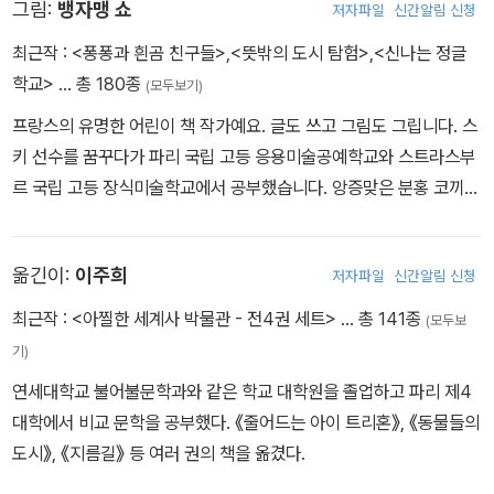
그림:
뱅자맹 쇼
저자파일
신간알림 신청
최근작 :
<퐁퐁과 흰곰 친구들>
,
<뜻밖의 도시 탐험>
,
<신나는 정글
학교>
… 총 180종
(모두보기)
프랑스의 유명한 어린이 책 작가예요. 글도 쓰고 그림도 그립니다. 스
키 선수를 꿈꾸다가 파리 국립 고등 응용미술공예학교와 스트라스부
르 국립 고등 장식미술학교에서 공부했습니다. 앙증맞은 분홍 코끼리
와 호기심쟁이 아기 곰을 특히 많이 그렸고, 지금까지 100여 권의 책
을 출간했어요. 2013년 《뉴욕 타임스》 올해의 그림책에 선정된 『곰
옮긴이:
이주희
저자파일
신간알림 신청
의 노래』를 비롯해 다양한 작품이 여러 나라 말로 옮겨져 세계적으로
사랑받고 있답니다. 2013년에는 문화예술공로훈장 슈발리에를, 201
최근작 :
<아찔한 세계사 박물관 - 전4권 세트>
… 총 141종
(모두보
4년에는 미국의 일러스트레이터협회 금메달을 받았으며, 여러 차례
기)
아스트리드린드그렌추모상 후보에 올랐습니다. 아주 작은 부분까지
연세대학교 불어불문학과와 같은 학교 대학원을 졸업하고 파리 제4
신경 쓰는 쇼의 경쾌한 그림은 다채로운 팔레트로 더욱 생생해집니
대학에서 비교 문학을 공부했다. 《줄어드는 아이 트리혼》, 《동물들의
다. 리듬감 있고 유머러스한 선들은 박물관의 신성함을 넘어서고자
도시》, 《지름길》 등 여러 권의 책을 옮겼다.
하는 『지구 박물관 여행』과 딱 들어맞지요. 페이스북 @benjamin.c