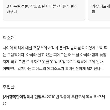
8월 특별 선물. 각도 조절 테이블 · 이동식 빨래
가장 빠르게
바구니
합
책소개
차이와 배려에 대한 프랑스의 시각과 문화적 높이를 재미있게 보여주
는 그림책이다. 아빠와 살고 있는 피에르는 어느 날 아빠와 함께 늦잠
자게 되고 그만 깜빡 하고 옷을 못 입고 알몸으로 학교에 오게 된다.
이때부터 일어나는 피에르의 에피소드가 흥미진진하게 펼쳐진다.
자신이 알몸으로 학교에 왔다는 것을 알게 된 피에르는 부끄럽고 창
추천글
피하여 선뜻 학교 문을 들어서지 못한다. 하지만 아무도 피에르의 알
몸을 놀리지 않는다. 친구들은 약간 당황하면서도 자연스럽게 인사한
(사)행복한아침독서 편집부:
2010년 책둥이 추천도서 목록 6~7세
다. 아이들은 피에르에게 옷차림이 좀 다르다든가, 장화가 멋있다는
용
등의 말로 인사를 한다.