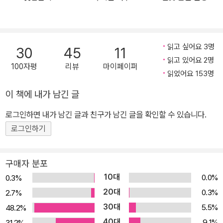
고 아주 자연스럽게 보여주고 있다. 다시 말해 차이를 감싸는 성숙한
배려란 무엇인가를 아이들의 시각을 통해 진지하게 우리에게 묻고 있
다. 피에르의 알몸에 친구들은 어떤 반응을 보였을까? 나중에야 자신
이 알몸으로 학교에 왔다는 것을 알게 된 피에르는 부끄럽고 창피하
읽고 싶어요 3명
30
45
11
여 선뜻 학교 문을 들어서지 못한다. 그리고 오늘 같은 황당한 일이 있
읽고 있어요 2명
100자평
리뷰
마이페이퍼
었던 때를 돌아보며 용기를 내려고 애를 쓴 뒤 학교 안으로 들어간다.
읽었어요 153명
피에르가 교문을 들어서자 친구들이 우르르 몰려온다. 하지만 아무도
이 책에 내가 남긴 글
피에르의 알몸을 놀리지 않는다. 단지 그의 남다른 차림에 친구들은
로그인하면 내가 남긴 글과 친구가 남긴 글을 확인할 수 있습니다.
약간 당황하면서도 자연스럽게 인사한다. 아이들은 피에르에게 옷차
림이 좀 다르다든가, 장화가 멋있다는 등의 말로 인사를 한다. 그렇지
로그인하기
만 피에르는 당황하여 제대로 인사를 받지 못한다. 이 상황이 우리나
라였다면 어떠했을까? 아마 아이들은 놀리거나 동정을 했을 것이고
구매자 분포
선생님은 그런 아이들에게 그러면 안 된다고 일장 연설을 했을 것이
10대
0.0%
0.3%
다. 하지만 여기서는 친구들이 비록 피에르를 보고 당황하긴 했지만
20대
0.3%
2.7%
오늘은 피에르가 평소와 좀 다르다고 생각하는 정도이다. 선생님은
30대
5.5%
48.2%
평소와 다른 피에르가 주눅 들지 않도록 더 활발하게 발표를 시킨다.
40대
9.1%
31.2%