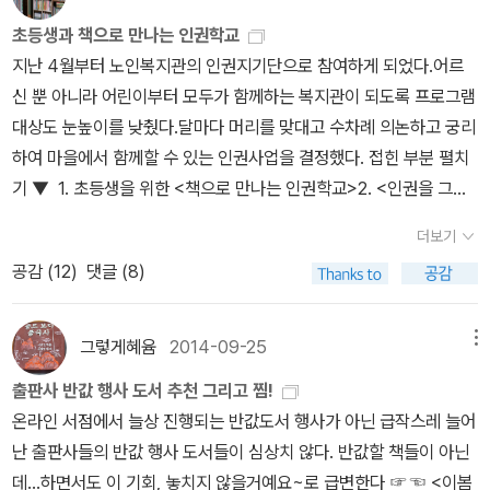
부터 스무 살에 이르도록 “집이란 자느라 살짝 스치는 곳”일 뿐이다.
초등생과 책으로 만나는 인권학교
집에서 함께하는 삶이나 살림이나 사랑이 없이 몸뚱이가 커야 하는
지난 4월부터 노인복지관의 인권지기단으로 참여하게 되었다.어르
오늘날 어린이·푸름이인 줄 알아챌 수 있을까. 전남 고흥에 깃든 지난
신 뿐 아니라 어린이부터 모두가 함께하는 복지관이 되도록 프로그램
열여섯 해를 되새긴다. 이동안 배움일꾼(교육감)이라는 사람을 늘 갈
대상도 눈높이를 낮췄다.달마다 머리를 맞대고 수차례 의논하고 궁리
아치우는 모습을 지켜본다. 이때껏 모든 ‘전남교육감’은 “전라남도 시
하여 마을에서 함께할 수 있는 인권사업을 결정했다. 접힌 부분 펼치
민사회·교육단체가 밀어주는 진보교육감 후보”가 뽑혔다. 그런데 이
기 ▼ 1. 초등생을 위한 <책으로 만나는 인권학교>2. <인권을 그리
때껏 뽑힌 모든 ‘전남 진보교육감’은 ‘새길(진보)’이 아닌 ‘벼슬꾼(공
다> 축제 -그룹으로 마을을 돌아보고 그림으로 표현하는 그림대회
무원)’으로 곧장 나뒹굴었다. 이때껏 뽑힌 모든 ‘전남 진보교육감’은
더보기
와 체험부스 및 인권OX 퀴즈 등 미션 수행.3. 마을로 스미는 힉부모
너나없이 “한 아이도 포기하지 않겠습니다”라는 말을 내걸었다. 이들
공감 (
12
)
댓글 (8)
인권교육 - 학교와 작은도서관 연계, 학부모들이 가져야 할 인권감수
은 ‘집밖(학교안)’과 ‘학교밖(집안)’에서 배우는 모든 어린이·푸름이
성4. 마을로 스미는 경로당 인권교육 - 경로당 4곳을 찾아가는 인권
가 고르게 제몫을 누리는 길을 열겠다고 밝혔으나, 아직 어느 누구도
교육5. 안녕? 우리마을 - 주민의 왕래가 잦은 공간에 인권감수성을
그렇게혜윰
2014-09-25
메뉴
이 말을 안 지켰다. 그래서 올해에 전남광주교육감을 새로 뽑는 마당
자극할 문구 부착. 먼저 인사하기. 주민소통 공간 마련하기 등6. 레디
에서 다시금 ‘새새새새 진보교육감 후보’를 밀기로 했다. 전남뿐 아니
출판사 반값 행사 도서 추천 그리고 찜!
액션! - 마을 버스 정류장 책꽂이 설치 : 인권, 사회, 환경 관련 도
라 경남도 충남도 비슷한데, 모든 고장에서는 “서울에 있는 대학교에
온라인 서점에서 늘상 진행되는 반값도서 행사가 아닌 급작스레 늘어
서 펼친 부분 접기 ▲ 나는 초등 3~6학년 대상의 인권학교를 맡아
들어가는 푸름이”한테 꽃돈(장학금)을 엄청나게 몰아준다. 이와 달
난 출판사들의 반값 행사 도서들이 심상치 않다. 반값할 책들이 아닌
프로그램과 관련도서를 정하고 수강생을 모아 지난 토요일에 시작했
리, 푸른배움터(중고등학교)나 어린배움터만 마치고서, 시골에서 논
데...하면서도 이 기회, 놓치지 않을거예요~로 급변한다 ☞☜ <이봄