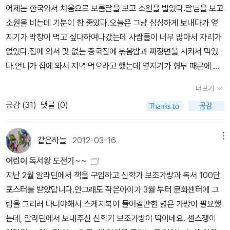
골라본다. 프랑스의 배려와 다름을 이해하기 좋은 그림책 <알몸으로
어제는 한국와서 처음으로 보름달을 보고 소원을 빌었다.달님을 보고
나, 프랑스 가고 싶은 거 맞지?파리에서 커피 마시고
밌게 읽은 책, 리뷰에게 재밌다고 소개한 책들을 골라봤다. 재밌게 읽
학교 간 날>프랑스 그림책이나 작가는 누가 유명한가? 샤를 페로
소원을 비는데 기분이 참 좋았다.오늘은 그냥 심심하게 보내다가 옆
싶은 거 맞지?무엇보다, 책 사고 싶은 거 맞지??? 우산 기한이 얼마
었으면 좋겠다. 왠지 내 동생(조카의 에미)가 더 재밌게 읽을 것 같다.
와 신데렐라 이야기가 생각난다. 마지막 수업, 별--- 잔잔한
지기가 막창이 먹고 싶다하여나갔는데 사람들이 너무 많아서 자리가
남지 않은 것부터 사고 나머지는 와우북 축제나 파주 북소리에 다녀
[우리 선생님을 돌려주세요]를 포함하여 신간책도 골
감동을 주는 알퐁스 도데 빼놓을 수 없지. 그리고 내가 좋아
없었다.집에 와서 맛 없는 중국집에 볶음밥과 짜장면을 시켜서 먹었
와서 구매해야겠다. 그 외에도 두 권이 있기에 어떻게 해야 하나 고민
라보았다. 신간 평가단을 하면서 좋았던 두 권인데 글밥이 적어 자칫
하는 그림책 작가 피터 시스.... 검색하니 생 떽쥐베리의 삶을 보여주
다.언니가 집에 와서 저녁 먹으라고 했는데 옆지기가 형부 때문에 싫
이 되는 세트 [잃어버린 시간을 찾아서]가 단발성 반값 할인을 한다.
유치할 수도 있겠지만 편안한 마음으로 읽을 수 있을 [슈퍼 거북]과
는 <하늘을 나는 어린 왕자>기 나왔다. 피터 시스 그림책을 좋아해서
다하여 못 갔다.나중에 형부한테 또 잔소리 듣게 생겼다. 에휴~작년
http://wowbookfest.com/ http://www.pajubookso
글이 없는데도 묵직한 [빅 피쉬]. 엄마와 함께 읽으면 좋겠구만.
더보기
여러 권 소장했는데, 파블로 네루다의 어린시절을 그린 <별이 된 소
에 안 좋은 일로 옆지기가 형부를 보기 싫어한다.이해는 하는데 언니
ri.org/2014/sub2/sub2_1.php
공감 (
31
)
댓글 (0)
년>도 참 좋았다. 피터 시스의 <장벽> 냉전시절의 체코슬로
가 걱정이다.이런 일로 또 언니한테 안 좋은 소리 할까봐... 짜장면 먹
바키아 프라하를 보여준다. 내가 소장한 책은 몇 권 안 되지만
고 체했는지 다 올리고 나니 속이 좀 괜찮다.책 보다가 휴식겸 페이퍼
가브리엘 뱅상 ... 손꼽아 줘야지. 영국 작가로는 존 버닝햄 너무
를 쓴다.반값도서 2편을 올린다.^^
같은하늘
2012-03-16
메뉴
유명하고 작품도 엄청 많으니까신간 <동물원 가는 길>과 내게 없는
어린이 독서왕 도전기~~
책을 챙겨 둔다. 존 버닝햄과 더불어 영국의 3대 그림책 작가로
군터 파울리의 책들은 착한 가격
지난 2월 알라딘에서 책을 구입하고 신학기 보조가방과 독서 100단
꼽히는 찰스 키핑 브라이언 와일드 스미스 한밤의 넋두
이라니... 각 권 2,800원~!!! 반값도서 2편은 여기까지~
포스터를 받았답니다.안그래도 작은아이가 3월 부터 문화센터에 그
리....이런저런 폭행과 체벌 등 인간이라면 도저히 할 수 없는 짓으로
림을 그리러 다녀야해서 스케치북이 들어갈만한 넓은 가방이 필요했
아까운 생명들이 죽어갈 때, 우린 무엇을 했나...아들을 군대에 보낸
는데, 알라딘에서 보내주신 신학기 보조가방이 딱이네요. 센스쟁이
엄마로, 딸아이를 둘이나 키우는 엄마로 참 심란하고 잠이 안 오는 밤