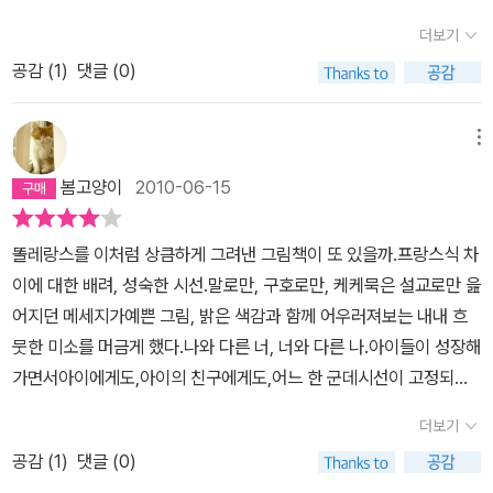
는데 그그림또한 너무너무 재미있다,2010-6
아이들에게는 조금은 가볍지 않은 자유로운 영혼에 관한 이야기.
더보기
공감 (
1
)
댓글 (0)
메뉴
봄고양이
2010-06-15
똘레랑스를 이처럼 상큼하게 그려낸 그림책이 또 있을까.프랑스식 차
이에 대한 배려, 성숙한 시선.말로만, 구호로만, 케케묵은 설교로만 읊
어지던 메세지가예쁜 그림, 밝은 색감과 함께 어우러져보는 내내 흐
뭇한 미소를 머금게 했다.나와 다른 너, 너와 다른 나.아이들이 성장해
가면서아이에게도,아이의 친구에게도,어느 한 군데시선이 고정되지
않도록시야가 좁아지지 않도록균형감각을 갖출 수 있게 하는따뜻하
더보기
고도 쉽고도 가볍고도깊은 울림을 주는 책이다.참 예쁘다.토닥토닥
공감 (
1
)
댓글 (0)
안아주고 싶은 앙증맞은 책.