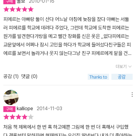
울보
2010-01-16
피에르는 아빠랑 둘이 산다 어느날 아침에 늦잠을 잤다 아빠는 서둘
러 피에르를 학교에 데려다 주었다, 그런데 학교에 도착한 피에르는
뭔가를 발견한다가방을 메고 빨간 장화를 신은 옷은 ,,없다피에르는
교문앞에서 어쩌나 잠시 고민을 하다가 학교에 들어섰다친구들은 피
에르를 보면서 놀라거나 웃지 않는다그냥 친구 피에르에게 말을 건다
피에르는 교실로 들어간다선생님도 잠시 당황하지만 아무일도 없는
더보기
듯 공부를 시작하신다피에르는 조금 벌쭘해서 좀 더 활발하게 그날의
공감 (
1
)
댓글 (0)
공부를 한다친구들과 그림그리기도 하고, 앞에 나가서 발표도 더 열
심히 한다아무일도 없는것처럼 생활을 하지만 그래도 조금은 민망하
고 아이들이 관심이 부담스러워서 쉬는시간에 몰래 교실을 빠져나가
메뉴
풀숲으로 간다그곳에서 피에르는 옆반 친구를 만나는데 옆반친구도
kalliope
2014-11-03
자신과 같은 모습둘은 작은 풀잎을 하나씩 골라 제일 중요한 부분에,,
ㅎㅎ너무너무 즐겁고 재미난 책이다아이들의 배꼽을 쏙 빼 놓을,그런
처음 책 제목에서 한 번 혹 하고예쁜 그림에 한 번 더 혹해서 구입했
데 우리는 이책을 읽으면서 배워야 할점이있다만일 내 주위에 이런
다.결론부터 말하자면 현재까지는 우리집 딸냄보다 내가 더 좋아하는