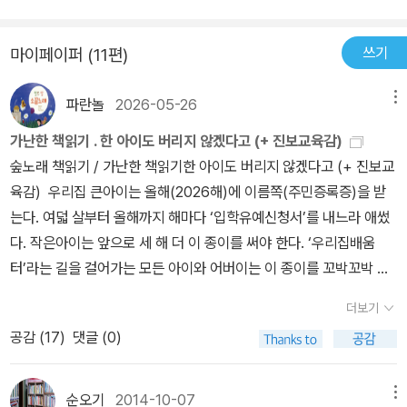
생각인지 감이 안 잡혀서 동화를 다 읽고도 한참을 고민하게 하네.그
냥 그대로 받아 들이면 되는건가?알몸으로 학교 간 아이의 특이한 날
쓰기
마이페이퍼 (11편)
을 기억하는 거. 그걸로 충분한 건가? 아니면, 그 속에서 의미하고
있는 뭔가를 찾아 내야 하는건가?이거 참.. 추천도서라는데 어떤의미
파란놀
2026-05-26
메뉴
의 추천도서라는 건지 혹시 아시는분? ㅠㅠ 이 책의 느낌을 내가 제
가난한 책읽기 . 한 아이도 버리지 않겠다고 (+ 진보교육감)
대로 이해한건지 어떤건지 모르겠다.요새는 어째 동화가 더 심오하고
숲노래 책읽기 / 가난한 책읽기한 아이도 버리지 않겠다고 (+ 진보교
생각이 깊어지는 것이.... 리뷰가 더 길어 동화리뷰가..ㅋㅋㅋ아, 어렵
육감) 우리집 큰아이는 올해(2026해)에 이름쪽(주민증록증)을 받
다. 동화책이 더 어려바. ㅠㅠ
는다. 여덟 살부터 올해까지 해마다 ‘입학유예신청서’를 내느라 애썼
다. 작은아이는 앞으로 세 해 더 이 종이를 써야 한다. ‘우리집배움
터’라는 길을 걸어가는 모든 아이와 어버이는 이 종이를 꼬박꼬박 써
야 한다. 그저 집에서 스스로 배우는 길을 걷는데, 나라에서는 ‘위기청
더보기
소년’이라든지 ‘학교밖 청소년’이라는 이름을 붙인다. 얼핏 보면 ‘학교
공감 (
17
)
댓글 (0)
밖’이 맞다만, 이런 이름을 굳이 붙이려 한다면, 집에서 스스로 배우지
않는 아이들은 ‘집밖’인 셈 아닌가. 요즈음 어린이하고 푸름이는 언제
집에 발붙을 수 있는가. 숱한 어린이와 푸름이는 여덟 살이 되기 앞서
순오기
2014-10-07
메뉴