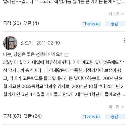
알라딘~~입니다.^^ 그리고, 책 읽기를 즐기는 큰 아이는 눈에 익은 <
이다. ㅠ아들이 휴가올 때마다 폭행은 없는가 물었고, 상병이 된 후로
도전 100권! 2012년 어린이 독서왕> 포스터에 눈길을 주는군요. 2
는 후임들에게 잘 해주라고 당부한다.우리아들은 '0군'은 소위 엘리트
더보기
년전 여름방학에도 도전한 적이 있기에 별거 아니라는 투로 아주 쉽
들이 모였기 때문에 그런 비인간적인 짓은 안 한다고 했는데 그말을
공감 (
20
)
댓글 (4)
게 100권 달성을 장담하고 시작했답니다. 여름방학 도전 할 때도 살
믿어도 되겠지?...
짝 건의를 했었는데 이번에도 역시나 번호 순서가 가로로 나왔네요.
옆으로 번호가 이동하는것 보다 아래로 써내려 가는게 편하다고 아이
순오기
2011-02-19
메뉴
가 말했었거든요. 지난번에는 아무 생각없이 아래로 써내려가다 번호
나는, 당신은 좋은 선생님인가요?
가 그게 아닌걸 발견했기에, 이번에는 번호 잘 보고 쓰라고 미리부터
3월부터 실업자 대열에 합류하게 됐다. 이미 예고된 일이었음에도 막
당부를 했답니다.^^ 겨울방학은 끝났지만 4교시 단축수업에 학원이
상 닥치니까 충격이다. 내 경제활동이 부족한 가정경제에 보탬이 됐
라고는 영어학원 하나밖에 다니지 않으니 시간적 여유가 많은 우리아
고, 막내가 고등학교를 졸업할때까진 돈 벌어야 하는데...2004년 9
이~~ 거기다 기나긴 봄방학까지 있었으니 100권 달성은 일도 아니
월 개교한 00초등학교 방과후 강사로, 2004년 10월부터 2011년 2
라고 호언장담하며 시작했답니다. 음... 하지만 그게 쉬운일이 아니더
월까지 만 6년 4개월을 아이들과 만났다.대부분 1학년 때들어오면 4
군요. 2년 전에는 저학년이라 그림책도 많이보고 동화책이라도 글밥
~5년 줄기차게 수강했고, 형제자매가 다니는 가정도 여럿이라 제법
이 많지 않았는데, 이젠 제법 수준이 높아져서(?) 만만한 일이 아니랍
더보기
정이 들었다.3년만 더 채우면 10년인데...작년에 부임한 교장샘이 기
니다. 그래도 한가지 원칙이라면 만화책은 권수에 포함하지 않는다입
공감 (
87
)
댓글 (24)
득권을 인정하지 않겠다며대대적인 물갈이를 단행했다.개교한 해부
니다. 그리고 엄마의 작은 소망이라면 사회나 역사분야의 책을 많이
터 근무했던 강사들은 모두 탈락했고,...7년이었으니 더바라는 것도