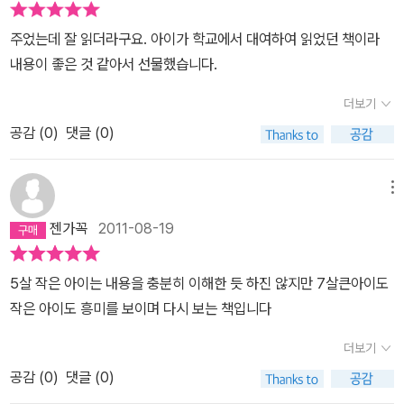
황스럽다고 해야할까? 뭐 그렇다. 아빠가 급하게 학교를 데려다 주는
주었는데 잘 읽더라구요. 아이가 학교에서 대여하여 읽었던 책이라
바람에 빨간장화에 가방만 덜렁 멘... 진심 홀딱벗고 학교 간 아이 이
내용이 좋은 것 같아서 선물했습니다.
야긴데..... 문제는 아무도 아이가 홀딱 벗고 왔다고 손가락질 하거나
놀리지 않는다. 그래, 그런건 좋은거지. 친구가 다른 행동을 하고 왔
더보기
다고해서 놀리거나 하는건 좋은 게 아니니까. 그래도 한번쯤 '너 왜
공감 (
0
)
댓글 (0)
오늘 옷을 안 입고 왔니?' 라고 선생님은 어쭤 볼 수 있는거 아닌가?
마치, 이곳의 아이들과 선생님들은 알몸으로 왔는데도 아무렇치 않게
메뉴
대하고 묻지도 않는다. 어떤면에서는 부끄러워할 친구를 위해 모른
척 해준다는 사실에 뭔가 대단한 의미가 있지 않나? 라는 생각을 좀
젠가꼭
2011-08-19
했다. 특히 자신과 틀린게 아니라 다름을 인식하고 그 다름을 받아들
이는 아이들에 대해서 제법 괜찮게 생각한 느낌. 어쩌면 장애를 가진
5살 작은 아이는 내용을 충분히 이해한 듯 하진 않지만 7살큰아이도
이들에 대한 시선으로 나혼자 막 나름 해석하고 별 쇼를 다 했네 그
작은 아이도 흥미를 보이며 다시 보는 책입니다
랴. 근데, 그래도 진심 한번쯤 물어는 봐야 하는거 아닌가? 평상시와
더보기
다르게 홀딱 벗고 등교한 것에 대해선 뭐라도 말이 있어야 하는거 아
닌가? 그건 어쩌면 무관심이 아닐까? 이건 분명 무관심인데..... 라
공감 (
0
)
댓글 (0)
는 생각도 들고..... 작가의 발상의 전환은 좋으나, 도통 어떤 의도고