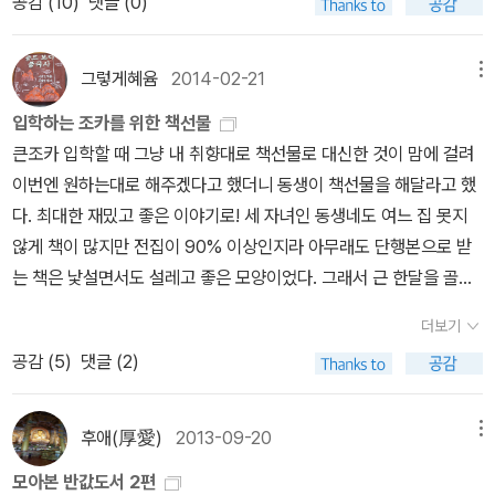
공감 (
10
)
댓글 (0)
해 준 화려한 색상을 아이들은 좋아했다.ㅋㅋ <책으로 만나는 인권
리적 특성, 역사, 문화, 예술을 알고 익혀 비전 형성에 도움을 준다.'는
이런 짓은 터럭만큼도 푸른길이 아니다. 한 아이도 팽개치지(포기)
난다. 많은 도서들이 반값 할인을 하고 있다. 파주에 가서 사는 것보다
학교>와 <인권을 그리다> 미션코너에서 보게 될 인권도서는, 아이들
목표로 펼치면 보드게임을 할 수 있는 북으로 만든다. 10차시 계획
않겠다고 말하려면, 풀 한 포기와 나무 한 그루를 고이 아끼고 보살피
도 싼 것 같다. (9월 30일까지) 출판사의 그림책 중 두 권의 그림책을
과 같이 알아보고 생각해 볼 항목으로 --인권 바로 알기, 유엔아동권
안 제목만 봐서는 딱히 어디인지 감이 안잡히는 곳도 있지만, 대략 오
는 길을 열어야 맞다. 나무 한 그루와 아이 하나가 나란하다. 시골과
그렇게혜윰
2014-02-21
메뉴
좋아한다. [알몸으로 학교 간 날]은 입학 선물로 좋은 책이고 [마음이
리협약, 세계인권선언문, 차별받지 않을 권리, 표현의 자유와 의견존
스트리아, 그리스, 영국, 스위스, 프랑스, 이탈리아, 스웨덴, 노르웨이,
서울이 함께살 수 있는 길이 아니라면 모두 겉치레요 눈속임이며 거
아플까봐]는 두고두고 보아도 좋은 책이다. 아직 읽지 못했지만 소유
입학하는 조카를 위한 책선물
중, 충분히 쉬고 놀 권리, 교육받을 권리, 건강과 안전의 권리, 보호받
덴마크, 핀란드, 러시아... 를 다루는 거 같다.그런데 문제는 첫 수업으
짓말이다. 삽질로 목돈을 끌어들이는 짓을 멈출 때라야 비로소 아이
하고 싶은 책은 [손놀이 손유희]인데 내가 아주 취약한 부분이라 보고
큰조카 입학할 때 그냥 내 취향대로 책선물로 대신한 것이 맘에 걸려
을 권리, 한 사람의 열 걸음 열 사람의 한 걸음 등에 맞춰 선정한 책이
로 오스트리아 공부를 하는데 자꾸만 오스트레일리아 호주라고 말한
어른이 함께웃는 터전으로 나아가겠지. 2026.5.26.ㅍㄹㄴ글 : 숲노
익혀봐야겠다. [공주들의 반란]은 아들의 여자친구에게 선물하고 싶
이번엔 원하는대로 해주겠다고 했더니 동생이 책선물을 해달라고 했
다. 이 외에도 좋은 그림책 특히 우리창작그림책 추천해주
다.헉~ 강사님이 오스트리아와 오스트레일리아가 같은 나라로 생각
래·파란놀(최종규). 낱말책과 노래를 쓴다. 숲을 품은 시골에서 산다.
어서 장바구니에 담아두었고, [책을 좋아하는 아이]의 표지가 무척 맘
다. 최대한 재밌고 좋은 이야기로! 세 자녀인 동생네도 여느 집 못지
시면 감사하겠습니다~ ^^ <함께살기>님이 추천해주신 책도 추가합
하는가 싶어, 중간에 귀띰을 했다.오스트리아와 오스트레일리아는 다
살림을 짓는 하루를 가꾼다. 《열두 달 소꿉노래》, 《풀꽃나무 들숲노
에 든다. 그러나 '공부가 되는' 시리즈는 영 마음에 안든다. 그래도 그
않게 책이 많지만 전집이 90% 이상인지라 아무래도 단행본으로 받
니다~ 고맙습니다! 그리고 함께 살펴볼 인물책으로는, 무소유의
르다고. 아이들에게 헷갈렸다 말하고 정정하라 했는데도... 준비한 자
래 동시 따라쓰기》, 《새로 쓰는 말밑 꾸러미 사전》, 《미래세대를 위한
게 젤 잘 팔리겠지? 씁쓸해진다. 그리고 아직 읽지 않
는 책은 낯설면서도 설레고 좋은 모양이었다. 그래서 근 한달을 골라
삶을 살며 어려운 이웃들에게 참사랑의 인술을 펼친 의사 장기려 <바
료 중 울룰루나 에버리진 디저리두는 오스트레일리아 건데 그대로 설
우리말과 문해력》, 《들꽃내음 따라 걷다가 작은책집을 보았습니다》,
았기에 추천할 수는 없기에 찜한 반값 행사 도서들을 정리해 본다. 한
서 그리고 나쁜 기억력을 학대하며 재작년에 산 책과 중복 안되게 골
보 의사 선생님>과 한센병 환자들이 갇혀 살았던 소록도에서 40여
명한다.ㅠ할 수 없이 메모를 적어 건네고 잠시 쉬는 시간을 가졌다. 준
《우리말꽃》, 《쉬운 말이 평화》, 《곁말》, 《책숲마실》, 《우리말 수수께
더보기
때 사랑해 마지 않았던 아멜리 노통브의 소설이 신작 발표를 맞아 구
라보았다. 이 책들은 입학선물의 고전 즈음 되지
년간 사랑을 실천한 푸른 눈의 수녀 마리안느와 마가렛의 감동적인
비한 자료가 절반은 오스트리아가 아닌 호주거라고....그제서야 강사
끼 동시》, 《시골에서 살림 짓는 즐거움》, 《이오덕 마음 읽기》를 썼다.
공감 (
5
)
댓글 (2)
간 반값 할인을 하고 있다. (10월 24일까지) 노블마인에서
않을까 싶다. 내 기억에 [노란 양동이]의 글밥이 많았던 터라 아직 책
삶을 그린 <소록도 큰할매와 작은할매> 양철북의 인물이야기 시리즈
님은 뭐가 잘못됐는지 감지가 된 듯... 심각성을 알아챘다.그래서 요즘
blog.naver.com/hbooklove
는 반값을 넘어선 가격행사를 하기에 또 이 사람의 마음을 뒤흔든다.
읽기에 서툰 조카에겐 살짝 버거울 수도 있겠지만 형이 있으니까^^
를 골랐다.
덩달아 유럽을 공부한다.우리애들이 즐겨읽던 호돌이 세계여행 시리
(10월 24일까지)다른 것은 버리기도 잘 하고 남주기도 잘하고 충동
자신감을 심어주고 싶었고 남들과 다른 것이 당연하다는 것을 느끼게
후애(厚愛)
2013-09-20
메뉴
즈와 먼나라 이웃나라를 다시 찾아 읽는다. 이번엔 어떤
구매도 잘 안하는데 어째 책은 안된다. 때마침 스트레스 받는 일이 있
해 주고 싶었다. 입학의 설레임과 두려움을 동시에 가질 조카를 위
책이 교재로 나오는지 지도안을 봐선 알 수가 없어. 내 맘대로 몇 권
모아본 반값도서 2편
어서 말이지 그 핑계로 또 사지 않을까 조심스레 추측해본다.^^;;
해 학교 생활에 대한 책을 몇 권 골라봤다. 새로 나온 책부터 내가 재