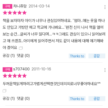
하게 하는 책은 흔치 않다. 우리의 마음을 뜨끔하게 하는 주제의식만
챠니쥬맘
2014-03-14
큼이나 알몸으로 학교를 간다는 재미있는 발상, 글을 압도하는 수준
메뉴
높은 그림 그리고 곳곳에 숨겨둔 피에르에 대한 섬세한 심리적 묘사
책을 보자마자 아이가 너무나 관심있어하네요. ˝엄마..얘는 옷을 하나
는 이 책을 보는 누구든 입가에 흐뭇한 미소를 짓게 한다. 더불어 주인
도 안입고 가방만 메고 학교에 가나봐요...˝완전 신이 나서 책을 열어
공 피에르의 긍정적이고도 발랄한 캐릭터는 이 책의 가치를 더욱 높
보는 순간...글씨가 너무 많다며...ㅋㅋ그래도 관심이 있으니 읽어보려
여 준다.
고 애 쓰겠죠..아이에게 읽어주면서 저도 같이 내용에 대해 얘기해봐
야 겠어요
공감 (
1
)
댓글 (0)
s707400
2011-10-16
메뉴
두꺼운책읽게하려고가볍게선택한것인데의외로너무좋아하네요^^
공감 (
1
)
댓글 (0)