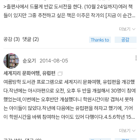
다.방과후학교를 그만둔 후에는 개정된 교과서를 보지 못해서, 알라
밭을 돌보거나 들숲메바다를 아끼는 길을 걷겠노라 밝히는 푸름이한
>출판사에서 드물게 반값 도서전을 한다. (10월 24일까지)여러 책
딘 희망찬샘과 수퍼남매맘의 도움으로 초등 교과에서 다루는 인권을
테는 언제나 0원을 이바지한다. 모르는 사람이 많은데, 어버이한테
들이 있지만 그중 추천하고 싶은 책은 이주은 작가의 [지금 이 순간을
알아봤다. 내가 자주하는 말이지만, 알라딘은 살아있는 백과사전으로
땅이 없으면, 시골아이여도 어떤 ‘농업지원’을 못 받는다. 이미 땅임자
기억해]이다. 작가님 책을 세번째 쯤 읽는 것 같은데 개인적으로는 이
서재 이웃은 좋은 스승이 되기에 고맙다. 학년마다 어떤 시각으로 보
더보기
(지주)끼리 돌라먹는 얼거리요 판이며 고을(지방자치)이다. 시골에
책의 느낌이 가장 좋다. 언니처럼 느껴지는 따뜻한 글과 미술 중심이
느냐에 따라 인권으로 분류할 내용이 나오지만 콕 짚어 인권이 나오
공감 (
3
)
댓글 (2)
서 나고자란 사람이 시골빛을 배우고 익혀서 시골살림을 북돋우고 살
지만 책 이야기가 더불어 있어 여자들이 읽기에 참 좋다. 특정 시대의
는 건, 4학년 2학기 사회교과에는 소수자의 인권이 나오고, 6학년 2
리려는 배움길과 익힘길을 열겠다고 밝힌 일꾼(교육감·군수·도지사
이야기이지만 그 이야기가 지금 우리의 이야기라는 책의 전반적인 느
학기 사회교과에선 인권의 의미와 발달 과정 및 인권보호를 위한 제
후보자)을 전남광주뿐 아니라 대구경북이나 부산경남이나 서울경기
낌도 참 좋다. 추천! <자음과 모음>에서도 인문브랜드전을
순오기
2014-08-05
메뉴
도와 기관, 인물에 대해 살펴보고 우리가 할 수 있는 인권보호 활동에
나 강원이나 대전충청 어디에서도 보거나 들은 바 없다. 즈믄해쯤 거
하고 있다. (10월 15일까지)문제가 있다고 알려진 출판사이긴 하지
대해 나오는 것을 확인했다. 우리 인권학교에서는 <나도 권리가 있
세계지리 문화여행, 유럽편
뜬히 살아내는 나무를 어떻게 바라보고 품고 사랑할 노릇인지 가르치
만 자음과 모음에서 꾸준히 청소년 문학을 출시하고 좋은 인문 서적
어!>를 텍스트로 그림책을 보면서 아이들이 체감하는 인권에 대해,
여름방학 도서관 프로그램으로 세계지리 문화여행, 유럽편을 개강했
거나 배울 수 있는 어린배움터나 푸름배움터가 없다면, 이제부터라도
을 출판해주는 것은 인정해야할 부분이다. 특히 이번에 반값으로 나
계단북에 마음껏 표현하고 꾸미면서 쉽게 접근할 생각이다. 정원 15
다.작년에는 아시아편으로 오전, 오후 두 반을 개설해서 30명이 참여
작은배움터(폐교)를 살려서 새롭게 꾸릴 수 있다. 이미 배움터가 닫
온 사사키 아타루의 [잘라라, 기도하는 그 손을]은 좋은 문장들이 그
명에 16명이 접수했는데 개강 전날 밤늦게 한동네서 같이 접수한 3학
했었는데,이번에는 오후반만 개설했더니 학원시간이랑 겹쳐서 못하
을 때까지 일을 안 한 그들(교육청·군청·도청 공무원)이다. 시골아이
득한 멋진 책이다. 강추! [정여울의 소설 읽는 시간]은 책을 많이 읽은
년 6명이 취소하고 10명이 모였다. 대부분 본인의 뜻과 상관없이 엄
는 아이들이 많았다.작년에 다음에는 유럽편을 하자고 했기에, 기어
가 시골에 뿌리내리는 배움길이 없고 익힘길이 없으니, 시골배움터는
사람들 보다는 어떤 책을 읽어야 할까 하는 갈림길에 선 사람들에게
마가 좋은 프로그램이니까 가야된다고 해서 왔다지만, 수업을 마치고
이 학원시간을 바꿔 참여하는 아이도 있어 다행이다.4.5.6학년 15명
갈수록 사라질밖에 없다. 파란바다 한복판과 푸른메 한켠에 때려박는
더 추천하고 싶다. [로쟈와 함께 읽는 지젝]은 사야겠다!! 유후~!
는 '인권학교에 오기를 잘한 거 같아요' 라고 말해서 나름 뿌듯하고 보
이 정원인데, 언니 오빠를 따라온 동생 둘을 넣어 간신히 13명으로 시
‘태양광·풍력’이 푸른길(친환경)일 수 없다. 시골에서 서울로 끝없이
어린이 도서의 할인도 이어진다. 파주에 갔을 때 <아름다운
더보기
람있었다. 머메이드지로 계단북을 만들어 꾸몄는데, 팀장님이 준비
작했다. 올해는 '스토리텔링과 놀이 형식의 간접 체험으로 유럽의 지
긴 빛줄(송전선)을 어마어마한 돈과 품을 들여서 새로 놓아야 하는데,
사람들> 출판사 앞에서 미끄럼 탔던 기억이(내가 아니라 아들이^^)