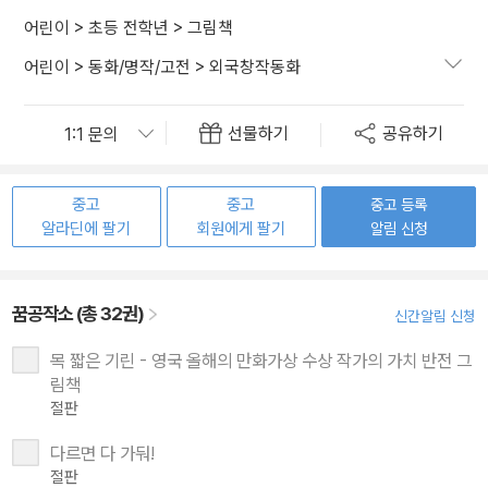
어린이
>
초등 전학년
>
그림책
어린이
>
동화/명작/고전
>
외국창작동화
선물하기
공유하기
중고
중고
중고 등록
알라딘에 팔기
회원에게 팔기
알림 신청
꿈공작소 (총 32권)
신간알림 신청
목 짧은 기린 - 영국 올해의 만화가상 수상 작가의 가치 반전 그
림책
절판
다르면 다 가둬!
절판