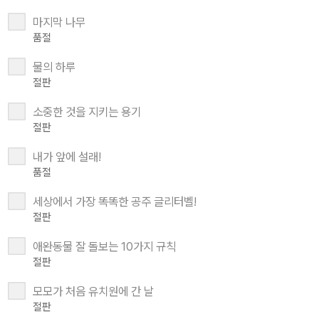
마지막 나무
품절
물의 하루
절판
소중한 것을 지키는 용기
절판
내가 앞에 설래!
품절
세상에서 가장 똑똑한 공주 글리터벨!
절판
애완동물 잘 돌보는 10가지 규칙
절판
모모가 처음 유치원에 간 날
절판