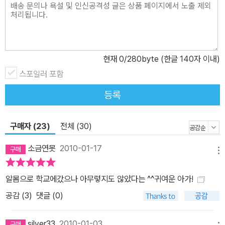
태에 놓인 당사자만큼 힘든 사람은 없다는 것을 보여준다. 즉 타인의
성숙한 배려에도 불구하고 차이를 가진 개인은 어떤 형식으로든 불편
함을 느낄 수밖에 없다는 것을 보여준다. 피에르, 같은 알몸의 여자아
이를 만나다! 피에르는 숲 속에서 나뭇잎으로라도 자신의 알몸을 가
현재
0
/280byte (한글 140자 이내)
려 창피함과 부끄러움에서 벗어나려고 생각한다. 그래서 숲 속에서
나뭇잎과 나무줄기를 찾는다. 피에르는 나뭇잎을 찾다가 자신처럼 똑
스포일러 포함
같은 알몸의 옆 반 여자아이를 만나 기뻐 어쩔 줄 모른다. 둘은 숲 속
등록
에서 즐겁게 놀고 떠들면서 나뭇잎으로 옷을 만들어 입고 시작종이
울리자 교실 안으로 들어온다. 피에르는 자신과 같은 처지의 여자아
구매자 (23)
전체 (30)
이를 만나면서 마음의 안정을 얻고 자신은 혼자가 아니라는 것을 느
낀다. 그리고는 쉬는 시간이 끝나자 피에르는 창피함과 부끄러움을
소금연못
2010-01-17
메뉴
떨치고 이전보다 더 적극적으로 수업에 임한다. 피에르는 그 여자아
이를 통해 차이를 가진 사람이 나뿐이 아니라는 사실을 알아간다. 그
알몸으로 학교에갔으나 아무렇지도 않았다는 ^^귀여운 아가!
것은 내가 가진 차이만큼 다른 사람들도 차이를 가질 수 있다는 것을
공감 (
3
)
댓글 (0)
깨달아 가는 과정이다. 그리고 그것은 창피하거나 부끄러워할 필요가
없다는 것을 깨닫게 된다. 피에르 마음의 문을 활짝 열다. 이제 피에르
silver33
2010-01-03