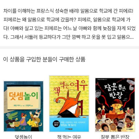
차이를 이해하는 프랑스식 성숙한 배려! 알몸으로 학교에 간 피에르!
피에르는 왜 알몸으로 학교에 갔을까? 피에르, 알몸으로 학교에 가
다! 아빠와 살고 있는 피에르는 어느 날 아빠와 함께 늦잠을 자게 되었
다. 그래서 서둘러 등교하다가 그만 깜빡 하고 옷을 못 입고 알몸으로
학교에 오게 된다. 그리고 이때부터 일어나는 피에르의 에피소드가
흥미진진하게 그려진다. 과연 발가벗은 채 빨간 장화만 신고 학교에
이 상품을 구입한 분들이 구매한 상품
온 피에르에게는 무슨 에피소드가 벌어질까? 친구들과 선생님의 반
응은 어떨까? 만약 우리나라 초등학교에서 이런 일이 벌어졌다면 어
떻게 될까? 초등학교를 배경으로 한『알몸으로 학교 간 날』은 차이와
배려에 대한 프랑스의 시각과 문화적 높이를 재미있게 보여준다. 이
책은 아이들을 위한 책이지만 우리 어른들에게 더 많은 생각할 거리
를 던져주고 있다. 아이들은 어른의 거울이라고 했다. 아이들 속에 나
타나는 문화적 행위나 행동은 바로 그 나라 어른들의 거울과 같다. 이
책은 아이들의 눈을 통해 차이를 차별로 가지 않게 배려해 가는 모습
과 그 배려 속에서도 주인공이 겪는 아픔을 노골적으로 드러내지 않
덧셈놀이
책 먹는 여우
잘못 뽑은 반장