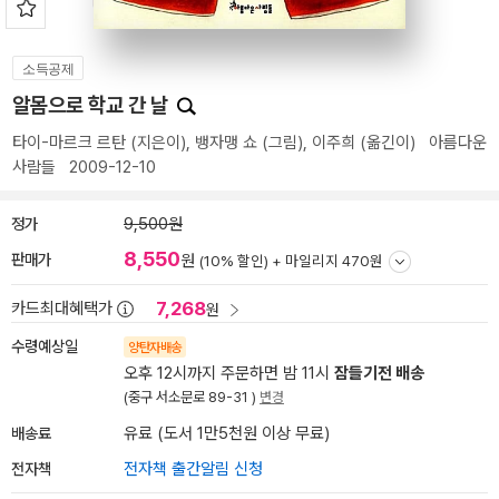
소득공제
알몸으로 학교 간 날
타이-마르크 르탄
(지은이),
뱅자맹 쇼
(그림),
이주희
(옮긴이)
아름다운
사람들
2009-12-10
정가
9,500원
8,550
판매가
원
(10% 할인) +
마일리지 470원
7,268
카드최대혜택가
원
수령예상일
양탄자배송
오후 12시까지 주문하면 밤 11시
잠들기전 배송
(중구 서소문로 89-31 )
변경
배송료
유료 (도서 1만5천원 이상 무료)
전자책
전자책 출간알림 신청