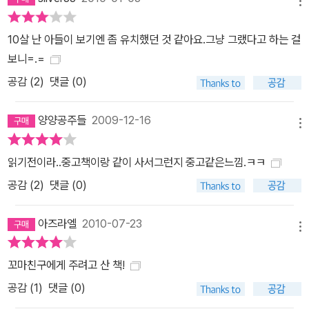
는 등교할 때의 모습이 아니라 완전히 평소의 모습으로 돌아오게 된
메뉴
다. 그리고 하굣길이 체육시간처럼 즐겁게 느껴진다고 말한다. 또한
10살 난 아들이 보기엔 좀 유치했던 것 같아요.그냥 그랬다고 하는 걸
알몸이 가벼워 좋다고 말한다. 그러면서 피에르는 날아갈 듯이 집으
보니=.=
로 돌아간다. 처음 알몸으로 등교 할 때 피에르는 친구들과 다른 사람
공감 (
2
)
댓글 (0)
들의 반응을 어색하게 받아들였다. 하지만 지금은 사람들의 태도를
긍정적으로 받아들인다. 그렇게 되자 주위 사람들의 미소가 진짜 미
양양공주들
2009-12-16
소로 보이고 자신도 편견 없이 있는 그대로 그것을 받아들이게 되는
메뉴
장면이다. 편견 없는 배려는 주고받는 사람 모두가 열려있어야 가능
한 것이다. 아무리 배려를 잘 해도 마음의 문을 닫고 있으면 진정 어린
읽기전이라..중고책이랑 같이 사서그런지 중고같은느낌.ㅋㅋ
배려조차도 동정과 편견으로 보이기 마련이란 것을 말해준다. 차이를
공감 (
2
)
댓글 (0)
이해하는 프랑스식 성숙한 배려 이 책은 차이를 가진 당사자와 그 차
이를 대하는 성숙한 문화가 어떻게 서로 교감하는지, 그 교감을 통해
아즈라엘
2010-07-23
메뉴
차이를 가진 개인이 어떻게 자신감을 회복하는지, 그리고 그런 교감
과 개인의 노력이 그 차이를 오히려 장점으로 극복할 수 있다는 것을
꼬마친구에게 주려고 산 책!
피에르의 일과를 통해 재미있게 그리고 있다. 차이나 배려를 가르치
공감 (
1
)
댓글 (0)
려는 책은 많지만 이렇게 차이를 감싸는 성숙한 배려를 문화로 이해