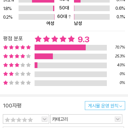
동정하거나 가르치려고 하기보다 다른 그대로를 그대로 받아들이는
50대
0.6%
1.8%
작고 섬세한 배려를 느낄 수 있다. 차이를 감싸는 성숙한 배려는 어설
60대
0.1%
0.2%
픈 동정이나 가르침이 아니라 누구나 다를 수 있고 소수일 수 있다는
여성
남성
문화적 공감대이다. 문화란 누구나 체화되어있는 몸과 정신의 높이이
다. 이 책은 차이를 감싸는 배려란 베풀거나, 이러해야 된다고 가르치
9.3
평점 분포
기보다 차이를 대하는 우리의 문화가 어떠해야 하는지를 잘 보여준
70.7%
다. 피에르는 왜 혼자 숲 속으로 갔을까? 피에르는 선생님과 아이들
25.3%
의 배려 속에서도 자신이 남들과 다른 알몸으로 학교에 온 것에 대한
4.0%
부끄러움과 창피를 완전히 떨쳐내지는 못하고 가슴 속에 담아두고 있
다. 미술시간에는 여름해변에서 모두들 발가벗은 그림을 그릴 때 피
0%
에르는 혼자서 옷을 두껍게 입은 산타클로스 할아버지를 그리는 것으
0%
로만 봐도 피에르의 마음의 상태를 잘 보여준다. 그렇지만 피에르는
그것을 이기려고 오히려 수업시간에도 활발하게 발표를 하고 적극적
100자평
게시물 운영 원칙
이었지만 결국 쉬는 시간이 되자 자신에게 쏠린 아이들의 관심이 부
담스럽고 창피하여 그것을 피하려고 혼자 숲 속으로 간다. 이 장면은
카테고리
타인이 아무리 노력하고 편견과 차별 없이 대해도 차별과 편견의 상