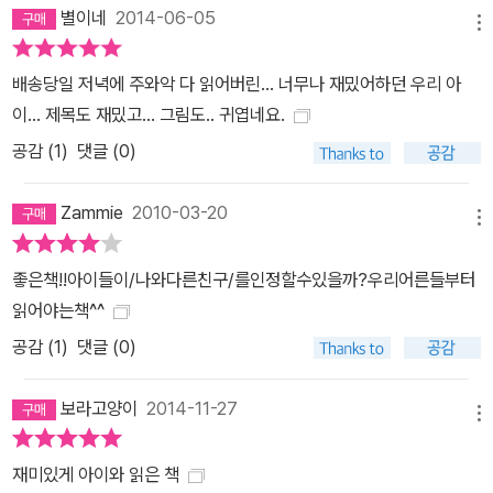
별이네
2014-06-05
메뉴
배송당일 저녁에 주와악 다 읽어버린... 너무나 재밌어하던 우리 아
이... 제목도 재밌고... 그림도.. 귀엽네요.
공감 (
1
)
댓글 (0)
Zammie
2010-03-20
메뉴
좋은책!!아이들이/나와다른친구/를인정할수있을까?우리어른들부터
읽어야는책^^
공감 (
1
)
댓글 (0)
보라고양이
2014-11-27
메뉴
재미있게 아이와 읽은 책