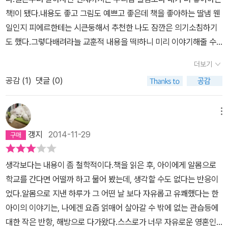
아이가 나타난다면 우리들의 반응은 어떨까피에르 친구들처럼 조금
책!이 됐다.내용도 좋고 그림도 예쁘고 좋은데 책을 좋아하는 딸냄 웬
은 당황스럽지만 아무일 없는것처럼 오늘 옷이 좀 다르네,,빨간 장화
일인지 피에르한테는 시큰둥해서 추천한 나도 잠깐은 의기소침하기
가 아주 멋지네, 라고 말을 할 수있을까,,우리친구들은 어떨까아마 바
도 했다.그렇다배려라늘 교훈적 내용을 떡!하니 미리 이야기해줄 수
로,,어! 야! 너 왜 옷안입었냐?'라고 말을 할것이다,그리고 놀릴것이다
는 없으니 좀더 뒀다 다시 함께 읽어보고 이야기해 봐야겠다.알몸이
요즘 아이들은 남과 다름을 너무 티나게 놀린다고 한다,그런 이야기
더보기
아니라개성 있는 아이, 좀 튀는 아이, 좀더 노골적으로는 튀는 아이들
를 들으면 마음 한구석이 참 아픈데 아이에게 항상 모든 타인이 나와
공감 (
1
)
댓글 (0)
을 대하는 우리의 태도를 한 번 생각해봤다.그게 좀더 확대된 범의로
같을 수는 없는 법이라고 남과 다름을 인정할 줄 알아야 한다고 가르
는 마음이 아픈 아이, 몸이 편치 않은 아이로...휴~~~~피에르를 대
치고 있다, 하지만 그건 아이스스로도 깨우쳐야 할 문제이다 피에르
하는 친구나 선생님의 모습을 보면서알몸으로 학교를 간 피에르의 하
메뉴
의 친구들은 알몸으로 등장한 피에르에게 피에르가 민망할까봐 말을
루를 보면서피에르가 우리 나라 학교에 간다면 대문 밖을 나서서 몇
꺼내지 않는다 그리로 다른날과 다르지 않게 피에르를 대한다 그 작
갱지
2014-11-29
발짝이나 뗐을까? 싶으면서 마음이 편치만은 않다.
은 배려가 피에르를 조금 기운나게 해주엇을것이다 선생님 또한 피에
르가 창피해하거나 수줍어할까 더 세심한 신경을 써주시는 모습,그런
생각보다는 내용이 좀 철학적이다.책을 읽은 후, 아이에게 알몸으로
모습에서 어른인 나는 또 한 수배운다요즘 그림책을 통해 배우는것이
학교를 간다면 어떨까 하고 물어 봤는데, 생각할 수도 없다는 반응이
너무 많다,즐거운 상상으로 우리아이들에게 남을 배려하는 마음이 어
었다.알몸으로 지낸 하루가 그 어떤 날 보다 자유롭고 유쾌했다는 한
떤 마음인지를 가르쳐주는 소중한 그림책이다,,그림책을 읽다보면 그
아이의 이야기는, 나에겐 요즘 얽매어 살아갈 수 밖에 없는 관습등에
래도 아이들이라 아이들이 피에르를 바라보는 모습이 그림에 나타나
대한 작은 반항, 해방으로 다가왔다.스스로가 너무 자유로운 영혼인