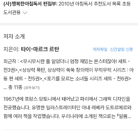
(사)행복한아침독서 편집부:
2010년 아침독서 추천도서 목록 초등
도서관용
피에르는 선생님과 아이들의 배려 속에서도 자신이 남들과 다른 알몸
으로 학교에 온 것에 대한 부끄러움과 창피를 완전히 떨쳐내지는 못
하고 일부러 활발하게 발표를 하는 등 적극적으로 보내지만 쉬는 시
저자 소개
간이 되자 아이들의 관심이 부담스럽고 창피하여 혼자 숲 속으로 간
지은이:
타이-마르크 르탄
저자파일
신간알림 신청
다. 거기서 피에르는 어느 여자 아이를 만나게 되는데...
최근작 :
<무시무시한 줄 알았더니 엄청 재밌는 몬스터잖아! 세트 -
알몸으로 학교를 간다는 재미있는 발상, 곳곳에 숨겨둔 피에르에 대
전3권>
,
<상상력 폭탄, 상상력이 쑥쑥 창의력이 무럭무럭 시리즈 : 아
한 섬세한 심리적 묘사가 흐뭇한 미소를 짓게 한다. 아이들의 눈을 통
동 편 세트 - 전5권>
,
<포기를 모르는 소녀들 시리즈 세트 - 전6권>
해 배려해 가는 모습과 주인공이 겪는 소동을 자연스럽게 보여주면
… 총 11종
(모두보기)
서, 차이를 대하는 우리의 문화에 대해 생각하게 하는 책이다.
1967년에 프랑스 앙토니에서 태어났고 파리에서 그래픽 디자인을
전공했습니다. 유명한 일러스트레이터인 아내 레베카 도트르메르와
함께 여러 책을 작업했습니다. 우리나라에 소개된 책으로는 『알몸으
로 학교 간 날』과 『초강력 아빠 팬티』 등이 있습니다.