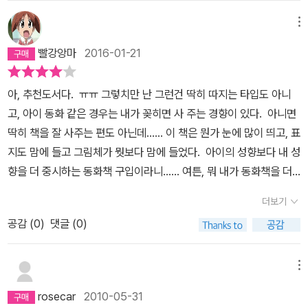
메뉴
빨강앙마
2016-01-21
아, 추천도서다. ㅠㅠ 그렇치만 난 그런건 딱히 따지는 타입도 아니
고, 아이 동화 같은 경우는 내가 꽂히면 사 주는 경향이 있다. 아니면
딱히 책을 잘 사주는 편도 아닌데...... 이 책은 뭔가 눈에 많이 띄고, 표
지도 맘에 들고 그림체가 뭣보다 맘에 들었다. 아이의 성향보다 내 성
향을 더 중시하는 동화책 구입이라니...... 여튼, 뭐 내가 동화책을 더
좋아한다는 건 안 비밀. 아이보다 내가 더 많이 읽는다는 것도 안 비
더보기
밀. 진심 우리 딸램 책 안 읽음...ㅋㅋㅋㅋㅋ 억지로 읽으라고 강요하
공감 (
0
)
댓글 (0)
고 싶지도 않고 말이지.여튼, 그래서 이 책을 직접 사서 읽었는데......
알고보니 <초강력 아빠팬티>의 작가였다. 그러고보니 느낌이 좀 비
슷한 것도 같긴 한데, 문제는 왜 이책이 추천도서일까? 무지 고민이
메뉴
됐다는 거. 다 읽고 나서 말이지. 내용을 보니, 말그대로 제목그대로
rosecar
2010-05-31
알몸으로 학교간 날인데...... 작가의 의도를 파악하지 못해서 심히 당