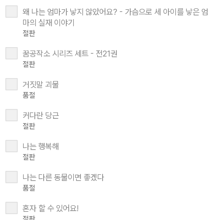
왜 나는 엄마가 낳지 않았어요? - 가슴으로 세 아이를 낳은 엄
마의 실재 이야기
절판
꿈공작소 시리즈 세트 - 전21권
절판
거짓말 괴물
품절
커다란 당근
절판
나는 행복해
절판
나는 다른 동물이면 좋겠다
품절
혼자 할 수 있어요!
절판