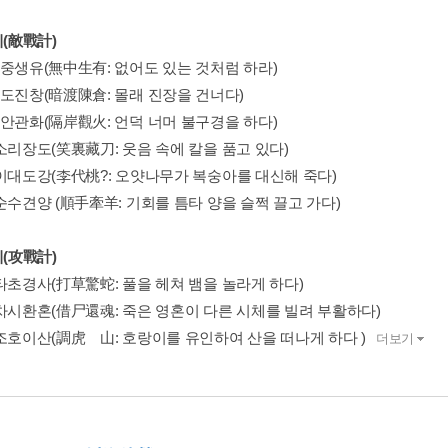
계(敵戰計)
무중생유(無中生有: 없어도 있는 것처럼 하라)
암도진창(暗渡陳倉: 몰래 진장을 건너다)
격안관화(隔岸觀火: 언덕 너머 불구경을 하다)
소리장도(笑裏藏刀: 웃음 속에 칼을 품고 있다)
 이대도강(李代桃?: 오얏나무가 복숭아를 대신해 죽다)
순수견양 (順手牽羊: 기회를 틈타 양을 슬쩍 끌고 가다)
계(攻戰計)
 타초경사(打草驚蛇: 풀을 헤쳐 뱀을 놀라게 하다)
 차시환혼(借尸還魂: 죽은 영혼이 다른 시체를 빌려 부활하다)
 조호이산(調虎離山: 호랑이를 유인하여 산을 떠나게 하다 )
더보기