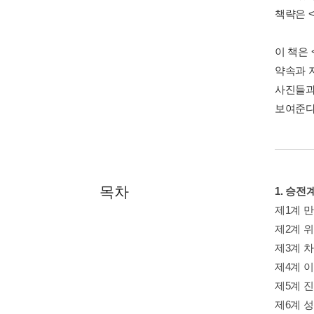
책략은 <
이 책은
약속과 지
사진들과
보여준다
목차
1. 승전
제1계 
제2계 
제3계 
제4계 
제5계 
제6계 