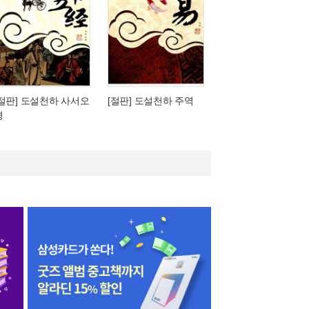
[절판] 도설천하 사서오
[절판] 도설천하 주역
경