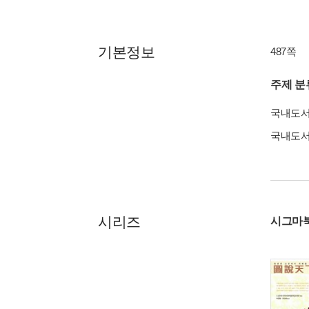
기본정보
487쪽
주제 분
국내도
국내도
시리즈
시그마북