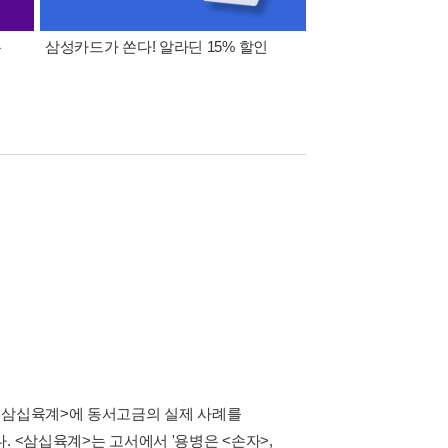
폰
삼성카드가 쏜다! 알라딘 15% 할인
이 달의 적립금 혜택
 <삼십육계>에 동서고금의 실제 사례를
 <삼십육계>는 고서에서 '용병은 <손자>,