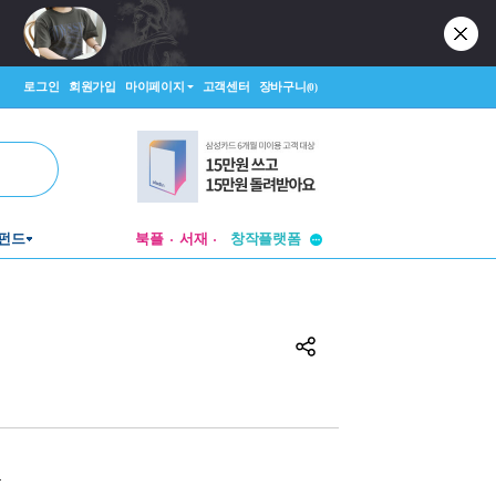
로그인
회원가입
마이페이지
고객센터
장바구니
(0)
투비컨티뉴드
창작플랫폼
펀드
북플
서재
투비컨티뉴드
원