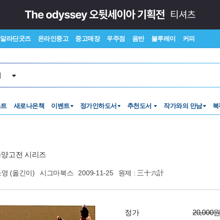
알라딘굿즈
온라인중고
중고매장
우주점
음반
블루레이
커피
서
스트
새로나온책
이벤트
정가인하도서
추천도서
작가와의 만남
북
동양고전 시리즈
소영
(옮긴이)
시그마북스
2009-11-25
원제 : 三十六計
정가
20,000