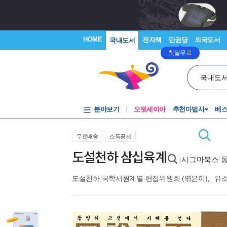
HOME
전자책
만권당
외국도서
국내도서
첫달무료
국내도
분야보기
오뒷세이아
추천마법사
베
무료배송
소득공제
도설천하 삼십육계
시그마북스 
|
도설천하 국학서원계열 편집위원회
(엮은이),
유