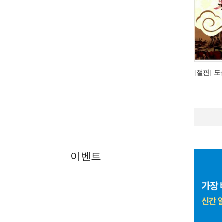
[절판] 
이벤트