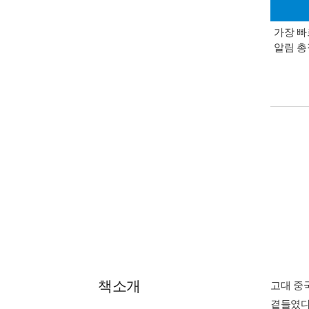
가장 빠
알림 
책소개
고대 중
곁들였다