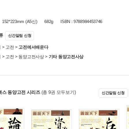
152*223mm (A5신)
682g
ISBN : 9788984453746
류
신간알림 신청
서
>
고전
>
고전에서배운다
서
>
고전
>
동양고전사상
>
기타 동양고전사상
스 동양고전 시리즈
(총 9권 모두보기)
신간알림 신청