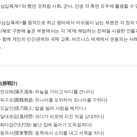
삼십육계>'라 했던 것처럼 사회, 군사, 인생 각 측면 모두에 활용할 수 
 <삼십육계>를 원작으로 하고 평어에서 아쉬움이 남는 부분은 각 장의
혜로 구분해 놓은 부분에서는 각 '계'에 해당하는 전략을 사용한 인물과 
 함께 개인의 인간관계와 국제 교류, 비즈니스 세계에서 운용되는 사
.
계(勝戰計)
만천과해(滿天過海: 하늘을 가리고 바다를 건너다)
위위구조(圍魏救趙: 위나라를 포위하여 조나라를 구하다)
차도살인(借刀殺人: 칼을 빌려 사람을 해치다 )
이일대로(以逸待勞: 쉬다가 피로에 지친 적을 상대하다)
진화타겁(?火打劫: 불난 집에 들어가 도둑질하다)
성동격서(聲東擊西: 동쪽에서 소리를 내고 서쪽을 치다)